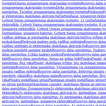
tvertnēm
Omega zemapmetuma skalojamām tvertnēm
Rezerves daļas 
zemapmetuma skalojamām tvertnēm
Delta zemapmetuma skalojamām 
paredzētas: Twinline zemapmetuma skalojamām tvertnēm
Piederumi
Pa
ar elektronisku skalošanas aktivizāciju
Darbināšanai, izmantojot elek
Geberit Sigma zemapmetuma skalojamām tvertnēm, 12 cm
Darbināšan
elektrotīklu, Geberit Sigma zemapmetuma skalojamām tvertnēm, 8 c
izmantojot elektrotīklu, Geberit Omega zemapmetuma skalojamām tv
Darbināšanai, izmantojot baterijas, Geberit Sigma zemapmetuma ska
vadības sistēmas ar pneimatisku skalošanas aktivizāciju
Divu režīmu s
noskalošanai
Piederumi tualetes podu vadības sistēmām
Rezerves daļas
vadības sistēmām ar elektronisku skalošanas aktivizāciju
Rezerves daļa
podiem paredzēti sanitārie moduļi
Rezerves daļas paredzētas: Tualetes
daļas paredzētas: Grīdas tualetes podiem
Piederumi
Rezerves daļas par
bidē
Rezerves daļas paredzētas: Sienas un grīdas bidē
Pisuārs
Pisuāri, 
paredzētas: Bez vāka
Pisuāri, skalošanas režīms, bez skalošanas malas
sistēmām
Rezerves daļas paredzētas: Virsapmetuma vai zemapmetuma 
pisuāru vadības sistēmai
Rezerves daļas paredzētas: Iebūvētai pisuāru 
paredzēts vākam
Bez skalošanas malas
Rezerves daļas paredzētas: Bez
vāka
Pisuāru nodalīšanas sienas
Plastmasas pisuāru nodalīšanas sienas
S
un sifonu piederumi
Skalošanas caurules, skalošanas līkumi un pārejas
daļas paredzētas: Zemapmetuma
Ar elektronisku skalošanas aktivizācij
elektrotīklu
Ar elektronisku skalošanas aktivizāciju, darbināšana, izman
aktivizāciju
Rezerves daļas paredzētas: Ar pneimatisku skalošanas akti
aktivizāciju, darbināšana, izmantojot elektrotīklu
Rezerves daļas paredz
izmantojot baterijas
Rezerves daļas paredzētas: Ar elektronisku skalošan