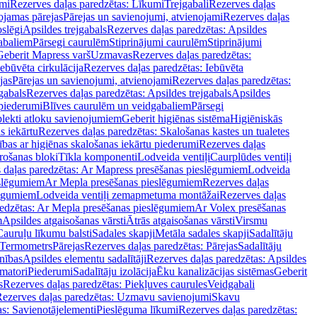
mi
Rezerves daļas paredzētas: Līkumi
Trejgabali
Rezerves daļas
ojamas pārejas
Pārejas un savienojumi, atvienojami
Rezerves daļas
slēgi
Apsildes trejgabals
Rezerves daļas paredzētas: Apsildes
abaliem
Pārsegi caurulēm
Stiprinājumi caurulēm
Stiprinājumi
Geberit Mapress varš
Uzmavas
Rezerves daļas paredzētas:
Iebūvēta cirkulācija
Rezerves daļas paredzētas: Iebūvēta
jas
Pārejas un savienojumi, atvienojami
Rezerves daļas paredzētas:
gabals
Rezerves daļas paredzētas: Apsildes trejgabals
Apsildes
 piederumi
Blīves caurulēm un veidgabaliem
Pārsegi
lekti atloku savienojumiem
Geberit higiēnas sistēma
Higiēniskās
s iekārtu
Rezerves daļas paredzētas: Skalošanas kastes un tualetes
ības ar higiēnas skalošanas iekārtu piederumi
Rezerves daļas
rošanas bloki
Tīkla komponenti
Lodveida ventiļi
Caurplūdes ventiļi
 daļas paredzētas: Ar Mapress presēšanas pieslēgumiem
Lodveida
eslēgumiem
Ar Mepla presēšanas pieslēgumiem
Rezerves daļas
lēgumiem
Lodveida ventiļi zemapmetuma montāžai
Rezerves daļas
redzētas: Ar Mepla presēšanas pieslēgumiem
Ar Volex presēšanas
m
Apsildes atgaisošanas vārsti
Ātrās atgaisošanas vārsti
Virsmu
Cauruļu līkumu balsti
Sadales skapji
Metāla sadales skapji
Sadalītāju
Termometrs
Pārejas
Rezerves daļas paredzētas: Pārejas
Sadalītāju
nības
Apsildes elementu sadalītāji
Rezerves daļas paredzētas: Apsildes
matori
Piederumi
Sadalītāju izolācija
Ēku kanalizācijas sistēmas
Geberit
s
Rezerves daļas paredzētas: Piekļuves caurules
Veidgabali
ezerves daļas paredzētas: Uzmavu savienojumi
Skavu
as: Savienotājelementi
Pieslēguma līkumi
Rezerves daļas paredzētas: