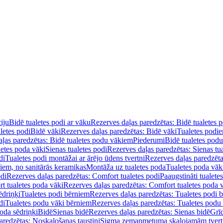
iju
Bidē tualetes podi ar vāku
Rezerves daļas paredzētas: Bidē tualetes 
letes podi
Bidē vāki
Rezerves daļas paredzētas: Bidē vāki
Tualetes podi
ļas paredzētas: Bidē tualetes podu vākiem
Piederumi
Bidē tualetes pod
letes poda vāki
Sienas tualetes podi
Rezerves daļas paredzētas: Sienas tu
di
Tualetes podi montāžai ar ārējo ūdens tvertni
Rezerves daļas paredzēta
diem, no sanitārās keramikas
Montāža uz tualetes poda
Tualetes poda vāk
odi
Rezerves daļas paredzētas: Comfort tualetes podi
Paaugstināti tualete
t tualetes poda vāki
Rezerves daļas paredzētas: Comfort tualetes poda 
ēdriņķi
Tualetes podi bērniem
Rezerves daļas paredzētas: Tualetes podi 
di
Tualetes podu vāki bērniem
Rezerves daļas paredzētas: Tualetes podu
oda sēdriņķi
Bidē
Sienas bidē
Rezerves daļas paredzētas: Sienas bidē
Grī
aredzētas: Noskalošanas taustiņi
Sigma zemapmetuma skalojamām tver