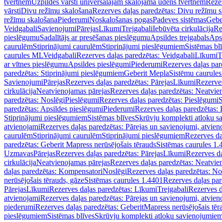
tvertnēm
Uzpildes vārsti universālajām skalojamā ūdens tvertnēm
Rezer
vārsti
Divu režīmu skalošana
Rezerves daļas paredzētas: Divu režīmu 
režīmu skalošana
Piederumi
Noskalošanas pogas
Padeves sistēmas
Gebe
Veidgabali
Savienojumi
Pārejas
Līkumi
Trejgabali
Iebūvēta cirkulācija
Re
pieslēgumu
Sadalītājs ar presēšanas pieslēgumu
Apsildes trejgabals
Apsi
caurulēm
Stiprinājumi caurulēm
Stiprinājumi pieslēgumiem
Sistēmas bl
caurules ML
Veidgabali
Rezerves daļas paredzētas: Veidgabali
Līkumi
T
ar vītnes pieslēgumu
Apsildes pieslēgumi
Piederumi
Rezerves daļas par
paredzētas: Stiprinājumi pieslēgumiem
Geberit Mepla
Sistēmu caurule
Savienojumi
Pārejas
Rezerves daļas paredzētas: Pārejas
Līkumi
Rezerves
cirkulācija
Neatvienojamas pārejas
Rezerves daļas paredzētas: Neatvie
paredzētas: Noslēgi
Pieslēgumi
Rezerves daļas paredzētas: Pieslēgumi
S
paredzētas: Apsildes pieslēgumi
Piederumi
Rezerves daļas paredzētas:
Stiprinājumi pieslēgumiem
Sistēmas blīves
Skrūvju komplekti atloku 
atvienojami
Rezerves daļas paredzētas: Pārejas un savienojumi, atvien
caurulēm
Stiprinājumi caurulēm
Stiprinājumi pieslēgumiem
Rezerves da
paredzētas: Geberit Mapress nerūsējošais tērauds
Sistēmas caurules 1.
Uzmavas
Pārejas
Rezerves daļas paredzētas: Pārejas
Līkumi
Rezerves da
cirkulācija
Neatvienojamas pārejas
Rezerves daļas paredzētas: Neatvie
daļas paredzētas: Kompensatori
Noslēgi
Rezerves daļas paredzētas: No
nerūsējošais tērauds, gāze
Sistēmas caurules 1.4401
Rezerves daļas par
Pārejas
Līkumi
Rezerves daļas paredzētas: Līkumi
Trejgabali
Rezerves d
atvienojami
Rezerves daļas paredzētas: Pārejas un savienojumi, atvien
piederumi
Rezerves daļas paredzētas: GeberitMapress nerūsējošais tēr
pieslēgumiem
Sistēmas blīves
Skrūvju komplekti atloku savienojumie