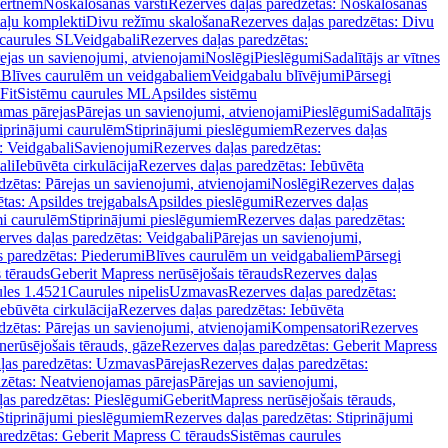
vertnēm
Noskalošanas vārsti
Rezerves daļas paredzētas: Noskalošanas
taļu komplekti
Divu režīmu skalošana
Rezerves daļas paredzētas: Divu
caurules SL
Veidgabali
Rezerves daļas paredzētas:
ejas un savienojumi, atvienojami
Noslēgi
Pieslēgumi
Sadalītājs ar vītnes
i
Blīves caurulēm un veidgabaliem
Veidgabalu blīvējumi
Pārsegi
Fit
Sistēmu caurules ML
Apsildes sistēmu
amas pārejas
Pārejas un savienojumi, atvienojami
Pieslēgumi
Sadalītājs
iprinājumi caurulēm
Stiprinājumi pieslēgumiem
Rezerves daļas
: Veidgabali
Savienojumi
Rezerves daļas paredzētas:
ali
Iebūvēta cirkulācija
Rezerves daļas paredzētas: Iebūvēta
dzētas: Pārejas un savienojumi, atvienojami
Noslēgi
Rezerves daļas
tas: Apsildes trejgabals
Apsildes pieslēgumi
Rezerves daļas
mi caurulēm
Stiprinājumi pieslēgumiem
Rezerves daļas paredzētas:
rves daļas paredzētas: Veidgabali
Pārejas un savienojumi,
s paredzētas: Piederumi
Blīves caurulēm un veidgabaliem
Pārsegi
 tērauds
Geberit Mapress nerūsējošais tērauds
Rezerves daļas
ules 1.4521
Caurules nipelis
Uzmavas
Rezerves daļas paredzētas:
Iebūvēta cirkulācija
Rezerves daļas paredzētas: Iebūvēta
dzētas: Pārejas un savienojumi, atvienojami
Kompensatori
Rezerves
nerūsējošais tērauds, gāze
Rezerves daļas paredzētas: Geberit Mapress
ļas paredzētas: Uzmavas
Pārejas
Rezerves daļas paredzētas:
zētas: Neatvienojamas pārejas
Pārejas un savienojumi,
ļas paredzētas: Pieslēgumi
GeberitMapress nerūsējošais tērauds,
Stiprinājumi pieslēgumiem
Rezerves daļas paredzētas: Stiprinājumi
aredzētas: Geberit Mapress C tērauds
Sistēmas caurules