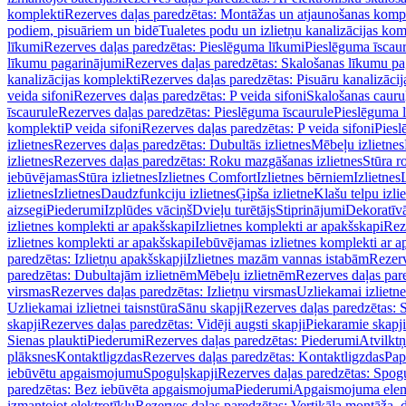
komplekti
Rezerves daļas paredzētas: Montāžas un atjaunošanas komp
podiem, pisuāriem un bidē
Tualetes podu un izlietņu kanalizācijas kom
līkumi
Rezerves daļas paredzētas: Pieslēguma līkumi
Pieslēguma īscau
līkumu pagarinājumi
Rezerves daļas paredzētas: Skalošanas līkumu p
kanalizācijas komplekti
Rezerves daļas paredzētas: Pisuāru kanalizāci
veida sifoni
Rezerves daļas paredzētas: P veida sifoni
Skalošanas cauru
īscaurule
Rezerves daļas paredzētas: Pieslēguma īscaurule
Pieslēguma 
komplekti
P veida sifoni
Rezerves daļas paredzētas: P veida sifoni
Piesl
izlietnes
Rezerves daļas paredzētas: Dubultās izlietnes
Mēbeļu izlietnes
izlietnes
Rezerves daļas paredzētas: Roku mazgāšanas izlietnes
Stūra r
iebūvējamas
Stūra izlietnes
Izlietnes Comfort
Izlietnes bērniem
Izlietnes
izlietnes
Izlietnes
Daudzfunkciju izlietnes
Ģipša izlietne
Klašu telpu izli
aizsegi
Piederumi
Izplūdes vāciņš
Dvieļu turētājs
Stiprinājumi
Dekoratīv
izlietnes komplekti ar apakšskapi
Izlietnes komplekti ar apakšskapi
Rez
izlietnes komplekti ar apakšskapi
Iebūvējamas izlietnes komplekti ar a
paredzētas: Izlietņu apakšskapji
Izlietnes mazām vannas istabām
Rezerv
paredzētas: Dubultajām izlietnēm
Mēbeļu izlietnēm
Rezerves daļas par
virsmas
Rezerves daļas paredzētas: Izlietņu virsmas
Uzliekamai izlietn
Uzliekamai izlietnei taisnstūra
Sānu skapji
Rezerves daļas paredzētas: 
skapji
Rezerves daļas paredzētas: Vidēji augsti skapji
Piekaramie skapji
Sienas plaukti
Piederumi
Rezerves daļas paredzētas: Piederumi
Atvilktņ
plāksnes
Kontaktligzdas
Rezerves daļas paredzētas: Kontaktligzdas
Pap
iebūvētu apgaismojumu
Spoguļskapji
Rezerves daļas paredzētas: Spog
paredzētas: Bez iebūvēta apgaismojuma
Piederumi
Apgaismojuma elem
izmantojot elektrotīklu
Rezerves daļas paredzētas: Vertikāla montāža, d