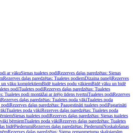
podi ar vāku
Sienas tualetes podi
Rezerves daļas paredzētas: Sienas
em
Rezerves daļas paredzētas: Tualetes podiem
Dizaina paneļi
Rezerves
u un vāku komplektiem
Bidē tualetes podu vākiem
Bidē vāku un bidē
aletes podi
Tualetes podi
Rezerves daļas paredzētas: Tualetes
s: Tualetes podi montāžai ar ārējo ūdens tvertni
Tualetes podi
Rezerves
i
Rezerves daļas paredzētas: Tualetes poda vāki
Tualetes poda
s podi
Rezerves daļas paredzētas: Paaugstināti tualetes podi
Pagarināti
vāki
Tualetes poda vāki
Rezerves daļas paredzētas: Tualetes poda
bērniem
Sienas tualetes podi
Rezerves daļas paredzētas: Sienas tualetes
 vāki bērniem
Tualetes poda vāki
Rezerves daļas paredzētas: Tualetes
das bidē
Piederumi
Rezerves daļas paredzētas: Piederumi
Noskalošanas
tnēm
Rezerves daļas paredzētas: Sigma zemapmetuma skalojamām