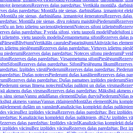
ntojot ģeneratoru
Rezerves daļas paredzētas: Vertikāla montāža, darbinā
ves daļas paredzētas: Montāža pie sienas, darbināšana, izmantojot elekt
s
Montāža pie sienas, darbināšana, izmantojot ģeneratoru
Rezerves daļas 
redzētas: Montāža pie sienas, divu rokturu maisītājs
Piederumi
Rezerves
erīču un lieto izlietņu savienotājelementi
Noteces sifoni izlietnēm
Rezerve
rves daļas paredzētas: P veida sifoni, vietu taupoši modeļi
Pudeļsifoni 
 izlietnēm, vietu taupošs modelis
Zemapmetuma sifoni
Rezerves daļas 
i
Pārsegi
Blīvējumi
Vertikālās caurules
Pagarinājumi
Aktivizācijas element
es izlietņu pieslēgumi
Rezerves daļas paredzētas: Virtuves izlietņu pies
nu piederumi
Rezerves daļas paredzētas: Noteces sifonu piederumi
P veid
ifoni
Rezerves daļas paredzētas: Virsapmetuma sifoni
Pieslēgumi
Rezerve
tnēm
Sifoni
Rezerves daļas paredzētas: Sifoni
Pieslēguma līkumi
Rezerves 
redzētas: Izplūdes vārsti
Piederumi
Rezerves daļas paredzētas: Piederu
 paredzētas: Dušas noteces
Piederumi dušas kanāliem
Rezerves daļas par
rumi
Rezerves daļas paredzētas: Dušas pamatnes izplūdes piederumi
Sie
 Piederumi sienas līmeņa notecēm
Dušas paliktņi un dušas virsmas
Rezerv
gā akmens dušas virsmas
Rezerves daļas paredzētas: Mākslīgā akmens 
s sānu sienas
Vannu atdalīšanas elementi
Dušas durvis
Piederumi
Nišas n
kslīgā akmens vannas
Vannas zīdaiņiem
Montāžas elementi
Kāju komplek
otājelementi dušām un vannām
Kanalizācijas komplekti dušas paliktņie
ūdes vāciņu
Bez izplūdes vāciņa
Rezerves daļas paredzētas: Bez izplūdes
aredzētas: Kanalizācijas komplekti dušas paliktņiem, d62
Ar izplūdes v
Rezerves daļas paredzētas: Izplūdes vāciņš
Kanalizācijas komplekti duša
r izplūdes vāciņu
Bez izplūdes vāciņa
Rezerves daļas paredzētas: Bez iz