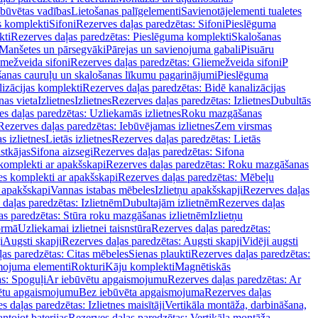
ebūvētas vadības
Lietošanas palīgelementi
Savienotājelementi tualetes
s komplekti
Sifoni
Rezerves daļas paredzētas: Sifoni
Pieslēguma
kti
Rezerves daļas paredzētas: Pieslēguma komplekti
Skalošanas
Manšetes un pārsegvāki
Pārejas un savienojuma gabali
Pisuāru
mežveida sifoni
Rezerves daļas paredzētas: Gliemežveida sifoni
P
šanas cauruļu un skalošanas līkumu pagarinājumi
Pieslēguma
izācijas komplekti
Rezerves daļas paredzētas: Bidē kanalizācijas
as vieta
Izlietnes
Izlietnes
Rezerves daļas paredzētas: Izlietnes
Dubultās
s daļas paredzētas: Uzliekamās izlietnes
Roku mazgāšanas
Rezerves daļas paredzētas: Iebūvējamas izlietnes
Zem virsmas
s izlietnes
Lietās izlietnes
Rezerves daļas paredzētas: Lietās
stkājas
Sifona aizsegi
Rezerves daļas paredzētas: Sifona
komplekti ar apakšskapi
Rezerves daļas paredzētas: Roku mazgāšanas
es komplekti ar apakšskapi
Rezerves daļas paredzētas: Mēbeļu
r apakšskapi
Vannas istabas mēbeles
Izlietņu apakšskapji
Rezerves daļas
daļas paredzētas: Izlietnēm
Dubultajām izlietnēm
Rezerves daļas
as paredzētas: Stūra roku mazgāšanas izlietnēm
Izlietņu
ormā
Uzliekamai izlietnei taisnstūra
Rezerves daļas paredzētas:
i
Augsti skapji
Rezerves daļas paredzētas: Augsti skapji
Vidēji augsti
as paredzētas: Citas mēbeles
Sienas plaukti
Rezerves daļas paredzētas:
ojuma elementi
Rokturi
Kāju komplekti
Magnētiskās
s: Spoguļi
Ar iebūvētu apgaismojumu
Rezerves daļas paredzētas: Ar
vētu apgaismojumu
Bez iebūvēta apgaismojuma
Rezerves daļas
s daļas paredzētas: Izlietnes maisītāji
Vertikāla montāža, darbināšana,
ntojot baterijas
Rezerves daļas paredzētas: Vertikāla montāža,