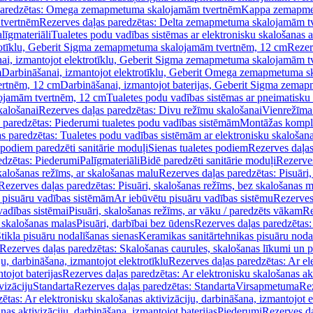
paredzētas: Omega zemapmetuma skalojamām tvertnēm
Kappa zemapme
tvertnēm
Rezerves daļas paredzētas: Delta zemapmetuma skalojamām t
līgmateriāli
Tualetes podu vadības sistēmas ar elektronisku skalošanas a
trotīklu, Geberit Sigma zemapmetuma skalojamām tvertnēm, 12 cm
Rezer
ai, izmantojot elektrotīklu, Geberit Sigma zemapmetuma skalojamām t
m
Darbināšanai, izmantojot elektrotīklu, Geberit Omega zemapmetuma 
ertnēm, 12 cm
Darbināšanai, izmantojot baterijas, Geberit Sigma zem
lojamām tvertnēm, 12 cm
Tualetes podu vadības sistēmas ar pneimatisku 
kalošanai
Rezerves daļas paredzētas: Divu režīmu skalošanai
Vienrežīma
 paredzētas: Piederumi tualetes podu vadības sistēmām
Montāžas kompl
s paredzētas: Tualetes podu vadības sistēmām ar elektronisku skalošana
 podiem paredzēti sanitārie moduļi
Sienas tualetes podiem
Rezerves daļas
edzētas: Piederumi
Palīgmateriāli
Bidē paredzēti sanitārie moduļi
Rezerves
skalošanas režīms, ar skalošanas malu
Rezerves daļas paredzētas: Pisuāri
Rezerves daļas paredzētas: Pisuāri, skalošanas režīms, bez skalošanas m
pisuāru vadības sistēmām
Ar iebūvētu pisuāru vadības sistēmu
Rezerves
vadības sistēmai
Pisuāri, skalošanas režīms, ar vāku / paredzēts vākam
Re
 skalošanas malas
Pisuāri, darbībai bez ūdens
Rezerves daļas paredzētas:
tikla pisuāru nodalīšanas sienas
Keramikas sanitārtehnikas pisuāru noda
Rezerves daļas paredzētas: Skalošanas caurules, skalošanas līkumi un p
u, darbināšana, izmantojot elektrotīklu
Rezerves daļas paredzētas: Ar el
tojot baterijas
Rezerves daļas paredzētas: Ar elektronisku skalošanas akt
vizāciju
Standarta
Rezerves daļas paredzētas: Standarta
Virsapmetuma
Re
ētas: Ar elektronisku skalošanas aktivizāciju, darbināšana, izmantojot e
as aktivizāciju, darbināšana, izmantojot baterijas
Piederumi
Rezerves da