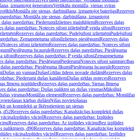
šana, izmantojot ģeneratoru
Vertikāla montāža, vienas sviras
rotīklu
Montāža pie sienas, darbināšana, izmantojot baterijas
Rezerves
paredzētas: Montāža pie sienas, darbināšana, izmantojot
 daļas paredzētas: Piederumi
Izlietnes maisītājiem
Rezerves daļas
s daļas paredzētas: Noteces sifoni izlietnēm
P veida sifoni
Rezerves
izlietnēm
Rezerves daļas paredzētas: Pudeļsifoni izlietnēm
Pudeļsifoni
paredzētas: Zemapmetuma sifoni
Izlietnes pieslēgumi
Rezerves daļas
i
Noteces sifoni izlietnēm
Rezerves daļas paredzētas: Noteces sifoni
lēgumi
Pieslēguma īscaurule
Rezerves daļas paredzētas: Pieslēguma
a sifoni
Rezerves daļas paredzētas: P veida sifoni
Zemapmetuma
s daļas paredzētas: Pieslēgumi
Piederumi
Noteces sifoni saimniecības
daļas paredzētas: Pieslēguma līkumi
Pieslēguma īscaurule
Rezerves
mi
Dušas un vannas
Dušas
Grīdas ūdens novade dušām
Rezerves daļas
edzētas: Piederumi dušas kanāliem
Dušas grīdas noteces
Rezerves
nas līmeņa noplūdes
Rezerves daļas paredzētas: Sienas līmeņa
es daļas paredzētas: Dušas paliktņi un dušas virsmas
Mākslīgā
dušas virsmas
Montāžas elementi
Rezerves daļas paredzētas: Montāžas
ovietošanas kārbas dušām
Nišas novietošanas
ti un komplekti ar šķērsstieņiem un sienas
m, d52
Rezerves daļas paredzētas: Kanalizācijas komplekti dušas
 vāciņa
Izplūdes vāciņš
Rezerves daļas paredzētas: Izplūdes
āciņu
Rezerves daļas paredzētas: Ar izplūdes vāciņu
Bez izplūdes
s paliktņiem, d90
Rezerves daļas paredzētas: Kanalizācijas komplekti
plūdes vāciņa
Izplūdes vāciņš
Rezerves daļas paredzētas: Izplūdes