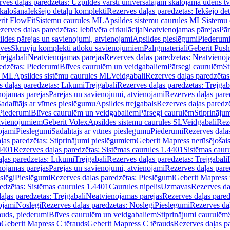
ves daļas paredzētas: Uzpildes vārsti universālajām skalojamā ūdens t
skalošana
Iekšējo detaļu komplekti
Rezerves daļas paredzētas: Iekšējo de
rit FlowFit
Sistēmu caurules ML
Apsildes sistēmu caurules ML
Sistēmu 
zerves daļas paredzētas: Iebūvēta cirkulācija
Neatvienojamas pārejas
Pār
ldes pārejas un savienojumi, atvienojami
Apsildes pieslēgumi
Piederum
īves
Skrūvju komplekti atloku savienojumiem
Palīgmateriāli
Geberit Push
rejgabali
Neatvienojamas pārejas
Rezerves daļas paredzētas: Neatvienoj
edzētas: Piederumi
Blīves caurulēm un veidgabaliem
Pārsegi caurulēm
St
s ML
Apsildes sistēmu caurules ML
Veidgabali
Rezerves daļas paredzētas
 daļas paredzētas: Līkumi
Trejgabali
Rezerves daļas paredzētas: Trejgab
nojamas pārejas
Pārejas un savienojumi, atvienojami
Rezerves daļas pare
adalītājs ar vītnes pieslēgumu
Apsildes trejgabals
Rezerves daļas paredzē
 Piederumi
Blīves caurulēm un veidgabaliem
Pārsegi caurulēm
Stiprināju
savienojumiem
Geberit Volex
Apsildes sistēmu caurules SL
Veidgabali
Reze
ojami
Pieslēgumi
Sadalītājs ar vītnes pieslēgumu
Piederumi
Rezerves daļa
ļas paredzētas: Stiprinājumi pieslēgumiem
Geberit Mapress nerūsējošais
4401
Rezerves daļas paredzētas: Sistēmas caurules 1.4401
Sistēmas caur
ļas paredzētas: Līkumi
Trejgabali
Rezerves daļas paredzētas: Trejgabali
nojamas pārejas
Pārejas un savienojumi, atvienojami
Rezerves daļas pare
slēgi
Pieslēgumi
Rezerves daļas paredzētas: Pieslēgumi
Geberit Mapress 
edzētas: Sistēmas caurules 1.4401
Caurules nipelis
Uzmavas
Rezerves da
aļas paredzētas: Trejgabali
Neatvienojamas pārejas
Rezerves daļas pared
ojami
Noslēgi
Rezerves daļas paredzētas: Noslēgi
Pieslēgumi
Rezerves da
auds, piederumi
Blīves caurulēm un veidgabaliem
Stiprinājumi caurulēm
m
Geberit Mapress C tērauds
Geberit Mapress C tērauds
Rezerves daļas p