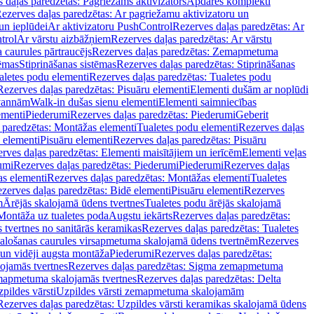
 daļas paredzētas: Pagriežams aktivizators
Apdares komplekti
ezerves daļas paredzētas: Ar pagriežamu aktivizatoru un
un ieplūdei
Ar aktivizatoru PushControl
Rezerves daļas paredzētas: Ar
trol
Ar vārstu aizbāžņiem
Rezerves daļas paredzētas: Ar vārstu
aurules pārtraucējs
Rezerves daļas paredzētas: Zemapmetuma
tēmas
Stiprināšanas sistēmas
Rezerves daļas paredzētas: Stiprināšanas
aletes podu elementi
Rezerves daļas paredzētas: Tualetes podu
Rezerves daļas paredzētas: Pisuāru elementi
Elementi dušām ar noplūdi
 vannām
Walk-in dušas sienu elementi
Elementi saimniecības
ementi
Piederumi
Rezerves daļas paredzētas: Piederumi
Geberit
 paredzētas: Montāžas elementi
Tualetes podu elementi
Rezerves daļas
 elementi
Pisuāru elementi
Rezerves daļas paredzētas: Pisuāru
rves daļas paredzētas: Elementi maisītājiem un ierīcēm
Elementi veļas
umi
Rezerves daļas paredzētas: Piederumi
Piederumi
Rezerves daļas
s elementi
Rezerves daļas paredzētas: Montāžas elementi
Tualetes
zerves daļas paredzētas: Bidē elementi
Pisuāru elementi
Rezerves
m
Ārējās skalojamā ūdens tvertnes
Tualetes podu ārējās skalojamā
Montāža uz tualetes poda
Augstu iekārts
Rezerves daļas paredzētas:
 tvertnes no sanitārās keramikas
Rezerves daļas paredzētas: Tualetes
alošanas caurules virsapmetuma skalojamā ūdens tvertnēm
Rezerves
un vidēji augsta montāža
Piederumi
Rezerves daļas paredzētas:
jamās tvertnes
Rezerves daļas paredzētas: Sigma zemapmetuma
mapmetuma skalojamās tvertnes
Rezerves daļas paredzētas: Delta
pildes vārsti
Uzpildes vārsti zemapmetuma skalojamām
Rezerves daļas paredzētas: Uzpildes vārsti keramikas skalojamā ūdens