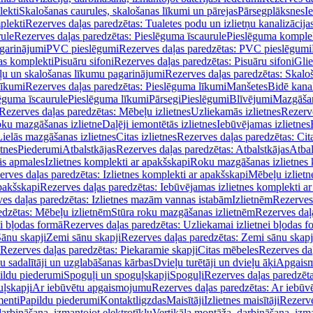
lekti
Skalošanas caurules, skalošanas līkumi un pārejas
Pārsegplāksnes
I
plekti
Rezerves daļas paredzētas: Tualetes podu un izlietņu kanalizācija
rule
Rezerves daļas paredzētas: Pieslēguma īscaurule
Pieslēguma komple
agarinājumi
PVC pieslēgumi
Rezerves daļas paredzētas: PVC pieslēgumi
jas komplekti
Pisuāru sifoni
Rezerves daļas paredzētas: Pisuāru sifoni
Glie
ļu un skalošanas līkumu pagarinājumi
Rezerves daļas paredzētas: Skalo
līkumi
Rezerves daļas paredzētas: Pieslēguma līkumi
Manšetes
Bidē kanal
ēguma īscaurule
Pieslēguma līkumi
Pārsegi
Pieslēgumi
Blīvējumi
Mazgāšan
Rezerves daļas paredzētas: Mēbeļu izlietnes
Uzliekamās izlietnes
Rezerve
oku mazgāšanas izlietne
Daļēji iemontētās izlietnes
Iebūvējamas izlietnes
Lielās mazgāšanas izlietnes
Citas izlietnes
Rezerves daļas paredzētas: Cita
etnes
Piederumi
Atbalstkājas
Rezerves daļas paredzētas: Atbalstkājas
Atbal
ās apmales
Izlietnes komplekti ar apakšskapi
Roku mazgāšanas izlietnes 
erves daļas paredzētas: Izlietnes komplekti ar apakšskapi
Mēbeļu izlietn
pakšskapi
Rezerves daļas paredzētas: Iebūvējamas izlietnes komplekti a
es daļas paredzētas: Izlietnes mazām vannas istabām
Izlietnēm
Rezerves 
edzētas: Mēbeļu izlietnēm
Stūra roku mazgāšanas izlietnēm
Rezerves daļ
ei bļodas formā
Rezerves daļas paredzētas: Uzliekamai izlietnei bļodas f
Sānu skapji
Zemi sānu skapji
Rezerves daļas paredzētas: Zemi sānu skapj
Rezerves daļas paredzētas: Piekaramie skapji
Citas mēbeles
Rezerves daļ
u sadalītāji un uzglabāšanas kārbas
Dvieļu turētāji un dvieļu āķi
Apgaism
ildu piederumi
Spoguļi un spoguļskapji
Spoguļi
Rezerves daļas paredzēta
uļskapji
Ar iebūvētu apgaismojumu
Rezerves daļas paredzētas: Ar iebū
enti
Papildu piederumi
Kontaktligzdas
Maisītāji
Izlietnes maisītāji
Rezerve
arbināšana, izmantojot elektrotīklu
Vertikāla montāža, darbināšana, izma