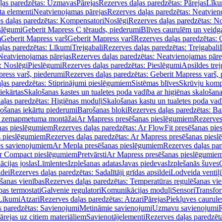
ļas paredzētas: Uzmavas
Pārejas
Rezerves daļas paredzētas: Pārejas
Līku
ta elementi
Neatvienojamas pārejas
Rezerves daļas paredzētas: Neatvien
s daļas paredzētas: Kompensatori
Noslēgi
Rezerves daļas paredzētas: No
slēgumi
Geberit Mapress C tērauds, piederumi
Blīves caurulēm un veidg
m
Geberit Mapress varš
Geberit Mapress varš
Rezerves daļas paredzētas: 
ļas paredzētas: Līkumi
Trejgabali
Rezerves daļas paredzētas: Trejgabali
Neatvienojamas pārejas
Rezerves daļas paredzētas: Neatvienojamas pāre
: Noslēgi
Pieslēgumi
Rezerves daļas paredzētas: Pieslēgumi
Apsildes trej
ress varš, piederumi
Rezerves daļas paredzētas: Geberit Mapress varš,
ļas paredzētas: Stiprinājumi pieslēgumiem
Sistēmas blīves
Skrūvju komp
iekārtas
Skalošanas kastes un tualetes poda vadība ar higiēnas skalošana
aļas paredzētas: Higiēnas moduļi
Skalošanas kastu un tualetes poda vad
lošanas iekārtu piederumi
Barošanas bloki
Rezerves daļas paredzētas: Ba
iļi zemapmetuma montāžai
Ar Mapress presēšanas pieslēgumiem
Rezerves
nas pieslēgumiem
Rezerves daļas paredzētas: Ar FlowFit presēšanas pi
s pieslēgumiem
Rezerves daļas paredzētas: Ar Mapress presēšanas pies
es savienojumiem
Ar Mepla presēšanas pieslēgumiem
Rezerves daļas pa
Ar Compact pieslēgumiem
Pretvārsti
Ar Mapress presēšanas pieslēgumie
ācijas joslas
Līmlentes
Izplešanas adatas
Javas piedevas
Izplešanās šuves
ldei
Rezerves daļas paredzētas: Sadalītāji grīdas apsildei
Lodveida ventiļi
šanas vienības
Rezerves daļas paredzētas: Temperatūras regulēšanas vie
pas termostati
Galvenie regulatori
Komunikācijas moduļi
Sensori
Transfor
Līkumi
Atzari
Rezerves daļas paredzētas: Atzari
Pārejas
Piekļuves caurule
s paredzētas: Savienojumi
Metināmie savienojumi
Uzmavu savienojumi
R
ārejas uz citiem materiāliem
Savienotājelementi
Rezerves daļas paredzēt