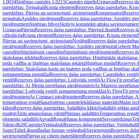
1.0034
Sistēmas caurules 1.0215
Caurules nipelis
Uzmavas
Rezerves da
paredzētas: Trejgabali
Krusta elementi
Rezerves daļas paredzētas: Krus
paredzētas: Pārejas un savienojumi, atvienojami
Kompensatori
Rezerve
trejgabals
Apsildes pieslēgumi
Rezerves daļas paredzētas: Apsildes pie
pieslēgumiem
Sistēmas blīves
Skrūvju komplekti atloku savienojumie
Uzmavas
Pārejas
Rezerves daļas paredzētas: Pārejas
Līkumi
Rezerves da
cirkulācija
Krusta elementi
Rezerves daļas paredzētas: Krusta elementi
Pārejas un savienojumi, atvienojami
Noslēgi
Rezerves daļas paredzētas
pieslēgumi
Rezerves daļas paredzētas: Apsildes pieslēgumi
Geberit Map
caurulēm
Stiprinājumi caurulēm
Stiprinājumi pieslēgumiem
Rezerves da
skalošanas iekārtas
Rezerves daļas paredzētas: Higiēniskās skalošanas 
poda vadība ar higiēnas skalošanas iekārtu
Higiēnas moduļi
Rezerves d
paredzētas: Skalošanas kastu un tualetes poda vadības ar higiēnas ska
zemapmetuma montāžai
Rezerves daļas paredzētas: Caurplūdes vent
ventiļi
Rezerves daļas paredzētas: Lodveida ventiļi
Ar FlowFit presēša
paredzētas: Ar Mepla presēšanas pieslēgumiem
Ar Mapress presēšana
paredzētas: Lodveida ventiļi zemapmetuma montāžai
Ar FlowFit pres
pieslēgumiem
Ar Compact pieslēgumiem
Rezerves daļas paredzētas: 
temperatūras regulēšana
Sistēmu caurule
Ieklāšanas materiāls
Malas izol
klāsts
Rezerves daļas paredzētas: Sadalītāju klāsts
Sadalītāji grīdas apsi
noslēgi
Ātrās atgaisošanas vārsti
Plūsmas sadalītājs
Temperatūras regulē
elementu sadalītāji
Apvadi
Regulēšanas komponenti
Servopiedziņas
Tel
Silent-db20
Caurules
Veidgabali
Rezerves daļas paredzētas: Veidgabali
SuperTube
Līkumi
Īpašas formas veidgabali
Savienojumi
Rezerves daļa
savienojumi
Pārejas uz citiem materiāliem
Rezerves daļas paredzētas: P