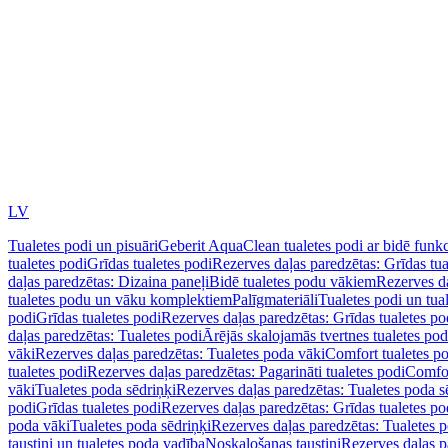
LV
Tualetes podi un pisuāri
Geberit AquaClean tualetes podi ar bidē funkc
tualetes podi
Grīdas tualetes podi
Rezerves daļas paredzētas: Grīdas tua
daļas paredzētas: Dizaina paneļi
Bidē tualetes podu vākiem
Rezerves da
tualetes podu un vāku komplektiem
Palīgmateriāli
Tualetes podi un tua
podi
Grīdas tualetes podi
Rezerves daļas paredzētas: Grīdas tualetes po
daļas paredzētas: Tualetes podi
Ārējās skalojamās tvertnes tualetes po
vāki
Rezerves daļas paredzētas: Tualetes poda vāki
Comfort tualetes p
tualetes podi
Rezerves daļas paredzētas: Pagarināti tualetes podi
Comfor
vāki
Tualetes poda sēdriņķi
Rezerves daļas paredzētas: Tualetes poda s
podi
Grīdas tualetes podi
Rezerves daļas paredzētas: Grīdas tualetes po
poda vāki
Tualetes poda sēdriņķi
Rezerves daļas paredzētas: Tualetes p
taustiņi un tualetes poda vadība
Noskalošanas taustiņi
Rezerves daļas p