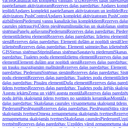
vāciņš
Kanalizācijas komplekti vannām, d52
Rezerves daļas paredzēta
pagriežamam aktivizatoram
Rezerves daļas paredzētas: Apdares komp
ieplūdi
Apdares komplekti pagriežamam aktivizatoram un ieplūdei
Rez
aktivizatoru PushControl
Apdares komplekti aktivizatoram PushContr
aizbāžņiem
Piederumi vannu kanalizācijas komplektiem
Rezerves daļa
caurules pārtraucējs
Ūdens pieslēgumi
Instalācijas un skalošanas sistē
sistēmas
Paneļu apšuvums
Piederumi
Rezerves daļas paredzētas: Piede
elementi
Izlietņu elementi
Rezerves daļas paredzētas: Izlietņu elementi
B
sienā
Rezerves daļas paredzētas: Elementi dušām ar noplūdi sienā
Elem
izlietnēm
Rezerves daļas paredzētas: Elementi saimniecības izlietnēm
K
GIS
Sienas sistēmas
Stiprināšanas sistēmas
Sagatavju piederumi
Skaņas 
paredzētas: Tualetes podu elementi
Izlietņu elementi
Rezerves daļas par
elementi
Elementi dušām arar noplūdi sienā
Rezerves daļas paredzētas:
un trauku mazgājamām mašīnām
Rezerves daļas paredzētas: Element
paredzētas: Piederumi
Sistēmas sienām
Rezerves daļas paredzētas: Sis
podu elementi
Rezerves daļas paredzētas: Tualetes podu elementi
Izlie
daļas paredzētas: Pisuāru elementi
Dušu elementi
Rezerves daļas pared
ūdens tvertnes
Rezerves daļas paredzētas: Tualetes podu ārējās skaloj
Augstu iekārts
Zema un vidēji augsta montāža
Rezerves daļas paredzēt
podu ārējās skalojamā ūdens tvertnes no sanitārās keramikas
Montāža u
daļas paredzētas: Skalošanas caurules virsapmetuma skalojamā ūdens
Piederumi
Pieslēgumi
Rezerves daļas paredzētas: Pieslēgumi
Stūra vārst
skalojamās tvertnes
Omega zemapmetuma skalojamās tvertnes
Rezerve
zemapmetuma skalojamās tvertnes
Skalošanas caurules
Piederumi
Uzpil
tvertnēm
Rezerves daļas paredzētas: Uzpildes vārsti zemapmetuma sk