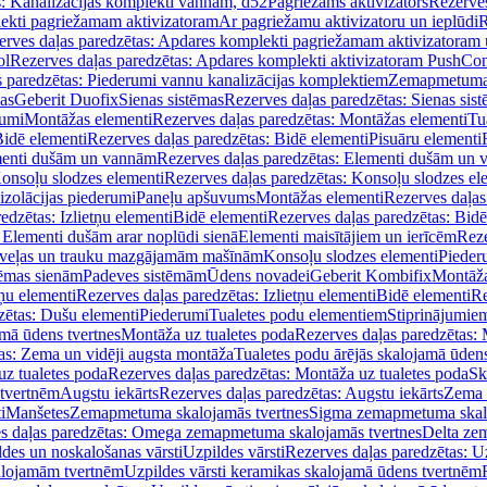
s: Kanalizācijas komplekti vannām, d52
Pagriežams aktivizators
Rezerves
lekti pagriežamam aktivizatoram
Ar pagriežamu aktivizatoru un ieplūdi
R
erves daļas paredzētas: Apdares komplekti pagriežamam aktivizatoram 
ol
Rezerves daļas paredzētas: Apdares komplekti aktivizatoram PushCon
s paredzētas: Piederumi vannu kanalizācijas komplektiem
Zemapmetuma c
mas
Geberit Duofix
Sienas sistēmas
Rezerves daļas paredzētas: Sienas sis
rumi
Montāžas elementi
Rezerves daļas paredzētas: Montāžas elementi
Tu
idē elementi
Rezerves daļas paredzētas: Bidē elementi
Pisuāru elementi
enti dušām un vannām
Rezerves daļas paredzētas: Elementi dušām un
onsoļu slodzes elementi
Rezerves daļas paredzētas: Konsoļu slodzes el
izolācijas piederumi
Paneļu apšuvums
Montāžas elementi
Rezerves daļas
edzētas: Izlietņu elementi
Bidē elementi
Rezerves daļas paredzētas: Bidē
 Elementi dušām arar noplūdi sienā
Elementi maisītājiem un ierīcēm
Reze
i veļas un trauku mazgājamām mašīnām
Konsoļu slodzes elementi
Pieder
tēmas sienām
Padeves sistēmām
Ūdens novadei
Geberit Kombifix
Montāža
tņu elementi
Rezerves daļas paredzētas: Izlietņu elementi
Bidē elementi
Re
zētas: Dušu elementi
Piederumi
Tualetes podu elementiem
Stiprinājumie
amā ūdens tvertnes
Montāža uz tualetes poda
Rezerves daļas paredzētas: 
as: Zema un vidēji augsta montāža
Tualetes podu ārējās skalojamā ūdens
z tualetes poda
Rezerves daļas paredzētas: Montāža uz tualetes poda
Sk
 tvertnēm
Augstu iekārts
Rezerves daļas paredzētas: Augstu iekārts
Zema 
i
Manšetes
Zemapmetuma skalojamās tvertnes
Sigma zemapmetuma skalo
s daļas paredzētas: Omega zemapmetuma skalojamās tvertnes
Delta ze
des un noskalošanas vārsti
Uzpildes vārsti
Rezerves daļas paredzētas: Uz
alojamām tvertnēm
Uzpildes vārsti keramikas skalojamā ūdens tvertnēm