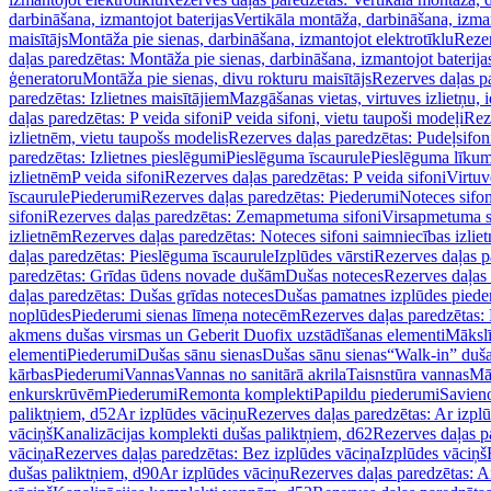
darbināšana, izmantojot baterijas
Vertikāla montāža, darbināšana, izma
maisītājs
Montāža pie sienas, darbināšana, izmantojot elektrotīklu
Rezer
daļas paredzētas: Montāža pie sienas, darbināšana, izmantojot baterija
ģeneratoru
Montāža pie sienas, divu rokturu maisītājs
Rezerves daļas pa
paredzētas: Izlietnes maisītājiem
Mazgāšanas vietas, virtuves izlietņu, i
daļas paredzētas: P veida sifoni
P veida sifoni, vietu taupoši modeļi
Reze
izlietnēm, vietu taupošs modelis
Rezerves daļas paredzētas: Pudeļsifoni
paredzētas: Izlietnes pieslēgumi
Pieslēguma īscaurule
Pieslēguma līkum
izlietnēm
P veida sifoni
Rezerves daļas paredzētas: P veida sifoni
Virtuv
īscaurule
Piederumi
Rezerves daļas paredzētas: Piederumi
Noteces sifo
sifoni
Rezerves daļas paredzētas: Zemapmetuma sifoni
Virsapmetuma s
izlietnēm
Rezerves daļas paredzētas: Noteces sifoni saimniecības izlie
daļas paredzētas: Pieslēguma īscaurule
Izplūdes vārsti
Rezerves daļas pa
paredzētas: Grīdas ūdens novade dušām
Dušas noteces
Rezerves daļas
daļas paredzētas: Dušas grīdas noteces
Dušas pamatnes izplūdes piede
noplūdes
Piederumi sienas līmeņa notecēm
Rezerves daļas paredzētas:
akmens dušas virsmas un Geberit Duofix uzstādīšanas elementi
Mākslī
elementi
Piederumi
Dušas sānu sienas
Dušas sānu sienas
“Walk-in” duša
kārbas
Piederumi
Vannas
Vannas no sanitārā akrila
Taisnstūra vannas
Mā
enkurskrūvēm
Piederumi
Remonta komplekti
Papildu piederumi
Savien
paliktņiem, d52
Ar izplūdes vāciņu
Rezerves daļas paredzētas: Ar izpl
vāciņš
Kanalizācijas komplekti dušas paliktņiem, d62
Rezerves daļas p
vāciņa
Rezerves daļas paredzētas: Bez izplūdes vāciņa
Izplūdes vāciņš
dušas paliktņiem, d90
Ar izplūdes vāciņu
Rezerves daļas paredzētas: A