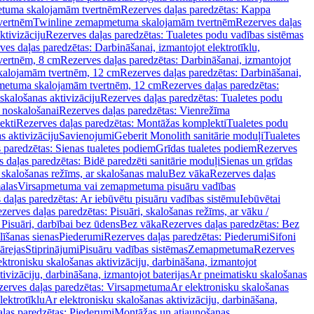
tuma skalojamām tvertnēm
Rezerves daļas paredzētas: Kappa
vertnēm
Twinline zemapmetuma skalojamām tvertnēm
Rezerves daļas
ktivizāciju
Rezerves daļas paredzētas: Tualetes podu vadības sistēmas
ves daļas paredzētas: Darbināšanai, izmantojot elektrotīklu,
vertnēm, 8 cm
Rezerves daļas paredzētas: Darbināšanai, izmantojot
skalojamām tvertnēm, 12 cm
Rezerves daļas paredzētas: Darbināšanai,
apmetuma skalojamām tvertnēm, 12 cm
Rezerves daļas paredzētas:
skalošanas aktivizāciju
Rezerves daļas paredzētas: Tualetes podu
 noskalošanai
Rezerves daļas paredzētas: Vienrežīma
ekti
Rezerves daļas paredzētas: Montāžas komplekti
Tualetes podu
s aktivizāciju
Savienojumi
Geberit Monolith sanitārie moduļi
Tualetes
 paredzētas: Sienas tualetes podiem
Grīdas tualetes podiem
Rezerves
 daļas paredzētas: Bidē paredzēti sanitārie moduļi
Sienas un grīdas
, skalošanas režīms, ar skalošanas malu
Bez vāka
Rezerves daļas
alas
Virsapmetuma vai zemapmetuma pisuāru vadības
 daļas paredzētas: Ar iebūvētu pisuāru vadības sistēmu
Iebūvētai
zerves daļas paredzētas: Pisuāri, skalošanas režīms, ar vāku /
 Pisuāri, darbībai bez ūdens
Bez vāka
Rezerves daļas paredzētas: Bez
līšanas sienas
Piederumi
Rezerves daļas paredzētas: Piederumi
Sifoni
ārejas
Stiprinājumi
Pisuāru vadības sistēmas
Zemapmetuma
Rezerves
ektronisku skalošanas aktivizāciju, darbināšana, izmantojot
ivizāciju, darbināšana, izmantojot baterijas
Ar pneimatisku skalošanas
zerves daļas paredzētas: Virsapmetuma
Ar elektronisku skalošanas
lektrotīklu
Ar elektronisku skalošanas aktivizāciju, darbināšana,
ļas paredzētas: Piederumi
Montāžas un atjaunošanas