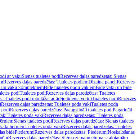
podi ar vāku
Sienas tualetes podi
Rezerves daļas paredzētas: Sienas
em
Rezerves daļas paredzētas: Tualetes podiem
Dizaina paneļi
Rezerves
u un vāku komplektiem
Bidē tualetes podu vākiem
Bidē vāku un bidē
aletes podi
Tualetes podi
Rezerves daļas paredzētas: Tualetes
s: Tualetes podi montāžai ar ārējo ūdens tvertni
Tualetes podi
Rezerves
i
Rezerves daļas paredzētas: Tualetes poda vāki
Tualetes poda
s podi
Rezerves daļas paredzētas: Paaugstināti tualetes podi
Pagarināti
vāki
Tualetes poda vāki
Rezerves daļas paredzētas: Tualetes poda
bērniem
Sienas tualetes podi
Rezerves daļas paredzētas: Sienas tualetes
 vāki bērniem
Tualetes poda vāki
Rezerves daļas paredzētas: Tualetes
das bidē
Piederumi
Rezerves daļas paredzētas: Piederumi
Noskalošanas
tnēm
Rezerves daļas paredzētas: Sigma zemapmetuma skalojamām