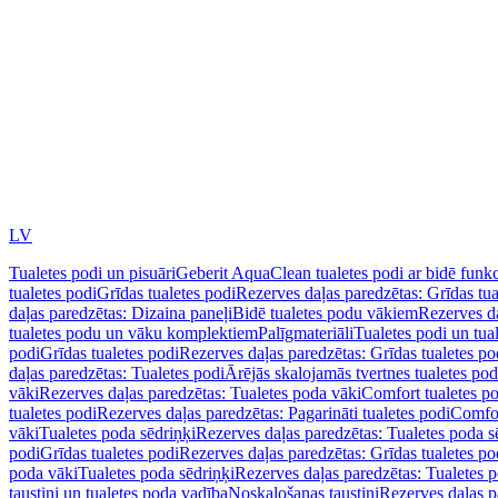
LV
Tualetes podi un pisuāri
Geberit AquaClean tualetes podi ar bidē funkc
tualetes podi
Grīdas tualetes podi
Rezerves daļas paredzētas: Grīdas tua
daļas paredzētas: Dizaina paneļi
Bidē tualetes podu vākiem
Rezerves da
tualetes podu un vāku komplektiem
Palīgmateriāli
Tualetes podi un tua
podi
Grīdas tualetes podi
Rezerves daļas paredzētas: Grīdas tualetes po
daļas paredzētas: Tualetes podi
Ārējās skalojamās tvertnes tualetes po
vāki
Rezerves daļas paredzētas: Tualetes poda vāki
Comfort tualetes p
tualetes podi
Rezerves daļas paredzētas: Pagarināti tualetes podi
Comfor
vāki
Tualetes poda sēdriņķi
Rezerves daļas paredzētas: Tualetes poda s
podi
Grīdas tualetes podi
Rezerves daļas paredzētas: Grīdas tualetes po
poda vāki
Tualetes poda sēdriņķi
Rezerves daļas paredzētas: Tualetes p
taustiņi un tualetes poda vadība
Noskalošanas taustiņi
Rezerves daļas p