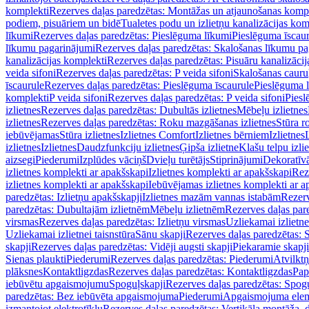
komplekti
Rezerves daļas paredzētas: Montāžas un atjaunošanas komp
podiem, pisuāriem un bidē
Tualetes podu un izlietņu kanalizācijas kom
līkumi
Rezerves daļas paredzētas: Pieslēguma līkumi
Pieslēguma īscau
līkumu pagarinājumi
Rezerves daļas paredzētas: Skalošanas līkumu p
kanalizācijas komplekti
Rezerves daļas paredzētas: Pisuāru kanalizāci
veida sifoni
Rezerves daļas paredzētas: P veida sifoni
Skalošanas cauru
īscaurule
Rezerves daļas paredzētas: Pieslēguma īscaurule
Pieslēguma 
komplekti
P veida sifoni
Rezerves daļas paredzētas: P veida sifoni
Piesl
izlietnes
Rezerves daļas paredzētas: Dubultās izlietnes
Mēbeļu izlietnes
izlietnes
Rezerves daļas paredzētas: Roku mazgāšanas izlietnes
Stūra r
iebūvējamas
Stūra izlietnes
Izlietnes Comfort
Izlietnes bērniem
Izlietnes
izlietnes
Izlietnes
Daudzfunkciju izlietnes
Ģipša izlietne
Klašu telpu izli
aizsegi
Piederumi
Izplūdes vāciņš
Dvieļu turētājs
Stiprinājumi
Dekoratīv
izlietnes komplekti ar apakšskapi
Izlietnes komplekti ar apakšskapi
Rez
izlietnes komplekti ar apakšskapi
Iebūvējamas izlietnes komplekti ar a
paredzētas: Izlietņu apakšskapji
Izlietnes mazām vannas istabām
Rezerv
paredzētas: Dubultajām izlietnēm
Mēbeļu izlietnēm
Rezerves daļas par
virsmas
Rezerves daļas paredzētas: Izlietņu virsmas
Uzliekamai izlietn
Uzliekamai izlietnei taisnstūra
Sānu skapji
Rezerves daļas paredzētas: 
skapji
Rezerves daļas paredzētas: Vidēji augsti skapji
Piekaramie skapji
Sienas plaukti
Piederumi
Rezerves daļas paredzētas: Piederumi
Atvilktņ
plāksnes
Kontaktligzdas
Rezerves daļas paredzētas: Kontaktligzdas
Pap
iebūvētu apgaismojumu
Spoguļskapji
Rezerves daļas paredzētas: Spog
paredzētas: Bez iebūvēta apgaismojuma
Piederumi
Apgaismojuma elem
izmantojot elektrotīklu
Rezerves daļas paredzētas: Vertikāla montāža, d