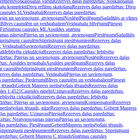
vertnēm
Noskalošanas vārsti
Rezerves daļas paredzētas: Noskalošanas
taļu komplekti
Divu režīmu skalošana
Rezerves daļas paredzētas: Divu
caurules SL
Veidgabali
Rezerves daļas paredzētas:
ejas un savienojumi, atvienojami
Noslēgi
Pieslēgumi
Sadalītājs ar vītnes
i
Blīves caurulēm un veidgabaliem
Veidgabalu blīvējumi
Pārsegi
Fit
Sistēmu caurules ML
Apsildes sistēmu
amas pārejas
Pārejas un savienojumi, atvienojami
Pieslēgumi
Sadalītājs
iprinājumi caurulēm
Stiprinājumi pieslēgumiem
Rezerves daļas
: Veidgabali
Savienojumi
Rezerves daļas paredzētas:
ali
Iebūvēta cirkulācija
Rezerves daļas paredzētas: Iebūvēta
dzētas: Pārejas un savienojumi, atvienojami
Noslēgi
Rezerves daļas
tas: Apsildes trejgabals
Apsildes pieslēgumi
Rezerves daļas
mi caurulēm
Stiprinājumi pieslēgumiem
Rezerves daļas paredzētas:
rves daļas paredzētas: Veidgabali
Pārejas un savienojumi,
s paredzētas: Piederumi
Blīves caurulēm un veidgabaliem
Pārsegi
 tērauds
Geberit Mapress nerūsējošais tērauds
Rezerves daļas
ules 1.4521
Caurules nipelis
Uzmavas
Rezerves daļas paredzētas:
Iebūvēta cirkulācija
Rezerves daļas paredzētas: Iebūvēta
dzētas: Pārejas un savienojumi, atvienojami
Kompensatori
Rezerves
nerūsējošais tērauds, gāze
Rezerves daļas paredzētas: Geberit Mapress
ļas paredzētas: Uzmavas
Pārejas
Rezerves daļas paredzētas:
zētas: Neatvienojamas pārejas
Pārejas un savienojumi,
ļas paredzētas: Pieslēgumi
GeberitMapress nerūsējošais tērauds,
Stiprinājumi pieslēgumiem
Rezerves daļas paredzētas: Stiprinājumi
aredzētas: Geberit Mapress C tērauds
Sistēmas caurules