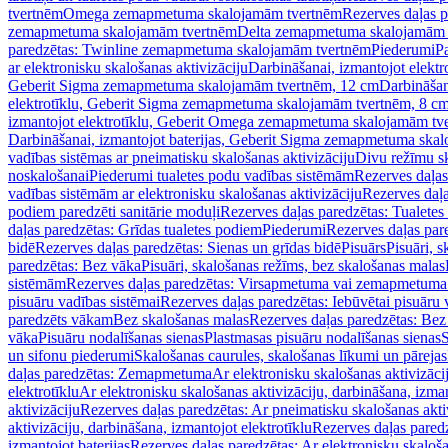
tvertnēm
Omega zemapmetuma skalojamām tvertnēm
Rezerves daļas 
zemapmetuma skalojamām tvertnēm
Delta zemapmetuma skalojamām 
paredzētas: Twinline zemapmetuma skalojamām tvertnēm
Piederumi
Pa
ar elektronisku skalošanas aktivizāciju
Darbināšanai, izmantojot elek
Geberit Sigma zemapmetuma skalojamām tvertnēm, 12 cm
Darbināšan
elektrotīklu, Geberit Sigma zemapmetuma skalojamām tvertnēm, 8 c
izmantojot elektrotīklu, Geberit Omega zemapmetuma skalojamām tv
Darbināšanai, izmantojot baterijas, Geberit Sigma zemapmetuma ska
vadības sistēmas ar pneimatisku skalošanas aktivizāciju
Divu režīmu s
noskalošanai
Piederumi tualetes podu vadības sistēmām
Rezerves daļas
vadības sistēmām ar elektronisku skalošanas aktivizāciju
Rezerves daļa
podiem paredzēti sanitārie moduļi
Rezerves daļas paredzētas: Tualetes
daļas paredzētas: Grīdas tualetes podiem
Piederumi
Rezerves daļas par
bidē
Rezerves daļas paredzētas: Sienas un grīdas bidē
Pisuārs
Pisuāri, 
paredzētas: Bez vāka
Pisuāri, skalošanas režīms, bez skalošanas malas
sistēmām
Rezerves daļas paredzētas: Virsapmetuma vai zemapmetuma 
pisuāru vadības sistēmai
Rezerves daļas paredzētas: Iebūvētai pisuāru 
paredzēts vākam
Bez skalošanas malas
Rezerves daļas paredzētas: Bez
vāka
Pisuāru nodalīšanas sienas
Plastmasas pisuāru nodalīšanas sienas
S
un sifonu piederumi
Skalošanas caurules, skalošanas līkumi un pārejas
daļas paredzētas: Zemapmetuma
Ar elektronisku skalošanas aktivizācij
elektrotīklu
Ar elektronisku skalošanas aktivizāciju, darbināšana, izman
aktivizāciju
Rezerves daļas paredzētas: Ar pneimatisku skalošanas akti
aktivizāciju, darbināšana, izmantojot elektrotīklu
Rezerves daļas paredz
izmantojot baterijas
Rezerves daļas paredzētas: Ar elektronisku skalošan