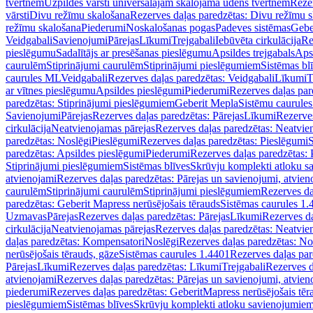
tvertnēm
Uzpildes vārsti universālajām skalojamā ūdens tvertnēm
Rezer
vārsti
Divu režīmu skalošana
Rezerves daļas paredzētas: Divu režīmu 
režīmu skalošana
Piederumi
Noskalošanas pogas
Padeves sistēmas
Gebe
Veidgabali
Savienojumi
Pārejas
Līkumi
Trejgabali
Iebūvēta cirkulācija
Re
pieslēgumu
Sadalītājs ar presēšanas pieslēgumu
Apsildes trejgabals
Apsi
caurulēm
Stiprinājumi caurulēm
Stiprinājumi pieslēgumiem
Sistēmas bl
caurules ML
Veidgabali
Rezerves daļas paredzētas: Veidgabali
Līkumi
T
ar vītnes pieslēgumu
Apsildes pieslēgumi
Piederumi
Rezerves daļas par
paredzētas: Stiprinājumi pieslēgumiem
Geberit Mepla
Sistēmu caurule
Savienojumi
Pārejas
Rezerves daļas paredzētas: Pārejas
Līkumi
Rezerves
cirkulācija
Neatvienojamas pārejas
Rezerves daļas paredzētas: Neatvie
paredzētas: Noslēgi
Pieslēgumi
Rezerves daļas paredzētas: Pieslēgumi
S
paredzētas: Apsildes pieslēgumi
Piederumi
Rezerves daļas paredzētas:
Stiprinājumi pieslēgumiem
Sistēmas blīves
Skrūvju komplekti atloku 
atvienojami
Rezerves daļas paredzētas: Pārejas un savienojumi, atvien
caurulēm
Stiprinājumi caurulēm
Stiprinājumi pieslēgumiem
Rezerves da
paredzētas: Geberit Mapress nerūsējošais tērauds
Sistēmas caurules 1.
Uzmavas
Pārejas
Rezerves daļas paredzētas: Pārejas
Līkumi
Rezerves da
cirkulācija
Neatvienojamas pārejas
Rezerves daļas paredzētas: Neatvie
daļas paredzētas: Kompensatori
Noslēgi
Rezerves daļas paredzētas: No
nerūsējošais tērauds, gāze
Sistēmas caurules 1.4401
Rezerves daļas par
Pārejas
Līkumi
Rezerves daļas paredzētas: Līkumi
Trejgabali
Rezerves d
atvienojami
Rezerves daļas paredzētas: Pārejas un savienojumi, atvien
piederumi
Rezerves daļas paredzētas: GeberitMapress nerūsējošais tēr
pieslēgumiem
Sistēmas blīves
Skrūvju komplekti atloku savienojumie