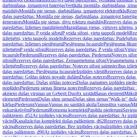
darbināšana, izmantojot baterijas
Vertikāla montāža, darbināšana, izma
maisītājs
Montāža pie sienas, darbināšana, izmantojot elektrotīklu
Rezer
daļas paredzētas: Montāža pie sienas, darbināšana, izmantojot baterija
ģeneratoru
Montāža pie sienas, divu rokturu maisītājs
Rezerves daļas pa
paredzētas: Izlietnes maisītājiem
Mazgāšanas vietas, virtuves izlietņu, i
daļas paredzētas: P veida sifoni
P veida sifoni, vietu taupoši modeļi
Reze
izlietnēm, vietu taupošs modelis
Rezerves daļas paredzētas: Pudeļsifoni
paredzētas: Izlietnes pieslēgumi
Pieslēguma īscaurule
Pieslēguma līkum
izlietnēm
P veida sifoni
Rezerves daļas paredzētas: P veida sifoni
Virtuv
īscaurule
Piederumi
Rezerves daļas paredzētas: Piederumi
Noteces sifo
sifoni
Rezerves daļas paredzētas: Zemapmetuma sifoni
Virsapmetuma s
izlietnēm
Rezerves daļas paredzētas: Noteces sifoni saimniecības izlie
daļas paredzētas: Pieslēguma īscaurule
Izplūdes vārsti
Rezerves daļas pa
paredzētas: Grīdas ūdens novade dušām
Dušas noteces
Rezerves daļas
daļas paredzētas: Dušas grīdas noteces
Dušas pamatnes izplūdes piede
noplūdes
Piederumi sienas līmeņa notecēm
Rezerves daļas paredzētas:
akmens dušas virsmas un Geberit Duofix uzstādīšanas elementi
Mākslī
elementi
Piederumi
Dušas sānu sienas
Dušas sānu sienas
“Walk-in” duša
kārbas
Piederumi
Vannas
Vannas no sanitārā akrila
Taisnstūra vannas
Mā
enkurskrūvēm
Piederumi
Remonta komplekti
Papildu piederumi
Savien
paliktņiem, d52
Ar izplūdes vāciņu
Rezerves daļas paredzētas: Ar izpl
vāciņš
Kanalizācijas komplekti dušas paliktņiem, d62
Rezerves daļas p
vāciņa
Rezerves daļas paredzētas: Bez izplūdes vāciņa
Izplūdes vāciņš
dušas paliktņiem, d90
Ar izplūdes vāciņu
Rezerves daļas paredzētas: A