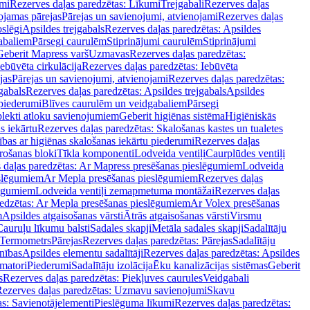
mi
Rezerves daļas paredzētas: Līkumi
Trejgabali
Rezerves daļas
ojamas pārejas
Pārejas un savienojumi, atvienojami
Rezerves daļas
slēgi
Apsildes trejgabals
Rezerves daļas paredzētas: Apsildes
abaliem
Pārsegi caurulēm
Stiprinājumi caurulēm
Stiprinājumi
Geberit Mapress varš
Uzmavas
Rezerves daļas paredzētas:
Iebūvēta cirkulācija
Rezerves daļas paredzētas: Iebūvēta
jas
Pārejas un savienojumi, atvienojami
Rezerves daļas paredzētas:
gabals
Rezerves daļas paredzētas: Apsildes trejgabals
Apsildes
 piederumi
Blīves caurulēm un veidgabaliem
Pārsegi
lekti atloku savienojumiem
Geberit higiēnas sistēma
Higiēniskās
s iekārtu
Rezerves daļas paredzētas: Skalošanas kastes un tualetes
ības ar higiēnas skalošanas iekārtu piederumi
Rezerves daļas
rošanas bloki
Tīkla komponenti
Lodveida ventiļi
Caurplūdes ventiļi
 daļas paredzētas: Ar Mapress presēšanas pieslēgumiem
Lodveida
eslēgumiem
Ar Mepla presēšanas pieslēgumiem
Rezerves daļas
lēgumiem
Lodveida ventiļi zemapmetuma montāžai
Rezerves daļas
redzētas: Ar Mepla presēšanas pieslēgumiem
Ar Volex presēšanas
m
Apsildes atgaisošanas vārsti
Ātrās atgaisošanas vārsti
Virsmu
Cauruļu līkumu balsti
Sadales skapji
Metāla sadales skapji
Sadalītāju
Termometrs
Pārejas
Rezerves daļas paredzētas: Pārejas
Sadalītāju
nības
Apsildes elementu sadalītāji
Rezerves daļas paredzētas: Apsildes
matori
Piederumi
Sadalītāju izolācija
Ēku kanalizācijas sistēmas
Geberit
s
Rezerves daļas paredzētas: Piekļuves caurules
Veidgabali
ezerves daļas paredzētas: Uzmavu savienojumi
Skavu
as: Savienotājelementi
Pieslēguma līkumi
Rezerves daļas paredzētas: