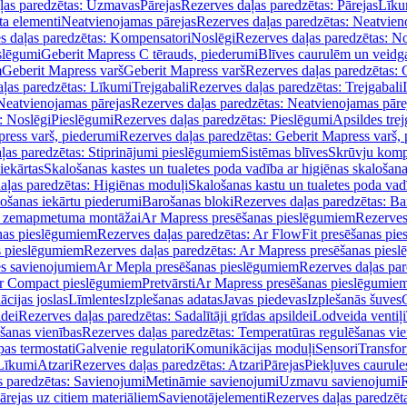
ļas paredzētas: Uzmavas
Pārejas
Rezerves daļas paredzētas: Pārejas
Līku
ta elementi
Neatvienojamas pārejas
Rezerves daļas paredzētas: Neatvien
s daļas paredzētas: Kompensatori
Noslēgi
Rezerves daļas paredzētas: No
slēgumi
Geberit Mapress C tērauds, piederumi
Blīves caurulēm un veidg
m
Geberit Mapress varš
Geberit Mapress varš
Rezerves daļas paredzētas: 
ļas paredzētas: Līkumi
Trejgabali
Rezerves daļas paredzētas: Trejgabali
Neatvienojamas pārejas
Rezerves daļas paredzētas: Neatvienojamas pāre
: Noslēgi
Pieslēgumi
Rezerves daļas paredzētas: Pieslēgumi
Apsildes trej
ress varš, piederumi
Rezerves daļas paredzētas: Geberit Mapress varš,
ļas paredzētas: Stiprinājumi pieslēgumiem
Sistēmas blīves
Skrūvju komp
iekārtas
Skalošanas kastes un tualetes poda vadība ar higiēnas skalošana
aļas paredzētas: Higiēnas moduļi
Skalošanas kastu un tualetes poda vad
lošanas iekārtu piederumi
Barošanas bloki
Rezerves daļas paredzētas: Ba
iļi zemapmetuma montāžai
Ar Mapress presēšanas pieslēgumiem
Rezerves
nas pieslēgumiem
Rezerves daļas paredzētas: Ar FlowFit presēšanas pi
s pieslēgumiem
Rezerves daļas paredzētas: Ar Mapress presēšanas pies
es savienojumiem
Ar Mepla presēšanas pieslēgumiem
Rezerves daļas pa
Ar Compact pieslēgumiem
Pretvārsti
Ar Mapress presēšanas pieslēgumie
ācijas joslas
Līmlentes
Izplešanas adatas
Javas piedevas
Izplešanās šuves
ldei
Rezerves daļas paredzētas: Sadalītāji grīdas apsildei
Lodveida ventiļi
šanas vienības
Rezerves daļas paredzētas: Temperatūras regulēšanas vie
pas termostati
Galvenie regulatori
Komunikācijas moduļi
Sensori
Transfor
Līkumi
Atzari
Rezerves daļas paredzētas: Atzari
Pārejas
Piekļuves caurule
s paredzētas: Savienojumi
Metināmie savienojumi
Uzmavu savienojumi
R
ārejas uz citiem materiāliem
Savienotājelementi
Rezerves daļas paredzēt