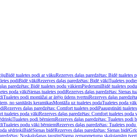
iju
Bidē tualetes podi ar vāku
Rezerves daļas paredzētas: Bidē tualetes 
letes podi
Bidē vāki
Rezerves daļas paredzētas: Bidē vāki
Tualetes podi
ļas paredzētas: Bidē tualetes podu vākiem
Piederumi
Bidē tualetes pod
letes poda vāki
Sienas tualetes podi
Rezerves daļas paredzētas: Sienas tu
di
Tualetes podi montāžai ar ārējo ūdens tvertni
Rezerves daļas paredzēta
diem, no sanitārās keramikas
Montāža uz tualetes poda
Tualetes poda vāk
odi
Rezerves daļas paredzētas: Comfort tualetes podi
Paaugstināti tualete
t tualetes poda vāki
Rezerves daļas paredzētas: Comfort tualetes poda 
ēdriņķi
Tualetes podi bērniem
Rezerves daļas paredzētas: Tualetes podi 
di
Tualetes podu vāki bērniem
Rezerves daļas paredzētas: Tualetes podu
oda sēdriņķi
Bidē
Sienas bidē
Rezerves daļas paredzētas: Sienas bidē
Grī
aredzētas: Noskalošanas taustiņi
Sigma zemapmetuma skalojamām tver