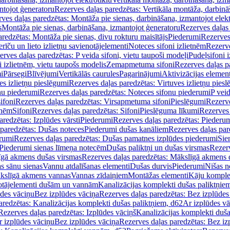
ntojot ģeneratoru
Rezerves daļas paredzētas: Vertikāla montāža, darbinā
ves daļas paredzētas: Montāža pie sienas, darbināšana, izmantojot elekt
s
Montāža pie sienas, darbināšana, izmantojot ģeneratoru
Rezerves daļas 
redzētas: Montāža pie sienas, divu rokturu maisītājs
Piederumi
Rezerves
erīču un lieto izlietņu savienotājelementi
Noteces sifoni izlietnēm
Rezerve
rves daļas paredzētas: P veida sifoni, vietu taupoši modeļi
Pudeļsifoni 
 izlietnēm, vietu taupošs modelis
Zemapmetuma sifoni
Rezerves daļas 
i
Pārsegi
Blīvējumi
Vertikālās caurules
Pagarinājumi
Aktivizācijas element
es izlietņu pieslēgumi
Rezerves daļas paredzētas: Virtuves izlietņu pies
nu piederumi
Rezerves daļas paredzētas: Noteces sifonu piederumi
P veid
ifoni
Rezerves daļas paredzētas: Virsapmetuma sifoni
Pieslēgumi
Rezerve
tnēm
Sifoni
Rezerves daļas paredzētas: Sifoni
Pieslēguma līkumi
Rezerves 
redzētas: Izplūdes vārsti
Piederumi
Rezerves daļas paredzētas: Piederu
 paredzētas: Dušas noteces
Piederumi dušas kanāliem
Rezerves daļas par
rumi
Rezerves daļas paredzētas: Dušas pamatnes izplūdes piederumi
Sie
 Piederumi sienas līmeņa notecēm
Dušas paliktņi un dušas virsmas
Rezerv
gā akmens dušas virsmas
Rezerves daļas paredzētas: Mākslīgā akmens 
s sānu sienas
Vannu atdalīšanas elementi
Dušas durvis
Piederumi
Nišas n
kslīgā akmens vannas
Vannas zīdaiņiem
Montāžas elementi
Kāju komplek
otājelementi dušām un vannām
Kanalizācijas komplekti dušas paliktņie
ūdes vāciņu
Bez izplūdes vāciņa
Rezerves daļas paredzētas: Bez izplūdes
aredzētas: Kanalizācijas komplekti dušas paliktņiem, d62
Ar izplūdes v
Rezerves daļas paredzētas: Izplūdes vāciņš
Kanalizācijas komplekti duša
r izplūdes vāciņu
Bez izplūdes vāciņa
Rezerves daļas paredzētas: Bez iz