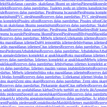
lekti
Skalošanas caurules, skalošanas līkumi un pārejas
Pārsegplāksnes
I
plekti
Rezerves daļas paredzētas: Tualetes podu un izlietņu kanalizācija
rule
Rezerves daļas paredzētas: Pieslēguma īscaurule
Pieslēguma komple
agarinājumi
PVC pieslēgumi
Rezerves daļas paredzētas: PVC pieslēgumi
jas komplekti
Pisuāru sifoni
Rezerves daļas paredzētas: Pisuāru sifoni
Glie
ļu un skalošanas līkumu pagarinājumi
Rezerves daļas paredzētas: Skalo
līkumi
Rezerves daļas paredzētas: Pieslēguma līkumi
Manšetes
Bidē kanal
ēguma īscaurule
Pieslēguma līkumi
Pārsegi
Pieslēgumi
Blīvējumi
Mazgāšan
Rezerves daļas paredzētas: Mēbeļu izlietnes
Uzliekamās izlietnes
Rezerve
oku mazgāšanas izlietne
Daļēji iemontētās izlietnes
Iebūvējamas izlietnes
Lielās mazgāšanas izlietnes
Citas izlietnes
Rezerves daļas paredzētas: Cita
etnes
Piederumi
Atbalstkājas
Rezerves daļas paredzētas: Atbalstkājas
Atbal
ās apmales
Izlietnes komplekti ar apakšskapi
Roku mazgāšanas izlietnes 
erves daļas paredzētas: Izlietnes komplekti ar apakšskapi
Mēbeļu izlietn
pakšskapi
Rezerves daļas paredzētas: Iebūvējamas izlietnes komplekti a
es daļas paredzētas: Izlietnes mazām vannas istabām
Izlietnēm
Rezerves 
edzētas: Mēbeļu izlietnēm
Stūra roku mazgāšanas izlietnēm
Rezerves daļ
ei bļodas formā
Rezerves daļas paredzētas: Uzliekamai izlietnei bļodas f
Sānu skapji
Zemi sānu skapji
Rezerves daļas paredzētas: Zemi sānu skapj
Rezerves daļas paredzētas: Piekaramie skapji
Citas mēbeles
Rezerves daļ
u sadalītāji un uzglabāšanas kārbas
Dvieļu turētāji un dvieļu āķi
Apgaism
ildu piederumi
Spoguļi un spoguļskapji
Spoguļi
Rezerves daļas paredzēta
uļskapji
Ar iebūvētu apgaismojumu
Rezerves daļas paredzētas: Ar iebū
enti
Papildu piederumi
Kontaktligzdas
Maisītāji
Izlietnes maisītāji
Rezerve
arbināšana, izmantojot elektrotīklu
Vertikāla montāža, darbināšana, izma