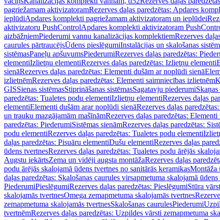
vāciņš
Kanalizācijas komplekti vannām, d52
Rezerves daļas paredzēta
pagriežamam aktivizatoram
Rezerves daļas paredzētas: Apdares komp
ieplūdi
Apdares komplekti pagriežamam aktivizatoram un ieplūdei
Rez
aktivizatoru PushControl
Apdares komplekti aktivizatoram PushContr
aizbāžņiem
Piederumi vannu kanalizācijas komplektiem
Rezerves daļa
caurules pārtraucējs
Ūdens pieslēgumi
Instalācijas un skalošanas sistē
sistēmas
Paneļu apšuvums
Piederumi
Rezerves daļas paredzētas: Piede
elementi
Izlietņu elementi
Rezerves daļas paredzētas: Izlietņu elementi
B
sienā
Rezerves daļas paredzētas: Elementi dušām ar noplūdi sienā
Elem
izlietnēm
Rezerves daļas paredzētas: Elementi saimniecības izlietnēm
K
GIS
Sienas sistēmas
Stiprināšanas sistēmas
Sagatavju piederumi
Skaņas 
paredzētas: Tualetes podu elementi
Izlietņu elementi
Rezerves daļas par
elementi
Elementi dušām arar noplūdi sienā
Rezerves daļas paredzētas:
un trauku mazgājamām mašīnām
Rezerves daļas paredzētas: Element
paredzētas: Piederumi
Sistēmas sienām
Rezerves daļas paredzētas: Sis
podu elementi
Rezerves daļas paredzētas: Tualetes podu elementi
Izlie
daļas paredzētas: Pisuāru elementi
Dušu elementi
Rezerves daļas pared
ūdens tvertnes
Rezerves daļas paredzētas: Tualetes podu ārējās skaloj
Augstu iekārts
Zema un vidēji augsta montāža
Rezerves daļas paredzēt
podu ārējās skalojamā ūdens tvertnes no sanitārās keramikas
Montāža u
daļas paredzētas: Skalošanas caurules virsapmetuma skalojamā ūdens
Piederumi
Pieslēgumi
Rezerves daļas paredzētas: Pieslēgumi
Stūra vārst
skalojamās tvertnes
Omega zemapmetuma skalojamās tvertnes
Rezerve
zemapmetuma skalojamās tvertnes
Skalošanas caurules
Piederumi
Uzpil
tvertnēm
Rezerves daļas paredzētas: Uzpildes vārsti zemapmetuma sk