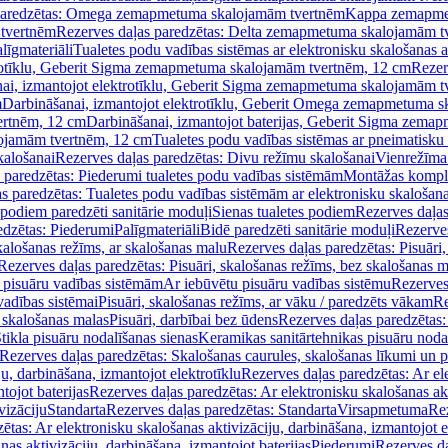
paredzētas: Omega zemapmetuma skalojamām tvertnēm
Kappa zemapme
tvertnēm
Rezerves daļas paredzētas: Delta zemapmetuma skalojamām t
līgmateriāli
Tualetes podu vadības sistēmas ar elektronisku skalošanas a
trotīklu, Geberit Sigma zemapmetuma skalojamām tvertnēm, 12 cm
Rezer
ai, izmantojot elektrotīklu, Geberit Sigma zemapmetuma skalojamām t
m
Darbināšanai, izmantojot elektrotīklu, Geberit Omega zemapmetuma 
ertnēm, 12 cm
Darbināšanai, izmantojot baterijas, Geberit Sigma zem
lojamām tvertnēm, 12 cm
Tualetes podu vadības sistēmas ar pneimatisku 
kalošanai
Rezerves daļas paredzētas: Divu režīmu skalošanai
Vienrežīma
 paredzētas: Piederumi tualetes podu vadības sistēmām
Montāžas kompl
s paredzētas: Tualetes podu vadības sistēmām ar elektronisku skalošana
 podiem paredzēti sanitārie moduļi
Sienas tualetes podiem
Rezerves daļas
edzētas: Piederumi
Palīgmateriāli
Bidē paredzēti sanitārie moduļi
Rezerves
skalošanas režīms, ar skalošanas malu
Rezerves daļas paredzētas: Pisuāri
Rezerves daļas paredzētas: Pisuāri, skalošanas režīms, bez skalošanas m
pisuāru vadības sistēmām
Ar iebūvētu pisuāru vadības sistēmu
Rezerves
vadības sistēmai
Pisuāri, skalošanas režīms, ar vāku / paredzēts vākam
Re
 skalošanas malas
Pisuāri, darbībai bez ūdens
Rezerves daļas paredzētas:
tikla pisuāru nodalīšanas sienas
Keramikas sanitārtehnikas pisuāru noda
Rezerves daļas paredzētas: Skalošanas caurules, skalošanas līkumi un p
u, darbināšana, izmantojot elektrotīklu
Rezerves daļas paredzētas: Ar el
tojot baterijas
Rezerves daļas paredzētas: Ar elektronisku skalošanas akt
vizāciju
Standarta
Rezerves daļas paredzētas: Standarta
Virsapmetuma
Re
ētas: Ar elektronisku skalošanas aktivizāciju, darbināšana, izmantojot e
as aktivizāciju, darbināšana, izmantojot baterijas
Piederumi
Rezerves da