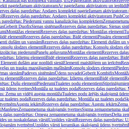
s: Kanalizācijas komplekti vannām, d52
Pagriežams aktivizators
Rezerves
lekti pagriežamam aktivizatoram
Ar pagriežamu aktivizatoru un ieplūdi
R
erves daļas paredzētas: Apdares komplekti pagriežamam aktivizatoram 
ol
Rezerves daļas paredzētas: Apdares komplekti aktivizatoram PushCon
s paredzētas: Piederumi vannu kanalizācijas komplektiem
Zemapmetuma c
mas
Geberit Duofix
Sienas sistēmas
Rezerves daļas paredzētas: Sienas sis
rumi
Montāžas elementi
Rezerves daļas paredzētas: Montāžas elementi
Tu
idē elementi
Rezerves daļas paredzētas: Bidē elementi
Pisuāru elementi
enti dušām un vannām
Rezerves daļas paredzētas: Elementi dušām un
onsoļu slodzes elementi
Rezerves daļas paredzētas: Konsoļu slodzes el
izolācijas piederumi
Paneļu apšuvums
Montāžas elementi
Rezerves daļas
edzētas: Izlietņu elementi
Bidē elementi
Rezerves daļas paredzētas: Bidē
 Elementi dušām arar noplūdi sienā
Elementi maisītājiem un ierīcēm
Reze
i veļas un trauku mazgājamām mašīnām
Konsoļu slodzes elementi
Pieder
tēmas sienām
Padeves sistēmām
Ūdens novadei
Geberit Kombifix
Montāža
tņu elementi
Rezerves daļas paredzētas: Izlietņu elementi
Bidē elementi
Re
zētas: Dušu elementi
Piederumi
Tualetes podu elementiem
Stiprinājumie
amā ūdens tvertnes
Montāža uz tualetes poda
Rezerves daļas paredzētas: 
as: Zema un vidēji augsta montāža
Tualetes podu ārējās skalojamā ūdens
z tualetes poda
Rezerves daļas paredzētas: Montāža uz tualetes poda
Sk
 tvertnēm
Augstu iekārts
Rezerves daļas paredzētas: Augstu iekārts
Zema 
i
Manšetes
Zemapmetuma skalojamās tvertnes
Sigma zemapmetuma skalo
s daļas paredzētas: Omega zemapmetuma skalojamās tvertnes
Delta ze
des un noskalošanas vārsti
Uzpildes vārsti
Rezerves daļas paredzētas: Uz
alojamām tvertnēm
Uzpildes vārsti keramikas skalojamā ūdens tvertnēm