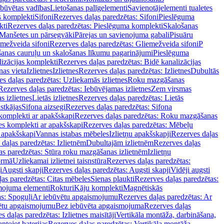
ebūvētas vadības
Lietošanas palīgelementi
Savienotājelementi tualetes
s komplekti
Sifoni
Rezerves daļas paredzētas: Sifoni
Pieslēguma
kti
Rezerves daļas paredzētas: Pieslēguma komplekti
Skalošanas
Manšetes un pārsegvāki
Pārejas un savienojuma gabali
Pisuāru
mežveida sifoni
Rezerves daļas paredzētas: Gliemežveida sifoni
P
šanas cauruļu un skalošanas līkumu pagarinājumi
Pieslēguma
izācijas komplekti
Rezerves daļas paredzētas: Bidē kanalizācijas
as vieta
Izlietnes
Izlietnes
Rezerves daļas paredzētas: Izlietnes
Dubultās
s daļas paredzētas: Uzliekamās izlietnes
Roku mazgāšanas
Rezerves daļas paredzētas: Iebūvējamas izlietnes
Zem virsmas
s izlietnes
Lietās izlietnes
Rezerves daļas paredzētas: Lietās
stkājas
Sifona aizsegi
Rezerves daļas paredzētas: Sifona
komplekti ar apakšskapi
Rezerves daļas paredzētas: Roku mazgāšanas
es komplekti ar apakšskapi
Rezerves daļas paredzētas: Mēbeļu
r apakšskapi
Vannas istabas mēbeles
Izlietņu apakšskapji
Rezerves daļas
daļas paredzētas: Izlietnēm
Dubultajām izlietnēm
Rezerves daļas
as paredzētas: Stūra roku mazgāšanas izlietnēm
Izlietņu
ormā
Uzliekamai izlietnei taisnstūra
Rezerves daļas paredzētas:
i
Augsti skapji
Rezerves daļas paredzētas: Augsti skapji
Vidēji augsti
as paredzētas: Citas mēbeles
Sienas plaukti
Rezerves daļas paredzētas:
ojuma elementi
Rokturi
Kāju komplekti
Magnētiskās
s: Spoguļi
Ar iebūvētu apgaismojumu
Rezerves daļas paredzētas: Ar
vētu apgaismojumu
Bez iebūvēta apgaismojuma
Rezerves daļas
s daļas paredzētas: Izlietnes maisītāji
Vertikāla montāža, darbināšana,
ntojot baterijas
Rezerves daļas paredzētas: Vertikāla montāža,