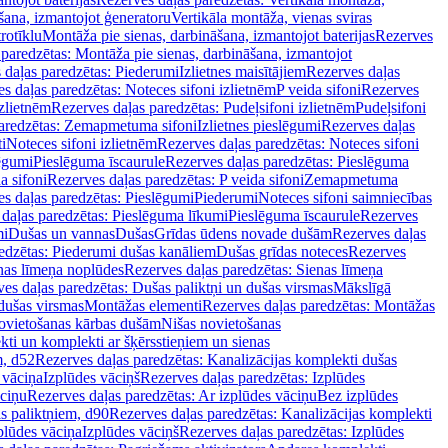
šana, izmantojot ģeneratoru
Vertikāla montāža, vienas sviras
rotīklu
Montāža pie sienas, darbināšana, izmantojot baterijas
Rezerves
paredzētas: Montāža pie sienas, darbināšana, izmantojot
 daļas paredzētas: Piederumi
Izlietnes maisītājiem
Rezerves daļas
s daļas paredzētas: Noteces sifoni izlietnēm
P veida sifoni
Rezerves
izlietnēm
Rezerves daļas paredzētas: Pudeļsifoni izlietnēm
Pudeļsifoni
paredzētas: Zemapmetuma sifoni
Izlietnes pieslēgumi
Rezerves daļas
i
Noteces sifoni izlietnēm
Rezerves daļas paredzētas: Noteces sifoni
lēgumi
Pieslēguma īscaurule
Rezerves daļas paredzētas: Pieslēguma
a sifoni
Rezerves daļas paredzētas: P veida sifoni
Zemapmetuma
s daļas paredzētas: Pieslēgumi
Piederumi
Noteces sifoni saimniecības
daļas paredzētas: Pieslēguma līkumi
Pieslēguma īscaurule
Rezerves
mi
Dušas un vannas
Dušas
Grīdas ūdens novade dušām
Rezerves daļas
edzētas: Piederumi dušas kanāliem
Dušas grīdas noteces
Rezerves
nas līmeņa noplūdes
Rezerves daļas paredzētas: Sienas līmeņa
es daļas paredzētas: Dušas paliktņi un dušas virsmas
Mākslīgā
dušas virsmas
Montāžas elementi
Rezerves daļas paredzētas: Montāžas
ovietošanas kārbas dušām
Nišas novietošanas
ti un komplekti ar šķērsstieņiem un sienas
m, d52
Rezerves daļas paredzētas: Kanalizācijas komplekti dušas
 vāciņa
Izplūdes vāciņš
Rezerves daļas paredzētas: Izplūdes
āciņu
Rezerves daļas paredzētas: Ar izplūdes vāciņu
Bez izplūdes
s paliktņiem, d90
Rezerves daļas paredzētas: Kanalizācijas komplekti
plūdes vāciņa
Izplūdes vāciņš
Rezerves daļas paredzētas: Izplūdes