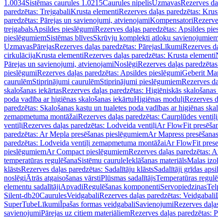
1.0034
Sistēmas caurules 1.0215
Caurules nipelis
Uzmavas
Rezerves da
paredzētas: Trejgabali
Krusta elementi
Rezerves daļas paredzētas: Krus
paredzētas: Pārejas un savienojumi, atvienojami
Kompensatori
Rezerve
trejgabals
Apsildes pieslēgumi
Rezerves daļas paredzētas: Apsildes pie
pieslēgumiem
Sistēmas blīves
Skrūvju komplekti atloku savienojumie
Uzmavas
Pārejas
Rezerves daļas paredzētas: Pārejas
Līkumi
Rezerves da
cirkulācija
Krusta elementi
Rezerves daļas paredzētas: Krusta elementi
Pārejas un savienojumi, atvienojami
Noslēgi
Rezerves daļas paredzētas
pieslēgumi
Rezerves daļas paredzētas: Apsildes pieslēgumi
Geberit Map
caurulēm
Stiprinājumi caurulēm
Stiprinājumi pieslēgumiem
Rezerves da
skalošanas iekārtas
Rezerves daļas paredzētas: Higiēniskās skalošanas 
poda vadība ar higiēnas skalošanas iekārtu
Higiēnas moduļi
Rezerves d
paredzētas: Skalošanas kastu un tualetes poda vadības ar higiēnas ska
zemapmetuma montāžai
Rezerves daļas paredzētas: Caurplūdes vent
ventiļi
Rezerves daļas paredzētas: Lodveida ventiļi
Ar FlowFit presēša
paredzētas: Ar Mepla presēšanas pieslēgumiem
Ar Mapress presēšana
paredzētas: Lodveida ventiļi zemapmetuma montāžai
Ar FlowFit pres
pieslēgumiem
Ar Compact pieslēgumiem
Rezerves daļas paredzētas: 
temperatūras regulēšana
Sistēmu caurule
Ieklāšanas materiāls
Malas izol
klāsts
Rezerves daļas paredzētas: Sadalītāju klāsts
Sadalītāji grīdas apsi
noslēgi
Ātrās atgaisošanas vārsti
Plūsmas sadalītājs
Temperatūras regulē
elementu sadalītāji
Apvadi
Regulēšanas komponenti
Servopiedziņas
Tel
Silent-db20
Caurules
Veidgabali
Rezerves daļas paredzētas: Veidgabali
SuperTube
Līkumi
Īpašas formas veidgabali
Savienojumi
Rezerves daļa
savienojumi
Pārejas uz citiem materiāliem
Rezerves daļas paredzētas: P