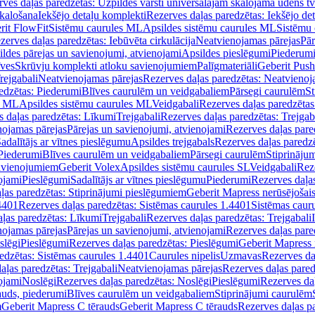
ves daļas paredzētas: Uzpildes vārsti universālajām skalojamā ūdens t
skalošana
Iekšējo detaļu komplekti
Rezerves daļas paredzētas: Iekšējo de
rit FlowFit
Sistēmu caurules ML
Apsildes sistēmu caurules ML
Sistēmu 
zerves daļas paredzētas: Iebūvēta cirkulācija
Neatvienojamas pārejas
Pār
ldes pārejas un savienojumi, atvienojami
Apsildes pieslēgumi
Piederum
īves
Skrūvju komplekti atloku savienojumiem
Palīgmateriāli
Geberit Push
rejgabali
Neatvienojamas pārejas
Rezerves daļas paredzētas: Neatvienoj
edzētas: Piederumi
Blīves caurulēm un veidgabaliem
Pārsegi caurulēm
St
s ML
Apsildes sistēmu caurules ML
Veidgabali
Rezerves daļas paredzētas
 daļas paredzētas: Līkumi
Trejgabali
Rezerves daļas paredzētas: Trejgab
nojamas pārejas
Pārejas un savienojumi, atvienojami
Rezerves daļas pare
adalītājs ar vītnes pieslēgumu
Apsildes trejgabals
Rezerves daļas paredzē
 Piederumi
Blīves caurulēm un veidgabaliem
Pārsegi caurulēm
Stiprināju
savienojumiem
Geberit Volex
Apsildes sistēmu caurules SL
Veidgabali
Reze
ojami
Pieslēgumi
Sadalītājs ar vītnes pieslēgumu
Piederumi
Rezerves daļa
ļas paredzētas: Stiprinājumi pieslēgumiem
Geberit Mapress nerūsējošais
4401
Rezerves daļas paredzētas: Sistēmas caurules 1.4401
Sistēmas caur
ļas paredzētas: Līkumi
Trejgabali
Rezerves daļas paredzētas: Trejgabali
nojamas pārejas
Pārejas un savienojumi, atvienojami
Rezerves daļas pare
slēgi
Pieslēgumi
Rezerves daļas paredzētas: Pieslēgumi
Geberit Mapress 
edzētas: Sistēmas caurules 1.4401
Caurules nipelis
Uzmavas
Rezerves da
aļas paredzētas: Trejgabali
Neatvienojamas pārejas
Rezerves daļas pared
ojami
Noslēgi
Rezerves daļas paredzētas: Noslēgi
Pieslēgumi
Rezerves da
auds, piederumi
Blīves caurulēm un veidgabaliem
Stiprinājumi caurulēm
m
Geberit Mapress C tērauds
Geberit Mapress C tērauds
Rezerves daļas p