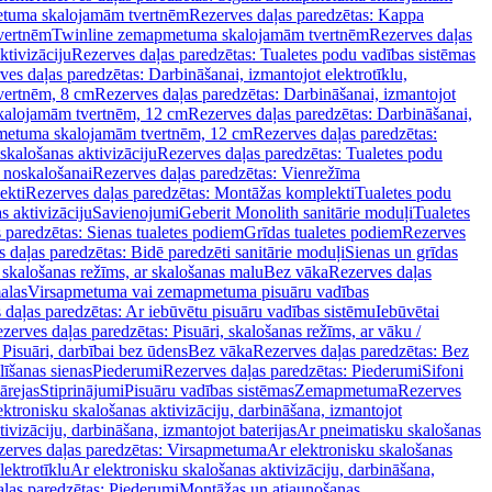
tuma skalojamām tvertnēm
Rezerves daļas paredzētas: Kappa
vertnēm
Twinline zemapmetuma skalojamām tvertnēm
Rezerves daļas
ktivizāciju
Rezerves daļas paredzētas: Tualetes podu vadības sistēmas
ves daļas paredzētas: Darbināšanai, izmantojot elektrotīklu,
vertnēm, 8 cm
Rezerves daļas paredzētas: Darbināšanai, izmantojot
skalojamām tvertnēm, 12 cm
Rezerves daļas paredzētas: Darbināšanai,
apmetuma skalojamām tvertnēm, 12 cm
Rezerves daļas paredzētas:
skalošanas aktivizāciju
Rezerves daļas paredzētas: Tualetes podu
 noskalošanai
Rezerves daļas paredzētas: Vienrežīma
ekti
Rezerves daļas paredzētas: Montāžas komplekti
Tualetes podu
s aktivizāciju
Savienojumi
Geberit Monolith sanitārie moduļi
Tualetes
 paredzētas: Sienas tualetes podiem
Grīdas tualetes podiem
Rezerves
 daļas paredzētas: Bidē paredzēti sanitārie moduļi
Sienas un grīdas
, skalošanas režīms, ar skalošanas malu
Bez vāka
Rezerves daļas
alas
Virsapmetuma vai zemapmetuma pisuāru vadības
 daļas paredzētas: Ar iebūvētu pisuāru vadības sistēmu
Iebūvētai
zerves daļas paredzētas: Pisuāri, skalošanas režīms, ar vāku /
 Pisuāri, darbībai bez ūdens
Bez vāka
Rezerves daļas paredzētas: Bez
līšanas sienas
Piederumi
Rezerves daļas paredzētas: Piederumi
Sifoni
ārejas
Stiprinājumi
Pisuāru vadības sistēmas
Zemapmetuma
Rezerves
ektronisku skalošanas aktivizāciju, darbināšana, izmantojot
ivizāciju, darbināšana, izmantojot baterijas
Ar pneimatisku skalošanas
zerves daļas paredzētas: Virsapmetuma
Ar elektronisku skalošanas
lektrotīklu
Ar elektronisku skalošanas aktivizāciju, darbināšana,
ļas paredzētas: Piederumi
Montāžas un atjaunošanas