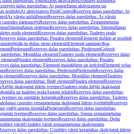
 daļas paredzētas: Pagriežams aktivizators
Apdares komplekti
ezerves daļas paredzētas: Ar pagriežamu aktivizatoru un
un ieplūdei
Ar aktivizatoru PushControl
Rezerves daļas paredzētas: Ar
trol
Ar vārstu aizbāžņiem
Rezerves daļas paredzētas: Ar vārstu
aurules pārtraucējs
Rezerves daļas paredzētas: Zemapmetuma
tēmas
Stiprināšanas sistēmas
Rezerves daļas paredzētas: Stiprināšanas
aletes podu elementi
Rezerves daļas paredzētas: Tualetes podu
Rezerves daļas paredzētas: Pisuāru elementi
Elementi dušām ar noplūdi
 vannām
Walk-in dušas sienu elementi
Elementi saimniecības
ementi
Piederumi
Rezerves daļas paredzētas: Piederumi
Geberit
 paredzētas: Montāžas elementi
Tualetes podu elementi
Rezerves daļas
 elementi
Pisuāru elementi
Rezerves daļas paredzētas: Pisuāru
rves daļas paredzētas: Elementi maisītājiem un ierīcēm
Elementi veļas
umi
Rezerves daļas paredzētas: Piederumi
Piederumi
Rezerves daļas
s elementi
Rezerves daļas paredzētas: Montāžas elementi
Tualetes
zerves daļas paredzētas: Bidē elementi
Pisuāru elementi
Rezerves
m
Ārējās skalojamā ūdens tvertnes
Tualetes podu ārējās skalojamā
Montāža uz tualetes poda
Augstu iekārts
Rezerves daļas paredzētas:
 tvertnes no sanitārās keramikas
Rezerves daļas paredzētas: Tualetes
alošanas caurules virsapmetuma skalojamā ūdens tvertnēm
Rezerves
un vidēji augsta montāža
Piederumi
Rezerves daļas paredzētas:
jamās tvertnes
Rezerves daļas paredzētas: Sigma zemapmetuma
mapmetuma skalojamās tvertnes
Rezerves daļas paredzētas: Delta
pildes vārsti
Uzpildes vārsti zemapmetuma skalojamām
Rezerves daļas paredzētas: Uzpildes vārsti keramikas skalojamā ūdens