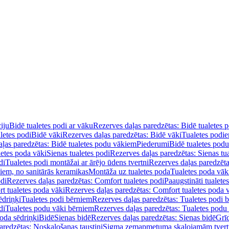
iju
Bidē tualetes podi ar vāku
Rezerves daļas paredzētas: Bidē tualetes 
letes podi
Bidē vāki
Rezerves daļas paredzētas: Bidē vāki
Tualetes podi
ļas paredzētas: Bidē tualetes podu vākiem
Piederumi
Bidē tualetes pod
letes poda vāki
Sienas tualetes podi
Rezerves daļas paredzētas: Sienas tu
di
Tualetes podi montāžai ar ārējo ūdens tvertni
Rezerves daļas paredzēta
diem, no sanitārās keramikas
Montāža uz tualetes poda
Tualetes poda vāk
odi
Rezerves daļas paredzētas: Comfort tualetes podi
Paaugstināti tualete
t tualetes poda vāki
Rezerves daļas paredzētas: Comfort tualetes poda 
ēdriņķi
Tualetes podi bērniem
Rezerves daļas paredzētas: Tualetes podi 
di
Tualetes podu vāki bērniem
Rezerves daļas paredzētas: Tualetes podu
oda sēdriņķi
Bidē
Sienas bidē
Rezerves daļas paredzētas: Sienas bidē
Grī
aredzētas: Noskalošanas taustiņi
Sigma zemapmetuma skalojamām tver