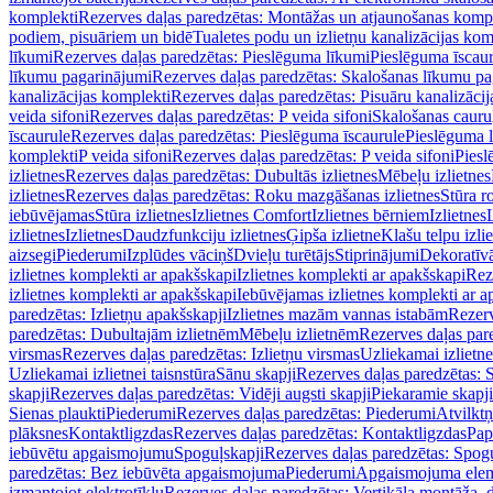
komplekti
Rezerves daļas paredzētas: Montāžas un atjaunošanas komp
podiem, pisuāriem un bidē
Tualetes podu un izlietņu kanalizācijas kom
līkumi
Rezerves daļas paredzētas: Pieslēguma līkumi
Pieslēguma īscau
līkumu pagarinājumi
Rezerves daļas paredzētas: Skalošanas līkumu p
kanalizācijas komplekti
Rezerves daļas paredzētas: Pisuāru kanalizāci
veida sifoni
Rezerves daļas paredzētas: P veida sifoni
Skalošanas cauru
īscaurule
Rezerves daļas paredzētas: Pieslēguma īscaurule
Pieslēguma 
komplekti
P veida sifoni
Rezerves daļas paredzētas: P veida sifoni
Piesl
izlietnes
Rezerves daļas paredzētas: Dubultās izlietnes
Mēbeļu izlietnes
izlietnes
Rezerves daļas paredzētas: Roku mazgāšanas izlietnes
Stūra r
iebūvējamas
Stūra izlietnes
Izlietnes Comfort
Izlietnes bērniem
Izlietnes
izlietnes
Izlietnes
Daudzfunkciju izlietnes
Ģipša izlietne
Klašu telpu izli
aizsegi
Piederumi
Izplūdes vāciņš
Dvieļu turētājs
Stiprinājumi
Dekoratīv
izlietnes komplekti ar apakšskapi
Izlietnes komplekti ar apakšskapi
Rez
izlietnes komplekti ar apakšskapi
Iebūvējamas izlietnes komplekti ar a
paredzētas: Izlietņu apakšskapji
Izlietnes mazām vannas istabām
Rezerv
paredzētas: Dubultajām izlietnēm
Mēbeļu izlietnēm
Rezerves daļas par
virsmas
Rezerves daļas paredzētas: Izlietņu virsmas
Uzliekamai izlietn
Uzliekamai izlietnei taisnstūra
Sānu skapji
Rezerves daļas paredzētas: 
skapji
Rezerves daļas paredzētas: Vidēji augsti skapji
Piekaramie skapji
Sienas plaukti
Piederumi
Rezerves daļas paredzētas: Piederumi
Atvilktņ
plāksnes
Kontaktligzdas
Rezerves daļas paredzētas: Kontaktligzdas
Pap
iebūvētu apgaismojumu
Spoguļskapji
Rezerves daļas paredzētas: Spog
paredzētas: Bez iebūvēta apgaismojuma
Piederumi
Apgaismojuma elem
izmantojot elektrotīklu
Rezerves daļas paredzētas: Vertikāla montāža, d