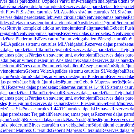
ves daļas paredzētas: Uzpildes vārsti universālajām skalojamā ūdens t
skalošana
Iekšējo detaļu komplekti
Rezerves daļas paredzētas: Iekšējo de
rit FlowFit
Sistēmu caurules ML
Apsildes sistēmu caurules ML
Sistēmu 
zerves daļas paredzētas: Iebūvēta cirkulācija
Neatvienojamas pārejas
Pār
ldes pārejas un savienojumi, atvienojami
Apsildes pieslēgumi
Piederum
īves
Skrūvju komplekti atloku savienojumiem
Palīgmateriāli
Geberit Push
rejgabali
Neatvienojamas pārejas
Rezerves daļas paredzētas: Neatvienoj
edzētas: Piederumi
Blīves caurulēm un veidgabaliem
Pārsegi caurulēm
St
s ML
Apsildes sistēmu caurules ML
Veidgabali
Rezerves daļas paredzētas
 daļas paredzētas: Līkumi
Trejgabali
Rezerves daļas paredzētas: Trejgab
nojamas pārejas
Pārejas un savienojumi, atvienojami
Rezerves daļas pare
adalītājs ar vītnes pieslēgumu
Apsildes trejgabals
Rezerves daļas paredzē
 Piederumi
Blīves caurulēm un veidgabaliem
Pārsegi caurulēm
Stiprināju
savienojumiem
Geberit Volex
Apsildes sistēmu caurules SL
Veidgabali
Reze
ojami
Pieslēgumi
Sadalītājs ar vītnes pieslēgumu
Piederumi
Rezerves daļa
ļas paredzētas: Stiprinājumi pieslēgumiem
Geberit Mapress nerūsējošais
4401
Rezerves daļas paredzētas: Sistēmas caurules 1.4401
Sistēmas caur
ļas paredzētas: Līkumi
Trejgabali
Rezerves daļas paredzētas: Trejgabali
nojamas pārejas
Pārejas un savienojumi, atvienojami
Rezerves daļas pare
slēgi
Pieslēgumi
Rezerves daļas paredzētas: Pieslēgumi
Geberit Mapress 
edzētas: Sistēmas caurules 1.4401
Caurules nipelis
Uzmavas
Rezerves da
aļas paredzētas: Trejgabali
Neatvienojamas pārejas
Rezerves daļas pared
ojami
Noslēgi
Rezerves daļas paredzētas: Noslēgi
Pieslēgumi
Rezerves da
auds, piederumi
Blīves caurulēm un veidgabaliem
Stiprinājumi caurulēm
m
Geberit Mapress C tērauds
Geberit Mapress C tērauds
Rezerves daļas p