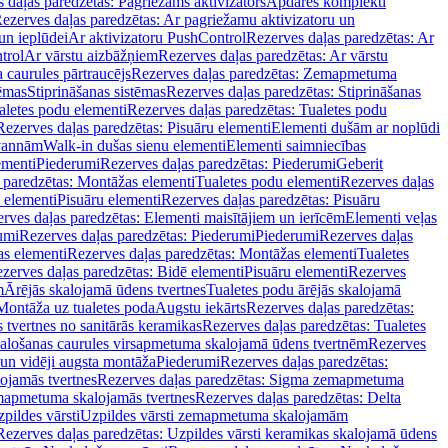
 daļas paredzētas: Pagriežams aktivizators
Apdares komplekti
ezerves daļas paredzētas: Ar pagriežamu aktivizatoru un
un ieplūdei
Ar aktivizatoru PushControl
Rezerves daļas paredzētas: Ar
trol
Ar vārstu aizbāžņiem
Rezerves daļas paredzētas: Ar vārstu
aurules pārtraucējs
Rezerves daļas paredzētas: Zemapmetuma
tēmas
Stiprināšanas sistēmas
Rezerves daļas paredzētas: Stiprināšanas
aletes podu elementi
Rezerves daļas paredzētas: Tualetes podu
Rezerves daļas paredzētas: Pisuāru elementi
Elementi dušām ar noplūdi
 vannām
Walk-in dušas sienu elementi
Elementi saimniecības
ementi
Piederumi
Rezerves daļas paredzētas: Piederumi
Geberit
 paredzētas: Montāžas elementi
Tualetes podu elementi
Rezerves daļas
 elementi
Pisuāru elementi
Rezerves daļas paredzētas: Pisuāru
rves daļas paredzētas: Elementi maisītājiem un ierīcēm
Elementi veļas
umi
Rezerves daļas paredzētas: Piederumi
Piederumi
Rezerves daļas
s elementi
Rezerves daļas paredzētas: Montāžas elementi
Tualetes
zerves daļas paredzētas: Bidē elementi
Pisuāru elementi
Rezerves
m
Ārējās skalojamā ūdens tvertnes
Tualetes podu ārējās skalojamā
Montāža uz tualetes poda
Augstu iekārts
Rezerves daļas paredzētas:
 tvertnes no sanitārās keramikas
Rezerves daļas paredzētas: Tualetes
alošanas caurules virsapmetuma skalojamā ūdens tvertnēm
Rezerves
un vidēji augsta montāža
Piederumi
Rezerves daļas paredzētas:
jamās tvertnes
Rezerves daļas paredzētas: Sigma zemapmetuma
mapmetuma skalojamās tvertnes
Rezerves daļas paredzētas: Delta
pildes vārsti
Uzpildes vārsti zemapmetuma skalojamām
Rezerves daļas paredzētas: Uzpildes vārsti keramikas skalojamā ūdens