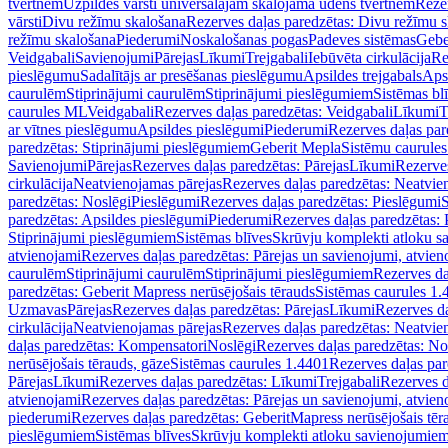
tvertnēm
Uzpildes vārsti universālajām skalojamā ūdens tvertnēm
Rezer
vārsti
Divu režīmu skalošana
Rezerves daļas paredzētas: Divu režīmu 
režīmu skalošana
Piederumi
Noskalošanas pogas
Padeves sistēmas
Gebe
Veidgabali
Savienojumi
Pārejas
Līkumi
Trejgabali
Iebūvēta cirkulācija
Re
pieslēgumu
Sadalītājs ar presēšanas pieslēgumu
Apsildes trejgabals
Apsi
caurulēm
Stiprinājumi caurulēm
Stiprinājumi pieslēgumiem
Sistēmas bl
caurules ML
Veidgabali
Rezerves daļas paredzētas: Veidgabali
Līkumi
T
ar vītnes pieslēgumu
Apsildes pieslēgumi
Piederumi
Rezerves daļas par
paredzētas: Stiprinājumi pieslēgumiem
Geberit Mepla
Sistēmu caurule
Savienojumi
Pārejas
Rezerves daļas paredzētas: Pārejas
Līkumi
Rezerves
cirkulācija
Neatvienojamas pārejas
Rezerves daļas paredzētas: Neatvie
paredzētas: Noslēgi
Pieslēgumi
Rezerves daļas paredzētas: Pieslēgumi
S
paredzētas: Apsildes pieslēgumi
Piederumi
Rezerves daļas paredzētas:
Stiprinājumi pieslēgumiem
Sistēmas blīves
Skrūvju komplekti atloku 
atvienojami
Rezerves daļas paredzētas: Pārejas un savienojumi, atvien
caurulēm
Stiprinājumi caurulēm
Stiprinājumi pieslēgumiem
Rezerves da
paredzētas: Geberit Mapress nerūsējošais tērauds
Sistēmas caurules 1.
Uzmavas
Pārejas
Rezerves daļas paredzētas: Pārejas
Līkumi
Rezerves da
cirkulācija
Neatvienojamas pārejas
Rezerves daļas paredzētas: Neatvie
daļas paredzētas: Kompensatori
Noslēgi
Rezerves daļas paredzētas: No
nerūsējošais tērauds, gāze
Sistēmas caurules 1.4401
Rezerves daļas par
Pārejas
Līkumi
Rezerves daļas paredzētas: Līkumi
Trejgabali
Rezerves d
atvienojami
Rezerves daļas paredzētas: Pārejas un savienojumi, atvien
piederumi
Rezerves daļas paredzētas: GeberitMapress nerūsējošais tēr
pieslēgumiem
Sistēmas blīves
Skrūvju komplekti atloku savienojumie