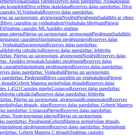
vertnēm
Noskalošanas vārsti
Rezerves daļas paredzētas: Noskalošanas
taļu komplekti
Divu režīmu skalošana
Rezerves daļas paredzētas: Divu
caurules SL
Veidgabali
Rezerves daļas paredzētas:
ejas un savienojumi, atvienojami
Noslēgi
Pieslēgumi
Sadalītājs ar vītnes
i
Blīves caurulēm un veidgabaliem
Veidgabalu blīvējumi
Pārsegi
Fit
Sistēmu caurules ML
Apsildes sistēmu
amas pārejas
Pārejas un savienojumi, atvienojami
Pieslēgumi
Sadalītājs
iprinājumi caurulēm
Stiprinājumi pieslēgumiem
Rezerves daļas
: Veidgabali
Savienojumi
Rezerves daļas paredzētas:
ali
Iebūvēta cirkulācija
Rezerves daļas paredzētas: Iebūvēta
dzētas: Pārejas un savienojumi, atvienojami
Noslēgi
Rezerves daļas
tas: Apsildes trejgabals
Apsildes pieslēgumi
Rezerves daļas
mi caurulēm
Stiprinājumi pieslēgumiem
Rezerves daļas paredzētas:
rves daļas paredzētas: Veidgabali
Pārejas un savienojumi,
s paredzētas: Piederumi
Blīves caurulēm un veidgabaliem
Pārsegi
 tērauds
Geberit Mapress nerūsējošais tērauds
Rezerves daļas
ules 1.4521
Caurules nipelis
Uzmavas
Rezerves daļas paredzētas:
Iebūvēta cirkulācija
Rezerves daļas paredzētas: Iebūvēta
dzētas: Pārejas un savienojumi, atvienojami
Kompensatori
Rezerves
nerūsējošais tērauds, gāze
Rezerves daļas paredzētas: Geberit Mapress
ļas paredzētas: Uzmavas
Pārejas
Rezerves daļas paredzētas:
zētas: Neatvienojamas pārejas
Pārejas un savienojumi,
ļas paredzētas: Pieslēgumi
GeberitMapress nerūsējošais tērauds,
Stiprinājumi pieslēgumiem
Rezerves daļas paredzētas: Stiprinājumi
aredzētas: Geberit Mapress C tērauds
Sistēmas caurules