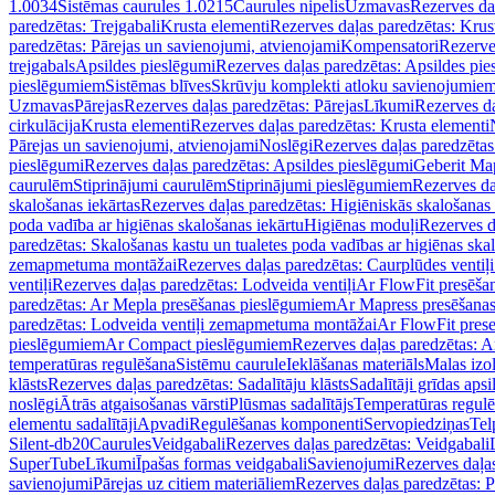
1.0034
Sistēmas caurules 1.0215
Caurules nipelis
Uzmavas
Rezerves da
paredzētas: Trejgabali
Krusta elementi
Rezerves daļas paredzētas: Krus
paredzētas: Pārejas un savienojumi, atvienojami
Kompensatori
Rezerve
trejgabals
Apsildes pieslēgumi
Rezerves daļas paredzētas: Apsildes pie
pieslēgumiem
Sistēmas blīves
Skrūvju komplekti atloku savienojumie
Uzmavas
Pārejas
Rezerves daļas paredzētas: Pārejas
Līkumi
Rezerves da
cirkulācija
Krusta elementi
Rezerves daļas paredzētas: Krusta elementi
Pārejas un savienojumi, atvienojami
Noslēgi
Rezerves daļas paredzētas
pieslēgumi
Rezerves daļas paredzētas: Apsildes pieslēgumi
Geberit Map
caurulēm
Stiprinājumi caurulēm
Stiprinājumi pieslēgumiem
Rezerves da
skalošanas iekārtas
Rezerves daļas paredzētas: Higiēniskās skalošanas 
poda vadība ar higiēnas skalošanas iekārtu
Higiēnas moduļi
Rezerves d
paredzētas: Skalošanas kastu un tualetes poda vadības ar higiēnas ska
zemapmetuma montāžai
Rezerves daļas paredzētas: Caurplūdes vent
ventiļi
Rezerves daļas paredzētas: Lodveida ventiļi
Ar FlowFit presēša
paredzētas: Ar Mepla presēšanas pieslēgumiem
Ar Mapress presēšana
paredzētas: Lodveida ventiļi zemapmetuma montāžai
Ar FlowFit pres
pieslēgumiem
Ar Compact pieslēgumiem
Rezerves daļas paredzētas: 
temperatūras regulēšana
Sistēmu caurule
Ieklāšanas materiāls
Malas izol
klāsts
Rezerves daļas paredzētas: Sadalītāju klāsts
Sadalītāji grīdas apsi
noslēgi
Ātrās atgaisošanas vārsti
Plūsmas sadalītājs
Temperatūras regulē
elementu sadalītāji
Apvadi
Regulēšanas komponenti
Servopiedziņas
Tel
Silent-db20
Caurules
Veidgabali
Rezerves daļas paredzētas: Veidgabali
SuperTube
Līkumi
Īpašas formas veidgabali
Savienojumi
Rezerves daļa
savienojumi
Pārejas uz citiem materiāliem
Rezerves daļas paredzētas: P