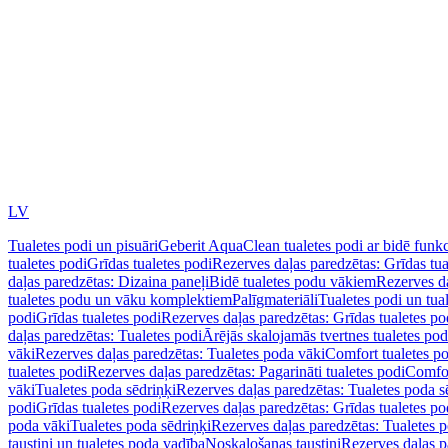
LV
Tualetes podi un pisuāri
Geberit AquaClean tualetes podi ar bidē funkc
tualetes podi
Grīdas tualetes podi
Rezerves daļas paredzētas: Grīdas tua
daļas paredzētas: Dizaina paneļi
Bidē tualetes podu vākiem
Rezerves da
tualetes podu un vāku komplektiem
Palīgmateriāli
Tualetes podi un tua
podi
Grīdas tualetes podi
Rezerves daļas paredzētas: Grīdas tualetes po
daļas paredzētas: Tualetes podi
Ārējās skalojamās tvertnes tualetes po
vāki
Rezerves daļas paredzētas: Tualetes poda vāki
Comfort tualetes p
tualetes podi
Rezerves daļas paredzētas: Pagarināti tualetes podi
Comfor
vāki
Tualetes poda sēdriņķi
Rezerves daļas paredzētas: Tualetes poda s
podi
Grīdas tualetes podi
Rezerves daļas paredzētas: Grīdas tualetes po
poda vāki
Tualetes poda sēdriņķi
Rezerves daļas paredzētas: Tualetes p
taustiņi un tualetes poda vadība
Noskalošanas taustiņi
Rezerves daļas p