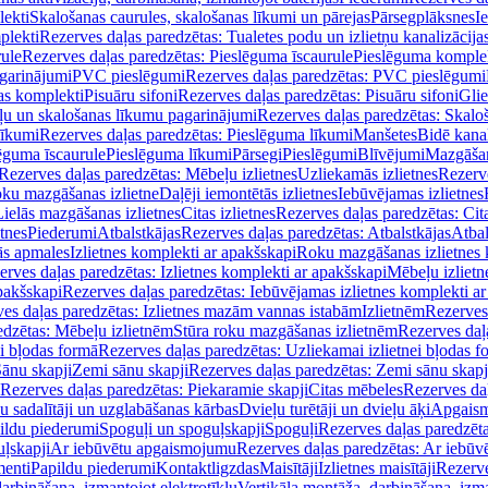
lekti
Skalošanas caurules, skalošanas līkumi un pārejas
Pārsegplāksnes
I
plekti
Rezerves daļas paredzētas: Tualetes podu un izlietņu kanalizācija
rule
Rezerves daļas paredzētas: Pieslēguma īscaurule
Pieslēguma komple
agarinājumi
PVC pieslēgumi
Rezerves daļas paredzētas: PVC pieslēgumi
jas komplekti
Pisuāru sifoni
Rezerves daļas paredzētas: Pisuāru sifoni
Glie
ļu un skalošanas līkumu pagarinājumi
Rezerves daļas paredzētas: Skalo
līkumi
Rezerves daļas paredzētas: Pieslēguma līkumi
Manšetes
Bidē kanal
ēguma īscaurule
Pieslēguma līkumi
Pārsegi
Pieslēgumi
Blīvējumi
Mazgāšan
Rezerves daļas paredzētas: Mēbeļu izlietnes
Uzliekamās izlietnes
Rezerve
oku mazgāšanas izlietne
Daļēji iemontētās izlietnes
Iebūvējamas izlietnes
Lielās mazgāšanas izlietnes
Citas izlietnes
Rezerves daļas paredzētas: Cita
etnes
Piederumi
Atbalstkājas
Rezerves daļas paredzētas: Atbalstkājas
Atbal
ās apmales
Izlietnes komplekti ar apakšskapi
Roku mazgāšanas izlietnes 
erves daļas paredzētas: Izlietnes komplekti ar apakšskapi
Mēbeļu izlietn
pakšskapi
Rezerves daļas paredzētas: Iebūvējamas izlietnes komplekti a
es daļas paredzētas: Izlietnes mazām vannas istabām
Izlietnēm
Rezerves 
edzētas: Mēbeļu izlietnēm
Stūra roku mazgāšanas izlietnēm
Rezerves daļ
ei bļodas formā
Rezerves daļas paredzētas: Uzliekamai izlietnei bļodas f
Sānu skapji
Zemi sānu skapji
Rezerves daļas paredzētas: Zemi sānu skapj
Rezerves daļas paredzētas: Piekaramie skapji
Citas mēbeles
Rezerves daļ
u sadalītāji un uzglabāšanas kārbas
Dvieļu turētāji un dvieļu āķi
Apgaism
ildu piederumi
Spoguļi un spoguļskapji
Spoguļi
Rezerves daļas paredzēta
uļskapji
Ar iebūvētu apgaismojumu
Rezerves daļas paredzētas: Ar iebū
enti
Papildu piederumi
Kontaktligzdas
Maisītāji
Izlietnes maisītāji
Rezerve
arbināšana, izmantojot elektrotīklu
Vertikāla montāža, darbināšana, izma