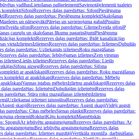
ebūvētas vadības
Lietošanas palīgelementi
Savienotājelementi tualetes
s komplekti
Sifoni
Rezerves daļas paredzētas: Sifoni
Pieslēguma
kti
Rezerves daļas paredzētas: Pieslēguma komplekti
Skalošanas
Manšetes un pārsegvāki
Pārejas un savienojuma gabali
Pisuāru
mežveida sifoni
Rezerves daļas paredzētas: Gliemežveida sifoni
P
šanas cauruļu un skalošanas līkumu pagarinājumi
Pieslēguma
izācijas komplekti
Rezerves daļas paredzētas: Bidē kanalizācijas
as vieta
Izlietnes
Izlietnes
Rezerves daļas paredzētas: Izlietnes
Dubultās
s daļas paredzētas: Uzliekamās izlietnes
Roku mazgāšanas
Rezerves daļas paredzētas: Iebūvējamas izlietnes
Zem virsmas
s izlietnes
Lietās izlietnes
Rezerves daļas paredzētas: Lietās
stkājas
Sifona aizsegi
Rezerves daļas paredzētas: Sifona
komplekti ar apakšskapi
Rezerves daļas paredzētas: Roku mazgāšanas
es komplekti ar apakšskapi
Rezerves daļas paredzētas: Mēbeļu
r apakšskapi
Vannas istabas mēbeles
Izlietņu apakšskapji
Rezerves daļas
daļas paredzētas: Izlietnēm
Dubultajām izlietnēm
Rezerves daļas
as paredzētas: Stūra roku mazgāšanas izlietnēm
Izlietņu
ormā
Uzliekamai izlietnei taisnstūra
Rezerves daļas paredzētas:
i
Augsti skapji
Rezerves daļas paredzētas: Augsti skapji
Vidēji augsti
as paredzētas: Citas mēbeles
Sienas plaukti
Rezerves daļas paredzētas:
ojuma elementi
Rokturi
Kāju komplekti
Magnētiskās
s: Spoguļi
Ar iebūvētu apgaismojumu
Rezerves daļas paredzētas: Ar
vētu apgaismojumu
Bez iebūvēta apgaismojuma
Rezerves daļas
s daļas paredzētas: Izlietnes maisītāji
Vertikāla montāža, darbināšana,
ntojot baterijas
Rezerves daļas paredzētas: Vertikāla montāža,