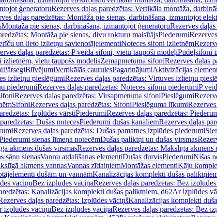
ntojot ģeneratoru
Rezerves daļas paredzētas: Vertikāla montāža, darbinā
ves daļas paredzētas: Montāža pie sienas, darbināšana, izmantojot elekt
s
Montāža pie sienas, darbināšana, izmantojot ģeneratoru
Rezerves daļas 
redzētas: Montāža pie sienas, divu rokturu maisītājs
Piederumi
Rezerves
erīču un lieto izlietņu savienotājelementi
Noteces sifoni izlietnēm
Rezerve
rves daļas paredzētas: P veida sifoni, vietu taupoši modeļi
Pudeļsifoni 
 izlietnēm, vietu taupošs modelis
Zemapmetuma sifoni
Rezerves daļas 
i
Pārsegi
Blīvējumi
Vertikālās caurules
Pagarinājumi
Aktivizācijas element
es izlietņu pieslēgumi
Rezerves daļas paredzētas: Virtuves izlietņu pies
nu piederumi
Rezerves daļas paredzētas: Noteces sifonu piederumi
P veid
ifoni
Rezerves daļas paredzētas: Virsapmetuma sifoni
Pieslēgumi
Rezerve
tnēm
Sifoni
Rezerves daļas paredzētas: Sifoni
Pieslēguma līkumi
Rezerves 
redzētas: Izplūdes vārsti
Piederumi
Rezerves daļas paredzētas: Piederu
 paredzētas: Dušas noteces
Piederumi dušas kanāliem
Rezerves daļas par
rumi
Rezerves daļas paredzētas: Dušas pamatnes izplūdes piederumi
Sie
 Piederumi sienas līmeņa notecēm
Dušas paliktņi un dušas virsmas
Rezerv
gā akmens dušas virsmas
Rezerves daļas paredzētas: Mākslīgā akmens 
s sānu sienas
Vannu atdalīšanas elementi
Dušas durvis
Piederumi
Nišas n
kslīgā akmens vannas
Vannas zīdaiņiem
Montāžas elementi
Kāju komplek
otājelementi dušām un vannām
Kanalizācijas komplekti dušas paliktņie
ūdes vāciņu
Bez izplūdes vāciņa
Rezerves daļas paredzētas: Bez izplūdes
aredzētas: Kanalizācijas komplekti dušas paliktņiem, d62
Ar izplūdes v
Rezerves daļas paredzētas: Izplūdes vāciņš
Kanalizācijas komplekti duša
r izplūdes vāciņu
Bez izplūdes vāciņa
Rezerves daļas paredzētas: Bez iz