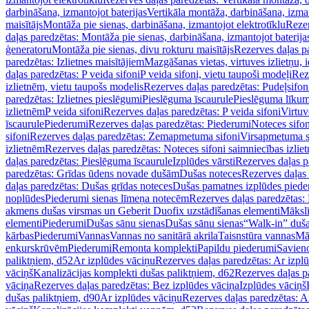
darbināšana, izmantojot baterijas
Vertikāla montāža, darbināšana, izma
maisītājs
Montāža pie sienas, darbināšana, izmantojot elektrotīklu
Rezer
daļas paredzētas: Montāža pie sienas, darbināšana, izmantojot baterija
ģeneratoru
Montāža pie sienas, divu rokturu maisītājs
Rezerves daļas pa
paredzētas: Izlietnes maisītājiem
Mazgāšanas vietas, virtuves izlietņu, i
daļas paredzētas: P veida sifoni
P veida sifoni, vietu taupoši modeļi
Reze
izlietnēm, vietu taupošs modelis
Rezerves daļas paredzētas: Pudeļsifoni
paredzētas: Izlietnes pieslēgumi
Pieslēguma īscaurule
Pieslēguma līkum
izlietnēm
P veida sifoni
Rezerves daļas paredzētas: P veida sifoni
Virtuv
īscaurule
Piederumi
Rezerves daļas paredzētas: Piederumi
Noteces sifo
sifoni
Rezerves daļas paredzētas: Zemapmetuma sifoni
Virsapmetuma s
izlietnēm
Rezerves daļas paredzētas: Noteces sifoni saimniecības izlie
daļas paredzētas: Pieslēguma īscaurule
Izplūdes vārsti
Rezerves daļas pa
paredzētas: Grīdas ūdens novade dušām
Dušas noteces
Rezerves daļas
daļas paredzētas: Dušas grīdas noteces
Dušas pamatnes izplūdes piede
noplūdes
Piederumi sienas līmeņa notecēm
Rezerves daļas paredzētas:
akmens dušas virsmas un Geberit Duofix uzstādīšanas elementi
Mākslī
elementi
Piederumi
Dušas sānu sienas
Dušas sānu sienas
“Walk-in” duša
kārbas
Piederumi
Vannas
Vannas no sanitārā akrila
Taisnstūra vannas
Mā
enkurskrūvēm
Piederumi
Remonta komplekti
Papildu piederumi
Savien
paliktņiem, d52
Ar izplūdes vāciņu
Rezerves daļas paredzētas: Ar izpl
vāciņš
Kanalizācijas komplekti dušas paliktņiem, d62
Rezerves daļas p
vāciņa
Rezerves daļas paredzētas: Bez izplūdes vāciņa
Izplūdes vāciņš
dušas paliktņiem, d90
Ar izplūdes vāciņu
Rezerves daļas paredzētas: A