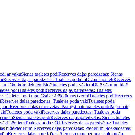
podi ar vāku
Sienas tualetes podi
Rezerves daļas paredzētas: Sienas
em
Rezerves daļas paredzētas: Tualetes podiem
Dizaina paneļi
Rezerves
u un vāku komplektiem
Bidē tualetes podu vākiem
Bidē vāku un bidē
aletes podi
Tualetes podi
Rezerves daļas paredzētas: Tualetes
s: Tualetes podi montāžai ar ārējo ūdens tvertni
Tualetes podi
Rezerves
i
Rezerves daļas paredzētas: Tualetes poda vāki
Tualetes poda
s podi
Rezerves daļas paredzētas: Paaugstināti tualetes podi
Pagarināti
vāki
Tualetes poda vāki
Rezerves daļas paredzētas: Tualetes poda
bērniem
Sienas tualetes podi
Rezerves daļas paredzētas: Sienas tualetes
 vāki bērniem
Tualetes poda vāki
Rezerves daļas paredzētas: Tualetes
das bidē
Piederumi
Rezerves daļas paredzētas: Piederumi
Noskalošanas
tnēm
Rezerves daļas paredzētas: Sigma zemapmetuma skalojamām