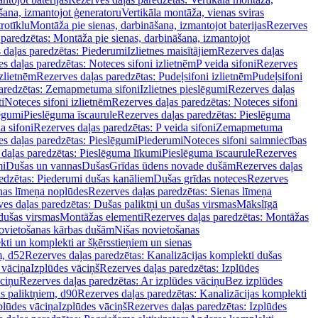
šana, izmantojot ģeneratoru
Vertikāla montāža, vienas sviras
rotīklu
Montāža pie sienas, darbināšana, izmantojot baterijas
Rezerves
paredzētas: Montāža pie sienas, darbināšana, izmantojot
 daļas paredzētas: Piederumi
Izlietnes maisītājiem
Rezerves daļas
s daļas paredzētas: Noteces sifoni izlietnēm
P veida sifoni
Rezerves
izlietnēm
Rezerves daļas paredzētas: Pudeļsifoni izlietnēm
Pudeļsifoni
paredzētas: Zemapmetuma sifoni
Izlietnes pieslēgumi
Rezerves daļas
i
Noteces sifoni izlietnēm
Rezerves daļas paredzētas: Noteces sifoni
lēgumi
Pieslēguma īscaurule
Rezerves daļas paredzētas: Pieslēguma
a sifoni
Rezerves daļas paredzētas: P veida sifoni
Zemapmetuma
s daļas paredzētas: Pieslēgumi
Piederumi
Noteces sifoni saimniecības
daļas paredzētas: Pieslēguma līkumi
Pieslēguma īscaurule
Rezerves
mi
Dušas un vannas
Dušas
Grīdas ūdens novade dušām
Rezerves daļas
edzētas: Piederumi dušas kanāliem
Dušas grīdas noteces
Rezerves
nas līmeņa noplūdes
Rezerves daļas paredzētas: Sienas līmeņa
es daļas paredzētas: Dušas paliktņi un dušas virsmas
Mākslīgā
dušas virsmas
Montāžas elementi
Rezerves daļas paredzētas: Montāžas
ovietošanas kārbas dušām
Nišas novietošanas
ti un komplekti ar šķērsstieņiem un sienas
m, d52
Rezerves daļas paredzētas: Kanalizācijas komplekti dušas
 vāciņa
Izplūdes vāciņš
Rezerves daļas paredzētas: Izplūdes
āciņu
Rezerves daļas paredzētas: Ar izplūdes vāciņu
Bez izplūdes
s paliktņiem, d90
Rezerves daļas paredzētas: Kanalizācijas komplekti
plūdes vāciņa
Izplūdes vāciņš
Rezerves daļas paredzētas: Izplūdes