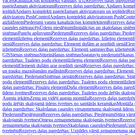
vāciņš
Kanalizācijas komplekti vannām, d52
Rezerves daļas paredzēta
pagriežamam aktivizatoram
Rezerves daļas paredzētas: Apdares komp
ieplūdi
Apdares komplekti pagriežamam aktivizatoram un ieplūdei
Rez
aktivizatoru PushControl
Apdares komplekti aktivizatoram PushContr
aizbāžņiem
Piederumi vannu kanalizācijas komplektiem
Rezerves daļa
caurules pārtraucējs
Ūdens pieslēgumi
Instalācijas un skalošanas sistē
sistēmas
Paneļu apšuvums
Piederumi
Rezerves daļas paredzētas: Piede
elementi
Izlietņu elementi
Rezerves daļas paredzētas: Izlietņu elementi
B
sienā
Rezerves daļas paredzētas: Elementi dušām ar noplūdi sienā
Elem
izlietnēm
Rezerves daļas paredzētas: Elementi saimniecības izlietnēm
K
GIS
Sienas sistēmas
Stiprināšanas sistēmas
Sagatavju piederumi
Skaņas 
paredzētas: Tualetes podu elementi
Izlietņu elementi
Rezerves daļas par
elementi
Elementi dušām arar noplūdi sienā
Rezerves daļas paredzētas:
un trauku mazgājamām mašīnām
Rezerves daļas paredzētas: Element
paredzētas: Piederumi
Sistēmas sienām
Rezerves daļas paredzētas: Sis
podu elementi
Rezerves daļas paredzētas: Tualetes podu elementi
Izlie
daļas paredzētas: Pisuāru elementi
Dušu elementi
Rezerves daļas pared
ūdens tvertnes
Rezerves daļas paredzētas: Tualetes podu ārējās skaloj
Augstu iekārts
Zema un vidēji augsta montāža
Rezerves daļas paredzēt
podu ārējās skalojamā ūdens tvertnes no sanitārās keramikas
Montāža u
daļas paredzētas: Skalošanas caurules virsapmetuma skalojamā ūdens
Piederumi
Pieslēgumi
Rezerves daļas paredzētas: Pieslēgumi
Stūra vārst
skalojamās tvertnes
Omega zemapmetuma skalojamās tvertnes
Rezerve
zemapmetuma skalojamās tvertnes
Skalošanas caurules
Piederumi
Uzpil
tvertnēm
Rezerves daļas paredzētas: Uzpildes vārsti zemapmetuma sk