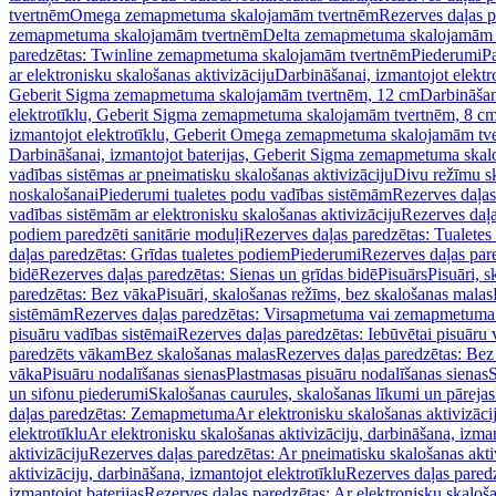
tvertnēm
Omega zemapmetuma skalojamām tvertnēm
Rezerves daļas 
zemapmetuma skalojamām tvertnēm
Delta zemapmetuma skalojamām 
paredzētas: Twinline zemapmetuma skalojamām tvertnēm
Piederumi
Pa
ar elektronisku skalošanas aktivizāciju
Darbināšanai, izmantojot elek
Geberit Sigma zemapmetuma skalojamām tvertnēm, 12 cm
Darbināšan
elektrotīklu, Geberit Sigma zemapmetuma skalojamām tvertnēm, 8 c
izmantojot elektrotīklu, Geberit Omega zemapmetuma skalojamām tv
Darbināšanai, izmantojot baterijas, Geberit Sigma zemapmetuma ska
vadības sistēmas ar pneimatisku skalošanas aktivizāciju
Divu režīmu s
noskalošanai
Piederumi tualetes podu vadības sistēmām
Rezerves daļas
vadības sistēmām ar elektronisku skalošanas aktivizāciju
Rezerves daļa
podiem paredzēti sanitārie moduļi
Rezerves daļas paredzētas: Tualetes
daļas paredzētas: Grīdas tualetes podiem
Piederumi
Rezerves daļas par
bidē
Rezerves daļas paredzētas: Sienas un grīdas bidē
Pisuārs
Pisuāri, 
paredzētas: Bez vāka
Pisuāri, skalošanas režīms, bez skalošanas malas
sistēmām
Rezerves daļas paredzētas: Virsapmetuma vai zemapmetuma 
pisuāru vadības sistēmai
Rezerves daļas paredzētas: Iebūvētai pisuāru 
paredzēts vākam
Bez skalošanas malas
Rezerves daļas paredzētas: Bez
vāka
Pisuāru nodalīšanas sienas
Plastmasas pisuāru nodalīšanas sienas
S
un sifonu piederumi
Skalošanas caurules, skalošanas līkumi un pārejas
daļas paredzētas: Zemapmetuma
Ar elektronisku skalošanas aktivizācij
elektrotīklu
Ar elektronisku skalošanas aktivizāciju, darbināšana, izman
aktivizāciju
Rezerves daļas paredzētas: Ar pneimatisku skalošanas akti
aktivizāciju, darbināšana, izmantojot elektrotīklu
Rezerves daļas paredz
izmantojot baterijas
Rezerves daļas paredzētas: Ar elektronisku skalošan