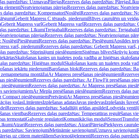
ļas paredzētas: Uzmavas
Pārejas
Rezerves daļas paredzētas: Pārejas
Līku
ta elementi
Neatvienojamas pārejas
Rezerves daļas paredzētas: Neatvien
s daļas paredzētas: Kompensatori
Noslēgi
Rezerves daļas paredzētas: No
slēgumi
Geberit Mapress C tērauds, piederumi
Blīves caurulēm un veidg
m
Geberit Mapress varš
Geberit Mapress varš
Rezerves daļas paredzētas: 
ļas paredzētas: Līkumi
Trejgabali
Rezerves daļas paredzētas: Trejgabali
Neatvienojamas pārejas
Rezerves daļas paredzētas: Neatvienojamas pāre
: Noslēgi
Pieslēgumi
Rezerves daļas paredzētas: Pieslēgumi
Apsildes trej
ress varš, piederumi
Rezerves daļas paredzētas: Geberit Mapress varš,
ļas paredzētas: Stiprinājumi pieslēgumiem
Sistēmas blīves
Skrūvju komp
iekārtas
Skalošanas kastes un tualetes poda vadība ar higiēnas skalošana
aļas paredzētas: Higiēnas moduļi
Skalošanas kastu un tualetes poda vad
lošanas iekārtu piederumi
Barošanas bloki
Rezerves daļas paredzētas: Ba
iļi zemapmetuma montāžai
Ar Mapress presēšanas pieslēgumiem
Rezerves
nas pieslēgumiem
Rezerves daļas paredzētas: Ar FlowFit presēšanas pi
s pieslēgumiem
Rezerves daļas paredzētas: Ar Mapress presēšanas pies
es savienojumiem
Ar Mepla presēšanas pieslēgumiem
Rezerves daļas pa
Ar Compact pieslēgumiem
Pretvārsti
Ar Mapress presēšanas pieslēgumie
ācijas joslas
Līmlentes
Izplešanas adatas
Javas piedevas
Izplešanās šuves
ldei
Rezerves daļas paredzētas: Sadalītāji grīdas apsildei
Lodveida ventiļi
šanas vienības
Rezerves daļas paredzētas: Temperatūras regulēšanas vie
pas termostati
Galvenie regulatori
Komunikācijas moduļi
Sensori
Transfor
Līkumi
Atzari
Rezerves daļas paredzētas: Atzari
Pārejas
Piekļuves caurule
s paredzētas: Savienojumi
Metināmie savienojumi
Uzmavu savienojumi
R
ārejas uz citiem materiāliem
Savienotājelementi
Rezerves daļas paredzēt