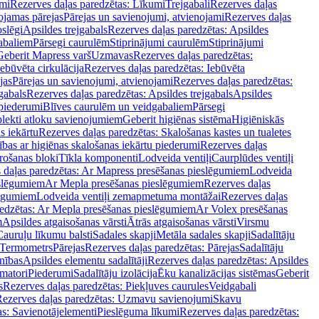
mi
Rezerves daļas paredzētas: Līkumi
Trejgabali
Rezerves daļas
ojamas pārejas
Pārejas un savienojumi, atvienojami
Rezerves daļas
slēgi
Apsildes trejgabals
Rezerves daļas paredzētas: Apsildes
abaliem
Pārsegi caurulēm
Stiprinājumi caurulēm
Stiprinājumi
Geberit Mapress varš
Uzmavas
Rezerves daļas paredzētas:
Iebūvēta cirkulācija
Rezerves daļas paredzētas: Iebūvēta
jas
Pārejas un savienojumi, atvienojami
Rezerves daļas paredzētas:
gabals
Rezerves daļas paredzētas: Apsildes trejgabals
Apsildes
 piederumi
Blīves caurulēm un veidgabaliem
Pārsegi
lekti atloku savienojumiem
Geberit higiēnas sistēma
Higiēniskās
s iekārtu
Rezerves daļas paredzētas: Skalošanas kastes un tualetes
ības ar higiēnas skalošanas iekārtu piederumi
Rezerves daļas
rošanas bloki
Tīkla komponenti
Lodveida ventiļi
Caurplūdes ventiļi
 daļas paredzētas: Ar Mapress presēšanas pieslēgumiem
Lodveida
eslēgumiem
Ar Mepla presēšanas pieslēgumiem
Rezerves daļas
lēgumiem
Lodveida ventiļi zemapmetuma montāžai
Rezerves daļas
redzētas: Ar Mepla presēšanas pieslēgumiem
Ar Volex presēšanas
m
Apsildes atgaisošanas vārsti
Ātrās atgaisošanas vārsti
Virsmu
Cauruļu līkumu balsti
Sadales skapji
Metāla sadales skapji
Sadalītāju
Termometrs
Pārejas
Rezerves daļas paredzētas: Pārejas
Sadalītāju
nības
Apsildes elementu sadalītāji
Rezerves daļas paredzētas: Apsildes
matori
Piederumi
Sadalītāju izolācija
Ēku kanalizācijas sistēmas
Geberit
s
Rezerves daļas paredzētas: Piekļuves caurules
Veidgabali
ezerves daļas paredzētas: Uzmavu savienojumi
Skavu
as: Savienotājelementi
Pieslēguma līkumi
Rezerves daļas paredzētas: