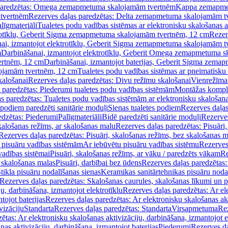
paredzētas: Omega zemapmetuma skalojamām tvertnēm
Kappa zemapme
tvertnēm
Rezerves daļas paredzētas: Delta zemapmetuma skalojamām t
līgmateriāli
Tualetes podu vadības sistēmas ar elektronisku skalošanas a
trotīklu, Geberit Sigma zemapmetuma skalojamām tvertnēm, 12 cm
Rezer
ai, izmantojot elektrotīklu, Geberit Sigma zemapmetuma skalojamām t
m
Darbināšanai, izmantojot elektrotīklu, Geberit Omega zemapmetuma 
ertnēm, 12 cm
Darbināšanai, izmantojot baterijas, Geberit Sigma zem
lojamām tvertnēm, 12 cm
Tualetes podu vadības sistēmas ar pneimatisku 
kalošanai
Rezerves daļas paredzētas: Divu režīmu skalošanai
Vienrežīma
 paredzētas: Piederumi tualetes podu vadības sistēmām
Montāžas kompl
s paredzētas: Tualetes podu vadības sistēmām ar elektronisku skalošana
 podiem paredzēti sanitārie moduļi
Sienas tualetes podiem
Rezerves daļas
edzētas: Piederumi
Palīgmateriāli
Bidē paredzēti sanitārie moduļi
Rezerves
skalošanas režīms, ar skalošanas malu
Rezerves daļas paredzētas: Pisuāri
Rezerves daļas paredzētas: Pisuāri, skalošanas režīms, bez skalošanas m
pisuāru vadības sistēmām
Ar iebūvētu pisuāru vadības sistēmu
Rezerves
vadības sistēmai
Pisuāri, skalošanas režīms, ar vāku / paredzēts vākam
Re
 skalošanas malas
Pisuāri, darbībai bez ūdens
Rezerves daļas paredzētas:
tikla pisuāru nodalīšanas sienas
Keramikas sanitārtehnikas pisuāru noda
Rezerves daļas paredzētas: Skalošanas caurules, skalošanas līkumi un p
u, darbināšana, izmantojot elektrotīklu
Rezerves daļas paredzētas: Ar el
tojot baterijas
Rezerves daļas paredzētas: Ar elektronisku skalošanas akt
vizāciju
Standarta
Rezerves daļas paredzētas: Standarta
Virsapmetuma
Re
ētas: Ar elektronisku skalošanas aktivizāciju, darbināšana, izmantojot e
as aktivizāciju, darbināšana, izmantojot baterijas
Piederumi
Rezerves da