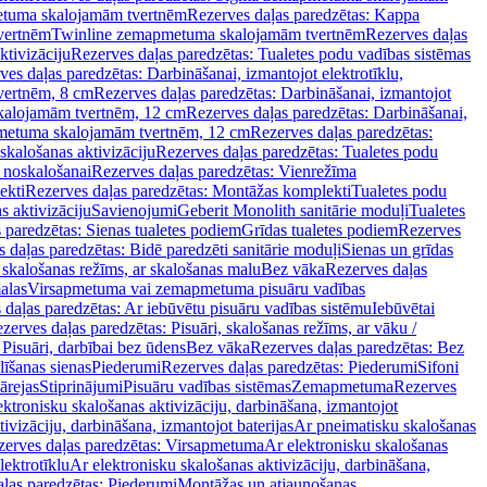
tuma skalojamām tvertnēm
Rezerves daļas paredzētas: Kappa
vertnēm
Twinline zemapmetuma skalojamām tvertnēm
Rezerves daļas
ktivizāciju
Rezerves daļas paredzētas: Tualetes podu vadības sistēmas
ves daļas paredzētas: Darbināšanai, izmantojot elektrotīklu,
vertnēm, 8 cm
Rezerves daļas paredzētas: Darbināšanai, izmantojot
skalojamām tvertnēm, 12 cm
Rezerves daļas paredzētas: Darbināšanai,
apmetuma skalojamām tvertnēm, 12 cm
Rezerves daļas paredzētas:
skalošanas aktivizāciju
Rezerves daļas paredzētas: Tualetes podu
 noskalošanai
Rezerves daļas paredzētas: Vienrežīma
ekti
Rezerves daļas paredzētas: Montāžas komplekti
Tualetes podu
s aktivizāciju
Savienojumi
Geberit Monolith sanitārie moduļi
Tualetes
 paredzētas: Sienas tualetes podiem
Grīdas tualetes podiem
Rezerves
 daļas paredzētas: Bidē paredzēti sanitārie moduļi
Sienas un grīdas
, skalošanas režīms, ar skalošanas malu
Bez vāka
Rezerves daļas
alas
Virsapmetuma vai zemapmetuma pisuāru vadības
 daļas paredzētas: Ar iebūvētu pisuāru vadības sistēmu
Iebūvētai
zerves daļas paredzētas: Pisuāri, skalošanas režīms, ar vāku /
 Pisuāri, darbībai bez ūdens
Bez vāka
Rezerves daļas paredzētas: Bez
līšanas sienas
Piederumi
Rezerves daļas paredzētas: Piederumi
Sifoni
ārejas
Stiprinājumi
Pisuāru vadības sistēmas
Zemapmetuma
Rezerves
ektronisku skalošanas aktivizāciju, darbināšana, izmantojot
ivizāciju, darbināšana, izmantojot baterijas
Ar pneimatisku skalošanas
zerves daļas paredzētas: Virsapmetuma
Ar elektronisku skalošanas
lektrotīklu
Ar elektronisku skalošanas aktivizāciju, darbināšana,
ļas paredzētas: Piederumi
Montāžas un atjaunošanas