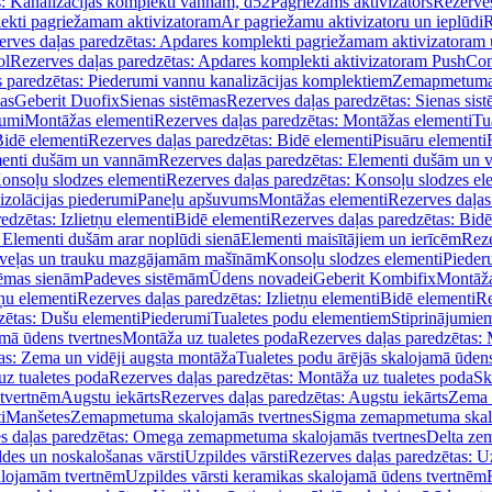
s: Kanalizācijas komplekti vannām, d52
Pagriežams aktivizators
Rezerves
lekti pagriežamam aktivizatoram
Ar pagriežamu aktivizatoru un ieplūdi
R
erves daļas paredzētas: Apdares komplekti pagriežamam aktivizatoram 
ol
Rezerves daļas paredzētas: Apdares komplekti aktivizatoram PushCon
s paredzētas: Piederumi vannu kanalizācijas komplektiem
Zemapmetuma c
mas
Geberit Duofix
Sienas sistēmas
Rezerves daļas paredzētas: Sienas sis
rumi
Montāžas elementi
Rezerves daļas paredzētas: Montāžas elementi
Tu
idē elementi
Rezerves daļas paredzētas: Bidē elementi
Pisuāru elementi
enti dušām un vannām
Rezerves daļas paredzētas: Elementi dušām un
onsoļu slodzes elementi
Rezerves daļas paredzētas: Konsoļu slodzes el
izolācijas piederumi
Paneļu apšuvums
Montāžas elementi
Rezerves daļas
edzētas: Izlietņu elementi
Bidē elementi
Rezerves daļas paredzētas: Bidē
 Elementi dušām arar noplūdi sienā
Elementi maisītājiem un ierīcēm
Reze
i veļas un trauku mazgājamām mašīnām
Konsoļu slodzes elementi
Pieder
tēmas sienām
Padeves sistēmām
Ūdens novadei
Geberit Kombifix
Montāža
tņu elementi
Rezerves daļas paredzētas: Izlietņu elementi
Bidē elementi
Re
zētas: Dušu elementi
Piederumi
Tualetes podu elementiem
Stiprinājumie
amā ūdens tvertnes
Montāža uz tualetes poda
Rezerves daļas paredzētas: 
as: Zema un vidēji augsta montāža
Tualetes podu ārējās skalojamā ūdens
z tualetes poda
Rezerves daļas paredzētas: Montāža uz tualetes poda
Sk
 tvertnēm
Augstu iekārts
Rezerves daļas paredzētas: Augstu iekārts
Zema 
i
Manšetes
Zemapmetuma skalojamās tvertnes
Sigma zemapmetuma skalo
s daļas paredzētas: Omega zemapmetuma skalojamās tvertnes
Delta ze
des un noskalošanas vārsti
Uzpildes vārsti
Rezerves daļas paredzētas: Uz
alojamām tvertnēm
Uzpildes vārsti keramikas skalojamā ūdens tvertnēm