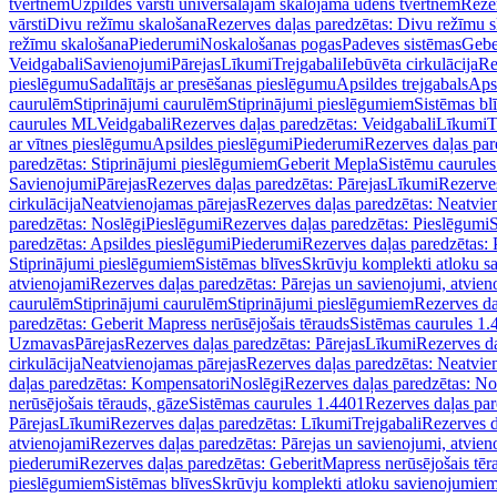
tvertnēm
Uzpildes vārsti universālajām skalojamā ūdens tvertnēm
Rezer
vārsti
Divu režīmu skalošana
Rezerves daļas paredzētas: Divu režīmu 
režīmu skalošana
Piederumi
Noskalošanas pogas
Padeves sistēmas
Gebe
Veidgabali
Savienojumi
Pārejas
Līkumi
Trejgabali
Iebūvēta cirkulācija
Re
pieslēgumu
Sadalītājs ar presēšanas pieslēgumu
Apsildes trejgabals
Apsi
caurulēm
Stiprinājumi caurulēm
Stiprinājumi pieslēgumiem
Sistēmas bl
caurules ML
Veidgabali
Rezerves daļas paredzētas: Veidgabali
Līkumi
T
ar vītnes pieslēgumu
Apsildes pieslēgumi
Piederumi
Rezerves daļas par
paredzētas: Stiprinājumi pieslēgumiem
Geberit Mepla
Sistēmu caurule
Savienojumi
Pārejas
Rezerves daļas paredzētas: Pārejas
Līkumi
Rezerves
cirkulācija
Neatvienojamas pārejas
Rezerves daļas paredzētas: Neatvie
paredzētas: Noslēgi
Pieslēgumi
Rezerves daļas paredzētas: Pieslēgumi
S
paredzētas: Apsildes pieslēgumi
Piederumi
Rezerves daļas paredzētas:
Stiprinājumi pieslēgumiem
Sistēmas blīves
Skrūvju komplekti atloku 
atvienojami
Rezerves daļas paredzētas: Pārejas un savienojumi, atvien
caurulēm
Stiprinājumi caurulēm
Stiprinājumi pieslēgumiem
Rezerves da
paredzētas: Geberit Mapress nerūsējošais tērauds
Sistēmas caurules 1.
Uzmavas
Pārejas
Rezerves daļas paredzētas: Pārejas
Līkumi
Rezerves da
cirkulācija
Neatvienojamas pārejas
Rezerves daļas paredzētas: Neatvie
daļas paredzētas: Kompensatori
Noslēgi
Rezerves daļas paredzētas: No
nerūsējošais tērauds, gāze
Sistēmas caurules 1.4401
Rezerves daļas par
Pārejas
Līkumi
Rezerves daļas paredzētas: Līkumi
Trejgabali
Rezerves d
atvienojami
Rezerves daļas paredzētas: Pārejas un savienojumi, atvien
piederumi
Rezerves daļas paredzētas: GeberitMapress nerūsējošais tēr
pieslēgumiem
Sistēmas blīves
Skrūvju komplekti atloku savienojumie