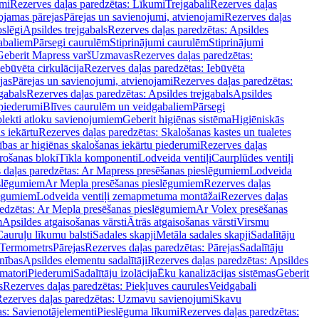
mi
Rezerves daļas paredzētas: Līkumi
Trejgabali
Rezerves daļas
ojamas pārejas
Pārejas un savienojumi, atvienojami
Rezerves daļas
slēgi
Apsildes trejgabals
Rezerves daļas paredzētas: Apsildes
abaliem
Pārsegi caurulēm
Stiprinājumi caurulēm
Stiprinājumi
Geberit Mapress varš
Uzmavas
Rezerves daļas paredzētas:
Iebūvēta cirkulācija
Rezerves daļas paredzētas: Iebūvēta
jas
Pārejas un savienojumi, atvienojami
Rezerves daļas paredzētas:
gabals
Rezerves daļas paredzētas: Apsildes trejgabals
Apsildes
 piederumi
Blīves caurulēm un veidgabaliem
Pārsegi
lekti atloku savienojumiem
Geberit higiēnas sistēma
Higiēniskās
s iekārtu
Rezerves daļas paredzētas: Skalošanas kastes un tualetes
ības ar higiēnas skalošanas iekārtu piederumi
Rezerves daļas
rošanas bloki
Tīkla komponenti
Lodveida ventiļi
Caurplūdes ventiļi
 daļas paredzētas: Ar Mapress presēšanas pieslēgumiem
Lodveida
eslēgumiem
Ar Mepla presēšanas pieslēgumiem
Rezerves daļas
lēgumiem
Lodveida ventiļi zemapmetuma montāžai
Rezerves daļas
redzētas: Ar Mepla presēšanas pieslēgumiem
Ar Volex presēšanas
m
Apsildes atgaisošanas vārsti
Ātrās atgaisošanas vārsti
Virsmu
Cauruļu līkumu balsti
Sadales skapji
Metāla sadales skapji
Sadalītāju
Termometrs
Pārejas
Rezerves daļas paredzētas: Pārejas
Sadalītāju
nības
Apsildes elementu sadalītāji
Rezerves daļas paredzētas: Apsildes
matori
Piederumi
Sadalītāju izolācija
Ēku kanalizācijas sistēmas
Geberit
s
Rezerves daļas paredzētas: Piekļuves caurules
Veidgabali
ezerves daļas paredzētas: Uzmavu savienojumi
Skavu
as: Savienotājelementi
Pieslēguma līkumi
Rezerves daļas paredzētas: