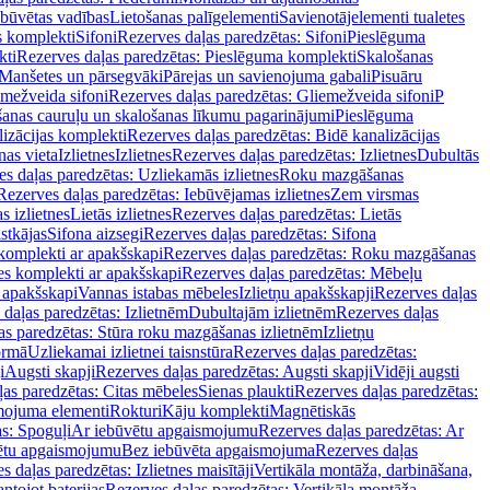
ebūvētas vadības
Lietošanas palīgelementi
Savienotājelementi tualetes
s komplekti
Sifoni
Rezerves daļas paredzētas: Sifoni
Pieslēguma
kti
Rezerves daļas paredzētas: Pieslēguma komplekti
Skalošanas
Manšetes un pārsegvāki
Pārejas un savienojuma gabali
Pisuāru
mežveida sifoni
Rezerves daļas paredzētas: Gliemežveida sifoni
P
šanas cauruļu un skalošanas līkumu pagarinājumi
Pieslēguma
izācijas komplekti
Rezerves daļas paredzētas: Bidē kanalizācijas
as vieta
Izlietnes
Izlietnes
Rezerves daļas paredzētas: Izlietnes
Dubultās
s daļas paredzētas: Uzliekamās izlietnes
Roku mazgāšanas
Rezerves daļas paredzētas: Iebūvējamas izlietnes
Zem virsmas
s izlietnes
Lietās izlietnes
Rezerves daļas paredzētas: Lietās
stkājas
Sifona aizsegi
Rezerves daļas paredzētas: Sifona
komplekti ar apakšskapi
Rezerves daļas paredzētas: Roku mazgāšanas
es komplekti ar apakšskapi
Rezerves daļas paredzētas: Mēbeļu
r apakšskapi
Vannas istabas mēbeles
Izlietņu apakšskapji
Rezerves daļas
daļas paredzētas: Izlietnēm
Dubultajām izlietnēm
Rezerves daļas
as paredzētas: Stūra roku mazgāšanas izlietnēm
Izlietņu
ormā
Uzliekamai izlietnei taisnstūra
Rezerves daļas paredzētas:
i
Augsti skapji
Rezerves daļas paredzētas: Augsti skapji
Vidēji augsti
as paredzētas: Citas mēbeles
Sienas plaukti
Rezerves daļas paredzētas:
ojuma elementi
Rokturi
Kāju komplekti
Magnētiskās
s: Spoguļi
Ar iebūvētu apgaismojumu
Rezerves daļas paredzētas: Ar
vētu apgaismojumu
Bez iebūvēta apgaismojuma
Rezerves daļas
s daļas paredzētas: Izlietnes maisītāji
Vertikāla montāža, darbināšana,
ntojot baterijas
Rezerves daļas paredzētas: Vertikāla montāža,