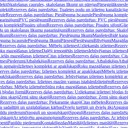
lekti
Skalošanas caurules, skalošanas līkumi un pārejas
Pārsegplāksnes
I
plekti
Rezerves daļas paredzētas: Tualetes podu un izlietņu kanalizācija
rule
Rezerves daļas paredzētas: Pieslēguma īscaurule
Pieslēguma komple
agarinājumi
PVC pieslēgumi
Rezerves daļas paredzētas: PVC pieslēgumi
jas komplekti
Pisuāru sifoni
Rezerves daļas paredzētas: Pisuāru sifoni
Glie
ļu un skalošanas līkumu pagarinājumi
Rezerves daļas paredzētas: Skalo
līkumi
Rezerves daļas paredzētas: Pieslēguma līkumi
Manšetes
Bidē kanal
ēguma īscaurule
Pieslēguma līkumi
Pārsegi
Pieslēgumi
Blīvējumi
Mazgāšan
Rezerves daļas paredzētas: Mēbeļu izlietnes
Uzliekamās izlietnes
Rezerve
oku mazgāšanas izlietne
Daļēji iemontētās izlietnes
Iebūvējamas izlietnes
Lielās mazgāšanas izlietnes
Citas izlietnes
Rezerves daļas paredzētas: Cita
etnes
Piederumi
Atbalstkājas
Rezerves daļas paredzētas: Atbalstkājas
Atbal
ās apmales
Izlietnes komplekti ar apakšskapi
Roku mazgāšanas izlietnes 
erves daļas paredzētas: Izlietnes komplekti ar apakšskapi
Mēbeļu izlietn
pakšskapi
Rezerves daļas paredzētas: Iebūvējamas izlietnes komplekti a
es daļas paredzētas: Izlietnes mazām vannas istabām
Izlietnēm
Rezerves 
edzētas: Mēbeļu izlietnēm
Stūra roku mazgāšanas izlietnēm
Rezerves daļ
ei bļodas formā
Rezerves daļas paredzētas: Uzliekamai izlietnei bļodas f
Sānu skapji
Zemi sānu skapji
Rezerves daļas paredzētas: Zemi sānu skapj
Rezerves daļas paredzētas: Piekaramie skapji
Citas mēbeles
Rezerves daļ
u sadalītāji un uzglabāšanas kārbas
Dvieļu turētāji un dvieļu āķi
Apgaism
ildu piederumi
Spoguļi un spoguļskapji
Spoguļi
Rezerves daļas paredzēta
uļskapji
Ar iebūvētu apgaismojumu
Rezerves daļas paredzētas: Ar iebū
enti
Papildu piederumi
Kontaktligzdas
Maisītāji
Izlietnes maisītāji
Rezerve
arbināšana, izmantojot elektrotīklu
Vertikāla montāža, darbināšana, izma