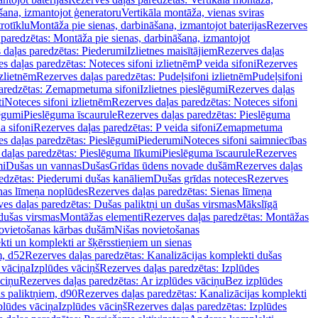
šana, izmantojot ģeneratoru
Vertikāla montāža, vienas sviras
rotīklu
Montāža pie sienas, darbināšana, izmantojot baterijas
Rezerves
paredzētas: Montāža pie sienas, darbināšana, izmantojot
 daļas paredzētas: Piederumi
Izlietnes maisītājiem
Rezerves daļas
s daļas paredzētas: Noteces sifoni izlietnēm
P veida sifoni
Rezerves
izlietnēm
Rezerves daļas paredzētas: Pudeļsifoni izlietnēm
Pudeļsifoni
paredzētas: Zemapmetuma sifoni
Izlietnes pieslēgumi
Rezerves daļas
i
Noteces sifoni izlietnēm
Rezerves daļas paredzētas: Noteces sifoni
lēgumi
Pieslēguma īscaurule
Rezerves daļas paredzētas: Pieslēguma
a sifoni
Rezerves daļas paredzētas: P veida sifoni
Zemapmetuma
s daļas paredzētas: Pieslēgumi
Piederumi
Noteces sifoni saimniecības
daļas paredzētas: Pieslēguma līkumi
Pieslēguma īscaurule
Rezerves
mi
Dušas un vannas
Dušas
Grīdas ūdens novade dušām
Rezerves daļas
edzētas: Piederumi dušas kanāliem
Dušas grīdas noteces
Rezerves
nas līmeņa noplūdes
Rezerves daļas paredzētas: Sienas līmeņa
es daļas paredzētas: Dušas paliktņi un dušas virsmas
Mākslīgā
dušas virsmas
Montāžas elementi
Rezerves daļas paredzētas: Montāžas
ovietošanas kārbas dušām
Nišas novietošanas
ti un komplekti ar šķērsstieņiem un sienas
m, d52
Rezerves daļas paredzētas: Kanalizācijas komplekti dušas
 vāciņa
Izplūdes vāciņš
Rezerves daļas paredzētas: Izplūdes
āciņu
Rezerves daļas paredzētas: Ar izplūdes vāciņu
Bez izplūdes
s paliktņiem, d90
Rezerves daļas paredzētas: Kanalizācijas komplekti
plūdes vāciņa
Izplūdes vāciņš
Rezerves daļas paredzētas: Izplūdes