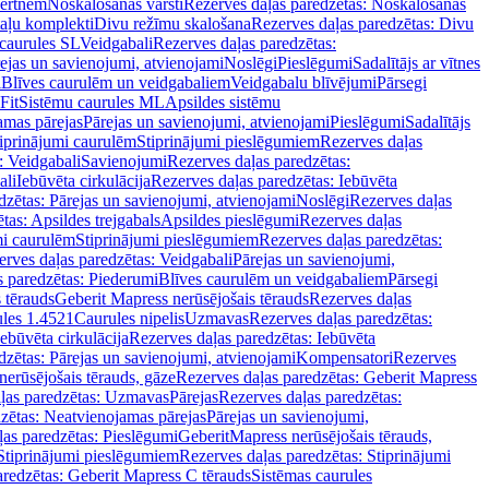
vertnēm
Noskalošanas vārsti
Rezerves daļas paredzētas: Noskalošanas
taļu komplekti
Divu režīmu skalošana
Rezerves daļas paredzētas: Divu
caurules SL
Veidgabali
Rezerves daļas paredzētas:
ejas un savienojumi, atvienojami
Noslēgi
Pieslēgumi
Sadalītājs ar vītnes
i
Blīves caurulēm un veidgabaliem
Veidgabalu blīvējumi
Pārsegi
Fit
Sistēmu caurules ML
Apsildes sistēmu
amas pārejas
Pārejas un savienojumi, atvienojami
Pieslēgumi
Sadalītājs
iprinājumi caurulēm
Stiprinājumi pieslēgumiem
Rezerves daļas
: Veidgabali
Savienojumi
Rezerves daļas paredzētas:
ali
Iebūvēta cirkulācija
Rezerves daļas paredzētas: Iebūvēta
dzētas: Pārejas un savienojumi, atvienojami
Noslēgi
Rezerves daļas
tas: Apsildes trejgabals
Apsildes pieslēgumi
Rezerves daļas
mi caurulēm
Stiprinājumi pieslēgumiem
Rezerves daļas paredzētas:
rves daļas paredzētas: Veidgabali
Pārejas un savienojumi,
s paredzētas: Piederumi
Blīves caurulēm un veidgabaliem
Pārsegi
 tērauds
Geberit Mapress nerūsējošais tērauds
Rezerves daļas
ules 1.4521
Caurules nipelis
Uzmavas
Rezerves daļas paredzētas:
Iebūvēta cirkulācija
Rezerves daļas paredzētas: Iebūvēta
dzētas: Pārejas un savienojumi, atvienojami
Kompensatori
Rezerves
nerūsējošais tērauds, gāze
Rezerves daļas paredzētas: Geberit Mapress
ļas paredzētas: Uzmavas
Pārejas
Rezerves daļas paredzētas:
zētas: Neatvienojamas pārejas
Pārejas un savienojumi,
ļas paredzētas: Pieslēgumi
GeberitMapress nerūsējošais tērauds,
Stiprinājumi pieslēgumiem
Rezerves daļas paredzētas: Stiprinājumi
aredzētas: Geberit Mapress C tērauds
Sistēmas caurules