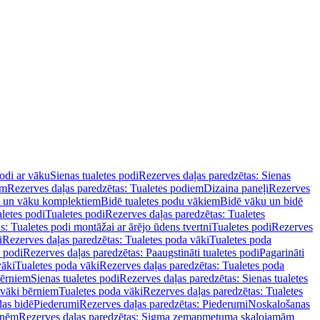
podi ar vāku
Sienas tualetes podi
Rezerves daļas paredzētas: Sienas
em
Rezerves daļas paredzētas: Tualetes podiem
Dizaina paneļi
Rezerves
u un vāku komplektiem
Bidē tualetes podu vākiem
Bidē vāku un bidē
aletes podi
Tualetes podi
Rezerves daļas paredzētas: Tualetes
s: Tualetes podi montāžai ar ārējo ūdens tvertni
Tualetes podi
Rezerves
i
Rezerves daļas paredzētas: Tualetes poda vāki
Tualetes poda
s podi
Rezerves daļas paredzētas: Paaugstināti tualetes podi
Pagarināti
vāki
Tualetes poda vāki
Rezerves daļas paredzētas: Tualetes poda
bērniem
Sienas tualetes podi
Rezerves daļas paredzētas: Sienas tualetes
 vāki bērniem
Tualetes poda vāki
Rezerves daļas paredzētas: Tualetes
das bidē
Piederumi
Rezerves daļas paredzētas: Piederumi
Noskalošanas
tnēm
Rezerves daļas paredzētas: Sigma zemapmetuma skalojamām