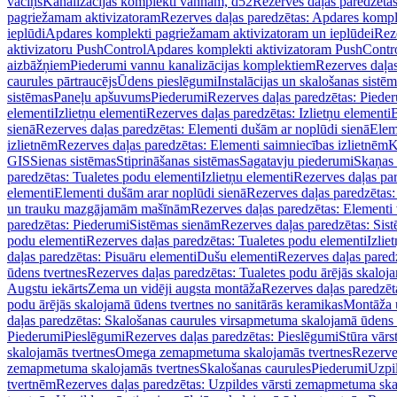
vāciņš
Kanalizācijas komplekti vannām, d52
Rezerves daļas paredzēta
pagriežamam aktivizatoram
Rezerves daļas paredzētas: Apdares komp
ieplūdi
Apdares komplekti pagriežamam aktivizatoram un ieplūdei
Rez
aktivizatoru PushControl
Apdares komplekti aktivizatoram PushContr
aizbāžņiem
Piederumi vannu kanalizācijas komplektiem
Rezerves daļa
caurules pārtraucējs
Ūdens pieslēgumi
Instalācijas un skalošanas sistē
sistēmas
Paneļu apšuvums
Piederumi
Rezerves daļas paredzētas: Piede
elementi
Izlietņu elementi
Rezerves daļas paredzētas: Izlietņu elementi
B
sienā
Rezerves daļas paredzētas: Elementi dušām ar noplūdi sienā
Elem
izlietnēm
Rezerves daļas paredzētas: Elementi saimniecības izlietnēm
K
GIS
Sienas sistēmas
Stiprināšanas sistēmas
Sagatavju piederumi
Skaņas 
paredzētas: Tualetes podu elementi
Izlietņu elementi
Rezerves daļas par
elementi
Elementi dušām arar noplūdi sienā
Rezerves daļas paredzētas:
un trauku mazgājamām mašīnām
Rezerves daļas paredzētas: Element
paredzētas: Piederumi
Sistēmas sienām
Rezerves daļas paredzētas: Sis
podu elementi
Rezerves daļas paredzētas: Tualetes podu elementi
Izlie
daļas paredzētas: Pisuāru elementi
Dušu elementi
Rezerves daļas pared
ūdens tvertnes
Rezerves daļas paredzētas: Tualetes podu ārējās skaloj
Augstu iekārts
Zema un vidēji augsta montāža
Rezerves daļas paredzēt
podu ārējās skalojamā ūdens tvertnes no sanitārās keramikas
Montāža u
daļas paredzētas: Skalošanas caurules virsapmetuma skalojamā ūdens
Piederumi
Pieslēgumi
Rezerves daļas paredzētas: Pieslēgumi
Stūra vārst
skalojamās tvertnes
Omega zemapmetuma skalojamās tvertnes
Rezerve
zemapmetuma skalojamās tvertnes
Skalošanas caurules
Piederumi
Uzpil
tvertnēm
Rezerves daļas paredzētas: Uzpildes vārsti zemapmetuma sk