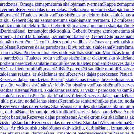
paredzētas: Omega zemapmetuma skalojamām tvertnēm
Kappa zemapme
tvertnēm
Rezerves daļas paredzētas: Delta zemapmetuma skalojamām t
līgmateriāli
Tualetes podu vadības sistēmas ar elektronisku skalošanas a
trotīklu, Geberit Sigma zemapmetuma skalojamām tvertnēm, 12 cm
Rezer
ai, izmantojot elektrotīklu, Geberit Sigma zemapmetuma skalojamām t
m
Darbināšanai, izmantojot elektrotīklu, Geberit Omega zemapmetuma 
ertnēm, 12 cm
Darbināšanai, izmantojot baterijas, Geberit Sigma zem
lojamām tvertnēm, 12 cm
Tualetes podu vadības sistēmas ar pneimatisku 
kalošanai
Rezerves daļas paredzētas: Divu režīmu skalošanai
Vienrežīma
 paredzētas: Piederumi tualetes podu vadības sistēmām
Montāžas kompl
s paredzētas: Tualetes podu vadības sistēmām ar elektronisku skalošana
 podiem paredzēti sanitārie moduļi
Sienas tualetes podiem
Rezerves daļas
edzētas: Piederumi
Palīgmateriāli
Bidē paredzēti sanitārie moduļi
Rezerves
skalošanas režīms, ar skalošanas malu
Rezerves daļas paredzētas: Pisuāri
Rezerves daļas paredzētas: Pisuāri, skalošanas režīms, bez skalošanas m
pisuāru vadības sistēmām
Ar iebūvētu pisuāru vadības sistēmu
Rezerves
vadības sistēmai
Pisuāri, skalošanas režīms, ar vāku / paredzēts vākam
Re
 skalošanas malas
Pisuāri, darbībai bez ūdens
Rezerves daļas paredzētas:
tikla pisuāru nodalīšanas sienas
Keramikas sanitārtehnikas pisuāru noda
Rezerves daļas paredzētas: Skalošanas caurules, skalošanas līkumi un p
u, darbināšana, izmantojot elektrotīklu
Rezerves daļas paredzētas: Ar el
tojot baterijas
Rezerves daļas paredzētas: Ar elektronisku skalošanas akt
vizāciju
Standarta
Rezerves daļas paredzētas: Standarta
Virsapmetuma
Re
ētas: Ar elektronisku skalošanas aktivizāciju, darbināšana, izmantojot e
as aktivizāciju, darbināšana, izmantojot baterijas
Piederumi
Rezerves da