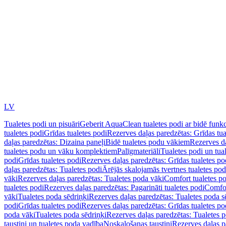
LV
Tualetes podi un pisuāri
Geberit AquaClean tualetes podi ar bidē funkc
tualetes podi
Grīdas tualetes podi
Rezerves daļas paredzētas: Grīdas tua
daļas paredzētas: Dizaina paneļi
Bidē tualetes podu vākiem
Rezerves da
tualetes podu un vāku komplektiem
Palīgmateriāli
Tualetes podi un tua
podi
Grīdas tualetes podi
Rezerves daļas paredzētas: Grīdas tualetes po
daļas paredzētas: Tualetes podi
Ārējās skalojamās tvertnes tualetes po
vāki
Rezerves daļas paredzētas: Tualetes poda vāki
Comfort tualetes p
tualetes podi
Rezerves daļas paredzētas: Pagarināti tualetes podi
Comfor
vāki
Tualetes poda sēdriņķi
Rezerves daļas paredzētas: Tualetes poda s
podi
Grīdas tualetes podi
Rezerves daļas paredzētas: Grīdas tualetes po
poda vāki
Tualetes poda sēdriņķi
Rezerves daļas paredzētas: Tualetes p
taustiņi un tualetes poda vadība
Noskalošanas taustiņi
Rezerves daļas p