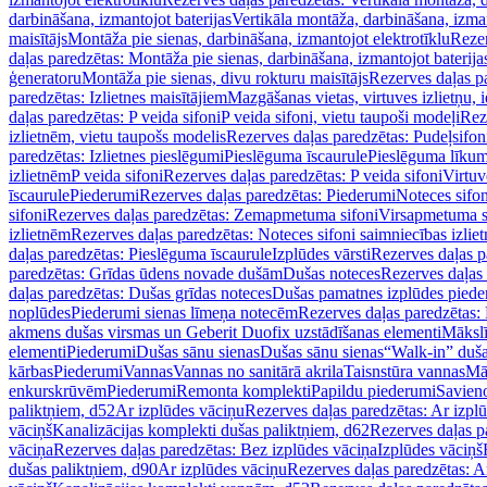
darbināšana, izmantojot baterijas
Vertikāla montāža, darbināšana, izma
maisītājs
Montāža pie sienas, darbināšana, izmantojot elektrotīklu
Rezer
daļas paredzētas: Montāža pie sienas, darbināšana, izmantojot baterija
ģeneratoru
Montāža pie sienas, divu rokturu maisītājs
Rezerves daļas pa
paredzētas: Izlietnes maisītājiem
Mazgāšanas vietas, virtuves izlietņu, i
daļas paredzētas: P veida sifoni
P veida sifoni, vietu taupoši modeļi
Reze
izlietnēm, vietu taupošs modelis
Rezerves daļas paredzētas: Pudeļsifoni
paredzētas: Izlietnes pieslēgumi
Pieslēguma īscaurule
Pieslēguma līkum
izlietnēm
P veida sifoni
Rezerves daļas paredzētas: P veida sifoni
Virtuv
īscaurule
Piederumi
Rezerves daļas paredzētas: Piederumi
Noteces sifo
sifoni
Rezerves daļas paredzētas: Zemapmetuma sifoni
Virsapmetuma s
izlietnēm
Rezerves daļas paredzētas: Noteces sifoni saimniecības izlie
daļas paredzētas: Pieslēguma īscaurule
Izplūdes vārsti
Rezerves daļas pa
paredzētas: Grīdas ūdens novade dušām
Dušas noteces
Rezerves daļas
daļas paredzētas: Dušas grīdas noteces
Dušas pamatnes izplūdes piede
noplūdes
Piederumi sienas līmeņa notecēm
Rezerves daļas paredzētas:
akmens dušas virsmas un Geberit Duofix uzstādīšanas elementi
Mākslī
elementi
Piederumi
Dušas sānu sienas
Dušas sānu sienas
“Walk-in” duša
kārbas
Piederumi
Vannas
Vannas no sanitārā akrila
Taisnstūra vannas
Mā
enkurskrūvēm
Piederumi
Remonta komplekti
Papildu piederumi
Savien
paliktņiem, d52
Ar izplūdes vāciņu
Rezerves daļas paredzētas: Ar izpl
vāciņš
Kanalizācijas komplekti dušas paliktņiem, d62
Rezerves daļas p
vāciņa
Rezerves daļas paredzētas: Bez izplūdes vāciņa
Izplūdes vāciņš
dušas paliktņiem, d90
Ar izplūdes vāciņu
Rezerves daļas paredzētas: A