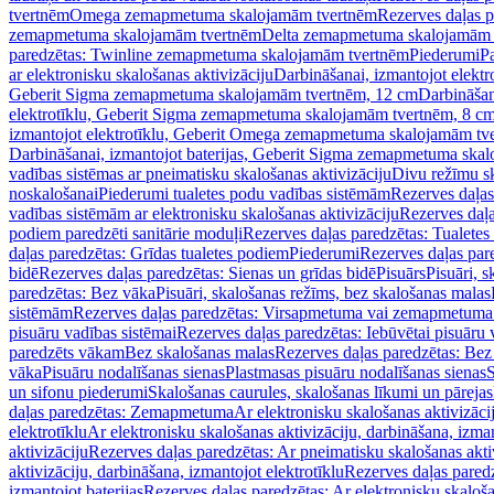
tvertnēm
Omega zemapmetuma skalojamām tvertnēm
Rezerves daļas 
zemapmetuma skalojamām tvertnēm
Delta zemapmetuma skalojamām 
paredzētas: Twinline zemapmetuma skalojamām tvertnēm
Piederumi
Pa
ar elektronisku skalošanas aktivizāciju
Darbināšanai, izmantojot elek
Geberit Sigma zemapmetuma skalojamām tvertnēm, 12 cm
Darbināšan
elektrotīklu, Geberit Sigma zemapmetuma skalojamām tvertnēm, 8 c
izmantojot elektrotīklu, Geberit Omega zemapmetuma skalojamām tv
Darbināšanai, izmantojot baterijas, Geberit Sigma zemapmetuma ska
vadības sistēmas ar pneimatisku skalošanas aktivizāciju
Divu režīmu s
noskalošanai
Piederumi tualetes podu vadības sistēmām
Rezerves daļas
vadības sistēmām ar elektronisku skalošanas aktivizāciju
Rezerves daļa
podiem paredzēti sanitārie moduļi
Rezerves daļas paredzētas: Tualetes
daļas paredzētas: Grīdas tualetes podiem
Piederumi
Rezerves daļas par
bidē
Rezerves daļas paredzētas: Sienas un grīdas bidē
Pisuārs
Pisuāri, 
paredzētas: Bez vāka
Pisuāri, skalošanas režīms, bez skalošanas malas
sistēmām
Rezerves daļas paredzētas: Virsapmetuma vai zemapmetuma 
pisuāru vadības sistēmai
Rezerves daļas paredzētas: Iebūvētai pisuāru 
paredzēts vākam
Bez skalošanas malas
Rezerves daļas paredzētas: Bez
vāka
Pisuāru nodalīšanas sienas
Plastmasas pisuāru nodalīšanas sienas
S
un sifonu piederumi
Skalošanas caurules, skalošanas līkumi un pārejas
daļas paredzētas: Zemapmetuma
Ar elektronisku skalošanas aktivizācij
elektrotīklu
Ar elektronisku skalošanas aktivizāciju, darbināšana, izman
aktivizāciju
Rezerves daļas paredzētas: Ar pneimatisku skalošanas akti
aktivizāciju, darbināšana, izmantojot elektrotīklu
Rezerves daļas paredz
izmantojot baterijas
Rezerves daļas paredzētas: Ar elektronisku skalošan