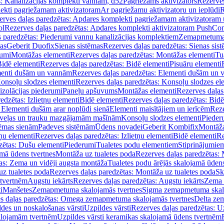
s: Kanalizācijas komplekti vannām, d52
Pagriežams aktivizators
Rezerves
lekti pagriežamam aktivizatoram
Ar pagriežamu aktivizatoru un ieplūdi
R
erves daļas paredzētas: Apdares komplekti pagriežamam aktivizatoram 
ol
Rezerves daļas paredzētas: Apdares komplekti aktivizatoram PushCon
s paredzētas: Piederumi vannu kanalizācijas komplektiem
Zemapmetuma c
mas
Geberit Duofix
Sienas sistēmas
Rezerves daļas paredzētas: Sienas sis
rumi
Montāžas elementi
Rezerves daļas paredzētas: Montāžas elementi
Tu
idē elementi
Rezerves daļas paredzētas: Bidē elementi
Pisuāru elementi
enti dušām un vannām
Rezerves daļas paredzētas: Elementi dušām un
onsoļu slodzes elementi
Rezerves daļas paredzētas: Konsoļu slodzes el
izolācijas piederumi
Paneļu apšuvums
Montāžas elementi
Rezerves daļas
edzētas: Izlietņu elementi
Bidē elementi
Rezerves daļas paredzētas: Bidē
 Elementi dušām arar noplūdi sienā
Elementi maisītājiem un ierīcēm
Reze
i veļas un trauku mazgājamām mašīnām
Konsoļu slodzes elementi
Pieder
tēmas sienām
Padeves sistēmām
Ūdens novadei
Geberit Kombifix
Montāža
tņu elementi
Rezerves daļas paredzētas: Izlietņu elementi
Bidē elementi
Re
zētas: Dušu elementi
Piederumi
Tualetes podu elementiem
Stiprinājumie
amā ūdens tvertnes
Montāža uz tualetes poda
Rezerves daļas paredzētas: 
as: Zema un vidēji augsta montāža
Tualetes podu ārējās skalojamā ūdens
z tualetes poda
Rezerves daļas paredzētas: Montāža uz tualetes poda
Sk
 tvertnēm
Augstu iekārts
Rezerves daļas paredzētas: Augstu iekārts
Zema 
i
Manšetes
Zemapmetuma skalojamās tvertnes
Sigma zemapmetuma skalo
s daļas paredzētas: Omega zemapmetuma skalojamās tvertnes
Delta ze
des un noskalošanas vārsti
Uzpildes vārsti
Rezerves daļas paredzētas: Uz
alojamām tvertnēm
Uzpildes vārsti keramikas skalojamā ūdens tvertnēm