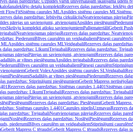
ves daļas paredzētas: Uzpildes vārsti universālajām skalojamā ūdens t
skalošana
Iekšējo detaļu komplekti
Rezerves daļas paredzētas: Iekšējo de
rit FlowFit
Sistēmu caurules ML
Apsildes sistēmu caurules ML
Sistēmu 
zerves daļas paredzētas: Iebūvēta cirkulācija
Neatvienojamas pārejas
Pār
ldes pārejas un savienojumi, atvienojami
Apsildes pieslēgumi
Piederum
īves
Skrūvju komplekti atloku savienojumiem
Palīgmateriāli
Geberit Push
rejgabali
Neatvienojamas pārejas
Rezerves daļas paredzētas: Neatvienoj
edzētas: Piederumi
Blīves caurulēm un veidgabaliem
Pārsegi caurulēm
St
s ML
Apsildes sistēmu caurules ML
Veidgabali
Rezerves daļas paredzētas
 daļas paredzētas: Līkumi
Trejgabali
Rezerves daļas paredzētas: Trejgab
nojamas pārejas
Pārejas un savienojumi, atvienojami
Rezerves daļas pare
adalītājs ar vītnes pieslēgumu
Apsildes trejgabals
Rezerves daļas paredzē
 Piederumi
Blīves caurulēm un veidgabaliem
Pārsegi caurulēm
Stiprināju
savienojumiem
Geberit Volex
Apsildes sistēmu caurules SL
Veidgabali
Reze
ojami
Pieslēgumi
Sadalītājs ar vītnes pieslēgumu
Piederumi
Rezerves daļa
ļas paredzētas: Stiprinājumi pieslēgumiem
Geberit Mapress nerūsējošais
4401
Rezerves daļas paredzētas: Sistēmas caurules 1.4401
Sistēmas caur
ļas paredzētas: Līkumi
Trejgabali
Rezerves daļas paredzētas: Trejgabali
nojamas pārejas
Pārejas un savienojumi, atvienojami
Rezerves daļas pare
slēgi
Pieslēgumi
Rezerves daļas paredzētas: Pieslēgumi
Geberit Mapress 
edzētas: Sistēmas caurules 1.4401
Caurules nipelis
Uzmavas
Rezerves da
aļas paredzētas: Trejgabali
Neatvienojamas pārejas
Rezerves daļas pared
ojami
Noslēgi
Rezerves daļas paredzētas: Noslēgi
Pieslēgumi
Rezerves da
auds, piederumi
Blīves caurulēm un veidgabaliem
Stiprinājumi caurulēm
m
Geberit Mapress C tērauds
Geberit Mapress C tērauds
Rezerves daļas p