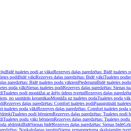
iju
Bidē tualetes podi ar vāku
Rezerves daļas paredzētas: Bidē tualetes 
letes podi
Bidē vāki
Rezerves daļas paredzētas: Bidē vāki
Tualetes podi
ļas paredzētas: Bidē tualetes podu vākiem
Piederumi
Bidē tualetes pod
letes poda vāki
Sienas tualetes podi
Rezerves daļas paredzētas: Sienas tu
di
Tualetes podi montāžai ar ārējo ūdens tvertni
Rezerves daļas paredzēta
diem, no sanitārās keramikas
Montāža uz tualetes poda
Tualetes poda vāk
odi
Rezerves daļas paredzētas: Comfort tualetes podi
Paaugstināti tualete
t tualetes poda vāki
Rezerves daļas paredzētas: Comfort tualetes poda 
ēdriņķi
Tualetes podi bērniem
Rezerves daļas paredzētas: Tualetes podi 
di
Tualetes podu vāki bērniem
Rezerves daļas paredzētas: Tualetes podu
oda sēdriņķi
Bidē
Sienas bidē
Rezerves daļas paredzētas: Sienas bidē
Grī
aredzētas: Noskalošanas taustiņi
Sigma zemapmetuma skalojamām tver