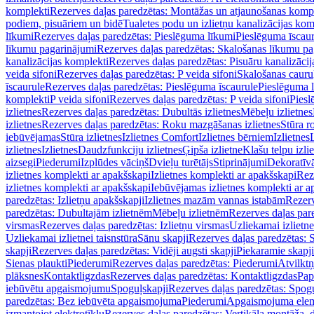
komplekti
Rezerves daļas paredzētas: Montāžas un atjaunošanas komp
podiem, pisuāriem un bidē
Tualetes podu un izlietņu kanalizācijas kom
līkumi
Rezerves daļas paredzētas: Pieslēguma līkumi
Pieslēguma īscau
līkumu pagarinājumi
Rezerves daļas paredzētas: Skalošanas līkumu p
kanalizācijas komplekti
Rezerves daļas paredzētas: Pisuāru kanalizāci
veida sifoni
Rezerves daļas paredzētas: P veida sifoni
Skalošanas cauru
īscaurule
Rezerves daļas paredzētas: Pieslēguma īscaurule
Pieslēguma 
komplekti
P veida sifoni
Rezerves daļas paredzētas: P veida sifoni
Piesl
izlietnes
Rezerves daļas paredzētas: Dubultās izlietnes
Mēbeļu izlietnes
izlietnes
Rezerves daļas paredzētas: Roku mazgāšanas izlietnes
Stūra r
iebūvējamas
Stūra izlietnes
Izlietnes Comfort
Izlietnes bērniem
Izlietnes
izlietnes
Izlietnes
Daudzfunkciju izlietnes
Ģipša izlietne
Klašu telpu izli
aizsegi
Piederumi
Izplūdes vāciņš
Dvieļu turētājs
Stiprinājumi
Dekoratīv
izlietnes komplekti ar apakšskapi
Izlietnes komplekti ar apakšskapi
Rez
izlietnes komplekti ar apakšskapi
Iebūvējamas izlietnes komplekti ar a
paredzētas: Izlietņu apakšskapji
Izlietnes mazām vannas istabām
Rezerv
paredzētas: Dubultajām izlietnēm
Mēbeļu izlietnēm
Rezerves daļas par
virsmas
Rezerves daļas paredzētas: Izlietņu virsmas
Uzliekamai izlietn
Uzliekamai izlietnei taisnstūra
Sānu skapji
Rezerves daļas paredzētas: 
skapji
Rezerves daļas paredzētas: Vidēji augsti skapji
Piekaramie skapji
Sienas plaukti
Piederumi
Rezerves daļas paredzētas: Piederumi
Atvilktņ
plāksnes
Kontaktligzdas
Rezerves daļas paredzētas: Kontaktligzdas
Pap
iebūvētu apgaismojumu
Spoguļskapji
Rezerves daļas paredzētas: Spog
paredzētas: Bez iebūvēta apgaismojuma
Piederumi
Apgaismojuma elem
izmantojot elektrotīklu
Rezerves daļas paredzētas: Vertikāla montāža, d