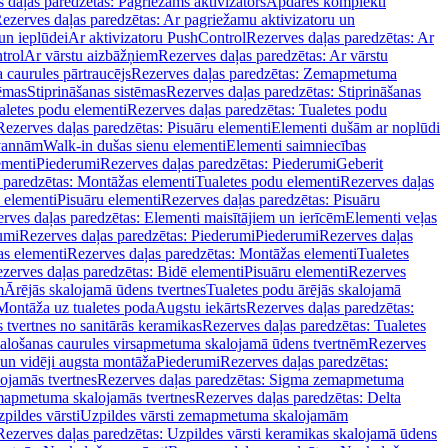
 daļas paredzētas: Pagriežams aktivizators
Apdares komplekti
ezerves daļas paredzētas: Ar pagriežamu aktivizatoru un
un ieplūdei
Ar aktivizatoru PushControl
Rezerves daļas paredzētas: Ar
trol
Ar vārstu aizbāžņiem
Rezerves daļas paredzētas: Ar vārstu
aurules pārtraucējs
Rezerves daļas paredzētas: Zemapmetuma
tēmas
Stiprināšanas sistēmas
Rezerves daļas paredzētas: Stiprināšanas
aletes podu elementi
Rezerves daļas paredzētas: Tualetes podu
Rezerves daļas paredzētas: Pisuāru elementi
Elementi dušām ar noplūdi
 vannām
Walk-in dušas sienu elementi
Elementi saimniecības
ementi
Piederumi
Rezerves daļas paredzētas: Piederumi
Geberit
 paredzētas: Montāžas elementi
Tualetes podu elementi
Rezerves daļas
 elementi
Pisuāru elementi
Rezerves daļas paredzētas: Pisuāru
rves daļas paredzētas: Elementi maisītājiem un ierīcēm
Elementi veļas
umi
Rezerves daļas paredzētas: Piederumi
Piederumi
Rezerves daļas
s elementi
Rezerves daļas paredzētas: Montāžas elementi
Tualetes
zerves daļas paredzētas: Bidē elementi
Pisuāru elementi
Rezerves
m
Ārējās skalojamā ūdens tvertnes
Tualetes podu ārējās skalojamā
Montāža uz tualetes poda
Augstu iekārts
Rezerves daļas paredzētas:
 tvertnes no sanitārās keramikas
Rezerves daļas paredzētas: Tualetes
alošanas caurules virsapmetuma skalojamā ūdens tvertnēm
Rezerves
un vidēji augsta montāža
Piederumi
Rezerves daļas paredzētas:
jamās tvertnes
Rezerves daļas paredzētas: Sigma zemapmetuma
mapmetuma skalojamās tvertnes
Rezerves daļas paredzētas: Delta
pildes vārsti
Uzpildes vārsti zemapmetuma skalojamām
Rezerves daļas paredzētas: Uzpildes vārsti keramikas skalojamā ūdens