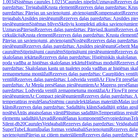
1.0034
Sistēmas caurules 1.0215
Caurules nipelis
Uzmavas
Rezerves da
paredzētas: Trejgabali
Krusta elementi
Rezerves daļas paredzētas: Krus
paredzētas: Pārejas un savienojumi, atvienojami
Kompensatori
Rezerve
trejgabals
Apsildes pieslēgumi
Rezerves daļas paredzētas: Apsildes pie
pieslēgumiem
Sistēmas blīves
Skrūvju komplekti atloku savienojumie
Uzmavas
Pārejas
Rezerves daļas paredzētas: Pārejas
Līkumi
Rezerves da
cirkulācija
Krusta elementi
Rezerves daļas paredzētas: Krusta elementi
Pārejas un savienojumi, atvienojami
Noslēgi
Rezerves daļas paredzētas
pieslēgumi
Rezerves daļas paredzētas: Apsildes pieslēgumi
Geberit Map
caurulēm
Stiprinājumi caurulēm
Stiprinājumi pieslēgumiem
Rezerves da
skalošanas iekārtas
Rezerves daļas paredzētas: Higiēniskās skalošanas 
poda vadība ar higiēnas skalošanas iekārtu
Higiēnas moduļi
Rezerves d
paredzētas: Skalošanas kastu un tualetes poda vadības ar higiēnas ska
zemapmetuma montāžai
Rezerves daļas paredzētas: Caurplūdes vent
ventiļi
Rezerves daļas paredzētas: Lodveida ventiļi
Ar FlowFit presēša
paredzētas: Ar Mepla presēšanas pieslēgumiem
Ar Mapress presēšana
paredzētas: Lodveida ventiļi zemapmetuma montāžai
Ar FlowFit pres
pieslēgumiem
Ar Compact pieslēgumiem
Rezerves daļas paredzētas: 
temperatūras regulēšana
Sistēmu caurule
Ieklāšanas materiāls
Malas izol
klāsts
Rezerves daļas paredzētas: Sadalītāju klāsts
Sadalītāji grīdas apsi
noslēgi
Ātrās atgaisošanas vārsti
Plūsmas sadalītājs
Temperatūras regulē
elementu sadalītāji
Apvadi
Regulēšanas komponenti
Servopiedziņas
Tel
Silent-db20
Caurules
Veidgabali
Rezerves daļas paredzētas: Veidgabali
SuperTube
Līkumi
Īpašas formas veidgabali
Savienojumi
Rezerves daļa
savienojumi
Pārejas uz citiem materiāliem
Rezerves daļas paredzētas: P