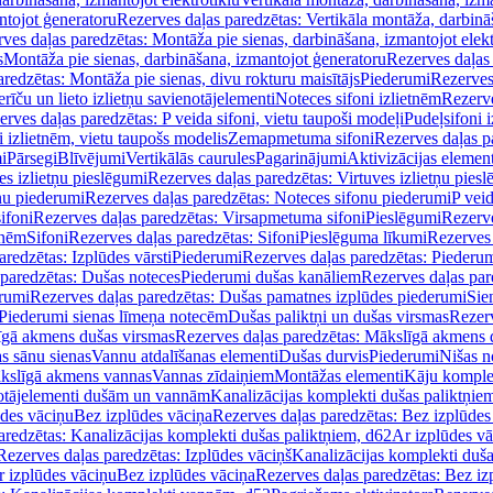
ntojot ģeneratoru
Rezerves daļas paredzētas: Vertikāla montāža, darbinā
ves daļas paredzētas: Montāža pie sienas, darbināšana, izmantojot elekt
s
Montāža pie sienas, darbināšana, izmantojot ģeneratoru
Rezerves daļas 
redzētas: Montāža pie sienas, divu rokturu maisītājs
Piederumi
Rezerves
erīču un lieto izlietņu savienotājelementi
Noteces sifoni izlietnēm
Rezerve
rves daļas paredzētas: P veida sifoni, vietu taupoši modeļi
Pudeļsifoni 
 izlietnēm, vietu taupošs modelis
Zemapmetuma sifoni
Rezerves daļas 
i
Pārsegi
Blīvējumi
Vertikālās caurules
Pagarinājumi
Aktivizācijas element
es izlietņu pieslēgumi
Rezerves daļas paredzētas: Virtuves izlietņu pies
nu piederumi
Rezerves daļas paredzētas: Noteces sifonu piederumi
P veid
ifoni
Rezerves daļas paredzētas: Virsapmetuma sifoni
Pieslēgumi
Rezerve
tnēm
Sifoni
Rezerves daļas paredzētas: Sifoni
Pieslēguma līkumi
Rezerves 
redzētas: Izplūdes vārsti
Piederumi
Rezerves daļas paredzētas: Piederu
 paredzētas: Dušas noteces
Piederumi dušas kanāliem
Rezerves daļas par
rumi
Rezerves daļas paredzētas: Dušas pamatnes izplūdes piederumi
Sie
 Piederumi sienas līmeņa notecēm
Dušas paliktņi un dušas virsmas
Rezerv
gā akmens dušas virsmas
Rezerves daļas paredzētas: Mākslīgā akmens 
s sānu sienas
Vannu atdalīšanas elementi
Dušas durvis
Piederumi
Nišas n
kslīgā akmens vannas
Vannas zīdaiņiem
Montāžas elementi
Kāju komplek
otājelementi dušām un vannām
Kanalizācijas komplekti dušas paliktņie
ūdes vāciņu
Bez izplūdes vāciņa
Rezerves daļas paredzētas: Bez izplūdes
aredzētas: Kanalizācijas komplekti dušas paliktņiem, d62
Ar izplūdes v
Rezerves daļas paredzētas: Izplūdes vāciņš
Kanalizācijas komplekti duša
r izplūdes vāciņu
Bez izplūdes vāciņa
Rezerves daļas paredzētas: Bez iz