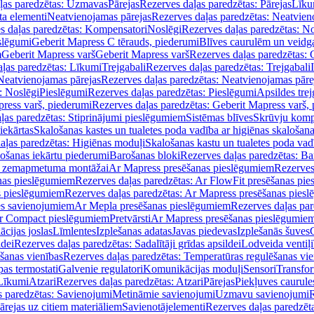
ļas paredzētas: Uzmavas
Pārejas
Rezerves daļas paredzētas: Pārejas
Līku
ta elementi
Neatvienojamas pārejas
Rezerves daļas paredzētas: Neatvien
s daļas paredzētas: Kompensatori
Noslēgi
Rezerves daļas paredzētas: No
slēgumi
Geberit Mapress C tērauds, piederumi
Blīves caurulēm un veidg
m
Geberit Mapress varš
Geberit Mapress varš
Rezerves daļas paredzētas: 
ļas paredzētas: Līkumi
Trejgabali
Rezerves daļas paredzētas: Trejgabali
Neatvienojamas pārejas
Rezerves daļas paredzētas: Neatvienojamas pāre
: Noslēgi
Pieslēgumi
Rezerves daļas paredzētas: Pieslēgumi
Apsildes trej
ress varš, piederumi
Rezerves daļas paredzētas: Geberit Mapress varš,
ļas paredzētas: Stiprinājumi pieslēgumiem
Sistēmas blīves
Skrūvju komp
iekārtas
Skalošanas kastes un tualetes poda vadība ar higiēnas skalošana
aļas paredzētas: Higiēnas moduļi
Skalošanas kastu un tualetes poda vad
lošanas iekārtu piederumi
Barošanas bloki
Rezerves daļas paredzētas: Ba
iļi zemapmetuma montāžai
Ar Mapress presēšanas pieslēgumiem
Rezerves
nas pieslēgumiem
Rezerves daļas paredzētas: Ar FlowFit presēšanas pi
s pieslēgumiem
Rezerves daļas paredzētas: Ar Mapress presēšanas pies
es savienojumiem
Ar Mepla presēšanas pieslēgumiem
Rezerves daļas pa
Ar Compact pieslēgumiem
Pretvārsti
Ar Mapress presēšanas pieslēgumie
ācijas joslas
Līmlentes
Izplešanas adatas
Javas piedevas
Izplešanās šuves
ldei
Rezerves daļas paredzētas: Sadalītāji grīdas apsildei
Lodveida ventiļi
šanas vienības
Rezerves daļas paredzētas: Temperatūras regulēšanas vie
pas termostati
Galvenie regulatori
Komunikācijas moduļi
Sensori
Transfor
Līkumi
Atzari
Rezerves daļas paredzētas: Atzari
Pārejas
Piekļuves caurule
s paredzētas: Savienojumi
Metināmie savienojumi
Uzmavu savienojumi
R
ārejas uz citiem materiāliem
Savienotājelementi
Rezerves daļas paredzēt