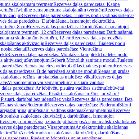
tuma skalojamām tvertnēm
Rezerves daļas paredzētas: Kappa
vertnēm
Twinline zemapmetuma skalojamām tvertnēm
Rezerves daļas
ktivizāciju
Rezerves daļas paredzētas: Tualetes podu vadības sistēmas
ves daļas paredzētas: Darbināšanai, izmantojot elektrotīklu,
vertnēm, 8 cm
Rezerves daļas paredzētas: Darbināšanai, izmantojot
skalojamām tvertnēm, 12 cm
Rezerves daļas paredzētas: Darbināšanai,
apmetuma skalojamām tvertnēm, 12 cm
Rezerves daļas paredzētas:
skalošanas aktivizāciju
Rezerves daļas paredzētas: Tualetes podu
 noskalošanai
Rezerves daļas paredzētas: Vienrežīma
ekti
Rezerves daļas paredzētas: Montāžas komplekti
Tualetes podu
s aktivizāciju
Savienojumi
Geberit Monolith sanitārie moduļi
Tualetes
 paredzētas: Sienas tualetes podiem
Grīdas tualetes podiem
Rezerves
 daļas paredzētas: Bidē paredzēti sanitārie moduļi
Sienas un grīdas
, skalošanas režīms, ar skalošanas malu
Bez vāka
Rezerves daļas
alas
Virsapmetuma vai zemapmetuma pisuāru vadības
 daļas paredzētas: Ar iebūvētu pisuāru vadības sistēmu
Iebūvētai
zerves daļas paredzētas: Pisuāri, skalošanas režīms, ar vāku /
 Pisuāri, darbībai bez ūdens
Bez vāka
Rezerves daļas paredzētas: Bez
līšanas sienas
Piederumi
Rezerves daļas paredzētas: Piederumi
Sifoni
ārejas
Stiprinājumi
Pisuāru vadības sistēmas
Zemapmetuma
Rezerves
ektronisku skalošanas aktivizāciju, darbināšana, izmantojot
ivizāciju, darbināšana, izmantojot baterijas
Ar pneimatisku skalošanas
zerves daļas paredzētas: Virsapmetuma
Ar elektronisku skalošanas
lektrotīklu
Ar elektronisku skalošanas aktivizāciju, darbināšana,
ļas paredzētas: Piederumi
Montāžas un atjaunošanas