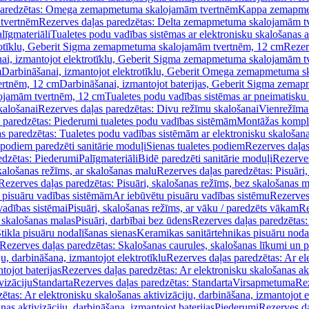
paredzētas: Omega zemapmetuma skalojamām tvertnēm
Kappa zemapme
tvertnēm
Rezerves daļas paredzētas: Delta zemapmetuma skalojamām t
līgmateriāli
Tualetes podu vadības sistēmas ar elektronisku skalošanas a
trotīklu, Geberit Sigma zemapmetuma skalojamām tvertnēm, 12 cm
Rezer
ai, izmantojot elektrotīklu, Geberit Sigma zemapmetuma skalojamām t
m
Darbināšanai, izmantojot elektrotīklu, Geberit Omega zemapmetuma 
ertnēm, 12 cm
Darbināšanai, izmantojot baterijas, Geberit Sigma zem
lojamām tvertnēm, 12 cm
Tualetes podu vadības sistēmas ar pneimatisku 
kalošanai
Rezerves daļas paredzētas: Divu režīmu skalošanai
Vienrežīma
 paredzētas: Piederumi tualetes podu vadības sistēmām
Montāžas kompl
s paredzētas: Tualetes podu vadības sistēmām ar elektronisku skalošana
 podiem paredzēti sanitārie moduļi
Sienas tualetes podiem
Rezerves daļas
edzētas: Piederumi
Palīgmateriāli
Bidē paredzēti sanitārie moduļi
Rezerves
skalošanas režīms, ar skalošanas malu
Rezerves daļas paredzētas: Pisuāri
Rezerves daļas paredzētas: Pisuāri, skalošanas režīms, bez skalošanas m
pisuāru vadības sistēmām
Ar iebūvētu pisuāru vadības sistēmu
Rezerves
vadības sistēmai
Pisuāri, skalošanas režīms, ar vāku / paredzēts vākam
Re
 skalošanas malas
Pisuāri, darbībai bez ūdens
Rezerves daļas paredzētas:
tikla pisuāru nodalīšanas sienas
Keramikas sanitārtehnikas pisuāru noda
Rezerves daļas paredzētas: Skalošanas caurules, skalošanas līkumi un p
u, darbināšana, izmantojot elektrotīklu
Rezerves daļas paredzētas: Ar el
tojot baterijas
Rezerves daļas paredzētas: Ar elektronisku skalošanas akt
vizāciju
Standarta
Rezerves daļas paredzētas: Standarta
Virsapmetuma
Re
ētas: Ar elektronisku skalošanas aktivizāciju, darbināšana, izmantojot e
as aktivizāciju, darbināšana, izmantojot baterijas
Piederumi
Rezerves da