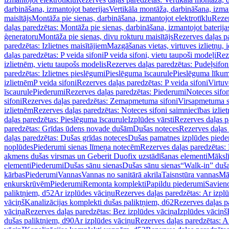
darbināšana, izmantojot baterijas
Vertikāla montāža, darbināšana, izma
maisītājs
Montāža pie sienas, darbināšana, izmantojot elektrotīklu
Rezer
daļas paredzētas: Montāža pie sienas, darbināšana, izmantojot baterija
ģeneratoru
Montāža pie sienas, divu rokturu maisītājs
Rezerves daļas pa
paredzētas: Izlietnes maisītājiem
Mazgāšanas vietas, virtuves izlietņu, i
daļas paredzētas: P veida sifoni
P veida sifoni, vietu taupoši modeļi
Reze
izlietnēm, vietu taupošs modelis
Rezerves daļas paredzētas: Pudeļsifoni
paredzētas: Izlietnes pieslēgumi
Pieslēguma īscaurule
Pieslēguma līkum
izlietnēm
P veida sifoni
Rezerves daļas paredzētas: P veida sifoni
Virtuv
īscaurule
Piederumi
Rezerves daļas paredzētas: Piederumi
Noteces sifo
sifoni
Rezerves daļas paredzētas: Zemapmetuma sifoni
Virsapmetuma s
izlietnēm
Rezerves daļas paredzētas: Noteces sifoni saimniecības izlie
daļas paredzētas: Pieslēguma īscaurule
Izplūdes vārsti
Rezerves daļas pa
paredzētas: Grīdas ūdens novade dušām
Dušas noteces
Rezerves daļas
daļas paredzētas: Dušas grīdas noteces
Dušas pamatnes izplūdes piede
noplūdes
Piederumi sienas līmeņa notecēm
Rezerves daļas paredzētas:
akmens dušas virsmas un Geberit Duofix uzstādīšanas elementi
Mākslī
elementi
Piederumi
Dušas sānu sienas
Dušas sānu sienas
“Walk-in” duša
kārbas
Piederumi
Vannas
Vannas no sanitārā akrila
Taisnstūra vannas
Mā
enkurskrūvēm
Piederumi
Remonta komplekti
Papildu piederumi
Savien
paliktņiem, d52
Ar izplūdes vāciņu
Rezerves daļas paredzētas: Ar izpl
vāciņš
Kanalizācijas komplekti dušas paliktņiem, d62
Rezerves daļas p
vāciņa
Rezerves daļas paredzētas: Bez izplūdes vāciņa
Izplūdes vāciņš
dušas paliktņiem, d90
Ar izplūdes vāciņu
Rezerves daļas paredzētas: A