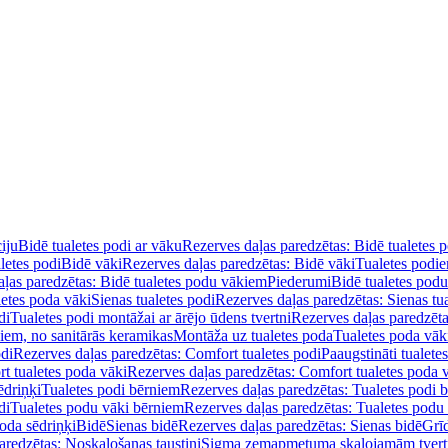
iju
Bidē tualetes podi ar vāku
Rezerves daļas paredzētas: Bidē tualetes 
letes podi
Bidē vāki
Rezerves daļas paredzētas: Bidē vāki
Tualetes podi
ļas paredzētas: Bidē tualetes podu vākiem
Piederumi
Bidē tualetes pod
letes poda vāki
Sienas tualetes podi
Rezerves daļas paredzētas: Sienas tu
di
Tualetes podi montāžai ar ārējo ūdens tvertni
Rezerves daļas paredzēta
diem, no sanitārās keramikas
Montāža uz tualetes poda
Tualetes poda vāk
odi
Rezerves daļas paredzētas: Comfort tualetes podi
Paaugstināti tualete
t tualetes poda vāki
Rezerves daļas paredzētas: Comfort tualetes poda 
ēdriņķi
Tualetes podi bērniem
Rezerves daļas paredzētas: Tualetes podi 
di
Tualetes podu vāki bērniem
Rezerves daļas paredzētas: Tualetes podu
oda sēdriņķi
Bidē
Sienas bidē
Rezerves daļas paredzētas: Sienas bidē
Grī
aredzētas: Noskalošanas taustiņi
Sigma zemapmetuma skalojamām tver