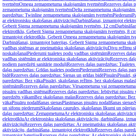
tvertnēm
Omega zemapmetuma skalojamām tvertnēm
Rezerves daļas 
zemapmetuma skalojamām tvertnēm
Delta zemapmetuma skalojamām 
paredzētas: Twinline zemapmetuma skalojamām tvertnēm
Piederumi
Pa
ar elektronisku skalošanas aktivizāciju
Darbināšanai, izmantojot elek
Geberit Sigma zemapmetuma skalojamām tvertnēm, 12 cm
Darbināšan
elektrotīklu, Geberit Sigma zemapmetuma skalojamām tvertnēm, 8 c
izmantojot elektrotīklu, Geberit Omega zemapmetuma skalojamām tv
Darbināšanai, izmantojot baterijas, Geberit Sigma zemapmetuma ska
vadības sistēmas ar pneimatisku skalošanas aktivizāciju
Divu režīmu s
noskalošanai
Piederumi tualetes podu vadības sistēmām
Rezerves daļas
vadības sistēmām ar elektronisku skalošanas aktivizāciju
Rezerves daļa
podiem paredzēti sanitārie moduļi
Rezerves daļas paredzētas: Tualetes
daļas paredzētas: Grīdas tualetes podiem
Piederumi
Rezerves daļas par
bidē
Rezerves daļas paredzētas: Sienas un grīdas bidē
Pisuārs
Pisuāri, 
paredzētas: Bez vāka
Pisuāri, skalošanas režīms, bez skalošanas malas
sistēmām
Rezerves daļas paredzētas: Virsapmetuma vai zemapmetuma 
pisuāru vadības sistēmai
Rezerves daļas paredzētas: Iebūvētai pisuāru 
paredzēts vākam
Bez skalošanas malas
Rezerves daļas paredzētas: Bez
vāka
Pisuāru nodalīšanas sienas
Plastmasas pisuāru nodalīšanas sienas
S
un sifonu piederumi
Skalošanas caurules, skalošanas līkumi un pārejas
daļas paredzētas: Zemapmetuma
Ar elektronisku skalošanas aktivizācij
elektrotīklu
Ar elektronisku skalošanas aktivizāciju, darbināšana, izman
aktivizāciju
Rezerves daļas paredzētas: Ar pneimatisku skalošanas akti
aktivizāciju, darbināšana, izmantojot elektrotīklu
Rezerves daļas paredz
izmantojot baterijas
Rezerves daļas paredzētas: Ar elektronisku skalošan