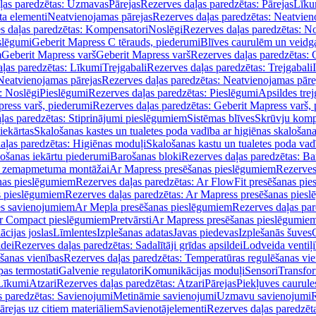
ļas paredzētas: Uzmavas
Pārejas
Rezerves daļas paredzētas: Pārejas
Līku
ta elementi
Neatvienojamas pārejas
Rezerves daļas paredzētas: Neatvien
s daļas paredzētas: Kompensatori
Noslēgi
Rezerves daļas paredzētas: No
slēgumi
Geberit Mapress C tērauds, piederumi
Blīves caurulēm un veidg
m
Geberit Mapress varš
Geberit Mapress varš
Rezerves daļas paredzētas: 
ļas paredzētas: Līkumi
Trejgabali
Rezerves daļas paredzētas: Trejgabali
Neatvienojamas pārejas
Rezerves daļas paredzētas: Neatvienojamas pāre
: Noslēgi
Pieslēgumi
Rezerves daļas paredzētas: Pieslēgumi
Apsildes trej
ress varš, piederumi
Rezerves daļas paredzētas: Geberit Mapress varš,
ļas paredzētas: Stiprinājumi pieslēgumiem
Sistēmas blīves
Skrūvju komp
iekārtas
Skalošanas kastes un tualetes poda vadība ar higiēnas skalošana
aļas paredzētas: Higiēnas moduļi
Skalošanas kastu un tualetes poda vad
lošanas iekārtu piederumi
Barošanas bloki
Rezerves daļas paredzētas: Ba
iļi zemapmetuma montāžai
Ar Mapress presēšanas pieslēgumiem
Rezerves
nas pieslēgumiem
Rezerves daļas paredzētas: Ar FlowFit presēšanas pi
s pieslēgumiem
Rezerves daļas paredzētas: Ar Mapress presēšanas pies
es savienojumiem
Ar Mepla presēšanas pieslēgumiem
Rezerves daļas pa
Ar Compact pieslēgumiem
Pretvārsti
Ar Mapress presēšanas pieslēgumie
ācijas joslas
Līmlentes
Izplešanas adatas
Javas piedevas
Izplešanās šuves
ldei
Rezerves daļas paredzētas: Sadalītāji grīdas apsildei
Lodveida ventiļi
šanas vienības
Rezerves daļas paredzētas: Temperatūras regulēšanas vie
pas termostati
Galvenie regulatori
Komunikācijas moduļi
Sensori
Transfor
Līkumi
Atzari
Rezerves daļas paredzētas: Atzari
Pārejas
Piekļuves caurule
s paredzētas: Savienojumi
Metināmie savienojumi
Uzmavu savienojumi
R
ārejas uz citiem materiāliem
Savienotājelementi
Rezerves daļas paredzēt