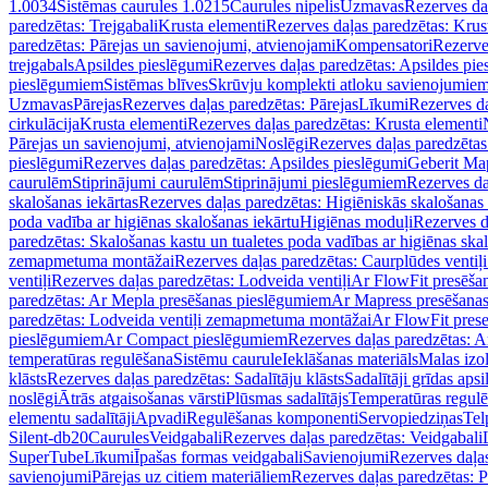
1.0034
Sistēmas caurules 1.0215
Caurules nipelis
Uzmavas
Rezerves da
paredzētas: Trejgabali
Krusta elementi
Rezerves daļas paredzētas: Krus
paredzētas: Pārejas un savienojumi, atvienojami
Kompensatori
Rezerve
trejgabals
Apsildes pieslēgumi
Rezerves daļas paredzētas: Apsildes pie
pieslēgumiem
Sistēmas blīves
Skrūvju komplekti atloku savienojumie
Uzmavas
Pārejas
Rezerves daļas paredzētas: Pārejas
Līkumi
Rezerves da
cirkulācija
Krusta elementi
Rezerves daļas paredzētas: Krusta elementi
Pārejas un savienojumi, atvienojami
Noslēgi
Rezerves daļas paredzētas
pieslēgumi
Rezerves daļas paredzētas: Apsildes pieslēgumi
Geberit Map
caurulēm
Stiprinājumi caurulēm
Stiprinājumi pieslēgumiem
Rezerves da
skalošanas iekārtas
Rezerves daļas paredzētas: Higiēniskās skalošanas 
poda vadība ar higiēnas skalošanas iekārtu
Higiēnas moduļi
Rezerves d
paredzētas: Skalošanas kastu un tualetes poda vadības ar higiēnas ska
zemapmetuma montāžai
Rezerves daļas paredzētas: Caurplūdes vent
ventiļi
Rezerves daļas paredzētas: Lodveida ventiļi
Ar FlowFit presēša
paredzētas: Ar Mepla presēšanas pieslēgumiem
Ar Mapress presēšana
paredzētas: Lodveida ventiļi zemapmetuma montāžai
Ar FlowFit pres
pieslēgumiem
Ar Compact pieslēgumiem
Rezerves daļas paredzētas: 
temperatūras regulēšana
Sistēmu caurule
Ieklāšanas materiāls
Malas izol
klāsts
Rezerves daļas paredzētas: Sadalītāju klāsts
Sadalītāji grīdas apsi
noslēgi
Ātrās atgaisošanas vārsti
Plūsmas sadalītājs
Temperatūras regulē
elementu sadalītāji
Apvadi
Regulēšanas komponenti
Servopiedziņas
Tel
Silent-db20
Caurules
Veidgabali
Rezerves daļas paredzētas: Veidgabali
SuperTube
Līkumi
Īpašas formas veidgabali
Savienojumi
Rezerves daļa
savienojumi
Pārejas uz citiem materiāliem
Rezerves daļas paredzētas: P