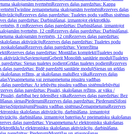
tuma skalojamām tvertnēm
Rezerves daļas paredzētas: Kappa
vertnēm
Twinline zemapmetuma skalojamām tvertnēm
Rezerves daļas
ktivizāciju
Rezerves daļas paredzētas: Tualetes podu vadības sistēmas
ves daļas paredzētas: Darbināšanai, izmantojot elektrotīklu,
vertnēm, 8 cm
Rezerves daļas paredzētas: Darbināšanai, izmantojot
skalojamām tvertnēm, 12 cm
Rezerves daļas paredzētas: Darbināšanai,
apmetuma skalojamām tvertnēm, 12 cm
Rezerves daļas paredzētas:
skalošanas aktivizāciju
Rezerves daļas paredzētas: Tualetes podu
 noskalošanai
Rezerves daļas paredzētas: Vienrežīma
ekti
Rezerves daļas paredzētas: Montāžas komplekti
Tualetes podu
s aktivizāciju
Savienojumi
Geberit Monolith sanitārie moduļi
Tualetes
 paredzētas: Sienas tualetes podiem
Grīdas tualetes podiem
Rezerves
 daļas paredzētas: Bidē paredzēti sanitārie moduļi
Sienas un grīdas
, skalošanas režīms, ar skalošanas malu
Bez vāka
Rezerves daļas
alas
Virsapmetuma vai zemapmetuma pisuāru vadības
 daļas paredzētas: Ar iebūvētu pisuāru vadības sistēmu
Iebūvētai
zerves daļas paredzētas: Pisuāri, skalošanas režīms, ar vāku /
 Pisuāri, darbībai bez ūdens
Bez vāka
Rezerves daļas paredzētas: Bez
līšanas sienas
Piederumi
Rezerves daļas paredzētas: Piederumi
Sifoni
ārejas
Stiprinājumi
Pisuāru vadības sistēmas
Zemapmetuma
Rezerves
ektronisku skalošanas aktivizāciju, darbināšana, izmantojot
ivizāciju, darbināšana, izmantojot baterijas
Ar pneimatisku skalošanas
zerves daļas paredzētas: Virsapmetuma
Ar elektronisku skalošanas
lektrotīklu
Ar elektronisku skalošanas aktivizāciju, darbināšana,
ļas paredzētas: Piederumi
Montāžas un atjaunošanas