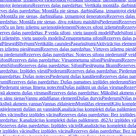
ntojot ģeneratoru
Rezerves daļas paredzētas: Vertikāla montāža, darbinā
ves daļas paredzētas: Montāža pie sienas, darbināšana, izmantojot elekt
s
Montāža pie sienas, darbināšana, izmantojot ģeneratoru
Rezerves daļas 
redzētas: Montāža pie sienas, divu rokturu maisītājs
Piederumi
Rezerves
erīču un lieto izlietņu savienotājelementi
Noteces sifoni izlietnēm
Rezerve
rves daļas paredzētas: P veida sifoni, vietu taupoši modeļi
Pudeļsifoni 
 izlietnēm, vietu taupošs modelis
Zemapmetuma sifoni
Rezerves daļas 
i
Pārsegi
Blīvējumi
Vertikālās caurules
Pagarinājumi
Aktivizācijas element
es izlietņu pieslēgumi
Rezerves daļas paredzētas: Virtuves izlietņu pies
nu piederumi
Rezerves daļas paredzētas: Noteces sifonu piederumi
P veid
ifoni
Rezerves daļas paredzētas: Virsapmetuma sifoni
Pieslēgumi
Rezerve
tnēm
Sifoni
Rezerves daļas paredzētas: Sifoni
Pieslēguma līkumi
Rezerves 
redzētas: Izplūdes vārsti
Piederumi
Rezerves daļas paredzētas: Piederu
 paredzētas: Dušas noteces
Piederumi dušas kanāliem
Rezerves daļas par
rumi
Rezerves daļas paredzētas: Dušas pamatnes izplūdes piederumi
Sie
 Piederumi sienas līmeņa notecēm
Dušas paliktņi un dušas virsmas
Rezerv
gā akmens dušas virsmas
Rezerves daļas paredzētas: Mākslīgā akmens 
s sānu sienas
Vannu atdalīšanas elementi
Dušas durvis
Piederumi
Nišas n
kslīgā akmens vannas
Vannas zīdaiņiem
Montāžas elementi
Kāju komplek
otājelementi dušām un vannām
Kanalizācijas komplekti dušas paliktņie
ūdes vāciņu
Bez izplūdes vāciņa
Rezerves daļas paredzētas: Bez izplūdes
aredzētas: Kanalizācijas komplekti dušas paliktņiem, d62
Ar izplūdes v
Rezerves daļas paredzētas: Izplūdes vāciņš
Kanalizācijas komplekti duša
r izplūdes vāciņu
Bez izplūdes vāciņa
Rezerves daļas paredzētas: Bez iz