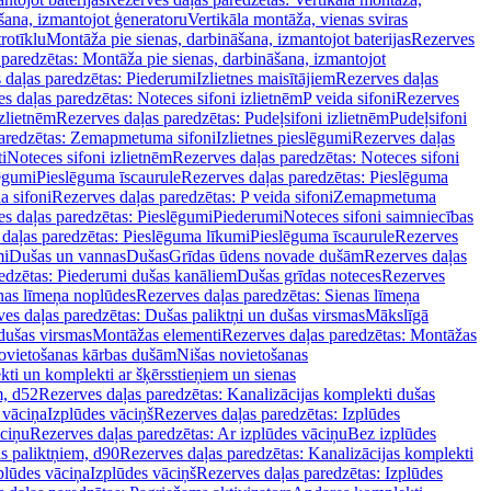
šana, izmantojot ģeneratoru
Vertikāla montāža, vienas sviras
rotīklu
Montāža pie sienas, darbināšana, izmantojot baterijas
Rezerves
paredzētas: Montāža pie sienas, darbināšana, izmantojot
 daļas paredzētas: Piederumi
Izlietnes maisītājiem
Rezerves daļas
s daļas paredzētas: Noteces sifoni izlietnēm
P veida sifoni
Rezerves
izlietnēm
Rezerves daļas paredzētas: Pudeļsifoni izlietnēm
Pudeļsifoni
paredzētas: Zemapmetuma sifoni
Izlietnes pieslēgumi
Rezerves daļas
i
Noteces sifoni izlietnēm
Rezerves daļas paredzētas: Noteces sifoni
lēgumi
Pieslēguma īscaurule
Rezerves daļas paredzētas: Pieslēguma
a sifoni
Rezerves daļas paredzētas: P veida sifoni
Zemapmetuma
s daļas paredzētas: Pieslēgumi
Piederumi
Noteces sifoni saimniecības
daļas paredzētas: Pieslēguma līkumi
Pieslēguma īscaurule
Rezerves
mi
Dušas un vannas
Dušas
Grīdas ūdens novade dušām
Rezerves daļas
edzētas: Piederumi dušas kanāliem
Dušas grīdas noteces
Rezerves
nas līmeņa noplūdes
Rezerves daļas paredzētas: Sienas līmeņa
es daļas paredzētas: Dušas paliktņi un dušas virsmas
Mākslīgā
dušas virsmas
Montāžas elementi
Rezerves daļas paredzētas: Montāžas
ovietošanas kārbas dušām
Nišas novietošanas
ti un komplekti ar šķērsstieņiem un sienas
m, d52
Rezerves daļas paredzētas: Kanalizācijas komplekti dušas
 vāciņa
Izplūdes vāciņš
Rezerves daļas paredzētas: Izplūdes
āciņu
Rezerves daļas paredzētas: Ar izplūdes vāciņu
Bez izplūdes
s paliktņiem, d90
Rezerves daļas paredzētas: Kanalizācijas komplekti
plūdes vāciņa
Izplūdes vāciņš
Rezerves daļas paredzētas: Izplūdes