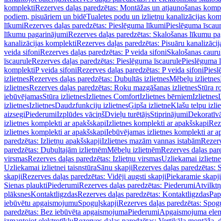
komplekti
Rezerves daļas paredzētas: Montāžas un atjaunošanas komp
podiem, pisuāriem un bidē
Tualetes podu un izlietņu kanalizācijas kom
līkumi
Rezerves daļas paredzētas: Pieslēguma līkumi
Pieslēguma īscau
līkumu pagarinājumi
Rezerves daļas paredzētas: Skalošanas līkumu p
kanalizācijas komplekti
Rezerves daļas paredzētas: Pisuāru kanalizāci
veida sifoni
Rezerves daļas paredzētas: P veida sifoni
Skalošanas cauru
īscaurule
Rezerves daļas paredzētas: Pieslēguma īscaurule
Pieslēguma 
komplekti
P veida sifoni
Rezerves daļas paredzētas: P veida sifoni
Piesl
izlietnes
Rezerves daļas paredzētas: Dubultās izlietnes
Mēbeļu izlietnes
izlietnes
Rezerves daļas paredzētas: Roku mazgāšanas izlietnes
Stūra r
iebūvējamas
Stūra izlietnes
Izlietnes Comfort
Izlietnes bērniem
Izlietnes
izlietnes
Izlietnes
Daudzfunkciju izlietnes
Ģipša izlietne
Klašu telpu izli
aizsegi
Piederumi
Izplūdes vāciņš
Dvieļu turētājs
Stiprinājumi
Dekoratīv
izlietnes komplekti ar apakšskapi
Izlietnes komplekti ar apakšskapi
Rez
izlietnes komplekti ar apakšskapi
Iebūvējamas izlietnes komplekti ar a
paredzētas: Izlietņu apakšskapji
Izlietnes mazām vannas istabām
Rezerv
paredzētas: Dubultajām izlietnēm
Mēbeļu izlietnēm
Rezerves daļas par
virsmas
Rezerves daļas paredzētas: Izlietņu virsmas
Uzliekamai izlietn
Uzliekamai izlietnei taisnstūra
Sānu skapji
Rezerves daļas paredzētas: 
skapji
Rezerves daļas paredzētas: Vidēji augsti skapji
Piekaramie skapji
Sienas plaukti
Piederumi
Rezerves daļas paredzētas: Piederumi
Atvilktņ
plāksnes
Kontaktligzdas
Rezerves daļas paredzētas: Kontaktligzdas
Pap
iebūvētu apgaismojumu
Spoguļskapji
Rezerves daļas paredzētas: Spog
paredzētas: Bez iebūvēta apgaismojuma
Piederumi
Apgaismojuma elem
izmantojot elektrotīklu
Rezerves daļas paredzētas: Vertikāla montāža, d