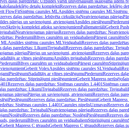
ves daļas paredzētas: Uzpildes vārsti universālajām skalojamā ūdens t
skalošana
Iekšējo detaļu komplekti
Rezerves daļas paredzētas: Iekšējo de
rit FlowFit
Sistēmu caurules ML
Apsildes sistēmu caurules ML
Sistēmu 
zerves daļas paredzētas: Iebūvēta cirkulācija
Neatvienojamas pārejas
Pār
ldes pārejas un savienojumi, atvienojami
Apsildes pieslēgumi
Piederum
īves
Skrūvju komplekti atloku savienojumiem
Palīgmateriāli
Geberit Push
rejgabali
Neatvienojamas pārejas
Rezerves daļas paredzētas: Neatvienoj
edzētas: Piederumi
Blīves caurulēm un veidgabaliem
Pārsegi caurulēm
St
s ML
Apsildes sistēmu caurules ML
Veidgabali
Rezerves daļas paredzētas
 daļas paredzētas: Līkumi
Trejgabali
Rezerves daļas paredzētas: Trejgab
nojamas pārejas
Pārejas un savienojumi, atvienojami
Rezerves daļas pare
adalītājs ar vītnes pieslēgumu
Apsildes trejgabals
Rezerves daļas paredzē
 Piederumi
Blīves caurulēm un veidgabaliem
Pārsegi caurulēm
Stiprināju
savienojumiem
Geberit Volex
Apsildes sistēmu caurules SL
Veidgabali
Reze
ojami
Pieslēgumi
Sadalītājs ar vītnes pieslēgumu
Piederumi
Rezerves daļa
ļas paredzētas: Stiprinājumi pieslēgumiem
Geberit Mapress nerūsējošais
4401
Rezerves daļas paredzētas: Sistēmas caurules 1.4401
Sistēmas caur
ļas paredzētas: Līkumi
Trejgabali
Rezerves daļas paredzētas: Trejgabali
nojamas pārejas
Pārejas un savienojumi, atvienojami
Rezerves daļas pare
slēgi
Pieslēgumi
Rezerves daļas paredzētas: Pieslēgumi
Geberit Mapress 
edzētas: Sistēmas caurules 1.4401
Caurules nipelis
Uzmavas
Rezerves da
aļas paredzētas: Trejgabali
Neatvienojamas pārejas
Rezerves daļas pared
ojami
Noslēgi
Rezerves daļas paredzētas: Noslēgi
Pieslēgumi
Rezerves da
auds, piederumi
Blīves caurulēm un veidgabaliem
Stiprinājumi caurulēm
m
Geberit Mapress C tērauds
Geberit Mapress C tērauds
Rezerves daļas p