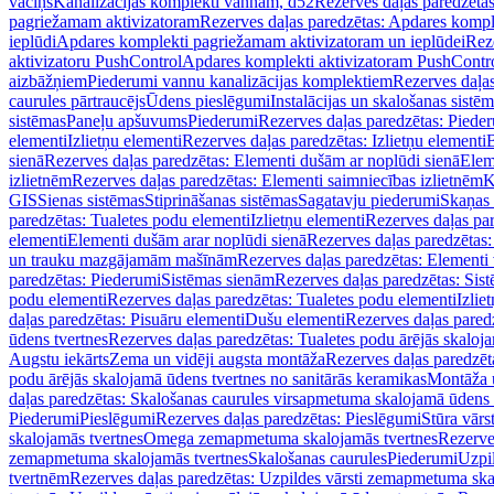
vāciņš
Kanalizācijas komplekti vannām, d52
Rezerves daļas paredzēta
pagriežamam aktivizatoram
Rezerves daļas paredzētas: Apdares komp
ieplūdi
Apdares komplekti pagriežamam aktivizatoram un ieplūdei
Rez
aktivizatoru PushControl
Apdares komplekti aktivizatoram PushContr
aizbāžņiem
Piederumi vannu kanalizācijas komplektiem
Rezerves daļa
caurules pārtraucējs
Ūdens pieslēgumi
Instalācijas un skalošanas sistē
sistēmas
Paneļu apšuvums
Piederumi
Rezerves daļas paredzētas: Piede
elementi
Izlietņu elementi
Rezerves daļas paredzētas: Izlietņu elementi
B
sienā
Rezerves daļas paredzētas: Elementi dušām ar noplūdi sienā
Elem
izlietnēm
Rezerves daļas paredzētas: Elementi saimniecības izlietnēm
K
GIS
Sienas sistēmas
Stiprināšanas sistēmas
Sagatavju piederumi
Skaņas 
paredzētas: Tualetes podu elementi
Izlietņu elementi
Rezerves daļas par
elementi
Elementi dušām arar noplūdi sienā
Rezerves daļas paredzētas:
un trauku mazgājamām mašīnām
Rezerves daļas paredzētas: Element
paredzētas: Piederumi
Sistēmas sienām
Rezerves daļas paredzētas: Sis
podu elementi
Rezerves daļas paredzētas: Tualetes podu elementi
Izlie
daļas paredzētas: Pisuāru elementi
Dušu elementi
Rezerves daļas pared
ūdens tvertnes
Rezerves daļas paredzētas: Tualetes podu ārējās skaloj
Augstu iekārts
Zema un vidēji augsta montāža
Rezerves daļas paredzēt
podu ārējās skalojamā ūdens tvertnes no sanitārās keramikas
Montāža u
daļas paredzētas: Skalošanas caurules virsapmetuma skalojamā ūdens
Piederumi
Pieslēgumi
Rezerves daļas paredzētas: Pieslēgumi
Stūra vārst
skalojamās tvertnes
Omega zemapmetuma skalojamās tvertnes
Rezerve
zemapmetuma skalojamās tvertnes
Skalošanas caurules
Piederumi
Uzpil
tvertnēm
Rezerves daļas paredzētas: Uzpildes vārsti zemapmetuma sk