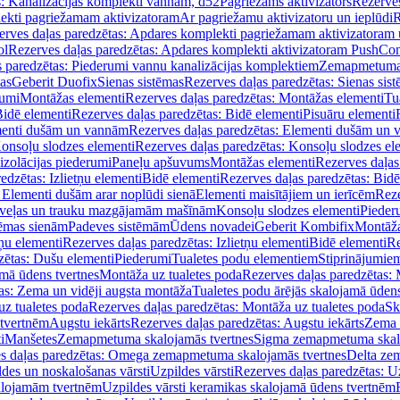
s: Kanalizācijas komplekti vannām, d52
Pagriežams aktivizators
Rezerves
lekti pagriežamam aktivizatoram
Ar pagriežamu aktivizatoru un ieplūdi
R
erves daļas paredzētas: Apdares komplekti pagriežamam aktivizatoram 
ol
Rezerves daļas paredzētas: Apdares komplekti aktivizatoram PushCon
s paredzētas: Piederumi vannu kanalizācijas komplektiem
Zemapmetuma c
mas
Geberit Duofix
Sienas sistēmas
Rezerves daļas paredzētas: Sienas sis
rumi
Montāžas elementi
Rezerves daļas paredzētas: Montāžas elementi
Tu
idē elementi
Rezerves daļas paredzētas: Bidē elementi
Pisuāru elementi
enti dušām un vannām
Rezerves daļas paredzētas: Elementi dušām un
onsoļu slodzes elementi
Rezerves daļas paredzētas: Konsoļu slodzes el
izolācijas piederumi
Paneļu apšuvums
Montāžas elementi
Rezerves daļas
edzētas: Izlietņu elementi
Bidē elementi
Rezerves daļas paredzētas: Bidē
 Elementi dušām arar noplūdi sienā
Elementi maisītājiem un ierīcēm
Reze
i veļas un trauku mazgājamām mašīnām
Konsoļu slodzes elementi
Pieder
tēmas sienām
Padeves sistēmām
Ūdens novadei
Geberit Kombifix
Montāža
tņu elementi
Rezerves daļas paredzētas: Izlietņu elementi
Bidē elementi
Re
zētas: Dušu elementi
Piederumi
Tualetes podu elementiem
Stiprinājumie
amā ūdens tvertnes
Montāža uz tualetes poda
Rezerves daļas paredzētas: 
as: Zema un vidēji augsta montāža
Tualetes podu ārējās skalojamā ūdens
z tualetes poda
Rezerves daļas paredzētas: Montāža uz tualetes poda
Sk
 tvertnēm
Augstu iekārts
Rezerves daļas paredzētas: Augstu iekārts
Zema 
i
Manšetes
Zemapmetuma skalojamās tvertnes
Sigma zemapmetuma skalo
s daļas paredzētas: Omega zemapmetuma skalojamās tvertnes
Delta ze
des un noskalošanas vārsti
Uzpildes vārsti
Rezerves daļas paredzētas: Uz
alojamām tvertnēm
Uzpildes vārsti keramikas skalojamā ūdens tvertnēm