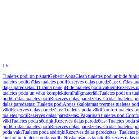
LV
Tualetes podi un pisuāri
Geberit AquaClean tualetes podi ar bidē funkc
tualetes podi
Grīdas tualetes podi
Rezerves daļas paredzētas: Grīdas tua
daļas paredzētas: Dizaina paneļi
Bidē tualetes podu vākiem
Rezerves da
tualetes podu un vāku komplektiem
Palīgmateriāli
Tualetes podi un tua
podi
Grīdas tualetes podi
Rezerves daļas paredzētas: Grīdas tualetes po
daļas paredzētas: Tualetes podi
Ārējās skalojamās tvertnes tualetes po
vāki
Rezerves daļas paredzētas: Tualetes poda vāki
Comfort tualetes p
tualetes podi
Rezerves daļas paredzētas: Pagarināti tualetes podi
Comfor
vāki
Tualetes poda sēdriņķi
Rezerves daļas paredzētas: Tualetes poda s
podi
Grīdas tualetes podi
Rezerves daļas paredzētas: Grīdas tualetes po
poda vāki
Tualetes poda sēdriņķi
Rezerves daļas paredzētas: Tualetes p
taustiņi un tualetes poda vadība
Noskalošanas taustiņi
Rezerves daļas p