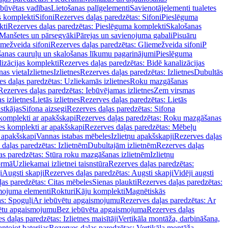
ebūvētas vadības
Lietošanas palīgelementi
Savienotājelementi tualetes
s komplekti
Sifoni
Rezerves daļas paredzētas: Sifoni
Pieslēguma
kti
Rezerves daļas paredzētas: Pieslēguma komplekti
Skalošanas
Manšetes un pārsegvāki
Pārejas un savienojuma gabali
Pisuāru
mežveida sifoni
Rezerves daļas paredzētas: Gliemežveida sifoni
P
šanas cauruļu un skalošanas līkumu pagarinājumi
Pieslēguma
izācijas komplekti
Rezerves daļas paredzētas: Bidē kanalizācijas
as vieta
Izlietnes
Izlietnes
Rezerves daļas paredzētas: Izlietnes
Dubultās
s daļas paredzētas: Uzliekamās izlietnes
Roku mazgāšanas
Rezerves daļas paredzētas: Iebūvējamas izlietnes
Zem virsmas
s izlietnes
Lietās izlietnes
Rezerves daļas paredzētas: Lietās
stkājas
Sifona aizsegi
Rezerves daļas paredzētas: Sifona
komplekti ar apakšskapi
Rezerves daļas paredzētas: Roku mazgāšanas
es komplekti ar apakšskapi
Rezerves daļas paredzētas: Mēbeļu
r apakšskapi
Vannas istabas mēbeles
Izlietņu apakšskapji
Rezerves daļas
daļas paredzētas: Izlietnēm
Dubultajām izlietnēm
Rezerves daļas
as paredzētas: Stūra roku mazgāšanas izlietnēm
Izlietņu
ormā
Uzliekamai izlietnei taisnstūra
Rezerves daļas paredzētas:
i
Augsti skapji
Rezerves daļas paredzētas: Augsti skapji
Vidēji augsti
as paredzētas: Citas mēbeles
Sienas plaukti
Rezerves daļas paredzētas:
ojuma elementi
Rokturi
Kāju komplekti
Magnētiskās
s: Spoguļi
Ar iebūvētu apgaismojumu
Rezerves daļas paredzētas: Ar
vētu apgaismojumu
Bez iebūvēta apgaismojuma
Rezerves daļas
s daļas paredzētas: Izlietnes maisītāji
Vertikāla montāža, darbināšana,
ntojot baterijas
Rezerves daļas paredzētas: Vertikāla montāža,