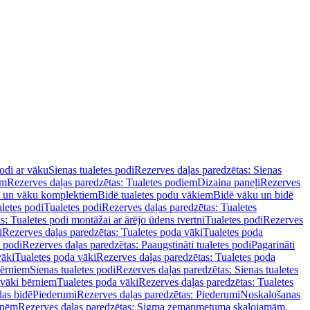
podi ar vāku
Sienas tualetes podi
Rezerves daļas paredzētas: Sienas
em
Rezerves daļas paredzētas: Tualetes podiem
Dizaina paneļi
Rezerves
u un vāku komplektiem
Bidē tualetes podu vākiem
Bidē vāku un bidē
aletes podi
Tualetes podi
Rezerves daļas paredzētas: Tualetes
s: Tualetes podi montāžai ar ārējo ūdens tvertni
Tualetes podi
Rezerves
i
Rezerves daļas paredzētas: Tualetes poda vāki
Tualetes poda
s podi
Rezerves daļas paredzētas: Paaugstināti tualetes podi
Pagarināti
vāki
Tualetes poda vāki
Rezerves daļas paredzētas: Tualetes poda
bērniem
Sienas tualetes podi
Rezerves daļas paredzētas: Sienas tualetes
 vāki bērniem
Tualetes poda vāki
Rezerves daļas paredzētas: Tualetes
das bidē
Piederumi
Rezerves daļas paredzētas: Piederumi
Noskalošanas
tnēm
Rezerves daļas paredzētas: Sigma zemapmetuma skalojamām