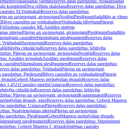
vertnēm
Noskalošanas vārsti
Rezerves daļas paredzētas: Noskalošanas
taļu komplekti
Divu režīmu skalošana
Rezerves daļas paredzētas: Divu
caurules SL
Veidgabali
Rezerves daļas paredzētas:
ejas un savienojumi, atvienojami
Noslēgi
Pieslēgumi
Sadalītājs ar vītnes
i
Blīves caurulēm un veidgabaliem
Veidgabalu blīvējumi
Pārsegi
Fit
Sistēmu caurules ML
Apsildes sistēmu
amas pārejas
Pārejas un savienojumi, atvienojami
Pieslēgumi
Sadalītājs
iprinājumi caurulēm
Stiprinājumi pieslēgumiem
Rezerves daļas
: Veidgabali
Savienojumi
Rezerves daļas paredzētas:
ali
Iebūvēta cirkulācija
Rezerves daļas paredzētas: Iebūvēta
dzētas: Pārejas un savienojumi, atvienojami
Noslēgi
Rezerves daļas
tas: Apsildes trejgabals
Apsildes pieslēgumi
Rezerves daļas
mi caurulēm
Stiprinājumi pieslēgumiem
Rezerves daļas paredzētas:
rves daļas paredzētas: Veidgabali
Pārejas un savienojumi,
s paredzētas: Piederumi
Blīves caurulēm un veidgabaliem
Pārsegi
 tērauds
Geberit Mapress nerūsējošais tērauds
Rezerves daļas
ules 1.4521
Caurules nipelis
Uzmavas
Rezerves daļas paredzētas:
Iebūvēta cirkulācija
Rezerves daļas paredzētas: Iebūvēta
dzētas: Pārejas un savienojumi, atvienojami
Kompensatori
Rezerves
nerūsējošais tērauds, gāze
Rezerves daļas paredzētas: Geberit Mapress
ļas paredzētas: Uzmavas
Pārejas
Rezerves daļas paredzētas:
zētas: Neatvienojamas pārejas
Pārejas un savienojumi,
ļas paredzētas: Pieslēgumi
GeberitMapress nerūsējošais tērauds,
Stiprinājumi pieslēgumiem
Rezerves daļas paredzētas: Stiprinājumi
aredzētas: Geberit Mapress C tērauds
Sistēmas caurules