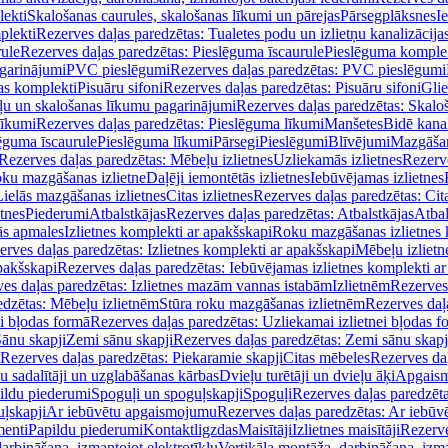
lekti
Skalošanas caurules, skalošanas līkumi un pārejas
Pārsegplāksnes
I
plekti
Rezerves daļas paredzētas: Tualetes podu un izlietņu kanalizācija
rule
Rezerves daļas paredzētas: Pieslēguma īscaurule
Pieslēguma komple
agarinājumi
PVC pieslēgumi
Rezerves daļas paredzētas: PVC pieslēgumi
jas komplekti
Pisuāru sifoni
Rezerves daļas paredzētas: Pisuāru sifoni
Glie
ļu un skalošanas līkumu pagarinājumi
Rezerves daļas paredzētas: Skalo
līkumi
Rezerves daļas paredzētas: Pieslēguma līkumi
Manšetes
Bidē kanal
ēguma īscaurule
Pieslēguma līkumi
Pārsegi
Pieslēgumi
Blīvējumi
Mazgāšan
Rezerves daļas paredzētas: Mēbeļu izlietnes
Uzliekamās izlietnes
Rezerve
oku mazgāšanas izlietne
Daļēji iemontētās izlietnes
Iebūvējamas izlietnes
Lielās mazgāšanas izlietnes
Citas izlietnes
Rezerves daļas paredzētas: Cita
etnes
Piederumi
Atbalstkājas
Rezerves daļas paredzētas: Atbalstkājas
Atbal
ās apmales
Izlietnes komplekti ar apakšskapi
Roku mazgāšanas izlietnes 
erves daļas paredzētas: Izlietnes komplekti ar apakšskapi
Mēbeļu izlietn
pakšskapi
Rezerves daļas paredzētas: Iebūvējamas izlietnes komplekti a
es daļas paredzētas: Izlietnes mazām vannas istabām
Izlietnēm
Rezerves 
edzētas: Mēbeļu izlietnēm
Stūra roku mazgāšanas izlietnēm
Rezerves daļ
ei bļodas formā
Rezerves daļas paredzētas: Uzliekamai izlietnei bļodas f
Sānu skapji
Zemi sānu skapji
Rezerves daļas paredzētas: Zemi sānu skapj
Rezerves daļas paredzētas: Piekaramie skapji
Citas mēbeles
Rezerves daļ
u sadalītāji un uzglabāšanas kārbas
Dvieļu turētāji un dvieļu āķi
Apgaism
ildu piederumi
Spoguļi un spoguļskapji
Spoguļi
Rezerves daļas paredzēta
uļskapji
Ar iebūvētu apgaismojumu
Rezerves daļas paredzētas: Ar iebū
enti
Papildu piederumi
Kontaktligzdas
Maisītāji
Izlietnes maisītāji
Rezerve
arbināšana, izmantojot elektrotīklu
Vertikāla montāža, darbināšana, izma