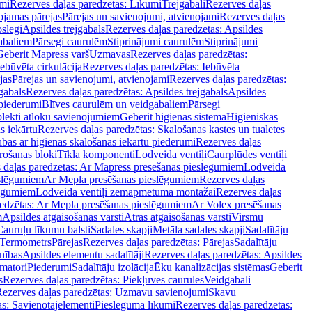
mi
Rezerves daļas paredzētas: Līkumi
Trejgabali
Rezerves daļas
ojamas pārejas
Pārejas un savienojumi, atvienojami
Rezerves daļas
slēgi
Apsildes trejgabals
Rezerves daļas paredzētas: Apsildes
abaliem
Pārsegi caurulēm
Stiprinājumi caurulēm
Stiprinājumi
Geberit Mapress varš
Uzmavas
Rezerves daļas paredzētas:
Iebūvēta cirkulācija
Rezerves daļas paredzētas: Iebūvēta
jas
Pārejas un savienojumi, atvienojami
Rezerves daļas paredzētas:
gabals
Rezerves daļas paredzētas: Apsildes trejgabals
Apsildes
 piederumi
Blīves caurulēm un veidgabaliem
Pārsegi
lekti atloku savienojumiem
Geberit higiēnas sistēma
Higiēniskās
s iekārtu
Rezerves daļas paredzētas: Skalošanas kastes un tualetes
ības ar higiēnas skalošanas iekārtu piederumi
Rezerves daļas
rošanas bloki
Tīkla komponenti
Lodveida ventiļi
Caurplūdes ventiļi
 daļas paredzētas: Ar Mapress presēšanas pieslēgumiem
Lodveida
eslēgumiem
Ar Mepla presēšanas pieslēgumiem
Rezerves daļas
lēgumiem
Lodveida ventiļi zemapmetuma montāžai
Rezerves daļas
redzētas: Ar Mepla presēšanas pieslēgumiem
Ar Volex presēšanas
m
Apsildes atgaisošanas vārsti
Ātrās atgaisošanas vārsti
Virsmu
Cauruļu līkumu balsti
Sadales skapji
Metāla sadales skapji
Sadalītāju
Termometrs
Pārejas
Rezerves daļas paredzētas: Pārejas
Sadalītāju
nības
Apsildes elementu sadalītāji
Rezerves daļas paredzētas: Apsildes
matori
Piederumi
Sadalītāju izolācija
Ēku kanalizācijas sistēmas
Geberit
s
Rezerves daļas paredzētas: Piekļuves caurules
Veidgabali
ezerves daļas paredzētas: Uzmavu savienojumi
Skavu
as: Savienotājelementi
Pieslēguma līkumi
Rezerves daļas paredzētas: