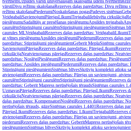
tvertnēm
Uzpildes vārsti universālajām skalojamā ūdens tvertnēm
Rezer
vārsti
Divu režīmu skalošana
Rezerves daļas paredzētas: Divu režīmu 
režīmu skalošana
Piederumi
Noskalošanas pogas
Padeves sistēmas
Gebe
Veidgabali
Savienojumi
Pārejas
Līkumi
Trejgabali
Iebūvēta cirkulācija
Re
pieslēgumu
Sadalītājs ar presēšanas pieslēgumu
Apsildes trejgabals
Apsi
caurulēm
Stiprinājumi caurulēm
Stiprinājumi pieslēgumiem
Sistēmas bl
caurules ML
Veidgabali
Rezerves daļas paredzētas: Veidgabali
Līkumi
T
ar vītnes pieslēgumu
Apsildes pieslēgumi
Piederumi
Rezerves daļas par
paredzētas: Stiprinājumi pieslēgumiem
Geberit Mepla
Sistēmu caurule
Savienojumi
Pārejas
Rezerves daļas paredzētas: Pārejas
Līkumi
Rezerves
cirkulācija
Neatvienojamas pārejas
Rezerves daļas paredzētas: Neatvie
paredzētas: Noslēgi
Pieslēgumi
Rezerves daļas paredzētas: Pieslēgumi
S
paredzētas: Apsildes pieslēgumi
Piederumi
Rezerves daļas paredzētas:
Stiprinājumi pieslēgumiem
Sistēmas blīves
Skrūvju komplekti atloku 
atvienojami
Rezerves daļas paredzētas: Pārejas un savienojumi, atvien
caurulēm
Stiprinājumi caurulēm
Stiprinājumi pieslēgumiem
Rezerves da
paredzētas: Geberit Mapress nerūsējošais tērauds
Sistēmas caurules 1.
Uzmavas
Pārejas
Rezerves daļas paredzētas: Pārejas
Līkumi
Rezerves da
cirkulācija
Neatvienojamas pārejas
Rezerves daļas paredzētas: Neatvie
daļas paredzētas: Kompensatori
Noslēgi
Rezerves daļas paredzētas: No
nerūsējošais tērauds, gāze
Sistēmas caurules 1.4401
Rezerves daļas par
Pārejas
Līkumi
Rezerves daļas paredzētas: Līkumi
Trejgabali
Rezerves d
atvienojami
Rezerves daļas paredzētas: Pārejas un savienojumi, atvien
piederumi
Rezerves daļas paredzētas: GeberitMapress nerūsējošais tēr
pieslēgumiem
Sistēmas blīves
Skrūvju komplekti atloku savienojumie