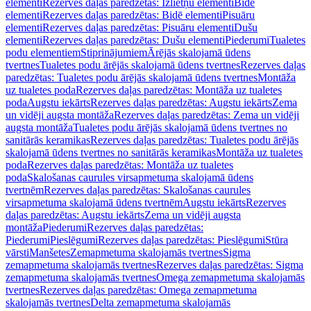
elementi
Rezerves daļas paredzētas: Izlietņu elementi
Bidē
elementi
Rezerves daļas paredzētas: Bidē elementi
Pisuāru
elementi
Rezerves daļas paredzētas: Pisuāru elementi
Dušu
elementi
Rezerves daļas paredzētas: Dušu elementi
Piederumi
Tualetes
podu elementiem
Stiprinājumiem
Ārējās skalojamā ūdens
tvertnes
Tualetes podu ārējās skalojamā ūdens tvertnes
Rezerves daļas
paredzētas: Tualetes podu ārējās skalojamā ūdens tvertnes
Montāža
uz tualetes poda
Rezerves daļas paredzētas: Montāža uz tualetes
poda
Augstu iekārts
Rezerves daļas paredzētas: Augstu iekārts
Zema
un vidēji augsta montāža
Rezerves daļas paredzētas: Zema un vidēji
augsta montāža
Tualetes podu ārējās skalojamā ūdens tvertnes no
sanitārās keramikas
Rezerves daļas paredzētas: Tualetes podu ārējās
skalojamā ūdens tvertnes no sanitārās keramikas
Montāža uz tualetes
poda
Rezerves daļas paredzētas: Montāža uz tualetes
poda
Skalošanas caurules virsapmetuma skalojamā ūdens
tvertnēm
Rezerves daļas paredzētas: Skalošanas caurules
virsapmetuma skalojamā ūdens tvertnēm
Augstu iekārts
Rezerves
daļas paredzētas: Augstu iekārts
Zema un vidēji augsta
montāža
Piederumi
Rezerves daļas paredzētas:
Piederumi
Pieslēgumi
Rezerves daļas paredzētas: Pieslēgumi
Stūra
vārsti
Manšetes
Zemapmetuma skalojamās tvertnes
Sigma
zemapmetuma skalojamās tvertnes
Rezerves daļas paredzētas: Sigma
zemapmetuma skalojamās tvertnes
Omega zemapmetuma skalojamās
tvertnes
Rezerves daļas paredzētas: Omega zemapmetuma
skalojamās tvertnes
Delta zemapmetuma skalojamās