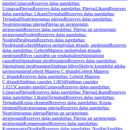
nipelis
Uzmavas
Rezerves daļas paredzētas:
Uzmavas
Pārejas
Rezerves daļas paredzētas: Pārejas
Līkumi
Rezerves
daļas paredzētas: Līkumi
Trejgabali
Rezerves daļas paredzētas:
Trejgabali
Neatvienojamas pārejas
Rezerves daļas paredzētas:
Neatvienojamas pārejas
Pārejas un savienojumi,
atvienojami
Rezerves daļas paredzētas: Pārejas un savienojumi,
atvienojami
Noslēgi
Rezerves daļas paredzētas:
Noslēgi
Pieslēgumi
Rezerves daļas paredzētas:
Pieslēgumi
GeberitMapress nerūsējošais tērauds, piederumi
Rezerves
daļas paredzētas: GeberitMapress nerūsējošais tērauds,
piederumi
Blīves caurulēm un veidgabaliem
Stiprinājumi
caurulēm
Stiprinājumi pieslēgumiem
Rezerves daļas paredzētas:
Stiprinājumi pieslēgumiem
Sistēmas blīves
Skrūvju komplekti atloku
savienojumiem
Geberit Mapress C tērauds
Geberit Mapress
C tērauds
Rezerves daļas paredzētas: Geberit Mapress
C tērauds
Sistēmas caurules 1.0034
Sistēmas caurules
1.0215
Caurules nipelis
Uzmavas
Rezerves daļas paredzētas:
Uzmavas
Pārejas
Rezerves daļas paredzētas: Pārejas
Līkumi
Rezerves
daļas paredzētas: Līkumi
Trejgabali
Rezerves daļas paredzētas:
Trejgabali
Krusta elementi
Rezerves daļas paredzētas: Krusta
elementi
Neatvienojamas pārejas
Rezerves daļas paredzētas:
Neatvienojamas pārejas
Pārejas un savienojumi,
atvienojami
Rezerves daļas paredzētas: Pārejas un savienojumi,
atvienojami
Kompensatori
Rezerves daļas paredzētas:
Kompensatori
Noslēgi
Rezerves daļas paredzētas: Noslēgi
Apsildes