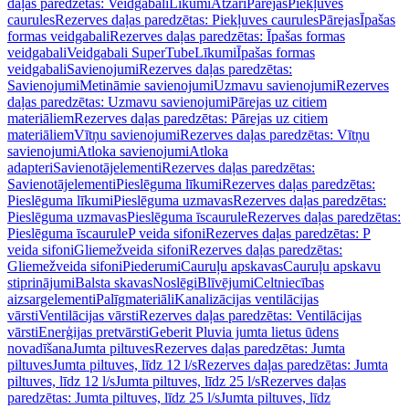
daļas paredzētas: Veidgabali
Līkumi
Atzari
Pārejas
Piekļuves
caurules
Rezerves daļas paredzētas: Piekļuves caurules
Pārejas
Īpašas
formas veidgabali
Rezerves daļas paredzētas: Īpašas formas
veidgabali
Veidgabali SuperTube
Līkumi
Īpašas formas
veidgabali
Savienojumi
Rezerves daļas paredzētas:
Savienojumi
Metināmie savienojumi
Uzmavu savienojumi
Rezerves
daļas paredzētas: Uzmavu savienojumi
Pārejas uz citiem
materiāliem
Rezerves daļas paredzētas: Pārejas uz citiem
materiāliem
Vītņu savienojumi
Rezerves daļas paredzētas: Vītņu
savienojumi
Atloka savienojumi
Atloka
adapteri
Savienotājelementi
Rezerves daļas paredzētas:
Savienotājelementi
Pieslēguma līkumi
Rezerves daļas paredzētas:
Pieslēguma līkumi
Pieslēguma uzmavas
Rezerves daļas paredzētas:
Pieslēguma uzmavas
Pieslēguma īscaurule
Rezerves daļas paredzētas:
Pieslēguma īscaurule
P veida sifoni
Rezerves daļas paredzētas: P
veida sifoni
Gliemežveida sifoni
Rezerves daļas paredzētas:
Gliemežveida sifoni
Piederumi
Cauruļu apskavas
Cauruļu apskavu
stiprinājumi
Balsta skavas
Noslēgi
Blīvējumi
Celtniecības
aizsargelementi
Palīgmateriāli
Kanalizācijas ventilācijas
vārsti
Ventilācijas vārsti
Rezerves daļas paredzētas: Ventilācijas
vārsti
Enerģijas pretvārsti
Geberit Pluvia jumta lietus ūdens
novadīšana
Jumta piltuves
Rezerves daļas paredzētas: Jumta
piltuves
Jumta piltuves, līdz 12 l/s
Rezerves daļas paredzētas: Jumta
piltuves, līdz 12 l/s
Jumta piltuves, līdz 25 l/s
Rezerves daļas
paredzētas: Jumta piltuves, līdz 25 l/s
Jumta piltuves, līdz