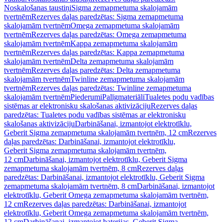
Noskalošanas taustiņi
Sigma zemapmetuma skalojamām
tvertnēm
Rezerves daļas paredzētas: Sigma zemapmetuma
skalojamām tvertnēm
Omega zemapmetuma skalojamām
tvertnēm
Rezerves daļas paredzētas: Omega zemapmetuma
skalojamām tvertnēm
Kappa zemapmetuma skalojamām
tvertnēm
Rezerves daļas paredzētas: Kappa zemapmetuma
skalojamām tvertnēm
Delta zemapmetuma skalojamām
tvertnēm
Rezerves daļas paredzētas: Delta zemapmetuma
skalojamām tvertnēm
Twinline zemapmetuma skalojamām
tvertnēm
Rezerves daļas paredzētas: Twinline zemapmetuma
skalojamām tvertnēm
Piederumi
Palīgmateriāli
Tualetes podu vadības
sistēmas ar elektronisku skalošanas aktivizāciju
Rezerves daļas
paredzētas: Tualetes podu vadības sistēmas ar elektronisku
skalošanas aktivizāciju
Darbināšanai, izmantojot elektrotīklu,
Geberit Sigma zemapmetuma skalojamām tvertnēm, 12 cm
Rezerves
daļas paredzētas: Darbināšanai, izmantojot elektrotīklu,
Geberit Sigma zemapmetuma skalojamām tvertnēm,
12 cm
Darbināšanai, izmantojot elektrotīklu, Geberit Sigma
zemapmetuma skalojamām tvertnēm, 8 cm
Rezerves daļas
paredzētas: Darbināšanai, izmantojot elektrotīklu, Geberit Sigma
zemapmetuma skalojamām tvertnēm, 8 cm
Darbināšanai, izmantojot
elektrotīklu, Geberit Omega zemapmetuma skalojamām tvertnēm,
12 cm
Rezerves daļas paredzētas: Darbināšanai, izmantojot
elektrotīklu, Geberit Omega zemapmetuma skalojamām tvertnēm,
12 cm
Darbināšanai, izmantojot baterijas, Geberit Sigma