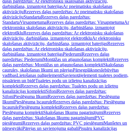
daļas paredzētas: Ar elektronisku skalošanas aktivizāciju,
darbināšana, izmantojot baterijas
Ar pneimatisku skalošanas
aktivizāciju
Rezerves daļas paredzētas: Ar pneimatisku skalošanas
aktivizāciju
Standarta
Rezerves daļas paredzētas:
Standarta
Virsapmetuma
Rezerves daļas paredzētas: Virsapmetuma
Ar
elektronisku skalošanas aktivizāciju, darbināšana, izmantojot
elektrotīklu
Rezerves daļas paredzētas: Ar elektronisku skalošanas
aktivizāciju, darbināšana, izmantojot elektrotīklu
Ar elektronisku
skalošanas aktivizāciju, darbināšana, izmantojot baterijas
Rezerves
daļas paredzētas: Ar elektronisku skalošanas aktivizāciju,
darbināšana, izmantojot baterijas
Piederumi
Rezerves daļas
paredzētas: Piederumi
Montāžas un atjaunošanas komplekti
Rezerves
daļas paredzētas: Montāžas un atjaunošanas komplekti
Skalošanas
caurules, skalošanas līkumi un pārejas
Pārsegplāksnes
Iebūvētas
vadības
Lietošanas palīgelementi
Savienotājelementi tualetes podiem,
pisuāriem un bidē
Tualetes podu un izlietņu kanalizācijas
komplekti
Rezerves daļas paredzētas: Tualetes podu un izlietņu
kanalizācijas komplekti
Sifoni
Rezerves daļas paredzētas:
Sifoni
Pieslēguma līkumi
Rezerves daļas paredzētas: Pieslēguma
līkumi
Pieslēguma īscaurule
Rezerves daļas paredzētas: Pieslēguma
īscaurule
Pieslēguma komplekti
Rezerves daļas paredzētas:
Pieslēguma komplekti
Skalošanas līkumu pagarinājumi
Rezerves
daļas paredzētas: Skalošanas līkumu pagarinājumi
PVC
pieslēgumi
Rezerves daļas paredzētas: PVC pieslēgumi
Manšetes un
pārsegvāki
Pārejas un savienojuma gabali
Pisuāru kanalizācijas