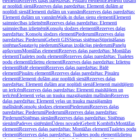
elementi
Rezerves daļas paredzētas: Pisuāru elementi
Elementi dušām
ar noplūdi sienā
Rezerves daļas paredzētas: Elementi dušām ar
noplūdi sienā
Elementi dušām un vannām
Rezerves daļas paredzētas:
Elementi dušām un vannām
Walk-in dušas sienu elementi
Elementi
saimniecības izlietnēm
Rezerves daļas paredzētas: Elementi
saimniecības izlietnēm
Konsoļu slodzes elementi
Rezerves daļas
paredzētas: Konsoļu slodzes elementi
Piederumi
Rezerves daļas
paredzētas: Piederumi
Geberit GIS
Sienas sistēmas
Stiprināšanas
sistēmas
Sagatavju piederumi
Skaņas izolācijas piederumi
Paneļu
apšuvums
Montāžas elementi
Rezerves daļas paredzētas: Montāžas
elementi
Tualetes podu elementi
Rezerves daļas paredzētas: Tualetes
podu elementi
Izlietņu elementi
Rezerves daļas paredzētas: Izlietņu
elementi
Bidē elementi
Rezerves daļas paredzētas: Bidē
elementi
Pisuāru elementi
Rezerves daļas paredzētas: Pisuāru
elementi
Elementi dušām arar noplūdi sienā
Rezerves daļas
paredzētas: Elementi dušām arar noplūdi sienā
Elementi maisītājiem
un ierīcēm
Rezerves daļas paredzētas: Elementi maisītājiem un
ierīcēm
Elementi veļas un trauku mazgājamām mašīnām
Rezerves
daļas paredzētas: Elementi veļas un trauku mazgājamām
mašīnām
Konsoļu slodzes elementi
Piederumi
Rezerves daļas
paredzētas: Piederumi
Piederumi
Rezerves daļas paredzētas:
Piederumi
Sistēmas sienām
Rezerves daļas paredzētas: Sistēmas
sienām
Padeves sistēmām
Ūdens novadei
Geberit Kombifix
Montāžas
elementi
Rezerves daļas paredzētas: Montāžas elementi
Tualetes podu
elementi
Rezerves daļas paredzētas: Tualetes podu elementi
Izlietņu