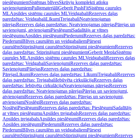
pieslēgumiem
Sistēmas blīves
Skrūvju komplekti atloku
savienojumiem
Palīgmateriāli
Geberit PushFit
Sistēmu caurules
ML
Apsildes sistēmu caurules ML
Veidgabali
Rezerves daļas
paredzētas: Veidgabali
Līkumi
Trejgabali
Neatvienojamas
pārejas
Rezerves daļas paredzētas: Neatvienojamas pārejas
Pārejas un
savienojumi, atvienojami
Pieslēgumi
Sadalītājs ar vītnes
pieslēgumu
Apsildes pieslēgumi
Piederumi
Rezerves daļas paredzētas:
Piederumi
Blīves caurulēm un veidgabaliem
Pārsegi
caurulēm
Stiprinājumi caurulēm
Stiprinājumi pieslēgumiem
Rezerves
daļas paredzētas: Stiprinājumi pieslēgumiem
Geberit Mepla
Sistēmu
caurules ML
Apsildes sistēmu caurules ML
Veidgabali
Rezerves daļas
paredzētas: Veidgabali
Savienojumi
Rezerves daļas paredzētas:
Savienojumi
Pārejas
Rezerves daļas paredzētas:
Pārejas
Līkumi
Rezerves daļas paredzētas: Līkumi
Trejgabali
Rezerves
daļas paredzētas: Trejgabali
Iebūvēta cirkulācija
Rezerves daļas
paredzētas: Iebūvēta cirkulācija
Neatvienojamas pārejas
Rezerves
daļas paredzētas: Neatvienojamas pārejas
Pārejas un savienojumi,
atvienojami
Rezerves daļas paredzētas: Pārejas un savienojumi,
atvienojami
Noslēgi
Rezerves daļas paredzētas:
Noslēgi
Pieslēgumi
Rezerves daļas paredzētas: Pieslēgumi
Sadalītājs
ar vītnes pieslēgumu
Apsildes trejgabals
Rezerves daļas paredzētas:
Apsildes trejgabals
Apsildes pieslēgumi
Rezerves daļas paredzētas:
Apsildes pieslēgumi
Piederumi
Rezerves daļas paredzētas:
Piederumi
Blīves caurulēm un veidgabaliem
Pārsegi
caurulēm
Stiprinājumi caurulēm
Stiprinājumi pieslēgumiem
Rezerves