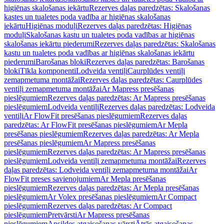
higiēnas skalošanas iekārtu
Rezerves daļas paredzētas: Skalošanas
kastes un tualetes poda vadība ar higiēnas skalošanas
iekārtu
Higiēnas moduļi
Rezerves daļas paredzētas: Higiēnas
moduļi
Skalošanas kastu un tualetes poda vadības ar higiēnas
skalošanas iekārtu piederumi
Rezerves daļas paredzētas: Skalošanas
kastu un tualetes poda vadības ar higiēnas skalošanas iekārtu
piederumi
Barošanas bloki
Rezerves daļas paredzētas: Barošanas
bloki
Tīkla komponenti
Lodveida ventiļi
Caurplūdes ventiļi
zemapmetuma montāžai
Rezerves daļas paredzētas: Caurplūdes
ventiļi zemapmetuma montāžai
Ar Mapress presēšanas
pieslēgumiem
Rezerves daļas paredzētas: Ar Mapress presēšanas
pieslēgumiem
Lodveida ventiļi
Rezerves daļas paredzētas: Lodveida
ventiļi
Ar FlowFit presēšanas pieslēgumiem
Rezerves daļas
paredzētas: Ar FlowFit presēšanas pieslēgumiem
Ar Mepla
presēšanas pieslēgumiem
Rezerves daļas paredzētas: Ar Mepla
presēšanas pieslēgumiem
Ar Mapress presēšanas
pieslēgumiem
Rezerves daļas paredzētas: Ar Mapress presēšanas
pieslēgumiem
Lodveida ventiļi zemapmetuma montāžai
Rezerves
daļas paredzētas: Lodveida ventiļi zemapmetuma montāžai
Ar
FlowFit preses savienojumiem
Ar Mepla presēšanas
pieslēgumiem
Rezerves daļas paredzētas: Ar Mepla presēšanas
pieslēgumiem
Ar Volex presēšanas pieslēgumiem
Ar Compact
pieslēgumiem
Rezerves daļas paredzētas: Ar Compact
pieslēgumiem
Pretvārsti
Ar Mapress presēšanas
pieslēgumiem
Apsildes atgaisošanas vārsti
Ātrās atgaisošanas