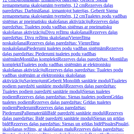
zemapmetuma skalojamām tvertnēm, 12 cm
Rezerves daļas
paredzētas: Darbināšanai, izmantojot baterijas, Geberit Sigma
zemapmetuma skalojamām tvertnēm, 12 cm
Tualetes podu vadības
sistēmas ar pneimatisku skalošanas aktivizāciju
Rezerves daļas
paredzētas: Tualetes podu vadības sistēmas ar pneimatisku
skalošanas aktivizāciju
Divu režīmu skalošanai
Rezerves daļas
paredzētas: Divu režīmu skalošanai
Vienrežīma
noskalošanai
Rezerves daļas paredzētas: Vienrežīma
noskalošanai
Piederumi tualetes podu vadības sistēmām
Rezerves
daļas paredzētas: Piederumi tualetes podu vadības
sistēmām
Montāžas komplekti
Rezerves daļas paredzētas: Montāžas
komplekti
Tualetes podu vadības sistēmām ar elektronisku
skalošanas aktivizāciju
Rezerves daļas paredzētas: Tualetes podu
vadības sistēmām ar elektronisku skalošanas
aktivizāciju
Savienojumi
Geberit Monolith sanitārie moduļi
Tualetes
podiem paredzēti sanitārie moduļi
Rezerves daļas paredzētas:
Tualetes podiem paredzēti sanitārie moduļi
Sienas tualetes
podiem
Rezerves daļas paredzētas: Sienas tualetes podiem
Grīdas
tualetes podiem
Rezerves daļas paredzētas: Grīdas tualetes
podiem
Piederumi
Rezerves daļas paredzētas:
Piederumi
Palīgmateriāli
Bidē paredzēti sanitārie moduļi
Rezerves
daļas paredzētas: Bidē paredzēti sanitārie moduļi
Sienas un grīdas
bidē
Rezerves daļas paredzētas: Sienas un grīdas bidē
Pisuārs
Pisuāri,
skalošanas režīms, ar skalošanas malu
Rezerves daļas paredzētas: