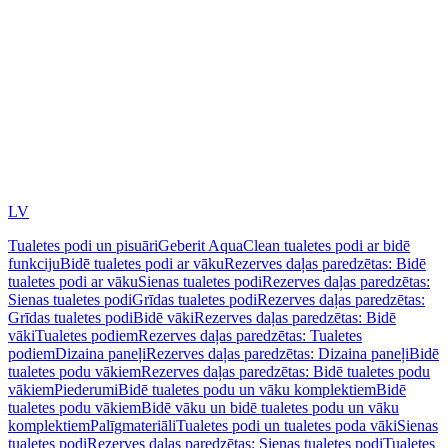
LV
Tualetes podi un pisuāri
Geberit AquaClean tualetes podi ar bidē
funkciju
Bidē tualetes podi ar vāku
Rezerves daļas paredzētas: Bidē
tualetes podi ar vāku
Sienas tualetes podi
Rezerves daļas paredzētas:
Sienas tualetes podi
Grīdas tualetes podi
Rezerves daļas paredzētas:
Grīdas tualetes podi
Bidē vāki
Rezerves daļas paredzētas: Bidē
vāki
Tualetes podiem
Rezerves daļas paredzētas: Tualetes
podiem
Dizaina paneļi
Rezerves daļas paredzētas: Dizaina paneļi
Bidē
tualetes podu vākiem
Rezerves daļas paredzētas: Bidē tualetes podu
vākiem
Piederumi
Bidē tualetes podu un vāku komplektiem
Bidē
tualetes podu vākiem
Bidē vāku un bidē tualetes podu un vāku
komplektiem
Palīgmateriāli
Tualetes podi un tualetes poda vāki
Sienas
tualetes podi
Rezerves daļas paredzētas: Sienas tualetes podi
Tualetes