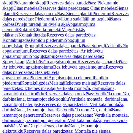
skapji
Piekaramie skapji
Rezerves daļas paredzētas: Piekaramie
skapji
Citas mēbeles
Rezerves daļas paredzētas: Citas mēbeles
Sienas
plaukti
Rezerves daļas paredzētas: Sienas plaukti
Piederumi
Rezerves
daļas paredzētas: Piederumi
Atvilktņu sadalītāji un uzglabāšanas
kārbas
Dvieļu turētāji un dvieļu āķi
Apgaismojuma
elementi
Rokturi
Kāju komplekti
Magnētiskās
plāksnes
Kontaktligzdas
Rezerves daļas paredzētas:
Kontaktligzdas
Papildu piederumi
Spoguļi un
spoguļskapji
Spoguļi
Rezerves daļas paredzētas: Spoguļi
Ar iebūvētu
apgaismojumu
Rezerves daļas paredzētas: Ar iebūvētu
apgaismojumu
Spoguļskapji
Rezerves daļas paredzētas:
Spoguļskapji
Ar iebūvētu apgaismojumu
Rezerves daļas paredzētas:
Ar iebūvētu apgaismojumu
Bez iebūvēta apgaismojuma
Rezerves
daļas paredzētas: Bez iebūvēta
apgaismojuma
Piederumi
Apgaismojuma elementi
Papildu
piederumi
Kontaktligzdas
Maisītāji
Izlietnes maisītāji
Rezerves daļas
paredzētas: Izlietnes maisītāji
Vertikāla montāža, darbināšana,
izmantojot elektrotīklu
Rezerves daļas paredzētas: Vertikāla montāža,
darbināšana, izmantojot elektrotīklu
Vertikāla montāža, darbināšana,
izmantojot baterijas
Rezerves daļas paredzētas: Vertikāla montāža,
darbināšana, izmantojot baterijas
Vertikāla montāža, darbināšana,
izmantojot ģeneratoru
Rezerves daļas paredzētas: Vertikāla montāža,
darbināšana, izmantojot ģeneratoru
Vertikāla montāža, vienas sviras
maisītājs
Montāža pie sienas, darbināšana, izmantojot
elektrotīklu
Rezerves daļas paredzētas: Montāža pie sienas,