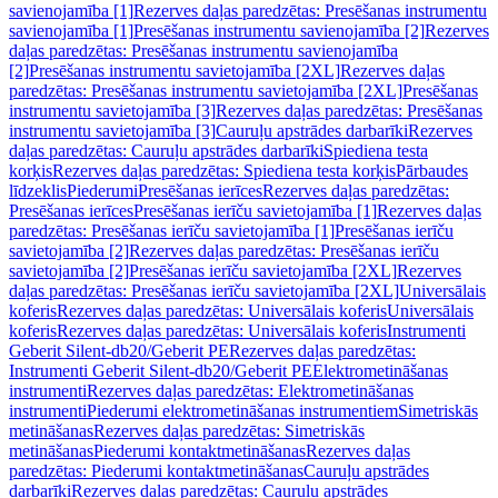
savienojamība [1]
Rezerves daļas paredzētas: Presēšanas instrumentu
savienojamība [1]
Presēšanas instrumentu savienojamība [2]
Rezerves
daļas paredzētas: Presēšanas instrumentu savienojamība
[2]
Presēšanas instrumentu savietojamība [2XL]
Rezerves daļas
paredzētas: Presēšanas instrumentu savietojamība [2XL]
Presēšanas
instrumentu savietojamība [3]
Rezerves daļas paredzētas: Presēšanas
instrumentu savietojamība [3]
Cauruļu apstrādes darbarīki
Rezerves
daļas paredzētas: Cauruļu apstrādes darbarīki
Spiediena testa
korķis
Rezerves daļas paredzētas: Spiediena testa korķis
Pārbaudes
līdzeklis
Piederumi
Presēšanas ierīces
Rezerves daļas paredzētas:
Presēšanas ierīces
Presēšanas ierīču savietojamība [1]
Rezerves daļas
paredzētas: Presēšanas ierīču savietojamība [1]
Presēšanas ierīču
savietojamība [2]
Rezerves daļas paredzētas: Presēšanas ierīču
savietojamība [2]
Presēšanas ierīču savietojamība [2XL]
Rezerves
daļas paredzētas: Presēšanas ierīču savietojamība [2XL]
Universālais
koferis
Rezerves daļas paredzētas: Universālais koferis
Universālais
koferis
Rezerves daļas paredzētas: Universālais koferis
Instrumenti
Geberit Silent-db20/Geberit PE
Rezerves daļas paredzētas:
Instrumenti Geberit Silent-db20/Geberit PE
Elektrometināšanas
instrumenti
Rezerves daļas paredzētas: Elektrometināšanas
instrumenti
Piederumi elektrometināšanas instrumentiem
Simetriskās
metināšanas
Rezerves daļas paredzētas: Simetriskās
metināšanas
Piederumi kontaktmetināšanas
Rezerves daļas
paredzētas: Piederumi kontaktmetināšanas
Cauruļu apstrādes
darbarīki
Rezerves daļas paredzētas: Cauruļu apstrādes