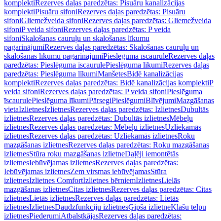
komplekti
Rezerves daļas paredzētas: Pisuāru kanalizācijas
komplekti
Pisuāru sifoni
Rezerves daļas paredzētas: Pisuāru
sifoni
Gliemežveida sifoni
Rezerves daļas paredzētas: Gliemežveida
sifoni
P veida sifoni
Rezerves daļas paredzētas: P veida
sifoni
Skalošanas cauruļu un skalošanas līkumu
pagarinājumi
Rezerves daļas paredzētas: Skalošanas cauruļu un
skalošanas līkumu pagarinājumi
Pieslēguma īscaurule
Rezerves daļas
paredzētas: Pieslēguma īscaurule
Pieslēguma līkumi
Rezerves daļas
paredzētas: Pieslēguma līkumi
Manšetes
Bidē kanalizācijas
komplekti
Rezerves daļas paredzētas: Bidē kanalizācijas komplekti
P
veida sifoni
Rezerves daļas paredzētas: P veida sifoni
Pieslēguma
īscaurule
Pieslēguma līkumi
Pārsegi
Pieslēgumi
Blīvējumi
Mazgāšanas
vieta
Izlietnes
Izlietnes
Rezerves daļas paredzētas: Izlietnes
Dubultās
izlietnes
Rezerves daļas paredzētas: Dubultās izlietnes
Mēbeļu
izlietnes
Rezerves daļas paredzētas: Mēbeļu izlietnes
Uzliekamās
izlietnes
Rezerves daļas paredzētas: Uzliekamās izlietnes
Roku
mazgāšanas izlietnes
Rezerves daļas paredzētas: Roku mazgāšanas
izlietnes
Stūra roku mazgāšanas izlietne
Daļēji iemontētās
izlietnes
Iebūvējamas izlietnes
Rezerves daļas paredzētas:
Iebūvējamas izlietnes
Zem virsmas iebūvējamas
Stūra
izlietnes
Izlietnes Comfort
Izlietnes bērniem
Izlietnes
Lielās
mazgāšanas izlietnes
Citas izlietnes
Rezerves daļas paredzētas: Citas
izlietnes
Lietās izlietnes
Rezerves daļas paredzētas: Lietās
izlietnes
Izlietnes
Daudzfunkciju izlietnes
Ģipša izlietne
Klašu telpu
izlietnes
Piederumi
Atbalstkājas
Rezerves daļas paredzētas: