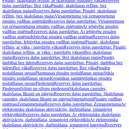
Pisuāri, skalošanas režīms, ar skalošanas malu
Bez vāka
Rezerves
daļas paredzētas: Bez vāka
Pisuāri, skalošanas režīms, bez
skalošanas malas
Rezerves daļas paredzētas: Pisuāri, skalošanas
režīms, bez skalošanas malas
Virsapmetuma vai zemapmetuma
pisuāru vadības sistēmām
Rezerves daļas paredzētas: Virsapmetuma
vai zemapmetuma pisuāru vadības sistēmām
Ar iebūvētu pisuāru
vadības sistēmu
Rezerves daļas paredzētas: Ar iebūvētu pisuāru
vadības sistēmu
Iebūvētai pisuāru vadības sistēmai
Rezerves daļas
paredzētas: Iebūvētai pisuāru vadības sistēmai
Pisuāri, skalošanas
režīms, ar vāku / paredzēts vākam
Rezerves daļas paredzētas: Pisuāri,
skalošanas režīms, ar vāku / paredzēts vākam
Bez skalošanas
malas
Rezerves daļas paredzētas: Bez skalošanas malas
Pisuāri,
darbībai bez ūdens
Rezerves daļas paredzētas: Pisuāri, darbībai bez
ūdens
Bez vāka
Rezerves daļas paredzētas: Bez vāka
Pisuāru
nodalīšanas sienas
Plastmasas pisuāru nodalīšanas sienas
Stikla
pisuāru nodalīšanas sienas
Keramikas sanitārtehnikas pisuāru
nodalīšanas sienas
Piederumi
Rezerves daļas paredzētas:
Piederumi
Sifoni un sifonu piederumi
Skalošanas caurules,
skalošanas līkumi un pārejas
Rezerves daļas paredzētas: Skalošanas
caurules, skalošanas līkumi un pārejas
Stiprinājumi
Pisuāru vadības
sistēmas
Zemapmetuma
Rezerves daļas paredzētas: Zemapmetuma
Ar
elektronisku skalošanas aktivizāciju, darbināšana, izmantojot
elektrotīklu
Rezerves daļas paredzētas: Ar elektronisku skalošanas
aktivizāciju, darbināšana, izmantojot elektrotīklu
Ar elektronisku
skalošanas aktivizāciju, darbināšana, izmantojot baterijas
Rezerves