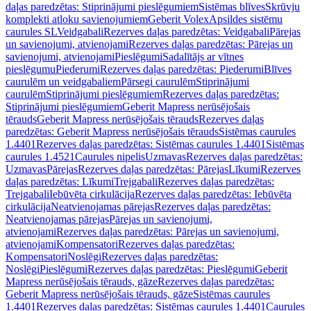
daļas paredzētas: Stiprinājumi pieslēgumiem
Sistēmas blīves
Skrūvju
komplekti atloku savienojumiem
Geberit Volex
Apsildes sistēmu
caurules SL
Veidgabali
Rezerves daļas paredzētas: Veidgabali
Pārejas
un savienojumi, atvienojami
Rezerves daļas paredzētas: Pārejas un
savienojumi, atvienojami
Pieslēgumi
Sadalītājs ar vītnes
pieslēgumu
Piederumi
Rezerves daļas paredzētas: Piederumi
Blīves
caurulēm un veidgabaliem
Pārsegi caurulēm
Stiprinājumi
caurulēm
Stiprinājumi pieslēgumiem
Rezerves daļas paredzētas:
Stiprinājumi pieslēgumiem
Geberit Mapress nerūsējošais
tērauds
Geberit Mapress nerūsējošais tērauds
Rezerves daļas
paredzētas: Geberit Mapress nerūsējošais tērauds
Sistēmas caurules
1.4401
Rezerves daļas paredzētas: Sistēmas caurules 1.4401
Sistēmas
caurules 1.4521
Caurules nipelis
Uzmavas
Rezerves daļas paredzētas:
Uzmavas
Pārejas
Rezerves daļas paredzētas: Pārejas
Līkumi
Rezerves
daļas paredzētas: Līkumi
Trejgabali
Rezerves daļas paredzētas:
Trejgabali
Iebūvēta cirkulācija
Rezerves daļas paredzētas: Iebūvēta
cirkulācija
Neatvienojamas pārejas
Rezerves daļas paredzētas:
Neatvienojamas pārejas
Pārejas un savienojumi,
atvienojami
Rezerves daļas paredzētas: Pārejas un savienojumi,
atvienojami
Kompensatori
Rezerves daļas paredzētas:
Kompensatori
Noslēgi
Rezerves daļas paredzētas:
Noslēgi
Pieslēgumi
Rezerves daļas paredzētas: Pieslēgumi
Geberit
Mapress nerūsējošais tērauds, gāze
Rezerves daļas paredzētas:
Geberit Mapress nerūsējošais tērauds, gāze
Sistēmas caurules
1.4401
Rezerves daļas paredzētas: Sistēmas caurules 1.4401
Caurules