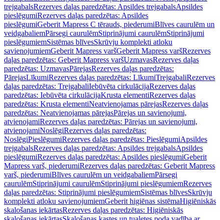
trejgabals
Rezerves daļas paredzētas: Apsildes trejgabals
Apsildes
pieslēgumi
Rezerves daļas paredzētas: Apsildes
pieslēgumi
Geberit Mapress C tērauds, piederumi
Blīves caurulēm un
veidgabaliem
Pārsegi caurulēm
Stiprinājumi caurulēm
Stiprinājumi
pieslēgumiem
Sistēmas blīves
Skrūvju komplekti atloku
savienojumiem
Geberit Mapress varš
Geberit Mapress varš
Rezerves
daļas paredzētas: Geberit Mapress varš
Uzmavas
Rezerves daļas
paredzētas: Uzmavas
Pārejas
Rezerves daļas paredzētas:
Pārejas
Līkumi
Rezerves daļas paredzētas: Līkumi
Trejgabali
Rezerves
daļas paredzētas: Trejgabali
Iebūvēta cirkulācija
Rezerves daļas
paredzētas: Iebūvēta cirkulācija
Krusta elementi
Rezerves daļas
paredzētas: Krusta elementi
Neatvienojamas pārejas
Rezerves daļas
paredzētas: Neatvienojamas pārejas
Pārejas un savienojumi,
atvienojami
Rezerves daļas paredzētas: Pārejas un savienojumi,
atvienojami
Noslēgi
Rezerves daļas paredzētas:
Noslēgi
Pieslēgumi
Rezerves daļas paredzētas: Pieslēgumi
Apsildes
trejgabals
Rezerves daļas paredzētas: Apsildes trejgabals
Apsildes
pieslēgumi
Rezerves daļas paredzētas: Apsildes pieslēgumi
Geberit
Mapress varš, piederumi
Rezerves daļas paredzētas: Geberit Mapress
varš, piederumi
Blīves caurulēm un veidgabaliem
Pārsegi
caurulēm
Stiprinājumi caurulēm
Stiprinājumi pieslēgumiem
Rezerves
daļas paredzētas: Stiprinājumi pieslēgumiem
Sistēmas blīves
Skrūvju
komplekti atloku savienojumiem
Geberit higiēnas sistēma
Higiēniskās
skalošanas iekārtas
Rezerves daļas paredzētas: Higiēniskās
skalošanas iekārtas
Skalošanas kastes un tualetes poda vadība ar