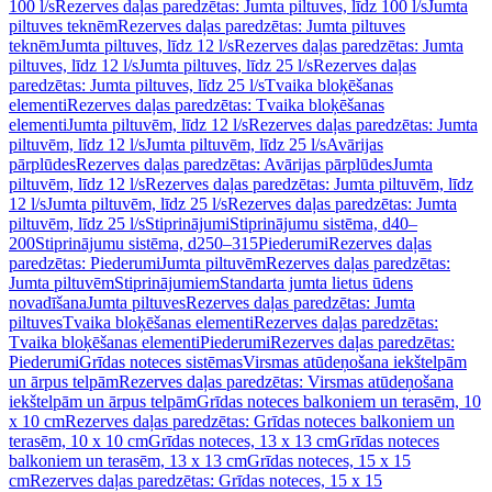
100 l/s
Rezerves daļas paredzētas: Jumta piltuves, līdz 100 l/s
Jumta
piltuves teknēm
Rezerves daļas paredzētas: Jumta piltuves
teknēm
Jumta piltuves, līdz 12 l/s
Rezerves daļas paredzētas: Jumta
piltuves, līdz 12 l/s
Jumta piltuves, līdz 25 l/s
Rezerves daļas
paredzētas: Jumta piltuves, līdz 25 l/s
Tvaika bloķēšanas
elementi
Rezerves daļas paredzētas: Tvaika bloķēšanas
elementi
Jumta piltuvēm, līdz 12 l/s
Rezerves daļas paredzētas: Jumta
piltuvēm, līdz 12 l/s
Jumta piltuvēm, līdz 25 l/s
Avārijas
pārplūdes
Rezerves daļas paredzētas: Avārijas pārplūdes
Jumta
piltuvēm, līdz 12 l/s
Rezerves daļas paredzētas: Jumta piltuvēm, līdz
12 l/s
Jumta piltuvēm, līdz 25 l/s
Rezerves daļas paredzētas: Jumta
piltuvēm, līdz 25 l/s
Stiprinājumi
Stiprinājumu sistēma, d40–
200
Stiprinājumu sistēma, d250–315
Piederumi
Rezerves daļas
paredzētas: Piederumi
Jumta piltuvēm
Rezerves daļas paredzētas:
Jumta piltuvēm
Stiprinājumiem
Standarta jumta lietus ūdens
novadīšana
Jumta piltuves
Rezerves daļas paredzētas: Jumta
piltuves
Tvaika bloķēšanas elementi
Rezerves daļas paredzētas:
Tvaika bloķēšanas elementi
Piederumi
Rezerves daļas paredzētas:
Piederumi
Grīdas noteces sistēmas
Virsmas atūdeņošana iekštelpām
un ārpus telpām
Rezerves daļas paredzētas: Virsmas atūdeņošana
iekštelpām un ārpus telpām
Grīdas noteces balkoniem un terasēm, 10
x 10 cm
Rezerves daļas paredzētas: Grīdas noteces balkoniem un
terasēm, 10 x 10 cm
Grīdas noteces, 13 x 13 cm
Grīdas noteces
balkoniem un terasēm, 13 x 13 cm
Grīdas noteces, 15 x 15
cm
Rezerves daļas paredzētas: Grīdas noteces, 15 x 15