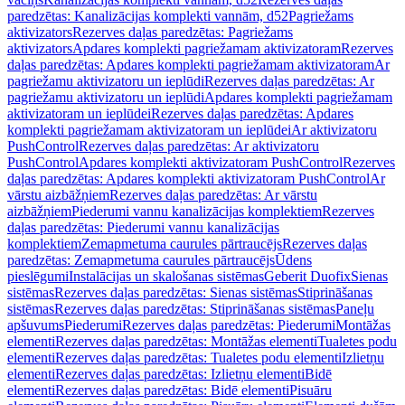
paredzētas: Kanalizācijas komplekti vannām, d52
Pagriežams
aktivizators
Rezerves daļas paredzētas: Pagriežams
aktivizators
Apdares komplekti pagriežamam aktivizatoram
Rezerves
daļas paredzētas: Apdares komplekti pagriežamam aktivizatoram
Ar
pagriežamu aktivizatoru un ieplūdi
Rezerves daļas paredzētas: Ar
pagriežamu aktivizatoru un ieplūdi
Apdares komplekti pagriežamam
aktivizatoram un ieplūdei
Rezerves daļas paredzētas: Apdares
komplekti pagriežamam aktivizatoram un ieplūdei
Ar aktivizatoru
PushControl
Rezerves daļas paredzētas: Ar aktivizatoru
PushControl
Apdares komplekti aktivizatoram PushControl
Rezerves
daļas paredzētas: Apdares komplekti aktivizatoram PushControl
Ar
vārstu aizbāžņiem
Rezerves daļas paredzētas: Ar vārstu
aizbāžņiem
Piederumi vannu kanalizācijas komplektiem
Rezerves
daļas paredzētas: Piederumi vannu kanalizācijas
komplektiem
Zemapmetuma caurules pārtraucējs
Rezerves daļas
paredzētas: Zemapmetuma caurules pārtraucējs
Ūdens
pieslēgumi
Instalācijas un skalošanas sistēmas
Geberit Duofix
Sienas
sistēmas
Rezerves daļas paredzētas: Sienas sistēmas
Stiprināšanas
sistēmas
Rezerves daļas paredzētas: Stiprināšanas sistēmas
Paneļu
apšuvums
Piederumi
Rezerves daļas paredzētas: Piederumi
Montāžas
elementi
Rezerves daļas paredzētas: Montāžas elementi
Tualetes podu
elementi
Rezerves daļas paredzētas: Tualetes podu elementi
Izlietņu
elementi
Rezerves daļas paredzētas: Izlietņu elementi
Bidē
elementi
Rezerves daļas paredzētas: Bidē elementi
Pisuāru