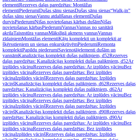
elementi
Rezerves daļas paredzētas: Montāžas
elementi
Piederumi
Dušas sānu sienas
Dušas sānu sienas
“Walk-in”
dušas sānu sienas
Vannu atdalīšanas elementi
Dušas
durvis
Piederumi
Nišas novietošanas kārbas dušām
Nišas
novietošanas kārbas
Piederumi
Vannas
Vannas no sanitārā
akrila
Taisnstūra vannas
Mākslīgā akmens vannas
Vannas
zīdaiņiem
Montāžas elementi
Kāju komplekti un komplekti ar
šķērsstieņiem un sienas enkurskrūvēm
Piederumi
Remonta
komplekti
Papildu piederumi
Savienotājelementi dušām un
vannām
Kanalizācijas komplekti dušas paliktņiem, d52
Rezerves
daļas paredzētas: Kanalizācijas komplekti dušas paliktņiem, d52
Ar
izplūdes vāciņu
Rezerves daļas paredzētas: Ar izplūdes vāciņu
Bez
izplūdes vāciņa
Rezerves daļas paredzētas: Bez izplūdes
vāciņa
Izplūdes vāciņš
Rezerves daļas paredzētas: Izplūdes
vāciņš
Kanalizācijas komplekti dušas paliktņiem, d62
Rezerves daļas
paredzētas: Kanalizācijas komplekti dušas paliktņiem, d62
Ar
izplūdes vāciņu
Rezerves daļas paredzētas: Ar izplūdes vāciņu
Bez
izplūdes vāciņa
Rezerves daļas paredzētas: Bez izplūdes
vāciņa
Izplūdes vāciņš
Rezerves daļas paredzētas: Izplūdes
vāciņš
Kanalizācijas komplekti dušas paliktņiem, d90
Rezerves daļas
paredzētas: Kanalizācijas komplekti dušas paliktņiem, d90
Ar
izplūdes vāciņu
Rezerves daļas paredzētas: Ar izplūdes vāciņu
Bez
izplūdes vāciņa
Rezerves daļas paredzētas: Bez izplūdes
vāciņa
Izplūdes vāciņš
Rezerves daļas paredzētas: Izplūdes
vāciņš
Kanalizācijas komplekti vannām, d52
Rezerves daļas