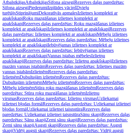
Atbalstkājas
Atbalstkājas
Sifona aizsegi
Rezerves daļas paredzētas:
Sifona aizsegi
Piederumi
Izplūdes vāciņš
Dvieļu
turētājs
Stiprinājumi
Dekoratīvās apmales
Izlietnes komplekti ar
apakšskapi
Roku mazgāšanas izlietnes komplekti ar
apakšskapi
Rezerves daļas paredzētas: Roku mazgāšanas izlietnes
komplekti ar apakšskapi
Izlietnes komplekti ar apakšskapi
Rezerves
daļas paredzētas: Izlietnes komplekti ar apakšskapi
Mēbeļu izlietnes
komplekti ar apakšskapi
Rezerves daļas paredzētas: Mēbeļu izlietnes
komplekti ar apakšskapi
Iebūvējamas izlietnes komplekti ar
apakšskapi
Rezerves daļas paredzētas: Iebūvējamas izlietnes
komplekti ar apakšskapi
Vannas istabas mēbeles
Izlietņu
apakšskapji
Rezerves daļas paredzētas: Izlietņu apakšskapji
Izlietnes
mazām vannas istabām
Rezerves daļas paredzētas: Izlietnes mazām
vannas istabām
Izlietnēm
Rezerves daļas paredzētas:
Izlietnēm
Dubultajām izlietnēm
Rezerves daļas paredzētas:
Dubultajām izlietnēm
Mēbeļu izlietnēm
Rezerves daļas paredzētas:
Mēbeļu izlietnēm
Stūra roku mazgāšanas izlietnēm
Rezerves daļas
paredzētas: Stūra roku mazgāšanas izlietnēm
Izlietņu
virsmas
Rezerves daļas paredzētas: Izlietņu virsmas
Uzliekamai
izlietnei bļodas formā
Rezerves daļas paredzētas: Uzliekamai izlietnei
bļodas formā
Uzliekamai izlietnei taisnstūra
Rezerves daļas
paredzētas: Uzliekamai izlietnei taisnstūra
Sānu skapji
Rezerves daļas
paredzētas: Sānu skapji
Zemi sānu skapji
Rezerves daļas paredzētas:
Zemi sānu skapji
Augsti skapji
Rezerves daļas paredzētas: Augsti
skapji
Vidēji augsti skapji
Rezerves daļas paredzētas: Vidēji augsti