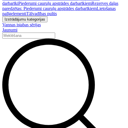
darbarīki
Piederumi cauruļu apstrādes darbarīkiem
Rezerves daļas
paredzētas: Piederumi cauruļu apstrādes darbarīkiem
Lietošanas
palīgelementi
Tālvadības pultis
Izstrādājumu kategorijas
Vannas istabas sērijas
Jaunumi