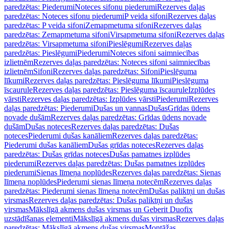
paredzētas: Piederumi
Noteces sifonu piederumi
Rezerves daļas
paredzētas: Noteces sifonu piederumi
P veida sifoni
Rezerves daļas
paredzētas: P veida sifoni
Zemapmetuma sifoni
Rezerves daļas
paredzētas: Zemapmetuma sifoni
Virsapmetuma sifoni
Rezerves daļas
paredzētas: Virsapmetuma sifoni
Pieslēgumi
Rezerves daļas
paredzētas: Pieslēgumi
Piederumi
Noteces sifoni saimniecības
izlietnēm
Rezerves daļas paredzētas: Noteces sifoni saimniecības
izlietnēm
Sifoni
Rezerves daļas paredzētas: Sifoni
Pieslēguma
līkumi
Rezerves daļas paredzētas: Pieslēguma līkumi
Pieslēguma
īscaurule
Rezerves daļas paredzētas: Pieslēguma īscaurule
Izplūdes
vārsti
Rezerves daļas paredzētas: Izplūdes vārsti
Piederumi
Rezerves
daļas paredzētas: Piederumi
Dušas un vannas
Dušas
Grīdas ūdens
novade dušām
Rezerves daļas paredzētas: Grīdas ūdens novade
dušām
Dušas noteces
Rezerves daļas paredzētas: Dušas
noteces
Piederumi dušas kanāliem
Rezerves daļas paredzētas:
Piederumi dušas kanāliem
Dušas grīdas noteces
Rezerves daļas
paredzētas: Dušas grīdas noteces
Dušas pamatnes izplūdes
piederumi
Rezerves daļas paredzētas: Dušas pamatnes izplūdes
piederumi
Sienas līmeņa noplūdes
Rezerves daļas paredzētas: Sienas
līmeņa noplūdes
Piederumi sienas līmeņa notecēm
Rezerves daļas
paredzētas: Piederumi sienas līmeņa notecēm
Dušas paliktņi un dušas
virsmas
Rezerves daļas paredzētas: Dušas paliktņi un dušas
virsmas
Mākslīgā akmens dušas virsmas un Geberit Duofix
uzstādīšanas elementi
Mākslīgā akmens dušas virsmas
Rezerves daļas
paredzētas: Mākslīgā akmens dušas virsmas
Montāžas