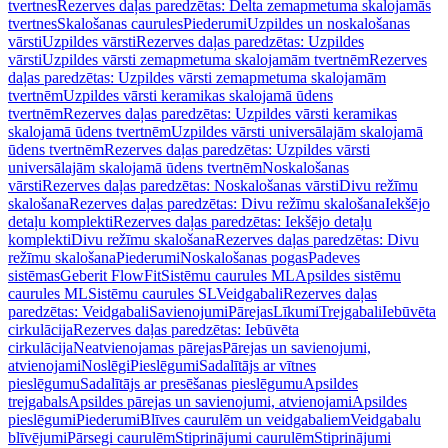
tvertnes
Rezerves daļas paredzētas: Delta zemapmetuma skalojamās
tvertnes
Skalošanas caurules
Piederumi
Uzpildes un noskalošanas
vārsti
Uzpildes vārsti
Rezerves daļas paredzētas: Uzpildes
vārsti
Uzpildes vārsti zemapmetuma skalojamām tvertnēm
Rezerves
daļas paredzētas: Uzpildes vārsti zemapmetuma skalojamām
tvertnēm
Uzpildes vārsti keramikas skalojamā ūdens
tvertnēm
Rezerves daļas paredzētas: Uzpildes vārsti keramikas
skalojamā ūdens tvertnēm
Uzpildes vārsti universālajām skalojamā
ūdens tvertnēm
Rezerves daļas paredzētas: Uzpildes vārsti
universālajām skalojamā ūdens tvertnēm
Noskalošanas
vārsti
Rezerves daļas paredzētas: Noskalošanas vārsti
Divu režīmu
skalošana
Rezerves daļas paredzētas: Divu režīmu skalošana
Iekšējo
detaļu komplekti
Rezerves daļas paredzētas: Iekšējo detaļu
komplekti
Divu režīmu skalošana
Rezerves daļas paredzētas: Divu
režīmu skalošana
Piederumi
Noskalošanas pogas
Padeves
sistēmas
Geberit FlowFit
Sistēmu caurules ML
Apsildes sistēmu
caurules ML
Sistēmu caurules SL
Veidgabali
Rezerves daļas
paredzētas: Veidgabali
Savienojumi
Pārejas
Līkumi
Trejgabali
Iebūvēta
cirkulācija
Rezerves daļas paredzētas: Iebūvēta
cirkulācija
Neatvienojamas pārejas
Pārejas un savienojumi,
atvienojami
Noslēgi
Pieslēgumi
Sadalītājs ar vītnes
pieslēgumu
Sadalītājs ar presēšanas pieslēgumu
Apsildes
trejgabals
Apsildes pārejas un savienojumi, atvienojami
Apsildes
pieslēgumi
Piederumi
Blīves caurulēm un veidgabaliem
Veidgabalu
blīvējumi
Pārsegi caurulēm
Stiprinājumi caurulēm
Stiprinājumi