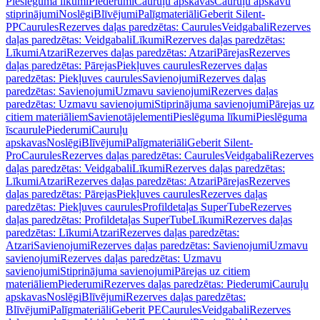
Pieslēguma līkumi
Piederumi
Cauruļu apskavas
Cauruļu apskavu
stiprinājumi
Noslēgi
Blīvējumi
Palīgmateriāli
Geberit Silent-
PP
Caurules
Rezerves daļas paredzētas: Caurules
Veidgabali
Rezerves
daļas paredzētas: Veidgabali
Līkumi
Rezerves daļas paredzētas:
Līkumi
Atzari
Rezerves daļas paredzētas: Atzari
Pārejas
Rezerves
daļas paredzētas: Pārejas
Piekļuves caurules
Rezerves daļas
paredzētas: Piekļuves caurules
Savienojumi
Rezerves daļas
paredzētas: Savienojumi
Uzmavu savienojumi
Rezerves daļas
paredzētas: Uzmavu savienojumi
Stiprinājuma savienojumi
Pārejas uz
citiem materiāliem
Savienotājelementi
Pieslēguma līkumi
Pieslēguma
īscaurule
Piederumi
Cauruļu
apskavas
Noslēgi
Blīvējumi
Palīgmateriāli
Geberit Silent-
Pro
Caurules
Rezerves daļas paredzētas: Caurules
Veidgabali
Rezerves
daļas paredzētas: Veidgabali
Līkumi
Rezerves daļas paredzētas:
Līkumi
Atzari
Rezerves daļas paredzētas: Atzari
Pārejas
Rezerves
daļas paredzētas: Pārejas
Piekļuves caurules
Rezerves daļas
paredzētas: Piekļuves caurules
Profildetaļas SuperTube
Rezerves
daļas paredzētas: Profildetaļas SuperTube
Līkumi
Rezerves daļas
paredzētas: Līkumi
Atzari
Rezerves daļas paredzētas:
Atzari
Savienojumi
Rezerves daļas paredzētas: Savienojumi
Uzmavu
savienojumi
Rezerves daļas paredzētas: Uzmavu
savienojumi
Stiprinājuma savienojumi
Pārejas uz citiem
materiāliem
Piederumi
Rezerves daļas paredzētas: Piederumi
Cauruļu
apskavas
Noslēgi
Blīvējumi
Rezerves daļas paredzētas:
Blīvējumi
Palīgmateriāli
Geberit PE
Caurules
Veidgabali
Rezerves