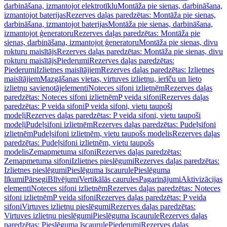
darbināšana, izmantojot elektrotīklu
Montāža pie sienas, darbināšana,
izmantojot baterijas
Rezerves daļas paredzētas: Montāža pie sienas,
darbināšana, izmantojot baterijas
Montāža pie sienas, darbināšana,
izmantojot ģeneratoru
Rezerves daļas paredzētas: Montāža pie
sienas, darbināšana, izmantojot ģeneratoru
Montāža pie sienas, divu
rokturu maisītājs
Rezerves daļas paredzētas: Montāža pie sienas, divu
rokturu maisītājs
Piederumi
Rezerves daļas paredzētas:
Piederumi
Izlietnes maisītājiem
Rezerves daļas paredzētas: Izlietnes
maisītājiem
Mazgāšanas vietas, virtuves izlietņu, ierīču un lieto
izlietņu savienotājelementi
Noteces sifoni izlietnēm
Rezerves daļas
paredzētas: Noteces sifoni izlietnēm
P veida sifoni
Rezerves daļas
paredzētas: P veida sifoni
P veida sifoni, vietu taupoši
modeļi
Rezerves daļas paredzētas: P veida sifoni, vietu taupoši
modeļi
Pudeļsifoni izlietnēm
Rezerves daļas paredzētas: Pudeļsifoni
izlietnēm
Pudeļsifoni izlietnēm, vietu taupošs modelis
Rezerves daļas
paredzētas: Pudeļsifoni izlietnēm, vietu taupošs
modelis
Zemapmetuma sifoni
Rezerves daļas paredzētas:
Zemapmetuma sifoni
Izlietnes pieslēgumi
Rezerves daļas paredzētas:
Izlietnes pieslēgumi
Pieslēguma īscaurule
Pieslēguma
līkumi
Pārsegi
Blīvējumi
Vertikālās caurules
Pagarinājumi
Aktivizācijas
elementi
Noteces sifoni izlietnēm
Rezerves daļas paredzētas: Noteces
sifoni izlietnēm
P veida sifoni
Rezerves daļas paredzētas: P veida
sifoni
Virtuves izlietņu pieslēgumi
Rezerves daļas paredzētas:
Virtuves izlietņu pieslēgumi
Pieslēguma īscaurule
Rezerves daļas
paredzētas: Pieslēguma īscaurule
Piederumi
Rezerves daļas