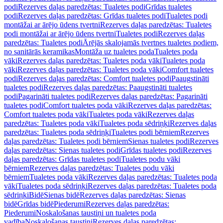
podi
Rezerves daļas paredzētas: Tualetes podi
Grīdas tualetes
podi
Rezerves daļas paredzētas: Grīdas tualetes podi
Tualetes podi
montāžai ar ārējo ūdens tvertni
Rezerves daļas paredzētas: Tualetes
podi montāžai ar ārējo ūdens tvertni
Tualetes podi
Rezerves daļas
paredzētas: Tualetes podi
Ārējās skalojamās tvertnes tualetes podiem,
no sanitārās keramikas
Montāža uz tualetes poda
Tualetes poda
vāki
Rezerves daļas paredzētas: Tualetes poda vāki
Tualetes poda
vāki
Rezerves daļas paredzētas: Tualetes poda vāki
Comfort tualetes
podi
Rezerves daļas paredzētas: Comfort tualetes podi
Paaugstināti
tualetes podi
Rezerves daļas paredzētas: Paaugstināti tualetes
podi
Pagarināti tualetes podi
Rezerves daļas paredzētas: Pagarināti
tualetes podi
Comfort tualetes poda vāki
Rezerves daļas paredzētas:
Comfort tualetes poda vāki
Tualetes poda vāki
Rezerves daļas
paredzētas: Tualetes poda vāki
Tualetes poda sēdriņķi
Rezerves daļas
paredzētas: Tualetes poda sēdriņķi
Tualetes podi bērniem
Rezerves
daļas paredzētas: Tualetes podi bērniem
Sienas tualetes podi
Rezerves
daļas paredzētas: Sienas tualetes podi
Grīdas tualetes podi
Rezerves
daļas paredzētas: Grīdas tualetes podi
Tualetes podu vāki
bērniem
Rezerves daļas paredzētas: Tualetes podu vāki
bērniem
Tualetes poda vāki
Rezerves daļas paredzētas: Tualetes poda
vāki
Tualetes poda sēdriņķi
Rezerves daļas paredzētas: Tualetes poda
sēdriņķi
Bidē
Sienas bidē
Rezerves daļas paredzētas: Sienas
bidē
Grīdas bidē
Piederumi
Rezerves daļas paredzētas:
Piederumi
Noskalošanas taustiņi un tualetes poda
vadība
Noskalošanas taustiņi
Rezerves daļas paredzētas: