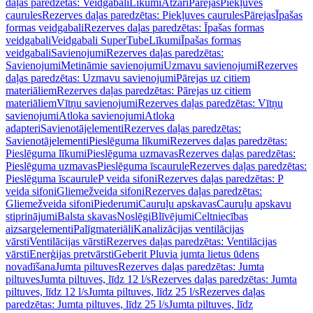
daļas paredzētas: Veidgabali
Līkumi
Atzari
Pārejas
Piekļuves
caurules
Rezerves daļas paredzētas: Piekļuves caurules
Pārejas
Īpašas
formas veidgabali
Rezerves daļas paredzētas: Īpašas formas
veidgabali
Veidgabali SuperTube
Līkumi
Īpašas formas
veidgabali
Savienojumi
Rezerves daļas paredzētas:
Savienojumi
Metināmie savienojumi
Uzmavu savienojumi
Rezerves
daļas paredzētas: Uzmavu savienojumi
Pārejas uz citiem
materiāliem
Rezerves daļas paredzētas: Pārejas uz citiem
materiāliem
Vītņu savienojumi
Rezerves daļas paredzētas: Vītņu
savienojumi
Atloka savienojumi
Atloka
adapteri
Savienotājelementi
Rezerves daļas paredzētas:
Savienotājelementi
Pieslēguma līkumi
Rezerves daļas paredzētas:
Pieslēguma līkumi
Pieslēguma uzmavas
Rezerves daļas paredzētas:
Pieslēguma uzmavas
Pieslēguma īscaurule
Rezerves daļas paredzētas:
Pieslēguma īscaurule
P veida sifoni
Rezerves daļas paredzētas: P
veida sifoni
Gliemežveida sifoni
Rezerves daļas paredzētas:
Gliemežveida sifoni
Piederumi
Cauruļu apskavas
Cauruļu apskavu
stiprinājumi
Balsta skavas
Noslēgi
Blīvējumi
Celtniecības
aizsargelementi
Palīgmateriāli
Kanalizācijas ventilācijas
vārsti
Ventilācijas vārsti
Rezerves daļas paredzētas: Ventilācijas
vārsti
Enerģijas pretvārsti
Geberit Pluvia jumta lietus ūdens
novadīšana
Jumta piltuves
Rezerves daļas paredzētas: Jumta
piltuves
Jumta piltuves, līdz 12 l/s
Rezerves daļas paredzētas: Jumta
piltuves, līdz 12 l/s
Jumta piltuves, līdz 25 l/s
Rezerves daļas
paredzētas: Jumta piltuves, līdz 25 l/s
Jumta piltuves, līdz