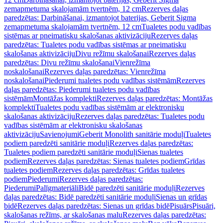
zemapmetuma skalojamām tvertnēm, 12 cm
Rezerves daļas
paredzētas: Darbināšanai, izmantojot baterijas, Geberit Sigma
zemapmetuma skalojamām tvertnēm, 12 cm
Tualetes podu vadības
sistēmas ar pneimatisku skalošanas aktivizāciju
Rezerves daļas
paredzētas: Tualetes podu vadības sistēmas ar pneimatisku
skalošanas aktivizāciju
Divu režīmu skalošanai
Rezerves daļas
paredzētas: Divu režīmu skalošanai
Vienrežīma
noskalošanai
Rezerves daļas paredzētas: Vienrežīma
noskalošanai
Piederumi tualetes podu vadības sistēmām
Rezerves
daļas paredzētas: Piederumi tualetes podu vadības
sistēmām
Montāžas komplekti
Rezerves daļas paredzētas: Montāžas
komplekti
Tualetes podu vadības sistēmām ar elektronisku
skalošanas aktivizāciju
Rezerves daļas paredzētas: Tualetes podu
vadības sistēmām ar elektronisku skalošanas
aktivizāciju
Savienojumi
Geberit Monolith sanitārie moduļi
Tualetes
podiem paredzēti sanitārie moduļi
Rezerves daļas paredzētas:
Tualetes podiem paredzēti sanitārie moduļi
Sienas tualetes
podiem
Rezerves daļas paredzētas: Sienas tualetes podiem
Grīdas
tualetes podiem
Rezerves daļas paredzētas: Grīdas tualetes
podiem
Piederumi
Rezerves daļas paredzētas:
Piederumi
Palīgmateriāli
Bidē paredzēti sanitārie moduļi
Rezerves
daļas paredzētas: Bidē paredzēti sanitārie moduļi
Sienas un grīdas
bidē
Rezerves daļas paredzētas: Sienas un grīdas bidē
Pisuārs
Pisuāri,
skalošanas režīms, ar skalošanas malu
Rezerves daļas paredzētas: