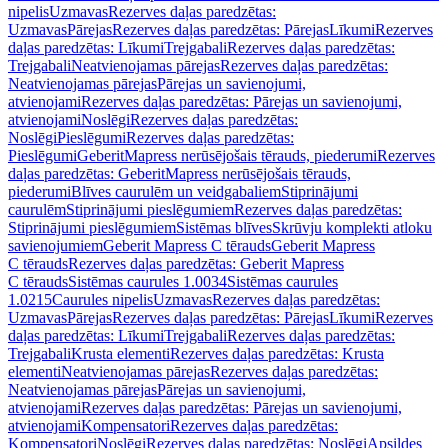
nipelis
Uzmavas
Rezerves daļas paredzētas:
Uzmavas
Pārejas
Rezerves daļas paredzētas: Pārejas
Līkumi
Rezerves
daļas paredzētas: Līkumi
Trejgabali
Rezerves daļas paredzētas:
Trejgabali
Neatvienojamas pārejas
Rezerves daļas paredzētas:
Neatvienojamas pārejas
Pārejas un savienojumi,
atvienojami
Rezerves daļas paredzētas: Pārejas un savienojumi,
atvienojami
Noslēgi
Rezerves daļas paredzētas:
Noslēgi
Pieslēgumi
Rezerves daļas paredzētas:
Pieslēgumi
GeberitMapress nerūsējošais tērauds, piederumi
Rezerves
daļas paredzētas: GeberitMapress nerūsējošais tērauds,
piederumi
Blīves caurulēm un veidgabaliem
Stiprinājumi
caurulēm
Stiprinājumi pieslēgumiem
Rezerves daļas paredzētas:
Stiprinājumi pieslēgumiem
Sistēmas blīves
Skrūvju komplekti atloku
savienojumiem
Geberit Mapress C tērauds
Geberit Mapress
C tērauds
Rezerves daļas paredzētas: Geberit Mapress
C tērauds
Sistēmas caurules 1.0034
Sistēmas caurules
1.0215
Caurules nipelis
Uzmavas
Rezerves daļas paredzētas:
Uzmavas
Pārejas
Rezerves daļas paredzētas: Pārejas
Līkumi
Rezerves
daļas paredzētas: Līkumi
Trejgabali
Rezerves daļas paredzētas:
Trejgabali
Krusta elementi
Rezerves daļas paredzētas: Krusta
elementi
Neatvienojamas pārejas
Rezerves daļas paredzētas:
Neatvienojamas pārejas
Pārejas un savienojumi,
atvienojami
Rezerves daļas paredzētas: Pārejas un savienojumi,
atvienojami
Kompensatori
Rezerves daļas paredzētas:
Kompensatori
Noslēgi
Rezerves daļas paredzētas: Noslēgi
Apsildes