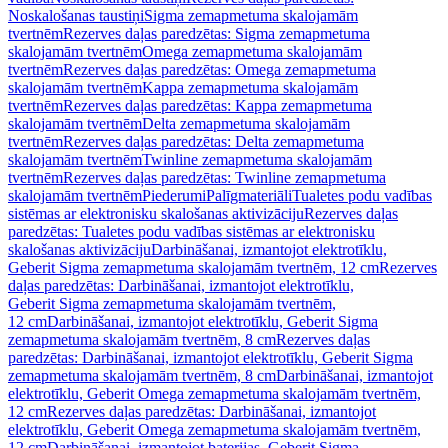
Noskalošanas taustiņi
Sigma zemapmetuma skalojamām
tvertnēm
Rezerves daļas paredzētas: Sigma zemapmetuma
skalojamām tvertnēm
Omega zemapmetuma skalojamām
tvertnēm
Rezerves daļas paredzētas: Omega zemapmetuma
skalojamām tvertnēm
Kappa zemapmetuma skalojamām
tvertnēm
Rezerves daļas paredzētas: Kappa zemapmetuma
skalojamām tvertnēm
Delta zemapmetuma skalojamām
tvertnēm
Rezerves daļas paredzētas: Delta zemapmetuma
skalojamām tvertnēm
Twinline zemapmetuma skalojamām
tvertnēm
Rezerves daļas paredzētas: Twinline zemapmetuma
skalojamām tvertnēm
Piederumi
Palīgmateriāli
Tualetes podu vadības
sistēmas ar elektronisku skalošanas aktivizāciju
Rezerves daļas
paredzētas: Tualetes podu vadības sistēmas ar elektronisku
skalošanas aktivizāciju
Darbināšanai, izmantojot elektrotīklu,
Geberit Sigma zemapmetuma skalojamām tvertnēm, 12 cm
Rezerves
daļas paredzētas: Darbināšanai, izmantojot elektrotīklu,
Geberit Sigma zemapmetuma skalojamām tvertnēm,
12 cm
Darbināšanai, izmantojot elektrotīklu, Geberit Sigma
zemapmetuma skalojamām tvertnēm, 8 cm
Rezerves daļas
paredzētas: Darbināšanai, izmantojot elektrotīklu, Geberit Sigma
zemapmetuma skalojamām tvertnēm, 8 cm
Darbināšanai, izmantojot
elektrotīklu, Geberit Omega zemapmetuma skalojamām tvertnēm,
12 cm
Rezerves daļas paredzētas: Darbināšanai, izmantojot
elektrotīklu, Geberit Omega zemapmetuma skalojamām tvertnēm,
12 cm
Darbināšanai, izmantojot baterijas, Geberit Sigma