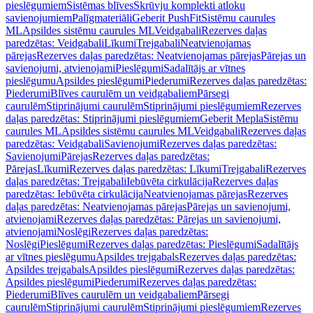
pieslēgumiem
Sistēmas blīves
Skrūvju komplekti atloku
savienojumiem
Palīgmateriāli
Geberit PushFit
Sistēmu caurules
ML
Apsildes sistēmu caurules ML
Veidgabali
Rezerves daļas
paredzētas: Veidgabali
Līkumi
Trejgabali
Neatvienojamas
pārejas
Rezerves daļas paredzētas: Neatvienojamas pārejas
Pārejas un
savienojumi, atvienojami
Pieslēgumi
Sadalītājs ar vītnes
pieslēgumu
Apsildes pieslēgumi
Piederumi
Rezerves daļas paredzētas:
Piederumi
Blīves caurulēm un veidgabaliem
Pārsegi
caurulēm
Stiprinājumi caurulēm
Stiprinājumi pieslēgumiem
Rezerves
daļas paredzētas: Stiprinājumi pieslēgumiem
Geberit Mepla
Sistēmu
caurules ML
Apsildes sistēmu caurules ML
Veidgabali
Rezerves daļas
paredzētas: Veidgabali
Savienojumi
Rezerves daļas paredzētas:
Savienojumi
Pārejas
Rezerves daļas paredzētas:
Pārejas
Līkumi
Rezerves daļas paredzētas: Līkumi
Trejgabali
Rezerves
daļas paredzētas: Trejgabali
Iebūvēta cirkulācija
Rezerves daļas
paredzētas: Iebūvēta cirkulācija
Neatvienojamas pārejas
Rezerves
daļas paredzētas: Neatvienojamas pārejas
Pārejas un savienojumi,
atvienojami
Rezerves daļas paredzētas: Pārejas un savienojumi,
atvienojami
Noslēgi
Rezerves daļas paredzētas:
Noslēgi
Pieslēgumi
Rezerves daļas paredzētas: Pieslēgumi
Sadalītājs
ar vītnes pieslēgumu
Apsildes trejgabals
Rezerves daļas paredzētas:
Apsildes trejgabals
Apsildes pieslēgumi
Rezerves daļas paredzētas:
Apsildes pieslēgumi
Piederumi
Rezerves daļas paredzētas:
Piederumi
Blīves caurulēm un veidgabaliem
Pārsegi
caurulēm
Stiprinājumi caurulēm
Stiprinājumi pieslēgumiem
Rezerves