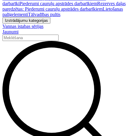
darbarīki
Piederumi cauruļu apstrādes darbarīkiem
Rezerves daļas
paredzētas: Piederumi cauruļu apstrādes darbarīkiem
Lietošanas
palīgelementi
Tālvadības pultis
Izstrādājumu kategorijas
Vannas istabas sērijas
Jaunumi