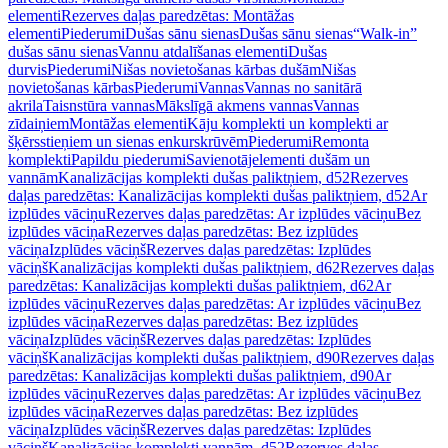
elementi
Rezerves daļas paredzētas: Montāžas
elementi
Piederumi
Dušas sānu sienas
Dušas sānu sienas
“Walk-in”
dušas sānu sienas
Vannu atdalīšanas elementi
Dušas
durvis
Piederumi
Nišas novietošanas kārbas dušām
Nišas
novietošanas kārbas
Piederumi
Vannas
Vannas no sanitārā
akrila
Taisnstūra vannas
Mākslīgā akmens vannas
Vannas
zīdaiņiem
Montāžas elementi
Kāju komplekti un komplekti ar
šķērsstieņiem un sienas enkurskrūvēm
Piederumi
Remonta
komplekti
Papildu piederumi
Savienotājelementi dušām un
vannām
Kanalizācijas komplekti dušas paliktņiem, d52
Rezerves
daļas paredzētas: Kanalizācijas komplekti dušas paliktņiem, d52
Ar
izplūdes vāciņu
Rezerves daļas paredzētas: Ar izplūdes vāciņu
Bez
izplūdes vāciņa
Rezerves daļas paredzētas: Bez izplūdes
vāciņa
Izplūdes vāciņš
Rezerves daļas paredzētas: Izplūdes
vāciņš
Kanalizācijas komplekti dušas paliktņiem, d62
Rezerves daļas
paredzētas: Kanalizācijas komplekti dušas paliktņiem, d62
Ar
izplūdes vāciņu
Rezerves daļas paredzētas: Ar izplūdes vāciņu
Bez
izplūdes vāciņa
Rezerves daļas paredzētas: Bez izplūdes
vāciņa
Izplūdes vāciņš
Rezerves daļas paredzētas: Izplūdes
vāciņš
Kanalizācijas komplekti dušas paliktņiem, d90
Rezerves daļas
paredzētas: Kanalizācijas komplekti dušas paliktņiem, d90
Ar
izplūdes vāciņu
Rezerves daļas paredzētas: Ar izplūdes vāciņu
Bez
izplūdes vāciņa
Rezerves daļas paredzētas: Bez izplūdes
vāciņa
Izplūdes vāciņš
Rezerves daļas paredzētas: Izplūdes
vāciņš
Kanalizācijas komplekti vannām, d52
Rezerves daļas