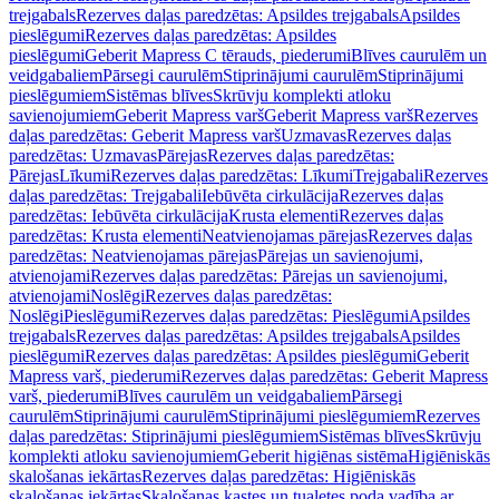
trejgabals
Rezerves daļas paredzētas: Apsildes trejgabals
Apsildes
pieslēgumi
Rezerves daļas paredzētas: Apsildes
pieslēgumi
Geberit Mapress C tērauds, piederumi
Blīves caurulēm un
veidgabaliem
Pārsegi caurulēm
Stiprinājumi caurulēm
Stiprinājumi
pieslēgumiem
Sistēmas blīves
Skrūvju komplekti atloku
savienojumiem
Geberit Mapress varš
Geberit Mapress varš
Rezerves
daļas paredzētas: Geberit Mapress varš
Uzmavas
Rezerves daļas
paredzētas: Uzmavas
Pārejas
Rezerves daļas paredzētas:
Pārejas
Līkumi
Rezerves daļas paredzētas: Līkumi
Trejgabali
Rezerves
daļas paredzētas: Trejgabali
Iebūvēta cirkulācija
Rezerves daļas
paredzētas: Iebūvēta cirkulācija
Krusta elementi
Rezerves daļas
paredzētas: Krusta elementi
Neatvienojamas pārejas
Rezerves daļas
paredzētas: Neatvienojamas pārejas
Pārejas un savienojumi,
atvienojami
Rezerves daļas paredzētas: Pārejas un savienojumi,
atvienojami
Noslēgi
Rezerves daļas paredzētas:
Noslēgi
Pieslēgumi
Rezerves daļas paredzētas: Pieslēgumi
Apsildes
trejgabals
Rezerves daļas paredzētas: Apsildes trejgabals
Apsildes
pieslēgumi
Rezerves daļas paredzētas: Apsildes pieslēgumi
Geberit
Mapress varš, piederumi
Rezerves daļas paredzētas: Geberit Mapress
varš, piederumi
Blīves caurulēm un veidgabaliem
Pārsegi
caurulēm
Stiprinājumi caurulēm
Stiprinājumi pieslēgumiem
Rezerves
daļas paredzētas: Stiprinājumi pieslēgumiem
Sistēmas blīves
Skrūvju
komplekti atloku savienojumiem
Geberit higiēnas sistēma
Higiēniskās
skalošanas iekārtas
Rezerves daļas paredzētas: Higiēniskās
skalošanas iekārtas
Skalošanas kastes un tualetes poda vadība ar