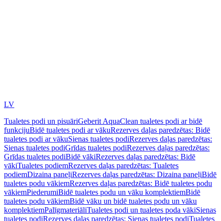
LV
Tualetes podi un pisuāri
Geberit AquaClean tualetes podi ar bidē
funkciju
Bidē tualetes podi ar vāku
Rezerves daļas paredzētas: Bidē
tualetes podi ar vāku
Sienas tualetes podi
Rezerves daļas paredzētas:
Sienas tualetes podi
Grīdas tualetes podi
Rezerves daļas paredzētas:
Grīdas tualetes podi
Bidē vāki
Rezerves daļas paredzētas: Bidē
vāki
Tualetes podiem
Rezerves daļas paredzētas: Tualetes
podiem
Dizaina paneļi
Rezerves daļas paredzētas: Dizaina paneļi
Bidē
tualetes podu vākiem
Rezerves daļas paredzētas: Bidē tualetes podu
vākiem
Piederumi
Bidē tualetes podu un vāku komplektiem
Bidē
tualetes podu vākiem
Bidē vāku un bidē tualetes podu un vāku
komplektiem
Palīgmateriāli
Tualetes podi un tualetes poda vāki
Sienas
tualetes podi
Rezerves daļas paredzētas: Sienas tualetes podi
Tualetes