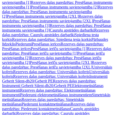
savienojamība [1]
Rezerves daļas paredzētas: Presēšanas instrumentu
savienojamība [1]
Presēšanas instrumentu savienojamība [2]
Rezerves
daļas paredzētas: Presēšanas instrumentu savienojamība
[2]
Presēšanas instrumentu savietojamība [2XL]
Rezerves daļas
paredzētas: Presēšanas instrumentu savietojamība [2XL]
Presēšanas
instrumentu savietojamība [3]
Rezerves daļas paredzētas: Presēšanas
instrumentu savietojamība [3]
Cauruļu apstrādes darbarīki
Rezerves
daļas paredzētas: Cauruļu apstrādes darbarīki
Spiediena testa
korķis
Rezerves daļas paredzētas: Spiediena testa korķis
Pārbaudes
līdzeklis
Piederumi
Presēšanas ierīces
Rezerves daļas paredzētas:
Presēšanas ierīces
Presēšanas ierīču savietojamība [1]
Rezerves daļas
paredzētas: Presēšanas ierīču savietojamība [1]
Presēšanas ierīču
savietojamība [2]
Rezerves daļas paredzētas: Presēšanas ierīču
savietojamība [2]
Presēšanas ierīču savietojamība [2XL]
Rezerves
daļas paredzētas: Presēšanas ierīču savietojamība [2XL]
Universālais
koferis
Rezerves daļas paredzētas: Universālais koferis
Universālais
koferis
Rezerves daļas paredzētas: Universālais koferis
Instrumenti
Geberit Silent-db20/Geberit PE
Rezerves daļas paredzētas:
Instrumenti Geberit Silent-db20/Geberit PE
Elektrometināšanas
instrumenti
Rezerves daļas paredzētas: Elektrometināšanas
instrumenti
Piederumi elektrometināšanas instrumentiem
Simetriskās
metināšanas
Rezerves daļas paredzētas: Simetriskās
metināšanas
Piederumi kontaktmetināšanas
Rezerves daļas
paredzētas: Piederumi kontaktmetināšanas
Cauruļu apstrādes
darbarīki
Rezerves daļas paredzētas: Cauruļu apstrādes