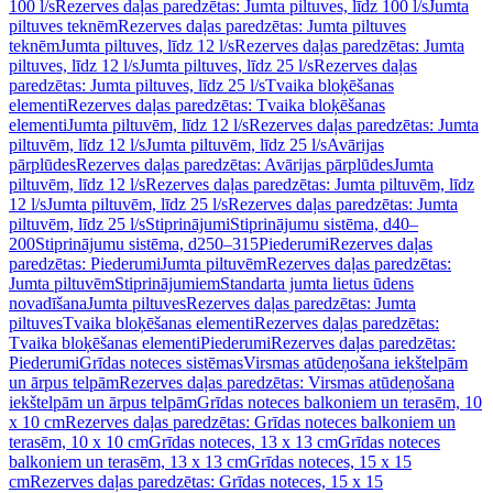
100 l/s
Rezerves daļas paredzētas: Jumta piltuves, līdz 100 l/s
Jumta
piltuves teknēm
Rezerves daļas paredzētas: Jumta piltuves
teknēm
Jumta piltuves, līdz 12 l/s
Rezerves daļas paredzētas: Jumta
piltuves, līdz 12 l/s
Jumta piltuves, līdz 25 l/s
Rezerves daļas
paredzētas: Jumta piltuves, līdz 25 l/s
Tvaika bloķēšanas
elementi
Rezerves daļas paredzētas: Tvaika bloķēšanas
elementi
Jumta piltuvēm, līdz 12 l/s
Rezerves daļas paredzētas: Jumta
piltuvēm, līdz 12 l/s
Jumta piltuvēm, līdz 25 l/s
Avārijas
pārplūdes
Rezerves daļas paredzētas: Avārijas pārplūdes
Jumta
piltuvēm, līdz 12 l/s
Rezerves daļas paredzētas: Jumta piltuvēm, līdz
12 l/s
Jumta piltuvēm, līdz 25 l/s
Rezerves daļas paredzētas: Jumta
piltuvēm, līdz 25 l/s
Stiprinājumi
Stiprinājumu sistēma, d40–
200
Stiprinājumu sistēma, d250–315
Piederumi
Rezerves daļas
paredzētas: Piederumi
Jumta piltuvēm
Rezerves daļas paredzētas:
Jumta piltuvēm
Stiprinājumiem
Standarta jumta lietus ūdens
novadīšana
Jumta piltuves
Rezerves daļas paredzētas: Jumta
piltuves
Tvaika bloķēšanas elementi
Rezerves daļas paredzētas:
Tvaika bloķēšanas elementi
Piederumi
Rezerves daļas paredzētas:
Piederumi
Grīdas noteces sistēmas
Virsmas atūdeņošana iekštelpām
un ārpus telpām
Rezerves daļas paredzētas: Virsmas atūdeņošana
iekštelpām un ārpus telpām
Grīdas noteces balkoniem un terasēm, 10
x 10 cm
Rezerves daļas paredzētas: Grīdas noteces balkoniem un
terasēm, 10 x 10 cm
Grīdas noteces, 13 x 13 cm
Grīdas noteces
balkoniem un terasēm, 13 x 13 cm
Grīdas noteces, 15 x 15
cm
Rezerves daļas paredzētas: Grīdas noteces, 15 x 15