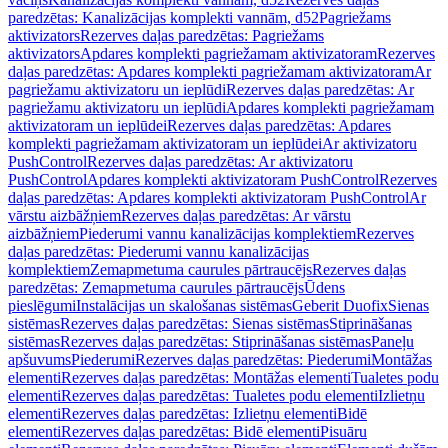
paredzētas: Kanalizācijas komplekti vannām, d52
Pagriežams
aktivizators
Rezerves daļas paredzētas: Pagriežams
aktivizators
Apdares komplekti pagriežamam aktivizatoram
Rezerves
daļas paredzētas: Apdares komplekti pagriežamam aktivizatoram
Ar
pagriežamu aktivizatoru un ieplūdi
Rezerves daļas paredzētas: Ar
pagriežamu aktivizatoru un ieplūdi
Apdares komplekti pagriežamam
aktivizatoram un ieplūdei
Rezerves daļas paredzētas: Apdares
komplekti pagriežamam aktivizatoram un ieplūdei
Ar aktivizatoru
PushControl
Rezerves daļas paredzētas: Ar aktivizatoru
PushControl
Apdares komplekti aktivizatoram PushControl
Rezerves
daļas paredzētas: Apdares komplekti aktivizatoram PushControl
Ar
vārstu aizbāžņiem
Rezerves daļas paredzētas: Ar vārstu
aizbāžņiem
Piederumi vannu kanalizācijas komplektiem
Rezerves
daļas paredzētas: Piederumi vannu kanalizācijas
komplektiem
Zemapmetuma caurules pārtraucējs
Rezerves daļas
paredzētas: Zemapmetuma caurules pārtraucējs
Ūdens
pieslēgumi
Instalācijas un skalošanas sistēmas
Geberit Duofix
Sienas
sistēmas
Rezerves daļas paredzētas: Sienas sistēmas
Stiprināšanas
sistēmas
Rezerves daļas paredzētas: Stiprināšanas sistēmas
Paneļu
apšuvums
Piederumi
Rezerves daļas paredzētas: Piederumi
Montāžas
elementi
Rezerves daļas paredzētas: Montāžas elementi
Tualetes podu
elementi
Rezerves daļas paredzētas: Tualetes podu elementi
Izlietņu
elementi
Rezerves daļas paredzētas: Izlietņu elementi
Bidē
elementi
Rezerves daļas paredzētas: Bidē elementi
Pisuāru