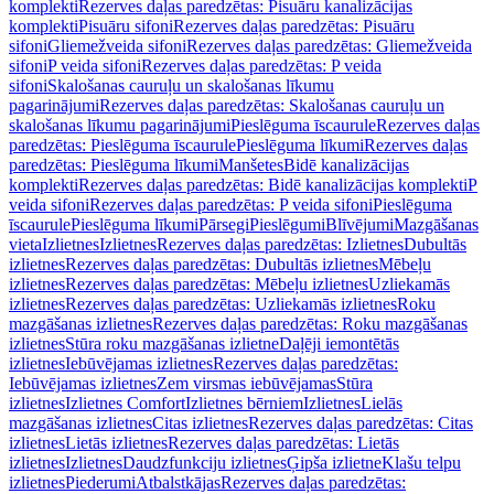
komplekti
Rezerves daļas paredzētas: Pisuāru kanalizācijas
komplekti
Pisuāru sifoni
Rezerves daļas paredzētas: Pisuāru
sifoni
Gliemežveida sifoni
Rezerves daļas paredzētas: Gliemežveida
sifoni
P veida sifoni
Rezerves daļas paredzētas: P veida
sifoni
Skalošanas cauruļu un skalošanas līkumu
pagarinājumi
Rezerves daļas paredzētas: Skalošanas cauruļu un
skalošanas līkumu pagarinājumi
Pieslēguma īscaurule
Rezerves daļas
paredzētas: Pieslēguma īscaurule
Pieslēguma līkumi
Rezerves daļas
paredzētas: Pieslēguma līkumi
Manšetes
Bidē kanalizācijas
komplekti
Rezerves daļas paredzētas: Bidē kanalizācijas komplekti
P
veida sifoni
Rezerves daļas paredzētas: P veida sifoni
Pieslēguma
īscaurule
Pieslēguma līkumi
Pārsegi
Pieslēgumi
Blīvējumi
Mazgāšanas
vieta
Izlietnes
Izlietnes
Rezerves daļas paredzētas: Izlietnes
Dubultās
izlietnes
Rezerves daļas paredzētas: Dubultās izlietnes
Mēbeļu
izlietnes
Rezerves daļas paredzētas: Mēbeļu izlietnes
Uzliekamās
izlietnes
Rezerves daļas paredzētas: Uzliekamās izlietnes
Roku
mazgāšanas izlietnes
Rezerves daļas paredzētas: Roku mazgāšanas
izlietnes
Stūra roku mazgāšanas izlietne
Daļēji iemontētās
izlietnes
Iebūvējamas izlietnes
Rezerves daļas paredzētas:
Iebūvējamas izlietnes
Zem virsmas iebūvējamas
Stūra
izlietnes
Izlietnes Comfort
Izlietnes bērniem
Izlietnes
Lielās
mazgāšanas izlietnes
Citas izlietnes
Rezerves daļas paredzētas: Citas
izlietnes
Lietās izlietnes
Rezerves daļas paredzētas: Lietās
izlietnes
Izlietnes
Daudzfunkciju izlietnes
Ģipša izlietne
Klašu telpu
izlietnes
Piederumi
Atbalstkājas
Rezerves daļas paredzētas: