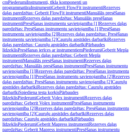
cm
Piederumi
Instrumenti, tīkla komponenti un
programmatūra
Instrumenti
Geberit FlowFit instrumenti
Rezerves
daļas paredzētas: Geberit FlowFit instrumenti
Manuālās presēšanas
instrumenti
Rezerves daļas paredzētas: Manuālās presēšanas
instrumenti
Presēšanas instrumentu savietojamība [1]
Rezerves daļas
paredzētas: Presēšanas instrumentu savietojamība [1]
Presēšanas
instrumentu savietojamība [2]
Rezerves daļas paredzētas: Presēšanas
instrumentu savietojamība [2]
Cauruļu apstrādes darbarīki
Rezerves
daļas paredzētas: Cauruļu apstrādes darbarīki
Pārbaudes
līdzeklis
Presēšanas ierīces ar instrumentiem
Piederumi
Geberit Mepla
instrumenti
Rezerves daļas paredzētas: Geberit Mepla
instrumenti
Manuālās presēšanas instrumenti
Rezerves daļas
paredzētas: Manuālās presēšanas instrumenti
Presēšanas instrumentu
savienojamība [1]
Rezerves daļas paredzētas: Presēšanas instrumentu
savienojamība [1]
Presēšanas instrumentu savienojamība [2]
Rezerves
daļas paredzētas: Presēšanas instrumentu savienojamība [2]
Cauruļu
apstrādes darbarīki
Rezerves daļas paredzētas: Cauruļu apstrādes
darbarīki
Spiediena testa korķis
Pārbaudes
līdzeklis
Piederumi
Geberit Volex instrumenti
Rezerves daļas
paredzētas: Geberit Volex instrumenti
Presēšanas instrumentu
savienojamība [2]
Rezerves daļas paredzētas: Presēšanas instrumentu
savienojamība [2]
Cauruļu apstrādes darbarīki
Rezerves daļas
paredzētas: Cauruļu apstrādes darbarīki
Pārbaudes
līdzeklis
Piederumi
Geberit Mapress instrumenti
Rezerves daļas
paredzētas: Geberit Mapress instrumenti
Presēšanas instrumentu