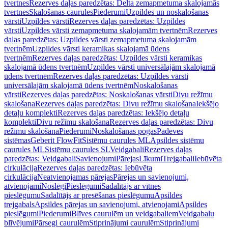
tvertnes
Rezerves daļas paredzētas: Delta zemapmetuma skalojamās
tvertnes
Skalošanas caurules
Piederumi
Uzpildes un noskalošanas
vārsti
Uzpildes vārsti
Rezerves daļas paredzētas: Uzpildes
vārsti
Uzpildes vārsti zemapmetuma skalojamām tvertnēm
Rezerves
daļas paredzētas: Uzpildes vārsti zemapmetuma skalojamām
tvertnēm
Uzpildes vārsti keramikas skalojamā ūdens
tvertnēm
Rezerves daļas paredzētas: Uzpildes vārsti keramikas
skalojamā ūdens tvertnēm
Uzpildes vārsti universālajām skalojamā
ūdens tvertnēm
Rezerves daļas paredzētas: Uzpildes vārsti
universālajām skalojamā ūdens tvertnēm
Noskalošanas
vārsti
Rezerves daļas paredzētas: Noskalošanas vārsti
Divu režīmu
skalošana
Rezerves daļas paredzētas: Divu režīmu skalošana
Iekšējo
detaļu komplekti
Rezerves daļas paredzētas: Iekšējo detaļu
komplekti
Divu režīmu skalošana
Rezerves daļas paredzētas: Divu
režīmu skalošana
Piederumi
Noskalošanas pogas
Padeves
sistēmas
Geberit FlowFit
Sistēmu caurules ML
Apsildes sistēmu
caurules ML
Sistēmu caurules SL
Veidgabali
Rezerves daļas
paredzētas: Veidgabali
Savienojumi
Pārejas
Līkumi
Trejgabali
Iebūvēta
cirkulācija
Rezerves daļas paredzētas: Iebūvēta
cirkulācija
Neatvienojamas pārejas
Pārejas un savienojumi,
atvienojami
Noslēgi
Pieslēgumi
Sadalītājs ar vītnes
pieslēgumu
Sadalītājs ar presēšanas pieslēgumu
Apsildes
trejgabals
Apsildes pārejas un savienojumi, atvienojami
Apsildes
pieslēgumi
Piederumi
Blīves caurulēm un veidgabaliem
Veidgabalu
blīvējumi
Pārsegi caurulēm
Stiprinājumi caurulēm
Stiprinājumi