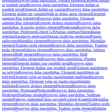
elementi
Rezerves daļas paredzētas: Pisuāru elementi
Elementi dušām
ar noplūdi sienā
Rezerves daļas paredzētas: Elementi dušām ar
noplūdi sienā
Elementi dušām un vannām
Rezerves daļas paredzētas:
Elementi dušām un vannām
Walk-in dušas sienu elementi
Elementi
saimniecības izlietnēm
Rezerves daļas paredzētas: Elementi
saimniecības izlietnēm
Konsoļu slodzes elementi
Rezerves daļas
paredzētas: Konsoļu slodzes elementi
Piederumi
Rezerves daļas
paredzētas: Piederumi
Geberit GIS
Sienas sistēmas
Stiprināšanas
sistēmas
Sagatavju piederumi
Skaņas izolācijas piederumi
Paneļu
apšuvums
Montāžas elementi
Rezerves daļas paredzētas: Montāžas
elementi
Tualetes podu elementi
Rezerves daļas paredzētas: Tualetes
podu elementi
Izlietņu elementi
Rezerves daļas paredzētas: Izlietņu
elementi
Bidē elementi
Rezerves daļas paredzētas: Bidē
elementi
Pisuāru elementi
Rezerves daļas paredzētas: Pisuāru
elementi
Elementi dušām arar noplūdi sienā
Rezerves daļas
paredzētas: Elementi dušām arar noplūdi sienā
Elementi maisītājiem
un ierīcēm
Rezerves daļas paredzētas: Elementi maisītājiem un
ierīcēm
Elementi veļas un trauku mazgājamām mašīnām
Rezerves
daļas paredzētas: Elementi veļas un trauku mazgājamām
mašīnām
Konsoļu slodzes elementi
Piederumi
Rezerves daļas
paredzētas: Piederumi
Piederumi
Rezerves daļas paredzētas:
Piederumi
Sistēmas sienām
Rezerves daļas paredzētas: Sistēmas
sienām
Padeves sistēmām
Ūdens novadei
Geberit Kombifix
Montāžas
elementi
Rezerves daļas paredzētas: Montāžas elementi
Tualetes podu
elementi
Rezerves daļas paredzētas: Tualetes podu elementi
Izlietņu