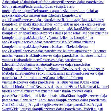
Atbalstkājas
Atbalstkājas
Sifona aizsegi
Rezerves daļas paredzētas:
Sifona aizsegi
Piederumi
Izplūdes vāciņš
Dvieļu
turētājs
Stiprinājumi
Dekoratīvās apmales
Izlietnes komplekti ar
apakšskapi
Roku mazgāšanas izlietnes komplekti ar
apakšskapi
Rezerves daļas paredzētas: Roku mazgāšanas izlietnes
komplekti ar apakšskapi
Izlietnes komplekti ar apakšskapi
Rezerves
daļas paredzētas: Izlietnes komplekti ar apakšskapi
Mēbeļu izlietnes
komplekti ar apakšskapi
Rezerves daļas paredzētas: Mēbeļu izlietnes
komplekti ar apakšskapi
Iebūvējamas izlietnes komplekti ar
apakšskapi
Rezerves daļas paredzētas: Iebūvējamas izlietnes
komplekti ar apakšskapi
Vannas istabas mēbeles
Izlietņu
apakšskapji
Rezerves daļas paredzētas: Izlietņu apakšskapji
Izlietnes
mazām vannas istabām
Rezerves daļas paredzētas: Izlietnes mazām
vannas istabām
Izlietnēm
Rezerves daļas paredzētas:
Izlietnēm
Dubultajām izlietnēm
Rezerves daļas paredzētas:
Dubultajām izlietnēm
Mēbeļu izlietnēm
Rezerves daļas paredzētas:
Mēbeļu izlietnēm
Stūra roku mazgāšanas izlietnēm
Rezerves daļas
paredzētas: Stūra roku mazgāšanas izlietnēm
Izlietņu
virsmas
Rezerves daļas paredzētas: Izlietņu virsmas
Uzliekamai
izlietnei bļodas formā
Rezerves daļas paredzētas: Uzliekamai izlietnei
bļodas formā
Uzliekamai izlietnei taisnstūra
Rezerves daļas
paredzētas: Uzliekamai izlietnei taisnstūra
Sānu skapji
Rezerves daļas
paredzētas: Sānu skapji
Zemi sānu skapji
Rezerves daļas paredzētas:
Zemi sānu skapji
Augsti skapji
Rezerves daļas paredzētas: Augsti
skapji
Vidēji augsti skapji
Rezerves daļas paredzētas: Vidēji augsti