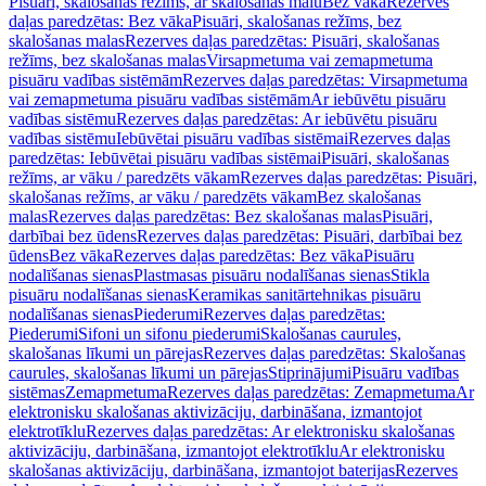
Pisuāri, skalošanas režīms, ar skalošanas malu
Bez vāka
Rezerves
daļas paredzētas: Bez vāka
Pisuāri, skalošanas režīms, bez
skalošanas malas
Rezerves daļas paredzētas: Pisuāri, skalošanas
režīms, bez skalošanas malas
Virsapmetuma vai zemapmetuma
pisuāru vadības sistēmām
Rezerves daļas paredzētas: Virsapmetuma
vai zemapmetuma pisuāru vadības sistēmām
Ar iebūvētu pisuāru
vadības sistēmu
Rezerves daļas paredzētas: Ar iebūvētu pisuāru
vadības sistēmu
Iebūvētai pisuāru vadības sistēmai
Rezerves daļas
paredzētas: Iebūvētai pisuāru vadības sistēmai
Pisuāri, skalošanas
režīms, ar vāku / paredzēts vākam
Rezerves daļas paredzētas: Pisuāri,
skalošanas režīms, ar vāku / paredzēts vākam
Bez skalošanas
malas
Rezerves daļas paredzētas: Bez skalošanas malas
Pisuāri,
darbībai bez ūdens
Rezerves daļas paredzētas: Pisuāri, darbībai bez
ūdens
Bez vāka
Rezerves daļas paredzētas: Bez vāka
Pisuāru
nodalīšanas sienas
Plastmasas pisuāru nodalīšanas sienas
Stikla
pisuāru nodalīšanas sienas
Keramikas sanitārtehnikas pisuāru
nodalīšanas sienas
Piederumi
Rezerves daļas paredzētas:
Piederumi
Sifoni un sifonu piederumi
Skalošanas caurules,
skalošanas līkumi un pārejas
Rezerves daļas paredzētas: Skalošanas
caurules, skalošanas līkumi un pārejas
Stiprinājumi
Pisuāru vadības
sistēmas
Zemapmetuma
Rezerves daļas paredzētas: Zemapmetuma
Ar
elektronisku skalošanas aktivizāciju, darbināšana, izmantojot
elektrotīklu
Rezerves daļas paredzētas: Ar elektronisku skalošanas
aktivizāciju, darbināšana, izmantojot elektrotīklu
Ar elektronisku
skalošanas aktivizāciju, darbināšana, izmantojot baterijas
Rezerves