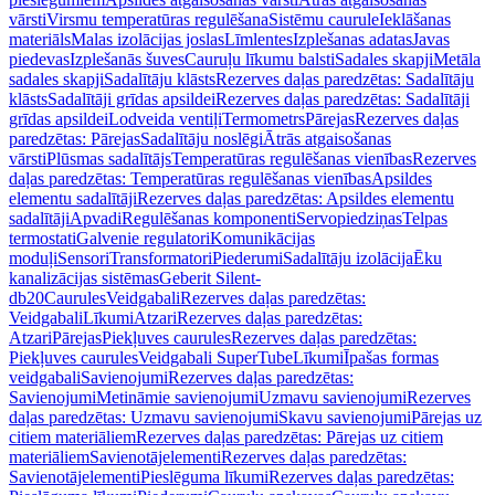
vārsti
Virsmu temperatūras regulēšana
Sistēmu caurule
Ieklāšanas
materiāls
Malas izolācijas joslas
Līmlentes
Izplešanas adatas
Javas
piedevas
Izplešanās šuves
Cauruļu līkumu balsti
Sadales skapji
Metāla
sadales skapji
Sadalītāju klāsts
Rezerves daļas paredzētas: Sadalītāju
klāsts
Sadalītāji grīdas apsildei
Rezerves daļas paredzētas: Sadalītāji
grīdas apsildei
Lodveida ventiļi
Termometrs
Pārejas
Rezerves daļas
paredzētas: Pārejas
Sadalītāju noslēgi
Ātrās atgaisošanas
vārsti
Plūsmas sadalītājs
Temperatūras regulēšanas vienības
Rezerves
daļas paredzētas: Temperatūras regulēšanas vienības
Apsildes
elementu sadalītāji
Rezerves daļas paredzētas: Apsildes elementu
sadalītāji
Apvadi
Regulēšanas komponenti
Servopiedziņas
Telpas
termostati
Galvenie regulatori
Komunikācijas
moduļi
Sensori
Transformatori
Piederumi
Sadalītāju izolācija
Ēku
kanalizācijas sistēmas
Geberit Silent-
db20
Caurules
Veidgabali
Rezerves daļas paredzētas:
Veidgabali
Līkumi
Atzari
Rezerves daļas paredzētas:
Atzari
Pārejas
Piekļuves caurules
Rezerves daļas paredzētas:
Piekļuves caurules
Veidgabali SuperTube
Līkumi
Īpašas formas
veidgabali
Savienojumi
Rezerves daļas paredzētas:
Savienojumi
Metināmie savienojumi
Uzmavu savienojumi
Rezerves
daļas paredzētas: Uzmavu savienojumi
Skavu savienojumi
Pārejas uz
citiem materiāliem
Rezerves daļas paredzētas: Pārejas uz citiem
materiāliem
Savienotājelementi
Rezerves daļas paredzētas:
Savienotājelementi
Pieslēguma līkumi
Rezerves daļas paredzētas: