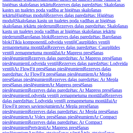
higiēnas skalošanas iekārtu
Rezerves daļas paredzētas: Skalošanas
kastes un tualetes poda vadība ar higiēnas skalošanas
iekārtu
Higiēnas moduļi
Rezerves daļas paredzētas: Higiēnas
moduļi
Skalošanas kastu un tualetes poda vadības ar higiēnas
skalošanas iekārtu piederumi
Rezerves daļas paredzētas: Skalošanas
kastu un tualetes poda vadības ar higiēnas skalošanas iekārtu
piederumi
Barošanas bloki
Rezerves daļas paredzētas: Barošanas
bloki
Tīkla komponenti
Lodveida ventiļi
Caurplūdes ventiļi
zemapmetuma montāžai
Rezerves daļas paredzētas: Caurplūdes
ventiļi zemapmetuma montāžai
Ar Mapress presēšanas
pieslēgumiem
Rezerves daļas paredzētas: Ar Mapress presēšanas
pieslēgumiem
Lodveida ventiļi
Rezerves daļas paredzētas: Lodveida
ventiļi
Ar FlowFit presēšanas pieslēgumiem
Rezerves daļas
paredzētas: Ar FlowFit presēšanas pieslēgumiem
Ar Mepla
presēšanas pieslēgumiem
Rezerves daļas paredzētas: Ar Mepla
presēšanas pieslēgumiem
Ar Mapress presēšanas
pieslēgumiem
Rezerves daļas paredzētas: Ar Mapress presēšanas
pieslēgumiem
Lodveida ventiļi zemapmetuma montāžai
Rezerves
daļas paredzētas: Lodveida ventiļi zemapmetuma montāžai
Ar
FlowFit preses savienojumiem
Ar Mepla presēšanas
pieslēgumiem
Rezerves daļas paredzētas: Ar Mepla presēšanas
pieslēgumiem
Ar Volex presēšanas pieslēgumiem
Ar Compact
pieslēgumiem
Rezerves daļas paredzētas: Ar Compact
pieslēgumiem
Pretvārsti
Ar Mapress presēšanas
pieslēgumiem
Apsildes atgaisošanas vārsti
Ātrās atgaisošanas