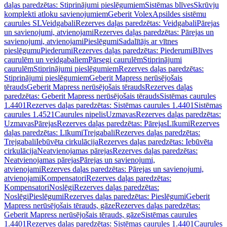
daļas paredzētas: Stiprinājumi pieslēgumiem
Sistēmas blīves
Skrūvju
komplekti atloku savienojumiem
Geberit Volex
Apsildes sistēmu
caurules SL
Veidgabali
Rezerves daļas paredzētas: Veidgabali
Pārejas
un savienojumi, atvienojami
Rezerves daļas paredzētas: Pārejas un
savienojumi, atvienojami
Pieslēgumi
Sadalītājs ar vītnes
pieslēgumu
Piederumi
Rezerves daļas paredzētas: Piederumi
Blīves
caurulēm un veidgabaliem
Pārsegi caurulēm
Stiprinājumi
caurulēm
Stiprinājumi pieslēgumiem
Rezerves daļas paredzētas:
Stiprinājumi pieslēgumiem
Geberit Mapress nerūsējošais
tērauds
Geberit Mapress nerūsējošais tērauds
Rezerves daļas
paredzētas: Geberit Mapress nerūsējošais tērauds
Sistēmas caurules
1.4401
Rezerves daļas paredzētas: Sistēmas caurules 1.4401
Sistēmas
caurules 1.4521
Caurules nipelis
Uzmavas
Rezerves daļas paredzētas:
Uzmavas
Pārejas
Rezerves daļas paredzētas: Pārejas
Līkumi
Rezerves
daļas paredzētas: Līkumi
Trejgabali
Rezerves daļas paredzētas:
Trejgabali
Iebūvēta cirkulācija
Rezerves daļas paredzētas: Iebūvēta
cirkulācija
Neatvienojamas pārejas
Rezerves daļas paredzētas:
Neatvienojamas pārejas
Pārejas un savienojumi,
atvienojami
Rezerves daļas paredzētas: Pārejas un savienojumi,
atvienojami
Kompensatori
Rezerves daļas paredzētas:
Kompensatori
Noslēgi
Rezerves daļas paredzētas:
Noslēgi
Pieslēgumi
Rezerves daļas paredzētas: Pieslēgumi
Geberit
Mapress nerūsējošais tērauds, gāze
Rezerves daļas paredzētas:
Geberit Mapress nerūsējošais tērauds, gāze
Sistēmas caurules
1.4401
Rezerves daļas paredzētas: Sistēmas caurules 1.4401
Caurules