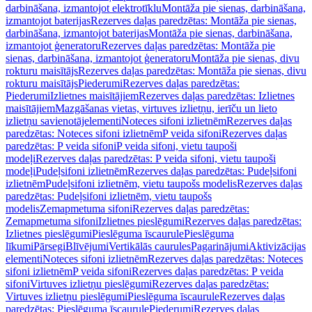
darbināšana, izmantojot elektrotīklu
Montāža pie sienas, darbināšana,
izmantojot baterijas
Rezerves daļas paredzētas: Montāža pie sienas,
darbināšana, izmantojot baterijas
Montāža pie sienas, darbināšana,
izmantojot ģeneratoru
Rezerves daļas paredzētas: Montāža pie
sienas, darbināšana, izmantojot ģeneratoru
Montāža pie sienas, divu
rokturu maisītājs
Rezerves daļas paredzētas: Montāža pie sienas, divu
rokturu maisītājs
Piederumi
Rezerves daļas paredzētas:
Piederumi
Izlietnes maisītājiem
Rezerves daļas paredzētas: Izlietnes
maisītājiem
Mazgāšanas vietas, virtuves izlietņu, ierīču un lieto
izlietņu savienotājelementi
Noteces sifoni izlietnēm
Rezerves daļas
paredzētas: Noteces sifoni izlietnēm
P veida sifoni
Rezerves daļas
paredzētas: P veida sifoni
P veida sifoni, vietu taupoši
modeļi
Rezerves daļas paredzētas: P veida sifoni, vietu taupoši
modeļi
Pudeļsifoni izlietnēm
Rezerves daļas paredzētas: Pudeļsifoni
izlietnēm
Pudeļsifoni izlietnēm, vietu taupošs modelis
Rezerves daļas
paredzētas: Pudeļsifoni izlietnēm, vietu taupošs
modelis
Zemapmetuma sifoni
Rezerves daļas paredzētas:
Zemapmetuma sifoni
Izlietnes pieslēgumi
Rezerves daļas paredzētas:
Izlietnes pieslēgumi
Pieslēguma īscaurule
Pieslēguma
līkumi
Pārsegi
Blīvējumi
Vertikālās caurules
Pagarinājumi
Aktivizācijas
elementi
Noteces sifoni izlietnēm
Rezerves daļas paredzētas: Noteces
sifoni izlietnēm
P veida sifoni
Rezerves daļas paredzētas: P veida
sifoni
Virtuves izlietņu pieslēgumi
Rezerves daļas paredzētas:
Virtuves izlietņu pieslēgumi
Pieslēguma īscaurule
Rezerves daļas
paredzētas: Pieslēguma īscaurule
Piederumi
Rezerves daļas