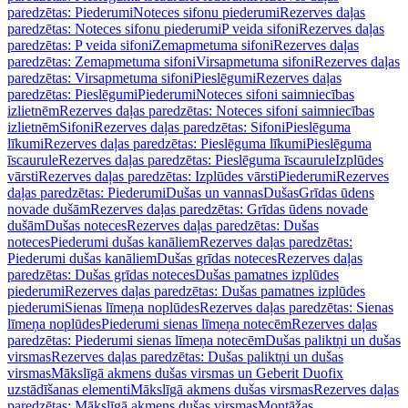
paredzētas: Piederumi
Noteces sifonu piederumi
Rezerves daļas
paredzētas: Noteces sifonu piederumi
P veida sifoni
Rezerves daļas
paredzētas: P veida sifoni
Zemapmetuma sifoni
Rezerves daļas
paredzētas: Zemapmetuma sifoni
Virsapmetuma sifoni
Rezerves daļas
paredzētas: Virsapmetuma sifoni
Pieslēgumi
Rezerves daļas
paredzētas: Pieslēgumi
Piederumi
Noteces sifoni saimniecības
izlietnēm
Rezerves daļas paredzētas: Noteces sifoni saimniecības
izlietnēm
Sifoni
Rezerves daļas paredzētas: Sifoni
Pieslēguma
līkumi
Rezerves daļas paredzētas: Pieslēguma līkumi
Pieslēguma
īscaurule
Rezerves daļas paredzētas: Pieslēguma īscaurule
Izplūdes
vārsti
Rezerves daļas paredzētas: Izplūdes vārsti
Piederumi
Rezerves
daļas paredzētas: Piederumi
Dušas un vannas
Dušas
Grīdas ūdens
novade dušām
Rezerves daļas paredzētas: Grīdas ūdens novade
dušām
Dušas noteces
Rezerves daļas paredzētas: Dušas
noteces
Piederumi dušas kanāliem
Rezerves daļas paredzētas:
Piederumi dušas kanāliem
Dušas grīdas noteces
Rezerves daļas
paredzētas: Dušas grīdas noteces
Dušas pamatnes izplūdes
piederumi
Rezerves daļas paredzētas: Dušas pamatnes izplūdes
piederumi
Sienas līmeņa noplūdes
Rezerves daļas paredzētas: Sienas
līmeņa noplūdes
Piederumi sienas līmeņa notecēm
Rezerves daļas
paredzētas: Piederumi sienas līmeņa notecēm
Dušas paliktņi un dušas
virsmas
Rezerves daļas paredzētas: Dušas paliktņi un dušas
virsmas
Mākslīgā akmens dušas virsmas un Geberit Duofix
uzstādīšanas elementi
Mākslīgā akmens dušas virsmas
Rezerves daļas
paredzētas: Mākslīgā akmens dušas virsmas
Montāžas