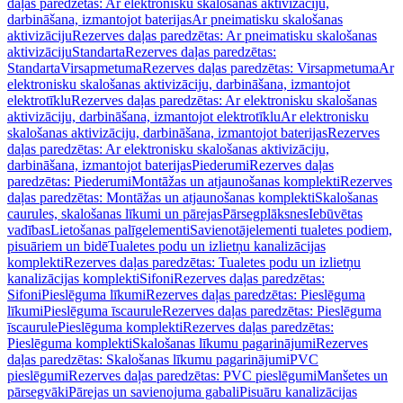
daļas paredzētas: Ar elektronisku skalošanas aktivizāciju,
darbināšana, izmantojot baterijas
Ar pneimatisku skalošanas
aktivizāciju
Rezerves daļas paredzētas: Ar pneimatisku skalošanas
aktivizāciju
Standarta
Rezerves daļas paredzētas:
Standarta
Virsapmetuma
Rezerves daļas paredzētas: Virsapmetuma
Ar
elektronisku skalošanas aktivizāciju, darbināšana, izmantojot
elektrotīklu
Rezerves daļas paredzētas: Ar elektronisku skalošanas
aktivizāciju, darbināšana, izmantojot elektrotīklu
Ar elektronisku
skalošanas aktivizāciju, darbināšana, izmantojot baterijas
Rezerves
daļas paredzētas: Ar elektronisku skalošanas aktivizāciju,
darbināšana, izmantojot baterijas
Piederumi
Rezerves daļas
paredzētas: Piederumi
Montāžas un atjaunošanas komplekti
Rezerves
daļas paredzētas: Montāžas un atjaunošanas komplekti
Skalošanas
caurules, skalošanas līkumi un pārejas
Pārsegplāksnes
Iebūvētas
vadības
Lietošanas palīgelementi
Savienotājelementi tualetes podiem,
pisuāriem un bidē
Tualetes podu un izlietņu kanalizācijas
komplekti
Rezerves daļas paredzētas: Tualetes podu un izlietņu
kanalizācijas komplekti
Sifoni
Rezerves daļas paredzētas:
Sifoni
Pieslēguma līkumi
Rezerves daļas paredzētas: Pieslēguma
līkumi
Pieslēguma īscaurule
Rezerves daļas paredzētas: Pieslēguma
īscaurule
Pieslēguma komplekti
Rezerves daļas paredzētas:
Pieslēguma komplekti
Skalošanas līkumu pagarinājumi
Rezerves
daļas paredzētas: Skalošanas līkumu pagarinājumi
PVC
pieslēgumi
Rezerves daļas paredzētas: PVC pieslēgumi
Manšetes un
pārsegvāki
Pārejas un savienojuma gabali
Pisuāru kanalizācijas