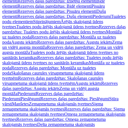
elementi
Rezerves daļas paredzētas: Izlietņu elementi
Bidē
elementi
Rezerves daļas paredzētas: Bidē elementi
Pisuāru
elementi
Rezerves daļas paredzētas: Pisuāru elementi
Dušu
elementi
Rezerves daļas paredzētas: Dušu elementi
Piederumi
Tualetes
podu elementiem
Stiprinājumiem
Ārējās skalojamā ūdens
tvertnes
Tualetes podu ārējās skalojamā ūdens tvertnes
Rezerves daļas
paredzētas: Tualetes podu ārējās skalojamā ūdens tvertnes
Montāža
uz tualetes poda
Rezerves daļas paredzētas: Montāža uz tualetes
poda
Augstu iekārts
Rezerves daļas paredzētas: Augstu iekārts
Zema
un vidēji augsta montāža
Rezerves daļas paredzētas: Zema un vidēji
augsta montāža
Tualetes podu ārējās skalojamā ūdens tvertnes no
sanitārās keramikas
Rezerves daļas paredzētas: Tualetes podu ārējās
skalojamā ūdens tvertnes no sanitārās keramikas
Montāža uz tualetes
poda
Rezerves daļas paredzētas: Montāža uz tualetes
poda
Skalošanas caurules virsapmetuma skalojamā ūdens
tvertnēm
Rezerves daļas paredzētas: Skalošanas caurules
virsapmetuma skalojamā ūdens tvertnēm
Augstu iekārts
Rezerves
daļas paredzētas: Augstu iekārts
Zema un vidēji augsta
montāža
Piederumi
Rezerves daļas paredzētas:
Piederumi
Pieslēgumi
Rezerves daļas paredzētas: Pieslēgumi
Stūra
vārsti
Manšetes
Zemapmetuma skalojamās tvertnes
Sigma
zemapmetuma skalojamās tvertnes
Rezerves daļas paredzētas: Sigma
zemapmetuma skalojamās tvertnes
Omega zemapmetuma skalojamās
tvertnes
Rezerves daļas paredzētas: Omega zemapmetuma
skalojamās tvertnes
Delta zemapmetuma skalojamās