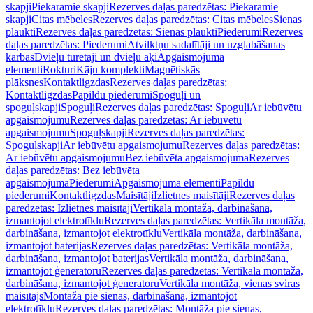
skapji
Piekaramie skapji
Rezerves daļas paredzētas: Piekaramie
skapji
Citas mēbeles
Rezerves daļas paredzētas: Citas mēbeles
Sienas
plaukti
Rezerves daļas paredzētas: Sienas plaukti
Piederumi
Rezerves
daļas paredzētas: Piederumi
Atvilktņu sadalītāji un uzglabāšanas
kārbas
Dvieļu turētāji un dvieļu āķi
Apgaismojuma
elementi
Rokturi
Kāju komplekti
Magnētiskās
plāksnes
Kontaktligzdas
Rezerves daļas paredzētas:
Kontaktligzdas
Papildu piederumi
Spoguļi un
spoguļskapji
Spoguļi
Rezerves daļas paredzētas: Spoguļi
Ar iebūvētu
apgaismojumu
Rezerves daļas paredzētas: Ar iebūvētu
apgaismojumu
Spoguļskapji
Rezerves daļas paredzētas:
Spoguļskapji
Ar iebūvētu apgaismojumu
Rezerves daļas paredzētas:
Ar iebūvētu apgaismojumu
Bez iebūvēta apgaismojuma
Rezerves
daļas paredzētas: Bez iebūvēta
apgaismojuma
Piederumi
Apgaismojuma elementi
Papildu
piederumi
Kontaktligzdas
Maisītāji
Izlietnes maisītāji
Rezerves daļas
paredzētas: Izlietnes maisītāji
Vertikāla montāža, darbināšana,
izmantojot elektrotīklu
Rezerves daļas paredzētas: Vertikāla montāža,
darbināšana, izmantojot elektrotīklu
Vertikāla montāža, darbināšana,
izmantojot baterijas
Rezerves daļas paredzētas: Vertikāla montāža,
darbināšana, izmantojot baterijas
Vertikāla montāža, darbināšana,
izmantojot ģeneratoru
Rezerves daļas paredzētas: Vertikāla montāža,
darbināšana, izmantojot ģeneratoru
Vertikāla montāža, vienas sviras
maisītājs
Montāža pie sienas, darbināšana, izmantojot
elektrotīklu
Rezerves daļas paredzētas: Montāža pie sienas,