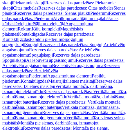
skapji
Piekaramie skapji
Rezerves daļas paredzētas: Piekaramie
skapji
Citas mēbeles
Rezerves daļas paredzētas: Citas mēbeles
Sienas
plaukti
Rezerves daļas paredzētas: Sienas plaukti
Piederumi
Rezerves
daļas paredzētas: Piederumi
Atvilktņu sadalītāji un uzglabāšanas
kārbas
Dvieļu turētāji un dvieļu āķi
Apgaismojuma
elementi
Rokturi
Kāju komplekti
Magnētiskās
plāksnes
Kontaktligzdas
Rezerves daļas paredzētas:
Kontaktligzdas
Papildu piederumi
Spoguļi un
spoguļskapji
Spoguļi
Rezerves daļas paredzētas: Spoguļi
Ar iebūvētu
apgaismojumu
Rezerves daļas paredzētas: Ar iebūvētu
apgaismojumu
Spoguļskapji
Rezerves daļas paredzētas:
Spoguļskapji
Ar iebūvētu apgaismojumu
Rezerves daļas paredzētas:
Ar iebūvētu apgaismojumu
Bez iebūvēta apgaismojuma
Rezerves
daļas paredzētas: Bez iebūvēta
apgaismojuma
Piederumi
Apgaismojuma elementi
Papildu
piederumi
Kontaktligzdas
Maisītāji
Izlietnes maisītāji
Rezerves daļas
paredzētas: Izlietnes maisītāji
Vertikāla montāža, darbināšana,
izmantojot elektrotīklu
Rezerves daļas paredzētas: Vertikāla montāža,
darbināšana, izmantojot elektrotīklu
Vertikāla montāža, darbināšana,
izmantojot baterijas
Rezerves daļas paredzētas: Vertikāla montāža,
darbināšana, izmantojot baterijas
Vertikāla montāža, darbināšana,
izmantojot ģeneratoru
Rezerves daļas paredzētas: Vertikāla montāža,
darbināšana, izmantojot ģeneratoru
Vertikāla montāža, vienas sviras
maisītājs
Montāža pie sienas, darbināšana, izmantojot
elektrotīklu
Rezerves daļas paredzētas: Montāža pie sienas,