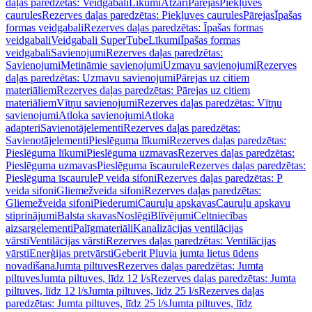
daļas paredzētas: Veidgabali
Līkumi
Atzari
Pārejas
Piekļuves
caurules
Rezerves daļas paredzētas: Piekļuves caurules
Pārejas
Īpašas
formas veidgabali
Rezerves daļas paredzētas: Īpašas formas
veidgabali
Veidgabali SuperTube
Līkumi
Īpašas formas
veidgabali
Savienojumi
Rezerves daļas paredzētas:
Savienojumi
Metināmie savienojumi
Uzmavu savienojumi
Rezerves
daļas paredzētas: Uzmavu savienojumi
Pārejas uz citiem
materiāliem
Rezerves daļas paredzētas: Pārejas uz citiem
materiāliem
Vītņu savienojumi
Rezerves daļas paredzētas: Vītņu
savienojumi
Atloka savienojumi
Atloka
adapteri
Savienotājelementi
Rezerves daļas paredzētas:
Savienotājelementi
Pieslēguma līkumi
Rezerves daļas paredzētas:
Pieslēguma līkumi
Pieslēguma uzmavas
Rezerves daļas paredzētas:
Pieslēguma uzmavas
Pieslēguma īscaurule
Rezerves daļas paredzētas:
Pieslēguma īscaurule
P veida sifoni
Rezerves daļas paredzētas: P
veida sifoni
Gliemežveida sifoni
Rezerves daļas paredzētas:
Gliemežveida sifoni
Piederumi
Cauruļu apskavas
Cauruļu apskavu
stiprinājumi
Balsta skavas
Noslēgi
Blīvējumi
Celtniecības
aizsargelementi
Palīgmateriāli
Kanalizācijas ventilācijas
vārsti
Ventilācijas vārsti
Rezerves daļas paredzētas: Ventilācijas
vārsti
Enerģijas pretvārsti
Geberit Pluvia jumta lietus ūdens
novadīšana
Jumta piltuves
Rezerves daļas paredzētas: Jumta
piltuves
Jumta piltuves, līdz 12 l/s
Rezerves daļas paredzētas: Jumta
piltuves, līdz 12 l/s
Jumta piltuves, līdz 25 l/s
Rezerves daļas
paredzētas: Jumta piltuves, līdz 25 l/s
Jumta piltuves, līdz