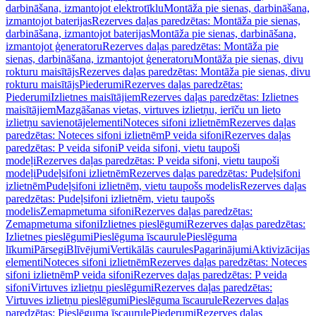
darbināšana, izmantojot elektrotīklu
Montāža pie sienas, darbināšana,
izmantojot baterijas
Rezerves daļas paredzētas: Montāža pie sienas,
darbināšana, izmantojot baterijas
Montāža pie sienas, darbināšana,
izmantojot ģeneratoru
Rezerves daļas paredzētas: Montāža pie
sienas, darbināšana, izmantojot ģeneratoru
Montāža pie sienas, divu
rokturu maisītājs
Rezerves daļas paredzētas: Montāža pie sienas, divu
rokturu maisītājs
Piederumi
Rezerves daļas paredzētas:
Piederumi
Izlietnes maisītājiem
Rezerves daļas paredzētas: Izlietnes
maisītājiem
Mazgāšanas vietas, virtuves izlietņu, ierīču un lieto
izlietņu savienotājelementi
Noteces sifoni izlietnēm
Rezerves daļas
paredzētas: Noteces sifoni izlietnēm
P veida sifoni
Rezerves daļas
paredzētas: P veida sifoni
P veida sifoni, vietu taupoši
modeļi
Rezerves daļas paredzētas: P veida sifoni, vietu taupoši
modeļi
Pudeļsifoni izlietnēm
Rezerves daļas paredzētas: Pudeļsifoni
izlietnēm
Pudeļsifoni izlietnēm, vietu taupošs modelis
Rezerves daļas
paredzētas: Pudeļsifoni izlietnēm, vietu taupošs
modelis
Zemapmetuma sifoni
Rezerves daļas paredzētas:
Zemapmetuma sifoni
Izlietnes pieslēgumi
Rezerves daļas paredzētas:
Izlietnes pieslēgumi
Pieslēguma īscaurule
Pieslēguma
līkumi
Pārsegi
Blīvējumi
Vertikālās caurules
Pagarinājumi
Aktivizācijas
elementi
Noteces sifoni izlietnēm
Rezerves daļas paredzētas: Noteces
sifoni izlietnēm
P veida sifoni
Rezerves daļas paredzētas: P veida
sifoni
Virtuves izlietņu pieslēgumi
Rezerves daļas paredzētas:
Virtuves izlietņu pieslēgumi
Pieslēguma īscaurule
Rezerves daļas
paredzētas: Pieslēguma īscaurule
Piederumi
Rezerves daļas