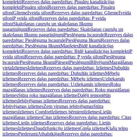
komplekti
Rezerves daļas paredzētas: Pisuāru kanalizācijas
komplekti
Pisuāru sifoni
Rezerves daļas paredzētas: Pisuāru
sifoni
Gliemežveida sifoni
Rezerves daļas paredzētas: Gliemežveida
sifoni
P veida sifoni
Rezerves daļas paredzētas: P veida
sifoni
Skalošanas cauruļu un skalošanas līkumu
pagarinājumi
Rezerves daļas paredzētas: Skalošanas cauruļu un
skalošanas līkumu pagarinājumi
Pieslēguma īscaurule
Rezerves daļas
paredzētas: Pieslēguma īscaurule
Pieslēguma līkumi
Rezerves daļas
paredzētas: Pieslēguma līkumi
Manšetes
Bidē kanalizācijas
komplekti
Rezerves daļas paredzētas: Bidē kanalizācijas komplekti
P
veida sifoni
Rezerves daļas paredzētas: P veida sifoni
Pieslēguma
īscaurule
Pieslēguma līkumi
Pārsegi
Pieslēgumi
Blīvējumi
Mazgāšanas
vieta
Izlietnes
Izlietnes
Rezerves daļas paredzētas: Izlietnes
Dubultās
izlietnes
Rezerves daļas paredzētas: Dubultās izlietnes
Mēbeļu
izlietnes
Rezerves daļas paredzētas: Mēbeļu izlietnes
Uzliekamās
izlietnes
Rezerves daļas paredzētas: Uzliekamās izlietnes
Roku
mazgāšanas izlietnes
Rezerves daļas paredzētas: Roku mazgāšanas
izlietnes
Stūra roku mazgāšanas izlietne
Daļēji iemontētās
izlietnes
Iebūvējamas izlietnes
Rezerves daļas paredzētas:
Iebūvējamas izlietnes
Zem virsmas iebūvējamas
Stūra
izlietnes
Izlietnes Comfort
Izlietnes bērniem
Izlietnes
Lielās
mazgāšanas izlietnes
Citas izlietnes
Rezerves daļas paredzētas: Citas
izlietnes
Lietās izlietnes
Rezerves daļas paredzētas: Lietās
izlietnes
Izlietnes
Daudzfunkciju izlietnes
Ģipša izlietne
Klašu telpu
izlietnes
Piederumi
Atbalstkājas
Rezerves daļas paredzētas: