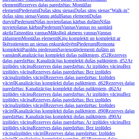
elementi
Rezerves daļas paredzētas: Montāžas
elementi
Piederumi
Dušas sānu sienas
Dušas sānu sienas
“Walk-in”
dušas sānu sienas
Vannu atdalīšanas elementi
Dušas
durvis
Piederumi
Nišas novietošanas kārbas dušām
Nišas
novietošanas kārbas
Piederumi
Vannas
Vannas no sanitārā
akrila
Taisnstūra vannas
Mākslīgā akmens vannas
Vannas
zīdaiņiem
Montāžas elementi
Kāju komplekti un komplekti ar
šķērsstieņiem un sienas enkurskrūvēm
Piederumi
Remonta
komplekti
Papildu piederumi
Savienotājelementi dušām un
vannām
Kanalizācijas komplekti dušas paliktņiem, d52
Rezerves
daļas paredzētas: Kanalizācijas komplekti dušas paliktņiem, d52
Ar
izplūdes vāciņu
Rezerves daļas paredzētas: Ar izplūdes vāciņu
Bez
izplūdes vāciņa
Rezerves daļas paredzētas: Bez izplūdes
vāciņa
Izplūdes vāciņš
Rezerves daļas paredzētas: Izplūdes
vāciņš
Kanalizācijas komplekti dušas paliktņiem, d62
Rezerves daļas
paredzētas: Kanalizācijas komplekti dušas paliktņiem, d62
Ar
izplūdes vāciņu
Rezerves daļas paredzētas: Ar izplūdes vāciņu
Bez
izplūdes vāciņa
Rezerves daļas paredzētas: Bez izplūdes
vāciņa
Izplūdes vāciņš
Rezerves daļas paredzētas: Izplūdes
vāciņš
Kanalizācijas komplekti dušas paliktņiem, d90
Rezerves daļas
paredzētas: Kanalizācijas komplekti dušas paliktņiem, d90
Ar
izplūdes vāciņu
Rezerves daļas paredzētas: Ar izplūdes vāciņu
Bez
izplūdes vāciņa
Rezerves daļas paredzētas: Bez izplūdes
vāciņa
Izplūdes vāciņš
Rezerves daļas paredzētas: Izplūdes
vāciņš
Kanalizācijas komplekti vannām, d52
Rezerves daļas