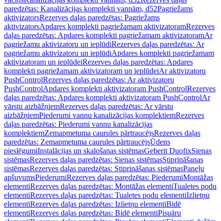
paredzētas: Kanalizācijas komplekti vannām, d52
Pagriežams
aktivizators
Rezerves daļas paredzētas: Pagriežams
aktivizators
Apdares komplekti pagriežamam aktivizatoram
Rezerves
daļas paredzētas: Apdares komplekti pagriežamam aktivizatoram
Ar
pagriežamu aktivizatoru un ieplūdi
Rezerves daļas paredzētas: Ar
pagriežamu aktivizatoru un ieplūdi
Apdares komplekti pagriežamam
aktivizatoram un ieplūdei
Rezerves daļas paredzētas: Apdares
komplekti pagriežamam aktivizatoram un ieplūdei
Ar aktivizatoru
PushControl
Rezerves daļas paredzētas: Ar aktivizatoru
PushControl
Apdares komplekti aktivizatoram PushControl
Rezerves
daļas paredzētas: Apdares komplekti aktivizatoram PushControl
Ar
vārstu aizbāžņiem
Rezerves daļas paredzētas: Ar vārstu
aizbāžņiem
Piederumi vannu kanalizācijas komplektiem
Rezerves
daļas paredzētas: Piederumi vannu kanalizācijas
komplektiem
Zemapmetuma caurules pārtraucējs
Rezerves daļas
paredzētas: Zemapmetuma caurules pārtraucējs
Ūdens
pieslēgumi
Instalācijas un skalošanas sistēmas
Geberit Duofix
Sienas
sistēmas
Rezerves daļas paredzētas: Sienas sistēmas
Stiprināšanas
sistēmas
Rezerves daļas paredzētas: Stiprināšanas sistēmas
Paneļu
apšuvums
Piederumi
Rezerves daļas paredzētas: Piederumi
Montāžas
elementi
Rezerves daļas paredzētas: Montāžas elementi
Tualetes podu
elementi
Rezerves daļas paredzētas: Tualetes podu elementi
Izlietņu
elementi
Rezerves daļas paredzētas: Izlietņu elementi
Bidē
elementi
Rezerves daļas paredzētas: Bidē elementi
Pisuāru