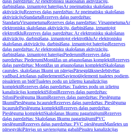
daļas paredzētas: Ar elektronisku skalošanas aktivizāciju,
darbināšana, izmantojot baterijas
Ar pneimatisku skalošanas
aktivizāciju
Rezerves daļas paredzētas: Ar pneimatisku skalošanas
aktivizāciju
Standarta
Rezerves daļas paredzētas:
Standarta
Virsapmetuma
Rezerves daļas paredzētas: Virsapmetuma
Ar
elektronisku skalošanas aktivizāciju, darbināšana, izmantojot
elektrotīklu
Rezerves daļas paredzētas: Ar elektronisku skalošanas
aktivizāciju, darbināšana, izmantojot elektrotīklu
Ar elektronisku
skalošanas aktivizāciju, darbināšana, izmantojot baterijas
Rezerves
daļas paredzētas: Ar elektronisku skalošanas aktivizāciju,
darbināšana, izmantojot baterijas
Piederumi
Rezerves daļas
paredzētas: Piederumi
Montāžas un atjaunošanas komplekti
Rezerves
daļas paredzētas: Montāžas un atjaunošanas komplekti
Skalošanas
caurules, skalošanas līkumi un pārejas
Pārsegplāksnes
Iebūvētas
vadības
Lietošanas palīgelementi
Savienotājelementi tualetes podiem,
pisuāriem un bidē
Tualetes podu un izlietņu kanalizācijas
komplekti
Rezerves daļas paredzētas: Tualetes podu un izlietņu
kanalizācijas komplekti
Sifoni
Rezerves daļas paredzētas:
Sifoni
Pieslēguma līkumi
Rezerves daļas paredzētas: Pieslēguma
līkumi
Pieslēguma īscaurule
Rezerves daļas paredzētas: Pieslēguma
īscaurule
Pieslēguma komplekti
Rezerves daļas paredzētas:
Pieslēguma komplekti
Skalošanas līkumu pagarinājumi
Rezerves
daļas paredzētas: Skalošanas līkumu pagarinājumi
PVC
pieslēgumi
Rezerves daļas paredzētas: PVC pieslēgumi
Manšetes un
pārsegvāki
Pārejas un savienojuma gabali
Pisuāru kanalizācijas