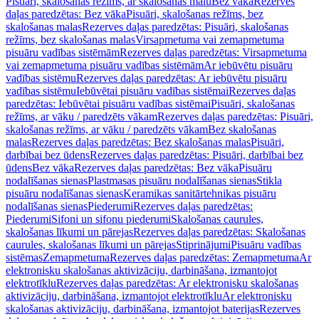
Pisuāri, skalošanas režīms, ar skalošanas malu
Bez vāka
Rezerves
daļas paredzētas: Bez vāka
Pisuāri, skalošanas režīms, bez
skalošanas malas
Rezerves daļas paredzētas: Pisuāri, skalošanas
režīms, bez skalošanas malas
Virsapmetuma vai zemapmetuma
pisuāru vadības sistēmām
Rezerves daļas paredzētas: Virsapmetuma
vai zemapmetuma pisuāru vadības sistēmām
Ar iebūvētu pisuāru
vadības sistēmu
Rezerves daļas paredzētas: Ar iebūvētu pisuāru
vadības sistēmu
Iebūvētai pisuāru vadības sistēmai
Rezerves daļas
paredzētas: Iebūvētai pisuāru vadības sistēmai
Pisuāri, skalošanas
režīms, ar vāku / paredzēts vākam
Rezerves daļas paredzētas: Pisuāri,
skalošanas režīms, ar vāku / paredzēts vākam
Bez skalošanas
malas
Rezerves daļas paredzētas: Bez skalošanas malas
Pisuāri,
darbībai bez ūdens
Rezerves daļas paredzētas: Pisuāri, darbībai bez
ūdens
Bez vāka
Rezerves daļas paredzētas: Bez vāka
Pisuāru
nodalīšanas sienas
Plastmasas pisuāru nodalīšanas sienas
Stikla
pisuāru nodalīšanas sienas
Keramikas sanitārtehnikas pisuāru
nodalīšanas sienas
Piederumi
Rezerves daļas paredzētas:
Piederumi
Sifoni un sifonu piederumi
Skalošanas caurules,
skalošanas līkumi un pārejas
Rezerves daļas paredzētas: Skalošanas
caurules, skalošanas līkumi un pārejas
Stiprinājumi
Pisuāru vadības
sistēmas
Zemapmetuma
Rezerves daļas paredzētas: Zemapmetuma
Ar
elektronisku skalošanas aktivizāciju, darbināšana, izmantojot
elektrotīklu
Rezerves daļas paredzētas: Ar elektronisku skalošanas
aktivizāciju, darbināšana, izmantojot elektrotīklu
Ar elektronisku
skalošanas aktivizāciju, darbināšana, izmantojot baterijas
Rezerves