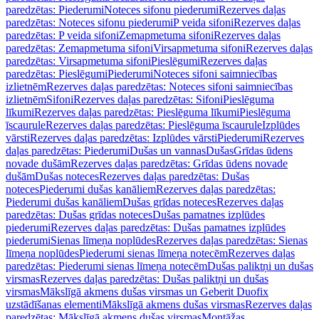
paredzētas: Piederumi
Noteces sifonu piederumi
Rezerves daļas
paredzētas: Noteces sifonu piederumi
P veida sifoni
Rezerves daļas
paredzētas: P veida sifoni
Zemapmetuma sifoni
Rezerves daļas
paredzētas: Zemapmetuma sifoni
Virsapmetuma sifoni
Rezerves daļas
paredzētas: Virsapmetuma sifoni
Pieslēgumi
Rezerves daļas
paredzētas: Pieslēgumi
Piederumi
Noteces sifoni saimniecības
izlietnēm
Rezerves daļas paredzētas: Noteces sifoni saimniecības
izlietnēm
Sifoni
Rezerves daļas paredzētas: Sifoni
Pieslēguma
līkumi
Rezerves daļas paredzētas: Pieslēguma līkumi
Pieslēguma
īscaurule
Rezerves daļas paredzētas: Pieslēguma īscaurule
Izplūdes
vārsti
Rezerves daļas paredzētas: Izplūdes vārsti
Piederumi
Rezerves
daļas paredzētas: Piederumi
Dušas un vannas
Dušas
Grīdas ūdens
novade dušām
Rezerves daļas paredzētas: Grīdas ūdens novade
dušām
Dušas noteces
Rezerves daļas paredzētas: Dušas
noteces
Piederumi dušas kanāliem
Rezerves daļas paredzētas:
Piederumi dušas kanāliem
Dušas grīdas noteces
Rezerves daļas
paredzētas: Dušas grīdas noteces
Dušas pamatnes izplūdes
piederumi
Rezerves daļas paredzētas: Dušas pamatnes izplūdes
piederumi
Sienas līmeņa noplūdes
Rezerves daļas paredzētas: Sienas
līmeņa noplūdes
Piederumi sienas līmeņa notecēm
Rezerves daļas
paredzētas: Piederumi sienas līmeņa notecēm
Dušas paliktņi un dušas
virsmas
Rezerves daļas paredzētas: Dušas paliktņi un dušas
virsmas
Mākslīgā akmens dušas virsmas un Geberit Duofix
uzstādīšanas elementi
Mākslīgā akmens dušas virsmas
Rezerves daļas
paredzētas: Mākslīgā akmens dušas virsmas
Montāžas