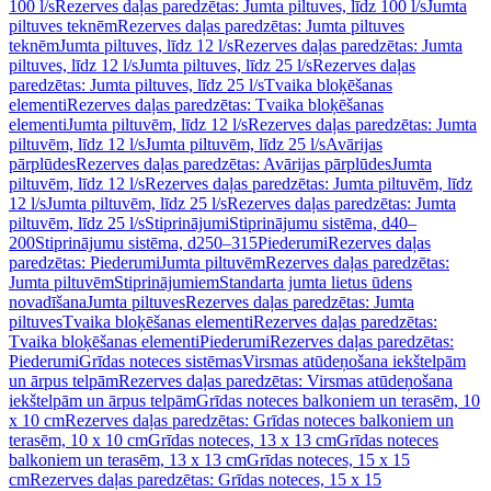
100 l/s
Rezerves daļas paredzētas: Jumta piltuves, līdz 100 l/s
Jumta
piltuves teknēm
Rezerves daļas paredzētas: Jumta piltuves
teknēm
Jumta piltuves, līdz 12 l/s
Rezerves daļas paredzētas: Jumta
piltuves, līdz 12 l/s
Jumta piltuves, līdz 25 l/s
Rezerves daļas
paredzētas: Jumta piltuves, līdz 25 l/s
Tvaika bloķēšanas
elementi
Rezerves daļas paredzētas: Tvaika bloķēšanas
elementi
Jumta piltuvēm, līdz 12 l/s
Rezerves daļas paredzētas: Jumta
piltuvēm, līdz 12 l/s
Jumta piltuvēm, līdz 25 l/s
Avārijas
pārplūdes
Rezerves daļas paredzētas: Avārijas pārplūdes
Jumta
piltuvēm, līdz 12 l/s
Rezerves daļas paredzētas: Jumta piltuvēm, līdz
12 l/s
Jumta piltuvēm, līdz 25 l/s
Rezerves daļas paredzētas: Jumta
piltuvēm, līdz 25 l/s
Stiprinājumi
Stiprinājumu sistēma, d40–
200
Stiprinājumu sistēma, d250–315
Piederumi
Rezerves daļas
paredzētas: Piederumi
Jumta piltuvēm
Rezerves daļas paredzētas:
Jumta piltuvēm
Stiprinājumiem
Standarta jumta lietus ūdens
novadīšana
Jumta piltuves
Rezerves daļas paredzētas: Jumta
piltuves
Tvaika bloķēšanas elementi
Rezerves daļas paredzētas:
Tvaika bloķēšanas elementi
Piederumi
Rezerves daļas paredzētas:
Piederumi
Grīdas noteces sistēmas
Virsmas atūdeņošana iekštelpām
un ārpus telpām
Rezerves daļas paredzētas: Virsmas atūdeņošana
iekštelpām un ārpus telpām
Grīdas noteces balkoniem un terasēm, 10
x 10 cm
Rezerves daļas paredzētas: Grīdas noteces balkoniem un
terasēm, 10 x 10 cm
Grīdas noteces, 13 x 13 cm
Grīdas noteces
balkoniem un terasēm, 13 x 13 cm
Grīdas noteces, 15 x 15
cm
Rezerves daļas paredzētas: Grīdas noteces, 15 x 15