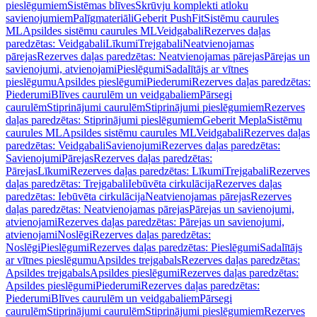
pieslēgumiem
Sistēmas blīves
Skrūvju komplekti atloku
savienojumiem
Palīgmateriāli
Geberit PushFit
Sistēmu caurules
ML
Apsildes sistēmu caurules ML
Veidgabali
Rezerves daļas
paredzētas: Veidgabali
Līkumi
Trejgabali
Neatvienojamas
pārejas
Rezerves daļas paredzētas: Neatvienojamas pārejas
Pārejas un
savienojumi, atvienojami
Pieslēgumi
Sadalītājs ar vītnes
pieslēgumu
Apsildes pieslēgumi
Piederumi
Rezerves daļas paredzētas:
Piederumi
Blīves caurulēm un veidgabaliem
Pārsegi
caurulēm
Stiprinājumi caurulēm
Stiprinājumi pieslēgumiem
Rezerves
daļas paredzētas: Stiprinājumi pieslēgumiem
Geberit Mepla
Sistēmu
caurules ML
Apsildes sistēmu caurules ML
Veidgabali
Rezerves daļas
paredzētas: Veidgabali
Savienojumi
Rezerves daļas paredzētas:
Savienojumi
Pārejas
Rezerves daļas paredzētas:
Pārejas
Līkumi
Rezerves daļas paredzētas: Līkumi
Trejgabali
Rezerves
daļas paredzētas: Trejgabali
Iebūvēta cirkulācija
Rezerves daļas
paredzētas: Iebūvēta cirkulācija
Neatvienojamas pārejas
Rezerves
daļas paredzētas: Neatvienojamas pārejas
Pārejas un savienojumi,
atvienojami
Rezerves daļas paredzētas: Pārejas un savienojumi,
atvienojami
Noslēgi
Rezerves daļas paredzētas:
Noslēgi
Pieslēgumi
Rezerves daļas paredzētas: Pieslēgumi
Sadalītājs
ar vītnes pieslēgumu
Apsildes trejgabals
Rezerves daļas paredzētas:
Apsildes trejgabals
Apsildes pieslēgumi
Rezerves daļas paredzētas:
Apsildes pieslēgumi
Piederumi
Rezerves daļas paredzētas:
Piederumi
Blīves caurulēm un veidgabaliem
Pārsegi
caurulēm
Stiprinājumi caurulēm
Stiprinājumi pieslēgumiem
Rezerves