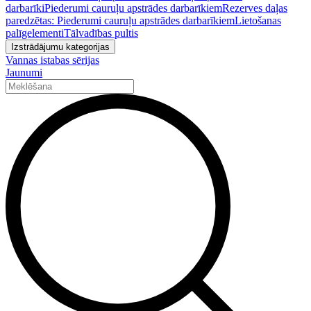
darbarīki
Piederumi cauruļu apstrādes darbarīkiem
Rezerves daļas
paredzētas: Piederumi cauruļu apstrādes darbarīkiem
Lietošanas
palīgelementi
Tālvadības pultis
Izstrādājumu kategorijas
Vannas istabas sērijas
Jaunumi