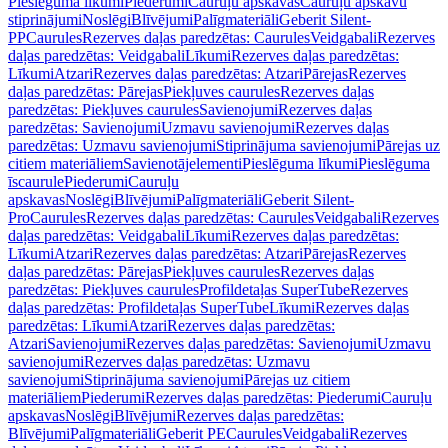
Pieslēguma līkumi
Piederumi
Cauruļu apskavas
Cauruļu apskavu
stiprinājumi
Noslēgi
Blīvējumi
Palīgmateriāli
Geberit Silent-
PP
Caurules
Rezerves daļas paredzētas: Caurules
Veidgabali
Rezerves
daļas paredzētas: Veidgabali
Līkumi
Rezerves daļas paredzētas:
Līkumi
Atzari
Rezerves daļas paredzētas: Atzari
Pārejas
Rezerves
daļas paredzētas: Pārejas
Piekļuves caurules
Rezerves daļas
paredzētas: Piekļuves caurules
Savienojumi
Rezerves daļas
paredzētas: Savienojumi
Uzmavu savienojumi
Rezerves daļas
paredzētas: Uzmavu savienojumi
Stiprinājuma savienojumi
Pārejas uz
citiem materiāliem
Savienotājelementi
Pieslēguma līkumi
Pieslēguma
īscaurule
Piederumi
Cauruļu
apskavas
Noslēgi
Blīvējumi
Palīgmateriāli
Geberit Silent-
Pro
Caurules
Rezerves daļas paredzētas: Caurules
Veidgabali
Rezerves
daļas paredzētas: Veidgabali
Līkumi
Rezerves daļas paredzētas:
Līkumi
Atzari
Rezerves daļas paredzētas: Atzari
Pārejas
Rezerves
daļas paredzētas: Pārejas
Piekļuves caurules
Rezerves daļas
paredzētas: Piekļuves caurules
Profildetaļas SuperTube
Rezerves
daļas paredzētas: Profildetaļas SuperTube
Līkumi
Rezerves daļas
paredzētas: Līkumi
Atzari
Rezerves daļas paredzētas:
Atzari
Savienojumi
Rezerves daļas paredzētas: Savienojumi
Uzmavu
savienojumi
Rezerves daļas paredzētas: Uzmavu
savienojumi
Stiprinājuma savienojumi
Pārejas uz citiem
materiāliem
Piederumi
Rezerves daļas paredzētas: Piederumi
Cauruļu
apskavas
Noslēgi
Blīvējumi
Rezerves daļas paredzētas:
Blīvējumi
Palīgmateriāli
Geberit PE
Caurules
Veidgabali
Rezerves