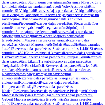
daļas paredzētas: Stiprinājumi pieslēgumiem
Sistēmas blīves
Skrūvju
komplekti atloku savienojumiem
Geberit Volex
Apsildes sistēmu
caurules SL
Veidgabali
Rezerves daļas paredzētas: Veidgabali
Pārejas
un savienojumi, atvienojami
Rezerves daļas paredzētas: Pārejas un
savienojumi, atvienojami
Pieslēgumi
Sadalītājs ar vītnes
pieslēgumu
Piederumi
Rezerves daļas paredzētas: Piederumi
Blīves
caurulēm un veidgabaliem
Pārsegi caurulēm
Stiprinājumi
caurulēm
Stiprinājumi pieslēgumiem
Rezerves daļas paredzētas:
Stiprinājumi pieslēgumiem
Geberit Mapress nerūsējošais
tērauds
Geberit Mapress nerūsējošais tērauds
Rezerves daļas
paredzētas: Geberit Mapress nerūsējošais tērauds
Sistēmas caurules
1.4401
Rezerves daļas paredzētas: Sistēmas caurules 1.4401
Sistēmas
caurules 1.4521
Caurules nipelis
Uzmavas
Rezerves daļas paredzētas:
Uzmavas
Pārejas
Rezerves daļas paredzētas: Pārejas
Līkumi
Rezerves
daļas paredzētas: Līkumi
Trejgabali
Rezerves daļas paredzētas:
Trejgabali
Iebūvēta cirkulācija
Rezerves daļas paredzētas: Iebūvēta
cirkulācija
Neatvienojamas pārejas
Rezerves daļas paredzētas:
Neatvienojamas pārejas
Pārejas un savienojumi,
atvienojami
Rezerves daļas paredzētas: Pārejas un savienojumi,
atvienojami
Kompensatori
Rezerves daļas paredzētas:
Kompensatori
Noslēgi
Rezerves daļas paredzētas:
Noslēgi
Pieslēgumi
Rezerves daļas paredzētas: Pieslēgumi
Geberit
Mapress nerūsējošais tērauds, gāze
Rezerves daļas paredzētas:
Geberit Mapress nerūsējošais tērauds, gāze
Sistēmas caurules
1.4401
Rezerves daļas paredzētas: Sistēmas caurules 1.4401
Caurules