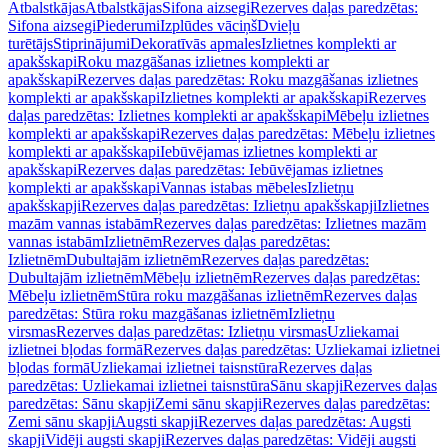
Atbalstkājas
Atbalstkājas
Sifona aizsegi
Rezerves daļas paredzētas:
Sifona aizsegi
Piederumi
Izplūdes vāciņš
Dvieļu
turētājs
Stiprinājumi
Dekoratīvās apmales
Izlietnes komplekti ar
apakšskapi
Roku mazgāšanas izlietnes komplekti ar
apakšskapi
Rezerves daļas paredzētas: Roku mazgāšanas izlietnes
komplekti ar apakšskapi
Izlietnes komplekti ar apakšskapi
Rezerves
daļas paredzētas: Izlietnes komplekti ar apakšskapi
Mēbeļu izlietnes
komplekti ar apakšskapi
Rezerves daļas paredzētas: Mēbeļu izlietnes
komplekti ar apakšskapi
Iebūvējamas izlietnes komplekti ar
apakšskapi
Rezerves daļas paredzētas: Iebūvējamas izlietnes
komplekti ar apakšskapi
Vannas istabas mēbeles
Izlietņu
apakšskapji
Rezerves daļas paredzētas: Izlietņu apakšskapji
Izlietnes
mazām vannas istabām
Rezerves daļas paredzētas: Izlietnes mazām
vannas istabām
Izlietnēm
Rezerves daļas paredzētas:
Izlietnēm
Dubultajām izlietnēm
Rezerves daļas paredzētas:
Dubultajām izlietnēm
Mēbeļu izlietnēm
Rezerves daļas paredzētas:
Mēbeļu izlietnēm
Stūra roku mazgāšanas izlietnēm
Rezerves daļas
paredzētas: Stūra roku mazgāšanas izlietnēm
Izlietņu
virsmas
Rezerves daļas paredzētas: Izlietņu virsmas
Uzliekamai
izlietnei bļodas formā
Rezerves daļas paredzētas: Uzliekamai izlietnei
bļodas formā
Uzliekamai izlietnei taisnstūra
Rezerves daļas
paredzētas: Uzliekamai izlietnei taisnstūra
Sānu skapji
Rezerves daļas
paredzētas: Sānu skapji
Zemi sānu skapji
Rezerves daļas paredzētas:
Zemi sānu skapji
Augsti skapji
Rezerves daļas paredzētas: Augsti
skapji
Vidēji augsti skapji
Rezerves daļas paredzētas: Vidēji augsti