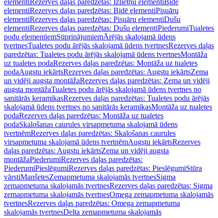
elementi
Rezerves daļas paredzētas: Izlietņu elementi
Bidē
elementi
Rezerves daļas paredzētas: Bidē elementi
Pisuāru
elementi
Rezerves daļas paredzētas: Pisuāru elementi
Dušu
elementi
Rezerves daļas paredzētas: Dušu elementi
Piederumi
Tualetes
podu elementiem
Stiprinājumiem
Ārējās skalojamā ūdens
tvertnes
Tualetes podu ārējās skalojamā ūdens tvertnes
Rezerves daļas
paredzētas: Tualetes podu ārējās skalojamā ūdens tvertnes
Montāža
uz tualetes poda
Rezerves daļas paredzētas: Montāža uz tualetes
poda
Augstu iekārts
Rezerves daļas paredzētas: Augstu iekārts
Zema
un vidēji augsta montāža
Rezerves daļas paredzētas: Zema un vidēji
augsta montāža
Tualetes podu ārējās skalojamā ūdens tvertnes no
sanitārās keramikas
Rezerves daļas paredzētas: Tualetes podu ārējās
skalojamā ūdens tvertnes no sanitārās keramikas
Montāža uz tualetes
poda
Rezerves daļas paredzētas: Montāža uz tualetes
poda
Skalošanas caurules virsapmetuma skalojamā ūdens
tvertnēm
Rezerves daļas paredzētas: Skalošanas caurules
virsapmetuma skalojamā ūdens tvertnēm
Augstu iekārts
Rezerves
daļas paredzētas: Augstu iekārts
Zema un vidēji augsta
montāža
Piederumi
Rezerves daļas paredzētas:
Piederumi
Pieslēgumi
Rezerves daļas paredzētas: Pieslēgumi
Stūra
vārsti
Manšetes
Zemapmetuma skalojamās tvertnes
Sigma
zemapmetuma skalojamās tvertnes
Rezerves daļas paredzētas: Sigma
zemapmetuma skalojamās tvertnes
Omega zemapmetuma skalojamās
tvertnes
Rezerves daļas paredzētas: Omega zemapmetuma
skalojamās tvertnes
Delta zemapmetuma skalojamās