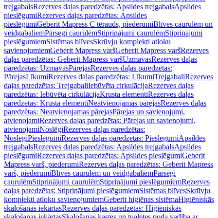
trejgabals
Rezerves daļas paredzētas: Apsildes trejgabals
Apsildes
pieslēgumi
Rezerves daļas paredzētas: Apsildes
pieslēgumi
Geberit Mapress C tērauds, piederumi
Blīves caurulēm un
veidgabaliem
Pārsegi caurulēm
Stiprinājumi caurulēm
Stiprinājumi
pieslēgumiem
Sistēmas blīves
Skrūvju komplekti atloku
savienojumiem
Geberit Mapress varš
Geberit Mapress varš
Rezerves
daļas paredzētas: Geberit Mapress varš
Uzmavas
Rezerves daļas
paredzētas: Uzmavas
Pārejas
Rezerves daļas paredzētas:
Pārejas
Līkumi
Rezerves daļas paredzētas: Līkumi
Trejgabali
Rezerves
daļas paredzētas: Trejgabali
Iebūvēta cirkulācija
Rezerves daļas
paredzētas: Iebūvēta cirkulācija
Krusta elementi
Rezerves daļas
paredzētas: Krusta elementi
Neatvienojamas pārejas
Rezerves daļas
paredzētas: Neatvienojamas pārejas
Pārejas un savienojumi,
atvienojami
Rezerves daļas paredzētas: Pārejas un savienojumi,
atvienojami
Noslēgi
Rezerves daļas paredzētas:
Noslēgi
Pieslēgumi
Rezerves daļas paredzētas: Pieslēgumi
Apsildes
trejgabals
Rezerves daļas paredzētas: Apsildes trejgabals
Apsildes
pieslēgumi
Rezerves daļas paredzētas: Apsildes pieslēgumi
Geberit
Mapress varš, piederumi
Rezerves daļas paredzētas: Geberit Mapress
varš, piederumi
Blīves caurulēm un veidgabaliem
Pārsegi
caurulēm
Stiprinājumi caurulēm
Stiprinājumi pieslēgumiem
Rezerves
daļas paredzētas: Stiprinājumi pieslēgumiem
Sistēmas blīves
Skrūvju
komplekti atloku savienojumiem
Geberit higiēnas sistēma
Higiēniskās
skalošanas iekārtas
Rezerves daļas paredzētas: Higiēniskās
skalošanas iekārtas
Skalošanas kastes un tualetes poda vadība ar