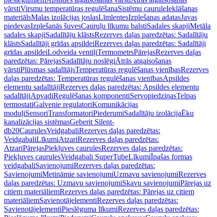
vārsti
Virsmu temperatūras regulēšana
Sistēmu caurule
Ieklāšanas
materiāls
Malas izolācijas joslas
Līmlentes
Izplešanas adatas
Javas
piedevas
Izplešanās šuves
Cauruļu līkumu balsti
Sadales skapji
Metāla
sadales skapji
Sadalītāju klāsts
Rezerves daļas paredzētas: Sadalītāju
klāsts
Sadalītāji grīdas apsildei
Rezerves daļas paredzētas: Sadalītāji
grīdas apsildei
Lodveida ventiļi
Termometrs
Pārejas
Rezerves daļas
paredzētas: Pārejas
Sadalītāju noslēgi
Ātrās atgaisošanas
vārsti
Plūsmas sadalītājs
Temperatūras regulēšanas vienības
Rezerves
daļas paredzētas: Temperatūras regulēšanas vienības
Apsildes
elementu sadalītāji
Rezerves daļas paredzētas: Apsildes elementu
sadalītāji
Apvadi
Regulēšanas komponenti
Servopiedziņas
Telpas
termostati
Galvenie regulatori
Komunikācijas
moduļi
Sensori
Transformatori
Piederumi
Sadalītāju izolācija
Ēku
kanalizācijas sistēmas
Geberit Silent-
db20
Caurules
Veidgabali
Rezerves daļas paredzētas:
Veidgabali
Līkumi
Atzari
Rezerves daļas paredzētas:
Atzari
Pārejas
Piekļuves caurules
Rezerves daļas paredzētas:
Piekļuves caurules
Veidgabali SuperTube
Līkumi
Īpašas formas
veidgabali
Savienojumi
Rezerves daļas paredzētas:
Savienojumi
Metināmie savienojumi
Uzmavu savienojumi
Rezerves
daļas paredzētas: Uzmavu savienojumi
Skavu savienojumi
Pārejas uz
citiem materiāliem
Rezerves daļas paredzētas: Pārejas uz citiem
materiāliem
Savienotājelementi
Rezerves daļas paredzētas:
Savienotājelementi
Pieslēguma līkumi
Rezerves daļas paredzētas: