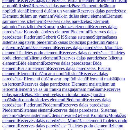
elementi
Rezerves daļas paredzētas: Pisuāru elementi
Elementi dušām
ar noplūdi sienā
Rezerves daļas paredzētas: Elementi dušām ar
noplūdi sienā
Elementi dušām un vannām
Rezerves daļas paredzētas:
Elementi dušām un vannām
Walk-in dušas sienu elementi
Elementi
saimniecības izlietnēm
Rezerves daļas paredzētas: Elementi
saimniecības izlietnēm
Konsoļu slodzes elementi
Rezerves daļas
paredzētas: Konsoļu slodzes elementi
Piederumi
Rezerves daļas
paredzētas: Piederumi
Geberit GIS
Sienas sistēmas
Stiprināšanas
sistēmas
Sagatavju piederumi
Skaņas izolācijas piederumi
Paneļu
apšuvums
Montāžas elementi
Rezerves daļas paredzētas: Montāžas
elementi
Tualetes podu elementi
Rezerves daļas paredzētas: Tualetes
podu elementi
Izlietņu elementi
Rezerves daļas paredzētas: Izlietņu
elementi
Bidē elementi
Rezerves daļas paredzētas: Bidē
elementi
Pisuāru elementi
Rezerves daļas paredzētas: Pisuāru
elementi
Elementi dušām arar noplūdi sienā
Rezerves daļas
paredzētas: Elementi dušām arar noplūdi sienā
Elementi maisītājiem
un ierīcēm
Rezerves daļas paredzētas: Elementi maisītājiem un
ierīcēm
Elementi veļas un trauku mazgājamām mašīnām
Rezerves
daļas paredzētas: Elementi veļas un trauku mazgājamām
mašīnām
Konsoļu slodzes elementi
Piederumi
Rezerves daļas
paredzētas: Piederumi
Piederumi
Rezerves daļas paredzētas:
Piederumi
Sistēmas sienām
Rezerves daļas paredzētas: Sistēmas
sienām
Padeves sistēmām
Ūdens novadei
Geberit Kombifix
Montāžas
elementi
Rezerves daļas paredzētas: Montāžas elementi
Tualetes podu
elementi
Rezerves daļas paredzētas: Tualetes podu elementi
Izlietņu