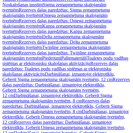
Noskalošanas taustiņi
Sigma zemapmetuma skalojamām
tvertnēm
Rezerves daļas paredzētas: Sigma zemapmetuma
skalojamām tvertnēm
Omega zemapmetuma skalojamām
tvertnēm
Rezerves daļas paredzētas: Omega zemapmetuma
skalojamām tvertnēm
Kappa zemapmetuma skalojamām
tvertnēm
Rezerves daļas paredzētas: Kappa zemapmetuma
skalojamām tvertnēm
Delta zemapmetuma skalojamām
tvertnēm
Rezerves daļas paredzētas: Delta zemapmetuma
skalojamām tvertnēm
Twinline zemapmetuma skalojamām
tvertnēm
Rezerves daļas paredzētas: Twinline zemapmetuma
skalojamām tvertnēm
Piederumi
Palīgmateriāli
Tualetes podu vadības
sistēmas ar elektronisku skalošanas aktivizāciju
Rezerves daļas
paredzētas: Tualetes podu vadības sistēmas ar elektronisku
skalošanas aktivizāciju
Darbināšanai, izmantojot elektrotīklu,
Geberit Sigma zemapmetuma skalojamām tvertnēm, 12 cm
Rezerves
daļas paredzētas: Darbināšanai, izmantojot elektrotīklu,
Geberit Sigma zemapmetuma skalojamām tvertnēm,
12 cm
Darbināšanai, izmantojot elektrotīklu, Geberit Sigma
zemapmetuma skalojamām tvertnēm, 8 cm
Rezerves daļas
paredzētas: Darbināšanai, izmantojot elektrotīklu, Geberit Sigma
zemapmetuma skalojamām tvertnēm, 8 cm
Darbināšanai, izmantojot
elektrotīklu, Geberit Omega zemapmetuma skalojamām tvertnēm,
12 cm
Rezerves daļas paredzētas: Darbināšanai, izmantojot
elektrotīklu, Geberit Omega zemapmetuma skalojamām tvertnēm,
12 cm
Darbināšanai, izmantojot baterijas, Geberit Sigma