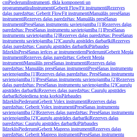
cm
Piederumi
Instrumenti, tīkla komponenti un
programmatūra
Instrumenti
Geberit FlowFit instrumenti
Rezerves
daļas paredzētas: Geberit FlowFit instrumenti
Manuālās presēšanas
instrumenti
Rezerves daļas paredzētas: Manuālās presēšanas
instrumenti
Presēšanas instrumentu savietojamība [1]
Rezerves daļas
paredzētas: Presēšanas instrumentu savietojamība [1]
Presēšanas
instrumentu savietojamība [2]
Rezerves daļas paredzētas: Presēšanas
instrumentu savietojamība [2]
Cauruļu apstrādes darbarīki
Rezerves
daļas paredzētas: Cauruļu apstrādes darbarīki
Pārbaudes
līdzeklis
Presēšanas ierīces ar instrumentiem
Piederumi
Geberit Mepla
instrumenti
Rezerves daļas paredzētas: Geberit Mepla
instrumenti
Manuālās presēšanas instrumenti
Rezerves daļas
paredzētas: Manuālās presēšanas instrumenti
Presēšanas instrumentu
savienojamība [1]
Rezerves daļas paredzētas: Presēšanas instrumentu
savienojamība [1]
Presēšanas instrumentu savienojamība [2]
Rezerves
daļas paredzētas: Presēšanas instrumentu savienojamība [2]
Cauruļu
apstrādes darbarīki
Rezerves daļas paredzētas: Cauruļu apstrādes
darbarīki
Spiediena testa korķis
Pārbaudes
līdzeklis
Piederumi
Geberit Volex instrumenti
Rezerves daļas
paredzētas: Geberit Volex instrumenti
Presēšanas instrumentu
savienojamība [2]
Rezerves daļas paredzētas: Presēšanas instrumentu
savienojamība [2]
Cauruļu apstrādes darbarīki
Rezerves daļas
paredzētas: Cauruļu apstrādes darbarīki
Pārbaudes
līdzeklis
Piederumi
Geberit Mapress instrumenti
Rezerves daļas
paredzētas: Geberit Mapress instrumenti
Presēšanas instrumentu