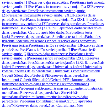
savienojamība [1]
Rezerves daļas paredzētas: Presēšanas instrumentu
savienojamība [1]
Presēšanas instrumentu savienojamība [2]
Rezerves
daļas paredzētas: Presēšanas instrumentu savienojamība
[2]
Presēšanas instrumentu savietojamība [2XL]
Rezerves daļas
paredzētas: Presēšanas instrumentu savietojamība [2XL]
Presēšanas
instrumentu savietojamība [3]
Rezerves daļas paredzētas: Presēšanas
instrumentu savietojamība [3]
Cauruļu apstrādes darbarīki
Rezerves
daļas paredzētas: Cauruļu apstrādes darbarīki
Spiediena testa
korķis
Rezerves daļas paredzētas: Spiediena testa korķis
Pārbaudes
līdzeklis
Piederumi
Presēšanas ierīces
Rezerves daļas paredzētas:
Presēšanas ierīces
Presēšanas ierīču savietojamība [1]
Rezerves daļas
paredzētas: Presēšanas ierīču savietojamība [1]
Presēšanas ierīču
savietojamība [2]
Rezerves daļas paredzētas: Presēšanas ierīču
savietojamība [2]
Presēšanas ierīču savietojamība [2XL]
Rezerves
daļas paredzētas: Presēšanas ierīču savietojamība [2XL]
Universālais
koferis
Rezerves daļas paredzētas: Universālais koferis
Universālais
koferis
Rezerves daļas paredzētas: Universālais koferis
Instrumenti
Geberit Silent-db20/Geberit PE
Rezerves daļas paredzētas:
Instrumenti Geberit Silent-db20/Geberit PE
Elektrometināšanas
instrumenti
Rezerves daļas paredzētas: Elektrometināšanas
instrumenti
Piederumi elektrometināšanas instrumentiem
Simetriskās
metināšanas
Rezerves daļas paredzētas: Simetriskās
metināšanas
Piederumi kontaktmetināšanas
Rezerves daļas
paredzētas: Piederumi kontaktmetināšanas
Cauruļu apstrādes
darbarīki
Rezerves daļas paredzētas: Cauruļu apstrādes