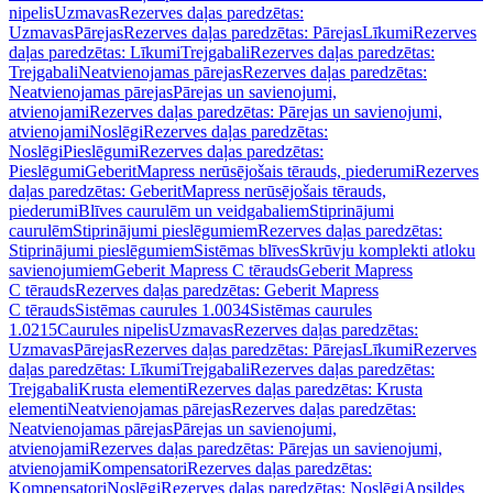
nipelis
Uzmavas
Rezerves daļas paredzētas:
Uzmavas
Pārejas
Rezerves daļas paredzētas: Pārejas
Līkumi
Rezerves
daļas paredzētas: Līkumi
Trejgabali
Rezerves daļas paredzētas:
Trejgabali
Neatvienojamas pārejas
Rezerves daļas paredzētas:
Neatvienojamas pārejas
Pārejas un savienojumi,
atvienojami
Rezerves daļas paredzētas: Pārejas un savienojumi,
atvienojami
Noslēgi
Rezerves daļas paredzētas:
Noslēgi
Pieslēgumi
Rezerves daļas paredzētas:
Pieslēgumi
GeberitMapress nerūsējošais tērauds, piederumi
Rezerves
daļas paredzētas: GeberitMapress nerūsējošais tērauds,
piederumi
Blīves caurulēm un veidgabaliem
Stiprinājumi
caurulēm
Stiprinājumi pieslēgumiem
Rezerves daļas paredzētas:
Stiprinājumi pieslēgumiem
Sistēmas blīves
Skrūvju komplekti atloku
savienojumiem
Geberit Mapress C tērauds
Geberit Mapress
C tērauds
Rezerves daļas paredzētas: Geberit Mapress
C tērauds
Sistēmas caurules 1.0034
Sistēmas caurules
1.0215
Caurules nipelis
Uzmavas
Rezerves daļas paredzētas:
Uzmavas
Pārejas
Rezerves daļas paredzētas: Pārejas
Līkumi
Rezerves
daļas paredzētas: Līkumi
Trejgabali
Rezerves daļas paredzētas:
Trejgabali
Krusta elementi
Rezerves daļas paredzētas: Krusta
elementi
Neatvienojamas pārejas
Rezerves daļas paredzētas:
Neatvienojamas pārejas
Pārejas un savienojumi,
atvienojami
Rezerves daļas paredzētas: Pārejas un savienojumi,
atvienojami
Kompensatori
Rezerves daļas paredzētas:
Kompensatori
Noslēgi
Rezerves daļas paredzētas: Noslēgi
Apsildes