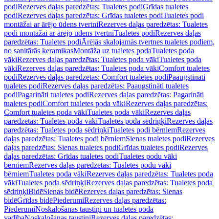
podi
Rezerves daļas paredzētas: Tualetes podi
Grīdas tualetes
podi
Rezerves daļas paredzētas: Grīdas tualetes podi
Tualetes podi
montāžai ar ārējo ūdens tvertni
Rezerves daļas paredzētas: Tualetes
podi montāžai ar ārējo ūdens tvertni
Tualetes podi
Rezerves daļas
paredzētas: Tualetes podi
Ārējās skalojamās tvertnes tualetes podiem,
no sanitārās keramikas
Montāža uz tualetes poda
Tualetes poda
vāki
Rezerves daļas paredzētas: Tualetes poda vāki
Tualetes poda
vāki
Rezerves daļas paredzētas: Tualetes poda vāki
Comfort tualetes
podi
Rezerves daļas paredzētas: Comfort tualetes podi
Paaugstināti
tualetes podi
Rezerves daļas paredzētas: Paaugstināti tualetes
podi
Pagarināti tualetes podi
Rezerves daļas paredzētas: Pagarināti
tualetes podi
Comfort tualetes poda vāki
Rezerves daļas paredzētas:
Comfort tualetes poda vāki
Tualetes poda vāki
Rezerves daļas
paredzētas: Tualetes poda vāki
Tualetes poda sēdriņķi
Rezerves daļas
paredzētas: Tualetes poda sēdriņķi
Tualetes podi bērniem
Rezerves
daļas paredzētas: Tualetes podi bērniem
Sienas tualetes podi
Rezerves
daļas paredzētas: Sienas tualetes podi
Grīdas tualetes podi
Rezerves
daļas paredzētas: Grīdas tualetes podi
Tualetes podu vāki
bērniem
Rezerves daļas paredzētas: Tualetes podu vāki
bērniem
Tualetes poda vāki
Rezerves daļas paredzētas: Tualetes poda
vāki
Tualetes poda sēdriņķi
Rezerves daļas paredzētas: Tualetes poda
sēdriņķi
Bidē
Sienas bidē
Rezerves daļas paredzētas: Sienas
bidē
Grīdas bidē
Piederumi
Rezerves daļas paredzētas:
Piederumi
Noskalošanas taustiņi un tualetes poda
vadība
Noskalošanas taustiņi
Rezerves daļas paredzētas: