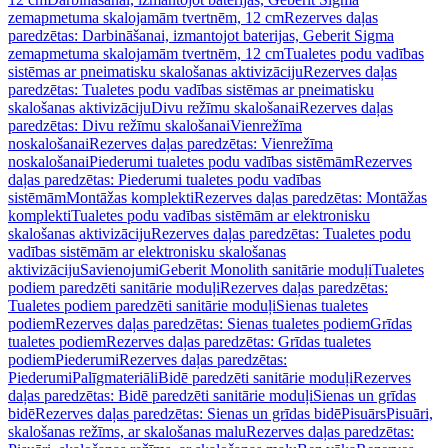
zemapmetuma skalojamām tvertnēm, 12 cm
Rezerves daļas
paredzētas: Darbināšanai, izmantojot baterijas, Geberit Sigma
zemapmetuma skalojamām tvertnēm, 12 cm
Tualetes podu vadības
sistēmas ar pneimatisku skalošanas aktivizāciju
Rezerves daļas
paredzētas: Tualetes podu vadības sistēmas ar pneimatisku
skalošanas aktivizāciju
Divu režīmu skalošanai
Rezerves daļas
paredzētas: Divu režīmu skalošanai
Vienrežīma
noskalošanai
Rezerves daļas paredzētas: Vienrežīma
noskalošanai
Piederumi tualetes podu vadības sistēmām
Rezerves
daļas paredzētas: Piederumi tualetes podu vadības
sistēmām
Montāžas komplekti
Rezerves daļas paredzētas: Montāžas
komplekti
Tualetes podu vadības sistēmām ar elektronisku
skalošanas aktivizāciju
Rezerves daļas paredzētas: Tualetes podu
vadības sistēmām ar elektronisku skalošanas
aktivizāciju
Savienojumi
Geberit Monolith sanitārie moduļi
Tualetes
podiem paredzēti sanitārie moduļi
Rezerves daļas paredzētas:
Tualetes podiem paredzēti sanitārie moduļi
Sienas tualetes
podiem
Rezerves daļas paredzētas: Sienas tualetes podiem
Grīdas
tualetes podiem
Rezerves daļas paredzētas: Grīdas tualetes
podiem
Piederumi
Rezerves daļas paredzētas:
Piederumi
Palīgmateriāli
Bidē paredzēti sanitārie moduļi
Rezerves
daļas paredzētas: Bidē paredzēti sanitārie moduļi
Sienas un grīdas
bidē
Rezerves daļas paredzētas: Sienas un grīdas bidē
Pisuārs
Pisuāri,
skalošanas režīms, ar skalošanas malu
Rezerves daļas paredzētas: