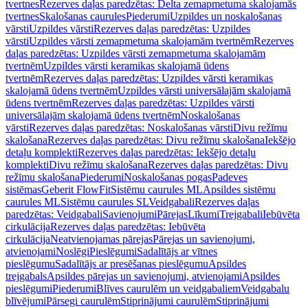
tvertnes
Rezerves daļas paredzētas: Delta zemapmetuma skalojamās
tvertnes
Skalošanas caurules
Piederumi
Uzpildes un noskalošanas
vārsti
Uzpildes vārsti
Rezerves daļas paredzētas: Uzpildes
vārsti
Uzpildes vārsti zemapmetuma skalojamām tvertnēm
Rezerves
daļas paredzētas: Uzpildes vārsti zemapmetuma skalojamām
tvertnēm
Uzpildes vārsti keramikas skalojamā ūdens
tvertnēm
Rezerves daļas paredzētas: Uzpildes vārsti keramikas
skalojamā ūdens tvertnēm
Uzpildes vārsti universālajām skalojamā
ūdens tvertnēm
Rezerves daļas paredzētas: Uzpildes vārsti
universālajām skalojamā ūdens tvertnēm
Noskalošanas
vārsti
Rezerves daļas paredzētas: Noskalošanas vārsti
Divu režīmu
skalošana
Rezerves daļas paredzētas: Divu režīmu skalošana
Iekšējo
detaļu komplekti
Rezerves daļas paredzētas: Iekšējo detaļu
komplekti
Divu režīmu skalošana
Rezerves daļas paredzētas: Divu
režīmu skalošana
Piederumi
Noskalošanas pogas
Padeves
sistēmas
Geberit FlowFit
Sistēmu caurules ML
Apsildes sistēmu
caurules ML
Sistēmu caurules SL
Veidgabali
Rezerves daļas
paredzētas: Veidgabali
Savienojumi
Pārejas
Līkumi
Trejgabali
Iebūvēta
cirkulācija
Rezerves daļas paredzētas: Iebūvēta
cirkulācija
Neatvienojamas pārejas
Pārejas un savienojumi,
atvienojami
Noslēgi
Pieslēgumi
Sadalītājs ar vītnes
pieslēgumu
Sadalītājs ar presēšanas pieslēgumu
Apsildes
trejgabals
Apsildes pārejas un savienojumi, atvienojami
Apsildes
pieslēgumi
Piederumi
Blīves caurulēm un veidgabaliem
Veidgabalu
blīvējumi
Pārsegi caurulēm
Stiprinājumi caurulēm
Stiprinājumi