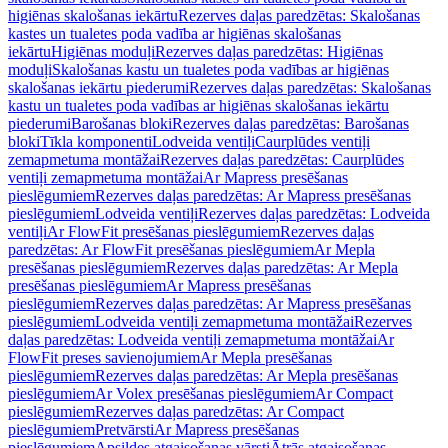
higiēnas skalošanas iekārtu
Rezerves daļas paredzētas: Skalošanas
kastes un tualetes poda vadība ar higiēnas skalošanas
iekārtu
Higiēnas moduļi
Rezerves daļas paredzētas: Higiēnas
moduļi
Skalošanas kastu un tualetes poda vadības ar higiēnas
skalošanas iekārtu piederumi
Rezerves daļas paredzētas: Skalošanas
kastu un tualetes poda vadības ar higiēnas skalošanas iekārtu
piederumi
Barošanas bloki
Rezerves daļas paredzētas: Barošanas
bloki
Tīkla komponenti
Lodveida ventiļi
Caurplūdes ventiļi
zemapmetuma montāžai
Rezerves daļas paredzētas: Caurplūdes
ventiļi zemapmetuma montāžai
Ar Mapress presēšanas
pieslēgumiem
Rezerves daļas paredzētas: Ar Mapress presēšanas
pieslēgumiem
Lodveida ventiļi
Rezerves daļas paredzētas: Lodveida
ventiļi
Ar FlowFit presēšanas pieslēgumiem
Rezerves daļas
paredzētas: Ar FlowFit presēšanas pieslēgumiem
Ar Mepla
presēšanas pieslēgumiem
Rezerves daļas paredzētas: Ar Mepla
presēšanas pieslēgumiem
Ar Mapress presēšanas
pieslēgumiem
Rezerves daļas paredzētas: Ar Mapress presēšanas
pieslēgumiem
Lodveida ventiļi zemapmetuma montāžai
Rezerves
daļas paredzētas: Lodveida ventiļi zemapmetuma montāžai
Ar
FlowFit preses savienojumiem
Ar Mepla presēšanas
pieslēgumiem
Rezerves daļas paredzētas: Ar Mepla presēšanas
pieslēgumiem
Ar Volex presēšanas pieslēgumiem
Ar Compact
pieslēgumiem
Rezerves daļas paredzētas: Ar Compact
pieslēgumiem
Pretvārsti
Ar Mapress presēšanas
pieslēgumiem
Apsildes atgaisošanas vārsti
Ātrās atgaisošanas