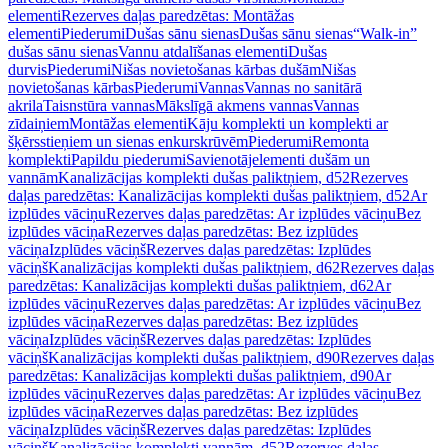
elementi
Rezerves daļas paredzētas: Montāžas
elementi
Piederumi
Dušas sānu sienas
Dušas sānu sienas
“Walk-in”
dušas sānu sienas
Vannu atdalīšanas elementi
Dušas
durvis
Piederumi
Nišas novietošanas kārbas dušām
Nišas
novietošanas kārbas
Piederumi
Vannas
Vannas no sanitārā
akrila
Taisnstūra vannas
Mākslīgā akmens vannas
Vannas
zīdaiņiem
Montāžas elementi
Kāju komplekti un komplekti ar
šķērsstieņiem un sienas enkurskrūvēm
Piederumi
Remonta
komplekti
Papildu piederumi
Savienotājelementi dušām un
vannām
Kanalizācijas komplekti dušas paliktņiem, d52
Rezerves
daļas paredzētas: Kanalizācijas komplekti dušas paliktņiem, d52
Ar
izplūdes vāciņu
Rezerves daļas paredzētas: Ar izplūdes vāciņu
Bez
izplūdes vāciņa
Rezerves daļas paredzētas: Bez izplūdes
vāciņa
Izplūdes vāciņš
Rezerves daļas paredzētas: Izplūdes
vāciņš
Kanalizācijas komplekti dušas paliktņiem, d62
Rezerves daļas
paredzētas: Kanalizācijas komplekti dušas paliktņiem, d62
Ar
izplūdes vāciņu
Rezerves daļas paredzētas: Ar izplūdes vāciņu
Bez
izplūdes vāciņa
Rezerves daļas paredzētas: Bez izplūdes
vāciņa
Izplūdes vāciņš
Rezerves daļas paredzētas: Izplūdes
vāciņš
Kanalizācijas komplekti dušas paliktņiem, d90
Rezerves daļas
paredzētas: Kanalizācijas komplekti dušas paliktņiem, d90
Ar
izplūdes vāciņu
Rezerves daļas paredzētas: Ar izplūdes vāciņu
Bez
izplūdes vāciņa
Rezerves daļas paredzētas: Bez izplūdes
vāciņa
Izplūdes vāciņš
Rezerves daļas paredzētas: Izplūdes
vāciņš
Kanalizācijas komplekti vannām, d52
Rezerves daļas