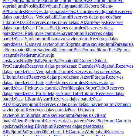
Pieslēguma līkumi
Piederumi
Cauruļu apskavas
Cauruļu apskavu
stiprinājumi
Noslēgi
Blīvējumi
Palīgmateriāli
Geberit Silent-
PP
Caurules
Rezerves daļas paredzētas: Caurules
Veidgabali
Rezerves
daļas paredzētas: Veidgabali
Līkumi
Rezerves daļas paredzētas:
Līkumi
Atzari
Rezerves daļas paredzētas: Atzari
Pārejas
Rezerves
daļas paredzētas: Pārejas
Piekļuves caurules
Rezerves daļas
paredzētas: Piekļuves caurules
Savienojumi
Rezerves daļas
paredzētas: Savienojumi
Uzmavu savienojumi
Rezerves daļas
paredzētas: Uzmavu savienojumi
Stiprinājuma savienojumi
Pārejas uz
citiem materiāliem
Savienotājelementi
Pieslēguma līkumi
Pieslēguma
īscaurule
Piederumi
Cauruļu
apskavas
Noslēgi
Blīvējumi
Palīgmateriāli
Geberit Silent-
Pro
Caurules
Rezerves daļas paredzētas: Caurules
Veidgabali
Rezerves
daļas paredzētas: Veidgabali
Līkumi
Rezerves daļas paredzētas:
Līkumi
Atzari
Rezerves daļas paredzētas: Atzari
Pārejas
Rezerves
daļas paredzētas: Pārejas
Piekļuves caurules
Rezerves daļas
paredzētas: Piekļuves caurules
Profildetaļas SuperTube
Rezerves
daļas paredzētas: Profildetaļas SuperTube
Līkumi
Rezerves daļas
paredzētas: Līkumi
Atzari
Rezerves daļas paredzētas:
Atzari
Savienojumi
Rezerves daļas paredzētas: Savienojumi
Uzmavu
savienojumi
Rezerves daļas paredzētas: Uzmavu
savienojumi
Stiprinājuma savienojumi
Pārejas uz citiem
materiāliem
Piederumi
Rezerves daļas paredzētas: Piederumi
Cauruļu
apskavas
Noslēgi
Blīvējumi
Rezerves daļas paredzētas:
Blīvējumi
Palīgmateriāli
Geberit PE
Caurules
Veidgabali
Rezerves