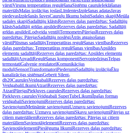
vārsti
Virsmu temperatūras regulēšana
Sistēmu caurule
Ieklāšanas
materiāls
Malas izolācijas joslas
Līmlentes
Izplešanas adatas
Javas
piedevas
Izplešanās šuves
Cauruļu līkumu balsti
Sadales skapji
Metāla
sadales skapji
Sadalītāju klāsts
Rezerves daļas paredzētas: Sadalītāju
klāsts
Sadalītāji grīdas apsildei
Rezerves daļas paredzētas: Sadalītāji
grīdas apsildei
Lodveida ventiļi
Termometrs
Pārejas
Rezerves daļas
paredzētas: Pārejas
Sadalītāju noslēgi
Ātrās atgaisošanas
vārsti
Plūsmas sadalītājs
Temperatūras regulēšanas vienības
Rezerves
daļas paredzētas: Temperatūras regulēšanas vienības
Apsildes
elementu sadalītāji
Rezerves daļas paredzētas: Apsildes elementu
sadalītāji
Apvadi
Regulēšanas komponenti
Servopiedziņas
Telpas
termostati
Galvenie regulatori
Komunikācijas
moduļi
Sensori
Transformatori
Piederumi
Sadalītāju izolācija
Ēku
kanalizācijas sistēmas
Geberit Silent-
db20
Caurules
Veidgabali
Rezerves daļas paredzētas:
Veidgabali
Līkumi
Atzari
Rezerves daļas paredzētas:
Atzari
Pārejas
Piekļuves caurules
Rezerves daļas paredzētas:
Piekļuves caurules
Veidgabali SuperTube
Līkumi
Īpašas formas
veidgabali
Savienojumi
Rezerves daļas paredzētas:
Savienojumi
Metināmie savienojumi
Uzmavu savienojumi
Rezerves
daļas paredzētas: Uzmavu savienojumi
Skavu savienojumi
Pārejas uz
citiem materiāliem
Rezerves daļas paredzētas: Pārejas uz citiem
materiāliem
Savienotājelementi
Rezerves daļas paredzētas:
Savienotājelementi
Pieslēguma līkumi
Rezerves daļas paredzētas: