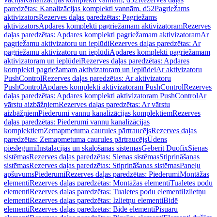
paredzētas: Kanalizācijas komplekti vannām, d52
Pagriežams
aktivizators
Rezerves daļas paredzētas: Pagriežams
aktivizators
Apdares komplekti pagriežamam aktivizatoram
Rezerves
daļas paredzētas: Apdares komplekti pagriežamam aktivizatoram
Ar
pagriežamu aktivizatoru un ieplūdi
Rezerves daļas paredzētas: Ar
pagriežamu aktivizatoru un ieplūdi
Apdares komplekti pagriežamam
aktivizatoram un ieplūdei
Rezerves daļas paredzētas: Apdares
komplekti pagriežamam aktivizatoram un ieplūdei
Ar aktivizatoru
PushControl
Rezerves daļas paredzētas: Ar aktivizatoru
PushControl
Apdares komplekti aktivizatoram PushControl
Rezerves
daļas paredzētas: Apdares komplekti aktivizatoram PushControl
Ar
vārstu aizbāžņiem
Rezerves daļas paredzētas: Ar vārstu
aizbāžņiem
Piederumi vannu kanalizācijas komplektiem
Rezerves
daļas paredzētas: Piederumi vannu kanalizācijas
komplektiem
Zemapmetuma caurules pārtraucējs
Rezerves daļas
paredzētas: Zemapmetuma caurules pārtraucējs
Ūdens
pieslēgumi
Instalācijas un skalošanas sistēmas
Geberit Duofix
Sienas
sistēmas
Rezerves daļas paredzētas: Sienas sistēmas
Stiprināšanas
sistēmas
Rezerves daļas paredzētas: Stiprināšanas sistēmas
Paneļu
apšuvums
Piederumi
Rezerves daļas paredzētas: Piederumi
Montāžas
elementi
Rezerves daļas paredzētas: Montāžas elementi
Tualetes podu
elementi
Rezerves daļas paredzētas: Tualetes podu elementi
Izlietņu
elementi
Rezerves daļas paredzētas: Izlietņu elementi
Bidē
elementi
Rezerves daļas paredzētas: Bidē elementi
Pisuāru