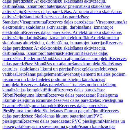
daļas paredzētas: Ar elektronisku skalošanas aktivizāciju,
darbināšana, izmantojot baterijas
Ar pneimatisku skalošanas
aktivizāciju
Rezerves daļas paredzētas: Ar pneimatisku skalošanas
aktivizāciju
Standarta
Rezerves daļas paredzētas:
Standarta
Virsapmetuma
Rezerves daļas paredzētas: Virsapmetuma
Ar
elektronisku skalošanas aktivizāciju, darbināšana, izmantojot
elektrotīklu
Rezerves daļas paredzētas: Ar elektronisku skalošanas
aktivizāciju, darbināšana, izmantojot elektrotīklu
Ar elektronisku
skalošanas aktivizāciju, darbināšana, izmantojot baterijas
Rezerves
daļas paredzētas: Ar elektronisku skalošanas aktivizāciju,
darbināšana, izmantojot baterijas
Piederumi
Rezerves daļas
paredzētas: Piederumi
Montāžas un atjaunošanas komplekti
Rezerves
daļas paredzētas: Montāžas un atjaunošanas komplekti
Skalošanas
caurules, skalošanas līkumi un pārejas
Pārsegplāksnes
Iebūvētas
vadības
Lietošanas palīgelementi
Savienotājelementi tualetes podiem,
pisuāriem un bidē
Tualetes podu un izlietņu kanalizācijas
komplekti
Rezerves daļas paredzētas: Tualetes podu un izlietņu
kanalizācijas komplekti
Sifoni
Rezerves daļas paredzētas:
Sifoni
Pieslēguma līkumi
Rezerves daļas paredzētas: Pieslēguma
līkumi
Pieslēguma īscaurule
Rezerves daļas paredzētas: Pieslēguma
īscaurule
Pieslēguma komplekti
Rezerves daļas paredzētas:
Pieslēguma komplekti
Skalošanas līkumu pagarinājumi
Rezerves
daļas paredzētas: Skalošanas līkumu pagarinājumi
PVC
pieslēgumi
Rezerves daļas paredzētas: PVC pieslēgumi
Manšetes un
pārsegvāki
Pārejas un savienojuma gabali
Pisuāru kanalizācijas