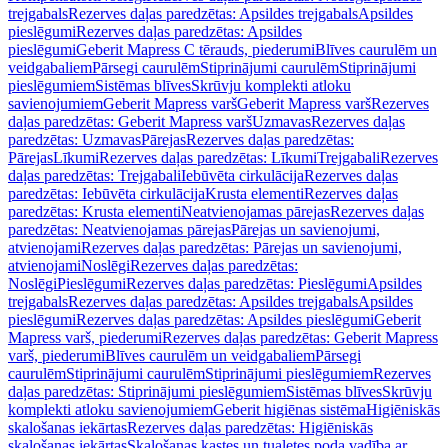
trejgabals
Rezerves daļas paredzētas: Apsildes trejgabals
Apsildes
pieslēgumi
Rezerves daļas paredzētas: Apsildes
pieslēgumi
Geberit Mapress C tērauds, piederumi
Blīves caurulēm un
veidgabaliem
Pārsegi caurulēm
Stiprinājumi caurulēm
Stiprinājumi
pieslēgumiem
Sistēmas blīves
Skrūvju komplekti atloku
savienojumiem
Geberit Mapress varš
Geberit Mapress varš
Rezerves
daļas paredzētas: Geberit Mapress varš
Uzmavas
Rezerves daļas
paredzētas: Uzmavas
Pārejas
Rezerves daļas paredzētas:
Pārejas
Līkumi
Rezerves daļas paredzētas: Līkumi
Trejgabali
Rezerves
daļas paredzētas: Trejgabali
Iebūvēta cirkulācija
Rezerves daļas
paredzētas: Iebūvēta cirkulācija
Krusta elementi
Rezerves daļas
paredzētas: Krusta elementi
Neatvienojamas pārejas
Rezerves daļas
paredzētas: Neatvienojamas pārejas
Pārejas un savienojumi,
atvienojami
Rezerves daļas paredzētas: Pārejas un savienojumi,
atvienojami
Noslēgi
Rezerves daļas paredzētas:
Noslēgi
Pieslēgumi
Rezerves daļas paredzētas: Pieslēgumi
Apsildes
trejgabals
Rezerves daļas paredzētas: Apsildes trejgabals
Apsildes
pieslēgumi
Rezerves daļas paredzētas: Apsildes pieslēgumi
Geberit
Mapress varš, piederumi
Rezerves daļas paredzētas: Geberit Mapress
varš, piederumi
Blīves caurulēm un veidgabaliem
Pārsegi
caurulēm
Stiprinājumi caurulēm
Stiprinājumi pieslēgumiem
Rezerves
daļas paredzētas: Stiprinājumi pieslēgumiem
Sistēmas blīves
Skrūvju
komplekti atloku savienojumiem
Geberit higiēnas sistēma
Higiēniskās
skalošanas iekārtas
Rezerves daļas paredzētas: Higiēniskās
skalošanas iekārtas
Skalošanas kastes un tualetes poda vadība ar