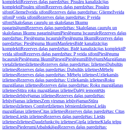
komplekti
Rezerves daļas paredzētas: Pisuāru kanalizācijas
komplekti
Pisuāru sifoni
Rezerves daļas paredzētas: Pisuāru
sifoni
Gliemežveida sifoni
Rezerves daļas paredzētas: Gliemežveida
sifoni
P veida sifoni
Rezerves daļas paredzētas: P veida
sifoni
Skalošanas cauruļu un skalošanas līkumu
pagarinājumi
Rezerves daļas paredzētas: Skalošanas cauruļu un
skalošanas līkumu pagarinājumi
Pieslēguma īscaurule
Rezerves daļas
paredzētas: Pieslēguma īscaurule
Pieslēguma līkumi
Rezerves daļas
paredzētas: Pieslēguma līkumi
Manšetes
Bidē kanalizācijas
komplekti
Rezerves daļas paredzētas: Bidē kanalizācijas komplekti
P
veida sifoni
Rezerves daļas paredzētas: P veida sifoni
Pieslēguma
īscaurule
Pieslēguma līkumi
Pārsegi
Pieslēgumi
Blīvējumi
Mazgāšanas
vieta
Izlietnes
Izlietnes
Rezerves daļas paredzētas: Izlietnes
Dubultās
izlietnes
Rezerves daļas paredzētas: Dubultās izlietnes
Mēbeļu
izlietnes
Rezerves daļas paredzētas: Mēbeļu izlietnes
Uzliekamās
izlietnes
Rezerves daļas paredzētas: Uzliekamās izlietnes
Roku
mazgāšanas izlietnes
Rezerves daļas paredzētas: Roku mazgāšanas
izlietnes
Stūra roku mazgāšanas izlietne
Daļēji iemontētās
izlietnes
Iebūvējamas izlietnes
Rezerves daļas paredzētas:
Iebūvējamas izlietnes
Zem virsmas iebūvējamas
Stūra
izlietnes
Izlietnes Comfort
Izlietnes bērniem
Izlietnes
Lielās
mazgāšanas izlietnes
Citas izlietnes
Rezerves daļas paredzētas: Citas
izlietnes
Lietās izlietnes
Rezerves daļas paredzētas: Lietās
izlietnes
Izlietnes
Daudzfunkciju izlietnes
Ģipša izlietne
Klašu telpu
izlietnes
Piederumi
Atbalstkājas
Rezerves daļas paredzētas: