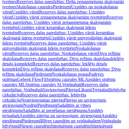
tvertnes
Rezerves daļas paredzētas: Delta zemapmetuma skalojamās
tvertnes
Skalošanas caurules
Piederumi
Uzpildes un noskalošanas
vārsti
Uzpildes vārsti
Rezerves daļas paredzētas: Uzpildes
vārsti
Uzpildes vārsti zemapmetuma skalojamām tvertnēm
Rezerves
daļas paredzētas: Uzpildes vārsti zemapmetuma skalojamām
tvertnēm
Uzpildes vārsti keramikas skalojamā ūdens
tvertnēm
Rezerves daļas paredzētas: Uzpildes vārsti keramikas
skalojamā ūdens tvertnēm
Uzpildes vārsti universālajām skalojamā
ūdens tvertnēm
Rezerves daļas paredzētas: Uzpildes vārsti
universālajām skalojamā ūdens tvertnēm
Noskalošanas
vārsti
Rezerves daļas paredzētas: Noskalošanas vārsti
Divu režīmu
skalošana
Rezerves daļas paredzētas: Divu režīmu skalošana
Iekšējo
detaļu komplekti
Rezerves daļas paredzētas: Iekšējo detaļu
komplekti
Divu režīmu skalošana
Rezerves daļas paredzētas: Divu
režīmu skalošana
Piederumi
Noskalošanas pogas
Padeves
sistēmas
Geberit FlowFit
Sistēmu caurules ML
Apsildes sistēmu
caurules ML
Sistēmu caurules SL
Veidgabali
Rezerves daļas
paredzētas: Veidgabali
Savienojumi
Pārejas
Līkumi
Trejgabali
Iebūvēta
cirkulācija
Rezerves daļas paredzētas: Iebūvēta
cirkulācija
Neatvienojamas pārejas
Pārejas un savienojumi,
atvienojami
Noslēgi
Pieslēgumi
Sadalītājs ar vītnes
pieslēgumu
Sadalītājs ar presēšanas pieslēgumu
Apsildes
trejgabals
Apsildes pārejas un savienojumi, atvienojami
Apsildes
pieslēgumi
Piederumi
Blīves caurulēm un veidgabaliem
Veidgabalu
blīvējumi
Pārsegi caurulēm
Stiprinājumi caurulēm
Stiprinājumi