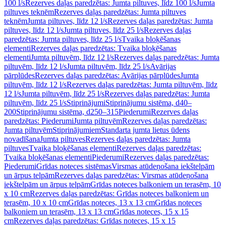
100 l/s
Rezerves daļas paredzētas: Jumta piltuves, līdz 100 l/s
Jumta
piltuves teknēm
Rezerves daļas paredzētas: Jumta piltuves
teknēm
Jumta piltuves, līdz 12 l/s
Rezerves daļas paredzētas: Jumta
piltuves, līdz 12 l/s
Jumta piltuves, līdz 25 l/s
Rezerves daļas
paredzētas: Jumta piltuves, līdz 25 l/s
Tvaika bloķēšanas
elementi
Rezerves daļas paredzētas: Tvaika bloķēšanas
elementi
Jumta piltuvēm, līdz 12 l/s
Rezerves daļas paredzētas: Jumta
piltuvēm, līdz 12 l/s
Jumta piltuvēm, līdz 25 l/s
Avārijas
pārplūdes
Rezerves daļas paredzētas: Avārijas pārplūdes
Jumta
piltuvēm, līdz 12 l/s
Rezerves daļas paredzētas: Jumta piltuvēm, līdz
12 l/s
Jumta piltuvēm, līdz 25 l/s
Rezerves daļas paredzētas: Jumta
piltuvēm, līdz 25 l/s
Stiprinājumi
Stiprinājumu sistēma, d40–
200
Stiprinājumu sistēma, d250–315
Piederumi
Rezerves daļas
paredzētas: Piederumi
Jumta piltuvēm
Rezerves daļas paredzētas:
Jumta piltuvēm
Stiprinājumiem
Standarta jumta lietus ūdens
novadīšana
Jumta piltuves
Rezerves daļas paredzētas: Jumta
piltuves
Tvaika bloķēšanas elementi
Rezerves daļas paredzētas:
Tvaika bloķēšanas elementi
Piederumi
Rezerves daļas paredzētas:
Piederumi
Grīdas noteces sistēmas
Virsmas atūdeņošana iekštelpām
un ārpus telpām
Rezerves daļas paredzētas: Virsmas atūdeņošana
iekštelpām un ārpus telpām
Grīdas noteces balkoniem un terasēm, 10
x 10 cm
Rezerves daļas paredzētas: Grīdas noteces balkoniem un
terasēm, 10 x 10 cm
Grīdas noteces, 13 x 13 cm
Grīdas noteces
balkoniem un terasēm, 13 x 13 cm
Grīdas noteces, 15 x 15
cm
Rezerves daļas paredzētas: Grīdas noteces, 15 x 15