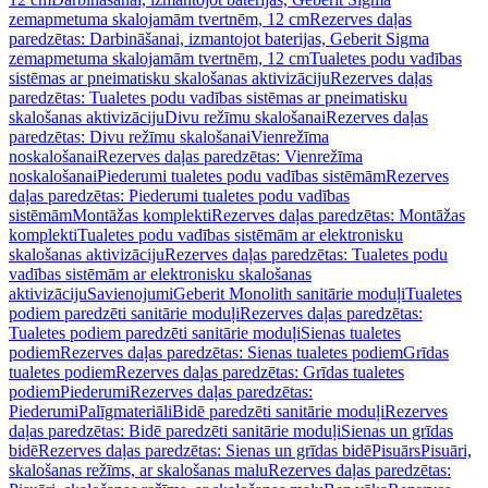
zemapmetuma skalojamām tvertnēm, 12 cm
Rezerves daļas
paredzētas: Darbināšanai, izmantojot baterijas, Geberit Sigma
zemapmetuma skalojamām tvertnēm, 12 cm
Tualetes podu vadības
sistēmas ar pneimatisku skalošanas aktivizāciju
Rezerves daļas
paredzētas: Tualetes podu vadības sistēmas ar pneimatisku
skalošanas aktivizāciju
Divu režīmu skalošanai
Rezerves daļas
paredzētas: Divu režīmu skalošanai
Vienrežīma
noskalošanai
Rezerves daļas paredzētas: Vienrežīma
noskalošanai
Piederumi tualetes podu vadības sistēmām
Rezerves
daļas paredzētas: Piederumi tualetes podu vadības
sistēmām
Montāžas komplekti
Rezerves daļas paredzētas: Montāžas
komplekti
Tualetes podu vadības sistēmām ar elektronisku
skalošanas aktivizāciju
Rezerves daļas paredzētas: Tualetes podu
vadības sistēmām ar elektronisku skalošanas
aktivizāciju
Savienojumi
Geberit Monolith sanitārie moduļi
Tualetes
podiem paredzēti sanitārie moduļi
Rezerves daļas paredzētas:
Tualetes podiem paredzēti sanitārie moduļi
Sienas tualetes
podiem
Rezerves daļas paredzētas: Sienas tualetes podiem
Grīdas
tualetes podiem
Rezerves daļas paredzētas: Grīdas tualetes
podiem
Piederumi
Rezerves daļas paredzētas:
Piederumi
Palīgmateriāli
Bidē paredzēti sanitārie moduļi
Rezerves
daļas paredzētas: Bidē paredzēti sanitārie moduļi
Sienas un grīdas
bidē
Rezerves daļas paredzētas: Sienas un grīdas bidē
Pisuārs
Pisuāri,
skalošanas režīms, ar skalošanas malu
Rezerves daļas paredzētas: