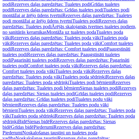
podi
Rezerves daļas paredzētas: Tualetes podi
Grīdas tualetes
podi
Rezerves daļas paredzētas: Grīdas tualetes podi
Tualetes podi
montāžai ar ārējo ūdens tvertni
Rezerves daļas paredzētas: Tualetes
podi montāžai ar ārējo ūdens tvertni
Tualetes podi
Rezerves daļas
paredzētas: Tualetes podi
Ārējās skalojamās tvertnes tualetes podiem,
no sanitārās keramikas
Montāža uz tualetes poda
Tualetes poda
vāki
Rezerves daļas paredzētas: Tualetes poda vāki
Tualetes poda
vāki
Rezerves daļas paredzētas: Tualetes poda vāki
Comfort tualetes
podi
Rezerves daļas paredzētas: Comfort tualetes podi
Paaugstināti
tualetes podi
Rezerves daļas paredzētas: Paaugstināti tualetes
podi
Pagarināti tualetes podi
Rezerves daļas paredzētas: Pagarināti
tualetes podi
Comfort tualetes poda vāki
Rezerves daļas paredzētas:
Comfort tualetes poda vāki
Tualetes poda vāki
Rezerves daļas
paredzētas: Tualetes poda vāki
Tualetes poda sēdriņķi
Rezerves daļas
paredzētas: Tualetes poda sēdriņķi
Tualetes podi bērniem
Rezerves
daļas paredzētas: Tualetes podi bērniem
Sienas tualetes podi
Rezerves
daļas paredzētas: Sienas tualetes podi
Grīdas tualetes podi
Rezerves
daļas paredzētas: Grīdas tualetes podi
Tualetes podu vāki
bērniem
Rezerves daļas paredzētas: Tualetes podu vāki
bērniem
Tualetes poda vāki
Rezerves daļas paredzētas: Tualetes poda
vāki
Tualetes poda sēdriņķi
Rezerves daļas paredzētas: Tualetes poda
sēdriņķi
Bidē
Sienas bidē
Rezerves daļas paredzētas: Sienas
bidē
Grīdas bidē
Piederumi
Rezerves daļas paredzētas:
Piederumi
Noskalošanas taustiņi un tualetes poda
vadība
Noskalošanas taustiņi
Rezerves daļas paredzētas: