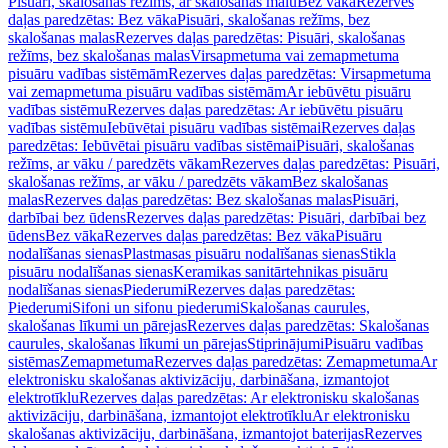
Pisuāri, skalošanas režīms, ar skalošanas malu
Bez vāka
Rezerves
daļas paredzētas: Bez vāka
Pisuāri, skalošanas režīms, bez
skalošanas malas
Rezerves daļas paredzētas: Pisuāri, skalošanas
režīms, bez skalošanas malas
Virsapmetuma vai zemapmetuma
pisuāru vadības sistēmām
Rezerves daļas paredzētas: Virsapmetuma
vai zemapmetuma pisuāru vadības sistēmām
Ar iebūvētu pisuāru
vadības sistēmu
Rezerves daļas paredzētas: Ar iebūvētu pisuāru
vadības sistēmu
Iebūvētai pisuāru vadības sistēmai
Rezerves daļas
paredzētas: Iebūvētai pisuāru vadības sistēmai
Pisuāri, skalošanas
režīms, ar vāku / paredzēts vākam
Rezerves daļas paredzētas: Pisuāri,
skalošanas režīms, ar vāku / paredzēts vākam
Bez skalošanas
malas
Rezerves daļas paredzētas: Bez skalošanas malas
Pisuāri,
darbībai bez ūdens
Rezerves daļas paredzētas: Pisuāri, darbībai bez
ūdens
Bez vāka
Rezerves daļas paredzētas: Bez vāka
Pisuāru
nodalīšanas sienas
Plastmasas pisuāru nodalīšanas sienas
Stikla
pisuāru nodalīšanas sienas
Keramikas sanitārtehnikas pisuāru
nodalīšanas sienas
Piederumi
Rezerves daļas paredzētas:
Piederumi
Sifoni un sifonu piederumi
Skalošanas caurules,
skalošanas līkumi un pārejas
Rezerves daļas paredzētas: Skalošanas
caurules, skalošanas līkumi un pārejas
Stiprinājumi
Pisuāru vadības
sistēmas
Zemapmetuma
Rezerves daļas paredzētas: Zemapmetuma
Ar
elektronisku skalošanas aktivizāciju, darbināšana, izmantojot
elektrotīklu
Rezerves daļas paredzētas: Ar elektronisku skalošanas
aktivizāciju, darbināšana, izmantojot elektrotīklu
Ar elektronisku
skalošanas aktivizāciju, darbināšana, izmantojot baterijas
Rezerves