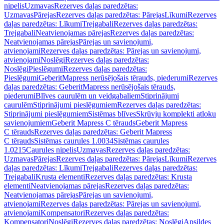
nipelis
Uzmavas
Rezerves daļas paredzētas:
Uzmavas
Pārejas
Rezerves daļas paredzētas: Pārejas
Līkumi
Rezerves
daļas paredzētas: Līkumi
Trejgabali
Rezerves daļas paredzētas:
Trejgabali
Neatvienojamas pārejas
Rezerves daļas paredzētas:
Neatvienojamas pārejas
Pārejas un savienojumi,
atvienojami
Rezerves daļas paredzētas: Pārejas un savienojumi,
atvienojami
Noslēgi
Rezerves daļas paredzētas:
Noslēgi
Pieslēgumi
Rezerves daļas paredzētas:
Pieslēgumi
GeberitMapress nerūsējošais tērauds, piederumi
Rezerves
daļas paredzētas: GeberitMapress nerūsējošais tērauds,
piederumi
Blīves caurulēm un veidgabaliem
Stiprinājumi
caurulēm
Stiprinājumi pieslēgumiem
Rezerves daļas paredzētas:
Stiprinājumi pieslēgumiem
Sistēmas blīves
Skrūvju komplekti atloku
savienojumiem
Geberit Mapress C tērauds
Geberit Mapress
C tērauds
Rezerves daļas paredzētas: Geberit Mapress
C tērauds
Sistēmas caurules 1.0034
Sistēmas caurules
1.0215
Caurules nipelis
Uzmavas
Rezerves daļas paredzētas:
Uzmavas
Pārejas
Rezerves daļas paredzētas: Pārejas
Līkumi
Rezerves
daļas paredzētas: Līkumi
Trejgabali
Rezerves daļas paredzētas:
Trejgabali
Krusta elementi
Rezerves daļas paredzētas: Krusta
elementi
Neatvienojamas pārejas
Rezerves daļas paredzētas:
Neatvienojamas pārejas
Pārejas un savienojumi,
atvienojami
Rezerves daļas paredzētas: Pārejas un savienojumi,
atvienojami
Kompensatori
Rezerves daļas paredzētas:
Kompensatori
Noslēgi
Rezerves daļas paredzētas: Noslēgi
Apsildes