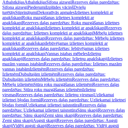
Atbalstkājas
Atbalstkājas
Sifona aizsegi
Rezerves daļas paredzētas:
Sifona aizsegi
Piederumi
Izplūdes vāciņš
Dvieļu
turētājs
Stiprinājumi
Dekoratīvās apmales
Izlietnes komplekti ar
apakšskapi
Roku mazgāšanas izlietnes komplekti ar
apakšskapi
Rezerves daļas paredzētas: Roku mazgāšanas izlietnes
komplekti ar apakšskapi
Izlietnes komplekti ar apakšskapi
Rezerves
daļas paredzētas: Izlietnes komplekti ar apakšskapi
Mēbeļu izlietnes
komplekti ar apakšskapi
Rezerves daļas paredzētas: Mēbeļu izlietnes
komplekti ar apakšskapi
Iebūvējamas izlietnes komplekti ar
apakšskapi
Rezerves daļas paredzētas: Iebūvējamas izlietnes
komplekti ar apakšskapi
Vannas istabas mēbeles
Izlietņu
apakšskapji
Rezerves daļas paredzētas: Izlietņu apakšskapji
Izlietnes
mazām vannas istabām
Rezerves daļas paredzētas: Izlietnes mazām
vannas istabām
Izlietnēm
Rezerves daļas paredzētas:
Izlietnēm
Dubultajām izlietnēm
Rezerves daļas paredzētas:
Dubultajām izlietnēm
Mēbeļu izlietnēm
Rezerves daļas paredzētas:
Mēbeļu izlietnēm
Stūra roku mazgāšanas izlietnēm
Rezerves daļas
paredzētas: Stūra roku mazgāšanas izlietnēm
Izlietņu
virsmas
Rezerves daļas paredzētas: Izlietņu virsmas
Uzliekamai
izlietnei bļodas formā
Rezerves daļas paredzētas: Uzliekamai izlietnei
bļodas formā
Uzliekamai izlietnei taisnstūra
Rezerves daļas
paredzētas: Uzliekamai izlietnei taisnstūra
Sānu skapji
Rezerves daļas
paredzētas: Sānu skapji
Zemi sānu skapji
Rezerves daļas paredzētas:
Zemi sānu skapji
Augsti skapji
Rezerves daļas paredzētas: Augsti
skapji
Vidēji augsti skapji
Rezerves daļas paredzētas: Vidēji augsti