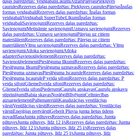
daļas paredzētas: Veidgabali
Līkumi
Atzari
Pārejas
Piekļuves
caurules
Rezerves daļas paredzētas: Piekļuves caurules
Pārejas
Īpašas
formas veidgabali
Rezerves daļas paredzētas: Īpašas formas
veidgabali
Veidgabali SuperTube
Līkumi
Īpašas formas
veidgabali
Savienojumi
Rezerves daļas paredzētas:
Savienojumi
Metināmie savienojumi
Uzmavu savienojumi
Rezerves
daļas paredzētas: Uzmavu savienojumi
Pārejas uz citiem
materiāliem
Rezerves daļas paredzētas: Pārejas uz citiem
materiāliem
Vītņu savienojumi
Rezerves daļas paredzētas: Vītņu
savienojumi
Atloka savienojumi
Atloka
adapteri
Savienotājelementi
Rezerves daļas paredzētas:
Savienotājelementi
Pieslēguma līkumi
Rezerves daļas paredzētas:
Pieslēguma līkumi
Pieslēguma uzmavas
Rezerves daļas paredzētas:
Pieslēguma uzmavas
Pieslēguma īscaurule
Rezerves daļas paredzētas:
Pieslēguma īscaurule
P veida sifoni
Rezerves daļas paredzētas: P
veida sifoni
Gliemežveida sifoni
Rezerves daļas paredzētas:
Gliemežveida sifoni
Piederumi
Cauruļu apskavas
Cauruļu apskavu
stiprinājumi
Balsta skavas
Noslēgi
Blīvējumi
Celtniecības
aizsargelementi
Palīgmateriāli
Kanalizācijas ventilācijas
vārsti
Ventilācijas vārsti
Rezerves daļas paredzētas: Ventilācijas
vārsti
Enerģijas pretvārsti
Geberit Pluvia jumta lietus ūdens
novadīšana
Jumta piltuves
Rezerves daļas paredzētas: Jumta
piltuves
Jumta piltuves, līdz 12 l/s
Rezerves daļas paredzētas: Jumta
piltuves, līdz 12 l/s
Jumta piltuves, līdz 25 l/s
Rezerves daļas
paredzētas: Jumta piltuves, līdz 25 l/s
Jumta piltuves, līdz