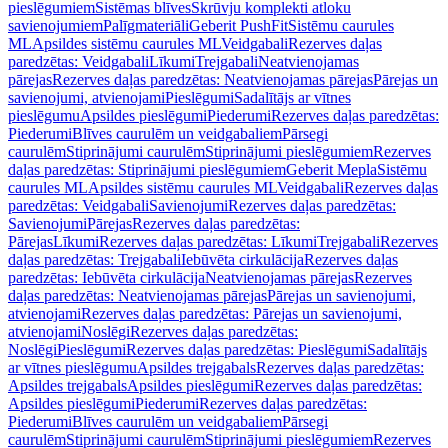
pieslēgumiem
Sistēmas blīves
Skrūvju komplekti atloku
savienojumiem
Palīgmateriāli
Geberit PushFit
Sistēmu caurules
ML
Apsildes sistēmu caurules ML
Veidgabali
Rezerves daļas
paredzētas: Veidgabali
Līkumi
Trejgabali
Neatvienojamas
pārejas
Rezerves daļas paredzētas: Neatvienojamas pārejas
Pārejas un
savienojumi, atvienojami
Pieslēgumi
Sadalītājs ar vītnes
pieslēgumu
Apsildes pieslēgumi
Piederumi
Rezerves daļas paredzētas:
Piederumi
Blīves caurulēm un veidgabaliem
Pārsegi
caurulēm
Stiprinājumi caurulēm
Stiprinājumi pieslēgumiem
Rezerves
daļas paredzētas: Stiprinājumi pieslēgumiem
Geberit Mepla
Sistēmu
caurules ML
Apsildes sistēmu caurules ML
Veidgabali
Rezerves daļas
paredzētas: Veidgabali
Savienojumi
Rezerves daļas paredzētas:
Savienojumi
Pārejas
Rezerves daļas paredzētas:
Pārejas
Līkumi
Rezerves daļas paredzētas: Līkumi
Trejgabali
Rezerves
daļas paredzētas: Trejgabali
Iebūvēta cirkulācija
Rezerves daļas
paredzētas: Iebūvēta cirkulācija
Neatvienojamas pārejas
Rezerves
daļas paredzētas: Neatvienojamas pārejas
Pārejas un savienojumi,
atvienojami
Rezerves daļas paredzētas: Pārejas un savienojumi,
atvienojami
Noslēgi
Rezerves daļas paredzētas:
Noslēgi
Pieslēgumi
Rezerves daļas paredzētas: Pieslēgumi
Sadalītājs
ar vītnes pieslēgumu
Apsildes trejgabals
Rezerves daļas paredzētas:
Apsildes trejgabals
Apsildes pieslēgumi
Rezerves daļas paredzētas:
Apsildes pieslēgumi
Piederumi
Rezerves daļas paredzētas:
Piederumi
Blīves caurulēm un veidgabaliem
Pārsegi
caurulēm
Stiprinājumi caurulēm
Stiprinājumi pieslēgumiem
Rezerves