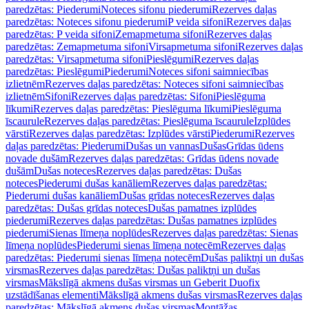
paredzētas: Piederumi
Noteces sifonu piederumi
Rezerves daļas
paredzētas: Noteces sifonu piederumi
P veida sifoni
Rezerves daļas
paredzētas: P veida sifoni
Zemapmetuma sifoni
Rezerves daļas
paredzētas: Zemapmetuma sifoni
Virsapmetuma sifoni
Rezerves daļas
paredzētas: Virsapmetuma sifoni
Pieslēgumi
Rezerves daļas
paredzētas: Pieslēgumi
Piederumi
Noteces sifoni saimniecības
izlietnēm
Rezerves daļas paredzētas: Noteces sifoni saimniecības
izlietnēm
Sifoni
Rezerves daļas paredzētas: Sifoni
Pieslēguma
līkumi
Rezerves daļas paredzētas: Pieslēguma līkumi
Pieslēguma
īscaurule
Rezerves daļas paredzētas: Pieslēguma īscaurule
Izplūdes
vārsti
Rezerves daļas paredzētas: Izplūdes vārsti
Piederumi
Rezerves
daļas paredzētas: Piederumi
Dušas un vannas
Dušas
Grīdas ūdens
novade dušām
Rezerves daļas paredzētas: Grīdas ūdens novade
dušām
Dušas noteces
Rezerves daļas paredzētas: Dušas
noteces
Piederumi dušas kanāliem
Rezerves daļas paredzētas:
Piederumi dušas kanāliem
Dušas grīdas noteces
Rezerves daļas
paredzētas: Dušas grīdas noteces
Dušas pamatnes izplūdes
piederumi
Rezerves daļas paredzētas: Dušas pamatnes izplūdes
piederumi
Sienas līmeņa noplūdes
Rezerves daļas paredzētas: Sienas
līmeņa noplūdes
Piederumi sienas līmeņa notecēm
Rezerves daļas
paredzētas: Piederumi sienas līmeņa notecēm
Dušas paliktņi un dušas
virsmas
Rezerves daļas paredzētas: Dušas paliktņi un dušas
virsmas
Mākslīgā akmens dušas virsmas un Geberit Duofix
uzstādīšanas elementi
Mākslīgā akmens dušas virsmas
Rezerves daļas
paredzētas: Mākslīgā akmens dušas virsmas
Montāžas