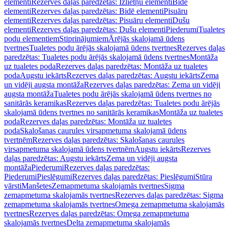
elementi
Rezerves daļas paredzētas: Izlietņu elementi
Bidē
elementi
Rezerves daļas paredzētas: Bidē elementi
Pisuāru
elementi
Rezerves daļas paredzētas: Pisuāru elementi
Dušu
elementi
Rezerves daļas paredzētas: Dušu elementi
Piederumi
Tualetes
podu elementiem
Stiprinājumiem
Ārējās skalojamā ūdens
tvertnes
Tualetes podu ārējās skalojamā ūdens tvertnes
Rezerves daļas
paredzētas: Tualetes podu ārējās skalojamā ūdens tvertnes
Montāža
uz tualetes poda
Rezerves daļas paredzētas: Montāža uz tualetes
poda
Augstu iekārts
Rezerves daļas paredzētas: Augstu iekārts
Zema
un vidēji augsta montāža
Rezerves daļas paredzētas: Zema un vidēji
augsta montāža
Tualetes podu ārējās skalojamā ūdens tvertnes no
sanitārās keramikas
Rezerves daļas paredzētas: Tualetes podu ārējās
skalojamā ūdens tvertnes no sanitārās keramikas
Montāža uz tualetes
poda
Rezerves daļas paredzētas: Montāža uz tualetes
poda
Skalošanas caurules virsapmetuma skalojamā ūdens
tvertnēm
Rezerves daļas paredzētas: Skalošanas caurules
virsapmetuma skalojamā ūdens tvertnēm
Augstu iekārts
Rezerves
daļas paredzētas: Augstu iekārts
Zema un vidēji augsta
montāža
Piederumi
Rezerves daļas paredzētas:
Piederumi
Pieslēgumi
Rezerves daļas paredzētas: Pieslēgumi
Stūra
vārsti
Manšetes
Zemapmetuma skalojamās tvertnes
Sigma
zemapmetuma skalojamās tvertnes
Rezerves daļas paredzētas: Sigma
zemapmetuma skalojamās tvertnes
Omega zemapmetuma skalojamās
tvertnes
Rezerves daļas paredzētas: Omega zemapmetuma
skalojamās tvertnes
Delta zemapmetuma skalojamās