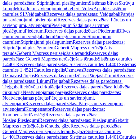
daļas paredzētas: Stiprinājumi pieslēgumiem
Sistēmas blīves
Skrūvju
komplekti atloku savienojumiem
Geberit Volex
Apsildes sistēmu
caurules SL
Veidgabali
Rezerves daļas paredzētas: Veidgabali
Pārejas
un savienojumi, atvienojami
Rezerves daļas paredzētas: Pārejas un
savienojumi, atvienojami
Pieslēgumi
Sadalītājs ar vītnes
pieslēgumu
Piederumi
Rezerves daļas paredzētas: Piederumi
Blīves
caurulēm un veidgabaliem
Pārsegi caurulēm
Stiprinājumi
caurulēm
Stiprinājumi pieslēgumiem
Rezerves daļas paredzētas:
Stiprinājumi pieslēgumiem
Geberit Mapress nerūsējošais
tērauds
Geberit Mapress nerūsējošais tērauds
Rezerves daļas
paredzētas: Geberit Mapress nerūsējošais tērauds
Sistēmas caurules
1.4401
Rezerves daļas paredzētas: Sistēmas caurules 1.4401
Sistēmas
caurules 1.4521
Caurules nipelis
Uzmavas
Rezerves daļas paredzētas:
Uzmavas
Pārejas
Rezerves daļas paredzētas: Pārejas
Līkumi
Rezerves
daļas paredzētas: Līkumi
Trejgabali
Rezerves daļas paredzētas:
Trejgabali
Iebūvēta cirkulācija
Rezerves daļas paredzētas: Iebūvēta
cirkulācija
Neatvienojamas pārejas
Rezerves daļas paredzētas:
Neatvienojamas pārejas
Pārejas un savienojumi,
atvienojami
Rezerves daļas paredzētas: Pārejas un savienojumi,
atvienojami
Kompensatori
Rezerves daļas paredzētas:
Kompensatori
Noslēgi
Rezerves daļas paredzētas:
Noslēgi
Pieslēgumi
Rezerves daļas paredzētas: Pieslēgumi
Geberit
Mapress nerūsējošais tērauds, gāze
Rezerves daļas paredzētas:
Geberit Mapress nerūsējošais tērauds, gāze
Sistēmas caurules
1.4401
Rezerves daļas paredzētas: Sistēmas caurules 1.4401
Caurules