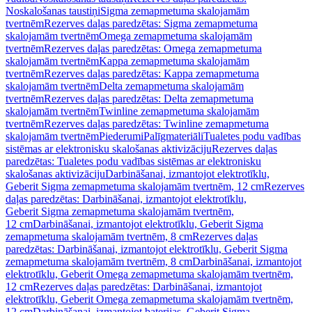
Noskalošanas taustiņi
Sigma zemapmetuma skalojamām
tvertnēm
Rezerves daļas paredzētas: Sigma zemapmetuma
skalojamām tvertnēm
Omega zemapmetuma skalojamām
tvertnēm
Rezerves daļas paredzētas: Omega zemapmetuma
skalojamām tvertnēm
Kappa zemapmetuma skalojamām
tvertnēm
Rezerves daļas paredzētas: Kappa zemapmetuma
skalojamām tvertnēm
Delta zemapmetuma skalojamām
tvertnēm
Rezerves daļas paredzētas: Delta zemapmetuma
skalojamām tvertnēm
Twinline zemapmetuma skalojamām
tvertnēm
Rezerves daļas paredzētas: Twinline zemapmetuma
skalojamām tvertnēm
Piederumi
Palīgmateriāli
Tualetes podu vadības
sistēmas ar elektronisku skalošanas aktivizāciju
Rezerves daļas
paredzētas: Tualetes podu vadības sistēmas ar elektronisku
skalošanas aktivizāciju
Darbināšanai, izmantojot elektrotīklu,
Geberit Sigma zemapmetuma skalojamām tvertnēm, 12 cm
Rezerves
daļas paredzētas: Darbināšanai, izmantojot elektrotīklu,
Geberit Sigma zemapmetuma skalojamām tvertnēm,
12 cm
Darbināšanai, izmantojot elektrotīklu, Geberit Sigma
zemapmetuma skalojamām tvertnēm, 8 cm
Rezerves daļas
paredzētas: Darbināšanai, izmantojot elektrotīklu, Geberit Sigma
zemapmetuma skalojamām tvertnēm, 8 cm
Darbināšanai, izmantojot
elektrotīklu, Geberit Omega zemapmetuma skalojamām tvertnēm,
12 cm
Rezerves daļas paredzētas: Darbināšanai, izmantojot
elektrotīklu, Geberit Omega zemapmetuma skalojamām tvertnēm,
12 cm
Darbināšanai, izmantojot baterijas, Geberit Sigma