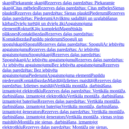
skapji
Piekaramie skapji
Rezerves daļas paredzētas: Piekaramie
skapji
Citas mēbeles
Rezerves daļas paredzētas: Citas mēbeles
Sienas
plaukti
Rezerves daļas paredzētas: Sienas plaukti
Piederumi
Rezerves
daļas paredzētas: Piederumi
Atvilktņu sadalītāji un uzglabāšanas
kārbas
Dvieļu turētāji un dvieļu āķi
Apgaismojuma
elementi
Rokturi
Kāju komplekti
Magnētiskās
plāksnes
Kontaktligzdas
Rezerves daļas paredzētas:
Kontaktligzdas
Papildu piederumi
Spoguļi un
spoguļskapji
Spoguļi
Rezerves daļas paredzētas: Spoguļi
Ar iebūvētu
apgaismojumu
Rezerves daļas paredzētas: Ar iebūvētu
apgaismojumu
Spoguļskapji
Rezerves daļas paredzētas:
Spoguļskapji
Ar iebūvētu apgaismojumu
Rezerves daļas paredzētas:
Ar iebūvētu apgaismojumu
Bez iebūvēta apgaismojuma
Rezerves
daļas paredzētas: Bez iebūvēta
apgaismojuma
Piederumi
Apgaismojuma elementi
Papildu
piederumi
Kontaktligzdas
Maisītāji
Izlietnes maisītāji
Rezerves daļas
paredzētas: Izlietnes maisītāji
Vertikāla montāža, darbināšana,
izmantojot elektrotīklu
Rezerves daļas paredzētas: Vertikāla montāža,
darbināšana, izmantojot elektrotīklu
Vertikāla montāža, darbināšana,
izmantojot baterijas
Rezerves daļas paredzētas: Vertikāla montāža,
darbināšana, izmantojot baterijas
Vertikāla montāža, darbināšana,
izmantojot ģeneratoru
Rezerves daļas paredzētas: Vertikāla montāža,
darbināšana, izmantojot ģeneratoru
Vertikāla montāža, vienas sviras
maisītājs
Montāža pie sienas, darbināšana, izmantojot
elektrotīklu
Rezerves daļas paredzētas: Montāža pie sienas,