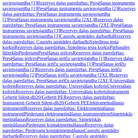
savienojamība [1]
Rezerves daļas paredzētas: Presēšanas instrumentu
savienojamība [1]
Presēšanas instrumentu savienojamība [2]
Rezerves
daļas paredzētas: Presēšanas instrumentu savienojamība
[2]
Presēšanas instrumentu savietojamība [2XL]
Rezerves daļas
paredzētas: Presēšanas instrumentu savietojamība [2XL]
Presēšanas
instrumentu savietojamība [3]
Rezerves daļas paredzētas: Presēšanas
instrumentu savietojamība [3]
Cauruļu apstrādes darbarīki
Rezerves
daļas paredzētas: Cauruļu apstrādes darbarīki
Spiediena testa
korķis
Rezerves daļas paredzētas: Spiediena testa korķis
Pārbaudes
līdzeklis
Piederumi
Presēšanas ierīces
Rezerves daļas paredzētas:
Presēšanas ierīces
Presēšanas ierīču savietojamība [1]
Rezerves daļas
paredzētas: Presēšanas ierīču savietojamība [1]
Presēšanas ierīču
savietojamība [2]
Rezerves daļas paredzētas: Presēšanas ierīču
savietojamība [2]
Presēšanas ierīču savietojamība [2XL]
Rezerves
daļas paredzētas: Presēšanas ierīču savietojamība [2XL]
Universālais
koferis
Rezerves daļas paredzētas: Universālais koferis
Universālais
koferis
Rezerves daļas paredzētas: Universālais koferis
Instrumenti
Geberit Silent-db20/Geberit PE
Rezerves daļas paredzētas:
Instrumenti Geberit Silent-db20/Geberit PE
Elektrometināšanas
instrumenti
Rezerves daļas paredzētas: Elektrometināšanas
instrumenti
Piederumi elektrometināšanas instrumentiem
Simetriskās
metināšanas
Rezerves daļas paredzētas: Simetriskās
metināšanas
Piederumi kontaktmetināšanas
Rezerves daļas
paredzētas: Piederumi kontaktmetināšanas
Cauruļu apstrādes
darbarīki
Rezerves daļas paredzētas: Cauruļu apstrādes