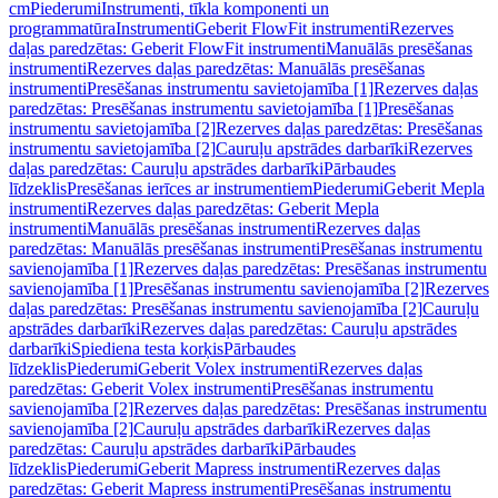
cm
Piederumi
Instrumenti, tīkla komponenti un
programmatūra
Instrumenti
Geberit FlowFit instrumenti
Rezerves
daļas paredzētas: Geberit FlowFit instrumenti
Manuālās presēšanas
instrumenti
Rezerves daļas paredzētas: Manuālās presēšanas
instrumenti
Presēšanas instrumentu savietojamība [1]
Rezerves daļas
paredzētas: Presēšanas instrumentu savietojamība [1]
Presēšanas
instrumentu savietojamība [2]
Rezerves daļas paredzētas: Presēšanas
instrumentu savietojamība [2]
Cauruļu apstrādes darbarīki
Rezerves
daļas paredzētas: Cauruļu apstrādes darbarīki
Pārbaudes
līdzeklis
Presēšanas ierīces ar instrumentiem
Piederumi
Geberit Mepla
instrumenti
Rezerves daļas paredzētas: Geberit Mepla
instrumenti
Manuālās presēšanas instrumenti
Rezerves daļas
paredzētas: Manuālās presēšanas instrumenti
Presēšanas instrumentu
savienojamība [1]
Rezerves daļas paredzētas: Presēšanas instrumentu
savienojamība [1]
Presēšanas instrumentu savienojamība [2]
Rezerves
daļas paredzētas: Presēšanas instrumentu savienojamība [2]
Cauruļu
apstrādes darbarīki
Rezerves daļas paredzētas: Cauruļu apstrādes
darbarīki
Spiediena testa korķis
Pārbaudes
līdzeklis
Piederumi
Geberit Volex instrumenti
Rezerves daļas
paredzētas: Geberit Volex instrumenti
Presēšanas instrumentu
savienojamība [2]
Rezerves daļas paredzētas: Presēšanas instrumentu
savienojamība [2]
Cauruļu apstrādes darbarīki
Rezerves daļas
paredzētas: Cauruļu apstrādes darbarīki
Pārbaudes
līdzeklis
Piederumi
Geberit Mapress instrumenti
Rezerves daļas
paredzētas: Geberit Mapress instrumenti
Presēšanas instrumentu