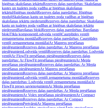
higiēnas skalošanas iekārtu
Rezerves daļas paredzētas: Skalošanas
kastes un tualetes poda vadība ar higiēnas skalošanas
iekārtu
Higiēnas moduļi
Rezerves daļas paredzētas: Higiēnas
moduļi
Skalošanas kastu un tualetes poda vadības ar higiēnas
skalošanas iekārtu piederumi
Rezerves daļas paredzētas: Skalošanas
kastu un tualetes poda vadības ar higiēnas skalošanas iekārtu
piederumi
Barošanas bloki
Rezerves daļas paredzētas: Barošanas
bloki
Tīkla komponenti
Lodveida ventiļi
Caurplūdes ventiļi
zemapmetuma montāžai
Rezerves daļas paredzētas: Caurplūdes
ventiļi zemapmetuma montāžai
Ar Mapress presēšanas
pieslēgumiem
Rezerves daļas paredzētas: Ar Mapress presēšanas
pieslēgumiem
Lodveida ventiļi
Rezerves daļas paredzētas: Lodveida
ventiļi
Ar FlowFit presēšanas pieslēgumiem
Rezerves daļas
paredzētas: Ar FlowFit presēšanas pieslēgumiem
Ar Mepla
presēšanas pieslēgumiem
Rezerves daļas paredzētas: Ar Mepla
presēšanas pieslēgumiem
Ar Mapress presēšanas
pieslēgumiem
Rezerves daļas paredzētas: Ar Mapress presēšanas
pieslēgumiem
Lodveida ventiļi zemapmetuma montāžai
Rezerves
daļas paredzētas: Lodveida ventiļi zemapmetuma montāžai
Ar
FlowFit preses savienojumiem
Ar Mepla presēšanas
pieslēgumiem
Rezerves daļas paredzētas: Ar Mepla presēšanas
pieslēgumiem
Ar Volex presēšanas pieslēgumiem
Ar Compact
pieslēgumiem
Rezerves daļas paredzētas: Ar Compact
pieslēgumiem
Pretvārsti
Ar Mapress presēšanas
pieslēgumiem
Apsildes atgaisošanas vārsti
Ātrās atgaisošanas