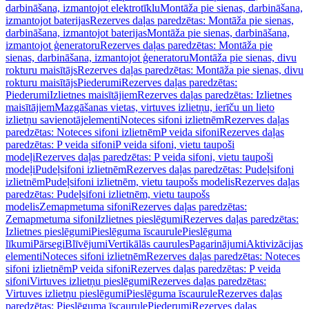
darbināšana, izmantojot elektrotīklu
Montāža pie sienas, darbināšana,
izmantojot baterijas
Rezerves daļas paredzētas: Montāža pie sienas,
darbināšana, izmantojot baterijas
Montāža pie sienas, darbināšana,
izmantojot ģeneratoru
Rezerves daļas paredzētas: Montāža pie
sienas, darbināšana, izmantojot ģeneratoru
Montāža pie sienas, divu
rokturu maisītājs
Rezerves daļas paredzētas: Montāža pie sienas, divu
rokturu maisītājs
Piederumi
Rezerves daļas paredzētas:
Piederumi
Izlietnes maisītājiem
Rezerves daļas paredzētas: Izlietnes
maisītājiem
Mazgāšanas vietas, virtuves izlietņu, ierīču un lieto
izlietņu savienotājelementi
Noteces sifoni izlietnēm
Rezerves daļas
paredzētas: Noteces sifoni izlietnēm
P veida sifoni
Rezerves daļas
paredzētas: P veida sifoni
P veida sifoni, vietu taupoši
modeļi
Rezerves daļas paredzētas: P veida sifoni, vietu taupoši
modeļi
Pudeļsifoni izlietnēm
Rezerves daļas paredzētas: Pudeļsifoni
izlietnēm
Pudeļsifoni izlietnēm, vietu taupošs modelis
Rezerves daļas
paredzētas: Pudeļsifoni izlietnēm, vietu taupošs
modelis
Zemapmetuma sifoni
Rezerves daļas paredzētas:
Zemapmetuma sifoni
Izlietnes pieslēgumi
Rezerves daļas paredzētas:
Izlietnes pieslēgumi
Pieslēguma īscaurule
Pieslēguma
līkumi
Pārsegi
Blīvējumi
Vertikālās caurules
Pagarinājumi
Aktivizācijas
elementi
Noteces sifoni izlietnēm
Rezerves daļas paredzētas: Noteces
sifoni izlietnēm
P veida sifoni
Rezerves daļas paredzētas: P veida
sifoni
Virtuves izlietņu pieslēgumi
Rezerves daļas paredzētas:
Virtuves izlietņu pieslēgumi
Pieslēguma īscaurule
Rezerves daļas
paredzētas: Pieslēguma īscaurule
Piederumi
Rezerves daļas