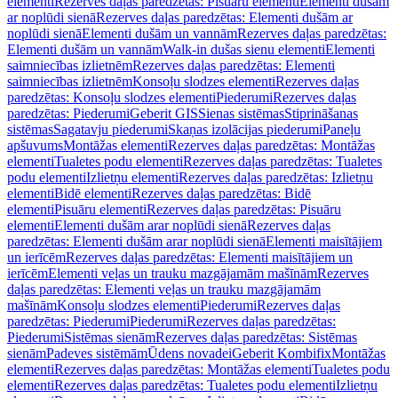
elementi
Rezerves daļas paredzētas: Pisuāru elementi
Elementi dušām
ar noplūdi sienā
Rezerves daļas paredzētas: Elementi dušām ar
noplūdi sienā
Elementi dušām un vannām
Rezerves daļas paredzētas:
Elementi dušām un vannām
Walk-in dušas sienu elementi
Elementi
saimniecības izlietnēm
Rezerves daļas paredzētas: Elementi
saimniecības izlietnēm
Konsoļu slodzes elementi
Rezerves daļas
paredzētas: Konsoļu slodzes elementi
Piederumi
Rezerves daļas
paredzētas: Piederumi
Geberit GIS
Sienas sistēmas
Stiprināšanas
sistēmas
Sagatavju piederumi
Skaņas izolācijas piederumi
Paneļu
apšuvums
Montāžas elementi
Rezerves daļas paredzētas: Montāžas
elementi
Tualetes podu elementi
Rezerves daļas paredzētas: Tualetes
podu elementi
Izlietņu elementi
Rezerves daļas paredzētas: Izlietņu
elementi
Bidē elementi
Rezerves daļas paredzētas: Bidē
elementi
Pisuāru elementi
Rezerves daļas paredzētas: Pisuāru
elementi
Elementi dušām arar noplūdi sienā
Rezerves daļas
paredzētas: Elementi dušām arar noplūdi sienā
Elementi maisītājiem
un ierīcēm
Rezerves daļas paredzētas: Elementi maisītājiem un
ierīcēm
Elementi veļas un trauku mazgājamām mašīnām
Rezerves
daļas paredzētas: Elementi veļas un trauku mazgājamām
mašīnām
Konsoļu slodzes elementi
Piederumi
Rezerves daļas
paredzētas: Piederumi
Piederumi
Rezerves daļas paredzētas:
Piederumi
Sistēmas sienām
Rezerves daļas paredzētas: Sistēmas
sienām
Padeves sistēmām
Ūdens novadei
Geberit Kombifix
Montāžas
elementi
Rezerves daļas paredzētas: Montāžas elementi
Tualetes podu
elementi
Rezerves daļas paredzētas: Tualetes podu elementi
Izlietņu