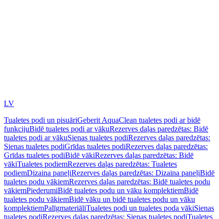
LV
Tualetes podi un pisuāri
Geberit AquaClean tualetes podi ar bidē
funkciju
Bidē tualetes podi ar vāku
Rezerves daļas paredzētas: Bidē
tualetes podi ar vāku
Sienas tualetes podi
Rezerves daļas paredzētas:
Sienas tualetes podi
Grīdas tualetes podi
Rezerves daļas paredzētas:
Grīdas tualetes podi
Bidē vāki
Rezerves daļas paredzētas: Bidē
vāki
Tualetes podiem
Rezerves daļas paredzētas: Tualetes
podiem
Dizaina paneļi
Rezerves daļas paredzētas: Dizaina paneļi
Bidē
tualetes podu vākiem
Rezerves daļas paredzētas: Bidē tualetes podu
vākiem
Piederumi
Bidē tualetes podu un vāku komplektiem
Bidē
tualetes podu vākiem
Bidē vāku un bidē tualetes podu un vāku
komplektiem
Palīgmateriāli
Tualetes podi un tualetes poda vāki
Sienas
tualetes podi
Rezerves daļas paredzētas: Sienas tualetes podi
Tualetes