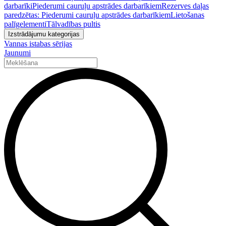
darbarīki
Piederumi cauruļu apstrādes darbarīkiem
Rezerves daļas
paredzētas: Piederumi cauruļu apstrādes darbarīkiem
Lietošanas
palīgelementi
Tālvadības pultis
Izstrādājumu kategorijas
Vannas istabas sērijas
Jaunumi