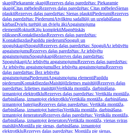
skapji
Piekaramie skapji
Rezerves daļas paredzētas: Piekaramie
skapji
Citas mēbeles
Rezerves daļas paredzētas: Citas mēbeles
Sienas
plaukti
Rezerves daļas paredzētas: Sienas plaukti
Piederumi
Rezerves
daļas paredzētas: Piederumi
Atvilktņu sadalītāji un uzglabāšanas
kārbas
Dvieļu turētāji un dvieļu āķi
Apgaismojuma
elementi
Rokturi
Kāju komplekti
Magnētiskās
plāksnes
Kontaktligzdas
Rezerves daļas paredzētas:
Kontaktligzdas
Papildu piederumi
Spoguļi un
spoguļskapji
Spoguļi
Rezerves daļas paredzētas: Spoguļi
Ar iebūvētu
apgaismojumu
Rezerves daļas paredzētas: Ar iebūvētu
apgaismojumu
Spoguļskapji
Rezerves daļas paredzētas:
Spoguļskapji
Ar iebūvētu apgaismojumu
Rezerves daļas paredzētas:
Ar iebūvētu apgaismojumu
Bez iebūvēta apgaismojuma
Rezerves
daļas paredzētas: Bez iebūvēta
apgaismojuma
Piederumi
Apgaismojuma elementi
Papildu
piederumi
Kontaktligzdas
Maisītāji
Izlietnes maisītāji
Rezerves daļas
paredzētas: Izlietnes maisītāji
Vertikāla montāža, darbināšana,
izmantojot elektrotīklu
Rezerves daļas paredzētas: Vertikāla montāža,
darbināšana, izmantojot elektrotīklu
Vertikāla montāža, darbināšana,
izmantojot baterijas
Rezerves daļas paredzētas: Vertikāla montāža,
darbināšana, izmantojot baterijas
Vertikāla montāža, darbināšana,
izmantojot ģeneratoru
Rezerves daļas paredzētas: Vertikāla montāža,
darbināšana, izmantojot ģeneratoru
Vertikāla montāža, vienas sviras
maisītājs
Montāža pie sienas, darbināšana, izmantojot
elektrotīklu
Rezerves daļas paredzētas: Montāža pie sienas,