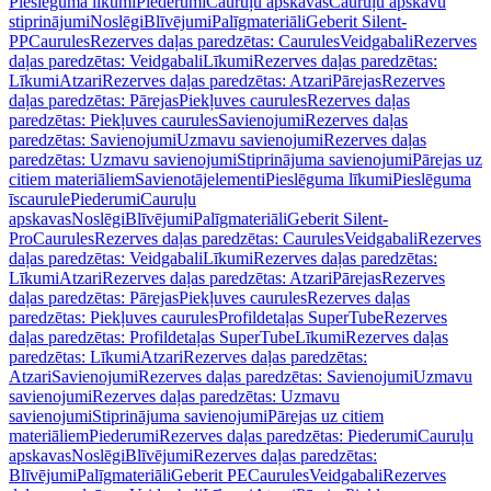
Pieslēguma līkumi
Piederumi
Cauruļu apskavas
Cauruļu apskavu
stiprinājumi
Noslēgi
Blīvējumi
Palīgmateriāli
Geberit Silent-
PP
Caurules
Rezerves daļas paredzētas: Caurules
Veidgabali
Rezerves
daļas paredzētas: Veidgabali
Līkumi
Rezerves daļas paredzētas:
Līkumi
Atzari
Rezerves daļas paredzētas: Atzari
Pārejas
Rezerves
daļas paredzētas: Pārejas
Piekļuves caurules
Rezerves daļas
paredzētas: Piekļuves caurules
Savienojumi
Rezerves daļas
paredzētas: Savienojumi
Uzmavu savienojumi
Rezerves daļas
paredzētas: Uzmavu savienojumi
Stiprinājuma savienojumi
Pārejas uz
citiem materiāliem
Savienotājelementi
Pieslēguma līkumi
Pieslēguma
īscaurule
Piederumi
Cauruļu
apskavas
Noslēgi
Blīvējumi
Palīgmateriāli
Geberit Silent-
Pro
Caurules
Rezerves daļas paredzētas: Caurules
Veidgabali
Rezerves
daļas paredzētas: Veidgabali
Līkumi
Rezerves daļas paredzētas:
Līkumi
Atzari
Rezerves daļas paredzētas: Atzari
Pārejas
Rezerves
daļas paredzētas: Pārejas
Piekļuves caurules
Rezerves daļas
paredzētas: Piekļuves caurules
Profildetaļas SuperTube
Rezerves
daļas paredzētas: Profildetaļas SuperTube
Līkumi
Rezerves daļas
paredzētas: Līkumi
Atzari
Rezerves daļas paredzētas:
Atzari
Savienojumi
Rezerves daļas paredzētas: Savienojumi
Uzmavu
savienojumi
Rezerves daļas paredzētas: Uzmavu
savienojumi
Stiprinājuma savienojumi
Pārejas uz citiem
materiāliem
Piederumi
Rezerves daļas paredzētas: Piederumi
Cauruļu
apskavas
Noslēgi
Blīvējumi
Rezerves daļas paredzētas:
Blīvējumi
Palīgmateriāli
Geberit PE
Caurules
Veidgabali
Rezerves