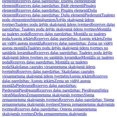
elementi
Rezerves daļas paredzētas: Izlietņu elementi
Bidē
elementi
Rezerves daļas paredzētas: Bidē elementi
Pisuāru
elementi
Rezerves daļas paredzētas: Pisuāru elementi
Dušu
elementi
Rezerves daļas paredzētas: Dušu elementi
Piederumi
Tualetes
podu elementiem
Stiprinājumiem
Ārējās skalojamā ūdens
tvertnes
Tualetes podu ārējās skalojamā ūdens tvertnes
Rezerves daļas
paredzētas: Tualetes podu ārējās skalojamā ūdens tvertnes
Montāža
uz tualetes poda
Rezerves daļas paredzētas: Montāža uz tualetes
poda
Augstu iekārts
Rezerves daļas paredzētas: Augstu iekārts
Zema
un vidēji augsta montāža
Rezerves daļas paredzētas: Zema un vidēji
augsta montāža
Tualetes podu ārējās skalojamā ūdens tvertnes no
sanitārās keramikas
Rezerves daļas paredzētas: Tualetes podu ārējās
skalojamā ūdens tvertnes no sanitārās keramikas
Montāža uz tualetes
poda
Rezerves daļas paredzētas: Montāža uz tualetes
poda
Skalošanas caurules virsapmetuma skalojamā ūdens
tvertnēm
Rezerves daļas paredzētas: Skalošanas caurules
virsapmetuma skalojamā ūdens tvertnēm
Augstu iekārts
Rezerves
daļas paredzētas: Augstu iekārts
Zema un vidēji augsta
montāža
Piederumi
Rezerves daļas paredzētas:
Piederumi
Pieslēgumi
Rezerves daļas paredzētas: Pieslēgumi
Stūra
vārsti
Manšetes
Zemapmetuma skalojamās tvertnes
Sigma
zemapmetuma skalojamās tvertnes
Rezerves daļas paredzētas: Sigma
zemapmetuma skalojamās tvertnes
Omega zemapmetuma skalojamās
tvertnes
Rezerves daļas paredzētas: Omega zemapmetuma
skalojamās tvertnes
Delta zemapmetuma skalojamās