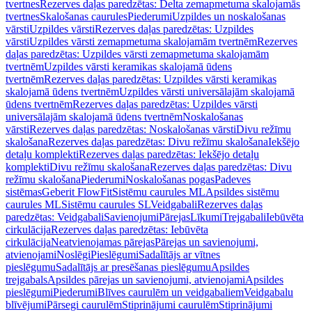
tvertnes
Rezerves daļas paredzētas: Delta zemapmetuma skalojamās
tvertnes
Skalošanas caurules
Piederumi
Uzpildes un noskalošanas
vārsti
Uzpildes vārsti
Rezerves daļas paredzētas: Uzpildes
vārsti
Uzpildes vārsti zemapmetuma skalojamām tvertnēm
Rezerves
daļas paredzētas: Uzpildes vārsti zemapmetuma skalojamām
tvertnēm
Uzpildes vārsti keramikas skalojamā ūdens
tvertnēm
Rezerves daļas paredzētas: Uzpildes vārsti keramikas
skalojamā ūdens tvertnēm
Uzpildes vārsti universālajām skalojamā
ūdens tvertnēm
Rezerves daļas paredzētas: Uzpildes vārsti
universālajām skalojamā ūdens tvertnēm
Noskalošanas
vārsti
Rezerves daļas paredzētas: Noskalošanas vārsti
Divu režīmu
skalošana
Rezerves daļas paredzētas: Divu režīmu skalošana
Iekšējo
detaļu komplekti
Rezerves daļas paredzētas: Iekšējo detaļu
komplekti
Divu režīmu skalošana
Rezerves daļas paredzētas: Divu
režīmu skalošana
Piederumi
Noskalošanas pogas
Padeves
sistēmas
Geberit FlowFit
Sistēmu caurules ML
Apsildes sistēmu
caurules ML
Sistēmu caurules SL
Veidgabali
Rezerves daļas
paredzētas: Veidgabali
Savienojumi
Pārejas
Līkumi
Trejgabali
Iebūvēta
cirkulācija
Rezerves daļas paredzētas: Iebūvēta
cirkulācija
Neatvienojamas pārejas
Pārejas un savienojumi,
atvienojami
Noslēgi
Pieslēgumi
Sadalītājs ar vītnes
pieslēgumu
Sadalītājs ar presēšanas pieslēgumu
Apsildes
trejgabals
Apsildes pārejas un savienojumi, atvienojami
Apsildes
pieslēgumi
Piederumi
Blīves caurulēm un veidgabaliem
Veidgabalu
blīvējumi
Pārsegi caurulēm
Stiprinājumi caurulēm
Stiprinājumi