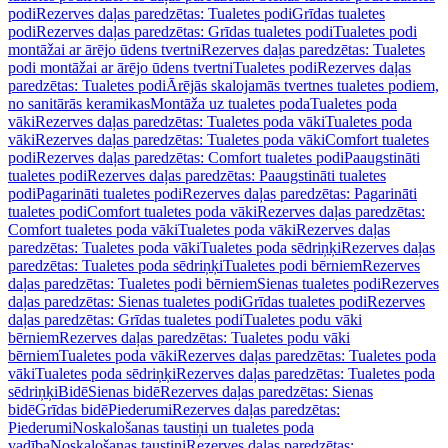
podi
Rezerves daļas paredzētas: Tualetes podi
Grīdas tualetes
podi
Rezerves daļas paredzētas: Grīdas tualetes podi
Tualetes podi
montāžai ar ārējo ūdens tvertni
Rezerves daļas paredzētas: Tualetes
podi montāžai ar ārējo ūdens tvertni
Tualetes podi
Rezerves daļas
paredzētas: Tualetes podi
Ārējās skalojamās tvertnes tualetes podiem,
no sanitārās keramikas
Montāža uz tualetes poda
Tualetes poda
vāki
Rezerves daļas paredzētas: Tualetes poda vāki
Tualetes poda
vāki
Rezerves daļas paredzētas: Tualetes poda vāki
Comfort tualetes
podi
Rezerves daļas paredzētas: Comfort tualetes podi
Paaugstināti
tualetes podi
Rezerves daļas paredzētas: Paaugstināti tualetes
podi
Pagarināti tualetes podi
Rezerves daļas paredzētas: Pagarināti
tualetes podi
Comfort tualetes poda vāki
Rezerves daļas paredzētas:
Comfort tualetes poda vāki
Tualetes poda vāki
Rezerves daļas
paredzētas: Tualetes poda vāki
Tualetes poda sēdriņķi
Rezerves daļas
paredzētas: Tualetes poda sēdriņķi
Tualetes podi bērniem
Rezerves
daļas paredzētas: Tualetes podi bērniem
Sienas tualetes podi
Rezerves
daļas paredzētas: Sienas tualetes podi
Grīdas tualetes podi
Rezerves
daļas paredzētas: Grīdas tualetes podi
Tualetes podu vāki
bērniem
Rezerves daļas paredzētas: Tualetes podu vāki
bērniem
Tualetes poda vāki
Rezerves daļas paredzētas: Tualetes poda
vāki
Tualetes poda sēdriņķi
Rezerves daļas paredzētas: Tualetes poda
sēdriņķi
Bidē
Sienas bidē
Rezerves daļas paredzētas: Sienas
bidē
Grīdas bidē
Piederumi
Rezerves daļas paredzētas:
Piederumi
Noskalošanas taustiņi un tualetes poda
vadība
Noskalošanas taustiņi
Rezerves daļas paredzētas: