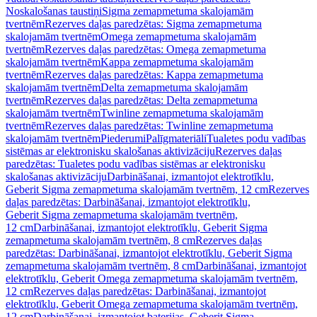
Noskalošanas taustiņi
Sigma zemapmetuma skalojamām
tvertnēm
Rezerves daļas paredzētas: Sigma zemapmetuma
skalojamām tvertnēm
Omega zemapmetuma skalojamām
tvertnēm
Rezerves daļas paredzētas: Omega zemapmetuma
skalojamām tvertnēm
Kappa zemapmetuma skalojamām
tvertnēm
Rezerves daļas paredzētas: Kappa zemapmetuma
skalojamām tvertnēm
Delta zemapmetuma skalojamām
tvertnēm
Rezerves daļas paredzētas: Delta zemapmetuma
skalojamām tvertnēm
Twinline zemapmetuma skalojamām
tvertnēm
Rezerves daļas paredzētas: Twinline zemapmetuma
skalojamām tvertnēm
Piederumi
Palīgmateriāli
Tualetes podu vadības
sistēmas ar elektronisku skalošanas aktivizāciju
Rezerves daļas
paredzētas: Tualetes podu vadības sistēmas ar elektronisku
skalošanas aktivizāciju
Darbināšanai, izmantojot elektrotīklu,
Geberit Sigma zemapmetuma skalojamām tvertnēm, 12 cm
Rezerves
daļas paredzētas: Darbināšanai, izmantojot elektrotīklu,
Geberit Sigma zemapmetuma skalojamām tvertnēm,
12 cm
Darbināšanai, izmantojot elektrotīklu, Geberit Sigma
zemapmetuma skalojamām tvertnēm, 8 cm
Rezerves daļas
paredzētas: Darbināšanai, izmantojot elektrotīklu, Geberit Sigma
zemapmetuma skalojamām tvertnēm, 8 cm
Darbināšanai, izmantojot
elektrotīklu, Geberit Omega zemapmetuma skalojamām tvertnēm,
12 cm
Rezerves daļas paredzētas: Darbināšanai, izmantojot
elektrotīklu, Geberit Omega zemapmetuma skalojamām tvertnēm,
12 cm
Darbināšanai, izmantojot baterijas, Geberit Sigma