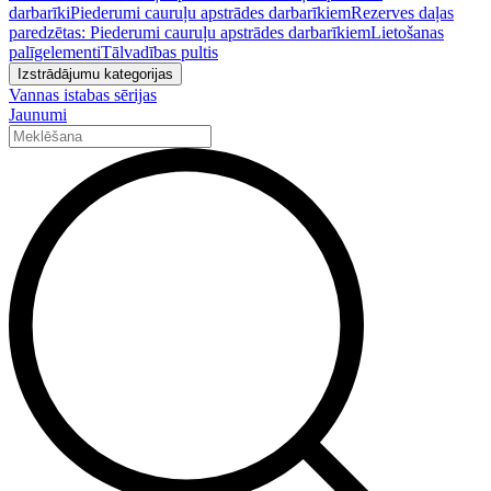
darbarīki
Piederumi cauruļu apstrādes darbarīkiem
Rezerves daļas
paredzētas: Piederumi cauruļu apstrādes darbarīkiem
Lietošanas
palīgelementi
Tālvadības pultis
Izstrādājumu kategorijas
Vannas istabas sērijas
Jaunumi