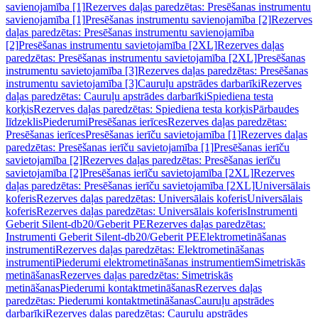
savienojamība [1]
Rezerves daļas paredzētas: Presēšanas instrumentu
savienojamība [1]
Presēšanas instrumentu savienojamība [2]
Rezerves
daļas paredzētas: Presēšanas instrumentu savienojamība
[2]
Presēšanas instrumentu savietojamība [2XL]
Rezerves daļas
paredzētas: Presēšanas instrumentu savietojamība [2XL]
Presēšanas
instrumentu savietojamība [3]
Rezerves daļas paredzētas: Presēšanas
instrumentu savietojamība [3]
Cauruļu apstrādes darbarīki
Rezerves
daļas paredzētas: Cauruļu apstrādes darbarīki
Spiediena testa
korķis
Rezerves daļas paredzētas: Spiediena testa korķis
Pārbaudes
līdzeklis
Piederumi
Presēšanas ierīces
Rezerves daļas paredzētas:
Presēšanas ierīces
Presēšanas ierīču savietojamība [1]
Rezerves daļas
paredzētas: Presēšanas ierīču savietojamība [1]
Presēšanas ierīču
savietojamība [2]
Rezerves daļas paredzētas: Presēšanas ierīču
savietojamība [2]
Presēšanas ierīču savietojamība [2XL]
Rezerves
daļas paredzētas: Presēšanas ierīču savietojamība [2XL]
Universālais
koferis
Rezerves daļas paredzētas: Universālais koferis
Universālais
koferis
Rezerves daļas paredzētas: Universālais koferis
Instrumenti
Geberit Silent-db20/Geberit PE
Rezerves daļas paredzētas:
Instrumenti Geberit Silent-db20/Geberit PE
Elektrometināšanas
instrumenti
Rezerves daļas paredzētas: Elektrometināšanas
instrumenti
Piederumi elektrometināšanas instrumentiem
Simetriskās
metināšanas
Rezerves daļas paredzētas: Simetriskās
metināšanas
Piederumi kontaktmetināšanas
Rezerves daļas
paredzētas: Piederumi kontaktmetināšanas
Cauruļu apstrādes
darbarīki
Rezerves daļas paredzētas: Cauruļu apstrādes