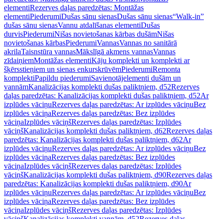
elementi
Rezerves daļas paredzētas: Montāžas
elementi
Piederumi
Dušas sānu sienas
Dušas sānu sienas
“Walk-in”
dušas sānu sienas
Vannu atdalīšanas elementi
Dušas
durvis
Piederumi
Nišas novietošanas kārbas dušām
Nišas
novietošanas kārbas
Piederumi
Vannas
Vannas no sanitārā
akrila
Taisnstūra vannas
Mākslīgā akmens vannas
Vannas
zīdaiņiem
Montāžas elementi
Kāju komplekti un komplekti ar
šķērsstieņiem un sienas enkurskrūvēm
Piederumi
Remonta
komplekti
Papildu piederumi
Savienotājelementi dušām un
vannām
Kanalizācijas komplekti dušas paliktņiem, d52
Rezerves
daļas paredzētas: Kanalizācijas komplekti dušas paliktņiem, d52
Ar
izplūdes vāciņu
Rezerves daļas paredzētas: Ar izplūdes vāciņu
Bez
izplūdes vāciņa
Rezerves daļas paredzētas: Bez izplūdes
vāciņa
Izplūdes vāciņš
Rezerves daļas paredzētas: Izplūdes
vāciņš
Kanalizācijas komplekti dušas paliktņiem, d62
Rezerves daļas
paredzētas: Kanalizācijas komplekti dušas paliktņiem, d62
Ar
izplūdes vāciņu
Rezerves daļas paredzētas: Ar izplūdes vāciņu
Bez
izplūdes vāciņa
Rezerves daļas paredzētas: Bez izplūdes
vāciņa
Izplūdes vāciņš
Rezerves daļas paredzētas: Izplūdes
vāciņš
Kanalizācijas komplekti dušas paliktņiem, d90
Rezerves daļas
paredzētas: Kanalizācijas komplekti dušas paliktņiem, d90
Ar
izplūdes vāciņu
Rezerves daļas paredzētas: Ar izplūdes vāciņu
Bez
izplūdes vāciņa
Rezerves daļas paredzētas: Bez izplūdes
vāciņa
Izplūdes vāciņš
Rezerves daļas paredzētas: Izplūdes
vāciņš
Kanalizācijas komplekti vannām, d52
Rezerves daļas