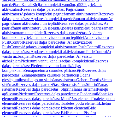
paredzētas: Kanalizācijas komplekti vannām, d52
Pagriežams
aktivizators
Rezerves daļas paredzētas: Pagriežams
aktivizators
Apdares komplekti pagriežamam aktivizatoram
Rezerves
daļas paredzētas: Apdares komplekti pagriežamam aktivizatoram
Ar
pagriežamu aktivizatoru un ieplūdi
Rezerves daļas paredzētas: Ar
pagriežamu aktivizatoru un ieplūdi
Apdares komplekti pagriežamam
aktivizatoram un ieplūdei
Rezerves daļas paredzētas: Apdares
komplekti pagriežamam aktivizatoram un ieplūdei
Ar aktivizatoru
PushControl
Rezerves daļas paredzētas: Ar aktivizatoru
PushControl
Apdares komplekti aktivizatoram PushControl
Rezerves
daļas paredzētas: Apdares komplekti aktivizatoram PushControl
Ar
vārstu aizbāžņiem
Rezerves daļas paredzētas: Ar vārstu
aizbāžņiem
Piederumi vannu kanalizācijas komplektiem
Rezerves
daļas paredzētas: Piederumi vannu kanalizācijas
komplektiem
Zemapmetuma caurules pārtraucējs
Rezerves daļas
paredzētas: Zemapmetuma caurules pārtraucējs
Ūdens
pieslēgumi
Instalācijas un skalošanas sistēmas
Geberit Duofix
Sienas
sistēmas
Rezerves daļas paredzētas: Sienas sistēmas
Stiprināšanas
sistēmas
Rezerves daļas paredzētas: Stiprināšanas sistēmas
Paneļu
apšuvums
Piederumi
Rezerves daļas paredzētas: Piederumi
Montāžas
elementi
Rezerves daļas paredzētas: Montāžas elementi
Tualetes podu
elementi
Rezerves daļas paredzētas: Tualetes podu elementi
Izlietņu
elementi
Rezerves daļas paredzētas: Izlietņu elementi
Bidē
elementi
Rezerves daļas paredzētas: Bidē elementi
Pisuāru