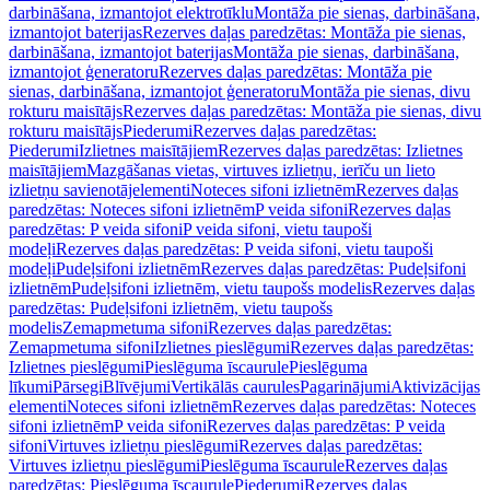
darbināšana, izmantojot elektrotīklu
Montāža pie sienas, darbināšana,
izmantojot baterijas
Rezerves daļas paredzētas: Montāža pie sienas,
darbināšana, izmantojot baterijas
Montāža pie sienas, darbināšana,
izmantojot ģeneratoru
Rezerves daļas paredzētas: Montāža pie
sienas, darbināšana, izmantojot ģeneratoru
Montāža pie sienas, divu
rokturu maisītājs
Rezerves daļas paredzētas: Montāža pie sienas, divu
rokturu maisītājs
Piederumi
Rezerves daļas paredzētas:
Piederumi
Izlietnes maisītājiem
Rezerves daļas paredzētas: Izlietnes
maisītājiem
Mazgāšanas vietas, virtuves izlietņu, ierīču un lieto
izlietņu savienotājelementi
Noteces sifoni izlietnēm
Rezerves daļas
paredzētas: Noteces sifoni izlietnēm
P veida sifoni
Rezerves daļas
paredzētas: P veida sifoni
P veida sifoni, vietu taupoši
modeļi
Rezerves daļas paredzētas: P veida sifoni, vietu taupoši
modeļi
Pudeļsifoni izlietnēm
Rezerves daļas paredzētas: Pudeļsifoni
izlietnēm
Pudeļsifoni izlietnēm, vietu taupošs modelis
Rezerves daļas
paredzētas: Pudeļsifoni izlietnēm, vietu taupošs
modelis
Zemapmetuma sifoni
Rezerves daļas paredzētas:
Zemapmetuma sifoni
Izlietnes pieslēgumi
Rezerves daļas paredzētas:
Izlietnes pieslēgumi
Pieslēguma īscaurule
Pieslēguma
līkumi
Pārsegi
Blīvējumi
Vertikālās caurules
Pagarinājumi
Aktivizācijas
elementi
Noteces sifoni izlietnēm
Rezerves daļas paredzētas: Noteces
sifoni izlietnēm
P veida sifoni
Rezerves daļas paredzētas: P veida
sifoni
Virtuves izlietņu pieslēgumi
Rezerves daļas paredzētas:
Virtuves izlietņu pieslēgumi
Pieslēguma īscaurule
Rezerves daļas
paredzētas: Pieslēguma īscaurule
Piederumi
Rezerves daļas