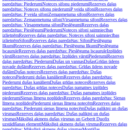
paredzētas: Piederumi
Noteces sifonu piederumi
Rezerves daļas
paredzētas: Noteces sifonu piederumi
P veida sifoni
Rezerves daļas
paredzētas: P veida sifoni
Zemapmetuma sifoni
Rezerves daļas
paredzētas: Zemapmetuma sifoni
Virsapmetuma sifoni
Rezerves daļas
paredzētas: Virsapmetuma sifoni
Pieslēgumi
Rezerves daļas
paredzētas: Pieslēgumi
Piederumi
Noteces sifoni saimniecības
izlietnēm
Rezerves daļas paredzētas: Noteces sifoni saimniecības
izlietnēm
Sifoni
Rezerves daļas paredzētas: Sifoni
Pieslēguma
līkumi
Rezerves daļas paredzētas: Pieslēguma līkumi
Pieslēguma
īscaurule
Rezerves daļas paredzētas: Pieslēguma īscaurule
Izplūdes
vārsti
Rezerves daļas paredzētas: Izplūdes vārsti
Piederumi
Rezerves
daļas paredzētas: Piederumi
Dušas un vannas
Dušas
Grīdas ūdens
novade dušām
Rezerves daļas paredzētas: Grīdas ūdens novade
dušām
Dušas noteces
Rezerves daļas paredzētas: Dušas
noteces
Piederumi dušas kanāliem
Rezerves daļas paredzētas:
Piederumi dušas kanāliem
Dušas grīdas noteces
Rezerves daļas
paredzētas: Dušas grīdas noteces
Dušas pamatnes izplūdes
piederumi
Rezerves daļas paredzētas: Dušas pamatnes izplūdes
piederumi
Sienas līmeņa noplūdes
Rezerves daļas paredzētas: Sienas
līmeņa noplūdes
Piederumi sienas līmeņa notecēm
Rezerves daļas
paredzētas: Piederumi sienas līmeņa notecēm
Dušas paliktņi un dušas
virsmas
Rezerves daļas paredzētas: Dušas paliktņi un dušas
virsmas
Mākslīgā akmens dušas virsmas un Geberit Duofix
uzstādīšanas elementi
Mākslīgā akmens dušas virsmas
Rezerves daļas
paredzētas: Mākslīgā akmens dušas virsmas
Montāžas