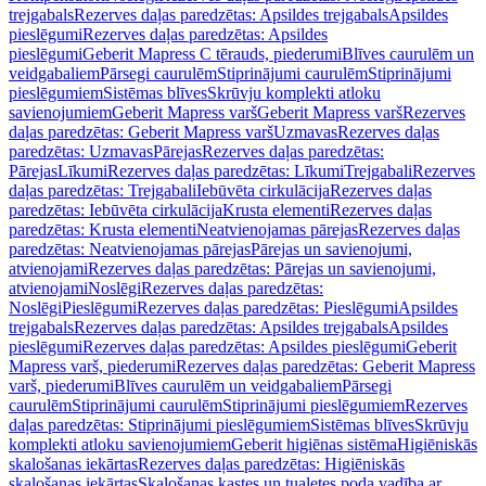
trejgabals
Rezerves daļas paredzētas: Apsildes trejgabals
Apsildes
pieslēgumi
Rezerves daļas paredzētas: Apsildes
pieslēgumi
Geberit Mapress C tērauds, piederumi
Blīves caurulēm un
veidgabaliem
Pārsegi caurulēm
Stiprinājumi caurulēm
Stiprinājumi
pieslēgumiem
Sistēmas blīves
Skrūvju komplekti atloku
savienojumiem
Geberit Mapress varš
Geberit Mapress varš
Rezerves
daļas paredzētas: Geberit Mapress varš
Uzmavas
Rezerves daļas
paredzētas: Uzmavas
Pārejas
Rezerves daļas paredzētas:
Pārejas
Līkumi
Rezerves daļas paredzētas: Līkumi
Trejgabali
Rezerves
daļas paredzētas: Trejgabali
Iebūvēta cirkulācija
Rezerves daļas
paredzētas: Iebūvēta cirkulācija
Krusta elementi
Rezerves daļas
paredzētas: Krusta elementi
Neatvienojamas pārejas
Rezerves daļas
paredzētas: Neatvienojamas pārejas
Pārejas un savienojumi,
atvienojami
Rezerves daļas paredzētas: Pārejas un savienojumi,
atvienojami
Noslēgi
Rezerves daļas paredzētas:
Noslēgi
Pieslēgumi
Rezerves daļas paredzētas: Pieslēgumi
Apsildes
trejgabals
Rezerves daļas paredzētas: Apsildes trejgabals
Apsildes
pieslēgumi
Rezerves daļas paredzētas: Apsildes pieslēgumi
Geberit
Mapress varš, piederumi
Rezerves daļas paredzētas: Geberit Mapress
varš, piederumi
Blīves caurulēm un veidgabaliem
Pārsegi
caurulēm
Stiprinājumi caurulēm
Stiprinājumi pieslēgumiem
Rezerves
daļas paredzētas: Stiprinājumi pieslēgumiem
Sistēmas blīves
Skrūvju
komplekti atloku savienojumiem
Geberit higiēnas sistēma
Higiēniskās
skalošanas iekārtas
Rezerves daļas paredzētas: Higiēniskās
skalošanas iekārtas
Skalošanas kastes un tualetes poda vadība ar