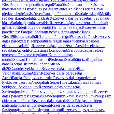
vārsti
Virsmu temperatūras regulēšana
Sistēmu caurule
Ieklāšanas
materiāls
Malas izolācijas joslas
Līmlentes
Izplešanas adatas
Javas
piedevas
Izplešanās šuves
Cauruļu līkumu balsti
Sadales skapji
Metāla
sadales skapji
Sadalītāju klāsts
Rezerves daļas paredzētas: Sadalītāju
klāsts
Sadalītāji grīdas apsildei
Rezerves daļas paredzētas: Sadalītāji
grīdas apsildei
Lodveida ventiļi
Termometrs
Pārejas
Rezerves daļas
paredzētas: Pārejas
Sadalītāju noslēgi
Ātrās atgaisošanas
vārsti
Plūsmas sadalītājs
Temperatūras regulēšanas vienības
Rezerves
daļas paredzētas: Temperatūras regulēšanas vienības
Apsildes
elementu sadalītāji
Rezerves daļas paredzētas: Apsildes elementu
sadalītāji
Apvadi
Regulēšanas komponenti
Servopiedziņas
Telpas
termostati
Galvenie regulatori
Komunikācijas
moduļi
Sensori
Transformatori
Piederumi
Sadalītāju izolācija
Ēku
kanalizācijas sistēmas
Geberit Silent-
db20
Caurules
Veidgabali
Rezerves daļas paredzētas:
Veidgabali
Līkumi
Atzari
Rezerves daļas paredzētas:
Atzari
Pārejas
Piekļuves caurules
Rezerves daļas paredzētas:
Piekļuves caurules
Veidgabali SuperTube
Līkumi
Īpašas formas
veidgabali
Savienojumi
Rezerves daļas paredzētas:
Savienojumi
Metināmie savienojumi
Uzmavu savienojumi
Rezerves
daļas paredzētas: Uzmavu savienojumi
Skavu savienojumi
Pārejas uz
citiem materiāliem
Rezerves daļas paredzētas: Pārejas uz citiem
materiāliem
Savienotājelementi
Rezerves daļas paredzētas:
Savienotājelementi
Pieslēguma līkumi
Rezerves daļas paredzētas: