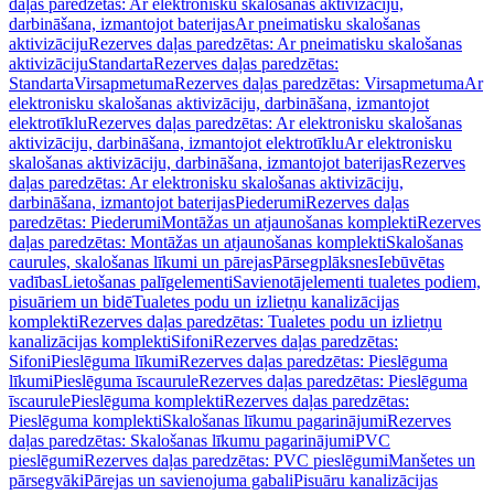
daļas paredzētas: Ar elektronisku skalošanas aktivizāciju,
darbināšana, izmantojot baterijas
Ar pneimatisku skalošanas
aktivizāciju
Rezerves daļas paredzētas: Ar pneimatisku skalošanas
aktivizāciju
Standarta
Rezerves daļas paredzētas:
Standarta
Virsapmetuma
Rezerves daļas paredzētas: Virsapmetuma
Ar
elektronisku skalošanas aktivizāciju, darbināšana, izmantojot
elektrotīklu
Rezerves daļas paredzētas: Ar elektronisku skalošanas
aktivizāciju, darbināšana, izmantojot elektrotīklu
Ar elektronisku
skalošanas aktivizāciju, darbināšana, izmantojot baterijas
Rezerves
daļas paredzētas: Ar elektronisku skalošanas aktivizāciju,
darbināšana, izmantojot baterijas
Piederumi
Rezerves daļas
paredzētas: Piederumi
Montāžas un atjaunošanas komplekti
Rezerves
daļas paredzētas: Montāžas un atjaunošanas komplekti
Skalošanas
caurules, skalošanas līkumi un pārejas
Pārsegplāksnes
Iebūvētas
vadības
Lietošanas palīgelementi
Savienotājelementi tualetes podiem,
pisuāriem un bidē
Tualetes podu un izlietņu kanalizācijas
komplekti
Rezerves daļas paredzētas: Tualetes podu un izlietņu
kanalizācijas komplekti
Sifoni
Rezerves daļas paredzētas:
Sifoni
Pieslēguma līkumi
Rezerves daļas paredzētas: Pieslēguma
līkumi
Pieslēguma īscaurule
Rezerves daļas paredzētas: Pieslēguma
īscaurule
Pieslēguma komplekti
Rezerves daļas paredzētas:
Pieslēguma komplekti
Skalošanas līkumu pagarinājumi
Rezerves
daļas paredzētas: Skalošanas līkumu pagarinājumi
PVC
pieslēgumi
Rezerves daļas paredzētas: PVC pieslēgumi
Manšetes un
pārsegvāki
Pārejas un savienojuma gabali
Pisuāru kanalizācijas