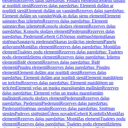
elementi
Rezerves daļas paredzētas: Pisuāru elementi
Elementi dušām
ar noplūdi sienā
Rezerves daļas paredzētas: Elementi dušām ar
noplūdi sienā
Elementi dušām un vannām
Rezerves daļas paredzētas:
Elementi dušām un vannām
Walk-in dušas sienu elementi
Elementi
saimniecības izlietnēm
Rezerves daļas paredzētas: Elementi
saimniecības izlietnēm
Konsoļu slodzes elementi
Rezerves daļas
paredzētas: Konsoļu slodzes elementi
Piederumi
Rezerves daļas
paredzētas: Piederumi
Geberit GIS
Sienas sistēmas
Stiprināšanas
sistēmas
Sagatavju piederumi
Skaņas izolācijas piederumi
Paneļu
apšuvums
Montāžas elementi
Rezerves daļas paredzētas: Montāžas
elementi
Tualetes podu elementi
Rezerves daļas paredzētas: Tualetes
podu elementi
Izlietņu elementi
Rezerves daļas paredzētas: Izlietņu
elementi
Bidē elementi
Rezerves daļas paredzētas: Bidē
elementi
Pisuāru elementi
Rezerves daļas paredzētas: Pisuāru
elementi
Elementi dušām arar noplūdi sienā
Rezerves daļas
paredzētas: Elementi dušām arar noplūdi sienā
Elementi maisītājiem
un ierīcēm
Rezerves daļas paredzētas: Elementi maisītājiem un
ierīcēm
Elementi veļas un trauku mazgājamām mašīnām
Rezerves
daļas paredzētas: Elementi veļas un trauku mazgājamām
mašīnām
Konsoļu slodzes elementi
Piederumi
Rezerves daļas
paredzētas: Piederumi
Piederumi
Rezerves daļas paredzētas:
Piederumi
Sistēmas sienām
Rezerves daļas paredzētas: Sistēmas
sienām
Padeves sistēmām
Ūdens novadei
Geberit Kombifix
Montāžas
elementi
Rezerves daļas paredzētas: Montāžas elementi
Tualetes podu
elementi
Rezerves daļas paredzētas: Tualetes podu elementi
Izlietņu