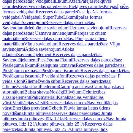
daļas paredzētas: Veidgabali
Līkumi
Atzari
Pārejas
Piekļuves
caurules
Rezerves daļas paredzētas: Piekļuves caurules
Pārejas
Īpašas
formas veidgabali
Rezerves daļas paredzētas: Īpašas formas
veidgabali
Veidgabali SuperTube
Līkumi
Īpašas formas
veidgabali
Savienojumi
Rezerves daļas paredzētas:
Savienojumi
Metināmie savienojumi
Uzmavu savienojumi
Rezerves
daļas paredzētas: Uzmavu savienojumi
Pārejas uz citiem
materiāliem
Rezerves daļas paredzētas: Pārejas uz citiem
materiāliem
Vītņu savienojumi
Rezerves daļas paredzētas: Vītņu
savienojumi
Atloka savienojumi
Atloka
adapteri
Savienotājelementi
Rezerves daļas paredzētas:
Savienotājelementi
Pieslēguma līkumi
Rezerves daļas paredzētas:
Pieslēguma līkumi
Pieslēguma uzmavas
Rezerves daļas paredzētas:
Pieslēguma uzmavas
Pieslēguma īscaurule
Rezerves daļas paredzētas:
Pieslēguma īscaurule
P veida sifoni
Rezerves daļas paredzētas: P
veida sifoni
Gliemežveida sifoni
Rezerves daļas paredzētas:
Gliemežveida sifoni
Piederumi
Cauruļu apskavas
Cauruļu apskavu
stiprinājumi
Balsta skavas
Noslēgi
Blīvējumi
Celtniecības
aizsargelementi
Palīgmateriāli
Kanalizācijas ventilācijas
vārsti
Ventilācijas vārsti
Rezerves daļas paredzētas: Ventilācijas
vārsti
Enerģijas pretvārsti
Geberit Pluvia jumta lietus ūdens
novadīšana
Jumta piltuves
Rezerves daļas paredzētas: Jumta
piltuves
Jumta piltuves, līdz 12 l/s
Rezerves daļas paredzētas: Jumta
piltuves, līdz 12 l/s
Jumta piltuves, līdz 25 l/s
Rezerves daļas
paredzētas: Jumta piltuves, līdz 25 l/s
Jumta piltuves, līdz