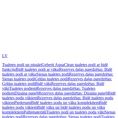
LV
Tualetes podi un pisuāri
Geberit AquaClean tualetes podi ar bidē
funkciju
Bidē tualetes podi ar vāku
Rezerves daļas paredzētas: Bidē
tualetes podi ar vāku
Sienas tualetes podi
Rezerves daļas paredzētas:
Sienas tualetes podi
Grīdas tualetes podi
Rezerves daļas paredzētas:
Grīdas tualetes podi
Bidē vāki
Rezerves daļas paredzētas: Bidē
vāki
Tualetes podiem
Rezerves daļas paredzētas: Tualetes
podiem
Dizaina paneļi
Rezerves daļas paredzētas: Dizaina paneļi
Bidē
tualetes podu vākiem
Rezerves daļas paredzētas: Bidē tualetes podu
vākiem
Piederumi
Bidē tualetes podu un vāku komplektiem
Bidē
tualetes podu vākiem
Bidē vāku un bidē tualetes podu un vāku
komplektiem
Palīgmateriāli
Tualetes podi un tualetes poda vāki
Sienas
tualetes podi
Rezerves daļas paredzētas: Sienas tualetes podi
Tualetes