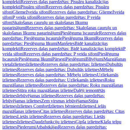
komplekti
Rezerves daļas paredzētas: Pisuāru kanalizācijas
komplekti
Pisuāru sifoni
Rezerves daļas paredzētas: Pisuāru
sifoni
Gliemežveida sifoni
Rezerves daļas paredzētas: Gliemežveida
sifoni
P veida sifoni
Rezerves daļas paredzētas: P veida
sifoni
Skalošanas cauruļu un skalošanas līkumu
pagarinājumi
Rezerves daļas paredzētas: Skalošanas cauruļu un
skalošanas līkumu pagarinājumi
Pieslēguma īscaurule
Rezerves daļas
paredzētas: Pieslēguma īscaurule
Pieslēguma līkumi
Rezerves daļas
paredzētas: Pieslēguma līkumi
Manšetes
Bidē kanalizācijas
komplekti
Rezerves daļas paredzētas: Bidē kanalizācijas komplekti
P
veida sifoni
Rezerves daļas paredzētas: P veida sifoni
Pieslēguma
īscaurule
Pieslēguma līkumi
Pārsegi
Pieslēgumi
Blīvējumi
Mazgāšanas
vieta
Izlietnes
Izlietnes
Rezerves daļas paredzētas: Izlietnes
Dubultās
izlietnes
Rezerves daļas paredzētas: Dubultās izlietnes
Mēbeļu
izlietnes
Rezerves daļas paredzētas: Mēbeļu izlietnes
Uzliekamās
izlietnes
Rezerves daļas paredzētas: Uzliekamās izlietnes
Roku
mazgāšanas izlietnes
Rezerves daļas paredzētas: Roku mazgāšanas
izlietnes
Stūra roku mazgāšanas izlietne
Daļēji iemontētās
izlietnes
Iebūvējamas izlietnes
Rezerves daļas paredzētas:
Iebūvējamas izlietnes
Zem virsmas iebūvējamas
Stūra
izlietnes
Izlietnes Comfort
Izlietnes bērniem
Izlietnes
Lielās
mazgāšanas izlietnes
Citas izlietnes
Rezerves daļas paredzētas: Citas
izlietnes
Lietās izlietnes
Rezerves daļas paredzētas: Lietās
izlietnes
Izlietnes
Daudzfunkciju izlietnes
Ģipša izlietne
Klašu telpu
izlietnes
Piederumi
Atbalstkājas
Rezerves daļas paredzētas: