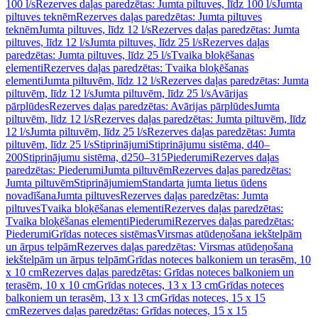
100 l/s
Rezerves daļas paredzētas: Jumta piltuves, līdz 100 l/s
Jumta
piltuves teknēm
Rezerves daļas paredzētas: Jumta piltuves
teknēm
Jumta piltuves, līdz 12 l/s
Rezerves daļas paredzētas: Jumta
piltuves, līdz 12 l/s
Jumta piltuves, līdz 25 l/s
Rezerves daļas
paredzētas: Jumta piltuves, līdz 25 l/s
Tvaika bloķēšanas
elementi
Rezerves daļas paredzētas: Tvaika bloķēšanas
elementi
Jumta piltuvēm, līdz 12 l/s
Rezerves daļas paredzētas: Jumta
piltuvēm, līdz 12 l/s
Jumta piltuvēm, līdz 25 l/s
Avārijas
pārplūdes
Rezerves daļas paredzētas: Avārijas pārplūdes
Jumta
piltuvēm, līdz 12 l/s
Rezerves daļas paredzētas: Jumta piltuvēm, līdz
12 l/s
Jumta piltuvēm, līdz 25 l/s
Rezerves daļas paredzētas: Jumta
piltuvēm, līdz 25 l/s
Stiprinājumi
Stiprinājumu sistēma, d40–
200
Stiprinājumu sistēma, d250–315
Piederumi
Rezerves daļas
paredzētas: Piederumi
Jumta piltuvēm
Rezerves daļas paredzētas:
Jumta piltuvēm
Stiprinājumiem
Standarta jumta lietus ūdens
novadīšana
Jumta piltuves
Rezerves daļas paredzētas: Jumta
piltuves
Tvaika bloķēšanas elementi
Rezerves daļas paredzētas:
Tvaika bloķēšanas elementi
Piederumi
Rezerves daļas paredzētas:
Piederumi
Grīdas noteces sistēmas
Virsmas atūdeņošana iekštelpām
un ārpus telpām
Rezerves daļas paredzētas: Virsmas atūdeņošana
iekštelpām un ārpus telpām
Grīdas noteces balkoniem un terasēm, 10
x 10 cm
Rezerves daļas paredzētas: Grīdas noteces balkoniem un
terasēm, 10 x 10 cm
Grīdas noteces, 13 x 13 cm
Grīdas noteces
balkoniem un terasēm, 13 x 13 cm
Grīdas noteces, 15 x 15
cm
Rezerves daļas paredzētas: Grīdas noteces, 15 x 15