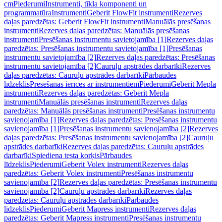
cm
Piederumi
Instrumenti, tīkla komponenti un
programmatūra
Instrumenti
Geberit FlowFit instrumenti
Rezerves
daļas paredzētas: Geberit FlowFit instrumenti
Manuālās presēšanas
instrumenti
Rezerves daļas paredzētas: Manuālās presēšanas
instrumenti
Presēšanas instrumentu savietojamība [1]
Rezerves daļas
paredzētas: Presēšanas instrumentu savietojamība [1]
Presēšanas
instrumentu savietojamība [2]
Rezerves daļas paredzētas: Presēšanas
instrumentu savietojamība [2]
Cauruļu apstrādes darbarīki
Rezerves
daļas paredzētas: Cauruļu apstrādes darbarīki
Pārbaudes
līdzeklis
Presēšanas ierīces ar instrumentiem
Piederumi
Geberit Mepla
instrumenti
Rezerves daļas paredzētas: Geberit Mepla
instrumenti
Manuālās presēšanas instrumenti
Rezerves daļas
paredzētas: Manuālās presēšanas instrumenti
Presēšanas instrumentu
savienojamība [1]
Rezerves daļas paredzētas: Presēšanas instrumentu
savienojamība [1]
Presēšanas instrumentu savienojamība [2]
Rezerves
daļas paredzētas: Presēšanas instrumentu savienojamība [2]
Cauruļu
apstrādes darbarīki
Rezerves daļas paredzētas: Cauruļu apstrādes
darbarīki
Spiediena testa korķis
Pārbaudes
līdzeklis
Piederumi
Geberit Volex instrumenti
Rezerves daļas
paredzētas: Geberit Volex instrumenti
Presēšanas instrumentu
savienojamība [2]
Rezerves daļas paredzētas: Presēšanas instrumentu
savienojamība [2]
Cauruļu apstrādes darbarīki
Rezerves daļas
paredzētas: Cauruļu apstrādes darbarīki
Pārbaudes
līdzeklis
Piederumi
Geberit Mapress instrumenti
Rezerves daļas
paredzētas: Geberit Mapress instrumenti
Presēšanas instrumentu