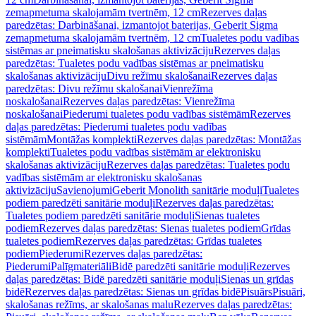
zemapmetuma skalojamām tvertnēm, 12 cm
Rezerves daļas
paredzētas: Darbināšanai, izmantojot baterijas, Geberit Sigma
zemapmetuma skalojamām tvertnēm, 12 cm
Tualetes podu vadības
sistēmas ar pneimatisku skalošanas aktivizāciju
Rezerves daļas
paredzētas: Tualetes podu vadības sistēmas ar pneimatisku
skalošanas aktivizāciju
Divu režīmu skalošanai
Rezerves daļas
paredzētas: Divu režīmu skalošanai
Vienrežīma
noskalošanai
Rezerves daļas paredzētas: Vienrežīma
noskalošanai
Piederumi tualetes podu vadības sistēmām
Rezerves
daļas paredzētas: Piederumi tualetes podu vadības
sistēmām
Montāžas komplekti
Rezerves daļas paredzētas: Montāžas
komplekti
Tualetes podu vadības sistēmām ar elektronisku
skalošanas aktivizāciju
Rezerves daļas paredzētas: Tualetes podu
vadības sistēmām ar elektronisku skalošanas
aktivizāciju
Savienojumi
Geberit Monolith sanitārie moduļi
Tualetes
podiem paredzēti sanitārie moduļi
Rezerves daļas paredzētas:
Tualetes podiem paredzēti sanitārie moduļi
Sienas tualetes
podiem
Rezerves daļas paredzētas: Sienas tualetes podiem
Grīdas
tualetes podiem
Rezerves daļas paredzētas: Grīdas tualetes
podiem
Piederumi
Rezerves daļas paredzētas:
Piederumi
Palīgmateriāli
Bidē paredzēti sanitārie moduļi
Rezerves
daļas paredzētas: Bidē paredzēti sanitārie moduļi
Sienas un grīdas
bidē
Rezerves daļas paredzētas: Sienas un grīdas bidē
Pisuārs
Pisuāri,
skalošanas režīms, ar skalošanas malu
Rezerves daļas paredzētas: