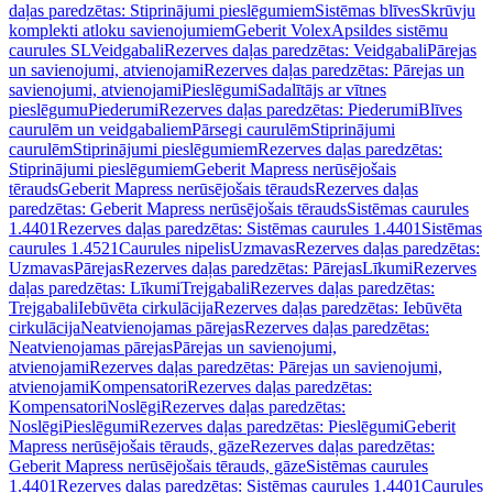
daļas paredzētas: Stiprinājumi pieslēgumiem
Sistēmas blīves
Skrūvju
komplekti atloku savienojumiem
Geberit Volex
Apsildes sistēmu
caurules SL
Veidgabali
Rezerves daļas paredzētas: Veidgabali
Pārejas
un savienojumi, atvienojami
Rezerves daļas paredzētas: Pārejas un
savienojumi, atvienojami
Pieslēgumi
Sadalītājs ar vītnes
pieslēgumu
Piederumi
Rezerves daļas paredzētas: Piederumi
Blīves
caurulēm un veidgabaliem
Pārsegi caurulēm
Stiprinājumi
caurulēm
Stiprinājumi pieslēgumiem
Rezerves daļas paredzētas:
Stiprinājumi pieslēgumiem
Geberit Mapress nerūsējošais
tērauds
Geberit Mapress nerūsējošais tērauds
Rezerves daļas
paredzētas: Geberit Mapress nerūsējošais tērauds
Sistēmas caurules
1.4401
Rezerves daļas paredzētas: Sistēmas caurules 1.4401
Sistēmas
caurules 1.4521
Caurules nipelis
Uzmavas
Rezerves daļas paredzētas:
Uzmavas
Pārejas
Rezerves daļas paredzētas: Pārejas
Līkumi
Rezerves
daļas paredzētas: Līkumi
Trejgabali
Rezerves daļas paredzētas:
Trejgabali
Iebūvēta cirkulācija
Rezerves daļas paredzētas: Iebūvēta
cirkulācija
Neatvienojamas pārejas
Rezerves daļas paredzētas:
Neatvienojamas pārejas
Pārejas un savienojumi,
atvienojami
Rezerves daļas paredzētas: Pārejas un savienojumi,
atvienojami
Kompensatori
Rezerves daļas paredzētas:
Kompensatori
Noslēgi
Rezerves daļas paredzētas:
Noslēgi
Pieslēgumi
Rezerves daļas paredzētas: Pieslēgumi
Geberit
Mapress nerūsējošais tērauds, gāze
Rezerves daļas paredzētas:
Geberit Mapress nerūsējošais tērauds, gāze
Sistēmas caurules
1.4401
Rezerves daļas paredzētas: Sistēmas caurules 1.4401
Caurules