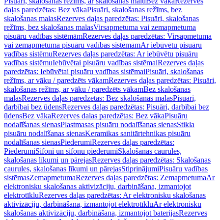
Pisuāri, skalošanas režīms, ar skalošanas malu
Bez vāka
Rezerves
daļas paredzētas: Bez vāka
Pisuāri, skalošanas režīms, bez
skalošanas malas
Rezerves daļas paredzētas: Pisuāri, skalošanas
režīms, bez skalošanas malas
Virsapmetuma vai zemapmetuma
pisuāru vadības sistēmām
Rezerves daļas paredzētas: Virsapmetuma
vai zemapmetuma pisuāru vadības sistēmām
Ar iebūvētu pisuāru
vadības sistēmu
Rezerves daļas paredzētas: Ar iebūvētu pisuāru
vadības sistēmu
Iebūvētai pisuāru vadības sistēmai
Rezerves daļas
paredzētas: Iebūvētai pisuāru vadības sistēmai
Pisuāri, skalošanas
režīms, ar vāku / paredzēts vākam
Rezerves daļas paredzētas: Pisuāri,
skalošanas režīms, ar vāku / paredzēts vākam
Bez skalošanas
malas
Rezerves daļas paredzētas: Bez skalošanas malas
Pisuāri,
darbībai bez ūdens
Rezerves daļas paredzētas: Pisuāri, darbībai bez
ūdens
Bez vāka
Rezerves daļas paredzētas: Bez vāka
Pisuāru
nodalīšanas sienas
Plastmasas pisuāru nodalīšanas sienas
Stikla
pisuāru nodalīšanas sienas
Keramikas sanitārtehnikas pisuāru
nodalīšanas sienas
Piederumi
Rezerves daļas paredzētas:
Piederumi
Sifoni un sifonu piederumi
Skalošanas caurules,
skalošanas līkumi un pārejas
Rezerves daļas paredzētas: Skalošanas
caurules, skalošanas līkumi un pārejas
Stiprinājumi
Pisuāru vadības
sistēmas
Zemapmetuma
Rezerves daļas paredzētas: Zemapmetuma
Ar
elektronisku skalošanas aktivizāciju, darbināšana, izmantojot
elektrotīklu
Rezerves daļas paredzētas: Ar elektronisku skalošanas
aktivizāciju, darbināšana, izmantojot elektrotīklu
Ar elektronisku
skalošanas aktivizāciju, darbināšana, izmantojot baterijas
Rezerves