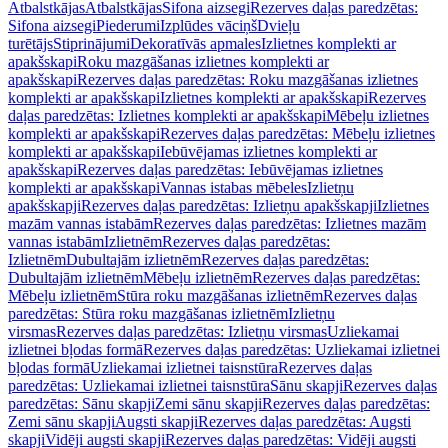
Atbalstkājas
Atbalstkājas
Sifona aizsegi
Rezerves daļas paredzētas:
Sifona aizsegi
Piederumi
Izplūdes vāciņš
Dvieļu
turētājs
Stiprinājumi
Dekoratīvās apmales
Izlietnes komplekti ar
apakšskapi
Roku mazgāšanas izlietnes komplekti ar
apakšskapi
Rezerves daļas paredzētas: Roku mazgāšanas izlietnes
komplekti ar apakšskapi
Izlietnes komplekti ar apakšskapi
Rezerves
daļas paredzētas: Izlietnes komplekti ar apakšskapi
Mēbeļu izlietnes
komplekti ar apakšskapi
Rezerves daļas paredzētas: Mēbeļu izlietnes
komplekti ar apakšskapi
Iebūvējamas izlietnes komplekti ar
apakšskapi
Rezerves daļas paredzētas: Iebūvējamas izlietnes
komplekti ar apakšskapi
Vannas istabas mēbeles
Izlietņu
apakšskapji
Rezerves daļas paredzētas: Izlietņu apakšskapji
Izlietnes
mazām vannas istabām
Rezerves daļas paredzētas: Izlietnes mazām
vannas istabām
Izlietnēm
Rezerves daļas paredzētas:
Izlietnēm
Dubultajām izlietnēm
Rezerves daļas paredzētas:
Dubultajām izlietnēm
Mēbeļu izlietnēm
Rezerves daļas paredzētas:
Mēbeļu izlietnēm
Stūra roku mazgāšanas izlietnēm
Rezerves daļas
paredzētas: Stūra roku mazgāšanas izlietnēm
Izlietņu
virsmas
Rezerves daļas paredzētas: Izlietņu virsmas
Uzliekamai
izlietnei bļodas formā
Rezerves daļas paredzētas: Uzliekamai izlietnei
bļodas formā
Uzliekamai izlietnei taisnstūra
Rezerves daļas
paredzētas: Uzliekamai izlietnei taisnstūra
Sānu skapji
Rezerves daļas
paredzētas: Sānu skapji
Zemi sānu skapji
Rezerves daļas paredzētas:
Zemi sānu skapji
Augsti skapji
Rezerves daļas paredzētas: Augsti
skapji
Vidēji augsti skapji
Rezerves daļas paredzētas: Vidēji augsti