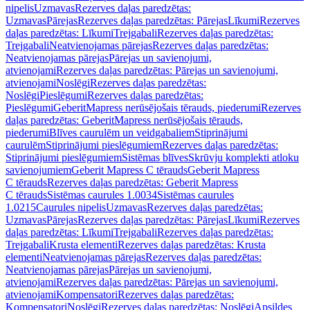
nipelis
Uzmavas
Rezerves daļas paredzētas:
Uzmavas
Pārejas
Rezerves daļas paredzētas: Pārejas
Līkumi
Rezerves
daļas paredzētas: Līkumi
Trejgabali
Rezerves daļas paredzētas:
Trejgabali
Neatvienojamas pārejas
Rezerves daļas paredzētas:
Neatvienojamas pārejas
Pārejas un savienojumi,
atvienojami
Rezerves daļas paredzētas: Pārejas un savienojumi,
atvienojami
Noslēgi
Rezerves daļas paredzētas:
Noslēgi
Pieslēgumi
Rezerves daļas paredzētas:
Pieslēgumi
GeberitMapress nerūsējošais tērauds, piederumi
Rezerves
daļas paredzētas: GeberitMapress nerūsējošais tērauds,
piederumi
Blīves caurulēm un veidgabaliem
Stiprinājumi
caurulēm
Stiprinājumi pieslēgumiem
Rezerves daļas paredzētas:
Stiprinājumi pieslēgumiem
Sistēmas blīves
Skrūvju komplekti atloku
savienojumiem
Geberit Mapress C tērauds
Geberit Mapress
C tērauds
Rezerves daļas paredzētas: Geberit Mapress
C tērauds
Sistēmas caurules 1.0034
Sistēmas caurules
1.0215
Caurules nipelis
Uzmavas
Rezerves daļas paredzētas:
Uzmavas
Pārejas
Rezerves daļas paredzētas: Pārejas
Līkumi
Rezerves
daļas paredzētas: Līkumi
Trejgabali
Rezerves daļas paredzētas:
Trejgabali
Krusta elementi
Rezerves daļas paredzētas: Krusta
elementi
Neatvienojamas pārejas
Rezerves daļas paredzētas:
Neatvienojamas pārejas
Pārejas un savienojumi,
atvienojami
Rezerves daļas paredzētas: Pārejas un savienojumi,
atvienojami
Kompensatori
Rezerves daļas paredzētas:
Kompensatori
Noslēgi
Rezerves daļas paredzētas: Noslēgi
Apsildes