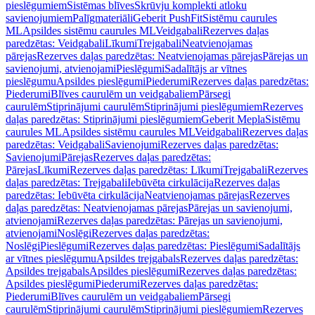
pieslēgumiem
Sistēmas blīves
Skrūvju komplekti atloku
savienojumiem
Palīgmateriāli
Geberit PushFit
Sistēmu caurules
ML
Apsildes sistēmu caurules ML
Veidgabali
Rezerves daļas
paredzētas: Veidgabali
Līkumi
Trejgabali
Neatvienojamas
pārejas
Rezerves daļas paredzētas: Neatvienojamas pārejas
Pārejas un
savienojumi, atvienojami
Pieslēgumi
Sadalītājs ar vītnes
pieslēgumu
Apsildes pieslēgumi
Piederumi
Rezerves daļas paredzētas:
Piederumi
Blīves caurulēm un veidgabaliem
Pārsegi
caurulēm
Stiprinājumi caurulēm
Stiprinājumi pieslēgumiem
Rezerves
daļas paredzētas: Stiprinājumi pieslēgumiem
Geberit Mepla
Sistēmu
caurules ML
Apsildes sistēmu caurules ML
Veidgabali
Rezerves daļas
paredzētas: Veidgabali
Savienojumi
Rezerves daļas paredzētas:
Savienojumi
Pārejas
Rezerves daļas paredzētas:
Pārejas
Līkumi
Rezerves daļas paredzētas: Līkumi
Trejgabali
Rezerves
daļas paredzētas: Trejgabali
Iebūvēta cirkulācija
Rezerves daļas
paredzētas: Iebūvēta cirkulācija
Neatvienojamas pārejas
Rezerves
daļas paredzētas: Neatvienojamas pārejas
Pārejas un savienojumi,
atvienojami
Rezerves daļas paredzētas: Pārejas un savienojumi,
atvienojami
Noslēgi
Rezerves daļas paredzētas:
Noslēgi
Pieslēgumi
Rezerves daļas paredzētas: Pieslēgumi
Sadalītājs
ar vītnes pieslēgumu
Apsildes trejgabals
Rezerves daļas paredzētas:
Apsildes trejgabals
Apsildes pieslēgumi
Rezerves daļas paredzētas:
Apsildes pieslēgumi
Piederumi
Rezerves daļas paredzētas:
Piederumi
Blīves caurulēm un veidgabaliem
Pārsegi
caurulēm
Stiprinājumi caurulēm
Stiprinājumi pieslēgumiem
Rezerves