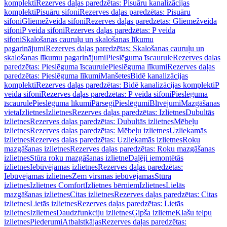
komplekti
Rezerves daļas paredzētas: Pisuāru kanalizācijas
komplekti
Pisuāru sifoni
Rezerves daļas paredzētas: Pisuāru
sifoni
Gliemežveida sifoni
Rezerves daļas paredzētas: Gliemežveida
sifoni
P veida sifoni
Rezerves daļas paredzētas: P veida
sifoni
Skalošanas cauruļu un skalošanas līkumu
pagarinājumi
Rezerves daļas paredzētas: Skalošanas cauruļu un
skalošanas līkumu pagarinājumi
Pieslēguma īscaurule
Rezerves daļas
paredzētas: Pieslēguma īscaurule
Pieslēguma līkumi
Rezerves daļas
paredzētas: Pieslēguma līkumi
Manšetes
Bidē kanalizācijas
komplekti
Rezerves daļas paredzētas: Bidē kanalizācijas komplekti
P
veida sifoni
Rezerves daļas paredzētas: P veida sifoni
Pieslēguma
īscaurule
Pieslēguma līkumi
Pārsegi
Pieslēgumi
Blīvējumi
Mazgāšanas
vieta
Izlietnes
Izlietnes
Rezerves daļas paredzētas: Izlietnes
Dubultās
izlietnes
Rezerves daļas paredzētas: Dubultās izlietnes
Mēbeļu
izlietnes
Rezerves daļas paredzētas: Mēbeļu izlietnes
Uzliekamās
izlietnes
Rezerves daļas paredzētas: Uzliekamās izlietnes
Roku
mazgāšanas izlietnes
Rezerves daļas paredzētas: Roku mazgāšanas
izlietnes
Stūra roku mazgāšanas izlietne
Daļēji iemontētās
izlietnes
Iebūvējamas izlietnes
Rezerves daļas paredzētas:
Iebūvējamas izlietnes
Zem virsmas iebūvējamas
Stūra
izlietnes
Izlietnes Comfort
Izlietnes bērniem
Izlietnes
Lielās
mazgāšanas izlietnes
Citas izlietnes
Rezerves daļas paredzētas: Citas
izlietnes
Lietās izlietnes
Rezerves daļas paredzētas: Lietās
izlietnes
Izlietnes
Daudzfunkciju izlietnes
Ģipša izlietne
Klašu telpu
izlietnes
Piederumi
Atbalstkājas
Rezerves daļas paredzētas: