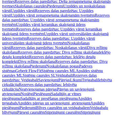
tvertnes
Rezerves daļas paredzētas: Delta zemapmetuma skalojamās
tvertnes
Skalošanas caurules
Piederumi
Uzpildes un noskalošanas
vārsti
Uzpildes vārsti
Rezerves daļas paredzētas: Uzpildes
vārsti
Uzpildes vārsti zemapmetuma skalojamām tvertnēm
Rezerves
daļas paredzētas: Uzpildes vārsti zemapmetuma skalojamām
tvertnēm
Uzpildes vārsti keramikas skalojamā ūdens
tvertnēm
Rezerves daļas paredzētas: Uzpildes vārsti keramikas
skalojamā ūdens tvertnēm
Uzpildes vārsti universālajām skalojamā
ūdens tvertnēm
Rezerves daļas paredzētas: Uzpildes vārsti
universālajām skalojamā ūdens tvertnēm
Noskalošanas
vārsti
Rezerves daļas paredzētas: Noskalošanas vārsti
Divu režīmu
skalošana
Rezerves daļas paredzētas: Divu režīmu skalošana
Iekšējo
detaļu komplekti
Rezerves daļas paredzētas: Iekšējo detaļu
komplekti
Divu režīmu skalošana
Rezerves daļas paredzētas: Divu
režīmu skalošana
Piederumi
Noskalošanas pogas
Padeves
sistēmas
Geberit FlowFit
Sistēmu caurules ML
Apsildes sistēmu
caurules ML
Sistēmu caurules SL
Veidgabali
Rezerves daļas
paredzētas: Veidgabali
Savienojumi
Pārejas
Līkumi
Trejgabali
Iebūvēta
cirkulācija
Rezerves daļas paredzētas: Iebūvēta
cirkulācija
Neatvienojamas pārejas
Pārejas un savienojumi,
atvienojami
Noslēgi
Pieslēgumi
Sadalītājs ar vītnes
pieslēgumu
Sadalītājs ar presēšanas pieslēgumu
Apsildes
trejgabals
Apsildes pārejas un savienojumi, atvienojami
Apsildes
pieslēgumi
Piederumi
Blīves caurulēm un veidgabaliem
Veidgabalu
blīvējumi
Pārsegi caurulēm
Stiprinājumi caurulēm
Stiprinājumi