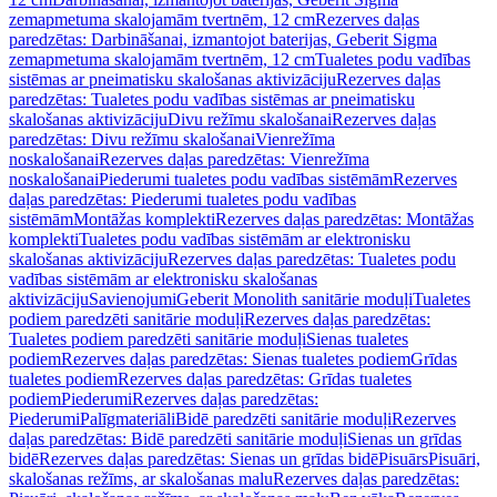
zemapmetuma skalojamām tvertnēm, 12 cm
Rezerves daļas
paredzētas: Darbināšanai, izmantojot baterijas, Geberit Sigma
zemapmetuma skalojamām tvertnēm, 12 cm
Tualetes podu vadības
sistēmas ar pneimatisku skalošanas aktivizāciju
Rezerves daļas
paredzētas: Tualetes podu vadības sistēmas ar pneimatisku
skalošanas aktivizāciju
Divu režīmu skalošanai
Rezerves daļas
paredzētas: Divu režīmu skalošanai
Vienrežīma
noskalošanai
Rezerves daļas paredzētas: Vienrežīma
noskalošanai
Piederumi tualetes podu vadības sistēmām
Rezerves
daļas paredzētas: Piederumi tualetes podu vadības
sistēmām
Montāžas komplekti
Rezerves daļas paredzētas: Montāžas
komplekti
Tualetes podu vadības sistēmām ar elektronisku
skalošanas aktivizāciju
Rezerves daļas paredzētas: Tualetes podu
vadības sistēmām ar elektronisku skalošanas
aktivizāciju
Savienojumi
Geberit Monolith sanitārie moduļi
Tualetes
podiem paredzēti sanitārie moduļi
Rezerves daļas paredzētas:
Tualetes podiem paredzēti sanitārie moduļi
Sienas tualetes
podiem
Rezerves daļas paredzētas: Sienas tualetes podiem
Grīdas
tualetes podiem
Rezerves daļas paredzētas: Grīdas tualetes
podiem
Piederumi
Rezerves daļas paredzētas:
Piederumi
Palīgmateriāli
Bidē paredzēti sanitārie moduļi
Rezerves
daļas paredzētas: Bidē paredzēti sanitārie moduļi
Sienas un grīdas
bidē
Rezerves daļas paredzētas: Sienas un grīdas bidē
Pisuārs
Pisuāri,
skalošanas režīms, ar skalošanas malu
Rezerves daļas paredzētas: