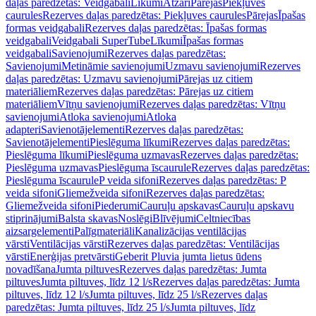
daļas paredzētas: Veidgabali
Līkumi
Atzari
Pārejas
Piekļuves
caurules
Rezerves daļas paredzētas: Piekļuves caurules
Pārejas
Īpašas
formas veidgabali
Rezerves daļas paredzētas: Īpašas formas
veidgabali
Veidgabali SuperTube
Līkumi
Īpašas formas
veidgabali
Savienojumi
Rezerves daļas paredzētas:
Savienojumi
Metināmie savienojumi
Uzmavu savienojumi
Rezerves
daļas paredzētas: Uzmavu savienojumi
Pārejas uz citiem
materiāliem
Rezerves daļas paredzētas: Pārejas uz citiem
materiāliem
Vītņu savienojumi
Rezerves daļas paredzētas: Vītņu
savienojumi
Atloka savienojumi
Atloka
adapteri
Savienotājelementi
Rezerves daļas paredzētas:
Savienotājelementi
Pieslēguma līkumi
Rezerves daļas paredzētas:
Pieslēguma līkumi
Pieslēguma uzmavas
Rezerves daļas paredzētas:
Pieslēguma uzmavas
Pieslēguma īscaurule
Rezerves daļas paredzētas:
Pieslēguma īscaurule
P veida sifoni
Rezerves daļas paredzētas: P
veida sifoni
Gliemežveida sifoni
Rezerves daļas paredzētas:
Gliemežveida sifoni
Piederumi
Cauruļu apskavas
Cauruļu apskavu
stiprinājumi
Balsta skavas
Noslēgi
Blīvējumi
Celtniecības
aizsargelementi
Palīgmateriāli
Kanalizācijas ventilācijas
vārsti
Ventilācijas vārsti
Rezerves daļas paredzētas: Ventilācijas
vārsti
Enerģijas pretvārsti
Geberit Pluvia jumta lietus ūdens
novadīšana
Jumta piltuves
Rezerves daļas paredzētas: Jumta
piltuves
Jumta piltuves, līdz 12 l/s
Rezerves daļas paredzētas: Jumta
piltuves, līdz 12 l/s
Jumta piltuves, līdz 25 l/s
Rezerves daļas
paredzētas: Jumta piltuves, līdz 25 l/s
Jumta piltuves, līdz