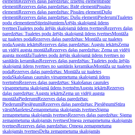
elementi
Rezerves daļas paredzētas: Izlietņu elementi
Bidē
elementi
Rezerves daļas paredzētas: Bidē elementi
Pisuāru
elementi
Rezerves daļas paredzētas: Pisuāru elementi
Dušu
elementi
Rezerves daļas paredzētas: Dušu elementi
Piederumi
Tualetes
podu elementiem
Stiprinājumiem
Ārējās skalojamā ūdens
tvertnes
Tualetes podu ārējās skalojamā ūdens tvertnes
Rezerves daļas
paredzētas: Tualetes podu ārējās skalojamā ūdens tvertnes
Montāža
uz tualetes poda
Rezerves daļas paredzētas: Montāža uz tualetes
poda
Augstu iekārts
Rezerves daļas paredzētas: Augstu iekārts
Zema
un vidēji augsta montāža
Rezerves daļas paredzētas: Zema un vidēji
augsta montāža
Tualetes podu ārējās skalojamā ūdens tvertnes no
sanitārās keramikas
Rezerves daļas paredzētas: Tualetes podu ārējās
skalojamā ūdens tvertnes no sanitārās keramikas
Montāža uz tualetes
poda
Rezerves daļas paredzētas: Montāža uz tualetes
poda
Skalošanas caurules virsapmetuma skalojamā ūdens
tvertnēm
Rezerves daļas paredzētas: Skalošanas caurules
virsapmetuma skalojamā ūdens tvertnēm
Augstu iekārts
Rezerves
daļas paredzētas: Augstu iekārts
Zema un vidēji augsta
montāža
Piederumi
Rezerves daļas paredzētas:
Piederumi
Pieslēgumi
Rezerves daļas paredzētas: Pieslēgumi
Stūra
vārsti
Manšetes
Zemapmetuma skalojamās tvertnes
Sigma
zemapmetuma skalojamās tvertnes
Rezerves daļas paredzētas: Sigma
zemapmetuma skalojamās tvertnes
Omega zemapmetuma skalojamās
tvertnes
Rezerves daļas paredzētas: Omega zemapmetuma
skalojamās tvertnes
Delta zemapmetuma skalojamās