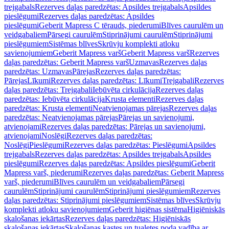
trejgabals
Rezerves daļas paredzētas: Apsildes trejgabals
Apsildes
pieslēgumi
Rezerves daļas paredzētas: Apsildes
pieslēgumi
Geberit Mapress C tērauds, piederumi
Blīves caurulēm un
veidgabaliem
Pārsegi caurulēm
Stiprinājumi caurulēm
Stiprinājumi
pieslēgumiem
Sistēmas blīves
Skrūvju komplekti atloku
savienojumiem
Geberit Mapress varš
Geberit Mapress varš
Rezerves
daļas paredzētas: Geberit Mapress varš
Uzmavas
Rezerves daļas
paredzētas: Uzmavas
Pārejas
Rezerves daļas paredzētas:
Pārejas
Līkumi
Rezerves daļas paredzētas: Līkumi
Trejgabali
Rezerves
daļas paredzētas: Trejgabali
Iebūvēta cirkulācija
Rezerves daļas
paredzētas: Iebūvēta cirkulācija
Krusta elementi
Rezerves daļas
paredzētas: Krusta elementi
Neatvienojamas pārejas
Rezerves daļas
paredzētas: Neatvienojamas pārejas
Pārejas un savienojumi,
atvienojami
Rezerves daļas paredzētas: Pārejas un savienojumi,
atvienojami
Noslēgi
Rezerves daļas paredzētas:
Noslēgi
Pieslēgumi
Rezerves daļas paredzētas: Pieslēgumi
Apsildes
trejgabals
Rezerves daļas paredzētas: Apsildes trejgabals
Apsildes
pieslēgumi
Rezerves daļas paredzētas: Apsildes pieslēgumi
Geberit
Mapress varš, piederumi
Rezerves daļas paredzētas: Geberit Mapress
varš, piederumi
Blīves caurulēm un veidgabaliem
Pārsegi
caurulēm
Stiprinājumi caurulēm
Stiprinājumi pieslēgumiem
Rezerves
daļas paredzētas: Stiprinājumi pieslēgumiem
Sistēmas blīves
Skrūvju
komplekti atloku savienojumiem
Geberit higiēnas sistēma
Higiēniskās
skalošanas iekārtas
Rezerves daļas paredzētas: Higiēniskās
skalošanas iekārtas
Skalošanas kastes un tualetes poda vadība ar