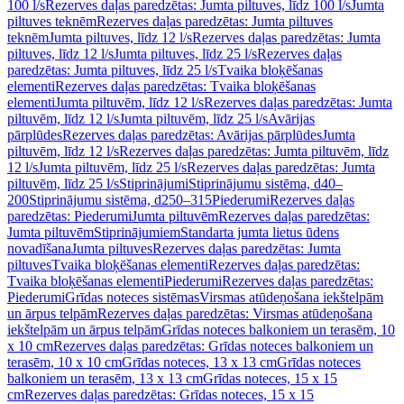
100 l/s
Rezerves daļas paredzētas: Jumta piltuves, līdz 100 l/s
Jumta
piltuves teknēm
Rezerves daļas paredzētas: Jumta piltuves
teknēm
Jumta piltuves, līdz 12 l/s
Rezerves daļas paredzētas: Jumta
piltuves, līdz 12 l/s
Jumta piltuves, līdz 25 l/s
Rezerves daļas
paredzētas: Jumta piltuves, līdz 25 l/s
Tvaika bloķēšanas
elementi
Rezerves daļas paredzētas: Tvaika bloķēšanas
elementi
Jumta piltuvēm, līdz 12 l/s
Rezerves daļas paredzētas: Jumta
piltuvēm, līdz 12 l/s
Jumta piltuvēm, līdz 25 l/s
Avārijas
pārplūdes
Rezerves daļas paredzētas: Avārijas pārplūdes
Jumta
piltuvēm, līdz 12 l/s
Rezerves daļas paredzētas: Jumta piltuvēm, līdz
12 l/s
Jumta piltuvēm, līdz 25 l/s
Rezerves daļas paredzētas: Jumta
piltuvēm, līdz 25 l/s
Stiprinājumi
Stiprinājumu sistēma, d40–
200
Stiprinājumu sistēma, d250–315
Piederumi
Rezerves daļas
paredzētas: Piederumi
Jumta piltuvēm
Rezerves daļas paredzētas:
Jumta piltuvēm
Stiprinājumiem
Standarta jumta lietus ūdens
novadīšana
Jumta piltuves
Rezerves daļas paredzētas: Jumta
piltuves
Tvaika bloķēšanas elementi
Rezerves daļas paredzētas:
Tvaika bloķēšanas elementi
Piederumi
Rezerves daļas paredzētas:
Piederumi
Grīdas noteces sistēmas
Virsmas atūdeņošana iekštelpām
un ārpus telpām
Rezerves daļas paredzētas: Virsmas atūdeņošana
iekštelpām un ārpus telpām
Grīdas noteces balkoniem un terasēm, 10
x 10 cm
Rezerves daļas paredzētas: Grīdas noteces balkoniem un
terasēm, 10 x 10 cm
Grīdas noteces, 13 x 13 cm
Grīdas noteces
balkoniem un terasēm, 13 x 13 cm
Grīdas noteces, 15 x 15
cm
Rezerves daļas paredzētas: Grīdas noteces, 15 x 15