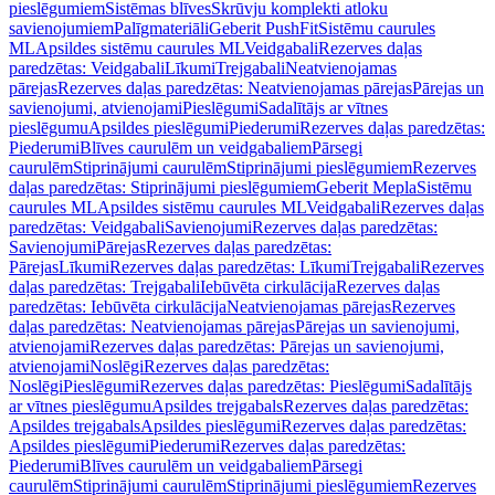
pieslēgumiem
Sistēmas blīves
Skrūvju komplekti atloku
savienojumiem
Palīgmateriāli
Geberit PushFit
Sistēmu caurules
ML
Apsildes sistēmu caurules ML
Veidgabali
Rezerves daļas
paredzētas: Veidgabali
Līkumi
Trejgabali
Neatvienojamas
pārejas
Rezerves daļas paredzētas: Neatvienojamas pārejas
Pārejas un
savienojumi, atvienojami
Pieslēgumi
Sadalītājs ar vītnes
pieslēgumu
Apsildes pieslēgumi
Piederumi
Rezerves daļas paredzētas:
Piederumi
Blīves caurulēm un veidgabaliem
Pārsegi
caurulēm
Stiprinājumi caurulēm
Stiprinājumi pieslēgumiem
Rezerves
daļas paredzētas: Stiprinājumi pieslēgumiem
Geberit Mepla
Sistēmu
caurules ML
Apsildes sistēmu caurules ML
Veidgabali
Rezerves daļas
paredzētas: Veidgabali
Savienojumi
Rezerves daļas paredzētas:
Savienojumi
Pārejas
Rezerves daļas paredzētas:
Pārejas
Līkumi
Rezerves daļas paredzētas: Līkumi
Trejgabali
Rezerves
daļas paredzētas: Trejgabali
Iebūvēta cirkulācija
Rezerves daļas
paredzētas: Iebūvēta cirkulācija
Neatvienojamas pārejas
Rezerves
daļas paredzētas: Neatvienojamas pārejas
Pārejas un savienojumi,
atvienojami
Rezerves daļas paredzētas: Pārejas un savienojumi,
atvienojami
Noslēgi
Rezerves daļas paredzētas:
Noslēgi
Pieslēgumi
Rezerves daļas paredzētas: Pieslēgumi
Sadalītājs
ar vītnes pieslēgumu
Apsildes trejgabals
Rezerves daļas paredzētas:
Apsildes trejgabals
Apsildes pieslēgumi
Rezerves daļas paredzētas:
Apsildes pieslēgumi
Piederumi
Rezerves daļas paredzētas:
Piederumi
Blīves caurulēm un veidgabaliem
Pārsegi
caurulēm
Stiprinājumi caurulēm
Stiprinājumi pieslēgumiem
Rezerves