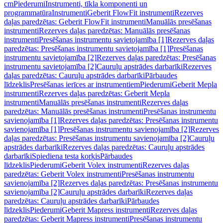
cm
Piederumi
Instrumenti, tīkla komponenti un
programmatūra
Instrumenti
Geberit FlowFit instrumenti
Rezerves
daļas paredzētas: Geberit FlowFit instrumenti
Manuālās presēšanas
instrumenti
Rezerves daļas paredzētas: Manuālās presēšanas
instrumenti
Presēšanas instrumentu savietojamība [1]
Rezerves daļas
paredzētas: Presēšanas instrumentu savietojamība [1]
Presēšanas
instrumentu savietojamība [2]
Rezerves daļas paredzētas: Presēšanas
instrumentu savietojamība [2]
Cauruļu apstrādes darbarīki
Rezerves
daļas paredzētas: Cauruļu apstrādes darbarīki
Pārbaudes
līdzeklis
Presēšanas ierīces ar instrumentiem
Piederumi
Geberit Mepla
instrumenti
Rezerves daļas paredzētas: Geberit Mepla
instrumenti
Manuālās presēšanas instrumenti
Rezerves daļas
paredzētas: Manuālās presēšanas instrumenti
Presēšanas instrumentu
savienojamība [1]
Rezerves daļas paredzētas: Presēšanas instrumentu
savienojamība [1]
Presēšanas instrumentu savienojamība [2]
Rezerves
daļas paredzētas: Presēšanas instrumentu savienojamība [2]
Cauruļu
apstrādes darbarīki
Rezerves daļas paredzētas: Cauruļu apstrādes
darbarīki
Spiediena testa korķis
Pārbaudes
līdzeklis
Piederumi
Geberit Volex instrumenti
Rezerves daļas
paredzētas: Geberit Volex instrumenti
Presēšanas instrumentu
savienojamība [2]
Rezerves daļas paredzētas: Presēšanas instrumentu
savienojamība [2]
Cauruļu apstrādes darbarīki
Rezerves daļas
paredzētas: Cauruļu apstrādes darbarīki
Pārbaudes
līdzeklis
Piederumi
Geberit Mapress instrumenti
Rezerves daļas
paredzētas: Geberit Mapress instrumenti
Presēšanas instrumentu