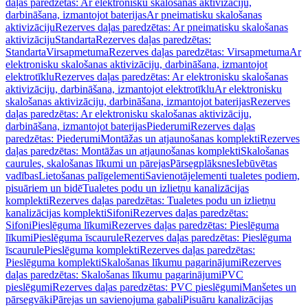
daļas paredzētas: Ar elektronisku skalošanas aktivizāciju,
darbināšana, izmantojot baterijas
Ar pneimatisku skalošanas
aktivizāciju
Rezerves daļas paredzētas: Ar pneimatisku skalošanas
aktivizāciju
Standarta
Rezerves daļas paredzētas:
Standarta
Virsapmetuma
Rezerves daļas paredzētas: Virsapmetuma
Ar
elektronisku skalošanas aktivizāciju, darbināšana, izmantojot
elektrotīklu
Rezerves daļas paredzētas: Ar elektronisku skalošanas
aktivizāciju, darbināšana, izmantojot elektrotīklu
Ar elektronisku
skalošanas aktivizāciju, darbināšana, izmantojot baterijas
Rezerves
daļas paredzētas: Ar elektronisku skalošanas aktivizāciju,
darbināšana, izmantojot baterijas
Piederumi
Rezerves daļas
paredzētas: Piederumi
Montāžas un atjaunošanas komplekti
Rezerves
daļas paredzētas: Montāžas un atjaunošanas komplekti
Skalošanas
caurules, skalošanas līkumi un pārejas
Pārsegplāksnes
Iebūvētas
vadības
Lietošanas palīgelementi
Savienotājelementi tualetes podiem,
pisuāriem un bidē
Tualetes podu un izlietņu kanalizācijas
komplekti
Rezerves daļas paredzētas: Tualetes podu un izlietņu
kanalizācijas komplekti
Sifoni
Rezerves daļas paredzētas:
Sifoni
Pieslēguma līkumi
Rezerves daļas paredzētas: Pieslēguma
līkumi
Pieslēguma īscaurule
Rezerves daļas paredzētas: Pieslēguma
īscaurule
Pieslēguma komplekti
Rezerves daļas paredzētas:
Pieslēguma komplekti
Skalošanas līkumu pagarinājumi
Rezerves
daļas paredzētas: Skalošanas līkumu pagarinājumi
PVC
pieslēgumi
Rezerves daļas paredzētas: PVC pieslēgumi
Manšetes un
pārsegvāki
Pārejas un savienojuma gabali
Pisuāru kanalizācijas