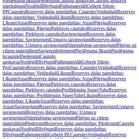
Pieslēguma līkumi
Piederumi
Cauruļu apskavas
Cauruļu apskavu
stiprinājumi
Noslēgi
Blīvējumi
Palīgmateriāli
Geberit Silent-
PP
Caurules
Rezerves daļas paredzētas: Caurules
Veidgabali
Rezerves
daļas paredzētas: Veidgabali
Līkumi
Rezerves daļas paredzētas:
Līkumi
Atzari
Rezerves daļas paredzētas: Atzari
Pārejas
Rezerves
daļas paredzētas: Pārejas
Piekļuves caurules
Rezerves daļas
paredzētas: Piekļuves caurules
Savienojumi
Rezerves daļas
paredzētas: Savienojumi
Uzmavu savienojumi
Rezerves daļas
paredzētas: Uzmavu savienojumi
Stiprinājuma savienojumi
Pārejas uz
citiem materiāliem
Savienotājelementi
Pieslēguma līkumi
Pieslēguma
īscaurule
Piederumi
Cauruļu
apskavas
Noslēgi
Blīvējumi
Palīgmateriāli
Geberit Silent-
Pro
Caurules
Rezerves daļas paredzētas: Caurules
Veidgabali
Rezerves
daļas paredzētas: Veidgabali
Līkumi
Rezerves daļas paredzētas:
Līkumi
Atzari
Rezerves daļas paredzētas: Atzari
Pārejas
Rezerves
daļas paredzētas: Pārejas
Piekļuves caurules
Rezerves daļas
paredzētas: Piekļuves caurules
Profildetaļas SuperTube
Rezerves
daļas paredzētas: Profildetaļas SuperTube
Līkumi
Rezerves daļas
paredzētas: Līkumi
Atzari
Rezerves daļas paredzētas:
Atzari
Savienojumi
Rezerves daļas paredzētas: Savienojumi
Uzmavu
savienojumi
Rezerves daļas paredzētas: Uzmavu
savienojumi
Stiprinājuma savienojumi
Pārejas uz citiem
materiāliem
Piederumi
Rezerves daļas paredzētas: Piederumi
Cauruļu
apskavas
Noslēgi
Blīvējumi
Rezerves daļas paredzētas:
Blīvējumi
Palīgmateriāli
Geberit PE
Caurules
Veidgabali
Rezerves