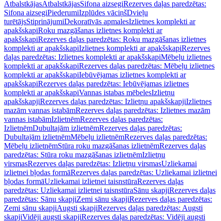
Atbalstkājas
Atbalstkājas
Sifona aizsegi
Rezerves daļas paredzētas:
Sifona aizsegi
Piederumi
Izplūdes vāciņš
Dvieļu
turētājs
Stiprinājumi
Dekoratīvās apmales
Izlietnes komplekti ar
apakšskapi
Roku mazgāšanas izlietnes komplekti ar
apakšskapi
Rezerves daļas paredzētas: Roku mazgāšanas izlietnes
komplekti ar apakšskapi
Izlietnes komplekti ar apakšskapi
Rezerves
daļas paredzētas: Izlietnes komplekti ar apakšskapi
Mēbeļu izlietnes
komplekti ar apakšskapi
Rezerves daļas paredzētas: Mēbeļu izlietnes
komplekti ar apakšskapi
Iebūvējamas izlietnes komplekti ar
apakšskapi
Rezerves daļas paredzētas: Iebūvējamas izlietnes
komplekti ar apakšskapi
Vannas istabas mēbeles
Izlietņu
apakšskapji
Rezerves daļas paredzētas: Izlietņu apakšskapji
Izlietnes
mazām vannas istabām
Rezerves daļas paredzētas: Izlietnes mazām
vannas istabām
Izlietnēm
Rezerves daļas paredzētas:
Izlietnēm
Dubultajām izlietnēm
Rezerves daļas paredzētas:
Dubultajām izlietnēm
Mēbeļu izlietnēm
Rezerves daļas paredzētas:
Mēbeļu izlietnēm
Stūra roku mazgāšanas izlietnēm
Rezerves daļas
paredzētas: Stūra roku mazgāšanas izlietnēm
Izlietņu
virsmas
Rezerves daļas paredzētas: Izlietņu virsmas
Uzliekamai
izlietnei bļodas formā
Rezerves daļas paredzētas: Uzliekamai izlietnei
bļodas formā
Uzliekamai izlietnei taisnstūra
Rezerves daļas
paredzētas: Uzliekamai izlietnei taisnstūra
Sānu skapji
Rezerves daļas
paredzētas: Sānu skapji
Zemi sānu skapji
Rezerves daļas paredzētas:
Zemi sānu skapji
Augsti skapji
Rezerves daļas paredzētas: Augsti
skapji
Vidēji augsti skapji
Rezerves daļas paredzētas: Vidēji augsti