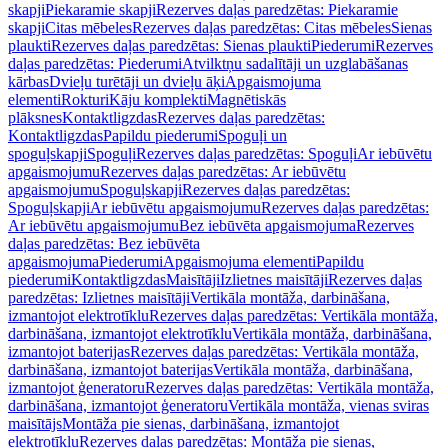
skapji
Piekaramie skapji
Rezerves daļas paredzētas: Piekaramie
skapji
Citas mēbeles
Rezerves daļas paredzētas: Citas mēbeles
Sienas
plaukti
Rezerves daļas paredzētas: Sienas plaukti
Piederumi
Rezerves
daļas paredzētas: Piederumi
Atvilktņu sadalītāji un uzglabāšanas
kārbas
Dvieļu turētāji un dvieļu āķi
Apgaismojuma
elementi
Rokturi
Kāju komplekti
Magnētiskās
plāksnes
Kontaktligzdas
Rezerves daļas paredzētas:
Kontaktligzdas
Papildu piederumi
Spoguļi un
spoguļskapji
Spoguļi
Rezerves daļas paredzētas: Spoguļi
Ar iebūvētu
apgaismojumu
Rezerves daļas paredzētas: Ar iebūvētu
apgaismojumu
Spoguļskapji
Rezerves daļas paredzētas:
Spoguļskapji
Ar iebūvētu apgaismojumu
Rezerves daļas paredzētas:
Ar iebūvētu apgaismojumu
Bez iebūvēta apgaismojuma
Rezerves
daļas paredzētas: Bez iebūvēta
apgaismojuma
Piederumi
Apgaismojuma elementi
Papildu
piederumi
Kontaktligzdas
Maisītāji
Izlietnes maisītāji
Rezerves daļas
paredzētas: Izlietnes maisītāji
Vertikāla montāža, darbināšana,
izmantojot elektrotīklu
Rezerves daļas paredzētas: Vertikāla montāža,
darbināšana, izmantojot elektrotīklu
Vertikāla montāža, darbināšana,
izmantojot baterijas
Rezerves daļas paredzētas: Vertikāla montāža,
darbināšana, izmantojot baterijas
Vertikāla montāža, darbināšana,
izmantojot ģeneratoru
Rezerves daļas paredzētas: Vertikāla montāža,
darbināšana, izmantojot ģeneratoru
Vertikāla montāža, vienas sviras
maisītājs
Montāža pie sienas, darbināšana, izmantojot
elektrotīklu
Rezerves daļas paredzētas: Montāža pie sienas,