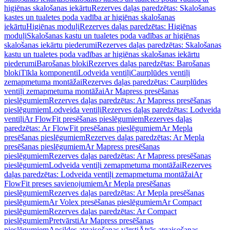
higiēnas skalošanas iekārtu
Rezerves daļas paredzētas: Skalošanas
kastes un tualetes poda vadība ar higiēnas skalošanas
iekārtu
Higiēnas moduļi
Rezerves daļas paredzētas: Higiēnas
moduļi
Skalošanas kastu un tualetes poda vadības ar higiēnas
skalošanas iekārtu piederumi
Rezerves daļas paredzētas: Skalošanas
kastu un tualetes poda vadības ar higiēnas skalošanas iekārtu
piederumi
Barošanas bloki
Rezerves daļas paredzētas: Barošanas
bloki
Tīkla komponenti
Lodveida ventiļi
Caurplūdes ventiļi
zemapmetuma montāžai
Rezerves daļas paredzētas: Caurplūdes
ventiļi zemapmetuma montāžai
Ar Mapress presēšanas
pieslēgumiem
Rezerves daļas paredzētas: Ar Mapress presēšanas
pieslēgumiem
Lodveida ventiļi
Rezerves daļas paredzētas: Lodveida
ventiļi
Ar FlowFit presēšanas pieslēgumiem
Rezerves daļas
paredzētas: Ar FlowFit presēšanas pieslēgumiem
Ar Mepla
presēšanas pieslēgumiem
Rezerves daļas paredzētas: Ar Mepla
presēšanas pieslēgumiem
Ar Mapress presēšanas
pieslēgumiem
Rezerves daļas paredzētas: Ar Mapress presēšanas
pieslēgumiem
Lodveida ventiļi zemapmetuma montāžai
Rezerves
daļas paredzētas: Lodveida ventiļi zemapmetuma montāžai
Ar
FlowFit preses savienojumiem
Ar Mepla presēšanas
pieslēgumiem
Rezerves daļas paredzētas: Ar Mepla presēšanas
pieslēgumiem
Ar Volex presēšanas pieslēgumiem
Ar Compact
pieslēgumiem
Rezerves daļas paredzētas: Ar Compact
pieslēgumiem
Pretvārsti
Ar Mapress presēšanas
pieslēgumiem
Apsildes atgaisošanas vārsti
Ātrās atgaisošanas