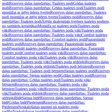
podi
Rezerves daļas paredzētas: Tualetes podi
Grīdas tualetes
podi
Rezerves daļas paredzētas: Grīdas tualetes podi
Tualetes podi
montāžai ar ārējo ūdens tvertni
Rezerves daļas paredzētas: Tualetes
podi montāžai ar ārējo ūdens tvertni
Tualetes podi
Rezerves daļas
paredzētas: Tualetes podi
Ārējās skalojamās tvertnes tualetes podiem,
no sanitārās keramikas
Montāža uz tualetes poda
Tualetes poda
vāki
Rezerves daļas paredzētas: Tualetes poda vāki
Tualetes poda
vāki
Rezerves daļas paredzētas: Tualetes poda vāki
Comfort tualetes
podi
Rezerves daļas paredzētas: Comfort tualetes podi
Paaugstināti
tualetes podi
Rezerves daļas paredzētas: Paaugstināti tualetes
podi
Pagarināti tualetes podi
Rezerves daļas paredzētas: Pagarināti
tualetes podi
Comfort tualetes poda vāki
Rezerves daļas paredzētas:
Comfort tualetes poda vāki
Tualetes poda vāki
Rezerves daļas
paredzētas: Tualetes poda vāki
Tualetes poda sēdriņķi
Rezerves daļas
paredzētas: Tualetes poda sēdriņķi
Tualetes podi bērniem
Rezerves
daļas paredzētas: Tualetes podi bērniem
Sienas tualetes podi
Rezerves
daļas paredzētas: Sienas tualetes podi
Grīdas tualetes podi
Rezerves
daļas paredzētas: Grīdas tualetes podi
Tualetes podu vāki
bērniem
Rezerves daļas paredzētas: Tualetes podu vāki
bērniem
Tualetes poda vāki
Rezerves daļas paredzētas: Tualetes poda
vāki
Tualetes poda sēdriņķi
Rezerves daļas paredzētas: Tualetes poda
sēdriņķi
Bidē
Sienas bidē
Rezerves daļas paredzētas: Sienas
bidē
Grīdas bidē
Piederumi
Rezerves daļas paredzētas:
Piederumi
Noskalošanas taustiņi un tualetes poda
vadība
Noskalošanas taustiņi
Rezerves daļas paredzētas: