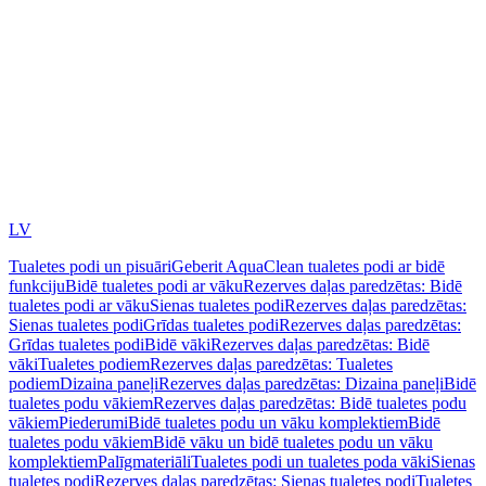
LV
Tualetes podi un pisuāri
Geberit AquaClean tualetes podi ar bidē
funkciju
Bidē tualetes podi ar vāku
Rezerves daļas paredzētas: Bidē
tualetes podi ar vāku
Sienas tualetes podi
Rezerves daļas paredzētas:
Sienas tualetes podi
Grīdas tualetes podi
Rezerves daļas paredzētas:
Grīdas tualetes podi
Bidē vāki
Rezerves daļas paredzētas: Bidē
vāki
Tualetes podiem
Rezerves daļas paredzētas: Tualetes
podiem
Dizaina paneļi
Rezerves daļas paredzētas: Dizaina paneļi
Bidē
tualetes podu vākiem
Rezerves daļas paredzētas: Bidē tualetes podu
vākiem
Piederumi
Bidē tualetes podu un vāku komplektiem
Bidē
tualetes podu vākiem
Bidē vāku un bidē tualetes podu un vāku
komplektiem
Palīgmateriāli
Tualetes podi un tualetes poda vāki
Sienas
tualetes podi
Rezerves daļas paredzētas: Sienas tualetes podi
Tualetes