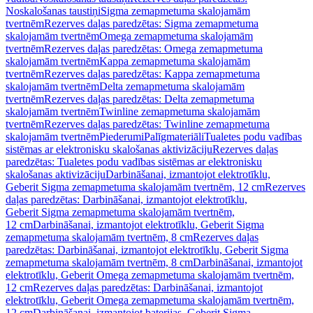
Noskalošanas taustiņi
Sigma zemapmetuma skalojamām
tvertnēm
Rezerves daļas paredzētas: Sigma zemapmetuma
skalojamām tvertnēm
Omega zemapmetuma skalojamām
tvertnēm
Rezerves daļas paredzētas: Omega zemapmetuma
skalojamām tvertnēm
Kappa zemapmetuma skalojamām
tvertnēm
Rezerves daļas paredzētas: Kappa zemapmetuma
skalojamām tvertnēm
Delta zemapmetuma skalojamām
tvertnēm
Rezerves daļas paredzētas: Delta zemapmetuma
skalojamām tvertnēm
Twinline zemapmetuma skalojamām
tvertnēm
Rezerves daļas paredzētas: Twinline zemapmetuma
skalojamām tvertnēm
Piederumi
Palīgmateriāli
Tualetes podu vadības
sistēmas ar elektronisku skalošanas aktivizāciju
Rezerves daļas
paredzētas: Tualetes podu vadības sistēmas ar elektronisku
skalošanas aktivizāciju
Darbināšanai, izmantojot elektrotīklu,
Geberit Sigma zemapmetuma skalojamām tvertnēm, 12 cm
Rezerves
daļas paredzētas: Darbināšanai, izmantojot elektrotīklu,
Geberit Sigma zemapmetuma skalojamām tvertnēm,
12 cm
Darbināšanai, izmantojot elektrotīklu, Geberit Sigma
zemapmetuma skalojamām tvertnēm, 8 cm
Rezerves daļas
paredzētas: Darbināšanai, izmantojot elektrotīklu, Geberit Sigma
zemapmetuma skalojamām tvertnēm, 8 cm
Darbināšanai, izmantojot
elektrotīklu, Geberit Omega zemapmetuma skalojamām tvertnēm,
12 cm
Rezerves daļas paredzētas: Darbināšanai, izmantojot
elektrotīklu, Geberit Omega zemapmetuma skalojamām tvertnēm,
12 cm
Darbināšanai, izmantojot baterijas, Geberit Sigma