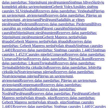
daļas paredzētas: Stiprinājumi pieslēgumiem
Sistēmas blīves
Skrūvju
komplekti atloku savienojumiem
Geberit Volex
Apsildes sistēmu
caurules SL
Veidgabali
Rezerves daļas paredzētas: Veidgabali
Pārejas
un savienojumi, atvienojami
Rezerves daļas paredzētas: Pārejas un
savienojumi, atvienojami
Pieslēgumi
Sadalītājs ar vītnes
pieslēgumu
Piederumi
Rezerves daļas paredzētas: Piederumi
Blīves
caurulēm un veidgabaliem
Pārsegi caurulēm
Stiprinājumi
caurulēm
Stiprinājumi pieslēgumiem
Rezerves daļas paredzētas:
Stiprinājumi pieslēgumiem
Geberit Mapress nerūsējošais
tērauds
Geberit Mapress nerūsējošais tērauds
Rezerves daļas
paredzētas: Geberit Mapress nerūsējošais tērauds
Sistēmas caurules
1.4401
Rezerves daļas paredzētas: Sistēmas caurules 1.4401
Sistēmas
caurules 1.4521
Caurules nipelis
Uzmavas
Rezerves daļas paredzētas:
Uzmavas
Pārejas
Rezerves daļas paredzētas: Pārejas
Līkumi
Rezerves
daļas paredzētas: Līkumi
Trejgabali
Rezerves daļas paredzētas:
Trejgabali
Iebūvēta cirkulācija
Rezerves daļas paredzētas: Iebūvēta
cirkulācija
Neatvienojamas pārejas
Rezerves daļas paredzētas:
Neatvienojamas pārejas
Pārejas un savienojumi,
atvienojami
Rezerves daļas paredzētas: Pārejas un savienojumi,
atvienojami
Kompensatori
Rezerves daļas paredzētas:
Kompensatori
Noslēgi
Rezerves daļas paredzētas:
Noslēgi
Pieslēgumi
Rezerves daļas paredzētas: Pieslēgumi
Geberit
Mapress nerūsējošais tērauds, gāze
Rezerves daļas paredzētas:
Geberit Mapress nerūsējošais tērauds, gāze
Sistēmas caurules
1.4401
Rezerves daļas paredzētas: Sistēmas caurules 1.4401
Caurules