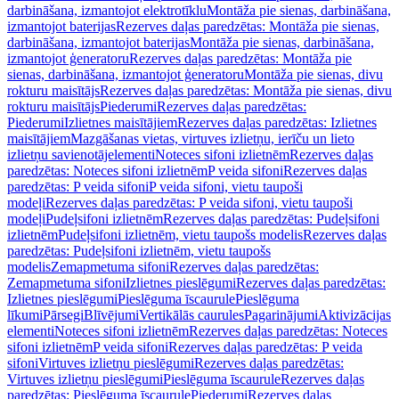
darbināšana, izmantojot elektrotīklu
Montāža pie sienas, darbināšana,
izmantojot baterijas
Rezerves daļas paredzētas: Montāža pie sienas,
darbināšana, izmantojot baterijas
Montāža pie sienas, darbināšana,
izmantojot ģeneratoru
Rezerves daļas paredzētas: Montāža pie
sienas, darbināšana, izmantojot ģeneratoru
Montāža pie sienas, divu
rokturu maisītājs
Rezerves daļas paredzētas: Montāža pie sienas, divu
rokturu maisītājs
Piederumi
Rezerves daļas paredzētas:
Piederumi
Izlietnes maisītājiem
Rezerves daļas paredzētas: Izlietnes
maisītājiem
Mazgāšanas vietas, virtuves izlietņu, ierīču un lieto
izlietņu savienotājelementi
Noteces sifoni izlietnēm
Rezerves daļas
paredzētas: Noteces sifoni izlietnēm
P veida sifoni
Rezerves daļas
paredzētas: P veida sifoni
P veida sifoni, vietu taupoši
modeļi
Rezerves daļas paredzētas: P veida sifoni, vietu taupoši
modeļi
Pudeļsifoni izlietnēm
Rezerves daļas paredzētas: Pudeļsifoni
izlietnēm
Pudeļsifoni izlietnēm, vietu taupošs modelis
Rezerves daļas
paredzētas: Pudeļsifoni izlietnēm, vietu taupošs
modelis
Zemapmetuma sifoni
Rezerves daļas paredzētas:
Zemapmetuma sifoni
Izlietnes pieslēgumi
Rezerves daļas paredzētas:
Izlietnes pieslēgumi
Pieslēguma īscaurule
Pieslēguma
līkumi
Pārsegi
Blīvējumi
Vertikālās caurules
Pagarinājumi
Aktivizācijas
elementi
Noteces sifoni izlietnēm
Rezerves daļas paredzētas: Noteces
sifoni izlietnēm
P veida sifoni
Rezerves daļas paredzētas: P veida
sifoni
Virtuves izlietņu pieslēgumi
Rezerves daļas paredzētas:
Virtuves izlietņu pieslēgumi
Pieslēguma īscaurule
Rezerves daļas
paredzētas: Pieslēguma īscaurule
Piederumi
Rezerves daļas