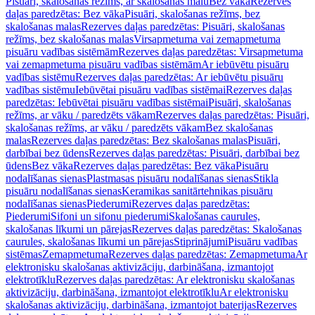
Pisuāri, skalošanas režīms, ar skalošanas malu
Bez vāka
Rezerves
daļas paredzētas: Bez vāka
Pisuāri, skalošanas režīms, bez
skalošanas malas
Rezerves daļas paredzētas: Pisuāri, skalošanas
režīms, bez skalošanas malas
Virsapmetuma vai zemapmetuma
pisuāru vadības sistēmām
Rezerves daļas paredzētas: Virsapmetuma
vai zemapmetuma pisuāru vadības sistēmām
Ar iebūvētu pisuāru
vadības sistēmu
Rezerves daļas paredzētas: Ar iebūvētu pisuāru
vadības sistēmu
Iebūvētai pisuāru vadības sistēmai
Rezerves daļas
paredzētas: Iebūvētai pisuāru vadības sistēmai
Pisuāri, skalošanas
režīms, ar vāku / paredzēts vākam
Rezerves daļas paredzētas: Pisuāri,
skalošanas režīms, ar vāku / paredzēts vākam
Bez skalošanas
malas
Rezerves daļas paredzētas: Bez skalošanas malas
Pisuāri,
darbībai bez ūdens
Rezerves daļas paredzētas: Pisuāri, darbībai bez
ūdens
Bez vāka
Rezerves daļas paredzētas: Bez vāka
Pisuāru
nodalīšanas sienas
Plastmasas pisuāru nodalīšanas sienas
Stikla
pisuāru nodalīšanas sienas
Keramikas sanitārtehnikas pisuāru
nodalīšanas sienas
Piederumi
Rezerves daļas paredzētas:
Piederumi
Sifoni un sifonu piederumi
Skalošanas caurules,
skalošanas līkumi un pārejas
Rezerves daļas paredzētas: Skalošanas
caurules, skalošanas līkumi un pārejas
Stiprinājumi
Pisuāru vadības
sistēmas
Zemapmetuma
Rezerves daļas paredzētas: Zemapmetuma
Ar
elektronisku skalošanas aktivizāciju, darbināšana, izmantojot
elektrotīklu
Rezerves daļas paredzētas: Ar elektronisku skalošanas
aktivizāciju, darbināšana, izmantojot elektrotīklu
Ar elektronisku
skalošanas aktivizāciju, darbināšana, izmantojot baterijas
Rezerves