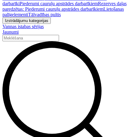
darbarīki
Piederumi cauruļu apstrādes darbarīkiem
Rezerves daļas
paredzētas: Piederumi cauruļu apstrādes darbarīkiem
Lietošanas
palīgelementi
Tālvadības pultis
Izstrādājumu kategorijas
Vannas istabas sērijas
Jaunumi