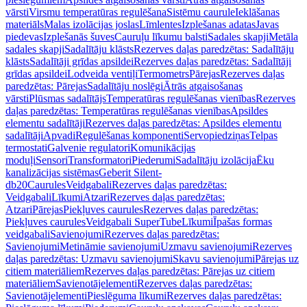
vārsti
Virsmu temperatūras regulēšana
Sistēmu caurule
Ieklāšanas
materiāls
Malas izolācijas joslas
Līmlentes
Izplešanas adatas
Javas
piedevas
Izplešanās šuves
Cauruļu līkumu balsti
Sadales skapji
Metāla
sadales skapji
Sadalītāju klāsts
Rezerves daļas paredzētas: Sadalītāju
klāsts
Sadalītāji grīdas apsildei
Rezerves daļas paredzētas: Sadalītāji
grīdas apsildei
Lodveida ventiļi
Termometrs
Pārejas
Rezerves daļas
paredzētas: Pārejas
Sadalītāju noslēgi
Ātrās atgaisošanas
vārsti
Plūsmas sadalītājs
Temperatūras regulēšanas vienības
Rezerves
daļas paredzētas: Temperatūras regulēšanas vienības
Apsildes
elementu sadalītāji
Rezerves daļas paredzētas: Apsildes elementu
sadalītāji
Apvadi
Regulēšanas komponenti
Servopiedziņas
Telpas
termostati
Galvenie regulatori
Komunikācijas
moduļi
Sensori
Transformatori
Piederumi
Sadalītāju izolācija
Ēku
kanalizācijas sistēmas
Geberit Silent-
db20
Caurules
Veidgabali
Rezerves daļas paredzētas:
Veidgabali
Līkumi
Atzari
Rezerves daļas paredzētas:
Atzari
Pārejas
Piekļuves caurules
Rezerves daļas paredzētas:
Piekļuves caurules
Veidgabali SuperTube
Līkumi
Īpašas formas
veidgabali
Savienojumi
Rezerves daļas paredzētas:
Savienojumi
Metināmie savienojumi
Uzmavu savienojumi
Rezerves
daļas paredzētas: Uzmavu savienojumi
Skavu savienojumi
Pārejas uz
citiem materiāliem
Rezerves daļas paredzētas: Pārejas uz citiem
materiāliem
Savienotājelementi
Rezerves daļas paredzētas:
Savienotājelementi
Pieslēguma līkumi
Rezerves daļas paredzētas: