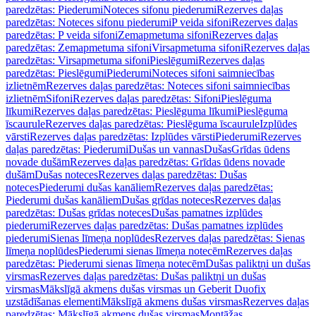
paredzētas: Piederumi
Noteces sifonu piederumi
Rezerves daļas
paredzētas: Noteces sifonu piederumi
P veida sifoni
Rezerves daļas
paredzētas: P veida sifoni
Zemapmetuma sifoni
Rezerves daļas
paredzētas: Zemapmetuma sifoni
Virsapmetuma sifoni
Rezerves daļas
paredzētas: Virsapmetuma sifoni
Pieslēgumi
Rezerves daļas
paredzētas: Pieslēgumi
Piederumi
Noteces sifoni saimniecības
izlietnēm
Rezerves daļas paredzētas: Noteces sifoni saimniecības
izlietnēm
Sifoni
Rezerves daļas paredzētas: Sifoni
Pieslēguma
līkumi
Rezerves daļas paredzētas: Pieslēguma līkumi
Pieslēguma
īscaurule
Rezerves daļas paredzētas: Pieslēguma īscaurule
Izplūdes
vārsti
Rezerves daļas paredzētas: Izplūdes vārsti
Piederumi
Rezerves
daļas paredzētas: Piederumi
Dušas un vannas
Dušas
Grīdas ūdens
novade dušām
Rezerves daļas paredzētas: Grīdas ūdens novade
dušām
Dušas noteces
Rezerves daļas paredzētas: Dušas
noteces
Piederumi dušas kanāliem
Rezerves daļas paredzētas:
Piederumi dušas kanāliem
Dušas grīdas noteces
Rezerves daļas
paredzētas: Dušas grīdas noteces
Dušas pamatnes izplūdes
piederumi
Rezerves daļas paredzētas: Dušas pamatnes izplūdes
piederumi
Sienas līmeņa noplūdes
Rezerves daļas paredzētas: Sienas
līmeņa noplūdes
Piederumi sienas līmeņa notecēm
Rezerves daļas
paredzētas: Piederumi sienas līmeņa notecēm
Dušas paliktņi un dušas
virsmas
Rezerves daļas paredzētas: Dušas paliktņi un dušas
virsmas
Mākslīgā akmens dušas virsmas un Geberit Duofix
uzstādīšanas elementi
Mākslīgā akmens dušas virsmas
Rezerves daļas
paredzētas: Mākslīgā akmens dušas virsmas
Montāžas