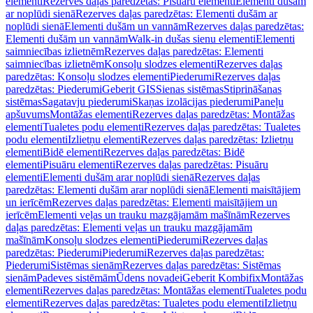
elementi
Rezerves daļas paredzētas: Pisuāru elementi
Elementi dušām
ar noplūdi sienā
Rezerves daļas paredzētas: Elementi dušām ar
noplūdi sienā
Elementi dušām un vannām
Rezerves daļas paredzētas:
Elementi dušām un vannām
Walk-in dušas sienu elementi
Elementi
saimniecības izlietnēm
Rezerves daļas paredzētas: Elementi
saimniecības izlietnēm
Konsoļu slodzes elementi
Rezerves daļas
paredzētas: Konsoļu slodzes elementi
Piederumi
Rezerves daļas
paredzētas: Piederumi
Geberit GIS
Sienas sistēmas
Stiprināšanas
sistēmas
Sagatavju piederumi
Skaņas izolācijas piederumi
Paneļu
apšuvums
Montāžas elementi
Rezerves daļas paredzētas: Montāžas
elementi
Tualetes podu elementi
Rezerves daļas paredzētas: Tualetes
podu elementi
Izlietņu elementi
Rezerves daļas paredzētas: Izlietņu
elementi
Bidē elementi
Rezerves daļas paredzētas: Bidē
elementi
Pisuāru elementi
Rezerves daļas paredzētas: Pisuāru
elementi
Elementi dušām arar noplūdi sienā
Rezerves daļas
paredzētas: Elementi dušām arar noplūdi sienā
Elementi maisītājiem
un ierīcēm
Rezerves daļas paredzētas: Elementi maisītājiem un
ierīcēm
Elementi veļas un trauku mazgājamām mašīnām
Rezerves
daļas paredzētas: Elementi veļas un trauku mazgājamām
mašīnām
Konsoļu slodzes elementi
Piederumi
Rezerves daļas
paredzētas: Piederumi
Piederumi
Rezerves daļas paredzētas:
Piederumi
Sistēmas sienām
Rezerves daļas paredzētas: Sistēmas
sienām
Padeves sistēmām
Ūdens novadei
Geberit Kombifix
Montāžas
elementi
Rezerves daļas paredzētas: Montāžas elementi
Tualetes podu
elementi
Rezerves daļas paredzētas: Tualetes podu elementi
Izlietņu