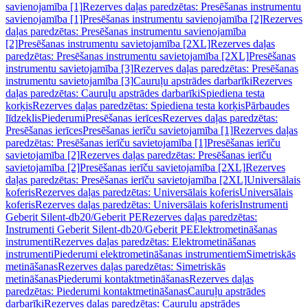
savienojamība [1]
Rezerves daļas paredzētas: Presēšanas instrumentu
savienojamība [1]
Presēšanas instrumentu savienojamība [2]
Rezerves
daļas paredzētas: Presēšanas instrumentu savienojamība
[2]
Presēšanas instrumentu savietojamība [2XL]
Rezerves daļas
paredzētas: Presēšanas instrumentu savietojamība [2XL]
Presēšanas
instrumentu savietojamība [3]
Rezerves daļas paredzētas: Presēšanas
instrumentu savietojamība [3]
Cauruļu apstrādes darbarīki
Rezerves
daļas paredzētas: Cauruļu apstrādes darbarīki
Spiediena testa
korķis
Rezerves daļas paredzētas: Spiediena testa korķis
Pārbaudes
līdzeklis
Piederumi
Presēšanas ierīces
Rezerves daļas paredzētas:
Presēšanas ierīces
Presēšanas ierīču savietojamība [1]
Rezerves daļas
paredzētas: Presēšanas ierīču savietojamība [1]
Presēšanas ierīču
savietojamība [2]
Rezerves daļas paredzētas: Presēšanas ierīču
savietojamība [2]
Presēšanas ierīču savietojamība [2XL]
Rezerves
daļas paredzētas: Presēšanas ierīču savietojamība [2XL]
Universālais
koferis
Rezerves daļas paredzētas: Universālais koferis
Universālais
koferis
Rezerves daļas paredzētas: Universālais koferis
Instrumenti
Geberit Silent-db20/Geberit PE
Rezerves daļas paredzētas:
Instrumenti Geberit Silent-db20/Geberit PE
Elektrometināšanas
instrumenti
Rezerves daļas paredzētas: Elektrometināšanas
instrumenti
Piederumi elektrometināšanas instrumentiem
Simetriskās
metināšanas
Rezerves daļas paredzētas: Simetriskās
metināšanas
Piederumi kontaktmetināšanas
Rezerves daļas
paredzētas: Piederumi kontaktmetināšanas
Cauruļu apstrādes
darbarīki
Rezerves daļas paredzētas: Cauruļu apstrādes