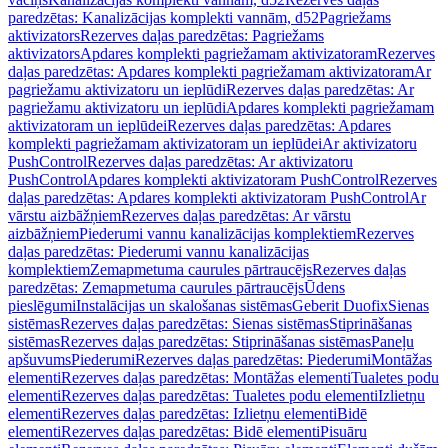
paredzētas: Kanalizācijas komplekti vannām, d52
Pagriežams
aktivizators
Rezerves daļas paredzētas: Pagriežams
aktivizators
Apdares komplekti pagriežamam aktivizatoram
Rezerves
daļas paredzētas: Apdares komplekti pagriežamam aktivizatoram
Ar
pagriežamu aktivizatoru un ieplūdi
Rezerves daļas paredzētas: Ar
pagriežamu aktivizatoru un ieplūdi
Apdares komplekti pagriežamam
aktivizatoram un ieplūdei
Rezerves daļas paredzētas: Apdares
komplekti pagriežamam aktivizatoram un ieplūdei
Ar aktivizatoru
PushControl
Rezerves daļas paredzētas: Ar aktivizatoru
PushControl
Apdares komplekti aktivizatoram PushControl
Rezerves
daļas paredzētas: Apdares komplekti aktivizatoram PushControl
Ar
vārstu aizbāžņiem
Rezerves daļas paredzētas: Ar vārstu
aizbāžņiem
Piederumi vannu kanalizācijas komplektiem
Rezerves
daļas paredzētas: Piederumi vannu kanalizācijas
komplektiem
Zemapmetuma caurules pārtraucējs
Rezerves daļas
paredzētas: Zemapmetuma caurules pārtraucējs
Ūdens
pieslēgumi
Instalācijas un skalošanas sistēmas
Geberit Duofix
Sienas
sistēmas
Rezerves daļas paredzētas: Sienas sistēmas
Stiprināšanas
sistēmas
Rezerves daļas paredzētas: Stiprināšanas sistēmas
Paneļu
apšuvums
Piederumi
Rezerves daļas paredzētas: Piederumi
Montāžas
elementi
Rezerves daļas paredzētas: Montāžas elementi
Tualetes podu
elementi
Rezerves daļas paredzētas: Tualetes podu elementi
Izlietņu
elementi
Rezerves daļas paredzētas: Izlietņu elementi
Bidē
elementi
Rezerves daļas paredzētas: Bidē elementi
Pisuāru