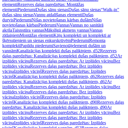
elementi
Rezerves daļas paredzētas: Montāžas
elementi
Piederumi
Dušas sānu sienas
Dušas sānu sienas
“Walk-in”
dušas sānu sienas
Vannu atdalīšanas elementi
Dušas
durvis
Piederumi
Nišas novietošanas kārbas dušām
Nišas
novietošanas kārbas
Piederumi
Vannas
Vannas no sanitārā
akrila
Taisnstūra vannas
Mākslīgā akmens vannas
Vannas
zīdaiņiem
Montāžas elementi
Kāju komplekti un komplekti ar
šķērsstieņiem un sienas enkurskrūvēm
Piederumi
Remonta
komplekti
Papildu piederumi
Savienotājelementi dušām un
vannām
Kanalizācijas komplekti dušas paliktņiem, d52
Rezerves
daļas paredzētas: Kanalizācijas komplekti dušas paliktņiem, d52
Ar
izplūdes vāciņu
Rezerves daļas paredzētas: Ar izplūdes vāciņu
Bez
izplūdes vāciņa
Rezerves daļas paredzētas: Bez izplūdes
vāciņa
Izplūdes vāciņš
Rezerves daļas paredzētas: Izplūdes
vāciņš
Kanalizācijas komplekti dušas paliktņiem, d62
Rezerves daļas
paredzētas: Kanalizācijas komplekti dušas paliktņiem, d62
Ar
izplūdes vāciņu
Rezerves daļas paredzētas: Ar izplūdes vāciņu
Bez
izplūdes vāciņa
Rezerves daļas paredzētas: Bez izplūdes
vāciņa
Izplūdes vāciņš
Rezerves daļas paredzētas: Izplūdes
vāciņš
Kanalizācijas komplekti dušas paliktņiem, d90
Rezerves daļas
paredzētas: Kanalizācijas komplekti dušas paliktņiem, d90
Ar
izplūdes vāciņu
Rezerves daļas paredzētas: Ar izplūdes vāciņu
Bez
izplūdes vāciņa
Rezerves daļas paredzētas: Bez izplūdes
vāciņa
Izplūdes vāciņš
Rezerves daļas paredzētas: Izplūdes
vāciņš
Kanalizācijas komplekti vannām, d52
Rezerves daļas