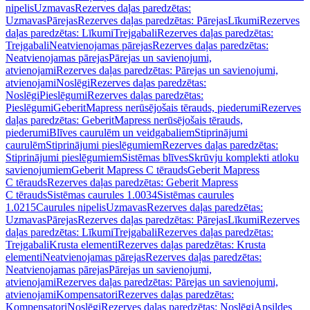
nipelis
Uzmavas
Rezerves daļas paredzētas:
Uzmavas
Pārejas
Rezerves daļas paredzētas: Pārejas
Līkumi
Rezerves
daļas paredzētas: Līkumi
Trejgabali
Rezerves daļas paredzētas:
Trejgabali
Neatvienojamas pārejas
Rezerves daļas paredzētas:
Neatvienojamas pārejas
Pārejas un savienojumi,
atvienojami
Rezerves daļas paredzētas: Pārejas un savienojumi,
atvienojami
Noslēgi
Rezerves daļas paredzētas:
Noslēgi
Pieslēgumi
Rezerves daļas paredzētas:
Pieslēgumi
GeberitMapress nerūsējošais tērauds, piederumi
Rezerves
daļas paredzētas: GeberitMapress nerūsējošais tērauds,
piederumi
Blīves caurulēm un veidgabaliem
Stiprinājumi
caurulēm
Stiprinājumi pieslēgumiem
Rezerves daļas paredzētas:
Stiprinājumi pieslēgumiem
Sistēmas blīves
Skrūvju komplekti atloku
savienojumiem
Geberit Mapress C tērauds
Geberit Mapress
C tērauds
Rezerves daļas paredzētas: Geberit Mapress
C tērauds
Sistēmas caurules 1.0034
Sistēmas caurules
1.0215
Caurules nipelis
Uzmavas
Rezerves daļas paredzētas:
Uzmavas
Pārejas
Rezerves daļas paredzētas: Pārejas
Līkumi
Rezerves
daļas paredzētas: Līkumi
Trejgabali
Rezerves daļas paredzētas:
Trejgabali
Krusta elementi
Rezerves daļas paredzētas: Krusta
elementi
Neatvienojamas pārejas
Rezerves daļas paredzētas:
Neatvienojamas pārejas
Pārejas un savienojumi,
atvienojami
Rezerves daļas paredzētas: Pārejas un savienojumi,
atvienojami
Kompensatori
Rezerves daļas paredzētas:
Kompensatori
Noslēgi
Rezerves daļas paredzētas: Noslēgi
Apsildes