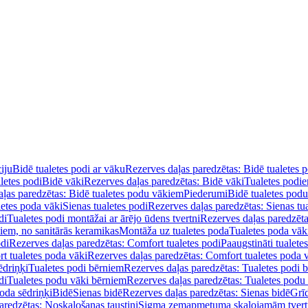
iju
Bidē tualetes podi ar vāku
Rezerves daļas paredzētas: Bidē tualetes 
letes podi
Bidē vāki
Rezerves daļas paredzētas: Bidē vāki
Tualetes podi
ļas paredzētas: Bidē tualetes podu vākiem
Piederumi
Bidē tualetes pod
letes poda vāki
Sienas tualetes podi
Rezerves daļas paredzētas: Sienas tu
di
Tualetes podi montāžai ar ārējo ūdens tvertni
Rezerves daļas paredzēta
diem, no sanitārās keramikas
Montāža uz tualetes poda
Tualetes poda vāk
odi
Rezerves daļas paredzētas: Comfort tualetes podi
Paaugstināti tualete
t tualetes poda vāki
Rezerves daļas paredzētas: Comfort tualetes poda 
ēdriņķi
Tualetes podi bērniem
Rezerves daļas paredzētas: Tualetes podi 
di
Tualetes podu vāki bērniem
Rezerves daļas paredzētas: Tualetes podu
oda sēdriņķi
Bidē
Sienas bidē
Rezerves daļas paredzētas: Sienas bidē
Grī
aredzētas: Noskalošanas taustiņi
Sigma zemapmetuma skalojamām tver