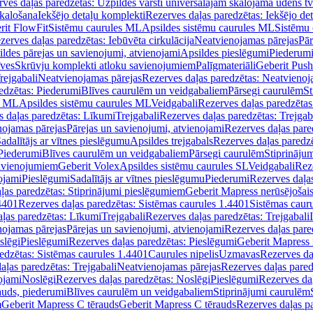
ves daļas paredzētas: Uzpildes vārsti universālajām skalojamā ūdens t
skalošana
Iekšējo detaļu komplekti
Rezerves daļas paredzētas: Iekšējo de
rit FlowFit
Sistēmu caurules ML
Apsildes sistēmu caurules ML
Sistēmu 
zerves daļas paredzētas: Iebūvēta cirkulācija
Neatvienojamas pārejas
Pār
ldes pārejas un savienojumi, atvienojami
Apsildes pieslēgumi
Piederum
īves
Skrūvju komplekti atloku savienojumiem
Palīgmateriāli
Geberit Push
rejgabali
Neatvienojamas pārejas
Rezerves daļas paredzētas: Neatvienoj
edzētas: Piederumi
Blīves caurulēm un veidgabaliem
Pārsegi caurulēm
St
s ML
Apsildes sistēmu caurules ML
Veidgabali
Rezerves daļas paredzētas
 daļas paredzētas: Līkumi
Trejgabali
Rezerves daļas paredzētas: Trejgab
nojamas pārejas
Pārejas un savienojumi, atvienojami
Rezerves daļas pare
adalītājs ar vītnes pieslēgumu
Apsildes trejgabals
Rezerves daļas paredzē
 Piederumi
Blīves caurulēm un veidgabaliem
Pārsegi caurulēm
Stiprināju
savienojumiem
Geberit Volex
Apsildes sistēmu caurules SL
Veidgabali
Reze
ojami
Pieslēgumi
Sadalītājs ar vītnes pieslēgumu
Piederumi
Rezerves daļa
ļas paredzētas: Stiprinājumi pieslēgumiem
Geberit Mapress nerūsējošais
4401
Rezerves daļas paredzētas: Sistēmas caurules 1.4401
Sistēmas caur
ļas paredzētas: Līkumi
Trejgabali
Rezerves daļas paredzētas: Trejgabali
nojamas pārejas
Pārejas un savienojumi, atvienojami
Rezerves daļas pare
slēgi
Pieslēgumi
Rezerves daļas paredzētas: Pieslēgumi
Geberit Mapress 
edzētas: Sistēmas caurules 1.4401
Caurules nipelis
Uzmavas
Rezerves da
aļas paredzētas: Trejgabali
Neatvienojamas pārejas
Rezerves daļas pared
ojami
Noslēgi
Rezerves daļas paredzētas: Noslēgi
Pieslēgumi
Rezerves da
auds, piederumi
Blīves caurulēm un veidgabaliem
Stiprinājumi caurulēm
m
Geberit Mapress C tērauds
Geberit Mapress C tērauds
Rezerves daļas p