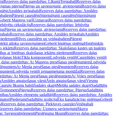
mi
Rezerves daļas paredzētas: Līkumi
Trejgabali
Rezerves daļas
ojamas pārejas
Pārejas un savienojumi, atvienojami
Rezerves daļas
slēgi
Apsildes trejgabals
Rezerves daļas paredzētas: Apsildes
abaliem
Pārsegi caurulēm
Stiprinājumi caurulēm
Stiprinājumi
Geberit Mapress varš
Uzmavas
Rezerves daļas paredzētas:
Iebūvēta cirkulācija
Rezerves daļas paredzētas: Iebūvēta
jas
Pārejas un savienojumi, atvienojami
Rezerves daļas paredzētas:
gabals
Rezerves daļas paredzētas: Apsildes trejgabals
Apsildes
 piederumi
Blīves caurulēm un veidgabaliem
Pārsegi
lekti atloku savienojumiem
Geberit higiēnas sistēma
Higiēniskās
s iekārtu
Rezerves daļas paredzētas: Skalošanas kastes un tualetes
ības ar higiēnas skalošanas iekārtu piederumi
Rezerves daļas
rošanas bloki
Tīkla komponenti
Lodveida ventiļi
Caurplūdes ventiļi
 daļas paredzētas: Ar Mapress presēšanas pieslēgumiem
Lodveida
eslēgumiem
Ar Mepla presēšanas pieslēgumiem
Rezerves daļas
lēgumiem
Lodveida ventiļi zemapmetuma montāžai
Rezerves daļas
redzētas: Ar Mepla presēšanas pieslēgumiem
Ar Volex presēšanas
m
Apsildes atgaisošanas vārsti
Ātrās atgaisošanas vārsti
Virsmu
Cauruļu līkumu balsti
Sadales skapji
Metāla sadales skapji
Sadalītāju
Termometrs
Pārejas
Rezerves daļas paredzētas: Pārejas
Sadalītāju
nības
Apsildes elementu sadalītāji
Rezerves daļas paredzētas: Apsildes
matori
Piederumi
Sadalītāju izolācija
Ēku kanalizācijas sistēmas
Geberit
s
Rezerves daļas paredzētas: Piekļuves caurules
Veidgabali
ezerves daļas paredzētas: Uzmavu savienojumi
Skavu
as: Savienotājelementi
Pieslēguma līkumi
Rezerves daļas paredzētas: