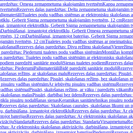
paredzētas: Omega zemapmetuma skalojamām tvertnēm
Kappa zemapme
tvertnēm
Rezerves daļas paredzētas: Delta zemapmetuma skalojamām t
līgmateriāli
Tualetes podu vadības sistēmas ar elektronisku skalošanas a
trotīklu, Geberit Sigma zemapmetuma skalojamām tvertnēm, 12 cm
Rezer
ai, izmantojot elektrotīklu, Geberit Sigma zemapmetuma skalojamām t
m
Darbināšanai, izmantojot elektrotīklu, Geberit Omega zemapmetuma 
ertnēm, 12 cm
Darbināšanai, izmantojot baterijas, Geberit Sigma zem
lojamām tvertnēm, 12 cm
Tualetes podu vadības sistēmas ar pneimatisku 
kalošanai
Rezerves daļas paredzētas: Divu režīmu skalošanai
Vienrežīma
 paredzētas: Piederumi tualetes podu vadības sistēmām
Montāžas kompl
s paredzētas: Tualetes podu vadības sistēmām ar elektronisku skalošana
 podiem paredzēti sanitārie moduļi
Sienas tualetes podiem
Rezerves daļas
edzētas: Piederumi
Palīgmateriāli
Bidē paredzēti sanitārie moduļi
Rezerves
skalošanas režīms, ar skalošanas malu
Rezerves daļas paredzētas: Pisuāri
Rezerves daļas paredzētas: Pisuāri, skalošanas režīms, bez skalošanas m
pisuāru vadības sistēmām
Ar iebūvētu pisuāru vadības sistēmu
Rezerves
vadības sistēmai
Pisuāri, skalošanas režīms, ar vāku / paredzēts vākam
Re
 skalošanas malas
Pisuāri, darbībai bez ūdens
Rezerves daļas paredzētas:
tikla pisuāru nodalīšanas sienas
Keramikas sanitārtehnikas pisuāru noda
Rezerves daļas paredzētas: Skalošanas caurules, skalošanas līkumi un p
u, darbināšana, izmantojot elektrotīklu
Rezerves daļas paredzētas: Ar el
tojot baterijas
Rezerves daļas paredzētas: Ar elektronisku skalošanas akt
vizāciju
Standarta
Rezerves daļas paredzētas: Standarta
Virsapmetuma
Re
ētas: Ar elektronisku skalošanas aktivizāciju, darbināšana, izmantojot e
as aktivizāciju, darbināšana, izmantojot baterijas
Piederumi
Rezerves da