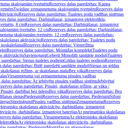
tuma skalojamām tvertnēm
Rezerves daļas paredzētas: Kappa
vertnēm
Twinline zemapmetuma skalojamām tvertnēm
Rezerves daļas
ktivizāciju
Rezerves daļas paredzētas: Tualetes podu vadības sistēmas
ves daļas paredzētas: Darbināšanai, izmantojot elektrotīklu,
vertnēm, 8 cm
Rezerves daļas paredzētas: Darbināšanai, izmantojot
skalojamām tvertnēm, 12 cm
Rezerves daļas paredzētas: Darbināšanai,
apmetuma skalojamām tvertnēm, 12 cm
Rezerves daļas paredzētas:
skalošanas aktivizāciju
Rezerves daļas paredzētas: Tualetes podu
 noskalošanai
Rezerves daļas paredzētas: Vienrežīma
ekti
Rezerves daļas paredzētas: Montāžas komplekti
Tualetes podu
s aktivizāciju
Savienojumi
Geberit Monolith sanitārie moduļi
Tualetes
 paredzētas: Sienas tualetes podiem
Grīdas tualetes podiem
Rezerves
 daļas paredzētas: Bidē paredzēti sanitārie moduļi
Sienas un grīdas
, skalošanas režīms, ar skalošanas malu
Bez vāka
Rezerves daļas
alas
Virsapmetuma vai zemapmetuma pisuāru vadības
 daļas paredzētas: Ar iebūvētu pisuāru vadības sistēmu
Iebūvētai
zerves daļas paredzētas: Pisuāri, skalošanas režīms, ar vāku /
 Pisuāri, darbībai bez ūdens
Bez vāka
Rezerves daļas paredzētas: Bez
līšanas sienas
Piederumi
Rezerves daļas paredzētas: Piederumi
Sifoni
ārejas
Stiprinājumi
Pisuāru vadības sistēmas
Zemapmetuma
Rezerves
ektronisku skalošanas aktivizāciju, darbināšana, izmantojot
ivizāciju, darbināšana, izmantojot baterijas
Ar pneimatisku skalošanas
zerves daļas paredzētas: Virsapmetuma
Ar elektronisku skalošanas
lektrotīklu
Ar elektronisku skalošanas aktivizāciju, darbināšana,
ļas paredzētas: Piederumi
Montāžas un atjaunošanas