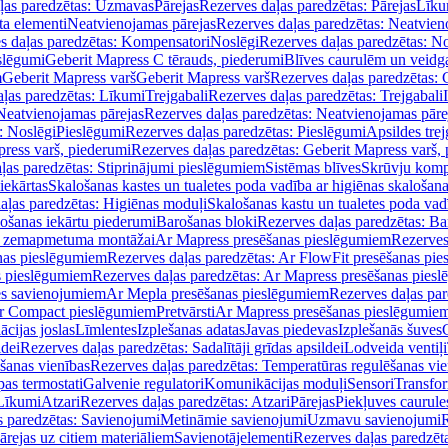
ļas paredzētas: Uzmavas
Pārejas
Rezerves daļas paredzētas: Pārejas
Līku
ta elementi
Neatvienojamas pārejas
Rezerves daļas paredzētas: Neatvien
s daļas paredzētas: Kompensatori
Noslēgi
Rezerves daļas paredzētas: No
slēgumi
Geberit Mapress C tērauds, piederumi
Blīves caurulēm un veidg
m
Geberit Mapress varš
Geberit Mapress varš
Rezerves daļas paredzētas: 
ļas paredzētas: Līkumi
Trejgabali
Rezerves daļas paredzētas: Trejgabali
Neatvienojamas pārejas
Rezerves daļas paredzētas: Neatvienojamas pāre
: Noslēgi
Pieslēgumi
Rezerves daļas paredzētas: Pieslēgumi
Apsildes trej
ress varš, piederumi
Rezerves daļas paredzētas: Geberit Mapress varš,
ļas paredzētas: Stiprinājumi pieslēgumiem
Sistēmas blīves
Skrūvju komp
iekārtas
Skalošanas kastes un tualetes poda vadība ar higiēnas skalošana
aļas paredzētas: Higiēnas moduļi
Skalošanas kastu un tualetes poda vad
lošanas iekārtu piederumi
Barošanas bloki
Rezerves daļas paredzētas: Ba
iļi zemapmetuma montāžai
Ar Mapress presēšanas pieslēgumiem
Rezerves
nas pieslēgumiem
Rezerves daļas paredzētas: Ar FlowFit presēšanas pi
s pieslēgumiem
Rezerves daļas paredzētas: Ar Mapress presēšanas pies
es savienojumiem
Ar Mepla presēšanas pieslēgumiem
Rezerves daļas pa
Ar Compact pieslēgumiem
Pretvārsti
Ar Mapress presēšanas pieslēgumie
ācijas joslas
Līmlentes
Izplešanas adatas
Javas piedevas
Izplešanās šuves
ldei
Rezerves daļas paredzētas: Sadalītāji grīdas apsildei
Lodveida ventiļi
šanas vienības
Rezerves daļas paredzētas: Temperatūras regulēšanas vie
pas termostati
Galvenie regulatori
Komunikācijas moduļi
Sensori
Transfor
Līkumi
Atzari
Rezerves daļas paredzētas: Atzari
Pārejas
Piekļuves caurule
s paredzētas: Savienojumi
Metināmie savienojumi
Uzmavu savienojumi
R
ārejas uz citiem materiāliem
Savienotājelementi
Rezerves daļas paredzēt