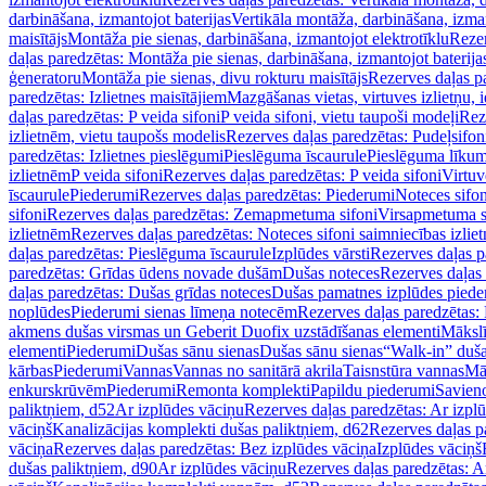
darbināšana, izmantojot baterijas
Vertikāla montāža, darbināšana, izma
maisītājs
Montāža pie sienas, darbināšana, izmantojot elektrotīklu
Rezer
daļas paredzētas: Montāža pie sienas, darbināšana, izmantojot baterija
ģeneratoru
Montāža pie sienas, divu rokturu maisītājs
Rezerves daļas pa
paredzētas: Izlietnes maisītājiem
Mazgāšanas vietas, virtuves izlietņu, i
daļas paredzētas: P veida sifoni
P veida sifoni, vietu taupoši modeļi
Reze
izlietnēm, vietu taupošs modelis
Rezerves daļas paredzētas: Pudeļsifoni
paredzētas: Izlietnes pieslēgumi
Pieslēguma īscaurule
Pieslēguma līkum
izlietnēm
P veida sifoni
Rezerves daļas paredzētas: P veida sifoni
Virtuv
īscaurule
Piederumi
Rezerves daļas paredzētas: Piederumi
Noteces sifo
sifoni
Rezerves daļas paredzētas: Zemapmetuma sifoni
Virsapmetuma s
izlietnēm
Rezerves daļas paredzētas: Noteces sifoni saimniecības izlie
daļas paredzētas: Pieslēguma īscaurule
Izplūdes vārsti
Rezerves daļas pa
paredzētas: Grīdas ūdens novade dušām
Dušas noteces
Rezerves daļas
daļas paredzētas: Dušas grīdas noteces
Dušas pamatnes izplūdes piede
noplūdes
Piederumi sienas līmeņa notecēm
Rezerves daļas paredzētas:
akmens dušas virsmas un Geberit Duofix uzstādīšanas elementi
Mākslī
elementi
Piederumi
Dušas sānu sienas
Dušas sānu sienas
“Walk-in” duša
kārbas
Piederumi
Vannas
Vannas no sanitārā akrila
Taisnstūra vannas
Mā
enkurskrūvēm
Piederumi
Remonta komplekti
Papildu piederumi
Savien
paliktņiem, d52
Ar izplūdes vāciņu
Rezerves daļas paredzētas: Ar izpl
vāciņš
Kanalizācijas komplekti dušas paliktņiem, d62
Rezerves daļas p
vāciņa
Rezerves daļas paredzētas: Bez izplūdes vāciņa
Izplūdes vāciņš
dušas paliktņiem, d90
Ar izplūdes vāciņu
Rezerves daļas paredzētas: A