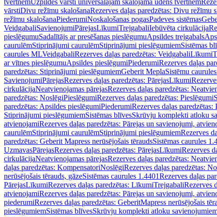
tvertnēm
Uzpildes vārsti universālajām skalojamā ūdens tvertnēm
Rezer
vārsti
Divu režīmu skalošana
Rezerves daļas paredzētas: Divu režīmu 
režīmu skalošana
Piederumi
Noskalošanas pogas
Padeves sistēmas
Gebe
Veidgabali
Savienojumi
Pārejas
Līkumi
Trejgabali
Iebūvēta cirkulācija
Re
pieslēgumu
Sadalītājs ar presēšanas pieslēgumu
Apsildes trejgabals
Apsi
caurulēm
Stiprinājumi caurulēm
Stiprinājumi pieslēgumiem
Sistēmas bl
caurules ML
Veidgabali
Rezerves daļas paredzētas: Veidgabali
Līkumi
T
ar vītnes pieslēgumu
Apsildes pieslēgumi
Piederumi
Rezerves daļas par
paredzētas: Stiprinājumi pieslēgumiem
Geberit Mepla
Sistēmu caurule
Savienojumi
Pārejas
Rezerves daļas paredzētas: Pārejas
Līkumi
Rezerves
cirkulācija
Neatvienojamas pārejas
Rezerves daļas paredzētas: Neatvie
paredzētas: Noslēgi
Pieslēgumi
Rezerves daļas paredzētas: Pieslēgumi
S
paredzētas: Apsildes pieslēgumi
Piederumi
Rezerves daļas paredzētas:
Stiprinājumi pieslēgumiem
Sistēmas blīves
Skrūvju komplekti atloku 
atvienojami
Rezerves daļas paredzētas: Pārejas un savienojumi, atvien
caurulēm
Stiprinājumi caurulēm
Stiprinājumi pieslēgumiem
Rezerves da
paredzētas: Geberit Mapress nerūsējošais tērauds
Sistēmas caurules 1.
Uzmavas
Pārejas
Rezerves daļas paredzētas: Pārejas
Līkumi
Rezerves da
cirkulācija
Neatvienojamas pārejas
Rezerves daļas paredzētas: Neatvie
daļas paredzētas: Kompensatori
Noslēgi
Rezerves daļas paredzētas: No
nerūsējošais tērauds, gāze
Sistēmas caurules 1.4401
Rezerves daļas par
Pārejas
Līkumi
Rezerves daļas paredzētas: Līkumi
Trejgabali
Rezerves d
atvienojami
Rezerves daļas paredzētas: Pārejas un savienojumi, atvien
piederumi
Rezerves daļas paredzētas: GeberitMapress nerūsējošais tēr
pieslēgumiem
Sistēmas blīves
Skrūvju komplekti atloku savienojumie