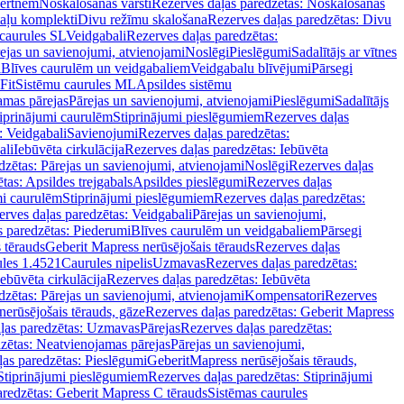
vertnēm
Noskalošanas vārsti
Rezerves daļas paredzētas: Noskalošanas
taļu komplekti
Divu režīmu skalošana
Rezerves daļas paredzētas: Divu
caurules SL
Veidgabali
Rezerves daļas paredzētas:
ejas un savienojumi, atvienojami
Noslēgi
Pieslēgumi
Sadalītājs ar vītnes
i
Blīves caurulēm un veidgabaliem
Veidgabalu blīvējumi
Pārsegi
Fit
Sistēmu caurules ML
Apsildes sistēmu
amas pārejas
Pārejas un savienojumi, atvienojami
Pieslēgumi
Sadalītājs
iprinājumi caurulēm
Stiprinājumi pieslēgumiem
Rezerves daļas
: Veidgabali
Savienojumi
Rezerves daļas paredzētas:
ali
Iebūvēta cirkulācija
Rezerves daļas paredzētas: Iebūvēta
dzētas: Pārejas un savienojumi, atvienojami
Noslēgi
Rezerves daļas
tas: Apsildes trejgabals
Apsildes pieslēgumi
Rezerves daļas
mi caurulēm
Stiprinājumi pieslēgumiem
Rezerves daļas paredzētas:
rves daļas paredzētas: Veidgabali
Pārejas un savienojumi,
s paredzētas: Piederumi
Blīves caurulēm un veidgabaliem
Pārsegi
 tērauds
Geberit Mapress nerūsējošais tērauds
Rezerves daļas
ules 1.4521
Caurules nipelis
Uzmavas
Rezerves daļas paredzētas:
Iebūvēta cirkulācija
Rezerves daļas paredzētas: Iebūvēta
dzētas: Pārejas un savienojumi, atvienojami
Kompensatori
Rezerves
nerūsējošais tērauds, gāze
Rezerves daļas paredzētas: Geberit Mapress
ļas paredzētas: Uzmavas
Pārejas
Rezerves daļas paredzētas:
zētas: Neatvienojamas pārejas
Pārejas un savienojumi,
ļas paredzētas: Pieslēgumi
GeberitMapress nerūsējošais tērauds,
Stiprinājumi pieslēgumiem
Rezerves daļas paredzētas: Stiprinājumi
aredzētas: Geberit Mapress C tērauds
Sistēmas caurules