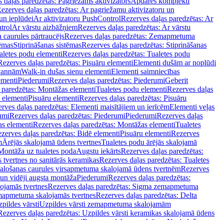
 daļas paredzētas: Pagriežams aktivizators
Apdares komplekti
ezerves daļas paredzētas: Ar pagriežamu aktivizatoru un
un ieplūdei
Ar aktivizatoru PushControl
Rezerves daļas paredzētas: Ar
trol
Ar vārstu aizbāžņiem
Rezerves daļas paredzētas: Ar vārstu
aurules pārtraucējs
Rezerves daļas paredzētas: Zemapmetuma
tēmas
Stiprināšanas sistēmas
Rezerves daļas paredzētas: Stiprināšanas
aletes podu elementi
Rezerves daļas paredzētas: Tualetes podu
Rezerves daļas paredzētas: Pisuāru elementi
Elementi dušām ar noplūdi
 vannām
Walk-in dušas sienu elementi
Elementi saimniecības
ementi
Piederumi
Rezerves daļas paredzētas: Piederumi
Geberit
 paredzētas: Montāžas elementi
Tualetes podu elementi
Rezerves daļas
 elementi
Pisuāru elementi
Rezerves daļas paredzētas: Pisuāru
rves daļas paredzētas: Elementi maisītājiem un ierīcēm
Elementi veļas
umi
Rezerves daļas paredzētas: Piederumi
Piederumi
Rezerves daļas
s elementi
Rezerves daļas paredzētas: Montāžas elementi
Tualetes
zerves daļas paredzētas: Bidē elementi
Pisuāru elementi
Rezerves
m
Ārējās skalojamā ūdens tvertnes
Tualetes podu ārējās skalojamā
Montāža uz tualetes poda
Augstu iekārts
Rezerves daļas paredzētas:
 tvertnes no sanitārās keramikas
Rezerves daļas paredzētas: Tualetes
alošanas caurules virsapmetuma skalojamā ūdens tvertnēm
Rezerves
un vidēji augsta montāža
Piederumi
Rezerves daļas paredzētas:
jamās tvertnes
Rezerves daļas paredzētas: Sigma zemapmetuma
mapmetuma skalojamās tvertnes
Rezerves daļas paredzētas: Delta
pildes vārsti
Uzpildes vārsti zemapmetuma skalojamām
Rezerves daļas paredzētas: Uzpildes vārsti keramikas skalojamā ūdens