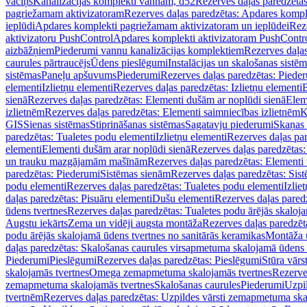
vāciņš
Kanalizācijas komplekti vannām, d52
Rezerves daļas paredzēta
pagriežamam aktivizatoram
Rezerves daļas paredzētas: Apdares komp
ieplūdi
Apdares komplekti pagriežamam aktivizatoram un ieplūdei
Rez
aktivizatoru PushControl
Apdares komplekti aktivizatoram PushContr
aizbāžņiem
Piederumi vannu kanalizācijas komplektiem
Rezerves daļa
caurules pārtraucējs
Ūdens pieslēgumi
Instalācijas un skalošanas sistē
sistēmas
Paneļu apšuvums
Piederumi
Rezerves daļas paredzētas: Piede
elementi
Izlietņu elementi
Rezerves daļas paredzētas: Izlietņu elementi
B
sienā
Rezerves daļas paredzētas: Elementi dušām ar noplūdi sienā
Elem
izlietnēm
Rezerves daļas paredzētas: Elementi saimniecības izlietnēm
K
GIS
Sienas sistēmas
Stiprināšanas sistēmas
Sagatavju piederumi
Skaņas 
paredzētas: Tualetes podu elementi
Izlietņu elementi
Rezerves daļas par
elementi
Elementi dušām arar noplūdi sienā
Rezerves daļas paredzētas:
un trauku mazgājamām mašīnām
Rezerves daļas paredzētas: Element
paredzētas: Piederumi
Sistēmas sienām
Rezerves daļas paredzētas: Sis
podu elementi
Rezerves daļas paredzētas: Tualetes podu elementi
Izlie
daļas paredzētas: Pisuāru elementi
Dušu elementi
Rezerves daļas pared
ūdens tvertnes
Rezerves daļas paredzētas: Tualetes podu ārējās skaloj
Augstu iekārts
Zema un vidēji augsta montāža
Rezerves daļas paredzēt
podu ārējās skalojamā ūdens tvertnes no sanitārās keramikas
Montāža u
daļas paredzētas: Skalošanas caurules virsapmetuma skalojamā ūdens
Piederumi
Pieslēgumi
Rezerves daļas paredzētas: Pieslēgumi
Stūra vārst
skalojamās tvertnes
Omega zemapmetuma skalojamās tvertnes
Rezerve
zemapmetuma skalojamās tvertnes
Skalošanas caurules
Piederumi
Uzpil
tvertnēm
Rezerves daļas paredzētas: Uzpildes vārsti zemapmetuma sk