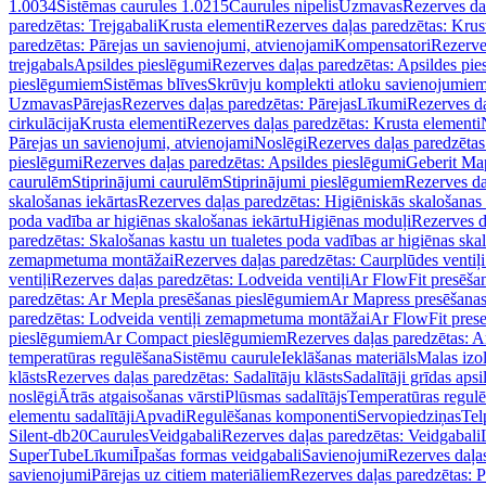
1.0034
Sistēmas caurules 1.0215
Caurules nipelis
Uzmavas
Rezerves da
paredzētas: Trejgabali
Krusta elementi
Rezerves daļas paredzētas: Krus
paredzētas: Pārejas un savienojumi, atvienojami
Kompensatori
Rezerve
trejgabals
Apsildes pieslēgumi
Rezerves daļas paredzētas: Apsildes pie
pieslēgumiem
Sistēmas blīves
Skrūvju komplekti atloku savienojumie
Uzmavas
Pārejas
Rezerves daļas paredzētas: Pārejas
Līkumi
Rezerves da
cirkulācija
Krusta elementi
Rezerves daļas paredzētas: Krusta elementi
Pārejas un savienojumi, atvienojami
Noslēgi
Rezerves daļas paredzētas
pieslēgumi
Rezerves daļas paredzētas: Apsildes pieslēgumi
Geberit Map
caurulēm
Stiprinājumi caurulēm
Stiprinājumi pieslēgumiem
Rezerves da
skalošanas iekārtas
Rezerves daļas paredzētas: Higiēniskās skalošanas 
poda vadība ar higiēnas skalošanas iekārtu
Higiēnas moduļi
Rezerves d
paredzētas: Skalošanas kastu un tualetes poda vadības ar higiēnas ska
zemapmetuma montāžai
Rezerves daļas paredzētas: Caurplūdes vent
ventiļi
Rezerves daļas paredzētas: Lodveida ventiļi
Ar FlowFit presēša
paredzētas: Ar Mepla presēšanas pieslēgumiem
Ar Mapress presēšana
paredzētas: Lodveida ventiļi zemapmetuma montāžai
Ar FlowFit pres
pieslēgumiem
Ar Compact pieslēgumiem
Rezerves daļas paredzētas: 
temperatūras regulēšana
Sistēmu caurule
Ieklāšanas materiāls
Malas izol
klāsts
Rezerves daļas paredzētas: Sadalītāju klāsts
Sadalītāji grīdas apsi
noslēgi
Ātrās atgaisošanas vārsti
Plūsmas sadalītājs
Temperatūras regulē
elementu sadalītāji
Apvadi
Regulēšanas komponenti
Servopiedziņas
Tel
Silent-db20
Caurules
Veidgabali
Rezerves daļas paredzētas: Veidgabali
SuperTube
Līkumi
Īpašas formas veidgabali
Savienojumi
Rezerves daļa
savienojumi
Pārejas uz citiem materiāliem
Rezerves daļas paredzētas: P