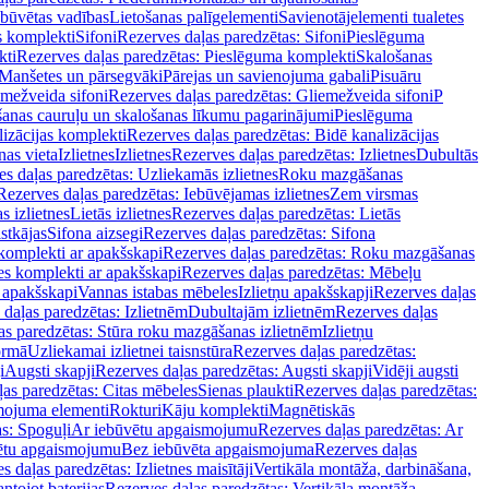
ebūvētas vadības
Lietošanas palīgelementi
Savienotājelementi tualetes
s komplekti
Sifoni
Rezerves daļas paredzētas: Sifoni
Pieslēguma
kti
Rezerves daļas paredzētas: Pieslēguma komplekti
Skalošanas
Manšetes un pārsegvāki
Pārejas un savienojuma gabali
Pisuāru
mežveida sifoni
Rezerves daļas paredzētas: Gliemežveida sifoni
P
šanas cauruļu un skalošanas līkumu pagarinājumi
Pieslēguma
izācijas komplekti
Rezerves daļas paredzētas: Bidē kanalizācijas
as vieta
Izlietnes
Izlietnes
Rezerves daļas paredzētas: Izlietnes
Dubultās
s daļas paredzētas: Uzliekamās izlietnes
Roku mazgāšanas
Rezerves daļas paredzētas: Iebūvējamas izlietnes
Zem virsmas
s izlietnes
Lietās izlietnes
Rezerves daļas paredzētas: Lietās
stkājas
Sifona aizsegi
Rezerves daļas paredzētas: Sifona
komplekti ar apakšskapi
Rezerves daļas paredzētas: Roku mazgāšanas
es komplekti ar apakšskapi
Rezerves daļas paredzētas: Mēbeļu
r apakšskapi
Vannas istabas mēbeles
Izlietņu apakšskapji
Rezerves daļas
daļas paredzētas: Izlietnēm
Dubultajām izlietnēm
Rezerves daļas
as paredzētas: Stūra roku mazgāšanas izlietnēm
Izlietņu
ormā
Uzliekamai izlietnei taisnstūra
Rezerves daļas paredzētas:
i
Augsti skapji
Rezerves daļas paredzētas: Augsti skapji
Vidēji augsti
as paredzētas: Citas mēbeles
Sienas plaukti
Rezerves daļas paredzētas:
ojuma elementi
Rokturi
Kāju komplekti
Magnētiskās
s: Spoguļi
Ar iebūvētu apgaismojumu
Rezerves daļas paredzētas: Ar
vētu apgaismojumu
Bez iebūvēta apgaismojuma
Rezerves daļas
s daļas paredzētas: Izlietnes maisītāji
Vertikāla montāža, darbināšana,
ntojot baterijas
Rezerves daļas paredzētas: Vertikāla montāža,