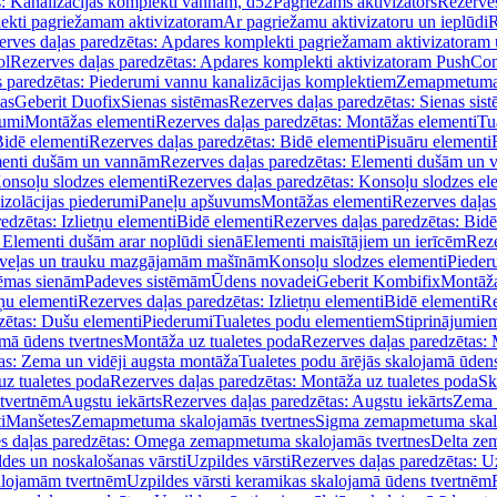
s: Kanalizācijas komplekti vannām, d52
Pagriežams aktivizators
Rezerves
lekti pagriežamam aktivizatoram
Ar pagriežamu aktivizatoru un ieplūdi
R
erves daļas paredzētas: Apdares komplekti pagriežamam aktivizatoram 
ol
Rezerves daļas paredzētas: Apdares komplekti aktivizatoram PushCon
s paredzētas: Piederumi vannu kanalizācijas komplektiem
Zemapmetuma c
mas
Geberit Duofix
Sienas sistēmas
Rezerves daļas paredzētas: Sienas sis
rumi
Montāžas elementi
Rezerves daļas paredzētas: Montāžas elementi
Tu
idē elementi
Rezerves daļas paredzētas: Bidē elementi
Pisuāru elementi
enti dušām un vannām
Rezerves daļas paredzētas: Elementi dušām un
onsoļu slodzes elementi
Rezerves daļas paredzētas: Konsoļu slodzes el
izolācijas piederumi
Paneļu apšuvums
Montāžas elementi
Rezerves daļas
edzētas: Izlietņu elementi
Bidē elementi
Rezerves daļas paredzētas: Bidē
 Elementi dušām arar noplūdi sienā
Elementi maisītājiem un ierīcēm
Reze
i veļas un trauku mazgājamām mašīnām
Konsoļu slodzes elementi
Pieder
tēmas sienām
Padeves sistēmām
Ūdens novadei
Geberit Kombifix
Montāža
tņu elementi
Rezerves daļas paredzētas: Izlietņu elementi
Bidē elementi
Re
zētas: Dušu elementi
Piederumi
Tualetes podu elementiem
Stiprinājumie
amā ūdens tvertnes
Montāža uz tualetes poda
Rezerves daļas paredzētas: 
as: Zema un vidēji augsta montāža
Tualetes podu ārējās skalojamā ūdens
z tualetes poda
Rezerves daļas paredzētas: Montāža uz tualetes poda
Sk
 tvertnēm
Augstu iekārts
Rezerves daļas paredzētas: Augstu iekārts
Zema 
i
Manšetes
Zemapmetuma skalojamās tvertnes
Sigma zemapmetuma skalo
s daļas paredzētas: Omega zemapmetuma skalojamās tvertnes
Delta ze
des un noskalošanas vārsti
Uzpildes vārsti
Rezerves daļas paredzētas: Uz
alojamām tvertnēm
Uzpildes vārsti keramikas skalojamā ūdens tvertnēm