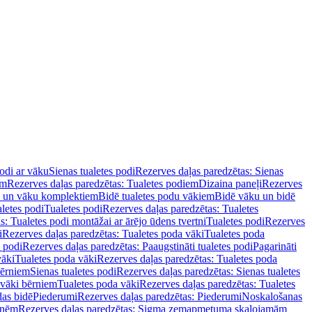
podi ar vāku
Sienas tualetes podi
Rezerves daļas paredzētas: Sienas
em
Rezerves daļas paredzētas: Tualetes podiem
Dizaina paneļi
Rezerves
u un vāku komplektiem
Bidē tualetes podu vākiem
Bidē vāku un bidē
aletes podi
Tualetes podi
Rezerves daļas paredzētas: Tualetes
s: Tualetes podi montāžai ar ārējo ūdens tvertni
Tualetes podi
Rezerves
i
Rezerves daļas paredzētas: Tualetes poda vāki
Tualetes poda
s podi
Rezerves daļas paredzētas: Paaugstināti tualetes podi
Pagarināti
vāki
Tualetes poda vāki
Rezerves daļas paredzētas: Tualetes poda
bērniem
Sienas tualetes podi
Rezerves daļas paredzētas: Sienas tualetes
 vāki bērniem
Tualetes poda vāki
Rezerves daļas paredzētas: Tualetes
das bidē
Piederumi
Rezerves daļas paredzētas: Piederumi
Noskalošanas
tnēm
Rezerves daļas paredzētas: Sigma zemapmetuma skalojamām