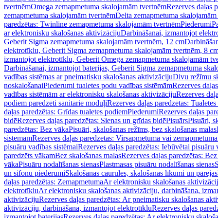
tvertnēm
Omega zemapmetuma skalojamām tvertnēm
Rezerves daļas 
zemapmetuma skalojamām tvertnēm
Delta zemapmetuma skalojamām 
paredzētas: Twinline zemapmetuma skalojamām tvertnēm
Piederumi
Pa
ar elektronisku skalošanas aktivizāciju
Darbināšanai, izmantojot elek
Geberit Sigma zemapmetuma skalojamām tvertnēm, 12 cm
Darbināšan
elektrotīklu, Geberit Sigma zemapmetuma skalojamām tvertnēm, 8 c
izmantojot elektrotīklu, Geberit Omega zemapmetuma skalojamām tv
Darbināšanai, izmantojot baterijas, Geberit Sigma zemapmetuma ska
vadības sistēmas ar pneimatisku skalošanas aktivizāciju
Divu režīmu s
noskalošanai
Piederumi tualetes podu vadības sistēmām
Rezerves daļas
vadības sistēmām ar elektronisku skalošanas aktivizāciju
Rezerves daļa
podiem paredzēti sanitārie moduļi
Rezerves daļas paredzētas: Tualetes
daļas paredzētas: Grīdas tualetes podiem
Piederumi
Rezerves daļas par
bidē
Rezerves daļas paredzētas: Sienas un grīdas bidē
Pisuārs
Pisuāri, 
paredzētas: Bez vāka
Pisuāri, skalošanas režīms, bez skalošanas malas
sistēmām
Rezerves daļas paredzētas: Virsapmetuma vai zemapmetuma 
pisuāru vadības sistēmai
Rezerves daļas paredzētas: Iebūvētai pisuāru 
paredzēts vākam
Bez skalošanas malas
Rezerves daļas paredzētas: Bez
vāka
Pisuāru nodalīšanas sienas
Plastmasas pisuāru nodalīšanas sienas
S
un sifonu piederumi
Skalošanas caurules, skalošanas līkumi un pārejas
daļas paredzētas: Zemapmetuma
Ar elektronisku skalošanas aktivizācij
elektrotīklu
Ar elektronisku skalošanas aktivizāciju, darbināšana, izman
aktivizāciju
Rezerves daļas paredzētas: Ar pneimatisku skalošanas akti
aktivizāciju, darbināšana, izmantojot elektrotīklu
Rezerves daļas paredz
izmantojot baterijas
Rezerves daļas paredzētas: Ar elektronisku skalošan