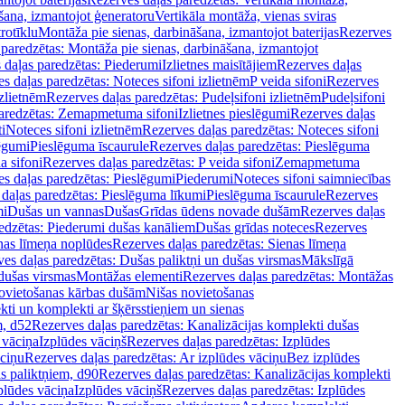
šana, izmantojot ģeneratoru
Vertikāla montāža, vienas sviras
rotīklu
Montāža pie sienas, darbināšana, izmantojot baterijas
Rezerves
paredzētas: Montāža pie sienas, darbināšana, izmantojot
 daļas paredzētas: Piederumi
Izlietnes maisītājiem
Rezerves daļas
s daļas paredzētas: Noteces sifoni izlietnēm
P veida sifoni
Rezerves
izlietnēm
Rezerves daļas paredzētas: Pudeļsifoni izlietnēm
Pudeļsifoni
paredzētas: Zemapmetuma sifoni
Izlietnes pieslēgumi
Rezerves daļas
i
Noteces sifoni izlietnēm
Rezerves daļas paredzētas: Noteces sifoni
lēgumi
Pieslēguma īscaurule
Rezerves daļas paredzētas: Pieslēguma
a sifoni
Rezerves daļas paredzētas: P veida sifoni
Zemapmetuma
s daļas paredzētas: Pieslēgumi
Piederumi
Noteces sifoni saimniecības
daļas paredzētas: Pieslēguma līkumi
Pieslēguma īscaurule
Rezerves
mi
Dušas un vannas
Dušas
Grīdas ūdens novade dušām
Rezerves daļas
edzētas: Piederumi dušas kanāliem
Dušas grīdas noteces
Rezerves
nas līmeņa noplūdes
Rezerves daļas paredzētas: Sienas līmeņa
es daļas paredzētas: Dušas paliktņi un dušas virsmas
Mākslīgā
dušas virsmas
Montāžas elementi
Rezerves daļas paredzētas: Montāžas
ovietošanas kārbas dušām
Nišas novietošanas
ti un komplekti ar šķērsstieņiem un sienas
m, d52
Rezerves daļas paredzētas: Kanalizācijas komplekti dušas
 vāciņa
Izplūdes vāciņš
Rezerves daļas paredzētas: Izplūdes
āciņu
Rezerves daļas paredzētas: Ar izplūdes vāciņu
Bez izplūdes
s paliktņiem, d90
Rezerves daļas paredzētas: Kanalizācijas komplekti
plūdes vāciņa
Izplūdes vāciņš
Rezerves daļas paredzētas: Izplūdes