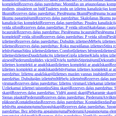
komplekti
Rezerves daļas paredzētas: Montāžas un atjaunošanas komp
podiem, pisuāriem un bidē
Tualetes podu un izlietņu kanalizācijas kom
līkumi
Rezerves daļas paredzētas: Pieslēguma līkumi
Pieslēguma īscau
līkumu pagarinājumi
Rezerves daļas paredzētas: Skalošanas līkumu p
kanalizācijas komplekti
Rezerves daļas paredzētas: Pisuāru kanalizāci
veida sifoni
Rezerves daļas paredzētas: P veida sifoni
Skalošanas cauru
īscaurule
Rezerves daļas paredzētas: Pieslēguma īscaurule
Pieslēguma 
komplekti
P veida sifoni
Rezerves daļas paredzētas: P veida sifoni
Piesl
izlietnes
Rezerves daļas paredzētas: Dubultās izlietnes
Mēbeļu izlietnes
izlietnes
Rezerves daļas paredzētas: Roku mazgāšanas izlietnes
Stūra r
iebūvējamas
Stūra izlietnes
Izlietnes Comfort
Izlietnes bērniem
Izlietnes
izlietnes
Izlietnes
Daudzfunkciju izlietnes
Ģipša izlietne
Klašu telpu izli
aizsegi
Piederumi
Izplūdes vāciņš
Dvieļu turētājs
Stiprinājumi
Dekoratīv
izlietnes komplekti ar apakšskapi
Izlietnes komplekti ar apakšskapi
Rez
izlietnes komplekti ar apakšskapi
Iebūvējamas izlietnes komplekti ar a
paredzētas: Izlietņu apakšskapji
Izlietnes mazām vannas istabām
Rezerv
paredzētas: Dubultajām izlietnēm
Mēbeļu izlietnēm
Rezerves daļas par
virsmas
Rezerves daļas paredzētas: Izlietņu virsmas
Uzliekamai izlietn
Uzliekamai izlietnei taisnstūra
Sānu skapji
Rezerves daļas paredzētas: 
skapji
Rezerves daļas paredzētas: Vidēji augsti skapji
Piekaramie skapji
Sienas plaukti
Piederumi
Rezerves daļas paredzētas: Piederumi
Atvilktņ
plāksnes
Kontaktligzdas
Rezerves daļas paredzētas: Kontaktligzdas
Pap
iebūvētu apgaismojumu
Spoguļskapji
Rezerves daļas paredzētas: Spog
paredzētas: Bez iebūvēta apgaismojuma
Piederumi
Apgaismojuma elem
izmantojot elektrotīklu
Rezerves daļas paredzētas: Vertikāla montāža, d