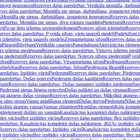
ntojot ģeneratoru
Rezerves daļas paredzētas: Vertikāla montāža, darbinā
ves daļas paredzētas: Montāža pie sienas, darbināšana, izmantojot elekt
s
Montāža pie sienas, darbināšana, izmantojot ģeneratoru
Rezerves daļas 
redzētas: Montāža pie sienas, divu rokturu maisītājs
Piederumi
Rezerves
erīču un lieto izlietņu savienotājelementi
Noteces sifoni izlietnēm
Rezerve
rves daļas paredzētas: P veida sifoni, vietu taupoši modeļi
Pudeļsifoni 
 izlietnēm, vietu taupošs modelis
Zemapmetuma sifoni
Rezerves daļas 
i
Pārsegi
Blīvējumi
Vertikālās caurules
Pagarinājumi
Aktivizācijas element
es izlietņu pieslēgumi
Rezerves daļas paredzētas: Virtuves izlietņu pies
nu piederumi
Rezerves daļas paredzētas: Noteces sifonu piederumi
P veid
ifoni
Rezerves daļas paredzētas: Virsapmetuma sifoni
Pieslēgumi
Rezerve
tnēm
Sifoni
Rezerves daļas paredzētas: Sifoni
Pieslēguma līkumi
Rezerves 
redzētas: Izplūdes vārsti
Piederumi
Rezerves daļas paredzētas: Piederu
 paredzētas: Dušas noteces
Piederumi dušas kanāliem
Rezerves daļas par
rumi
Rezerves daļas paredzētas: Dušas pamatnes izplūdes piederumi
Sie
 Piederumi sienas līmeņa notecēm
Dušas paliktņi un dušas virsmas
Rezerv
gā akmens dušas virsmas
Rezerves daļas paredzētas: Mākslīgā akmens 
s sānu sienas
Vannu atdalīšanas elementi
Dušas durvis
Piederumi
Nišas n
kslīgā akmens vannas
Vannas zīdaiņiem
Montāžas elementi
Kāju komplek
otājelementi dušām un vannām
Kanalizācijas komplekti dušas paliktņie
ūdes vāciņu
Bez izplūdes vāciņa
Rezerves daļas paredzētas: Bez izplūdes
aredzētas: Kanalizācijas komplekti dušas paliktņiem, d62
Ar izplūdes v
Rezerves daļas paredzētas: Izplūdes vāciņš
Kanalizācijas komplekti duša
r izplūdes vāciņu
Bez izplūdes vāciņa
Rezerves daļas paredzētas: Bez iz