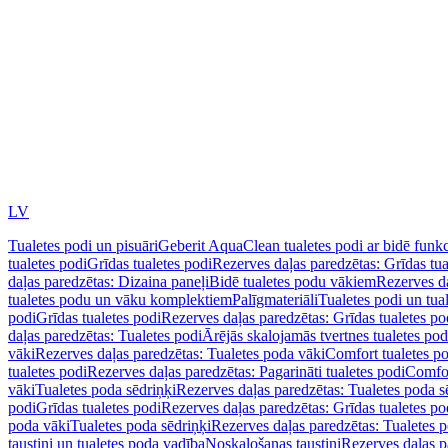
LV
Tualetes podi un pisuāri
Geberit AquaClean tualetes podi ar bidē funkc
tualetes podi
Grīdas tualetes podi
Rezerves daļas paredzētas: Grīdas tua
daļas paredzētas: Dizaina paneļi
Bidē tualetes podu vākiem
Rezerves da
tualetes podu un vāku komplektiem
Palīgmateriāli
Tualetes podi un tua
podi
Grīdas tualetes podi
Rezerves daļas paredzētas: Grīdas tualetes po
daļas paredzētas: Tualetes podi
Ārējās skalojamās tvertnes tualetes po
vāki
Rezerves daļas paredzētas: Tualetes poda vāki
Comfort tualetes p
tualetes podi
Rezerves daļas paredzētas: Pagarināti tualetes podi
Comfor
vāki
Tualetes poda sēdriņķi
Rezerves daļas paredzētas: Tualetes poda s
podi
Grīdas tualetes podi
Rezerves daļas paredzētas: Grīdas tualetes po
poda vāki
Tualetes poda sēdriņķi
Rezerves daļas paredzētas: Tualetes p
taustiņi un tualetes poda vadība
Noskalošanas taustiņi
Rezerves daļas p