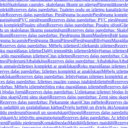
lekti
Skalošanas caurules, skalošanas līkumi un pārejas
Pārsegplāksnes
I
plekti
Rezerves daļas paredzētas: Tualetes podu un izlietņu kanalizācija
rule
Rezerves daļas paredzētas: Pieslēguma īscaurule
Pieslēguma komple
agarinājumi
PVC pieslēgumi
Rezerves daļas paredzētas: PVC pieslēgumi
jas komplekti
Pisuāru sifoni
Rezerves daļas paredzētas: Pisuāru sifoni
Glie
ļu un skalošanas līkumu pagarinājumi
Rezerves daļas paredzētas: Skalo
līkumi
Rezerves daļas paredzētas: Pieslēguma līkumi
Manšetes
Bidē kanal
ēguma īscaurule
Pieslēguma līkumi
Pārsegi
Pieslēgumi
Blīvējumi
Mazgāšan
Rezerves daļas paredzētas: Mēbeļu izlietnes
Uzliekamās izlietnes
Rezerve
oku mazgāšanas izlietne
Daļēji iemontētās izlietnes
Iebūvējamas izlietnes
Lielās mazgāšanas izlietnes
Citas izlietnes
Rezerves daļas paredzētas: Cita
etnes
Piederumi
Atbalstkājas
Rezerves daļas paredzētas: Atbalstkājas
Atbal
ās apmales
Izlietnes komplekti ar apakšskapi
Roku mazgāšanas izlietnes 
erves daļas paredzētas: Izlietnes komplekti ar apakšskapi
Mēbeļu izlietn
pakšskapi
Rezerves daļas paredzētas: Iebūvējamas izlietnes komplekti a
es daļas paredzētas: Izlietnes mazām vannas istabām
Izlietnēm
Rezerves 
edzētas: Mēbeļu izlietnēm
Stūra roku mazgāšanas izlietnēm
Rezerves daļ
ei bļodas formā
Rezerves daļas paredzētas: Uzliekamai izlietnei bļodas f
Sānu skapji
Zemi sānu skapji
Rezerves daļas paredzētas: Zemi sānu skapj
Rezerves daļas paredzētas: Piekaramie skapji
Citas mēbeles
Rezerves daļ
u sadalītāji un uzglabāšanas kārbas
Dvieļu turētāji un dvieļu āķi
Apgaism
ildu piederumi
Spoguļi un spoguļskapji
Spoguļi
Rezerves daļas paredzēta
uļskapji
Ar iebūvētu apgaismojumu
Rezerves daļas paredzētas: Ar iebū
enti
Papildu piederumi
Kontaktligzdas
Maisītāji
Izlietnes maisītāji
Rezerve
arbināšana, izmantojot elektrotīklu
Vertikāla montāža, darbināšana, izma