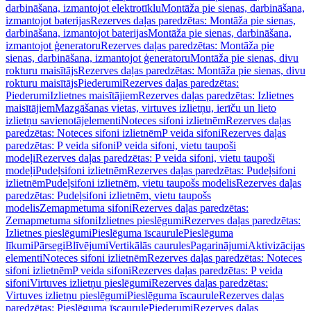
darbināšana, izmantojot elektrotīklu
Montāža pie sienas, darbināšana,
izmantojot baterijas
Rezerves daļas paredzētas: Montāža pie sienas,
darbināšana, izmantojot baterijas
Montāža pie sienas, darbināšana,
izmantojot ģeneratoru
Rezerves daļas paredzētas: Montāža pie
sienas, darbināšana, izmantojot ģeneratoru
Montāža pie sienas, divu
rokturu maisītājs
Rezerves daļas paredzētas: Montāža pie sienas, divu
rokturu maisītājs
Piederumi
Rezerves daļas paredzētas:
Piederumi
Izlietnes maisītājiem
Rezerves daļas paredzētas: Izlietnes
maisītājiem
Mazgāšanas vietas, virtuves izlietņu, ierīču un lieto
izlietņu savienotājelementi
Noteces sifoni izlietnēm
Rezerves daļas
paredzētas: Noteces sifoni izlietnēm
P veida sifoni
Rezerves daļas
paredzētas: P veida sifoni
P veida sifoni, vietu taupoši
modeļi
Rezerves daļas paredzētas: P veida sifoni, vietu taupoši
modeļi
Pudeļsifoni izlietnēm
Rezerves daļas paredzētas: Pudeļsifoni
izlietnēm
Pudeļsifoni izlietnēm, vietu taupošs modelis
Rezerves daļas
paredzētas: Pudeļsifoni izlietnēm, vietu taupošs
modelis
Zemapmetuma sifoni
Rezerves daļas paredzētas:
Zemapmetuma sifoni
Izlietnes pieslēgumi
Rezerves daļas paredzētas:
Izlietnes pieslēgumi
Pieslēguma īscaurule
Pieslēguma
līkumi
Pārsegi
Blīvējumi
Vertikālās caurules
Pagarinājumi
Aktivizācijas
elementi
Noteces sifoni izlietnēm
Rezerves daļas paredzētas: Noteces
sifoni izlietnēm
P veida sifoni
Rezerves daļas paredzētas: P veida
sifoni
Virtuves izlietņu pieslēgumi
Rezerves daļas paredzētas:
Virtuves izlietņu pieslēgumi
Pieslēguma īscaurule
Rezerves daļas
paredzētas: Pieslēguma īscaurule
Piederumi
Rezerves daļas