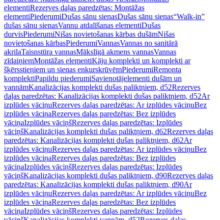
elementi
Rezerves daļas paredzētas: Montāžas
elementi
Piederumi
Dušas sānu sienas
Dušas sānu sienas
“Walk-in”
dušas sānu sienas
Vannu atdalīšanas elementi
Dušas
durvis
Piederumi
Nišas novietošanas kārbas dušām
Nišas
novietošanas kārbas
Piederumi
Vannas
Vannas no sanitārā
akrila
Taisnstūra vannas
Mākslīgā akmens vannas
Vannas
zīdaiņiem
Montāžas elementi
Kāju komplekti un komplekti ar
šķērsstieņiem un sienas enkurskrūvēm
Piederumi
Remonta
komplekti
Papildu piederumi
Savienotājelementi dušām un
vannām
Kanalizācijas komplekti dušas paliktņiem, d52
Rezerves
daļas paredzētas: Kanalizācijas komplekti dušas paliktņiem, d52
Ar
izplūdes vāciņu
Rezerves daļas paredzētas: Ar izplūdes vāciņu
Bez
izplūdes vāciņa
Rezerves daļas paredzētas: Bez izplūdes
vāciņa
Izplūdes vāciņš
Rezerves daļas paredzētas: Izplūdes
vāciņš
Kanalizācijas komplekti dušas paliktņiem, d62
Rezerves daļas
paredzētas: Kanalizācijas komplekti dušas paliktņiem, d62
Ar
izplūdes vāciņu
Rezerves daļas paredzētas: Ar izplūdes vāciņu
Bez
izplūdes vāciņa
Rezerves daļas paredzētas: Bez izplūdes
vāciņa
Izplūdes vāciņš
Rezerves daļas paredzētas: Izplūdes
vāciņš
Kanalizācijas komplekti dušas paliktņiem, d90
Rezerves daļas
paredzētas: Kanalizācijas komplekti dušas paliktņiem, d90
Ar
izplūdes vāciņu
Rezerves daļas paredzētas: Ar izplūdes vāciņu
Bez
izplūdes vāciņa
Rezerves daļas paredzētas: Bez izplūdes
vāciņa
Izplūdes vāciņš
Rezerves daļas paredzētas: Izplūdes
vāciņš
Kanalizācijas komplekti vannām, d52
Rezerves daļas