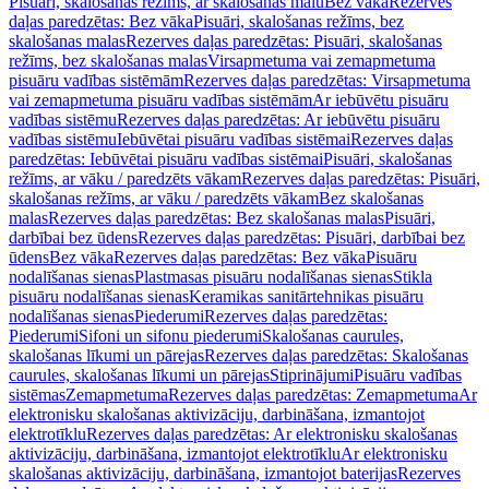
Pisuāri, skalošanas režīms, ar skalošanas malu
Bez vāka
Rezerves
daļas paredzētas: Bez vāka
Pisuāri, skalošanas režīms, bez
skalošanas malas
Rezerves daļas paredzētas: Pisuāri, skalošanas
režīms, bez skalošanas malas
Virsapmetuma vai zemapmetuma
pisuāru vadības sistēmām
Rezerves daļas paredzētas: Virsapmetuma
vai zemapmetuma pisuāru vadības sistēmām
Ar iebūvētu pisuāru
vadības sistēmu
Rezerves daļas paredzētas: Ar iebūvētu pisuāru
vadības sistēmu
Iebūvētai pisuāru vadības sistēmai
Rezerves daļas
paredzētas: Iebūvētai pisuāru vadības sistēmai
Pisuāri, skalošanas
režīms, ar vāku / paredzēts vākam
Rezerves daļas paredzētas: Pisuāri,
skalošanas režīms, ar vāku / paredzēts vākam
Bez skalošanas
malas
Rezerves daļas paredzētas: Bez skalošanas malas
Pisuāri,
darbībai bez ūdens
Rezerves daļas paredzētas: Pisuāri, darbībai bez
ūdens
Bez vāka
Rezerves daļas paredzētas: Bez vāka
Pisuāru
nodalīšanas sienas
Plastmasas pisuāru nodalīšanas sienas
Stikla
pisuāru nodalīšanas sienas
Keramikas sanitārtehnikas pisuāru
nodalīšanas sienas
Piederumi
Rezerves daļas paredzētas:
Piederumi
Sifoni un sifonu piederumi
Skalošanas caurules,
skalošanas līkumi un pārejas
Rezerves daļas paredzētas: Skalošanas
caurules, skalošanas līkumi un pārejas
Stiprinājumi
Pisuāru vadības
sistēmas
Zemapmetuma
Rezerves daļas paredzētas: Zemapmetuma
Ar
elektronisku skalošanas aktivizāciju, darbināšana, izmantojot
elektrotīklu
Rezerves daļas paredzētas: Ar elektronisku skalošanas
aktivizāciju, darbināšana, izmantojot elektrotīklu
Ar elektronisku
skalošanas aktivizāciju, darbināšana, izmantojot baterijas
Rezerves