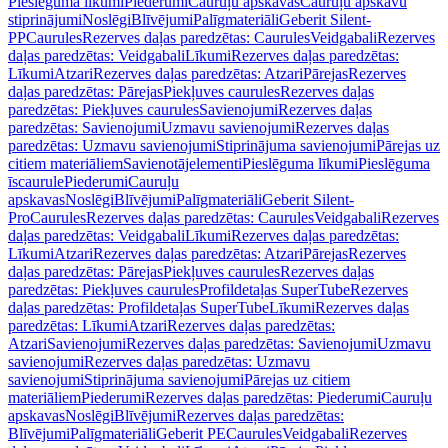
Pieslēguma līkumi
Piederumi
Cauruļu apskavas
Cauruļu apskavu
stiprinājumi
Noslēgi
Blīvējumi
Palīgmateriāli
Geberit Silent-
PP
Caurules
Rezerves daļas paredzētas: Caurules
Veidgabali
Rezerves
daļas paredzētas: Veidgabali
Līkumi
Rezerves daļas paredzētas:
Līkumi
Atzari
Rezerves daļas paredzētas: Atzari
Pārejas
Rezerves
daļas paredzētas: Pārejas
Piekļuves caurules
Rezerves daļas
paredzētas: Piekļuves caurules
Savienojumi
Rezerves daļas
paredzētas: Savienojumi
Uzmavu savienojumi
Rezerves daļas
paredzētas: Uzmavu savienojumi
Stiprinājuma savienojumi
Pārejas uz
citiem materiāliem
Savienotājelementi
Pieslēguma līkumi
Pieslēguma
īscaurule
Piederumi
Cauruļu
apskavas
Noslēgi
Blīvējumi
Palīgmateriāli
Geberit Silent-
Pro
Caurules
Rezerves daļas paredzētas: Caurules
Veidgabali
Rezerves
daļas paredzētas: Veidgabali
Līkumi
Rezerves daļas paredzētas:
Līkumi
Atzari
Rezerves daļas paredzētas: Atzari
Pārejas
Rezerves
daļas paredzētas: Pārejas
Piekļuves caurules
Rezerves daļas
paredzētas: Piekļuves caurules
Profildetaļas SuperTube
Rezerves
daļas paredzētas: Profildetaļas SuperTube
Līkumi
Rezerves daļas
paredzētas: Līkumi
Atzari
Rezerves daļas paredzētas:
Atzari
Savienojumi
Rezerves daļas paredzētas: Savienojumi
Uzmavu
savienojumi
Rezerves daļas paredzētas: Uzmavu
savienojumi
Stiprinājuma savienojumi
Pārejas uz citiem
materiāliem
Piederumi
Rezerves daļas paredzētas: Piederumi
Cauruļu
apskavas
Noslēgi
Blīvējumi
Rezerves daļas paredzētas:
Blīvējumi
Palīgmateriāli
Geberit PE
Caurules
Veidgabali
Rezerves