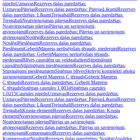
nipelis
Uzmavas
Rezerves daļas paredzētas:
Uzmavas
Pārejas
Rezerves daļas paredzētas: Pārejas
Līkumi
Rezerves
daļas paredzētas: Līkumi
Trejgabali
Rezerves daļas paredzētas:
Trejgabali
Neatvienojamas pārejas
Rezerves daļas paredzētas:
Neatvienojamas pārejas
Pārejas un savienojumi,
atvienojami
Rezerves daļas paredzētas: Pārejas un savienojumi,
atvienojami
Noslēgi
Rezerves daļas paredzētas:
Noslēgi
Pieslēgumi
Rezerves daļas paredzētas:
Pieslēgumi
GeberitMapress nerūsējošais tērauds, piederumi
Rezerves
daļas paredzētas: GeberitMapress nerūsējošais tērauds,
piederumi
Blīves caurulēm un veidgabaliem
Stiprinājumi
caurulēm
Stiprinājumi pieslēgumiem
Rezerves daļas paredzētas:
Stiprinājumi pieslēgumiem
Sistēmas blīves
Skrūvju komplekti atloku
savienojumiem
Geberit Mapress C tērauds
Geberit Mapress
C tērauds
Rezerves daļas paredzētas: Geberit Mapress
C tērauds
Sistēmas caurules 1.0034
Sistēmas caurules
1.0215
Caurules nipelis
Uzmavas
Rezerves daļas paredzētas:
Uzmavas
Pārejas
Rezerves daļas paredzētas: Pārejas
Līkumi
Rezerves
daļas paredzētas: Līkumi
Trejgabali
Rezerves daļas paredzētas:
Trejgabali
Krusta elementi
Rezerves daļas paredzētas: Krusta
elementi
Neatvienojamas pārejas
Rezerves daļas paredzētas:
Neatvienojamas pārejas
Pārejas un savienojumi,
atvienojami
Rezerves daļas paredzētas: Pārejas un savienojumi,
atvienojami
Kompensatori
Rezerves daļas paredzētas:
Kompensatori
Noslēgi
Rezerves daļas paredzētas: Noslēgi
Apsildes