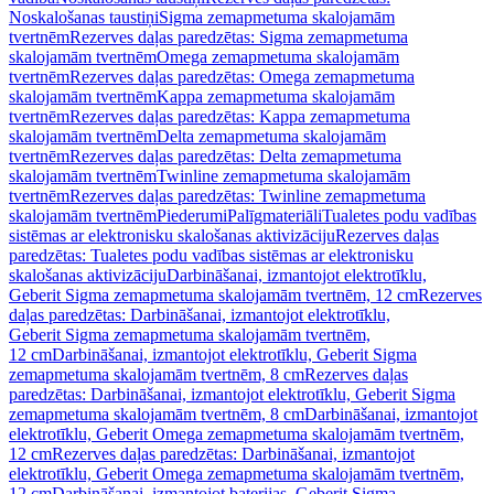
Noskalošanas taustiņi
Sigma zemapmetuma skalojamām
tvertnēm
Rezerves daļas paredzētas: Sigma zemapmetuma
skalojamām tvertnēm
Omega zemapmetuma skalojamām
tvertnēm
Rezerves daļas paredzētas: Omega zemapmetuma
skalojamām tvertnēm
Kappa zemapmetuma skalojamām
tvertnēm
Rezerves daļas paredzētas: Kappa zemapmetuma
skalojamām tvertnēm
Delta zemapmetuma skalojamām
tvertnēm
Rezerves daļas paredzētas: Delta zemapmetuma
skalojamām tvertnēm
Twinline zemapmetuma skalojamām
tvertnēm
Rezerves daļas paredzētas: Twinline zemapmetuma
skalojamām tvertnēm
Piederumi
Palīgmateriāli
Tualetes podu vadības
sistēmas ar elektronisku skalošanas aktivizāciju
Rezerves daļas
paredzētas: Tualetes podu vadības sistēmas ar elektronisku
skalošanas aktivizāciju
Darbināšanai, izmantojot elektrotīklu,
Geberit Sigma zemapmetuma skalojamām tvertnēm, 12 cm
Rezerves
daļas paredzētas: Darbināšanai, izmantojot elektrotīklu,
Geberit Sigma zemapmetuma skalojamām tvertnēm,
12 cm
Darbināšanai, izmantojot elektrotīklu, Geberit Sigma
zemapmetuma skalojamām tvertnēm, 8 cm
Rezerves daļas
paredzētas: Darbināšanai, izmantojot elektrotīklu, Geberit Sigma
zemapmetuma skalojamām tvertnēm, 8 cm
Darbināšanai, izmantojot
elektrotīklu, Geberit Omega zemapmetuma skalojamām tvertnēm,
12 cm
Rezerves daļas paredzētas: Darbināšanai, izmantojot
elektrotīklu, Geberit Omega zemapmetuma skalojamām tvertnēm,
12 cm
Darbināšanai, izmantojot baterijas, Geberit Sigma