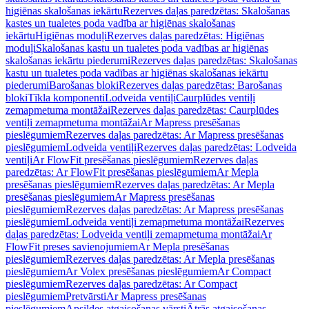
higiēnas skalošanas iekārtu
Rezerves daļas paredzētas: Skalošanas
kastes un tualetes poda vadība ar higiēnas skalošanas
iekārtu
Higiēnas moduļi
Rezerves daļas paredzētas: Higiēnas
moduļi
Skalošanas kastu un tualetes poda vadības ar higiēnas
skalošanas iekārtu piederumi
Rezerves daļas paredzētas: Skalošanas
kastu un tualetes poda vadības ar higiēnas skalošanas iekārtu
piederumi
Barošanas bloki
Rezerves daļas paredzētas: Barošanas
bloki
Tīkla komponenti
Lodveida ventiļi
Caurplūdes ventiļi
zemapmetuma montāžai
Rezerves daļas paredzētas: Caurplūdes
ventiļi zemapmetuma montāžai
Ar Mapress presēšanas
pieslēgumiem
Rezerves daļas paredzētas: Ar Mapress presēšanas
pieslēgumiem
Lodveida ventiļi
Rezerves daļas paredzētas: Lodveida
ventiļi
Ar FlowFit presēšanas pieslēgumiem
Rezerves daļas
paredzētas: Ar FlowFit presēšanas pieslēgumiem
Ar Mepla
presēšanas pieslēgumiem
Rezerves daļas paredzētas: Ar Mepla
presēšanas pieslēgumiem
Ar Mapress presēšanas
pieslēgumiem
Rezerves daļas paredzētas: Ar Mapress presēšanas
pieslēgumiem
Lodveida ventiļi zemapmetuma montāžai
Rezerves
daļas paredzētas: Lodveida ventiļi zemapmetuma montāžai
Ar
FlowFit preses savienojumiem
Ar Mepla presēšanas
pieslēgumiem
Rezerves daļas paredzētas: Ar Mepla presēšanas
pieslēgumiem
Ar Volex presēšanas pieslēgumiem
Ar Compact
pieslēgumiem
Rezerves daļas paredzētas: Ar Compact
pieslēgumiem
Pretvārsti
Ar Mapress presēšanas
pieslēgumiem
Apsildes atgaisošanas vārsti
Ātrās atgaisošanas