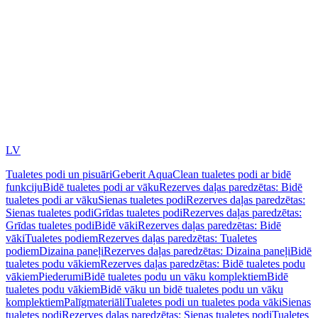
LV
Tualetes podi un pisuāri
Geberit AquaClean tualetes podi ar bidē
funkciju
Bidē tualetes podi ar vāku
Rezerves daļas paredzētas: Bidē
tualetes podi ar vāku
Sienas tualetes podi
Rezerves daļas paredzētas:
Sienas tualetes podi
Grīdas tualetes podi
Rezerves daļas paredzētas:
Grīdas tualetes podi
Bidē vāki
Rezerves daļas paredzētas: Bidē
vāki
Tualetes podiem
Rezerves daļas paredzētas: Tualetes
podiem
Dizaina paneļi
Rezerves daļas paredzētas: Dizaina paneļi
Bidē
tualetes podu vākiem
Rezerves daļas paredzētas: Bidē tualetes podu
vākiem
Piederumi
Bidē tualetes podu un vāku komplektiem
Bidē
tualetes podu vākiem
Bidē vāku un bidē tualetes podu un vāku
komplektiem
Palīgmateriāli
Tualetes podi un tualetes poda vāki
Sienas
tualetes podi
Rezerves daļas paredzētas: Sienas tualetes podi
Tualetes