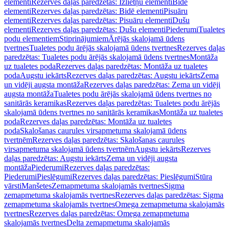
elementi
Rezerves daļas paredzētas: Izlietņu elementi
Bidē
elementi
Rezerves daļas paredzētas: Bidē elementi
Pisuāru
elementi
Rezerves daļas paredzētas: Pisuāru elementi
Dušu
elementi
Rezerves daļas paredzētas: Dušu elementi
Piederumi
Tualetes
podu elementiem
Stiprinājumiem
Ārējās skalojamā ūdens
tvertnes
Tualetes podu ārējās skalojamā ūdens tvertnes
Rezerves daļas
paredzētas: Tualetes podu ārējās skalojamā ūdens tvertnes
Montāža
uz tualetes poda
Rezerves daļas paredzētas: Montāža uz tualetes
poda
Augstu iekārts
Rezerves daļas paredzētas: Augstu iekārts
Zema
un vidēji augsta montāža
Rezerves daļas paredzētas: Zema un vidēji
augsta montāža
Tualetes podu ārējās skalojamā ūdens tvertnes no
sanitārās keramikas
Rezerves daļas paredzētas: Tualetes podu ārējās
skalojamā ūdens tvertnes no sanitārās keramikas
Montāža uz tualetes
poda
Rezerves daļas paredzētas: Montāža uz tualetes
poda
Skalošanas caurules virsapmetuma skalojamā ūdens
tvertnēm
Rezerves daļas paredzētas: Skalošanas caurules
virsapmetuma skalojamā ūdens tvertnēm
Augstu iekārts
Rezerves
daļas paredzētas: Augstu iekārts
Zema un vidēji augsta
montāža
Piederumi
Rezerves daļas paredzētas:
Piederumi
Pieslēgumi
Rezerves daļas paredzētas: Pieslēgumi
Stūra
vārsti
Manšetes
Zemapmetuma skalojamās tvertnes
Sigma
zemapmetuma skalojamās tvertnes
Rezerves daļas paredzētas: Sigma
zemapmetuma skalojamās tvertnes
Omega zemapmetuma skalojamās
tvertnes
Rezerves daļas paredzētas: Omega zemapmetuma
skalojamās tvertnes
Delta zemapmetuma skalojamās