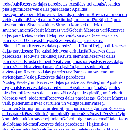
trejgabals
Rezerves daļas paredzētas: Apsildes trejgabals
Apsildes
pieslēgumi
Rezerves daļas paredzētas: Apsildes
pieslēgumi
Geberit Mapress C tērauds, piederumi
Blīves caurulēm un
veidgabaliem
Pārsegi caurulēm
Stiprinājumi caurulēm
Stiprinājumi
pieslēgumiem
Sistēmas blīves
Skrūvju komplekti atloku
savienojumiem
Geberit Mapress varš
Geberit Mapress varš
Rezerves
daļas paredzētas: Geberit Mapress varš
Uzmavas
Rezerves daļas
paredzētas: Uzmavas
Pārejas
Rezerves daļas paredzētas:
Pārejas
Līkumi
Rezerves daļas paredzētas: Līkumi
Trejgabali
Rezerves
daļas paredzētas: Trejgabali
Iebūvēta cirkulācija
Rezerves daļas
paredzētas: Iebūvēta cirkulācija
Krusta elementi
Rezerves daļas
paredzētas: Krusta elementi
Neatvienojamas pārejas
Rezerves daļas
paredzētas: Neatvienojamas pārejas
Pārejas un savienojumi,
atvienojami
Rezerves daļas paredzētas: Pārejas un savienojumi,
atvienojami
Noslēgi
Rezerves daļas paredzētas:
Noslēgi
Pieslēgumi
Rezerves daļas paredzētas: Pieslēgumi
Apsildes
trejgabals
Rezerves daļas paredzētas: Apsildes trejgabals
Apsildes
pieslēgumi
Rezerves daļas paredzētas: Apsildes pieslēgumi
Geberit
Mapress varš, piederumi
Rezerves daļas paredzētas: Geberit Mapress
varš, piederumi
Blīves caurulēm un veidgabaliem
Pārsegi
caurulēm
Stiprinājumi caurulēm
Stiprinājumi pieslēgumiem
Rezerves
daļas paredzētas: Stiprinājumi pieslēgumiem
Sistēmas blīves
Skrūvju
komplekti atloku savienojumiem
Geberit higiēnas sistēma
Higiēniskās
skalošanas iekārtas
Rezerves daļas paredzētas: Higiēniskās
skalošanas iekārtas
Skalošanas kastes un tualetes poda vadība ar