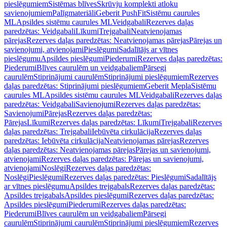
pieslēgumiem
Sistēmas blīves
Skrūvju komplekti atloku
savienojumiem
Palīgmateriāli
Geberit PushFit
Sistēmu caurules
ML
Apsildes sistēmu caurules ML
Veidgabali
Rezerves daļas
paredzētas: Veidgabali
Līkumi
Trejgabali
Neatvienojamas
pārejas
Rezerves daļas paredzētas: Neatvienojamas pārejas
Pārejas un
savienojumi, atvienojami
Pieslēgumi
Sadalītājs ar vītnes
pieslēgumu
Apsildes pieslēgumi
Piederumi
Rezerves daļas paredzētas:
Piederumi
Blīves caurulēm un veidgabaliem
Pārsegi
caurulēm
Stiprinājumi caurulēm
Stiprinājumi pieslēgumiem
Rezerves
daļas paredzētas: Stiprinājumi pieslēgumiem
Geberit Mepla
Sistēmu
caurules ML
Apsildes sistēmu caurules ML
Veidgabali
Rezerves daļas
paredzētas: Veidgabali
Savienojumi
Rezerves daļas paredzētas:
Savienojumi
Pārejas
Rezerves daļas paredzētas:
Pārejas
Līkumi
Rezerves daļas paredzētas: Līkumi
Trejgabali
Rezerves
daļas paredzētas: Trejgabali
Iebūvēta cirkulācija
Rezerves daļas
paredzētas: Iebūvēta cirkulācija
Neatvienojamas pārejas
Rezerves
daļas paredzētas: Neatvienojamas pārejas
Pārejas un savienojumi,
atvienojami
Rezerves daļas paredzētas: Pārejas un savienojumi,
atvienojami
Noslēgi
Rezerves daļas paredzētas:
Noslēgi
Pieslēgumi
Rezerves daļas paredzētas: Pieslēgumi
Sadalītājs
ar vītnes pieslēgumu
Apsildes trejgabals
Rezerves daļas paredzētas:
Apsildes trejgabals
Apsildes pieslēgumi
Rezerves daļas paredzētas:
Apsildes pieslēgumi
Piederumi
Rezerves daļas paredzētas:
Piederumi
Blīves caurulēm un veidgabaliem
Pārsegi
caurulēm
Stiprinājumi caurulēm
Stiprinājumi pieslēgumiem
Rezerves