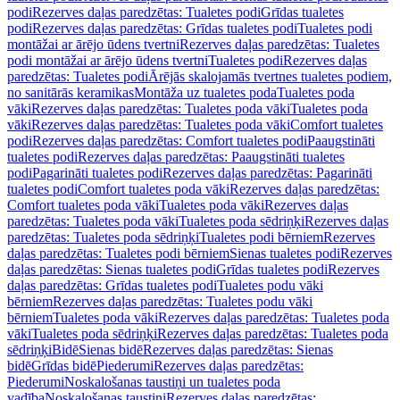
podi
Rezerves daļas paredzētas: Tualetes podi
Grīdas tualetes
podi
Rezerves daļas paredzētas: Grīdas tualetes podi
Tualetes podi
montāžai ar ārējo ūdens tvertni
Rezerves daļas paredzētas: Tualetes
podi montāžai ar ārējo ūdens tvertni
Tualetes podi
Rezerves daļas
paredzētas: Tualetes podi
Ārējās skalojamās tvertnes tualetes podiem,
no sanitārās keramikas
Montāža uz tualetes poda
Tualetes poda
vāki
Rezerves daļas paredzētas: Tualetes poda vāki
Tualetes poda
vāki
Rezerves daļas paredzētas: Tualetes poda vāki
Comfort tualetes
podi
Rezerves daļas paredzētas: Comfort tualetes podi
Paaugstināti
tualetes podi
Rezerves daļas paredzētas: Paaugstināti tualetes
podi
Pagarināti tualetes podi
Rezerves daļas paredzētas: Pagarināti
tualetes podi
Comfort tualetes poda vāki
Rezerves daļas paredzētas:
Comfort tualetes poda vāki
Tualetes poda vāki
Rezerves daļas
paredzētas: Tualetes poda vāki
Tualetes poda sēdriņķi
Rezerves daļas
paredzētas: Tualetes poda sēdriņķi
Tualetes podi bērniem
Rezerves
daļas paredzētas: Tualetes podi bērniem
Sienas tualetes podi
Rezerves
daļas paredzētas: Sienas tualetes podi
Grīdas tualetes podi
Rezerves
daļas paredzētas: Grīdas tualetes podi
Tualetes podu vāki
bērniem
Rezerves daļas paredzētas: Tualetes podu vāki
bērniem
Tualetes poda vāki
Rezerves daļas paredzētas: Tualetes poda
vāki
Tualetes poda sēdriņķi
Rezerves daļas paredzētas: Tualetes poda
sēdriņķi
Bidē
Sienas bidē
Rezerves daļas paredzētas: Sienas
bidē
Grīdas bidē
Piederumi
Rezerves daļas paredzētas:
Piederumi
Noskalošanas taustiņi un tualetes poda
vadība
Noskalošanas taustiņi
Rezerves daļas paredzētas: