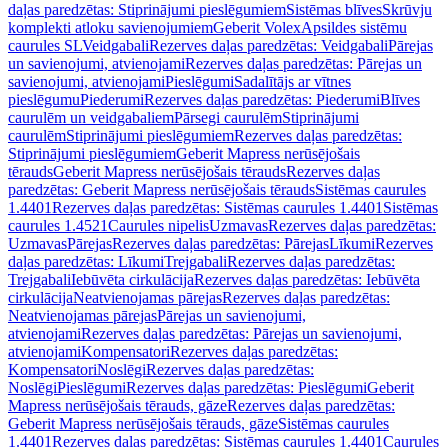
daļas paredzētas: Stiprinājumi pieslēgumiem
Sistēmas blīves
Skrūvju
komplekti atloku savienojumiem
Geberit Volex
Apsildes sistēmu
caurules SL
Veidgabali
Rezerves daļas paredzētas: Veidgabali
Pārejas
un savienojumi, atvienojami
Rezerves daļas paredzētas: Pārejas un
savienojumi, atvienojami
Pieslēgumi
Sadalītājs ar vītnes
pieslēgumu
Piederumi
Rezerves daļas paredzētas: Piederumi
Blīves
caurulēm un veidgabaliem
Pārsegi caurulēm
Stiprinājumi
caurulēm
Stiprinājumi pieslēgumiem
Rezerves daļas paredzētas:
Stiprinājumi pieslēgumiem
Geberit Mapress nerūsējošais
tērauds
Geberit Mapress nerūsējošais tērauds
Rezerves daļas
paredzētas: Geberit Mapress nerūsējošais tērauds
Sistēmas caurules
1.4401
Rezerves daļas paredzētas: Sistēmas caurules 1.4401
Sistēmas
caurules 1.4521
Caurules nipelis
Uzmavas
Rezerves daļas paredzētas:
Uzmavas
Pārejas
Rezerves daļas paredzētas: Pārejas
Līkumi
Rezerves
daļas paredzētas: Līkumi
Trejgabali
Rezerves daļas paredzētas:
Trejgabali
Iebūvēta cirkulācija
Rezerves daļas paredzētas: Iebūvēta
cirkulācija
Neatvienojamas pārejas
Rezerves daļas paredzētas:
Neatvienojamas pārejas
Pārejas un savienojumi,
atvienojami
Rezerves daļas paredzētas: Pārejas un savienojumi,
atvienojami
Kompensatori
Rezerves daļas paredzētas:
Kompensatori
Noslēgi
Rezerves daļas paredzētas:
Noslēgi
Pieslēgumi
Rezerves daļas paredzētas: Pieslēgumi
Geberit
Mapress nerūsējošais tērauds, gāze
Rezerves daļas paredzētas:
Geberit Mapress nerūsējošais tērauds, gāze
Sistēmas caurules
1.4401
Rezerves daļas paredzētas: Sistēmas caurules 1.4401
Caurules