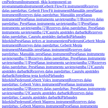
cm
Piederumi
Instrumenti, tīkla komponenti un
programmatūra
Instrumenti
Geberit FlowFit instrumenti
Rezerves
daļas paredzētas: Geberit FlowFit instrumenti
Manuālās presēšanas
instrumenti
Rezerves daļas paredzētas: Manuālās presēšanas
instrumenti
Presēšanas instrumentu savietojamība [1]
Rezerves daļas
paredzētas: Presēšanas instrumentu savietojamība [1]
Presēšanas
instrumentu savietojamība [2]
Rezerves daļas paredzētas: Presēšanas
instrumentu savietojamība [2]
Cauruļu apstrādes darbarīki
Rezerves
daļas paredzētas: Cauruļu apstrādes darbarīki
Pārbaudes
līdzeklis
Presēšanas ierīces ar instrumentiem
Piederumi
Geberit Mepla
instrumenti
Rezerves daļas paredzētas: Geberit Mepla
instrumenti
Manuālās presēšanas instrumenti
Rezerves daļas
paredzētas: Manuālās presēšanas instrumenti
Presēšanas instrumentu
savienojamība [1]
Rezerves daļas paredzētas: Presēšanas instrumentu
savienojamība [1]
Presēšanas instrumentu savienojamība [2]
Rezerves
daļas paredzētas: Presēšanas instrumentu savienojamība [2]
Cauruļu
apstrādes darbarīki
Rezerves daļas paredzētas: Cauruļu apstrādes
darbarīki
Spiediena testa korķis
Pārbaudes
līdzeklis
Piederumi
Geberit Volex instrumenti
Rezerves daļas
paredzētas: Geberit Volex instrumenti
Presēšanas instrumentu
savienojamība [2]
Rezerves daļas paredzētas: Presēšanas instrumentu
savienojamība [2]
Cauruļu apstrādes darbarīki
Rezerves daļas
paredzētas: Cauruļu apstrādes darbarīki
Pārbaudes
līdzeklis
Piederumi
Geberit Mapress instrumenti
Rezerves daļas
paredzētas: Geberit Mapress instrumenti
Presēšanas instrumentu