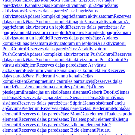
paredzētas: Kanalizācijas komplekti vannām, d52
Pagriežams
aktivizators
Rezerves daļas paredzētas: Pagriežams
aktivizators
Apdares komplekti pagriežamam aktivizatoram
Rezerves
daļas paredzētas: Apdares komplekti pagriežamam aktivizatoram
Ar
pagriežamu aktivizatoru un ieplūdi
Rezerves daļas paredzētas: Ar
pagriežamu aktivizatoru un ieplūdi
Apdares komplekti pagriežamam
aktivizatoram un ieplūdei
Rezerves daļas paredzētas: Apdares
komplekti pagriežamam aktivizatoram un ieplūdei
Ar aktivizatoru
PushControl
Rezerves daļas paredzētas: Ar aktivizatoru
PushControl
Apdares komplekti aktivizatoram PushControl
Rezerves
daļas paredzētas: Apdares komplekti aktivizatoram PushControl
Ar
vārstu aizbāžņiem
Rezerves daļas paredzētas: Ar vārstu
aizbāžņiem
Piederumi vannu kanalizācijas komplektiem
Rezerves
daļas paredzētas: Piederumi vannu kanalizācijas
komplektiem
Zemapmetuma caurules pārtraucējs
Rezerves daļas
paredzētas: Zemapmetuma caurules pārtraucējs
Ūdens
pieslēgumi
Instalācijas un skalošanas sistēmas
Geberit Duofix
Sienas
sistēmas
Rezerves daļas paredzētas: Sienas sistēmas
Stiprināšanas
sistēmas
Rezerves daļas paredzētas: Stiprināšanas sistēmas
Paneļu
apšuvums
Piederumi
Rezerves daļas paredzētas: Piederumi
Montāžas
elementi
Rezerves daļas paredzētas: Montāžas elementi
Tualetes podu
elementi
Rezerves daļas paredzētas: Tualetes podu elementi
Izlietņu
elementi
Rezerves daļas paredzētas: Izlietņu elementi
Bidē
elementi
Rezerves daļas paredzētas: Bidē elementi
Pisuāru