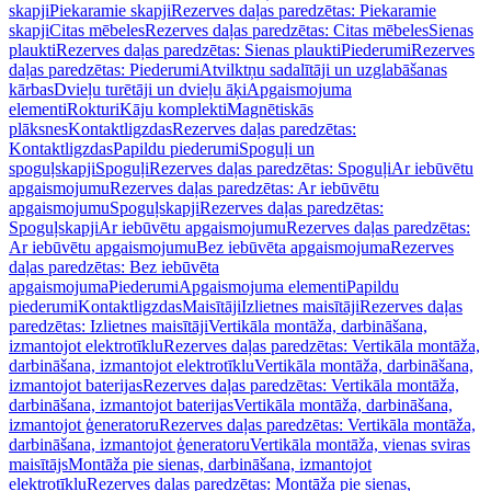
skapji
Piekaramie skapji
Rezerves daļas paredzētas: Piekaramie
skapji
Citas mēbeles
Rezerves daļas paredzētas: Citas mēbeles
Sienas
plaukti
Rezerves daļas paredzētas: Sienas plaukti
Piederumi
Rezerves
daļas paredzētas: Piederumi
Atvilktņu sadalītāji un uzglabāšanas
kārbas
Dvieļu turētāji un dvieļu āķi
Apgaismojuma
elementi
Rokturi
Kāju komplekti
Magnētiskās
plāksnes
Kontaktligzdas
Rezerves daļas paredzētas:
Kontaktligzdas
Papildu piederumi
Spoguļi un
spoguļskapji
Spoguļi
Rezerves daļas paredzētas: Spoguļi
Ar iebūvētu
apgaismojumu
Rezerves daļas paredzētas: Ar iebūvētu
apgaismojumu
Spoguļskapji
Rezerves daļas paredzētas:
Spoguļskapji
Ar iebūvētu apgaismojumu
Rezerves daļas paredzētas:
Ar iebūvētu apgaismojumu
Bez iebūvēta apgaismojuma
Rezerves
daļas paredzētas: Bez iebūvēta
apgaismojuma
Piederumi
Apgaismojuma elementi
Papildu
piederumi
Kontaktligzdas
Maisītāji
Izlietnes maisītāji
Rezerves daļas
paredzētas: Izlietnes maisītāji
Vertikāla montāža, darbināšana,
izmantojot elektrotīklu
Rezerves daļas paredzētas: Vertikāla montāža,
darbināšana, izmantojot elektrotīklu
Vertikāla montāža, darbināšana,
izmantojot baterijas
Rezerves daļas paredzētas: Vertikāla montāža,
darbināšana, izmantojot baterijas
Vertikāla montāža, darbināšana,
izmantojot ģeneratoru
Rezerves daļas paredzētas: Vertikāla montāža,
darbināšana, izmantojot ģeneratoru
Vertikāla montāža, vienas sviras
maisītājs
Montāža pie sienas, darbināšana, izmantojot
elektrotīklu
Rezerves daļas paredzētas: Montāža pie sienas,