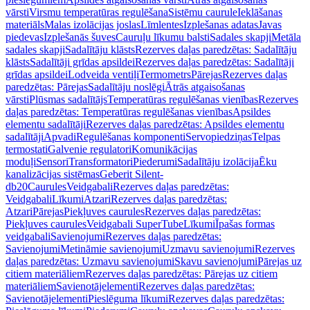
vārsti
Virsmu temperatūras regulēšana
Sistēmu caurule
Ieklāšanas
materiāls
Malas izolācijas joslas
Līmlentes
Izplešanas adatas
Javas
piedevas
Izplešanās šuves
Cauruļu līkumu balsti
Sadales skapji
Metāla
sadales skapji
Sadalītāju klāsts
Rezerves daļas paredzētas: Sadalītāju
klāsts
Sadalītāji grīdas apsildei
Rezerves daļas paredzētas: Sadalītāji
grīdas apsildei
Lodveida ventiļi
Termometrs
Pārejas
Rezerves daļas
paredzētas: Pārejas
Sadalītāju noslēgi
Ātrās atgaisošanas
vārsti
Plūsmas sadalītājs
Temperatūras regulēšanas vienības
Rezerves
daļas paredzētas: Temperatūras regulēšanas vienības
Apsildes
elementu sadalītāji
Rezerves daļas paredzētas: Apsildes elementu
sadalītāji
Apvadi
Regulēšanas komponenti
Servopiedziņas
Telpas
termostati
Galvenie regulatori
Komunikācijas
moduļi
Sensori
Transformatori
Piederumi
Sadalītāju izolācija
Ēku
kanalizācijas sistēmas
Geberit Silent-
db20
Caurules
Veidgabali
Rezerves daļas paredzētas:
Veidgabali
Līkumi
Atzari
Rezerves daļas paredzētas:
Atzari
Pārejas
Piekļuves caurules
Rezerves daļas paredzētas:
Piekļuves caurules
Veidgabali SuperTube
Līkumi
Īpašas formas
veidgabali
Savienojumi
Rezerves daļas paredzētas:
Savienojumi
Metināmie savienojumi
Uzmavu savienojumi
Rezerves
daļas paredzētas: Uzmavu savienojumi
Skavu savienojumi
Pārejas uz
citiem materiāliem
Rezerves daļas paredzētas: Pārejas uz citiem
materiāliem
Savienotājelementi
Rezerves daļas paredzētas:
Savienotājelementi
Pieslēguma līkumi
Rezerves daļas paredzētas: