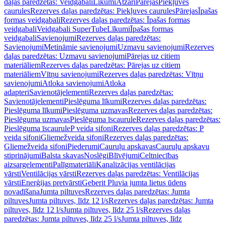
daļas paredzētas: Veidgabali
Līkumi
Atzari
Pārejas
Piekļuves
caurules
Rezerves daļas paredzētas: Piekļuves caurules
Pārejas
Īpašas
formas veidgabali
Rezerves daļas paredzētas: Īpašas formas
veidgabali
Veidgabali SuperTube
Līkumi
Īpašas formas
veidgabali
Savienojumi
Rezerves daļas paredzētas:
Savienojumi
Metināmie savienojumi
Uzmavu savienojumi
Rezerves
daļas paredzētas: Uzmavu savienojumi
Pārejas uz citiem
materiāliem
Rezerves daļas paredzētas: Pārejas uz citiem
materiāliem
Vītņu savienojumi
Rezerves daļas paredzētas: Vītņu
savienojumi
Atloka savienojumi
Atloka
adapteri
Savienotājelementi
Rezerves daļas paredzētas:
Savienotājelementi
Pieslēguma līkumi
Rezerves daļas paredzētas:
Pieslēguma līkumi
Pieslēguma uzmavas
Rezerves daļas paredzētas:
Pieslēguma uzmavas
Pieslēguma īscaurule
Rezerves daļas paredzētas:
Pieslēguma īscaurule
P veida sifoni
Rezerves daļas paredzētas: P
veida sifoni
Gliemežveida sifoni
Rezerves daļas paredzētas:
Gliemežveida sifoni
Piederumi
Cauruļu apskavas
Cauruļu apskavu
stiprinājumi
Balsta skavas
Noslēgi
Blīvējumi
Celtniecības
aizsargelementi
Palīgmateriāli
Kanalizācijas ventilācijas
vārsti
Ventilācijas vārsti
Rezerves daļas paredzētas: Ventilācijas
vārsti
Enerģijas pretvārsti
Geberit Pluvia jumta lietus ūdens
novadīšana
Jumta piltuves
Rezerves daļas paredzētas: Jumta
piltuves
Jumta piltuves, līdz 12 l/s
Rezerves daļas paredzētas: Jumta
piltuves, līdz 12 l/s
Jumta piltuves, līdz 25 l/s
Rezerves daļas
paredzētas: Jumta piltuves, līdz 25 l/s
Jumta piltuves, līdz