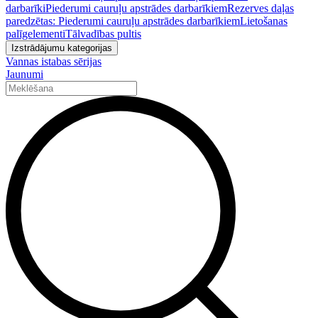
darbarīki
Piederumi cauruļu apstrādes darbarīkiem
Rezerves daļas
paredzētas: Piederumi cauruļu apstrādes darbarīkiem
Lietošanas
palīgelementi
Tālvadības pultis
Izstrādājumu kategorijas
Vannas istabas sērijas
Jaunumi