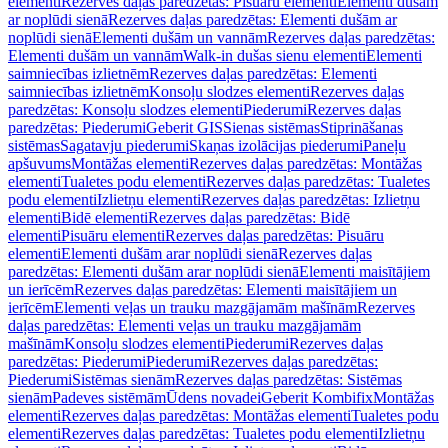
elementi
Rezerves daļas paredzētas: Pisuāru elementi
Elementi dušām
ar noplūdi sienā
Rezerves daļas paredzētas: Elementi dušām ar
noplūdi sienā
Elementi dušām un vannām
Rezerves daļas paredzētas:
Elementi dušām un vannām
Walk-in dušas sienu elementi
Elementi
saimniecības izlietnēm
Rezerves daļas paredzētas: Elementi
saimniecības izlietnēm
Konsoļu slodzes elementi
Rezerves daļas
paredzētas: Konsoļu slodzes elementi
Piederumi
Rezerves daļas
paredzētas: Piederumi
Geberit GIS
Sienas sistēmas
Stiprināšanas
sistēmas
Sagatavju piederumi
Skaņas izolācijas piederumi
Paneļu
apšuvums
Montāžas elementi
Rezerves daļas paredzētas: Montāžas
elementi
Tualetes podu elementi
Rezerves daļas paredzētas: Tualetes
podu elementi
Izlietņu elementi
Rezerves daļas paredzētas: Izlietņu
elementi
Bidē elementi
Rezerves daļas paredzētas: Bidē
elementi
Pisuāru elementi
Rezerves daļas paredzētas: Pisuāru
elementi
Elementi dušām arar noplūdi sienā
Rezerves daļas
paredzētas: Elementi dušām arar noplūdi sienā
Elementi maisītājiem
un ierīcēm
Rezerves daļas paredzētas: Elementi maisītājiem un
ierīcēm
Elementi veļas un trauku mazgājamām mašīnām
Rezerves
daļas paredzētas: Elementi veļas un trauku mazgājamām
mašīnām
Konsoļu slodzes elementi
Piederumi
Rezerves daļas
paredzētas: Piederumi
Piederumi
Rezerves daļas paredzētas:
Piederumi
Sistēmas sienām
Rezerves daļas paredzētas: Sistēmas
sienām
Padeves sistēmām
Ūdens novadei
Geberit Kombifix
Montāžas
elementi
Rezerves daļas paredzētas: Montāžas elementi
Tualetes podu
elementi
Rezerves daļas paredzētas: Tualetes podu elementi
Izlietņu