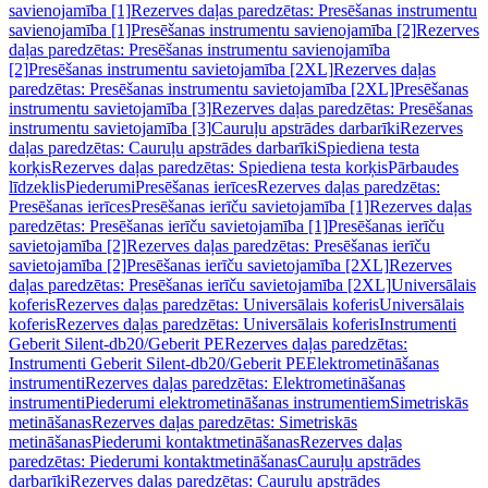
savienojamība [1]
Rezerves daļas paredzētas: Presēšanas instrumentu
savienojamība [1]
Presēšanas instrumentu savienojamība [2]
Rezerves
daļas paredzētas: Presēšanas instrumentu savienojamība
[2]
Presēšanas instrumentu savietojamība [2XL]
Rezerves daļas
paredzētas: Presēšanas instrumentu savietojamība [2XL]
Presēšanas
instrumentu savietojamība [3]
Rezerves daļas paredzētas: Presēšanas
instrumentu savietojamība [3]
Cauruļu apstrādes darbarīki
Rezerves
daļas paredzētas: Cauruļu apstrādes darbarīki
Spiediena testa
korķis
Rezerves daļas paredzētas: Spiediena testa korķis
Pārbaudes
līdzeklis
Piederumi
Presēšanas ierīces
Rezerves daļas paredzētas:
Presēšanas ierīces
Presēšanas ierīču savietojamība [1]
Rezerves daļas
paredzētas: Presēšanas ierīču savietojamība [1]
Presēšanas ierīču
savietojamība [2]
Rezerves daļas paredzētas: Presēšanas ierīču
savietojamība [2]
Presēšanas ierīču savietojamība [2XL]
Rezerves
daļas paredzētas: Presēšanas ierīču savietojamība [2XL]
Universālais
koferis
Rezerves daļas paredzētas: Universālais koferis
Universālais
koferis
Rezerves daļas paredzētas: Universālais koferis
Instrumenti
Geberit Silent-db20/Geberit PE
Rezerves daļas paredzētas:
Instrumenti Geberit Silent-db20/Geberit PE
Elektrometināšanas
instrumenti
Rezerves daļas paredzētas: Elektrometināšanas
instrumenti
Piederumi elektrometināšanas instrumentiem
Simetriskās
metināšanas
Rezerves daļas paredzētas: Simetriskās
metināšanas
Piederumi kontaktmetināšanas
Rezerves daļas
paredzētas: Piederumi kontaktmetināšanas
Cauruļu apstrādes
darbarīki
Rezerves daļas paredzētas: Cauruļu apstrādes