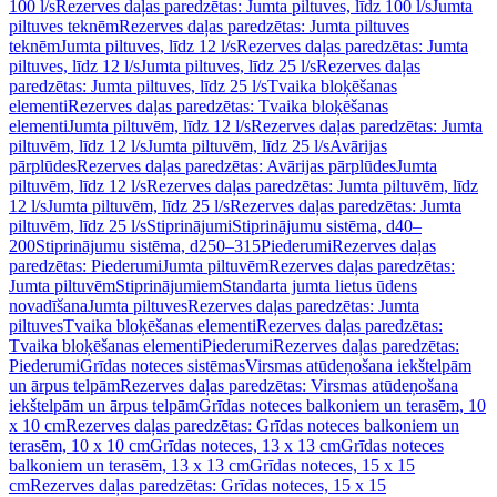
100 l/s
Rezerves daļas paredzētas: Jumta piltuves, līdz 100 l/s
Jumta
piltuves teknēm
Rezerves daļas paredzētas: Jumta piltuves
teknēm
Jumta piltuves, līdz 12 l/s
Rezerves daļas paredzētas: Jumta
piltuves, līdz 12 l/s
Jumta piltuves, līdz 25 l/s
Rezerves daļas
paredzētas: Jumta piltuves, līdz 25 l/s
Tvaika bloķēšanas
elementi
Rezerves daļas paredzētas: Tvaika bloķēšanas
elementi
Jumta piltuvēm, līdz 12 l/s
Rezerves daļas paredzētas: Jumta
piltuvēm, līdz 12 l/s
Jumta piltuvēm, līdz 25 l/s
Avārijas
pārplūdes
Rezerves daļas paredzētas: Avārijas pārplūdes
Jumta
piltuvēm, līdz 12 l/s
Rezerves daļas paredzētas: Jumta piltuvēm, līdz
12 l/s
Jumta piltuvēm, līdz 25 l/s
Rezerves daļas paredzētas: Jumta
piltuvēm, līdz 25 l/s
Stiprinājumi
Stiprinājumu sistēma, d40–
200
Stiprinājumu sistēma, d250–315
Piederumi
Rezerves daļas
paredzētas: Piederumi
Jumta piltuvēm
Rezerves daļas paredzētas:
Jumta piltuvēm
Stiprinājumiem
Standarta jumta lietus ūdens
novadīšana
Jumta piltuves
Rezerves daļas paredzētas: Jumta
piltuves
Tvaika bloķēšanas elementi
Rezerves daļas paredzētas:
Tvaika bloķēšanas elementi
Piederumi
Rezerves daļas paredzētas:
Piederumi
Grīdas noteces sistēmas
Virsmas atūdeņošana iekštelpām
un ārpus telpām
Rezerves daļas paredzētas: Virsmas atūdeņošana
iekštelpām un ārpus telpām
Grīdas noteces balkoniem un terasēm, 10
x 10 cm
Rezerves daļas paredzētas: Grīdas noteces balkoniem un
terasēm, 10 x 10 cm
Grīdas noteces, 13 x 13 cm
Grīdas noteces
balkoniem un terasēm, 13 x 13 cm
Grīdas noteces, 15 x 15
cm
Rezerves daļas paredzētas: Grīdas noteces, 15 x 15