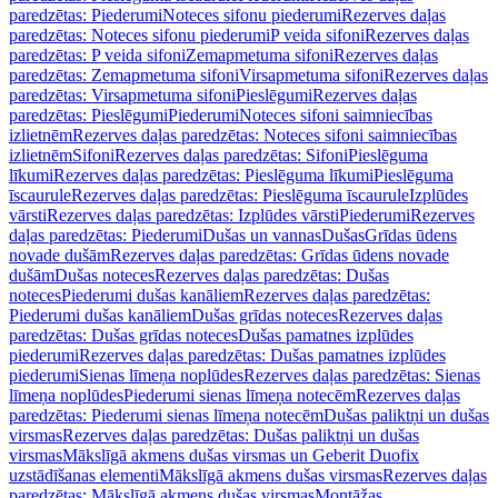
paredzētas: Piederumi
Noteces sifonu piederumi
Rezerves daļas
paredzētas: Noteces sifonu piederumi
P veida sifoni
Rezerves daļas
paredzētas: P veida sifoni
Zemapmetuma sifoni
Rezerves daļas
paredzētas: Zemapmetuma sifoni
Virsapmetuma sifoni
Rezerves daļas
paredzētas: Virsapmetuma sifoni
Pieslēgumi
Rezerves daļas
paredzētas: Pieslēgumi
Piederumi
Noteces sifoni saimniecības
izlietnēm
Rezerves daļas paredzētas: Noteces sifoni saimniecības
izlietnēm
Sifoni
Rezerves daļas paredzētas: Sifoni
Pieslēguma
līkumi
Rezerves daļas paredzētas: Pieslēguma līkumi
Pieslēguma
īscaurule
Rezerves daļas paredzētas: Pieslēguma īscaurule
Izplūdes
vārsti
Rezerves daļas paredzētas: Izplūdes vārsti
Piederumi
Rezerves
daļas paredzētas: Piederumi
Dušas un vannas
Dušas
Grīdas ūdens
novade dušām
Rezerves daļas paredzētas: Grīdas ūdens novade
dušām
Dušas noteces
Rezerves daļas paredzētas: Dušas
noteces
Piederumi dušas kanāliem
Rezerves daļas paredzētas:
Piederumi dušas kanāliem
Dušas grīdas noteces
Rezerves daļas
paredzētas: Dušas grīdas noteces
Dušas pamatnes izplūdes
piederumi
Rezerves daļas paredzētas: Dušas pamatnes izplūdes
piederumi
Sienas līmeņa noplūdes
Rezerves daļas paredzētas: Sienas
līmeņa noplūdes
Piederumi sienas līmeņa notecēm
Rezerves daļas
paredzētas: Piederumi sienas līmeņa notecēm
Dušas paliktņi un dušas
virsmas
Rezerves daļas paredzētas: Dušas paliktņi un dušas
virsmas
Mākslīgā akmens dušas virsmas un Geberit Duofix
uzstādīšanas elementi
Mākslīgā akmens dušas virsmas
Rezerves daļas
paredzētas: Mākslīgā akmens dušas virsmas
Montāžas