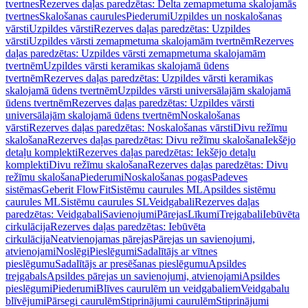
tvertnes
Rezerves daļas paredzētas: Delta zemapmetuma skalojamās
tvertnes
Skalošanas caurules
Piederumi
Uzpildes un noskalošanas
vārsti
Uzpildes vārsti
Rezerves daļas paredzētas: Uzpildes
vārsti
Uzpildes vārsti zemapmetuma skalojamām tvertnēm
Rezerves
daļas paredzētas: Uzpildes vārsti zemapmetuma skalojamām
tvertnēm
Uzpildes vārsti keramikas skalojamā ūdens
tvertnēm
Rezerves daļas paredzētas: Uzpildes vārsti keramikas
skalojamā ūdens tvertnēm
Uzpildes vārsti universālajām skalojamā
ūdens tvertnēm
Rezerves daļas paredzētas: Uzpildes vārsti
universālajām skalojamā ūdens tvertnēm
Noskalošanas
vārsti
Rezerves daļas paredzētas: Noskalošanas vārsti
Divu režīmu
skalošana
Rezerves daļas paredzētas: Divu režīmu skalošana
Iekšējo
detaļu komplekti
Rezerves daļas paredzētas: Iekšējo detaļu
komplekti
Divu režīmu skalošana
Rezerves daļas paredzētas: Divu
režīmu skalošana
Piederumi
Noskalošanas pogas
Padeves
sistēmas
Geberit FlowFit
Sistēmu caurules ML
Apsildes sistēmu
caurules ML
Sistēmu caurules SL
Veidgabali
Rezerves daļas
paredzētas: Veidgabali
Savienojumi
Pārejas
Līkumi
Trejgabali
Iebūvēta
cirkulācija
Rezerves daļas paredzētas: Iebūvēta
cirkulācija
Neatvienojamas pārejas
Pārejas un savienojumi,
atvienojami
Noslēgi
Pieslēgumi
Sadalītājs ar vītnes
pieslēgumu
Sadalītājs ar presēšanas pieslēgumu
Apsildes
trejgabals
Apsildes pārejas un savienojumi, atvienojami
Apsildes
pieslēgumi
Piederumi
Blīves caurulēm un veidgabaliem
Veidgabalu
blīvējumi
Pārsegi caurulēm
Stiprinājumi caurulēm
Stiprinājumi