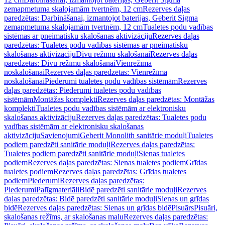
zemapmetuma skalojamām tvertnēm, 12 cm
Rezerves daļas
paredzētas: Darbināšanai, izmantojot baterijas, Geberit Sigma
zemapmetuma skalojamām tvertnēm, 12 cm
Tualetes podu vadības
sistēmas ar pneimatisku skalošanas aktivizāciju
Rezerves daļas
paredzētas: Tualetes podu vadības sistēmas ar pneimatisku
skalošanas aktivizāciju
Divu režīmu skalošanai
Rezerves daļas
paredzētas: Divu režīmu skalošanai
Vienrežīma
noskalošanai
Rezerves daļas paredzētas: Vienrežīma
noskalošanai
Piederumi tualetes podu vadības sistēmām
Rezerves
daļas paredzētas: Piederumi tualetes podu vadības
sistēmām
Montāžas komplekti
Rezerves daļas paredzētas: Montāžas
komplekti
Tualetes podu vadības sistēmām ar elektronisku
skalošanas aktivizāciju
Rezerves daļas paredzētas: Tualetes podu
vadības sistēmām ar elektronisku skalošanas
aktivizāciju
Savienojumi
Geberit Monolith sanitārie moduļi
Tualetes
podiem paredzēti sanitārie moduļi
Rezerves daļas paredzētas:
Tualetes podiem paredzēti sanitārie moduļi
Sienas tualetes
podiem
Rezerves daļas paredzētas: Sienas tualetes podiem
Grīdas
tualetes podiem
Rezerves daļas paredzētas: Grīdas tualetes
podiem
Piederumi
Rezerves daļas paredzētas:
Piederumi
Palīgmateriāli
Bidē paredzēti sanitārie moduļi
Rezerves
daļas paredzētas: Bidē paredzēti sanitārie moduļi
Sienas un grīdas
bidē
Rezerves daļas paredzētas: Sienas un grīdas bidē
Pisuārs
Pisuāri,
skalošanas režīms, ar skalošanas malu
Rezerves daļas paredzētas: