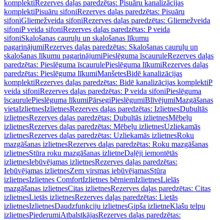
komplekti
Rezerves daļas paredzētas: Pisuāru kanalizācijas
komplekti
Pisuāru sifoni
Rezerves daļas paredzētas: Pisuāru
sifoni
Gliemežveida sifoni
Rezerves daļas paredzētas: Gliemežveida
sifoni
P veida sifoni
Rezerves daļas paredzētas: P veida
sifoni
Skalošanas cauruļu un skalošanas līkumu
pagarinājumi
Rezerves daļas paredzētas: Skalošanas cauruļu un
skalošanas līkumu pagarinājumi
Pieslēguma īscaurule
Rezerves daļas
paredzētas: Pieslēguma īscaurule
Pieslēguma līkumi
Rezerves daļas
paredzētas: Pieslēguma līkumi
Manšetes
Bidē kanalizācijas
komplekti
Rezerves daļas paredzētas: Bidē kanalizācijas komplekti
P
veida sifoni
Rezerves daļas paredzētas: P veida sifoni
Pieslēguma
īscaurule
Pieslēguma līkumi
Pārsegi
Pieslēgumi
Blīvējumi
Mazgāšanas
vieta
Izlietnes
Izlietnes
Rezerves daļas paredzētas: Izlietnes
Dubultās
izlietnes
Rezerves daļas paredzētas: Dubultās izlietnes
Mēbeļu
izlietnes
Rezerves daļas paredzētas: Mēbeļu izlietnes
Uzliekamās
izlietnes
Rezerves daļas paredzētas: Uzliekamās izlietnes
Roku
mazgāšanas izlietnes
Rezerves daļas paredzētas: Roku mazgāšanas
izlietnes
Stūra roku mazgāšanas izlietne
Daļēji iemontētās
izlietnes
Iebūvējamas izlietnes
Rezerves daļas paredzētas:
Iebūvējamas izlietnes
Zem virsmas iebūvējamas
Stūra
izlietnes
Izlietnes Comfort
Izlietnes bērniem
Izlietnes
Lielās
mazgāšanas izlietnes
Citas izlietnes
Rezerves daļas paredzētas: Citas
izlietnes
Lietās izlietnes
Rezerves daļas paredzētas: Lietās
izlietnes
Izlietnes
Daudzfunkciju izlietnes
Ģipša izlietne
Klašu telpu
izlietnes
Piederumi
Atbalstkājas
Rezerves daļas paredzētas: