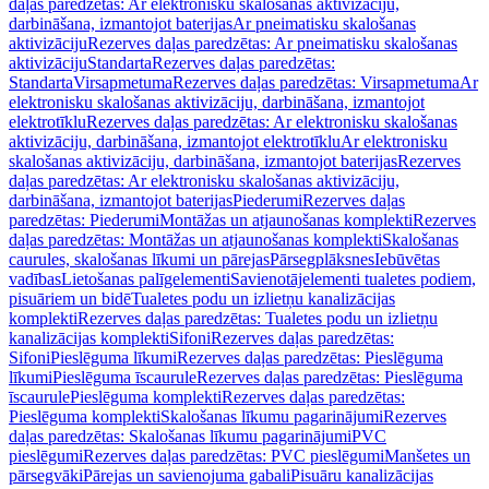
daļas paredzētas: Ar elektronisku skalošanas aktivizāciju,
darbināšana, izmantojot baterijas
Ar pneimatisku skalošanas
aktivizāciju
Rezerves daļas paredzētas: Ar pneimatisku skalošanas
aktivizāciju
Standarta
Rezerves daļas paredzētas:
Standarta
Virsapmetuma
Rezerves daļas paredzētas: Virsapmetuma
Ar
elektronisku skalošanas aktivizāciju, darbināšana, izmantojot
elektrotīklu
Rezerves daļas paredzētas: Ar elektronisku skalošanas
aktivizāciju, darbināšana, izmantojot elektrotīklu
Ar elektronisku
skalošanas aktivizāciju, darbināšana, izmantojot baterijas
Rezerves
daļas paredzētas: Ar elektronisku skalošanas aktivizāciju,
darbināšana, izmantojot baterijas
Piederumi
Rezerves daļas
paredzētas: Piederumi
Montāžas un atjaunošanas komplekti
Rezerves
daļas paredzētas: Montāžas un atjaunošanas komplekti
Skalošanas
caurules, skalošanas līkumi un pārejas
Pārsegplāksnes
Iebūvētas
vadības
Lietošanas palīgelementi
Savienotājelementi tualetes podiem,
pisuāriem un bidē
Tualetes podu un izlietņu kanalizācijas
komplekti
Rezerves daļas paredzētas: Tualetes podu un izlietņu
kanalizācijas komplekti
Sifoni
Rezerves daļas paredzētas:
Sifoni
Pieslēguma līkumi
Rezerves daļas paredzētas: Pieslēguma
līkumi
Pieslēguma īscaurule
Rezerves daļas paredzētas: Pieslēguma
īscaurule
Pieslēguma komplekti
Rezerves daļas paredzētas:
Pieslēguma komplekti
Skalošanas līkumu pagarinājumi
Rezerves
daļas paredzētas: Skalošanas līkumu pagarinājumi
PVC
pieslēgumi
Rezerves daļas paredzētas: PVC pieslēgumi
Manšetes un
pārsegvāki
Pārejas un savienojuma gabali
Pisuāru kanalizācijas