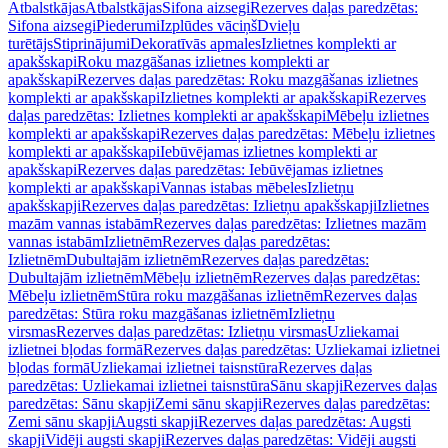
Atbalstkājas
Atbalstkājas
Sifona aizsegi
Rezerves daļas paredzētas:
Sifona aizsegi
Piederumi
Izplūdes vāciņš
Dvieļu
turētājs
Stiprinājumi
Dekoratīvās apmales
Izlietnes komplekti ar
apakšskapi
Roku mazgāšanas izlietnes komplekti ar
apakšskapi
Rezerves daļas paredzētas: Roku mazgāšanas izlietnes
komplekti ar apakšskapi
Izlietnes komplekti ar apakšskapi
Rezerves
daļas paredzētas: Izlietnes komplekti ar apakšskapi
Mēbeļu izlietnes
komplekti ar apakšskapi
Rezerves daļas paredzētas: Mēbeļu izlietnes
komplekti ar apakšskapi
Iebūvējamas izlietnes komplekti ar
apakšskapi
Rezerves daļas paredzētas: Iebūvējamas izlietnes
komplekti ar apakšskapi
Vannas istabas mēbeles
Izlietņu
apakšskapji
Rezerves daļas paredzētas: Izlietņu apakšskapji
Izlietnes
mazām vannas istabām
Rezerves daļas paredzētas: Izlietnes mazām
vannas istabām
Izlietnēm
Rezerves daļas paredzētas:
Izlietnēm
Dubultajām izlietnēm
Rezerves daļas paredzētas:
Dubultajām izlietnēm
Mēbeļu izlietnēm
Rezerves daļas paredzētas:
Mēbeļu izlietnēm
Stūra roku mazgāšanas izlietnēm
Rezerves daļas
paredzētas: Stūra roku mazgāšanas izlietnēm
Izlietņu
virsmas
Rezerves daļas paredzētas: Izlietņu virsmas
Uzliekamai
izlietnei bļodas formā
Rezerves daļas paredzētas: Uzliekamai izlietnei
bļodas formā
Uzliekamai izlietnei taisnstūra
Rezerves daļas
paredzētas: Uzliekamai izlietnei taisnstūra
Sānu skapji
Rezerves daļas
paredzētas: Sānu skapji
Zemi sānu skapji
Rezerves daļas paredzētas:
Zemi sānu skapji
Augsti skapji
Rezerves daļas paredzētas: Augsti
skapji
Vidēji augsti skapji
Rezerves daļas paredzētas: Vidēji augsti