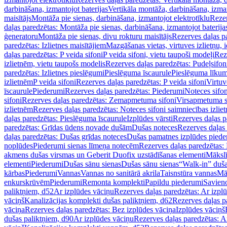
darbināšana, izmantojot baterijas
Vertikāla montāža, darbināšana, izma
maisītājs
Montāža pie sienas, darbināšana, izmantojot elektrotīklu
Rezer
daļas paredzētas: Montāža pie sienas, darbināšana, izmantojot baterija
ģeneratoru
Montāža pie sienas, divu rokturu maisītājs
Rezerves daļas pa
paredzētas: Izlietnes maisītājiem
Mazgāšanas vietas, virtuves izlietņu, i
daļas paredzētas: P veida sifoni
P veida sifoni, vietu taupoši modeļi
Reze
izlietnēm, vietu taupošs modelis
Rezerves daļas paredzētas: Pudeļsifoni
paredzētas: Izlietnes pieslēgumi
Pieslēguma īscaurule
Pieslēguma līkum
izlietnēm
P veida sifoni
Rezerves daļas paredzētas: P veida sifoni
Virtuv
īscaurule
Piederumi
Rezerves daļas paredzētas: Piederumi
Noteces sifo
sifoni
Rezerves daļas paredzētas: Zemapmetuma sifoni
Virsapmetuma s
izlietnēm
Rezerves daļas paredzētas: Noteces sifoni saimniecības izlie
daļas paredzētas: Pieslēguma īscaurule
Izplūdes vārsti
Rezerves daļas pa
paredzētas: Grīdas ūdens novade dušām
Dušas noteces
Rezerves daļas
daļas paredzētas: Dušas grīdas noteces
Dušas pamatnes izplūdes piede
noplūdes
Piederumi sienas līmeņa notecēm
Rezerves daļas paredzētas:
akmens dušas virsmas un Geberit Duofix uzstādīšanas elementi
Mākslī
elementi
Piederumi
Dušas sānu sienas
Dušas sānu sienas
“Walk-in” duša
kārbas
Piederumi
Vannas
Vannas no sanitārā akrila
Taisnstūra vannas
Mā
enkurskrūvēm
Piederumi
Remonta komplekti
Papildu piederumi
Savien
paliktņiem, d52
Ar izplūdes vāciņu
Rezerves daļas paredzētas: Ar izpl
vāciņš
Kanalizācijas komplekti dušas paliktņiem, d62
Rezerves daļas p
vāciņa
Rezerves daļas paredzētas: Bez izplūdes vāciņa
Izplūdes vāciņš
dušas paliktņiem, d90
Ar izplūdes vāciņu
Rezerves daļas paredzētas: A