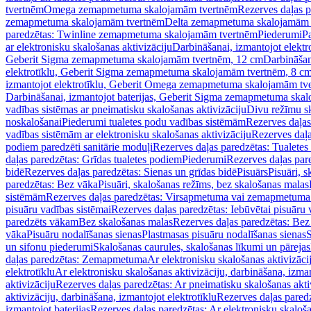
tvertnēm
Omega zemapmetuma skalojamām tvertnēm
Rezerves daļas 
zemapmetuma skalojamām tvertnēm
Delta zemapmetuma skalojamām 
paredzētas: Twinline zemapmetuma skalojamām tvertnēm
Piederumi
Pa
ar elektronisku skalošanas aktivizāciju
Darbināšanai, izmantojot elek
Geberit Sigma zemapmetuma skalojamām tvertnēm, 12 cm
Darbināšan
elektrotīklu, Geberit Sigma zemapmetuma skalojamām tvertnēm, 8 c
izmantojot elektrotīklu, Geberit Omega zemapmetuma skalojamām tv
Darbināšanai, izmantojot baterijas, Geberit Sigma zemapmetuma ska
vadības sistēmas ar pneimatisku skalošanas aktivizāciju
Divu režīmu s
noskalošanai
Piederumi tualetes podu vadības sistēmām
Rezerves daļas
vadības sistēmām ar elektronisku skalošanas aktivizāciju
Rezerves daļa
podiem paredzēti sanitārie moduļi
Rezerves daļas paredzētas: Tualetes
daļas paredzētas: Grīdas tualetes podiem
Piederumi
Rezerves daļas par
bidē
Rezerves daļas paredzētas: Sienas un grīdas bidē
Pisuārs
Pisuāri, 
paredzētas: Bez vāka
Pisuāri, skalošanas režīms, bez skalošanas malas
sistēmām
Rezerves daļas paredzētas: Virsapmetuma vai zemapmetuma 
pisuāru vadības sistēmai
Rezerves daļas paredzētas: Iebūvētai pisuāru 
paredzēts vākam
Bez skalošanas malas
Rezerves daļas paredzētas: Bez
vāka
Pisuāru nodalīšanas sienas
Plastmasas pisuāru nodalīšanas sienas
S
un sifonu piederumi
Skalošanas caurules, skalošanas līkumi un pārejas
daļas paredzētas: Zemapmetuma
Ar elektronisku skalošanas aktivizācij
elektrotīklu
Ar elektronisku skalošanas aktivizāciju, darbināšana, izman
aktivizāciju
Rezerves daļas paredzētas: Ar pneimatisku skalošanas akti
aktivizāciju, darbināšana, izmantojot elektrotīklu
Rezerves daļas paredz
izmantojot baterijas
Rezerves daļas paredzētas: Ar elektronisku skalošan