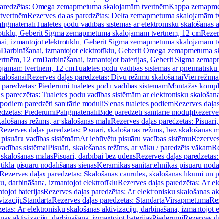
paredzētas: Omega zemapmetuma skalojamām tvertnēm
Kappa zemapme
tvertnēm
Rezerves daļas paredzētas: Delta zemapmetuma skalojamām t
līgmateriāli
Tualetes podu vadības sistēmas ar elektronisku skalošanas a
trotīklu, Geberit Sigma zemapmetuma skalojamām tvertnēm, 12 cm
Rezer
ai, izmantojot elektrotīklu, Geberit Sigma zemapmetuma skalojamām t
m
Darbināšanai, izmantojot elektrotīklu, Geberit Omega zemapmetuma 
ertnēm, 12 cm
Darbināšanai, izmantojot baterijas, Geberit Sigma zem
lojamām tvertnēm, 12 cm
Tualetes podu vadības sistēmas ar pneimatisku 
kalošanai
Rezerves daļas paredzētas: Divu režīmu skalošanai
Vienrežīma
 paredzētas: Piederumi tualetes podu vadības sistēmām
Montāžas kompl
s paredzētas: Tualetes podu vadības sistēmām ar elektronisku skalošana
 podiem paredzēti sanitārie moduļi
Sienas tualetes podiem
Rezerves daļas
edzētas: Piederumi
Palīgmateriāli
Bidē paredzēti sanitārie moduļi
Rezerves
skalošanas režīms, ar skalošanas malu
Rezerves daļas paredzētas: Pisuāri
Rezerves daļas paredzētas: Pisuāri, skalošanas režīms, bez skalošanas m
pisuāru vadības sistēmām
Ar iebūvētu pisuāru vadības sistēmu
Rezerves
vadības sistēmai
Pisuāri, skalošanas režīms, ar vāku / paredzēts vākam
Re
 skalošanas malas
Pisuāri, darbībai bez ūdens
Rezerves daļas paredzētas:
tikla pisuāru nodalīšanas sienas
Keramikas sanitārtehnikas pisuāru noda
Rezerves daļas paredzētas: Skalošanas caurules, skalošanas līkumi un p
u, darbināšana, izmantojot elektrotīklu
Rezerves daļas paredzētas: Ar el
tojot baterijas
Rezerves daļas paredzētas: Ar elektronisku skalošanas akt
vizāciju
Standarta
Rezerves daļas paredzētas: Standarta
Virsapmetuma
Re
ētas: Ar elektronisku skalošanas aktivizāciju, darbināšana, izmantojot e
as aktivizāciju, darbināšana, izmantojot baterijas
Piederumi
Rezerves da