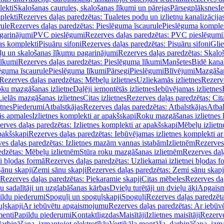
lekti
Skalošanas caurules, skalošanas līkumi un pārejas
Pārsegplāksnes
I
plekti
Rezerves daļas paredzētas: Tualetes podu un izlietņu kanalizācija
rule
Rezerves daļas paredzētas: Pieslēguma īscaurule
Pieslēguma komple
agarinājumi
PVC pieslēgumi
Rezerves daļas paredzētas: PVC pieslēgumi
jas komplekti
Pisuāru sifoni
Rezerves daļas paredzētas: Pisuāru sifoni
Glie
ļu un skalošanas līkumu pagarinājumi
Rezerves daļas paredzētas: Skalo
līkumi
Rezerves daļas paredzētas: Pieslēguma līkumi
Manšetes
Bidē kanal
ēguma īscaurule
Pieslēguma līkumi
Pārsegi
Pieslēgumi
Blīvējumi
Mazgāšan
Rezerves daļas paredzētas: Mēbeļu izlietnes
Uzliekamās izlietnes
Rezerve
oku mazgāšanas izlietne
Daļēji iemontētās izlietnes
Iebūvējamas izlietnes
Lielās mazgāšanas izlietnes
Citas izlietnes
Rezerves daļas paredzētas: Cita
etnes
Piederumi
Atbalstkājas
Rezerves daļas paredzētas: Atbalstkājas
Atbal
ās apmales
Izlietnes komplekti ar apakšskapi
Roku mazgāšanas izlietnes 
erves daļas paredzētas: Izlietnes komplekti ar apakšskapi
Mēbeļu izlietn
pakšskapi
Rezerves daļas paredzētas: Iebūvējamas izlietnes komplekti a
es daļas paredzētas: Izlietnes mazām vannas istabām
Izlietnēm
Rezerves 
edzētas: Mēbeļu izlietnēm
Stūra roku mazgāšanas izlietnēm
Rezerves daļ
ei bļodas formā
Rezerves daļas paredzētas: Uzliekamai izlietnei bļodas f
Sānu skapji
Zemi sānu skapji
Rezerves daļas paredzētas: Zemi sānu skapj
Rezerves daļas paredzētas: Piekaramie skapji
Citas mēbeles
Rezerves daļ
u sadalītāji un uzglabāšanas kārbas
Dvieļu turētāji un dvieļu āķi
Apgaism
ildu piederumi
Spoguļi un spoguļskapji
Spoguļi
Rezerves daļas paredzēta
uļskapji
Ar iebūvētu apgaismojumu
Rezerves daļas paredzētas: Ar iebū
enti
Papildu piederumi
Kontaktligzdas
Maisītāji
Izlietnes maisītāji
Rezerve
arbināšana, izmantojot elektrotīklu
Vertikāla montāža, darbināšana, izma