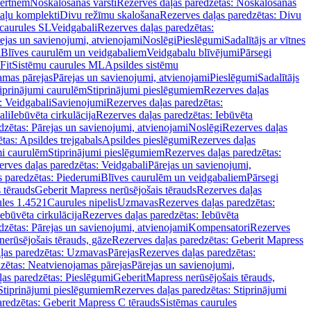
vertnēm
Noskalošanas vārsti
Rezerves daļas paredzētas: Noskalošanas
taļu komplekti
Divu režīmu skalošana
Rezerves daļas paredzētas: Divu
caurules SL
Veidgabali
Rezerves daļas paredzētas:
ejas un savienojumi, atvienojami
Noslēgi
Pieslēgumi
Sadalītājs ar vītnes
i
Blīves caurulēm un veidgabaliem
Veidgabalu blīvējumi
Pārsegi
Fit
Sistēmu caurules ML
Apsildes sistēmu
amas pārejas
Pārejas un savienojumi, atvienojami
Pieslēgumi
Sadalītājs
iprinājumi caurulēm
Stiprinājumi pieslēgumiem
Rezerves daļas
: Veidgabali
Savienojumi
Rezerves daļas paredzētas:
ali
Iebūvēta cirkulācija
Rezerves daļas paredzētas: Iebūvēta
dzētas: Pārejas un savienojumi, atvienojami
Noslēgi
Rezerves daļas
tas: Apsildes trejgabals
Apsildes pieslēgumi
Rezerves daļas
mi caurulēm
Stiprinājumi pieslēgumiem
Rezerves daļas paredzētas:
rves daļas paredzētas: Veidgabali
Pārejas un savienojumi,
s paredzētas: Piederumi
Blīves caurulēm un veidgabaliem
Pārsegi
 tērauds
Geberit Mapress nerūsējošais tērauds
Rezerves daļas
ules 1.4521
Caurules nipelis
Uzmavas
Rezerves daļas paredzētas:
Iebūvēta cirkulācija
Rezerves daļas paredzētas: Iebūvēta
dzētas: Pārejas un savienojumi, atvienojami
Kompensatori
Rezerves
nerūsējošais tērauds, gāze
Rezerves daļas paredzētas: Geberit Mapress
ļas paredzētas: Uzmavas
Pārejas
Rezerves daļas paredzētas:
zētas: Neatvienojamas pārejas
Pārejas un savienojumi,
ļas paredzētas: Pieslēgumi
GeberitMapress nerūsējošais tērauds,
Stiprinājumi pieslēgumiem
Rezerves daļas paredzētas: Stiprinājumi
aredzētas: Geberit Mapress C tērauds
Sistēmas caurules