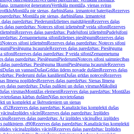
šana, izmantojot ģeneratoru
Vertikāla montāža, vienas sviras
rotīklu
Montāža pie sienas, darbināšana, izmantojot baterijas
Rezerves
paredzētas: Montāža pie sienas, darbināšana, izmantojot
 daļas paredzētas: Piederumi
Izlietnes maisītājiem
Rezerves daļas
s daļas paredzētas: Noteces sifoni izlietnēm
P veida sifoni
Rezerves
izlietnēm
Rezerves daļas paredzētas: Pudeļsifoni izlietnēm
Pudeļsifoni
paredzētas: Zemapmetuma sifoni
Izlietnes pieslēgumi
Rezerves daļas
i
Noteces sifoni izlietnēm
Rezerves daļas paredzētas: Noteces sifoni
lēgumi
Pieslēguma īscaurule
Rezerves daļas paredzētas: Pieslēguma
a sifoni
Rezerves daļas paredzētas: P veida sifoni
Zemapmetuma
s daļas paredzētas: Pieslēgumi
Piederumi
Noteces sifoni saimniecības
daļas paredzētas: Pieslēguma līkumi
Pieslēguma īscaurule
Rezerves
mi
Dušas un vannas
Dušas
Grīdas ūdens novade dušām
Rezerves daļas
edzētas: Piederumi dušas kanāliem
Dušas grīdas noteces
Rezerves
nas līmeņa noplūdes
Rezerves daļas paredzētas: Sienas līmeņa
es daļas paredzētas: Dušas paliktņi un dušas virsmas
Mākslīgā
dušas virsmas
Montāžas elementi
Rezerves daļas paredzētas: Montāžas
ovietošanas kārbas dušām
Nišas novietošanas
ti un komplekti ar šķērsstieņiem un sienas
m, d52
Rezerves daļas paredzētas: Kanalizācijas komplekti dušas
 vāciņa
Izplūdes vāciņš
Rezerves daļas paredzētas: Izplūdes
āciņu
Rezerves daļas paredzētas: Ar izplūdes vāciņu
Bez izplūdes
s paliktņiem, d90
Rezerves daļas paredzētas: Kanalizācijas komplekti
plūdes vāciņa
Izplūdes vāciņš
Rezerves daļas paredzētas: Izplūdes