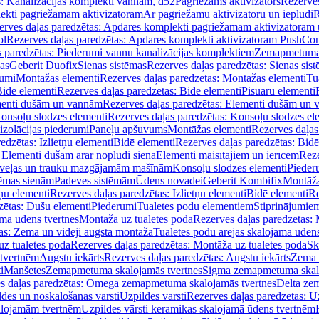
s: Kanalizācijas komplekti vannām, d52
Pagriežams aktivizators
Rezerves
lekti pagriežamam aktivizatoram
Ar pagriežamu aktivizatoru un ieplūdi
R
erves daļas paredzētas: Apdares komplekti pagriežamam aktivizatoram 
ol
Rezerves daļas paredzētas: Apdares komplekti aktivizatoram PushCon
s paredzētas: Piederumi vannu kanalizācijas komplektiem
Zemapmetuma c
mas
Geberit Duofix
Sienas sistēmas
Rezerves daļas paredzētas: Sienas sis
rumi
Montāžas elementi
Rezerves daļas paredzētas: Montāžas elementi
Tu
idē elementi
Rezerves daļas paredzētas: Bidē elementi
Pisuāru elementi
enti dušām un vannām
Rezerves daļas paredzētas: Elementi dušām un
onsoļu slodzes elementi
Rezerves daļas paredzētas: Konsoļu slodzes el
izolācijas piederumi
Paneļu apšuvums
Montāžas elementi
Rezerves daļas
edzētas: Izlietņu elementi
Bidē elementi
Rezerves daļas paredzētas: Bidē
 Elementi dušām arar noplūdi sienā
Elementi maisītājiem un ierīcēm
Reze
i veļas un trauku mazgājamām mašīnām
Konsoļu slodzes elementi
Pieder
tēmas sienām
Padeves sistēmām
Ūdens novadei
Geberit Kombifix
Montāža
tņu elementi
Rezerves daļas paredzētas: Izlietņu elementi
Bidē elementi
Re
zētas: Dušu elementi
Piederumi
Tualetes podu elementiem
Stiprinājumie
amā ūdens tvertnes
Montāža uz tualetes poda
Rezerves daļas paredzētas: 
as: Zema un vidēji augsta montāža
Tualetes podu ārējās skalojamā ūdens
z tualetes poda
Rezerves daļas paredzētas: Montāža uz tualetes poda
Sk
 tvertnēm
Augstu iekārts
Rezerves daļas paredzētas: Augstu iekārts
Zema 
i
Manšetes
Zemapmetuma skalojamās tvertnes
Sigma zemapmetuma skalo
s daļas paredzētas: Omega zemapmetuma skalojamās tvertnes
Delta ze
des un noskalošanas vārsti
Uzpildes vārsti
Rezerves daļas paredzētas: Uz
alojamām tvertnēm
Uzpildes vārsti keramikas skalojamā ūdens tvertnēm