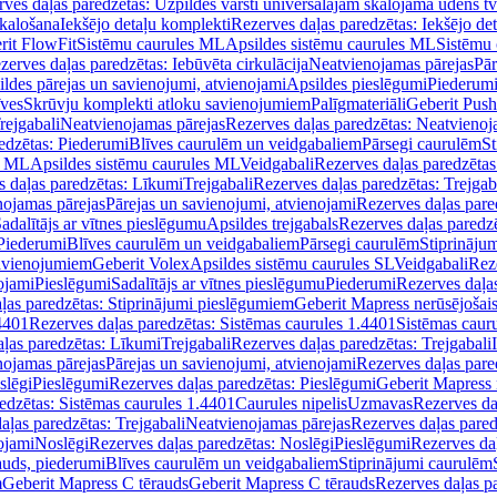
ves daļas paredzētas: Uzpildes vārsti universālajām skalojamā ūdens t
skalošana
Iekšējo detaļu komplekti
Rezerves daļas paredzētas: Iekšējo de
rit FlowFit
Sistēmu caurules ML
Apsildes sistēmu caurules ML
Sistēmu 
zerves daļas paredzētas: Iebūvēta cirkulācija
Neatvienojamas pārejas
Pār
ldes pārejas un savienojumi, atvienojami
Apsildes pieslēgumi
Piederum
īves
Skrūvju komplekti atloku savienojumiem
Palīgmateriāli
Geberit Push
rejgabali
Neatvienojamas pārejas
Rezerves daļas paredzētas: Neatvienoj
edzētas: Piederumi
Blīves caurulēm un veidgabaliem
Pārsegi caurulēm
St
s ML
Apsildes sistēmu caurules ML
Veidgabali
Rezerves daļas paredzētas
 daļas paredzētas: Līkumi
Trejgabali
Rezerves daļas paredzētas: Trejgab
nojamas pārejas
Pārejas un savienojumi, atvienojami
Rezerves daļas pare
adalītājs ar vītnes pieslēgumu
Apsildes trejgabals
Rezerves daļas paredzē
 Piederumi
Blīves caurulēm un veidgabaliem
Pārsegi caurulēm
Stiprināju
savienojumiem
Geberit Volex
Apsildes sistēmu caurules SL
Veidgabali
Reze
ojami
Pieslēgumi
Sadalītājs ar vītnes pieslēgumu
Piederumi
Rezerves daļa
ļas paredzētas: Stiprinājumi pieslēgumiem
Geberit Mapress nerūsējošais
4401
Rezerves daļas paredzētas: Sistēmas caurules 1.4401
Sistēmas caur
ļas paredzētas: Līkumi
Trejgabali
Rezerves daļas paredzētas: Trejgabali
nojamas pārejas
Pārejas un savienojumi, atvienojami
Rezerves daļas pare
slēgi
Pieslēgumi
Rezerves daļas paredzētas: Pieslēgumi
Geberit Mapress 
edzētas: Sistēmas caurules 1.4401
Caurules nipelis
Uzmavas
Rezerves da
aļas paredzētas: Trejgabali
Neatvienojamas pārejas
Rezerves daļas pared
ojami
Noslēgi
Rezerves daļas paredzētas: Noslēgi
Pieslēgumi
Rezerves da
auds, piederumi
Blīves caurulēm un veidgabaliem
Stiprinājumi caurulēm
m
Geberit Mapress C tērauds
Geberit Mapress C tērauds
Rezerves daļas p