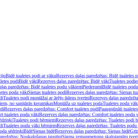
iju
Bidē tualetes podi ar vāku
Rezerves daļas paredzētas: Bidē tualetes 
letes podi
Bidē vāki
Rezerves daļas paredzētas: Bidē vāki
Tualetes podi
ļas paredzētas: Bidē tualetes podu vākiem
Piederumi
Bidē tualetes pod
letes poda vāki
Sienas tualetes podi
Rezerves daļas paredzētas: Sienas tu
di
Tualetes podi montāžai ar ārējo ūdens tvertni
Rezerves daļas paredzēta
diem, no sanitārās keramikas
Montāža uz tualetes poda
Tualetes poda vāk
odi
Rezerves daļas paredzētas: Comfort tualetes podi
Paaugstināti tualete
t tualetes poda vāki
Rezerves daļas paredzētas: Comfort tualetes poda 
ēdriņķi
Tualetes podi bērniem
Rezerves daļas paredzētas: Tualetes podi 
di
Tualetes podu vāki bērniem
Rezerves daļas paredzētas: Tualetes podu
oda sēdriņķi
Bidē
Sienas bidē
Rezerves daļas paredzētas: Sienas bidē
Grī
aredzētas: Noskalošanas taustiņi
Sigma zemapmetuma skalojamām tver