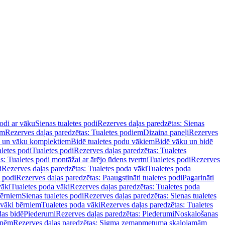
podi ar vāku
Sienas tualetes podi
Rezerves daļas paredzētas: Sienas
em
Rezerves daļas paredzētas: Tualetes podiem
Dizaina paneļi
Rezerves
u un vāku komplektiem
Bidē tualetes podu vākiem
Bidē vāku un bidē
aletes podi
Tualetes podi
Rezerves daļas paredzētas: Tualetes
s: Tualetes podi montāžai ar ārējo ūdens tvertni
Tualetes podi
Rezerves
i
Rezerves daļas paredzētas: Tualetes poda vāki
Tualetes poda
s podi
Rezerves daļas paredzētas: Paaugstināti tualetes podi
Pagarināti
vāki
Tualetes poda vāki
Rezerves daļas paredzētas: Tualetes poda
bērniem
Sienas tualetes podi
Rezerves daļas paredzētas: Sienas tualetes
 vāki bērniem
Tualetes poda vāki
Rezerves daļas paredzētas: Tualetes
das bidē
Piederumi
Rezerves daļas paredzētas: Piederumi
Noskalošanas
tnēm
Rezerves daļas paredzētas: Sigma zemapmetuma skalojamām