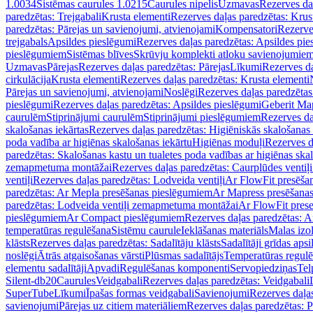
1.0034
Sistēmas caurules 1.0215
Caurules nipelis
Uzmavas
Rezerves da
paredzētas: Trejgabali
Krusta elementi
Rezerves daļas paredzētas: Krus
paredzētas: Pārejas un savienojumi, atvienojami
Kompensatori
Rezerve
trejgabals
Apsildes pieslēgumi
Rezerves daļas paredzētas: Apsildes pie
pieslēgumiem
Sistēmas blīves
Skrūvju komplekti atloku savienojumie
Uzmavas
Pārejas
Rezerves daļas paredzētas: Pārejas
Līkumi
Rezerves da
cirkulācija
Krusta elementi
Rezerves daļas paredzētas: Krusta elementi
Pārejas un savienojumi, atvienojami
Noslēgi
Rezerves daļas paredzētas
pieslēgumi
Rezerves daļas paredzētas: Apsildes pieslēgumi
Geberit Map
caurulēm
Stiprinājumi caurulēm
Stiprinājumi pieslēgumiem
Rezerves da
skalošanas iekārtas
Rezerves daļas paredzētas: Higiēniskās skalošanas 
poda vadība ar higiēnas skalošanas iekārtu
Higiēnas moduļi
Rezerves d
paredzētas: Skalošanas kastu un tualetes poda vadības ar higiēnas ska
zemapmetuma montāžai
Rezerves daļas paredzētas: Caurplūdes vent
ventiļi
Rezerves daļas paredzētas: Lodveida ventiļi
Ar FlowFit presēša
paredzētas: Ar Mepla presēšanas pieslēgumiem
Ar Mapress presēšana
paredzētas: Lodveida ventiļi zemapmetuma montāžai
Ar FlowFit pres
pieslēgumiem
Ar Compact pieslēgumiem
Rezerves daļas paredzētas: 
temperatūras regulēšana
Sistēmu caurule
Ieklāšanas materiāls
Malas izol
klāsts
Rezerves daļas paredzētas: Sadalītāju klāsts
Sadalītāji grīdas apsi
noslēgi
Ātrās atgaisošanas vārsti
Plūsmas sadalītājs
Temperatūras regulē
elementu sadalītāji
Apvadi
Regulēšanas komponenti
Servopiedziņas
Tel
Silent-db20
Caurules
Veidgabali
Rezerves daļas paredzētas: Veidgabali
SuperTube
Līkumi
Īpašas formas veidgabali
Savienojumi
Rezerves daļa
savienojumi
Pārejas uz citiem materiāliem
Rezerves daļas paredzētas: P