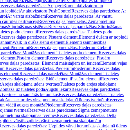
 daļas paredzētas: Pagriežams aktivizators
Apdares komplekti
ezerves daļas paredzētas: Ar pagriežamu aktivizatoru un
un ieplūdei
Ar aktivizatoru PushControl
Rezerves daļas paredzētas: Ar
trol
Ar vārstu aizbāžņiem
Rezerves daļas paredzētas: Ar vārstu
aurules pārtraucējs
Rezerves daļas paredzētas: Zemapmetuma
tēmas
Stiprināšanas sistēmas
Rezerves daļas paredzētas: Stiprināšanas
aletes podu elementi
Rezerves daļas paredzētas: Tualetes podu
Rezerves daļas paredzētas: Pisuāru elementi
Elementi dušām ar noplūdi
 vannām
Walk-in dušas sienu elementi
Elementi saimniecības
ementi
Piederumi
Rezerves daļas paredzētas: Piederumi
Geberit
 paredzētas: Montāžas elementi
Tualetes podu elementi
Rezerves daļas
 elementi
Pisuāru elementi
Rezerves daļas paredzētas: Pisuāru
rves daļas paredzētas: Elementi maisītājiem un ierīcēm
Elementi veļas
umi
Rezerves daļas paredzētas: Piederumi
Piederumi
Rezerves daļas
s elementi
Rezerves daļas paredzētas: Montāžas elementi
Tualetes
zerves daļas paredzētas: Bidē elementi
Pisuāru elementi
Rezerves
m
Ārējās skalojamā ūdens tvertnes
Tualetes podu ārējās skalojamā
Montāža uz tualetes poda
Augstu iekārts
Rezerves daļas paredzētas:
 tvertnes no sanitārās keramikas
Rezerves daļas paredzētas: Tualetes
alošanas caurules virsapmetuma skalojamā ūdens tvertnēm
Rezerves
un vidēji augsta montāža
Piederumi
Rezerves daļas paredzētas:
jamās tvertnes
Rezerves daļas paredzētas: Sigma zemapmetuma
mapmetuma skalojamās tvertnes
Rezerves daļas paredzētas: Delta
pildes vārsti
Uzpildes vārsti zemapmetuma skalojamām
Rezerves daļas paredzētas: Uzpildes vārsti keramikas skalojamā ūdens