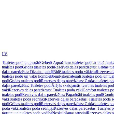
LV
Tualetes podi un pisuāri
Geberit AquaClean tualetes podi ar bidē funkc
tualetes podi
Grīdas tualetes podi
Rezerves daļas paredzētas: Grīdas tua
daļas paredzētas: Dizaina paneļi
Bidē tualetes podu vākiem
Rezerves da
tualetes podu un vāku komplektiem
Palīgmateriāli
Tualetes podi un tua
podi
Grīdas tualetes podi
Rezerves daļas paredzētas: Grīdas tualetes po
daļas paredzētas: Tualetes podi
Ārējās skalojamās tvertnes tualetes po
vāki
Rezerves daļas paredzētas: Tualetes poda vāki
Comfort tualetes p
tualetes podi
Rezerves daļas paredzētas: Pagarināti tualetes podi
Comfor
vāki
Tualetes poda sēdriņķi
Rezerves daļas paredzētas: Tualetes poda s
podi
Grīdas tualetes podi
Rezerves daļas paredzētas: Grīdas tualetes po
poda vāki
Tualetes poda sēdriņķi
Rezerves daļas paredzētas: Tualetes p
taustiņi un tualetes poda vadība
Noskalošanas taustiņi
Rezerves daļas p