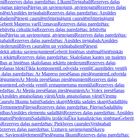
mi
Rezerves daļas paredzētas: Līkumi
Trejgabali
Rezerves daļas
ojamas pārejas
Pārejas un savienojumi, atvienojami
Rezerves daļas
slēgi
Apsildes trejgabals
Rezerves daļas paredzētas: Apsildes
abaliem
Pārsegi caurulēm
Stiprinājumi caurulēm
Stiprinājumi
Geberit Mapress varš
Uzmavas
Rezerves daļas paredzētas:
Iebūvēta cirkulācija
Rezerves daļas paredzētas: Iebūvēta
jas
Pārejas un savienojumi, atvienojami
Rezerves daļas paredzētas:
gabals
Rezerves daļas paredzētas: Apsildes trejgabals
Apsildes
 piederumi
Blīves caurulēm un veidgabaliem
Pārsegi
lekti atloku savienojumiem
Geberit higiēnas sistēma
Higiēniskās
s iekārtu
Rezerves daļas paredzētas: Skalošanas kastes un tualetes
ības ar higiēnas skalošanas iekārtu piederumi
Rezerves daļas
rošanas bloki
Tīkla komponenti
Lodveida ventiļi
Caurplūdes ventiļi
 daļas paredzētas: Ar Mapress presēšanas pieslēgumiem
Lodveida
eslēgumiem
Ar Mepla presēšanas pieslēgumiem
Rezerves daļas
lēgumiem
Lodveida ventiļi zemapmetuma montāžai
Rezerves daļas
redzētas: Ar Mepla presēšanas pieslēgumiem
Ar Volex presēšanas
m
Apsildes atgaisošanas vārsti
Ātrās atgaisošanas vārsti
Virsmu
Cauruļu līkumu balsti
Sadales skapji
Metāla sadales skapji
Sadalītāju
Termometrs
Pārejas
Rezerves daļas paredzētas: Pārejas
Sadalītāju
nības
Apsildes elementu sadalītāji
Rezerves daļas paredzētas: Apsildes
matori
Piederumi
Sadalītāju izolācija
Ēku kanalizācijas sistēmas
Geberit
s
Rezerves daļas paredzētas: Piekļuves caurules
Veidgabali
ezerves daļas paredzētas: Uzmavu savienojumi
Skavu
as: Savienotājelementi
Pieslēguma līkumi
Rezerves daļas paredzētas: