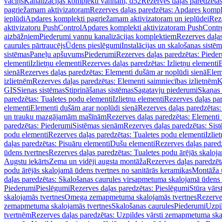
vāciņš
Kanalizācijas komplekti vannām, d52
Rezerves daļas paredzēta
pagriežamam aktivizatoram
Rezerves daļas paredzētas: Apdares komp
ieplūdi
Apdares komplekti pagriežamam aktivizatoram un ieplūdei
Rez
aktivizatoru PushControl
Apdares komplekti aktivizatoram PushContr
aizbāžņiem
Piederumi vannu kanalizācijas komplektiem
Rezerves daļa
caurules pārtraucējs
Ūdens pieslēgumi
Instalācijas un skalošanas sistē
sistēmas
Paneļu apšuvums
Piederumi
Rezerves daļas paredzētas: Piede
elementi
Izlietņu elementi
Rezerves daļas paredzētas: Izlietņu elementi
B
sienā
Rezerves daļas paredzētas: Elementi dušām ar noplūdi sienā
Elem
izlietnēm
Rezerves daļas paredzētas: Elementi saimniecības izlietnēm
K
GIS
Sienas sistēmas
Stiprināšanas sistēmas
Sagatavju piederumi
Skaņas 
paredzētas: Tualetes podu elementi
Izlietņu elementi
Rezerves daļas par
elementi
Elementi dušām arar noplūdi sienā
Rezerves daļas paredzētas:
un trauku mazgājamām mašīnām
Rezerves daļas paredzētas: Element
paredzētas: Piederumi
Sistēmas sienām
Rezerves daļas paredzētas: Sis
podu elementi
Rezerves daļas paredzētas: Tualetes podu elementi
Izlie
daļas paredzētas: Pisuāru elementi
Dušu elementi
Rezerves daļas pared
ūdens tvertnes
Rezerves daļas paredzētas: Tualetes podu ārējās skaloj
Augstu iekārts
Zema un vidēji augsta montāža
Rezerves daļas paredzēt
podu ārējās skalojamā ūdens tvertnes no sanitārās keramikas
Montāža u
daļas paredzētas: Skalošanas caurules virsapmetuma skalojamā ūdens
Piederumi
Pieslēgumi
Rezerves daļas paredzētas: Pieslēgumi
Stūra vārst
skalojamās tvertnes
Omega zemapmetuma skalojamās tvertnes
Rezerve
zemapmetuma skalojamās tvertnes
Skalošanas caurules
Piederumi
Uzpil
tvertnēm
Rezerves daļas paredzētas: Uzpildes vārsti zemapmetuma sk