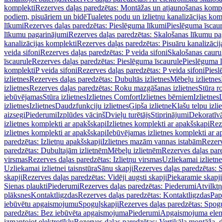
komplekti
Rezerves daļas paredzētas: Montāžas un atjaunošanas komp
podiem, pisuāriem un bidē
Tualetes podu un izlietņu kanalizācijas kom
līkumi
Rezerves daļas paredzētas: Pieslēguma līkumi
Pieslēguma īscau
līkumu pagarinājumi
Rezerves daļas paredzētas: Skalošanas līkumu p
kanalizācijas komplekti
Rezerves daļas paredzētas: Pisuāru kanalizāci
veida sifoni
Rezerves daļas paredzētas: P veida sifoni
Skalošanas cauru
īscaurule
Rezerves daļas paredzētas: Pieslēguma īscaurule
Pieslēguma 
komplekti
P veida sifoni
Rezerves daļas paredzētas: P veida sifoni
Piesl
izlietnes
Rezerves daļas paredzētas: Dubultās izlietnes
Mēbeļu izlietnes
izlietnes
Rezerves daļas paredzētas: Roku mazgāšanas izlietnes
Stūra r
iebūvējamas
Stūra izlietnes
Izlietnes Comfort
Izlietnes bērniem
Izlietnes
izlietnes
Izlietnes
Daudzfunkciju izlietnes
Ģipša izlietne
Klašu telpu izli
aizsegi
Piederumi
Izplūdes vāciņš
Dvieļu turētājs
Stiprinājumi
Dekoratīv
izlietnes komplekti ar apakšskapi
Izlietnes komplekti ar apakšskapi
Rez
izlietnes komplekti ar apakšskapi
Iebūvējamas izlietnes komplekti ar a
paredzētas: Izlietņu apakšskapji
Izlietnes mazām vannas istabām
Rezerv
paredzētas: Dubultajām izlietnēm
Mēbeļu izlietnēm
Rezerves daļas par
virsmas
Rezerves daļas paredzētas: Izlietņu virsmas
Uzliekamai izlietn
Uzliekamai izlietnei taisnstūra
Sānu skapji
Rezerves daļas paredzētas: 
skapji
Rezerves daļas paredzētas: Vidēji augsti skapji
Piekaramie skapji
Sienas plaukti
Piederumi
Rezerves daļas paredzētas: Piederumi
Atvilktņ
plāksnes
Kontaktligzdas
Rezerves daļas paredzētas: Kontaktligzdas
Pap
iebūvētu apgaismojumu
Spoguļskapji
Rezerves daļas paredzētas: Spog
paredzētas: Bez iebūvēta apgaismojuma
Piederumi
Apgaismojuma elem
izmantojot elektrotīklu
Rezerves daļas paredzētas: Vertikāla montāža, d