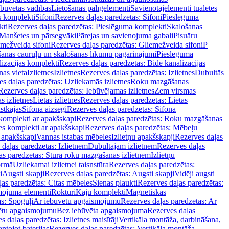
ebūvētas vadības
Lietošanas palīgelementi
Savienotājelementi tualetes
s komplekti
Sifoni
Rezerves daļas paredzētas: Sifoni
Pieslēguma
kti
Rezerves daļas paredzētas: Pieslēguma komplekti
Skalošanas
Manšetes un pārsegvāki
Pārejas un savienojuma gabali
Pisuāru
mežveida sifoni
Rezerves daļas paredzētas: Gliemežveida sifoni
P
šanas cauruļu un skalošanas līkumu pagarinājumi
Pieslēguma
izācijas komplekti
Rezerves daļas paredzētas: Bidē kanalizācijas
as vieta
Izlietnes
Izlietnes
Rezerves daļas paredzētas: Izlietnes
Dubultās
s daļas paredzētas: Uzliekamās izlietnes
Roku mazgāšanas
Rezerves daļas paredzētas: Iebūvējamas izlietnes
Zem virsmas
s izlietnes
Lietās izlietnes
Rezerves daļas paredzētas: Lietās
stkājas
Sifona aizsegi
Rezerves daļas paredzētas: Sifona
komplekti ar apakšskapi
Rezerves daļas paredzētas: Roku mazgāšanas
es komplekti ar apakšskapi
Rezerves daļas paredzētas: Mēbeļu
r apakšskapi
Vannas istabas mēbeles
Izlietņu apakšskapji
Rezerves daļas
daļas paredzētas: Izlietnēm
Dubultajām izlietnēm
Rezerves daļas
as paredzētas: Stūra roku mazgāšanas izlietnēm
Izlietņu
ormā
Uzliekamai izlietnei taisnstūra
Rezerves daļas paredzētas:
i
Augsti skapji
Rezerves daļas paredzētas: Augsti skapji
Vidēji augsti
as paredzētas: Citas mēbeles
Sienas plaukti
Rezerves daļas paredzētas:
ojuma elementi
Rokturi
Kāju komplekti
Magnētiskās
s: Spoguļi
Ar iebūvētu apgaismojumu
Rezerves daļas paredzētas: Ar
vētu apgaismojumu
Bez iebūvēta apgaismojuma
Rezerves daļas
s daļas paredzētas: Izlietnes maisītāji
Vertikāla montāža, darbināšana,
ntojot baterijas
Rezerves daļas paredzētas: Vertikāla montāža,