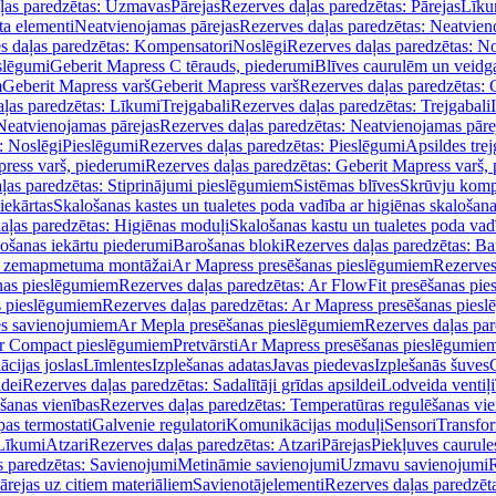
ļas paredzētas: Uzmavas
Pārejas
Rezerves daļas paredzētas: Pārejas
Līku
ta elementi
Neatvienojamas pārejas
Rezerves daļas paredzētas: Neatvien
s daļas paredzētas: Kompensatori
Noslēgi
Rezerves daļas paredzētas: No
slēgumi
Geberit Mapress C tērauds, piederumi
Blīves caurulēm un veidg
m
Geberit Mapress varš
Geberit Mapress varš
Rezerves daļas paredzētas: 
ļas paredzētas: Līkumi
Trejgabali
Rezerves daļas paredzētas: Trejgabali
Neatvienojamas pārejas
Rezerves daļas paredzētas: Neatvienojamas pāre
: Noslēgi
Pieslēgumi
Rezerves daļas paredzētas: Pieslēgumi
Apsildes trej
ress varš, piederumi
Rezerves daļas paredzētas: Geberit Mapress varš,
ļas paredzētas: Stiprinājumi pieslēgumiem
Sistēmas blīves
Skrūvju komp
iekārtas
Skalošanas kastes un tualetes poda vadība ar higiēnas skalošana
aļas paredzētas: Higiēnas moduļi
Skalošanas kastu un tualetes poda vad
lošanas iekārtu piederumi
Barošanas bloki
Rezerves daļas paredzētas: Ba
iļi zemapmetuma montāžai
Ar Mapress presēšanas pieslēgumiem
Rezerves
nas pieslēgumiem
Rezerves daļas paredzētas: Ar FlowFit presēšanas pi
s pieslēgumiem
Rezerves daļas paredzētas: Ar Mapress presēšanas pies
es savienojumiem
Ar Mepla presēšanas pieslēgumiem
Rezerves daļas pa
Ar Compact pieslēgumiem
Pretvārsti
Ar Mapress presēšanas pieslēgumie
ācijas joslas
Līmlentes
Izplešanas adatas
Javas piedevas
Izplešanās šuves
ldei
Rezerves daļas paredzētas: Sadalītāji grīdas apsildei
Lodveida ventiļi
šanas vienības
Rezerves daļas paredzētas: Temperatūras regulēšanas vie
pas termostati
Galvenie regulatori
Komunikācijas moduļi
Sensori
Transfor
Līkumi
Atzari
Rezerves daļas paredzētas: Atzari
Pārejas
Piekļuves caurule
s paredzētas: Savienojumi
Metināmie savienojumi
Uzmavu savienojumi
R
ārejas uz citiem materiāliem
Savienotājelementi
Rezerves daļas paredzēt