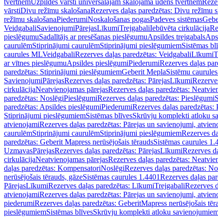
tvertnēm
Uzpildes vārsti universālajām skalojamā ūdens tvertnēm
Rezer
vārsti
Divu režīmu skalošana
Rezerves daļas paredzētas: Divu režīmu 
režīmu skalošana
Piederumi
Noskalošanas pogas
Padeves sistēmas
Gebe
Veidgabali
Savienojumi
Pārejas
Līkumi
Trejgabali
Iebūvēta cirkulācija
Re
pieslēgumu
Sadalītājs ar presēšanas pieslēgumu
Apsildes trejgabals
Apsi
caurulēm
Stiprinājumi caurulēm
Stiprinājumi pieslēgumiem
Sistēmas bl
caurules ML
Veidgabali
Rezerves daļas paredzētas: Veidgabali
Līkumi
T
ar vītnes pieslēgumu
Apsildes pieslēgumi
Piederumi
Rezerves daļas par
paredzētas: Stiprinājumi pieslēgumiem
Geberit Mepla
Sistēmu caurule
Savienojumi
Pārejas
Rezerves daļas paredzētas: Pārejas
Līkumi
Rezerves
cirkulācija
Neatvienojamas pārejas
Rezerves daļas paredzētas: Neatvie
paredzētas: Noslēgi
Pieslēgumi
Rezerves daļas paredzētas: Pieslēgumi
S
paredzētas: Apsildes pieslēgumi
Piederumi
Rezerves daļas paredzētas:
Stiprinājumi pieslēgumiem
Sistēmas blīves
Skrūvju komplekti atloku 
atvienojami
Rezerves daļas paredzētas: Pārejas un savienojumi, atvien
caurulēm
Stiprinājumi caurulēm
Stiprinājumi pieslēgumiem
Rezerves da
paredzētas: Geberit Mapress nerūsējošais tērauds
Sistēmas caurules 1.
Uzmavas
Pārejas
Rezerves daļas paredzētas: Pārejas
Līkumi
Rezerves da
cirkulācija
Neatvienojamas pārejas
Rezerves daļas paredzētas: Neatvie
daļas paredzētas: Kompensatori
Noslēgi
Rezerves daļas paredzētas: No
nerūsējošais tērauds, gāze
Sistēmas caurules 1.4401
Rezerves daļas par
Pārejas
Līkumi
Rezerves daļas paredzētas: Līkumi
Trejgabali
Rezerves d
atvienojami
Rezerves daļas paredzētas: Pārejas un savienojumi, atvien
piederumi
Rezerves daļas paredzētas: GeberitMapress nerūsējošais tēr
pieslēgumiem
Sistēmas blīves
Skrūvju komplekti atloku savienojumie