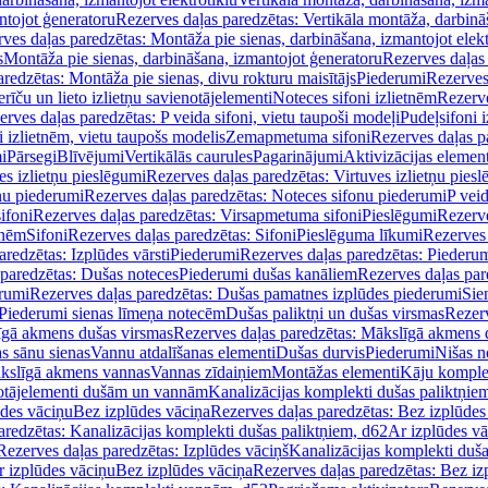
ntojot ģeneratoru
Rezerves daļas paredzētas: Vertikāla montāža, darbinā
ves daļas paredzētas: Montāža pie sienas, darbināšana, izmantojot elekt
s
Montāža pie sienas, darbināšana, izmantojot ģeneratoru
Rezerves daļas 
redzētas: Montāža pie sienas, divu rokturu maisītājs
Piederumi
Rezerves
erīču un lieto izlietņu savienotājelementi
Noteces sifoni izlietnēm
Rezerve
rves daļas paredzētas: P veida sifoni, vietu taupoši modeļi
Pudeļsifoni 
 izlietnēm, vietu taupošs modelis
Zemapmetuma sifoni
Rezerves daļas 
i
Pārsegi
Blīvējumi
Vertikālās caurules
Pagarinājumi
Aktivizācijas element
es izlietņu pieslēgumi
Rezerves daļas paredzētas: Virtuves izlietņu pies
nu piederumi
Rezerves daļas paredzētas: Noteces sifonu piederumi
P veid
ifoni
Rezerves daļas paredzētas: Virsapmetuma sifoni
Pieslēgumi
Rezerve
tnēm
Sifoni
Rezerves daļas paredzētas: Sifoni
Pieslēguma līkumi
Rezerves 
redzētas: Izplūdes vārsti
Piederumi
Rezerves daļas paredzētas: Piederu
 paredzētas: Dušas noteces
Piederumi dušas kanāliem
Rezerves daļas par
rumi
Rezerves daļas paredzētas: Dušas pamatnes izplūdes piederumi
Sie
 Piederumi sienas līmeņa notecēm
Dušas paliktņi un dušas virsmas
Rezerv
gā akmens dušas virsmas
Rezerves daļas paredzētas: Mākslīgā akmens 
s sānu sienas
Vannu atdalīšanas elementi
Dušas durvis
Piederumi
Nišas n
kslīgā akmens vannas
Vannas zīdaiņiem
Montāžas elementi
Kāju komplek
otājelementi dušām un vannām
Kanalizācijas komplekti dušas paliktņie
ūdes vāciņu
Bez izplūdes vāciņa
Rezerves daļas paredzētas: Bez izplūdes
aredzētas: Kanalizācijas komplekti dušas paliktņiem, d62
Ar izplūdes v
Rezerves daļas paredzētas: Izplūdes vāciņš
Kanalizācijas komplekti duša
r izplūdes vāciņu
Bez izplūdes vāciņa
Rezerves daļas paredzētas: Bez iz