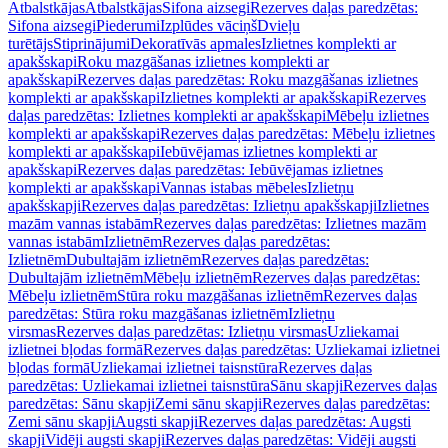
Atbalstkājas
Atbalstkājas
Sifona aizsegi
Rezerves daļas paredzētas:
Sifona aizsegi
Piederumi
Izplūdes vāciņš
Dvieļu
turētājs
Stiprinājumi
Dekoratīvās apmales
Izlietnes komplekti ar
apakšskapi
Roku mazgāšanas izlietnes komplekti ar
apakšskapi
Rezerves daļas paredzētas: Roku mazgāšanas izlietnes
komplekti ar apakšskapi
Izlietnes komplekti ar apakšskapi
Rezerves
daļas paredzētas: Izlietnes komplekti ar apakšskapi
Mēbeļu izlietnes
komplekti ar apakšskapi
Rezerves daļas paredzētas: Mēbeļu izlietnes
komplekti ar apakšskapi
Iebūvējamas izlietnes komplekti ar
apakšskapi
Rezerves daļas paredzētas: Iebūvējamas izlietnes
komplekti ar apakšskapi
Vannas istabas mēbeles
Izlietņu
apakšskapji
Rezerves daļas paredzētas: Izlietņu apakšskapji
Izlietnes
mazām vannas istabām
Rezerves daļas paredzētas: Izlietnes mazām
vannas istabām
Izlietnēm
Rezerves daļas paredzētas:
Izlietnēm
Dubultajām izlietnēm
Rezerves daļas paredzētas:
Dubultajām izlietnēm
Mēbeļu izlietnēm
Rezerves daļas paredzētas:
Mēbeļu izlietnēm
Stūra roku mazgāšanas izlietnēm
Rezerves daļas
paredzētas: Stūra roku mazgāšanas izlietnēm
Izlietņu
virsmas
Rezerves daļas paredzētas: Izlietņu virsmas
Uzliekamai
izlietnei bļodas formā
Rezerves daļas paredzētas: Uzliekamai izlietnei
bļodas formā
Uzliekamai izlietnei taisnstūra
Rezerves daļas
paredzētas: Uzliekamai izlietnei taisnstūra
Sānu skapji
Rezerves daļas
paredzētas: Sānu skapji
Zemi sānu skapji
Rezerves daļas paredzētas:
Zemi sānu skapji
Augsti skapji
Rezerves daļas paredzētas: Augsti
skapji
Vidēji augsti skapji
Rezerves daļas paredzētas: Vidēji augsti