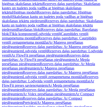
higiēnas skalošanas iekārtu
Rezerves daļas paredzētas: Skalošanas
kastes un tualetes poda vadība ar higiēnas skalošanas
iekārtu
Higiēnas moduļi
Rezerves daļas paredzētas: Higiēnas
moduļi
Skalošanas kastu un tualetes poda vadības ar higiēnas
skalošanas iekārtu piederumi
Rezerves daļas paredzētas: Skalošanas
kastu un tualetes poda vadības ar higiēnas skalošanas iekārtu
piederumi
Barošanas bloki
Rezerves daļas paredzētas: Barošanas
bloki
Tīkla komponenti
Lodveida ventiļi
Caurplūdes ventiļi
zemapmetuma montāžai
Rezerves daļas paredzētas: Caurplūdes
ventiļi zemapmetuma montāžai
Ar Mapress presēšanas
pieslēgumiem
Rezerves daļas paredzētas: Ar Mapress presēšanas
pieslēgumiem
Lodveida ventiļi
Rezerves daļas paredzētas: Lodveida
ventiļi
Ar FlowFit presēšanas pieslēgumiem
Rezerves daļas
paredzētas: Ar FlowFit presēšanas pieslēgumiem
Ar Mepla
presēšanas pieslēgumiem
Rezerves daļas paredzētas: Ar Mepla
presēšanas pieslēgumiem
Ar Mapress presēšanas
pieslēgumiem
Rezerves daļas paredzētas: Ar Mapress presēšanas
pieslēgumiem
Lodveida ventiļi zemapmetuma montāžai
Rezerves
daļas paredzētas: Lodveida ventiļi zemapmetuma montāžai
Ar
FlowFit preses savienojumiem
Ar Mepla presēšanas
pieslēgumiem
Rezerves daļas paredzētas: Ar Mepla presēšanas
pieslēgumiem
Ar Volex presēšanas pieslēgumiem
Ar Compact
pieslēgumiem
Rezerves daļas paredzētas: Ar Compact
pieslēgumiem
Pretvārsti
Ar Mapress presēšanas
pieslēgumiem
Apsildes atgaisošanas vārsti
Ātrās atgaisošanas