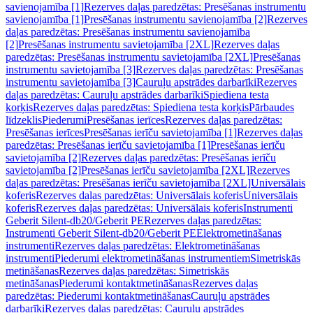
savienojamība [1]
Rezerves daļas paredzētas: Presēšanas instrumentu
savienojamība [1]
Presēšanas instrumentu savienojamība [2]
Rezerves
daļas paredzētas: Presēšanas instrumentu savienojamība
[2]
Presēšanas instrumentu savietojamība [2XL]
Rezerves daļas
paredzētas: Presēšanas instrumentu savietojamība [2XL]
Presēšanas
instrumentu savietojamība [3]
Rezerves daļas paredzētas: Presēšanas
instrumentu savietojamība [3]
Cauruļu apstrādes darbarīki
Rezerves
daļas paredzētas: Cauruļu apstrādes darbarīki
Spiediena testa
korķis
Rezerves daļas paredzētas: Spiediena testa korķis
Pārbaudes
līdzeklis
Piederumi
Presēšanas ierīces
Rezerves daļas paredzētas:
Presēšanas ierīces
Presēšanas ierīču savietojamība [1]
Rezerves daļas
paredzētas: Presēšanas ierīču savietojamība [1]
Presēšanas ierīču
savietojamība [2]
Rezerves daļas paredzētas: Presēšanas ierīču
savietojamība [2]
Presēšanas ierīču savietojamība [2XL]
Rezerves
daļas paredzētas: Presēšanas ierīču savietojamība [2XL]
Universālais
koferis
Rezerves daļas paredzētas: Universālais koferis
Universālais
koferis
Rezerves daļas paredzētas: Universālais koferis
Instrumenti
Geberit Silent-db20/Geberit PE
Rezerves daļas paredzētas:
Instrumenti Geberit Silent-db20/Geberit PE
Elektrometināšanas
instrumenti
Rezerves daļas paredzētas: Elektrometināšanas
instrumenti
Piederumi elektrometināšanas instrumentiem
Simetriskās
metināšanas
Rezerves daļas paredzētas: Simetriskās
metināšanas
Piederumi kontaktmetināšanas
Rezerves daļas
paredzētas: Piederumi kontaktmetināšanas
Cauruļu apstrādes
darbarīki
Rezerves daļas paredzētas: Cauruļu apstrādes