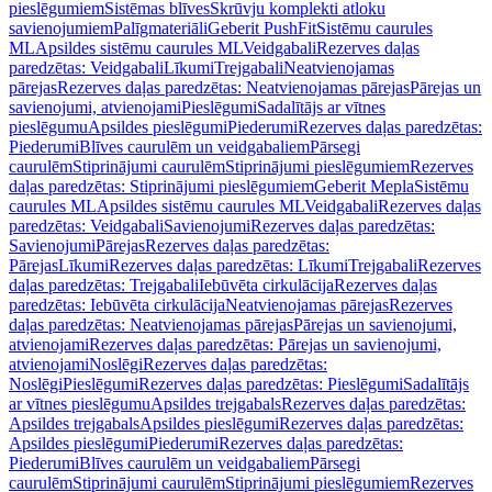
pieslēgumiem
Sistēmas blīves
Skrūvju komplekti atloku
savienojumiem
Palīgmateriāli
Geberit PushFit
Sistēmu caurules
ML
Apsildes sistēmu caurules ML
Veidgabali
Rezerves daļas
paredzētas: Veidgabali
Līkumi
Trejgabali
Neatvienojamas
pārejas
Rezerves daļas paredzētas: Neatvienojamas pārejas
Pārejas un
savienojumi, atvienojami
Pieslēgumi
Sadalītājs ar vītnes
pieslēgumu
Apsildes pieslēgumi
Piederumi
Rezerves daļas paredzētas:
Piederumi
Blīves caurulēm un veidgabaliem
Pārsegi
caurulēm
Stiprinājumi caurulēm
Stiprinājumi pieslēgumiem
Rezerves
daļas paredzētas: Stiprinājumi pieslēgumiem
Geberit Mepla
Sistēmu
caurules ML
Apsildes sistēmu caurules ML
Veidgabali
Rezerves daļas
paredzētas: Veidgabali
Savienojumi
Rezerves daļas paredzētas:
Savienojumi
Pārejas
Rezerves daļas paredzētas:
Pārejas
Līkumi
Rezerves daļas paredzētas: Līkumi
Trejgabali
Rezerves
daļas paredzētas: Trejgabali
Iebūvēta cirkulācija
Rezerves daļas
paredzētas: Iebūvēta cirkulācija
Neatvienojamas pārejas
Rezerves
daļas paredzētas: Neatvienojamas pārejas
Pārejas un savienojumi,
atvienojami
Rezerves daļas paredzētas: Pārejas un savienojumi,
atvienojami
Noslēgi
Rezerves daļas paredzētas:
Noslēgi
Pieslēgumi
Rezerves daļas paredzētas: Pieslēgumi
Sadalītājs
ar vītnes pieslēgumu
Apsildes trejgabals
Rezerves daļas paredzētas:
Apsildes trejgabals
Apsildes pieslēgumi
Rezerves daļas paredzētas:
Apsildes pieslēgumi
Piederumi
Rezerves daļas paredzētas:
Piederumi
Blīves caurulēm un veidgabaliem
Pārsegi
caurulēm
Stiprinājumi caurulēm
Stiprinājumi pieslēgumiem
Rezerves