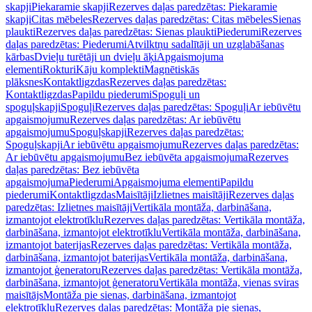
skapji
Piekaramie skapji
Rezerves daļas paredzētas: Piekaramie
skapji
Citas mēbeles
Rezerves daļas paredzētas: Citas mēbeles
Sienas
plaukti
Rezerves daļas paredzētas: Sienas plaukti
Piederumi
Rezerves
daļas paredzētas: Piederumi
Atvilktņu sadalītāji un uzglabāšanas
kārbas
Dvieļu turētāji un dvieļu āķi
Apgaismojuma
elementi
Rokturi
Kāju komplekti
Magnētiskās
plāksnes
Kontaktligzdas
Rezerves daļas paredzētas:
Kontaktligzdas
Papildu piederumi
Spoguļi un
spoguļskapji
Spoguļi
Rezerves daļas paredzētas: Spoguļi
Ar iebūvētu
apgaismojumu
Rezerves daļas paredzētas: Ar iebūvētu
apgaismojumu
Spoguļskapji
Rezerves daļas paredzētas:
Spoguļskapji
Ar iebūvētu apgaismojumu
Rezerves daļas paredzētas:
Ar iebūvētu apgaismojumu
Bez iebūvēta apgaismojuma
Rezerves
daļas paredzētas: Bez iebūvēta
apgaismojuma
Piederumi
Apgaismojuma elementi
Papildu
piederumi
Kontaktligzdas
Maisītāji
Izlietnes maisītāji
Rezerves daļas
paredzētas: Izlietnes maisītāji
Vertikāla montāža, darbināšana,
izmantojot elektrotīklu
Rezerves daļas paredzētas: Vertikāla montāža,
darbināšana, izmantojot elektrotīklu
Vertikāla montāža, darbināšana,
izmantojot baterijas
Rezerves daļas paredzētas: Vertikāla montāža,
darbināšana, izmantojot baterijas
Vertikāla montāža, darbināšana,
izmantojot ģeneratoru
Rezerves daļas paredzētas: Vertikāla montāža,
darbināšana, izmantojot ģeneratoru
Vertikāla montāža, vienas sviras
maisītājs
Montāža pie sienas, darbināšana, izmantojot
elektrotīklu
Rezerves daļas paredzētas: Montāža pie sienas,