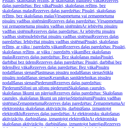
Pisuāri, skalošanas režīms, ar skalošanas malu
Bez vāka
Rezerves
daļas paredzētas: Bez vāka
Pisuāri, skalošanas režīms, bez
skalošanas malas
Rezerves daļas paredzētas: Pisuāri, skalošanas
režīms, bez skalošanas malas
Virsapmetuma vai zemapmetuma
pisuāru vadības sistēmām
Rezerves daļas paredzētas: Virsapmetuma
vai zemapmetuma pisuāru vadības sistēmām
Ar iebūvētu pisuāru
vadības sistēmu
Rezerves daļas paredzētas: Ar iebūvētu pisuāru
vadības sistēmu
Iebūvētai pisuāru vadības sistēmai
Rezerves daļas
paredzētas: Iebūvētai pisuāru vadības sistēmai
Pisuāri, skalošanas
režīms, ar vāku / paredzēts vākam
Rezerves daļas paredzētas: Pisuāri,
skalošanas režīms, ar vāku / paredzēts vākam
Bez skalošanas
malas
Rezerves daļas paredzētas: Bez skalošanas malas
Pisuāri,
darbībai bez ūdens
Rezerves daļas paredzētas: Pisuāri, darbībai bez
ūdens
Bez vāka
Rezerves daļas paredzētas: Bez vāka
Pisuāru
nodalīšanas sienas
Plastmasas pisuāru nodalīšanas sienas
Stikla
pisuāru nodalīšanas sienas
Keramikas sanitārtehnikas pisuāru
nodalīšanas sienas
Piederumi
Rezerves daļas paredzētas:
Piederumi
Sifoni un sifonu piederumi
Skalošanas caurules,
skalošanas līkumi un pārejas
Rezerves daļas paredzētas: Skalošanas
caurules, skalošanas līkumi un pārejas
Stiprinājumi
Pisuāru vadības
sistēmas
Zemapmetuma
Rezerves daļas paredzētas: Zemapmetuma
Ar
elektronisku skalošanas aktivizāciju, darbināšana, izmantojot
elektrotīklu
Rezerves daļas paredzētas: Ar elektronisku skalošanas
aktivizāciju, darbināšana, izmantojot elektrotīklu
Ar elektronisku
skalošanas aktivizāciju, darbināšana, izmantojot baterijas
Rezerves