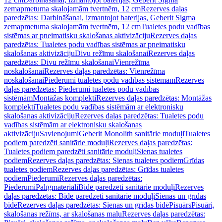
zemapmetuma skalojamām tvertnēm, 12 cm
Rezerves daļas
paredzētas: Darbināšanai, izmantojot baterijas, Geberit Sigma
zemapmetuma skalojamām tvertnēm, 12 cm
Tualetes podu vadības
sistēmas ar pneimatisku skalošanas aktivizāciju
Rezerves daļas
paredzētas: Tualetes podu vadības sistēmas ar pneimatisku
skalošanas aktivizāciju
Divu režīmu skalošanai
Rezerves daļas
paredzētas: Divu režīmu skalošanai
Vienrežīma
noskalošanai
Rezerves daļas paredzētas: Vienrežīma
noskalošanai
Piederumi tualetes podu vadības sistēmām
Rezerves
daļas paredzētas: Piederumi tualetes podu vadības
sistēmām
Montāžas komplekti
Rezerves daļas paredzētas: Montāžas
komplekti
Tualetes podu vadības sistēmām ar elektronisku
skalošanas aktivizāciju
Rezerves daļas paredzētas: Tualetes podu
vadības sistēmām ar elektronisku skalošanas
aktivizāciju
Savienojumi
Geberit Monolith sanitārie moduļi
Tualetes
podiem paredzēti sanitārie moduļi
Rezerves daļas paredzētas:
Tualetes podiem paredzēti sanitārie moduļi
Sienas tualetes
podiem
Rezerves daļas paredzētas: Sienas tualetes podiem
Grīdas
tualetes podiem
Rezerves daļas paredzētas: Grīdas tualetes
podiem
Piederumi
Rezerves daļas paredzētas:
Piederumi
Palīgmateriāli
Bidē paredzēti sanitārie moduļi
Rezerves
daļas paredzētas: Bidē paredzēti sanitārie moduļi
Sienas un grīdas
bidē
Rezerves daļas paredzētas: Sienas un grīdas bidē
Pisuārs
Pisuāri,
skalošanas režīms, ar skalošanas malu
Rezerves daļas paredzētas: