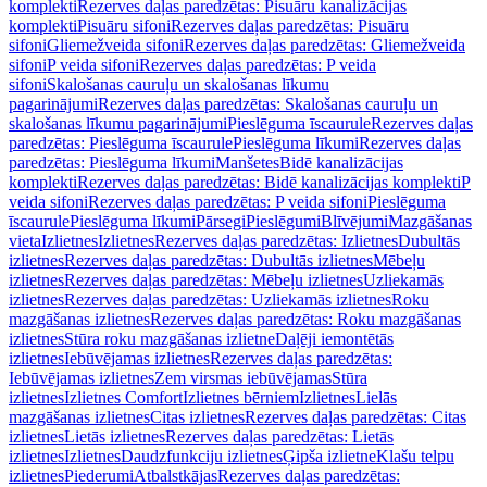
komplekti
Rezerves daļas paredzētas: Pisuāru kanalizācijas
komplekti
Pisuāru sifoni
Rezerves daļas paredzētas: Pisuāru
sifoni
Gliemežveida sifoni
Rezerves daļas paredzētas: Gliemežveida
sifoni
P veida sifoni
Rezerves daļas paredzētas: P veida
sifoni
Skalošanas cauruļu un skalošanas līkumu
pagarinājumi
Rezerves daļas paredzētas: Skalošanas cauruļu un
skalošanas līkumu pagarinājumi
Pieslēguma īscaurule
Rezerves daļas
paredzētas: Pieslēguma īscaurule
Pieslēguma līkumi
Rezerves daļas
paredzētas: Pieslēguma līkumi
Manšetes
Bidē kanalizācijas
komplekti
Rezerves daļas paredzētas: Bidē kanalizācijas komplekti
P
veida sifoni
Rezerves daļas paredzētas: P veida sifoni
Pieslēguma
īscaurule
Pieslēguma līkumi
Pārsegi
Pieslēgumi
Blīvējumi
Mazgāšanas
vieta
Izlietnes
Izlietnes
Rezerves daļas paredzētas: Izlietnes
Dubultās
izlietnes
Rezerves daļas paredzētas: Dubultās izlietnes
Mēbeļu
izlietnes
Rezerves daļas paredzētas: Mēbeļu izlietnes
Uzliekamās
izlietnes
Rezerves daļas paredzētas: Uzliekamās izlietnes
Roku
mazgāšanas izlietnes
Rezerves daļas paredzētas: Roku mazgāšanas
izlietnes
Stūra roku mazgāšanas izlietne
Daļēji iemontētās
izlietnes
Iebūvējamas izlietnes
Rezerves daļas paredzētas:
Iebūvējamas izlietnes
Zem virsmas iebūvējamas
Stūra
izlietnes
Izlietnes Comfort
Izlietnes bērniem
Izlietnes
Lielās
mazgāšanas izlietnes
Citas izlietnes
Rezerves daļas paredzētas: Citas
izlietnes
Lietās izlietnes
Rezerves daļas paredzētas: Lietās
izlietnes
Izlietnes
Daudzfunkciju izlietnes
Ģipša izlietne
Klašu telpu
izlietnes
Piederumi
Atbalstkājas
Rezerves daļas paredzētas: