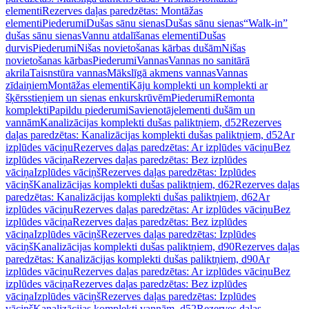
elementi
Rezerves daļas paredzētas: Montāžas
elementi
Piederumi
Dušas sānu sienas
Dušas sānu sienas
“Walk-in”
dušas sānu sienas
Vannu atdalīšanas elementi
Dušas
durvis
Piederumi
Nišas novietošanas kārbas dušām
Nišas
novietošanas kārbas
Piederumi
Vannas
Vannas no sanitārā
akrila
Taisnstūra vannas
Mākslīgā akmens vannas
Vannas
zīdaiņiem
Montāžas elementi
Kāju komplekti un komplekti ar
šķērsstieņiem un sienas enkurskrūvēm
Piederumi
Remonta
komplekti
Papildu piederumi
Savienotājelementi dušām un
vannām
Kanalizācijas komplekti dušas paliktņiem, d52
Rezerves
daļas paredzētas: Kanalizācijas komplekti dušas paliktņiem, d52
Ar
izplūdes vāciņu
Rezerves daļas paredzētas: Ar izplūdes vāciņu
Bez
izplūdes vāciņa
Rezerves daļas paredzētas: Bez izplūdes
vāciņa
Izplūdes vāciņš
Rezerves daļas paredzētas: Izplūdes
vāciņš
Kanalizācijas komplekti dušas paliktņiem, d62
Rezerves daļas
paredzētas: Kanalizācijas komplekti dušas paliktņiem, d62
Ar
izplūdes vāciņu
Rezerves daļas paredzētas: Ar izplūdes vāciņu
Bez
izplūdes vāciņa
Rezerves daļas paredzētas: Bez izplūdes
vāciņa
Izplūdes vāciņš
Rezerves daļas paredzētas: Izplūdes
vāciņš
Kanalizācijas komplekti dušas paliktņiem, d90
Rezerves daļas
paredzētas: Kanalizācijas komplekti dušas paliktņiem, d90
Ar
izplūdes vāciņu
Rezerves daļas paredzētas: Ar izplūdes vāciņu
Bez
izplūdes vāciņa
Rezerves daļas paredzētas: Bez izplūdes
vāciņa
Izplūdes vāciņš
Rezerves daļas paredzētas: Izplūdes
vāciņš
Kanalizācijas komplekti vannām, d52
Rezerves daļas