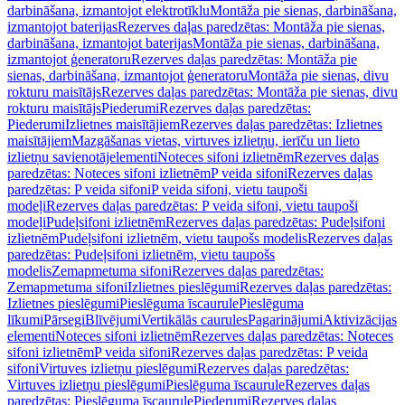
darbināšana, izmantojot elektrotīklu
Montāža pie sienas, darbināšana,
izmantojot baterijas
Rezerves daļas paredzētas: Montāža pie sienas,
darbināšana, izmantojot baterijas
Montāža pie sienas, darbināšana,
izmantojot ģeneratoru
Rezerves daļas paredzētas: Montāža pie
sienas, darbināšana, izmantojot ģeneratoru
Montāža pie sienas, divu
rokturu maisītājs
Rezerves daļas paredzētas: Montāža pie sienas, divu
rokturu maisītājs
Piederumi
Rezerves daļas paredzētas:
Piederumi
Izlietnes maisītājiem
Rezerves daļas paredzētas: Izlietnes
maisītājiem
Mazgāšanas vietas, virtuves izlietņu, ierīču un lieto
izlietņu savienotājelementi
Noteces sifoni izlietnēm
Rezerves daļas
paredzētas: Noteces sifoni izlietnēm
P veida sifoni
Rezerves daļas
paredzētas: P veida sifoni
P veida sifoni, vietu taupoši
modeļi
Rezerves daļas paredzētas: P veida sifoni, vietu taupoši
modeļi
Pudeļsifoni izlietnēm
Rezerves daļas paredzētas: Pudeļsifoni
izlietnēm
Pudeļsifoni izlietnēm, vietu taupošs modelis
Rezerves daļas
paredzētas: Pudeļsifoni izlietnēm, vietu taupošs
modelis
Zemapmetuma sifoni
Rezerves daļas paredzētas:
Zemapmetuma sifoni
Izlietnes pieslēgumi
Rezerves daļas paredzētas:
Izlietnes pieslēgumi
Pieslēguma īscaurule
Pieslēguma
līkumi
Pārsegi
Blīvējumi
Vertikālās caurules
Pagarinājumi
Aktivizācijas
elementi
Noteces sifoni izlietnēm
Rezerves daļas paredzētas: Noteces
sifoni izlietnēm
P veida sifoni
Rezerves daļas paredzētas: P veida
sifoni
Virtuves izlietņu pieslēgumi
Rezerves daļas paredzētas:
Virtuves izlietņu pieslēgumi
Pieslēguma īscaurule
Rezerves daļas
paredzētas: Pieslēguma īscaurule
Piederumi
Rezerves daļas