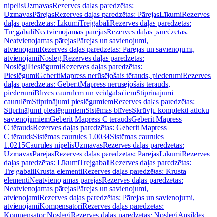
nipelis
Uzmavas
Rezerves daļas paredzētas:
Uzmavas
Pārejas
Rezerves daļas paredzētas: Pārejas
Līkumi
Rezerves
daļas paredzētas: Līkumi
Trejgabali
Rezerves daļas paredzētas:
Trejgabali
Neatvienojamas pārejas
Rezerves daļas paredzētas:
Neatvienojamas pārejas
Pārejas un savienojumi,
atvienojami
Rezerves daļas paredzētas: Pārejas un savienojumi,
atvienojami
Noslēgi
Rezerves daļas paredzētas:
Noslēgi
Pieslēgumi
Rezerves daļas paredzētas:
Pieslēgumi
GeberitMapress nerūsējošais tērauds, piederumi
Rezerves
daļas paredzētas: GeberitMapress nerūsējošais tērauds,
piederumi
Blīves caurulēm un veidgabaliem
Stiprinājumi
caurulēm
Stiprinājumi pieslēgumiem
Rezerves daļas paredzētas:
Stiprinājumi pieslēgumiem
Sistēmas blīves
Skrūvju komplekti atloku
savienojumiem
Geberit Mapress C tērauds
Geberit Mapress
C tērauds
Rezerves daļas paredzētas: Geberit Mapress
C tērauds
Sistēmas caurules 1.0034
Sistēmas caurules
1.0215
Caurules nipelis
Uzmavas
Rezerves daļas paredzētas:
Uzmavas
Pārejas
Rezerves daļas paredzētas: Pārejas
Līkumi
Rezerves
daļas paredzētas: Līkumi
Trejgabali
Rezerves daļas paredzētas:
Trejgabali
Krusta elementi
Rezerves daļas paredzētas: Krusta
elementi
Neatvienojamas pārejas
Rezerves daļas paredzētas:
Neatvienojamas pārejas
Pārejas un savienojumi,
atvienojami
Rezerves daļas paredzētas: Pārejas un savienojumi,
atvienojami
Kompensatori
Rezerves daļas paredzētas:
Kompensatori
Noslēgi
Rezerves daļas paredzētas: Noslēgi
Apsildes