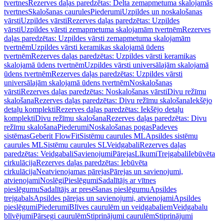
tvertnes
Rezerves daļas paredzētas: Delta zemapmetuma skalojamās
tvertnes
Skalošanas caurules
Piederumi
Uzpildes un noskalošanas
vārsti
Uzpildes vārsti
Rezerves daļas paredzētas: Uzpildes
vārsti
Uzpildes vārsti zemapmetuma skalojamām tvertnēm
Rezerves
daļas paredzētas: Uzpildes vārsti zemapmetuma skalojamām
tvertnēm
Uzpildes vārsti keramikas skalojamā ūdens
tvertnēm
Rezerves daļas paredzētas: Uzpildes vārsti keramikas
skalojamā ūdens tvertnēm
Uzpildes vārsti universālajām skalojamā
ūdens tvertnēm
Rezerves daļas paredzētas: Uzpildes vārsti
universālajām skalojamā ūdens tvertnēm
Noskalošanas
vārsti
Rezerves daļas paredzētas: Noskalošanas vārsti
Divu režīmu
skalošana
Rezerves daļas paredzētas: Divu režīmu skalošana
Iekšējo
detaļu komplekti
Rezerves daļas paredzētas: Iekšējo detaļu
komplekti
Divu režīmu skalošana
Rezerves daļas paredzētas: Divu
režīmu skalošana
Piederumi
Noskalošanas pogas
Padeves
sistēmas
Geberit FlowFit
Sistēmu caurules ML
Apsildes sistēmu
caurules ML
Sistēmu caurules SL
Veidgabali
Rezerves daļas
paredzētas: Veidgabali
Savienojumi
Pārejas
Līkumi
Trejgabali
Iebūvēta
cirkulācija
Rezerves daļas paredzētas: Iebūvēta
cirkulācija
Neatvienojamas pārejas
Pārejas un savienojumi,
atvienojami
Noslēgi
Pieslēgumi
Sadalītājs ar vītnes
pieslēgumu
Sadalītājs ar presēšanas pieslēgumu
Apsildes
trejgabals
Apsildes pārejas un savienojumi, atvienojami
Apsildes
pieslēgumi
Piederumi
Blīves caurulēm un veidgabaliem
Veidgabalu
blīvējumi
Pārsegi caurulēm
Stiprinājumi caurulēm
Stiprinājumi