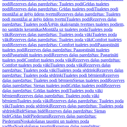
podi
Rezerves daļas paredzētas: Tualetes podi
Grīdas tualetes
podi
Rezerves daļas paredzētas: Grīdas tualetes podi
Tualetes podi
montāžai ar ārējo ūdens tvertni
Rezerves daļas paredzētas: Tualetes
podi montāžai ar ārējo ūdens tvertni
Tualetes podi
Rezerves daļas
paredzētas: Tualetes podi
Ārējās skalojamās tvertnes tualetes podiem,
no sanitārās keramikas
Montāža uz tualetes poda
Tualetes poda
vāki
Rezerves daļas paredzētas: Tualetes poda vāki
Tualetes poda
vāki
Rezerves daļas paredzētas: Tualetes poda vāki
Comfort tualetes
podi
Rezerves daļas paredzētas: Comfort tualetes podi
Paaugstināti
tualetes podi
Rezerves daļas paredzētas: Paaugstināti tualetes
podi
Pagarināti tualetes podi
Rezerves daļas paredzētas: Pagarināti
tualetes podi
Comfort tualetes poda vāki
Rezerves daļas paredzētas:
Comfort tualetes poda vāki
Tualetes poda vāki
Rezerves daļas
paredzētas: Tualetes poda vāki
Tualetes poda sēdriņķi
Rezerves daļas
paredzētas: Tualetes poda sēdriņķi
Tualetes podi bērniem
Rezerves
daļas paredzētas: Tualetes podi bērniem
Sienas tualetes podi
Rezerves
daļas paredzētas: Sienas tualetes podi
Grīdas tualetes podi
Rezerves
daļas paredzētas: Grīdas tualetes podi
Tualetes podu vāki
bērniem
Rezerves daļas paredzētas: Tualetes podu vāki
bērniem
Tualetes poda vāki
Rezerves daļas paredzētas: Tualetes poda
vāki
Tualetes poda sēdriņķi
Rezerves daļas paredzētas: Tualetes poda
sēdriņķi
Bidē
Sienas bidē
Rezerves daļas paredzētas: Sienas
bidē
Grīdas bidē
Piederumi
Rezerves daļas paredzētas:
Piederumi
Noskalošanas taustiņi un tualetes poda
vadība
Noskalošanas taustiņi
Rezerves daļas paredzētas: