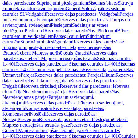
daļas paredzētas: Stiprinājumi pieslēgumiem
Sistēmas blīves
Skrūvju
komplekti atloku savienojumiem
Geberit Volex
Apsildes sistēmu
caurules SL
Veidgabali
Rezerves daļas paredzētas: Veidgabali
Pārejas
un savienojumi, atvienojami
Rezerves daļas paredzētas: Pārejas un
savienojumi, atvienojami
Pieslēgumi
Sadalītājs ar vītnes
pieslēgumu
Piederumi
Rezerves daļas paredzētas: Piederumi
Blīves
caurulēm un veidgabaliem
Pārsegi caurulēm
Stiprinājumi
caurulēm
Stiprinājumi pieslēgumiem
Rezerves daļas paredzētas:
Stiprinājumi pieslēgumiem
Geberit Mapress nerūsējošais
tērauds
Geberit Mapress nerūsējošais tērauds
Rezerves daļas
paredzētas: Geberit Mapress nerūsējošais tērauds
Sistēmas caurules
1.4401
Rezerves daļas paredzētas: Sistēmas caurules 1.4401
Sistēmas
caurules 1.4521
Caurules nipelis
Uzmavas
Rezerves daļas paredzētas:
Uzmavas
Pārejas
Rezerves daļas paredzētas: Pārejas
Līkumi
Rezerves
daļas paredzētas: Līkumi
Trejgabali
Rezerves daļas paredzētas:
Trejgabali
Iebūvēta cirkulācija
Rezerves daļas paredzētas: Iebūvēta
cirkulācija
Neatvienojamas pārejas
Rezerves daļas paredzētas:
Neatvienojamas pārejas
Pārejas un savienojumi,
atvienojami
Rezerves daļas paredzētas: Pārejas un savienojumi,
atvienojami
Kompensatori
Rezerves daļas paredzētas:
Kompensatori
Noslēgi
Rezerves daļas paredzētas:
Noslēgi
Pieslēgumi
Rezerves daļas paredzētas: Pieslēgumi
Geberit
Mapress nerūsējošais tērauds, gāze
Rezerves daļas paredzētas:
Geberit Mapress nerūsējošais tērauds, gāze
Sistēmas caurules
1.4401
Rezerves daļas paredzētas: Sistēmas caurules 1.4401
Caurules