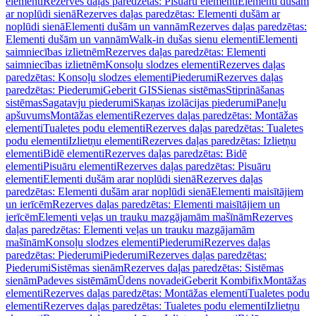
elementi
Rezerves daļas paredzētas: Pisuāru elementi
Elementi dušām
ar noplūdi sienā
Rezerves daļas paredzētas: Elementi dušām ar
noplūdi sienā
Elementi dušām un vannām
Rezerves daļas paredzētas:
Elementi dušām un vannām
Walk-in dušas sienu elementi
Elementi
saimniecības izlietnēm
Rezerves daļas paredzētas: Elementi
saimniecības izlietnēm
Konsoļu slodzes elementi
Rezerves daļas
paredzētas: Konsoļu slodzes elementi
Piederumi
Rezerves daļas
paredzētas: Piederumi
Geberit GIS
Sienas sistēmas
Stiprināšanas
sistēmas
Sagatavju piederumi
Skaņas izolācijas piederumi
Paneļu
apšuvums
Montāžas elementi
Rezerves daļas paredzētas: Montāžas
elementi
Tualetes podu elementi
Rezerves daļas paredzētas: Tualetes
podu elementi
Izlietņu elementi
Rezerves daļas paredzētas: Izlietņu
elementi
Bidē elementi
Rezerves daļas paredzētas: Bidē
elementi
Pisuāru elementi
Rezerves daļas paredzētas: Pisuāru
elementi
Elementi dušām arar noplūdi sienā
Rezerves daļas
paredzētas: Elementi dušām arar noplūdi sienā
Elementi maisītājiem
un ierīcēm
Rezerves daļas paredzētas: Elementi maisītājiem un
ierīcēm
Elementi veļas un trauku mazgājamām mašīnām
Rezerves
daļas paredzētas: Elementi veļas un trauku mazgājamām
mašīnām
Konsoļu slodzes elementi
Piederumi
Rezerves daļas
paredzētas: Piederumi
Piederumi
Rezerves daļas paredzētas:
Piederumi
Sistēmas sienām
Rezerves daļas paredzētas: Sistēmas
sienām
Padeves sistēmām
Ūdens novadei
Geberit Kombifix
Montāžas
elementi
Rezerves daļas paredzētas: Montāžas elementi
Tualetes podu
elementi
Rezerves daļas paredzētas: Tualetes podu elementi
Izlietņu