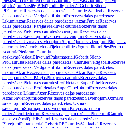
Pieslēguma līkumi
Piederumi
Cauruļu apskavas
Cauruļu apskavu
stiprinājumi
Noslēgi
Blīvējumi
Palīgmateriāli
Geberit Silent-
PP
Caurules
Rezerves daļas paredzētas: Caurules
Veidgabali
Rezerves
daļas paredzētas: Veidgabali
Līkumi
Rezerves daļas paredzētas:
Līkumi
Atzari
Rezerves daļas paredzētas: Atzari
Pārejas
Rezerves
daļas paredzētas: Pārejas
Piekļuves caurules
Rezerves daļas
paredzētas: Piekļuves caurules
Savienojumi
Rezerves daļas
paredzētas: Savienojumi
Uzmavu savienojumi
Rezerves daļas
paredzētas: Uzmavu savienojumi
Stiprinājuma savienojumi
Pārejas uz
citiem materiāliem
Savienotājelementi
Pieslēguma līkumi
Pieslēguma
īscaurule
Piederumi
Cauruļu
apskavas
Noslēgi
Blīvējumi
Palīgmateriāli
Geberit Silent-
Pro
Caurules
Rezerves daļas paredzētas: Caurules
Veidgabali
Rezerves
daļas paredzētas: Veidgabali
Līkumi
Rezerves daļas paredzētas:
Līkumi
Atzari
Rezerves daļas paredzētas: Atzari
Pārejas
Rezerves
daļas paredzētas: Pārejas
Piekļuves caurules
Rezerves daļas
paredzētas: Piekļuves caurules
Profildetaļas SuperTube
Rezerves
daļas paredzētas: Profildetaļas SuperTube
Līkumi
Rezerves daļas
paredzētas: Līkumi
Atzari
Rezerves daļas paredzētas:
Atzari
Savienojumi
Rezerves daļas paredzētas: Savienojumi
Uzmavu
savienojumi
Rezerves daļas paredzētas: Uzmavu
savienojumi
Stiprinājuma savienojumi
Pārejas uz citiem
materiāliem
Piederumi
Rezerves daļas paredzētas: Piederumi
Cauruļu
apskavas
Noslēgi
Blīvējumi
Rezerves daļas paredzētas:
Blīvējumi
Palīgmateriāli
Geberit PE
Caurules
Veidgabali
Rezerves