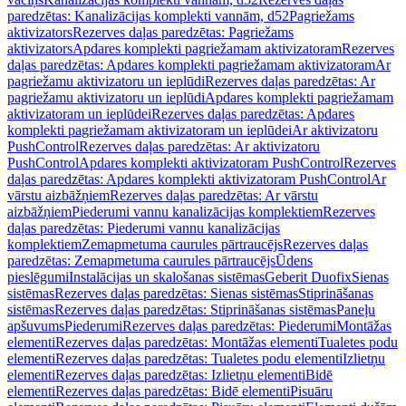
paredzētas: Kanalizācijas komplekti vannām, d52
Pagriežams
aktivizators
Rezerves daļas paredzētas: Pagriežams
aktivizators
Apdares komplekti pagriežamam aktivizatoram
Rezerves
daļas paredzētas: Apdares komplekti pagriežamam aktivizatoram
Ar
pagriežamu aktivizatoru un ieplūdi
Rezerves daļas paredzētas: Ar
pagriežamu aktivizatoru un ieplūdi
Apdares komplekti pagriežamam
aktivizatoram un ieplūdei
Rezerves daļas paredzētas: Apdares
komplekti pagriežamam aktivizatoram un ieplūdei
Ar aktivizatoru
PushControl
Rezerves daļas paredzētas: Ar aktivizatoru
PushControl
Apdares komplekti aktivizatoram PushControl
Rezerves
daļas paredzētas: Apdares komplekti aktivizatoram PushControl
Ar
vārstu aizbāžņiem
Rezerves daļas paredzētas: Ar vārstu
aizbāžņiem
Piederumi vannu kanalizācijas komplektiem
Rezerves
daļas paredzētas: Piederumi vannu kanalizācijas
komplektiem
Zemapmetuma caurules pārtraucējs
Rezerves daļas
paredzētas: Zemapmetuma caurules pārtraucējs
Ūdens
pieslēgumi
Instalācijas un skalošanas sistēmas
Geberit Duofix
Sienas
sistēmas
Rezerves daļas paredzētas: Sienas sistēmas
Stiprināšanas
sistēmas
Rezerves daļas paredzētas: Stiprināšanas sistēmas
Paneļu
apšuvums
Piederumi
Rezerves daļas paredzētas: Piederumi
Montāžas
elementi
Rezerves daļas paredzētas: Montāžas elementi
Tualetes podu
elementi
Rezerves daļas paredzētas: Tualetes podu elementi
Izlietņu
elementi
Rezerves daļas paredzētas: Izlietņu elementi
Bidē
elementi
Rezerves daļas paredzētas: Bidē elementi
Pisuāru