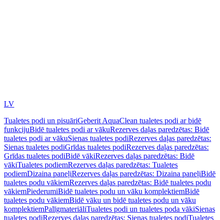
LV
Tualetes podi un pisuāri
Geberit AquaClean tualetes podi ar bidē
funkciju
Bidē tualetes podi ar vāku
Rezerves daļas paredzētas: Bidē
tualetes podi ar vāku
Sienas tualetes podi
Rezerves daļas paredzētas:
Sienas tualetes podi
Grīdas tualetes podi
Rezerves daļas paredzētas:
Grīdas tualetes podi
Bidē vāki
Rezerves daļas paredzētas: Bidē
vāki
Tualetes podiem
Rezerves daļas paredzētas: Tualetes
podiem
Dizaina paneļi
Rezerves daļas paredzētas: Dizaina paneļi
Bidē
tualetes podu vākiem
Rezerves daļas paredzētas: Bidē tualetes podu
vākiem
Piederumi
Bidē tualetes podu un vāku komplektiem
Bidē
tualetes podu vākiem
Bidē vāku un bidē tualetes podu un vāku
komplektiem
Palīgmateriāli
Tualetes podi un tualetes poda vāki
Sienas
tualetes podi
Rezerves daļas paredzētas: Sienas tualetes podi
Tualetes