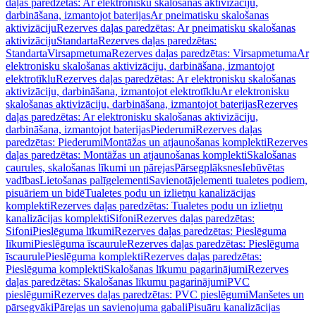
daļas paredzētas: Ar elektronisku skalošanas aktivizāciju,
darbināšana, izmantojot baterijas
Ar pneimatisku skalošanas
aktivizāciju
Rezerves daļas paredzētas: Ar pneimatisku skalošanas
aktivizāciju
Standarta
Rezerves daļas paredzētas:
Standarta
Virsapmetuma
Rezerves daļas paredzētas: Virsapmetuma
Ar
elektronisku skalošanas aktivizāciju, darbināšana, izmantojot
elektrotīklu
Rezerves daļas paredzētas: Ar elektronisku skalošanas
aktivizāciju, darbināšana, izmantojot elektrotīklu
Ar elektronisku
skalošanas aktivizāciju, darbināšana, izmantojot baterijas
Rezerves
daļas paredzētas: Ar elektronisku skalošanas aktivizāciju,
darbināšana, izmantojot baterijas
Piederumi
Rezerves daļas
paredzētas: Piederumi
Montāžas un atjaunošanas komplekti
Rezerves
daļas paredzētas: Montāžas un atjaunošanas komplekti
Skalošanas
caurules, skalošanas līkumi un pārejas
Pārsegplāksnes
Iebūvētas
vadības
Lietošanas palīgelementi
Savienotājelementi tualetes podiem,
pisuāriem un bidē
Tualetes podu un izlietņu kanalizācijas
komplekti
Rezerves daļas paredzētas: Tualetes podu un izlietņu
kanalizācijas komplekti
Sifoni
Rezerves daļas paredzētas:
Sifoni
Pieslēguma līkumi
Rezerves daļas paredzētas: Pieslēguma
līkumi
Pieslēguma īscaurule
Rezerves daļas paredzētas: Pieslēguma
īscaurule
Pieslēguma komplekti
Rezerves daļas paredzētas:
Pieslēguma komplekti
Skalošanas līkumu pagarinājumi
Rezerves
daļas paredzētas: Skalošanas līkumu pagarinājumi
PVC
pieslēgumi
Rezerves daļas paredzētas: PVC pieslēgumi
Manšetes un
pārsegvāki
Pārejas un savienojuma gabali
Pisuāru kanalizācijas