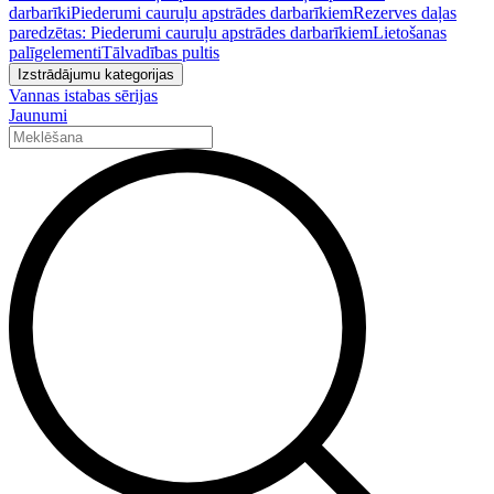
darbarīki
Piederumi cauruļu apstrādes darbarīkiem
Rezerves daļas
paredzētas: Piederumi cauruļu apstrādes darbarīkiem
Lietošanas
palīgelementi
Tālvadības pultis
Izstrādājumu kategorijas
Vannas istabas sērijas
Jaunumi