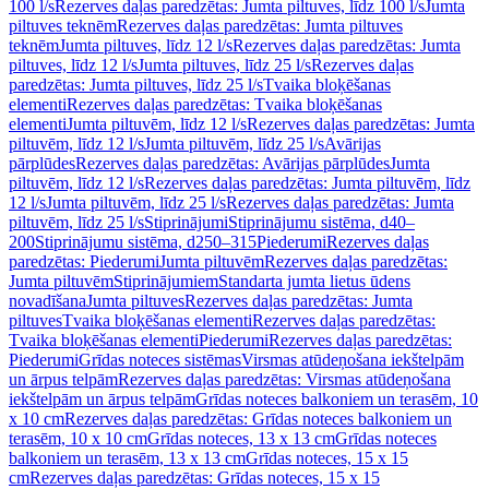
100 l/s
Rezerves daļas paredzētas: Jumta piltuves, līdz 100 l/s
Jumta
piltuves teknēm
Rezerves daļas paredzētas: Jumta piltuves
teknēm
Jumta piltuves, līdz 12 l/s
Rezerves daļas paredzētas: Jumta
piltuves, līdz 12 l/s
Jumta piltuves, līdz 25 l/s
Rezerves daļas
paredzētas: Jumta piltuves, līdz 25 l/s
Tvaika bloķēšanas
elementi
Rezerves daļas paredzētas: Tvaika bloķēšanas
elementi
Jumta piltuvēm, līdz 12 l/s
Rezerves daļas paredzētas: Jumta
piltuvēm, līdz 12 l/s
Jumta piltuvēm, līdz 25 l/s
Avārijas
pārplūdes
Rezerves daļas paredzētas: Avārijas pārplūdes
Jumta
piltuvēm, līdz 12 l/s
Rezerves daļas paredzētas: Jumta piltuvēm, līdz
12 l/s
Jumta piltuvēm, līdz 25 l/s
Rezerves daļas paredzētas: Jumta
piltuvēm, līdz 25 l/s
Stiprinājumi
Stiprinājumu sistēma, d40–
200
Stiprinājumu sistēma, d250–315
Piederumi
Rezerves daļas
paredzētas: Piederumi
Jumta piltuvēm
Rezerves daļas paredzētas:
Jumta piltuvēm
Stiprinājumiem
Standarta jumta lietus ūdens
novadīšana
Jumta piltuves
Rezerves daļas paredzētas: Jumta
piltuves
Tvaika bloķēšanas elementi
Rezerves daļas paredzētas:
Tvaika bloķēšanas elementi
Piederumi
Rezerves daļas paredzētas:
Piederumi
Grīdas noteces sistēmas
Virsmas atūdeņošana iekštelpām
un ārpus telpām
Rezerves daļas paredzētas: Virsmas atūdeņošana
iekštelpām un ārpus telpām
Grīdas noteces balkoniem un terasēm, 10
x 10 cm
Rezerves daļas paredzētas: Grīdas noteces balkoniem un
terasēm, 10 x 10 cm
Grīdas noteces, 13 x 13 cm
Grīdas noteces
balkoniem un terasēm, 13 x 13 cm
Grīdas noteces, 15 x 15
cm
Rezerves daļas paredzētas: Grīdas noteces, 15 x 15