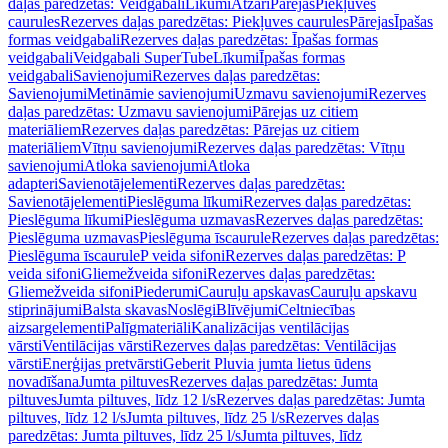
daļas paredzētas: Veidgabali
Līkumi
Atzari
Pārejas
Piekļuves
caurules
Rezerves daļas paredzētas: Piekļuves caurules
Pārejas
Īpašas
formas veidgabali
Rezerves daļas paredzētas: Īpašas formas
veidgabali
Veidgabali SuperTube
Līkumi
Īpašas formas
veidgabali
Savienojumi
Rezerves daļas paredzētas:
Savienojumi
Metināmie savienojumi
Uzmavu savienojumi
Rezerves
daļas paredzētas: Uzmavu savienojumi
Pārejas uz citiem
materiāliem
Rezerves daļas paredzētas: Pārejas uz citiem
materiāliem
Vītņu savienojumi
Rezerves daļas paredzētas: Vītņu
savienojumi
Atloka savienojumi
Atloka
adapteri
Savienotājelementi
Rezerves daļas paredzētas:
Savienotājelementi
Pieslēguma līkumi
Rezerves daļas paredzētas:
Pieslēguma līkumi
Pieslēguma uzmavas
Rezerves daļas paredzētas:
Pieslēguma uzmavas
Pieslēguma īscaurule
Rezerves daļas paredzētas:
Pieslēguma īscaurule
P veida sifoni
Rezerves daļas paredzētas: P
veida sifoni
Gliemežveida sifoni
Rezerves daļas paredzētas:
Gliemežveida sifoni
Piederumi
Cauruļu apskavas
Cauruļu apskavu
stiprinājumi
Balsta skavas
Noslēgi
Blīvējumi
Celtniecības
aizsargelementi
Palīgmateriāli
Kanalizācijas ventilācijas
vārsti
Ventilācijas vārsti
Rezerves daļas paredzētas: Ventilācijas
vārsti
Enerģijas pretvārsti
Geberit Pluvia jumta lietus ūdens
novadīšana
Jumta piltuves
Rezerves daļas paredzētas: Jumta
piltuves
Jumta piltuves, līdz 12 l/s
Rezerves daļas paredzētas: Jumta
piltuves, līdz 12 l/s
Jumta piltuves, līdz 25 l/s
Rezerves daļas
paredzētas: Jumta piltuves, līdz 25 l/s
Jumta piltuves, līdz