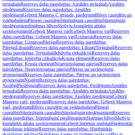
trejgabals
Rezerves daļas paredzētas: Apsildes trejgabals
Apsildes
pieslēgumi
Rezerves daļas paredzētas: Apsildes
pieslēgumi
Geberit Mapress C tērauds, piederumi
Blīves caurulēm un
veidgabaliem
Pārsegi caurulēm
Stiprinājumi caurulēm
Stiprinājumi
pieslēgumiem
Sistēmas blīves
Skrūvju komplekti atloku
savienojumiem
Geberit Mapress varš
Geberit Mapress varš
Rezerves
daļas paredzētas: Geberit Mapress varš
Uzmavas
Rezerves daļas
paredzētas: Uzmavas
Pārejas
Rezerves daļas paredzētas:
Pārejas
Līkumi
Rezerves daļas paredzētas: Līkumi
Trejgabali
Rezerves
daļas paredzētas: Trejgabali
Iebūvēta cirkulācija
Rezerves daļas
paredzētas: Iebūvēta cirkulācija
Krusta elementi
Rezerves daļas
paredzētas: Krusta elementi
Neatvienojamas pārejas
Rezerves daļas
paredzētas: Neatvienojamas pārejas
Pārejas un savienojumi,
atvienojami
Rezerves daļas paredzētas: Pārejas un savienojumi,
atvienojami
Noslēgi
Rezerves daļas paredzētas:
Noslēgi
Pieslēgumi
Rezerves daļas paredzētas: Pieslēgumi
Apsildes
trejgabals
Rezerves daļas paredzētas: Apsildes trejgabals
Apsildes
pieslēgumi
Rezerves daļas paredzētas: Apsildes pieslēgumi
Geberit
Mapress varš, piederumi
Rezerves daļas paredzētas: Geberit Mapress
varš, piederumi
Blīves caurulēm un veidgabaliem
Pārsegi
caurulēm
Stiprinājumi caurulēm
Stiprinājumi pieslēgumiem
Rezerves
daļas paredzētas: Stiprinājumi pieslēgumiem
Sistēmas blīves
Skrūvju
komplekti atloku savienojumiem
Geberit higiēnas sistēma
Higiēniskās
skalošanas iekārtas
Rezerves daļas paredzētas: Higiēniskās
skalošanas iekārtas
Skalošanas kastes un tualetes poda vadība ar