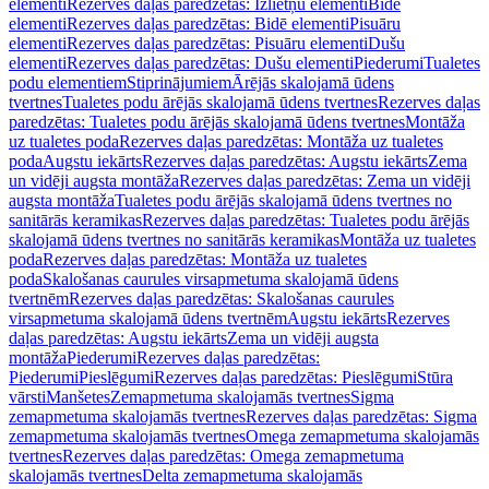
elementi
Rezerves daļas paredzētas: Izlietņu elementi
Bidē
elementi
Rezerves daļas paredzētas: Bidē elementi
Pisuāru
elementi
Rezerves daļas paredzētas: Pisuāru elementi
Dušu
elementi
Rezerves daļas paredzētas: Dušu elementi
Piederumi
Tualetes
podu elementiem
Stiprinājumiem
Ārējās skalojamā ūdens
tvertnes
Tualetes podu ārējās skalojamā ūdens tvertnes
Rezerves daļas
paredzētas: Tualetes podu ārējās skalojamā ūdens tvertnes
Montāža
uz tualetes poda
Rezerves daļas paredzētas: Montāža uz tualetes
poda
Augstu iekārts
Rezerves daļas paredzētas: Augstu iekārts
Zema
un vidēji augsta montāža
Rezerves daļas paredzētas: Zema un vidēji
augsta montāža
Tualetes podu ārējās skalojamā ūdens tvertnes no
sanitārās keramikas
Rezerves daļas paredzētas: Tualetes podu ārējās
skalojamā ūdens tvertnes no sanitārās keramikas
Montāža uz tualetes
poda
Rezerves daļas paredzētas: Montāža uz tualetes
poda
Skalošanas caurules virsapmetuma skalojamā ūdens
tvertnēm
Rezerves daļas paredzētas: Skalošanas caurules
virsapmetuma skalojamā ūdens tvertnēm
Augstu iekārts
Rezerves
daļas paredzētas: Augstu iekārts
Zema un vidēji augsta
montāža
Piederumi
Rezerves daļas paredzētas:
Piederumi
Pieslēgumi
Rezerves daļas paredzētas: Pieslēgumi
Stūra
vārsti
Manšetes
Zemapmetuma skalojamās tvertnes
Sigma
zemapmetuma skalojamās tvertnes
Rezerves daļas paredzētas: Sigma
zemapmetuma skalojamās tvertnes
Omega zemapmetuma skalojamās
tvertnes
Rezerves daļas paredzētas: Omega zemapmetuma
skalojamās tvertnes
Delta zemapmetuma skalojamās