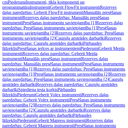
cm
Piederumi
Instrumenti, tīkla komponenti un
programmatūra
Instrumenti
Geberit FlowFit instrumenti
Rezerves
daļas paredzētas: Geberit FlowFit instrumenti
Manuālās presēšanas
instrumenti
Rezerves daļas paredzētas: Manuālās presēšanas
instrumenti
Presēšanas instrumentu savietojamība [1]
Rezerves daļas
paredzētas: Presēšanas instrumentu savietojamība [1]
Presēšanas
instrumentu savietojamība [2]
Rezerves daļas paredzētas: Presēšanas
instrumentu savietojamība [2]
Cauruļu apstrādes darbarīki
Rezerves
daļas paredzētas: Cauruļu apstrādes darbarīki
Pārbaudes
līdzeklis
Presēšanas ierīces ar instrumentiem
Piederumi
Geberit Mepla
instrumenti
Rezerves daļas paredzētas: Geberit Mepla
instrumenti
Manuālās presēšanas instrumenti
Rezerves daļas
paredzētas: Manuālās presēšanas instrumenti
Presēšanas instrumentu
savienojamība [1]
Rezerves daļas paredzētas: Presēšanas instrumentu
savienojamība [1]
Presēšanas instrumentu savienojamība [2]
Rezerves
daļas paredzētas: Presēšanas instrumentu savienojamība [2]
Cauruļu
apstrādes darbarīki
Rezerves daļas paredzētas: Cauruļu apstrādes
darbarīki
Spiediena testa korķis
Pārbaudes
līdzeklis
Piederumi
Geberit Volex instrumenti
Rezerves daļas
paredzētas: Geberit Volex instrumenti
Presēšanas instrumentu
savienojamība [2]
Rezerves daļas paredzētas: Presēšanas instrumentu
savienojamība [2]
Cauruļu apstrādes darbarīki
Rezerves daļas
paredzētas: Cauruļu apstrādes darbarīki
Pārbaudes
līdzeklis
Piederumi
Geberit Mapress instrumenti
Rezerves daļas
paredzētas: Geberit Mapress instrumenti
Presēšanas instrumentu