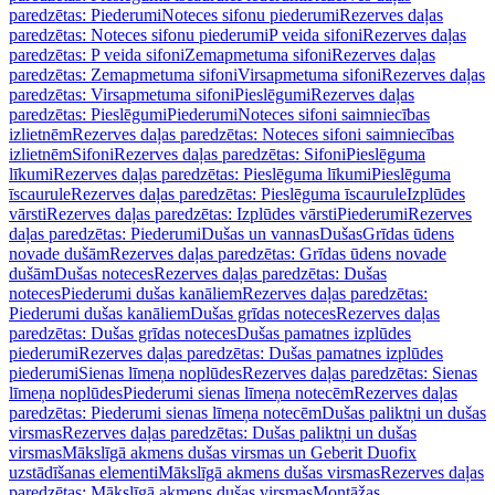
paredzētas: Piederumi
Noteces sifonu piederumi
Rezerves daļas
paredzētas: Noteces sifonu piederumi
P veida sifoni
Rezerves daļas
paredzētas: P veida sifoni
Zemapmetuma sifoni
Rezerves daļas
paredzētas: Zemapmetuma sifoni
Virsapmetuma sifoni
Rezerves daļas
paredzētas: Virsapmetuma sifoni
Pieslēgumi
Rezerves daļas
paredzētas: Pieslēgumi
Piederumi
Noteces sifoni saimniecības
izlietnēm
Rezerves daļas paredzētas: Noteces sifoni saimniecības
izlietnēm
Sifoni
Rezerves daļas paredzētas: Sifoni
Pieslēguma
līkumi
Rezerves daļas paredzētas: Pieslēguma līkumi
Pieslēguma
īscaurule
Rezerves daļas paredzētas: Pieslēguma īscaurule
Izplūdes
vārsti
Rezerves daļas paredzētas: Izplūdes vārsti
Piederumi
Rezerves
daļas paredzētas: Piederumi
Dušas un vannas
Dušas
Grīdas ūdens
novade dušām
Rezerves daļas paredzētas: Grīdas ūdens novade
dušām
Dušas noteces
Rezerves daļas paredzētas: Dušas
noteces
Piederumi dušas kanāliem
Rezerves daļas paredzētas:
Piederumi dušas kanāliem
Dušas grīdas noteces
Rezerves daļas
paredzētas: Dušas grīdas noteces
Dušas pamatnes izplūdes
piederumi
Rezerves daļas paredzētas: Dušas pamatnes izplūdes
piederumi
Sienas līmeņa noplūdes
Rezerves daļas paredzētas: Sienas
līmeņa noplūdes
Piederumi sienas līmeņa notecēm
Rezerves daļas
paredzētas: Piederumi sienas līmeņa notecēm
Dušas paliktņi un dušas
virsmas
Rezerves daļas paredzētas: Dušas paliktņi un dušas
virsmas
Mākslīgā akmens dušas virsmas un Geberit Duofix
uzstādīšanas elementi
Mākslīgā akmens dušas virsmas
Rezerves daļas
paredzētas: Mākslīgā akmens dušas virsmas
Montāžas