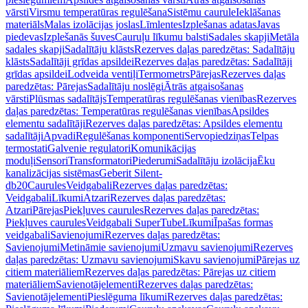
vārsti
Virsmu temperatūras regulēšana
Sistēmu caurule
Ieklāšanas
materiāls
Malas izolācijas joslas
Līmlentes
Izplešanas adatas
Javas
piedevas
Izplešanās šuves
Cauruļu līkumu balsti
Sadales skapji
Metāla
sadales skapji
Sadalītāju klāsts
Rezerves daļas paredzētas: Sadalītāju
klāsts
Sadalītāji grīdas apsildei
Rezerves daļas paredzētas: Sadalītāji
grīdas apsildei
Lodveida ventiļi
Termometrs
Pārejas
Rezerves daļas
paredzētas: Pārejas
Sadalītāju noslēgi
Ātrās atgaisošanas
vārsti
Plūsmas sadalītājs
Temperatūras regulēšanas vienības
Rezerves
daļas paredzētas: Temperatūras regulēšanas vienības
Apsildes
elementu sadalītāji
Rezerves daļas paredzētas: Apsildes elementu
sadalītāji
Apvadi
Regulēšanas komponenti
Servopiedziņas
Telpas
termostati
Galvenie regulatori
Komunikācijas
moduļi
Sensori
Transformatori
Piederumi
Sadalītāju izolācija
Ēku
kanalizācijas sistēmas
Geberit Silent-
db20
Caurules
Veidgabali
Rezerves daļas paredzētas:
Veidgabali
Līkumi
Atzari
Rezerves daļas paredzētas:
Atzari
Pārejas
Piekļuves caurules
Rezerves daļas paredzētas:
Piekļuves caurules
Veidgabali SuperTube
Līkumi
Īpašas formas
veidgabali
Savienojumi
Rezerves daļas paredzētas:
Savienojumi
Metināmie savienojumi
Uzmavu savienojumi
Rezerves
daļas paredzētas: Uzmavu savienojumi
Skavu savienojumi
Pārejas uz
citiem materiāliem
Rezerves daļas paredzētas: Pārejas uz citiem
materiāliem
Savienotājelementi
Rezerves daļas paredzētas:
Savienotājelementi
Pieslēguma līkumi
Rezerves daļas paredzētas: