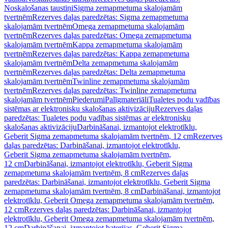
Noskalošanas taustiņi
Sigma zemapmetuma skalojamām
tvertnēm
Rezerves daļas paredzētas: Sigma zemapmetuma
skalojamām tvertnēm
Omega zemapmetuma skalojamām
tvertnēm
Rezerves daļas paredzētas: Omega zemapmetuma
skalojamām tvertnēm
Kappa zemapmetuma skalojamām
tvertnēm
Rezerves daļas paredzētas: Kappa zemapmetuma
skalojamām tvertnēm
Delta zemapmetuma skalojamām
tvertnēm
Rezerves daļas paredzētas: Delta zemapmetuma
skalojamām tvertnēm
Twinline zemapmetuma skalojamām
tvertnēm
Rezerves daļas paredzētas: Twinline zemapmetuma
skalojamām tvertnēm
Piederumi
Palīgmateriāli
Tualetes podu vadības
sistēmas ar elektronisku skalošanas aktivizāciju
Rezerves daļas
paredzētas: Tualetes podu vadības sistēmas ar elektronisku
skalošanas aktivizāciju
Darbināšanai, izmantojot elektrotīklu,
Geberit Sigma zemapmetuma skalojamām tvertnēm, 12 cm
Rezerves
daļas paredzētas: Darbināšanai, izmantojot elektrotīklu,
Geberit Sigma zemapmetuma skalojamām tvertnēm,
12 cm
Darbināšanai, izmantojot elektrotīklu, Geberit Sigma
zemapmetuma skalojamām tvertnēm, 8 cm
Rezerves daļas
paredzētas: Darbināšanai, izmantojot elektrotīklu, Geberit Sigma
zemapmetuma skalojamām tvertnēm, 8 cm
Darbināšanai, izmantojot
elektrotīklu, Geberit Omega zemapmetuma skalojamām tvertnēm,
12 cm
Rezerves daļas paredzētas: Darbināšanai, izmantojot
elektrotīklu, Geberit Omega zemapmetuma skalojamām tvertnēm,
12 cm
Darbināšanai, izmantojot baterijas, Geberit Sigma