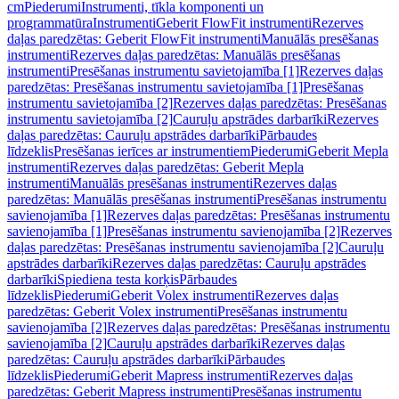
cm
Piederumi
Instrumenti, tīkla komponenti un
programmatūra
Instrumenti
Geberit FlowFit instrumenti
Rezerves
daļas paredzētas: Geberit FlowFit instrumenti
Manuālās presēšanas
instrumenti
Rezerves daļas paredzētas: Manuālās presēšanas
instrumenti
Presēšanas instrumentu savietojamība [1]
Rezerves daļas
paredzētas: Presēšanas instrumentu savietojamība [1]
Presēšanas
instrumentu savietojamība [2]
Rezerves daļas paredzētas: Presēšanas
instrumentu savietojamība [2]
Cauruļu apstrādes darbarīki
Rezerves
daļas paredzētas: Cauruļu apstrādes darbarīki
Pārbaudes
līdzeklis
Presēšanas ierīces ar instrumentiem
Piederumi
Geberit Mepla
instrumenti
Rezerves daļas paredzētas: Geberit Mepla
instrumenti
Manuālās presēšanas instrumenti
Rezerves daļas
paredzētas: Manuālās presēšanas instrumenti
Presēšanas instrumentu
savienojamība [1]
Rezerves daļas paredzētas: Presēšanas instrumentu
savienojamība [1]
Presēšanas instrumentu savienojamība [2]
Rezerves
daļas paredzētas: Presēšanas instrumentu savienojamība [2]
Cauruļu
apstrādes darbarīki
Rezerves daļas paredzētas: Cauruļu apstrādes
darbarīki
Spiediena testa korķis
Pārbaudes
līdzeklis
Piederumi
Geberit Volex instrumenti
Rezerves daļas
paredzētas: Geberit Volex instrumenti
Presēšanas instrumentu
savienojamība [2]
Rezerves daļas paredzētas: Presēšanas instrumentu
savienojamība [2]
Cauruļu apstrādes darbarīki
Rezerves daļas
paredzētas: Cauruļu apstrādes darbarīki
Pārbaudes
līdzeklis
Piederumi
Geberit Mapress instrumenti
Rezerves daļas
paredzētas: Geberit Mapress instrumenti
Presēšanas instrumentu