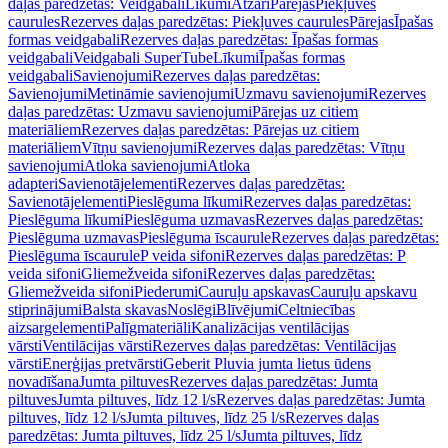
daļas paredzētas: Veidgabali
Līkumi
Atzari
Pārejas
Piekļuves
caurules
Rezerves daļas paredzētas: Piekļuves caurules
Pārejas
Īpašas
formas veidgabali
Rezerves daļas paredzētas: Īpašas formas
veidgabali
Veidgabali SuperTube
Līkumi
Īpašas formas
veidgabali
Savienojumi
Rezerves daļas paredzētas:
Savienojumi
Metināmie savienojumi
Uzmavu savienojumi
Rezerves
daļas paredzētas: Uzmavu savienojumi
Pārejas uz citiem
materiāliem
Rezerves daļas paredzētas: Pārejas uz citiem
materiāliem
Vītņu savienojumi
Rezerves daļas paredzētas: Vītņu
savienojumi
Atloka savienojumi
Atloka
adapteri
Savienotājelementi
Rezerves daļas paredzētas:
Savienotājelementi
Pieslēguma līkumi
Rezerves daļas paredzētas:
Pieslēguma līkumi
Pieslēguma uzmavas
Rezerves daļas paredzētas:
Pieslēguma uzmavas
Pieslēguma īscaurule
Rezerves daļas paredzētas:
Pieslēguma īscaurule
P veida sifoni
Rezerves daļas paredzētas: P
veida sifoni
Gliemežveida sifoni
Rezerves daļas paredzētas:
Gliemežveida sifoni
Piederumi
Cauruļu apskavas
Cauruļu apskavu
stiprinājumi
Balsta skavas
Noslēgi
Blīvējumi
Celtniecības
aizsargelementi
Palīgmateriāli
Kanalizācijas ventilācijas
vārsti
Ventilācijas vārsti
Rezerves daļas paredzētas: Ventilācijas
vārsti
Enerģijas pretvārsti
Geberit Pluvia jumta lietus ūdens
novadīšana
Jumta piltuves
Rezerves daļas paredzētas: Jumta
piltuves
Jumta piltuves, līdz 12 l/s
Rezerves daļas paredzētas: Jumta
piltuves, līdz 12 l/s
Jumta piltuves, līdz 25 l/s
Rezerves daļas
paredzētas: Jumta piltuves, līdz 25 l/s
Jumta piltuves, līdz