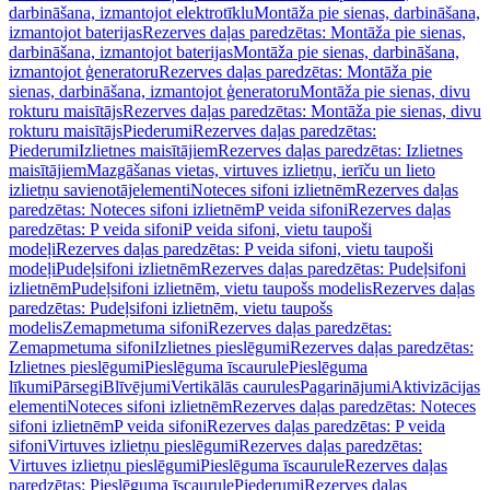
darbināšana, izmantojot elektrotīklu
Montāža pie sienas, darbināšana,
izmantojot baterijas
Rezerves daļas paredzētas: Montāža pie sienas,
darbināšana, izmantojot baterijas
Montāža pie sienas, darbināšana,
izmantojot ģeneratoru
Rezerves daļas paredzētas: Montāža pie
sienas, darbināšana, izmantojot ģeneratoru
Montāža pie sienas, divu
rokturu maisītājs
Rezerves daļas paredzētas: Montāža pie sienas, divu
rokturu maisītājs
Piederumi
Rezerves daļas paredzētas:
Piederumi
Izlietnes maisītājiem
Rezerves daļas paredzētas: Izlietnes
maisītājiem
Mazgāšanas vietas, virtuves izlietņu, ierīču un lieto
izlietņu savienotājelementi
Noteces sifoni izlietnēm
Rezerves daļas
paredzētas: Noteces sifoni izlietnēm
P veida sifoni
Rezerves daļas
paredzētas: P veida sifoni
P veida sifoni, vietu taupoši
modeļi
Rezerves daļas paredzētas: P veida sifoni, vietu taupoši
modeļi
Pudeļsifoni izlietnēm
Rezerves daļas paredzētas: Pudeļsifoni
izlietnēm
Pudeļsifoni izlietnēm, vietu taupošs modelis
Rezerves daļas
paredzētas: Pudeļsifoni izlietnēm, vietu taupošs
modelis
Zemapmetuma sifoni
Rezerves daļas paredzētas:
Zemapmetuma sifoni
Izlietnes pieslēgumi
Rezerves daļas paredzētas:
Izlietnes pieslēgumi
Pieslēguma īscaurule
Pieslēguma
līkumi
Pārsegi
Blīvējumi
Vertikālās caurules
Pagarinājumi
Aktivizācijas
elementi
Noteces sifoni izlietnēm
Rezerves daļas paredzētas: Noteces
sifoni izlietnēm
P veida sifoni
Rezerves daļas paredzētas: P veida
sifoni
Virtuves izlietņu pieslēgumi
Rezerves daļas paredzētas:
Virtuves izlietņu pieslēgumi
Pieslēguma īscaurule
Rezerves daļas
paredzētas: Pieslēguma īscaurule
Piederumi
Rezerves daļas