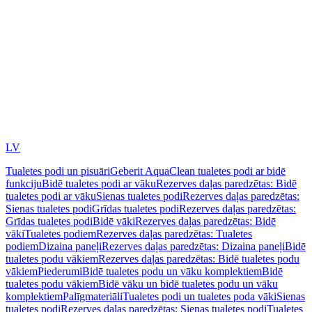
LV
Tualetes podi un pisuāri
Geberit AquaClean tualetes podi ar bidē
funkciju
Bidē tualetes podi ar vāku
Rezerves daļas paredzētas: Bidē
tualetes podi ar vāku
Sienas tualetes podi
Rezerves daļas paredzētas:
Sienas tualetes podi
Grīdas tualetes podi
Rezerves daļas paredzētas:
Grīdas tualetes podi
Bidē vāki
Rezerves daļas paredzētas: Bidē
vāki
Tualetes podiem
Rezerves daļas paredzētas: Tualetes
podiem
Dizaina paneļi
Rezerves daļas paredzētas: Dizaina paneļi
Bidē
tualetes podu vākiem
Rezerves daļas paredzētas: Bidē tualetes podu
vākiem
Piederumi
Bidē tualetes podu un vāku komplektiem
Bidē
tualetes podu vākiem
Bidē vāku un bidē tualetes podu un vāku
komplektiem
Palīgmateriāli
Tualetes podi un tualetes poda vāki
Sienas
tualetes podi
Rezerves daļas paredzētas: Sienas tualetes podi
Tualetes