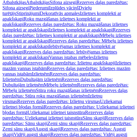
Atbalstkājas
Atbalstkājas
Sifona aizsegi
Rezerves daļas paredzētas:
Sifona aizsegi
Piederumi
Izplūdes vāciņš
Dvieļu
turētājs
Stiprinājumi
Dekoratīvās apmales
Izlietnes komplekti ar
apakšskapi
Roku mazgāšanas izlietnes komplekti ar
apakšskapi
Rezerves daļas paredzētas: Roku mazgāšanas izlietnes
komplekti ar apakšskapi
Izlietnes komplekti ar apakšskapi
Rezerves
daļas paredzētas: Izlietnes komplekti ar apakšskapi
Mēbeļu izlietnes
komplekti ar apakšskapi
Rezerves daļas paredzētas: Mēbeļu izlietnes
komplekti ar apakšskapi
Iebūvējamas izlietnes komplekti ar
apakšskapi
Rezerves daļas paredzētas: Iebūvējamas izlietnes
komplekti ar apakšskapi
Vannas istabas mēbeles
Izlietņu
apakšskapji
Rezerves daļas paredzētas: Izlietņu apakšskapji
Izlietnes
mazām vannas istabām
Rezerves daļas paredzētas: Izlietnes mazām
vannas istabām
Izlietnēm
Rezerves daļas paredzētas:
Izlietnēm
Dubultajām izlietnēm
Rezerves daļas paredzētas:
Dubultajām izlietnēm
Mēbeļu izlietnēm
Rezerves daļas paredzētas:
Mēbeļu izlietnēm
Stūra roku mazgāšanas izlietnēm
Rezerves daļas
paredzētas: Stūra roku mazgāšanas izlietnēm
Izlietņu
virsmas
Rezerves daļas paredzētas: Izlietņu virsmas
Uzliekamai
izlietnei bļodas formā
Rezerves daļas paredzētas: Uzliekamai izlietnei
bļodas formā
Uzliekamai izlietnei taisnstūra
Rezerves daļas
paredzētas: Uzliekamai izlietnei taisnstūra
Sānu skapji
Rezerves daļas
paredzētas: Sānu skapji
Zemi sānu skapji
Rezerves daļas paredzētas:
Zemi sānu skapji
Augsti skapji
Rezerves daļas paredzētas: Augsti
skapji
Vidēji augsti skapji
Rezerves daļas paredzētas: Vidēji augsti