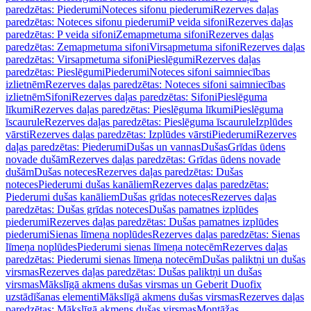
paredzētas: Piederumi
Noteces sifonu piederumi
Rezerves daļas
paredzētas: Noteces sifonu piederumi
P veida sifoni
Rezerves daļas
paredzētas: P veida sifoni
Zemapmetuma sifoni
Rezerves daļas
paredzētas: Zemapmetuma sifoni
Virsapmetuma sifoni
Rezerves daļas
paredzētas: Virsapmetuma sifoni
Pieslēgumi
Rezerves daļas
paredzētas: Pieslēgumi
Piederumi
Noteces sifoni saimniecības
izlietnēm
Rezerves daļas paredzētas: Noteces sifoni saimniecības
izlietnēm
Sifoni
Rezerves daļas paredzētas: Sifoni
Pieslēguma
līkumi
Rezerves daļas paredzētas: Pieslēguma līkumi
Pieslēguma
īscaurule
Rezerves daļas paredzētas: Pieslēguma īscaurule
Izplūdes
vārsti
Rezerves daļas paredzētas: Izplūdes vārsti
Piederumi
Rezerves
daļas paredzētas: Piederumi
Dušas un vannas
Dušas
Grīdas ūdens
novade dušām
Rezerves daļas paredzētas: Grīdas ūdens novade
dušām
Dušas noteces
Rezerves daļas paredzētas: Dušas
noteces
Piederumi dušas kanāliem
Rezerves daļas paredzētas:
Piederumi dušas kanāliem
Dušas grīdas noteces
Rezerves daļas
paredzētas: Dušas grīdas noteces
Dušas pamatnes izplūdes
piederumi
Rezerves daļas paredzētas: Dušas pamatnes izplūdes
piederumi
Sienas līmeņa noplūdes
Rezerves daļas paredzētas: Sienas
līmeņa noplūdes
Piederumi sienas līmeņa notecēm
Rezerves daļas
paredzētas: Piederumi sienas līmeņa notecēm
Dušas paliktņi un dušas
virsmas
Rezerves daļas paredzētas: Dušas paliktņi un dušas
virsmas
Mākslīgā akmens dušas virsmas un Geberit Duofix
uzstādīšanas elementi
Mākslīgā akmens dušas virsmas
Rezerves daļas
paredzētas: Mākslīgā akmens dušas virsmas
Montāžas