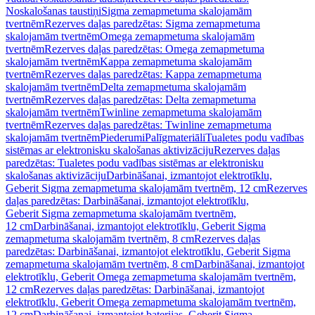
Noskalošanas taustiņi
Sigma zemapmetuma skalojamām
tvertnēm
Rezerves daļas paredzētas: Sigma zemapmetuma
skalojamām tvertnēm
Omega zemapmetuma skalojamām
tvertnēm
Rezerves daļas paredzētas: Omega zemapmetuma
skalojamām tvertnēm
Kappa zemapmetuma skalojamām
tvertnēm
Rezerves daļas paredzētas: Kappa zemapmetuma
skalojamām tvertnēm
Delta zemapmetuma skalojamām
tvertnēm
Rezerves daļas paredzētas: Delta zemapmetuma
skalojamām tvertnēm
Twinline zemapmetuma skalojamām
tvertnēm
Rezerves daļas paredzētas: Twinline zemapmetuma
skalojamām tvertnēm
Piederumi
Palīgmateriāli
Tualetes podu vadības
sistēmas ar elektronisku skalošanas aktivizāciju
Rezerves daļas
paredzētas: Tualetes podu vadības sistēmas ar elektronisku
skalošanas aktivizāciju
Darbināšanai, izmantojot elektrotīklu,
Geberit Sigma zemapmetuma skalojamām tvertnēm, 12 cm
Rezerves
daļas paredzētas: Darbināšanai, izmantojot elektrotīklu,
Geberit Sigma zemapmetuma skalojamām tvertnēm,
12 cm
Darbināšanai, izmantojot elektrotīklu, Geberit Sigma
zemapmetuma skalojamām tvertnēm, 8 cm
Rezerves daļas
paredzētas: Darbināšanai, izmantojot elektrotīklu, Geberit Sigma
zemapmetuma skalojamām tvertnēm, 8 cm
Darbināšanai, izmantojot
elektrotīklu, Geberit Omega zemapmetuma skalojamām tvertnēm,
12 cm
Rezerves daļas paredzētas: Darbināšanai, izmantojot
elektrotīklu, Geberit Omega zemapmetuma skalojamām tvertnēm,
12 cm
Darbināšanai, izmantojot baterijas, Geberit Sigma