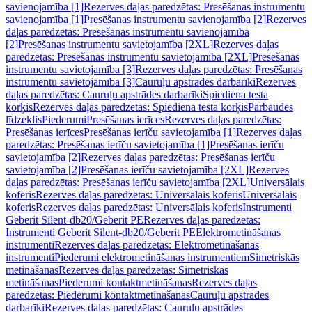
savienojamība [1]
Rezerves daļas paredzētas: Presēšanas instrumentu
savienojamība [1]
Presēšanas instrumentu savienojamība [2]
Rezerves
daļas paredzētas: Presēšanas instrumentu savienojamība
[2]
Presēšanas instrumentu savietojamība [2XL]
Rezerves daļas
paredzētas: Presēšanas instrumentu savietojamība [2XL]
Presēšanas
instrumentu savietojamība [3]
Rezerves daļas paredzētas: Presēšanas
instrumentu savietojamība [3]
Cauruļu apstrādes darbarīki
Rezerves
daļas paredzētas: Cauruļu apstrādes darbarīki
Spiediena testa
korķis
Rezerves daļas paredzētas: Spiediena testa korķis
Pārbaudes
līdzeklis
Piederumi
Presēšanas ierīces
Rezerves daļas paredzētas:
Presēšanas ierīces
Presēšanas ierīču savietojamība [1]
Rezerves daļas
paredzētas: Presēšanas ierīču savietojamība [1]
Presēšanas ierīču
savietojamība [2]
Rezerves daļas paredzētas: Presēšanas ierīču
savietojamība [2]
Presēšanas ierīču savietojamība [2XL]
Rezerves
daļas paredzētas: Presēšanas ierīču savietojamība [2XL]
Universālais
koferis
Rezerves daļas paredzētas: Universālais koferis
Universālais
koferis
Rezerves daļas paredzētas: Universālais koferis
Instrumenti
Geberit Silent-db20/Geberit PE
Rezerves daļas paredzētas:
Instrumenti Geberit Silent-db20/Geberit PE
Elektrometināšanas
instrumenti
Rezerves daļas paredzētas: Elektrometināšanas
instrumenti
Piederumi elektrometināšanas instrumentiem
Simetriskās
metināšanas
Rezerves daļas paredzētas: Simetriskās
metināšanas
Piederumi kontaktmetināšanas
Rezerves daļas
paredzētas: Piederumi kontaktmetināšanas
Cauruļu apstrādes
darbarīki
Rezerves daļas paredzētas: Cauruļu apstrādes