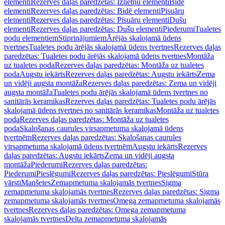
elementi
Rezerves daļas paredzētas: Izlietņu elementi
Bidē
elementi
Rezerves daļas paredzētas: Bidē elementi
Pisuāru
elementi
Rezerves daļas paredzētas: Pisuāru elementi
Dušu
elementi
Rezerves daļas paredzētas: Dušu elementi
Piederumi
Tualetes
podu elementiem
Stiprinājumiem
Ārējās skalojamā ūdens
tvertnes
Tualetes podu ārējās skalojamā ūdens tvertnes
Rezerves daļas
paredzētas: Tualetes podu ārējās skalojamā ūdens tvertnes
Montāža
uz tualetes poda
Rezerves daļas paredzētas: Montāža uz tualetes
poda
Augstu iekārts
Rezerves daļas paredzētas: Augstu iekārts
Zema
un vidēji augsta montāža
Rezerves daļas paredzētas: Zema un vidēji
augsta montāža
Tualetes podu ārējās skalojamā ūdens tvertnes no
sanitārās keramikas
Rezerves daļas paredzētas: Tualetes podu ārējās
skalojamā ūdens tvertnes no sanitārās keramikas
Montāža uz tualetes
poda
Rezerves daļas paredzētas: Montāža uz tualetes
poda
Skalošanas caurules virsapmetuma skalojamā ūdens
tvertnēm
Rezerves daļas paredzētas: Skalošanas caurules
virsapmetuma skalojamā ūdens tvertnēm
Augstu iekārts
Rezerves
daļas paredzētas: Augstu iekārts
Zema un vidēji augsta
montāža
Piederumi
Rezerves daļas paredzētas:
Piederumi
Pieslēgumi
Rezerves daļas paredzētas: Pieslēgumi
Stūra
vārsti
Manšetes
Zemapmetuma skalojamās tvertnes
Sigma
zemapmetuma skalojamās tvertnes
Rezerves daļas paredzētas: Sigma
zemapmetuma skalojamās tvertnes
Omega zemapmetuma skalojamās
tvertnes
Rezerves daļas paredzētas: Omega zemapmetuma
skalojamās tvertnes
Delta zemapmetuma skalojamās