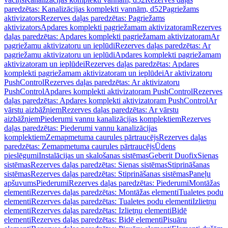
paredzētas: Kanalizācijas komplekti vannām, d52
Pagriežams
aktivizators
Rezerves daļas paredzētas: Pagriežams
aktivizators
Apdares komplekti pagriežamam aktivizatoram
Rezerves
daļas paredzētas: Apdares komplekti pagriežamam aktivizatoram
Ar
pagriežamu aktivizatoru un ieplūdi
Rezerves daļas paredzētas: Ar
pagriežamu aktivizatoru un ieplūdi
Apdares komplekti pagriežamam
aktivizatoram un ieplūdei
Rezerves daļas paredzētas: Apdares
komplekti pagriežamam aktivizatoram un ieplūdei
Ar aktivizatoru
PushControl
Rezerves daļas paredzētas: Ar aktivizatoru
PushControl
Apdares komplekti aktivizatoram PushControl
Rezerves
daļas paredzētas: Apdares komplekti aktivizatoram PushControl
Ar
vārstu aizbāžņiem
Rezerves daļas paredzētas: Ar vārstu
aizbāžņiem
Piederumi vannu kanalizācijas komplektiem
Rezerves
daļas paredzētas: Piederumi vannu kanalizācijas
komplektiem
Zemapmetuma caurules pārtraucējs
Rezerves daļas
paredzētas: Zemapmetuma caurules pārtraucējs
Ūdens
pieslēgumi
Instalācijas un skalošanas sistēmas
Geberit Duofix
Sienas
sistēmas
Rezerves daļas paredzētas: Sienas sistēmas
Stiprināšanas
sistēmas
Rezerves daļas paredzētas: Stiprināšanas sistēmas
Paneļu
apšuvums
Piederumi
Rezerves daļas paredzētas: Piederumi
Montāžas
elementi
Rezerves daļas paredzētas: Montāžas elementi
Tualetes podu
elementi
Rezerves daļas paredzētas: Tualetes podu elementi
Izlietņu
elementi
Rezerves daļas paredzētas: Izlietņu elementi
Bidē
elementi
Rezerves daļas paredzētas: Bidē elementi
Pisuāru