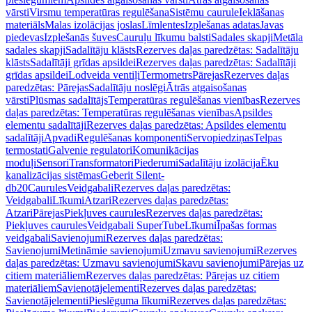
vārsti
Virsmu temperatūras regulēšana
Sistēmu caurule
Ieklāšanas
materiāls
Malas izolācijas joslas
Līmlentes
Izplešanas adatas
Javas
piedevas
Izplešanās šuves
Cauruļu līkumu balsti
Sadales skapji
Metāla
sadales skapji
Sadalītāju klāsts
Rezerves daļas paredzētas: Sadalītāju
klāsts
Sadalītāji grīdas apsildei
Rezerves daļas paredzētas: Sadalītāji
grīdas apsildei
Lodveida ventiļi
Termometrs
Pārejas
Rezerves daļas
paredzētas: Pārejas
Sadalītāju noslēgi
Ātrās atgaisošanas
vārsti
Plūsmas sadalītājs
Temperatūras regulēšanas vienības
Rezerves
daļas paredzētas: Temperatūras regulēšanas vienības
Apsildes
elementu sadalītāji
Rezerves daļas paredzētas: Apsildes elementu
sadalītāji
Apvadi
Regulēšanas komponenti
Servopiedziņas
Telpas
termostati
Galvenie regulatori
Komunikācijas
moduļi
Sensori
Transformatori
Piederumi
Sadalītāju izolācija
Ēku
kanalizācijas sistēmas
Geberit Silent-
db20
Caurules
Veidgabali
Rezerves daļas paredzētas:
Veidgabali
Līkumi
Atzari
Rezerves daļas paredzētas:
Atzari
Pārejas
Piekļuves caurules
Rezerves daļas paredzētas:
Piekļuves caurules
Veidgabali SuperTube
Līkumi
Īpašas formas
veidgabali
Savienojumi
Rezerves daļas paredzētas:
Savienojumi
Metināmie savienojumi
Uzmavu savienojumi
Rezerves
daļas paredzētas: Uzmavu savienojumi
Skavu savienojumi
Pārejas uz
citiem materiāliem
Rezerves daļas paredzētas: Pārejas uz citiem
materiāliem
Savienotājelementi
Rezerves daļas paredzētas:
Savienotājelementi
Pieslēguma līkumi
Rezerves daļas paredzētas: