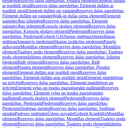
elementi
Rezerves daļas paredzētas: Pisuāru elementi
Elementi dušām
ar noplūdi sienā
Rezerves daļas paredzētas: Elementi dušām ar
noplūdi sienā
Elementi dušām un vannām
Rezerves daļas paredzētas:
Elementi dušām un vannām
Walk-in dušas sienu elementi
Elementi
saimniecības izlietnēm
Rezerves daļas paredzētas: Elementi
saimniecības izlietnēm
Konsoļu slodzes elementi
Rezerves daļas
paredzētas: Konsoļu slodzes elementi
Piederumi
Rezerves daļas
paredzētas: Piederumi
Geberit GIS
Sienas sistēmas
Stiprināšanas
sistēmas
Sagatavju piederumi
Skaņas izolācijas piederumi
Paneļu
apšuvums
Montāžas elementi
Rezerves daļas paredzētas: Montāžas
elementi
Tualetes podu elementi
Rezerves daļas paredzētas: Tualetes
podu elementi
Izlietņu elementi
Rezerves daļas paredzētas: Izlietņu
elementi
Bidē elementi
Rezerves daļas paredzētas: Bidē
elementi
Pisuāru elementi
Rezerves daļas paredzētas: Pisuāru
elementi
Elementi dušām arar noplūdi sienā
Rezerves daļas
paredzētas: Elementi dušām arar noplūdi sienā
Elementi maisītājiem
un ierīcēm
Rezerves daļas paredzētas: Elementi maisītājiem un
ierīcēm
Elementi veļas un trauku mazgājamām mašīnām
Rezerves
daļas paredzētas: Elementi veļas un trauku mazgājamām
mašīnām
Konsoļu slodzes elementi
Piederumi
Rezerves daļas
paredzētas: Piederumi
Piederumi
Rezerves daļas paredzētas:
Piederumi
Sistēmas sienām
Rezerves daļas paredzētas: Sistēmas
sienām
Padeves sistēmām
Ūdens novadei
Geberit Kombifix
Montāžas
elementi
Rezerves daļas paredzētas: Montāžas elementi
Tualetes podu
elementi
Rezerves daļas paredzētas: Tualetes podu elementi
Izlietņu