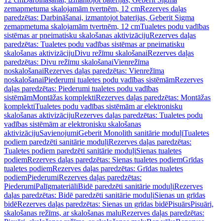
zemapmetuma skalojamām tvertnēm, 12 cm
Rezerves daļas
paredzētas: Darbināšanai, izmantojot baterijas, Geberit Sigma
zemapmetuma skalojamām tvertnēm, 12 cm
Tualetes podu vadības
sistēmas ar pneimatisku skalošanas aktivizāciju
Rezerves daļas
paredzētas: Tualetes podu vadības sistēmas ar pneimatisku
skalošanas aktivizāciju
Divu režīmu skalošanai
Rezerves daļas
paredzētas: Divu režīmu skalošanai
Vienrežīma
noskalošanai
Rezerves daļas paredzētas: Vienrežīma
noskalošanai
Piederumi tualetes podu vadības sistēmām
Rezerves
daļas paredzētas: Piederumi tualetes podu vadības
sistēmām
Montāžas komplekti
Rezerves daļas paredzētas: Montāžas
komplekti
Tualetes podu vadības sistēmām ar elektronisku
skalošanas aktivizāciju
Rezerves daļas paredzētas: Tualetes podu
vadības sistēmām ar elektronisku skalošanas
aktivizāciju
Savienojumi
Geberit Monolith sanitārie moduļi
Tualetes
podiem paredzēti sanitārie moduļi
Rezerves daļas paredzētas:
Tualetes podiem paredzēti sanitārie moduļi
Sienas tualetes
podiem
Rezerves daļas paredzētas: Sienas tualetes podiem
Grīdas
tualetes podiem
Rezerves daļas paredzētas: Grīdas tualetes
podiem
Piederumi
Rezerves daļas paredzētas:
Piederumi
Palīgmateriāli
Bidē paredzēti sanitārie moduļi
Rezerves
daļas paredzētas: Bidē paredzēti sanitārie moduļi
Sienas un grīdas
bidē
Rezerves daļas paredzētas: Sienas un grīdas bidē
Pisuārs
Pisuāri,
skalošanas režīms, ar skalošanas malu
Rezerves daļas paredzētas: