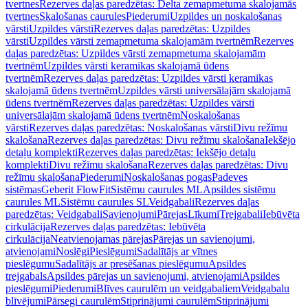
tvertnes
Rezerves daļas paredzētas: Delta zemapmetuma skalojamās
tvertnes
Skalošanas caurules
Piederumi
Uzpildes un noskalošanas
vārsti
Uzpildes vārsti
Rezerves daļas paredzētas: Uzpildes
vārsti
Uzpildes vārsti zemapmetuma skalojamām tvertnēm
Rezerves
daļas paredzētas: Uzpildes vārsti zemapmetuma skalojamām
tvertnēm
Uzpildes vārsti keramikas skalojamā ūdens
tvertnēm
Rezerves daļas paredzētas: Uzpildes vārsti keramikas
skalojamā ūdens tvertnēm
Uzpildes vārsti universālajām skalojamā
ūdens tvertnēm
Rezerves daļas paredzētas: Uzpildes vārsti
universālajām skalojamā ūdens tvertnēm
Noskalošanas
vārsti
Rezerves daļas paredzētas: Noskalošanas vārsti
Divu režīmu
skalošana
Rezerves daļas paredzētas: Divu režīmu skalošana
Iekšējo
detaļu komplekti
Rezerves daļas paredzētas: Iekšējo detaļu
komplekti
Divu režīmu skalošana
Rezerves daļas paredzētas: Divu
režīmu skalošana
Piederumi
Noskalošanas pogas
Padeves
sistēmas
Geberit FlowFit
Sistēmu caurules ML
Apsildes sistēmu
caurules ML
Sistēmu caurules SL
Veidgabali
Rezerves daļas
paredzētas: Veidgabali
Savienojumi
Pārejas
Līkumi
Trejgabali
Iebūvēta
cirkulācija
Rezerves daļas paredzētas: Iebūvēta
cirkulācija
Neatvienojamas pārejas
Pārejas un savienojumi,
atvienojami
Noslēgi
Pieslēgumi
Sadalītājs ar vītnes
pieslēgumu
Sadalītājs ar presēšanas pieslēgumu
Apsildes
trejgabals
Apsildes pārejas un savienojumi, atvienojami
Apsildes
pieslēgumi
Piederumi
Blīves caurulēm un veidgabaliem
Veidgabalu
blīvējumi
Pārsegi caurulēm
Stiprinājumi caurulēm
Stiprinājumi