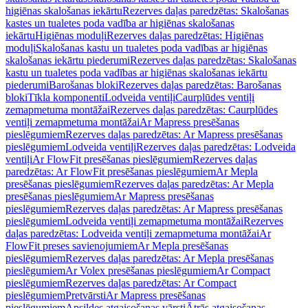
higiēnas skalošanas iekārtu
Rezerves daļas paredzētas: Skalošanas
kastes un tualetes poda vadība ar higiēnas skalošanas
iekārtu
Higiēnas moduļi
Rezerves daļas paredzētas: Higiēnas
moduļi
Skalošanas kastu un tualetes poda vadības ar higiēnas
skalošanas iekārtu piederumi
Rezerves daļas paredzētas: Skalošanas
kastu un tualetes poda vadības ar higiēnas skalošanas iekārtu
piederumi
Barošanas bloki
Rezerves daļas paredzētas: Barošanas
bloki
Tīkla komponenti
Lodveida ventiļi
Caurplūdes ventiļi
zemapmetuma montāžai
Rezerves daļas paredzētas: Caurplūdes
ventiļi zemapmetuma montāžai
Ar Mapress presēšanas
pieslēgumiem
Rezerves daļas paredzētas: Ar Mapress presēšanas
pieslēgumiem
Lodveida ventiļi
Rezerves daļas paredzētas: Lodveida
ventiļi
Ar FlowFit presēšanas pieslēgumiem
Rezerves daļas
paredzētas: Ar FlowFit presēšanas pieslēgumiem
Ar Mepla
presēšanas pieslēgumiem
Rezerves daļas paredzētas: Ar Mepla
presēšanas pieslēgumiem
Ar Mapress presēšanas
pieslēgumiem
Rezerves daļas paredzētas: Ar Mapress presēšanas
pieslēgumiem
Lodveida ventiļi zemapmetuma montāžai
Rezerves
daļas paredzētas: Lodveida ventiļi zemapmetuma montāžai
Ar
FlowFit preses savienojumiem
Ar Mepla presēšanas
pieslēgumiem
Rezerves daļas paredzētas: Ar Mepla presēšanas
pieslēgumiem
Ar Volex presēšanas pieslēgumiem
Ar Compact
pieslēgumiem
Rezerves daļas paredzētas: Ar Compact
pieslēgumiem
Pretvārsti
Ar Mapress presēšanas
pieslēgumiem
Apsildes atgaisošanas vārsti
Ātrās atgaisošanas