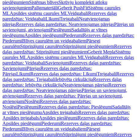
pieslēgumiem
Sistēmas blīves
Skrūvju komplekti atloku
savienojumiem
Palīgmateriāli
Geberit PushFit
Sistēmu caurules
ML
Apsildes sistēmu caurules ML
Veidgabali
Rezerves daļas
paredzētas: Veidgabali
Līkumi
Trejgabali
Neatvienojamas
pārejas
Rezerves daļas paredzētas: Neatvienojamas pārejas
Pārejas un
savienojumi, atvienojami
Pieslēgumi
Sadalītājs ar vītnes
pieslēgumu
Apsildes pieslēgumi
Piederumi
Rezerves daļas paredzētas:
Piederumi
Blīves caurulēm un veidgabaliem
Pārsegi
caurulēm
Stiprinājumi caurulēm
Stiprinājumi pieslēgumiem
Rezerves
daļas paredzētas: Stiprinājumi pieslēgumiem
Geberit Mepla
Sistēmu
caurules ML
Apsildes sistēmu caurules ML
Veidgabali
Rezerves daļas
paredzētas: Veidgabali
Savienojumi
Rezerves daļas paredzētas:
Savienojumi
Pārejas
Rezerves daļas paredzētas:
Pārejas
Līkumi
Rezerves daļas paredzētas: Līkumi
Trejgabali
Rezerves
daļas paredzētas: Trejgabali
Iebūvēta cirkulācija
Rezerves daļas
paredzētas: Iebūvēta cirkulācija
Neatvienojamas pārejas
Rezerves
daļas paredzētas: Neatvienojamas pārejas
Pārejas un savienojumi,
atvienojami
Rezerves daļas paredzētas: Pārejas un savienojumi,
atvienojami
Noslēgi
Rezerves daļas paredzētas:
Noslēgi
Pieslēgumi
Rezerves daļas paredzētas: Pieslēgumi
Sadalītājs
ar vītnes pieslēgumu
Apsildes trejgabals
Rezerves daļas paredzētas:
Apsildes trejgabals
Apsildes pieslēgumi
Rezerves daļas paredzētas:
Apsildes pieslēgumi
Piederumi
Rezerves daļas paredzētas:
Piederumi
Blīves caurulēm un veidgabaliem
Pārsegi
caurulēm
Stiprinājumi caurulēm
Stiprinājumi pieslēgumiem
Rezerves