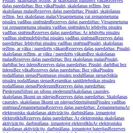
Pisuāri, skalošanas režīms, ar skalošanas malu
Bez vāka
Rezerves
daļas paredzētas: Bez vāka
Pisuāri, skalošanas režīms, bez
skalošanas malas
Rezerves daļas paredzētas: Pisuāri, skalošanas
režīms, bez skalošanas malas
Virsapmetuma vai zemapmetuma
pisuāru vadības sistēmām
Rezerves daļas paredzētas: Virsapmetuma
vai zemapmetuma pisuāru vadības sistēmām
Ar iebūvētu pisuāru
vadības sistēmu
Rezerves daļas paredzētas: Ar iebūvētu pisuāru
vadības sistēmu
Iebūvētai pisuāru vadības sistēmai
Rezerves daļas
paredzētas: Iebūvētai pisuāru vadības sistēmai
Pisuāri, skalošanas
režīms, ar vāku / paredzēts vākam
Rezerves daļas paredzētas: Pisuāri,
skalošanas režīms, ar vāku / paredzēts vākam
Bez skalošanas
malas
Rezerves daļas paredzētas: Bez skalošanas malas
Pisuāri,
darbībai bez ūdens
Rezerves daļas paredzētas: Pisuāri, darbībai bez
ūdens
Bez vāka
Rezerves daļas paredzētas: Bez vāka
Pisuāru
nodalīšanas sienas
Plastmasas pisuāru nodalīšanas sienas
Stikla
pisuāru nodalīšanas sienas
Keramikas sanitārtehnikas pisuāru
nodalīšanas sienas
Piederumi
Rezerves daļas paredzētas:
Piederumi
Sifoni un sifonu piederumi
Skalošanas caurules,
skalošanas līkumi un pārejas
Rezerves daļas paredzētas: Skalošanas
caurules, skalošanas līkumi un pārejas
Stiprinājumi
Pisuāru vadības
sistēmas
Zemapmetuma
Rezerves daļas paredzētas: Zemapmetuma
Ar
elektronisku skalošanas aktivizāciju, darbināšana, izmantojot
elektrotīklu
Rezerves daļas paredzētas: Ar elektronisku skalošanas
aktivizāciju, darbināšana, izmantojot elektrotīklu
Ar elektronisku
skalošanas aktivizāciju, darbināšana, izmantojot baterijas
Rezerves