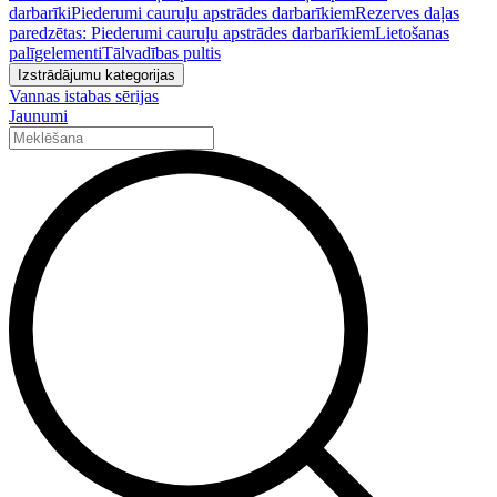
darbarīki
Piederumi cauruļu apstrādes darbarīkiem
Rezerves daļas
paredzētas: Piederumi cauruļu apstrādes darbarīkiem
Lietošanas
palīgelementi
Tālvadības pultis
Izstrādājumu kategorijas
Vannas istabas sērijas
Jaunumi