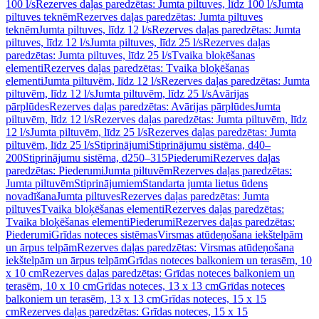
100 l/s
Rezerves daļas paredzētas: Jumta piltuves, līdz 100 l/s
Jumta
piltuves teknēm
Rezerves daļas paredzētas: Jumta piltuves
teknēm
Jumta piltuves, līdz 12 l/s
Rezerves daļas paredzētas: Jumta
piltuves, līdz 12 l/s
Jumta piltuves, līdz 25 l/s
Rezerves daļas
paredzētas: Jumta piltuves, līdz 25 l/s
Tvaika bloķēšanas
elementi
Rezerves daļas paredzētas: Tvaika bloķēšanas
elementi
Jumta piltuvēm, līdz 12 l/s
Rezerves daļas paredzētas: Jumta
piltuvēm, līdz 12 l/s
Jumta piltuvēm, līdz 25 l/s
Avārijas
pārplūdes
Rezerves daļas paredzētas: Avārijas pārplūdes
Jumta
piltuvēm, līdz 12 l/s
Rezerves daļas paredzētas: Jumta piltuvēm, līdz
12 l/s
Jumta piltuvēm, līdz 25 l/s
Rezerves daļas paredzētas: Jumta
piltuvēm, līdz 25 l/s
Stiprinājumi
Stiprinājumu sistēma, d40–
200
Stiprinājumu sistēma, d250–315
Piederumi
Rezerves daļas
paredzētas: Piederumi
Jumta piltuvēm
Rezerves daļas paredzētas:
Jumta piltuvēm
Stiprinājumiem
Standarta jumta lietus ūdens
novadīšana
Jumta piltuves
Rezerves daļas paredzētas: Jumta
piltuves
Tvaika bloķēšanas elementi
Rezerves daļas paredzētas:
Tvaika bloķēšanas elementi
Piederumi
Rezerves daļas paredzētas:
Piederumi
Grīdas noteces sistēmas
Virsmas atūdeņošana iekštelpām
un ārpus telpām
Rezerves daļas paredzētas: Virsmas atūdeņošana
iekštelpām un ārpus telpām
Grīdas noteces balkoniem un terasēm, 10
x 10 cm
Rezerves daļas paredzētas: Grīdas noteces balkoniem un
terasēm, 10 x 10 cm
Grīdas noteces, 13 x 13 cm
Grīdas noteces
balkoniem un terasēm, 13 x 13 cm
Grīdas noteces, 15 x 15
cm
Rezerves daļas paredzētas: Grīdas noteces, 15 x 15