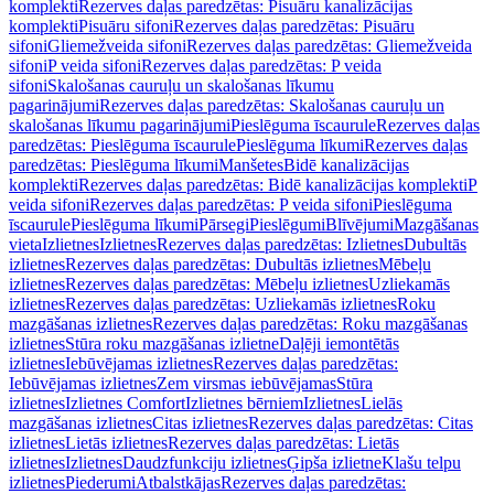
komplekti
Rezerves daļas paredzētas: Pisuāru kanalizācijas
komplekti
Pisuāru sifoni
Rezerves daļas paredzētas: Pisuāru
sifoni
Gliemežveida sifoni
Rezerves daļas paredzētas: Gliemežveida
sifoni
P veida sifoni
Rezerves daļas paredzētas: P veida
sifoni
Skalošanas cauruļu un skalošanas līkumu
pagarinājumi
Rezerves daļas paredzētas: Skalošanas cauruļu un
skalošanas līkumu pagarinājumi
Pieslēguma īscaurule
Rezerves daļas
paredzētas: Pieslēguma īscaurule
Pieslēguma līkumi
Rezerves daļas
paredzētas: Pieslēguma līkumi
Manšetes
Bidē kanalizācijas
komplekti
Rezerves daļas paredzētas: Bidē kanalizācijas komplekti
P
veida sifoni
Rezerves daļas paredzētas: P veida sifoni
Pieslēguma
īscaurule
Pieslēguma līkumi
Pārsegi
Pieslēgumi
Blīvējumi
Mazgāšanas
vieta
Izlietnes
Izlietnes
Rezerves daļas paredzētas: Izlietnes
Dubultās
izlietnes
Rezerves daļas paredzētas: Dubultās izlietnes
Mēbeļu
izlietnes
Rezerves daļas paredzētas: Mēbeļu izlietnes
Uzliekamās
izlietnes
Rezerves daļas paredzētas: Uzliekamās izlietnes
Roku
mazgāšanas izlietnes
Rezerves daļas paredzētas: Roku mazgāšanas
izlietnes
Stūra roku mazgāšanas izlietne
Daļēji iemontētās
izlietnes
Iebūvējamas izlietnes
Rezerves daļas paredzētas:
Iebūvējamas izlietnes
Zem virsmas iebūvējamas
Stūra
izlietnes
Izlietnes Comfort
Izlietnes bērniem
Izlietnes
Lielās
mazgāšanas izlietnes
Citas izlietnes
Rezerves daļas paredzētas: Citas
izlietnes
Lietās izlietnes
Rezerves daļas paredzētas: Lietās
izlietnes
Izlietnes
Daudzfunkciju izlietnes
Ģipša izlietne
Klašu telpu
izlietnes
Piederumi
Atbalstkājas
Rezerves daļas paredzētas: