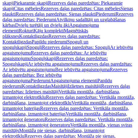
skapji
Piekaramie skapji
Rezerves daļas paredzētas: Piekaramie
skapji
Citas mēbeles
Rezerves daļas paredzētas: Citas mēbeles
Sienas
plaukti
Rezerves daļas paredzētas: Sienas plaukti
Piederumi
Rezerves
daļas paredzētas: Piederumi
Atvilktņu sadalītāji un uzglabāšanas
kārbas
Dvieļu turētāji un dvieļu āķi
Apgaismojuma
elementi
Rokturi
Kāju komplekti
Magnētiskās
plāksnes
Kontaktligzdas
Rezerves daļas paredzētas:
Kontaktligzdas
Papildu piederumi
Spoguļi un
spoguļskapji
Spoguļi
Rezerves daļas paredzētas: Spoguļi
Ar iebūvētu
apgaismojumu
Rezerves daļas paredzētas: Ar iebūvētu
apgaismojumu
Spoguļskapji
Rezerves daļas paredzētas:
Spoguļskapji
Ar iebūvētu apgaismojumu
Rezerves daļas paredzētas:
Ar iebūvētu apgaismojumu
Bez iebūvēta apgaismojuma
Rezerves
daļas paredzētas: Bez iebūvēta
apgaismojuma
Piederumi
Apgaismojuma elementi
Papildu
piederumi
Kontaktligzdas
Maisītāji
Izlietnes maisītāji
Rezerves daļas
paredzētas: Izlietnes maisītāji
Vertikāla montāža, darbināšana,
izmantojot elektrotīklu
Rezerves daļas paredzētas: Vertikāla montāža,
darbināšana, izmantojot elektrotīklu
Vertikāla montāža, darbināšana,
izmantojot baterijas
Rezerves daļas paredzētas: Vertikāla montāža,
darbināšana, izmantojot baterijas
Vertikāla montāža, darbināšana,
izmantojot ģeneratoru
Rezerves daļas paredzētas: Vertikāla montāža,
darbināšana, izmantojot ģeneratoru
Vertikāla montāža, vienas sviras
maisītājs
Montāža pie sienas, darbināšana, izmantojot
elektrotīklu
Rezerves daļas paredzētas: Montāža pie sienas,