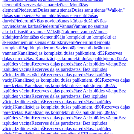
elementi
Rezerves daļas paredzētas: Montāžas
elementi
Piederumi
Dušas sānu sienas
Dušas sānu sienas
“Walk-in”
dušas sānu sienas
Vannu atdalīšanas elementi
Dušas
durvis
Piederumi
Nišas novietošanas kārbas dušām
Nišas
novietošanas kārbas
Piederumi
Vannas
Vannas no sanitārā
akrila
Taisnstūra vannas
Mākslīgā akmens vannas
Vannas
zīdaiņiem
Montāžas elementi
Kāju komplekti un komplekti ar
šķērsstieņiem un sienas enkurskrūvēm
Piederumi
Remonta
komplekti
Papildu piederumi
Savienotājelementi dušām un
vannām
Kanalizācijas komplekti dušas paliktņiem, d52
Rezerves
daļas paredzētas: Kanalizācijas komplekti dušas paliktņiem, d52
Ar
izplūdes vāciņu
Rezerves daļas paredzētas: Ar izplūdes vāciņu
Bez
izplūdes vāciņa
Rezerves daļas paredzētas: Bez izplūdes
vāciņa
Izplūdes vāciņš
Rezerves daļas paredzētas: Izplūdes
vāciņš
Kanalizācijas komplekti dušas paliktņiem, d62
Rezerves daļas
paredzētas: Kanalizācijas komplekti dušas paliktņiem, d62
Ar
izplūdes vāciņu
Rezerves daļas paredzētas: Ar izplūdes vāciņu
Bez
izplūdes vāciņa
Rezerves daļas paredzētas: Bez izplūdes
vāciņa
Izplūdes vāciņš
Rezerves daļas paredzētas: Izplūdes
vāciņš
Kanalizācijas komplekti dušas paliktņiem, d90
Rezerves daļas
paredzētas: Kanalizācijas komplekti dušas paliktņiem, d90
Ar
izplūdes vāciņu
Rezerves daļas paredzētas: Ar izplūdes vāciņu
Bez
izplūdes vāciņa
Rezerves daļas paredzētas: Bez izplūdes
vāciņa
Izplūdes vāciņš
Rezerves daļas paredzētas: Izplūdes
vāciņš
Kanalizācijas komplekti vannām, d52
Rezerves daļas