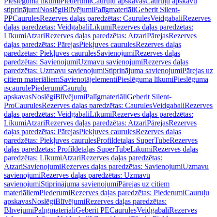
Pieslēguma līkumi
Piederumi
Cauruļu apskavas
Cauruļu apskavu
stiprinājumi
Noslēgi
Blīvējumi
Palīgmateriāli
Geberit Silent-
PP
Caurules
Rezerves daļas paredzētas: Caurules
Veidgabali
Rezerves
daļas paredzētas: Veidgabali
Līkumi
Rezerves daļas paredzētas:
Līkumi
Atzari
Rezerves daļas paredzētas: Atzari
Pārejas
Rezerves
daļas paredzētas: Pārejas
Piekļuves caurules
Rezerves daļas
paredzētas: Piekļuves caurules
Savienojumi
Rezerves daļas
paredzētas: Savienojumi
Uzmavu savienojumi
Rezerves daļas
paredzētas: Uzmavu savienojumi
Stiprinājuma savienojumi
Pārejas uz
citiem materiāliem
Savienotājelementi
Pieslēguma līkumi
Pieslēguma
īscaurule
Piederumi
Cauruļu
apskavas
Noslēgi
Blīvējumi
Palīgmateriāli
Geberit Silent-
Pro
Caurules
Rezerves daļas paredzētas: Caurules
Veidgabali
Rezerves
daļas paredzētas: Veidgabali
Līkumi
Rezerves daļas paredzētas:
Līkumi
Atzari
Rezerves daļas paredzētas: Atzari
Pārejas
Rezerves
daļas paredzētas: Pārejas
Piekļuves caurules
Rezerves daļas
paredzētas: Piekļuves caurules
Profildetaļas SuperTube
Rezerves
daļas paredzētas: Profildetaļas SuperTube
Līkumi
Rezerves daļas
paredzētas: Līkumi
Atzari
Rezerves daļas paredzētas:
Atzari
Savienojumi
Rezerves daļas paredzētas: Savienojumi
Uzmavu
savienojumi
Rezerves daļas paredzētas: Uzmavu
savienojumi
Stiprinājuma savienojumi
Pārejas uz citiem
materiāliem
Piederumi
Rezerves daļas paredzētas: Piederumi
Cauruļu
apskavas
Noslēgi
Blīvējumi
Rezerves daļas paredzētas:
Blīvējumi
Palīgmateriāli
Geberit PE
Caurules
Veidgabali
Rezerves