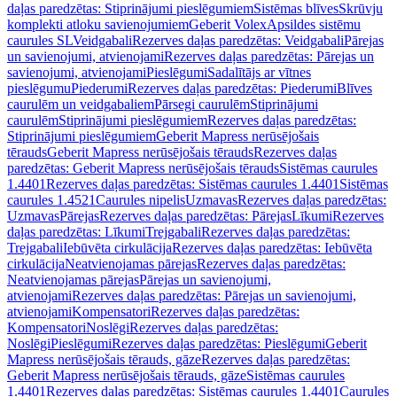
daļas paredzētas: Stiprinājumi pieslēgumiem
Sistēmas blīves
Skrūvju
komplekti atloku savienojumiem
Geberit Volex
Apsildes sistēmu
caurules SL
Veidgabali
Rezerves daļas paredzētas: Veidgabali
Pārejas
un savienojumi, atvienojami
Rezerves daļas paredzētas: Pārejas un
savienojumi, atvienojami
Pieslēgumi
Sadalītājs ar vītnes
pieslēgumu
Piederumi
Rezerves daļas paredzētas: Piederumi
Blīves
caurulēm un veidgabaliem
Pārsegi caurulēm
Stiprinājumi
caurulēm
Stiprinājumi pieslēgumiem
Rezerves daļas paredzētas:
Stiprinājumi pieslēgumiem
Geberit Mapress nerūsējošais
tērauds
Geberit Mapress nerūsējošais tērauds
Rezerves daļas
paredzētas: Geberit Mapress nerūsējošais tērauds
Sistēmas caurules
1.4401
Rezerves daļas paredzētas: Sistēmas caurules 1.4401
Sistēmas
caurules 1.4521
Caurules nipelis
Uzmavas
Rezerves daļas paredzētas:
Uzmavas
Pārejas
Rezerves daļas paredzētas: Pārejas
Līkumi
Rezerves
daļas paredzētas: Līkumi
Trejgabali
Rezerves daļas paredzētas:
Trejgabali
Iebūvēta cirkulācija
Rezerves daļas paredzētas: Iebūvēta
cirkulācija
Neatvienojamas pārejas
Rezerves daļas paredzētas:
Neatvienojamas pārejas
Pārejas un savienojumi,
atvienojami
Rezerves daļas paredzētas: Pārejas un savienojumi,
atvienojami
Kompensatori
Rezerves daļas paredzētas:
Kompensatori
Noslēgi
Rezerves daļas paredzētas:
Noslēgi
Pieslēgumi
Rezerves daļas paredzētas: Pieslēgumi
Geberit
Mapress nerūsējošais tērauds, gāze
Rezerves daļas paredzētas:
Geberit Mapress nerūsējošais tērauds, gāze
Sistēmas caurules
1.4401
Rezerves daļas paredzētas: Sistēmas caurules 1.4401
Caurules