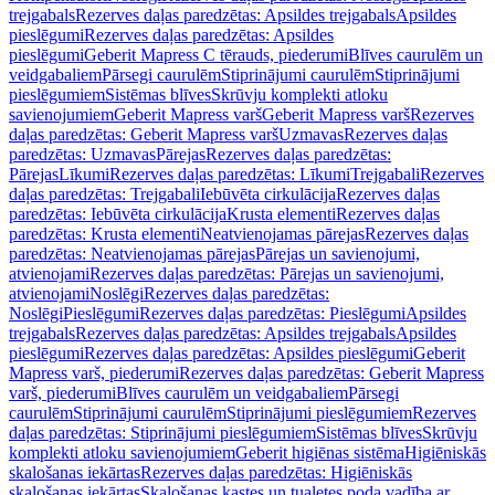
trejgabals
Rezerves daļas paredzētas: Apsildes trejgabals
Apsildes
pieslēgumi
Rezerves daļas paredzētas: Apsildes
pieslēgumi
Geberit Mapress C tērauds, piederumi
Blīves caurulēm un
veidgabaliem
Pārsegi caurulēm
Stiprinājumi caurulēm
Stiprinājumi
pieslēgumiem
Sistēmas blīves
Skrūvju komplekti atloku
savienojumiem
Geberit Mapress varš
Geberit Mapress varš
Rezerves
daļas paredzētas: Geberit Mapress varš
Uzmavas
Rezerves daļas
paredzētas: Uzmavas
Pārejas
Rezerves daļas paredzētas:
Pārejas
Līkumi
Rezerves daļas paredzētas: Līkumi
Trejgabali
Rezerves
daļas paredzētas: Trejgabali
Iebūvēta cirkulācija
Rezerves daļas
paredzētas: Iebūvēta cirkulācija
Krusta elementi
Rezerves daļas
paredzētas: Krusta elementi
Neatvienojamas pārejas
Rezerves daļas
paredzētas: Neatvienojamas pārejas
Pārejas un savienojumi,
atvienojami
Rezerves daļas paredzētas: Pārejas un savienojumi,
atvienojami
Noslēgi
Rezerves daļas paredzētas:
Noslēgi
Pieslēgumi
Rezerves daļas paredzētas: Pieslēgumi
Apsildes
trejgabals
Rezerves daļas paredzētas: Apsildes trejgabals
Apsildes
pieslēgumi
Rezerves daļas paredzētas: Apsildes pieslēgumi
Geberit
Mapress varš, piederumi
Rezerves daļas paredzētas: Geberit Mapress
varš, piederumi
Blīves caurulēm un veidgabaliem
Pārsegi
caurulēm
Stiprinājumi caurulēm
Stiprinājumi pieslēgumiem
Rezerves
daļas paredzētas: Stiprinājumi pieslēgumiem
Sistēmas blīves
Skrūvju
komplekti atloku savienojumiem
Geberit higiēnas sistēma
Higiēniskās
skalošanas iekārtas
Rezerves daļas paredzētas: Higiēniskās
skalošanas iekārtas
Skalošanas kastes un tualetes poda vadība ar