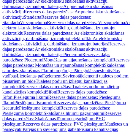
daļas paredzētas: Ar elektronisku skalošanas aktivizāciju,
darbināšana, izmantojot baterijas
Ar pneimatisku skalošanas
aktivizāciju
Rezerves daļas paredzētas: Ar pneimatisku skalošanas
aktivizāciju
Standarta
Rezerves daļas paredzētas:
Standarta
Virsapmetuma
Rezerves daļas paredzētas: Virsapmetuma
Ar
elektronisku skalošanas aktivizāciju, darbināšana, izmantojot
elektrotīklu
Rezerves daļas paredzētas: Ar elektronisku skalošanas
aktivizāciju, darbināšana, izmantojot elektrotīklu
Ar elektronisku
skalošanas aktivizāciju, darbināšana, izmantojot baterijas
Rezerves
daļas paredzētas: Ar elektronisku skalošanas aktivizāciju,
darbināšana, izmantojot baterijas
Piederumi
Rezerves daļas
paredzētas: Piederumi
Montāžas un atjaunošanas komplekti
Rezerves
daļas paredzētas: Montāžas un atjaunošanas komplekti
Skalošanas
caurules, skalošanas līkumi un pārejas
Pārsegplāksnes
Iebūvētas
vadības
Lietošanas palīgelementi
Savienotājelementi tualetes podiem,
pisuāriem un bidē
Tualetes podu un izlietņu kanalizācijas
komplekti
Rezerves daļas paredzētas: Tualetes podu un izlietņu
kanalizācijas komplekti
Sifoni
Rezerves daļas paredzētas:
Sifoni
Pieslēguma līkumi
Rezerves daļas paredzētas: Pieslēguma
līkumi
Pieslēguma īscaurule
Rezerves daļas paredzētas: Pieslēguma
īscaurule
Pieslēguma komplekti
Rezerves daļas paredzētas:
Pieslēguma komplekti
Skalošanas līkumu pagarinājumi
Rezerves
daļas paredzētas: Skalošanas līkumu pagarinājumi
PVC
pieslēgumi
Rezerves daļas paredzētas: PVC pieslēgumi
Manšetes un
pārsegvāki
Pārejas un savienojuma gabali
Pisuāru kanalizācijas