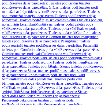
podi
Rezerves daļas paredzētas: Tualetes podi
Grīdas tualetes
podi
Rezerves daļas paredzētas: Grīdas tualetes podi
Tualetes podi
montāžai ar ārējo ūdens tvertni
Rezerves daļas paredzētas: Tualetes
podi montāžai ar ārējo ūdens tvertni
Tualetes podi
Rezerves daļas
paredzētas: Tualetes podi
Ārējās skalojamās tvertnes tualetes podiem,
no sanitārās keramikas
Montāža uz tualetes poda
Tualetes poda
vāki
Rezerves daļas paredzētas: Tualetes poda vāki
Tualetes poda
vāki
Rezerves daļas paredzētas: Tualetes poda vāki
Comfort tualetes
podi
Rezerves daļas paredzētas: Comfort tualetes podi
Paaugstināti
tualetes podi
Rezerves daļas paredzētas: Paaugstināti tualetes
podi
Pagarināti tualetes podi
Rezerves daļas paredzētas: Pagarināti
tualetes podi
Comfort tualetes poda vāki
Rezerves daļas paredzētas:
Comfort tualetes poda vāki
Tualetes poda vāki
Rezerves daļas
paredzētas: Tualetes poda vāki
Tualetes poda sēdriņķi
Rezerves daļas
paredzētas: Tualetes poda sēdriņķi
Tualetes podi bērniem
Rezerves
daļas paredzētas: Tualetes podi bērniem
Sienas tualetes podi
Rezerves
daļas paredzētas: Sienas tualetes podi
Grīdas tualetes podi
Rezerves
daļas paredzētas: Grīdas tualetes podi
Tualetes podu vāki
bērniem
Rezerves daļas paredzētas: Tualetes podu vāki
bērniem
Tualetes poda vāki
Rezerves daļas paredzētas: Tualetes poda
vāki
Tualetes poda sēdriņķi
Rezerves daļas paredzētas: Tualetes poda
sēdriņķi
Bidē
Sienas bidē
Rezerves daļas paredzētas: Sienas
bidē
Grīdas bidē
Piederumi
Rezerves daļas paredzētas:
Piederumi
Noskalošanas taustiņi un tualetes poda
vadība
Noskalošanas taustiņi
Rezerves daļas paredzētas: