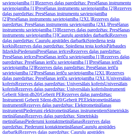
savienojamība [1]
Rezerves daļas paredzētas: Presēšanas instrumentu
savienojamība [1]
Presēšanas instrumentu savienojamība [2]
Rezerves
daļas paredzētas: Presēšanas instrumentu savienojamība
[2]
Presēšanas instrumentu savietojamība [2XL]
Rezerves daļas
paredzētas: Presēšanas instrumentu savietojamība [2XL]
Presēšanas
instrumentu savietojamība [3]
Rezerves daļas paredzētas: Presēšanas
instrumentu savietojamība [3]
Cauruļu apstrādes darbarīki
Rezerves
daļas paredzētas: Cauruļu apstrādes darbarīki
Spiediena testa
korķis
Rezerves daļas paredzētas: Spiediena testa korķis
Pārbaudes
līdzeklis
Piederumi
Presēšanas ierīces
Rezerves daļas paredzētas:
Presēšanas ierīces
Presēšanas ierīču savietojamība [1]
Rezerves daļas
paredzētas: Presēšanas ierīču savietojamība [1]
Presēšanas ierīču
savietojamība [2]
Rezerves daļas paredzētas: Presēšanas ierīču
savietojamība [2]
Presēšanas ierīču savietojamība [2XL]
Rezerves
daļas paredzētas: Presēšanas ierīču savietojamība [2XL]
Universālais
koferis
Rezerves daļas paredzētas: Universālais koferis
Universālais
koferis
Rezerves daļas paredzētas: Universālais koferis
Instrumenti
Geberit Silent-db20/Geberit PE
Rezerves daļas paredzētas:
Instrumenti Geberit Silent-db20/Geberit PE
Elektrometināšanas
instrumenti
Rezerves daļas paredzētas: Elektrometināšanas
instrumenti
Piederumi elektrometināšanas instrumentiem
Simetriskās
metināšanas
Rezerves daļas paredzētas: Simetriskās
metināšanas
Piederumi kontaktmetināšanas
Rezerves daļas
paredzētas: Piederumi kontaktmetināšanas
Cauruļu apstrādes
darbarīki
Rezerves daļas paredzētas: Cauruļu apstrādes