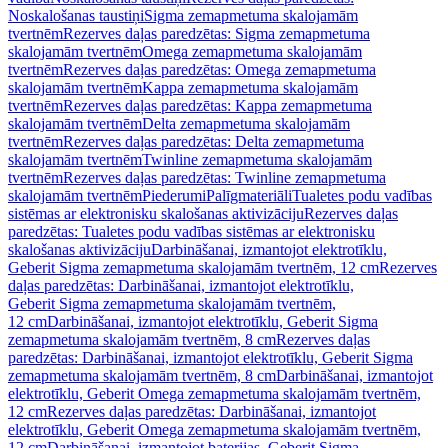
Noskalošanas taustiņi
Sigma zemapmetuma skalojamām
tvertnēm
Rezerves daļas paredzētas: Sigma zemapmetuma
skalojamām tvertnēm
Omega zemapmetuma skalojamām
tvertnēm
Rezerves daļas paredzētas: Omega zemapmetuma
skalojamām tvertnēm
Kappa zemapmetuma skalojamām
tvertnēm
Rezerves daļas paredzētas: Kappa zemapmetuma
skalojamām tvertnēm
Delta zemapmetuma skalojamām
tvertnēm
Rezerves daļas paredzētas: Delta zemapmetuma
skalojamām tvertnēm
Twinline zemapmetuma skalojamām
tvertnēm
Rezerves daļas paredzētas: Twinline zemapmetuma
skalojamām tvertnēm
Piederumi
Palīgmateriāli
Tualetes podu vadības
sistēmas ar elektronisku skalošanas aktivizāciju
Rezerves daļas
paredzētas: Tualetes podu vadības sistēmas ar elektronisku
skalošanas aktivizāciju
Darbināšanai, izmantojot elektrotīklu,
Geberit Sigma zemapmetuma skalojamām tvertnēm, 12 cm
Rezerves
daļas paredzētas: Darbināšanai, izmantojot elektrotīklu,
Geberit Sigma zemapmetuma skalojamām tvertnēm,
12 cm
Darbināšanai, izmantojot elektrotīklu, Geberit Sigma
zemapmetuma skalojamām tvertnēm, 8 cm
Rezerves daļas
paredzētas: Darbināšanai, izmantojot elektrotīklu, Geberit Sigma
zemapmetuma skalojamām tvertnēm, 8 cm
Darbināšanai, izmantojot
elektrotīklu, Geberit Omega zemapmetuma skalojamām tvertnēm,
12 cm
Rezerves daļas paredzētas: Darbināšanai, izmantojot
elektrotīklu, Geberit Omega zemapmetuma skalojamām tvertnēm,
12 cm
Darbināšanai, izmantojot baterijas, Geberit Sigma