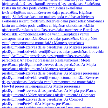
higiēnas skalošanas iekārtu
Rezerves daļas paredzētas: Skalošanas
kastes un tualetes poda vadība ar higiēnas skalošanas
iekārtu
Higiēnas moduļi
Rezerves daļas paredzētas: Higiēnas
moduļi
Skalošanas kastu un tualetes poda vadības ar higiēnas
skalošanas iekārtu piederumi
Rezerves daļas paredzētas: Skalošanas
kastu un tualetes poda vadības ar higiēnas skalošanas iekārtu
piederumi
Barošanas bloki
Rezerves daļas paredzētas: Barošanas
bloki
Tīkla komponenti
Lodveida ventiļi
Caurplūdes ventiļi
zemapmetuma montāžai
Rezerves daļas paredzētas: Caurplūdes
ventiļi zemapmetuma montāžai
Ar Mapress presēšanas
pieslēgumiem
Rezerves daļas paredzētas: Ar Mapress presēšanas
pieslēgumiem
Lodveida ventiļi
Rezerves daļas paredzētas: Lodveida
ventiļi
Ar FlowFit presēšanas pieslēgumiem
Rezerves daļas
paredzētas: Ar FlowFit presēšanas pieslēgumiem
Ar Mepla
presēšanas pieslēgumiem
Rezerves daļas paredzētas: Ar Mepla
presēšanas pieslēgumiem
Ar Mapress presēšanas
pieslēgumiem
Rezerves daļas paredzētas: Ar Mapress presēšanas
pieslēgumiem
Lodveida ventiļi zemapmetuma montāžai
Rezerves
daļas paredzētas: Lodveida ventiļi zemapmetuma montāžai
Ar
FlowFit preses savienojumiem
Ar Mepla presēšanas
pieslēgumiem
Rezerves daļas paredzētas: Ar Mepla presēšanas
pieslēgumiem
Ar Volex presēšanas pieslēgumiem
Ar Compact
pieslēgumiem
Rezerves daļas paredzētas: Ar Compact
pieslēgumiem
Pretvārsti
Ar Mapress presēšanas
pieslēgumiem
Apsildes atgaisošanas vārsti
Ātrās atgaisošanas