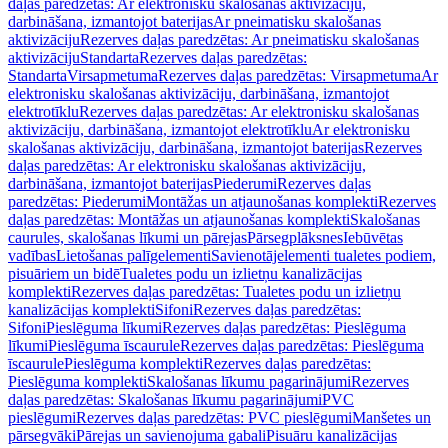
daļas paredzētas: Ar elektronisku skalošanas aktivizāciju,
darbināšana, izmantojot baterijas
Ar pneimatisku skalošanas
aktivizāciju
Rezerves daļas paredzētas: Ar pneimatisku skalošanas
aktivizāciju
Standarta
Rezerves daļas paredzētas:
Standarta
Virsapmetuma
Rezerves daļas paredzētas: Virsapmetuma
Ar
elektronisku skalošanas aktivizāciju, darbināšana, izmantojot
elektrotīklu
Rezerves daļas paredzētas: Ar elektronisku skalošanas
aktivizāciju, darbināšana, izmantojot elektrotīklu
Ar elektronisku
skalošanas aktivizāciju, darbināšana, izmantojot baterijas
Rezerves
daļas paredzētas: Ar elektronisku skalošanas aktivizāciju,
darbināšana, izmantojot baterijas
Piederumi
Rezerves daļas
paredzētas: Piederumi
Montāžas un atjaunošanas komplekti
Rezerves
daļas paredzētas: Montāžas un atjaunošanas komplekti
Skalošanas
caurules, skalošanas līkumi un pārejas
Pārsegplāksnes
Iebūvētas
vadības
Lietošanas palīgelementi
Savienotājelementi tualetes podiem,
pisuāriem un bidē
Tualetes podu un izlietņu kanalizācijas
komplekti
Rezerves daļas paredzētas: Tualetes podu un izlietņu
kanalizācijas komplekti
Sifoni
Rezerves daļas paredzētas:
Sifoni
Pieslēguma līkumi
Rezerves daļas paredzētas: Pieslēguma
līkumi
Pieslēguma īscaurule
Rezerves daļas paredzētas: Pieslēguma
īscaurule
Pieslēguma komplekti
Rezerves daļas paredzētas:
Pieslēguma komplekti
Skalošanas līkumu pagarinājumi
Rezerves
daļas paredzētas: Skalošanas līkumu pagarinājumi
PVC
pieslēgumi
Rezerves daļas paredzētas: PVC pieslēgumi
Manšetes un
pārsegvāki
Pārejas un savienojuma gabali
Pisuāru kanalizācijas