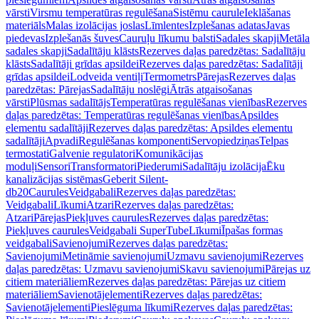
vārsti
Virsmu temperatūras regulēšana
Sistēmu caurule
Ieklāšanas
materiāls
Malas izolācijas joslas
Līmlentes
Izplešanas adatas
Javas
piedevas
Izplešanās šuves
Cauruļu līkumu balsti
Sadales skapji
Metāla
sadales skapji
Sadalītāju klāsts
Rezerves daļas paredzētas: Sadalītāju
klāsts
Sadalītāji grīdas apsildei
Rezerves daļas paredzētas: Sadalītāji
grīdas apsildei
Lodveida ventiļi
Termometrs
Pārejas
Rezerves daļas
paredzētas: Pārejas
Sadalītāju noslēgi
Ātrās atgaisošanas
vārsti
Plūsmas sadalītājs
Temperatūras regulēšanas vienības
Rezerves
daļas paredzētas: Temperatūras regulēšanas vienības
Apsildes
elementu sadalītāji
Rezerves daļas paredzētas: Apsildes elementu
sadalītāji
Apvadi
Regulēšanas komponenti
Servopiedziņas
Telpas
termostati
Galvenie regulatori
Komunikācijas
moduļi
Sensori
Transformatori
Piederumi
Sadalītāju izolācija
Ēku
kanalizācijas sistēmas
Geberit Silent-
db20
Caurules
Veidgabali
Rezerves daļas paredzētas:
Veidgabali
Līkumi
Atzari
Rezerves daļas paredzētas:
Atzari
Pārejas
Piekļuves caurules
Rezerves daļas paredzētas:
Piekļuves caurules
Veidgabali SuperTube
Līkumi
Īpašas formas
veidgabali
Savienojumi
Rezerves daļas paredzētas:
Savienojumi
Metināmie savienojumi
Uzmavu savienojumi
Rezerves
daļas paredzētas: Uzmavu savienojumi
Skavu savienojumi
Pārejas uz
citiem materiāliem
Rezerves daļas paredzētas: Pārejas uz citiem
materiāliem
Savienotājelementi
Rezerves daļas paredzētas:
Savienotājelementi
Pieslēguma līkumi
Rezerves daļas paredzētas: