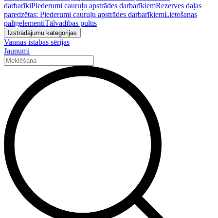
darbarīki
Piederumi cauruļu apstrādes darbarīkiem
Rezerves daļas
paredzētas: Piederumi cauruļu apstrādes darbarīkiem
Lietošanas
palīgelementi
Tālvadības pultis
Izstrādājumu kategorijas
Vannas istabas sērijas
Jaunumi