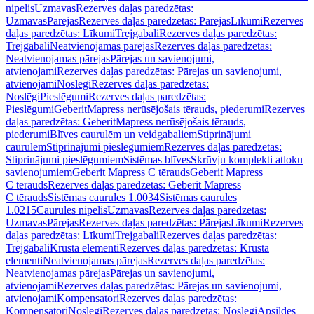
nipelis
Uzmavas
Rezerves daļas paredzētas:
Uzmavas
Pārejas
Rezerves daļas paredzētas: Pārejas
Līkumi
Rezerves
daļas paredzētas: Līkumi
Trejgabali
Rezerves daļas paredzētas:
Trejgabali
Neatvienojamas pārejas
Rezerves daļas paredzētas:
Neatvienojamas pārejas
Pārejas un savienojumi,
atvienojami
Rezerves daļas paredzētas: Pārejas un savienojumi,
atvienojami
Noslēgi
Rezerves daļas paredzētas:
Noslēgi
Pieslēgumi
Rezerves daļas paredzētas:
Pieslēgumi
GeberitMapress nerūsējošais tērauds, piederumi
Rezerves
daļas paredzētas: GeberitMapress nerūsējošais tērauds,
piederumi
Blīves caurulēm un veidgabaliem
Stiprinājumi
caurulēm
Stiprinājumi pieslēgumiem
Rezerves daļas paredzētas:
Stiprinājumi pieslēgumiem
Sistēmas blīves
Skrūvju komplekti atloku
savienojumiem
Geberit Mapress C tērauds
Geberit Mapress
C tērauds
Rezerves daļas paredzētas: Geberit Mapress
C tērauds
Sistēmas caurules 1.0034
Sistēmas caurules
1.0215
Caurules nipelis
Uzmavas
Rezerves daļas paredzētas:
Uzmavas
Pārejas
Rezerves daļas paredzētas: Pārejas
Līkumi
Rezerves
daļas paredzētas: Līkumi
Trejgabali
Rezerves daļas paredzētas:
Trejgabali
Krusta elementi
Rezerves daļas paredzētas: Krusta
elementi
Neatvienojamas pārejas
Rezerves daļas paredzētas:
Neatvienojamas pārejas
Pārejas un savienojumi,
atvienojami
Rezerves daļas paredzētas: Pārejas un savienojumi,
atvienojami
Kompensatori
Rezerves daļas paredzētas:
Kompensatori
Noslēgi
Rezerves daļas paredzētas: Noslēgi
Apsildes