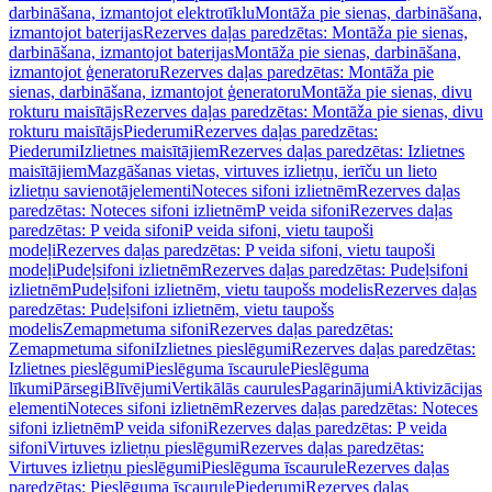
darbināšana, izmantojot elektrotīklu
Montāža pie sienas, darbināšana,
izmantojot baterijas
Rezerves daļas paredzētas: Montāža pie sienas,
darbināšana, izmantojot baterijas
Montāža pie sienas, darbināšana,
izmantojot ģeneratoru
Rezerves daļas paredzētas: Montāža pie
sienas, darbināšana, izmantojot ģeneratoru
Montāža pie sienas, divu
rokturu maisītājs
Rezerves daļas paredzētas: Montāža pie sienas, divu
rokturu maisītājs
Piederumi
Rezerves daļas paredzētas:
Piederumi
Izlietnes maisītājiem
Rezerves daļas paredzētas: Izlietnes
maisītājiem
Mazgāšanas vietas, virtuves izlietņu, ierīču un lieto
izlietņu savienotājelementi
Noteces sifoni izlietnēm
Rezerves daļas
paredzētas: Noteces sifoni izlietnēm
P veida sifoni
Rezerves daļas
paredzētas: P veida sifoni
P veida sifoni, vietu taupoši
modeļi
Rezerves daļas paredzētas: P veida sifoni, vietu taupoši
modeļi
Pudeļsifoni izlietnēm
Rezerves daļas paredzētas: Pudeļsifoni
izlietnēm
Pudeļsifoni izlietnēm, vietu taupošs modelis
Rezerves daļas
paredzētas: Pudeļsifoni izlietnēm, vietu taupošs
modelis
Zemapmetuma sifoni
Rezerves daļas paredzētas:
Zemapmetuma sifoni
Izlietnes pieslēgumi
Rezerves daļas paredzētas:
Izlietnes pieslēgumi
Pieslēguma īscaurule
Pieslēguma
līkumi
Pārsegi
Blīvējumi
Vertikālās caurules
Pagarinājumi
Aktivizācijas
elementi
Noteces sifoni izlietnēm
Rezerves daļas paredzētas: Noteces
sifoni izlietnēm
P veida sifoni
Rezerves daļas paredzētas: P veida
sifoni
Virtuves izlietņu pieslēgumi
Rezerves daļas paredzētas:
Virtuves izlietņu pieslēgumi
Pieslēguma īscaurule
Rezerves daļas
paredzētas: Pieslēguma īscaurule
Piederumi
Rezerves daļas