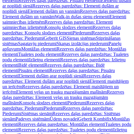
elementi
Rezerves daļas paredzētas: Pisuāru elementi
Elementi dušām
ar noplūdi sienā
Rezerves daļas paredzētas: Elementi dušām ar
noplūdi sienā
Elementi dušām un vannām
Rezerves daļas paredzētas:
Elementi dušām un vannām
Walk-in dušas sienu elementi
Elementi
saimniecības izlietnēm
Rezerves daļas paredzētas: Elementi
saimniecības izlietnēm
Konsoļu slodzes elementi
Rezerves daļas
paredzētas: Konsoļu slodzes elementi
Piederumi
Rezerves daļas
paredzētas: Piederumi
Geberit GIS
Sienas sistēmas
Stiprināšanas
sistēmas
Sagatavju piederumi
Skaņas izolācijas piederumi
Paneļu
apšuvums
Montāžas elementi
Rezerves daļas paredzētas: Montāžas
elementi
Tualetes podu elementi
Rezerves daļas paredzētas: Tualetes
podu elementi
Izlietņu elementi
Rezerves daļas paredzētas: Izlietņu
elementi
Bidē elementi
Rezerves daļas paredzētas: Bidē
elementi
Pisuāru elementi
Rezerves daļas paredzētas: Pisuāru
elementi
Elementi dušām arar noplūdi sienā
Rezerves daļas
paredzētas: Elementi dušām arar noplūdi sienā
Elementi maisītājiem
un ierīcēm
Rezerves daļas paredzētas: Elementi maisītājiem un
ierīcēm
Elementi veļas un trauku mazgājamām mašīnām
Rezerves
daļas paredzētas: Elementi veļas un trauku mazgājamām
mašīnām
Konsoļu slodzes elementi
Piederumi
Rezerves daļas
paredzētas: Piederumi
Piederumi
Rezerves daļas paredzētas:
Piederumi
Sistēmas sienām
Rezerves daļas paredzētas: Sistēmas
sienām
Padeves sistēmām
Ūdens novadei
Geberit Kombifix
Montāžas
elementi
Rezerves daļas paredzētas: Montāžas elementi
Tualetes podu
elementi
Rezerves daļas paredzētas: Tualetes podu elementi
Izlietņu