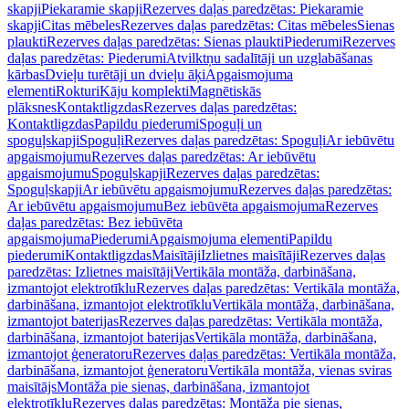
skapji
Piekaramie skapji
Rezerves daļas paredzētas: Piekaramie
skapji
Citas mēbeles
Rezerves daļas paredzētas: Citas mēbeles
Sienas
plaukti
Rezerves daļas paredzētas: Sienas plaukti
Piederumi
Rezerves
daļas paredzētas: Piederumi
Atvilktņu sadalītāji un uzglabāšanas
kārbas
Dvieļu turētāji un dvieļu āķi
Apgaismojuma
elementi
Rokturi
Kāju komplekti
Magnētiskās
plāksnes
Kontaktligzdas
Rezerves daļas paredzētas:
Kontaktligzdas
Papildu piederumi
Spoguļi un
spoguļskapji
Spoguļi
Rezerves daļas paredzētas: Spoguļi
Ar iebūvētu
apgaismojumu
Rezerves daļas paredzētas: Ar iebūvētu
apgaismojumu
Spoguļskapji
Rezerves daļas paredzētas:
Spoguļskapji
Ar iebūvētu apgaismojumu
Rezerves daļas paredzētas:
Ar iebūvētu apgaismojumu
Bez iebūvēta apgaismojuma
Rezerves
daļas paredzētas: Bez iebūvēta
apgaismojuma
Piederumi
Apgaismojuma elementi
Papildu
piederumi
Kontaktligzdas
Maisītāji
Izlietnes maisītāji
Rezerves daļas
paredzētas: Izlietnes maisītāji
Vertikāla montāža, darbināšana,
izmantojot elektrotīklu
Rezerves daļas paredzētas: Vertikāla montāža,
darbināšana, izmantojot elektrotīklu
Vertikāla montāža, darbināšana,
izmantojot baterijas
Rezerves daļas paredzētas: Vertikāla montāža,
darbināšana, izmantojot baterijas
Vertikāla montāža, darbināšana,
izmantojot ģeneratoru
Rezerves daļas paredzētas: Vertikāla montāža,
darbināšana, izmantojot ģeneratoru
Vertikāla montāža, vienas sviras
maisītājs
Montāža pie sienas, darbināšana, izmantojot
elektrotīklu
Rezerves daļas paredzētas: Montāža pie sienas,