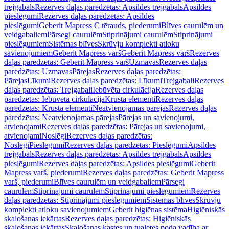
trejgabals
Rezerves daļas paredzētas: Apsildes trejgabals
Apsildes
pieslēgumi
Rezerves daļas paredzētas: Apsildes
pieslēgumi
Geberit Mapress C tērauds, piederumi
Blīves caurulēm un
veidgabaliem
Pārsegi caurulēm
Stiprinājumi caurulēm
Stiprinājumi
pieslēgumiem
Sistēmas blīves
Skrūvju komplekti atloku
savienojumiem
Geberit Mapress varš
Geberit Mapress varš
Rezerves
daļas paredzētas: Geberit Mapress varš
Uzmavas
Rezerves daļas
paredzētas: Uzmavas
Pārejas
Rezerves daļas paredzētas:
Pārejas
Līkumi
Rezerves daļas paredzētas: Līkumi
Trejgabali
Rezerves
daļas paredzētas: Trejgabali
Iebūvēta cirkulācija
Rezerves daļas
paredzētas: Iebūvēta cirkulācija
Krusta elementi
Rezerves daļas
paredzētas: Krusta elementi
Neatvienojamas pārejas
Rezerves daļas
paredzētas: Neatvienojamas pārejas
Pārejas un savienojumi,
atvienojami
Rezerves daļas paredzētas: Pārejas un savienojumi,
atvienojami
Noslēgi
Rezerves daļas paredzētas:
Noslēgi
Pieslēgumi
Rezerves daļas paredzētas: Pieslēgumi
Apsildes
trejgabals
Rezerves daļas paredzētas: Apsildes trejgabals
Apsildes
pieslēgumi
Rezerves daļas paredzētas: Apsildes pieslēgumi
Geberit
Mapress varš, piederumi
Rezerves daļas paredzētas: Geberit Mapress
varš, piederumi
Blīves caurulēm un veidgabaliem
Pārsegi
caurulēm
Stiprinājumi caurulēm
Stiprinājumi pieslēgumiem
Rezerves
daļas paredzētas: Stiprinājumi pieslēgumiem
Sistēmas blīves
Skrūvju
komplekti atloku savienojumiem
Geberit higiēnas sistēma
Higiēniskās
skalošanas iekārtas
Rezerves daļas paredzētas: Higiēniskās
skalošanas iekārtas
Skalošanas kastes un tualetes poda vadība ar