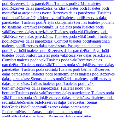
podi
Rezerves daļas paredzētas: Tualetes podi
Grīdas tualetes
podi
Rezerves daļas paredzētas: Grīdas tualetes podi
Tualetes podi
montāžai ar ārējo ūdens tvertni
Rezerves daļas paredzētas: Tualetes
podi montāžai ar ārējo ūdens tvertni
Tualetes podi
Rezerves daļas
paredzētas: Tualetes podi
Ārējās skalojamās tvertnes tualetes podiem,
no sanitārās keramikas
Montāža uz tualetes poda
Tualetes poda
vāki
Rezerves daļas paredzētas: Tualetes poda vāki
Tualetes poda
vāki
Rezerves daļas paredzētas: Tualetes poda vāki
Comfort tualetes
podi
Rezerves daļas paredzētas: Comfort tualetes podi
Paaugstināti
tualetes podi
Rezerves daļas paredzētas: Paaugstināti tualetes
podi
Pagarināti tualetes podi
Rezerves daļas paredzētas: Pagarināti
tualetes podi
Comfort tualetes poda vāki
Rezerves daļas paredzētas:
Comfort tualetes poda vāki
Tualetes poda vāki
Rezerves daļas
paredzētas: Tualetes poda vāki
Tualetes poda sēdriņķi
Rezerves daļas
paredzētas: Tualetes poda sēdriņķi
Tualetes podi bērniem
Rezerves
daļas paredzētas: Tualetes podi bērniem
Sienas tualetes podi
Rezerves
daļas paredzētas: Sienas tualetes podi
Grīdas tualetes podi
Rezerves
daļas paredzētas: Grīdas tualetes podi
Tualetes podu vāki
bērniem
Rezerves daļas paredzētas: Tualetes podu vāki
bērniem
Tualetes poda vāki
Rezerves daļas paredzētas: Tualetes poda
vāki
Tualetes poda sēdriņķi
Rezerves daļas paredzētas: Tualetes poda
sēdriņķi
Bidē
Sienas bidē
Rezerves daļas paredzētas: Sienas
bidē
Grīdas bidē
Piederumi
Rezerves daļas paredzētas:
Piederumi
Noskalošanas taustiņi un tualetes poda
vadība
Noskalošanas taustiņi
Rezerves daļas paredzētas: