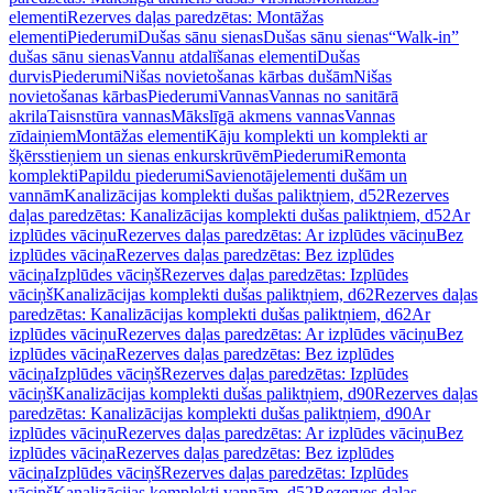
elementi
Rezerves daļas paredzētas: Montāžas
elementi
Piederumi
Dušas sānu sienas
Dušas sānu sienas
“Walk-in”
dušas sānu sienas
Vannu atdalīšanas elementi
Dušas
durvis
Piederumi
Nišas novietošanas kārbas dušām
Nišas
novietošanas kārbas
Piederumi
Vannas
Vannas no sanitārā
akrila
Taisnstūra vannas
Mākslīgā akmens vannas
Vannas
zīdaiņiem
Montāžas elementi
Kāju komplekti un komplekti ar
šķērsstieņiem un sienas enkurskrūvēm
Piederumi
Remonta
komplekti
Papildu piederumi
Savienotājelementi dušām un
vannām
Kanalizācijas komplekti dušas paliktņiem, d52
Rezerves
daļas paredzētas: Kanalizācijas komplekti dušas paliktņiem, d52
Ar
izplūdes vāciņu
Rezerves daļas paredzētas: Ar izplūdes vāciņu
Bez
izplūdes vāciņa
Rezerves daļas paredzētas: Bez izplūdes
vāciņa
Izplūdes vāciņš
Rezerves daļas paredzētas: Izplūdes
vāciņš
Kanalizācijas komplekti dušas paliktņiem, d62
Rezerves daļas
paredzētas: Kanalizācijas komplekti dušas paliktņiem, d62
Ar
izplūdes vāciņu
Rezerves daļas paredzētas: Ar izplūdes vāciņu
Bez
izplūdes vāciņa
Rezerves daļas paredzētas: Bez izplūdes
vāciņa
Izplūdes vāciņš
Rezerves daļas paredzētas: Izplūdes
vāciņš
Kanalizācijas komplekti dušas paliktņiem, d90
Rezerves daļas
paredzētas: Kanalizācijas komplekti dušas paliktņiem, d90
Ar
izplūdes vāciņu
Rezerves daļas paredzētas: Ar izplūdes vāciņu
Bez
izplūdes vāciņa
Rezerves daļas paredzētas: Bez izplūdes
vāciņa
Izplūdes vāciņš
Rezerves daļas paredzētas: Izplūdes
vāciņš
Kanalizācijas komplekti vannām, d52
Rezerves daļas