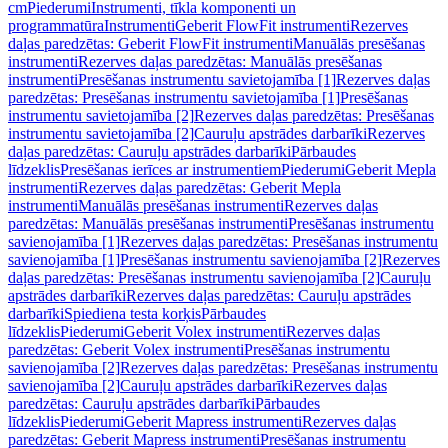
cm
Piederumi
Instrumenti, tīkla komponenti un
programmatūra
Instrumenti
Geberit FlowFit instrumenti
Rezerves
daļas paredzētas: Geberit FlowFit instrumenti
Manuālās presēšanas
instrumenti
Rezerves daļas paredzētas: Manuālās presēšanas
instrumenti
Presēšanas instrumentu savietojamība [1]
Rezerves daļas
paredzētas: Presēšanas instrumentu savietojamība [1]
Presēšanas
instrumentu savietojamība [2]
Rezerves daļas paredzētas: Presēšanas
instrumentu savietojamība [2]
Cauruļu apstrādes darbarīki
Rezerves
daļas paredzētas: Cauruļu apstrādes darbarīki
Pārbaudes
līdzeklis
Presēšanas ierīces ar instrumentiem
Piederumi
Geberit Mepla
instrumenti
Rezerves daļas paredzētas: Geberit Mepla
instrumenti
Manuālās presēšanas instrumenti
Rezerves daļas
paredzētas: Manuālās presēšanas instrumenti
Presēšanas instrumentu
savienojamība [1]
Rezerves daļas paredzētas: Presēšanas instrumentu
savienojamība [1]
Presēšanas instrumentu savienojamība [2]
Rezerves
daļas paredzētas: Presēšanas instrumentu savienojamība [2]
Cauruļu
apstrādes darbarīki
Rezerves daļas paredzētas: Cauruļu apstrādes
darbarīki
Spiediena testa korķis
Pārbaudes
līdzeklis
Piederumi
Geberit Volex instrumenti
Rezerves daļas
paredzētas: Geberit Volex instrumenti
Presēšanas instrumentu
savienojamība [2]
Rezerves daļas paredzētas: Presēšanas instrumentu
savienojamība [2]
Cauruļu apstrādes darbarīki
Rezerves daļas
paredzētas: Cauruļu apstrādes darbarīki
Pārbaudes
līdzeklis
Piederumi
Geberit Mapress instrumenti
Rezerves daļas
paredzētas: Geberit Mapress instrumenti
Presēšanas instrumentu