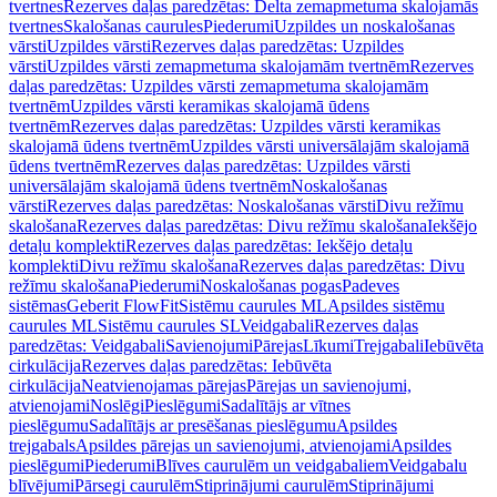
tvertnes
Rezerves daļas paredzētas: Delta zemapmetuma skalojamās
tvertnes
Skalošanas caurules
Piederumi
Uzpildes un noskalošanas
vārsti
Uzpildes vārsti
Rezerves daļas paredzētas: Uzpildes
vārsti
Uzpildes vārsti zemapmetuma skalojamām tvertnēm
Rezerves
daļas paredzētas: Uzpildes vārsti zemapmetuma skalojamām
tvertnēm
Uzpildes vārsti keramikas skalojamā ūdens
tvertnēm
Rezerves daļas paredzētas: Uzpildes vārsti keramikas
skalojamā ūdens tvertnēm
Uzpildes vārsti universālajām skalojamā
ūdens tvertnēm
Rezerves daļas paredzētas: Uzpildes vārsti
universālajām skalojamā ūdens tvertnēm
Noskalošanas
vārsti
Rezerves daļas paredzētas: Noskalošanas vārsti
Divu režīmu
skalošana
Rezerves daļas paredzētas: Divu režīmu skalošana
Iekšējo
detaļu komplekti
Rezerves daļas paredzētas: Iekšējo detaļu
komplekti
Divu režīmu skalošana
Rezerves daļas paredzētas: Divu
režīmu skalošana
Piederumi
Noskalošanas pogas
Padeves
sistēmas
Geberit FlowFit
Sistēmu caurules ML
Apsildes sistēmu
caurules ML
Sistēmu caurules SL
Veidgabali
Rezerves daļas
paredzētas: Veidgabali
Savienojumi
Pārejas
Līkumi
Trejgabali
Iebūvēta
cirkulācija
Rezerves daļas paredzētas: Iebūvēta
cirkulācija
Neatvienojamas pārejas
Pārejas un savienojumi,
atvienojami
Noslēgi
Pieslēgumi
Sadalītājs ar vītnes
pieslēgumu
Sadalītājs ar presēšanas pieslēgumu
Apsildes
trejgabals
Apsildes pārejas un savienojumi, atvienojami
Apsildes
pieslēgumi
Piederumi
Blīves caurulēm un veidgabaliem
Veidgabalu
blīvējumi
Pārsegi caurulēm
Stiprinājumi caurulēm
Stiprinājumi