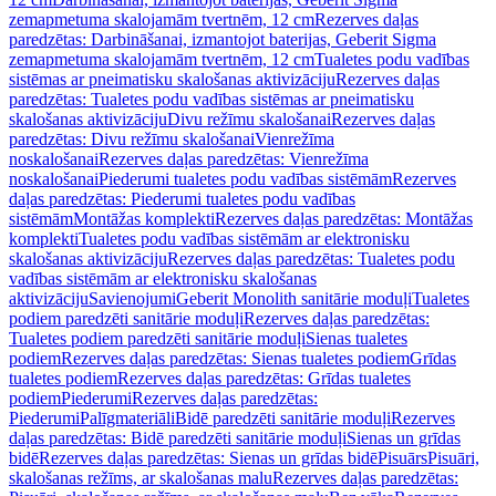
zemapmetuma skalojamām tvertnēm, 12 cm
Rezerves daļas
paredzētas: Darbināšanai, izmantojot baterijas, Geberit Sigma
zemapmetuma skalojamām tvertnēm, 12 cm
Tualetes podu vadības
sistēmas ar pneimatisku skalošanas aktivizāciju
Rezerves daļas
paredzētas: Tualetes podu vadības sistēmas ar pneimatisku
skalošanas aktivizāciju
Divu režīmu skalošanai
Rezerves daļas
paredzētas: Divu režīmu skalošanai
Vienrežīma
noskalošanai
Rezerves daļas paredzētas: Vienrežīma
noskalošanai
Piederumi tualetes podu vadības sistēmām
Rezerves
daļas paredzētas: Piederumi tualetes podu vadības
sistēmām
Montāžas komplekti
Rezerves daļas paredzētas: Montāžas
komplekti
Tualetes podu vadības sistēmām ar elektronisku
skalošanas aktivizāciju
Rezerves daļas paredzētas: Tualetes podu
vadības sistēmām ar elektronisku skalošanas
aktivizāciju
Savienojumi
Geberit Monolith sanitārie moduļi
Tualetes
podiem paredzēti sanitārie moduļi
Rezerves daļas paredzētas:
Tualetes podiem paredzēti sanitārie moduļi
Sienas tualetes
podiem
Rezerves daļas paredzētas: Sienas tualetes podiem
Grīdas
tualetes podiem
Rezerves daļas paredzētas: Grīdas tualetes
podiem
Piederumi
Rezerves daļas paredzētas:
Piederumi
Palīgmateriāli
Bidē paredzēti sanitārie moduļi
Rezerves
daļas paredzētas: Bidē paredzēti sanitārie moduļi
Sienas un grīdas
bidē
Rezerves daļas paredzētas: Sienas un grīdas bidē
Pisuārs
Pisuāri,
skalošanas režīms, ar skalošanas malu
Rezerves daļas paredzētas: