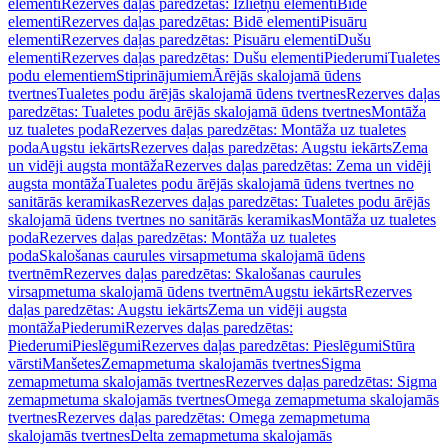
elementi
Rezerves daļas paredzētas: Izlietņu elementi
Bidē
elementi
Rezerves daļas paredzētas: Bidē elementi
Pisuāru
elementi
Rezerves daļas paredzētas: Pisuāru elementi
Dušu
elementi
Rezerves daļas paredzētas: Dušu elementi
Piederumi
Tualetes
podu elementiem
Stiprinājumiem
Ārējās skalojamā ūdens
tvertnes
Tualetes podu ārējās skalojamā ūdens tvertnes
Rezerves daļas
paredzētas: Tualetes podu ārējās skalojamā ūdens tvertnes
Montāža
uz tualetes poda
Rezerves daļas paredzētas: Montāža uz tualetes
poda
Augstu iekārts
Rezerves daļas paredzētas: Augstu iekārts
Zema
un vidēji augsta montāža
Rezerves daļas paredzētas: Zema un vidēji
augsta montāža
Tualetes podu ārējās skalojamā ūdens tvertnes no
sanitārās keramikas
Rezerves daļas paredzētas: Tualetes podu ārējās
skalojamā ūdens tvertnes no sanitārās keramikas
Montāža uz tualetes
poda
Rezerves daļas paredzētas: Montāža uz tualetes
poda
Skalošanas caurules virsapmetuma skalojamā ūdens
tvertnēm
Rezerves daļas paredzētas: Skalošanas caurules
virsapmetuma skalojamā ūdens tvertnēm
Augstu iekārts
Rezerves
daļas paredzētas: Augstu iekārts
Zema un vidēji augsta
montāža
Piederumi
Rezerves daļas paredzētas:
Piederumi
Pieslēgumi
Rezerves daļas paredzētas: Pieslēgumi
Stūra
vārsti
Manšetes
Zemapmetuma skalojamās tvertnes
Sigma
zemapmetuma skalojamās tvertnes
Rezerves daļas paredzētas: Sigma
zemapmetuma skalojamās tvertnes
Omega zemapmetuma skalojamās
tvertnes
Rezerves daļas paredzētas: Omega zemapmetuma
skalojamās tvertnes
Delta zemapmetuma skalojamās