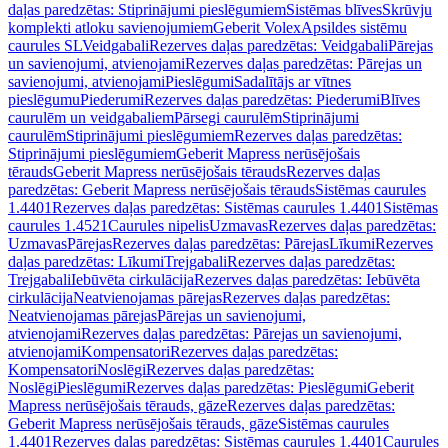
daļas paredzētas: Stiprinājumi pieslēgumiem
Sistēmas blīves
Skrūvju
komplekti atloku savienojumiem
Geberit Volex
Apsildes sistēmu
caurules SL
Veidgabali
Rezerves daļas paredzētas: Veidgabali
Pārejas
un savienojumi, atvienojami
Rezerves daļas paredzētas: Pārejas un
savienojumi, atvienojami
Pieslēgumi
Sadalītājs ar vītnes
pieslēgumu
Piederumi
Rezerves daļas paredzētas: Piederumi
Blīves
caurulēm un veidgabaliem
Pārsegi caurulēm
Stiprinājumi
caurulēm
Stiprinājumi pieslēgumiem
Rezerves daļas paredzētas:
Stiprinājumi pieslēgumiem
Geberit Mapress nerūsējošais
tērauds
Geberit Mapress nerūsējošais tērauds
Rezerves daļas
paredzētas: Geberit Mapress nerūsējošais tērauds
Sistēmas caurules
1.4401
Rezerves daļas paredzētas: Sistēmas caurules 1.4401
Sistēmas
caurules 1.4521
Caurules nipelis
Uzmavas
Rezerves daļas paredzētas:
Uzmavas
Pārejas
Rezerves daļas paredzētas: Pārejas
Līkumi
Rezerves
daļas paredzētas: Līkumi
Trejgabali
Rezerves daļas paredzētas:
Trejgabali
Iebūvēta cirkulācija
Rezerves daļas paredzētas: Iebūvēta
cirkulācija
Neatvienojamas pārejas
Rezerves daļas paredzētas:
Neatvienojamas pārejas
Pārejas un savienojumi,
atvienojami
Rezerves daļas paredzētas: Pārejas un savienojumi,
atvienojami
Kompensatori
Rezerves daļas paredzētas:
Kompensatori
Noslēgi
Rezerves daļas paredzētas:
Noslēgi
Pieslēgumi
Rezerves daļas paredzētas: Pieslēgumi
Geberit
Mapress nerūsējošais tērauds, gāze
Rezerves daļas paredzētas:
Geberit Mapress nerūsējošais tērauds, gāze
Sistēmas caurules
1.4401
Rezerves daļas paredzētas: Sistēmas caurules 1.4401
Caurules