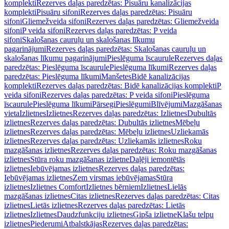
komplekti
Rezerves daļas paredzētas: Pisuāru kanalizācijas
komplekti
Pisuāru sifoni
Rezerves daļas paredzētas: Pisuāru
sifoni
Gliemežveida sifoni
Rezerves daļas paredzētas: Gliemežveida
sifoni
P veida sifoni
Rezerves daļas paredzētas: P veida
sifoni
Skalošanas cauruļu un skalošanas līkumu
pagarinājumi
Rezerves daļas paredzētas: Skalošanas cauruļu un
skalošanas līkumu pagarinājumi
Pieslēguma īscaurule
Rezerves daļas
paredzētas: Pieslēguma īscaurule
Pieslēguma līkumi
Rezerves daļas
paredzētas: Pieslēguma līkumi
Manšetes
Bidē kanalizācijas
komplekti
Rezerves daļas paredzētas: Bidē kanalizācijas komplekti
P
veida sifoni
Rezerves daļas paredzētas: P veida sifoni
Pieslēguma
īscaurule
Pieslēguma līkumi
Pārsegi
Pieslēgumi
Blīvējumi
Mazgāšanas
vieta
Izlietnes
Izlietnes
Rezerves daļas paredzētas: Izlietnes
Dubultās
izlietnes
Rezerves daļas paredzētas: Dubultās izlietnes
Mēbeļu
izlietnes
Rezerves daļas paredzētas: Mēbeļu izlietnes
Uzliekamās
izlietnes
Rezerves daļas paredzētas: Uzliekamās izlietnes
Roku
mazgāšanas izlietnes
Rezerves daļas paredzētas: Roku mazgāšanas
izlietnes
Stūra roku mazgāšanas izlietne
Daļēji iemontētās
izlietnes
Iebūvējamas izlietnes
Rezerves daļas paredzētas:
Iebūvējamas izlietnes
Zem virsmas iebūvējamas
Stūra
izlietnes
Izlietnes Comfort
Izlietnes bērniem
Izlietnes
Lielās
mazgāšanas izlietnes
Citas izlietnes
Rezerves daļas paredzētas: Citas
izlietnes
Lietās izlietnes
Rezerves daļas paredzētas: Lietās
izlietnes
Izlietnes
Daudzfunkciju izlietnes
Ģipša izlietne
Klašu telpu
izlietnes
Piederumi
Atbalstkājas
Rezerves daļas paredzētas: