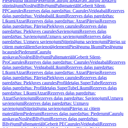
Pieslēguma līkumi
Piederumi
Cauruļu apskavas
Cauruļu apskavu
stiprinājumi
Noslēgi
Blīvējumi
Palīgmateriāli
Geberit Silent-
PP
Caurules
Rezerves daļas paredzētas: Caurules
Veidgabali
Rezerves
daļas paredzētas: Veidgabali
Līkumi
Rezerves daļas paredzētas:
Līkumi
Atzari
Rezerves daļas paredzētas: Atzari
Pārejas
Rezerves
daļas paredzētas: Pārejas
Piekļuves caurules
Rezerves daļas
paredzētas: Piekļuves caurules
Savienojumi
Rezerves daļas
paredzētas: Savienojumi
Uzmavu savienojumi
Rezerves daļas
paredzētas: Uzmavu savienojumi
Stiprinājuma savienojumi
Pārejas uz
citiem materiāliem
Savienotājelementi
Pieslēguma līkumi
Pieslēguma
īscaurule
Piederumi
Cauruļu
apskavas
Noslēgi
Blīvējumi
Palīgmateriāli
Geberit Silent-
Pro
Caurules
Rezerves daļas paredzētas: Caurules
Veidgabali
Rezerves
daļas paredzētas: Veidgabali
Līkumi
Rezerves daļas paredzētas:
Līkumi
Atzari
Rezerves daļas paredzētas: Atzari
Pārejas
Rezerves
daļas paredzētas: Pārejas
Piekļuves caurules
Rezerves daļas
paredzētas: Piekļuves caurules
Profildetaļas SuperTube
Rezerves
daļas paredzētas: Profildetaļas SuperTube
Līkumi
Rezerves daļas
paredzētas: Līkumi
Atzari
Rezerves daļas paredzētas:
Atzari
Savienojumi
Rezerves daļas paredzētas: Savienojumi
Uzmavu
savienojumi
Rezerves daļas paredzētas: Uzmavu
savienojumi
Stiprinājuma savienojumi
Pārejas uz citiem
materiāliem
Piederumi
Rezerves daļas paredzētas: Piederumi
Cauruļu
apskavas
Noslēgi
Blīvējumi
Rezerves daļas paredzētas:
Blīvējumi
Palīgmateriāli
Geberit PE
Caurules
Veidgabali
Rezerves