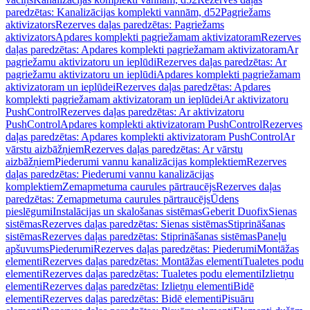
paredzētas: Kanalizācijas komplekti vannām, d52
Pagriežams
aktivizators
Rezerves daļas paredzētas: Pagriežams
aktivizators
Apdares komplekti pagriežamam aktivizatoram
Rezerves
daļas paredzētas: Apdares komplekti pagriežamam aktivizatoram
Ar
pagriežamu aktivizatoru un ieplūdi
Rezerves daļas paredzētas: Ar
pagriežamu aktivizatoru un ieplūdi
Apdares komplekti pagriežamam
aktivizatoram un ieplūdei
Rezerves daļas paredzētas: Apdares
komplekti pagriežamam aktivizatoram un ieplūdei
Ar aktivizatoru
PushControl
Rezerves daļas paredzētas: Ar aktivizatoru
PushControl
Apdares komplekti aktivizatoram PushControl
Rezerves
daļas paredzētas: Apdares komplekti aktivizatoram PushControl
Ar
vārstu aizbāžņiem
Rezerves daļas paredzētas: Ar vārstu
aizbāžņiem
Piederumi vannu kanalizācijas komplektiem
Rezerves
daļas paredzētas: Piederumi vannu kanalizācijas
komplektiem
Zemapmetuma caurules pārtraucējs
Rezerves daļas
paredzētas: Zemapmetuma caurules pārtraucējs
Ūdens
pieslēgumi
Instalācijas un skalošanas sistēmas
Geberit Duofix
Sienas
sistēmas
Rezerves daļas paredzētas: Sienas sistēmas
Stiprināšanas
sistēmas
Rezerves daļas paredzētas: Stiprināšanas sistēmas
Paneļu
apšuvums
Piederumi
Rezerves daļas paredzētas: Piederumi
Montāžas
elementi
Rezerves daļas paredzētas: Montāžas elementi
Tualetes podu
elementi
Rezerves daļas paredzētas: Tualetes podu elementi
Izlietņu
elementi
Rezerves daļas paredzētas: Izlietņu elementi
Bidē
elementi
Rezerves daļas paredzētas: Bidē elementi
Pisuāru