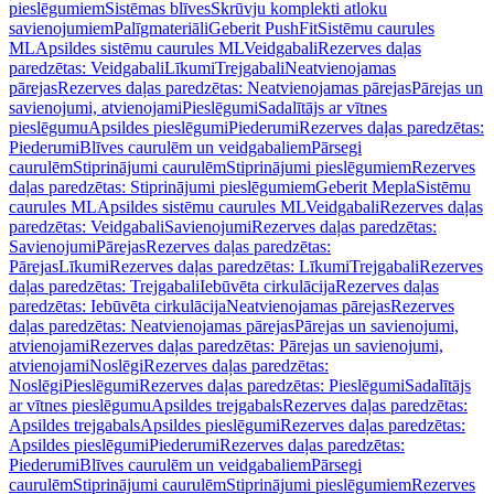
pieslēgumiem
Sistēmas blīves
Skrūvju komplekti atloku
savienojumiem
Palīgmateriāli
Geberit PushFit
Sistēmu caurules
ML
Apsildes sistēmu caurules ML
Veidgabali
Rezerves daļas
paredzētas: Veidgabali
Līkumi
Trejgabali
Neatvienojamas
pārejas
Rezerves daļas paredzētas: Neatvienojamas pārejas
Pārejas un
savienojumi, atvienojami
Pieslēgumi
Sadalītājs ar vītnes
pieslēgumu
Apsildes pieslēgumi
Piederumi
Rezerves daļas paredzētas:
Piederumi
Blīves caurulēm un veidgabaliem
Pārsegi
caurulēm
Stiprinājumi caurulēm
Stiprinājumi pieslēgumiem
Rezerves
daļas paredzētas: Stiprinājumi pieslēgumiem
Geberit Mepla
Sistēmu
caurules ML
Apsildes sistēmu caurules ML
Veidgabali
Rezerves daļas
paredzētas: Veidgabali
Savienojumi
Rezerves daļas paredzētas:
Savienojumi
Pārejas
Rezerves daļas paredzētas:
Pārejas
Līkumi
Rezerves daļas paredzētas: Līkumi
Trejgabali
Rezerves
daļas paredzētas: Trejgabali
Iebūvēta cirkulācija
Rezerves daļas
paredzētas: Iebūvēta cirkulācija
Neatvienojamas pārejas
Rezerves
daļas paredzētas: Neatvienojamas pārejas
Pārejas un savienojumi,
atvienojami
Rezerves daļas paredzētas: Pārejas un savienojumi,
atvienojami
Noslēgi
Rezerves daļas paredzētas:
Noslēgi
Pieslēgumi
Rezerves daļas paredzētas: Pieslēgumi
Sadalītājs
ar vītnes pieslēgumu
Apsildes trejgabals
Rezerves daļas paredzētas:
Apsildes trejgabals
Apsildes pieslēgumi
Rezerves daļas paredzētas:
Apsildes pieslēgumi
Piederumi
Rezerves daļas paredzētas:
Piederumi
Blīves caurulēm un veidgabaliem
Pārsegi
caurulēm
Stiprinājumi caurulēm
Stiprinājumi pieslēgumiem
Rezerves