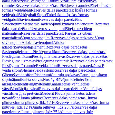
daļas paredzētas: Veidgabali
Līkumi
Atzari
Pārejas
Piekļuves
caurules
Rezerves daļas paredzētas: Piekļuves caurules
Pārejas
Īpašas
formas veidgabali
Rezerves daļas paredzētas: Īpašas formas
veidgabali
Veidgabali SuperTube
Līkumi
Īpašas formas
veidgabali
Savienojumi
Rezerves daļas paredzētas:
Savienojumi
Metināmie savienojumi
Uzmavu savienojumi
Rezerves
daļas paredzētas: Uzmavu savienojumi
Pārejas uz citiem
materiāliem
Rezerves daļas paredzētas: Pārejas uz citiem
materiāliem
Vītņu savienojumi
Rezerves daļas paredzētas: Vītņu
savienojumi
Atloka savienojumi
Atloka
adapteri
Savienotājelementi
Rezerves daļas paredzētas:
Savienotājelementi
Pieslēguma līkumi
Rezerves daļas paredzētas:
Pieslēguma līkumi
Pieslēguma uzmavas
Rezerves daļas paredzētas:
Pieslēguma uzmavas
Pieslēguma īscaurule
Rezerves daļas paredzētas:
Pieslēguma īscaurule
P veida sifoni
Rezerves daļas paredzētas: P
veida sifoni
Gliemežveida sifoni
Rezerves daļas paredzētas:
Gliemežveida sifoni
Piederumi
Cauruļu apskavas
Cauruļu apskavu
stiprinājumi
Balsta skavas
Noslēgi
Blīvējumi
Celtniecības
aizsargelementi
Palīgmateriāli
Kanalizācijas ventilācijas
vārsti
Ventilācijas vārsti
Rezerves daļas paredzētas: Ventilācijas
vārsti
Enerģijas pretvārsti
Geberit Pluvia jumta lietus ūdens
novadīšana
Jumta piltuves
Rezerves daļas paredzētas: Jumta
piltuves
Jumta piltuves, līdz 12 l/s
Rezerves daļas paredzētas: Jumta
piltuves, līdz 12 l/s
Jumta piltuves, līdz 25 l/s
Rezerves daļas
paredzētas: Jumta piltuves, līdz 25 l/s
Jumta piltuves, līdz