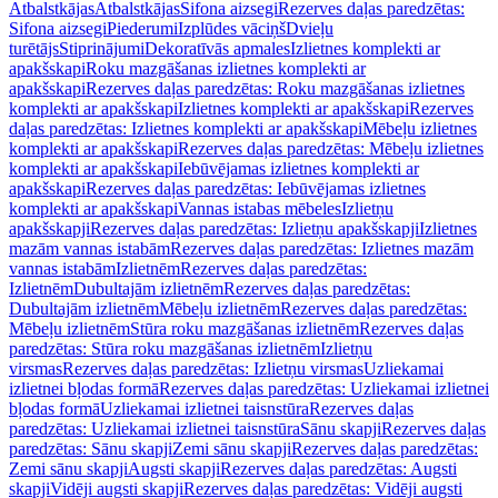
Atbalstkājas
Atbalstkājas
Sifona aizsegi
Rezerves daļas paredzētas:
Sifona aizsegi
Piederumi
Izplūdes vāciņš
Dvieļu
turētājs
Stiprinājumi
Dekoratīvās apmales
Izlietnes komplekti ar
apakšskapi
Roku mazgāšanas izlietnes komplekti ar
apakšskapi
Rezerves daļas paredzētas: Roku mazgāšanas izlietnes
komplekti ar apakšskapi
Izlietnes komplekti ar apakšskapi
Rezerves
daļas paredzētas: Izlietnes komplekti ar apakšskapi
Mēbeļu izlietnes
komplekti ar apakšskapi
Rezerves daļas paredzētas: Mēbeļu izlietnes
komplekti ar apakšskapi
Iebūvējamas izlietnes komplekti ar
apakšskapi
Rezerves daļas paredzētas: Iebūvējamas izlietnes
komplekti ar apakšskapi
Vannas istabas mēbeles
Izlietņu
apakšskapji
Rezerves daļas paredzētas: Izlietņu apakšskapji
Izlietnes
mazām vannas istabām
Rezerves daļas paredzētas: Izlietnes mazām
vannas istabām
Izlietnēm
Rezerves daļas paredzētas:
Izlietnēm
Dubultajām izlietnēm
Rezerves daļas paredzētas:
Dubultajām izlietnēm
Mēbeļu izlietnēm
Rezerves daļas paredzētas:
Mēbeļu izlietnēm
Stūra roku mazgāšanas izlietnēm
Rezerves daļas
paredzētas: Stūra roku mazgāšanas izlietnēm
Izlietņu
virsmas
Rezerves daļas paredzētas: Izlietņu virsmas
Uzliekamai
izlietnei bļodas formā
Rezerves daļas paredzētas: Uzliekamai izlietnei
bļodas formā
Uzliekamai izlietnei taisnstūra
Rezerves daļas
paredzētas: Uzliekamai izlietnei taisnstūra
Sānu skapji
Rezerves daļas
paredzētas: Sānu skapji
Zemi sānu skapji
Rezerves daļas paredzētas:
Zemi sānu skapji
Augsti skapji
Rezerves daļas paredzētas: Augsti
skapji
Vidēji augsti skapji
Rezerves daļas paredzētas: Vidēji augsti