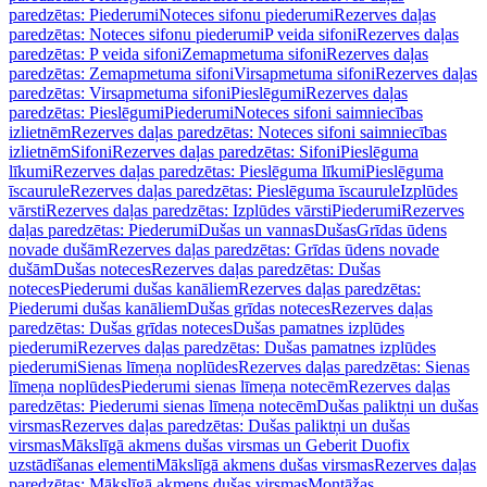
paredzētas: Piederumi
Noteces sifonu piederumi
Rezerves daļas
paredzētas: Noteces sifonu piederumi
P veida sifoni
Rezerves daļas
paredzētas: P veida sifoni
Zemapmetuma sifoni
Rezerves daļas
paredzētas: Zemapmetuma sifoni
Virsapmetuma sifoni
Rezerves daļas
paredzētas: Virsapmetuma sifoni
Pieslēgumi
Rezerves daļas
paredzētas: Pieslēgumi
Piederumi
Noteces sifoni saimniecības
izlietnēm
Rezerves daļas paredzētas: Noteces sifoni saimniecības
izlietnēm
Sifoni
Rezerves daļas paredzētas: Sifoni
Pieslēguma
līkumi
Rezerves daļas paredzētas: Pieslēguma līkumi
Pieslēguma
īscaurule
Rezerves daļas paredzētas: Pieslēguma īscaurule
Izplūdes
vārsti
Rezerves daļas paredzētas: Izplūdes vārsti
Piederumi
Rezerves
daļas paredzētas: Piederumi
Dušas un vannas
Dušas
Grīdas ūdens
novade dušām
Rezerves daļas paredzētas: Grīdas ūdens novade
dušām
Dušas noteces
Rezerves daļas paredzētas: Dušas
noteces
Piederumi dušas kanāliem
Rezerves daļas paredzētas:
Piederumi dušas kanāliem
Dušas grīdas noteces
Rezerves daļas
paredzētas: Dušas grīdas noteces
Dušas pamatnes izplūdes
piederumi
Rezerves daļas paredzētas: Dušas pamatnes izplūdes
piederumi
Sienas līmeņa noplūdes
Rezerves daļas paredzētas: Sienas
līmeņa noplūdes
Piederumi sienas līmeņa notecēm
Rezerves daļas
paredzētas: Piederumi sienas līmeņa notecēm
Dušas paliktņi un dušas
virsmas
Rezerves daļas paredzētas: Dušas paliktņi un dušas
virsmas
Mākslīgā akmens dušas virsmas un Geberit Duofix
uzstādīšanas elementi
Mākslīgā akmens dušas virsmas
Rezerves daļas
paredzētas: Mākslīgā akmens dušas virsmas
Montāžas