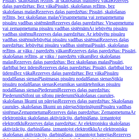
Pisuāri, skalošanas režīms, ar skalošanas malu
Bez vāka
Rezerves
daļas paredzētas: Bez vāka
Pisuāri, skalošanas režīms, bez
skalošanas malas
Rezerves daļas paredzētas: Pisuāri, skalošanas
režīms, bez skalošanas malas
Virsapmetuma vai zemapmetuma
pisuāru vadības sistēmām
Rezerves daļas paredzētas: Virsapmetuma
vai zemapmetuma pisuāru vadības sistēmām
Ar iebūvētu pisuāru
vadības sistēmu
Rezerves daļas paredzētas: Ar iebūvētu pisuāru
vadības sistēmu
Iebūvētai pisuāru vadības sistēmai
Rezerves daļas
paredzētas: Iebūvētai pisuāru vadības sistēmai
Pisuāri, skalošanas
režīms, ar vāku / paredzēts vākam
Rezerves daļas paredzētas: Pisuāri,
skalošanas režīms, ar vāku / paredzēts vākam
Bez skalošanas
malas
Rezerves daļas paredzētas: Bez skalošanas malas
Pisuāri,
darbībai bez ūdens
Rezerves daļas paredzētas: Pisuāri, darbībai bez
ūdens
Bez vāka
Rezerves daļas paredzētas: Bez vāka
Pisuāru
nodalīšanas sienas
Plastmasas pisuāru nodalīšanas sienas
Stikla
pisuāru nodalīšanas sienas
Keramikas sanitārtehnikas pisuāru
nodalīšanas sienas
Piederumi
Rezerves daļas paredzētas:
Piederumi
Sifoni un sifonu piederumi
Skalošanas caurules,
skalošanas līkumi un pārejas
Rezerves daļas paredzētas: Skalošanas
caurules, skalošanas līkumi un pārejas
Stiprinājumi
Pisuāru vadības
sistēmas
Zemapmetuma
Rezerves daļas paredzētas: Zemapmetuma
Ar
elektronisku skalošanas aktivizāciju, darbināšana, izmantojot
elektrotīklu
Rezerves daļas paredzētas: Ar elektronisku skalošanas
aktivizāciju, darbināšana, izmantojot elektrotīklu
Ar elektronisku
skalošanas aktivizāciju, darbināšana, izmantojot baterijas
Rezerves