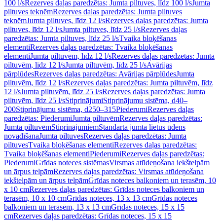
100 l/s
Rezerves daļas paredzētas: Jumta piltuves, līdz 100 l/s
Jumta
piltuves teknēm
Rezerves daļas paredzētas: Jumta piltuves
teknēm
Jumta piltuves, līdz 12 l/s
Rezerves daļas paredzētas: Jumta
piltuves, līdz 12 l/s
Jumta piltuves, līdz 25 l/s
Rezerves daļas
paredzētas: Jumta piltuves, līdz 25 l/s
Tvaika bloķēšanas
elementi
Rezerves daļas paredzētas: Tvaika bloķēšanas
elementi
Jumta piltuvēm, līdz 12 l/s
Rezerves daļas paredzētas: Jumta
piltuvēm, līdz 12 l/s
Jumta piltuvēm, līdz 25 l/s
Avārijas
pārplūdes
Rezerves daļas paredzētas: Avārijas pārplūdes
Jumta
piltuvēm, līdz 12 l/s
Rezerves daļas paredzētas: Jumta piltuvēm, līdz
12 l/s
Jumta piltuvēm, līdz 25 l/s
Rezerves daļas paredzētas: Jumta
piltuvēm, līdz 25 l/s
Stiprinājumi
Stiprinājumu sistēma, d40–
200
Stiprinājumu sistēma, d250–315
Piederumi
Rezerves daļas
paredzētas: Piederumi
Jumta piltuvēm
Rezerves daļas paredzētas:
Jumta piltuvēm
Stiprinājumiem
Standarta jumta lietus ūdens
novadīšana
Jumta piltuves
Rezerves daļas paredzētas: Jumta
piltuves
Tvaika bloķēšanas elementi
Rezerves daļas paredzētas:
Tvaika bloķēšanas elementi
Piederumi
Rezerves daļas paredzētas:
Piederumi
Grīdas noteces sistēmas
Virsmas atūdeņošana iekštelpām
un ārpus telpām
Rezerves daļas paredzētas: Virsmas atūdeņošana
iekštelpām un ārpus telpām
Grīdas noteces balkoniem un terasēm, 10
x 10 cm
Rezerves daļas paredzētas: Grīdas noteces balkoniem un
terasēm, 10 x 10 cm
Grīdas noteces, 13 x 13 cm
Grīdas noteces
balkoniem un terasēm, 13 x 13 cm
Grīdas noteces, 15 x 15
cm
Rezerves daļas paredzētas: Grīdas noteces, 15 x 15