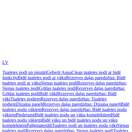
LV
Tualetes podi un pisuāri
Geberit AquaClean tualetes podi ar bidē
funkciju
Bidē tualetes podi ar vāku
Rezerves daļas paredzētas: Bidē
tualetes podi ar vāku
Sienas tualetes podi
Rezerves daļas paredzētas:
Sienas tualetes podi
Grīdas tualetes podi
Rezerves daļas paredzētas:
Grīdas tualetes podi
Bidē vāki
Rezerves daļas paredzētas: Bidē
vāki
Tualetes podiem
Rezerves daļas paredzētas: Tualetes
podiem
Dizaina paneļi
Rezerves daļas paredzētas: Dizaina paneļi
Bidē
tualetes podu vākiem
Rezerves daļas paredzētas: Bidē tualetes podu
vākiem
Piederumi
Bidē tualetes podu un vāku komplektiem
Bidē
tualetes podu vākiem
Bidē vāku un bidē tualetes podu un vāku
komplektiem
Palīgmateriāli
Tualetes podi un tualetes poda vāki
Sienas
tualetes podi
Rezerves daļas paredzētas: Sienas tualetes podi
Tualetes