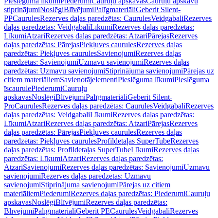
Pieslēguma līkumi
Piederumi
Cauruļu apskavas
Cauruļu apskavu
stiprinājumi
Noslēgi
Blīvējumi
Palīgmateriāli
Geberit Silent-
PP
Caurules
Rezerves daļas paredzētas: Caurules
Veidgabali
Rezerves
daļas paredzētas: Veidgabali
Līkumi
Rezerves daļas paredzētas:
Līkumi
Atzari
Rezerves daļas paredzētas: Atzari
Pārejas
Rezerves
daļas paredzētas: Pārejas
Piekļuves caurules
Rezerves daļas
paredzētas: Piekļuves caurules
Savienojumi
Rezerves daļas
paredzētas: Savienojumi
Uzmavu savienojumi
Rezerves daļas
paredzētas: Uzmavu savienojumi
Stiprinājuma savienojumi
Pārejas uz
citiem materiāliem
Savienotājelementi
Pieslēguma līkumi
Pieslēguma
īscaurule
Piederumi
Cauruļu
apskavas
Noslēgi
Blīvējumi
Palīgmateriāli
Geberit Silent-
Pro
Caurules
Rezerves daļas paredzētas: Caurules
Veidgabali
Rezerves
daļas paredzētas: Veidgabali
Līkumi
Rezerves daļas paredzētas:
Līkumi
Atzari
Rezerves daļas paredzētas: Atzari
Pārejas
Rezerves
daļas paredzētas: Pārejas
Piekļuves caurules
Rezerves daļas
paredzētas: Piekļuves caurules
Profildetaļas SuperTube
Rezerves
daļas paredzētas: Profildetaļas SuperTube
Līkumi
Rezerves daļas
paredzētas: Līkumi
Atzari
Rezerves daļas paredzētas:
Atzari
Savienojumi
Rezerves daļas paredzētas: Savienojumi
Uzmavu
savienojumi
Rezerves daļas paredzētas: Uzmavu
savienojumi
Stiprinājuma savienojumi
Pārejas uz citiem
materiāliem
Piederumi
Rezerves daļas paredzētas: Piederumi
Cauruļu
apskavas
Noslēgi
Blīvējumi
Rezerves daļas paredzētas:
Blīvējumi
Palīgmateriāli
Geberit PE
Caurules
Veidgabali
Rezerves