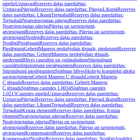
nipelis
Uzmavas
Rezerves daļas paredzētas:
Uzmavas
Pārejas
Rezerves daļas paredzētas: Pārejas
Līkumi
Rezerves
daļas paredzētas: Līkumi
Trejgabali
Rezerves daļas paredzētas:
Trejgabali
Neatvienojamas pārejas
Rezerves daļas paredzētas:
Neatvienojamas pārejas
Pārejas un savienojumi,
atvienojami
Rezerves daļas paredzētas: Pārejas un savienojumi,
atvienojami
Noslēgi
Rezerves daļas paredzētas:
Noslēgi
Pieslēgumi
Rezerves daļas paredzētas:
Pieslēgumi
GeberitMapress nerūsējošais tērauds, piederumi
Rezerves
daļas paredzētas: GeberitMapress nerūsējošais tērauds,
piederumi
Blīves caurulēm un veidgabaliem
Stiprinājumi
caurulēm
Stiprinājumi pieslēgumiem
Rezerves daļas paredzētas:
Stiprinājumi pieslēgumiem
Sistēmas blīves
Skrūvju komplekti atloku
savienojumiem
Geberit Mapress C tērauds
Geberit Mapress
C tērauds
Rezerves daļas paredzētas: Geberit Mapress
C tērauds
Sistēmas caurules 1.0034
Sistēmas caurules
1.0215
Caurules nipelis
Uzmavas
Rezerves daļas paredzētas:
Uzmavas
Pārejas
Rezerves daļas paredzētas: Pārejas
Līkumi
Rezerves
daļas paredzētas: Līkumi
Trejgabali
Rezerves daļas paredzētas:
Trejgabali
Krusta elementi
Rezerves daļas paredzētas: Krusta
elementi
Neatvienojamas pārejas
Rezerves daļas paredzētas:
Neatvienojamas pārejas
Pārejas un savienojumi,
atvienojami
Rezerves daļas paredzētas: Pārejas un savienojumi,
atvienojami
Kompensatori
Rezerves daļas paredzētas:
Kompensatori
Noslēgi
Rezerves daļas paredzētas: Noslēgi
Apsildes