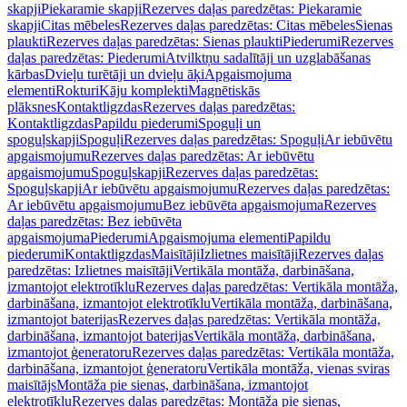
skapji
Piekaramie skapji
Rezerves daļas paredzētas: Piekaramie
skapji
Citas mēbeles
Rezerves daļas paredzētas: Citas mēbeles
Sienas
plaukti
Rezerves daļas paredzētas: Sienas plaukti
Piederumi
Rezerves
daļas paredzētas: Piederumi
Atvilktņu sadalītāji un uzglabāšanas
kārbas
Dvieļu turētāji un dvieļu āķi
Apgaismojuma
elementi
Rokturi
Kāju komplekti
Magnētiskās
plāksnes
Kontaktligzdas
Rezerves daļas paredzētas:
Kontaktligzdas
Papildu piederumi
Spoguļi un
spoguļskapji
Spoguļi
Rezerves daļas paredzētas: Spoguļi
Ar iebūvētu
apgaismojumu
Rezerves daļas paredzētas: Ar iebūvētu
apgaismojumu
Spoguļskapji
Rezerves daļas paredzētas:
Spoguļskapji
Ar iebūvētu apgaismojumu
Rezerves daļas paredzētas:
Ar iebūvētu apgaismojumu
Bez iebūvēta apgaismojuma
Rezerves
daļas paredzētas: Bez iebūvēta
apgaismojuma
Piederumi
Apgaismojuma elementi
Papildu
piederumi
Kontaktligzdas
Maisītāji
Izlietnes maisītāji
Rezerves daļas
paredzētas: Izlietnes maisītāji
Vertikāla montāža, darbināšana,
izmantojot elektrotīklu
Rezerves daļas paredzētas: Vertikāla montāža,
darbināšana, izmantojot elektrotīklu
Vertikāla montāža, darbināšana,
izmantojot baterijas
Rezerves daļas paredzētas: Vertikāla montāža,
darbināšana, izmantojot baterijas
Vertikāla montāža, darbināšana,
izmantojot ģeneratoru
Rezerves daļas paredzētas: Vertikāla montāža,
darbināšana, izmantojot ģeneratoru
Vertikāla montāža, vienas sviras
maisītājs
Montāža pie sienas, darbināšana, izmantojot
elektrotīklu
Rezerves daļas paredzētas: Montāža pie sienas,