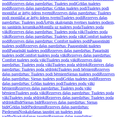
podi
Rezerves daļas paredzētas: Tualetes podi
Grīdas tualetes
podi
Rezerves daļas paredzētas: Grīdas tualetes podi
Tualetes podi
montāžai ar ārējo ūdens tvertni
Rezerves daļas paredzētas: Tualetes
podi montāžai ar ārējo ūdens tvertni
Tualetes podi
Rezerves daļas
paredzētas: Tualetes podi
Ārējās skalojamās tvertnes tualetes podiem,
no sanitārās keramikas
Montāža uz tualetes poda
Tualetes poda
vāki
Rezerves daļas paredzētas: Tualetes poda vāki
Tualetes poda
vāki
Rezerves daļas paredzētas: Tualetes poda vāki
Comfort tualetes
podi
Rezerves daļas paredzētas: Comfort tualetes podi
Paaugstināti
tualetes podi
Rezerves daļas paredzētas: Paaugstināti tualetes
podi
Pagarināti tualetes podi
Rezerves daļas paredzētas: Pagarināti
tualetes podi
Comfort tualetes poda vāki
Rezerves daļas paredzētas:
Comfort tualetes poda vāki
Tualetes poda vāki
Rezerves daļas
paredzētas: Tualetes poda vāki
Tualetes poda sēdriņķi
Rezerves daļas
paredzētas: Tualetes poda sēdriņķi
Tualetes podi bērniem
Rezerves
daļas paredzētas: Tualetes podi bērniem
Sienas tualetes podi
Rezerves
daļas paredzētas: Sienas tualetes podi
Grīdas tualetes podi
Rezerves
daļas paredzētas: Grīdas tualetes podi
Tualetes podu vāki
bērniem
Rezerves daļas paredzētas: Tualetes podu vāki
bērniem
Tualetes poda vāki
Rezerves daļas paredzētas: Tualetes poda
vāki
Tualetes poda sēdriņķi
Rezerves daļas paredzētas: Tualetes poda
sēdriņķi
Bidē
Sienas bidē
Rezerves daļas paredzētas: Sienas
bidē
Grīdas bidē
Piederumi
Rezerves daļas paredzētas:
Piederumi
Noskalošanas taustiņi un tualetes poda
vadība
Noskalošanas taustiņi
Rezerves daļas paredzētas: