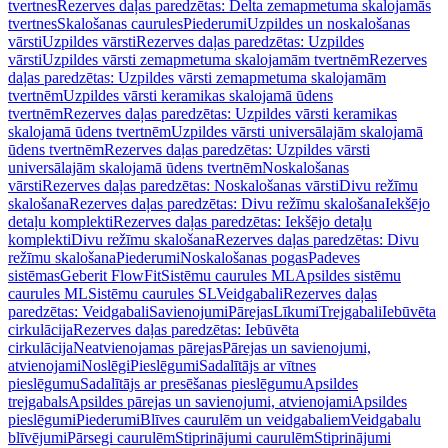
tvertnes
Rezerves daļas paredzētas: Delta zemapmetuma skalojamās
tvertnes
Skalošanas caurules
Piederumi
Uzpildes un noskalošanas
vārsti
Uzpildes vārsti
Rezerves daļas paredzētas: Uzpildes
vārsti
Uzpildes vārsti zemapmetuma skalojamām tvertnēm
Rezerves
daļas paredzētas: Uzpildes vārsti zemapmetuma skalojamām
tvertnēm
Uzpildes vārsti keramikas skalojamā ūdens
tvertnēm
Rezerves daļas paredzētas: Uzpildes vārsti keramikas
skalojamā ūdens tvertnēm
Uzpildes vārsti universālajām skalojamā
ūdens tvertnēm
Rezerves daļas paredzētas: Uzpildes vārsti
universālajām skalojamā ūdens tvertnēm
Noskalošanas
vārsti
Rezerves daļas paredzētas: Noskalošanas vārsti
Divu režīmu
skalošana
Rezerves daļas paredzētas: Divu režīmu skalošana
Iekšējo
detaļu komplekti
Rezerves daļas paredzētas: Iekšējo detaļu
komplekti
Divu režīmu skalošana
Rezerves daļas paredzētas: Divu
režīmu skalošana
Piederumi
Noskalošanas pogas
Padeves
sistēmas
Geberit FlowFit
Sistēmu caurules ML
Apsildes sistēmu
caurules ML
Sistēmu caurules SL
Veidgabali
Rezerves daļas
paredzētas: Veidgabali
Savienojumi
Pārejas
Līkumi
Trejgabali
Iebūvēta
cirkulācija
Rezerves daļas paredzētas: Iebūvēta
cirkulācija
Neatvienojamas pārejas
Pārejas un savienojumi,
atvienojami
Noslēgi
Pieslēgumi
Sadalītājs ar vītnes
pieslēgumu
Sadalītājs ar presēšanas pieslēgumu
Apsildes
trejgabals
Apsildes pārejas un savienojumi, atvienojami
Apsildes
pieslēgumi
Piederumi
Blīves caurulēm un veidgabaliem
Veidgabalu
blīvējumi
Pārsegi caurulēm
Stiprinājumi caurulēm
Stiprinājumi