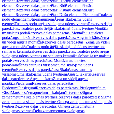
elementi
Rezerves daļas paredzētas: Izlietņu elementi
Bidē
elementi
Rezerves daļas paredzētas: Bidē elementi
Pisuāru
elementi
Rezerves daļas paredzētas: Pisuāru elementi
Dušu
elementi
Rezerves daļas paredzētas: Dušu elementi
Piederumi
Tualetes
podu elementiem
Stiprinājumiem
Ārējās skalojamā ūdens
tvertnes
Tualetes podu ārējās skalojamā ūdens tvertnes
Rezerves daļas
paredzētas: Tualetes podu ārējās skalojamā ūdens tvertnes
Montāža
uz tualetes poda
Rezerves daļas paredzētas: Montāža uz tualetes
poda
Augstu iekārts
Rezerves daļas paredzētas: Augstu iekārts
Zema
un vidēji augsta montāža
Rezerves daļas paredzētas: Zema un vidēji
augsta montāža
Tualetes podu ārējās skalojamā ūdens tvertnes no
sanitārās keramikas
Rezerves daļas paredzētas: Tualetes podu ārējās
skalojamā ūdens tvertnes no sanitārās keramikas
Montāža uz tualetes
poda
Rezerves daļas paredzētas: Montāža uz tualetes
poda
Skalošanas caurules virsapmetuma skalojamā ūdens
tvertnēm
Rezerves daļas paredzētas: Skalošanas caurules
virsapmetuma skalojamā ūdens tvertnēm
Augstu iekārts
Rezerves
daļas paredzētas: Augstu iekārts
Zema un vidēji augsta
montāža
Piederumi
Rezerves daļas paredzētas:
Piederumi
Pieslēgumi
Rezerves daļas paredzētas: Pieslēgumi
Stūra
vārsti
Manšetes
Zemapmetuma skalojamās tvertnes
Sigma
zemapmetuma skalojamās tvertnes
Rezerves daļas paredzētas: Sigma
zemapmetuma skalojamās tvertnes
Omega zemapmetuma skalojamās
tvertnes
Rezerves daļas paredzētas: Omega zemapmetuma
skalojamās tvertnes
Delta zemapmetuma skalojamās