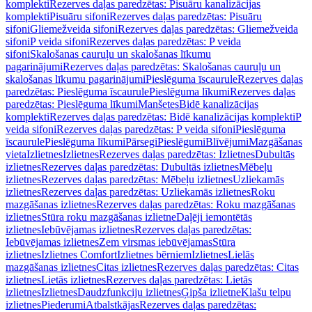
komplekti
Rezerves daļas paredzētas: Pisuāru kanalizācijas
komplekti
Pisuāru sifoni
Rezerves daļas paredzētas: Pisuāru
sifoni
Gliemežveida sifoni
Rezerves daļas paredzētas: Gliemežveida
sifoni
P veida sifoni
Rezerves daļas paredzētas: P veida
sifoni
Skalošanas cauruļu un skalošanas līkumu
pagarinājumi
Rezerves daļas paredzētas: Skalošanas cauruļu un
skalošanas līkumu pagarinājumi
Pieslēguma īscaurule
Rezerves daļas
paredzētas: Pieslēguma īscaurule
Pieslēguma līkumi
Rezerves daļas
paredzētas: Pieslēguma līkumi
Manšetes
Bidē kanalizācijas
komplekti
Rezerves daļas paredzētas: Bidē kanalizācijas komplekti
P
veida sifoni
Rezerves daļas paredzētas: P veida sifoni
Pieslēguma
īscaurule
Pieslēguma līkumi
Pārsegi
Pieslēgumi
Blīvējumi
Mazgāšanas
vieta
Izlietnes
Izlietnes
Rezerves daļas paredzētas: Izlietnes
Dubultās
izlietnes
Rezerves daļas paredzētas: Dubultās izlietnes
Mēbeļu
izlietnes
Rezerves daļas paredzētas: Mēbeļu izlietnes
Uzliekamās
izlietnes
Rezerves daļas paredzētas: Uzliekamās izlietnes
Roku
mazgāšanas izlietnes
Rezerves daļas paredzētas: Roku mazgāšanas
izlietnes
Stūra roku mazgāšanas izlietne
Daļēji iemontētās
izlietnes
Iebūvējamas izlietnes
Rezerves daļas paredzētas:
Iebūvējamas izlietnes
Zem virsmas iebūvējamas
Stūra
izlietnes
Izlietnes Comfort
Izlietnes bērniem
Izlietnes
Lielās
mazgāšanas izlietnes
Citas izlietnes
Rezerves daļas paredzētas: Citas
izlietnes
Lietās izlietnes
Rezerves daļas paredzētas: Lietās
izlietnes
Izlietnes
Daudzfunkciju izlietnes
Ģipša izlietne
Klašu telpu
izlietnes
Piederumi
Atbalstkājas
Rezerves daļas paredzētas: