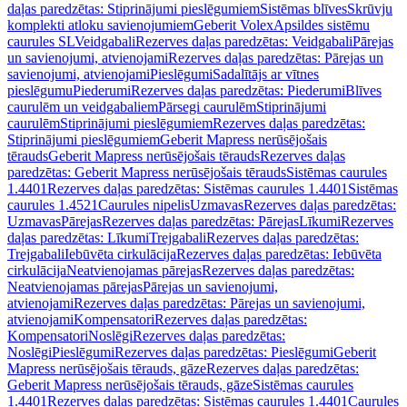
daļas paredzētas: Stiprinājumi pieslēgumiem
Sistēmas blīves
Skrūvju
komplekti atloku savienojumiem
Geberit Volex
Apsildes sistēmu
caurules SL
Veidgabali
Rezerves daļas paredzētas: Veidgabali
Pārejas
un savienojumi, atvienojami
Rezerves daļas paredzētas: Pārejas un
savienojumi, atvienojami
Pieslēgumi
Sadalītājs ar vītnes
pieslēgumu
Piederumi
Rezerves daļas paredzētas: Piederumi
Blīves
caurulēm un veidgabaliem
Pārsegi caurulēm
Stiprinājumi
caurulēm
Stiprinājumi pieslēgumiem
Rezerves daļas paredzētas:
Stiprinājumi pieslēgumiem
Geberit Mapress nerūsējošais
tērauds
Geberit Mapress nerūsējošais tērauds
Rezerves daļas
paredzētas: Geberit Mapress nerūsējošais tērauds
Sistēmas caurules
1.4401
Rezerves daļas paredzētas: Sistēmas caurules 1.4401
Sistēmas
caurules 1.4521
Caurules nipelis
Uzmavas
Rezerves daļas paredzētas:
Uzmavas
Pārejas
Rezerves daļas paredzētas: Pārejas
Līkumi
Rezerves
daļas paredzētas: Līkumi
Trejgabali
Rezerves daļas paredzētas:
Trejgabali
Iebūvēta cirkulācija
Rezerves daļas paredzētas: Iebūvēta
cirkulācija
Neatvienojamas pārejas
Rezerves daļas paredzētas:
Neatvienojamas pārejas
Pārejas un savienojumi,
atvienojami
Rezerves daļas paredzētas: Pārejas un savienojumi,
atvienojami
Kompensatori
Rezerves daļas paredzētas:
Kompensatori
Noslēgi
Rezerves daļas paredzētas:
Noslēgi
Pieslēgumi
Rezerves daļas paredzētas: Pieslēgumi
Geberit
Mapress nerūsējošais tērauds, gāze
Rezerves daļas paredzētas:
Geberit Mapress nerūsējošais tērauds, gāze
Sistēmas caurules
1.4401
Rezerves daļas paredzētas: Sistēmas caurules 1.4401
Caurules