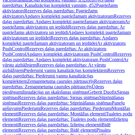
paredzētas: Kanalizācijas komplekti vannām, d52
Pagriežams
aktivizators
Rezerves daļas paredzētas: Pagriežams
aktivizators
Apdares komplekti pagriežamam aktivizatoram
Rezerves
daļas paredzētas: Apdares komplekti pagriežamam aktivizatoram
Ar
pagriežamu aktivizatoru un ieplūdi
Rezerves daļas paredzētas: Ar
pagriežamu aktivizatoru un ieplūdi
Apdares komplekti pagriežamam
aktivizatoram un ieplūdei
Rezerves daļas paredzētas: Apdares
komplekti pagriežamam aktivizatoram un ieplūdei
Ar aktivizatoru
PushControl
Rezerves daļas paredzētas: Ar aktivizatoru
PushControl
Apdares komplekti aktivizatoram PushControl
Rezerves
daļas paredzētas: Apdares komplekti aktivizatoram PushControl
Ar
vārstu aizbāžņiem
Rezerves daļas paredzētas: Ar vārstu
aizbāžņiem
Piederumi vannu kanalizācijas komplektiem
Rezerves
daļas paredzētas: Piederumi vannu kanalizācijas
komplektiem
Zemapmetuma caurules pārtraucējs
Rezerves daļas
paredzētas: Zemapmetuma caurules pārtraucējs
Ūdens
pieslēgumi
Instalācijas un skalošanas sistēmas
Geberit Duofix
Sienas
sistēmas
Rezerves daļas paredzētas: Sienas sistēmas
Stiprināšanas
sistēmas
Rezerves daļas paredzētas: Stiprināšanas sistēmas
Paneļu
apšuvums
Piederumi
Rezerves daļas paredzētas: Piederumi
Montāžas
elementi
Rezerves daļas paredzētas: Montāžas elementi
Tualetes podu
elementi
Rezerves daļas paredzētas: Tualetes podu elementi
Izlietņu
elementi
Rezerves daļas paredzētas: Izlietņu elementi
Bidē
elementi
Rezerves daļas paredzētas: Bidē elementi
Pisuāru