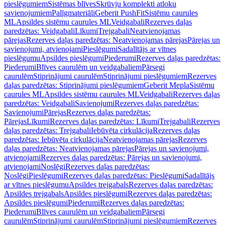
pieslēgumiem
Sistēmas blīves
Skrūvju komplekti atloku
savienojumiem
Palīgmateriāli
Geberit PushFit
Sistēmu caurules
ML
Apsildes sistēmu caurules ML
Veidgabali
Rezerves daļas
paredzētas: Veidgabali
Līkumi
Trejgabali
Neatvienojamas
pārejas
Rezerves daļas paredzētas: Neatvienojamas pārejas
Pārejas un
savienojumi, atvienojami
Pieslēgumi
Sadalītājs ar vītnes
pieslēgumu
Apsildes pieslēgumi
Piederumi
Rezerves daļas paredzētas:
Piederumi
Blīves caurulēm un veidgabaliem
Pārsegi
caurulēm
Stiprinājumi caurulēm
Stiprinājumi pieslēgumiem
Rezerves
daļas paredzētas: Stiprinājumi pieslēgumiem
Geberit Mepla
Sistēmu
caurules ML
Apsildes sistēmu caurules ML
Veidgabali
Rezerves daļas
paredzētas: Veidgabali
Savienojumi
Rezerves daļas paredzētas:
Savienojumi
Pārejas
Rezerves daļas paredzētas:
Pārejas
Līkumi
Rezerves daļas paredzētas: Līkumi
Trejgabali
Rezerves
daļas paredzētas: Trejgabali
Iebūvēta cirkulācija
Rezerves daļas
paredzētas: Iebūvēta cirkulācija
Neatvienojamas pārejas
Rezerves
daļas paredzētas: Neatvienojamas pārejas
Pārejas un savienojumi,
atvienojami
Rezerves daļas paredzētas: Pārejas un savienojumi,
atvienojami
Noslēgi
Rezerves daļas paredzētas:
Noslēgi
Pieslēgumi
Rezerves daļas paredzētas: Pieslēgumi
Sadalītājs
ar vītnes pieslēgumu
Apsildes trejgabals
Rezerves daļas paredzētas:
Apsildes trejgabals
Apsildes pieslēgumi
Rezerves daļas paredzētas:
Apsildes pieslēgumi
Piederumi
Rezerves daļas paredzētas:
Piederumi
Blīves caurulēm un veidgabaliem
Pārsegi
caurulēm
Stiprinājumi caurulēm
Stiprinājumi pieslēgumiem
Rezerves