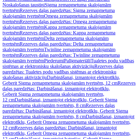
Noskalošanas taustiņi
Sigma zemapmetuma skalojamām
tvertnēm
Rezerves daļas paredzētas: Sigma zemapmetuma
skalojamām tvertnēm
Omega zemapmetuma skalojamām
tvertnēm
Rezerves daļas paredzētas: Omega zemapmetuma
skalojamām tvertnēm
Kappa zemapmetuma skalojamām
tvertnēm
Rezerves daļas paredzētas: Kappa zemapmetuma
skalojamām tvertnēm
Delta zemapmetuma skalojamām
tvertnēm
Rezerves daļas paredzētas: Delta zemapmetuma
skalojamām tvertnēm
Twinline zemapmetuma skalojamām
tvertnēm
Rezerves daļas paredzētas: Twinline zemapmetuma
skalojamām tvertnēm
Piederumi
Palīgmateriāli
Tualetes podu vadības
sistēmas ar elektronisku skalošanas aktivizāciju
Rezerves daļas
paredzētas: Tualetes podu vadības sistēmas ar elektronisku
skalošanas aktivizāciju
Darbināšanai, izmantojot elektrotīklu,
Geberit Sigma zemapmetuma skalojamām tvertnēm, 12 cm
Rezerves
daļas paredzētas: Darbināšanai, izmantojot elektrotīklu,
Geberit Sigma zemapmetuma skalojamām tvertnēm,
12 cm
Darbināšanai, izmantojot elektrotīklu, Geberit Sigma
zemapmetuma skalojamām tvertnēm, 8 cm
Rezerves daļas
paredzētas: Darbināšanai, izmantojot elektrotīklu, Geberit Sigma
zemapmetuma skalojamām tvertnēm, 8 cm
Darbināšanai, izmantojot
elektrotīklu, Geberit Omega zemapmetuma skalojamām tvertnēm,
12 cm
Rezerves daļas paredzētas: Darbināšanai, izmantojot
elektrotīklu, Geberit Omega zemapmetuma skalojamām tvertnēm,
12 cm
Darbināšanai, izmantojot baterijas, Geberit Sigma