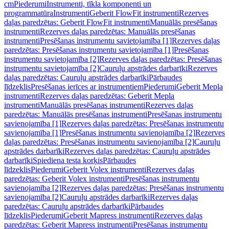
cm
Piederumi
Instrumenti, tīkla komponenti un
programmatūra
Instrumenti
Geberit FlowFit instrumenti
Rezerves
daļas paredzētas: Geberit FlowFit instrumenti
Manuālās presēšanas
instrumenti
Rezerves daļas paredzētas: Manuālās presēšanas
instrumenti
Presēšanas instrumentu savietojamība [1]
Rezerves daļas
paredzētas: Presēšanas instrumentu savietojamība [1]
Presēšanas
instrumentu savietojamība [2]
Rezerves daļas paredzētas: Presēšanas
instrumentu savietojamība [2]
Cauruļu apstrādes darbarīki
Rezerves
daļas paredzētas: Cauruļu apstrādes darbarīki
Pārbaudes
līdzeklis
Presēšanas ierīces ar instrumentiem
Piederumi
Geberit Mepla
instrumenti
Rezerves daļas paredzētas: Geberit Mepla
instrumenti
Manuālās presēšanas instrumenti
Rezerves daļas
paredzētas: Manuālās presēšanas instrumenti
Presēšanas instrumentu
savienojamība [1]
Rezerves daļas paredzētas: Presēšanas instrumentu
savienojamība [1]
Presēšanas instrumentu savienojamība [2]
Rezerves
daļas paredzētas: Presēšanas instrumentu savienojamība [2]
Cauruļu
apstrādes darbarīki
Rezerves daļas paredzētas: Cauruļu apstrādes
darbarīki
Spiediena testa korķis
Pārbaudes
līdzeklis
Piederumi
Geberit Volex instrumenti
Rezerves daļas
paredzētas: Geberit Volex instrumenti
Presēšanas instrumentu
savienojamība [2]
Rezerves daļas paredzētas: Presēšanas instrumentu
savienojamība [2]
Cauruļu apstrādes darbarīki
Rezerves daļas
paredzētas: Cauruļu apstrādes darbarīki
Pārbaudes
līdzeklis
Piederumi
Geberit Mapress instrumenti
Rezerves daļas
paredzētas: Geberit Mapress instrumenti
Presēšanas instrumentu