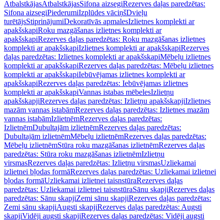
Atbalstkājas
Atbalstkājas
Sifona aizsegi
Rezerves daļas paredzētas:
Sifona aizsegi
Piederumi
Izplūdes vāciņš
Dvieļu
turētājs
Stiprinājumi
Dekoratīvās apmales
Izlietnes komplekti ar
apakšskapi
Roku mazgāšanas izlietnes komplekti ar
apakšskapi
Rezerves daļas paredzētas: Roku mazgāšanas izlietnes
komplekti ar apakšskapi
Izlietnes komplekti ar apakšskapi
Rezerves
daļas paredzētas: Izlietnes komplekti ar apakšskapi
Mēbeļu izlietnes
komplekti ar apakšskapi
Rezerves daļas paredzētas: Mēbeļu izlietnes
komplekti ar apakšskapi
Iebūvējamas izlietnes komplekti ar
apakšskapi
Rezerves daļas paredzētas: Iebūvējamas izlietnes
komplekti ar apakšskapi
Vannas istabas mēbeles
Izlietņu
apakšskapji
Rezerves daļas paredzētas: Izlietņu apakšskapji
Izlietnes
mazām vannas istabām
Rezerves daļas paredzētas: Izlietnes mazām
vannas istabām
Izlietnēm
Rezerves daļas paredzētas:
Izlietnēm
Dubultajām izlietnēm
Rezerves daļas paredzētas:
Dubultajām izlietnēm
Mēbeļu izlietnēm
Rezerves daļas paredzētas:
Mēbeļu izlietnēm
Stūra roku mazgāšanas izlietnēm
Rezerves daļas
paredzētas: Stūra roku mazgāšanas izlietnēm
Izlietņu
virsmas
Rezerves daļas paredzētas: Izlietņu virsmas
Uzliekamai
izlietnei bļodas formā
Rezerves daļas paredzētas: Uzliekamai izlietnei
bļodas formā
Uzliekamai izlietnei taisnstūra
Rezerves daļas
paredzētas: Uzliekamai izlietnei taisnstūra
Sānu skapji
Rezerves daļas
paredzētas: Sānu skapji
Zemi sānu skapji
Rezerves daļas paredzētas:
Zemi sānu skapji
Augsti skapji
Rezerves daļas paredzētas: Augsti
skapji
Vidēji augsti skapji
Rezerves daļas paredzētas: Vidēji augsti