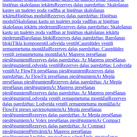
higiēnas skalošanas iekārtu
Rezerves daļas paredzētas: Skalošanas
kastes un tualetes poda vadība ar higiēnas skalošanas
iekārtu
Higiēnas moduļi
Rezerves daļas paredzētas: Higiēnas
moduļi
Skalošanas kastu un tualetes poda vadības ar higiēnas
skalošanas iekārtu piederumi
Rezerves daļas paredzētas: Skalošanas
kastu un tualetes poda vadības ar higiēnas skalošanas iekārtu
piederumi
Barošanas bloki
Rezerves daļas paredzētas: Barošanas
bloki
Tīkla komponenti
Lodveida ventiļi
Caurplūdes ventiļi
zemapmetuma montāžai
Rezerves daļas paredzētas: Caurplūdes
ventiļi zemapmetuma montāžai
Ar Mapress presēšanas
pieslēgumiem
Rezerves daļas paredzētas: Ar Mapress presēšanas
pieslēgumiem
Lodveida ventiļi
Rezerves daļas paredzētas: Lodveida
ventiļi
Ar FlowFit presēšanas pieslēgumiem
Rezerves daļas
paredzētas: Ar FlowFit presēšanas pieslēgumiem
Ar Mepla
presēšanas pieslēgumiem
Rezerves daļas paredzētas: Ar Mepla
presēšanas pieslēgumiem
Ar Mapress presēšanas
pieslēgumiem
Rezerves daļas paredzētas: Ar Mapress presēšanas
pieslēgumiem
Lodveida ventiļi zemapmetuma montāžai
Rezerves
daļas paredzētas: Lodveida ventiļi zemapmetuma montāžai
Ar
FlowFit preses savienojumiem
Ar Mepla presēšanas
pieslēgumiem
Rezerves daļas paredzētas: Ar Mepla presēšanas
pieslēgumiem
Ar Volex presēšanas pieslēgumiem
Ar Compact
pieslēgumiem
Rezerves daļas paredzētas: Ar Compact
pieslēgumiem
Pretvārsti
Ar Mapress presēšanas
pieslēgumiem
Apsildes atgaisošanas vārsti
Ātrās atgaisošanas