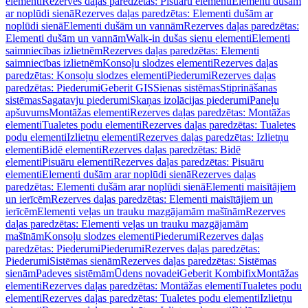
elementi
Rezerves daļas paredzētas: Pisuāru elementi
Elementi dušām
ar noplūdi sienā
Rezerves daļas paredzētas: Elementi dušām ar
noplūdi sienā
Elementi dušām un vannām
Rezerves daļas paredzētas:
Elementi dušām un vannām
Walk-in dušas sienu elementi
Elementi
saimniecības izlietnēm
Rezerves daļas paredzētas: Elementi
saimniecības izlietnēm
Konsoļu slodzes elementi
Rezerves daļas
paredzētas: Konsoļu slodzes elementi
Piederumi
Rezerves daļas
paredzētas: Piederumi
Geberit GIS
Sienas sistēmas
Stiprināšanas
sistēmas
Sagatavju piederumi
Skaņas izolācijas piederumi
Paneļu
apšuvums
Montāžas elementi
Rezerves daļas paredzētas: Montāžas
elementi
Tualetes podu elementi
Rezerves daļas paredzētas: Tualetes
podu elementi
Izlietņu elementi
Rezerves daļas paredzētas: Izlietņu
elementi
Bidē elementi
Rezerves daļas paredzētas: Bidē
elementi
Pisuāru elementi
Rezerves daļas paredzētas: Pisuāru
elementi
Elementi dušām arar noplūdi sienā
Rezerves daļas
paredzētas: Elementi dušām arar noplūdi sienā
Elementi maisītājiem
un ierīcēm
Rezerves daļas paredzētas: Elementi maisītājiem un
ierīcēm
Elementi veļas un trauku mazgājamām mašīnām
Rezerves
daļas paredzētas: Elementi veļas un trauku mazgājamām
mašīnām
Konsoļu slodzes elementi
Piederumi
Rezerves daļas
paredzētas: Piederumi
Piederumi
Rezerves daļas paredzētas:
Piederumi
Sistēmas sienām
Rezerves daļas paredzētas: Sistēmas
sienām
Padeves sistēmām
Ūdens novadei
Geberit Kombifix
Montāžas
elementi
Rezerves daļas paredzētas: Montāžas elementi
Tualetes podu
elementi
Rezerves daļas paredzētas: Tualetes podu elementi
Izlietņu