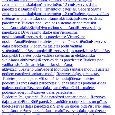
zemapmetuma skalojamām tvertnēm, 12 cm
Rezerves daļas
paredzētas: Darbināšanai, izmantojot baterijas, Geberit Sigma
zemapmetuma skalojamām tvertnēm, 12 cm
Tualetes podu vadības
sistēmas ar pneimatisku skalošanas aktivizāciju
Rezerves daļas
paredzētas: Tualetes podu vadības sistēmas ar pneimatisku
skalošanas aktivizāciju
Divu režīmu skalošanai
Rezerves daļas
paredzētas: Divu režīmu skalošanai
Vienrežīma
noskalošanai
Rezerves daļas paredzētas: Vienrežīma
noskalošanai
Piederumi tualetes podu vadības sistēmām
Rezerves
daļas paredzētas: Piederumi tualetes podu vadības
sistēmām
Montāžas komplekti
Rezerves daļas paredzētas: Montāžas
komplekti
Tualetes podu vadības sistēmām ar elektronisku
skalošanas aktivizāciju
Rezerves daļas paredzētas: Tualetes podu
vadības sistēmām ar elektronisku skalošanas
aktivizāciju
Savienojumi
Geberit Monolith sanitārie moduļi
Tualetes
podiem paredzēti sanitārie moduļi
Rezerves daļas paredzētas:
Tualetes podiem paredzēti sanitārie moduļi
Sienas tualetes
podiem
Rezerves daļas paredzētas: Sienas tualetes podiem
Grīdas
tualetes podiem
Rezerves daļas paredzētas: Grīdas tualetes
podiem
Piederumi
Rezerves daļas paredzētas:
Piederumi
Palīgmateriāli
Bidē paredzēti sanitārie moduļi
Rezerves
daļas paredzētas: Bidē paredzēti sanitārie moduļi
Sienas un grīdas
bidē
Rezerves daļas paredzētas: Sienas un grīdas bidē
Pisuārs
Pisuāri,
skalošanas režīms, ar skalošanas malu
Rezerves daļas paredzētas: