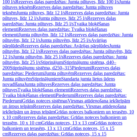
100 l/s
Rezerves daļas paredzētas: Jumta piltuves, līdz 100 l/s
Jumta
piltuves teknēm
Rezerves daļas paredzētas: Jumta piltuves
teknēm
Jumta piltuves, līdz 12 l/s
Rezerves daļas paredzētas: Jumta
piltuves, līdz 12 l/s
Jumta piltuves, līdz 25 l/s
Rezerves daļas
paredzētas: Jumta piltuves, līdz 25 l/s
Tvaika bloķēšanas
elementi
Rezerves daļas paredzētas: Tvaika bloķēšanas
elementi
Jumta piltuvēm, līdz 12 l/s
Rezerves daļas paredzētas: Jumta
piltuvēm, līdz 12 l/s
Jumta piltuvēm, līdz 25 l/s
Avārijas
pārplūdes
Rezerves daļas paredzētas: Avārijas pārplūdes
Jumta
piltuvēm, līdz 12 l/s
Rezerves daļas paredzētas: Jumta piltuvēm, līdz
12 l/s
Jumta piltuvēm, līdz 25 l/s
Rezerves daļas paredzētas: Jumta
piltuvēm, līdz 25 l/s
Stiprinājumi
Stiprinājumu sistēma, d40–
200
Stiprinājumu sistēma, d250–315
Piederumi
Rezerves daļas
paredzētas: Piederumi
Jumta piltuvēm
Rezerves daļas paredzētas:
Jumta piltuvēm
Stiprinājumiem
Standarta jumta lietus ūdens
novadīšana
Jumta piltuves
Rezerves daļas paredzētas: Jumta
piltuves
Tvaika bloķēšanas elementi
Rezerves daļas paredzētas:
Tvaika bloķēšanas elementi
Piederumi
Rezerves daļas paredzētas:
Piederumi
Grīdas noteces sistēmas
Virsmas atūdeņošana iekštelpām
un ārpus telpām
Rezerves daļas paredzētas: Virsmas atūdeņošana
iekštelpām un ārpus telpām
Grīdas noteces balkoniem un terasēm, 10
x 10 cm
Rezerves daļas paredzētas: Grīdas noteces balkoniem un
terasēm, 10 x 10 cm
Grīdas noteces, 13 x 13 cm
Grīdas noteces
balkoniem un terasēm, 13 x 13 cm
Grīdas noteces, 15 x 15
cm
Rezerves daļas paredzētas: Grīdas noteces, 15 x 15