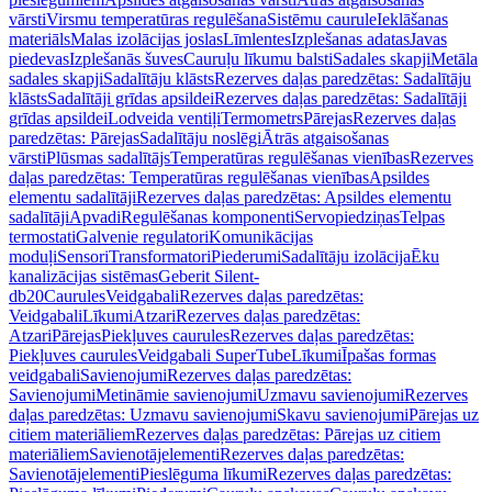
vārsti
Virsmu temperatūras regulēšana
Sistēmu caurule
Ieklāšanas
materiāls
Malas izolācijas joslas
Līmlentes
Izplešanas adatas
Javas
piedevas
Izplešanās šuves
Cauruļu līkumu balsti
Sadales skapji
Metāla
sadales skapji
Sadalītāju klāsts
Rezerves daļas paredzētas: Sadalītāju
klāsts
Sadalītāji grīdas apsildei
Rezerves daļas paredzētas: Sadalītāji
grīdas apsildei
Lodveida ventiļi
Termometrs
Pārejas
Rezerves daļas
paredzētas: Pārejas
Sadalītāju noslēgi
Ātrās atgaisošanas
vārsti
Plūsmas sadalītājs
Temperatūras regulēšanas vienības
Rezerves
daļas paredzētas: Temperatūras regulēšanas vienības
Apsildes
elementu sadalītāji
Rezerves daļas paredzētas: Apsildes elementu
sadalītāji
Apvadi
Regulēšanas komponenti
Servopiedziņas
Telpas
termostati
Galvenie regulatori
Komunikācijas
moduļi
Sensori
Transformatori
Piederumi
Sadalītāju izolācija
Ēku
kanalizācijas sistēmas
Geberit Silent-
db20
Caurules
Veidgabali
Rezerves daļas paredzētas:
Veidgabali
Līkumi
Atzari
Rezerves daļas paredzētas:
Atzari
Pārejas
Piekļuves caurules
Rezerves daļas paredzētas:
Piekļuves caurules
Veidgabali SuperTube
Līkumi
Īpašas formas
veidgabali
Savienojumi
Rezerves daļas paredzētas:
Savienojumi
Metināmie savienojumi
Uzmavu savienojumi
Rezerves
daļas paredzētas: Uzmavu savienojumi
Skavu savienojumi
Pārejas uz
citiem materiāliem
Rezerves daļas paredzētas: Pārejas uz citiem
materiāliem
Savienotājelementi
Rezerves daļas paredzētas:
Savienotājelementi
Pieslēguma līkumi
Rezerves daļas paredzētas: