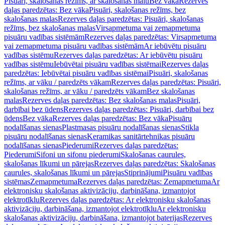
Pisuāri, skalošanas režīms, ar skalošanas malu
Bez vāka
Rezerves
daļas paredzētas: Bez vāka
Pisuāri, skalošanas režīms, bez
skalošanas malas
Rezerves daļas paredzētas: Pisuāri, skalošanas
režīms, bez skalošanas malas
Virsapmetuma vai zemapmetuma
pisuāru vadības sistēmām
Rezerves daļas paredzētas: Virsapmetuma
vai zemapmetuma pisuāru vadības sistēmām
Ar iebūvētu pisuāru
vadības sistēmu
Rezerves daļas paredzētas: Ar iebūvētu pisuāru
vadības sistēmu
Iebūvētai pisuāru vadības sistēmai
Rezerves daļas
paredzētas: Iebūvētai pisuāru vadības sistēmai
Pisuāri, skalošanas
režīms, ar vāku / paredzēts vākam
Rezerves daļas paredzētas: Pisuāri,
skalošanas režīms, ar vāku / paredzēts vākam
Bez skalošanas
malas
Rezerves daļas paredzētas: Bez skalošanas malas
Pisuāri,
darbībai bez ūdens
Rezerves daļas paredzētas: Pisuāri, darbībai bez
ūdens
Bez vāka
Rezerves daļas paredzētas: Bez vāka
Pisuāru
nodalīšanas sienas
Plastmasas pisuāru nodalīšanas sienas
Stikla
pisuāru nodalīšanas sienas
Keramikas sanitārtehnikas pisuāru
nodalīšanas sienas
Piederumi
Rezerves daļas paredzētas:
Piederumi
Sifoni un sifonu piederumi
Skalošanas caurules,
skalošanas līkumi un pārejas
Rezerves daļas paredzētas: Skalošanas
caurules, skalošanas līkumi un pārejas
Stiprinājumi
Pisuāru vadības
sistēmas
Zemapmetuma
Rezerves daļas paredzētas: Zemapmetuma
Ar
elektronisku skalošanas aktivizāciju, darbināšana, izmantojot
elektrotīklu
Rezerves daļas paredzētas: Ar elektronisku skalošanas
aktivizāciju, darbināšana, izmantojot elektrotīklu
Ar elektronisku
skalošanas aktivizāciju, darbināšana, izmantojot baterijas
Rezerves