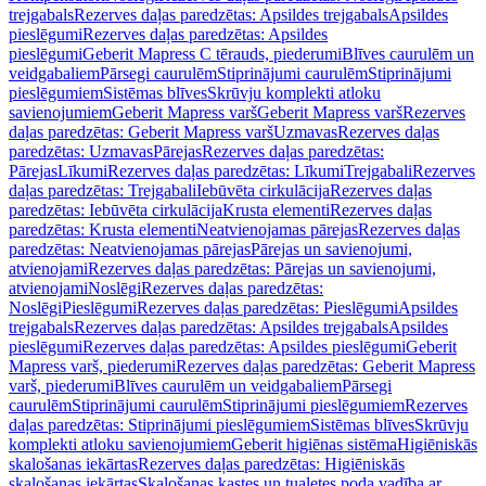
trejgabals
Rezerves daļas paredzētas: Apsildes trejgabals
Apsildes
pieslēgumi
Rezerves daļas paredzētas: Apsildes
pieslēgumi
Geberit Mapress C tērauds, piederumi
Blīves caurulēm un
veidgabaliem
Pārsegi caurulēm
Stiprinājumi caurulēm
Stiprinājumi
pieslēgumiem
Sistēmas blīves
Skrūvju komplekti atloku
savienojumiem
Geberit Mapress varš
Geberit Mapress varš
Rezerves
daļas paredzētas: Geberit Mapress varš
Uzmavas
Rezerves daļas
paredzētas: Uzmavas
Pārejas
Rezerves daļas paredzētas:
Pārejas
Līkumi
Rezerves daļas paredzētas: Līkumi
Trejgabali
Rezerves
daļas paredzētas: Trejgabali
Iebūvēta cirkulācija
Rezerves daļas
paredzētas: Iebūvēta cirkulācija
Krusta elementi
Rezerves daļas
paredzētas: Krusta elementi
Neatvienojamas pārejas
Rezerves daļas
paredzētas: Neatvienojamas pārejas
Pārejas un savienojumi,
atvienojami
Rezerves daļas paredzētas: Pārejas un savienojumi,
atvienojami
Noslēgi
Rezerves daļas paredzētas:
Noslēgi
Pieslēgumi
Rezerves daļas paredzētas: Pieslēgumi
Apsildes
trejgabals
Rezerves daļas paredzētas: Apsildes trejgabals
Apsildes
pieslēgumi
Rezerves daļas paredzētas: Apsildes pieslēgumi
Geberit
Mapress varš, piederumi
Rezerves daļas paredzētas: Geberit Mapress
varš, piederumi
Blīves caurulēm un veidgabaliem
Pārsegi
caurulēm
Stiprinājumi caurulēm
Stiprinājumi pieslēgumiem
Rezerves
daļas paredzētas: Stiprinājumi pieslēgumiem
Sistēmas blīves
Skrūvju
komplekti atloku savienojumiem
Geberit higiēnas sistēma
Higiēniskās
skalošanas iekārtas
Rezerves daļas paredzētas: Higiēniskās
skalošanas iekārtas
Skalošanas kastes un tualetes poda vadība ar