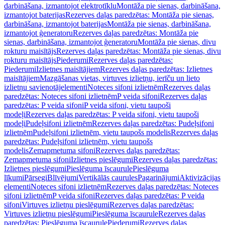
darbināšana, izmantojot elektrotīklu
Montāža pie sienas, darbināšana,
izmantojot baterijas
Rezerves daļas paredzētas: Montāža pie sienas,
darbināšana, izmantojot baterijas
Montāža pie sienas, darbināšana,
izmantojot ģeneratoru
Rezerves daļas paredzētas: Montāža pie
sienas, darbināšana, izmantojot ģeneratoru
Montāža pie sienas, divu
rokturu maisītājs
Rezerves daļas paredzētas: Montāža pie sienas, divu
rokturu maisītājs
Piederumi
Rezerves daļas paredzētas:
Piederumi
Izlietnes maisītājiem
Rezerves daļas paredzētas: Izlietnes
maisītājiem
Mazgāšanas vietas, virtuves izlietņu, ierīču un lieto
izlietņu savienotājelementi
Noteces sifoni izlietnēm
Rezerves daļas
paredzētas: Noteces sifoni izlietnēm
P veida sifoni
Rezerves daļas
paredzētas: P veida sifoni
P veida sifoni, vietu taupoši
modeļi
Rezerves daļas paredzētas: P veida sifoni, vietu taupoši
modeļi
Pudeļsifoni izlietnēm
Rezerves daļas paredzētas: Pudeļsifoni
izlietnēm
Pudeļsifoni izlietnēm, vietu taupošs modelis
Rezerves daļas
paredzētas: Pudeļsifoni izlietnēm, vietu taupošs
modelis
Zemapmetuma sifoni
Rezerves daļas paredzētas:
Zemapmetuma sifoni
Izlietnes pieslēgumi
Rezerves daļas paredzētas:
Izlietnes pieslēgumi
Pieslēguma īscaurule
Pieslēguma
līkumi
Pārsegi
Blīvējumi
Vertikālās caurules
Pagarinājumi
Aktivizācijas
elementi
Noteces sifoni izlietnēm
Rezerves daļas paredzētas: Noteces
sifoni izlietnēm
P veida sifoni
Rezerves daļas paredzētas: P veida
sifoni
Virtuves izlietņu pieslēgumi
Rezerves daļas paredzētas:
Virtuves izlietņu pieslēgumi
Pieslēguma īscaurule
Rezerves daļas
paredzētas: Pieslēguma īscaurule
Piederumi
Rezerves daļas