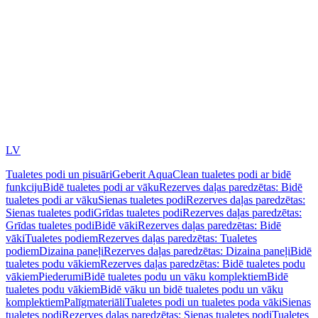
LV
Tualetes podi un pisuāri
Geberit AquaClean tualetes podi ar bidē
funkciju
Bidē tualetes podi ar vāku
Rezerves daļas paredzētas: Bidē
tualetes podi ar vāku
Sienas tualetes podi
Rezerves daļas paredzētas:
Sienas tualetes podi
Grīdas tualetes podi
Rezerves daļas paredzētas:
Grīdas tualetes podi
Bidē vāki
Rezerves daļas paredzētas: Bidē
vāki
Tualetes podiem
Rezerves daļas paredzētas: Tualetes
podiem
Dizaina paneļi
Rezerves daļas paredzētas: Dizaina paneļi
Bidē
tualetes podu vākiem
Rezerves daļas paredzētas: Bidē tualetes podu
vākiem
Piederumi
Bidē tualetes podu un vāku komplektiem
Bidē
tualetes podu vākiem
Bidē vāku un bidē tualetes podu un vāku
komplektiem
Palīgmateriāli
Tualetes podi un tualetes poda vāki
Sienas
tualetes podi
Rezerves daļas paredzētas: Sienas tualetes podi
Tualetes