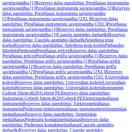
savienojamība [1]
Rezerves daļas paredzētas: Presēšanas instrumentu
savienojamība [1]
Presēšanas instrumentu savienojamība [2]
Rezerves
daļas paredzētas: Presēšanas instrumentu savienojamība
[2]
Presēšanas instrumentu savietojamība [2XL]
Rezerves daļas
paredzētas: Presēšanas instrumentu savietojamība [2XL]
Presēšanas
instrumentu savietojamība [3]
Rezerves daļas paredzētas: Presēšanas
instrumentu savietojamība [3]
Cauruļu apstrādes darbarīki
Rezerves
daļas paredzētas: Cauruļu apstrādes darbarīki
Spiediena testa
korķis
Rezerves daļas paredzētas: Spiediena testa korķis
Pārbaudes
līdzeklis
Piederumi
Presēšanas ierīces
Rezerves daļas paredzētas:
Presēšanas ierīces
Presēšanas ierīču savietojamība [1]
Rezerves daļas
paredzētas: Presēšanas ierīču savietojamība [1]
Presēšanas ierīču
savietojamība [2]
Rezerves daļas paredzētas: Presēšanas ierīču
savietojamība [2]
Presēšanas ierīču savietojamība [2XL]
Rezerves
daļas paredzētas: Presēšanas ierīču savietojamība [2XL]
Universālais
koferis
Rezerves daļas paredzētas: Universālais koferis
Universālais
koferis
Rezerves daļas paredzētas: Universālais koferis
Instrumenti
Geberit Silent-db20/Geberit PE
Rezerves daļas paredzētas:
Instrumenti Geberit Silent-db20/Geberit PE
Elektrometināšanas
instrumenti
Rezerves daļas paredzētas: Elektrometināšanas
instrumenti
Piederumi elektrometināšanas instrumentiem
Simetriskās
metināšanas
Rezerves daļas paredzētas: Simetriskās
metināšanas
Piederumi kontaktmetināšanas
Rezerves daļas
paredzētas: Piederumi kontaktmetināšanas
Cauruļu apstrādes
darbarīki
Rezerves daļas paredzētas: Cauruļu apstrādes