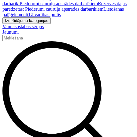
darbarīki
Piederumi cauruļu apstrādes darbarīkiem
Rezerves daļas
paredzētas: Piederumi cauruļu apstrādes darbarīkiem
Lietošanas
palīgelementi
Tālvadības pultis
Izstrādājumu kategorijas
Vannas istabas sērijas
Jaunumi