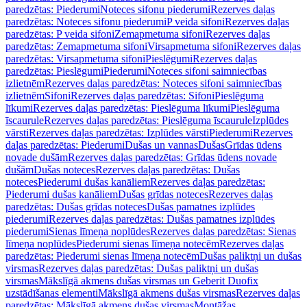
paredzētas: Piederumi
Noteces sifonu piederumi
Rezerves daļas
paredzētas: Noteces sifonu piederumi
P veida sifoni
Rezerves daļas
paredzētas: P veida sifoni
Zemapmetuma sifoni
Rezerves daļas
paredzētas: Zemapmetuma sifoni
Virsapmetuma sifoni
Rezerves daļas
paredzētas: Virsapmetuma sifoni
Pieslēgumi
Rezerves daļas
paredzētas: Pieslēgumi
Piederumi
Noteces sifoni saimniecības
izlietnēm
Rezerves daļas paredzētas: Noteces sifoni saimniecības
izlietnēm
Sifoni
Rezerves daļas paredzētas: Sifoni
Pieslēguma
līkumi
Rezerves daļas paredzētas: Pieslēguma līkumi
Pieslēguma
īscaurule
Rezerves daļas paredzētas: Pieslēguma īscaurule
Izplūdes
vārsti
Rezerves daļas paredzētas: Izplūdes vārsti
Piederumi
Rezerves
daļas paredzētas: Piederumi
Dušas un vannas
Dušas
Grīdas ūdens
novade dušām
Rezerves daļas paredzētas: Grīdas ūdens novade
dušām
Dušas noteces
Rezerves daļas paredzētas: Dušas
noteces
Piederumi dušas kanāliem
Rezerves daļas paredzētas:
Piederumi dušas kanāliem
Dušas grīdas noteces
Rezerves daļas
paredzētas: Dušas grīdas noteces
Dušas pamatnes izplūdes
piederumi
Rezerves daļas paredzētas: Dušas pamatnes izplūdes
piederumi
Sienas līmeņa noplūdes
Rezerves daļas paredzētas: Sienas
līmeņa noplūdes
Piederumi sienas līmeņa notecēm
Rezerves daļas
paredzētas: Piederumi sienas līmeņa notecēm
Dušas paliktņi un dušas
virsmas
Rezerves daļas paredzētas: Dušas paliktņi un dušas
virsmas
Mākslīgā akmens dušas virsmas un Geberit Duofix
uzstādīšanas elementi
Mākslīgā akmens dušas virsmas
Rezerves daļas
paredzētas: Mākslīgā akmens dušas virsmas
Montāžas