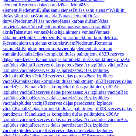
elementi
Rezerves daļas paredzētas: Montāžas
elementi
Piederumi
Dušas sānu sienas
Dušas sānu sienas
“Walk-in”
dušas sānu sienas
Vannu atdalīšanas elementi
Dušas
durvis
Piederumi
Nišas novietošanas kārbas dušām
Nišas
novietošanas kārbas
Piederumi
Vannas
Vannas no sanitārā
akrila
Taisnstūra vannas
Mākslīgā akmens vannas
Vannas
zīdaiņiem
Montāžas elementi
Kāju komplekti un komplekti ar
šķērsstieņiem un sienas enkurskrūvēm
Piederumi
Remonta
komplekti
Papildu piederumi
Savienotājelementi dušām un
vannām
Kanalizācijas komplekti dušas paliktņiem, d52
Rezerves
daļas paredzētas: Kanalizācijas komplekti dušas paliktņiem, d52
Ar
izplūdes vāciņu
Rezerves daļas paredzētas: Ar izplūdes vāciņu
Bez
izplūdes vāciņa
Rezerves daļas paredzētas: Bez izplūdes
vāciņa
Izplūdes vāciņš
Rezerves daļas paredzētas: Izplūdes
vāciņš
Kanalizācijas komplekti dušas paliktņiem, d62
Rezerves daļas
paredzētas: Kanalizācijas komplekti dušas paliktņiem, d62
Ar
izplūdes vāciņu
Rezerves daļas paredzētas: Ar izplūdes vāciņu
Bez
izplūdes vāciņa
Rezerves daļas paredzētas: Bez izplūdes
vāciņa
Izplūdes vāciņš
Rezerves daļas paredzētas: Izplūdes
vāciņš
Kanalizācijas komplekti dušas paliktņiem, d90
Rezerves daļas
paredzētas: Kanalizācijas komplekti dušas paliktņiem, d90
Ar
izplūdes vāciņu
Rezerves daļas paredzētas: Ar izplūdes vāciņu
Bez
izplūdes vāciņa
Rezerves daļas paredzētas: Bez izplūdes
vāciņa
Izplūdes vāciņš
Rezerves daļas paredzētas: Izplūdes
vāciņš
Kanalizācijas komplekti vannām, d52
Rezerves daļas