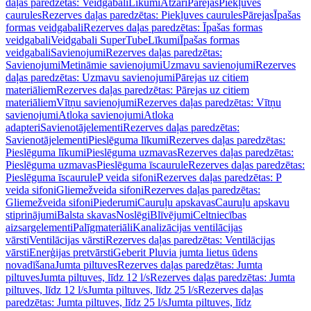
daļas paredzētas: Veidgabali
Līkumi
Atzari
Pārejas
Piekļuves
caurules
Rezerves daļas paredzētas: Piekļuves caurules
Pārejas
Īpašas
formas veidgabali
Rezerves daļas paredzētas: Īpašas formas
veidgabali
Veidgabali SuperTube
Līkumi
Īpašas formas
veidgabali
Savienojumi
Rezerves daļas paredzētas:
Savienojumi
Metināmie savienojumi
Uzmavu savienojumi
Rezerves
daļas paredzētas: Uzmavu savienojumi
Pārejas uz citiem
materiāliem
Rezerves daļas paredzētas: Pārejas uz citiem
materiāliem
Vītņu savienojumi
Rezerves daļas paredzētas: Vītņu
savienojumi
Atloka savienojumi
Atloka
adapteri
Savienotājelementi
Rezerves daļas paredzētas:
Savienotājelementi
Pieslēguma līkumi
Rezerves daļas paredzētas:
Pieslēguma līkumi
Pieslēguma uzmavas
Rezerves daļas paredzētas:
Pieslēguma uzmavas
Pieslēguma īscaurule
Rezerves daļas paredzētas:
Pieslēguma īscaurule
P veida sifoni
Rezerves daļas paredzētas: P
veida sifoni
Gliemežveida sifoni
Rezerves daļas paredzētas:
Gliemežveida sifoni
Piederumi
Cauruļu apskavas
Cauruļu apskavu
stiprinājumi
Balsta skavas
Noslēgi
Blīvējumi
Celtniecības
aizsargelementi
Palīgmateriāli
Kanalizācijas ventilācijas
vārsti
Ventilācijas vārsti
Rezerves daļas paredzētas: Ventilācijas
vārsti
Enerģijas pretvārsti
Geberit Pluvia jumta lietus ūdens
novadīšana
Jumta piltuves
Rezerves daļas paredzētas: Jumta
piltuves
Jumta piltuves, līdz 12 l/s
Rezerves daļas paredzētas: Jumta
piltuves, līdz 12 l/s
Jumta piltuves, līdz 25 l/s
Rezerves daļas
paredzētas: Jumta piltuves, līdz 25 l/s
Jumta piltuves, līdz