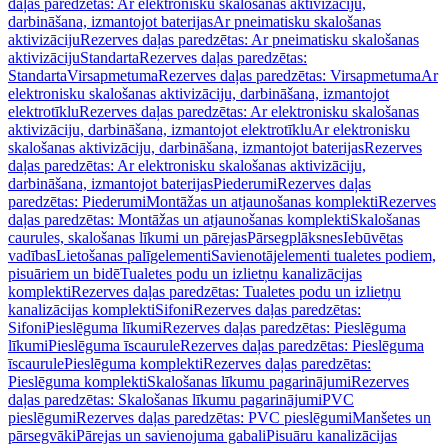
daļas paredzētas: Ar elektronisku skalošanas aktivizāciju,
darbināšana, izmantojot baterijas
Ar pneimatisku skalošanas
aktivizāciju
Rezerves daļas paredzētas: Ar pneimatisku skalošanas
aktivizāciju
Standarta
Rezerves daļas paredzētas:
Standarta
Virsapmetuma
Rezerves daļas paredzētas: Virsapmetuma
Ar
elektronisku skalošanas aktivizāciju, darbināšana, izmantojot
elektrotīklu
Rezerves daļas paredzētas: Ar elektronisku skalošanas
aktivizāciju, darbināšana, izmantojot elektrotīklu
Ar elektronisku
skalošanas aktivizāciju, darbināšana, izmantojot baterijas
Rezerves
daļas paredzētas: Ar elektronisku skalošanas aktivizāciju,
darbināšana, izmantojot baterijas
Piederumi
Rezerves daļas
paredzētas: Piederumi
Montāžas un atjaunošanas komplekti
Rezerves
daļas paredzētas: Montāžas un atjaunošanas komplekti
Skalošanas
caurules, skalošanas līkumi un pārejas
Pārsegplāksnes
Iebūvētas
vadības
Lietošanas palīgelementi
Savienotājelementi tualetes podiem,
pisuāriem un bidē
Tualetes podu un izlietņu kanalizācijas
komplekti
Rezerves daļas paredzētas: Tualetes podu un izlietņu
kanalizācijas komplekti
Sifoni
Rezerves daļas paredzētas:
Sifoni
Pieslēguma līkumi
Rezerves daļas paredzētas: Pieslēguma
līkumi
Pieslēguma īscaurule
Rezerves daļas paredzētas: Pieslēguma
īscaurule
Pieslēguma komplekti
Rezerves daļas paredzētas:
Pieslēguma komplekti
Skalošanas līkumu pagarinājumi
Rezerves
daļas paredzētas: Skalošanas līkumu pagarinājumi
PVC
pieslēgumi
Rezerves daļas paredzētas: PVC pieslēgumi
Manšetes un
pārsegvāki
Pārejas un savienojuma gabali
Pisuāru kanalizācijas