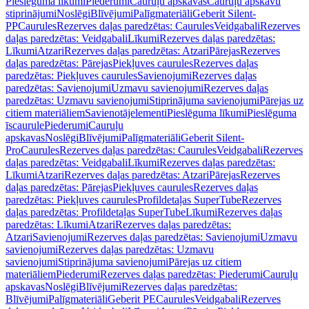
Pieslēguma līkumi
Piederumi
Cauruļu apskavas
Cauruļu apskavu
stiprinājumi
Noslēgi
Blīvējumi
Palīgmateriāli
Geberit Silent-
PP
Caurules
Rezerves daļas paredzētas: Caurules
Veidgabali
Rezerves
daļas paredzētas: Veidgabali
Līkumi
Rezerves daļas paredzētas:
Līkumi
Atzari
Rezerves daļas paredzētas: Atzari
Pārejas
Rezerves
daļas paredzētas: Pārejas
Piekļuves caurules
Rezerves daļas
paredzētas: Piekļuves caurules
Savienojumi
Rezerves daļas
paredzētas: Savienojumi
Uzmavu savienojumi
Rezerves daļas
paredzētas: Uzmavu savienojumi
Stiprinājuma savienojumi
Pārejas uz
citiem materiāliem
Savienotājelementi
Pieslēguma līkumi
Pieslēguma
īscaurule
Piederumi
Cauruļu
apskavas
Noslēgi
Blīvējumi
Palīgmateriāli
Geberit Silent-
Pro
Caurules
Rezerves daļas paredzētas: Caurules
Veidgabali
Rezerves
daļas paredzētas: Veidgabali
Līkumi
Rezerves daļas paredzētas:
Līkumi
Atzari
Rezerves daļas paredzētas: Atzari
Pārejas
Rezerves
daļas paredzētas: Pārejas
Piekļuves caurules
Rezerves daļas
paredzētas: Piekļuves caurules
Profildetaļas SuperTube
Rezerves
daļas paredzētas: Profildetaļas SuperTube
Līkumi
Rezerves daļas
paredzētas: Līkumi
Atzari
Rezerves daļas paredzētas:
Atzari
Savienojumi
Rezerves daļas paredzētas: Savienojumi
Uzmavu
savienojumi
Rezerves daļas paredzētas: Uzmavu
savienojumi
Stiprinājuma savienojumi
Pārejas uz citiem
materiāliem
Piederumi
Rezerves daļas paredzētas: Piederumi
Cauruļu
apskavas
Noslēgi
Blīvējumi
Rezerves daļas paredzētas:
Blīvējumi
Palīgmateriāli
Geberit PE
Caurules
Veidgabali
Rezerves