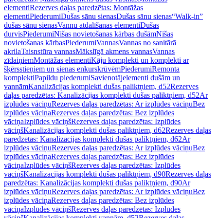
elementi
Rezerves daļas paredzētas: Montāžas
elementi
Piederumi
Dušas sānu sienas
Dušas sānu sienas
“Walk-in”
dušas sānu sienas
Vannu atdalīšanas elementi
Dušas
durvis
Piederumi
Nišas novietošanas kārbas dušām
Nišas
novietošanas kārbas
Piederumi
Vannas
Vannas no sanitārā
akrila
Taisnstūra vannas
Mākslīgā akmens vannas
Vannas
zīdaiņiem
Montāžas elementi
Kāju komplekti un komplekti ar
šķērsstieņiem un sienas enkurskrūvēm
Piederumi
Remonta
komplekti
Papildu piederumi
Savienotājelementi dušām un
vannām
Kanalizācijas komplekti dušas paliktņiem, d52
Rezerves
daļas paredzētas: Kanalizācijas komplekti dušas paliktņiem, d52
Ar
izplūdes vāciņu
Rezerves daļas paredzētas: Ar izplūdes vāciņu
Bez
izplūdes vāciņa
Rezerves daļas paredzētas: Bez izplūdes
vāciņa
Izplūdes vāciņš
Rezerves daļas paredzētas: Izplūdes
vāciņš
Kanalizācijas komplekti dušas paliktņiem, d62
Rezerves daļas
paredzētas: Kanalizācijas komplekti dušas paliktņiem, d62
Ar
izplūdes vāciņu
Rezerves daļas paredzētas: Ar izplūdes vāciņu
Bez
izplūdes vāciņa
Rezerves daļas paredzētas: Bez izplūdes
vāciņa
Izplūdes vāciņš
Rezerves daļas paredzētas: Izplūdes
vāciņš
Kanalizācijas komplekti dušas paliktņiem, d90
Rezerves daļas
paredzētas: Kanalizācijas komplekti dušas paliktņiem, d90
Ar
izplūdes vāciņu
Rezerves daļas paredzētas: Ar izplūdes vāciņu
Bez
izplūdes vāciņa
Rezerves daļas paredzētas: Bez izplūdes
vāciņa
Izplūdes vāciņš
Rezerves daļas paredzētas: Izplūdes
vāciņš
Kanalizācijas komplekti vannām, d52
Rezerves daļas