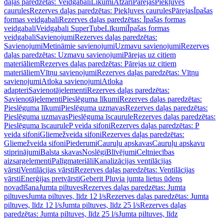
daļas paredzētas: Veidgabali
Līkumi
Atzari
Pārejas
Piekļuves
caurules
Rezerves daļas paredzētas: Piekļuves caurules
Pārejas
Īpašas
formas veidgabali
Rezerves daļas paredzētas: Īpašas formas
veidgabali
Veidgabali SuperTube
Līkumi
Īpašas formas
veidgabali
Savienojumi
Rezerves daļas paredzētas:
Savienojumi
Metināmie savienojumi
Uzmavu savienojumi
Rezerves
daļas paredzētas: Uzmavu savienojumi
Pārejas uz citiem
materiāliem
Rezerves daļas paredzētas: Pārejas uz citiem
materiāliem
Vītņu savienojumi
Rezerves daļas paredzētas: Vītņu
savienojumi
Atloka savienojumi
Atloka
adapteri
Savienotājelementi
Rezerves daļas paredzētas:
Savienotājelementi
Pieslēguma līkumi
Rezerves daļas paredzētas:
Pieslēguma līkumi
Pieslēguma uzmavas
Rezerves daļas paredzētas:
Pieslēguma uzmavas
Pieslēguma īscaurule
Rezerves daļas paredzētas:
Pieslēguma īscaurule
P veida sifoni
Rezerves daļas paredzētas: P
veida sifoni
Gliemežveida sifoni
Rezerves daļas paredzētas:
Gliemežveida sifoni
Piederumi
Cauruļu apskavas
Cauruļu apskavu
stiprinājumi
Balsta skavas
Noslēgi
Blīvējumi
Celtniecības
aizsargelementi
Palīgmateriāli
Kanalizācijas ventilācijas
vārsti
Ventilācijas vārsti
Rezerves daļas paredzētas: Ventilācijas
vārsti
Enerģijas pretvārsti
Geberit Pluvia jumta lietus ūdens
novadīšana
Jumta piltuves
Rezerves daļas paredzētas: Jumta
piltuves
Jumta piltuves, līdz 12 l/s
Rezerves daļas paredzētas: Jumta
piltuves, līdz 12 l/s
Jumta piltuves, līdz 25 l/s
Rezerves daļas
paredzētas: Jumta piltuves, līdz 25 l/s
Jumta piltuves, līdz