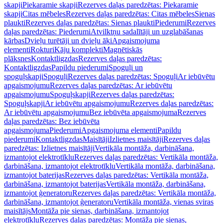
skapji
Piekaramie skapji
Rezerves daļas paredzētas: Piekaramie
skapji
Citas mēbeles
Rezerves daļas paredzētas: Citas mēbeles
Sienas
plaukti
Rezerves daļas paredzētas: Sienas plaukti
Piederumi
Rezerves
daļas paredzētas: Piederumi
Atvilktņu sadalītāji un uzglabāšanas
kārbas
Dvieļu turētāji un dvieļu āķi
Apgaismojuma
elementi
Rokturi
Kāju komplekti
Magnētiskās
plāksnes
Kontaktligzdas
Rezerves daļas paredzētas:
Kontaktligzdas
Papildu piederumi
Spoguļi un
spoguļskapji
Spoguļi
Rezerves daļas paredzētas: Spoguļi
Ar iebūvētu
apgaismojumu
Rezerves daļas paredzētas: Ar iebūvētu
apgaismojumu
Spoguļskapji
Rezerves daļas paredzētas:
Spoguļskapji
Ar iebūvētu apgaismojumu
Rezerves daļas paredzētas:
Ar iebūvētu apgaismojumu
Bez iebūvēta apgaismojuma
Rezerves
daļas paredzētas: Bez iebūvēta
apgaismojuma
Piederumi
Apgaismojuma elementi
Papildu
piederumi
Kontaktligzdas
Maisītāji
Izlietnes maisītāji
Rezerves daļas
paredzētas: Izlietnes maisītāji
Vertikāla montāža, darbināšana,
izmantojot elektrotīklu
Rezerves daļas paredzētas: Vertikāla montāža,
darbināšana, izmantojot elektrotīklu
Vertikāla montāža, darbināšana,
izmantojot baterijas
Rezerves daļas paredzētas: Vertikāla montāža,
darbināšana, izmantojot baterijas
Vertikāla montāža, darbināšana,
izmantojot ģeneratoru
Rezerves daļas paredzētas: Vertikāla montāža,
darbināšana, izmantojot ģeneratoru
Vertikāla montāža, vienas sviras
maisītājs
Montāža pie sienas, darbināšana, izmantojot
elektrotīklu
Rezerves daļas paredzētas: Montāža pie sienas,