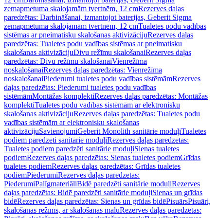
zemapmetuma skalojamām tvertnēm, 12 cm
Rezerves daļas
paredzētas: Darbināšanai, izmantojot baterijas, Geberit Sigma
zemapmetuma skalojamām tvertnēm, 12 cm
Tualetes podu vadības
sistēmas ar pneimatisku skalošanas aktivizāciju
Rezerves daļas
paredzētas: Tualetes podu vadības sistēmas ar pneimatisku
skalošanas aktivizāciju
Divu režīmu skalošanai
Rezerves daļas
paredzētas: Divu režīmu skalošanai
Vienrežīma
noskalošanai
Rezerves daļas paredzētas: Vienrežīma
noskalošanai
Piederumi tualetes podu vadības sistēmām
Rezerves
daļas paredzētas: Piederumi tualetes podu vadības
sistēmām
Montāžas komplekti
Rezerves daļas paredzētas: Montāžas
komplekti
Tualetes podu vadības sistēmām ar elektronisku
skalošanas aktivizāciju
Rezerves daļas paredzētas: Tualetes podu
vadības sistēmām ar elektronisku skalošanas
aktivizāciju
Savienojumi
Geberit Monolith sanitārie moduļi
Tualetes
podiem paredzēti sanitārie moduļi
Rezerves daļas paredzētas:
Tualetes podiem paredzēti sanitārie moduļi
Sienas tualetes
podiem
Rezerves daļas paredzētas: Sienas tualetes podiem
Grīdas
tualetes podiem
Rezerves daļas paredzētas: Grīdas tualetes
podiem
Piederumi
Rezerves daļas paredzētas:
Piederumi
Palīgmateriāli
Bidē paredzēti sanitārie moduļi
Rezerves
daļas paredzētas: Bidē paredzēti sanitārie moduļi
Sienas un grīdas
bidē
Rezerves daļas paredzētas: Sienas un grīdas bidē
Pisuārs
Pisuāri,
skalošanas režīms, ar skalošanas malu
Rezerves daļas paredzētas: