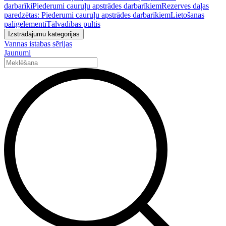
darbarīki
Piederumi cauruļu apstrādes darbarīkiem
Rezerves daļas
paredzētas: Piederumi cauruļu apstrādes darbarīkiem
Lietošanas
palīgelementi
Tālvadības pultis
Izstrādājumu kategorijas
Vannas istabas sērijas
Jaunumi