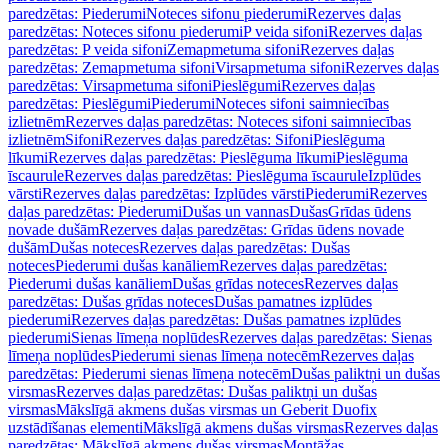
paredzētas: Piederumi
Noteces sifonu piederumi
Rezerves daļas
paredzētas: Noteces sifonu piederumi
P veida sifoni
Rezerves daļas
paredzētas: P veida sifoni
Zemapmetuma sifoni
Rezerves daļas
paredzētas: Zemapmetuma sifoni
Virsapmetuma sifoni
Rezerves daļas
paredzētas: Virsapmetuma sifoni
Pieslēgumi
Rezerves daļas
paredzētas: Pieslēgumi
Piederumi
Noteces sifoni saimniecības
izlietnēm
Rezerves daļas paredzētas: Noteces sifoni saimniecības
izlietnēm
Sifoni
Rezerves daļas paredzētas: Sifoni
Pieslēguma
līkumi
Rezerves daļas paredzētas: Pieslēguma līkumi
Pieslēguma
īscaurule
Rezerves daļas paredzētas: Pieslēguma īscaurule
Izplūdes
vārsti
Rezerves daļas paredzētas: Izplūdes vārsti
Piederumi
Rezerves
daļas paredzētas: Piederumi
Dušas un vannas
Dušas
Grīdas ūdens
novade dušām
Rezerves daļas paredzētas: Grīdas ūdens novade
dušām
Dušas noteces
Rezerves daļas paredzētas: Dušas
noteces
Piederumi dušas kanāliem
Rezerves daļas paredzētas:
Piederumi dušas kanāliem
Dušas grīdas noteces
Rezerves daļas
paredzētas: Dušas grīdas noteces
Dušas pamatnes izplūdes
piederumi
Rezerves daļas paredzētas: Dušas pamatnes izplūdes
piederumi
Sienas līmeņa noplūdes
Rezerves daļas paredzētas: Sienas
līmeņa noplūdes
Piederumi sienas līmeņa notecēm
Rezerves daļas
paredzētas: Piederumi sienas līmeņa notecēm
Dušas paliktņi un dušas
virsmas
Rezerves daļas paredzētas: Dušas paliktņi un dušas
virsmas
Mākslīgā akmens dušas virsmas un Geberit Duofix
uzstādīšanas elementi
Mākslīgā akmens dušas virsmas
Rezerves daļas
paredzētas: Mākslīgā akmens dušas virsmas
Montāžas