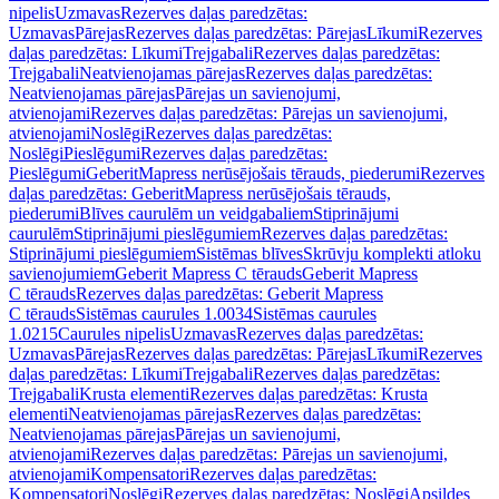
nipelis
Uzmavas
Rezerves daļas paredzētas:
Uzmavas
Pārejas
Rezerves daļas paredzētas: Pārejas
Līkumi
Rezerves
daļas paredzētas: Līkumi
Trejgabali
Rezerves daļas paredzētas:
Trejgabali
Neatvienojamas pārejas
Rezerves daļas paredzētas:
Neatvienojamas pārejas
Pārejas un savienojumi,
atvienojami
Rezerves daļas paredzētas: Pārejas un savienojumi,
atvienojami
Noslēgi
Rezerves daļas paredzētas:
Noslēgi
Pieslēgumi
Rezerves daļas paredzētas:
Pieslēgumi
GeberitMapress nerūsējošais tērauds, piederumi
Rezerves
daļas paredzētas: GeberitMapress nerūsējošais tērauds,
piederumi
Blīves caurulēm un veidgabaliem
Stiprinājumi
caurulēm
Stiprinājumi pieslēgumiem
Rezerves daļas paredzētas:
Stiprinājumi pieslēgumiem
Sistēmas blīves
Skrūvju komplekti atloku
savienojumiem
Geberit Mapress C tērauds
Geberit Mapress
C tērauds
Rezerves daļas paredzētas: Geberit Mapress
C tērauds
Sistēmas caurules 1.0034
Sistēmas caurules
1.0215
Caurules nipelis
Uzmavas
Rezerves daļas paredzētas:
Uzmavas
Pārejas
Rezerves daļas paredzētas: Pārejas
Līkumi
Rezerves
daļas paredzētas: Līkumi
Trejgabali
Rezerves daļas paredzētas:
Trejgabali
Krusta elementi
Rezerves daļas paredzētas: Krusta
elementi
Neatvienojamas pārejas
Rezerves daļas paredzētas:
Neatvienojamas pārejas
Pārejas un savienojumi,
atvienojami
Rezerves daļas paredzētas: Pārejas un savienojumi,
atvienojami
Kompensatori
Rezerves daļas paredzētas:
Kompensatori
Noslēgi
Rezerves daļas paredzētas: Noslēgi
Apsildes