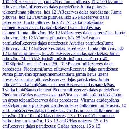
100 l/s
Rezerves daļas paredzētas: Jumta piltuves, līdz 100 l/s
Jumta
piltuves teknēm
Rezerves daļas paredzētas: Jumta piltuves
teknēm
Jumta piltuves, līdz 12 l/s
Rezerves daļas paredzētas: Jumta
piltuves, līdz 12 l/s
Jumta piltuves, līdz 25 l/s
Rezerves daļas
paredzētas: Jumta piltuves, līdz 25 l/s
Tvaika bloķēšanas
elementi
Rezerves daļas paredzētas: Tvaika bloķēšanas
elementi
Jumta piltuvēm, līdz 12 l/s
Rezerves daļas paredzētas: Jumta
piltuvēm, līdz 12 l/s
Jumta piltuvēm, līdz 25 l/s
Avārijas
pārplūdes
Rezerves daļas paredzētas: Avārijas pārplūdes
Jumta
piltuvēm, līdz 12 l/s
Rezerves daļas paredzētas: Jumta piltuvēm, līdz
12 l/s
Jumta piltuvēm, līdz 25 l/s
Rezerves daļas paredzētas: Jumta
piltuvēm, līdz 25 l/s
Stiprinājumi
Stiprinājumu sistēma, d40–
200
Stiprinājumu sistēma, d250–315
Piederumi
Rezerves daļas
paredzētas: Piederumi
Jumta piltuvēm
Rezerves daļas paredzētas:
Jumta piltuvēm
Stiprinājumiem
Standarta jumta lietus ūdens
novadīšana
Jumta piltuves
Rezerves daļas paredzētas: Jumta
piltuves
Tvaika bloķēšanas elementi
Rezerves daļas paredzētas:
Tvaika bloķēšanas elementi
Piederumi
Rezerves daļas paredzētas:
Piederumi
Grīdas noteces sistēmas
Virsmas atūdeņošana iekštelpām
un ārpus telpām
Rezerves daļas paredzētas: Virsmas atūdeņošana
iekštelpām un ārpus telpām
Grīdas noteces balkoniem un terasēm, 10
x 10 cm
Rezerves daļas paredzētas: Grīdas noteces balkoniem un
terasēm, 10 x 10 cm
Grīdas noteces, 13 x 13 cm
Grīdas noteces
balkoniem un terasēm, 13 x 13 cm
Grīdas noteces, 15 x 15
cm
Rezerves daļas paredzētas: Grīdas noteces, 15 x 15