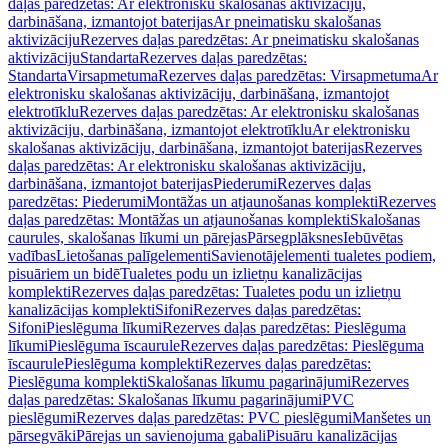
daļas paredzētas: Ar elektronisku skalošanas aktivizāciju,
darbināšana, izmantojot baterijas
Ar pneimatisku skalošanas
aktivizāciju
Rezerves daļas paredzētas: Ar pneimatisku skalošanas
aktivizāciju
Standarta
Rezerves daļas paredzētas:
Standarta
Virsapmetuma
Rezerves daļas paredzētas: Virsapmetuma
Ar
elektronisku skalošanas aktivizāciju, darbināšana, izmantojot
elektrotīklu
Rezerves daļas paredzētas: Ar elektronisku skalošanas
aktivizāciju, darbināšana, izmantojot elektrotīklu
Ar elektronisku
skalošanas aktivizāciju, darbināšana, izmantojot baterijas
Rezerves
daļas paredzētas: Ar elektronisku skalošanas aktivizāciju,
darbināšana, izmantojot baterijas
Piederumi
Rezerves daļas
paredzētas: Piederumi
Montāžas un atjaunošanas komplekti
Rezerves
daļas paredzētas: Montāžas un atjaunošanas komplekti
Skalošanas
caurules, skalošanas līkumi un pārejas
Pārsegplāksnes
Iebūvētas
vadības
Lietošanas palīgelementi
Savienotājelementi tualetes podiem,
pisuāriem un bidē
Tualetes podu un izlietņu kanalizācijas
komplekti
Rezerves daļas paredzētas: Tualetes podu un izlietņu
kanalizācijas komplekti
Sifoni
Rezerves daļas paredzētas:
Sifoni
Pieslēguma līkumi
Rezerves daļas paredzētas: Pieslēguma
līkumi
Pieslēguma īscaurule
Rezerves daļas paredzētas: Pieslēguma
īscaurule
Pieslēguma komplekti
Rezerves daļas paredzētas:
Pieslēguma komplekti
Skalošanas līkumu pagarinājumi
Rezerves
daļas paredzētas: Skalošanas līkumu pagarinājumi
PVC
pieslēgumi
Rezerves daļas paredzētas: PVC pieslēgumi
Manšetes un
pārsegvāki
Pārejas un savienojuma gabali
Pisuāru kanalizācijas