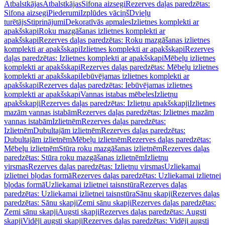
Atbalstkājas
Atbalstkājas
Sifona aizsegi
Rezerves daļas paredzētas:
Sifona aizsegi
Piederumi
Izplūdes vāciņš
Dvieļu
turētājs
Stiprinājumi
Dekoratīvās apmales
Izlietnes komplekti ar
apakšskapi
Roku mazgāšanas izlietnes komplekti ar
apakšskapi
Rezerves daļas paredzētas: Roku mazgāšanas izlietnes
komplekti ar apakšskapi
Izlietnes komplekti ar apakšskapi
Rezerves
daļas paredzētas: Izlietnes komplekti ar apakšskapi
Mēbeļu izlietnes
komplekti ar apakšskapi
Rezerves daļas paredzētas: Mēbeļu izlietnes
komplekti ar apakšskapi
Iebūvējamas izlietnes komplekti ar
apakšskapi
Rezerves daļas paredzētas: Iebūvējamas izlietnes
komplekti ar apakšskapi
Vannas istabas mēbeles
Izlietņu
apakšskapji
Rezerves daļas paredzētas: Izlietņu apakšskapji
Izlietnes
mazām vannas istabām
Rezerves daļas paredzētas: Izlietnes mazām
vannas istabām
Izlietnēm
Rezerves daļas paredzētas:
Izlietnēm
Dubultajām izlietnēm
Rezerves daļas paredzētas:
Dubultajām izlietnēm
Mēbeļu izlietnēm
Rezerves daļas paredzētas:
Mēbeļu izlietnēm
Stūra roku mazgāšanas izlietnēm
Rezerves daļas
paredzētas: Stūra roku mazgāšanas izlietnēm
Izlietņu
virsmas
Rezerves daļas paredzētas: Izlietņu virsmas
Uzliekamai
izlietnei bļodas formā
Rezerves daļas paredzētas: Uzliekamai izlietnei
bļodas formā
Uzliekamai izlietnei taisnstūra
Rezerves daļas
paredzētas: Uzliekamai izlietnei taisnstūra
Sānu skapji
Rezerves daļas
paredzētas: Sānu skapji
Zemi sānu skapji
Rezerves daļas paredzētas:
Zemi sānu skapji
Augsti skapji
Rezerves daļas paredzētas: Augsti
skapji
Vidēji augsti skapji
Rezerves daļas paredzētas: Vidēji augsti