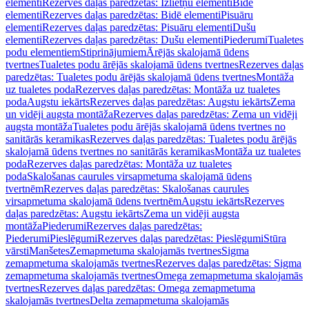
elementi
Rezerves daļas paredzētas: Izlietņu elementi
Bidē
elementi
Rezerves daļas paredzētas: Bidē elementi
Pisuāru
elementi
Rezerves daļas paredzētas: Pisuāru elementi
Dušu
elementi
Rezerves daļas paredzētas: Dušu elementi
Piederumi
Tualetes
podu elementiem
Stiprinājumiem
Ārējās skalojamā ūdens
tvertnes
Tualetes podu ārējās skalojamā ūdens tvertnes
Rezerves daļas
paredzētas: Tualetes podu ārējās skalojamā ūdens tvertnes
Montāža
uz tualetes poda
Rezerves daļas paredzētas: Montāža uz tualetes
poda
Augstu iekārts
Rezerves daļas paredzētas: Augstu iekārts
Zema
un vidēji augsta montāža
Rezerves daļas paredzētas: Zema un vidēji
augsta montāža
Tualetes podu ārējās skalojamā ūdens tvertnes no
sanitārās keramikas
Rezerves daļas paredzētas: Tualetes podu ārējās
skalojamā ūdens tvertnes no sanitārās keramikas
Montāža uz tualetes
poda
Rezerves daļas paredzētas: Montāža uz tualetes
poda
Skalošanas caurules virsapmetuma skalojamā ūdens
tvertnēm
Rezerves daļas paredzētas: Skalošanas caurules
virsapmetuma skalojamā ūdens tvertnēm
Augstu iekārts
Rezerves
daļas paredzētas: Augstu iekārts
Zema un vidēji augsta
montāža
Piederumi
Rezerves daļas paredzētas:
Piederumi
Pieslēgumi
Rezerves daļas paredzētas: Pieslēgumi
Stūra
vārsti
Manšetes
Zemapmetuma skalojamās tvertnes
Sigma
zemapmetuma skalojamās tvertnes
Rezerves daļas paredzētas: Sigma
zemapmetuma skalojamās tvertnes
Omega zemapmetuma skalojamās
tvertnes
Rezerves daļas paredzētas: Omega zemapmetuma
skalojamās tvertnes
Delta zemapmetuma skalojamās