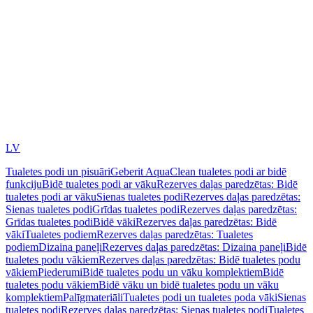
LV
Tualetes podi un pisuāri
Geberit AquaClean tualetes podi ar bidē
funkciju
Bidē tualetes podi ar vāku
Rezerves daļas paredzētas: Bidē
tualetes podi ar vāku
Sienas tualetes podi
Rezerves daļas paredzētas:
Sienas tualetes podi
Grīdas tualetes podi
Rezerves daļas paredzētas:
Grīdas tualetes podi
Bidē vāki
Rezerves daļas paredzētas: Bidē
vāki
Tualetes podiem
Rezerves daļas paredzētas: Tualetes
podiem
Dizaina paneļi
Rezerves daļas paredzētas: Dizaina paneļi
Bidē
tualetes podu vākiem
Rezerves daļas paredzētas: Bidē tualetes podu
vākiem
Piederumi
Bidē tualetes podu un vāku komplektiem
Bidē
tualetes podu vākiem
Bidē vāku un bidē tualetes podu un vāku
komplektiem
Palīgmateriāli
Tualetes podi un tualetes poda vāki
Sienas
tualetes podi
Rezerves daļas paredzētas: Sienas tualetes podi
Tualetes