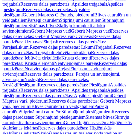
trejgabals
Rezerves daļas paredzētas: Apsildes trejgabals
Apsildes
pieslēgumi
Rezerves daļas paredzētas: Apsildes
pieslēgumi
Geberit Mapress C tērauds, piederumi
Blīves caurulēm un
veidgabaliem
Pārsegi caurulēm
Stiprinājumi caurulēm
Stiprinājumi
pieslēgumiem
Sistēmas blīves
Skrūvju komplekti atloku
savienojumiem
Geberit Mapress varš
Geberit Mapress varš
Rezerves
daļas paredzētas: Geberit Mapress varš
Uzmavas
Rezerves daļas
paredzētas: Uzmavas
Pārejas
Rezerves daļas paredzētas:
Pārejas
Līkumi
Rezerves daļas paredzētas: Līkumi
Trejgabali
Rezerves
daļas paredzētas: Trejgabali
Iebūvēta cirkulācija
Rezerves daļas
paredzētas: Iebūvēta cirkulācija
Krusta elementi
Rezerves daļas
paredzētas: Krusta elementi
Neatvienojamas pārejas
Rezerves daļas
paredzētas: Neatvienojamas pārejas
Pārejas un savienojumi,
atvienojami
Rezerves daļas paredzētas: Pārejas un savienojumi,
atvienojami
Noslēgi
Rezerves daļas paredzētas:
Noslēgi
Pieslēgumi
Rezerves daļas paredzētas: Pieslēgumi
Apsildes
trejgabals
Rezerves daļas paredzētas: Apsildes trejgabals
Apsildes
pieslēgumi
Rezerves daļas paredzētas: Apsildes pieslēgumi
Geberit
Mapress varš, piederumi
Rezerves daļas paredzētas: Geberit Mapress
varš, piederumi
Blīves caurulēm un veidgabaliem
Pārsegi
caurulēm
Stiprinājumi caurulēm
Stiprinājumi pieslēgumiem
Rezerves
daļas paredzētas: Stiprinājumi pieslēgumiem
Sistēmas blīves
Skrūvju
komplekti atloku savienojumiem
Geberit higiēnas sistēma
Higiēniskās
skalošanas iekārtas
Rezerves daļas paredzētas: Higiēniskās
skalošanas iekārtas
Skalošanas kastes un tualetes poda vadība ar