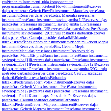
cm
Piederumi
Instrumenti, tīkla komponenti un
programmatūra
Instrumenti
Geberit FlowFit instrumenti
Rezerves
daļas paredzētas: Geberit FlowFit instrumenti
Manuālās presēšanas
instrumenti
Rezerves daļas paredzētas: Manuālās presēšanas
instrumenti
Presēšanas instrumentu savietojamība [1]
Rezerves daļas
paredzētas: Presēšanas instrumentu savietojamība [1]
Presēšanas
instrumentu savietojamība [2]
Rezerves daļas paredzētas: Presēšanas
instrumentu savietojamība [2]
Cauruļu apstrādes darbarīki
Rezerves
daļas paredzētas: Cauruļu apstrādes darbarīki
Pārbaudes
līdzeklis
Presēšanas ierīces ar instrumentiem
Piederumi
Geberit Mepla
instrumenti
Rezerves daļas paredzētas: Geberit Mepla
instrumenti
Manuālās presēšanas instrumenti
Rezerves daļas
paredzētas: Manuālās presēšanas instrumenti
Presēšanas instrumentu
savienojamība [1]
Rezerves daļas paredzētas: Presēšanas instrumentu
savienojamība [1]
Presēšanas instrumentu savienojamība [2]
Rezerves
daļas paredzētas: Presēšanas instrumentu savienojamība [2]
Cauruļu
apstrādes darbarīki
Rezerves daļas paredzētas: Cauruļu apstrādes
darbarīki
Spiediena testa korķis
Pārbaudes
līdzeklis
Piederumi
Geberit Volex instrumenti
Rezerves daļas
paredzētas: Geberit Volex instrumenti
Presēšanas instrumentu
savienojamība [2]
Rezerves daļas paredzētas: Presēšanas instrumentu
savienojamība [2]
Cauruļu apstrādes darbarīki
Rezerves daļas
paredzētas: Cauruļu apstrādes darbarīki
Pārbaudes
līdzeklis
Piederumi
Geberit Mapress instrumenti
Rezerves daļas
paredzētas: Geberit Mapress instrumenti
Presēšanas instrumentu