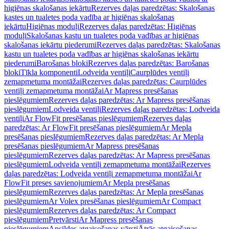
higiēnas skalošanas iekārtu
Rezerves daļas paredzētas: Skalošanas
kastes un tualetes poda vadība ar higiēnas skalošanas
iekārtu
Higiēnas moduļi
Rezerves daļas paredzētas: Higiēnas
moduļi
Skalošanas kastu un tualetes poda vadības ar higiēnas
skalošanas iekārtu piederumi
Rezerves daļas paredzētas: Skalošanas
kastu un tualetes poda vadības ar higiēnas skalošanas iekārtu
piederumi
Barošanas bloki
Rezerves daļas paredzētas: Barošanas
bloki
Tīkla komponenti
Lodveida ventiļi
Caurplūdes ventiļi
zemapmetuma montāžai
Rezerves daļas paredzētas: Caurplūdes
ventiļi zemapmetuma montāžai
Ar Mapress presēšanas
pieslēgumiem
Rezerves daļas paredzētas: Ar Mapress presēšanas
pieslēgumiem
Lodveida ventiļi
Rezerves daļas paredzētas: Lodveida
ventiļi
Ar FlowFit presēšanas pieslēgumiem
Rezerves daļas
paredzētas: Ar FlowFit presēšanas pieslēgumiem
Ar Mepla
presēšanas pieslēgumiem
Rezerves daļas paredzētas: Ar Mepla
presēšanas pieslēgumiem
Ar Mapress presēšanas
pieslēgumiem
Rezerves daļas paredzētas: Ar Mapress presēšanas
pieslēgumiem
Lodveida ventiļi zemapmetuma montāžai
Rezerves
daļas paredzētas: Lodveida ventiļi zemapmetuma montāžai
Ar
FlowFit preses savienojumiem
Ar Mepla presēšanas
pieslēgumiem
Rezerves daļas paredzētas: Ar Mepla presēšanas
pieslēgumiem
Ar Volex presēšanas pieslēgumiem
Ar Compact
pieslēgumiem
Rezerves daļas paredzētas: Ar Compact
pieslēgumiem
Pretvārsti
Ar Mapress presēšanas
pieslēgumiem
Apsildes atgaisošanas vārsti
Ātrās atgaisošanas