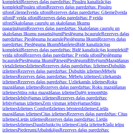
komplekti
Rezerves daļas paredzētas: Pisuāru kanalizācijas
komplekti
Pisuāru sifoni
Rezerves daļas paredzētas: Pisuāru
sifoni
Gliemežveida sifoni
Rezerves daļas paredzētas: Gliemežveida
sifoni
P veida sifoni
Rezerves daļas paredzētas: P veida
sifoni
Skalošanas cauruļu un skalošanas līkumu
pagarinājumi
Rezerves daļas paredzētas: Skalošanas cauruļu un
skalošanas līkumu pagarinājumi
Pieslēguma īscaurule
Rezerves daļas
paredzētas: Pieslēguma īscaurule
Pieslēguma līkumi
Rezerves daļas
paredzētas: Pieslēguma līkumi
Manšetes
Bidē kanalizācijas
komplekti
Rezerves daļas paredzētas: Bidē kanalizācijas komplekti
P
veida sifoni
Rezerves daļas paredzētas: P veida sifoni
Pieslēguma
īscaurule
Pieslēguma līkumi
Pārsegi
Pieslēgumi
Blīvējumi
Mazgāšanas
vieta
Izlietnes
Izlietnes
Rezerves daļas paredzētas: Izlietnes
Dubultās
izlietnes
Rezerves daļas paredzētas: Dubultās izlietnes
Mēbeļu
izlietnes
Rezerves daļas paredzētas: Mēbeļu izlietnes
Uzliekamās
izlietnes
Rezerves daļas paredzētas: Uzliekamās izlietnes
Roku
mazgāšanas izlietnes
Rezerves daļas paredzētas: Roku mazgāšanas
izlietnes
Stūra roku mazgāšanas izlietne
Daļēji iemontētās
izlietnes
Iebūvējamas izlietnes
Rezerves daļas paredzētas:
Iebūvējamas izlietnes
Zem virsmas iebūvējamas
Stūra
izlietnes
Izlietnes Comfort
Izlietnes bērniem
Izlietnes
Lielās
mazgāšanas izlietnes
Citas izlietnes
Rezerves daļas paredzētas: Citas
izlietnes
Lietās izlietnes
Rezerves daļas paredzētas: Lietās
izlietnes
Izlietnes
Daudzfunkciju izlietnes
Ģipša izlietne
Klašu telpu
izlietnes
Piederumi
Atbalstkājas
Rezerves daļas paredzētas: