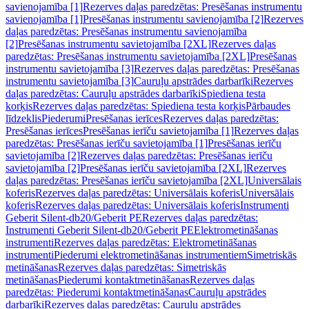
savienojamība [1]
Rezerves daļas paredzētas: Presēšanas instrumentu
savienojamība [1]
Presēšanas instrumentu savienojamība [2]
Rezerves
daļas paredzētas: Presēšanas instrumentu savienojamība
[2]
Presēšanas instrumentu savietojamība [2XL]
Rezerves daļas
paredzētas: Presēšanas instrumentu savietojamība [2XL]
Presēšanas
instrumentu savietojamība [3]
Rezerves daļas paredzētas: Presēšanas
instrumentu savietojamība [3]
Cauruļu apstrādes darbarīki
Rezerves
daļas paredzētas: Cauruļu apstrādes darbarīki
Spiediena testa
korķis
Rezerves daļas paredzētas: Spiediena testa korķis
Pārbaudes
līdzeklis
Piederumi
Presēšanas ierīces
Rezerves daļas paredzētas:
Presēšanas ierīces
Presēšanas ierīču savietojamība [1]
Rezerves daļas
paredzētas: Presēšanas ierīču savietojamība [1]
Presēšanas ierīču
savietojamība [2]
Rezerves daļas paredzētas: Presēšanas ierīču
savietojamība [2]
Presēšanas ierīču savietojamība [2XL]
Rezerves
daļas paredzētas: Presēšanas ierīču savietojamība [2XL]
Universālais
koferis
Rezerves daļas paredzētas: Universālais koferis
Universālais
koferis
Rezerves daļas paredzētas: Universālais koferis
Instrumenti
Geberit Silent-db20/Geberit PE
Rezerves daļas paredzētas:
Instrumenti Geberit Silent-db20/Geberit PE
Elektrometināšanas
instrumenti
Rezerves daļas paredzētas: Elektrometināšanas
instrumenti
Piederumi elektrometināšanas instrumentiem
Simetriskās
metināšanas
Rezerves daļas paredzētas: Simetriskās
metināšanas
Piederumi kontaktmetināšanas
Rezerves daļas
paredzētas: Piederumi kontaktmetināšanas
Cauruļu apstrādes
darbarīki
Rezerves daļas paredzētas: Cauruļu apstrādes