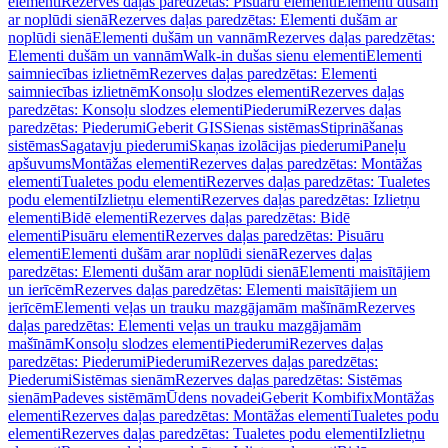
elementi
Rezerves daļas paredzētas: Pisuāru elementi
Elementi dušām
ar noplūdi sienā
Rezerves daļas paredzētas: Elementi dušām ar
noplūdi sienā
Elementi dušām un vannām
Rezerves daļas paredzētas:
Elementi dušām un vannām
Walk-in dušas sienu elementi
Elementi
saimniecības izlietnēm
Rezerves daļas paredzētas: Elementi
saimniecības izlietnēm
Konsoļu slodzes elementi
Rezerves daļas
paredzētas: Konsoļu slodzes elementi
Piederumi
Rezerves daļas
paredzētas: Piederumi
Geberit GIS
Sienas sistēmas
Stiprināšanas
sistēmas
Sagatavju piederumi
Skaņas izolācijas piederumi
Paneļu
apšuvums
Montāžas elementi
Rezerves daļas paredzētas: Montāžas
elementi
Tualetes podu elementi
Rezerves daļas paredzētas: Tualetes
podu elementi
Izlietņu elementi
Rezerves daļas paredzētas: Izlietņu
elementi
Bidē elementi
Rezerves daļas paredzētas: Bidē
elementi
Pisuāru elementi
Rezerves daļas paredzētas: Pisuāru
elementi
Elementi dušām arar noplūdi sienā
Rezerves daļas
paredzētas: Elementi dušām arar noplūdi sienā
Elementi maisītājiem
un ierīcēm
Rezerves daļas paredzētas: Elementi maisītājiem un
ierīcēm
Elementi veļas un trauku mazgājamām mašīnām
Rezerves
daļas paredzētas: Elementi veļas un trauku mazgājamām
mašīnām
Konsoļu slodzes elementi
Piederumi
Rezerves daļas
paredzētas: Piederumi
Piederumi
Rezerves daļas paredzētas:
Piederumi
Sistēmas sienām
Rezerves daļas paredzētas: Sistēmas
sienām
Padeves sistēmām
Ūdens novadei
Geberit Kombifix
Montāžas
elementi
Rezerves daļas paredzētas: Montāžas elementi
Tualetes podu
elementi
Rezerves daļas paredzētas: Tualetes podu elementi
Izlietņu