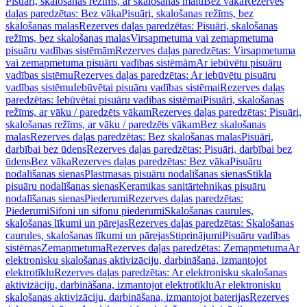
Pisuāri, skalošanas režīms, ar skalošanas malu
Bez vāka
Rezerves
daļas paredzētas: Bez vāka
Pisuāri, skalošanas režīms, bez
skalošanas malas
Rezerves daļas paredzētas: Pisuāri, skalošanas
režīms, bez skalošanas malas
Virsapmetuma vai zemapmetuma
pisuāru vadības sistēmām
Rezerves daļas paredzētas: Virsapmetuma
vai zemapmetuma pisuāru vadības sistēmām
Ar iebūvētu pisuāru
vadības sistēmu
Rezerves daļas paredzētas: Ar iebūvētu pisuāru
vadības sistēmu
Iebūvētai pisuāru vadības sistēmai
Rezerves daļas
paredzētas: Iebūvētai pisuāru vadības sistēmai
Pisuāri, skalošanas
režīms, ar vāku / paredzēts vākam
Rezerves daļas paredzētas: Pisuāri,
skalošanas režīms, ar vāku / paredzēts vākam
Bez skalošanas
malas
Rezerves daļas paredzētas: Bez skalošanas malas
Pisuāri,
darbībai bez ūdens
Rezerves daļas paredzētas: Pisuāri, darbībai bez
ūdens
Bez vāka
Rezerves daļas paredzētas: Bez vāka
Pisuāru
nodalīšanas sienas
Plastmasas pisuāru nodalīšanas sienas
Stikla
pisuāru nodalīšanas sienas
Keramikas sanitārtehnikas pisuāru
nodalīšanas sienas
Piederumi
Rezerves daļas paredzētas:
Piederumi
Sifoni un sifonu piederumi
Skalošanas caurules,
skalošanas līkumi un pārejas
Rezerves daļas paredzētas: Skalošanas
caurules, skalošanas līkumi un pārejas
Stiprinājumi
Pisuāru vadības
sistēmas
Zemapmetuma
Rezerves daļas paredzētas: Zemapmetuma
Ar
elektronisku skalošanas aktivizāciju, darbināšana, izmantojot
elektrotīklu
Rezerves daļas paredzētas: Ar elektronisku skalošanas
aktivizāciju, darbināšana, izmantojot elektrotīklu
Ar elektronisku
skalošanas aktivizāciju, darbināšana, izmantojot baterijas
Rezerves