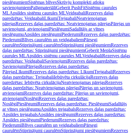
pieslēgumiem
Sistēmas blīves
Skrūvju komplekti atloku
savienojumiem
Palīgmateriāli
Geberit PushFit
Sistēmu caurules
ML
Apsildes sistēmu caurules ML
Veidgabali
Rezerves daļas
paredzētas: Veidgabali
Līkumi
Trejgabali
Neatvienojamas
pārejas
Rezerves daļas paredzētas: Neatvienojamas pārejas
Pārejas un
savienojumi, atvienojami
Pieslēgumi
Sadalītājs ar vītnes
pieslēgumu
Apsildes pieslēgumi
Piederumi
Rezerves daļas paredzētas:
Piederumi
Blīves caurulēm un veidgabaliem
Pārsegi
caurulēm
Stiprinājumi caurulēm
Stiprinājumi pieslēgumiem
Rezerves
daļas paredzētas: Stiprinājumi pieslēgumiem
Geberit Mepla
Sistēmu
caurules ML
Apsildes sistēmu caurules ML
Veidgabali
Rezerves daļas
paredzētas: Veidgabali
Savienojumi
Rezerves daļas paredzētas:
Savienojumi
Pārejas
Rezerves daļas paredzētas:
Pārejas
Līkumi
Rezerves daļas paredzētas: Līkumi
Trejgabali
Rezerves
daļas paredzētas: Trejgabali
Iebūvēta cirkulācija
Rezerves daļas
paredzētas: Iebūvēta cirkulācija
Neatvienojamas pārejas
Rezerves
daļas paredzētas: Neatvienojamas pārejas
Pārejas un savienojumi,
atvienojami
Rezerves daļas paredzētas: Pārejas un savienojumi,
atvienojami
Noslēgi
Rezerves daļas paredzētas:
Noslēgi
Pieslēgumi
Rezerves daļas paredzētas: Pieslēgumi
Sadalītājs
ar vītnes pieslēgumu
Apsildes trejgabals
Rezerves daļas paredzētas:
Apsildes trejgabals
Apsildes pieslēgumi
Rezerves daļas paredzētas:
Apsildes pieslēgumi
Piederumi
Rezerves daļas paredzētas:
Piederumi
Blīves caurulēm un veidgabaliem
Pārsegi
caurulēm
Stiprinājumi caurulēm
Stiprinājumi pieslēgumiem
Rezerves