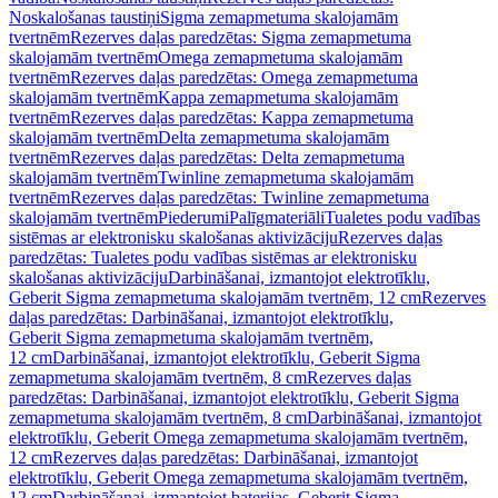
Noskalošanas taustiņi
Sigma zemapmetuma skalojamām
tvertnēm
Rezerves daļas paredzētas: Sigma zemapmetuma
skalojamām tvertnēm
Omega zemapmetuma skalojamām
tvertnēm
Rezerves daļas paredzētas: Omega zemapmetuma
skalojamām tvertnēm
Kappa zemapmetuma skalojamām
tvertnēm
Rezerves daļas paredzētas: Kappa zemapmetuma
skalojamām tvertnēm
Delta zemapmetuma skalojamām
tvertnēm
Rezerves daļas paredzētas: Delta zemapmetuma
skalojamām tvertnēm
Twinline zemapmetuma skalojamām
tvertnēm
Rezerves daļas paredzētas: Twinline zemapmetuma
skalojamām tvertnēm
Piederumi
Palīgmateriāli
Tualetes podu vadības
sistēmas ar elektronisku skalošanas aktivizāciju
Rezerves daļas
paredzētas: Tualetes podu vadības sistēmas ar elektronisku
skalošanas aktivizāciju
Darbināšanai, izmantojot elektrotīklu,
Geberit Sigma zemapmetuma skalojamām tvertnēm, 12 cm
Rezerves
daļas paredzētas: Darbināšanai, izmantojot elektrotīklu,
Geberit Sigma zemapmetuma skalojamām tvertnēm,
12 cm
Darbināšanai, izmantojot elektrotīklu, Geberit Sigma
zemapmetuma skalojamām tvertnēm, 8 cm
Rezerves daļas
paredzētas: Darbināšanai, izmantojot elektrotīklu, Geberit Sigma
zemapmetuma skalojamām tvertnēm, 8 cm
Darbināšanai, izmantojot
elektrotīklu, Geberit Omega zemapmetuma skalojamām tvertnēm,
12 cm
Rezerves daļas paredzētas: Darbināšanai, izmantojot
elektrotīklu, Geberit Omega zemapmetuma skalojamām tvertnēm,
12 cm
Darbināšanai, izmantojot baterijas, Geberit Sigma