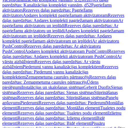
paredzētas: Kanalizācijas komplekti vannām, d52
Pagriežams
aktivizators
Rezerves daļas paredzētas: Pagriežams
aktivizators
Apdares komplekti pagriežamam aktivizatoram
Rezerves
daļas paredzētas: Apdares komplekti pagriežamam aktivizatoram
Ar
pagriežamu aktivizatoru un ieplūdi
Rezerves daļas paredzētas: Ar
pagriežamu aktivizatoru un ieplūdi
Apdares komplekti pagriežamam
aktivizatoram un ieplūdei
Rezerves daļas paredzētas: Apdares
komplekti pagriežamam aktivizatoram un ieplūdei
Ar aktivizatoru
PushControl
Rezerves daļas paredzētas: Ar aktivizatoru
PushControl
Apdares komplekti aktivizatoram PushControl
Rezerves
daļas paredzētas: Apdares komplekti aktivizatoram PushControl
Ar
vārstu aizbāžņiem
Rezerves daļas paredzētas: Ar vārstu
aizbāžņiem
Piederumi vannu kanalizācijas komplektiem
Rezerves
daļas paredzētas: Piederumi vannu kanalizācijas
komplektiem
Zemapmetuma caurules pārtraucējs
Rezerves daļas
paredzētas: Zemapmetuma caurules pārtraucējs
Ūdens
pieslēgumi
Instalācijas un skalošanas sistēmas
Geberit Duofix
Sienas
sistēmas
Rezerves daļas paredzētas: Sienas sistēmas
Stiprināšanas
sistēmas
Rezerves daļas paredzētas: Stiprināšanas sistēmas
Paneļu
apšuvums
Piederumi
Rezerves daļas paredzētas: Piederumi
Montāžas
elementi
Rezerves daļas paredzētas: Montāžas elementi
Tualetes podu
elementi
Rezerves daļas paredzētas: Tualetes podu elementi
Izlietņu
elementi
Rezerves daļas paredzētas: Izlietņu elementi
Bidē
elementi
Rezerves daļas paredzētas: Bidē elementi
Pisuāru