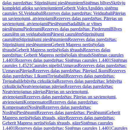
daļas paredzētas: Stiprinājumi pieslēgumiem
Sistēmas blīves
Skrūvju
komplekti atloku savienojumiem
Geberit Volex
Apsildes sistēmu
caurules SL
Veidgabali
Rezerves daļas paredzētas: Veidgabali
Pārejas
un savienojumi, atvienojami
Rezerves daļas paredzētas: Pārejas un
savienojumi, atvienojami
Pieslēgumi
Sadalītājs ar vītnes
pieslēgumu
Piederumi
Rezerves daļas paredzētas: Piederumi
Blīves
caurulēm un veidgabaliem
Pārsegi caurulēm
Stiprinājumi
caurulēm
Stiprinājumi pieslēgumiem
Rezerves daļas paredzētas:
Stiprinājumi pieslēgumiem
Geberit Mapress nerūsējošais
tērauds
Geberit Mapress nerūsējošais tērauds
Rezerves daļas
paredzētas: Geberit Mapress nerūsējošais tērauds
Sistēmas caurules
1.4401
Rezerves daļas paredzētas: Sistēmas caurules 1.4401
Sistēmas
caurules 1.4521
Caurules nipelis
Uzmavas
Rezerves daļas paredzētas:
Uzmavas
Pārejas
Rezerves daļas paredzētas: Pārejas
Līkumi
Rezerves
daļas paredzētas: Līkumi
Trejgabali
Rezerves daļas paredzētas:
Trejgabali
Iebūvēta cirkulācija
Rezerves daļas paredzētas: Iebūvēta
cirkulācija
Neatvienojamas pārejas
Rezerves daļas paredzētas:
Neatvienojamas pārejas
Pārejas un savienojumi,
atvienojami
Rezerves daļas paredzētas: Pārejas un savienojumi,
atvienojami
Kompensatori
Rezerves daļas paredzētas:
Kompensatori
Noslēgi
Rezerves daļas paredzētas:
Noslēgi
Pieslēgumi
Rezerves daļas paredzētas: Pieslēgumi
Geberit
Mapress nerūsējošais tērauds, gāze
Rezerves daļas paredzētas:
Geberit Mapress nerūsējošais tērauds, gāze
Sistēmas caurules
1.4401
Rezerves daļas paredzētas: Sistēmas caurules 1.4401
Caurules