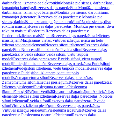
darbināšana, izmantojot elektrotīklu
Montāža pie sienas, darbināšana,
izmantojot baterijas
Rezerves daļas paredzētas: Montāža pie sienas,
darbināšana, izmantojot baterijas
Montāža pie sienas, darbināšana,
izmantojot ģeneratoru
Rezerves daļas paredzētas: Montāža pie
sienas, darbināšana, izmantojot ģeneratoru
Montāža pie sienas, divu
rokturu maisītājs
Rezerves daļas paredzētas: Montāža pie sienas, divu
rokturu maisītājs
Piederumi
Rezerves daļas paredzētas:
Piederumi
Izlietnes maisītājiem
Rezerves daļas paredzētas: Izlietnes
maisītājiem
Mazgāšanas vietas, virtuves izlietņu, ierīču un lieto
izlietņu savienotājelementi
Noteces sifoni izlietnēm
Rezerves daļas
paredzētas: Noteces sifoni izlietnēm
P veida sifoni
Rezerves daļas
paredzētas: P veida sifoni
P veida sifoni, vietu taupoši
modeļi
Rezerves daļas paredzētas: P veida sifoni, vietu taupoši
modeļi
Pudeļsifoni izlietnēm
Rezerves daļas paredzētas: Pudeļsifoni
izlietnēm
Pudeļsifoni izlietnēm, vietu taupošs modelis
Rezerves daļas
paredzētas: Pudeļsifoni izlietnēm, vietu taupošs
modelis
Zemapmetuma sifoni
Rezerves daļas paredzētas:
Zemapmetuma sifoni
Izlietnes pieslēgumi
Rezerves daļas paredzētas:
Izlietnes pieslēgumi
Pieslēguma īscaurule
Pieslēguma
līkumi
Pārsegi
Blīvējumi
Vertikālās caurules
Pagarinājumi
Aktivizācijas
elementi
Noteces sifoni izlietnēm
Rezerves daļas paredzētas: Noteces
sifoni izlietnēm
P veida sifoni
Rezerves daļas paredzētas: P veida
sifoni
Virtuves izlietņu pieslēgumi
Rezerves daļas paredzētas:
Virtuves izlietņu pieslēgumi
Pieslēguma īscaurule
Rezerves daļas
paredzētas: Pieslēguma īscaurule
Piederumi
Rezerves daļas