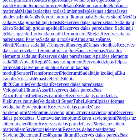
vārsti
Virsmu temperatūras regulēšana
Sistēmu caurule
Ieklāšanas
materiāls
Malas izolācijas joslas
Līmlentes
Izplešanas adatas
Javas
piedevas
Izplešanās šuves
Cauruļu līkumu balsti
Sadales skapji
Metāla
sadales skapji
Sadalītāju klāsts
Rezerves daļas paredzētas: Sadalītāju
klāsts
Sadalītāji grīdas apsildei
Rezerves daļas paredzētas: Sadalītāji
grīdas apsildei
Lodveida ventiļi
Termometrs
Pārejas
Rezerves daļas
paredzētas: Pārejas
Sadalītāju noslēgi
Ātrās atgaisošanas
vārsti
Plūsmas sadalītājs
Temperatūras regulēšanas vienības
Rezerves
daļas paredzētas: Temperatūras regulēšanas vienības
Apsildes
elementu sadalītāji
Rezerves daļas paredzētas: Apsildes elementu
sadalītāji
Apvadi
Regulēšanas komponenti
Servopiedziņas
Telpas
termostati
Galvenie regulatori
Komunikācijas
moduļi
Sensori
Transformatori
Piederumi
Sadalītāju izolācija
Ēku
kanalizācijas sistēmas
Geberit Silent-
db20
Caurules
Veidgabali
Rezerves daļas paredzētas:
Veidgabali
Līkumi
Atzari
Rezerves daļas paredzētas:
Atzari
Pārejas
Piekļuves caurules
Rezerves daļas paredzētas:
Piekļuves caurules
Veidgabali SuperTube
Līkumi
Īpašas formas
veidgabali
Savienojumi
Rezerves daļas paredzētas:
Savienojumi
Metināmie savienojumi
Uzmavu savienojumi
Rezerves
daļas paredzētas: Uzmavu savienojumi
Skavu savienojumi
Pārejas uz
citiem materiāliem
Rezerves daļas paredzētas: Pārejas uz citiem
materiāliem
Savienotājelementi
Rezerves daļas paredzētas:
Savienotājelementi
Pieslēguma līkumi
Rezerves daļas paredzētas: