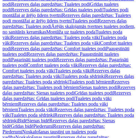
podi
Rezerves daļas paredzētas: Tualetes podi
Grīdas tualetes
podi
Rezerves daļas paredzētas: Grīdas tualetes podi
Tualetes podi
montāžai ar ārējo ūdens tvertni
Rezerves daļas paredzētas: Tualetes
podi montāžai ar ārējo ūdens tvertni
Tualetes podi
Rezerves daļas
paredzētas: Tualetes podi
Ārējās skalojamās tvertnes tualetes podiem,
no sanitārās keramikas
Montāža uz tualetes poda
Tualetes poda
vāki
Rezerves daļas paredzētas: Tualetes poda vāki
Tualetes poda
vāki
Rezerves daļas paredzētas: Tualetes poda vāki
Comfort tualetes
podi
Rezerves daļas paredzētas: Comfort tualetes podi
Paaugstināti
tualetes podi
Rezerves daļas paredzētas: Paaugstināti tualetes
podi
Pagarināti tualetes podi
Rezerves daļas paredzētas: Pagarināti
tualetes podi
Comfort tualetes poda vāki
Rezerves daļas paredzētas:
Comfort tualetes poda vāki
Tualetes poda vāki
Rezerves daļas
paredzētas: Tualetes poda vāki
Tualetes poda sēdriņķi
Rezerves daļas
paredzētas: Tualetes poda sēdriņķi
Tualetes podi bērniem
Rezerves
daļas paredzētas: Tualetes podi bērniem
Sienas tualetes podi
Rezerves
daļas paredzētas: Sienas tualetes podi
Grīdas tualetes podi
Rezerves
daļas paredzētas: Grīdas tualetes podi
Tualetes podu vāki
bērniem
Rezerves daļas paredzētas: Tualetes podu vāki
bērniem
Tualetes poda vāki
Rezerves daļas paredzētas: Tualetes poda
vāki
Tualetes poda sēdriņķi
Rezerves daļas paredzētas: Tualetes poda
sēdriņķi
Bidē
Sienas bidē
Rezerves daļas paredzētas: Sienas
bidē
Grīdas bidē
Piederumi
Rezerves daļas paredzētas:
Piederumi
Noskalošanas taustiņi un tualetes poda
vadība
Noskalošanas taustiņi
Rezerves daļas paredzētas: