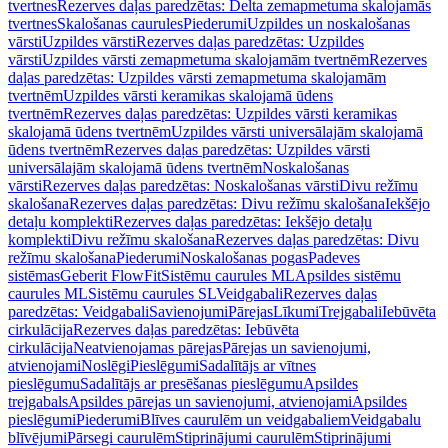
tvertnes
Rezerves daļas paredzētas: Delta zemapmetuma skalojamās
tvertnes
Skalošanas caurules
Piederumi
Uzpildes un noskalošanas
vārsti
Uzpildes vārsti
Rezerves daļas paredzētas: Uzpildes
vārsti
Uzpildes vārsti zemapmetuma skalojamām tvertnēm
Rezerves
daļas paredzētas: Uzpildes vārsti zemapmetuma skalojamām
tvertnēm
Uzpildes vārsti keramikas skalojamā ūdens
tvertnēm
Rezerves daļas paredzētas: Uzpildes vārsti keramikas
skalojamā ūdens tvertnēm
Uzpildes vārsti universālajām skalojamā
ūdens tvertnēm
Rezerves daļas paredzētas: Uzpildes vārsti
universālajām skalojamā ūdens tvertnēm
Noskalošanas
vārsti
Rezerves daļas paredzētas: Noskalošanas vārsti
Divu režīmu
skalošana
Rezerves daļas paredzētas: Divu režīmu skalošana
Iekšējo
detaļu komplekti
Rezerves daļas paredzētas: Iekšējo detaļu
komplekti
Divu režīmu skalošana
Rezerves daļas paredzētas: Divu
režīmu skalošana
Piederumi
Noskalošanas pogas
Padeves
sistēmas
Geberit FlowFit
Sistēmu caurules ML
Apsildes sistēmu
caurules ML
Sistēmu caurules SL
Veidgabali
Rezerves daļas
paredzētas: Veidgabali
Savienojumi
Pārejas
Līkumi
Trejgabali
Iebūvēta
cirkulācija
Rezerves daļas paredzētas: Iebūvēta
cirkulācija
Neatvienojamas pārejas
Pārejas un savienojumi,
atvienojami
Noslēgi
Pieslēgumi
Sadalītājs ar vītnes
pieslēgumu
Sadalītājs ar presēšanas pieslēgumu
Apsildes
trejgabals
Apsildes pārejas un savienojumi, atvienojami
Apsildes
pieslēgumi
Piederumi
Blīves caurulēm un veidgabaliem
Veidgabalu
blīvējumi
Pārsegi caurulēm
Stiprinājumi caurulēm
Stiprinājumi