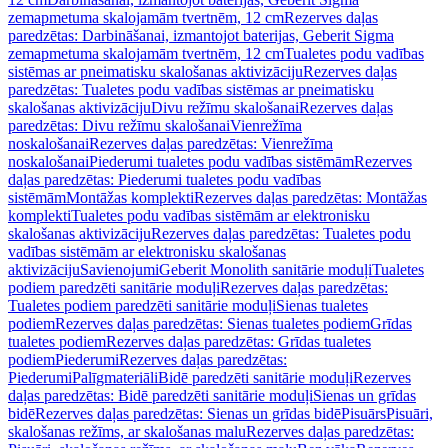
zemapmetuma skalojamām tvertnēm, 12 cm
Rezerves daļas
paredzētas: Darbināšanai, izmantojot baterijas, Geberit Sigma
zemapmetuma skalojamām tvertnēm, 12 cm
Tualetes podu vadības
sistēmas ar pneimatisku skalošanas aktivizāciju
Rezerves daļas
paredzētas: Tualetes podu vadības sistēmas ar pneimatisku
skalošanas aktivizāciju
Divu režīmu skalošanai
Rezerves daļas
paredzētas: Divu režīmu skalošanai
Vienrežīma
noskalošanai
Rezerves daļas paredzētas: Vienrežīma
noskalošanai
Piederumi tualetes podu vadības sistēmām
Rezerves
daļas paredzētas: Piederumi tualetes podu vadības
sistēmām
Montāžas komplekti
Rezerves daļas paredzētas: Montāžas
komplekti
Tualetes podu vadības sistēmām ar elektronisku
skalošanas aktivizāciju
Rezerves daļas paredzētas: Tualetes podu
vadības sistēmām ar elektronisku skalošanas
aktivizāciju
Savienojumi
Geberit Monolith sanitārie moduļi
Tualetes
podiem paredzēti sanitārie moduļi
Rezerves daļas paredzētas:
Tualetes podiem paredzēti sanitārie moduļi
Sienas tualetes
podiem
Rezerves daļas paredzētas: Sienas tualetes podiem
Grīdas
tualetes podiem
Rezerves daļas paredzētas: Grīdas tualetes
podiem
Piederumi
Rezerves daļas paredzētas:
Piederumi
Palīgmateriāli
Bidē paredzēti sanitārie moduļi
Rezerves
daļas paredzētas: Bidē paredzēti sanitārie moduļi
Sienas un grīdas
bidē
Rezerves daļas paredzētas: Sienas un grīdas bidē
Pisuārs
Pisuāri,
skalošanas režīms, ar skalošanas malu
Rezerves daļas paredzētas: