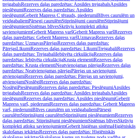
trejgabals
Rezerves daļas paredzētas: Apsildes trejgabals
Apsildes
pieslēgumi
Rezerves daļas paredzētas: Apsildes
pieslēgumi
Geberit Mapress C tērauds, piederumi
Blīves caurulēm un
veidgabaliem
Pārsegi caurulēm
Stiprinājumi caurulēm
Stiprinājumi
pieslēgumiem
Sistēmas blīves
Skrūvju komplekti atloku
savienojumiem
Geberit Mapress varš
Geberit Mapress varš
Rezerves
daļas paredzētas: Geberit Mapress varš
Uzmavas
Rezerves daļas
paredzētas: Uzmavas
Pārejas
Rezerves daļas paredzētas:
Pārejas
Līkumi
Rezerves daļas paredzētas: Līkumi
Trejgabali
Rezerves
daļas paredzētas: Trejgabali
Iebūvēta cirkulācija
Rezerves daļas
paredzētas: Iebūvēta cirkulācija
Krusta elementi
Rezerves daļas
paredzētas: Krusta elementi
Neatvienojamas pārejas
Rezerves daļas
paredzētas: Neatvienojamas pārejas
Pārejas un savienojumi,
atvienojami
Rezerves daļas paredzētas: Pārejas un savienojumi,
atvienojami
Noslēgi
Rezerves daļas paredzētas:
Noslēgi
Pieslēgumi
Rezerves daļas paredzētas: Pieslēgumi
Apsildes
trejgabals
Rezerves daļas paredzētas: Apsildes trejgabals
Apsildes
pieslēgumi
Rezerves daļas paredzētas: Apsildes pieslēgumi
Geberit
Mapress varš, piederumi
Rezerves daļas paredzētas: Geberit Mapress
varš, piederumi
Blīves caurulēm un veidgabaliem
Pārsegi
caurulēm
Stiprinājumi caurulēm
Stiprinājumi pieslēgumiem
Rezerves
daļas paredzētas: Stiprinājumi pieslēgumiem
Sistēmas blīves
Skrūvju
komplekti atloku savienojumiem
Geberit higiēnas sistēma
Higiēniskās
skalošanas iekārtas
Rezerves daļas paredzētas: Higiēniskās
skalošanas iekārtas
Skalošanas kastes un tualetes poda vadība ar