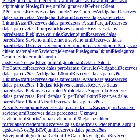
Pieslēguma līkumi
Piederumi
Cauruļu apskavas
Cauruļu apskavu
stiprinājumi
Noslēgi
Blīvējumi
Palīgmateriāli
Geberit Silent-
PP
Caurules
Rezerves daļas paredzētas: Caurules
Veidgabali
Rezerves
daļas paredzētas: Veidgabali
Līkumi
Rezerves daļas paredzētas:
Līkumi
Atzari
Rezerves daļas paredzētas: Atzari
Pārejas
Rezerves
daļas paredzētas: Pārejas
Piekļuves caurules
Rezerves daļas
paredzētas: Piekļuves caurules
Savienojumi
Rezerves daļas
paredzētas: Savienojumi
Uzmavu savienojumi
Rezerves daļas
paredzētas: Uzmavu savienojumi
Stiprinājuma savienojumi
Pārejas uz
citiem materiāliem
Savienotājelementi
Pieslēguma līkumi
Pieslēguma
īscaurule
Piederumi
Cauruļu
apskavas
Noslēgi
Blīvējumi
Palīgmateriāli
Geberit Silent-
Pro
Caurules
Rezerves daļas paredzētas: Caurules
Veidgabali
Rezerves
daļas paredzētas: Veidgabali
Līkumi
Rezerves daļas paredzētas:
Līkumi
Atzari
Rezerves daļas paredzētas: Atzari
Pārejas
Rezerves
daļas paredzētas: Pārejas
Piekļuves caurules
Rezerves daļas
paredzētas: Piekļuves caurules
Profildetaļas SuperTube
Rezerves
daļas paredzētas: Profildetaļas SuperTube
Līkumi
Rezerves daļas
paredzētas: Līkumi
Atzari
Rezerves daļas paredzētas:
Atzari
Savienojumi
Rezerves daļas paredzētas: Savienojumi
Uzmavu
savienojumi
Rezerves daļas paredzētas: Uzmavu
savienojumi
Stiprinājuma savienojumi
Pārejas uz citiem
materiāliem
Piederumi
Rezerves daļas paredzētas: Piederumi
Cauruļu
apskavas
Noslēgi
Blīvējumi
Rezerves daļas paredzētas:
Blīvējumi
Palīgmateriāli
Geberit PE
Caurules
Veidgabali
Rezerves