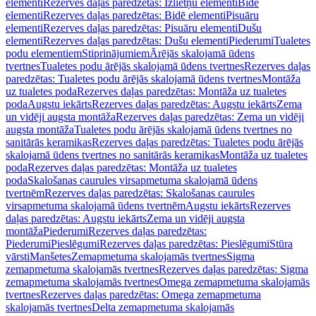
elementi
Rezerves daļas paredzētas: Izlietņu elementi
Bidē
elementi
Rezerves daļas paredzētas: Bidē elementi
Pisuāru
elementi
Rezerves daļas paredzētas: Pisuāru elementi
Dušu
elementi
Rezerves daļas paredzētas: Dušu elementi
Piederumi
Tualetes
podu elementiem
Stiprinājumiem
Ārējās skalojamā ūdens
tvertnes
Tualetes podu ārējās skalojamā ūdens tvertnes
Rezerves daļas
paredzētas: Tualetes podu ārējās skalojamā ūdens tvertnes
Montāža
uz tualetes poda
Rezerves daļas paredzētas: Montāža uz tualetes
poda
Augstu iekārts
Rezerves daļas paredzētas: Augstu iekārts
Zema
un vidēji augsta montāža
Rezerves daļas paredzētas: Zema un vidēji
augsta montāža
Tualetes podu ārējās skalojamā ūdens tvertnes no
sanitārās keramikas
Rezerves daļas paredzētas: Tualetes podu ārējās
skalojamā ūdens tvertnes no sanitārās keramikas
Montāža uz tualetes
poda
Rezerves daļas paredzētas: Montāža uz tualetes
poda
Skalošanas caurules virsapmetuma skalojamā ūdens
tvertnēm
Rezerves daļas paredzētas: Skalošanas caurules
virsapmetuma skalojamā ūdens tvertnēm
Augstu iekārts
Rezerves
daļas paredzētas: Augstu iekārts
Zema un vidēji augsta
montāža
Piederumi
Rezerves daļas paredzētas:
Piederumi
Pieslēgumi
Rezerves daļas paredzētas: Pieslēgumi
Stūra
vārsti
Manšetes
Zemapmetuma skalojamās tvertnes
Sigma
zemapmetuma skalojamās tvertnes
Rezerves daļas paredzētas: Sigma
zemapmetuma skalojamās tvertnes
Omega zemapmetuma skalojamās
tvertnes
Rezerves daļas paredzētas: Omega zemapmetuma
skalojamās tvertnes
Delta zemapmetuma skalojamās