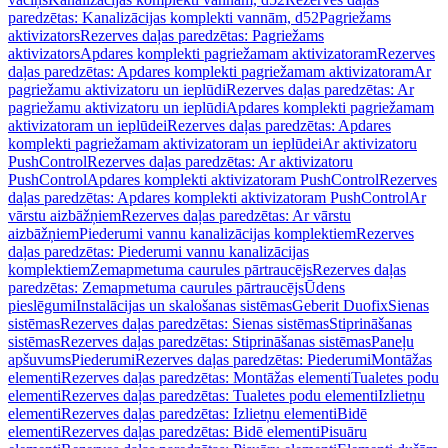
paredzētas: Kanalizācijas komplekti vannām, d52
Pagriežams
aktivizators
Rezerves daļas paredzētas: Pagriežams
aktivizators
Apdares komplekti pagriežamam aktivizatoram
Rezerves
daļas paredzētas: Apdares komplekti pagriežamam aktivizatoram
Ar
pagriežamu aktivizatoru un ieplūdi
Rezerves daļas paredzētas: Ar
pagriežamu aktivizatoru un ieplūdi
Apdares komplekti pagriežamam
aktivizatoram un ieplūdei
Rezerves daļas paredzētas: Apdares
komplekti pagriežamam aktivizatoram un ieplūdei
Ar aktivizatoru
PushControl
Rezerves daļas paredzētas: Ar aktivizatoru
PushControl
Apdares komplekti aktivizatoram PushControl
Rezerves
daļas paredzētas: Apdares komplekti aktivizatoram PushControl
Ar
vārstu aizbāžņiem
Rezerves daļas paredzētas: Ar vārstu
aizbāžņiem
Piederumi vannu kanalizācijas komplektiem
Rezerves
daļas paredzētas: Piederumi vannu kanalizācijas
komplektiem
Zemapmetuma caurules pārtraucējs
Rezerves daļas
paredzētas: Zemapmetuma caurules pārtraucējs
Ūdens
pieslēgumi
Instalācijas un skalošanas sistēmas
Geberit Duofix
Sienas
sistēmas
Rezerves daļas paredzētas: Sienas sistēmas
Stiprināšanas
sistēmas
Rezerves daļas paredzētas: Stiprināšanas sistēmas
Paneļu
apšuvums
Piederumi
Rezerves daļas paredzētas: Piederumi
Montāžas
elementi
Rezerves daļas paredzētas: Montāžas elementi
Tualetes podu
elementi
Rezerves daļas paredzētas: Tualetes podu elementi
Izlietņu
elementi
Rezerves daļas paredzētas: Izlietņu elementi
Bidē
elementi
Rezerves daļas paredzētas: Bidē elementi
Pisuāru