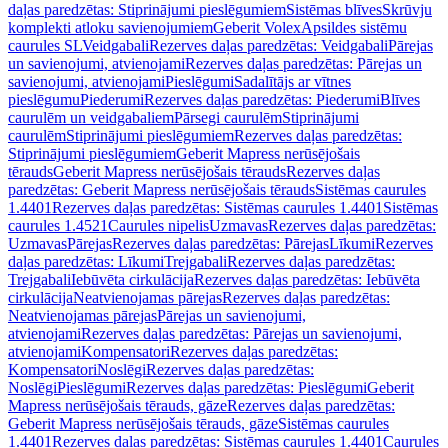
daļas paredzētas: Stiprinājumi pieslēgumiem
Sistēmas blīves
Skrūvju
komplekti atloku savienojumiem
Geberit Volex
Apsildes sistēmu
caurules SL
Veidgabali
Rezerves daļas paredzētas: Veidgabali
Pārejas
un savienojumi, atvienojami
Rezerves daļas paredzētas: Pārejas un
savienojumi, atvienojami
Pieslēgumi
Sadalītājs ar vītnes
pieslēgumu
Piederumi
Rezerves daļas paredzētas: Piederumi
Blīves
caurulēm un veidgabaliem
Pārsegi caurulēm
Stiprinājumi
caurulēm
Stiprinājumi pieslēgumiem
Rezerves daļas paredzētas:
Stiprinājumi pieslēgumiem
Geberit Mapress nerūsējošais
tērauds
Geberit Mapress nerūsējošais tērauds
Rezerves daļas
paredzētas: Geberit Mapress nerūsējošais tērauds
Sistēmas caurules
1.4401
Rezerves daļas paredzētas: Sistēmas caurules 1.4401
Sistēmas
caurules 1.4521
Caurules nipelis
Uzmavas
Rezerves daļas paredzētas:
Uzmavas
Pārejas
Rezerves daļas paredzētas: Pārejas
Līkumi
Rezerves
daļas paredzētas: Līkumi
Trejgabali
Rezerves daļas paredzētas:
Trejgabali
Iebūvēta cirkulācija
Rezerves daļas paredzētas: Iebūvēta
cirkulācija
Neatvienojamas pārejas
Rezerves daļas paredzētas:
Neatvienojamas pārejas
Pārejas un savienojumi,
atvienojami
Rezerves daļas paredzētas: Pārejas un savienojumi,
atvienojami
Kompensatori
Rezerves daļas paredzētas:
Kompensatori
Noslēgi
Rezerves daļas paredzētas:
Noslēgi
Pieslēgumi
Rezerves daļas paredzētas: Pieslēgumi
Geberit
Mapress nerūsējošais tērauds, gāze
Rezerves daļas paredzētas:
Geberit Mapress nerūsējošais tērauds, gāze
Sistēmas caurules
1.4401
Rezerves daļas paredzētas: Sistēmas caurules 1.4401
Caurules