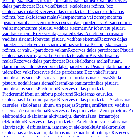
Pisuāri, skalošanas režīms, ar skalošanas malu
Bez vāka
Rezerves
daļas paredzētas: Bez vāka
Pisuāri, skalošanas režīms, bez
skalošanas malas
Rezerves daļas paredzētas: Pisuāri, skalošanas
režīms, bez skalošanas malas
Virsapmetuma vai zemapmetuma
pisuāru vadības sistēmām
Rezerves daļas paredzētas: Virsapmetuma
vai zemapmetuma pisuāru vadības sistēmām
Ar iebūvētu pisuāru
vadības sistēmu
Rezerves daļas paredzētas: Ar iebūvētu pisuāru
vadības sistēmu
Iebūvētai pisuāru vadības sistēmai
Rezerves daļas
paredzētas: Iebūvētai pisuāru vadības sistēmai
Pisuāri, skalošanas
režīms, ar vāku / paredzēts vākam
Rezerves daļas paredzētas: Pisuāri,
skalošanas režīms, ar vāku / paredzēts vākam
Bez skalošanas
malas
Rezerves daļas paredzētas: Bez skalošanas malas
Pisuāri,
darbībai bez ūdens
Rezerves daļas paredzētas: Pisuāri, darbībai bez
ūdens
Bez vāka
Rezerves daļas paredzētas: Bez vāka
Pisuāru
nodalīšanas sienas
Plastmasas pisuāru nodalīšanas sienas
Stikla
pisuāru nodalīšanas sienas
Keramikas sanitārtehnikas pisuāru
nodalīšanas sienas
Piederumi
Rezerves daļas paredzētas:
Piederumi
Sifoni un sifonu piederumi
Skalošanas caurules,
skalošanas līkumi un pārejas
Rezerves daļas paredzētas: Skalošanas
caurules, skalošanas līkumi un pārejas
Stiprinājumi
Pisuāru vadības
sistēmas
Zemapmetuma
Rezerves daļas paredzētas: Zemapmetuma
Ar
elektronisku skalošanas aktivizāciju, darbināšana, izmantojot
elektrotīklu
Rezerves daļas paredzētas: Ar elektronisku skalošanas
aktivizāciju, darbināšana, izmantojot elektrotīklu
Ar elektronisku
skalošanas aktivizāciju, darbināšana, izmantojot baterijas
Rezerves