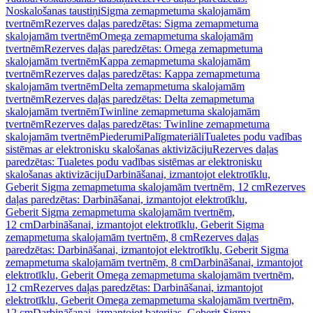
Noskalošanas taustiņi
Sigma zemapmetuma skalojamām
tvertnēm
Rezerves daļas paredzētas: Sigma zemapmetuma
skalojamām tvertnēm
Omega zemapmetuma skalojamām
tvertnēm
Rezerves daļas paredzētas: Omega zemapmetuma
skalojamām tvertnēm
Kappa zemapmetuma skalojamām
tvertnēm
Rezerves daļas paredzētas: Kappa zemapmetuma
skalojamām tvertnēm
Delta zemapmetuma skalojamām
tvertnēm
Rezerves daļas paredzētas: Delta zemapmetuma
skalojamām tvertnēm
Twinline zemapmetuma skalojamām
tvertnēm
Rezerves daļas paredzētas: Twinline zemapmetuma
skalojamām tvertnēm
Piederumi
Palīgmateriāli
Tualetes podu vadības
sistēmas ar elektronisku skalošanas aktivizāciju
Rezerves daļas
paredzētas: Tualetes podu vadības sistēmas ar elektronisku
skalošanas aktivizāciju
Darbināšanai, izmantojot elektrotīklu,
Geberit Sigma zemapmetuma skalojamām tvertnēm, 12 cm
Rezerves
daļas paredzētas: Darbināšanai, izmantojot elektrotīklu,
Geberit Sigma zemapmetuma skalojamām tvertnēm,
12 cm
Darbināšanai, izmantojot elektrotīklu, Geberit Sigma
zemapmetuma skalojamām tvertnēm, 8 cm
Rezerves daļas
paredzētas: Darbināšanai, izmantojot elektrotīklu, Geberit Sigma
zemapmetuma skalojamām tvertnēm, 8 cm
Darbināšanai, izmantojot
elektrotīklu, Geberit Omega zemapmetuma skalojamām tvertnēm,
12 cm
Rezerves daļas paredzētas: Darbināšanai, izmantojot
elektrotīklu, Geberit Omega zemapmetuma skalojamām tvertnēm,
12 cm
Darbināšanai, izmantojot baterijas, Geberit Sigma