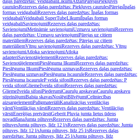
daļas paredzētas: Veidgabali
Līkumi
Atzari
Pārejas
Piekļuves
caurules
Rezerves daļas paredzētas: Piekļuves caurules
Pārejas
Īpašas
formas veidgabali
Rezerves daļas paredzētas: Īpašas formas
veidgabali
Veidgabali SuperTube
Līkumi
Īpašas formas
veidgabali
Savienojumi
Rezerves daļas paredzētas:
Savienojumi
Metināmie savienojumi
Uzmavu savienojumi
Rezerves
daļas paredzētas: Uzmavu savienojumi
Pārejas uz citiem
materiāliem
Rezerves daļas paredzētas: Pārejas uz citiem
materiāliem
Vītņu savienojumi
Rezerves daļas paredzētas: Vītņu
savienojumi
Atloka savienojumi
Atloka
adapteri
Savienotājelementi
Rezerves daļas paredzētas:
Savienotājelementi
Pieslēguma līkumi
Rezerves daļas paredzētas:
Pieslēguma līkumi
Pieslēguma uzmavas
Rezerves daļas paredzētas:
Pieslēguma uzmavas
Pieslēguma īscaurule
Rezerves daļas paredzētas:
Pieslēguma īscaurule
P veida sifoni
Rezerves daļas paredzētas: P
veida sifoni
Gliemežveida sifoni
Rezerves daļas paredzētas:
Gliemežveida sifoni
Piederumi
Cauruļu apskavas
Cauruļu apskavu
stiprinājumi
Balsta skavas
Noslēgi
Blīvējumi
Celtniecības
aizsargelementi
Palīgmateriāli
Kanalizācijas ventilācijas
vārsti
Ventilācijas vārsti
Rezerves daļas paredzētas: Ventilācijas
vārsti
Enerģijas pretvārsti
Geberit Pluvia jumta lietus ūdens
novadīšana
Jumta piltuves
Rezerves daļas paredzētas: Jumta
piltuves
Jumta piltuves, līdz 12 l/s
Rezerves daļas paredzētas: Jumta
piltuves, līdz 12 l/s
Jumta piltuves, līdz 25 l/s
Rezerves daļas
paredzētas: Jumta piltuves, līdz 25 l/s
Jumta piltuves, līdz