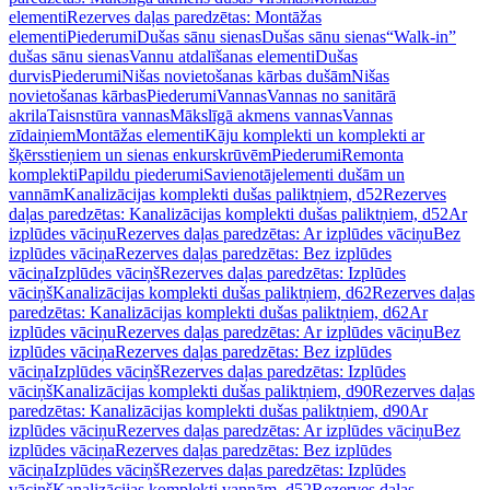
elementi
Rezerves daļas paredzētas: Montāžas
elementi
Piederumi
Dušas sānu sienas
Dušas sānu sienas
“Walk-in”
dušas sānu sienas
Vannu atdalīšanas elementi
Dušas
durvis
Piederumi
Nišas novietošanas kārbas dušām
Nišas
novietošanas kārbas
Piederumi
Vannas
Vannas no sanitārā
akrila
Taisnstūra vannas
Mākslīgā akmens vannas
Vannas
zīdaiņiem
Montāžas elementi
Kāju komplekti un komplekti ar
šķērsstieņiem un sienas enkurskrūvēm
Piederumi
Remonta
komplekti
Papildu piederumi
Savienotājelementi dušām un
vannām
Kanalizācijas komplekti dušas paliktņiem, d52
Rezerves
daļas paredzētas: Kanalizācijas komplekti dušas paliktņiem, d52
Ar
izplūdes vāciņu
Rezerves daļas paredzētas: Ar izplūdes vāciņu
Bez
izplūdes vāciņa
Rezerves daļas paredzētas: Bez izplūdes
vāciņa
Izplūdes vāciņš
Rezerves daļas paredzētas: Izplūdes
vāciņš
Kanalizācijas komplekti dušas paliktņiem, d62
Rezerves daļas
paredzētas: Kanalizācijas komplekti dušas paliktņiem, d62
Ar
izplūdes vāciņu
Rezerves daļas paredzētas: Ar izplūdes vāciņu
Bez
izplūdes vāciņa
Rezerves daļas paredzētas: Bez izplūdes
vāciņa
Izplūdes vāciņš
Rezerves daļas paredzētas: Izplūdes
vāciņš
Kanalizācijas komplekti dušas paliktņiem, d90
Rezerves daļas
paredzētas: Kanalizācijas komplekti dušas paliktņiem, d90
Ar
izplūdes vāciņu
Rezerves daļas paredzētas: Ar izplūdes vāciņu
Bez
izplūdes vāciņa
Rezerves daļas paredzētas: Bez izplūdes
vāciņa
Izplūdes vāciņš
Rezerves daļas paredzētas: Izplūdes
vāciņš
Kanalizācijas komplekti vannām, d52
Rezerves daļas