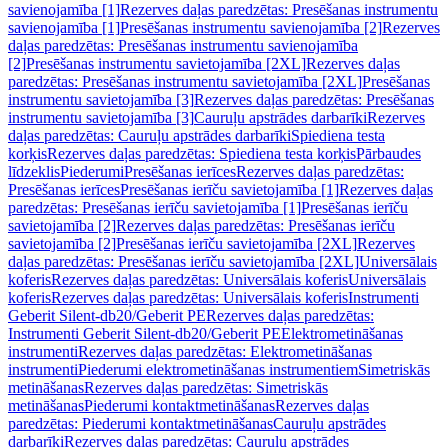
savienojamība [1]
Rezerves daļas paredzētas: Presēšanas instrumentu
savienojamība [1]
Presēšanas instrumentu savienojamība [2]
Rezerves
daļas paredzētas: Presēšanas instrumentu savienojamība
[2]
Presēšanas instrumentu savietojamība [2XL]
Rezerves daļas
paredzētas: Presēšanas instrumentu savietojamība [2XL]
Presēšanas
instrumentu savietojamība [3]
Rezerves daļas paredzētas: Presēšanas
instrumentu savietojamība [3]
Cauruļu apstrādes darbarīki
Rezerves
daļas paredzētas: Cauruļu apstrādes darbarīki
Spiediena testa
korķis
Rezerves daļas paredzētas: Spiediena testa korķis
Pārbaudes
līdzeklis
Piederumi
Presēšanas ierīces
Rezerves daļas paredzētas:
Presēšanas ierīces
Presēšanas ierīču savietojamība [1]
Rezerves daļas
paredzētas: Presēšanas ierīču savietojamība [1]
Presēšanas ierīču
savietojamība [2]
Rezerves daļas paredzētas: Presēšanas ierīču
savietojamība [2]
Presēšanas ierīču savietojamība [2XL]
Rezerves
daļas paredzētas: Presēšanas ierīču savietojamība [2XL]
Universālais
koferis
Rezerves daļas paredzētas: Universālais koferis
Universālais
koferis
Rezerves daļas paredzētas: Universālais koferis
Instrumenti
Geberit Silent-db20/Geberit PE
Rezerves daļas paredzētas:
Instrumenti Geberit Silent-db20/Geberit PE
Elektrometināšanas
instrumenti
Rezerves daļas paredzētas: Elektrometināšanas
instrumenti
Piederumi elektrometināšanas instrumentiem
Simetriskās
metināšanas
Rezerves daļas paredzētas: Simetriskās
metināšanas
Piederumi kontaktmetināšanas
Rezerves daļas
paredzētas: Piederumi kontaktmetināšanas
Cauruļu apstrādes
darbarīki
Rezerves daļas paredzētas: Cauruļu apstrādes