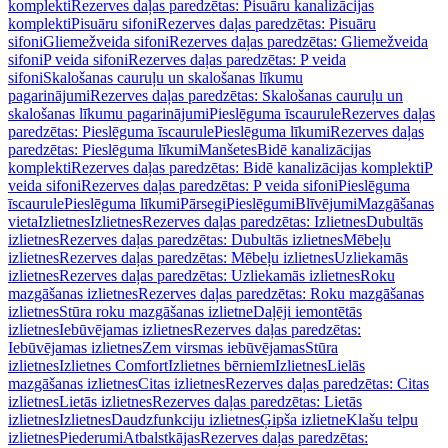
komplekti
Rezerves daļas paredzētas: Pisuāru kanalizācijas
komplekti
Pisuāru sifoni
Rezerves daļas paredzētas: Pisuāru
sifoni
Gliemežveida sifoni
Rezerves daļas paredzētas: Gliemežveida
sifoni
P veida sifoni
Rezerves daļas paredzētas: P veida
sifoni
Skalošanas cauruļu un skalošanas līkumu
pagarinājumi
Rezerves daļas paredzētas: Skalošanas cauruļu un
skalošanas līkumu pagarinājumi
Pieslēguma īscaurule
Rezerves daļas
paredzētas: Pieslēguma īscaurule
Pieslēguma līkumi
Rezerves daļas
paredzētas: Pieslēguma līkumi
Manšetes
Bidē kanalizācijas
komplekti
Rezerves daļas paredzētas: Bidē kanalizācijas komplekti
P
veida sifoni
Rezerves daļas paredzētas: P veida sifoni
Pieslēguma
īscaurule
Pieslēguma līkumi
Pārsegi
Pieslēgumi
Blīvējumi
Mazgāšanas
vieta
Izlietnes
Izlietnes
Rezerves daļas paredzētas: Izlietnes
Dubultās
izlietnes
Rezerves daļas paredzētas: Dubultās izlietnes
Mēbeļu
izlietnes
Rezerves daļas paredzētas: Mēbeļu izlietnes
Uzliekamās
izlietnes
Rezerves daļas paredzētas: Uzliekamās izlietnes
Roku
mazgāšanas izlietnes
Rezerves daļas paredzētas: Roku mazgāšanas
izlietnes
Stūra roku mazgāšanas izlietne
Daļēji iemontētās
izlietnes
Iebūvējamas izlietnes
Rezerves daļas paredzētas:
Iebūvējamas izlietnes
Zem virsmas iebūvējamas
Stūra
izlietnes
Izlietnes Comfort
Izlietnes bērniem
Izlietnes
Lielās
mazgāšanas izlietnes
Citas izlietnes
Rezerves daļas paredzētas: Citas
izlietnes
Lietās izlietnes
Rezerves daļas paredzētas: Lietās
izlietnes
Izlietnes
Daudzfunkciju izlietnes
Ģipša izlietne
Klašu telpu
izlietnes
Piederumi
Atbalstkājas
Rezerves daļas paredzētas: