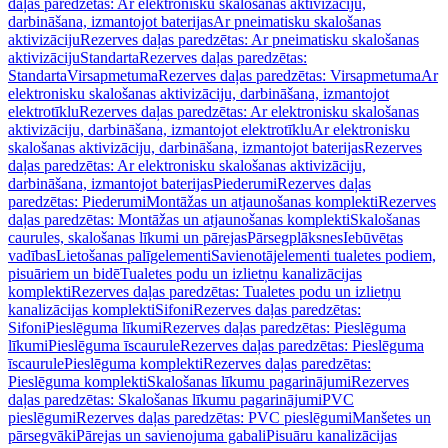
daļas paredzētas: Ar elektronisku skalošanas aktivizāciju,
darbināšana, izmantojot baterijas
Ar pneimatisku skalošanas
aktivizāciju
Rezerves daļas paredzētas: Ar pneimatisku skalošanas
aktivizāciju
Standarta
Rezerves daļas paredzētas:
Standarta
Virsapmetuma
Rezerves daļas paredzētas: Virsapmetuma
Ar
elektronisku skalošanas aktivizāciju, darbināšana, izmantojot
elektrotīklu
Rezerves daļas paredzētas: Ar elektronisku skalošanas
aktivizāciju, darbināšana, izmantojot elektrotīklu
Ar elektronisku
skalošanas aktivizāciju, darbināšana, izmantojot baterijas
Rezerves
daļas paredzētas: Ar elektronisku skalošanas aktivizāciju,
darbināšana, izmantojot baterijas
Piederumi
Rezerves daļas
paredzētas: Piederumi
Montāžas un atjaunošanas komplekti
Rezerves
daļas paredzētas: Montāžas un atjaunošanas komplekti
Skalošanas
caurules, skalošanas līkumi un pārejas
Pārsegplāksnes
Iebūvētas
vadības
Lietošanas palīgelementi
Savienotājelementi tualetes podiem,
pisuāriem un bidē
Tualetes podu un izlietņu kanalizācijas
komplekti
Rezerves daļas paredzētas: Tualetes podu un izlietņu
kanalizācijas komplekti
Sifoni
Rezerves daļas paredzētas:
Sifoni
Pieslēguma līkumi
Rezerves daļas paredzētas: Pieslēguma
līkumi
Pieslēguma īscaurule
Rezerves daļas paredzētas: Pieslēguma
īscaurule
Pieslēguma komplekti
Rezerves daļas paredzētas:
Pieslēguma komplekti
Skalošanas līkumu pagarinājumi
Rezerves
daļas paredzētas: Skalošanas līkumu pagarinājumi
PVC
pieslēgumi
Rezerves daļas paredzētas: PVC pieslēgumi
Manšetes un
pārsegvāki
Pārejas un savienojuma gabali
Pisuāru kanalizācijas