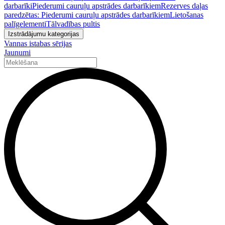
darbarīki
Piederumi cauruļu apstrādes darbarīkiem
Rezerves daļas
paredzētas: Piederumi cauruļu apstrādes darbarīkiem
Lietošanas
palīgelementi
Tālvadības pultis
Izstrādājumu kategorijas
Vannas istabas sērijas
Jaunumi