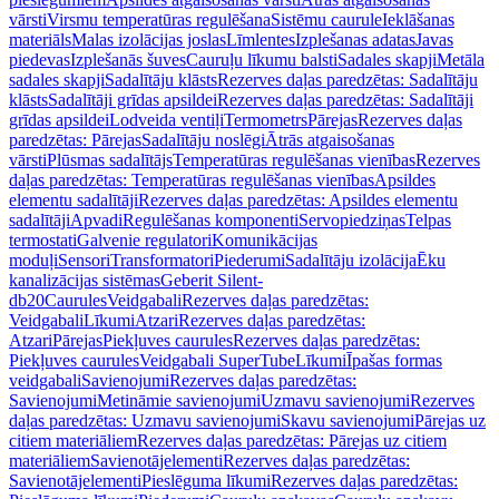
vārsti
Virsmu temperatūras regulēšana
Sistēmu caurule
Ieklāšanas
materiāls
Malas izolācijas joslas
Līmlentes
Izplešanas adatas
Javas
piedevas
Izplešanās šuves
Cauruļu līkumu balsti
Sadales skapji
Metāla
sadales skapji
Sadalītāju klāsts
Rezerves daļas paredzētas: Sadalītāju
klāsts
Sadalītāji grīdas apsildei
Rezerves daļas paredzētas: Sadalītāji
grīdas apsildei
Lodveida ventiļi
Termometrs
Pārejas
Rezerves daļas
paredzētas: Pārejas
Sadalītāju noslēgi
Ātrās atgaisošanas
vārsti
Plūsmas sadalītājs
Temperatūras regulēšanas vienības
Rezerves
daļas paredzētas: Temperatūras regulēšanas vienības
Apsildes
elementu sadalītāji
Rezerves daļas paredzētas: Apsildes elementu
sadalītāji
Apvadi
Regulēšanas komponenti
Servopiedziņas
Telpas
termostati
Galvenie regulatori
Komunikācijas
moduļi
Sensori
Transformatori
Piederumi
Sadalītāju izolācija
Ēku
kanalizācijas sistēmas
Geberit Silent-
db20
Caurules
Veidgabali
Rezerves daļas paredzētas:
Veidgabali
Līkumi
Atzari
Rezerves daļas paredzētas:
Atzari
Pārejas
Piekļuves caurules
Rezerves daļas paredzētas:
Piekļuves caurules
Veidgabali SuperTube
Līkumi
Īpašas formas
veidgabali
Savienojumi
Rezerves daļas paredzētas:
Savienojumi
Metināmie savienojumi
Uzmavu savienojumi
Rezerves
daļas paredzētas: Uzmavu savienojumi
Skavu savienojumi
Pārejas uz
citiem materiāliem
Rezerves daļas paredzētas: Pārejas uz citiem
materiāliem
Savienotājelementi
Rezerves daļas paredzētas:
Savienotājelementi
Pieslēguma līkumi
Rezerves daļas paredzētas: