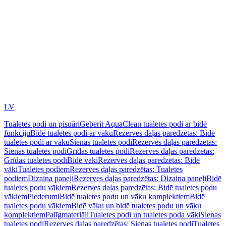
LV
Tualetes podi un pisuāri
Geberit AquaClean tualetes podi ar bidē
funkciju
Bidē tualetes podi ar vāku
Rezerves daļas paredzētas: Bidē
tualetes podi ar vāku
Sienas tualetes podi
Rezerves daļas paredzētas:
Sienas tualetes podi
Grīdas tualetes podi
Rezerves daļas paredzētas:
Grīdas tualetes podi
Bidē vāki
Rezerves daļas paredzētas: Bidē
vāki
Tualetes podiem
Rezerves daļas paredzētas: Tualetes
podiem
Dizaina paneļi
Rezerves daļas paredzētas: Dizaina paneļi
Bidē
tualetes podu vākiem
Rezerves daļas paredzētas: Bidē tualetes podu
vākiem
Piederumi
Bidē tualetes podu un vāku komplektiem
Bidē
tualetes podu vākiem
Bidē vāku un bidē tualetes podu un vāku
komplektiem
Palīgmateriāli
Tualetes podi un tualetes poda vāki
Sienas
tualetes podi
Rezerves daļas paredzētas: Sienas tualetes podi
Tualetes