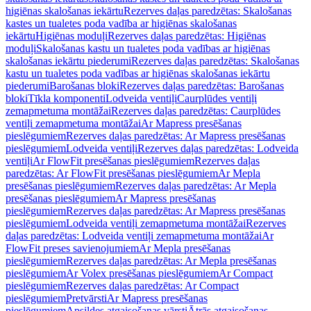
higiēnas skalošanas iekārtu
Rezerves daļas paredzētas: Skalošanas
kastes un tualetes poda vadība ar higiēnas skalošanas
iekārtu
Higiēnas moduļi
Rezerves daļas paredzētas: Higiēnas
moduļi
Skalošanas kastu un tualetes poda vadības ar higiēnas
skalošanas iekārtu piederumi
Rezerves daļas paredzētas: Skalošanas
kastu un tualetes poda vadības ar higiēnas skalošanas iekārtu
piederumi
Barošanas bloki
Rezerves daļas paredzētas: Barošanas
bloki
Tīkla komponenti
Lodveida ventiļi
Caurplūdes ventiļi
zemapmetuma montāžai
Rezerves daļas paredzētas: Caurplūdes
ventiļi zemapmetuma montāžai
Ar Mapress presēšanas
pieslēgumiem
Rezerves daļas paredzētas: Ar Mapress presēšanas
pieslēgumiem
Lodveida ventiļi
Rezerves daļas paredzētas: Lodveida
ventiļi
Ar FlowFit presēšanas pieslēgumiem
Rezerves daļas
paredzētas: Ar FlowFit presēšanas pieslēgumiem
Ar Mepla
presēšanas pieslēgumiem
Rezerves daļas paredzētas: Ar Mepla
presēšanas pieslēgumiem
Ar Mapress presēšanas
pieslēgumiem
Rezerves daļas paredzētas: Ar Mapress presēšanas
pieslēgumiem
Lodveida ventiļi zemapmetuma montāžai
Rezerves
daļas paredzētas: Lodveida ventiļi zemapmetuma montāžai
Ar
FlowFit preses savienojumiem
Ar Mepla presēšanas
pieslēgumiem
Rezerves daļas paredzētas: Ar Mepla presēšanas
pieslēgumiem
Ar Volex presēšanas pieslēgumiem
Ar Compact
pieslēgumiem
Rezerves daļas paredzētas: Ar Compact
pieslēgumiem
Pretvārsti
Ar Mapress presēšanas
pieslēgumiem
Apsildes atgaisošanas vārsti
Ātrās atgaisošanas