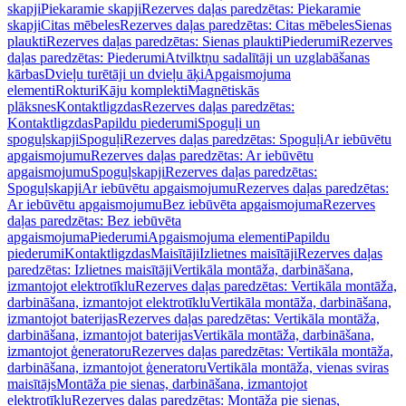
skapji
Piekaramie skapji
Rezerves daļas paredzētas: Piekaramie
skapji
Citas mēbeles
Rezerves daļas paredzētas: Citas mēbeles
Sienas
plaukti
Rezerves daļas paredzētas: Sienas plaukti
Piederumi
Rezerves
daļas paredzētas: Piederumi
Atvilktņu sadalītāji un uzglabāšanas
kārbas
Dvieļu turētāji un dvieļu āķi
Apgaismojuma
elementi
Rokturi
Kāju komplekti
Magnētiskās
plāksnes
Kontaktligzdas
Rezerves daļas paredzētas:
Kontaktligzdas
Papildu piederumi
Spoguļi un
spoguļskapji
Spoguļi
Rezerves daļas paredzētas: Spoguļi
Ar iebūvētu
apgaismojumu
Rezerves daļas paredzētas: Ar iebūvētu
apgaismojumu
Spoguļskapji
Rezerves daļas paredzētas:
Spoguļskapji
Ar iebūvētu apgaismojumu
Rezerves daļas paredzētas:
Ar iebūvētu apgaismojumu
Bez iebūvēta apgaismojuma
Rezerves
daļas paredzētas: Bez iebūvēta
apgaismojuma
Piederumi
Apgaismojuma elementi
Papildu
piederumi
Kontaktligzdas
Maisītāji
Izlietnes maisītāji
Rezerves daļas
paredzētas: Izlietnes maisītāji
Vertikāla montāža, darbināšana,
izmantojot elektrotīklu
Rezerves daļas paredzētas: Vertikāla montāža,
darbināšana, izmantojot elektrotīklu
Vertikāla montāža, darbināšana,
izmantojot baterijas
Rezerves daļas paredzētas: Vertikāla montāža,
darbināšana, izmantojot baterijas
Vertikāla montāža, darbināšana,
izmantojot ģeneratoru
Rezerves daļas paredzētas: Vertikāla montāža,
darbināšana, izmantojot ģeneratoru
Vertikāla montāža, vienas sviras
maisītājs
Montāža pie sienas, darbināšana, izmantojot
elektrotīklu
Rezerves daļas paredzētas: Montāža pie sienas,