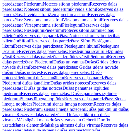
paredzētas: Piederumi
Noteces sifonu piederumi
Rezerves daļas
paredzētas: Noteces sifonu piederumi
P veida sifoni
Rezerves daļas
paredzētas: P veida sifoni
Zemapmetuma sifoni
Rezerves daļas
paredzētas: Zemapmetuma sifoni
Virsapmetuma sifoni
Rezerves daļas
paredzētas: Virsapmetuma sifoni
Pieslēgumi
Rezerves daļas
paredzētas: Pieslēgumi
Piederumi
Noteces sifoni saimniecības
izlietnēm
Rezerves daļas paredzētas: Noteces sifoni saimniecības
izlietnēm
Sifoni
Rezerves daļas paredzētas: Sifoni
Pieslēguma
līkumi
Rezerves daļas paredzētas: Pieslēguma līkumi
Pieslēguma
īscaurule
Rezerves daļas paredzētas: Pieslēguma īscaurule
Izplūdes
vārsti
Rezerves daļas paredzētas: Izplūdes vārsti
Piederumi
Rezerves
daļas paredzētas: Piederumi
Dušas un vannas
Dušas
Grīdas ūdens
novade dušām
Rezerves daļas paredzētas: Grīdas ūdens novade
dušām
Dušas noteces
Rezerves daļas paredzētas: Dušas
noteces
Piederumi dušas kanāliem
Rezerves daļas paredzētas:
Piederumi dušas kanāliem
Dušas grīdas noteces
Rezerves daļas
paredzētas: Dušas grīdas noteces
Dušas pamatnes izplūdes
piederumi
Rezerves daļas paredzētas: Dušas pamatnes izplūdes
piederumi
Sienas līmeņa noplūdes
Rezerves daļas paredzētas: Sienas
līmeņa noplūdes
Piederumi sienas līmeņa notecēm
Rezerves daļas
paredzētas: Piederumi sienas līmeņa notecēm
Dušas paliktņi un dušas
virsmas
Rezerves daļas paredzētas: Dušas paliktņi un dušas
virsmas
Mākslīgā akmens dušas virsmas un Geberit Duofix
uzstādīšanas elementi
Mākslīgā akmens dušas virsmas
Rezerves daļas
paredzētas: Mākslīgā akmens dušas virsmas
Montāžas