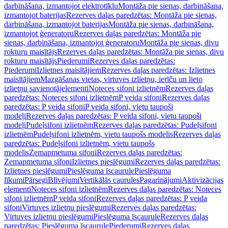
darbināšana, izmantojot elektrotīklu
Montāža pie sienas, darbināšana,
izmantojot baterijas
Rezerves daļas paredzētas: Montāža pie sienas,
darbināšana, izmantojot baterijas
Montāža pie sienas, darbināšana,
izmantojot ģeneratoru
Rezerves daļas paredzētas: Montāža pie
sienas, darbināšana, izmantojot ģeneratoru
Montāža pie sienas, divu
rokturu maisītājs
Rezerves daļas paredzētas: Montāža pie sienas, divu
rokturu maisītājs
Piederumi
Rezerves daļas paredzētas:
Piederumi
Izlietnes maisītājiem
Rezerves daļas paredzētas: Izlietnes
maisītājiem
Mazgāšanas vietas, virtuves izlietņu, ierīču un lieto
izlietņu savienotājelementi
Noteces sifoni izlietnēm
Rezerves daļas
paredzētas: Noteces sifoni izlietnēm
P veida sifoni
Rezerves daļas
paredzētas: P veida sifoni
P veida sifoni, vietu taupoši
modeļi
Rezerves daļas paredzētas: P veida sifoni, vietu taupoši
modeļi
Pudeļsifoni izlietnēm
Rezerves daļas paredzētas: Pudeļsifoni
izlietnēm
Pudeļsifoni izlietnēm, vietu taupošs modelis
Rezerves daļas
paredzētas: Pudeļsifoni izlietnēm, vietu taupošs
modelis
Zemapmetuma sifoni
Rezerves daļas paredzētas:
Zemapmetuma sifoni
Izlietnes pieslēgumi
Rezerves daļas paredzētas:
Izlietnes pieslēgumi
Pieslēguma īscaurule
Pieslēguma
līkumi
Pārsegi
Blīvējumi
Vertikālās caurules
Pagarinājumi
Aktivizācijas
elementi
Noteces sifoni izlietnēm
Rezerves daļas paredzētas: Noteces
sifoni izlietnēm
P veida sifoni
Rezerves daļas paredzētas: P veida
sifoni
Virtuves izlietņu pieslēgumi
Rezerves daļas paredzētas:
Virtuves izlietņu pieslēgumi
Pieslēguma īscaurule
Rezerves daļas
paredzētas: Pieslēguma īscaurule
Piederumi
Rezerves daļas