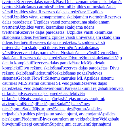
tvertnes
Rezerves daļas paredzētas: Delta zemapmetuma skalojamās
tvertnes
Skalošanas caurules
Piederumi
Uzpildes un noskalošanas
vārsti
Uzpildes vārsti
Rezerves daļas paredzētas: Uzpildes
vārsti
Uzpildes vārsti zemapmetuma skalojamām tvertnēm
Rezerves
daļas paredzētas: Uzpildes vārsti zemapmetuma skalojamām
tvertnēm
Uzpildes vārsti keramikas skalojamā ūdens
tvertnēm
Rezerves daļas paredzētas: Uzpildes vārsti keramikas
skalojamā ūdens tvertnēm
Uzpildes vārsti universālajām skalojamā
ūdens tvertnēm
Rezerves daļas paredzētas: Uzpildes vārsti
universālajām skalojamā ūdens tvertnēm
Noskalošanas
vārsti
Rezerves daļas paredzētas: Noskalošanas vārsti
Divu režīmu
skalošana
Rezerves daļas paredzētas: Divu režīmu skalošana
Iekšējo
detaļu komplekti
Rezerves daļas paredzētas: Iekšējo detaļu
komplekti
Divu režīmu skalošana
Rezerves daļas paredzētas: Divu
režīmu skalošana
Piederumi
Noskalošanas pogas
Padeves
sistēmas
Geberit FlowFit
Sistēmu caurules ML
Apsildes sistēmu
caurules ML
Sistēmu caurules SL
Veidgabali
Rezerves daļas
paredzētas: Veidgabali
Savienojumi
Pārejas
Līkumi
Trejgabali
Iebūvēta
cirkulācija
Rezerves daļas paredzētas: Iebūvēta
cirkulācija
Neatvienojamas pārejas
Pārejas un savienojumi,
atvienojami
Noslēgi
Pieslēgumi
Sadalītājs ar vītnes
pieslēgumu
Sadalītājs ar presēšanas pieslēgumu
Apsildes
trejgabals
Apsildes pārejas un savienojumi, atvienojami
Apsildes
pieslēgumi
Piederumi
Blīves caurulēm un veidgabaliem
Veidgabalu
blīvējumi
Pārsegi caurulēm
Stiprinājumi caurulēm
Stiprinājumi