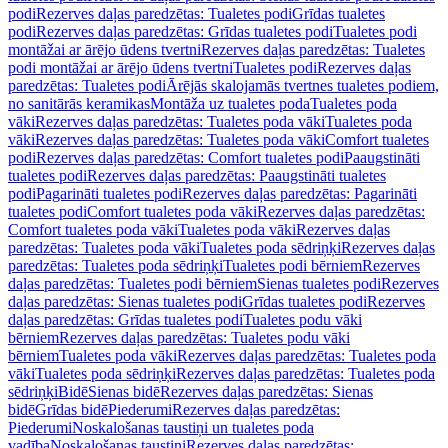
podi
Rezerves daļas paredzētas: Tualetes podi
Grīdas tualetes
podi
Rezerves daļas paredzētas: Grīdas tualetes podi
Tualetes podi
montāžai ar ārējo ūdens tvertni
Rezerves daļas paredzētas: Tualetes
podi montāžai ar ārējo ūdens tvertni
Tualetes podi
Rezerves daļas
paredzētas: Tualetes podi
Ārējās skalojamās tvertnes tualetes podiem,
no sanitārās keramikas
Montāža uz tualetes poda
Tualetes poda
vāki
Rezerves daļas paredzētas: Tualetes poda vāki
Tualetes poda
vāki
Rezerves daļas paredzētas: Tualetes poda vāki
Comfort tualetes
podi
Rezerves daļas paredzētas: Comfort tualetes podi
Paaugstināti
tualetes podi
Rezerves daļas paredzētas: Paaugstināti tualetes
podi
Pagarināti tualetes podi
Rezerves daļas paredzētas: Pagarināti
tualetes podi
Comfort tualetes poda vāki
Rezerves daļas paredzētas:
Comfort tualetes poda vāki
Tualetes poda vāki
Rezerves daļas
paredzētas: Tualetes poda vāki
Tualetes poda sēdriņķi
Rezerves daļas
paredzētas: Tualetes poda sēdriņķi
Tualetes podi bērniem
Rezerves
daļas paredzētas: Tualetes podi bērniem
Sienas tualetes podi
Rezerves
daļas paredzētas: Sienas tualetes podi
Grīdas tualetes podi
Rezerves
daļas paredzētas: Grīdas tualetes podi
Tualetes podu vāki
bērniem
Rezerves daļas paredzētas: Tualetes podu vāki
bērniem
Tualetes poda vāki
Rezerves daļas paredzētas: Tualetes poda
vāki
Tualetes poda sēdriņķi
Rezerves daļas paredzētas: Tualetes poda
sēdriņķi
Bidē
Sienas bidē
Rezerves daļas paredzētas: Sienas
bidē
Grīdas bidē
Piederumi
Rezerves daļas paredzētas:
Piederumi
Noskalošanas taustiņi un tualetes poda
vadība
Noskalošanas taustiņi
Rezerves daļas paredzētas: