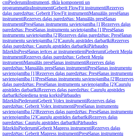
cm
Piederumi
Instrumenti, tīkla komponenti un
programmatūra
Instrumenti
Geberit FlowFit instrumenti
Rezerves
daļas paredzētas: Geberit FlowFit instrumenti
Manuālās presēšanas
instrumenti
Rezerves daļas paredzētas: Manuālās presēšanas
instrumenti
Presēšanas instrumentu savietojamība [1]
Rezerves daļas
paredzētas: Presēšanas instrumentu savietojamība [1]
Presēšanas
instrumentu savietojamība [2]
Rezerves daļas paredzētas: Presēšanas
instrumentu savietojamība [2]
Cauruļu apstrādes darbarīki
Rezerves
daļas paredzētas: Cauruļu apstrādes darbarīki
Pārbaudes
līdzeklis
Presēšanas ierīces ar instrumentiem
Piederumi
Geberit Mepla
instrumenti
Rezerves daļas paredzētas: Geberit Mepla
instrumenti
Manuālās presēšanas instrumenti
Rezerves daļas
paredzētas: Manuālās presēšanas instrumenti
Presēšanas instrumentu
savienojamība [1]
Rezerves daļas paredzētas: Presēšanas instrumentu
savienojamība [1]
Presēšanas instrumentu savienojamība [2]
Rezerves
daļas paredzētas: Presēšanas instrumentu savienojamība [2]
Cauruļu
apstrādes darbarīki
Rezerves daļas paredzētas: Cauruļu apstrādes
darbarīki
Spiediena testa korķis
Pārbaudes
līdzeklis
Piederumi
Geberit Volex instrumenti
Rezerves daļas
paredzētas: Geberit Volex instrumenti
Presēšanas instrumentu
savienojamība [2]
Rezerves daļas paredzētas: Presēšanas instrumentu
savienojamība [2]
Cauruļu apstrādes darbarīki
Rezerves daļas
paredzētas: Cauruļu apstrādes darbarīki
Pārbaudes
līdzeklis
Piederumi
Geberit Mapress instrumenti
Rezerves daļas
paredzētas: Geberit Mapress instrumenti
Presēšanas instrumentu