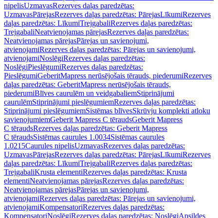
nipelis
Uzmavas
Rezerves daļas paredzētas:
Uzmavas
Pārejas
Rezerves daļas paredzētas: Pārejas
Līkumi
Rezerves
daļas paredzētas: Līkumi
Trejgabali
Rezerves daļas paredzētas:
Trejgabali
Neatvienojamas pārejas
Rezerves daļas paredzētas:
Neatvienojamas pārejas
Pārejas un savienojumi,
atvienojami
Rezerves daļas paredzētas: Pārejas un savienojumi,
atvienojami
Noslēgi
Rezerves daļas paredzētas:
Noslēgi
Pieslēgumi
Rezerves daļas paredzētas:
Pieslēgumi
GeberitMapress nerūsējošais tērauds, piederumi
Rezerves
daļas paredzētas: GeberitMapress nerūsējošais tērauds,
piederumi
Blīves caurulēm un veidgabaliem
Stiprinājumi
caurulēm
Stiprinājumi pieslēgumiem
Rezerves daļas paredzētas:
Stiprinājumi pieslēgumiem
Sistēmas blīves
Skrūvju komplekti atloku
savienojumiem
Geberit Mapress C tērauds
Geberit Mapress
C tērauds
Rezerves daļas paredzētas: Geberit Mapress
C tērauds
Sistēmas caurules 1.0034
Sistēmas caurules
1.0215
Caurules nipelis
Uzmavas
Rezerves daļas paredzētas:
Uzmavas
Pārejas
Rezerves daļas paredzētas: Pārejas
Līkumi
Rezerves
daļas paredzētas: Līkumi
Trejgabali
Rezerves daļas paredzētas:
Trejgabali
Krusta elementi
Rezerves daļas paredzētas: Krusta
elementi
Neatvienojamas pārejas
Rezerves daļas paredzētas:
Neatvienojamas pārejas
Pārejas un savienojumi,
atvienojami
Rezerves daļas paredzētas: Pārejas un savienojumi,
atvienojami
Kompensatori
Rezerves daļas paredzētas:
Kompensatori
Noslēgi
Rezerves daļas paredzētas: Noslēgi
Apsildes