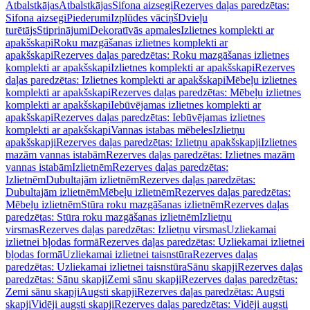
Atbalstkājas
Atbalstkājas
Sifona aizsegi
Rezerves daļas paredzētas:
Sifona aizsegi
Piederumi
Izplūdes vāciņš
Dvieļu
turētājs
Stiprinājumi
Dekoratīvās apmales
Izlietnes komplekti ar
apakšskapi
Roku mazgāšanas izlietnes komplekti ar
apakšskapi
Rezerves daļas paredzētas: Roku mazgāšanas izlietnes
komplekti ar apakšskapi
Izlietnes komplekti ar apakšskapi
Rezerves
daļas paredzētas: Izlietnes komplekti ar apakšskapi
Mēbeļu izlietnes
komplekti ar apakšskapi
Rezerves daļas paredzētas: Mēbeļu izlietnes
komplekti ar apakšskapi
Iebūvējamas izlietnes komplekti ar
apakšskapi
Rezerves daļas paredzētas: Iebūvējamas izlietnes
komplekti ar apakšskapi
Vannas istabas mēbeles
Izlietņu
apakšskapji
Rezerves daļas paredzētas: Izlietņu apakšskapji
Izlietnes
mazām vannas istabām
Rezerves daļas paredzētas: Izlietnes mazām
vannas istabām
Izlietnēm
Rezerves daļas paredzētas:
Izlietnēm
Dubultajām izlietnēm
Rezerves daļas paredzētas:
Dubultajām izlietnēm
Mēbeļu izlietnēm
Rezerves daļas paredzētas:
Mēbeļu izlietnēm
Stūra roku mazgāšanas izlietnēm
Rezerves daļas
paredzētas: Stūra roku mazgāšanas izlietnēm
Izlietņu
virsmas
Rezerves daļas paredzētas: Izlietņu virsmas
Uzliekamai
izlietnei bļodas formā
Rezerves daļas paredzētas: Uzliekamai izlietnei
bļodas formā
Uzliekamai izlietnei taisnstūra
Rezerves daļas
paredzētas: Uzliekamai izlietnei taisnstūra
Sānu skapji
Rezerves daļas
paredzētas: Sānu skapji
Zemi sānu skapji
Rezerves daļas paredzētas:
Zemi sānu skapji
Augsti skapji
Rezerves daļas paredzētas: Augsti
skapji
Vidēji augsti skapji
Rezerves daļas paredzētas: Vidēji augsti