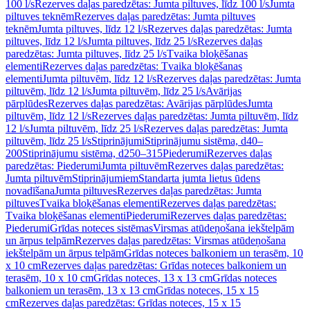
100 l/s
Rezerves daļas paredzētas: Jumta piltuves, līdz 100 l/s
Jumta
piltuves teknēm
Rezerves daļas paredzētas: Jumta piltuves
teknēm
Jumta piltuves, līdz 12 l/s
Rezerves daļas paredzētas: Jumta
piltuves, līdz 12 l/s
Jumta piltuves, līdz 25 l/s
Rezerves daļas
paredzētas: Jumta piltuves, līdz 25 l/s
Tvaika bloķēšanas
elementi
Rezerves daļas paredzētas: Tvaika bloķēšanas
elementi
Jumta piltuvēm, līdz 12 l/s
Rezerves daļas paredzētas: Jumta
piltuvēm, līdz 12 l/s
Jumta piltuvēm, līdz 25 l/s
Avārijas
pārplūdes
Rezerves daļas paredzētas: Avārijas pārplūdes
Jumta
piltuvēm, līdz 12 l/s
Rezerves daļas paredzētas: Jumta piltuvēm, līdz
12 l/s
Jumta piltuvēm, līdz 25 l/s
Rezerves daļas paredzētas: Jumta
piltuvēm, līdz 25 l/s
Stiprinājumi
Stiprinājumu sistēma, d40–
200
Stiprinājumu sistēma, d250–315
Piederumi
Rezerves daļas
paredzētas: Piederumi
Jumta piltuvēm
Rezerves daļas paredzētas:
Jumta piltuvēm
Stiprinājumiem
Standarta jumta lietus ūdens
novadīšana
Jumta piltuves
Rezerves daļas paredzētas: Jumta
piltuves
Tvaika bloķēšanas elementi
Rezerves daļas paredzētas:
Tvaika bloķēšanas elementi
Piederumi
Rezerves daļas paredzētas:
Piederumi
Grīdas noteces sistēmas
Virsmas atūdeņošana iekštelpām
un ārpus telpām
Rezerves daļas paredzētas: Virsmas atūdeņošana
iekštelpām un ārpus telpām
Grīdas noteces balkoniem un terasēm, 10
x 10 cm
Rezerves daļas paredzētas: Grīdas noteces balkoniem un
terasēm, 10 x 10 cm
Grīdas noteces, 13 x 13 cm
Grīdas noteces
balkoniem un terasēm, 13 x 13 cm
Grīdas noteces, 15 x 15
cm
Rezerves daļas paredzētas: Grīdas noteces, 15 x 15