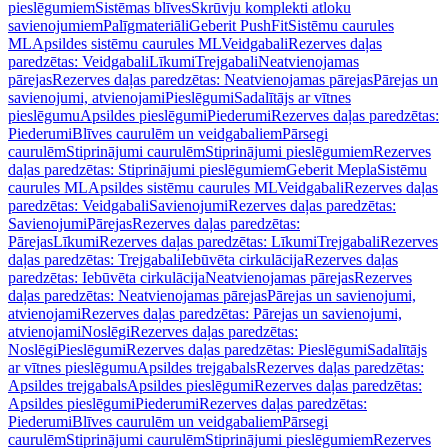
pieslēgumiem
Sistēmas blīves
Skrūvju komplekti atloku
savienojumiem
Palīgmateriāli
Geberit PushFit
Sistēmu caurules
ML
Apsildes sistēmu caurules ML
Veidgabali
Rezerves daļas
paredzētas: Veidgabali
Līkumi
Trejgabali
Neatvienojamas
pārejas
Rezerves daļas paredzētas: Neatvienojamas pārejas
Pārejas un
savienojumi, atvienojami
Pieslēgumi
Sadalītājs ar vītnes
pieslēgumu
Apsildes pieslēgumi
Piederumi
Rezerves daļas paredzētas:
Piederumi
Blīves caurulēm un veidgabaliem
Pārsegi
caurulēm
Stiprinājumi caurulēm
Stiprinājumi pieslēgumiem
Rezerves
daļas paredzētas: Stiprinājumi pieslēgumiem
Geberit Mepla
Sistēmu
caurules ML
Apsildes sistēmu caurules ML
Veidgabali
Rezerves daļas
paredzētas: Veidgabali
Savienojumi
Rezerves daļas paredzētas:
Savienojumi
Pārejas
Rezerves daļas paredzētas:
Pārejas
Līkumi
Rezerves daļas paredzētas: Līkumi
Trejgabali
Rezerves
daļas paredzētas: Trejgabali
Iebūvēta cirkulācija
Rezerves daļas
paredzētas: Iebūvēta cirkulācija
Neatvienojamas pārejas
Rezerves
daļas paredzētas: Neatvienojamas pārejas
Pārejas un savienojumi,
atvienojami
Rezerves daļas paredzētas: Pārejas un savienojumi,
atvienojami
Noslēgi
Rezerves daļas paredzētas:
Noslēgi
Pieslēgumi
Rezerves daļas paredzētas: Pieslēgumi
Sadalītājs
ar vītnes pieslēgumu
Apsildes trejgabals
Rezerves daļas paredzētas:
Apsildes trejgabals
Apsildes pieslēgumi
Rezerves daļas paredzētas:
Apsildes pieslēgumi
Piederumi
Rezerves daļas paredzētas:
Piederumi
Blīves caurulēm un veidgabaliem
Pārsegi
caurulēm
Stiprinājumi caurulēm
Stiprinājumi pieslēgumiem
Rezerves