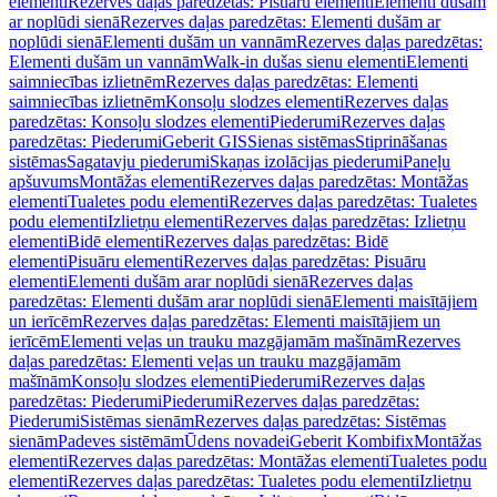
elementi
Rezerves daļas paredzētas: Pisuāru elementi
Elementi dušām
ar noplūdi sienā
Rezerves daļas paredzētas: Elementi dušām ar
noplūdi sienā
Elementi dušām un vannām
Rezerves daļas paredzētas:
Elementi dušām un vannām
Walk-in dušas sienu elementi
Elementi
saimniecības izlietnēm
Rezerves daļas paredzētas: Elementi
saimniecības izlietnēm
Konsoļu slodzes elementi
Rezerves daļas
paredzētas: Konsoļu slodzes elementi
Piederumi
Rezerves daļas
paredzētas: Piederumi
Geberit GIS
Sienas sistēmas
Stiprināšanas
sistēmas
Sagatavju piederumi
Skaņas izolācijas piederumi
Paneļu
apšuvums
Montāžas elementi
Rezerves daļas paredzētas: Montāžas
elementi
Tualetes podu elementi
Rezerves daļas paredzētas: Tualetes
podu elementi
Izlietņu elementi
Rezerves daļas paredzētas: Izlietņu
elementi
Bidē elementi
Rezerves daļas paredzētas: Bidē
elementi
Pisuāru elementi
Rezerves daļas paredzētas: Pisuāru
elementi
Elementi dušām arar noplūdi sienā
Rezerves daļas
paredzētas: Elementi dušām arar noplūdi sienā
Elementi maisītājiem
un ierīcēm
Rezerves daļas paredzētas: Elementi maisītājiem un
ierīcēm
Elementi veļas un trauku mazgājamām mašīnām
Rezerves
daļas paredzētas: Elementi veļas un trauku mazgājamām
mašīnām
Konsoļu slodzes elementi
Piederumi
Rezerves daļas
paredzētas: Piederumi
Piederumi
Rezerves daļas paredzētas:
Piederumi
Sistēmas sienām
Rezerves daļas paredzētas: Sistēmas
sienām
Padeves sistēmām
Ūdens novadei
Geberit Kombifix
Montāžas
elementi
Rezerves daļas paredzētas: Montāžas elementi
Tualetes podu
elementi
Rezerves daļas paredzētas: Tualetes podu elementi
Izlietņu