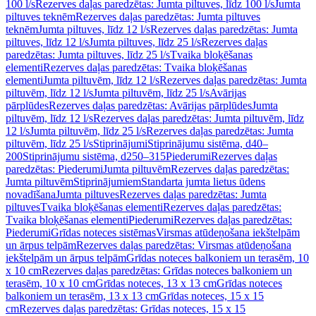
100 l/s
Rezerves daļas paredzētas: Jumta piltuves, līdz 100 l/s
Jumta
piltuves teknēm
Rezerves daļas paredzētas: Jumta piltuves
teknēm
Jumta piltuves, līdz 12 l/s
Rezerves daļas paredzētas: Jumta
piltuves, līdz 12 l/s
Jumta piltuves, līdz 25 l/s
Rezerves daļas
paredzētas: Jumta piltuves, līdz 25 l/s
Tvaika bloķēšanas
elementi
Rezerves daļas paredzētas: Tvaika bloķēšanas
elementi
Jumta piltuvēm, līdz 12 l/s
Rezerves daļas paredzētas: Jumta
piltuvēm, līdz 12 l/s
Jumta piltuvēm, līdz 25 l/s
Avārijas
pārplūdes
Rezerves daļas paredzētas: Avārijas pārplūdes
Jumta
piltuvēm, līdz 12 l/s
Rezerves daļas paredzētas: Jumta piltuvēm, līdz
12 l/s
Jumta piltuvēm, līdz 25 l/s
Rezerves daļas paredzētas: Jumta
piltuvēm, līdz 25 l/s
Stiprinājumi
Stiprinājumu sistēma, d40–
200
Stiprinājumu sistēma, d250–315
Piederumi
Rezerves daļas
paredzētas: Piederumi
Jumta piltuvēm
Rezerves daļas paredzētas:
Jumta piltuvēm
Stiprinājumiem
Standarta jumta lietus ūdens
novadīšana
Jumta piltuves
Rezerves daļas paredzētas: Jumta
piltuves
Tvaika bloķēšanas elementi
Rezerves daļas paredzētas:
Tvaika bloķēšanas elementi
Piederumi
Rezerves daļas paredzētas:
Piederumi
Grīdas noteces sistēmas
Virsmas atūdeņošana iekštelpām
un ārpus telpām
Rezerves daļas paredzētas: Virsmas atūdeņošana
iekštelpām un ārpus telpām
Grīdas noteces balkoniem un terasēm, 10
x 10 cm
Rezerves daļas paredzētas: Grīdas noteces balkoniem un
terasēm, 10 x 10 cm
Grīdas noteces, 13 x 13 cm
Grīdas noteces
balkoniem un terasēm, 13 x 13 cm
Grīdas noteces, 15 x 15
cm
Rezerves daļas paredzētas: Grīdas noteces, 15 x 15