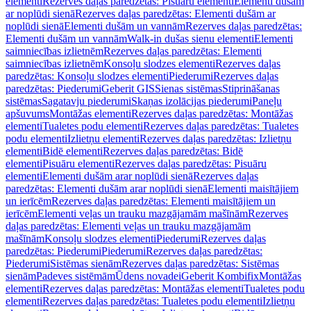
elementi
Rezerves daļas paredzētas: Pisuāru elementi
Elementi dušām
ar noplūdi sienā
Rezerves daļas paredzētas: Elementi dušām ar
noplūdi sienā
Elementi dušām un vannām
Rezerves daļas paredzētas:
Elementi dušām un vannām
Walk-in dušas sienu elementi
Elementi
saimniecības izlietnēm
Rezerves daļas paredzētas: Elementi
saimniecības izlietnēm
Konsoļu slodzes elementi
Rezerves daļas
paredzētas: Konsoļu slodzes elementi
Piederumi
Rezerves daļas
paredzētas: Piederumi
Geberit GIS
Sienas sistēmas
Stiprināšanas
sistēmas
Sagatavju piederumi
Skaņas izolācijas piederumi
Paneļu
apšuvums
Montāžas elementi
Rezerves daļas paredzētas: Montāžas
elementi
Tualetes podu elementi
Rezerves daļas paredzētas: Tualetes
podu elementi
Izlietņu elementi
Rezerves daļas paredzētas: Izlietņu
elementi
Bidē elementi
Rezerves daļas paredzētas: Bidē
elementi
Pisuāru elementi
Rezerves daļas paredzētas: Pisuāru
elementi
Elementi dušām arar noplūdi sienā
Rezerves daļas
paredzētas: Elementi dušām arar noplūdi sienā
Elementi maisītājiem
un ierīcēm
Rezerves daļas paredzētas: Elementi maisītājiem un
ierīcēm
Elementi veļas un trauku mazgājamām mašīnām
Rezerves
daļas paredzētas: Elementi veļas un trauku mazgājamām
mašīnām
Konsoļu slodzes elementi
Piederumi
Rezerves daļas
paredzētas: Piederumi
Piederumi
Rezerves daļas paredzētas:
Piederumi
Sistēmas sienām
Rezerves daļas paredzētas: Sistēmas
sienām
Padeves sistēmām
Ūdens novadei
Geberit Kombifix
Montāžas
elementi
Rezerves daļas paredzētas: Montāžas elementi
Tualetes podu
elementi
Rezerves daļas paredzētas: Tualetes podu elementi
Izlietņu