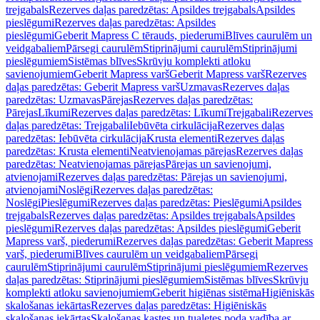
trejgabals
Rezerves daļas paredzētas: Apsildes trejgabals
Apsildes
pieslēgumi
Rezerves daļas paredzētas: Apsildes
pieslēgumi
Geberit Mapress C tērauds, piederumi
Blīves caurulēm un
veidgabaliem
Pārsegi caurulēm
Stiprinājumi caurulēm
Stiprinājumi
pieslēgumiem
Sistēmas blīves
Skrūvju komplekti atloku
savienojumiem
Geberit Mapress varš
Geberit Mapress varš
Rezerves
daļas paredzētas: Geberit Mapress varš
Uzmavas
Rezerves daļas
paredzētas: Uzmavas
Pārejas
Rezerves daļas paredzētas:
Pārejas
Līkumi
Rezerves daļas paredzētas: Līkumi
Trejgabali
Rezerves
daļas paredzētas: Trejgabali
Iebūvēta cirkulācija
Rezerves daļas
paredzētas: Iebūvēta cirkulācija
Krusta elementi
Rezerves daļas
paredzētas: Krusta elementi
Neatvienojamas pārejas
Rezerves daļas
paredzētas: Neatvienojamas pārejas
Pārejas un savienojumi,
atvienojami
Rezerves daļas paredzētas: Pārejas un savienojumi,
atvienojami
Noslēgi
Rezerves daļas paredzētas:
Noslēgi
Pieslēgumi
Rezerves daļas paredzētas: Pieslēgumi
Apsildes
trejgabals
Rezerves daļas paredzētas: Apsildes trejgabals
Apsildes
pieslēgumi
Rezerves daļas paredzētas: Apsildes pieslēgumi
Geberit
Mapress varš, piederumi
Rezerves daļas paredzētas: Geberit Mapress
varš, piederumi
Blīves caurulēm un veidgabaliem
Pārsegi
caurulēm
Stiprinājumi caurulēm
Stiprinājumi pieslēgumiem
Rezerves
daļas paredzētas: Stiprinājumi pieslēgumiem
Sistēmas blīves
Skrūvju
komplekti atloku savienojumiem
Geberit higiēnas sistēma
Higiēniskās
skalošanas iekārtas
Rezerves daļas paredzētas: Higiēniskās
skalošanas iekārtas
Skalošanas kastes un tualetes poda vadība ar