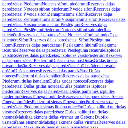
paredzētas: Piederumi
Noteces sifonu piederumi
Rezerves daļas
paredzētas: Noteces sifonu piederumi
P veida sifoni
Rezerves daļas
paredzētas: P veida sifoni
Zemapmetuma sifoni
Rezerves daļas
paredzētas: Zemapmetuma sifoni
Virsapmetuma sifoni
Rezerves daļas
paredzētas: Virsapmetuma sifoni
Pieslēgumi
Rezerves daļas
paredzētas: Pieslēgumi
Piederumi
Noteces sifoni saimniecības
izlietnēm
Rezerves daļas paredzētas: Noteces sifoni saimniecības
izlietnēm
Sifoni
Rezerves daļas paredzētas: Sifoni
Pieslēguma
līkumi
Rezerves daļas paredzētas: Pieslēguma līkumi
Pieslēguma
īscaurule
Rezerves daļas paredzētas: Pieslēguma īscaurule
Izplūdes
vārsti
Rezerves daļas paredzētas: Izplūdes vārsti
Piederumi
Rezerves
daļas paredzētas: Piederumi
Dušas un vannas
Dušas
Grīdas ūdens
novade dušām
Rezerves daļas paredzētas: Grīdas ūdens novade
dušām
Dušas noteces
Rezerves daļas paredzētas: Dušas
noteces
Piederumi dušas kanāliem
Rezerves daļas paredzētas:
Piederumi dušas kanāliem
Dušas grīdas noteces
Rezerves daļas
paredzētas: Dušas grīdas noteces
Dušas pamatnes izplūdes
piederumi
Rezerves daļas paredzētas: Dušas pamatnes izplūdes
piederumi
Sienas līmeņa noplūdes
Rezerves daļas paredzētas: Sienas
līmeņa noplūdes
Piederumi sienas līmeņa notecēm
Rezerves daļas
paredzētas: Piederumi sienas līmeņa notecēm
Dušas paliktņi un dušas
virsmas
Rezerves daļas paredzētas: Dušas paliktņi un dušas
virsmas
Mākslīgā akmens dušas virsmas un Geberit Duofix
uzstādīšanas elementi
Mākslīgā akmens dušas virsmas
Rezerves daļas
paredzētas: Mākslīgā akmens dušas virsmas
Montāžas