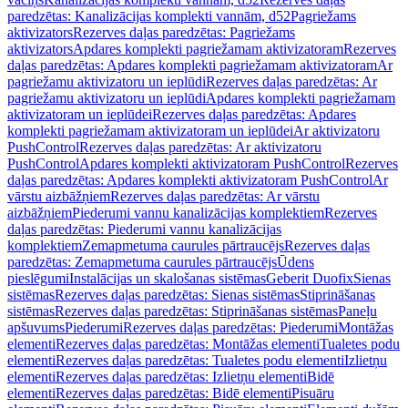
paredzētas: Kanalizācijas komplekti vannām, d52
Pagriežams
aktivizators
Rezerves daļas paredzētas: Pagriežams
aktivizators
Apdares komplekti pagriežamam aktivizatoram
Rezerves
daļas paredzētas: Apdares komplekti pagriežamam aktivizatoram
Ar
pagriežamu aktivizatoru un ieplūdi
Rezerves daļas paredzētas: Ar
pagriežamu aktivizatoru un ieplūdi
Apdares komplekti pagriežamam
aktivizatoram un ieplūdei
Rezerves daļas paredzētas: Apdares
komplekti pagriežamam aktivizatoram un ieplūdei
Ar aktivizatoru
PushControl
Rezerves daļas paredzētas: Ar aktivizatoru
PushControl
Apdares komplekti aktivizatoram PushControl
Rezerves
daļas paredzētas: Apdares komplekti aktivizatoram PushControl
Ar
vārstu aizbāžņiem
Rezerves daļas paredzētas: Ar vārstu
aizbāžņiem
Piederumi vannu kanalizācijas komplektiem
Rezerves
daļas paredzētas: Piederumi vannu kanalizācijas
komplektiem
Zemapmetuma caurules pārtraucējs
Rezerves daļas
paredzētas: Zemapmetuma caurules pārtraucējs
Ūdens
pieslēgumi
Instalācijas un skalošanas sistēmas
Geberit Duofix
Sienas
sistēmas
Rezerves daļas paredzētas: Sienas sistēmas
Stiprināšanas
sistēmas
Rezerves daļas paredzētas: Stiprināšanas sistēmas
Paneļu
apšuvums
Piederumi
Rezerves daļas paredzētas: Piederumi
Montāžas
elementi
Rezerves daļas paredzētas: Montāžas elementi
Tualetes podu
elementi
Rezerves daļas paredzētas: Tualetes podu elementi
Izlietņu
elementi
Rezerves daļas paredzētas: Izlietņu elementi
Bidē
elementi
Rezerves daļas paredzētas: Bidē elementi
Pisuāru