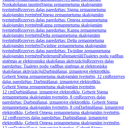
Noskalošanas taustiņi
Sigma zemapmetuma skalojamām
tvertnēm
Rezerves daļas paredzētas: Sigma zemapmetuma
skalojamām tvertnēm
Omega zemapmetuma skalojamām
tvertnēm
Rezerves daļas paredzētas: Omega zemapmetuma
skalojamām tvertnēm
Kappa zemapmetuma skalojamām
tvertnēm
Rezerves daļas paredzētas: Kappa zemapmetuma
skalojamām tvertnēm
Delta zemapmetuma skalojamām
tvertnēm
Rezerves daļas paredzētas: Delta zemapmetuma
skalojamām tvertnēm
Twinline zemapmetuma skalojamām
tvertnēm
Rezerves daļas paredzētas: Twinline zemapmetuma
skalojamām tvertnēm
Piederumi
Palīgmateriāli
Tualetes podu vadības
sistēmas ar elektronisku skalošanas aktivizāciju
Rezerves daļas
paredzētas: Tualetes podu vadības sistēmas ar elektronisku
skalošanas aktivizāciju
Darbināšanai, izmantojot elektrotīklu,
Geberit Sigma zemapmetuma skalojamām tvertnēm, 12 cm
Rezerves
daļas paredzētas: Darbināšanai, izmantojot elektrotīklu,
Geberit Sigma zemapmetuma skalojamām tvertnēm,
12 cm
Darbināšanai, izmantojot elektrotīklu, Geberit Sigma
zemapmetuma skalojamām tvertnēm, 8 cm
Rezerves daļas
paredzētas: Darbināšanai, izmantojot elektrotīklu, Geberit Sigma
zemapmetuma skalojamām tvertnēm, 8 cm
Darbināšanai, izmantojot
elektrotīklu, Geberit Omega zemapmetuma skalojamām tvertnēm,
12 cm
Rezerves daļas paredzētas: Darbināšanai, izmantojot
elektrotīklu, Geberit Omega zemapmetuma skalojamām tvertnēm,
12 cm
Darbināšanai, izmantojot baterijas, Geberit Sigma