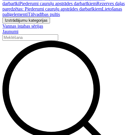
darbarīki
Piederumi cauruļu apstrādes darbarīkiem
Rezerves daļas
paredzētas: Piederumi cauruļu apstrādes darbarīkiem
Lietošanas
palīgelementi
Tālvadības pultis
Izstrādājumu kategorijas
Vannas istabas sērijas
Jaunumi