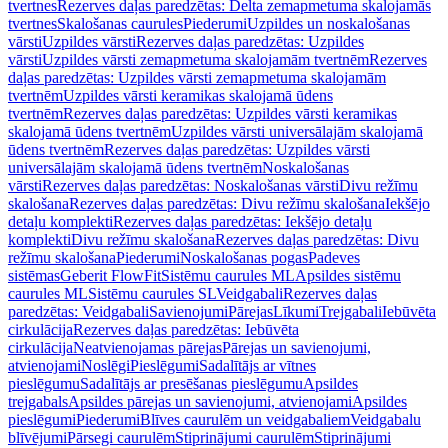
tvertnes
Rezerves daļas paredzētas: Delta zemapmetuma skalojamās
tvertnes
Skalošanas caurules
Piederumi
Uzpildes un noskalošanas
vārsti
Uzpildes vārsti
Rezerves daļas paredzētas: Uzpildes
vārsti
Uzpildes vārsti zemapmetuma skalojamām tvertnēm
Rezerves
daļas paredzētas: Uzpildes vārsti zemapmetuma skalojamām
tvertnēm
Uzpildes vārsti keramikas skalojamā ūdens
tvertnēm
Rezerves daļas paredzētas: Uzpildes vārsti keramikas
skalojamā ūdens tvertnēm
Uzpildes vārsti universālajām skalojamā
ūdens tvertnēm
Rezerves daļas paredzētas: Uzpildes vārsti
universālajām skalojamā ūdens tvertnēm
Noskalošanas
vārsti
Rezerves daļas paredzētas: Noskalošanas vārsti
Divu režīmu
skalošana
Rezerves daļas paredzētas: Divu režīmu skalošana
Iekšējo
detaļu komplekti
Rezerves daļas paredzētas: Iekšējo detaļu
komplekti
Divu režīmu skalošana
Rezerves daļas paredzētas: Divu
režīmu skalošana
Piederumi
Noskalošanas pogas
Padeves
sistēmas
Geberit FlowFit
Sistēmu caurules ML
Apsildes sistēmu
caurules ML
Sistēmu caurules SL
Veidgabali
Rezerves daļas
paredzētas: Veidgabali
Savienojumi
Pārejas
Līkumi
Trejgabali
Iebūvēta
cirkulācija
Rezerves daļas paredzētas: Iebūvēta
cirkulācija
Neatvienojamas pārejas
Pārejas un savienojumi,
atvienojami
Noslēgi
Pieslēgumi
Sadalītājs ar vītnes
pieslēgumu
Sadalītājs ar presēšanas pieslēgumu
Apsildes
trejgabals
Apsildes pārejas un savienojumi, atvienojami
Apsildes
pieslēgumi
Piederumi
Blīves caurulēm un veidgabaliem
Veidgabalu
blīvējumi
Pārsegi caurulēm
Stiprinājumi caurulēm
Stiprinājumi