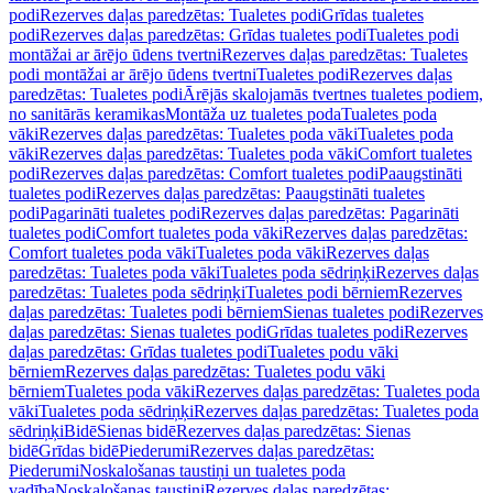
podi
Rezerves daļas paredzētas: Tualetes podi
Grīdas tualetes
podi
Rezerves daļas paredzētas: Grīdas tualetes podi
Tualetes podi
montāžai ar ārējo ūdens tvertni
Rezerves daļas paredzētas: Tualetes
podi montāžai ar ārējo ūdens tvertni
Tualetes podi
Rezerves daļas
paredzētas: Tualetes podi
Ārējās skalojamās tvertnes tualetes podiem,
no sanitārās keramikas
Montāža uz tualetes poda
Tualetes poda
vāki
Rezerves daļas paredzētas: Tualetes poda vāki
Tualetes poda
vāki
Rezerves daļas paredzētas: Tualetes poda vāki
Comfort tualetes
podi
Rezerves daļas paredzētas: Comfort tualetes podi
Paaugstināti
tualetes podi
Rezerves daļas paredzētas: Paaugstināti tualetes
podi
Pagarināti tualetes podi
Rezerves daļas paredzētas: Pagarināti
tualetes podi
Comfort tualetes poda vāki
Rezerves daļas paredzētas:
Comfort tualetes poda vāki
Tualetes poda vāki
Rezerves daļas
paredzētas: Tualetes poda vāki
Tualetes poda sēdriņķi
Rezerves daļas
paredzētas: Tualetes poda sēdriņķi
Tualetes podi bērniem
Rezerves
daļas paredzētas: Tualetes podi bērniem
Sienas tualetes podi
Rezerves
daļas paredzētas: Sienas tualetes podi
Grīdas tualetes podi
Rezerves
daļas paredzētas: Grīdas tualetes podi
Tualetes podu vāki
bērniem
Rezerves daļas paredzētas: Tualetes podu vāki
bērniem
Tualetes poda vāki
Rezerves daļas paredzētas: Tualetes poda
vāki
Tualetes poda sēdriņķi
Rezerves daļas paredzētas: Tualetes poda
sēdriņķi
Bidē
Sienas bidē
Rezerves daļas paredzētas: Sienas
bidē
Grīdas bidē
Piederumi
Rezerves daļas paredzētas:
Piederumi
Noskalošanas taustiņi un tualetes poda
vadība
Noskalošanas taustiņi
Rezerves daļas paredzētas: