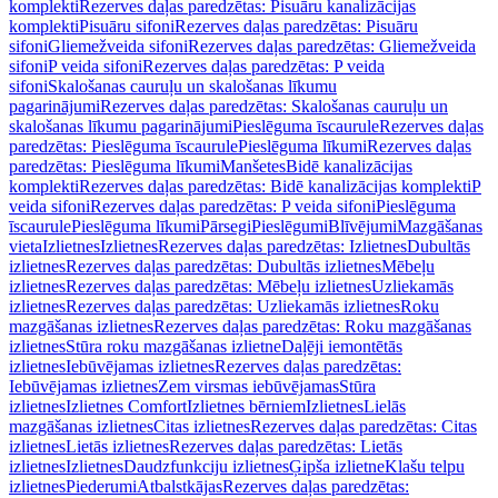
komplekti
Rezerves daļas paredzētas: Pisuāru kanalizācijas
komplekti
Pisuāru sifoni
Rezerves daļas paredzētas: Pisuāru
sifoni
Gliemežveida sifoni
Rezerves daļas paredzētas: Gliemežveida
sifoni
P veida sifoni
Rezerves daļas paredzētas: P veida
sifoni
Skalošanas cauruļu un skalošanas līkumu
pagarinājumi
Rezerves daļas paredzētas: Skalošanas cauruļu un
skalošanas līkumu pagarinājumi
Pieslēguma īscaurule
Rezerves daļas
paredzētas: Pieslēguma īscaurule
Pieslēguma līkumi
Rezerves daļas
paredzētas: Pieslēguma līkumi
Manšetes
Bidē kanalizācijas
komplekti
Rezerves daļas paredzētas: Bidē kanalizācijas komplekti
P
veida sifoni
Rezerves daļas paredzētas: P veida sifoni
Pieslēguma
īscaurule
Pieslēguma līkumi
Pārsegi
Pieslēgumi
Blīvējumi
Mazgāšanas
vieta
Izlietnes
Izlietnes
Rezerves daļas paredzētas: Izlietnes
Dubultās
izlietnes
Rezerves daļas paredzētas: Dubultās izlietnes
Mēbeļu
izlietnes
Rezerves daļas paredzētas: Mēbeļu izlietnes
Uzliekamās
izlietnes
Rezerves daļas paredzētas: Uzliekamās izlietnes
Roku
mazgāšanas izlietnes
Rezerves daļas paredzētas: Roku mazgāšanas
izlietnes
Stūra roku mazgāšanas izlietne
Daļēji iemontētās
izlietnes
Iebūvējamas izlietnes
Rezerves daļas paredzētas:
Iebūvējamas izlietnes
Zem virsmas iebūvējamas
Stūra
izlietnes
Izlietnes Comfort
Izlietnes bērniem
Izlietnes
Lielās
mazgāšanas izlietnes
Citas izlietnes
Rezerves daļas paredzētas: Citas
izlietnes
Lietās izlietnes
Rezerves daļas paredzētas: Lietās
izlietnes
Izlietnes
Daudzfunkciju izlietnes
Ģipša izlietne
Klašu telpu
izlietnes
Piederumi
Atbalstkājas
Rezerves daļas paredzētas: