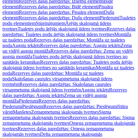
elementi
Rezerves daļas paredzētas: Izlietņu elementi
Bidē
elementi
Rezerves daļas paredzētas: Bidē elementi
Pisuāru
elementi
Rezerves daļas paredzētas: Pisuāru elementi
Dušu
elementi
Rezerves daļas paredzētas: Dušu elementi
Piederumi
Tualetes
podu elementiem
Stiprinājumiem
Ārējās skalojamā ūdens
tvertnes
Tualetes podu ārējās skalojamā ūdens tvertnes
Rezerves daļas
paredzētas: Tualetes podu ārējās skalojamā ūdens tvertnes
Montāža
uz tualetes poda
Rezerves daļas paredzētas: Montāža uz tualetes
poda
Augstu iekārts
Rezerves daļas paredzētas: Augstu iekārts
Zema
un vidēji augsta montāža
Rezerves daļas paredzētas: Zema un vidēji
augsta montāža
Tualetes podu ārējās skalojamā ūdens tvertnes no
sanitārās keramikas
Rezerves daļas paredzētas: Tualetes podu ārējās
skalojamā ūdens tvertnes no sanitārās keramikas
Montāža uz tualetes
poda
Rezerves daļas paredzētas: Montāža uz tualetes
poda
Skalošanas caurules virsapmetuma skalojamā ūdens
tvertnēm
Rezerves daļas paredzētas: Skalošanas caurules
virsapmetuma skalojamā ūdens tvertnēm
Augstu iekārts
Rezerves
daļas paredzētas: Augstu iekārts
Zema un vidēji augsta
montāža
Piederumi
Rezerves daļas paredzētas:
Piederumi
Pieslēgumi
Rezerves daļas paredzētas: Pieslēgumi
Stūra
vārsti
Manšetes
Zemapmetuma skalojamās tvertnes
Sigma
zemapmetuma skalojamās tvertnes
Rezerves daļas paredzētas: Sigma
zemapmetuma skalojamās tvertnes
Omega zemapmetuma skalojamās
tvertnes
Rezerves daļas paredzētas: Omega zemapmetuma
skalojamās tvertnes
Delta zemapmetuma skalojamās