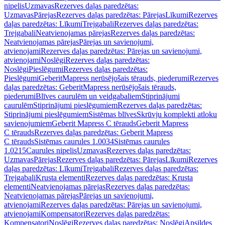
nipelis
Uzmavas
Rezerves daļas paredzētas:
Uzmavas
Pārejas
Rezerves daļas paredzētas: Pārejas
Līkumi
Rezerves
daļas paredzētas: Līkumi
Trejgabali
Rezerves daļas paredzētas:
Trejgabali
Neatvienojamas pārejas
Rezerves daļas paredzētas:
Neatvienojamas pārejas
Pārejas un savienojumi,
atvienojami
Rezerves daļas paredzētas: Pārejas un savienojumi,
atvienojami
Noslēgi
Rezerves daļas paredzētas:
Noslēgi
Pieslēgumi
Rezerves daļas paredzētas:
Pieslēgumi
GeberitMapress nerūsējošais tērauds, piederumi
Rezerves
daļas paredzētas: GeberitMapress nerūsējošais tērauds,
piederumi
Blīves caurulēm un veidgabaliem
Stiprinājumi
caurulēm
Stiprinājumi pieslēgumiem
Rezerves daļas paredzētas:
Stiprinājumi pieslēgumiem
Sistēmas blīves
Skrūvju komplekti atloku
savienojumiem
Geberit Mapress C tērauds
Geberit Mapress
C tērauds
Rezerves daļas paredzētas: Geberit Mapress
C tērauds
Sistēmas caurules 1.0034
Sistēmas caurules
1.0215
Caurules nipelis
Uzmavas
Rezerves daļas paredzētas:
Uzmavas
Pārejas
Rezerves daļas paredzētas: Pārejas
Līkumi
Rezerves
daļas paredzētas: Līkumi
Trejgabali
Rezerves daļas paredzētas:
Trejgabali
Krusta elementi
Rezerves daļas paredzētas: Krusta
elementi
Neatvienojamas pārejas
Rezerves daļas paredzētas:
Neatvienojamas pārejas
Pārejas un savienojumi,
atvienojami
Rezerves daļas paredzētas: Pārejas un savienojumi,
atvienojami
Kompensatori
Rezerves daļas paredzētas:
Kompensatori
Noslēgi
Rezerves daļas paredzētas: Noslēgi
Apsildes