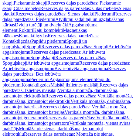
skapji
Piekaramie skapji
Rezerves daļas paredzētas: Piekaramie
skapji
Citas mēbeles
Rezerves daļas paredzētas: Citas mēbeles
Sienas
plaukti
Rezerves daļas paredzētas: Sienas plaukti
Piederumi
Rezerves
daļas paredzētas: Piederumi
Atvilktņu sadalītāji un uzglabāšanas
kārbas
Dvieļu turētāji un dvieļu āķi
Apgaismojuma
elementi
Rokturi
Kāju komplekti
Magnētiskās
plāksnes
Kontaktligzdas
Rezerves daļas paredzētas:
Kontaktligzdas
Papildu piederumi
Spoguļi un
spoguļskapji
Spoguļi
Rezerves daļas paredzētas: Spoguļi
Ar iebūvētu
apgaismojumu
Rezerves daļas paredzētas: Ar iebūvētu
apgaismojumu
Spoguļskapji
Rezerves daļas paredzētas:
Spoguļskapji
Ar iebūvētu apgaismojumu
Rezerves daļas paredzētas:
Ar iebūvētu apgaismojumu
Bez iebūvēta apgaismojuma
Rezerves
daļas paredzētas: Bez iebūvēta
apgaismojuma
Piederumi
Apgaismojuma elementi
Papildu
piederumi
Kontaktligzdas
Maisītāji
Izlietnes maisītāji
Rezerves daļas
paredzētas: Izlietnes maisītāji
Vertikāla montāža, darbināšana,
izmantojot elektrotīklu
Rezerves daļas paredzētas: Vertikāla montāža,
darbināšana, izmantojot elektrotīklu
Vertikāla montāža, darbināšana,
izmantojot baterijas
Rezerves daļas paredzētas: Vertikāla montāža,
darbināšana, izmantojot baterijas
Vertikāla montāža, darbināšana,
izmantojot ģeneratoru
Rezerves daļas paredzētas: Vertikāla montāža,
darbināšana, izmantojot ģeneratoru
Vertikāla montāža, vienas sviras
maisītājs
Montāža pie sienas, darbināšana, izmantojot
elektrotīklu
Rezerves daļas paredzētas: Montāža pie sienas,