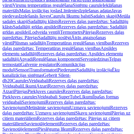
vārsti
Virsmu temperatūras regulēšana
Sistēmu caurule
Ieklāšanas
materiāls
Malas izolācijas joslas
Līmlentes
Izplešanas adatas
Javas
piedevas
Izplešanās šuves
Cauruļu līkumu balsti
Sadales skapji
Metāla
sadales skapji
Sadalītāju klāsts
Rezerves daļas paredzētas: Sadalītāju
klāsts
Sadalītāji grīdas apsildei
Rezerves daļas paredzētas: Sadalītāji
grīdas apsildei
Lodveida ventiļi
Termometrs
Pārejas
Rezerves daļas
paredzētas: Pārejas
Sadalītāju noslēgi
Ātrās atgaisošanas
vārsti
Plūsmas sadalītājs
Temperatūras regulēšanas vienības
Rezerves
daļas paredzētas: Temperatūras regulēšanas vienības
Apsildes
elementu sadalītāji
Rezerves daļas paredzētas: Apsildes elementu
sadalītāji
Apvadi
Regulēšanas komponenti
Servopiedziņas
Telpas
termostati
Galvenie regulatori
Komunikācijas
moduļi
Sensori
Transformatori
Piederumi
Sadalītāju izolācija
Ēku
kanalizācijas sistēmas
Geberit Silent-
db20
Caurules
Veidgabali
Rezerves daļas paredzētas:
Veidgabali
Līkumi
Atzari
Rezerves daļas paredzētas:
Atzari
Pārejas
Piekļuves caurules
Rezerves daļas paredzētas:
Piekļuves caurules
Veidgabali SuperTube
Līkumi
Īpašas formas
veidgabali
Savienojumi
Rezerves daļas paredzētas:
Savienojumi
Metināmie savienojumi
Uzmavu savienojumi
Rezerves
daļas paredzētas: Uzmavu savienojumi
Skavu savienojumi
Pārejas uz
citiem materiāliem
Rezerves daļas paredzētas: Pārejas uz citiem
materiāliem
Savienotājelementi
Rezerves daļas paredzētas:
Savienotājelementi
Pieslēguma līkumi
Rezerves daļas paredzētas: