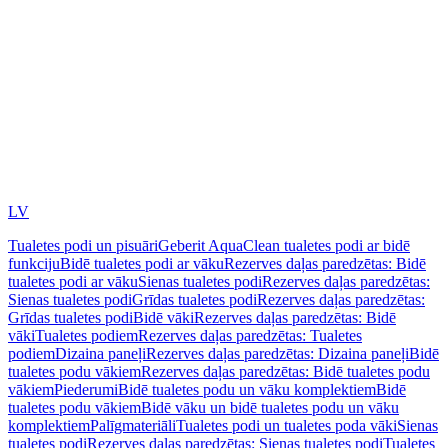
LV
Tualetes podi un pisuāri
Geberit AquaClean tualetes podi ar bidē
funkciju
Bidē tualetes podi ar vāku
Rezerves daļas paredzētas: Bidē
tualetes podi ar vāku
Sienas tualetes podi
Rezerves daļas paredzētas:
Sienas tualetes podi
Grīdas tualetes podi
Rezerves daļas paredzētas:
Grīdas tualetes podi
Bidē vāki
Rezerves daļas paredzētas: Bidē
vāki
Tualetes podiem
Rezerves daļas paredzētas: Tualetes
podiem
Dizaina paneļi
Rezerves daļas paredzētas: Dizaina paneļi
Bidē
tualetes podu vākiem
Rezerves daļas paredzētas: Bidē tualetes podu
vākiem
Piederumi
Bidē tualetes podu un vāku komplektiem
Bidē
tualetes podu vākiem
Bidē vāku un bidē tualetes podu un vāku
komplektiem
Palīgmateriāli
Tualetes podi un tualetes poda vāki
Sienas
tualetes podi
Rezerves daļas paredzētas: Sienas tualetes podi
Tualetes