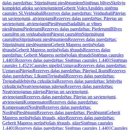
daļas paredzētas: Stiprinājumi pieslēgumiem
Sistēmas blīves
Skrūvju
komplekti atloku savienojumiem
Geberit Volex
Apsildes sistēmu
caurules SL
Veidgabali
Rezerves daļas paredzētas: Veidgabali
Pārejas
un savienojumi, atvienojami
Rezerves daļas paredzētas: Pārejas un
savienojumi, atvienojami
Pieslēgumi
Sadalītājs ar vītnes
pieslēgumu
Piederumi
Rezerves daļas paredzētas: Piederumi
Blīves
caurulēm un veidgabaliem
Pārsegi caurulēm
Stiprinājumi
caurulēm
Stiprinājumi pieslēgumiem
Rezerves daļas paredzētas:
Stiprinājumi pieslēgumiem
Geberit Mapress nerūsējošais
tērauds
Geberit Mapress nerūsējošais tērauds
Rezerves daļas
paredzētas: Geberit Mapress nerūsējošais tērauds
Sistēmas caurules
1.4401
Rezerves daļas paredzētas: Sistēmas caurules 1.4401
Sistēmas
caurules 1.4521
Caurules nipelis
Uzmavas
Rezerves daļas paredzētas:
Uzmavas
Pārejas
Rezerves daļas paredzētas: Pārejas
Līkumi
Rezerves
daļas paredzētas: Līkumi
Trejgabali
Rezerves daļas paredzētas:
Trejgabali
Iebūvēta cirkulācija
Rezerves daļas paredzētas: Iebūvēta
cirkulācija
Neatvienojamas pārejas
Rezerves daļas paredzētas:
Neatvienojamas pārejas
Pārejas un savienojumi,
atvienojami
Rezerves daļas paredzētas: Pārejas un savienojumi,
atvienojami
Kompensatori
Rezerves daļas paredzētas:
Kompensatori
Noslēgi
Rezerves daļas paredzētas:
Noslēgi
Pieslēgumi
Rezerves daļas paredzētas: Pieslēgumi
Geberit
Mapress nerūsējošais tērauds, gāze
Rezerves daļas paredzētas:
Geberit Mapress nerūsējošais tērauds, gāze
Sistēmas caurules
1.4401
Rezerves daļas paredzētas: Sistēmas caurules 1.4401
Caurules