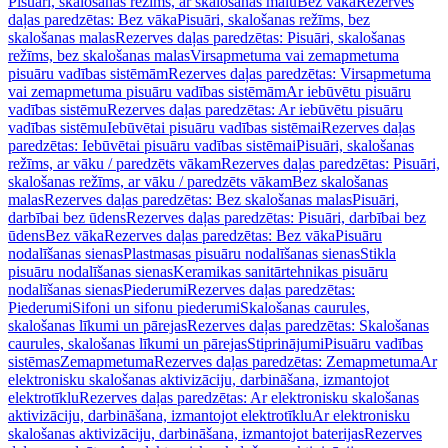
Pisuāri, skalošanas režīms, ar skalošanas malu
Bez vāka
Rezerves
daļas paredzētas: Bez vāka
Pisuāri, skalošanas režīms, bez
skalošanas malas
Rezerves daļas paredzētas: Pisuāri, skalošanas
režīms, bez skalošanas malas
Virsapmetuma vai zemapmetuma
pisuāru vadības sistēmām
Rezerves daļas paredzētas: Virsapmetuma
vai zemapmetuma pisuāru vadības sistēmām
Ar iebūvētu pisuāru
vadības sistēmu
Rezerves daļas paredzētas: Ar iebūvētu pisuāru
vadības sistēmu
Iebūvētai pisuāru vadības sistēmai
Rezerves daļas
paredzētas: Iebūvētai pisuāru vadības sistēmai
Pisuāri, skalošanas
režīms, ar vāku / paredzēts vākam
Rezerves daļas paredzētas: Pisuāri,
skalošanas režīms, ar vāku / paredzēts vākam
Bez skalošanas
malas
Rezerves daļas paredzētas: Bez skalošanas malas
Pisuāri,
darbībai bez ūdens
Rezerves daļas paredzētas: Pisuāri, darbībai bez
ūdens
Bez vāka
Rezerves daļas paredzētas: Bez vāka
Pisuāru
nodalīšanas sienas
Plastmasas pisuāru nodalīšanas sienas
Stikla
pisuāru nodalīšanas sienas
Keramikas sanitārtehnikas pisuāru
nodalīšanas sienas
Piederumi
Rezerves daļas paredzētas:
Piederumi
Sifoni un sifonu piederumi
Skalošanas caurules,
skalošanas līkumi un pārejas
Rezerves daļas paredzētas: Skalošanas
caurules, skalošanas līkumi un pārejas
Stiprinājumi
Pisuāru vadības
sistēmas
Zemapmetuma
Rezerves daļas paredzētas: Zemapmetuma
Ar
elektronisku skalošanas aktivizāciju, darbināšana, izmantojot
elektrotīklu
Rezerves daļas paredzētas: Ar elektronisku skalošanas
aktivizāciju, darbināšana, izmantojot elektrotīklu
Ar elektronisku
skalošanas aktivizāciju, darbināšana, izmantojot baterijas
Rezerves