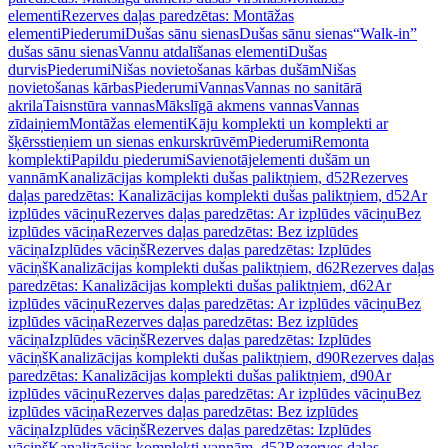
elementi
Rezerves daļas paredzētas: Montāžas
elementi
Piederumi
Dušas sānu sienas
Dušas sānu sienas
“Walk-in”
dušas sānu sienas
Vannu atdalīšanas elementi
Dušas
durvis
Piederumi
Nišas novietošanas kārbas dušām
Nišas
novietošanas kārbas
Piederumi
Vannas
Vannas no sanitārā
akrila
Taisnstūra vannas
Mākslīgā akmens vannas
Vannas
zīdaiņiem
Montāžas elementi
Kāju komplekti un komplekti ar
šķērsstieņiem un sienas enkurskrūvēm
Piederumi
Remonta
komplekti
Papildu piederumi
Savienotājelementi dušām un
vannām
Kanalizācijas komplekti dušas paliktņiem, d52
Rezerves
daļas paredzētas: Kanalizācijas komplekti dušas paliktņiem, d52
Ar
izplūdes vāciņu
Rezerves daļas paredzētas: Ar izplūdes vāciņu
Bez
izplūdes vāciņa
Rezerves daļas paredzētas: Bez izplūdes
vāciņa
Izplūdes vāciņš
Rezerves daļas paredzētas: Izplūdes
vāciņš
Kanalizācijas komplekti dušas paliktņiem, d62
Rezerves daļas
paredzētas: Kanalizācijas komplekti dušas paliktņiem, d62
Ar
izplūdes vāciņu
Rezerves daļas paredzētas: Ar izplūdes vāciņu
Bez
izplūdes vāciņa
Rezerves daļas paredzētas: Bez izplūdes
vāciņa
Izplūdes vāciņš
Rezerves daļas paredzētas: Izplūdes
vāciņš
Kanalizācijas komplekti dušas paliktņiem, d90
Rezerves daļas
paredzētas: Kanalizācijas komplekti dušas paliktņiem, d90
Ar
izplūdes vāciņu
Rezerves daļas paredzētas: Ar izplūdes vāciņu
Bez
izplūdes vāciņa
Rezerves daļas paredzētas: Bez izplūdes
vāciņa
Izplūdes vāciņš
Rezerves daļas paredzētas: Izplūdes
vāciņš
Kanalizācijas komplekti vannām, d52
Rezerves daļas