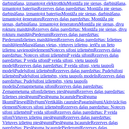
darbināšana, izmantojot elektrotīklu
Montāža pie sienas, darbināšana,
izmantojot baterijas
Rezerves daļas paredzētas: Montāža pie sienas,
darbināšana, izmantojot baterijas
Montāža pie sienas, darbināšana,
izmantojot ģeneratoru
Rezerves daļas paredzētas: Montāža pie
sienas, darbināšana, izmantojot ģeneratoru
Montāža pie sienas, divu
rokturu maisītājs
Rezerves daļas paredzētas: Montāža pie sienas, divu
rokturu maisītājs
Piederumi
Rezerves daļas paredzētas:
Piederumi
Izlietnes maisītājiem
Rezerves daļas paredzētas: Izlietnes
maisītājiem
Mazgāšanas vietas, virtuves izlietņu, ierīču un lieto
izlietņu savienotājelementi
Noteces sifoni izlietnēm
Rezerves daļas
paredzētas: Noteces sifoni izlietnēm
P veida sifoni
Rezerves daļas
paredzētas: P veida sifoni
P veida sifoni, vietu taupoši
modeļi
Rezerves daļas paredzētas: P veida sifoni, vietu taupoši
modeļi
Pudeļsifoni izlietnēm
Rezerves daļas paredzētas: Pudeļsifoni
izlietnēm
Pudeļsifoni izlietnēm, vietu taupošs modelis
Rezerves daļas
paredzētas: Pudeļsifoni izlietnēm, vietu taupošs
modelis
Zemapmetuma sifoni
Rezerves daļas paredzētas:
Zemapmetuma sifoni
Izlietnes pieslēgumi
Rezerves daļas paredzētas:
Izlietnes pieslēgumi
Pieslēguma īscaurule
Pieslēguma
līkumi
Pārsegi
Blīvējumi
Vertikālās caurules
Pagarinājumi
Aktivizācijas
elementi
Noteces sifoni izlietnēm
Rezerves daļas paredzētas: Noteces
sifoni izlietnēm
P veida sifoni
Rezerves daļas paredzētas: P veida
sifoni
Virtuves izlietņu pieslēgumi
Rezerves daļas paredzētas:
Virtuves izlietņu pieslēgumi
Pieslēguma īscaurule
Rezerves daļas
paredzētas: Pieslēguma īscaurule
Piederumi
Rezerves daļas