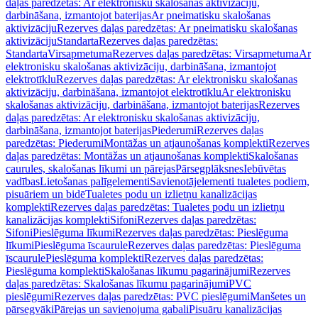
daļas paredzētas: Ar elektronisku skalošanas aktivizāciju,
darbināšana, izmantojot baterijas
Ar pneimatisku skalošanas
aktivizāciju
Rezerves daļas paredzētas: Ar pneimatisku skalošanas
aktivizāciju
Standarta
Rezerves daļas paredzētas:
Standarta
Virsapmetuma
Rezerves daļas paredzētas: Virsapmetuma
Ar
elektronisku skalošanas aktivizāciju, darbināšana, izmantojot
elektrotīklu
Rezerves daļas paredzētas: Ar elektronisku skalošanas
aktivizāciju, darbināšana, izmantojot elektrotīklu
Ar elektronisku
skalošanas aktivizāciju, darbināšana, izmantojot baterijas
Rezerves
daļas paredzētas: Ar elektronisku skalošanas aktivizāciju,
darbināšana, izmantojot baterijas
Piederumi
Rezerves daļas
paredzētas: Piederumi
Montāžas un atjaunošanas komplekti
Rezerves
daļas paredzētas: Montāžas un atjaunošanas komplekti
Skalošanas
caurules, skalošanas līkumi un pārejas
Pārsegplāksnes
Iebūvētas
vadības
Lietošanas palīgelementi
Savienotājelementi tualetes podiem,
pisuāriem un bidē
Tualetes podu un izlietņu kanalizācijas
komplekti
Rezerves daļas paredzētas: Tualetes podu un izlietņu
kanalizācijas komplekti
Sifoni
Rezerves daļas paredzētas:
Sifoni
Pieslēguma līkumi
Rezerves daļas paredzētas: Pieslēguma
līkumi
Pieslēguma īscaurule
Rezerves daļas paredzētas: Pieslēguma
īscaurule
Pieslēguma komplekti
Rezerves daļas paredzētas:
Pieslēguma komplekti
Skalošanas līkumu pagarinājumi
Rezerves
daļas paredzētas: Skalošanas līkumu pagarinājumi
PVC
pieslēgumi
Rezerves daļas paredzētas: PVC pieslēgumi
Manšetes un
pārsegvāki
Pārejas un savienojuma gabali
Pisuāru kanalizācijas