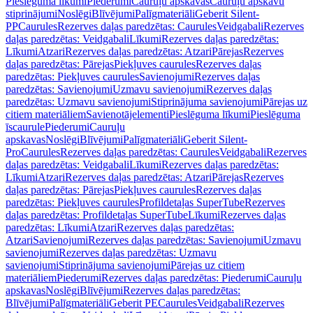
Pieslēguma līkumi
Piederumi
Cauruļu apskavas
Cauruļu apskavu
stiprinājumi
Noslēgi
Blīvējumi
Palīgmateriāli
Geberit Silent-
PP
Caurules
Rezerves daļas paredzētas: Caurules
Veidgabali
Rezerves
daļas paredzētas: Veidgabali
Līkumi
Rezerves daļas paredzētas:
Līkumi
Atzari
Rezerves daļas paredzētas: Atzari
Pārejas
Rezerves
daļas paredzētas: Pārejas
Piekļuves caurules
Rezerves daļas
paredzētas: Piekļuves caurules
Savienojumi
Rezerves daļas
paredzētas: Savienojumi
Uzmavu savienojumi
Rezerves daļas
paredzētas: Uzmavu savienojumi
Stiprinājuma savienojumi
Pārejas uz
citiem materiāliem
Savienotājelementi
Pieslēguma līkumi
Pieslēguma
īscaurule
Piederumi
Cauruļu
apskavas
Noslēgi
Blīvējumi
Palīgmateriāli
Geberit Silent-
Pro
Caurules
Rezerves daļas paredzētas: Caurules
Veidgabali
Rezerves
daļas paredzētas: Veidgabali
Līkumi
Rezerves daļas paredzētas:
Līkumi
Atzari
Rezerves daļas paredzētas: Atzari
Pārejas
Rezerves
daļas paredzētas: Pārejas
Piekļuves caurules
Rezerves daļas
paredzētas: Piekļuves caurules
Profildetaļas SuperTube
Rezerves
daļas paredzētas: Profildetaļas SuperTube
Līkumi
Rezerves daļas
paredzētas: Līkumi
Atzari
Rezerves daļas paredzētas:
Atzari
Savienojumi
Rezerves daļas paredzētas: Savienojumi
Uzmavu
savienojumi
Rezerves daļas paredzētas: Uzmavu
savienojumi
Stiprinājuma savienojumi
Pārejas uz citiem
materiāliem
Piederumi
Rezerves daļas paredzētas: Piederumi
Cauruļu
apskavas
Noslēgi
Blīvējumi
Rezerves daļas paredzētas:
Blīvējumi
Palīgmateriāli
Geberit PE
Caurules
Veidgabali
Rezerves