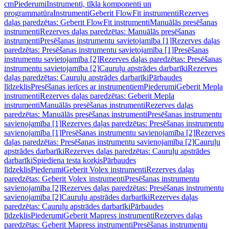
cm
Piederumi
Instrumenti, tīkla komponenti un
programmatūra
Instrumenti
Geberit FlowFit instrumenti
Rezerves
daļas paredzētas: Geberit FlowFit instrumenti
Manuālās presēšanas
instrumenti
Rezerves daļas paredzētas: Manuālās presēšanas
instrumenti
Presēšanas instrumentu savietojamība [1]
Rezerves daļas
paredzētas: Presēšanas instrumentu savietojamība [1]
Presēšanas
instrumentu savietojamība [2]
Rezerves daļas paredzētas: Presēšanas
instrumentu savietojamība [2]
Cauruļu apstrādes darbarīki
Rezerves
daļas paredzētas: Cauruļu apstrādes darbarīki
Pārbaudes
līdzeklis
Presēšanas ierīces ar instrumentiem
Piederumi
Geberit Mepla
instrumenti
Rezerves daļas paredzētas: Geberit Mepla
instrumenti
Manuālās presēšanas instrumenti
Rezerves daļas
paredzētas: Manuālās presēšanas instrumenti
Presēšanas instrumentu
savienojamība [1]
Rezerves daļas paredzētas: Presēšanas instrumentu
savienojamība [1]
Presēšanas instrumentu savienojamība [2]
Rezerves
daļas paredzētas: Presēšanas instrumentu savienojamība [2]
Cauruļu
apstrādes darbarīki
Rezerves daļas paredzētas: Cauruļu apstrādes
darbarīki
Spiediena testa korķis
Pārbaudes
līdzeklis
Piederumi
Geberit Volex instrumenti
Rezerves daļas
paredzētas: Geberit Volex instrumenti
Presēšanas instrumentu
savienojamība [2]
Rezerves daļas paredzētas: Presēšanas instrumentu
savienojamība [2]
Cauruļu apstrādes darbarīki
Rezerves daļas
paredzētas: Cauruļu apstrādes darbarīki
Pārbaudes
līdzeklis
Piederumi
Geberit Mapress instrumenti
Rezerves daļas
paredzētas: Geberit Mapress instrumenti
Presēšanas instrumentu