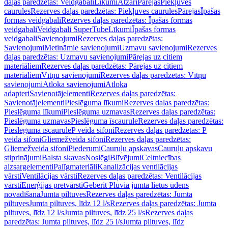
daļas paredzētas: Veidgabali
Līkumi
Atzari
Pārejas
Piekļuves
caurules
Rezerves daļas paredzētas: Piekļuves caurules
Pārejas
Īpašas
formas veidgabali
Rezerves daļas paredzētas: Īpašas formas
veidgabali
Veidgabali SuperTube
Līkumi
Īpašas formas
veidgabali
Savienojumi
Rezerves daļas paredzētas:
Savienojumi
Metināmie savienojumi
Uzmavu savienojumi
Rezerves
daļas paredzētas: Uzmavu savienojumi
Pārejas uz citiem
materiāliem
Rezerves daļas paredzētas: Pārejas uz citiem
materiāliem
Vītņu savienojumi
Rezerves daļas paredzētas: Vītņu
savienojumi
Atloka savienojumi
Atloka
adapteri
Savienotājelementi
Rezerves daļas paredzētas:
Savienotājelementi
Pieslēguma līkumi
Rezerves daļas paredzētas:
Pieslēguma līkumi
Pieslēguma uzmavas
Rezerves daļas paredzētas:
Pieslēguma uzmavas
Pieslēguma īscaurule
Rezerves daļas paredzētas:
Pieslēguma īscaurule
P veida sifoni
Rezerves daļas paredzētas: P
veida sifoni
Gliemežveida sifoni
Rezerves daļas paredzētas:
Gliemežveida sifoni
Piederumi
Cauruļu apskavas
Cauruļu apskavu
stiprinājumi
Balsta skavas
Noslēgi
Blīvējumi
Celtniecības
aizsargelementi
Palīgmateriāli
Kanalizācijas ventilācijas
vārsti
Ventilācijas vārsti
Rezerves daļas paredzētas: Ventilācijas
vārsti
Enerģijas pretvārsti
Geberit Pluvia jumta lietus ūdens
novadīšana
Jumta piltuves
Rezerves daļas paredzētas: Jumta
piltuves
Jumta piltuves, līdz 12 l/s
Rezerves daļas paredzētas: Jumta
piltuves, līdz 12 l/s
Jumta piltuves, līdz 25 l/s
Rezerves daļas
paredzētas: Jumta piltuves, līdz 25 l/s
Jumta piltuves, līdz