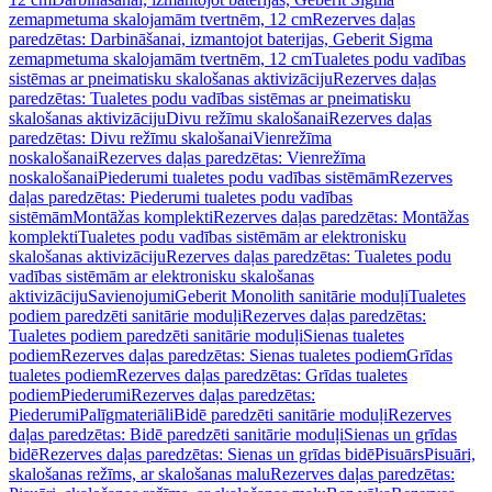
zemapmetuma skalojamām tvertnēm, 12 cm
Rezerves daļas
paredzētas: Darbināšanai, izmantojot baterijas, Geberit Sigma
zemapmetuma skalojamām tvertnēm, 12 cm
Tualetes podu vadības
sistēmas ar pneimatisku skalošanas aktivizāciju
Rezerves daļas
paredzētas: Tualetes podu vadības sistēmas ar pneimatisku
skalošanas aktivizāciju
Divu režīmu skalošanai
Rezerves daļas
paredzētas: Divu režīmu skalošanai
Vienrežīma
noskalošanai
Rezerves daļas paredzētas: Vienrežīma
noskalošanai
Piederumi tualetes podu vadības sistēmām
Rezerves
daļas paredzētas: Piederumi tualetes podu vadības
sistēmām
Montāžas komplekti
Rezerves daļas paredzētas: Montāžas
komplekti
Tualetes podu vadības sistēmām ar elektronisku
skalošanas aktivizāciju
Rezerves daļas paredzētas: Tualetes podu
vadības sistēmām ar elektronisku skalošanas
aktivizāciju
Savienojumi
Geberit Monolith sanitārie moduļi
Tualetes
podiem paredzēti sanitārie moduļi
Rezerves daļas paredzētas:
Tualetes podiem paredzēti sanitārie moduļi
Sienas tualetes
podiem
Rezerves daļas paredzētas: Sienas tualetes podiem
Grīdas
tualetes podiem
Rezerves daļas paredzētas: Grīdas tualetes
podiem
Piederumi
Rezerves daļas paredzētas:
Piederumi
Palīgmateriāli
Bidē paredzēti sanitārie moduļi
Rezerves
daļas paredzētas: Bidē paredzēti sanitārie moduļi
Sienas un grīdas
bidē
Rezerves daļas paredzētas: Sienas un grīdas bidē
Pisuārs
Pisuāri,
skalošanas režīms, ar skalošanas malu
Rezerves daļas paredzētas: