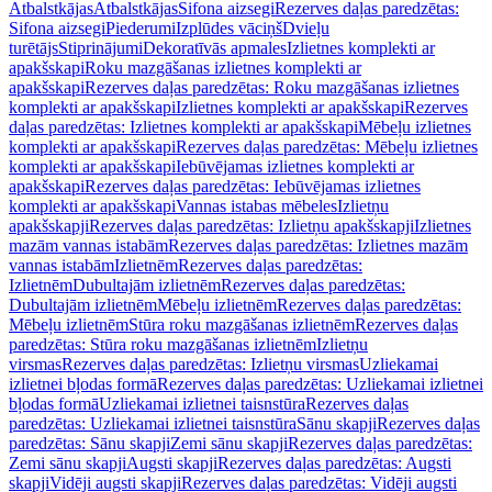
Atbalstkājas
Atbalstkājas
Sifona aizsegi
Rezerves daļas paredzētas:
Sifona aizsegi
Piederumi
Izplūdes vāciņš
Dvieļu
turētājs
Stiprinājumi
Dekoratīvās apmales
Izlietnes komplekti ar
apakšskapi
Roku mazgāšanas izlietnes komplekti ar
apakšskapi
Rezerves daļas paredzētas: Roku mazgāšanas izlietnes
komplekti ar apakšskapi
Izlietnes komplekti ar apakšskapi
Rezerves
daļas paredzētas: Izlietnes komplekti ar apakšskapi
Mēbeļu izlietnes
komplekti ar apakšskapi
Rezerves daļas paredzētas: Mēbeļu izlietnes
komplekti ar apakšskapi
Iebūvējamas izlietnes komplekti ar
apakšskapi
Rezerves daļas paredzētas: Iebūvējamas izlietnes
komplekti ar apakšskapi
Vannas istabas mēbeles
Izlietņu
apakšskapji
Rezerves daļas paredzētas: Izlietņu apakšskapji
Izlietnes
mazām vannas istabām
Rezerves daļas paredzētas: Izlietnes mazām
vannas istabām
Izlietnēm
Rezerves daļas paredzētas:
Izlietnēm
Dubultajām izlietnēm
Rezerves daļas paredzētas:
Dubultajām izlietnēm
Mēbeļu izlietnēm
Rezerves daļas paredzētas:
Mēbeļu izlietnēm
Stūra roku mazgāšanas izlietnēm
Rezerves daļas
paredzētas: Stūra roku mazgāšanas izlietnēm
Izlietņu
virsmas
Rezerves daļas paredzētas: Izlietņu virsmas
Uzliekamai
izlietnei bļodas formā
Rezerves daļas paredzētas: Uzliekamai izlietnei
bļodas formā
Uzliekamai izlietnei taisnstūra
Rezerves daļas
paredzētas: Uzliekamai izlietnei taisnstūra
Sānu skapji
Rezerves daļas
paredzētas: Sānu skapji
Zemi sānu skapji
Rezerves daļas paredzētas:
Zemi sānu skapji
Augsti skapji
Rezerves daļas paredzētas: Augsti
skapji
Vidēji augsti skapji
Rezerves daļas paredzētas: Vidēji augsti