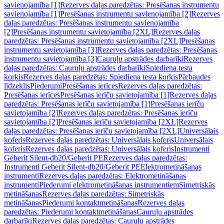
savienojamība [1]
Rezerves daļas paredzētas: Presēšanas instrumentu
savienojamība [1]
Presēšanas instrumentu savienojamība [2]
Rezerves
daļas paredzētas: Presēšanas instrumentu savienojamība
[2]
Presēšanas instrumentu savietojamība [2XL]
Rezerves daļas
paredzētas: Presēšanas instrumentu savietojamība [2XL]
Presēšanas
instrumentu savietojamība [3]
Rezerves daļas paredzētas: Presēšanas
instrumentu savietojamība [3]
Cauruļu apstrādes darbarīki
Rezerves
daļas paredzētas: Cauruļu apstrādes darbarīki
Spiediena testa
korķis
Rezerves daļas paredzētas: Spiediena testa korķis
Pārbaudes
līdzeklis
Piederumi
Presēšanas ierīces
Rezerves daļas paredzētas:
Presēšanas ierīces
Presēšanas ierīču savietojamība [1]
Rezerves daļas
paredzētas: Presēšanas ierīču savietojamība [1]
Presēšanas ierīču
savietojamība [2]
Rezerves daļas paredzētas: Presēšanas ierīču
savietojamība [2]
Presēšanas ierīču savietojamība [2XL]
Rezerves
daļas paredzētas: Presēšanas ierīču savietojamība [2XL]
Universālais
koferis
Rezerves daļas paredzētas: Universālais koferis
Universālais
koferis
Rezerves daļas paredzētas: Universālais koferis
Instrumenti
Geberit Silent-db20/Geberit PE
Rezerves daļas paredzētas:
Instrumenti Geberit Silent-db20/Geberit PE
Elektrometināšanas
instrumenti
Rezerves daļas paredzētas: Elektrometināšanas
instrumenti
Piederumi elektrometināšanas instrumentiem
Simetriskās
metināšanas
Rezerves daļas paredzētas: Simetriskās
metināšanas
Piederumi kontaktmetināšanas
Rezerves daļas
paredzētas: Piederumi kontaktmetināšanas
Cauruļu apstrādes
darbarīki
Rezerves daļas paredzētas: Cauruļu apstrādes