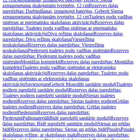
zemapmetuma skalojamām tvertnēm, 12 cm
Rezerves daļas
paredzētas: Darbināšanai, izmantojot baterijas, Geberit Sigma
zemapmetuma skalojamām tvertnēm, 12 cm
Tualetes podu vadības
sistēmas ar pneimatisku skalošanas aktivizāciju
Rezerves daļas
paredzētas: Tualetes podu vadības sistēmas ar pneimatisku
skalošanas aktivizāciju
Divu režīmu skalošanai
Rezerves daļas
paredzētas: Divu režīmu skalošanai
Vienrežīma
noskalošanai
Rezerves daļas paredzētas: Vienrežīma
noskalošanai
Piederumi tualetes podu vadības sistēmām
Rezerves
daļas paredzētas: Piederumi tualetes podu vadības
sistēmām
Montāžas komplekti
Rezerves daļas paredzētas: Montāžas
komplekti
Tualetes podu vadības sistēmām ar elektronisku
skalošanas aktivizāciju
Rezerves daļas paredzētas: Tualetes podu
vadības sistēmām ar elektronisku skalošanas
aktivizāciju
Savienojumi
Geberit Monolith sanitārie moduļi
Tualetes
podiem paredzēti sanitārie moduļi
Rezerves daļas paredzētas:
Tualetes podiem paredzēti sanitārie moduļi
Sienas tualetes
podiem
Rezerves daļas paredzētas: Sienas tualetes podiem
Grīdas
tualetes podiem
Rezerves daļas paredzētas: Grīdas tualetes
podiem
Piederumi
Rezerves daļas paredzētas:
Piederumi
Palīgmateriāli
Bidē paredzēti sanitārie moduļi
Rezerves
daļas paredzētas: Bidē paredzēti sanitārie moduļi
Sienas un grīdas
bidē
Rezerves daļas paredzētas: Sienas un grīdas bidē
Pisuārs
Pisuāri,
skalošanas režīms, ar skalošanas malu
Rezerves daļas paredzētas: