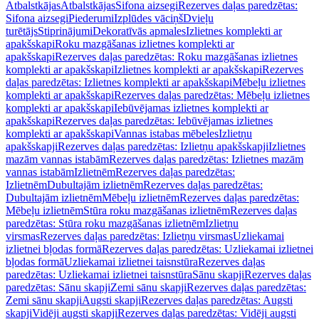
Atbalstkājas
Atbalstkājas
Sifona aizsegi
Rezerves daļas paredzētas:
Sifona aizsegi
Piederumi
Izplūdes vāciņš
Dvieļu
turētājs
Stiprinājumi
Dekoratīvās apmales
Izlietnes komplekti ar
apakšskapi
Roku mazgāšanas izlietnes komplekti ar
apakšskapi
Rezerves daļas paredzētas: Roku mazgāšanas izlietnes
komplekti ar apakšskapi
Izlietnes komplekti ar apakšskapi
Rezerves
daļas paredzētas: Izlietnes komplekti ar apakšskapi
Mēbeļu izlietnes
komplekti ar apakšskapi
Rezerves daļas paredzētas: Mēbeļu izlietnes
komplekti ar apakšskapi
Iebūvējamas izlietnes komplekti ar
apakšskapi
Rezerves daļas paredzētas: Iebūvējamas izlietnes
komplekti ar apakšskapi
Vannas istabas mēbeles
Izlietņu
apakšskapji
Rezerves daļas paredzētas: Izlietņu apakšskapji
Izlietnes
mazām vannas istabām
Rezerves daļas paredzētas: Izlietnes mazām
vannas istabām
Izlietnēm
Rezerves daļas paredzētas:
Izlietnēm
Dubultajām izlietnēm
Rezerves daļas paredzētas:
Dubultajām izlietnēm
Mēbeļu izlietnēm
Rezerves daļas paredzētas:
Mēbeļu izlietnēm
Stūra roku mazgāšanas izlietnēm
Rezerves daļas
paredzētas: Stūra roku mazgāšanas izlietnēm
Izlietņu
virsmas
Rezerves daļas paredzētas: Izlietņu virsmas
Uzliekamai
izlietnei bļodas formā
Rezerves daļas paredzētas: Uzliekamai izlietnei
bļodas formā
Uzliekamai izlietnei taisnstūra
Rezerves daļas
paredzētas: Uzliekamai izlietnei taisnstūra
Sānu skapji
Rezerves daļas
paredzētas: Sānu skapji
Zemi sānu skapji
Rezerves daļas paredzētas:
Zemi sānu skapji
Augsti skapji
Rezerves daļas paredzētas: Augsti
skapji
Vidēji augsti skapji
Rezerves daļas paredzētas: Vidēji augsti