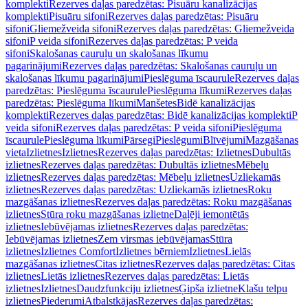
komplekti
Rezerves daļas paredzētas: Pisuāru kanalizācijas
komplekti
Pisuāru sifoni
Rezerves daļas paredzētas: Pisuāru
sifoni
Gliemežveida sifoni
Rezerves daļas paredzētas: Gliemežveida
sifoni
P veida sifoni
Rezerves daļas paredzētas: P veida
sifoni
Skalošanas cauruļu un skalošanas līkumu
pagarinājumi
Rezerves daļas paredzētas: Skalošanas cauruļu un
skalošanas līkumu pagarinājumi
Pieslēguma īscaurule
Rezerves daļas
paredzētas: Pieslēguma īscaurule
Pieslēguma līkumi
Rezerves daļas
paredzētas: Pieslēguma līkumi
Manšetes
Bidē kanalizācijas
komplekti
Rezerves daļas paredzētas: Bidē kanalizācijas komplekti
P
veida sifoni
Rezerves daļas paredzētas: P veida sifoni
Pieslēguma
īscaurule
Pieslēguma līkumi
Pārsegi
Pieslēgumi
Blīvējumi
Mazgāšanas
vieta
Izlietnes
Izlietnes
Rezerves daļas paredzētas: Izlietnes
Dubultās
izlietnes
Rezerves daļas paredzētas: Dubultās izlietnes
Mēbeļu
izlietnes
Rezerves daļas paredzētas: Mēbeļu izlietnes
Uzliekamās
izlietnes
Rezerves daļas paredzētas: Uzliekamās izlietnes
Roku
mazgāšanas izlietnes
Rezerves daļas paredzētas: Roku mazgāšanas
izlietnes
Stūra roku mazgāšanas izlietne
Daļēji iemontētās
izlietnes
Iebūvējamas izlietnes
Rezerves daļas paredzētas:
Iebūvējamas izlietnes
Zem virsmas iebūvējamas
Stūra
izlietnes
Izlietnes Comfort
Izlietnes bērniem
Izlietnes
Lielās
mazgāšanas izlietnes
Citas izlietnes
Rezerves daļas paredzētas: Citas
izlietnes
Lietās izlietnes
Rezerves daļas paredzētas: Lietās
izlietnes
Izlietnes
Daudzfunkciju izlietnes
Ģipša izlietne
Klašu telpu
izlietnes
Piederumi
Atbalstkājas
Rezerves daļas paredzētas: