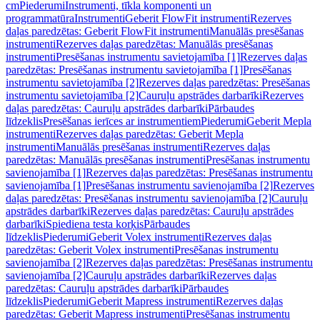
cm
Piederumi
Instrumenti, tīkla komponenti un
programmatūra
Instrumenti
Geberit FlowFit instrumenti
Rezerves
daļas paredzētas: Geberit FlowFit instrumenti
Manuālās presēšanas
instrumenti
Rezerves daļas paredzētas: Manuālās presēšanas
instrumenti
Presēšanas instrumentu savietojamība [1]
Rezerves daļas
paredzētas: Presēšanas instrumentu savietojamība [1]
Presēšanas
instrumentu savietojamība [2]
Rezerves daļas paredzētas: Presēšanas
instrumentu savietojamība [2]
Cauruļu apstrādes darbarīki
Rezerves
daļas paredzētas: Cauruļu apstrādes darbarīki
Pārbaudes
līdzeklis
Presēšanas ierīces ar instrumentiem
Piederumi
Geberit Mepla
instrumenti
Rezerves daļas paredzētas: Geberit Mepla
instrumenti
Manuālās presēšanas instrumenti
Rezerves daļas
paredzētas: Manuālās presēšanas instrumenti
Presēšanas instrumentu
savienojamība [1]
Rezerves daļas paredzētas: Presēšanas instrumentu
savienojamība [1]
Presēšanas instrumentu savienojamība [2]
Rezerves
daļas paredzētas: Presēšanas instrumentu savienojamība [2]
Cauruļu
apstrādes darbarīki
Rezerves daļas paredzētas: Cauruļu apstrādes
darbarīki
Spiediena testa korķis
Pārbaudes
līdzeklis
Piederumi
Geberit Volex instrumenti
Rezerves daļas
paredzētas: Geberit Volex instrumenti
Presēšanas instrumentu
savienojamība [2]
Rezerves daļas paredzētas: Presēšanas instrumentu
savienojamība [2]
Cauruļu apstrādes darbarīki
Rezerves daļas
paredzētas: Cauruļu apstrādes darbarīki
Pārbaudes
līdzeklis
Piederumi
Geberit Mapress instrumenti
Rezerves daļas
paredzētas: Geberit Mapress instrumenti
Presēšanas instrumentu