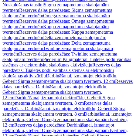
Noskalošanas taustiņi
Sigma zemapmetuma skalojamām
tvertnēm
Rezerves daļas paredzētas: Sigma zemapmetuma
skalojamām tvertnēm
Omega zemapmetuma skalojamām
tvertnēm
Rezerves daļas paredzētas: Omega zemapmetuma
skalojamām tvertnēm
Kappa zemapmetuma skalojamām
tvertnēm
Rezerves daļas paredzētas: Kappa zemapmetuma
skalojamām tvertnēm
Delta zemapmetuma skalojamām
tvertnēm
Rezerves daļas paredzētas: Delta zemapmetuma
skalojamām tvertnēm
Twinline zemapmetuma skalojamām
tvertnēm
Rezerves daļas paredzētas: Twinline zemapmetuma
skalojamām tvertnēm
Piederumi
Palīgmateriāli
Tualetes podu vadības
sistēmas ar elektronisku skalošanas aktivizāciju
Rezerves daļas
paredzētas: Tualetes podu vadības sistēmas ar elektronisku
skalošanas aktivizāciju
Darbināšanai, izmantojot elektrotīklu,
Geberit Sigma zemapmetuma skalojamām tvertnēm, 12 cm
Rezerves
daļas paredzētas: Darbināšanai, izmantojot elektrotīklu,
Geberit Sigma zemapmetuma skalojamām tvertnēm,
12 cm
Darbināšanai, izmantojot elektrotīklu, Geberit Sigma
zemapmetuma skalojamām tvertnēm, 8 cm
Rezerves daļas
paredzētas: Darbināšanai, izmantojot elektrotīklu, Geberit Sigma
zemapmetuma skalojamām tvertnēm, 8 cm
Darbināšanai, izmantojot
elektrotīklu, Geberit Omega zemapmetuma skalojamām tvertnēm,
12 cm
Rezerves daļas paredzētas: Darbināšanai, izmantojot
elektrotīklu, Geberit Omega zemapmetuma skalojamām tvertnēm,
12 cm
Darbināšanai, izmantojot baterijas, Geberit Sigma