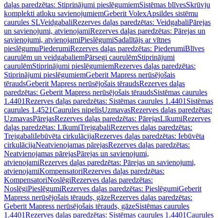
daļas paredzētas: Stiprinājumi pieslēgumiem
Sistēmas blīves
Skrūvju
komplekti atloku savienojumiem
Geberit Volex
Apsildes sistēmu
caurules SL
Veidgabali
Rezerves daļas paredzētas: Veidgabali
Pārejas
un savienojumi, atvienojami
Rezerves daļas paredzētas: Pārejas un
savienojumi, atvienojami
Pieslēgumi
Sadalītājs ar vītnes
pieslēgumu
Piederumi
Rezerves daļas paredzētas: Piederumi
Blīves
caurulēm un veidgabaliem
Pārsegi caurulēm
Stiprinājumi
caurulēm
Stiprinājumi pieslēgumiem
Rezerves daļas paredzētas:
Stiprinājumi pieslēgumiem
Geberit Mapress nerūsējošais
tērauds
Geberit Mapress nerūsējošais tērauds
Rezerves daļas
paredzētas: Geberit Mapress nerūsējošais tērauds
Sistēmas caurules
1.4401
Rezerves daļas paredzētas: Sistēmas caurules 1.4401
Sistēmas
caurules 1.4521
Caurules nipelis
Uzmavas
Rezerves daļas paredzētas:
Uzmavas
Pārejas
Rezerves daļas paredzētas: Pārejas
Līkumi
Rezerves
daļas paredzētas: Līkumi
Trejgabali
Rezerves daļas paredzētas:
Trejgabali
Iebūvēta cirkulācija
Rezerves daļas paredzētas: Iebūvēta
cirkulācija
Neatvienojamas pārejas
Rezerves daļas paredzētas:
Neatvienojamas pārejas
Pārejas un savienojumi,
atvienojami
Rezerves daļas paredzētas: Pārejas un savienojumi,
atvienojami
Kompensatori
Rezerves daļas paredzētas:
Kompensatori
Noslēgi
Rezerves daļas paredzētas:
Noslēgi
Pieslēgumi
Rezerves daļas paredzētas: Pieslēgumi
Geberit
Mapress nerūsējošais tērauds, gāze
Rezerves daļas paredzētas:
Geberit Mapress nerūsējošais tērauds, gāze
Sistēmas caurules
1.4401
Rezerves daļas paredzētas: Sistēmas caurules 1.4401
Caurules