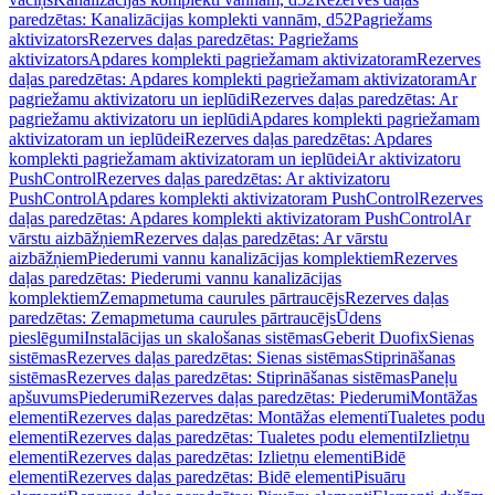
paredzētas: Kanalizācijas komplekti vannām, d52
Pagriežams
aktivizators
Rezerves daļas paredzētas: Pagriežams
aktivizators
Apdares komplekti pagriežamam aktivizatoram
Rezerves
daļas paredzētas: Apdares komplekti pagriežamam aktivizatoram
Ar
pagriežamu aktivizatoru un ieplūdi
Rezerves daļas paredzētas: Ar
pagriežamu aktivizatoru un ieplūdi
Apdares komplekti pagriežamam
aktivizatoram un ieplūdei
Rezerves daļas paredzētas: Apdares
komplekti pagriežamam aktivizatoram un ieplūdei
Ar aktivizatoru
PushControl
Rezerves daļas paredzētas: Ar aktivizatoru
PushControl
Apdares komplekti aktivizatoram PushControl
Rezerves
daļas paredzētas: Apdares komplekti aktivizatoram PushControl
Ar
vārstu aizbāžņiem
Rezerves daļas paredzētas: Ar vārstu
aizbāžņiem
Piederumi vannu kanalizācijas komplektiem
Rezerves
daļas paredzētas: Piederumi vannu kanalizācijas
komplektiem
Zemapmetuma caurules pārtraucējs
Rezerves daļas
paredzētas: Zemapmetuma caurules pārtraucējs
Ūdens
pieslēgumi
Instalācijas un skalošanas sistēmas
Geberit Duofix
Sienas
sistēmas
Rezerves daļas paredzētas: Sienas sistēmas
Stiprināšanas
sistēmas
Rezerves daļas paredzētas: Stiprināšanas sistēmas
Paneļu
apšuvums
Piederumi
Rezerves daļas paredzētas: Piederumi
Montāžas
elementi
Rezerves daļas paredzētas: Montāžas elementi
Tualetes podu
elementi
Rezerves daļas paredzētas: Tualetes podu elementi
Izlietņu
elementi
Rezerves daļas paredzētas: Izlietņu elementi
Bidē
elementi
Rezerves daļas paredzētas: Bidē elementi
Pisuāru