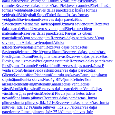
daļas paredzētas: Veidgabali
Līkumi
Atzari
Pārejas
Piekļuves
caurules
Rezerves daļas paredzētas: Piekļuves caurules
Pārejas
Īpašas
formas veidgabali
Rezerves daļas paredzētas: Īpašas formas
veidgabali
Veidgabali SuperTube
Līkumi
Īpašas formas
veidgabali
Savienojumi
Rezerves daļas paredzētas:
Savienojumi
Metināmie savienojumi
Uzmavu savienojumi
Rezerves
daļas paredzētas: Uzmavu savienojumi
Pārejas uz citiem
materiāliem
Rezerves daļas paredzētas: Pārejas uz citiem
materiāliem
Vītņu savienojumi
Rezerves daļas paredzētas: Vītņu
savienojumi
Atloka savienojumi
Atloka
adapteri
Savienotājelementi
Rezerves daļas paredzētas:
Savienotājelementi
Pieslēguma līkumi
Rezerves daļas paredzētas:
Pieslēguma līkumi
Pieslēguma uzmavas
Rezerves daļas paredzētas:
Pieslēguma uzmavas
Pieslēguma īscaurule
Rezerves daļas paredzētas:
Pieslēguma īscaurule
P veida sifoni
Rezerves daļas paredzētas: P
veida sifoni
Gliemežveida sifoni
Rezerves daļas paredzētas:
Gliemežveida sifoni
Piederumi
Cauruļu apskavas
Cauruļu apskavu
stiprinājumi
Balsta skavas
Noslēgi
Blīvējumi
Celtniecības
aizsargelementi
Palīgmateriāli
Kanalizācijas ventilācijas
vārsti
Ventilācijas vārsti
Rezerves daļas paredzētas: Ventilācijas
vārsti
Enerģijas pretvārsti
Geberit Pluvia jumta lietus ūdens
novadīšana
Jumta piltuves
Rezerves daļas paredzētas: Jumta
piltuves
Jumta piltuves, līdz 12 l/s
Rezerves daļas paredzētas: Jumta
piltuves, līdz 12 l/s
Jumta piltuves, līdz 25 l/s
Rezerves daļas
paredzētas: Jumta piltuves, līdz 25 l/s
Jumta piltuves, līdz