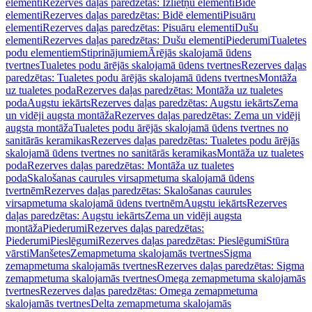
elementi
Rezerves daļas paredzētas: Izlietņu elementi
Bidē
elementi
Rezerves daļas paredzētas: Bidē elementi
Pisuāru
elementi
Rezerves daļas paredzētas: Pisuāru elementi
Dušu
elementi
Rezerves daļas paredzētas: Dušu elementi
Piederumi
Tualetes
podu elementiem
Stiprinājumiem
Ārējās skalojamā ūdens
tvertnes
Tualetes podu ārējās skalojamā ūdens tvertnes
Rezerves daļas
paredzētas: Tualetes podu ārējās skalojamā ūdens tvertnes
Montāža
uz tualetes poda
Rezerves daļas paredzētas: Montāža uz tualetes
poda
Augstu iekārts
Rezerves daļas paredzētas: Augstu iekārts
Zema
un vidēji augsta montāža
Rezerves daļas paredzētas: Zema un vidēji
augsta montāža
Tualetes podu ārējās skalojamā ūdens tvertnes no
sanitārās keramikas
Rezerves daļas paredzētas: Tualetes podu ārējās
skalojamā ūdens tvertnes no sanitārās keramikas
Montāža uz tualetes
poda
Rezerves daļas paredzētas: Montāža uz tualetes
poda
Skalošanas caurules virsapmetuma skalojamā ūdens
tvertnēm
Rezerves daļas paredzētas: Skalošanas caurules
virsapmetuma skalojamā ūdens tvertnēm
Augstu iekārts
Rezerves
daļas paredzētas: Augstu iekārts
Zema un vidēji augsta
montāža
Piederumi
Rezerves daļas paredzētas:
Piederumi
Pieslēgumi
Rezerves daļas paredzētas: Pieslēgumi
Stūra
vārsti
Manšetes
Zemapmetuma skalojamās tvertnes
Sigma
zemapmetuma skalojamās tvertnes
Rezerves daļas paredzētas: Sigma
zemapmetuma skalojamās tvertnes
Omega zemapmetuma skalojamās
tvertnes
Rezerves daļas paredzētas: Omega zemapmetuma
skalojamās tvertnes
Delta zemapmetuma skalojamās