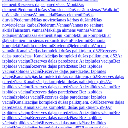
elementi
Rezerves daļas paredzētas: Montāžas
elementi
Piederumi
Dušas sānu sienas
Dušas sānu sienas
“Walk-in”
dušas sānu sienas
Vannu atdalīšanas elementi
Dušas
durvis
Piederumi
Nišas novietošanas kārbas dušām
Nišas
novietošanas kārbas
Piederumi
Vannas
Vannas no sanitārā
akrila
Taisnstūra vannas
Mākslīgā akmens vannas
Vannas
zīdaiņiem
Montāžas elementi
Kāju komplekti un komplekti ar
šķērsstieņiem un sienas enkurskrūvēm
Piederumi
Remonta
komplekti
Papildu piederumi
Savienotājelementi dušām un
vannām
Kanalizācijas komplekti dušas paliktņiem, d52
Rezerves
daļas paredzētas: Kanalizācijas komplekti dušas paliktņiem, d52
Ar
izplūdes vāciņu
Rezerves daļas paredzētas: Ar izplūdes vāciņu
Bez
izplūdes vāciņa
Rezerves daļas paredzētas: Bez izplūdes
vāciņa
Izplūdes vāciņš
Rezerves daļas paredzētas: Izplūdes
vāciņš
Kanalizācijas komplekti dušas paliktņiem, d62
Rezerves daļas
paredzētas: Kanalizācijas komplekti dušas paliktņiem, d62
Ar
izplūdes vāciņu
Rezerves daļas paredzētas: Ar izplūdes vāciņu
Bez
izplūdes vāciņa
Rezerves daļas paredzētas: Bez izplūdes
vāciņa
Izplūdes vāciņš
Rezerves daļas paredzētas: Izplūdes
vāciņš
Kanalizācijas komplekti dušas paliktņiem, d90
Rezerves daļas
paredzētas: Kanalizācijas komplekti dušas paliktņiem, d90
Ar
izplūdes vāciņu
Rezerves daļas paredzētas: Ar izplūdes vāciņu
Bez
izplūdes vāciņa
Rezerves daļas paredzētas: Bez izplūdes
vāciņa
Izplūdes vāciņš
Rezerves daļas paredzētas: Izplūdes
vāciņš
Kanalizācijas komplekti vannām, d52
Rezerves daļas