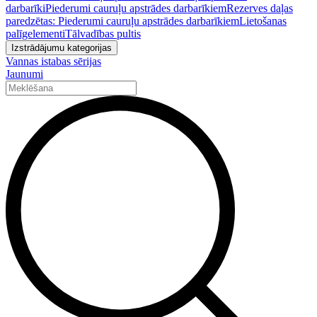
darbarīki
Piederumi cauruļu apstrādes darbarīkiem
Rezerves daļas
paredzētas: Piederumi cauruļu apstrādes darbarīkiem
Lietošanas
palīgelementi
Tālvadības pultis
Izstrādājumu kategorijas
Vannas istabas sērijas
Jaunumi