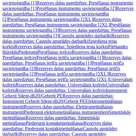
savienojamība [1]
Rezerves daļas paredzētas: Presēšanas instrumentu
savienojamība [1]
Presēšanas instrumentu savienojamība [2]
Rezerves
daļas paredzētas: Presēšanas instrumentu savienojamība
[2]
Presēšanas instrumentu savietojamība [2XL]
Rezerves daļas
paredzētas: Presēšanas instrumentu savietojamība [2XL]
Presēšanas
instrumentu savietojamība [3]
Rezerves daļas paredzētas: Presēšanas
instrumentu savietojamība [3]
Cauruļu apstrādes darbarīki
Rezerves
daļas paredzētas: Cauruļu apstrādes darbarīki
Spiediena testa
korķis
Rezerves daļas paredzētas: Spiediena testa korķis
Pārbaudes
līdzeklis
Piederumi
Presēšanas ierīces
Rezerves daļas paredzētas:
Presēšanas ierīces
Presēšanas ierīču savietojamība [1]
Rezerves daļas
paredzētas: Presēšanas ierīču savietojamība [1]
Presēšanas ierīču
savietojamība [2]
Rezerves daļas paredzētas: Presēšanas ierīču
savietojamība [2]
Presēšanas ierīču savietojamība [2XL]
Rezerves
daļas paredzētas: Presēšanas ierīču savietojamība [2XL]
Universālais
koferis
Rezerves daļas paredzētas: Universālais koferis
Universālais
koferis
Rezerves daļas paredzētas: Universālais koferis
Instrumenti
Geberit Silent-db20/Geberit PE
Rezerves daļas paredzētas:
Instrumenti Geberit Silent-db20/Geberit PE
Elektrometināšanas
instrumenti
Rezerves daļas paredzētas: Elektrometināšanas
instrumenti
Piederumi elektrometināšanas instrumentiem
Simetriskās
metināšanas
Rezerves daļas paredzētas: Simetriskās
metināšanas
Piederumi kontaktmetināšanas
Rezerves daļas
paredzētas: Piederumi kontaktmetināšanas
Cauruļu apstrādes
darbarīki
Rezerves daļas paredzētas: Cauruļu apstrādes