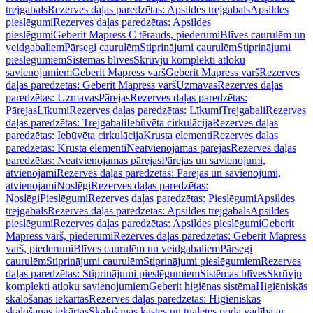
trejgabals
Rezerves daļas paredzētas: Apsildes trejgabals
Apsildes
pieslēgumi
Rezerves daļas paredzētas: Apsildes
pieslēgumi
Geberit Mapress C tērauds, piederumi
Blīves caurulēm un
veidgabaliem
Pārsegi caurulēm
Stiprinājumi caurulēm
Stiprinājumi
pieslēgumiem
Sistēmas blīves
Skrūvju komplekti atloku
savienojumiem
Geberit Mapress varš
Geberit Mapress varš
Rezerves
daļas paredzētas: Geberit Mapress varš
Uzmavas
Rezerves daļas
paredzētas: Uzmavas
Pārejas
Rezerves daļas paredzētas:
Pārejas
Līkumi
Rezerves daļas paredzētas: Līkumi
Trejgabali
Rezerves
daļas paredzētas: Trejgabali
Iebūvēta cirkulācija
Rezerves daļas
paredzētas: Iebūvēta cirkulācija
Krusta elementi
Rezerves daļas
paredzētas: Krusta elementi
Neatvienojamas pārejas
Rezerves daļas
paredzētas: Neatvienojamas pārejas
Pārejas un savienojumi,
atvienojami
Rezerves daļas paredzētas: Pārejas un savienojumi,
atvienojami
Noslēgi
Rezerves daļas paredzētas:
Noslēgi
Pieslēgumi
Rezerves daļas paredzētas: Pieslēgumi
Apsildes
trejgabals
Rezerves daļas paredzētas: Apsildes trejgabals
Apsildes
pieslēgumi
Rezerves daļas paredzētas: Apsildes pieslēgumi
Geberit
Mapress varš, piederumi
Rezerves daļas paredzētas: Geberit Mapress
varš, piederumi
Blīves caurulēm un veidgabaliem
Pārsegi
caurulēm
Stiprinājumi caurulēm
Stiprinājumi pieslēgumiem
Rezerves
daļas paredzētas: Stiprinājumi pieslēgumiem
Sistēmas blīves
Skrūvju
komplekti atloku savienojumiem
Geberit higiēnas sistēma
Higiēniskās
skalošanas iekārtas
Rezerves daļas paredzētas: Higiēniskās
skalošanas iekārtas
Skalošanas kastes un tualetes poda vadība ar