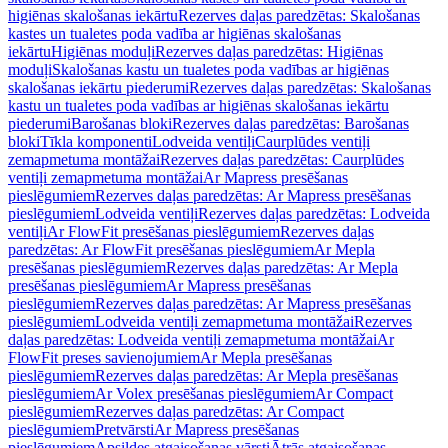
higiēnas skalošanas iekārtu
Rezerves daļas paredzētas: Skalošanas
kastes un tualetes poda vadība ar higiēnas skalošanas
iekārtu
Higiēnas moduļi
Rezerves daļas paredzētas: Higiēnas
moduļi
Skalošanas kastu un tualetes poda vadības ar higiēnas
skalošanas iekārtu piederumi
Rezerves daļas paredzētas: Skalošanas
kastu un tualetes poda vadības ar higiēnas skalošanas iekārtu
piederumi
Barošanas bloki
Rezerves daļas paredzētas: Barošanas
bloki
Tīkla komponenti
Lodveida ventiļi
Caurplūdes ventiļi
zemapmetuma montāžai
Rezerves daļas paredzētas: Caurplūdes
ventiļi zemapmetuma montāžai
Ar Mapress presēšanas
pieslēgumiem
Rezerves daļas paredzētas: Ar Mapress presēšanas
pieslēgumiem
Lodveida ventiļi
Rezerves daļas paredzētas: Lodveida
ventiļi
Ar FlowFit presēšanas pieslēgumiem
Rezerves daļas
paredzētas: Ar FlowFit presēšanas pieslēgumiem
Ar Mepla
presēšanas pieslēgumiem
Rezerves daļas paredzētas: Ar Mepla
presēšanas pieslēgumiem
Ar Mapress presēšanas
pieslēgumiem
Rezerves daļas paredzētas: Ar Mapress presēšanas
pieslēgumiem
Lodveida ventiļi zemapmetuma montāžai
Rezerves
daļas paredzētas: Lodveida ventiļi zemapmetuma montāžai
Ar
FlowFit preses savienojumiem
Ar Mepla presēšanas
pieslēgumiem
Rezerves daļas paredzētas: Ar Mepla presēšanas
pieslēgumiem
Ar Volex presēšanas pieslēgumiem
Ar Compact
pieslēgumiem
Rezerves daļas paredzētas: Ar Compact
pieslēgumiem
Pretvārsti
Ar Mapress presēšanas
pieslēgumiem
Apsildes atgaisošanas vārsti
Ātrās atgaisošanas