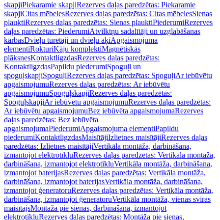
skapji
Piekaramie skapji
Rezerves daļas paredzētas: Piekaramie
skapji
Citas mēbeles
Rezerves daļas paredzētas: Citas mēbeles
Sienas
plaukti
Rezerves daļas paredzētas: Sienas plaukti
Piederumi
Rezerves
daļas paredzētas: Piederumi
Atvilktņu sadalītāji un uzglabāšanas
kārbas
Dvieļu turētāji un dvieļu āķi
Apgaismojuma
elementi
Rokturi
Kāju komplekti
Magnētiskās
plāksnes
Kontaktligzdas
Rezerves daļas paredzētas:
Kontaktligzdas
Papildu piederumi
Spoguļi un
spoguļskapji
Spoguļi
Rezerves daļas paredzētas: Spoguļi
Ar iebūvētu
apgaismojumu
Rezerves daļas paredzētas: Ar iebūvētu
apgaismojumu
Spoguļskapji
Rezerves daļas paredzētas:
Spoguļskapji
Ar iebūvētu apgaismojumu
Rezerves daļas paredzētas:
Ar iebūvētu apgaismojumu
Bez iebūvēta apgaismojuma
Rezerves
daļas paredzētas: Bez iebūvēta
apgaismojuma
Piederumi
Apgaismojuma elementi
Papildu
piederumi
Kontaktligzdas
Maisītāji
Izlietnes maisītāji
Rezerves daļas
paredzētas: Izlietnes maisītāji
Vertikāla montāža, darbināšana,
izmantojot elektrotīklu
Rezerves daļas paredzētas: Vertikāla montāža,
darbināšana, izmantojot elektrotīklu
Vertikāla montāža, darbināšana,
izmantojot baterijas
Rezerves daļas paredzētas: Vertikāla montāža,
darbināšana, izmantojot baterijas
Vertikāla montāža, darbināšana,
izmantojot ģeneratoru
Rezerves daļas paredzētas: Vertikāla montāža,
darbināšana, izmantojot ģeneratoru
Vertikāla montāža, vienas sviras
maisītājs
Montāža pie sienas, darbināšana, izmantojot
elektrotīklu
Rezerves daļas paredzētas: Montāža pie sienas,