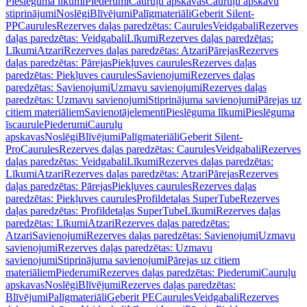
Pieslēguma līkumi
Piederumi
Cauruļu apskavas
Cauruļu apskavu
stiprinājumi
Noslēgi
Blīvējumi
Palīgmateriāli
Geberit Silent-
PP
Caurules
Rezerves daļas paredzētas: Caurules
Veidgabali
Rezerves
daļas paredzētas: Veidgabali
Līkumi
Rezerves daļas paredzētas:
Līkumi
Atzari
Rezerves daļas paredzētas: Atzari
Pārejas
Rezerves
daļas paredzētas: Pārejas
Piekļuves caurules
Rezerves daļas
paredzētas: Piekļuves caurules
Savienojumi
Rezerves daļas
paredzētas: Savienojumi
Uzmavu savienojumi
Rezerves daļas
paredzētas: Uzmavu savienojumi
Stiprinājuma savienojumi
Pārejas uz
citiem materiāliem
Savienotājelementi
Pieslēguma līkumi
Pieslēguma
īscaurule
Piederumi
Cauruļu
apskavas
Noslēgi
Blīvējumi
Palīgmateriāli
Geberit Silent-
Pro
Caurules
Rezerves daļas paredzētas: Caurules
Veidgabali
Rezerves
daļas paredzētas: Veidgabali
Līkumi
Rezerves daļas paredzētas:
Līkumi
Atzari
Rezerves daļas paredzētas: Atzari
Pārejas
Rezerves
daļas paredzētas: Pārejas
Piekļuves caurules
Rezerves daļas
paredzētas: Piekļuves caurules
Profildetaļas SuperTube
Rezerves
daļas paredzētas: Profildetaļas SuperTube
Līkumi
Rezerves daļas
paredzētas: Līkumi
Atzari
Rezerves daļas paredzētas:
Atzari
Savienojumi
Rezerves daļas paredzētas: Savienojumi
Uzmavu
savienojumi
Rezerves daļas paredzētas: Uzmavu
savienojumi
Stiprinājuma savienojumi
Pārejas uz citiem
materiāliem
Piederumi
Rezerves daļas paredzētas: Piederumi
Cauruļu
apskavas
Noslēgi
Blīvējumi
Rezerves daļas paredzētas:
Blīvējumi
Palīgmateriāli
Geberit PE
Caurules
Veidgabali
Rezerves