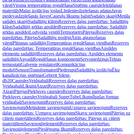
vārsti
Virsmu temperatūras regulēšana
Sistēmu caurule
Ieklāšanas
materiāls
Malas izolācijas joslas
Līmlentes
Izplešanas adatas
Javas
piedevas
Izplešanās šuves
Cauruļu līkumu balsti
Sadales skapji
Metāla
sadales skapji
Sadalītāju klāsts
Rezerves daļas paredzētas: Sadalītāju
klāsts
Sadalītāji grīdas apsildei
Rezerves daļas paredzētas: Sadalītāji
grīdas apsildei
Lodveida ventiļi
Termometrs
Pārejas
Rezerves daļas
paredzētas: Pārejas
Sadalītāju noslēgi
Ātrās atgaisošanas
vārsti
Plūsmas sadalītājs
Temperatūras regulēšanas vienības
Rezerves
daļas paredzētas: Temperatūras regulēšanas vienības
Apsildes
elementu sadalītāji
Rezerves daļas paredzētas: Apsildes elementu
sadalītāji
Apvadi
Regulēšanas komponenti
Servopiedziņas
Telpas
termostati
Galvenie regulatori
Komunikācijas
moduļi
Sensori
Transformatori
Piederumi
Sadalītāju izolācija
Ēku
kanalizācijas sistēmas
Geberit Silent-
db20
Caurules
Veidgabali
Rezerves daļas paredzētas:
Veidgabali
Līkumi
Atzari
Rezerves daļas paredzētas:
Atzari
Pārejas
Piekļuves caurules
Rezerves daļas paredzētas:
Piekļuves caurules
Veidgabali SuperTube
Līkumi
Īpašas formas
veidgabali
Savienojumi
Rezerves daļas paredzētas:
Savienojumi
Metināmie savienojumi
Uzmavu savienojumi
Rezerves
daļas paredzētas: Uzmavu savienojumi
Skavu savienojumi
Pārejas uz
citiem materiāliem
Rezerves daļas paredzētas: Pārejas uz citiem
materiāliem
Savienotājelementi
Rezerves daļas paredzētas:
Savienotājelementi
Pieslēguma līkumi
Rezerves daļas paredzētas: