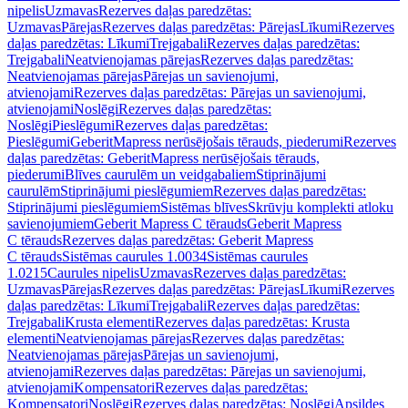
nipelis
Uzmavas
Rezerves daļas paredzētas:
Uzmavas
Pārejas
Rezerves daļas paredzētas: Pārejas
Līkumi
Rezerves
daļas paredzētas: Līkumi
Trejgabali
Rezerves daļas paredzētas:
Trejgabali
Neatvienojamas pārejas
Rezerves daļas paredzētas:
Neatvienojamas pārejas
Pārejas un savienojumi,
atvienojami
Rezerves daļas paredzētas: Pārejas un savienojumi,
atvienojami
Noslēgi
Rezerves daļas paredzētas:
Noslēgi
Pieslēgumi
Rezerves daļas paredzētas:
Pieslēgumi
GeberitMapress nerūsējošais tērauds, piederumi
Rezerves
daļas paredzētas: GeberitMapress nerūsējošais tērauds,
piederumi
Blīves caurulēm un veidgabaliem
Stiprinājumi
caurulēm
Stiprinājumi pieslēgumiem
Rezerves daļas paredzētas:
Stiprinājumi pieslēgumiem
Sistēmas blīves
Skrūvju komplekti atloku
savienojumiem
Geberit Mapress C tērauds
Geberit Mapress
C tērauds
Rezerves daļas paredzētas: Geberit Mapress
C tērauds
Sistēmas caurules 1.0034
Sistēmas caurules
1.0215
Caurules nipelis
Uzmavas
Rezerves daļas paredzētas:
Uzmavas
Pārejas
Rezerves daļas paredzētas: Pārejas
Līkumi
Rezerves
daļas paredzētas: Līkumi
Trejgabali
Rezerves daļas paredzētas:
Trejgabali
Krusta elementi
Rezerves daļas paredzētas: Krusta
elementi
Neatvienojamas pārejas
Rezerves daļas paredzētas:
Neatvienojamas pārejas
Pārejas un savienojumi,
atvienojami
Rezerves daļas paredzētas: Pārejas un savienojumi,
atvienojami
Kompensatori
Rezerves daļas paredzētas:
Kompensatori
Noslēgi
Rezerves daļas paredzētas: Noslēgi
Apsildes