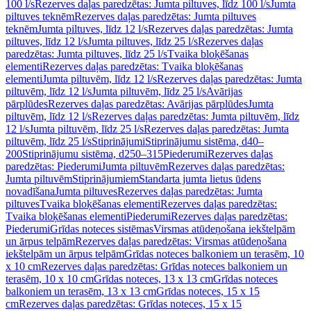
100 l/s
Rezerves daļas paredzētas: Jumta piltuves, līdz 100 l/s
Jumta
piltuves teknēm
Rezerves daļas paredzētas: Jumta piltuves
teknēm
Jumta piltuves, līdz 12 l/s
Rezerves daļas paredzētas: Jumta
piltuves, līdz 12 l/s
Jumta piltuves, līdz 25 l/s
Rezerves daļas
paredzētas: Jumta piltuves, līdz 25 l/s
Tvaika bloķēšanas
elementi
Rezerves daļas paredzētas: Tvaika bloķēšanas
elementi
Jumta piltuvēm, līdz 12 l/s
Rezerves daļas paredzētas: Jumta
piltuvēm, līdz 12 l/s
Jumta piltuvēm, līdz 25 l/s
Avārijas
pārplūdes
Rezerves daļas paredzētas: Avārijas pārplūdes
Jumta
piltuvēm, līdz 12 l/s
Rezerves daļas paredzētas: Jumta piltuvēm, līdz
12 l/s
Jumta piltuvēm, līdz 25 l/s
Rezerves daļas paredzētas: Jumta
piltuvēm, līdz 25 l/s
Stiprinājumi
Stiprinājumu sistēma, d40–
200
Stiprinājumu sistēma, d250–315
Piederumi
Rezerves daļas
paredzētas: Piederumi
Jumta piltuvēm
Rezerves daļas paredzētas:
Jumta piltuvēm
Stiprinājumiem
Standarta jumta lietus ūdens
novadīšana
Jumta piltuves
Rezerves daļas paredzētas: Jumta
piltuves
Tvaika bloķēšanas elementi
Rezerves daļas paredzētas:
Tvaika bloķēšanas elementi
Piederumi
Rezerves daļas paredzētas:
Piederumi
Grīdas noteces sistēmas
Virsmas atūdeņošana iekštelpām
un ārpus telpām
Rezerves daļas paredzētas: Virsmas atūdeņošana
iekštelpām un ārpus telpām
Grīdas noteces balkoniem un terasēm, 10
x 10 cm
Rezerves daļas paredzētas: Grīdas noteces balkoniem un
terasēm, 10 x 10 cm
Grīdas noteces, 13 x 13 cm
Grīdas noteces
balkoniem un terasēm, 13 x 13 cm
Grīdas noteces, 15 x 15
cm
Rezerves daļas paredzētas: Grīdas noteces, 15 x 15