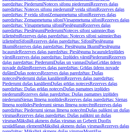
paredzētas: Piederumi
Noteces sifonu piederumi
Rezerves daļas
paredzētas: Noteces sifonu piederumi
P veida sifoni
Rezerves daļas
paredzētas: P veida sifoni
Zemapmetuma sifoni
Rezerves daļas
paredzētas: Zemapmetuma sifoni
Virsapmetuma sifoni
Rezerves daļas
paredzētas: Virsapmetuma sifoni
Pieslēgumi
Rezerves daļas
paredzētas: Pieslēgumi
Piederumi
Noteces sifoni saimniecības
izlietnēm
Rezerves daļas paredzētas: Noteces sifoni saimniecības
izlietnēm
Sifoni
Rezerves daļas paredzētas: Sifoni
Pieslēguma
līkumi
Rezerves daļas paredzētas: Pieslēguma līkumi
Pieslēguma
īscaurule
Rezerves daļas paredzētas: Pieslēguma īscaurule
Izplūdes
vārsti
Rezerves daļas paredzētas: Izplūdes vārsti
Piederumi
Rezerves
daļas paredzētas: Piederumi
Dušas un vannas
Dušas
Grīdas ūdens
novade dušām
Rezerves daļas paredzētas: Grīdas ūdens novade
dušām
Dušas noteces
Rezerves daļas paredzētas: Dušas
noteces
Piederumi dušas kanāliem
Rezerves daļas paredzētas:
Piederumi dušas kanāliem
Dušas grīdas noteces
Rezerves daļas
paredzētas: Dušas grīdas noteces
Dušas pamatnes izplūdes
piederumi
Rezerves daļas paredzētas: Dušas pamatnes izplūdes
piederumi
Sienas līmeņa noplūdes
Rezerves daļas paredzētas: Sienas
līmeņa noplūdes
Piederumi sienas līmeņa notecēm
Rezerves daļas
paredzētas: Piederumi sienas līmeņa notecēm
Dušas paliktņi un dušas
virsmas
Rezerves daļas paredzētas: Dušas paliktņi un dušas
virsmas
Mākslīgā akmens dušas virsmas un Geberit Duofix
uzstādīšanas elementi
Mākslīgā akmens dušas virsmas
Rezerves daļas
paredzētas: Mākslīgā akmens dušas virsmas
Montāžas