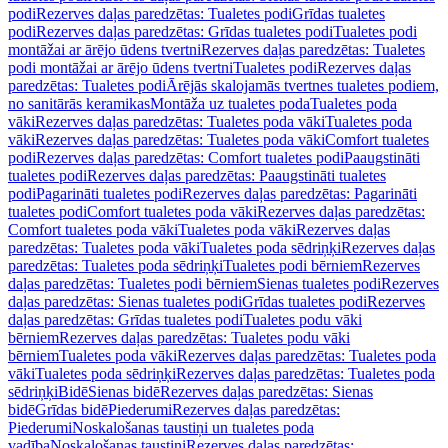
podi
Rezerves daļas paredzētas: Tualetes podi
Grīdas tualetes
podi
Rezerves daļas paredzētas: Grīdas tualetes podi
Tualetes podi
montāžai ar ārējo ūdens tvertni
Rezerves daļas paredzētas: Tualetes
podi montāžai ar ārējo ūdens tvertni
Tualetes podi
Rezerves daļas
paredzētas: Tualetes podi
Ārējās skalojamās tvertnes tualetes podiem,
no sanitārās keramikas
Montāža uz tualetes poda
Tualetes poda
vāki
Rezerves daļas paredzētas: Tualetes poda vāki
Tualetes poda
vāki
Rezerves daļas paredzētas: Tualetes poda vāki
Comfort tualetes
podi
Rezerves daļas paredzētas: Comfort tualetes podi
Paaugstināti
tualetes podi
Rezerves daļas paredzētas: Paaugstināti tualetes
podi
Pagarināti tualetes podi
Rezerves daļas paredzētas: Pagarināti
tualetes podi
Comfort tualetes poda vāki
Rezerves daļas paredzētas:
Comfort tualetes poda vāki
Tualetes poda vāki
Rezerves daļas
paredzētas: Tualetes poda vāki
Tualetes poda sēdriņķi
Rezerves daļas
paredzētas: Tualetes poda sēdriņķi
Tualetes podi bērniem
Rezerves
daļas paredzētas: Tualetes podi bērniem
Sienas tualetes podi
Rezerves
daļas paredzētas: Sienas tualetes podi
Grīdas tualetes podi
Rezerves
daļas paredzētas: Grīdas tualetes podi
Tualetes podu vāki
bērniem
Rezerves daļas paredzētas: Tualetes podu vāki
bērniem
Tualetes poda vāki
Rezerves daļas paredzētas: Tualetes poda
vāki
Tualetes poda sēdriņķi
Rezerves daļas paredzētas: Tualetes poda
sēdriņķi
Bidē
Sienas bidē
Rezerves daļas paredzētas: Sienas
bidē
Grīdas bidē
Piederumi
Rezerves daļas paredzētas:
Piederumi
Noskalošanas taustiņi un tualetes poda
vadība
Noskalošanas taustiņi
Rezerves daļas paredzētas: