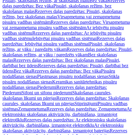
Pisuāri, skalošanas režīms, ar skalošanas malu
Bez vāka
Rezerves
daļas paredzētas: Bez vāka
Pisuāri, skalošanas režīms, bez
skalošanas malas
Rezerves daļas paredzētas: Pisuāri, skalošanas
režīms, bez skalošanas malas
Virsapmetuma vai zemapmetuma
pisuāru vadības sistēmām
Rezerves daļas paredzētas: Virsapmetuma
vai zemapmetuma pisuāru vadības sistēmām
Ar iebūvētu pisuāru
vadības sistēmu
Rezerves daļas paredzētas: Ar iebūvētu pisuāru
vadības sistēmu
Iebūvētai pisuāru vadības sistēmai
Rezerves daļas
paredzētas: Iebūvētai pisuāru vadības sistēmai
Pisuāri, skalošanas
režīms, ar vāku / paredzēts vākam
Rezerves daļas paredzētas: Pisuāri,
skalošanas režīms, ar vāku / paredzēts vākam
Bez skalošanas
malas
Rezerves daļas paredzētas: Bez skalošanas malas
Pisuāri,
darbībai bez ūdens
Rezerves daļas paredzētas: Pisuāri, darbībai bez
ūdens
Bez vāka
Rezerves daļas paredzētas: Bez vāka
Pisuāru
nodalīšanas sienas
Plastmasas pisuāru nodalīšanas sienas
Stikla
pisuāru nodalīšanas sienas
Keramikas sanitārtehnikas pisuāru
nodalīšanas sienas
Piederumi
Rezerves daļas paredzētas:
Piederumi
Sifoni un sifonu piederumi
Skalošanas caurules,
skalošanas līkumi un pārejas
Rezerves daļas paredzētas: Skalošanas
caurules, skalošanas līkumi un pārejas
Stiprinājumi
Pisuāru vadības
sistēmas
Zemapmetuma
Rezerves daļas paredzētas: Zemapmetuma
Ar
elektronisku skalošanas aktivizāciju, darbināšana, izmantojot
elektrotīklu
Rezerves daļas paredzētas: Ar elektronisku skalošanas
aktivizāciju, darbināšana, izmantojot elektrotīklu
Ar elektronisku
skalošanas aktivizāciju, darbināšana, izmantojot baterijas
Rezerves