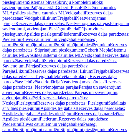
pieslēgumiem
Sistēmas blīves
Skrūvju komplekti atloku
savienojumiem
Palīgmateriāli
Geberit PushFit
Sistēmu caurules
ML
Apsildes sistēmu caurules ML
Veidgabali
Rezerves daļas
paredzētas: Veidgabali
Līkumi
Trejgabali
Neatvienojamas
pārejas
Rezerves daļas paredzētas: Neatvienojamas pārejas
Pārejas un
savienojumi, atvienojami
Pieslēgumi
Sadalītājs ar vītnes
pieslēgumu
Apsildes pieslēgumi
Piederumi
Rezerves daļas paredzētas:
Piederumi
Blīves caurulēm un veidgabaliem
Pārsegi
caurulēm
Stiprinājumi caurulēm
Stiprinājumi pieslēgumiem
Rezerves
daļas paredzētas: Stiprinājumi pieslēgumiem
Geberit Mepla
Sistēmu
caurules ML
Apsildes sistēmu caurules ML
Veidgabali
Rezerves daļas
paredzētas: Veidgabali
Savienojumi
Rezerves daļas paredzētas:
Savienojumi
Pārejas
Rezerves daļas paredzētas:
Pārejas
Līkumi
Rezerves daļas paredzētas: Līkumi
Trejgabali
Rezerves
daļas paredzētas: Trejgabali
Iebūvēta cirkulācija
Rezerves daļas
paredzētas: Iebūvēta cirkulācija
Neatvienojamas pārejas
Rezerves
daļas paredzētas: Neatvienojamas pārejas
Pārejas un savienojumi,
atvienojami
Rezerves daļas paredzētas: Pārejas un savienojumi,
atvienojami
Noslēgi
Rezerves daļas paredzētas:
Noslēgi
Pieslēgumi
Rezerves daļas paredzētas: Pieslēgumi
Sadalītājs
ar vītnes pieslēgumu
Apsildes trejgabals
Rezerves daļas paredzētas:
Apsildes trejgabals
Apsildes pieslēgumi
Rezerves daļas paredzētas:
Apsildes pieslēgumi
Piederumi
Rezerves daļas paredzētas:
Piederumi
Blīves caurulēm un veidgabaliem
Pārsegi
caurulēm
Stiprinājumi caurulēm
Stiprinājumi pieslēgumiem
Rezerves