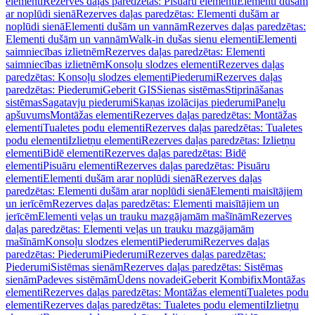
elementi
Rezerves daļas paredzētas: Pisuāru elementi
Elementi dušām
ar noplūdi sienā
Rezerves daļas paredzētas: Elementi dušām ar
noplūdi sienā
Elementi dušām un vannām
Rezerves daļas paredzētas:
Elementi dušām un vannām
Walk-in dušas sienu elementi
Elementi
saimniecības izlietnēm
Rezerves daļas paredzētas: Elementi
saimniecības izlietnēm
Konsoļu slodzes elementi
Rezerves daļas
paredzētas: Konsoļu slodzes elementi
Piederumi
Rezerves daļas
paredzētas: Piederumi
Geberit GIS
Sienas sistēmas
Stiprināšanas
sistēmas
Sagatavju piederumi
Skaņas izolācijas piederumi
Paneļu
apšuvums
Montāžas elementi
Rezerves daļas paredzētas: Montāžas
elementi
Tualetes podu elementi
Rezerves daļas paredzētas: Tualetes
podu elementi
Izlietņu elementi
Rezerves daļas paredzētas: Izlietņu
elementi
Bidē elementi
Rezerves daļas paredzētas: Bidē
elementi
Pisuāru elementi
Rezerves daļas paredzētas: Pisuāru
elementi
Elementi dušām arar noplūdi sienā
Rezerves daļas
paredzētas: Elementi dušām arar noplūdi sienā
Elementi maisītājiem
un ierīcēm
Rezerves daļas paredzētas: Elementi maisītājiem un
ierīcēm
Elementi veļas un trauku mazgājamām mašīnām
Rezerves
daļas paredzētas: Elementi veļas un trauku mazgājamām
mašīnām
Konsoļu slodzes elementi
Piederumi
Rezerves daļas
paredzētas: Piederumi
Piederumi
Rezerves daļas paredzētas:
Piederumi
Sistēmas sienām
Rezerves daļas paredzētas: Sistēmas
sienām
Padeves sistēmām
Ūdens novadei
Geberit Kombifix
Montāžas
elementi
Rezerves daļas paredzētas: Montāžas elementi
Tualetes podu
elementi
Rezerves daļas paredzētas: Tualetes podu elementi
Izlietņu