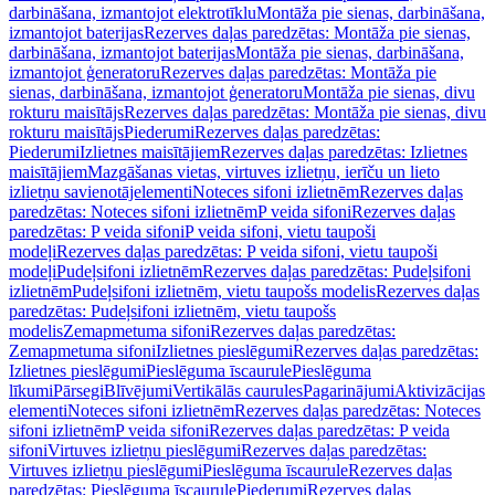
darbināšana, izmantojot elektrotīklu
Montāža pie sienas, darbināšana,
izmantojot baterijas
Rezerves daļas paredzētas: Montāža pie sienas,
darbināšana, izmantojot baterijas
Montāža pie sienas, darbināšana,
izmantojot ģeneratoru
Rezerves daļas paredzētas: Montāža pie
sienas, darbināšana, izmantojot ģeneratoru
Montāža pie sienas, divu
rokturu maisītājs
Rezerves daļas paredzētas: Montāža pie sienas, divu
rokturu maisītājs
Piederumi
Rezerves daļas paredzētas:
Piederumi
Izlietnes maisītājiem
Rezerves daļas paredzētas: Izlietnes
maisītājiem
Mazgāšanas vietas, virtuves izlietņu, ierīču un lieto
izlietņu savienotājelementi
Noteces sifoni izlietnēm
Rezerves daļas
paredzētas: Noteces sifoni izlietnēm
P veida sifoni
Rezerves daļas
paredzētas: P veida sifoni
P veida sifoni, vietu taupoši
modeļi
Rezerves daļas paredzētas: P veida sifoni, vietu taupoši
modeļi
Pudeļsifoni izlietnēm
Rezerves daļas paredzētas: Pudeļsifoni
izlietnēm
Pudeļsifoni izlietnēm, vietu taupošs modelis
Rezerves daļas
paredzētas: Pudeļsifoni izlietnēm, vietu taupošs
modelis
Zemapmetuma sifoni
Rezerves daļas paredzētas:
Zemapmetuma sifoni
Izlietnes pieslēgumi
Rezerves daļas paredzētas:
Izlietnes pieslēgumi
Pieslēguma īscaurule
Pieslēguma
līkumi
Pārsegi
Blīvējumi
Vertikālās caurules
Pagarinājumi
Aktivizācijas
elementi
Noteces sifoni izlietnēm
Rezerves daļas paredzētas: Noteces
sifoni izlietnēm
P veida sifoni
Rezerves daļas paredzētas: P veida
sifoni
Virtuves izlietņu pieslēgumi
Rezerves daļas paredzētas:
Virtuves izlietņu pieslēgumi
Pieslēguma īscaurule
Rezerves daļas
paredzētas: Pieslēguma īscaurule
Piederumi
Rezerves daļas