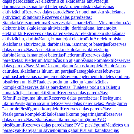
daļas paredzētas: Ar elektronisku skalošanas aktivizāciju,
darbināšana, izmantojot baterijas
Ar pneimatisku skalošanas
aktivizāciju
Rezerves daļas paredzētas: Ar pneimatisku skalošanas
aktivizāciju
Standarta
Rezerves daļas paredzētas:
Standarta
Virsapmetuma
Rezerves daļas paredzētas: Virsapmetuma
Ar
elektronisku skalošanas aktivizāciju, darbināšana, izmantojot
elektrotīklu
Rezerves daļas paredzētas: Ar elektronisku skalošanas
aktivizāciju, darbināšana, izmantojot elektrotīklu
Ar elektronisku
skalošanas aktivizāciju, darbināšana, izmantojot baterijas
Rezerves
daļas paredzētas: Ar elektronisku skalošanas aktivizāciju,
darbināšana, izmantojot baterijas
Piederumi
Rezerves daļas
paredzētas: Piederumi
Montāžas un atjaunošanas komplekti
Rezerves
daļas paredzētas: Montāžas un atjaunošanas komplekti
Skalošanas
caurules, skalošanas līkumi un pārejas
Pārsegplāksnes
Iebūvētas
vadības
Lietošanas palīgelementi
Savienotājelementi tualetes podiem,
pisuāriem un bidē
Tualetes podu un izlietņu kanalizācijas
komplekti
Rezerves daļas paredzētas: Tualetes podu un izlietņu
kanalizācijas komplekti
Sifoni
Rezerves daļas paredzētas:
Sifoni
Pieslēguma līkumi
Rezerves daļas paredzētas: Pieslēguma
līkumi
Pieslēguma īscaurule
Rezerves daļas paredzētas: Pieslēguma
īscaurule
Pieslēguma komplekti
Rezerves daļas paredzētas:
Pieslēguma komplekti
Skalošanas līkumu pagarinājumi
Rezerves
daļas paredzētas: Skalošanas līkumu pagarinājumi
PVC
pieslēgumi
Rezerves daļas paredzētas: PVC pieslēgumi
Manšetes un
pārsegvāki
Pārejas un savienojuma gabali
Pisuāru kanalizācijas