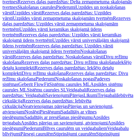
tvertnes
Rezerves daļas paredzētas: Delta zemapmetuma skalojamās
tvertnes
Skalošanas caurules
Piederumi
Uzpildes un noskalošanas
vārsti
Uzpildes vārsti
Rezerves daļas paredzētas: Uzpildes
vārsti
Uzpildes vārsti zemapmetuma skalojamām tvertnēm
Rezerves
daļas paredzētas: Uzpildes vārsti zemapmetuma skalojamām
tvertnēm
Uzpildes vārsti keramikas skalojamā ūdens
tvertnēm
Rezerves daļas paredzētas: Uzpildes vārsti keramikas
skalojamā ūdens tvertnēm
Uzpildes vārsti universālajām skalojamā
ūdens tvertnēm
Rezerves daļas paredzētas: Uzpildes vārsti
universālajām skalojamā ūdens tvertnēm
Noskalošanas
vārsti
Rezerves daļas paredzētas: Noskalošanas vārsti
Divu režīmu
skalošana
Rezerves daļas paredzētas: Divu režīmu skalošana
Iekšējo
detaļu komplekti
Rezerves daļas paredzētas: Iekšējo detaļu
komplekti
Divu režīmu skalošana
Rezerves daļas paredzētas: Divu
režīmu skalošana
Piederumi
Noskalošanas pogas
Padeves
sistēmas
Geberit FlowFit
Sistēmu caurules ML
Apsildes sistēmu
caurules ML
Sistēmu caurules SL
Veidgabali
Rezerves daļas
paredzētas: Veidgabali
Savienojumi
Pārejas
Līkumi
Trejgabali
Iebūvēta
cirkulācija
Rezerves daļas paredzētas: Iebūvēta
cirkulācija
Neatvienojamas pārejas
Pārejas un savienojumi,
atvienojami
Noslēgi
Pieslēgumi
Sadalītājs ar vītnes
pieslēgumu
Sadalītājs ar presēšanas pieslēgumu
Apsildes
trejgabals
Apsildes pārejas un savienojumi, atvienojami
Apsildes
pieslēgumi
Piederumi
Blīves caurulēm un veidgabaliem
Veidgabalu
blīvējumi
Pārsegi caurulēm
Stiprinājumi caurulēm
Stiprinājumi