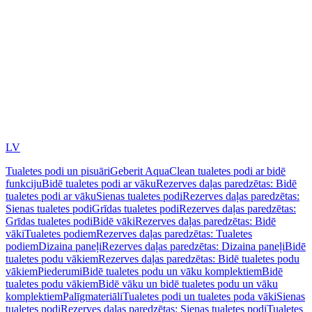
LV
Tualetes podi un pisuāri
Geberit AquaClean tualetes podi ar bidē
funkciju
Bidē tualetes podi ar vāku
Rezerves daļas paredzētas: Bidē
tualetes podi ar vāku
Sienas tualetes podi
Rezerves daļas paredzētas:
Sienas tualetes podi
Grīdas tualetes podi
Rezerves daļas paredzētas:
Grīdas tualetes podi
Bidē vāki
Rezerves daļas paredzētas: Bidē
vāki
Tualetes podiem
Rezerves daļas paredzētas: Tualetes
podiem
Dizaina paneļi
Rezerves daļas paredzētas: Dizaina paneļi
Bidē
tualetes podu vākiem
Rezerves daļas paredzētas: Bidē tualetes podu
vākiem
Piederumi
Bidē tualetes podu un vāku komplektiem
Bidē
tualetes podu vākiem
Bidē vāku un bidē tualetes podu un vāku
komplektiem
Palīgmateriāli
Tualetes podi un tualetes poda vāki
Sienas
tualetes podi
Rezerves daļas paredzētas: Sienas tualetes podi
Tualetes