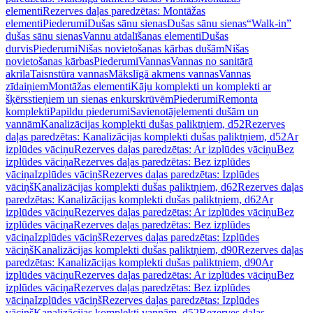
elementi
Rezerves daļas paredzētas: Montāžas
elementi
Piederumi
Dušas sānu sienas
Dušas sānu sienas
“Walk-in”
dušas sānu sienas
Vannu atdalīšanas elementi
Dušas
durvis
Piederumi
Nišas novietošanas kārbas dušām
Nišas
novietošanas kārbas
Piederumi
Vannas
Vannas no sanitārā
akrila
Taisnstūra vannas
Mākslīgā akmens vannas
Vannas
zīdaiņiem
Montāžas elementi
Kāju komplekti un komplekti ar
šķērsstieņiem un sienas enkurskrūvēm
Piederumi
Remonta
komplekti
Papildu piederumi
Savienotājelementi dušām un
vannām
Kanalizācijas komplekti dušas paliktņiem, d52
Rezerves
daļas paredzētas: Kanalizācijas komplekti dušas paliktņiem, d52
Ar
izplūdes vāciņu
Rezerves daļas paredzētas: Ar izplūdes vāciņu
Bez
izplūdes vāciņa
Rezerves daļas paredzētas: Bez izplūdes
vāciņa
Izplūdes vāciņš
Rezerves daļas paredzētas: Izplūdes
vāciņš
Kanalizācijas komplekti dušas paliktņiem, d62
Rezerves daļas
paredzētas: Kanalizācijas komplekti dušas paliktņiem, d62
Ar
izplūdes vāciņu
Rezerves daļas paredzētas: Ar izplūdes vāciņu
Bez
izplūdes vāciņa
Rezerves daļas paredzētas: Bez izplūdes
vāciņa
Izplūdes vāciņš
Rezerves daļas paredzētas: Izplūdes
vāciņš
Kanalizācijas komplekti dušas paliktņiem, d90
Rezerves daļas
paredzētas: Kanalizācijas komplekti dušas paliktņiem, d90
Ar
izplūdes vāciņu
Rezerves daļas paredzētas: Ar izplūdes vāciņu
Bez
izplūdes vāciņa
Rezerves daļas paredzētas: Bez izplūdes
vāciņa
Izplūdes vāciņš
Rezerves daļas paredzētas: Izplūdes
vāciņš
Kanalizācijas komplekti vannām, d52
Rezerves daļas