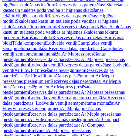
higiēnas skalošanas iekārtu
Rezerves daļas paredzētas: Skalošanas
kastes un tualetes poda vadība ar higiēnas skalošanas
iekārtu
Higiēnas moduļi
Rezerves daļas paredzētas: Higiēnas
moduļi
Skalošanas kastu un tualetes poda vadības ar higiēnas
skalošanas iekārtu piederumi
Rezerves daļas paredzētas: Skalošanas
kastu un tualetes poda vadības ar higiēnas skalošanas iekārtu
piederumi
Barošanas bloki
Rezerves daļas paredzētas: Barošanas
bloki
Tīkla komponenti
Lodveida ventiļi
Caurplūdes ventiļi
zemapmetuma montāžai
Rezerves daļas paredzētas: Caurplūdes
ventiļi zemapmetuma montāžai
Ar Mapress presēšanas
pieslēgumiem
Rezerves daļas paredzētas: Ar Mapress presēšanas
pieslēgumiem
Lodveida ventiļi
Rezerves daļas paredzētas: Lodveida
ventiļi
Ar FlowFit presēšanas pieslēgumiem
Rezerves daļas
paredzētas: Ar FlowFit presēšanas pieslēgumiem
Ar Mepla
presēšanas pieslēgumiem
Rezerves daļas paredzētas: Ar Mepla
presēšanas pieslēgumiem
Ar Mapress presēšanas
pieslēgumiem
Rezerves daļas paredzētas: Ar Mapress presēšanas
pieslēgumiem
Lodveida ventiļi zemapmetuma montāžai
Rezerves
daļas paredzētas: Lodveida ventiļi zemapmetuma montāžai
Ar
FlowFit preses savienojumiem
Ar Mepla presēšanas
pieslēgumiem
Rezerves daļas paredzētas: Ar Mepla presēšanas
pieslēgumiem
Ar Volex presēšanas pieslēgumiem
Ar Compact
pieslēgumiem
Rezerves daļas paredzētas: Ar Compact
pieslēgumiem
Pretvārsti
Ar Mapress presēšanas
pieslēgumiem
Apsildes atgaisošanas vārsti
Ātrās atgaisošanas