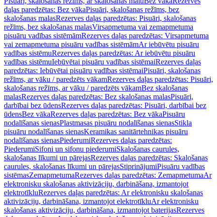
Pisuāri, skalošanas režīms, ar skalošanas malu
Bez vāka
Rezerves
daļas paredzētas: Bez vāka
Pisuāri, skalošanas režīms, bez
skalošanas malas
Rezerves daļas paredzētas: Pisuāri, skalošanas
režīms, bez skalošanas malas
Virsapmetuma vai zemapmetuma
pisuāru vadības sistēmām
Rezerves daļas paredzētas: Virsapmetuma
vai zemapmetuma pisuāru vadības sistēmām
Ar iebūvētu pisuāru
vadības sistēmu
Rezerves daļas paredzētas: Ar iebūvētu pisuāru
vadības sistēmu
Iebūvētai pisuāru vadības sistēmai
Rezerves daļas
paredzētas: Iebūvētai pisuāru vadības sistēmai
Pisuāri, skalošanas
režīms, ar vāku / paredzēts vākam
Rezerves daļas paredzētas: Pisuāri,
skalošanas režīms, ar vāku / paredzēts vākam
Bez skalošanas
malas
Rezerves daļas paredzētas: Bez skalošanas malas
Pisuāri,
darbībai bez ūdens
Rezerves daļas paredzētas: Pisuāri, darbībai bez
ūdens
Bez vāka
Rezerves daļas paredzētas: Bez vāka
Pisuāru
nodalīšanas sienas
Plastmasas pisuāru nodalīšanas sienas
Stikla
pisuāru nodalīšanas sienas
Keramikas sanitārtehnikas pisuāru
nodalīšanas sienas
Piederumi
Rezerves daļas paredzētas:
Piederumi
Sifoni un sifonu piederumi
Skalošanas caurules,
skalošanas līkumi un pārejas
Rezerves daļas paredzētas: Skalošanas
caurules, skalošanas līkumi un pārejas
Stiprinājumi
Pisuāru vadības
sistēmas
Zemapmetuma
Rezerves daļas paredzētas: Zemapmetuma
Ar
elektronisku skalošanas aktivizāciju, darbināšana, izmantojot
elektrotīklu
Rezerves daļas paredzētas: Ar elektronisku skalošanas
aktivizāciju, darbināšana, izmantojot elektrotīklu
Ar elektronisku
skalošanas aktivizāciju, darbināšana, izmantojot baterijas
Rezerves