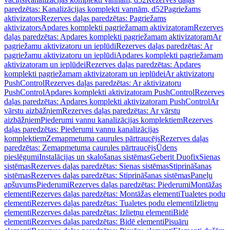
paredzētas: Kanalizācijas komplekti vannām, d52
Pagriežams
aktivizators
Rezerves daļas paredzētas: Pagriežams
aktivizators
Apdares komplekti pagriežamam aktivizatoram
Rezerves
daļas paredzētas: Apdares komplekti pagriežamam aktivizatoram
Ar
pagriežamu aktivizatoru un ieplūdi
Rezerves daļas paredzētas: Ar
pagriežamu aktivizatoru un ieplūdi
Apdares komplekti pagriežamam
aktivizatoram un ieplūdei
Rezerves daļas paredzētas: Apdares
komplekti pagriežamam aktivizatoram un ieplūdei
Ar aktivizatoru
PushControl
Rezerves daļas paredzētas: Ar aktivizatoru
PushControl
Apdares komplekti aktivizatoram PushControl
Rezerves
daļas paredzētas: Apdares komplekti aktivizatoram PushControl
Ar
vārstu aizbāžņiem
Rezerves daļas paredzētas: Ar vārstu
aizbāžņiem
Piederumi vannu kanalizācijas komplektiem
Rezerves
daļas paredzētas: Piederumi vannu kanalizācijas
komplektiem
Zemapmetuma caurules pārtraucējs
Rezerves daļas
paredzētas: Zemapmetuma caurules pārtraucējs
Ūdens
pieslēgumi
Instalācijas un skalošanas sistēmas
Geberit Duofix
Sienas
sistēmas
Rezerves daļas paredzētas: Sienas sistēmas
Stiprināšanas
sistēmas
Rezerves daļas paredzētas: Stiprināšanas sistēmas
Paneļu
apšuvums
Piederumi
Rezerves daļas paredzētas: Piederumi
Montāžas
elementi
Rezerves daļas paredzētas: Montāžas elementi
Tualetes podu
elementi
Rezerves daļas paredzētas: Tualetes podu elementi
Izlietņu
elementi
Rezerves daļas paredzētas: Izlietņu elementi
Bidē
elementi
Rezerves daļas paredzētas: Bidē elementi
Pisuāru