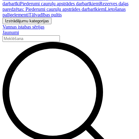
darbarīki
Piederumi cauruļu apstrādes darbarīkiem
Rezerves daļas
paredzētas: Piederumi cauruļu apstrādes darbarīkiem
Lietošanas
palīgelementi
Tālvadības pultis
Izstrādājumu kategorijas
Vannas istabas sērijas
Jaunumi