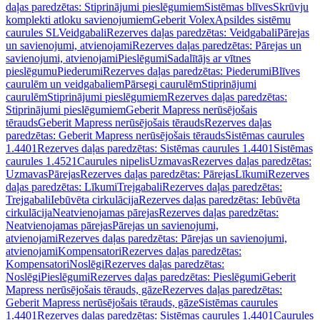
daļas paredzētas: Stiprinājumi pieslēgumiem
Sistēmas blīves
Skrūvju
komplekti atloku savienojumiem
Geberit Volex
Apsildes sistēmu
caurules SL
Veidgabali
Rezerves daļas paredzētas: Veidgabali
Pārejas
un savienojumi, atvienojami
Rezerves daļas paredzētas: Pārejas un
savienojumi, atvienojami
Pieslēgumi
Sadalītājs ar vītnes
pieslēgumu
Piederumi
Rezerves daļas paredzētas: Piederumi
Blīves
caurulēm un veidgabaliem
Pārsegi caurulēm
Stiprinājumi
caurulēm
Stiprinājumi pieslēgumiem
Rezerves daļas paredzētas:
Stiprinājumi pieslēgumiem
Geberit Mapress nerūsējošais
tērauds
Geberit Mapress nerūsējošais tērauds
Rezerves daļas
paredzētas: Geberit Mapress nerūsējošais tērauds
Sistēmas caurules
1.4401
Rezerves daļas paredzētas: Sistēmas caurules 1.4401
Sistēmas
caurules 1.4521
Caurules nipelis
Uzmavas
Rezerves daļas paredzētas:
Uzmavas
Pārejas
Rezerves daļas paredzētas: Pārejas
Līkumi
Rezerves
daļas paredzētas: Līkumi
Trejgabali
Rezerves daļas paredzētas:
Trejgabali
Iebūvēta cirkulācija
Rezerves daļas paredzētas: Iebūvēta
cirkulācija
Neatvienojamas pārejas
Rezerves daļas paredzētas:
Neatvienojamas pārejas
Pārejas un savienojumi,
atvienojami
Rezerves daļas paredzētas: Pārejas un savienojumi,
atvienojami
Kompensatori
Rezerves daļas paredzētas:
Kompensatori
Noslēgi
Rezerves daļas paredzētas:
Noslēgi
Pieslēgumi
Rezerves daļas paredzētas: Pieslēgumi
Geberit
Mapress nerūsējošais tērauds, gāze
Rezerves daļas paredzētas:
Geberit Mapress nerūsējošais tērauds, gāze
Sistēmas caurules
1.4401
Rezerves daļas paredzētas: Sistēmas caurules 1.4401
Caurules