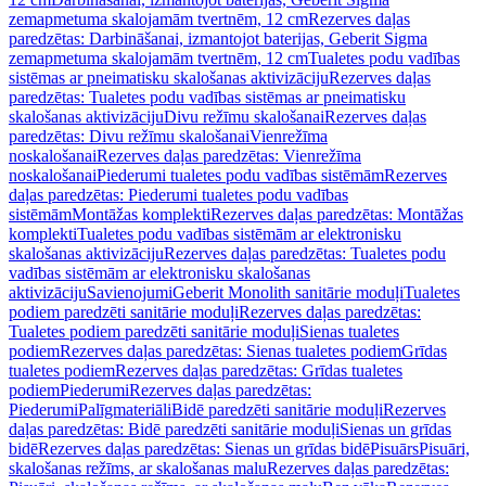
zemapmetuma skalojamām tvertnēm, 12 cm
Rezerves daļas
paredzētas: Darbināšanai, izmantojot baterijas, Geberit Sigma
zemapmetuma skalojamām tvertnēm, 12 cm
Tualetes podu vadības
sistēmas ar pneimatisku skalošanas aktivizāciju
Rezerves daļas
paredzētas: Tualetes podu vadības sistēmas ar pneimatisku
skalošanas aktivizāciju
Divu režīmu skalošanai
Rezerves daļas
paredzētas: Divu režīmu skalošanai
Vienrežīma
noskalošanai
Rezerves daļas paredzētas: Vienrežīma
noskalošanai
Piederumi tualetes podu vadības sistēmām
Rezerves
daļas paredzētas: Piederumi tualetes podu vadības
sistēmām
Montāžas komplekti
Rezerves daļas paredzētas: Montāžas
komplekti
Tualetes podu vadības sistēmām ar elektronisku
skalošanas aktivizāciju
Rezerves daļas paredzētas: Tualetes podu
vadības sistēmām ar elektronisku skalošanas
aktivizāciju
Savienojumi
Geberit Monolith sanitārie moduļi
Tualetes
podiem paredzēti sanitārie moduļi
Rezerves daļas paredzētas:
Tualetes podiem paredzēti sanitārie moduļi
Sienas tualetes
podiem
Rezerves daļas paredzētas: Sienas tualetes podiem
Grīdas
tualetes podiem
Rezerves daļas paredzētas: Grīdas tualetes
podiem
Piederumi
Rezerves daļas paredzētas:
Piederumi
Palīgmateriāli
Bidē paredzēti sanitārie moduļi
Rezerves
daļas paredzētas: Bidē paredzēti sanitārie moduļi
Sienas un grīdas
bidē
Rezerves daļas paredzētas: Sienas un grīdas bidē
Pisuārs
Pisuāri,
skalošanas režīms, ar skalošanas malu
Rezerves daļas paredzētas: