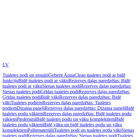
LV
Tualetes podi un pisuāri
Geberit AquaClean tualetes podi ar bidē
funkciju
Bidē tualetes podi ar vāku
Rezerves daļas paredzētas: Bidē
tualetes podi ar vāku
Sienas tualetes podi
Rezerves daļas paredzētas:
Sienas tualetes podi
Grīdas tualetes podi
Rezerves daļas paredzētas:
Grīdas tualetes podi
Bidē vāki
Rezerves daļas paredzētas: Bidē
vāki
Tualetes podiem
Rezerves daļas paredzētas: Tualetes
podiem
Dizaina paneļi
Rezerves daļas paredzētas: Dizaina paneļi
Bidē
tualetes podu vākiem
Rezerves daļas paredzētas: Bidē tualetes podu
vākiem
Piederumi
Bidē tualetes podu un vāku komplektiem
Bidē
tualetes podu vākiem
Bidē vāku un bidē tualetes podu un vāku
komplektiem
Palīgmateriāli
Tualetes podi un tualetes poda vāki
Sienas
tualetes podi
Rezerves daļas paredzētas: Sienas tualetes podi
Tualetes