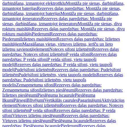
darbināšana, izmantojot elektrotīklu
Montāža pie sienas, darbināšana,
izmantojot baterijas
Rezerves daļas paredzētas: Montāža pie sienas,
darbināšana, izmantojot baterijas
Montāža pie sienas, darbināšana,
izmantojot ģeneratoru
Rezerves daļas paredzētas: Montāža pie
sienas, darbināšana, izmantojot ģeneratoru
Montāža pie sienas, divu
rokturu maisītājs
Rezerves daļas paredzētas: Montāža pie sienas, divu
rokturu maisītājs
Piederumi
Rezerves daļas paredzētas:
Piederumi
Izlietnes maisītājiem
Rezerves daļas paredzētas: Izlietnes
maisītājiem
Mazgāšanas vietas, virtuves izlietņu, ierīču un lieto
izlietņu savienotājelementi
Noteces sifoni izlietnēm
Rezerves daļas
paredzētas: Noteces sifoni izlietnēm
P veida sifoni
Rezerves daļas
paredzētas: P veida sifoni
P veida sifoni, vietu taupoši
modeļi
Rezerves daļas paredzētas: P veida sifoni, vietu taupoši
modeļi
Pudeļsifoni izlietnēm
Rezerves daļas paredzētas: Pudeļsifoni
izlietnēm
Pudeļsifoni izlietnēm, vietu taupošs modelis
Rezerves daļas
paredzētas: Pudeļsifoni izlietnēm, vietu taupošs
modelis
Zemapmetuma sifoni
Rezerves daļas paredzētas:
Zemapmetuma sifoni
Izlietnes pieslēgumi
Rezerves daļas paredzētas:
Izlietnes pieslēgumi
Pieslēguma īscaurule
Pieslēguma
līkumi
Pārsegi
Blīvējumi
Vertikālās caurules
Pagarinājumi
Aktivizācijas
elementi
Noteces sifoni izlietnēm
Rezerves daļas paredzētas: Noteces
sifoni izlietnēm
P veida sifoni
Rezerves daļas paredzētas: P veida
sifoni
Virtuves izlietņu pieslēgumi
Rezerves daļas paredzētas:
Virtuves izlietņu pieslēgumi
Pieslēguma īscaurule
Rezerves daļas
paredzētas: Pieslēguma īscaurule
Piederumi
Rezerves daļas