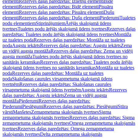
elementi
Rezerves daļas paredzētas: Izlietņu elementi
Bidē
elementi
Rezerves daļas paredzētas: Bidē elementi
Pisuāru
elementi
Rezerves daļas paredzētas: Pisuāru elementi
Dušu
elementi
Rezerves daļas paredzētas: Dušu elementi
Piederumi
Tualetes
podu elementiem
Stiprinājumiem
Ārējās skalojamā ūdens
tvertnes
Tualetes podu ārējās skalojamā ūdens tvertnes
Rezerves daļas
paredzētas: Tualetes podu ārējās skalojamā ūdens tvertnes
Montāža
uz tualetes poda
Rezerves daļas paredzētas: Montāža uz tualetes
poda
Augstu iekārts
Rezerves daļas paredzētas: Augstu iekārts
Zema
un vidēji augsta montāža
Rezerves daļas paredzētas: Zema un vidēji
augsta montāža
Tualetes podu ārējās skalojamā ūdens tvertnes no
sanitārās keramikas
Rezerves daļas paredzētas: Tualetes podu ārējās
skalojamā ūdens tvertnes no sanitārās keramikas
Montāža uz tualetes
poda
Rezerves daļas paredzētas: Montāža uz tualetes
poda
Skalošanas caurules virsapmetuma skalojamā ūdens
tvertnēm
Rezerves daļas paredzētas: Skalošanas caurules
virsapmetuma skalojamā ūdens tvertnēm
Augstu iekārts
Rezerves
daļas paredzētas: Augstu iekārts
Zema un vidēji augsta
montāža
Piederumi
Rezerves daļas paredzētas:
Piederumi
Pieslēgumi
Rezerves daļas paredzētas: Pieslēgumi
Stūra
vārsti
Manšetes
Zemapmetuma skalojamās tvertnes
Sigma
zemapmetuma skalojamās tvertnes
Rezerves daļas paredzētas: Sigma
zemapmetuma skalojamās tvertnes
Omega zemapmetuma skalojamās
tvertnes
Rezerves daļas paredzētas: Omega zemapmetuma
skalojamās tvertnes
Delta zemapmetuma skalojamās