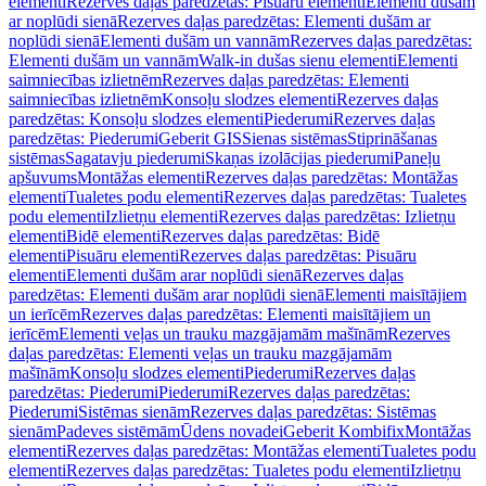
elementi
Rezerves daļas paredzētas: Pisuāru elementi
Elementi dušām
ar noplūdi sienā
Rezerves daļas paredzētas: Elementi dušām ar
noplūdi sienā
Elementi dušām un vannām
Rezerves daļas paredzētas:
Elementi dušām un vannām
Walk-in dušas sienu elementi
Elementi
saimniecības izlietnēm
Rezerves daļas paredzētas: Elementi
saimniecības izlietnēm
Konsoļu slodzes elementi
Rezerves daļas
paredzētas: Konsoļu slodzes elementi
Piederumi
Rezerves daļas
paredzētas: Piederumi
Geberit GIS
Sienas sistēmas
Stiprināšanas
sistēmas
Sagatavju piederumi
Skaņas izolācijas piederumi
Paneļu
apšuvums
Montāžas elementi
Rezerves daļas paredzētas: Montāžas
elementi
Tualetes podu elementi
Rezerves daļas paredzētas: Tualetes
podu elementi
Izlietņu elementi
Rezerves daļas paredzētas: Izlietņu
elementi
Bidē elementi
Rezerves daļas paredzētas: Bidē
elementi
Pisuāru elementi
Rezerves daļas paredzētas: Pisuāru
elementi
Elementi dušām arar noplūdi sienā
Rezerves daļas
paredzētas: Elementi dušām arar noplūdi sienā
Elementi maisītājiem
un ierīcēm
Rezerves daļas paredzētas: Elementi maisītājiem un
ierīcēm
Elementi veļas un trauku mazgājamām mašīnām
Rezerves
daļas paredzētas: Elementi veļas un trauku mazgājamām
mašīnām
Konsoļu slodzes elementi
Piederumi
Rezerves daļas
paredzētas: Piederumi
Piederumi
Rezerves daļas paredzētas:
Piederumi
Sistēmas sienām
Rezerves daļas paredzētas: Sistēmas
sienām
Padeves sistēmām
Ūdens novadei
Geberit Kombifix
Montāžas
elementi
Rezerves daļas paredzētas: Montāžas elementi
Tualetes podu
elementi
Rezerves daļas paredzētas: Tualetes podu elementi
Izlietņu