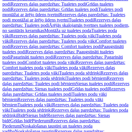
podi
Rezerves daļas paredzētas: Tualetes podi
Grīdas tualetes
podi
Rezerves daļas paredzētas: Grīdas tualetes podi
Tualetes podi
montāžai ar ārējo ūdens tvertni
Rezerves daļas paredzētas: Tualetes
podi montāžai ar ārējo ūdens tvertni
Tualetes podi
Rezerves daļas
paredzētas: Tualetes podi
Ārējās skalojamās tvertnes tualetes podiem,
no sanitārās keramikas
Montāža uz tualetes poda
Tualetes poda
vāki
Rezerves daļas paredzētas: Tualetes poda vāki
Tualetes poda
vāki
Rezerves daļas paredzētas: Tualetes poda vāki
Comfort tualetes
podi
Rezerves daļas paredzētas: Comfort tualetes podi
Paaugstināti
tualetes podi
Rezerves daļas paredzētas: Paaugstināti tualetes
podi
Pagarināti tualetes podi
Rezerves daļas paredzētas: Pagarināti
tualetes podi
Comfort tualetes poda vāki
Rezerves daļas paredzētas:
Comfort tualetes poda vāki
Tualetes poda vāki
Rezerves daļas
paredzētas: Tualetes poda vāki
Tualetes poda sēdriņķi
Rezerves daļas
paredzētas: Tualetes poda sēdriņķi
Tualetes podi bērniem
Rezerves
daļas paredzētas: Tualetes podi bērniem
Sienas tualetes podi
Rezerves
daļas paredzētas: Sienas tualetes podi
Grīdas tualetes podi
Rezerves
daļas paredzētas: Grīdas tualetes podi
Tualetes podu vāki
bērniem
Rezerves daļas paredzētas: Tualetes podu vāki
bērniem
Tualetes poda vāki
Rezerves daļas paredzētas: Tualetes poda
vāki
Tualetes poda sēdriņķi
Rezerves daļas paredzētas: Tualetes poda
sēdriņķi
Bidē
Sienas bidē
Rezerves daļas paredzētas: Sienas
bidē
Grīdas bidē
Piederumi
Rezerves daļas paredzētas:
Piederumi
Noskalošanas taustiņi un tualetes poda
vadība
Noskalošanas taustiņi
Rezerves daļas paredzētas: