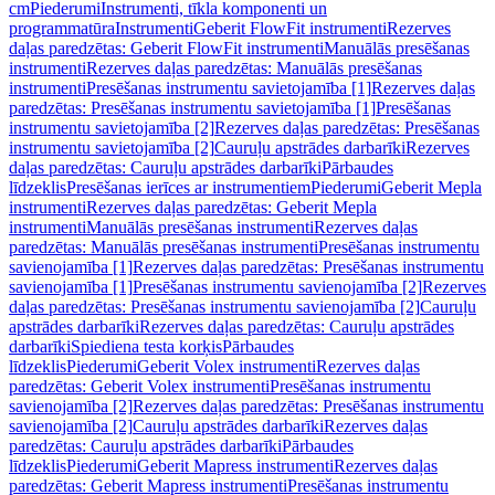
cm
Piederumi
Instrumenti, tīkla komponenti un
programmatūra
Instrumenti
Geberit FlowFit instrumenti
Rezerves
daļas paredzētas: Geberit FlowFit instrumenti
Manuālās presēšanas
instrumenti
Rezerves daļas paredzētas: Manuālās presēšanas
instrumenti
Presēšanas instrumentu savietojamība [1]
Rezerves daļas
paredzētas: Presēšanas instrumentu savietojamība [1]
Presēšanas
instrumentu savietojamība [2]
Rezerves daļas paredzētas: Presēšanas
instrumentu savietojamība [2]
Cauruļu apstrādes darbarīki
Rezerves
daļas paredzētas: Cauruļu apstrādes darbarīki
Pārbaudes
līdzeklis
Presēšanas ierīces ar instrumentiem
Piederumi
Geberit Mepla
instrumenti
Rezerves daļas paredzētas: Geberit Mepla
instrumenti
Manuālās presēšanas instrumenti
Rezerves daļas
paredzētas: Manuālās presēšanas instrumenti
Presēšanas instrumentu
savienojamība [1]
Rezerves daļas paredzētas: Presēšanas instrumentu
savienojamība [1]
Presēšanas instrumentu savienojamība [2]
Rezerves
daļas paredzētas: Presēšanas instrumentu savienojamība [2]
Cauruļu
apstrādes darbarīki
Rezerves daļas paredzētas: Cauruļu apstrādes
darbarīki
Spiediena testa korķis
Pārbaudes
līdzeklis
Piederumi
Geberit Volex instrumenti
Rezerves daļas
paredzētas: Geberit Volex instrumenti
Presēšanas instrumentu
savienojamība [2]
Rezerves daļas paredzētas: Presēšanas instrumentu
savienojamība [2]
Cauruļu apstrādes darbarīki
Rezerves daļas
paredzētas: Cauruļu apstrādes darbarīki
Pārbaudes
līdzeklis
Piederumi
Geberit Mapress instrumenti
Rezerves daļas
paredzētas: Geberit Mapress instrumenti
Presēšanas instrumentu