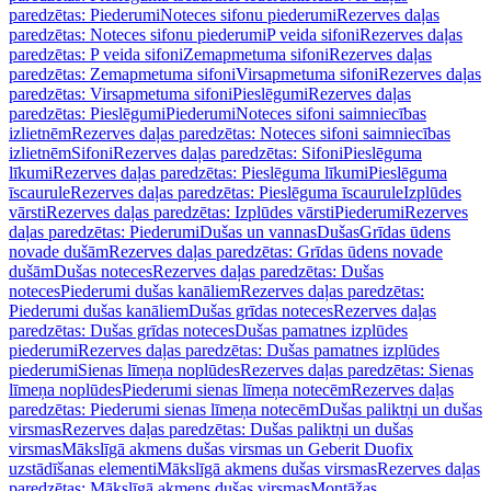
paredzētas: Piederumi
Noteces sifonu piederumi
Rezerves daļas
paredzētas: Noteces sifonu piederumi
P veida sifoni
Rezerves daļas
paredzētas: P veida sifoni
Zemapmetuma sifoni
Rezerves daļas
paredzētas: Zemapmetuma sifoni
Virsapmetuma sifoni
Rezerves daļas
paredzētas: Virsapmetuma sifoni
Pieslēgumi
Rezerves daļas
paredzētas: Pieslēgumi
Piederumi
Noteces sifoni saimniecības
izlietnēm
Rezerves daļas paredzētas: Noteces sifoni saimniecības
izlietnēm
Sifoni
Rezerves daļas paredzētas: Sifoni
Pieslēguma
līkumi
Rezerves daļas paredzētas: Pieslēguma līkumi
Pieslēguma
īscaurule
Rezerves daļas paredzētas: Pieslēguma īscaurule
Izplūdes
vārsti
Rezerves daļas paredzētas: Izplūdes vārsti
Piederumi
Rezerves
daļas paredzētas: Piederumi
Dušas un vannas
Dušas
Grīdas ūdens
novade dušām
Rezerves daļas paredzētas: Grīdas ūdens novade
dušām
Dušas noteces
Rezerves daļas paredzētas: Dušas
noteces
Piederumi dušas kanāliem
Rezerves daļas paredzētas:
Piederumi dušas kanāliem
Dušas grīdas noteces
Rezerves daļas
paredzētas: Dušas grīdas noteces
Dušas pamatnes izplūdes
piederumi
Rezerves daļas paredzētas: Dušas pamatnes izplūdes
piederumi
Sienas līmeņa noplūdes
Rezerves daļas paredzētas: Sienas
līmeņa noplūdes
Piederumi sienas līmeņa notecēm
Rezerves daļas
paredzētas: Piederumi sienas līmeņa notecēm
Dušas paliktņi un dušas
virsmas
Rezerves daļas paredzētas: Dušas paliktņi un dušas
virsmas
Mākslīgā akmens dušas virsmas un Geberit Duofix
uzstādīšanas elementi
Mākslīgā akmens dušas virsmas
Rezerves daļas
paredzētas: Mākslīgā akmens dušas virsmas
Montāžas