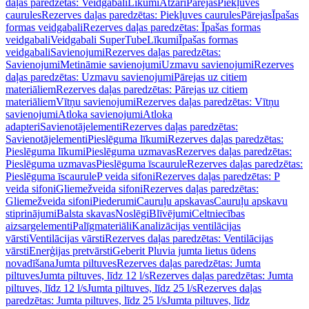
daļas paredzētas: Veidgabali
Līkumi
Atzari
Pārejas
Piekļuves
caurules
Rezerves daļas paredzētas: Piekļuves caurules
Pārejas
Īpašas
formas veidgabali
Rezerves daļas paredzētas: Īpašas formas
veidgabali
Veidgabali SuperTube
Līkumi
Īpašas formas
veidgabali
Savienojumi
Rezerves daļas paredzētas:
Savienojumi
Metināmie savienojumi
Uzmavu savienojumi
Rezerves
daļas paredzētas: Uzmavu savienojumi
Pārejas uz citiem
materiāliem
Rezerves daļas paredzētas: Pārejas uz citiem
materiāliem
Vītņu savienojumi
Rezerves daļas paredzētas: Vītņu
savienojumi
Atloka savienojumi
Atloka
adapteri
Savienotājelementi
Rezerves daļas paredzētas:
Savienotājelementi
Pieslēguma līkumi
Rezerves daļas paredzētas:
Pieslēguma līkumi
Pieslēguma uzmavas
Rezerves daļas paredzētas:
Pieslēguma uzmavas
Pieslēguma īscaurule
Rezerves daļas paredzētas:
Pieslēguma īscaurule
P veida sifoni
Rezerves daļas paredzētas: P
veida sifoni
Gliemežveida sifoni
Rezerves daļas paredzētas:
Gliemežveida sifoni
Piederumi
Cauruļu apskavas
Cauruļu apskavu
stiprinājumi
Balsta skavas
Noslēgi
Blīvējumi
Celtniecības
aizsargelementi
Palīgmateriāli
Kanalizācijas ventilācijas
vārsti
Ventilācijas vārsti
Rezerves daļas paredzētas: Ventilācijas
vārsti
Enerģijas pretvārsti
Geberit Pluvia jumta lietus ūdens
novadīšana
Jumta piltuves
Rezerves daļas paredzētas: Jumta
piltuves
Jumta piltuves, līdz 12 l/s
Rezerves daļas paredzētas: Jumta
piltuves, līdz 12 l/s
Jumta piltuves, līdz 25 l/s
Rezerves daļas
paredzētas: Jumta piltuves, līdz 25 l/s
Jumta piltuves, līdz