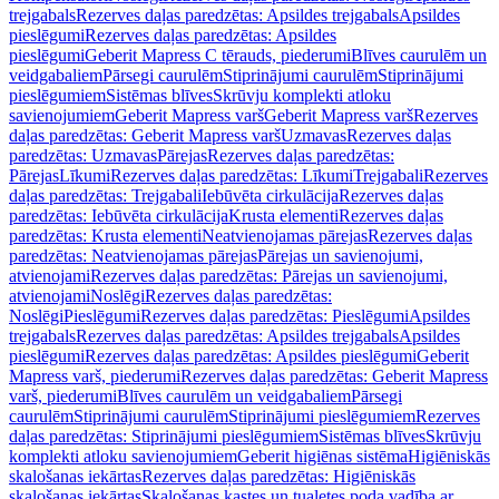
trejgabals
Rezerves daļas paredzētas: Apsildes trejgabals
Apsildes
pieslēgumi
Rezerves daļas paredzētas: Apsildes
pieslēgumi
Geberit Mapress C tērauds, piederumi
Blīves caurulēm un
veidgabaliem
Pārsegi caurulēm
Stiprinājumi caurulēm
Stiprinājumi
pieslēgumiem
Sistēmas blīves
Skrūvju komplekti atloku
savienojumiem
Geberit Mapress varš
Geberit Mapress varš
Rezerves
daļas paredzētas: Geberit Mapress varš
Uzmavas
Rezerves daļas
paredzētas: Uzmavas
Pārejas
Rezerves daļas paredzētas:
Pārejas
Līkumi
Rezerves daļas paredzētas: Līkumi
Trejgabali
Rezerves
daļas paredzētas: Trejgabali
Iebūvēta cirkulācija
Rezerves daļas
paredzētas: Iebūvēta cirkulācija
Krusta elementi
Rezerves daļas
paredzētas: Krusta elementi
Neatvienojamas pārejas
Rezerves daļas
paredzētas: Neatvienojamas pārejas
Pārejas un savienojumi,
atvienojami
Rezerves daļas paredzētas: Pārejas un savienojumi,
atvienojami
Noslēgi
Rezerves daļas paredzētas:
Noslēgi
Pieslēgumi
Rezerves daļas paredzētas: Pieslēgumi
Apsildes
trejgabals
Rezerves daļas paredzētas: Apsildes trejgabals
Apsildes
pieslēgumi
Rezerves daļas paredzētas: Apsildes pieslēgumi
Geberit
Mapress varš, piederumi
Rezerves daļas paredzētas: Geberit Mapress
varš, piederumi
Blīves caurulēm un veidgabaliem
Pārsegi
caurulēm
Stiprinājumi caurulēm
Stiprinājumi pieslēgumiem
Rezerves
daļas paredzētas: Stiprinājumi pieslēgumiem
Sistēmas blīves
Skrūvju
komplekti atloku savienojumiem
Geberit higiēnas sistēma
Higiēniskās
skalošanas iekārtas
Rezerves daļas paredzētas: Higiēniskās
skalošanas iekārtas
Skalošanas kastes un tualetes poda vadība ar