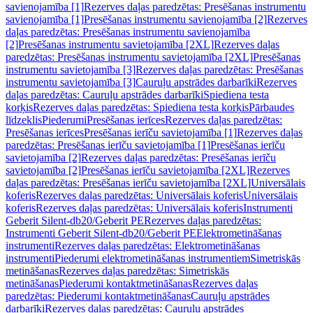
savienojamība [1]
Rezerves daļas paredzētas: Presēšanas instrumentu
savienojamība [1]
Presēšanas instrumentu savienojamība [2]
Rezerves
daļas paredzētas: Presēšanas instrumentu savienojamība
[2]
Presēšanas instrumentu savietojamība [2XL]
Rezerves daļas
paredzētas: Presēšanas instrumentu savietojamība [2XL]
Presēšanas
instrumentu savietojamība [3]
Rezerves daļas paredzētas: Presēšanas
instrumentu savietojamība [3]
Cauruļu apstrādes darbarīki
Rezerves
daļas paredzētas: Cauruļu apstrādes darbarīki
Spiediena testa
korķis
Rezerves daļas paredzētas: Spiediena testa korķis
Pārbaudes
līdzeklis
Piederumi
Presēšanas ierīces
Rezerves daļas paredzētas:
Presēšanas ierīces
Presēšanas ierīču savietojamība [1]
Rezerves daļas
paredzētas: Presēšanas ierīču savietojamība [1]
Presēšanas ierīču
savietojamība [2]
Rezerves daļas paredzētas: Presēšanas ierīču
savietojamība [2]
Presēšanas ierīču savietojamība [2XL]
Rezerves
daļas paredzētas: Presēšanas ierīču savietojamība [2XL]
Universālais
koferis
Rezerves daļas paredzētas: Universālais koferis
Universālais
koferis
Rezerves daļas paredzētas: Universālais koferis
Instrumenti
Geberit Silent-db20/Geberit PE
Rezerves daļas paredzētas:
Instrumenti Geberit Silent-db20/Geberit PE
Elektrometināšanas
instrumenti
Rezerves daļas paredzētas: Elektrometināšanas
instrumenti
Piederumi elektrometināšanas instrumentiem
Simetriskās
metināšanas
Rezerves daļas paredzētas: Simetriskās
metināšanas
Piederumi kontaktmetināšanas
Rezerves daļas
paredzētas: Piederumi kontaktmetināšanas
Cauruļu apstrādes
darbarīki
Rezerves daļas paredzētas: Cauruļu apstrādes