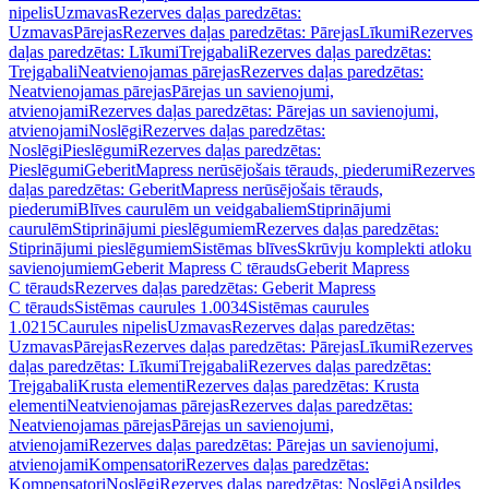
nipelis
Uzmavas
Rezerves daļas paredzētas:
Uzmavas
Pārejas
Rezerves daļas paredzētas: Pārejas
Līkumi
Rezerves
daļas paredzētas: Līkumi
Trejgabali
Rezerves daļas paredzētas:
Trejgabali
Neatvienojamas pārejas
Rezerves daļas paredzētas:
Neatvienojamas pārejas
Pārejas un savienojumi,
atvienojami
Rezerves daļas paredzētas: Pārejas un savienojumi,
atvienojami
Noslēgi
Rezerves daļas paredzētas:
Noslēgi
Pieslēgumi
Rezerves daļas paredzētas:
Pieslēgumi
GeberitMapress nerūsējošais tērauds, piederumi
Rezerves
daļas paredzētas: GeberitMapress nerūsējošais tērauds,
piederumi
Blīves caurulēm un veidgabaliem
Stiprinājumi
caurulēm
Stiprinājumi pieslēgumiem
Rezerves daļas paredzētas:
Stiprinājumi pieslēgumiem
Sistēmas blīves
Skrūvju komplekti atloku
savienojumiem
Geberit Mapress C tērauds
Geberit Mapress
C tērauds
Rezerves daļas paredzētas: Geberit Mapress
C tērauds
Sistēmas caurules 1.0034
Sistēmas caurules
1.0215
Caurules nipelis
Uzmavas
Rezerves daļas paredzētas:
Uzmavas
Pārejas
Rezerves daļas paredzētas: Pārejas
Līkumi
Rezerves
daļas paredzētas: Līkumi
Trejgabali
Rezerves daļas paredzētas:
Trejgabali
Krusta elementi
Rezerves daļas paredzētas: Krusta
elementi
Neatvienojamas pārejas
Rezerves daļas paredzētas:
Neatvienojamas pārejas
Pārejas un savienojumi,
atvienojami
Rezerves daļas paredzētas: Pārejas un savienojumi,
atvienojami
Kompensatori
Rezerves daļas paredzētas:
Kompensatori
Noslēgi
Rezerves daļas paredzētas: Noslēgi
Apsildes