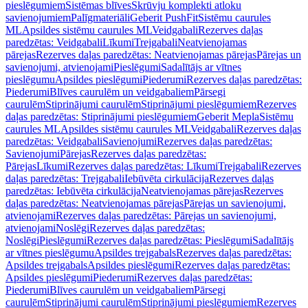
pieslēgumiem
Sistēmas blīves
Skrūvju komplekti atloku
savienojumiem
Palīgmateriāli
Geberit PushFit
Sistēmu caurules
ML
Apsildes sistēmu caurules ML
Veidgabali
Rezerves daļas
paredzētas: Veidgabali
Līkumi
Trejgabali
Neatvienojamas
pārejas
Rezerves daļas paredzētas: Neatvienojamas pārejas
Pārejas un
savienojumi, atvienojami
Pieslēgumi
Sadalītājs ar vītnes
pieslēgumu
Apsildes pieslēgumi
Piederumi
Rezerves daļas paredzētas:
Piederumi
Blīves caurulēm un veidgabaliem
Pārsegi
caurulēm
Stiprinājumi caurulēm
Stiprinājumi pieslēgumiem
Rezerves
daļas paredzētas: Stiprinājumi pieslēgumiem
Geberit Mepla
Sistēmu
caurules ML
Apsildes sistēmu caurules ML
Veidgabali
Rezerves daļas
paredzētas: Veidgabali
Savienojumi
Rezerves daļas paredzētas:
Savienojumi
Pārejas
Rezerves daļas paredzētas:
Pārejas
Līkumi
Rezerves daļas paredzētas: Līkumi
Trejgabali
Rezerves
daļas paredzētas: Trejgabali
Iebūvēta cirkulācija
Rezerves daļas
paredzētas: Iebūvēta cirkulācija
Neatvienojamas pārejas
Rezerves
daļas paredzētas: Neatvienojamas pārejas
Pārejas un savienojumi,
atvienojami
Rezerves daļas paredzētas: Pārejas un savienojumi,
atvienojami
Noslēgi
Rezerves daļas paredzētas:
Noslēgi
Pieslēgumi
Rezerves daļas paredzētas: Pieslēgumi
Sadalītājs
ar vītnes pieslēgumu
Apsildes trejgabals
Rezerves daļas paredzētas:
Apsildes trejgabals
Apsildes pieslēgumi
Rezerves daļas paredzētas:
Apsildes pieslēgumi
Piederumi
Rezerves daļas paredzētas:
Piederumi
Blīves caurulēm un veidgabaliem
Pārsegi
caurulēm
Stiprinājumi caurulēm
Stiprinājumi pieslēgumiem
Rezerves