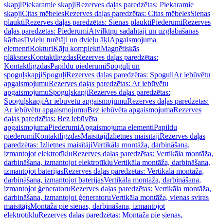
skapji
Piekaramie skapji
Rezerves daļas paredzētas: Piekaramie
skapji
Citas mēbeles
Rezerves daļas paredzētas: Citas mēbeles
Sienas
plaukti
Rezerves daļas paredzētas: Sienas plaukti
Piederumi
Rezerves
daļas paredzētas: Piederumi
Atvilktņu sadalītāji un uzglabāšanas
kārbas
Dvieļu turētāji un dvieļu āķi
Apgaismojuma
elementi
Rokturi
Kāju komplekti
Magnētiskās
plāksnes
Kontaktligzdas
Rezerves daļas paredzētas:
Kontaktligzdas
Papildu piederumi
Spoguļi un
spoguļskapji
Spoguļi
Rezerves daļas paredzētas: Spoguļi
Ar iebūvētu
apgaismojumu
Rezerves daļas paredzētas: Ar iebūvētu
apgaismojumu
Spoguļskapji
Rezerves daļas paredzētas:
Spoguļskapji
Ar iebūvētu apgaismojumu
Rezerves daļas paredzētas:
Ar iebūvētu apgaismojumu
Bez iebūvēta apgaismojuma
Rezerves
daļas paredzētas: Bez iebūvēta
apgaismojuma
Piederumi
Apgaismojuma elementi
Papildu
piederumi
Kontaktligzdas
Maisītāji
Izlietnes maisītāji
Rezerves daļas
paredzētas: Izlietnes maisītāji
Vertikāla montāža, darbināšana,
izmantojot elektrotīklu
Rezerves daļas paredzētas: Vertikāla montāža,
darbināšana, izmantojot elektrotīklu
Vertikāla montāža, darbināšana,
izmantojot baterijas
Rezerves daļas paredzētas: Vertikāla montāža,
darbināšana, izmantojot baterijas
Vertikāla montāža, darbināšana,
izmantojot ģeneratoru
Rezerves daļas paredzētas: Vertikāla montāža,
darbināšana, izmantojot ģeneratoru
Vertikāla montāža, vienas sviras
maisītājs
Montāža pie sienas, darbināšana, izmantojot
elektrotīklu
Rezerves daļas paredzētas: Montāža pie sienas,