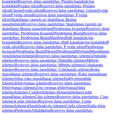
komplekti
Rezerves daļas paredzētas: Pisuāru kanalizācijas
komplekti
Pisuāru sifoni
Rezerves daļas paredzētas: Pisuāru
sifoni
Gliemežveida sifoni
Rezerves daļas paredzētas: Gliemežveida
sifoni
P veida sifoni
Rezerves daļas paredzētas: P veida
sifoni
Skalošanas cauruļu un skalošanas līkumu
pagarinājumi
Rezerves daļas paredzētas: Skalošanas cauruļu un
skalošanas līkumu pagarinājumi
Pieslēguma īscaurule
Rezerves daļas
paredzētas: Pieslēguma īscaurule
Pieslēguma līkumi
Rezerves daļas
paredzētas: Pieslēguma līkumi
Manšetes
Bidē kanalizācijas
komplekti
Rezerves daļas paredzētas: Bidē kanalizācijas komplekti
P
veida sifoni
Rezerves daļas paredzētas: P veida sifoni
Pieslēguma
īscaurule
Pieslēguma līkumi
Pārsegi
Pieslēgumi
Blīvējumi
Mazgāšanas
vieta
Izlietnes
Izlietnes
Rezerves daļas paredzētas: Izlietnes
Dubultās
izlietnes
Rezerves daļas paredzētas: Dubultās izlietnes
Mēbeļu
izlietnes
Rezerves daļas paredzētas: Mēbeļu izlietnes
Uzliekamās
izlietnes
Rezerves daļas paredzētas: Uzliekamās izlietnes
Roku
mazgāšanas izlietnes
Rezerves daļas paredzētas: Roku mazgāšanas
izlietnes
Stūra roku mazgāšanas izlietne
Daļēji iemontētās
izlietnes
Iebūvējamas izlietnes
Rezerves daļas paredzētas:
Iebūvējamas izlietnes
Zem virsmas iebūvējamas
Stūra
izlietnes
Izlietnes Comfort
Izlietnes bērniem
Izlietnes
Lielās
mazgāšanas izlietnes
Citas izlietnes
Rezerves daļas paredzētas: Citas
izlietnes
Lietās izlietnes
Rezerves daļas paredzētas: Lietās
izlietnes
Izlietnes
Daudzfunkciju izlietnes
Ģipša izlietne
Klašu telpu
izlietnes
Piederumi
Atbalstkājas
Rezerves daļas paredzētas: