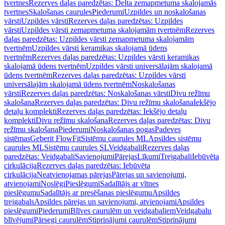
tvertnes
Rezerves daļas paredzētas: Delta zemapmetuma skalojamās
tvertnes
Skalošanas caurules
Piederumi
Uzpildes un noskalošanas
vārsti
Uzpildes vārsti
Rezerves daļas paredzētas: Uzpildes
vārsti
Uzpildes vārsti zemapmetuma skalojamām tvertnēm
Rezerves
daļas paredzētas: Uzpildes vārsti zemapmetuma skalojamām
tvertnēm
Uzpildes vārsti keramikas skalojamā ūdens
tvertnēm
Rezerves daļas paredzētas: Uzpildes vārsti keramikas
skalojamā ūdens tvertnēm
Uzpildes vārsti universālajām skalojamā
ūdens tvertnēm
Rezerves daļas paredzētas: Uzpildes vārsti
universālajām skalojamā ūdens tvertnēm
Noskalošanas
vārsti
Rezerves daļas paredzētas: Noskalošanas vārsti
Divu režīmu
skalošana
Rezerves daļas paredzētas: Divu režīmu skalošana
Iekšējo
detaļu komplekti
Rezerves daļas paredzētas: Iekšējo detaļu
komplekti
Divu režīmu skalošana
Rezerves daļas paredzētas: Divu
režīmu skalošana
Piederumi
Noskalošanas pogas
Padeves
sistēmas
Geberit FlowFit
Sistēmu caurules ML
Apsildes sistēmu
caurules ML
Sistēmu caurules SL
Veidgabali
Rezerves daļas
paredzētas: Veidgabali
Savienojumi
Pārejas
Līkumi
Trejgabali
Iebūvēta
cirkulācija
Rezerves daļas paredzētas: Iebūvēta
cirkulācija
Neatvienojamas pārejas
Pārejas un savienojumi,
atvienojami
Noslēgi
Pieslēgumi
Sadalītājs ar vītnes
pieslēgumu
Sadalītājs ar presēšanas pieslēgumu
Apsildes
trejgabals
Apsildes pārejas un savienojumi, atvienojami
Apsildes
pieslēgumi
Piederumi
Blīves caurulēm un veidgabaliem
Veidgabalu
blīvējumi
Pārsegi caurulēm
Stiprinājumi caurulēm
Stiprinājumi