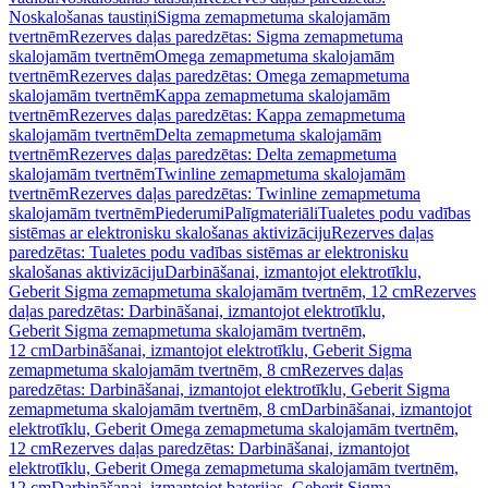
Noskalošanas taustiņi
Sigma zemapmetuma skalojamām
tvertnēm
Rezerves daļas paredzētas: Sigma zemapmetuma
skalojamām tvertnēm
Omega zemapmetuma skalojamām
tvertnēm
Rezerves daļas paredzētas: Omega zemapmetuma
skalojamām tvertnēm
Kappa zemapmetuma skalojamām
tvertnēm
Rezerves daļas paredzētas: Kappa zemapmetuma
skalojamām tvertnēm
Delta zemapmetuma skalojamām
tvertnēm
Rezerves daļas paredzētas: Delta zemapmetuma
skalojamām tvertnēm
Twinline zemapmetuma skalojamām
tvertnēm
Rezerves daļas paredzētas: Twinline zemapmetuma
skalojamām tvertnēm
Piederumi
Palīgmateriāli
Tualetes podu vadības
sistēmas ar elektronisku skalošanas aktivizāciju
Rezerves daļas
paredzētas: Tualetes podu vadības sistēmas ar elektronisku
skalošanas aktivizāciju
Darbināšanai, izmantojot elektrotīklu,
Geberit Sigma zemapmetuma skalojamām tvertnēm, 12 cm
Rezerves
daļas paredzētas: Darbināšanai, izmantojot elektrotīklu,
Geberit Sigma zemapmetuma skalojamām tvertnēm,
12 cm
Darbināšanai, izmantojot elektrotīklu, Geberit Sigma
zemapmetuma skalojamām tvertnēm, 8 cm
Rezerves daļas
paredzētas: Darbināšanai, izmantojot elektrotīklu, Geberit Sigma
zemapmetuma skalojamām tvertnēm, 8 cm
Darbināšanai, izmantojot
elektrotīklu, Geberit Omega zemapmetuma skalojamām tvertnēm,
12 cm
Rezerves daļas paredzētas: Darbināšanai, izmantojot
elektrotīklu, Geberit Omega zemapmetuma skalojamām tvertnēm,
12 cm
Darbināšanai, izmantojot baterijas, Geberit Sigma