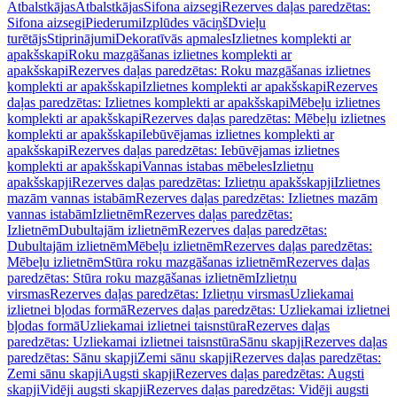
Atbalstkājas
Atbalstkājas
Sifona aizsegi
Rezerves daļas paredzētas:
Sifona aizsegi
Piederumi
Izplūdes vāciņš
Dvieļu
turētājs
Stiprinājumi
Dekoratīvās apmales
Izlietnes komplekti ar
apakšskapi
Roku mazgāšanas izlietnes komplekti ar
apakšskapi
Rezerves daļas paredzētas: Roku mazgāšanas izlietnes
komplekti ar apakšskapi
Izlietnes komplekti ar apakšskapi
Rezerves
daļas paredzētas: Izlietnes komplekti ar apakšskapi
Mēbeļu izlietnes
komplekti ar apakšskapi
Rezerves daļas paredzētas: Mēbeļu izlietnes
komplekti ar apakšskapi
Iebūvējamas izlietnes komplekti ar
apakšskapi
Rezerves daļas paredzētas: Iebūvējamas izlietnes
komplekti ar apakšskapi
Vannas istabas mēbeles
Izlietņu
apakšskapji
Rezerves daļas paredzētas: Izlietņu apakšskapji
Izlietnes
mazām vannas istabām
Rezerves daļas paredzētas: Izlietnes mazām
vannas istabām
Izlietnēm
Rezerves daļas paredzētas:
Izlietnēm
Dubultajām izlietnēm
Rezerves daļas paredzētas:
Dubultajām izlietnēm
Mēbeļu izlietnēm
Rezerves daļas paredzētas:
Mēbeļu izlietnēm
Stūra roku mazgāšanas izlietnēm
Rezerves daļas
paredzētas: Stūra roku mazgāšanas izlietnēm
Izlietņu
virsmas
Rezerves daļas paredzētas: Izlietņu virsmas
Uzliekamai
izlietnei bļodas formā
Rezerves daļas paredzētas: Uzliekamai izlietnei
bļodas formā
Uzliekamai izlietnei taisnstūra
Rezerves daļas
paredzētas: Uzliekamai izlietnei taisnstūra
Sānu skapji
Rezerves daļas
paredzētas: Sānu skapji
Zemi sānu skapji
Rezerves daļas paredzētas:
Zemi sānu skapji
Augsti skapji
Rezerves daļas paredzētas: Augsti
skapji
Vidēji augsti skapji
Rezerves daļas paredzētas: Vidēji augsti