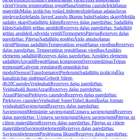
vārsti
Virsmu temperatūras regulēšana
Sistēmu caurule
Ieklāšanas
materiāls
Malas izolācijas joslas
Līmlentes
Izplešanas adatas
Javas
piedevas
Izplešanās šuves
Cauruļu līkumu balsti
Sadales skapji
Metāla
sadales skapji
Sadalītāju klāsts
Rezerves daļas paredzētas: Sadalītāju
klāsts
Sadalītāji grīdas apsildei
Rezerves daļas paredzētas: Sadalītāji
grīdas apsildei
Lodveida ventiļi
Termometrs
Pārejas
Rezerves daļas
paredzētas: Pārejas
Sadalītāju noslēgi
Ātrās atgaisošanas
vārsti
Plūsmas sadalītājs
Temperatūras regulēšanas vienības
Rezerves
daļas paredzētas: Temperatūras regulēšanas vienības
Apsildes
elementu sadalītāji
Rezerves daļas paredzētas: Apsildes elementu
sadalītāji
Apvadi
Regulēšanas komponenti
Servopiedziņas
Telpas
termostati
Galvenie regulatori
Komunikācijas
moduļi
Sensori
Transformatori
Piederumi
Sadalītāju izolācija
Ēku
kanalizācijas sistēmas
Geberit Silent-
db20
Caurules
Veidgabali
Rezerves daļas paredzētas:
Veidgabali
Līkumi
Atzari
Rezerves daļas paredzētas:
Atzari
Pārejas
Piekļuves caurules
Rezerves daļas paredzētas:
Piekļuves caurules
Veidgabali SuperTube
Līkumi
Īpašas formas
veidgabali
Savienojumi
Rezerves daļas paredzētas:
Savienojumi
Metināmie savienojumi
Uzmavu savienojumi
Rezerves
daļas paredzētas: Uzmavu savienojumi
Skavu savienojumi
Pārejas uz
citiem materiāliem
Rezerves daļas paredzētas: Pārejas uz citiem
materiāliem
Savienotājelementi
Rezerves daļas paredzētas:
Savienotājelementi
Pieslēguma līkumi
Rezerves daļas paredzētas: