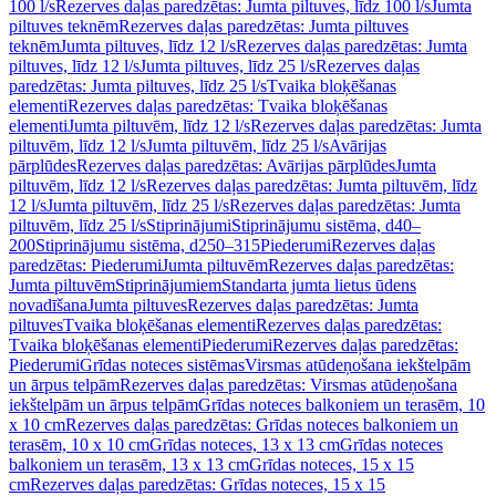
100 l/s
Rezerves daļas paredzētas: Jumta piltuves, līdz 100 l/s
Jumta
piltuves teknēm
Rezerves daļas paredzētas: Jumta piltuves
teknēm
Jumta piltuves, līdz 12 l/s
Rezerves daļas paredzētas: Jumta
piltuves, līdz 12 l/s
Jumta piltuves, līdz 25 l/s
Rezerves daļas
paredzētas: Jumta piltuves, līdz 25 l/s
Tvaika bloķēšanas
elementi
Rezerves daļas paredzētas: Tvaika bloķēšanas
elementi
Jumta piltuvēm, līdz 12 l/s
Rezerves daļas paredzētas: Jumta
piltuvēm, līdz 12 l/s
Jumta piltuvēm, līdz 25 l/s
Avārijas
pārplūdes
Rezerves daļas paredzētas: Avārijas pārplūdes
Jumta
piltuvēm, līdz 12 l/s
Rezerves daļas paredzētas: Jumta piltuvēm, līdz
12 l/s
Jumta piltuvēm, līdz 25 l/s
Rezerves daļas paredzētas: Jumta
piltuvēm, līdz 25 l/s
Stiprinājumi
Stiprinājumu sistēma, d40–
200
Stiprinājumu sistēma, d250–315
Piederumi
Rezerves daļas
paredzētas: Piederumi
Jumta piltuvēm
Rezerves daļas paredzētas:
Jumta piltuvēm
Stiprinājumiem
Standarta jumta lietus ūdens
novadīšana
Jumta piltuves
Rezerves daļas paredzētas: Jumta
piltuves
Tvaika bloķēšanas elementi
Rezerves daļas paredzētas:
Tvaika bloķēšanas elementi
Piederumi
Rezerves daļas paredzētas:
Piederumi
Grīdas noteces sistēmas
Virsmas atūdeņošana iekštelpām
un ārpus telpām
Rezerves daļas paredzētas: Virsmas atūdeņošana
iekštelpām un ārpus telpām
Grīdas noteces balkoniem un terasēm, 10
x 10 cm
Rezerves daļas paredzētas: Grīdas noteces balkoniem un
terasēm, 10 x 10 cm
Grīdas noteces, 13 x 13 cm
Grīdas noteces
balkoniem un terasēm, 13 x 13 cm
Grīdas noteces, 15 x 15
cm
Rezerves daļas paredzētas: Grīdas noteces, 15 x 15