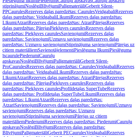
Pieslēguma līkumi
Piederumi
Cauruļu apskavas
Cauruļu apskavu
stiprinājumi
Noslēgi
Blīvējumi
Palīgmateriāli
Geberit Silent-
PP
Caurules
Rezerves daļas paredzētas: Caurules
Veidgabali
Rezerves
daļas paredzētas: Veidgabali
Līkumi
Rezerves daļas paredzētas:
Līkumi
Atzari
Rezerves daļas paredzētas: Atzari
Pārejas
Rezerves
daļas paredzētas: Pārejas
Piekļuves caurules
Rezerves daļas
paredzētas: Piekļuves caurules
Savienojumi
Rezerves daļas
paredzētas: Savienojumi
Uzmavu savienojumi
Rezerves daļas
paredzētas: Uzmavu savienojumi
Stiprinājuma savienojumi
Pārejas uz
citiem materiāliem
Savienotājelementi
Pieslēguma līkumi
Pieslēguma
īscaurule
Piederumi
Cauruļu
apskavas
Noslēgi
Blīvējumi
Palīgmateriāli
Geberit Silent-
Pro
Caurules
Rezerves daļas paredzētas: Caurules
Veidgabali
Rezerves
daļas paredzētas: Veidgabali
Līkumi
Rezerves daļas paredzētas:
Līkumi
Atzari
Rezerves daļas paredzētas: Atzari
Pārejas
Rezerves
daļas paredzētas: Pārejas
Piekļuves caurules
Rezerves daļas
paredzētas: Piekļuves caurules
Profildetaļas SuperTube
Rezerves
daļas paredzētas: Profildetaļas SuperTube
Līkumi
Rezerves daļas
paredzētas: Līkumi
Atzari
Rezerves daļas paredzētas:
Atzari
Savienojumi
Rezerves daļas paredzētas: Savienojumi
Uzmavu
savienojumi
Rezerves daļas paredzētas: Uzmavu
savienojumi
Stiprinājuma savienojumi
Pārejas uz citiem
materiāliem
Piederumi
Rezerves daļas paredzētas: Piederumi
Cauruļu
apskavas
Noslēgi
Blīvējumi
Rezerves daļas paredzētas:
Blīvējumi
Palīgmateriāli
Geberit PE
Caurules
Veidgabali
Rezerves