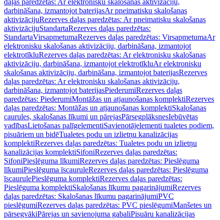
daļas paredzētas: Ar elektronisku skalošanas aktivizāciju,
darbināšana, izmantojot baterijas
Ar pneimatisku skalošanas
aktivizāciju
Rezerves daļas paredzētas: Ar pneimatisku skalošanas
aktivizāciju
Standarta
Rezerves daļas paredzētas:
Standarta
Virsapmetuma
Rezerves daļas paredzētas: Virsapmetuma
Ar
elektronisku skalošanas aktivizāciju, darbināšana, izmantojot
elektrotīklu
Rezerves daļas paredzētas: Ar elektronisku skalošanas
aktivizāciju, darbināšana, izmantojot elektrotīklu
Ar elektronisku
skalošanas aktivizāciju, darbināšana, izmantojot baterijas
Rezerves
daļas paredzētas: Ar elektronisku skalošanas aktivizāciju,
darbināšana, izmantojot baterijas
Piederumi
Rezerves daļas
paredzētas: Piederumi
Montāžas un atjaunošanas komplekti
Rezerves
daļas paredzētas: Montāžas un atjaunošanas komplekti
Skalošanas
caurules, skalošanas līkumi un pārejas
Pārsegplāksnes
Iebūvētas
vadības
Lietošanas palīgelementi
Savienotājelementi tualetes podiem,
pisuāriem un bidē
Tualetes podu un izlietņu kanalizācijas
komplekti
Rezerves daļas paredzētas: Tualetes podu un izlietņu
kanalizācijas komplekti
Sifoni
Rezerves daļas paredzētas:
Sifoni
Pieslēguma līkumi
Rezerves daļas paredzētas: Pieslēguma
līkumi
Pieslēguma īscaurule
Rezerves daļas paredzētas: Pieslēguma
īscaurule
Pieslēguma komplekti
Rezerves daļas paredzētas:
Pieslēguma komplekti
Skalošanas līkumu pagarinājumi
Rezerves
daļas paredzētas: Skalošanas līkumu pagarinājumi
PVC
pieslēgumi
Rezerves daļas paredzētas: PVC pieslēgumi
Manšetes un
pārsegvāki
Pārejas un savienojuma gabali
Pisuāru kanalizācijas