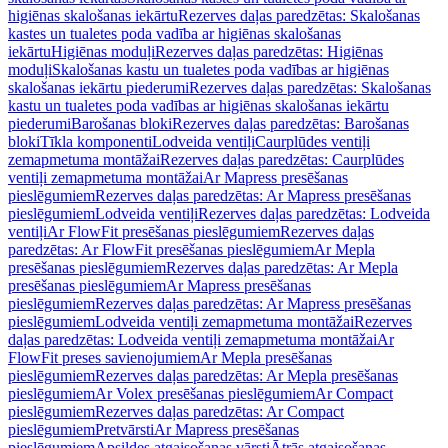
higiēnas skalošanas iekārtu
Rezerves daļas paredzētas: Skalošanas
kastes un tualetes poda vadība ar higiēnas skalošanas
iekārtu
Higiēnas moduļi
Rezerves daļas paredzētas: Higiēnas
moduļi
Skalošanas kastu un tualetes poda vadības ar higiēnas
skalošanas iekārtu piederumi
Rezerves daļas paredzētas: Skalošanas
kastu un tualetes poda vadības ar higiēnas skalošanas iekārtu
piederumi
Barošanas bloki
Rezerves daļas paredzētas: Barošanas
bloki
Tīkla komponenti
Lodveida ventiļi
Caurplūdes ventiļi
zemapmetuma montāžai
Rezerves daļas paredzētas: Caurplūdes
ventiļi zemapmetuma montāžai
Ar Mapress presēšanas
pieslēgumiem
Rezerves daļas paredzētas: Ar Mapress presēšanas
pieslēgumiem
Lodveida ventiļi
Rezerves daļas paredzētas: Lodveida
ventiļi
Ar FlowFit presēšanas pieslēgumiem
Rezerves daļas
paredzētas: Ar FlowFit presēšanas pieslēgumiem
Ar Mepla
presēšanas pieslēgumiem
Rezerves daļas paredzētas: Ar Mepla
presēšanas pieslēgumiem
Ar Mapress presēšanas
pieslēgumiem
Rezerves daļas paredzētas: Ar Mapress presēšanas
pieslēgumiem
Lodveida ventiļi zemapmetuma montāžai
Rezerves
daļas paredzētas: Lodveida ventiļi zemapmetuma montāžai
Ar
FlowFit preses savienojumiem
Ar Mepla presēšanas
pieslēgumiem
Rezerves daļas paredzētas: Ar Mepla presēšanas
pieslēgumiem
Ar Volex presēšanas pieslēgumiem
Ar Compact
pieslēgumiem
Rezerves daļas paredzētas: Ar Compact
pieslēgumiem
Pretvārsti
Ar Mapress presēšanas
pieslēgumiem
Apsildes atgaisošanas vārsti
Ātrās atgaisošanas