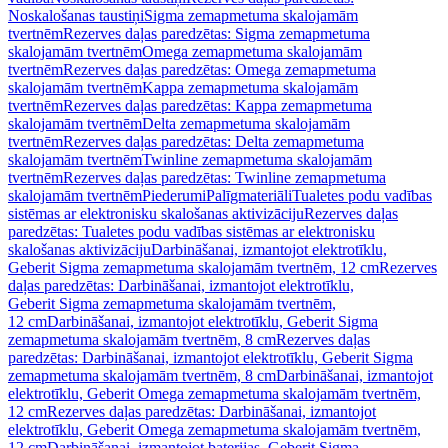
Noskalošanas taustiņi
Sigma zemapmetuma skalojamām
tvertnēm
Rezerves daļas paredzētas: Sigma zemapmetuma
skalojamām tvertnēm
Omega zemapmetuma skalojamām
tvertnēm
Rezerves daļas paredzētas: Omega zemapmetuma
skalojamām tvertnēm
Kappa zemapmetuma skalojamām
tvertnēm
Rezerves daļas paredzētas: Kappa zemapmetuma
skalojamām tvertnēm
Delta zemapmetuma skalojamām
tvertnēm
Rezerves daļas paredzētas: Delta zemapmetuma
skalojamām tvertnēm
Twinline zemapmetuma skalojamām
tvertnēm
Rezerves daļas paredzētas: Twinline zemapmetuma
skalojamām tvertnēm
Piederumi
Palīgmateriāli
Tualetes podu vadības
sistēmas ar elektronisku skalošanas aktivizāciju
Rezerves daļas
paredzētas: Tualetes podu vadības sistēmas ar elektronisku
skalošanas aktivizāciju
Darbināšanai, izmantojot elektrotīklu,
Geberit Sigma zemapmetuma skalojamām tvertnēm, 12 cm
Rezerves
daļas paredzētas: Darbināšanai, izmantojot elektrotīklu,
Geberit Sigma zemapmetuma skalojamām tvertnēm,
12 cm
Darbināšanai, izmantojot elektrotīklu, Geberit Sigma
zemapmetuma skalojamām tvertnēm, 8 cm
Rezerves daļas
paredzētas: Darbināšanai, izmantojot elektrotīklu, Geberit Sigma
zemapmetuma skalojamām tvertnēm, 8 cm
Darbināšanai, izmantojot
elektrotīklu, Geberit Omega zemapmetuma skalojamām tvertnēm,
12 cm
Rezerves daļas paredzētas: Darbināšanai, izmantojot
elektrotīklu, Geberit Omega zemapmetuma skalojamām tvertnēm,
12 cm
Darbināšanai, izmantojot baterijas, Geberit Sigma