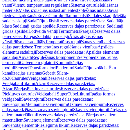
vārsti
Virsmu temperatūras regulēšana
Sistēmu caurule
Ieklāšanas
materiāls
Malas izolācijas joslas
Līmlentes
Izplešanas adatas
Javas
piedevas
Izplešanās šuves
Cauruļu līkumu balsti
Sadales skapji
Metāla
sadales skapji
Sadalītāju klāsts
Rezerves daļas paredzētas: Sadalītāju
klāsts
Sadalītāji grīdas apsildei
Rezerves daļas paredzētas: Sadalītāji
grīdas apsildei
Lodveida ventiļi
Termometrs
Pārejas
Rezerves daļas
paredzētas: Pārejas
Sadalītāju noslēgi
Ātrās atgaisošanas
vārsti
Plūsmas sadalītājs
Temperatūras regulēšanas vienības
Rezerves
daļas paredzētas: Temperatūras regulēšanas vienības
Apsildes
elementu sadalītāji
Rezerves daļas paredzētas: Apsildes elementu
sadalītāji
Apvadi
Regulēšanas komponenti
Servopiedziņas
Telpas
termostati
Galvenie regulatori
Komunikācijas
moduļi
Sensori
Transformatori
Piederumi
Sadalītāju izolācija
Ēku
kanalizācijas sistēmas
Geberit Silent-
db20
Caurules
Veidgabali
Rezerves daļas paredzētas:
Veidgabali
Līkumi
Atzari
Rezerves daļas paredzētas:
Atzari
Pārejas
Piekļuves caurules
Rezerves daļas paredzētas:
Piekļuves caurules
Veidgabali SuperTube
Līkumi
Īpašas formas
veidgabali
Savienojumi
Rezerves daļas paredzētas:
Savienojumi
Metināmie savienojumi
Uzmavu savienojumi
Rezerves
daļas paredzētas: Uzmavu savienojumi
Skavu savienojumi
Pārejas uz
citiem materiāliem
Rezerves daļas paredzētas: Pārejas uz citiem
materiāliem
Savienotājelementi
Rezerves daļas paredzētas:
Savienotājelementi
Pieslēguma līkumi
Rezerves daļas paredzētas: