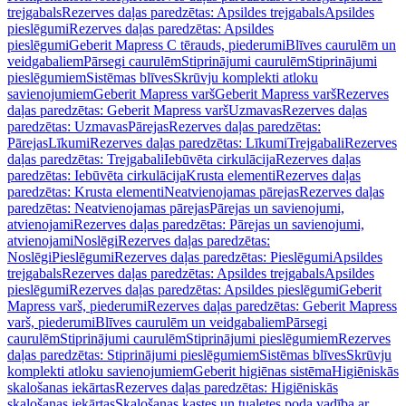
trejgabals
Rezerves daļas paredzētas: Apsildes trejgabals
Apsildes
pieslēgumi
Rezerves daļas paredzētas: Apsildes
pieslēgumi
Geberit Mapress C tērauds, piederumi
Blīves caurulēm un
veidgabaliem
Pārsegi caurulēm
Stiprinājumi caurulēm
Stiprinājumi
pieslēgumiem
Sistēmas blīves
Skrūvju komplekti atloku
savienojumiem
Geberit Mapress varš
Geberit Mapress varš
Rezerves
daļas paredzētas: Geberit Mapress varš
Uzmavas
Rezerves daļas
paredzētas: Uzmavas
Pārejas
Rezerves daļas paredzētas:
Pārejas
Līkumi
Rezerves daļas paredzētas: Līkumi
Trejgabali
Rezerves
daļas paredzētas: Trejgabali
Iebūvēta cirkulācija
Rezerves daļas
paredzētas: Iebūvēta cirkulācija
Krusta elementi
Rezerves daļas
paredzētas: Krusta elementi
Neatvienojamas pārejas
Rezerves daļas
paredzētas: Neatvienojamas pārejas
Pārejas un savienojumi,
atvienojami
Rezerves daļas paredzētas: Pārejas un savienojumi,
atvienojami
Noslēgi
Rezerves daļas paredzētas:
Noslēgi
Pieslēgumi
Rezerves daļas paredzētas: Pieslēgumi
Apsildes
trejgabals
Rezerves daļas paredzētas: Apsildes trejgabals
Apsildes
pieslēgumi
Rezerves daļas paredzētas: Apsildes pieslēgumi
Geberit
Mapress varš, piederumi
Rezerves daļas paredzētas: Geberit Mapress
varš, piederumi
Blīves caurulēm un veidgabaliem
Pārsegi
caurulēm
Stiprinājumi caurulēm
Stiprinājumi pieslēgumiem
Rezerves
daļas paredzētas: Stiprinājumi pieslēgumiem
Sistēmas blīves
Skrūvju
komplekti atloku savienojumiem
Geberit higiēnas sistēma
Higiēniskās
skalošanas iekārtas
Rezerves daļas paredzētas: Higiēniskās
skalošanas iekārtas
Skalošanas kastes un tualetes poda vadība ar