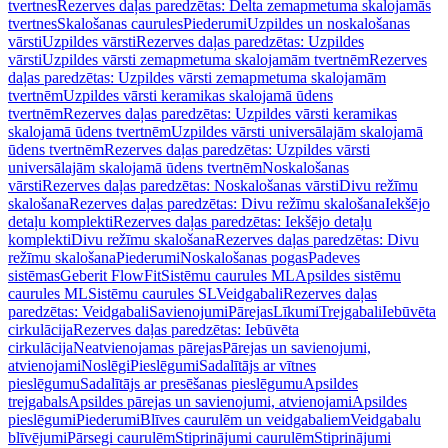
tvertnes
Rezerves daļas paredzētas: Delta zemapmetuma skalojamās
tvertnes
Skalošanas caurules
Piederumi
Uzpildes un noskalošanas
vārsti
Uzpildes vārsti
Rezerves daļas paredzētas: Uzpildes
vārsti
Uzpildes vārsti zemapmetuma skalojamām tvertnēm
Rezerves
daļas paredzētas: Uzpildes vārsti zemapmetuma skalojamām
tvertnēm
Uzpildes vārsti keramikas skalojamā ūdens
tvertnēm
Rezerves daļas paredzētas: Uzpildes vārsti keramikas
skalojamā ūdens tvertnēm
Uzpildes vārsti universālajām skalojamā
ūdens tvertnēm
Rezerves daļas paredzētas: Uzpildes vārsti
universālajām skalojamā ūdens tvertnēm
Noskalošanas
vārsti
Rezerves daļas paredzētas: Noskalošanas vārsti
Divu režīmu
skalošana
Rezerves daļas paredzētas: Divu režīmu skalošana
Iekšējo
detaļu komplekti
Rezerves daļas paredzētas: Iekšējo detaļu
komplekti
Divu režīmu skalošana
Rezerves daļas paredzētas: Divu
režīmu skalošana
Piederumi
Noskalošanas pogas
Padeves
sistēmas
Geberit FlowFit
Sistēmu caurules ML
Apsildes sistēmu
caurules ML
Sistēmu caurules SL
Veidgabali
Rezerves daļas
paredzētas: Veidgabali
Savienojumi
Pārejas
Līkumi
Trejgabali
Iebūvēta
cirkulācija
Rezerves daļas paredzētas: Iebūvēta
cirkulācija
Neatvienojamas pārejas
Pārejas un savienojumi,
atvienojami
Noslēgi
Pieslēgumi
Sadalītājs ar vītnes
pieslēgumu
Sadalītājs ar presēšanas pieslēgumu
Apsildes
trejgabals
Apsildes pārejas un savienojumi, atvienojami
Apsildes
pieslēgumi
Piederumi
Blīves caurulēm un veidgabaliem
Veidgabalu
blīvējumi
Pārsegi caurulēm
Stiprinājumi caurulēm
Stiprinājumi