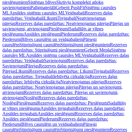
pieslēgumiem
Sistēmas blīves
Skrūvju komplekti atloku
savienojumiem
Palīgmateriāli
Geberit PushFit
Sistēmu caurules
ML
Apsildes sistēmu caurules ML
Veidgabali
Rezerves daļas
paredzētas: Veidgabali
Līkumi
Trejgabali
Neatvienojamas
pārejas
Rezerves daļas paredzētas: Neatvienojamas pārejas
Pārejas un
savienojumi, atvienojami
Pieslēgumi
Sadalītājs ar vītnes
pieslēgumu
Apsildes pieslēgumi
Piederumi
Rezerves daļas paredzētas:
Piederumi
Blīves caurulēm un veidgabaliem
Pārsegi
caurulēm
Stiprinājumi caurulēm
Stiprinājumi pieslēgumiem
Rezerves
daļas paredzētas: Stiprinājumi pieslēgumiem
Geberit Mepla
Sistēmu
caurules ML
Apsildes sistēmu caurules ML
Veidgabali
Rezerves daļas
paredzētas: Veidgabali
Savienojumi
Rezerves daļas paredzētas:
Savienojumi
Pārejas
Rezerves daļas paredzētas:
Pārejas
Līkumi
Rezerves daļas paredzētas: Līkumi
Trejgabali
Rezerves
daļas paredzētas: Trejgabali
Iebūvēta cirkulācija
Rezerves daļas
paredzētas: Iebūvēta cirkulācija
Neatvienojamas pārejas
Rezerves
daļas paredzētas: Neatvienojamas pārejas
Pārejas un savienojumi,
atvienojami
Rezerves daļas paredzētas: Pārejas un savienojumi,
atvienojami
Noslēgi
Rezerves daļas paredzētas:
Noslēgi
Pieslēgumi
Rezerves daļas paredzētas: Pieslēgumi
Sadalītājs
ar vītnes pieslēgumu
Apsildes trejgabals
Rezerves daļas paredzētas:
Apsildes trejgabals
Apsildes pieslēgumi
Rezerves daļas paredzētas:
Apsildes pieslēgumi
Piederumi
Rezerves daļas paredzētas:
Piederumi
Blīves caurulēm un veidgabaliem
Pārsegi
caurulēm
Stiprinājumi caurulēm
Stiprinājumi pieslēgumiem
Rezerves