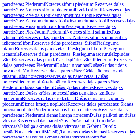
paredzētas: Piederumi
Noteces sifonu piederumi
Rezerves daļas
paredzētas: Noteces sifonu piederumi
P veida sifoni
Rezerves daļas
paredzētas: P veida sifoni
Zemapmetuma sifoni
Rezerves daļas
paredzētas: Zemapmetuma sifoni
Virsapmetuma sifoni
Rezerves daļas
paredzētas: Virsapmetuma sifoni
Pieslēgumi
Rezerves daļas
paredzētas: Pieslēgumi
Piederumi
Noteces sifoni saimniecības
izlietnēm
Rezerves daļas paredzētas: Noteces sifoni saimniecības
izlietnēm
Sifoni
Rezerves daļas paredzētas: Sifoni
Pieslēguma
līkumi
Rezerves daļas paredzētas: Pieslēguma līkumi
Pieslēguma
īscaurule
Rezerves daļas paredzētas: Pieslēguma īscaurule
Izplūdes
vārsti
Rezerves daļas paredzētas: Izplūdes vārsti
Piederumi
Rezerves
daļas paredzētas: Piederumi
Dušas un vannas
Dušas
Grīdas ūdens
novade dušām
Rezerves daļas paredzētas: Grīdas ūdens novade
dušām
Dušas noteces
Rezerves daļas paredzētas: Dušas
noteces
Piederumi dušas kanāliem
Rezerves daļas paredzētas:
Piederumi dušas kanāliem
Dušas grīdas noteces
Rezerves daļas
paredzētas: Dušas grīdas noteces
Dušas pamatnes izplūdes
piederumi
Rezerves daļas paredzētas: Dušas pamatnes izplūdes
piederumi
Sienas līmeņa noplūdes
Rezerves daļas paredzētas: Sienas
līmeņa noplūdes
Piederumi sienas līmeņa notecēm
Rezerves daļas
paredzētas: Piederumi sienas līmeņa notecēm
Dušas paliktņi un dušas
virsmas
Rezerves daļas paredzētas: Dušas paliktņi un dušas
virsmas
Mākslīgā akmens dušas virsmas un Geberit Duofix
uzstādīšanas elementi
Mākslīgā akmens dušas virsmas
Rezerves daļas
paredzētas: Mākslīgā akmens dušas virsmas
Montāžas