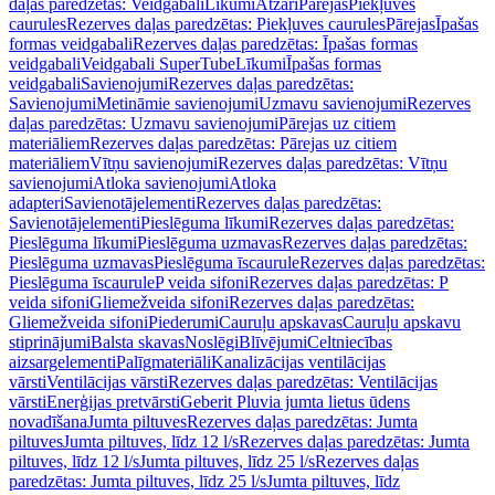
daļas paredzētas: Veidgabali
Līkumi
Atzari
Pārejas
Piekļuves
caurules
Rezerves daļas paredzētas: Piekļuves caurules
Pārejas
Īpašas
formas veidgabali
Rezerves daļas paredzētas: Īpašas formas
veidgabali
Veidgabali SuperTube
Līkumi
Īpašas formas
veidgabali
Savienojumi
Rezerves daļas paredzētas:
Savienojumi
Metināmie savienojumi
Uzmavu savienojumi
Rezerves
daļas paredzētas: Uzmavu savienojumi
Pārejas uz citiem
materiāliem
Rezerves daļas paredzētas: Pārejas uz citiem
materiāliem
Vītņu savienojumi
Rezerves daļas paredzētas: Vītņu
savienojumi
Atloka savienojumi
Atloka
adapteri
Savienotājelementi
Rezerves daļas paredzētas:
Savienotājelementi
Pieslēguma līkumi
Rezerves daļas paredzētas:
Pieslēguma līkumi
Pieslēguma uzmavas
Rezerves daļas paredzētas:
Pieslēguma uzmavas
Pieslēguma īscaurule
Rezerves daļas paredzētas:
Pieslēguma īscaurule
P veida sifoni
Rezerves daļas paredzētas: P
veida sifoni
Gliemežveida sifoni
Rezerves daļas paredzētas:
Gliemežveida sifoni
Piederumi
Cauruļu apskavas
Cauruļu apskavu
stiprinājumi
Balsta skavas
Noslēgi
Blīvējumi
Celtniecības
aizsargelementi
Palīgmateriāli
Kanalizācijas ventilācijas
vārsti
Ventilācijas vārsti
Rezerves daļas paredzētas: Ventilācijas
vārsti
Enerģijas pretvārsti
Geberit Pluvia jumta lietus ūdens
novadīšana
Jumta piltuves
Rezerves daļas paredzētas: Jumta
piltuves
Jumta piltuves, līdz 12 l/s
Rezerves daļas paredzētas: Jumta
piltuves, līdz 12 l/s
Jumta piltuves, līdz 25 l/s
Rezerves daļas
paredzētas: Jumta piltuves, līdz 25 l/s
Jumta piltuves, līdz