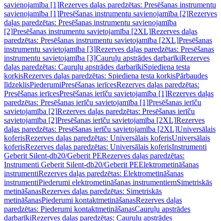
savienojamība [1]
Rezerves daļas paredzētas: Presēšanas instrumentu
savienojamība [1]
Presēšanas instrumentu savienojamība [2]
Rezerves
daļas paredzētas: Presēšanas instrumentu savienojamība
[2]
Presēšanas instrumentu savietojamība [2XL]
Rezerves daļas
paredzētas: Presēšanas instrumentu savietojamība [2XL]
Presēšanas
instrumentu savietojamība [3]
Rezerves daļas paredzētas: Presēšanas
instrumentu savietojamība [3]
Cauruļu apstrādes darbarīki
Rezerves
daļas paredzētas: Cauruļu apstrādes darbarīki
Spiediena testa
korķis
Rezerves daļas paredzētas: Spiediena testa korķis
Pārbaudes
līdzeklis
Piederumi
Presēšanas ierīces
Rezerves daļas paredzētas:
Presēšanas ierīces
Presēšanas ierīču savietojamība [1]
Rezerves daļas
paredzētas: Presēšanas ierīču savietojamība [1]
Presēšanas ierīču
savietojamība [2]
Rezerves daļas paredzētas: Presēšanas ierīču
savietojamība [2]
Presēšanas ierīču savietojamība [2XL]
Rezerves
daļas paredzētas: Presēšanas ierīču savietojamība [2XL]
Universālais
koferis
Rezerves daļas paredzētas: Universālais koferis
Universālais
koferis
Rezerves daļas paredzētas: Universālais koferis
Instrumenti
Geberit Silent-db20/Geberit PE
Rezerves daļas paredzētas:
Instrumenti Geberit Silent-db20/Geberit PE
Elektrometināšanas
instrumenti
Rezerves daļas paredzētas: Elektrometināšanas
instrumenti
Piederumi elektrometināšanas instrumentiem
Simetriskās
metināšanas
Rezerves daļas paredzētas: Simetriskās
metināšanas
Piederumi kontaktmetināšanas
Rezerves daļas
paredzētas: Piederumi kontaktmetināšanas
Cauruļu apstrādes
darbarīki
Rezerves daļas paredzētas: Cauruļu apstrādes