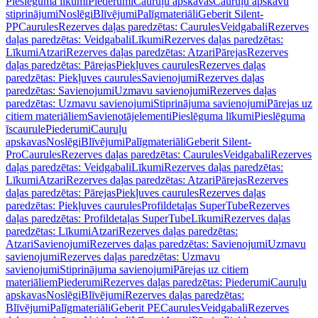
Pieslēguma līkumi
Piederumi
Cauruļu apskavas
Cauruļu apskavu
stiprinājumi
Noslēgi
Blīvējumi
Palīgmateriāli
Geberit Silent-
PP
Caurules
Rezerves daļas paredzētas: Caurules
Veidgabali
Rezerves
daļas paredzētas: Veidgabali
Līkumi
Rezerves daļas paredzētas:
Līkumi
Atzari
Rezerves daļas paredzētas: Atzari
Pārejas
Rezerves
daļas paredzētas: Pārejas
Piekļuves caurules
Rezerves daļas
paredzētas: Piekļuves caurules
Savienojumi
Rezerves daļas
paredzētas: Savienojumi
Uzmavu savienojumi
Rezerves daļas
paredzētas: Uzmavu savienojumi
Stiprinājuma savienojumi
Pārejas uz
citiem materiāliem
Savienotājelementi
Pieslēguma līkumi
Pieslēguma
īscaurule
Piederumi
Cauruļu
apskavas
Noslēgi
Blīvējumi
Palīgmateriāli
Geberit Silent-
Pro
Caurules
Rezerves daļas paredzētas: Caurules
Veidgabali
Rezerves
daļas paredzētas: Veidgabali
Līkumi
Rezerves daļas paredzētas:
Līkumi
Atzari
Rezerves daļas paredzētas: Atzari
Pārejas
Rezerves
daļas paredzētas: Pārejas
Piekļuves caurules
Rezerves daļas
paredzētas: Piekļuves caurules
Profildetaļas SuperTube
Rezerves
daļas paredzētas: Profildetaļas SuperTube
Līkumi
Rezerves daļas
paredzētas: Līkumi
Atzari
Rezerves daļas paredzētas:
Atzari
Savienojumi
Rezerves daļas paredzētas: Savienojumi
Uzmavu
savienojumi
Rezerves daļas paredzētas: Uzmavu
savienojumi
Stiprinājuma savienojumi
Pārejas uz citiem
materiāliem
Piederumi
Rezerves daļas paredzētas: Piederumi
Cauruļu
apskavas
Noslēgi
Blīvējumi
Rezerves daļas paredzētas:
Blīvējumi
Palīgmateriāli
Geberit PE
Caurules
Veidgabali
Rezerves