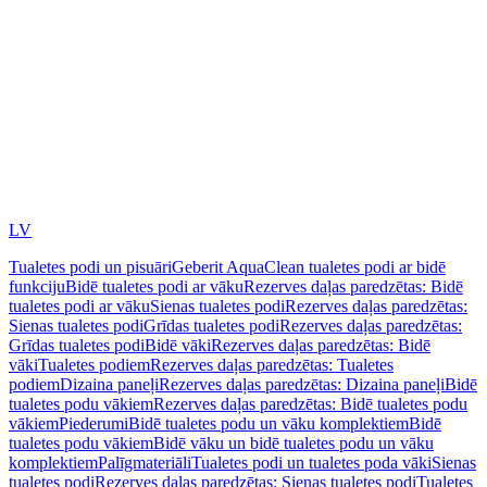
LV
Tualetes podi un pisuāri
Geberit AquaClean tualetes podi ar bidē
funkciju
Bidē tualetes podi ar vāku
Rezerves daļas paredzētas: Bidē
tualetes podi ar vāku
Sienas tualetes podi
Rezerves daļas paredzētas:
Sienas tualetes podi
Grīdas tualetes podi
Rezerves daļas paredzētas:
Grīdas tualetes podi
Bidē vāki
Rezerves daļas paredzētas: Bidē
vāki
Tualetes podiem
Rezerves daļas paredzētas: Tualetes
podiem
Dizaina paneļi
Rezerves daļas paredzētas: Dizaina paneļi
Bidē
tualetes podu vākiem
Rezerves daļas paredzētas: Bidē tualetes podu
vākiem
Piederumi
Bidē tualetes podu un vāku komplektiem
Bidē
tualetes podu vākiem
Bidē vāku un bidē tualetes podu un vāku
komplektiem
Palīgmateriāli
Tualetes podi un tualetes poda vāki
Sienas
tualetes podi
Rezerves daļas paredzētas: Sienas tualetes podi
Tualetes