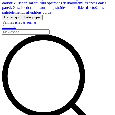
darbarīki
Piederumi cauruļu apstrādes darbarīkiem
Rezerves daļas
paredzētas: Piederumi cauruļu apstrādes darbarīkiem
Lietošanas
palīgelementi
Tālvadības pultis
Izstrādājumu kategorijas
Vannas istabas sērijas
Jaunumi