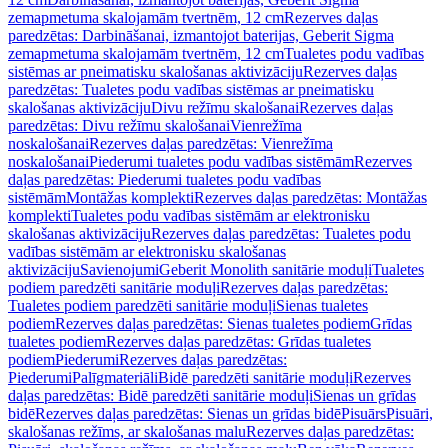
zemapmetuma skalojamām tvertnēm, 12 cm
Rezerves daļas
paredzētas: Darbināšanai, izmantojot baterijas, Geberit Sigma
zemapmetuma skalojamām tvertnēm, 12 cm
Tualetes podu vadības
sistēmas ar pneimatisku skalošanas aktivizāciju
Rezerves daļas
paredzētas: Tualetes podu vadības sistēmas ar pneimatisku
skalošanas aktivizāciju
Divu režīmu skalošanai
Rezerves daļas
paredzētas: Divu režīmu skalošanai
Vienrežīma
noskalošanai
Rezerves daļas paredzētas: Vienrežīma
noskalošanai
Piederumi tualetes podu vadības sistēmām
Rezerves
daļas paredzētas: Piederumi tualetes podu vadības
sistēmām
Montāžas komplekti
Rezerves daļas paredzētas: Montāžas
komplekti
Tualetes podu vadības sistēmām ar elektronisku
skalošanas aktivizāciju
Rezerves daļas paredzētas: Tualetes podu
vadības sistēmām ar elektronisku skalošanas
aktivizāciju
Savienojumi
Geberit Monolith sanitārie moduļi
Tualetes
podiem paredzēti sanitārie moduļi
Rezerves daļas paredzētas:
Tualetes podiem paredzēti sanitārie moduļi
Sienas tualetes
podiem
Rezerves daļas paredzētas: Sienas tualetes podiem
Grīdas
tualetes podiem
Rezerves daļas paredzētas: Grīdas tualetes
podiem
Piederumi
Rezerves daļas paredzētas:
Piederumi
Palīgmateriāli
Bidē paredzēti sanitārie moduļi
Rezerves
daļas paredzētas: Bidē paredzēti sanitārie moduļi
Sienas un grīdas
bidē
Rezerves daļas paredzētas: Sienas un grīdas bidē
Pisuārs
Pisuāri,
skalošanas režīms, ar skalošanas malu
Rezerves daļas paredzētas: