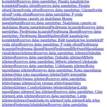
komplekti
Rezerves daļas paredzētas: Pisuāru kanalizācijas
komplekti
Pisuāru sifoni
Rezerves daļas paredzētas: Pisuāru
sifoni
Gliemežveida sifoni
Rezerves daļas paredzētas: Gliemežveida
sifoni
P veida sifoni
Rezerves daļas paredzētas: P veida
sifoni
Skalošanas cauruļu un skalošanas līkumu
pagarinājumi
Rezerves daļas paredzētas: Skalošanas cauruļu un
skalošanas līkumu pagarinājumi
Pieslēguma īscaurule
Rezerves daļas
paredzētas: Pieslēguma īscaurule
Pieslēguma līkumi
Rezerves daļas
paredzētas: Pieslēguma līkumi
Manšetes
Bidē kanalizācijas
komplekti
Rezerves daļas paredzētas: Bidē kanalizācijas komplekti
P
veida sifoni
Rezerves daļas paredzētas: P veida sifoni
Pieslēguma
īscaurule
Pieslēguma līkumi
Pārsegi
Pieslēgumi
Blīvējumi
Mazgāšanas
vieta
Izlietnes
Izlietnes
Rezerves daļas paredzētas: Izlietnes
Dubultās
izlietnes
Rezerves daļas paredzētas: Dubultās izlietnes
Mēbeļu
izlietnes
Rezerves daļas paredzētas: Mēbeļu izlietnes
Uzliekamās
izlietnes
Rezerves daļas paredzētas: Uzliekamās izlietnes
Roku
mazgāšanas izlietnes
Rezerves daļas paredzētas: Roku mazgāšanas
izlietnes
Stūra roku mazgāšanas izlietne
Daļēji iemontētās
izlietnes
Iebūvējamas izlietnes
Rezerves daļas paredzētas:
Iebūvējamas izlietnes
Zem virsmas iebūvējamas
Stūra
izlietnes
Izlietnes Comfort
Izlietnes bērniem
Izlietnes
Lielās
mazgāšanas izlietnes
Citas izlietnes
Rezerves daļas paredzētas: Citas
izlietnes
Lietās izlietnes
Rezerves daļas paredzētas: Lietās
izlietnes
Izlietnes
Daudzfunkciju izlietnes
Ģipša izlietne
Klašu telpu
izlietnes
Piederumi
Atbalstkājas
Rezerves daļas paredzētas: