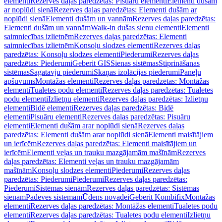
elementi
Rezerves daļas paredzētas: Pisuāru elementi
Elementi dušām
ar noplūdi sienā
Rezerves daļas paredzētas: Elementi dušām ar
noplūdi sienā
Elementi dušām un vannām
Rezerves daļas paredzētas:
Elementi dušām un vannām
Walk-in dušas sienu elementi
Elementi
saimniecības izlietnēm
Rezerves daļas paredzētas: Elementi
saimniecības izlietnēm
Konsoļu slodzes elementi
Rezerves daļas
paredzētas: Konsoļu slodzes elementi
Piederumi
Rezerves daļas
paredzētas: Piederumi
Geberit GIS
Sienas sistēmas
Stiprināšanas
sistēmas
Sagatavju piederumi
Skaņas izolācijas piederumi
Paneļu
apšuvums
Montāžas elementi
Rezerves daļas paredzētas: Montāžas
elementi
Tualetes podu elementi
Rezerves daļas paredzētas: Tualetes
podu elementi
Izlietņu elementi
Rezerves daļas paredzētas: Izlietņu
elementi
Bidē elementi
Rezerves daļas paredzētas: Bidē
elementi
Pisuāru elementi
Rezerves daļas paredzētas: Pisuāru
elementi
Elementi dušām arar noplūdi sienā
Rezerves daļas
paredzētas: Elementi dušām arar noplūdi sienā
Elementi maisītājiem
un ierīcēm
Rezerves daļas paredzētas: Elementi maisītājiem un
ierīcēm
Elementi veļas un trauku mazgājamām mašīnām
Rezerves
daļas paredzētas: Elementi veļas un trauku mazgājamām
mašīnām
Konsoļu slodzes elementi
Piederumi
Rezerves daļas
paredzētas: Piederumi
Piederumi
Rezerves daļas paredzētas:
Piederumi
Sistēmas sienām
Rezerves daļas paredzētas: Sistēmas
sienām
Padeves sistēmām
Ūdens novadei
Geberit Kombifix
Montāžas
elementi
Rezerves daļas paredzētas: Montāžas elementi
Tualetes podu
elementi
Rezerves daļas paredzētas: Tualetes podu elementi
Izlietņu