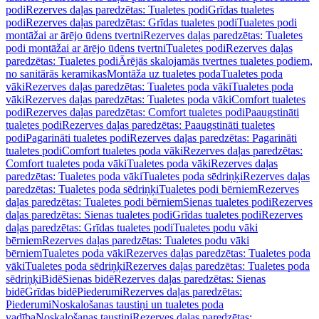
podi
Rezerves daļas paredzētas: Tualetes podi
Grīdas tualetes
podi
Rezerves daļas paredzētas: Grīdas tualetes podi
Tualetes podi
montāžai ar ārējo ūdens tvertni
Rezerves daļas paredzētas: Tualetes
podi montāžai ar ārējo ūdens tvertni
Tualetes podi
Rezerves daļas
paredzētas: Tualetes podi
Ārējās skalojamās tvertnes tualetes podiem,
no sanitārās keramikas
Montāža uz tualetes poda
Tualetes poda
vāki
Rezerves daļas paredzētas: Tualetes poda vāki
Tualetes poda
vāki
Rezerves daļas paredzētas: Tualetes poda vāki
Comfort tualetes
podi
Rezerves daļas paredzētas: Comfort tualetes podi
Paaugstināti
tualetes podi
Rezerves daļas paredzētas: Paaugstināti tualetes
podi
Pagarināti tualetes podi
Rezerves daļas paredzētas: Pagarināti
tualetes podi
Comfort tualetes poda vāki
Rezerves daļas paredzētas:
Comfort tualetes poda vāki
Tualetes poda vāki
Rezerves daļas
paredzētas: Tualetes poda vāki
Tualetes poda sēdriņķi
Rezerves daļas
paredzētas: Tualetes poda sēdriņķi
Tualetes podi bērniem
Rezerves
daļas paredzētas: Tualetes podi bērniem
Sienas tualetes podi
Rezerves
daļas paredzētas: Sienas tualetes podi
Grīdas tualetes podi
Rezerves
daļas paredzētas: Grīdas tualetes podi
Tualetes podu vāki
bērniem
Rezerves daļas paredzētas: Tualetes podu vāki
bērniem
Tualetes poda vāki
Rezerves daļas paredzētas: Tualetes poda
vāki
Tualetes poda sēdriņķi
Rezerves daļas paredzētas: Tualetes poda
sēdriņķi
Bidē
Sienas bidē
Rezerves daļas paredzētas: Sienas
bidē
Grīdas bidē
Piederumi
Rezerves daļas paredzētas:
Piederumi
Noskalošanas taustiņi un tualetes poda
vadība
Noskalošanas taustiņi
Rezerves daļas paredzētas: