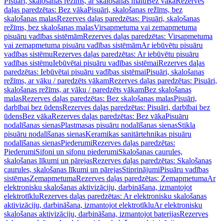
Pisuāri, skalošanas režīms, ar skalošanas malu
Bez vāka
Rezerves
daļas paredzētas: Bez vāka
Pisuāri, skalošanas režīms, bez
skalošanas malas
Rezerves daļas paredzētas: Pisuāri, skalošanas
režīms, bez skalošanas malas
Virsapmetuma vai zemapmetuma
pisuāru vadības sistēmām
Rezerves daļas paredzētas: Virsapmetuma
vai zemapmetuma pisuāru vadības sistēmām
Ar iebūvētu pisuāru
vadības sistēmu
Rezerves daļas paredzētas: Ar iebūvētu pisuāru
vadības sistēmu
Iebūvētai pisuāru vadības sistēmai
Rezerves daļas
paredzētas: Iebūvētai pisuāru vadības sistēmai
Pisuāri, skalošanas
režīms, ar vāku / paredzēts vākam
Rezerves daļas paredzētas: Pisuāri,
skalošanas režīms, ar vāku / paredzēts vākam
Bez skalošanas
malas
Rezerves daļas paredzētas: Bez skalošanas malas
Pisuāri,
darbībai bez ūdens
Rezerves daļas paredzētas: Pisuāri, darbībai bez
ūdens
Bez vāka
Rezerves daļas paredzētas: Bez vāka
Pisuāru
nodalīšanas sienas
Plastmasas pisuāru nodalīšanas sienas
Stikla
pisuāru nodalīšanas sienas
Keramikas sanitārtehnikas pisuāru
nodalīšanas sienas
Piederumi
Rezerves daļas paredzētas:
Piederumi
Sifoni un sifonu piederumi
Skalošanas caurules,
skalošanas līkumi un pārejas
Rezerves daļas paredzētas: Skalošanas
caurules, skalošanas līkumi un pārejas
Stiprinājumi
Pisuāru vadības
sistēmas
Zemapmetuma
Rezerves daļas paredzētas: Zemapmetuma
Ar
elektronisku skalošanas aktivizāciju, darbināšana, izmantojot
elektrotīklu
Rezerves daļas paredzētas: Ar elektronisku skalošanas
aktivizāciju, darbināšana, izmantojot elektrotīklu
Ar elektronisku
skalošanas aktivizāciju, darbināšana, izmantojot baterijas
Rezerves