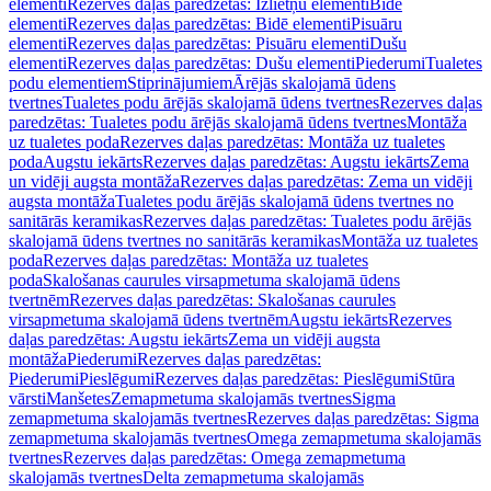
elementi
Rezerves daļas paredzētas: Izlietņu elementi
Bidē
elementi
Rezerves daļas paredzētas: Bidē elementi
Pisuāru
elementi
Rezerves daļas paredzētas: Pisuāru elementi
Dušu
elementi
Rezerves daļas paredzētas: Dušu elementi
Piederumi
Tualetes
podu elementiem
Stiprinājumiem
Ārējās skalojamā ūdens
tvertnes
Tualetes podu ārējās skalojamā ūdens tvertnes
Rezerves daļas
paredzētas: Tualetes podu ārējās skalojamā ūdens tvertnes
Montāža
uz tualetes poda
Rezerves daļas paredzētas: Montāža uz tualetes
poda
Augstu iekārts
Rezerves daļas paredzētas: Augstu iekārts
Zema
un vidēji augsta montāža
Rezerves daļas paredzētas: Zema un vidēji
augsta montāža
Tualetes podu ārējās skalojamā ūdens tvertnes no
sanitārās keramikas
Rezerves daļas paredzētas: Tualetes podu ārējās
skalojamā ūdens tvertnes no sanitārās keramikas
Montāža uz tualetes
poda
Rezerves daļas paredzētas: Montāža uz tualetes
poda
Skalošanas caurules virsapmetuma skalojamā ūdens
tvertnēm
Rezerves daļas paredzētas: Skalošanas caurules
virsapmetuma skalojamā ūdens tvertnēm
Augstu iekārts
Rezerves
daļas paredzētas: Augstu iekārts
Zema un vidēji augsta
montāža
Piederumi
Rezerves daļas paredzētas:
Piederumi
Pieslēgumi
Rezerves daļas paredzētas: Pieslēgumi
Stūra
vārsti
Manšetes
Zemapmetuma skalojamās tvertnes
Sigma
zemapmetuma skalojamās tvertnes
Rezerves daļas paredzētas: Sigma
zemapmetuma skalojamās tvertnes
Omega zemapmetuma skalojamās
tvertnes
Rezerves daļas paredzētas: Omega zemapmetuma
skalojamās tvertnes
Delta zemapmetuma skalojamās