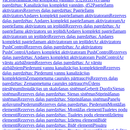
paredzētas: Kanalizācijas komplekti vannām, d52
Pagriežams
aktivizators
Rezerves daļas paredzētas: Pagriežams
aktivizators
Apdares komplekti pagriežamam aktivizatoram
Rezerves
daļas paredzētas: Apdares komplekti pagriežamam aktivizatoram
Ar
pagriežamu aktivizatoru un ieplūdi
Rezerves daļas paredzētas: Ar
pagriežamu aktivizatoru un ieplūdi
Apdares komplekti pagriežamam
aktivizatoram un ieplūdei
Rezerves daļas paredzētas: Apdares
komplekti pagriežamam aktivizatoram un ieplūdei
Ar aktivizatoru
PushControl
Rezerves daļas paredzētas: Ar aktivizatoru
PushControl
Apdares komplekti aktivizatoram PushControl
Rezerves
daļas paredzētas: Apdares komplekti aktivizatoram PushControl
Ar
vārstu aizbāžņiem
Rezerves daļas paredzētas: Ar vārstu
aizbāžņiem
Piederumi vannu kanalizācijas komplektiem
Rezerves
daļas paredzētas: Piederumi vannu kanalizācijas
komplektiem
Zemapmetuma caurules pārtraucējs
Rezerves daļas
paredzētas: Zemapmetuma caurules pārtraucējs
Ūdens
pieslēgumi
Instalācijas un skalošanas sistēmas
Geberit Duofix
Sienas
sistēmas
Rezerves daļas paredzētas: Sienas sistēmas
Stiprināšanas
sistēmas
Rezerves daļas paredzētas: Stiprināšanas sistēmas
Paneļu
apšuvums
Piederumi
Rezerves daļas paredzētas: Piederumi
Montāžas
elementi
Rezerves daļas paredzētas: Montāžas elementi
Tualetes podu
elementi
Rezerves daļas paredzētas: Tualetes podu elementi
Izlietņu
elementi
Rezerves daļas paredzētas: Izlietņu elementi
Bidē
elementi
Rezerves daļas paredzētas: Bidē elementi
Pisuāru