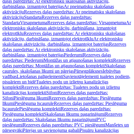
daļas paredzētas: Ar elektronisku skalošanas aktivizāciju,
darbināšana, izmantojot baterijas
Ar pneimatisku skalošanas
aktivizāciju
Rezerves daļas paredzētas: Ar pneimatisku skalošanas
aktivizāciju
Standarta
Rezerves daļas paredzētas:
Standarta
Virsapmetuma
Rezerves daļas paredzētas: Virsapmetuma
Ar
elektronisku skalošanas aktivizāciju, darbināšana, izmantojot
elektrotīklu
Rezerves daļas paredzētas: Ar elektronisku skalošanas
aktivizāciju, darbināšana, izmantojot elektrotīklu
Ar elektronisku
skalošanas aktivizāciju, darbināšana, izmantojot baterijas
Rezerves
daļas paredzētas: Ar elektronisku skalošanas aktivizāciju,
darbināšana, izmantojot baterijas
Piederumi
Rezerves daļas
paredzētas: Piederumi
Montāžas un atjaunošanas komplekti
Rezerves
daļas paredzētas: Montāžas un atjaunošanas komplekti
Skalošanas
caurules, skalošanas līkumi un pārejas
Pārsegplāksnes
Iebūvētas
vadības
Lietošanas palīgelementi
Savienotājelementi tualetes podiem,
pisuāriem un bidē
Tualetes podu un izlietņu kanalizācijas
komplekti
Rezerves daļas paredzētas: Tualetes podu un izlietņu
kanalizācijas komplekti
Sifoni
Rezerves daļas paredzētas:
Sifoni
Pieslēguma līkumi
Rezerves daļas paredzētas: Pieslēguma
līkumi
Pieslēguma īscaurule
Rezerves daļas paredzētas: Pieslēguma
īscaurule
Pieslēguma komplekti
Rezerves daļas paredzētas:
Pieslēguma komplekti
Skalošanas līkumu pagarinājumi
Rezerves
daļas paredzētas: Skalošanas līkumu pagarinājumi
PVC
pieslēgumi
Rezerves daļas paredzētas: PVC pieslēgumi
Manšetes un
pārsegvāki
Pārejas un savienojuma gabali
Pisuāru kanalizācijas