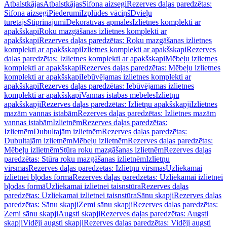
Atbalstkājas
Atbalstkājas
Sifona aizsegi
Rezerves daļas paredzētas:
Sifona aizsegi
Piederumi
Izplūdes vāciņš
Dvieļu
turētājs
Stiprinājumi
Dekoratīvās apmales
Izlietnes komplekti ar
apakšskapi
Roku mazgāšanas izlietnes komplekti ar
apakšskapi
Rezerves daļas paredzētas: Roku mazgāšanas izlietnes
komplekti ar apakšskapi
Izlietnes komplekti ar apakšskapi
Rezerves
daļas paredzētas: Izlietnes komplekti ar apakšskapi
Mēbeļu izlietnes
komplekti ar apakšskapi
Rezerves daļas paredzētas: Mēbeļu izlietnes
komplekti ar apakšskapi
Iebūvējamas izlietnes komplekti ar
apakšskapi
Rezerves daļas paredzētas: Iebūvējamas izlietnes
komplekti ar apakšskapi
Vannas istabas mēbeles
Izlietņu
apakšskapji
Rezerves daļas paredzētas: Izlietņu apakšskapji
Izlietnes
mazām vannas istabām
Rezerves daļas paredzētas: Izlietnes mazām
vannas istabām
Izlietnēm
Rezerves daļas paredzētas:
Izlietnēm
Dubultajām izlietnēm
Rezerves daļas paredzētas:
Dubultajām izlietnēm
Mēbeļu izlietnēm
Rezerves daļas paredzētas:
Mēbeļu izlietnēm
Stūra roku mazgāšanas izlietnēm
Rezerves daļas
paredzētas: Stūra roku mazgāšanas izlietnēm
Izlietņu
virsmas
Rezerves daļas paredzētas: Izlietņu virsmas
Uzliekamai
izlietnei bļodas formā
Rezerves daļas paredzētas: Uzliekamai izlietnei
bļodas formā
Uzliekamai izlietnei taisnstūra
Rezerves daļas
paredzētas: Uzliekamai izlietnei taisnstūra
Sānu skapji
Rezerves daļas
paredzētas: Sānu skapji
Zemi sānu skapji
Rezerves daļas paredzētas:
Zemi sānu skapji
Augsti skapji
Rezerves daļas paredzētas: Augsti
skapji
Vidēji augsti skapji
Rezerves daļas paredzētas: Vidēji augsti