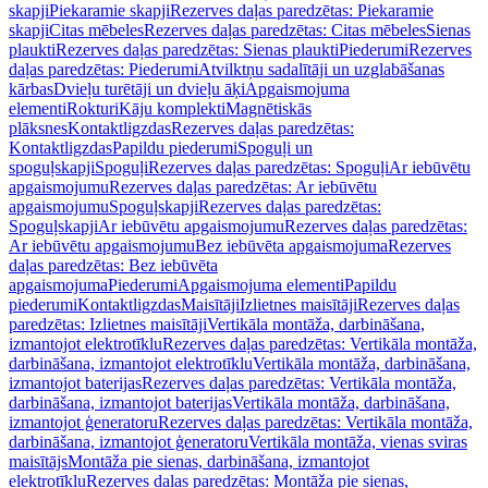
skapji
Piekaramie skapji
Rezerves daļas paredzētas: Piekaramie
skapji
Citas mēbeles
Rezerves daļas paredzētas: Citas mēbeles
Sienas
plaukti
Rezerves daļas paredzētas: Sienas plaukti
Piederumi
Rezerves
daļas paredzētas: Piederumi
Atvilktņu sadalītāji un uzglabāšanas
kārbas
Dvieļu turētāji un dvieļu āķi
Apgaismojuma
elementi
Rokturi
Kāju komplekti
Magnētiskās
plāksnes
Kontaktligzdas
Rezerves daļas paredzētas:
Kontaktligzdas
Papildu piederumi
Spoguļi un
spoguļskapji
Spoguļi
Rezerves daļas paredzētas: Spoguļi
Ar iebūvētu
apgaismojumu
Rezerves daļas paredzētas: Ar iebūvētu
apgaismojumu
Spoguļskapji
Rezerves daļas paredzētas:
Spoguļskapji
Ar iebūvētu apgaismojumu
Rezerves daļas paredzētas:
Ar iebūvētu apgaismojumu
Bez iebūvēta apgaismojuma
Rezerves
daļas paredzētas: Bez iebūvēta
apgaismojuma
Piederumi
Apgaismojuma elementi
Papildu
piederumi
Kontaktligzdas
Maisītāji
Izlietnes maisītāji
Rezerves daļas
paredzētas: Izlietnes maisītāji
Vertikāla montāža, darbināšana,
izmantojot elektrotīklu
Rezerves daļas paredzētas: Vertikāla montāža,
darbināšana, izmantojot elektrotīklu
Vertikāla montāža, darbināšana,
izmantojot baterijas
Rezerves daļas paredzētas: Vertikāla montāža,
darbināšana, izmantojot baterijas
Vertikāla montāža, darbināšana,
izmantojot ģeneratoru
Rezerves daļas paredzētas: Vertikāla montāža,
darbināšana, izmantojot ģeneratoru
Vertikāla montāža, vienas sviras
maisītājs
Montāža pie sienas, darbināšana, izmantojot
elektrotīklu
Rezerves daļas paredzētas: Montāža pie sienas,