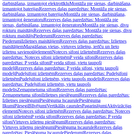
darbināšana, izmantojot elektrotīklu
Montāža pie sienas, darbināšana,
izmantojot baterijas
Rezerves daļas paredzētas: Montāža pie sienas,
darbināšana, izmantojot baterijas
Montāža pie sienas, darbināšana,
izmantojot ģeneratoru
Rezerves daļas paredzētas: Montāža pie
sienas, darbināšana, izmantojot ģeneratoru
Montāža pie sienas, divu
rokturu maisītājs
Rezerves daļas paredzētas: Montāža pie sienas, divu
rokturu maisītājs
Piederumi
Rezerves daļas paredzētas:
Piederumi
Izlietnes maisītājiem
Rezerves daļas paredzētas: Izlietnes
maisītājiem
Mazgāšanas vietas, virtuves izlietņu, ierīču un lieto
izlietņu savienotājelementi
Noteces sifoni izlietnēm
Rezerves daļas
paredzētas: Noteces sifoni izlietnēm
P veida sifoni
Rezerves daļas
paredzētas: P veida sifoni
P veida sifoni, vietu taupoši
modeļi
Rezerves daļas paredzētas: P veida sifoni, vietu taupoši
modeļi
Pudeļsifoni izlietnēm
Rezerves daļas paredzētas: Pudeļsifoni
izlietnēm
Pudeļsifoni izlietnēm, vietu taupošs modelis
Rezerves daļas
paredzētas: Pudeļsifoni izlietnēm, vietu taupošs
modelis
Zemapmetuma sifoni
Rezerves daļas paredzētas:
Zemapmetuma sifoni
Izlietnes pieslēgumi
Rezerves daļas paredzētas:
Izlietnes pieslēgumi
Pieslēguma īscaurule
Pieslēguma
līkumi
Pārsegi
Blīvējumi
Vertikālās caurules
Pagarinājumi
Aktivizācijas
elementi
Noteces sifoni izlietnēm
Rezerves daļas paredzētas: Noteces
sifoni izlietnēm
P veida sifoni
Rezerves daļas paredzētas: P veida
sifoni
Virtuves izlietņu pieslēgumi
Rezerves daļas paredzētas:
Virtuves izlietņu pieslēgumi
Pieslēguma īscaurule
Rezerves daļas
paredzētas: Pieslēguma īscaurule
Piederumi
Rezerves daļas