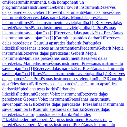
cm
Piederumi
Instrumenti, tīkla komponenti un
programmatūra
Instrumenti
Geberit FlowFit instrumenti
Rezerves
daļas paredzētas: Geberit FlowFit instrumenti
Manuālās presēšanas
instrumenti
Rezerves daļas paredzētas: Manuālās presēšanas
instrumenti
Presēšanas instrumentu savietojamība [1]
Rezerves daļas
paredzētas: Presēšanas instrumentu savietojamība [1]
Presēšanas
instrumentu savietojamība [2]
Rezerves daļas paredzētas: Presēšanas
instrumentu savietojamība [2]
Cauruļu apstrādes darbarīki
Rezerves
daļas paredzētas: Cauruļu apstrādes darbarīki
Pārbaudes
līdzeklis
Presēšanas ierīces ar instrumentiem
Piederumi
Geberit Mepla
instrumenti
Rezerves daļas paredzētas: Geberit Mepla
instrumenti
Manuālās presēšanas instrumenti
Rezerves daļas
paredzētas: Manuālās presēšanas instrumenti
Presēšanas instrumentu
savienojamība [1]
Rezerves daļas paredzētas: Presēšanas instrumentu
savienojamība [1]
Presēšanas instrumentu savienojamība [2]
Rezerves
daļas paredzētas: Presēšanas instrumentu savienojamība [2]
Cauruļu
apstrādes darbarīki
Rezerves daļas paredzētas: Cauruļu apstrādes
darbarīki
Spiediena testa korķis
Pārbaudes
līdzeklis
Piederumi
Geberit Volex instrumenti
Rezerves daļas
paredzētas: Geberit Volex instrumenti
Presēšanas instrumentu
savienojamība [2]
Rezerves daļas paredzētas: Presēšanas instrumentu
savienojamība [2]
Cauruļu apstrādes darbarīki
Rezerves daļas
paredzētas: Cauruļu apstrādes darbarīki
Pārbaudes
līdzeklis
Piederumi
Geberit Mapress instrumenti
Rezerves daļas
paredzētas: Geberit Mapress instrumenti
Presēšanas instrumentu