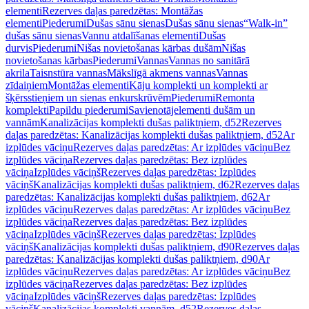
elementi
Rezerves daļas paredzētas: Montāžas
elementi
Piederumi
Dušas sānu sienas
Dušas sānu sienas
“Walk-in”
dušas sānu sienas
Vannu atdalīšanas elementi
Dušas
durvis
Piederumi
Nišas novietošanas kārbas dušām
Nišas
novietošanas kārbas
Piederumi
Vannas
Vannas no sanitārā
akrila
Taisnstūra vannas
Mākslīgā akmens vannas
Vannas
zīdaiņiem
Montāžas elementi
Kāju komplekti un komplekti ar
šķērsstieņiem un sienas enkurskrūvēm
Piederumi
Remonta
komplekti
Papildu piederumi
Savienotājelementi dušām un
vannām
Kanalizācijas komplekti dušas paliktņiem, d52
Rezerves
daļas paredzētas: Kanalizācijas komplekti dušas paliktņiem, d52
Ar
izplūdes vāciņu
Rezerves daļas paredzētas: Ar izplūdes vāciņu
Bez
izplūdes vāciņa
Rezerves daļas paredzētas: Bez izplūdes
vāciņa
Izplūdes vāciņš
Rezerves daļas paredzētas: Izplūdes
vāciņš
Kanalizācijas komplekti dušas paliktņiem, d62
Rezerves daļas
paredzētas: Kanalizācijas komplekti dušas paliktņiem, d62
Ar
izplūdes vāciņu
Rezerves daļas paredzētas: Ar izplūdes vāciņu
Bez
izplūdes vāciņa
Rezerves daļas paredzētas: Bez izplūdes
vāciņa
Izplūdes vāciņš
Rezerves daļas paredzētas: Izplūdes
vāciņš
Kanalizācijas komplekti dušas paliktņiem, d90
Rezerves daļas
paredzētas: Kanalizācijas komplekti dušas paliktņiem, d90
Ar
izplūdes vāciņu
Rezerves daļas paredzētas: Ar izplūdes vāciņu
Bez
izplūdes vāciņa
Rezerves daļas paredzētas: Bez izplūdes
vāciņa
Izplūdes vāciņš
Rezerves daļas paredzētas: Izplūdes
vāciņš
Kanalizācijas komplekti vannām, d52
Rezerves daļas