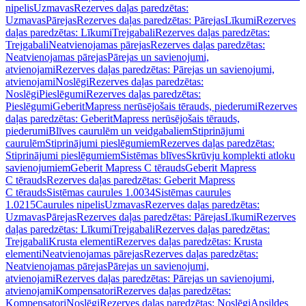
nipelis
Uzmavas
Rezerves daļas paredzētas:
Uzmavas
Pārejas
Rezerves daļas paredzētas: Pārejas
Līkumi
Rezerves
daļas paredzētas: Līkumi
Trejgabali
Rezerves daļas paredzētas:
Trejgabali
Neatvienojamas pārejas
Rezerves daļas paredzētas:
Neatvienojamas pārejas
Pārejas un savienojumi,
atvienojami
Rezerves daļas paredzētas: Pārejas un savienojumi,
atvienojami
Noslēgi
Rezerves daļas paredzētas:
Noslēgi
Pieslēgumi
Rezerves daļas paredzētas:
Pieslēgumi
GeberitMapress nerūsējošais tērauds, piederumi
Rezerves
daļas paredzētas: GeberitMapress nerūsējošais tērauds,
piederumi
Blīves caurulēm un veidgabaliem
Stiprinājumi
caurulēm
Stiprinājumi pieslēgumiem
Rezerves daļas paredzētas:
Stiprinājumi pieslēgumiem
Sistēmas blīves
Skrūvju komplekti atloku
savienojumiem
Geberit Mapress C tērauds
Geberit Mapress
C tērauds
Rezerves daļas paredzētas: Geberit Mapress
C tērauds
Sistēmas caurules 1.0034
Sistēmas caurules
1.0215
Caurules nipelis
Uzmavas
Rezerves daļas paredzētas:
Uzmavas
Pārejas
Rezerves daļas paredzētas: Pārejas
Līkumi
Rezerves
daļas paredzētas: Līkumi
Trejgabali
Rezerves daļas paredzētas:
Trejgabali
Krusta elementi
Rezerves daļas paredzētas: Krusta
elementi
Neatvienojamas pārejas
Rezerves daļas paredzētas:
Neatvienojamas pārejas
Pārejas un savienojumi,
atvienojami
Rezerves daļas paredzētas: Pārejas un savienojumi,
atvienojami
Kompensatori
Rezerves daļas paredzētas:
Kompensatori
Noslēgi
Rezerves daļas paredzētas: Noslēgi
Apsildes