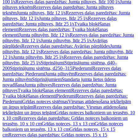
100 l/s
Rezerves daļas paredzētas: Jumta piltuves, līdz 100 l/s
Jumta
piltuves teknēm
Rezerves daļas paredzētas: Jumta piltuves
teknēm
Jumta piltuves, līdz 12 l/s
Rezerves daļas paredzētas: Jumta
piltuves, līdz 12 l/s
Jumta piltuves, līdz 25 l/s
Rezerves daļas
paredzētas: Jumta piltuves, līdz 25 l/s
Tvaika bloķēšanas
elementi
Rezerves daļas paredzētas: Tvaika bloķēšanas
elementi
Jumta piltuvēm, līdz 12 l/s
Rezerves daļas paredzētas: Jumta
piltuvēm, līdz 12 l/s
Jumta piltuvēm, līdz 25 l/s
Avārijas
pārplūdes
Rezerves daļas paredzētas: Avārijas pārplūdes
Jumta
piltuvēm, līdz 12 l/s
Rezerves daļas paredzētas: Jumta piltuvēm, līdz
12 l/s
Jumta piltuvēm, līdz 25 l/s
Rezerves daļas paredzētas: Jumta
piltuvēm, līdz 25 l/s
Stiprinājumi
Stiprinājumu sistēma, d40–
200
Stiprinājumu sistēma, d250–315
Piederumi
Rezerves daļas
paredzētas: Piederumi
Jumta piltuvēm
Rezerves daļas paredzētas:
Jumta piltuvēm
Stiprinājumiem
Standarta jumta lietus ūdens
novadīšana
Jumta piltuves
Rezerves daļas paredzētas: Jumta
piltuves
Tvaika bloķēšanas elementi
Rezerves daļas paredzētas:
Tvaika bloķēšanas elementi
Piederumi
Rezerves daļas paredzētas:
Piederumi
Grīdas noteces sistēmas
Virsmas atūdeņošana iekštelpām
un ārpus telpām
Rezerves daļas paredzētas: Virsmas atūdeņošana
iekštelpām un ārpus telpām
Grīdas noteces balkoniem un terasēm, 10
x 10 cm
Rezerves daļas paredzētas: Grīdas noteces balkoniem un
terasēm, 10 x 10 cm
Grīdas noteces, 13 x 13 cm
Grīdas noteces
balkoniem un terasēm, 13 x 13 cm
Grīdas noteces, 15 x 15
cm
Rezerves daļas paredzētas: Grīdas noteces, 15 x 15