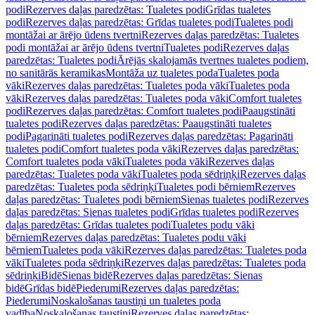
podi
Rezerves daļas paredzētas: Tualetes podi
Grīdas tualetes
podi
Rezerves daļas paredzētas: Grīdas tualetes podi
Tualetes podi
montāžai ar ārējo ūdens tvertni
Rezerves daļas paredzētas: Tualetes
podi montāžai ar ārējo ūdens tvertni
Tualetes podi
Rezerves daļas
paredzētas: Tualetes podi
Ārējās skalojamās tvertnes tualetes podiem,
no sanitārās keramikas
Montāža uz tualetes poda
Tualetes poda
vāki
Rezerves daļas paredzētas: Tualetes poda vāki
Tualetes poda
vāki
Rezerves daļas paredzētas: Tualetes poda vāki
Comfort tualetes
podi
Rezerves daļas paredzētas: Comfort tualetes podi
Paaugstināti
tualetes podi
Rezerves daļas paredzētas: Paaugstināti tualetes
podi
Pagarināti tualetes podi
Rezerves daļas paredzētas: Pagarināti
tualetes podi
Comfort tualetes poda vāki
Rezerves daļas paredzētas:
Comfort tualetes poda vāki
Tualetes poda vāki
Rezerves daļas
paredzētas: Tualetes poda vāki
Tualetes poda sēdriņķi
Rezerves daļas
paredzētas: Tualetes poda sēdriņķi
Tualetes podi bērniem
Rezerves
daļas paredzētas: Tualetes podi bērniem
Sienas tualetes podi
Rezerves
daļas paredzētas: Sienas tualetes podi
Grīdas tualetes podi
Rezerves
daļas paredzētas: Grīdas tualetes podi
Tualetes podu vāki
bērniem
Rezerves daļas paredzētas: Tualetes podu vāki
bērniem
Tualetes poda vāki
Rezerves daļas paredzētas: Tualetes poda
vāki
Tualetes poda sēdriņķi
Rezerves daļas paredzētas: Tualetes poda
sēdriņķi
Bidē
Sienas bidē
Rezerves daļas paredzētas: Sienas
bidē
Grīdas bidē
Piederumi
Rezerves daļas paredzētas:
Piederumi
Noskalošanas taustiņi un tualetes poda
vadība
Noskalošanas taustiņi
Rezerves daļas paredzētas: