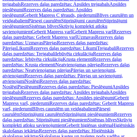
trejgabals
Rezerves daļas paredzētas: Apsildes trejgabals
Apsildes
pieslēgumi
Rezerves daļas paredzētas: Apsildes
pieslēgumi
Geberit Mapress C tērauds, piederumi
Blīves caurulēm un
veidgabaliem
Pārsegi caurulēm
Stiprinājumi caurulēm
Stiprinājumi
pieslēgumiem
Sistēmas blīves
Skrūvju komplekti atloku
savienojumiem
Geberit Mapress varš
Geberit Mapress varš
Rezerves
daļas paredzētas: Geberit Mapress varš
Uzmavas
Rezerves daļas
paredzētas: Uzmavas
Pārejas
Rezerves daļas paredzētas:
Pārejas
Līkumi
Rezerves daļas paredzētas: Līkumi
Trejgabali
Rezerves
daļas paredzētas: Trejgabali
Iebūvēta cirkulācija
Rezerves daļas
paredzētas: Iebūvēta cirkulācija
Krusta elementi
Rezerves daļas
paredzētas: Krusta elementi
Neatvienojamas pārejas
Rezerves daļas
paredzētas: Neatvienojamas pārejas
Pārejas un savienojumi,
atvienojami
Rezerves daļas paredzētas: Pārejas un savienojumi,
atvienojami
Noslēgi
Rezerves daļas paredzētas:
Noslēgi
Pieslēgumi
Rezerves daļas paredzētas: Pieslēgumi
Apsildes
trejgabals
Rezerves daļas paredzētas: Apsildes trejgabals
Apsildes
pieslēgumi
Rezerves daļas paredzētas: Apsildes pieslēgumi
Geberit
Mapress varš, piederumi
Rezerves daļas paredzētas: Geberit Mapress
varš, piederumi
Blīves caurulēm un veidgabaliem
Pārsegi
caurulēm
Stiprinājumi caurulēm
Stiprinājumi pieslēgumiem
Rezerves
daļas paredzētas: Stiprinājumi pieslēgumiem
Sistēmas blīves
Skrūvju
komplekti atloku savienojumiem
Geberit higiēnas sistēma
Higiēniskās
skalošanas iekārtas
Rezerves daļas paredzētas: Higiēniskās
skalošanas iekārtas
Skalošanas kastes un tualetes poda vadība ar