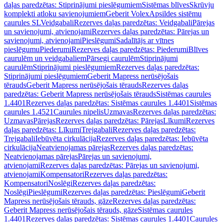
daļas paredzētas: Stiprinājumi pieslēgumiem
Sistēmas blīves
Skrūvju
komplekti atloku savienojumiem
Geberit Volex
Apsildes sistēmu
caurules SL
Veidgabali
Rezerves daļas paredzētas: Veidgabali
Pārejas
un savienojumi, atvienojami
Rezerves daļas paredzētas: Pārejas un
savienojumi, atvienojami
Pieslēgumi
Sadalītājs ar vītnes
pieslēgumu
Piederumi
Rezerves daļas paredzētas: Piederumi
Blīves
caurulēm un veidgabaliem
Pārsegi caurulēm
Stiprinājumi
caurulēm
Stiprinājumi pieslēgumiem
Rezerves daļas paredzētas:
Stiprinājumi pieslēgumiem
Geberit Mapress nerūsējošais
tērauds
Geberit Mapress nerūsējošais tērauds
Rezerves daļas
paredzētas: Geberit Mapress nerūsējošais tērauds
Sistēmas caurules
1.4401
Rezerves daļas paredzētas: Sistēmas caurules 1.4401
Sistēmas
caurules 1.4521
Caurules nipelis
Uzmavas
Rezerves daļas paredzētas:
Uzmavas
Pārejas
Rezerves daļas paredzētas: Pārejas
Līkumi
Rezerves
daļas paredzētas: Līkumi
Trejgabali
Rezerves daļas paredzētas:
Trejgabali
Iebūvēta cirkulācija
Rezerves daļas paredzētas: Iebūvēta
cirkulācija
Neatvienojamas pārejas
Rezerves daļas paredzētas:
Neatvienojamas pārejas
Pārejas un savienojumi,
atvienojami
Rezerves daļas paredzētas: Pārejas un savienojumi,
atvienojami
Kompensatori
Rezerves daļas paredzētas:
Kompensatori
Noslēgi
Rezerves daļas paredzētas:
Noslēgi
Pieslēgumi
Rezerves daļas paredzētas: Pieslēgumi
Geberit
Mapress nerūsējošais tērauds, gāze
Rezerves daļas paredzētas:
Geberit Mapress nerūsējošais tērauds, gāze
Sistēmas caurules
1.4401
Rezerves daļas paredzētas: Sistēmas caurules 1.4401
Caurules