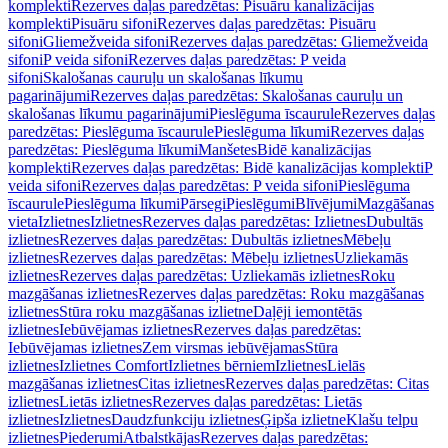
komplekti
Rezerves daļas paredzētas: Pisuāru kanalizācijas
komplekti
Pisuāru sifoni
Rezerves daļas paredzētas: Pisuāru
sifoni
Gliemežveida sifoni
Rezerves daļas paredzētas: Gliemežveida
sifoni
P veida sifoni
Rezerves daļas paredzētas: P veida
sifoni
Skalošanas cauruļu un skalošanas līkumu
pagarinājumi
Rezerves daļas paredzētas: Skalošanas cauruļu un
skalošanas līkumu pagarinājumi
Pieslēguma īscaurule
Rezerves daļas
paredzētas: Pieslēguma īscaurule
Pieslēguma līkumi
Rezerves daļas
paredzētas: Pieslēguma līkumi
Manšetes
Bidē kanalizācijas
komplekti
Rezerves daļas paredzētas: Bidē kanalizācijas komplekti
P
veida sifoni
Rezerves daļas paredzētas: P veida sifoni
Pieslēguma
īscaurule
Pieslēguma līkumi
Pārsegi
Pieslēgumi
Blīvējumi
Mazgāšanas
vieta
Izlietnes
Izlietnes
Rezerves daļas paredzētas: Izlietnes
Dubultās
izlietnes
Rezerves daļas paredzētas: Dubultās izlietnes
Mēbeļu
izlietnes
Rezerves daļas paredzētas: Mēbeļu izlietnes
Uzliekamās
izlietnes
Rezerves daļas paredzētas: Uzliekamās izlietnes
Roku
mazgāšanas izlietnes
Rezerves daļas paredzētas: Roku mazgāšanas
izlietnes
Stūra roku mazgāšanas izlietne
Daļēji iemontētās
izlietnes
Iebūvējamas izlietnes
Rezerves daļas paredzētas:
Iebūvējamas izlietnes
Zem virsmas iebūvējamas
Stūra
izlietnes
Izlietnes Comfort
Izlietnes bērniem
Izlietnes
Lielās
mazgāšanas izlietnes
Citas izlietnes
Rezerves daļas paredzētas: Citas
izlietnes
Lietās izlietnes
Rezerves daļas paredzētas: Lietās
izlietnes
Izlietnes
Daudzfunkciju izlietnes
Ģipša izlietne
Klašu telpu
izlietnes
Piederumi
Atbalstkājas
Rezerves daļas paredzētas: