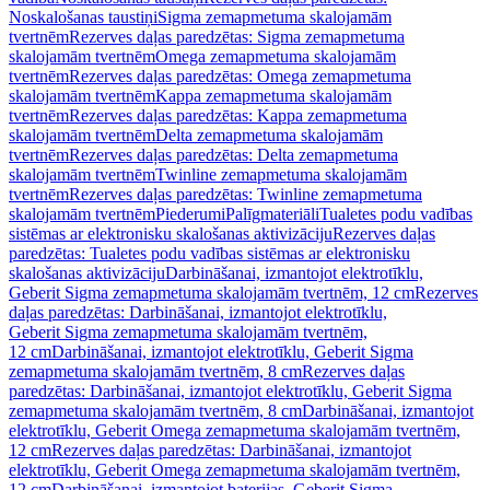
Noskalošanas taustiņi
Sigma zemapmetuma skalojamām
tvertnēm
Rezerves daļas paredzētas: Sigma zemapmetuma
skalojamām tvertnēm
Omega zemapmetuma skalojamām
tvertnēm
Rezerves daļas paredzētas: Omega zemapmetuma
skalojamām tvertnēm
Kappa zemapmetuma skalojamām
tvertnēm
Rezerves daļas paredzētas: Kappa zemapmetuma
skalojamām tvertnēm
Delta zemapmetuma skalojamām
tvertnēm
Rezerves daļas paredzētas: Delta zemapmetuma
skalojamām tvertnēm
Twinline zemapmetuma skalojamām
tvertnēm
Rezerves daļas paredzētas: Twinline zemapmetuma
skalojamām tvertnēm
Piederumi
Palīgmateriāli
Tualetes podu vadības
sistēmas ar elektronisku skalošanas aktivizāciju
Rezerves daļas
paredzētas: Tualetes podu vadības sistēmas ar elektronisku
skalošanas aktivizāciju
Darbināšanai, izmantojot elektrotīklu,
Geberit Sigma zemapmetuma skalojamām tvertnēm, 12 cm
Rezerves
daļas paredzētas: Darbināšanai, izmantojot elektrotīklu,
Geberit Sigma zemapmetuma skalojamām tvertnēm,
12 cm
Darbināšanai, izmantojot elektrotīklu, Geberit Sigma
zemapmetuma skalojamām tvertnēm, 8 cm
Rezerves daļas
paredzētas: Darbināšanai, izmantojot elektrotīklu, Geberit Sigma
zemapmetuma skalojamām tvertnēm, 8 cm
Darbināšanai, izmantojot
elektrotīklu, Geberit Omega zemapmetuma skalojamām tvertnēm,
12 cm
Rezerves daļas paredzētas: Darbināšanai, izmantojot
elektrotīklu, Geberit Omega zemapmetuma skalojamām tvertnēm,
12 cm
Darbināšanai, izmantojot baterijas, Geberit Sigma