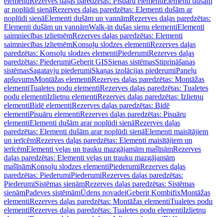
elementi
Rezerves daļas paredzētas: Pisuāru elementi
Elementi dušām
ar noplūdi sienā
Rezerves daļas paredzētas: Elementi dušām ar
noplūdi sienā
Elementi dušām un vannām
Rezerves daļas paredzētas:
Elementi dušām un vannām
Walk-in dušas sienu elementi
Elementi
saimniecības izlietnēm
Rezerves daļas paredzētas: Elementi
saimniecības izlietnēm
Konsoļu slodzes elementi
Rezerves daļas
paredzētas: Konsoļu slodzes elementi
Piederumi
Rezerves daļas
paredzētas: Piederumi
Geberit GIS
Sienas sistēmas
Stiprināšanas
sistēmas
Sagatavju piederumi
Skaņas izolācijas piederumi
Paneļu
apšuvums
Montāžas elementi
Rezerves daļas paredzētas: Montāžas
elementi
Tualetes podu elementi
Rezerves daļas paredzētas: Tualetes
podu elementi
Izlietņu elementi
Rezerves daļas paredzētas: Izlietņu
elementi
Bidē elementi
Rezerves daļas paredzētas: Bidē
elementi
Pisuāru elementi
Rezerves daļas paredzētas: Pisuāru
elementi
Elementi dušām arar noplūdi sienā
Rezerves daļas
paredzētas: Elementi dušām arar noplūdi sienā
Elementi maisītājiem
un ierīcēm
Rezerves daļas paredzētas: Elementi maisītājiem un
ierīcēm
Elementi veļas un trauku mazgājamām mašīnām
Rezerves
daļas paredzētas: Elementi veļas un trauku mazgājamām
mašīnām
Konsoļu slodzes elementi
Piederumi
Rezerves daļas
paredzētas: Piederumi
Piederumi
Rezerves daļas paredzētas:
Piederumi
Sistēmas sienām
Rezerves daļas paredzētas: Sistēmas
sienām
Padeves sistēmām
Ūdens novadei
Geberit Kombifix
Montāžas
elementi
Rezerves daļas paredzētas: Montāžas elementi
Tualetes podu
elementi
Rezerves daļas paredzētas: Tualetes podu elementi
Izlietņu