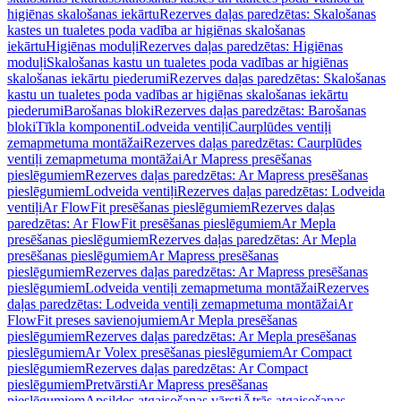
higiēnas skalošanas iekārtu
Rezerves daļas paredzētas: Skalošanas
kastes un tualetes poda vadība ar higiēnas skalošanas
iekārtu
Higiēnas moduļi
Rezerves daļas paredzētas: Higiēnas
moduļi
Skalošanas kastu un tualetes poda vadības ar higiēnas
skalošanas iekārtu piederumi
Rezerves daļas paredzētas: Skalošanas
kastu un tualetes poda vadības ar higiēnas skalošanas iekārtu
piederumi
Barošanas bloki
Rezerves daļas paredzētas: Barošanas
bloki
Tīkla komponenti
Lodveida ventiļi
Caurplūdes ventiļi
zemapmetuma montāžai
Rezerves daļas paredzētas: Caurplūdes
ventiļi zemapmetuma montāžai
Ar Mapress presēšanas
pieslēgumiem
Rezerves daļas paredzētas: Ar Mapress presēšanas
pieslēgumiem
Lodveida ventiļi
Rezerves daļas paredzētas: Lodveida
ventiļi
Ar FlowFit presēšanas pieslēgumiem
Rezerves daļas
paredzētas: Ar FlowFit presēšanas pieslēgumiem
Ar Mepla
presēšanas pieslēgumiem
Rezerves daļas paredzētas: Ar Mepla
presēšanas pieslēgumiem
Ar Mapress presēšanas
pieslēgumiem
Rezerves daļas paredzētas: Ar Mapress presēšanas
pieslēgumiem
Lodveida ventiļi zemapmetuma montāžai
Rezerves
daļas paredzētas: Lodveida ventiļi zemapmetuma montāžai
Ar
FlowFit preses savienojumiem
Ar Mepla presēšanas
pieslēgumiem
Rezerves daļas paredzētas: Ar Mepla presēšanas
pieslēgumiem
Ar Volex presēšanas pieslēgumiem
Ar Compact
pieslēgumiem
Rezerves daļas paredzētas: Ar Compact
pieslēgumiem
Pretvārsti
Ar Mapress presēšanas
pieslēgumiem
Apsildes atgaisošanas vārsti
Ātrās atgaisošanas