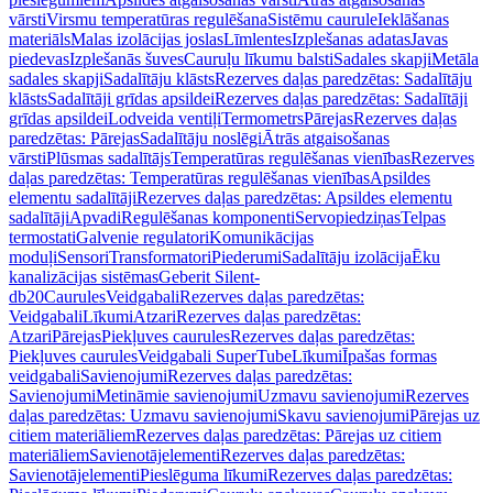
vārsti
Virsmu temperatūras regulēšana
Sistēmu caurule
Ieklāšanas
materiāls
Malas izolācijas joslas
Līmlentes
Izplešanas adatas
Javas
piedevas
Izplešanās šuves
Cauruļu līkumu balsti
Sadales skapji
Metāla
sadales skapji
Sadalītāju klāsts
Rezerves daļas paredzētas: Sadalītāju
klāsts
Sadalītāji grīdas apsildei
Rezerves daļas paredzētas: Sadalītāji
grīdas apsildei
Lodveida ventiļi
Termometrs
Pārejas
Rezerves daļas
paredzētas: Pārejas
Sadalītāju noslēgi
Ātrās atgaisošanas
vārsti
Plūsmas sadalītājs
Temperatūras regulēšanas vienības
Rezerves
daļas paredzētas: Temperatūras regulēšanas vienības
Apsildes
elementu sadalītāji
Rezerves daļas paredzētas: Apsildes elementu
sadalītāji
Apvadi
Regulēšanas komponenti
Servopiedziņas
Telpas
termostati
Galvenie regulatori
Komunikācijas
moduļi
Sensori
Transformatori
Piederumi
Sadalītāju izolācija
Ēku
kanalizācijas sistēmas
Geberit Silent-
db20
Caurules
Veidgabali
Rezerves daļas paredzētas:
Veidgabali
Līkumi
Atzari
Rezerves daļas paredzētas:
Atzari
Pārejas
Piekļuves caurules
Rezerves daļas paredzētas:
Piekļuves caurules
Veidgabali SuperTube
Līkumi
Īpašas formas
veidgabali
Savienojumi
Rezerves daļas paredzētas:
Savienojumi
Metināmie savienojumi
Uzmavu savienojumi
Rezerves
daļas paredzētas: Uzmavu savienojumi
Skavu savienojumi
Pārejas uz
citiem materiāliem
Rezerves daļas paredzētas: Pārejas uz citiem
materiāliem
Savienotājelementi
Rezerves daļas paredzētas:
Savienotājelementi
Pieslēguma līkumi
Rezerves daļas paredzētas: