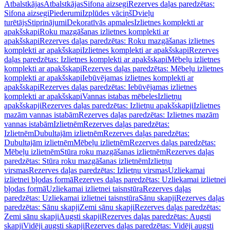
Atbalstkājas
Atbalstkājas
Sifona aizsegi
Rezerves daļas paredzētas:
Sifona aizsegi
Piederumi
Izplūdes vāciņš
Dvieļu
turētājs
Stiprinājumi
Dekoratīvās apmales
Izlietnes komplekti ar
apakšskapi
Roku mazgāšanas izlietnes komplekti ar
apakšskapi
Rezerves daļas paredzētas: Roku mazgāšanas izlietnes
komplekti ar apakšskapi
Izlietnes komplekti ar apakšskapi
Rezerves
daļas paredzētas: Izlietnes komplekti ar apakšskapi
Mēbeļu izlietnes
komplekti ar apakšskapi
Rezerves daļas paredzētas: Mēbeļu izlietnes
komplekti ar apakšskapi
Iebūvējamas izlietnes komplekti ar
apakšskapi
Rezerves daļas paredzētas: Iebūvējamas izlietnes
komplekti ar apakšskapi
Vannas istabas mēbeles
Izlietņu
apakšskapji
Rezerves daļas paredzētas: Izlietņu apakšskapji
Izlietnes
mazām vannas istabām
Rezerves daļas paredzētas: Izlietnes mazām
vannas istabām
Izlietnēm
Rezerves daļas paredzētas:
Izlietnēm
Dubultajām izlietnēm
Rezerves daļas paredzētas:
Dubultajām izlietnēm
Mēbeļu izlietnēm
Rezerves daļas paredzētas:
Mēbeļu izlietnēm
Stūra roku mazgāšanas izlietnēm
Rezerves daļas
paredzētas: Stūra roku mazgāšanas izlietnēm
Izlietņu
virsmas
Rezerves daļas paredzētas: Izlietņu virsmas
Uzliekamai
izlietnei bļodas formā
Rezerves daļas paredzētas: Uzliekamai izlietnei
bļodas formā
Uzliekamai izlietnei taisnstūra
Rezerves daļas
paredzētas: Uzliekamai izlietnei taisnstūra
Sānu skapji
Rezerves daļas
paredzētas: Sānu skapji
Zemi sānu skapji
Rezerves daļas paredzētas:
Zemi sānu skapji
Augsti skapji
Rezerves daļas paredzētas: Augsti
skapji
Vidēji augsti skapji
Rezerves daļas paredzētas: Vidēji augsti