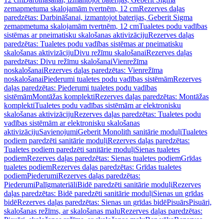
zemapmetuma skalojamām tvertnēm, 12 cm
Rezerves daļas
paredzētas: Darbināšanai, izmantojot baterijas, Geberit Sigma
zemapmetuma skalojamām tvertnēm, 12 cm
Tualetes podu vadības
sistēmas ar pneimatisku skalošanas aktivizāciju
Rezerves daļas
paredzētas: Tualetes podu vadības sistēmas ar pneimatisku
skalošanas aktivizāciju
Divu režīmu skalošanai
Rezerves daļas
paredzētas: Divu režīmu skalošanai
Vienrežīma
noskalošanai
Rezerves daļas paredzētas: Vienrežīma
noskalošanai
Piederumi tualetes podu vadības sistēmām
Rezerves
daļas paredzētas: Piederumi tualetes podu vadības
sistēmām
Montāžas komplekti
Rezerves daļas paredzētas: Montāžas
komplekti
Tualetes podu vadības sistēmām ar elektronisku
skalošanas aktivizāciju
Rezerves daļas paredzētas: Tualetes podu
vadības sistēmām ar elektronisku skalošanas
aktivizāciju
Savienojumi
Geberit Monolith sanitārie moduļi
Tualetes
podiem paredzēti sanitārie moduļi
Rezerves daļas paredzētas:
Tualetes podiem paredzēti sanitārie moduļi
Sienas tualetes
podiem
Rezerves daļas paredzētas: Sienas tualetes podiem
Grīdas
tualetes podiem
Rezerves daļas paredzētas: Grīdas tualetes
podiem
Piederumi
Rezerves daļas paredzētas:
Piederumi
Palīgmateriāli
Bidē paredzēti sanitārie moduļi
Rezerves
daļas paredzētas: Bidē paredzēti sanitārie moduļi
Sienas un grīdas
bidē
Rezerves daļas paredzētas: Sienas un grīdas bidē
Pisuārs
Pisuāri,
skalošanas režīms, ar skalošanas malu
Rezerves daļas paredzētas: