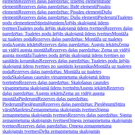
elementi
Rezerves daļas paredzētas: Izlietņu elementi
Bidē
elementi
Rezerves daļas paredzētas: Bidē elementi
Pisuāru
elementi
Rezerves daļas paredzētas: Pisuāru elementi
Dušu
elementi
Rezerves daļas paredzētas: Dušu elementi
Piederumi
Tualetes
podu elementiem
Stiprinājumiem
Ārējās skalojamā ūdens
tvertnes
Tualetes podu ārējās skalojamā ūdens tvertnes
Rezerves daļas
paredzētas: Tualetes podu ārējās skalojamā ūdens tvertnes
Montāža
uz tualetes poda
Rezerves daļas paredzētas: Montāža uz tualetes
poda
Augstu iekārts
Rezerves daļas paredzētas: Augstu iekārts
Zema
un vidēji augsta montāža
Rezerves daļas paredzētas: Zema un vidēji
augsta montāža
Tualetes podu ārējās skalojamā ūdens tvertnes no
sanitārās keramikas
Rezerves daļas paredzētas: Tualetes podu ārējās
skalojamā ūdens tvertnes no sanitārās keramikas
Montāža uz tualetes
poda
Rezerves daļas paredzētas: Montāža uz tualetes
poda
Skalošanas caurules virsapmetuma skalojamā ūdens
tvertnēm
Rezerves daļas paredzētas: Skalošanas caurules
virsapmetuma skalojamā ūdens tvertnēm
Augstu iekārts
Rezerves
daļas paredzētas: Augstu iekārts
Zema un vidēji augsta
montāža
Piederumi
Rezerves daļas paredzētas:
Piederumi
Pieslēgumi
Rezerves daļas paredzētas: Pieslēgumi
Stūra
vārsti
Manšetes
Zemapmetuma skalojamās tvertnes
Sigma
zemapmetuma skalojamās tvertnes
Rezerves daļas paredzētas: Sigma
zemapmetuma skalojamās tvertnes
Omega zemapmetuma skalojamās
tvertnes
Rezerves daļas paredzētas: Omega zemapmetuma
skalojamās tvertnes
Delta zemapmetuma skalojamās