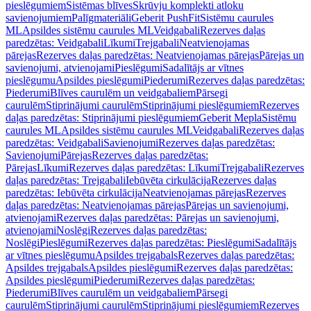
pieslēgumiem
Sistēmas blīves
Skrūvju komplekti atloku
savienojumiem
Palīgmateriāli
Geberit PushFit
Sistēmu caurules
ML
Apsildes sistēmu caurules ML
Veidgabali
Rezerves daļas
paredzētas: Veidgabali
Līkumi
Trejgabali
Neatvienojamas
pārejas
Rezerves daļas paredzētas: Neatvienojamas pārejas
Pārejas un
savienojumi, atvienojami
Pieslēgumi
Sadalītājs ar vītnes
pieslēgumu
Apsildes pieslēgumi
Piederumi
Rezerves daļas paredzētas:
Piederumi
Blīves caurulēm un veidgabaliem
Pārsegi
caurulēm
Stiprinājumi caurulēm
Stiprinājumi pieslēgumiem
Rezerves
daļas paredzētas: Stiprinājumi pieslēgumiem
Geberit Mepla
Sistēmu
caurules ML
Apsildes sistēmu caurules ML
Veidgabali
Rezerves daļas
paredzētas: Veidgabali
Savienojumi
Rezerves daļas paredzētas:
Savienojumi
Pārejas
Rezerves daļas paredzētas:
Pārejas
Līkumi
Rezerves daļas paredzētas: Līkumi
Trejgabali
Rezerves
daļas paredzētas: Trejgabali
Iebūvēta cirkulācija
Rezerves daļas
paredzētas: Iebūvēta cirkulācija
Neatvienojamas pārejas
Rezerves
daļas paredzētas: Neatvienojamas pārejas
Pārejas un savienojumi,
atvienojami
Rezerves daļas paredzētas: Pārejas un savienojumi,
atvienojami
Noslēgi
Rezerves daļas paredzētas:
Noslēgi
Pieslēgumi
Rezerves daļas paredzētas: Pieslēgumi
Sadalītājs
ar vītnes pieslēgumu
Apsildes trejgabals
Rezerves daļas paredzētas:
Apsildes trejgabals
Apsildes pieslēgumi
Rezerves daļas paredzētas:
Apsildes pieslēgumi
Piederumi
Rezerves daļas paredzētas:
Piederumi
Blīves caurulēm un veidgabaliem
Pārsegi
caurulēm
Stiprinājumi caurulēm
Stiprinājumi pieslēgumiem
Rezerves