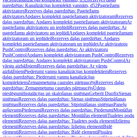
paredzētas: Kanalizācijas komplekti vannām, d52
Pagriežams
aktivizators
Rezerves daļas paredzētas: Pagriežams
aktivizators
Apdares komplekti pagriežamam aktivizatoram
Rezerves
daļas paredzētas: Apdares komplekti pagriežamam aktivizatoram
Ar
pagriežamu aktivizatoru un ieplūdi
Rezerves daļas paredzētas: Ar
pagriežamu aktivizatoru un ieplūdi
Apdares komplekti pagriežamam
aktivizatoram un ieplūdei
Rezerves daļas paredzētas: Apdares
komplekti pagriežamam aktivizatoram un ieplūdei
Ar aktivizatoru
PushControl
Rezerves daļas paredzētas: Ar aktivizatoru
PushControl
Apdares komplekti aktivizatoram PushControl
Rezerves
daļas paredzētas: Apdares komplekti aktivizatoram PushControl
Ar
vārstu aizbāžņiem
Rezerves daļas paredzētas: Ar vārstu
aizbāžņiem
Piederumi vannu kanalizācijas komplektiem
Rezerves
daļas paredzētas: Piederumi vannu kanalizācijas
komplektiem
Zemapmetuma caurules pārtraucējs
Rezerves daļas
paredzētas: Zemapmetuma caurules pārtraucējs
Ūdens
pieslēgumi
Instalācijas un skalošanas sistēmas
Geberit Duofix
Sienas
sistēmas
Rezerves daļas paredzētas: Sienas sistēmas
Stiprināšanas
sistēmas
Rezerves daļas paredzētas: Stiprināšanas sistēmas
Paneļu
apšuvums
Piederumi
Rezerves daļas paredzētas: Piederumi
Montāžas
elementi
Rezerves daļas paredzētas: Montāžas elementi
Tualetes podu
elementi
Rezerves daļas paredzētas: Tualetes podu elementi
Izlietņu
elementi
Rezerves daļas paredzētas: Izlietņu elementi
Bidē
elementi
Rezerves daļas paredzētas: Bidē elementi
Pisuāru