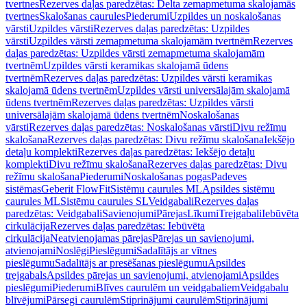
tvertnes
Rezerves daļas paredzētas: Delta zemapmetuma skalojamās
tvertnes
Skalošanas caurules
Piederumi
Uzpildes un noskalošanas
vārsti
Uzpildes vārsti
Rezerves daļas paredzētas: Uzpildes
vārsti
Uzpildes vārsti zemapmetuma skalojamām tvertnēm
Rezerves
daļas paredzētas: Uzpildes vārsti zemapmetuma skalojamām
tvertnēm
Uzpildes vārsti keramikas skalojamā ūdens
tvertnēm
Rezerves daļas paredzētas: Uzpildes vārsti keramikas
skalojamā ūdens tvertnēm
Uzpildes vārsti universālajām skalojamā
ūdens tvertnēm
Rezerves daļas paredzētas: Uzpildes vārsti
universālajām skalojamā ūdens tvertnēm
Noskalošanas
vārsti
Rezerves daļas paredzētas: Noskalošanas vārsti
Divu režīmu
skalošana
Rezerves daļas paredzētas: Divu režīmu skalošana
Iekšējo
detaļu komplekti
Rezerves daļas paredzētas: Iekšējo detaļu
komplekti
Divu režīmu skalošana
Rezerves daļas paredzētas: Divu
režīmu skalošana
Piederumi
Noskalošanas pogas
Padeves
sistēmas
Geberit FlowFit
Sistēmu caurules ML
Apsildes sistēmu
caurules ML
Sistēmu caurules SL
Veidgabali
Rezerves daļas
paredzētas: Veidgabali
Savienojumi
Pārejas
Līkumi
Trejgabali
Iebūvēta
cirkulācija
Rezerves daļas paredzētas: Iebūvēta
cirkulācija
Neatvienojamas pārejas
Pārejas un savienojumi,
atvienojami
Noslēgi
Pieslēgumi
Sadalītājs ar vītnes
pieslēgumu
Sadalītājs ar presēšanas pieslēgumu
Apsildes
trejgabals
Apsildes pārejas un savienojumi, atvienojami
Apsildes
pieslēgumi
Piederumi
Blīves caurulēm un veidgabaliem
Veidgabalu
blīvējumi
Pārsegi caurulēm
Stiprinājumi caurulēm
Stiprinājumi