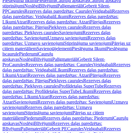
Pieslēguma līkumi
Piederumi
Cauruļu apskavas
Cauruļu apskavu
stiprinājumi
Noslēgi
Blīvējumi
Palīgmateriāli
Geberit Silent-
PP
Caurules
Rezerves daļas paredzētas: Caurules
Veidgabali
Rezerves
daļas paredzētas: Veidgabali
Līkumi
Rezerves daļas paredzētas:
Līkumi
Atzari
Rezerves daļas paredzētas: Atzari
Pārejas
Rezerves
daļas paredzētas: Pārejas
Piekļuves caurules
Rezerves daļas
paredzētas: Piekļuves caurules
Savienojumi
Rezerves daļas
paredzētas: Savienojumi
Uzmavu savienojumi
Rezerves daļas
paredzētas: Uzmavu savienojumi
Stiprinājuma savienojumi
Pārejas uz
citiem materiāliem
Savienotājelementi
Pieslēguma līkumi
Pieslēguma
īscaurule
Piederumi
Cauruļu
apskavas
Noslēgi
Blīvējumi
Palīgmateriāli
Geberit Silent-
Pro
Caurules
Rezerves daļas paredzētas: Caurules
Veidgabali
Rezerves
daļas paredzētas: Veidgabali
Līkumi
Rezerves daļas paredzētas:
Līkumi
Atzari
Rezerves daļas paredzētas: Atzari
Pārejas
Rezerves
daļas paredzētas: Pārejas
Piekļuves caurules
Rezerves daļas
paredzētas: Piekļuves caurules
Profildetaļas SuperTube
Rezerves
daļas paredzētas: Profildetaļas SuperTube
Līkumi
Rezerves daļas
paredzētas: Līkumi
Atzari
Rezerves daļas paredzētas:
Atzari
Savienojumi
Rezerves daļas paredzētas: Savienojumi
Uzmavu
savienojumi
Rezerves daļas paredzētas: Uzmavu
savienojumi
Stiprinājuma savienojumi
Pārejas uz citiem
materiāliem
Piederumi
Rezerves daļas paredzētas: Piederumi
Cauruļu
apskavas
Noslēgi
Blīvējumi
Rezerves daļas paredzētas:
Blīvējumi
Palīgmateriāli
Geberit PE
Caurules
Veidgabali
Rezerves