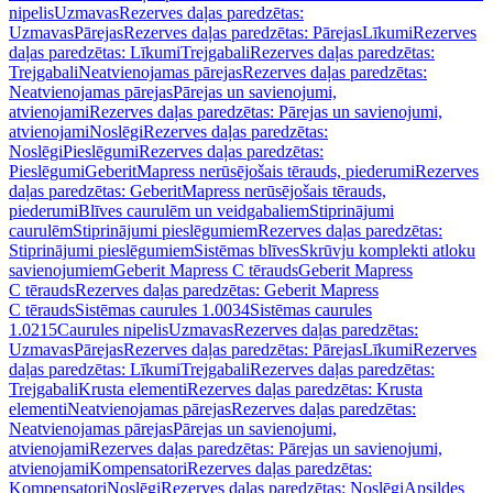
nipelis
Uzmavas
Rezerves daļas paredzētas:
Uzmavas
Pārejas
Rezerves daļas paredzētas: Pārejas
Līkumi
Rezerves
daļas paredzētas: Līkumi
Trejgabali
Rezerves daļas paredzētas:
Trejgabali
Neatvienojamas pārejas
Rezerves daļas paredzētas:
Neatvienojamas pārejas
Pārejas un savienojumi,
atvienojami
Rezerves daļas paredzētas: Pārejas un savienojumi,
atvienojami
Noslēgi
Rezerves daļas paredzētas:
Noslēgi
Pieslēgumi
Rezerves daļas paredzētas:
Pieslēgumi
GeberitMapress nerūsējošais tērauds, piederumi
Rezerves
daļas paredzētas: GeberitMapress nerūsējošais tērauds,
piederumi
Blīves caurulēm un veidgabaliem
Stiprinājumi
caurulēm
Stiprinājumi pieslēgumiem
Rezerves daļas paredzētas:
Stiprinājumi pieslēgumiem
Sistēmas blīves
Skrūvju komplekti atloku
savienojumiem
Geberit Mapress C tērauds
Geberit Mapress
C tērauds
Rezerves daļas paredzētas: Geberit Mapress
C tērauds
Sistēmas caurules 1.0034
Sistēmas caurules
1.0215
Caurules nipelis
Uzmavas
Rezerves daļas paredzētas:
Uzmavas
Pārejas
Rezerves daļas paredzētas: Pārejas
Līkumi
Rezerves
daļas paredzētas: Līkumi
Trejgabali
Rezerves daļas paredzētas:
Trejgabali
Krusta elementi
Rezerves daļas paredzētas: Krusta
elementi
Neatvienojamas pārejas
Rezerves daļas paredzētas:
Neatvienojamas pārejas
Pārejas un savienojumi,
atvienojami
Rezerves daļas paredzētas: Pārejas un savienojumi,
atvienojami
Kompensatori
Rezerves daļas paredzētas:
Kompensatori
Noslēgi
Rezerves daļas paredzētas: Noslēgi
Apsildes