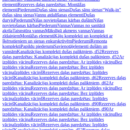
elementi
Rezerves daļas paredzētas: Montāžas
elementi
Piederumi
Dušas sānu sienas
Dušas sānu sienas
“Walk-in”
dušas sānu sienas
Vannu atdalīšanas elementi
Dušas
durvis
Piederumi
Nišas novietošanas kārbas dušām
Nišas
novietošanas kārbas
Piederumi
Vannas
Vannas no sanitārā
akrila
Taisnstūra vannas
Mākslīgā akmens vannas
Vannas
zīdaiņiem
Montāžas elementi
Kāju komplekti un komplekti ar
šķērsstieņiem un sienas enkurskrūvēm
Piederumi
Remonta
komplekti
Papildu piederumi
Savienotājelementi dušām un
vannām
Kanalizācijas komplekti dušas paliktņiem, d52
Rezerves
daļas paredzētas: Kanalizācijas komplekti dušas paliktņiem, d52
Ar
izplūdes vāciņu
Rezerves daļas paredzētas: Ar izplūdes vāciņu
Bez
izplūdes vāciņa
Rezerves daļas paredzētas: Bez izplūdes
vāciņa
Izplūdes vāciņš
Rezerves daļas paredzētas: Izplūdes
vāciņš
Kanalizācijas komplekti dušas paliktņiem, d62
Rezerves daļas
paredzētas: Kanalizācijas komplekti dušas paliktņiem, d62
Ar
izplūdes vāciņu
Rezerves daļas paredzētas: Ar izplūdes vāciņu
Bez
izplūdes vāciņa
Rezerves daļas paredzētas: Bez izplūdes
vāciņa
Izplūdes vāciņš
Rezerves daļas paredzētas: Izplūdes
vāciņš
Kanalizācijas komplekti dušas paliktņiem, d90
Rezerves daļas
paredzētas: Kanalizācijas komplekti dušas paliktņiem, d90
Ar
izplūdes vāciņu
Rezerves daļas paredzētas: Ar izplūdes vāciņu
Bez
izplūdes vāciņa
Rezerves daļas paredzētas: Bez izplūdes
vāciņa
Izplūdes vāciņš
Rezerves daļas paredzētas: Izplūdes
vāciņš
Kanalizācijas komplekti vannām, d52
Rezerves daļas