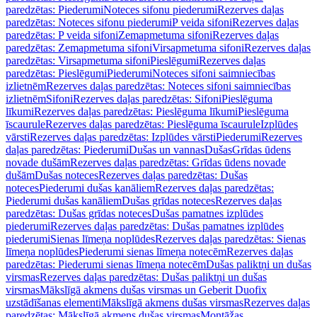
paredzētas: Piederumi
Noteces sifonu piederumi
Rezerves daļas
paredzētas: Noteces sifonu piederumi
P veida sifoni
Rezerves daļas
paredzētas: P veida sifoni
Zemapmetuma sifoni
Rezerves daļas
paredzētas: Zemapmetuma sifoni
Virsapmetuma sifoni
Rezerves daļas
paredzētas: Virsapmetuma sifoni
Pieslēgumi
Rezerves daļas
paredzētas: Pieslēgumi
Piederumi
Noteces sifoni saimniecības
izlietnēm
Rezerves daļas paredzētas: Noteces sifoni saimniecības
izlietnēm
Sifoni
Rezerves daļas paredzētas: Sifoni
Pieslēguma
līkumi
Rezerves daļas paredzētas: Pieslēguma līkumi
Pieslēguma
īscaurule
Rezerves daļas paredzētas: Pieslēguma īscaurule
Izplūdes
vārsti
Rezerves daļas paredzētas: Izplūdes vārsti
Piederumi
Rezerves
daļas paredzētas: Piederumi
Dušas un vannas
Dušas
Grīdas ūdens
novade dušām
Rezerves daļas paredzētas: Grīdas ūdens novade
dušām
Dušas noteces
Rezerves daļas paredzētas: Dušas
noteces
Piederumi dušas kanāliem
Rezerves daļas paredzētas:
Piederumi dušas kanāliem
Dušas grīdas noteces
Rezerves daļas
paredzētas: Dušas grīdas noteces
Dušas pamatnes izplūdes
piederumi
Rezerves daļas paredzētas: Dušas pamatnes izplūdes
piederumi
Sienas līmeņa noplūdes
Rezerves daļas paredzētas: Sienas
līmeņa noplūdes
Piederumi sienas līmeņa notecēm
Rezerves daļas
paredzētas: Piederumi sienas līmeņa notecēm
Dušas paliktņi un dušas
virsmas
Rezerves daļas paredzētas: Dušas paliktņi un dušas
virsmas
Mākslīgā akmens dušas virsmas un Geberit Duofix
uzstādīšanas elementi
Mākslīgā akmens dušas virsmas
Rezerves daļas
paredzētas: Mākslīgā akmens dušas virsmas
Montāžas