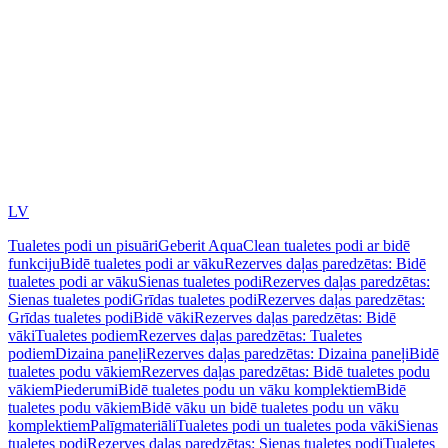
LV
Tualetes podi un pisuāri
Geberit AquaClean tualetes podi ar bidē
funkciju
Bidē tualetes podi ar vāku
Rezerves daļas paredzētas: Bidē
tualetes podi ar vāku
Sienas tualetes podi
Rezerves daļas paredzētas:
Sienas tualetes podi
Grīdas tualetes podi
Rezerves daļas paredzētas:
Grīdas tualetes podi
Bidē vāki
Rezerves daļas paredzētas: Bidē
vāki
Tualetes podiem
Rezerves daļas paredzētas: Tualetes
podiem
Dizaina paneļi
Rezerves daļas paredzētas: Dizaina paneļi
Bidē
tualetes podu vākiem
Rezerves daļas paredzētas: Bidē tualetes podu
vākiem
Piederumi
Bidē tualetes podu un vāku komplektiem
Bidē
tualetes podu vākiem
Bidē vāku un bidē tualetes podu un vāku
komplektiem
Palīgmateriāli
Tualetes podi un tualetes poda vāki
Sienas
tualetes podi
Rezerves daļas paredzētas: Sienas tualetes podi
Tualetes