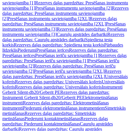
savienojamība [1]
Rezerves daļas paredzētas: Presēšanas instrumentu
savienojamība [1]
Presēšanas instrumentu savienojamība [2]
Rezerves
daļas paredzētas: Presēšanas instrumentu savienojamība
[2]
Presēšanas instrumentu savietojamība [2XL]
Rezerves daļas
paredzētas: Presēšanas instrumentu savietojamība [2XL]
Presēšanas
instrumentu savietojamība [3]
Rezerves daļas paredzētas: Presēšanas
instrumentu savietojamība [3]
Cauruļu apstrādes darbarīki
Rezerves
daļas paredzētas: Cauruļu apstrādes darbarīki
Spiediena testa
korķis
Rezerves daļas paredzētas: Spiediena testa korķis
Pārbaudes
līdzeklis
Piederumi
Presēšanas ierīces
Rezerves daļas paredzētas:
Presēšanas ierīces
Presēšanas ierīču savietojamība [1]
Rezerves daļas
paredzētas: Presēšanas ierīču savietojamība [1]
Presēšanas ierīču
savietojamība [2]
Rezerves daļas paredzētas: Presēšanas ierīču
savietojamība [2]
Presēšanas ierīču savietojamība [2XL]
Rezerves
daļas paredzētas: Presēšanas ierīču savietojamība [2XL]
Universālais
koferis
Rezerves daļas paredzētas: Universālais koferis
Universālais
koferis
Rezerves daļas paredzētas: Universālais koferis
Instrumenti
Geberit Silent-db20/Geberit PE
Rezerves daļas paredzētas:
Instrumenti Geberit Silent-db20/Geberit PE
Elektrometināšanas
instrumenti
Rezerves daļas paredzētas: Elektrometināšanas
instrumenti
Piederumi elektrometināšanas instrumentiem
Simetriskās
metināšanas
Rezerves daļas paredzētas: Simetriskās
metināšanas
Piederumi kontaktmetināšanas
Rezerves daļas
paredzētas: Piederumi kontaktmetināšanas
Cauruļu apstrādes
darbarīki
Rezerves daļas paredzētas: Cauruļu apstrādes