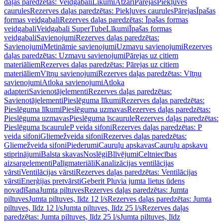
daļas paredzētas: Veidgabali
Līkumi
Atzari
Pārejas
Piekļuves
caurules
Rezerves daļas paredzētas: Piekļuves caurules
Pārejas
Īpašas
formas veidgabali
Rezerves daļas paredzētas: Īpašas formas
veidgabali
Veidgabali SuperTube
Līkumi
Īpašas formas
veidgabali
Savienojumi
Rezerves daļas paredzētas:
Savienojumi
Metināmie savienojumi
Uzmavu savienojumi
Rezerves
daļas paredzētas: Uzmavu savienojumi
Pārejas uz citiem
materiāliem
Rezerves daļas paredzētas: Pārejas uz citiem
materiāliem
Vītņu savienojumi
Rezerves daļas paredzētas: Vītņu
savienojumi
Atloka savienojumi
Atloka
adapteri
Savienotājelementi
Rezerves daļas paredzētas:
Savienotājelementi
Pieslēguma līkumi
Rezerves daļas paredzētas:
Pieslēguma līkumi
Pieslēguma uzmavas
Rezerves daļas paredzētas:
Pieslēguma uzmavas
Pieslēguma īscaurule
Rezerves daļas paredzētas:
Pieslēguma īscaurule
P veida sifoni
Rezerves daļas paredzētas: P
veida sifoni
Gliemežveida sifoni
Rezerves daļas paredzētas:
Gliemežveida sifoni
Piederumi
Cauruļu apskavas
Cauruļu apskavu
stiprinājumi
Balsta skavas
Noslēgi
Blīvējumi
Celtniecības
aizsargelementi
Palīgmateriāli
Kanalizācijas ventilācijas
vārsti
Ventilācijas vārsti
Rezerves daļas paredzētas: Ventilācijas
vārsti
Enerģijas pretvārsti
Geberit Pluvia jumta lietus ūdens
novadīšana
Jumta piltuves
Rezerves daļas paredzētas: Jumta
piltuves
Jumta piltuves, līdz 12 l/s
Rezerves daļas paredzētas: Jumta
piltuves, līdz 12 l/s
Jumta piltuves, līdz 25 l/s
Rezerves daļas
paredzētas: Jumta piltuves, līdz 25 l/s
Jumta piltuves, līdz