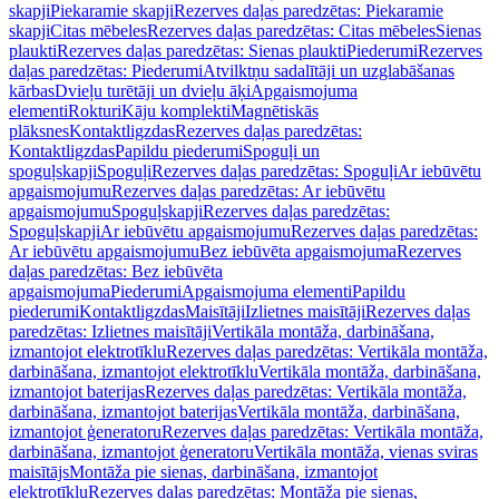
skapji
Piekaramie skapji
Rezerves daļas paredzētas: Piekaramie
skapji
Citas mēbeles
Rezerves daļas paredzētas: Citas mēbeles
Sienas
plaukti
Rezerves daļas paredzētas: Sienas plaukti
Piederumi
Rezerves
daļas paredzētas: Piederumi
Atvilktņu sadalītāji un uzglabāšanas
kārbas
Dvieļu turētāji un dvieļu āķi
Apgaismojuma
elementi
Rokturi
Kāju komplekti
Magnētiskās
plāksnes
Kontaktligzdas
Rezerves daļas paredzētas:
Kontaktligzdas
Papildu piederumi
Spoguļi un
spoguļskapji
Spoguļi
Rezerves daļas paredzētas: Spoguļi
Ar iebūvētu
apgaismojumu
Rezerves daļas paredzētas: Ar iebūvētu
apgaismojumu
Spoguļskapji
Rezerves daļas paredzētas:
Spoguļskapji
Ar iebūvētu apgaismojumu
Rezerves daļas paredzētas:
Ar iebūvētu apgaismojumu
Bez iebūvēta apgaismojuma
Rezerves
daļas paredzētas: Bez iebūvēta
apgaismojuma
Piederumi
Apgaismojuma elementi
Papildu
piederumi
Kontaktligzdas
Maisītāji
Izlietnes maisītāji
Rezerves daļas
paredzētas: Izlietnes maisītāji
Vertikāla montāža, darbināšana,
izmantojot elektrotīklu
Rezerves daļas paredzētas: Vertikāla montāža,
darbināšana, izmantojot elektrotīklu
Vertikāla montāža, darbināšana,
izmantojot baterijas
Rezerves daļas paredzētas: Vertikāla montāža,
darbināšana, izmantojot baterijas
Vertikāla montāža, darbināšana,
izmantojot ģeneratoru
Rezerves daļas paredzētas: Vertikāla montāža,
darbināšana, izmantojot ģeneratoru
Vertikāla montāža, vienas sviras
maisītājs
Montāža pie sienas, darbināšana, izmantojot
elektrotīklu
Rezerves daļas paredzētas: Montāža pie sienas,