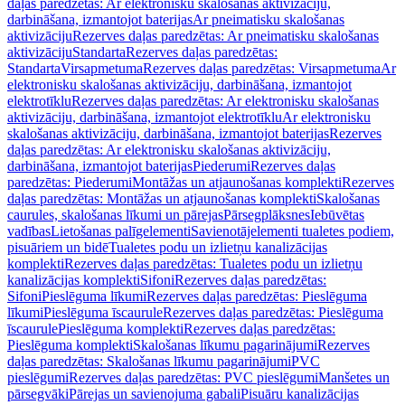
daļas paredzētas: Ar elektronisku skalošanas aktivizāciju,
darbināšana, izmantojot baterijas
Ar pneimatisku skalošanas
aktivizāciju
Rezerves daļas paredzētas: Ar pneimatisku skalošanas
aktivizāciju
Standarta
Rezerves daļas paredzētas:
Standarta
Virsapmetuma
Rezerves daļas paredzētas: Virsapmetuma
Ar
elektronisku skalošanas aktivizāciju, darbināšana, izmantojot
elektrotīklu
Rezerves daļas paredzētas: Ar elektronisku skalošanas
aktivizāciju, darbināšana, izmantojot elektrotīklu
Ar elektronisku
skalošanas aktivizāciju, darbināšana, izmantojot baterijas
Rezerves
daļas paredzētas: Ar elektronisku skalošanas aktivizāciju,
darbināšana, izmantojot baterijas
Piederumi
Rezerves daļas
paredzētas: Piederumi
Montāžas un atjaunošanas komplekti
Rezerves
daļas paredzētas: Montāžas un atjaunošanas komplekti
Skalošanas
caurules, skalošanas līkumi un pārejas
Pārsegplāksnes
Iebūvētas
vadības
Lietošanas palīgelementi
Savienotājelementi tualetes podiem,
pisuāriem un bidē
Tualetes podu un izlietņu kanalizācijas
komplekti
Rezerves daļas paredzētas: Tualetes podu un izlietņu
kanalizācijas komplekti
Sifoni
Rezerves daļas paredzētas:
Sifoni
Pieslēguma līkumi
Rezerves daļas paredzētas: Pieslēguma
līkumi
Pieslēguma īscaurule
Rezerves daļas paredzētas: Pieslēguma
īscaurule
Pieslēguma komplekti
Rezerves daļas paredzētas:
Pieslēguma komplekti
Skalošanas līkumu pagarinājumi
Rezerves
daļas paredzētas: Skalošanas līkumu pagarinājumi
PVC
pieslēgumi
Rezerves daļas paredzētas: PVC pieslēgumi
Manšetes un
pārsegvāki
Pārejas un savienojuma gabali
Pisuāru kanalizācijas