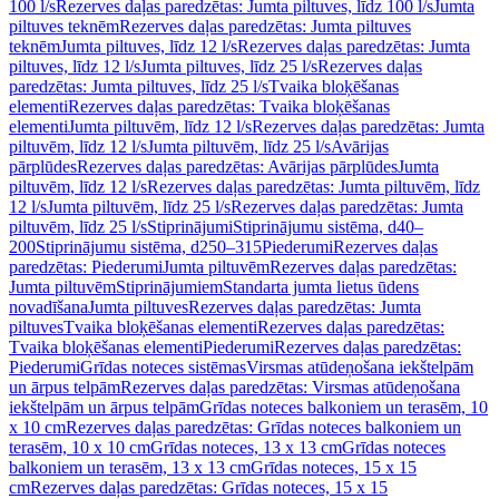
100 l/s
Rezerves daļas paredzētas: Jumta piltuves, līdz 100 l/s
Jumta
piltuves teknēm
Rezerves daļas paredzētas: Jumta piltuves
teknēm
Jumta piltuves, līdz 12 l/s
Rezerves daļas paredzētas: Jumta
piltuves, līdz 12 l/s
Jumta piltuves, līdz 25 l/s
Rezerves daļas
paredzētas: Jumta piltuves, līdz 25 l/s
Tvaika bloķēšanas
elementi
Rezerves daļas paredzētas: Tvaika bloķēšanas
elementi
Jumta piltuvēm, līdz 12 l/s
Rezerves daļas paredzētas: Jumta
piltuvēm, līdz 12 l/s
Jumta piltuvēm, līdz 25 l/s
Avārijas
pārplūdes
Rezerves daļas paredzētas: Avārijas pārplūdes
Jumta
piltuvēm, līdz 12 l/s
Rezerves daļas paredzētas: Jumta piltuvēm, līdz
12 l/s
Jumta piltuvēm, līdz 25 l/s
Rezerves daļas paredzētas: Jumta
piltuvēm, līdz 25 l/s
Stiprinājumi
Stiprinājumu sistēma, d40–
200
Stiprinājumu sistēma, d250–315
Piederumi
Rezerves daļas
paredzētas: Piederumi
Jumta piltuvēm
Rezerves daļas paredzētas:
Jumta piltuvēm
Stiprinājumiem
Standarta jumta lietus ūdens
novadīšana
Jumta piltuves
Rezerves daļas paredzētas: Jumta
piltuves
Tvaika bloķēšanas elementi
Rezerves daļas paredzētas:
Tvaika bloķēšanas elementi
Piederumi
Rezerves daļas paredzētas:
Piederumi
Grīdas noteces sistēmas
Virsmas atūdeņošana iekštelpām
un ārpus telpām
Rezerves daļas paredzētas: Virsmas atūdeņošana
iekštelpām un ārpus telpām
Grīdas noteces balkoniem un terasēm, 10
x 10 cm
Rezerves daļas paredzētas: Grīdas noteces balkoniem un
terasēm, 10 x 10 cm
Grīdas noteces, 13 x 13 cm
Grīdas noteces
balkoniem un terasēm, 13 x 13 cm
Grīdas noteces, 15 x 15
cm
Rezerves daļas paredzētas: Grīdas noteces, 15 x 15