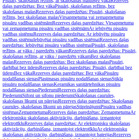
Pisuāri, skalošanas režīms, ar skalošanas malu
Bez vāka
Rezerves
daļas paredzētas: Bez vāka
Pisuāri, skalošanas režīms, bez
skalošanas malas
Rezerves daļas paredzētas: Pisuāri, skalošanas
režīms, bez skalošanas malas
Virsapmetuma vai zemapmetuma
pisuāru vadības sistēmām
Rezerves daļas paredzētas: Virsapmetuma
vai zemapmetuma pisuāru vadības sistēmām
Ar iebūvētu pisuāru
vadības sistēmu
Rezerves daļas paredzētas: Ar iebūvētu pisuāru
vadības sistēmu
Iebūvētai pisuāru vadības sistēmai
Rezerves daļas
paredzētas: Iebūvētai pisuāru vadības sistēmai
Pisuāri, skalošanas
režīms, ar vāku / paredzēts vākam
Rezerves daļas paredzētas: Pisuāri,
skalošanas režīms, ar vāku / paredzēts vākam
Bez skalošanas
malas
Rezerves daļas paredzētas: Bez skalošanas malas
Pisuāri,
darbībai bez ūdens
Rezerves daļas paredzētas: Pisuāri, darbībai bez
ūdens
Bez vāka
Rezerves daļas paredzētas: Bez vāka
Pisuāru
nodalīšanas sienas
Plastmasas pisuāru nodalīšanas sienas
Stikla
pisuāru nodalīšanas sienas
Keramikas sanitārtehnikas pisuāru
nodalīšanas sienas
Piederumi
Rezerves daļas paredzētas:
Piederumi
Sifoni un sifonu piederumi
Skalošanas caurules,
skalošanas līkumi un pārejas
Rezerves daļas paredzētas: Skalošanas
caurules, skalošanas līkumi un pārejas
Stiprinājumi
Pisuāru vadības
sistēmas
Zemapmetuma
Rezerves daļas paredzētas: Zemapmetuma
Ar
elektronisku skalošanas aktivizāciju, darbināšana, izmantojot
elektrotīklu
Rezerves daļas paredzētas: Ar elektronisku skalošanas
aktivizāciju, darbināšana, izmantojot elektrotīklu
Ar elektronisku
skalošanas aktivizāciju, darbināšana, izmantojot baterijas
Rezerves