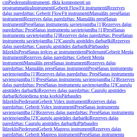
cm
Piederumi
Instrumenti, tīkla komponenti un
programmatūra
Instrumenti
Geberit FlowFit instrumenti
Rezerves
daļas paredzētas: Geberit FlowFit instrumenti
Manuālās presēšanas
instrumenti
Rezerves daļas paredzētas: Manuālās presēšanas
instrumenti
Presēšanas instrumentu savietojamība [1]
Rezerves daļas
paredzētas: Presēšanas instrumentu savietojamība [1]
Presēšanas
instrumentu savietojamība [2]
Rezerves daļas paredzētas: Presēšanas
instrumentu savietojamība [2]
Cauruļu apstrādes darbarīki
Rezerves
daļas paredzētas: Cauruļu apstrādes darbarīki
Pārbaudes
līdzeklis
Presēšanas ierīces ar instrumentiem
Piederumi
Geberit Mepla
instrumenti
Rezerves daļas paredzētas: Geberit Mepla
instrumenti
Manuālās presēšanas instrumenti
Rezerves daļas
paredzētas: Manuālās presēšanas instrumenti
Presēšanas instrumentu
savienojamība [1]
Rezerves daļas paredzētas: Presēšanas instrumentu
savienojamība [1]
Presēšanas instrumentu savienojamība [2]
Rezerves
daļas paredzētas: Presēšanas instrumentu savienojamība [2]
Cauruļu
apstrādes darbarīki
Rezerves daļas paredzētas: Cauruļu apstrādes
darbarīki
Spiediena testa korķis
Pārbaudes
līdzeklis
Piederumi
Geberit Volex instrumenti
Rezerves daļas
paredzētas: Geberit Volex instrumenti
Presēšanas instrumentu
savienojamība [2]
Rezerves daļas paredzētas: Presēšanas instrumentu
savienojamība [2]
Cauruļu apstrādes darbarīki
Rezerves daļas
paredzētas: Cauruļu apstrādes darbarīki
Pārbaudes
līdzeklis
Piederumi
Geberit Mapress instrumenti
Rezerves daļas
paredzētas: Geberit Mapress instrumenti
Presēšanas instrumentu