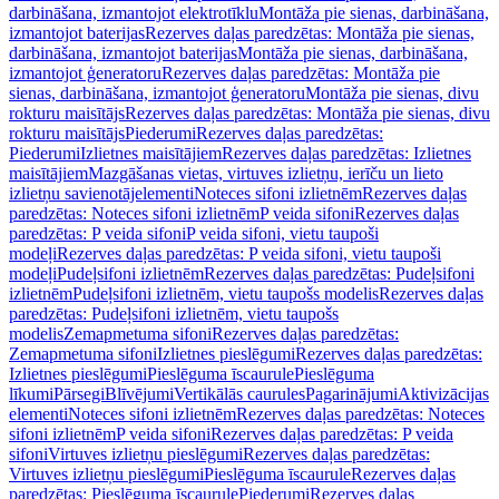
darbināšana, izmantojot elektrotīklu
Montāža pie sienas, darbināšana,
izmantojot baterijas
Rezerves daļas paredzētas: Montāža pie sienas,
darbināšana, izmantojot baterijas
Montāža pie sienas, darbināšana,
izmantojot ģeneratoru
Rezerves daļas paredzētas: Montāža pie
sienas, darbināšana, izmantojot ģeneratoru
Montāža pie sienas, divu
rokturu maisītājs
Rezerves daļas paredzētas: Montāža pie sienas, divu
rokturu maisītājs
Piederumi
Rezerves daļas paredzētas:
Piederumi
Izlietnes maisītājiem
Rezerves daļas paredzētas: Izlietnes
maisītājiem
Mazgāšanas vietas, virtuves izlietņu, ierīču un lieto
izlietņu savienotājelementi
Noteces sifoni izlietnēm
Rezerves daļas
paredzētas: Noteces sifoni izlietnēm
P veida sifoni
Rezerves daļas
paredzētas: P veida sifoni
P veida sifoni, vietu taupoši
modeļi
Rezerves daļas paredzētas: P veida sifoni, vietu taupoši
modeļi
Pudeļsifoni izlietnēm
Rezerves daļas paredzētas: Pudeļsifoni
izlietnēm
Pudeļsifoni izlietnēm, vietu taupošs modelis
Rezerves daļas
paredzētas: Pudeļsifoni izlietnēm, vietu taupošs
modelis
Zemapmetuma sifoni
Rezerves daļas paredzētas:
Zemapmetuma sifoni
Izlietnes pieslēgumi
Rezerves daļas paredzētas:
Izlietnes pieslēgumi
Pieslēguma īscaurule
Pieslēguma
līkumi
Pārsegi
Blīvējumi
Vertikālās caurules
Pagarinājumi
Aktivizācijas
elementi
Noteces sifoni izlietnēm
Rezerves daļas paredzētas: Noteces
sifoni izlietnēm
P veida sifoni
Rezerves daļas paredzētas: P veida
sifoni
Virtuves izlietņu pieslēgumi
Rezerves daļas paredzētas:
Virtuves izlietņu pieslēgumi
Pieslēguma īscaurule
Rezerves daļas
paredzētas: Pieslēguma īscaurule
Piederumi
Rezerves daļas