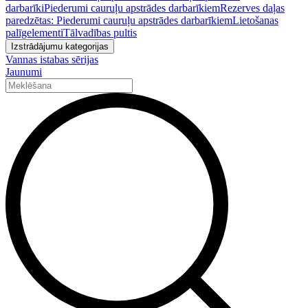
darbarīki
Piederumi cauruļu apstrādes darbarīkiem
Rezerves daļas
paredzētas: Piederumi cauruļu apstrādes darbarīkiem
Lietošanas
palīgelementi
Tālvadības pultis
Izstrādājumu kategorijas
Vannas istabas sērijas
Jaunumi