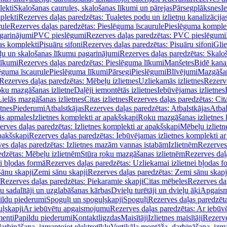
lekti
Skalošanas caurules, skalošanas līkumi un pārejas
Pārsegplāksnes
I
plekti
Rezerves daļas paredzētas: Tualetes podu un izlietņu kanalizācija
rule
Rezerves daļas paredzētas: Pieslēguma īscaurule
Pieslēguma komple
agarinājumi
PVC pieslēgumi
Rezerves daļas paredzētas: PVC pieslēgumi
jas komplekti
Pisuāru sifoni
Rezerves daļas paredzētas: Pisuāru sifoni
Glie
ļu un skalošanas līkumu pagarinājumi
Rezerves daļas paredzētas: Skalo
līkumi
Rezerves daļas paredzētas: Pieslēguma līkumi
Manšetes
Bidē kanal
ēguma īscaurule
Pieslēguma līkumi
Pārsegi
Pieslēgumi
Blīvējumi
Mazgāšan
Rezerves daļas paredzētas: Mēbeļu izlietnes
Uzliekamās izlietnes
Rezerve
oku mazgāšanas izlietne
Daļēji iemontētās izlietnes
Iebūvējamas izlietnes
Lielās mazgāšanas izlietnes
Citas izlietnes
Rezerves daļas paredzētas: Cita
etnes
Piederumi
Atbalstkājas
Rezerves daļas paredzētas: Atbalstkājas
Atbal
ās apmales
Izlietnes komplekti ar apakšskapi
Roku mazgāšanas izlietnes 
erves daļas paredzētas: Izlietnes komplekti ar apakšskapi
Mēbeļu izlietn
pakšskapi
Rezerves daļas paredzētas: Iebūvējamas izlietnes komplekti a
es daļas paredzētas: Izlietnes mazām vannas istabām
Izlietnēm
Rezerves 
edzētas: Mēbeļu izlietnēm
Stūra roku mazgāšanas izlietnēm
Rezerves daļ
ei bļodas formā
Rezerves daļas paredzētas: Uzliekamai izlietnei bļodas f
Sānu skapji
Zemi sānu skapji
Rezerves daļas paredzētas: Zemi sānu skapj
Rezerves daļas paredzētas: Piekaramie skapji
Citas mēbeles
Rezerves daļ
u sadalītāji un uzglabāšanas kārbas
Dvieļu turētāji un dvieļu āķi
Apgaism
ildu piederumi
Spoguļi un spoguļskapji
Spoguļi
Rezerves daļas paredzēta
uļskapji
Ar iebūvētu apgaismojumu
Rezerves daļas paredzētas: Ar iebū
enti
Papildu piederumi
Kontaktligzdas
Maisītāji
Izlietnes maisītāji
Rezerve
arbināšana, izmantojot elektrotīklu
Vertikāla montāža, darbināšana, izma