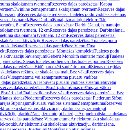
tuma skalojamām tvertnēm
Rezerves daļas paredzētas: Kappa
vertnēm
Twinline zemapmetuma skalojamām tvertnēm
Rezerves daļas
ktivizāciju
Rezerves daļas paredzētas: Tualetes podu vadības sistēmas
ves daļas paredzētas: Darbināšanai, izmantojot elektrotīklu,
vertnēm, 8 cm
Rezerves daļas paredzētas: Darbināšanai, izmantojot
skalojamām tvertnēm, 12 cm
Rezerves daļas paredzētas: Darbināšanai,
apmetuma skalojamām tvertnēm, 12 cm
Rezerves daļas paredzētas:
skalošanas aktivizāciju
Rezerves daļas paredzētas: Tualetes podu
 noskalošanai
Rezerves daļas paredzētas: Vienrežīma
ekti
Rezerves daļas paredzētas: Montāžas komplekti
Tualetes podu
s aktivizāciju
Savienojumi
Geberit Monolith sanitārie moduļi
Tualetes
 paredzētas: Sienas tualetes podiem
Grīdas tualetes podiem
Rezerves
 daļas paredzētas: Bidē paredzēti sanitārie moduļi
Sienas un grīdas
, skalošanas režīms, ar skalošanas malu
Bez vāka
Rezerves daļas
alas
Virsapmetuma vai zemapmetuma pisuāru vadības
 daļas paredzētas: Ar iebūvētu pisuāru vadības sistēmu
Iebūvētai
zerves daļas paredzētas: Pisuāri, skalošanas režīms, ar vāku /
 Pisuāri, darbībai bez ūdens
Bez vāka
Rezerves daļas paredzētas: Bez
līšanas sienas
Piederumi
Rezerves daļas paredzētas: Piederumi
Sifoni
ārejas
Stiprinājumi
Pisuāru vadības sistēmas
Zemapmetuma
Rezerves
ektronisku skalošanas aktivizāciju, darbināšana, izmantojot
ivizāciju, darbināšana, izmantojot baterijas
Ar pneimatisku skalošanas
zerves daļas paredzētas: Virsapmetuma
Ar elektronisku skalošanas
lektrotīklu
Ar elektronisku skalošanas aktivizāciju, darbināšana,
ļas paredzētas: Piederumi
Montāžas un atjaunošanas