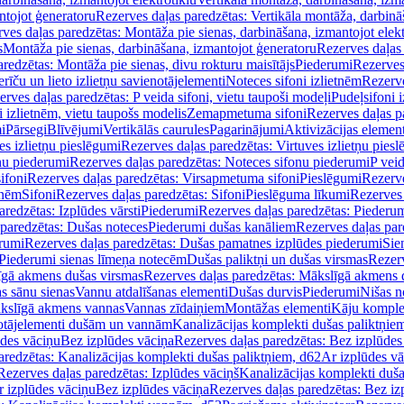
ntojot ģeneratoru
Rezerves daļas paredzētas: Vertikāla montāža, darbinā
ves daļas paredzētas: Montāža pie sienas, darbināšana, izmantojot elekt
s
Montāža pie sienas, darbināšana, izmantojot ģeneratoru
Rezerves daļas 
redzētas: Montāža pie sienas, divu rokturu maisītājs
Piederumi
Rezerves
erīču un lieto izlietņu savienotājelementi
Noteces sifoni izlietnēm
Rezerve
rves daļas paredzētas: P veida sifoni, vietu taupoši modeļi
Pudeļsifoni 
 izlietnēm, vietu taupošs modelis
Zemapmetuma sifoni
Rezerves daļas 
i
Pārsegi
Blīvējumi
Vertikālās caurules
Pagarinājumi
Aktivizācijas element
es izlietņu pieslēgumi
Rezerves daļas paredzētas: Virtuves izlietņu pies
nu piederumi
Rezerves daļas paredzētas: Noteces sifonu piederumi
P veid
ifoni
Rezerves daļas paredzētas: Virsapmetuma sifoni
Pieslēgumi
Rezerve
tnēm
Sifoni
Rezerves daļas paredzētas: Sifoni
Pieslēguma līkumi
Rezerves 
redzētas: Izplūdes vārsti
Piederumi
Rezerves daļas paredzētas: Piederu
 paredzētas: Dušas noteces
Piederumi dušas kanāliem
Rezerves daļas par
rumi
Rezerves daļas paredzētas: Dušas pamatnes izplūdes piederumi
Sie
 Piederumi sienas līmeņa notecēm
Dušas paliktņi un dušas virsmas
Rezerv
gā akmens dušas virsmas
Rezerves daļas paredzētas: Mākslīgā akmens 
s sānu sienas
Vannu atdalīšanas elementi
Dušas durvis
Piederumi
Nišas n
kslīgā akmens vannas
Vannas zīdaiņiem
Montāžas elementi
Kāju komplek
otājelementi dušām un vannām
Kanalizācijas komplekti dušas paliktņie
ūdes vāciņu
Bez izplūdes vāciņa
Rezerves daļas paredzētas: Bez izplūdes
aredzētas: Kanalizācijas komplekti dušas paliktņiem, d62
Ar izplūdes v
Rezerves daļas paredzētas: Izplūdes vāciņš
Kanalizācijas komplekti duša
r izplūdes vāciņu
Bez izplūdes vāciņa
Rezerves daļas paredzētas: Bez iz