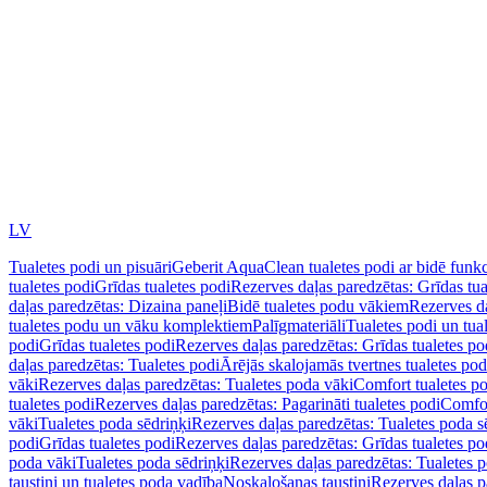
LV
Tualetes podi un pisuāri
Geberit AquaClean tualetes podi ar bidē funkc
tualetes podi
Grīdas tualetes podi
Rezerves daļas paredzētas: Grīdas tua
daļas paredzētas: Dizaina paneļi
Bidē tualetes podu vākiem
Rezerves da
tualetes podu un vāku komplektiem
Palīgmateriāli
Tualetes podi un tua
podi
Grīdas tualetes podi
Rezerves daļas paredzētas: Grīdas tualetes po
daļas paredzētas: Tualetes podi
Ārējās skalojamās tvertnes tualetes po
vāki
Rezerves daļas paredzētas: Tualetes poda vāki
Comfort tualetes p
tualetes podi
Rezerves daļas paredzētas: Pagarināti tualetes podi
Comfor
vāki
Tualetes poda sēdriņķi
Rezerves daļas paredzētas: Tualetes poda s
podi
Grīdas tualetes podi
Rezerves daļas paredzētas: Grīdas tualetes po
poda vāki
Tualetes poda sēdriņķi
Rezerves daļas paredzētas: Tualetes p
taustiņi un tualetes poda vadība
Noskalošanas taustiņi
Rezerves daļas p