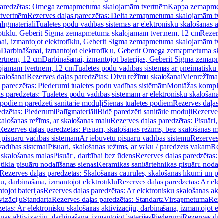
paredzētas: Omega zemapmetuma skalojamām tvertnēm
Kappa zemapme
tvertnēm
Rezerves daļas paredzētas: Delta zemapmetuma skalojamām t
līgmateriāli
Tualetes podu vadības sistēmas ar elektronisku skalošanas a
trotīklu, Geberit Sigma zemapmetuma skalojamām tvertnēm, 12 cm
Rezer
ai, izmantojot elektrotīklu, Geberit Sigma zemapmetuma skalojamām t
m
Darbināšanai, izmantojot elektrotīklu, Geberit Omega zemapmetuma 
ertnēm, 12 cm
Darbināšanai, izmantojot baterijas, Geberit Sigma zem
lojamām tvertnēm, 12 cm
Tualetes podu vadības sistēmas ar pneimatisku 
kalošanai
Rezerves daļas paredzētas: Divu režīmu skalošanai
Vienrežīma
 paredzētas: Piederumi tualetes podu vadības sistēmām
Montāžas kompl
s paredzētas: Tualetes podu vadības sistēmām ar elektronisku skalošana
 podiem paredzēti sanitārie moduļi
Sienas tualetes podiem
Rezerves daļas
edzētas: Piederumi
Palīgmateriāli
Bidē paredzēti sanitārie moduļi
Rezerves
skalošanas režīms, ar skalošanas malu
Rezerves daļas paredzētas: Pisuāri
Rezerves daļas paredzētas: Pisuāri, skalošanas režīms, bez skalošanas m
pisuāru vadības sistēmām
Ar iebūvētu pisuāru vadības sistēmu
Rezerves
vadības sistēmai
Pisuāri, skalošanas režīms, ar vāku / paredzēts vākam
Re
 skalošanas malas
Pisuāri, darbībai bez ūdens
Rezerves daļas paredzētas:
tikla pisuāru nodalīšanas sienas
Keramikas sanitārtehnikas pisuāru noda
Rezerves daļas paredzētas: Skalošanas caurules, skalošanas līkumi un p
u, darbināšana, izmantojot elektrotīklu
Rezerves daļas paredzētas: Ar el
tojot baterijas
Rezerves daļas paredzētas: Ar elektronisku skalošanas akt
vizāciju
Standarta
Rezerves daļas paredzētas: Standarta
Virsapmetuma
Re
ētas: Ar elektronisku skalošanas aktivizāciju, darbināšana, izmantojot e
as aktivizāciju, darbināšana, izmantojot baterijas
Piederumi
Rezerves da