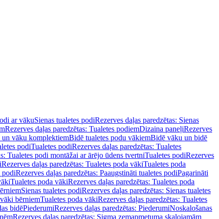
podi ar vāku
Sienas tualetes podi
Rezerves daļas paredzētas: Sienas
em
Rezerves daļas paredzētas: Tualetes podiem
Dizaina paneļi
Rezerves
u un vāku komplektiem
Bidē tualetes podu vākiem
Bidē vāku un bidē
aletes podi
Tualetes podi
Rezerves daļas paredzētas: Tualetes
s: Tualetes podi montāžai ar ārējo ūdens tvertni
Tualetes podi
Rezerves
i
Rezerves daļas paredzētas: Tualetes poda vāki
Tualetes poda
s podi
Rezerves daļas paredzētas: Paaugstināti tualetes podi
Pagarināti
vāki
Tualetes poda vāki
Rezerves daļas paredzētas: Tualetes poda
bērniem
Sienas tualetes podi
Rezerves daļas paredzētas: Sienas tualetes
 vāki bērniem
Tualetes poda vāki
Rezerves daļas paredzētas: Tualetes
das bidē
Piederumi
Rezerves daļas paredzētas: Piederumi
Noskalošanas
tnēm
Rezerves daļas paredzētas: Sigma zemapmetuma skalojamām