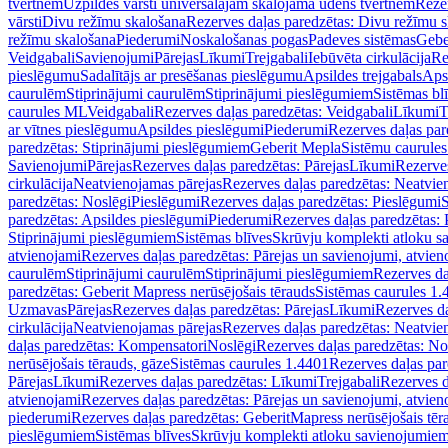
tvertnēm
Uzpildes vārsti universālajām skalojamā ūdens tvertnēm
Rezer
vārsti
Divu režīmu skalošana
Rezerves daļas paredzētas: Divu režīmu 
režīmu skalošana
Piederumi
Noskalošanas pogas
Padeves sistēmas
Gebe
Veidgabali
Savienojumi
Pārejas
Līkumi
Trejgabali
Iebūvēta cirkulācija
Re
pieslēgumu
Sadalītājs ar presēšanas pieslēgumu
Apsildes trejgabals
Apsi
caurulēm
Stiprinājumi caurulēm
Stiprinājumi pieslēgumiem
Sistēmas bl
caurules ML
Veidgabali
Rezerves daļas paredzētas: Veidgabali
Līkumi
T
ar vītnes pieslēgumu
Apsildes pieslēgumi
Piederumi
Rezerves daļas par
paredzētas: Stiprinājumi pieslēgumiem
Geberit Mepla
Sistēmu caurule
Savienojumi
Pārejas
Rezerves daļas paredzētas: Pārejas
Līkumi
Rezerves
cirkulācija
Neatvienojamas pārejas
Rezerves daļas paredzētas: Neatvie
paredzētas: Noslēgi
Pieslēgumi
Rezerves daļas paredzētas: Pieslēgumi
S
paredzētas: Apsildes pieslēgumi
Piederumi
Rezerves daļas paredzētas:
Stiprinājumi pieslēgumiem
Sistēmas blīves
Skrūvju komplekti atloku 
atvienojami
Rezerves daļas paredzētas: Pārejas un savienojumi, atvien
caurulēm
Stiprinājumi caurulēm
Stiprinājumi pieslēgumiem
Rezerves da
paredzētas: Geberit Mapress nerūsējošais tērauds
Sistēmas caurules 1.
Uzmavas
Pārejas
Rezerves daļas paredzētas: Pārejas
Līkumi
Rezerves da
cirkulācija
Neatvienojamas pārejas
Rezerves daļas paredzētas: Neatvie
daļas paredzētas: Kompensatori
Noslēgi
Rezerves daļas paredzētas: No
nerūsējošais tērauds, gāze
Sistēmas caurules 1.4401
Rezerves daļas par
Pārejas
Līkumi
Rezerves daļas paredzētas: Līkumi
Trejgabali
Rezerves d
atvienojami
Rezerves daļas paredzētas: Pārejas un savienojumi, atvien
piederumi
Rezerves daļas paredzētas: GeberitMapress nerūsējošais tēr
pieslēgumiem
Sistēmas blīves
Skrūvju komplekti atloku savienojumie