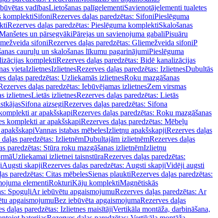
ebūvētas vadības
Lietošanas palīgelementi
Savienotājelementi tualetes
s komplekti
Sifoni
Rezerves daļas paredzētas: Sifoni
Pieslēguma
kti
Rezerves daļas paredzētas: Pieslēguma komplekti
Skalošanas
Manšetes un pārsegvāki
Pārejas un savienojuma gabali
Pisuāru
mežveida sifoni
Rezerves daļas paredzētas: Gliemežveida sifoni
P
šanas cauruļu un skalošanas līkumu pagarinājumi
Pieslēguma
izācijas komplekti
Rezerves daļas paredzētas: Bidē kanalizācijas
as vieta
Izlietnes
Izlietnes
Rezerves daļas paredzētas: Izlietnes
Dubultās
s daļas paredzētas: Uzliekamās izlietnes
Roku mazgāšanas
Rezerves daļas paredzētas: Iebūvējamas izlietnes
Zem virsmas
s izlietnes
Lietās izlietnes
Rezerves daļas paredzētas: Lietās
stkājas
Sifona aizsegi
Rezerves daļas paredzētas: Sifona
komplekti ar apakšskapi
Rezerves daļas paredzētas: Roku mazgāšanas
es komplekti ar apakšskapi
Rezerves daļas paredzētas: Mēbeļu
r apakšskapi
Vannas istabas mēbeles
Izlietņu apakšskapji
Rezerves daļas
daļas paredzētas: Izlietnēm
Dubultajām izlietnēm
Rezerves daļas
as paredzētas: Stūra roku mazgāšanas izlietnēm
Izlietņu
ormā
Uzliekamai izlietnei taisnstūra
Rezerves daļas paredzētas:
i
Augsti skapji
Rezerves daļas paredzētas: Augsti skapji
Vidēji augsti
as paredzētas: Citas mēbeles
Sienas plaukti
Rezerves daļas paredzētas:
ojuma elementi
Rokturi
Kāju komplekti
Magnētiskās
s: Spoguļi
Ar iebūvētu apgaismojumu
Rezerves daļas paredzētas: Ar
vētu apgaismojumu
Bez iebūvēta apgaismojuma
Rezerves daļas
s daļas paredzētas: Izlietnes maisītāji
Vertikāla montāža, darbināšana,
ntojot baterijas
Rezerves daļas paredzētas: Vertikāla montāža,