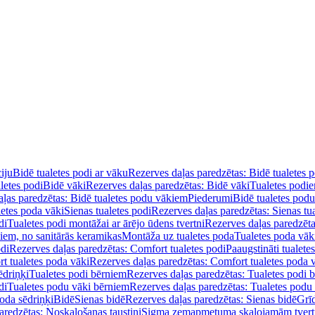
iju
Bidē tualetes podi ar vāku
Rezerves daļas paredzētas: Bidē tualetes 
letes podi
Bidē vāki
Rezerves daļas paredzētas: Bidē vāki
Tualetes podi
ļas paredzētas: Bidē tualetes podu vākiem
Piederumi
Bidē tualetes pod
letes poda vāki
Sienas tualetes podi
Rezerves daļas paredzētas: Sienas tu
di
Tualetes podi montāžai ar ārējo ūdens tvertni
Rezerves daļas paredzēta
diem, no sanitārās keramikas
Montāža uz tualetes poda
Tualetes poda vāk
odi
Rezerves daļas paredzētas: Comfort tualetes podi
Paaugstināti tualete
t tualetes poda vāki
Rezerves daļas paredzētas: Comfort tualetes poda 
ēdriņķi
Tualetes podi bērniem
Rezerves daļas paredzētas: Tualetes podi 
di
Tualetes podu vāki bērniem
Rezerves daļas paredzētas: Tualetes podu
oda sēdriņķi
Bidē
Sienas bidē
Rezerves daļas paredzētas: Sienas bidē
Grī
aredzētas: Noskalošanas taustiņi
Sigma zemapmetuma skalojamām tver