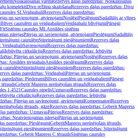
vertnēm
Noskalošanas vārsti
Rezerves daļas paredzētas: Noskalošanas
taļu komplekti
Divu režīmu skalošana
Rezerves daļas paredzētas: Divu
caurules SL
Veidgabali
Rezerves daļas paredzētas:
ejas un savienojumi, atvienojami
Noslēgi
Pieslēgumi
Sadalītājs ar vītnes
i
Blīves caurulēm un veidgabaliem
Veidgabalu blīvējumi
Pārsegi
Fit
Sistēmu caurules ML
Apsildes sistēmu
amas pārejas
Pārejas un savienojumi, atvienojami
Pieslēgumi
Sadalītājs
iprinājumi caurulēm
Stiprinājumi pieslēgumiem
Rezerves daļas
: Veidgabali
Savienojumi
Rezerves daļas paredzētas:
ali
Iebūvēta cirkulācija
Rezerves daļas paredzētas: Iebūvēta
dzētas: Pārejas un savienojumi, atvienojami
Noslēgi
Rezerves daļas
tas: Apsildes trejgabals
Apsildes pieslēgumi
Rezerves daļas
mi caurulēm
Stiprinājumi pieslēgumiem
Rezerves daļas paredzētas:
rves daļas paredzētas: Veidgabali
Pārejas un savienojumi,
s paredzētas: Piederumi
Blīves caurulēm un veidgabaliem
Pārsegi
 tērauds
Geberit Mapress nerūsējošais tērauds
Rezerves daļas
ules 1.4521
Caurules nipelis
Uzmavas
Rezerves daļas paredzētas:
Iebūvēta cirkulācija
Rezerves daļas paredzētas: Iebūvēta
dzētas: Pārejas un savienojumi, atvienojami
Kompensatori
Rezerves
nerūsējošais tērauds, gāze
Rezerves daļas paredzētas: Geberit Mapress
ļas paredzētas: Uzmavas
Pārejas
Rezerves daļas paredzētas:
zētas: Neatvienojamas pārejas
Pārejas un savienojumi,
ļas paredzētas: Pieslēgumi
GeberitMapress nerūsējošais tērauds,
Stiprinājumi pieslēgumiem
Rezerves daļas paredzētas: Stiprinājumi
aredzētas: Geberit Mapress C tērauds
Sistēmas caurules