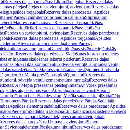
mi
Rezerves daļas paredzētas: Līkumi
Trejgabali
Rezerves daļas
ojamas pārejas
Pārejas un savienojumi, atvienojami
Rezerves daļas
slēgi
Apsildes trejgabals
Rezerves daļas paredzētas: Apsildes
abaliem
Pārsegi caurulēm
Stiprinājumi caurulēm
Stiprinājumi
Geberit Mapress varš
Uzmavas
Rezerves daļas paredzētas:
Iebūvēta cirkulācija
Rezerves daļas paredzētas: Iebūvēta
jas
Pārejas un savienojumi, atvienojami
Rezerves daļas paredzētas:
gabals
Rezerves daļas paredzētas: Apsildes trejgabals
Apsildes
 piederumi
Blīves caurulēm un veidgabaliem
Pārsegi
lekti atloku savienojumiem
Geberit higiēnas sistēma
Higiēniskās
s iekārtu
Rezerves daļas paredzētas: Skalošanas kastes un tualetes
ības ar higiēnas skalošanas iekārtu piederumi
Rezerves daļas
rošanas bloki
Tīkla komponenti
Lodveida ventiļi
Caurplūdes ventiļi
 daļas paredzētas: Ar Mapress presēšanas pieslēgumiem
Lodveida
eslēgumiem
Ar Mepla presēšanas pieslēgumiem
Rezerves daļas
lēgumiem
Lodveida ventiļi zemapmetuma montāžai
Rezerves daļas
redzētas: Ar Mepla presēšanas pieslēgumiem
Ar Volex presēšanas
m
Apsildes atgaisošanas vārsti
Ātrās atgaisošanas vārsti
Virsmu
Cauruļu līkumu balsti
Sadales skapji
Metāla sadales skapji
Sadalītāju
Termometrs
Pārejas
Rezerves daļas paredzētas: Pārejas
Sadalītāju
nības
Apsildes elementu sadalītāji
Rezerves daļas paredzētas: Apsildes
matori
Piederumi
Sadalītāju izolācija
Ēku kanalizācijas sistēmas
Geberit
s
Rezerves daļas paredzētas: Piekļuves caurules
Veidgabali
ezerves daļas paredzētas: Uzmavu savienojumi
Skavu
as: Savienotājelementi
Pieslēguma līkumi
Rezerves daļas paredzētas: