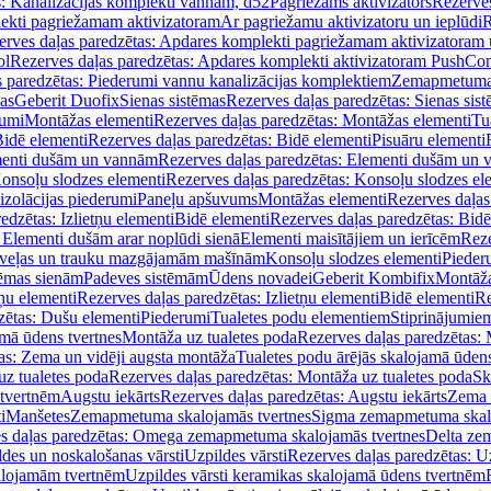
s: Kanalizācijas komplekti vannām, d52
Pagriežams aktivizators
Rezerves
lekti pagriežamam aktivizatoram
Ar pagriežamu aktivizatoru un ieplūdi
R
erves daļas paredzētas: Apdares komplekti pagriežamam aktivizatoram 
ol
Rezerves daļas paredzētas: Apdares komplekti aktivizatoram PushCon
s paredzētas: Piederumi vannu kanalizācijas komplektiem
Zemapmetuma c
mas
Geberit Duofix
Sienas sistēmas
Rezerves daļas paredzētas: Sienas sis
rumi
Montāžas elementi
Rezerves daļas paredzētas: Montāžas elementi
Tu
idē elementi
Rezerves daļas paredzētas: Bidē elementi
Pisuāru elementi
enti dušām un vannām
Rezerves daļas paredzētas: Elementi dušām un
onsoļu slodzes elementi
Rezerves daļas paredzētas: Konsoļu slodzes el
izolācijas piederumi
Paneļu apšuvums
Montāžas elementi
Rezerves daļas
edzētas: Izlietņu elementi
Bidē elementi
Rezerves daļas paredzētas: Bidē
 Elementi dušām arar noplūdi sienā
Elementi maisītājiem un ierīcēm
Reze
i veļas un trauku mazgājamām mašīnām
Konsoļu slodzes elementi
Pieder
tēmas sienām
Padeves sistēmām
Ūdens novadei
Geberit Kombifix
Montāža
tņu elementi
Rezerves daļas paredzētas: Izlietņu elementi
Bidē elementi
Re
zētas: Dušu elementi
Piederumi
Tualetes podu elementiem
Stiprinājumie
amā ūdens tvertnes
Montāža uz tualetes poda
Rezerves daļas paredzētas: 
as: Zema un vidēji augsta montāža
Tualetes podu ārējās skalojamā ūdens
z tualetes poda
Rezerves daļas paredzētas: Montāža uz tualetes poda
Sk
 tvertnēm
Augstu iekārts
Rezerves daļas paredzētas: Augstu iekārts
Zema 
i
Manšetes
Zemapmetuma skalojamās tvertnes
Sigma zemapmetuma skalo
s daļas paredzētas: Omega zemapmetuma skalojamās tvertnes
Delta ze
des un noskalošanas vārsti
Uzpildes vārsti
Rezerves daļas paredzētas: Uz
alojamām tvertnēm
Uzpildes vārsti keramikas skalojamā ūdens tvertnēm