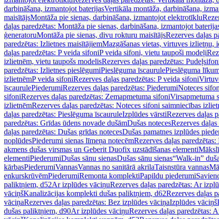
darbināšana, izmantojot baterijas
Vertikāla montāža, darbināšana, izma
maisītājs
Montāža pie sienas, darbināšana, izmantojot elektrotīklu
Rezer
daļas paredzētas: Montāža pie sienas, darbināšana, izmantojot baterija
ģeneratoru
Montāža pie sienas, divu rokturu maisītājs
Rezerves daļas pa
paredzētas: Izlietnes maisītājiem
Mazgāšanas vietas, virtuves izlietņu, i
daļas paredzētas: P veida sifoni
P veida sifoni, vietu taupoši modeļi
Reze
izlietnēm, vietu taupošs modelis
Rezerves daļas paredzētas: Pudeļsifoni
paredzētas: Izlietnes pieslēgumi
Pieslēguma īscaurule
Pieslēguma līkum
izlietnēm
P veida sifoni
Rezerves daļas paredzētas: P veida sifoni
Virtuv
īscaurule
Piederumi
Rezerves daļas paredzētas: Piederumi
Noteces sifo
sifoni
Rezerves daļas paredzētas: Zemapmetuma sifoni
Virsapmetuma s
izlietnēm
Rezerves daļas paredzētas: Noteces sifoni saimniecības izlie
daļas paredzētas: Pieslēguma īscaurule
Izplūdes vārsti
Rezerves daļas pa
paredzētas: Grīdas ūdens novade dušām
Dušas noteces
Rezerves daļas
daļas paredzētas: Dušas grīdas noteces
Dušas pamatnes izplūdes piede
noplūdes
Piederumi sienas līmeņa notecēm
Rezerves daļas paredzētas:
akmens dušas virsmas un Geberit Duofix uzstādīšanas elementi
Mākslī
elementi
Piederumi
Dušas sānu sienas
Dušas sānu sienas
“Walk-in” duša
kārbas
Piederumi
Vannas
Vannas no sanitārā akrila
Taisnstūra vannas
Mā
enkurskrūvēm
Piederumi
Remonta komplekti
Papildu piederumi
Savien
paliktņiem, d52
Ar izplūdes vāciņu
Rezerves daļas paredzētas: Ar izpl
vāciņš
Kanalizācijas komplekti dušas paliktņiem, d62
Rezerves daļas p
vāciņa
Rezerves daļas paredzētas: Bez izplūdes vāciņa
Izplūdes vāciņš
dušas paliktņiem, d90
Ar izplūdes vāciņu
Rezerves daļas paredzētas: A