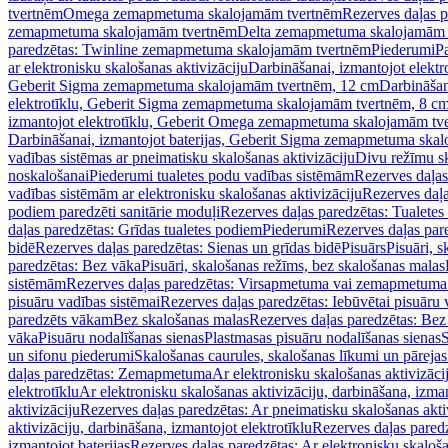
tvertnēm
Omega zemapmetuma skalojamām tvertnēm
Rezerves daļas 
zemapmetuma skalojamām tvertnēm
Delta zemapmetuma skalojamām 
paredzētas: Twinline zemapmetuma skalojamām tvertnēm
Piederumi
Pa
ar elektronisku skalošanas aktivizāciju
Darbināšanai, izmantojot elek
Geberit Sigma zemapmetuma skalojamām tvertnēm, 12 cm
Darbināšan
elektrotīklu, Geberit Sigma zemapmetuma skalojamām tvertnēm, 8 c
izmantojot elektrotīklu, Geberit Omega zemapmetuma skalojamām tv
Darbināšanai, izmantojot baterijas, Geberit Sigma zemapmetuma ska
vadības sistēmas ar pneimatisku skalošanas aktivizāciju
Divu režīmu s
noskalošanai
Piederumi tualetes podu vadības sistēmām
Rezerves daļas
vadības sistēmām ar elektronisku skalošanas aktivizāciju
Rezerves daļa
podiem paredzēti sanitārie moduļi
Rezerves daļas paredzētas: Tualetes
daļas paredzētas: Grīdas tualetes podiem
Piederumi
Rezerves daļas par
bidē
Rezerves daļas paredzētas: Sienas un grīdas bidē
Pisuārs
Pisuāri, 
paredzētas: Bez vāka
Pisuāri, skalošanas režīms, bez skalošanas malas
sistēmām
Rezerves daļas paredzētas: Virsapmetuma vai zemapmetuma 
pisuāru vadības sistēmai
Rezerves daļas paredzētas: Iebūvētai pisuāru 
paredzēts vākam
Bez skalošanas malas
Rezerves daļas paredzētas: Bez
vāka
Pisuāru nodalīšanas sienas
Plastmasas pisuāru nodalīšanas sienas
S
un sifonu piederumi
Skalošanas caurules, skalošanas līkumi un pārejas
daļas paredzētas: Zemapmetuma
Ar elektronisku skalošanas aktivizācij
elektrotīklu
Ar elektronisku skalošanas aktivizāciju, darbināšana, izman
aktivizāciju
Rezerves daļas paredzētas: Ar pneimatisku skalošanas akti
aktivizāciju, darbināšana, izmantojot elektrotīklu
Rezerves daļas paredz
izmantojot baterijas
Rezerves daļas paredzētas: Ar elektronisku skalošan