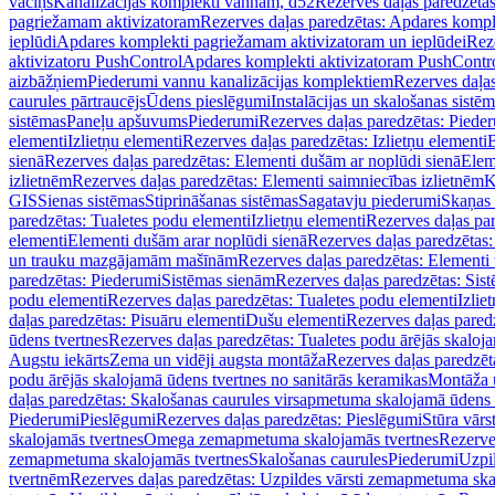
vāciņš
Kanalizācijas komplekti vannām, d52
Rezerves daļas paredzēta
pagriežamam aktivizatoram
Rezerves daļas paredzētas: Apdares komp
ieplūdi
Apdares komplekti pagriežamam aktivizatoram un ieplūdei
Rez
aktivizatoru PushControl
Apdares komplekti aktivizatoram PushContr
aizbāžņiem
Piederumi vannu kanalizācijas komplektiem
Rezerves daļa
caurules pārtraucējs
Ūdens pieslēgumi
Instalācijas un skalošanas sistē
sistēmas
Paneļu apšuvums
Piederumi
Rezerves daļas paredzētas: Piede
elementi
Izlietņu elementi
Rezerves daļas paredzētas: Izlietņu elementi
B
sienā
Rezerves daļas paredzētas: Elementi dušām ar noplūdi sienā
Elem
izlietnēm
Rezerves daļas paredzētas: Elementi saimniecības izlietnēm
K
GIS
Sienas sistēmas
Stiprināšanas sistēmas
Sagatavju piederumi
Skaņas 
paredzētas: Tualetes podu elementi
Izlietņu elementi
Rezerves daļas par
elementi
Elementi dušām arar noplūdi sienā
Rezerves daļas paredzētas:
un trauku mazgājamām mašīnām
Rezerves daļas paredzētas: Element
paredzētas: Piederumi
Sistēmas sienām
Rezerves daļas paredzētas: Sis
podu elementi
Rezerves daļas paredzētas: Tualetes podu elementi
Izlie
daļas paredzētas: Pisuāru elementi
Dušu elementi
Rezerves daļas pared
ūdens tvertnes
Rezerves daļas paredzētas: Tualetes podu ārējās skaloj
Augstu iekārts
Zema un vidēji augsta montāža
Rezerves daļas paredzēt
podu ārējās skalojamā ūdens tvertnes no sanitārās keramikas
Montāža u
daļas paredzētas: Skalošanas caurules virsapmetuma skalojamā ūdens
Piederumi
Pieslēgumi
Rezerves daļas paredzētas: Pieslēgumi
Stūra vārst
skalojamās tvertnes
Omega zemapmetuma skalojamās tvertnes
Rezerve
zemapmetuma skalojamās tvertnes
Skalošanas caurules
Piederumi
Uzpil
tvertnēm
Rezerves daļas paredzētas: Uzpildes vārsti zemapmetuma sk