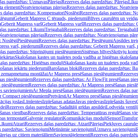
ļas paredzētas: Uzmavas
Pārejas
Rezerves daļas paredzētas: Pārejas
Līku
ta elementi
Neatvienojamas pārejas
Rezerves daļas paredzētas: Neatvien
s daļas paredzētas: Kompensatori
Noslēgi
Rezerves daļas paredzētas: No
slēgumi
Geberit Mapress C tērauds, piederumi
Blīves caurulēm un veidg
m
Geberit Mapress varš
Geberit Mapress varš
Rezerves daļas paredzētas: 
ļas paredzētas: Līkumi
Trejgabali
Rezerves daļas paredzētas: Trejgabali
Neatvienojamas pārejas
Rezerves daļas paredzētas: Neatvienojamas pāre
: Noslēgi
Pieslēgumi
Rezerves daļas paredzētas: Pieslēgumi
Apsildes trej
ress varš, piederumi
Rezerves daļas paredzētas: Geberit Mapress varš,
ļas paredzētas: Stiprinājumi pieslēgumiem
Sistēmas blīves
Skrūvju komp
iekārtas
Skalošanas kastes un tualetes poda vadība ar higiēnas skalošana
aļas paredzētas: Higiēnas moduļi
Skalošanas kastu un tualetes poda vad
lošanas iekārtu piederumi
Barošanas bloki
Rezerves daļas paredzētas: Ba
iļi zemapmetuma montāžai
Ar Mapress presēšanas pieslēgumiem
Rezerves
nas pieslēgumiem
Rezerves daļas paredzētas: Ar FlowFit presēšanas pi
s pieslēgumiem
Rezerves daļas paredzētas: Ar Mapress presēšanas pies
es savienojumiem
Ar Mepla presēšanas pieslēgumiem
Rezerves daļas pa
Ar Compact pieslēgumiem
Pretvārsti
Ar Mapress presēšanas pieslēgumie
ācijas joslas
Līmlentes
Izplešanas adatas
Javas piedevas
Izplešanās šuves
ldei
Rezerves daļas paredzētas: Sadalītāji grīdas apsildei
Lodveida ventiļi
šanas vienības
Rezerves daļas paredzētas: Temperatūras regulēšanas vie
pas termostati
Galvenie regulatori
Komunikācijas moduļi
Sensori
Transfor
Līkumi
Atzari
Rezerves daļas paredzētas: Atzari
Pārejas
Piekļuves caurule
s paredzētas: Savienojumi
Metināmie savienojumi
Uzmavu savienojumi
R
ārejas uz citiem materiāliem
Savienotājelementi
Rezerves daļas paredzēt