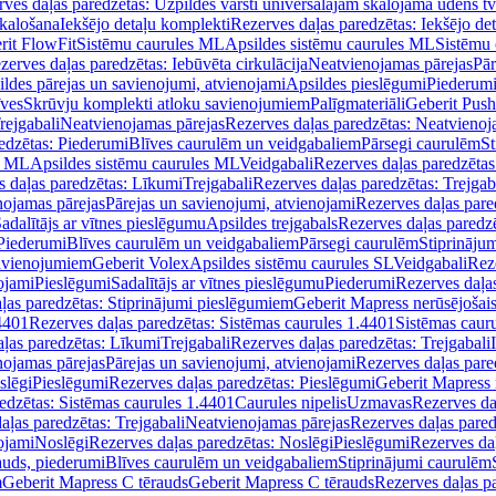
ves daļas paredzētas: Uzpildes vārsti universālajām skalojamā ūdens t
skalošana
Iekšējo detaļu komplekti
Rezerves daļas paredzētas: Iekšējo de
rit FlowFit
Sistēmu caurules ML
Apsildes sistēmu caurules ML
Sistēmu 
zerves daļas paredzētas: Iebūvēta cirkulācija
Neatvienojamas pārejas
Pār
ldes pārejas un savienojumi, atvienojami
Apsildes pieslēgumi
Piederum
īves
Skrūvju komplekti atloku savienojumiem
Palīgmateriāli
Geberit Push
rejgabali
Neatvienojamas pārejas
Rezerves daļas paredzētas: Neatvienoj
edzētas: Piederumi
Blīves caurulēm un veidgabaliem
Pārsegi caurulēm
St
s ML
Apsildes sistēmu caurules ML
Veidgabali
Rezerves daļas paredzētas
 daļas paredzētas: Līkumi
Trejgabali
Rezerves daļas paredzētas: Trejgab
nojamas pārejas
Pārejas un savienojumi, atvienojami
Rezerves daļas pare
adalītājs ar vītnes pieslēgumu
Apsildes trejgabals
Rezerves daļas paredzē
 Piederumi
Blīves caurulēm un veidgabaliem
Pārsegi caurulēm
Stiprināju
savienojumiem
Geberit Volex
Apsildes sistēmu caurules SL
Veidgabali
Reze
ojami
Pieslēgumi
Sadalītājs ar vītnes pieslēgumu
Piederumi
Rezerves daļa
ļas paredzētas: Stiprinājumi pieslēgumiem
Geberit Mapress nerūsējošais
4401
Rezerves daļas paredzētas: Sistēmas caurules 1.4401
Sistēmas caur
ļas paredzētas: Līkumi
Trejgabali
Rezerves daļas paredzētas: Trejgabali
nojamas pārejas
Pārejas un savienojumi, atvienojami
Rezerves daļas pare
slēgi
Pieslēgumi
Rezerves daļas paredzētas: Pieslēgumi
Geberit Mapress 
edzētas: Sistēmas caurules 1.4401
Caurules nipelis
Uzmavas
Rezerves da
aļas paredzētas: Trejgabali
Neatvienojamas pārejas
Rezerves daļas pared
ojami
Noslēgi
Rezerves daļas paredzētas: Noslēgi
Pieslēgumi
Rezerves da
auds, piederumi
Blīves caurulēm un veidgabaliem
Stiprinājumi caurulēm
m
Geberit Mapress C tērauds
Geberit Mapress C tērauds
Rezerves daļas p