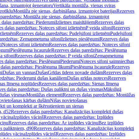
šana, izmantojot ģeneratoru
Vertikāla montāža, vienas sviras
rotīklu
Montāža pie sienas, darbināšana, izmantojot baterijas
Rezerves
paredzētas: Montāža pie sienas, darbināšana, izmantojot
 daļas paredzētas: Piederumi
Izlietnes maisītājiem
Rezerves daļas
s daļas paredzētas: Noteces sifoni izlietnēm
P veida sifoni
Rezerves
izlietnēm
Rezerves daļas paredzētas: Pudeļsifoni izlietnēm
Pudeļsifoni
paredzētas: Zemapmetuma sifoni
Izlietnes pieslēgumi
Rezerves daļas
i
Noteces sifoni izlietnēm
Rezerves daļas paredzētas: Noteces sifoni
lēgumi
Pieslēguma īscaurule
Rezerves daļas paredzētas: Pieslēguma
a sifoni
Rezerves daļas paredzētas: P veida sifoni
Zemapmetuma
s daļas paredzētas: Pieslēgumi
Piederumi
Noteces sifoni saimniecības
daļas paredzētas: Pieslēguma līkumi
Pieslēguma īscaurule
Rezerves
mi
Dušas un vannas
Dušas
Grīdas ūdens novade dušām
Rezerves daļas
edzētas: Piederumi dušas kanāliem
Dušas grīdas noteces
Rezerves
nas līmeņa noplūdes
Rezerves daļas paredzētas: Sienas līmeņa
es daļas paredzētas: Dušas paliktņi un dušas virsmas
Mākslīgā
dušas virsmas
Montāžas elementi
Rezerves daļas paredzētas: Montāžas
ovietošanas kārbas dušām
Nišas novietošanas
ti un komplekti ar šķērsstieņiem un sienas
m, d52
Rezerves daļas paredzētas: Kanalizācijas komplekti dušas
 vāciņa
Izplūdes vāciņš
Rezerves daļas paredzētas: Izplūdes
āciņu
Rezerves daļas paredzētas: Ar izplūdes vāciņu
Bez izplūdes
s paliktņiem, d90
Rezerves daļas paredzētas: Kanalizācijas komplekti
plūdes vāciņa
Izplūdes vāciņš
Rezerves daļas paredzētas: Izplūdes