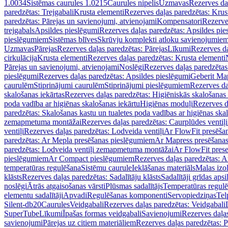
1.0034
Sistēmas caurules 1.0215
Caurules nipelis
Uzmavas
Rezerves da
paredzētas: Trejgabali
Krusta elementi
Rezerves daļas paredzētas: Krus
paredzētas: Pārejas un savienojumi, atvienojami
Kompensatori
Rezerve
trejgabals
Apsildes pieslēgumi
Rezerves daļas paredzētas: Apsildes pie
pieslēgumiem
Sistēmas blīves
Skrūvju komplekti atloku savienojumie
Uzmavas
Pārejas
Rezerves daļas paredzētas: Pārejas
Līkumi
Rezerves da
cirkulācija
Krusta elementi
Rezerves daļas paredzētas: Krusta elementi
Pārejas un savienojumi, atvienojami
Noslēgi
Rezerves daļas paredzētas
pieslēgumi
Rezerves daļas paredzētas: Apsildes pieslēgumi
Geberit Map
caurulēm
Stiprinājumi caurulēm
Stiprinājumi pieslēgumiem
Rezerves da
skalošanas iekārtas
Rezerves daļas paredzētas: Higiēniskās skalošanas 
poda vadība ar higiēnas skalošanas iekārtu
Higiēnas moduļi
Rezerves d
paredzētas: Skalošanas kastu un tualetes poda vadības ar higiēnas ska
zemapmetuma montāžai
Rezerves daļas paredzētas: Caurplūdes vent
ventiļi
Rezerves daļas paredzētas: Lodveida ventiļi
Ar FlowFit presēša
paredzētas: Ar Mepla presēšanas pieslēgumiem
Ar Mapress presēšana
paredzētas: Lodveida ventiļi zemapmetuma montāžai
Ar FlowFit pres
pieslēgumiem
Ar Compact pieslēgumiem
Rezerves daļas paredzētas: 
temperatūras regulēšana
Sistēmu caurule
Ieklāšanas materiāls
Malas izol
klāsts
Rezerves daļas paredzētas: Sadalītāju klāsts
Sadalītāji grīdas apsi
noslēgi
Ātrās atgaisošanas vārsti
Plūsmas sadalītājs
Temperatūras regulē
elementu sadalītāji
Apvadi
Regulēšanas komponenti
Servopiedziņas
Tel
Silent-db20
Caurules
Veidgabali
Rezerves daļas paredzētas: Veidgabali
SuperTube
Līkumi
Īpašas formas veidgabali
Savienojumi
Rezerves daļa
savienojumi
Pārejas uz citiem materiāliem
Rezerves daļas paredzētas: P