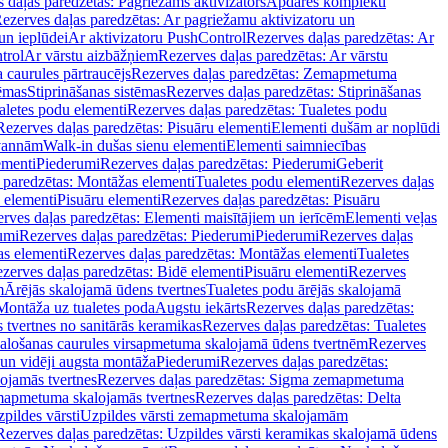
 daļas paredzētas: Pagriežams aktivizators
Apdares komplekti
ezerves daļas paredzētas: Ar pagriežamu aktivizatoru un
un ieplūdei
Ar aktivizatoru PushControl
Rezerves daļas paredzētas: Ar
trol
Ar vārstu aizbāžņiem
Rezerves daļas paredzētas: Ar vārstu
aurules pārtraucējs
Rezerves daļas paredzētas: Zemapmetuma
tēmas
Stiprināšanas sistēmas
Rezerves daļas paredzētas: Stiprināšanas
aletes podu elementi
Rezerves daļas paredzētas: Tualetes podu
Rezerves daļas paredzētas: Pisuāru elementi
Elementi dušām ar noplūdi
 vannām
Walk-in dušas sienu elementi
Elementi saimniecības
ementi
Piederumi
Rezerves daļas paredzētas: Piederumi
Geberit
 paredzētas: Montāžas elementi
Tualetes podu elementi
Rezerves daļas
 elementi
Pisuāru elementi
Rezerves daļas paredzētas: Pisuāru
rves daļas paredzētas: Elementi maisītājiem un ierīcēm
Elementi veļas
umi
Rezerves daļas paredzētas: Piederumi
Piederumi
Rezerves daļas
s elementi
Rezerves daļas paredzētas: Montāžas elementi
Tualetes
zerves daļas paredzētas: Bidē elementi
Pisuāru elementi
Rezerves
m
Ārējās skalojamā ūdens tvertnes
Tualetes podu ārējās skalojamā
Montāža uz tualetes poda
Augstu iekārts
Rezerves daļas paredzētas:
 tvertnes no sanitārās keramikas
Rezerves daļas paredzētas: Tualetes
alošanas caurules virsapmetuma skalojamā ūdens tvertnēm
Rezerves
un vidēji augsta montāža
Piederumi
Rezerves daļas paredzētas:
jamās tvertnes
Rezerves daļas paredzētas: Sigma zemapmetuma
mapmetuma skalojamās tvertnes
Rezerves daļas paredzētas: Delta
pildes vārsti
Uzpildes vārsti zemapmetuma skalojamām
Rezerves daļas paredzētas: Uzpildes vārsti keramikas skalojamā ūdens