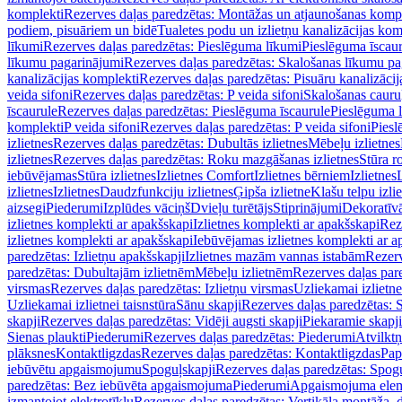
komplekti
Rezerves daļas paredzētas: Montāžas un atjaunošanas komp
podiem, pisuāriem un bidē
Tualetes podu un izlietņu kanalizācijas kom
līkumi
Rezerves daļas paredzētas: Pieslēguma līkumi
Pieslēguma īscau
līkumu pagarinājumi
Rezerves daļas paredzētas: Skalošanas līkumu p
kanalizācijas komplekti
Rezerves daļas paredzētas: Pisuāru kanalizāci
veida sifoni
Rezerves daļas paredzētas: P veida sifoni
Skalošanas cauru
īscaurule
Rezerves daļas paredzētas: Pieslēguma īscaurule
Pieslēguma 
komplekti
P veida sifoni
Rezerves daļas paredzētas: P veida sifoni
Piesl
izlietnes
Rezerves daļas paredzētas: Dubultās izlietnes
Mēbeļu izlietnes
izlietnes
Rezerves daļas paredzētas: Roku mazgāšanas izlietnes
Stūra r
iebūvējamas
Stūra izlietnes
Izlietnes Comfort
Izlietnes bērniem
Izlietnes
izlietnes
Izlietnes
Daudzfunkciju izlietnes
Ģipša izlietne
Klašu telpu izli
aizsegi
Piederumi
Izplūdes vāciņš
Dvieļu turētājs
Stiprinājumi
Dekoratīv
izlietnes komplekti ar apakšskapi
Izlietnes komplekti ar apakšskapi
Rez
izlietnes komplekti ar apakšskapi
Iebūvējamas izlietnes komplekti ar a
paredzētas: Izlietņu apakšskapji
Izlietnes mazām vannas istabām
Rezerv
paredzētas: Dubultajām izlietnēm
Mēbeļu izlietnēm
Rezerves daļas par
virsmas
Rezerves daļas paredzētas: Izlietņu virsmas
Uzliekamai izlietn
Uzliekamai izlietnei taisnstūra
Sānu skapji
Rezerves daļas paredzētas: 
skapji
Rezerves daļas paredzētas: Vidēji augsti skapji
Piekaramie skapji
Sienas plaukti
Piederumi
Rezerves daļas paredzētas: Piederumi
Atvilktņ
plāksnes
Kontaktligzdas
Rezerves daļas paredzētas: Kontaktligzdas
Pap
iebūvētu apgaismojumu
Spoguļskapji
Rezerves daļas paredzētas: Spog
paredzētas: Bez iebūvēta apgaismojuma
Piederumi
Apgaismojuma elem
izmantojot elektrotīklu
Rezerves daļas paredzētas: Vertikāla montāža, d