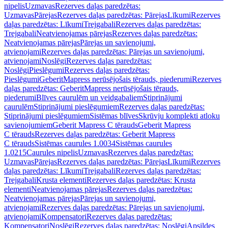
nipelis
Uzmavas
Rezerves daļas paredzētas:
Uzmavas
Pārejas
Rezerves daļas paredzētas: Pārejas
Līkumi
Rezerves
daļas paredzētas: Līkumi
Trejgabali
Rezerves daļas paredzētas:
Trejgabali
Neatvienojamas pārejas
Rezerves daļas paredzētas:
Neatvienojamas pārejas
Pārejas un savienojumi,
atvienojami
Rezerves daļas paredzētas: Pārejas un savienojumi,
atvienojami
Noslēgi
Rezerves daļas paredzētas:
Noslēgi
Pieslēgumi
Rezerves daļas paredzētas:
Pieslēgumi
GeberitMapress nerūsējošais tērauds, piederumi
Rezerves
daļas paredzētas: GeberitMapress nerūsējošais tērauds,
piederumi
Blīves caurulēm un veidgabaliem
Stiprinājumi
caurulēm
Stiprinājumi pieslēgumiem
Rezerves daļas paredzētas:
Stiprinājumi pieslēgumiem
Sistēmas blīves
Skrūvju komplekti atloku
savienojumiem
Geberit Mapress C tērauds
Geberit Mapress
C tērauds
Rezerves daļas paredzētas: Geberit Mapress
C tērauds
Sistēmas caurules 1.0034
Sistēmas caurules
1.0215
Caurules nipelis
Uzmavas
Rezerves daļas paredzētas:
Uzmavas
Pārejas
Rezerves daļas paredzētas: Pārejas
Līkumi
Rezerves
daļas paredzētas: Līkumi
Trejgabali
Rezerves daļas paredzētas:
Trejgabali
Krusta elementi
Rezerves daļas paredzētas: Krusta
elementi
Neatvienojamas pārejas
Rezerves daļas paredzētas:
Neatvienojamas pārejas
Pārejas un savienojumi,
atvienojami
Rezerves daļas paredzētas: Pārejas un savienojumi,
atvienojami
Kompensatori
Rezerves daļas paredzētas:
Kompensatori
Noslēgi
Rezerves daļas paredzētas: Noslēgi
Apsildes