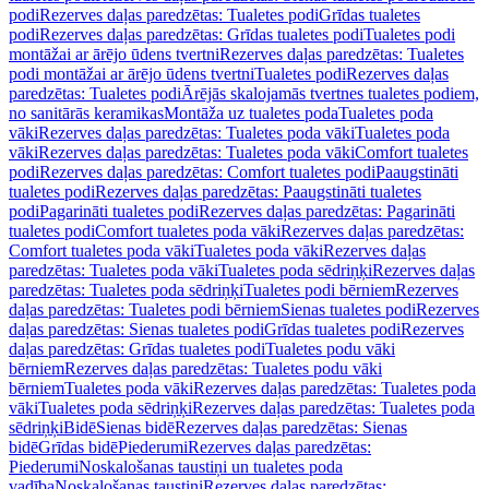
podi
Rezerves daļas paredzētas: Tualetes podi
Grīdas tualetes
podi
Rezerves daļas paredzētas: Grīdas tualetes podi
Tualetes podi
montāžai ar ārējo ūdens tvertni
Rezerves daļas paredzētas: Tualetes
podi montāžai ar ārējo ūdens tvertni
Tualetes podi
Rezerves daļas
paredzētas: Tualetes podi
Ārējās skalojamās tvertnes tualetes podiem,
no sanitārās keramikas
Montāža uz tualetes poda
Tualetes poda
vāki
Rezerves daļas paredzētas: Tualetes poda vāki
Tualetes poda
vāki
Rezerves daļas paredzētas: Tualetes poda vāki
Comfort tualetes
podi
Rezerves daļas paredzētas: Comfort tualetes podi
Paaugstināti
tualetes podi
Rezerves daļas paredzētas: Paaugstināti tualetes
podi
Pagarināti tualetes podi
Rezerves daļas paredzētas: Pagarināti
tualetes podi
Comfort tualetes poda vāki
Rezerves daļas paredzētas:
Comfort tualetes poda vāki
Tualetes poda vāki
Rezerves daļas
paredzētas: Tualetes poda vāki
Tualetes poda sēdriņķi
Rezerves daļas
paredzētas: Tualetes poda sēdriņķi
Tualetes podi bērniem
Rezerves
daļas paredzētas: Tualetes podi bērniem
Sienas tualetes podi
Rezerves
daļas paredzētas: Sienas tualetes podi
Grīdas tualetes podi
Rezerves
daļas paredzētas: Grīdas tualetes podi
Tualetes podu vāki
bērniem
Rezerves daļas paredzētas: Tualetes podu vāki
bērniem
Tualetes poda vāki
Rezerves daļas paredzētas: Tualetes poda
vāki
Tualetes poda sēdriņķi
Rezerves daļas paredzētas: Tualetes poda
sēdriņķi
Bidē
Sienas bidē
Rezerves daļas paredzētas: Sienas
bidē
Grīdas bidē
Piederumi
Rezerves daļas paredzētas:
Piederumi
Noskalošanas taustiņi un tualetes poda
vadība
Noskalošanas taustiņi
Rezerves daļas paredzētas: