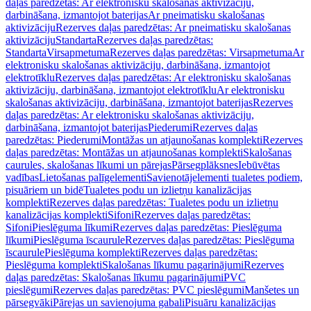
daļas paredzētas: Ar elektronisku skalošanas aktivizāciju,
darbināšana, izmantojot baterijas
Ar pneimatisku skalošanas
aktivizāciju
Rezerves daļas paredzētas: Ar pneimatisku skalošanas
aktivizāciju
Standarta
Rezerves daļas paredzētas:
Standarta
Virsapmetuma
Rezerves daļas paredzētas: Virsapmetuma
Ar
elektronisku skalošanas aktivizāciju, darbināšana, izmantojot
elektrotīklu
Rezerves daļas paredzētas: Ar elektronisku skalošanas
aktivizāciju, darbināšana, izmantojot elektrotīklu
Ar elektronisku
skalošanas aktivizāciju, darbināšana, izmantojot baterijas
Rezerves
daļas paredzētas: Ar elektronisku skalošanas aktivizāciju,
darbināšana, izmantojot baterijas
Piederumi
Rezerves daļas
paredzētas: Piederumi
Montāžas un atjaunošanas komplekti
Rezerves
daļas paredzētas: Montāžas un atjaunošanas komplekti
Skalošanas
caurules, skalošanas līkumi un pārejas
Pārsegplāksnes
Iebūvētas
vadības
Lietošanas palīgelementi
Savienotājelementi tualetes podiem,
pisuāriem un bidē
Tualetes podu un izlietņu kanalizācijas
komplekti
Rezerves daļas paredzētas: Tualetes podu un izlietņu
kanalizācijas komplekti
Sifoni
Rezerves daļas paredzētas:
Sifoni
Pieslēguma līkumi
Rezerves daļas paredzētas: Pieslēguma
līkumi
Pieslēguma īscaurule
Rezerves daļas paredzētas: Pieslēguma
īscaurule
Pieslēguma komplekti
Rezerves daļas paredzētas:
Pieslēguma komplekti
Skalošanas līkumu pagarinājumi
Rezerves
daļas paredzētas: Skalošanas līkumu pagarinājumi
PVC
pieslēgumi
Rezerves daļas paredzētas: PVC pieslēgumi
Manšetes un
pārsegvāki
Pārejas un savienojuma gabali
Pisuāru kanalizācijas