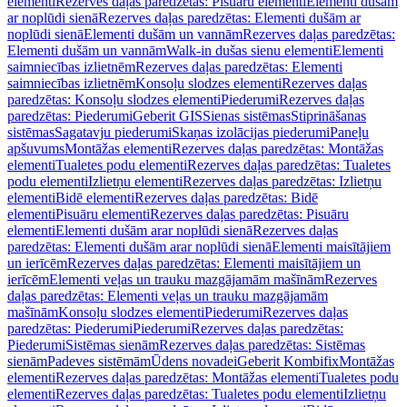
elementi
Rezerves daļas paredzētas: Pisuāru elementi
Elementi dušām
ar noplūdi sienā
Rezerves daļas paredzētas: Elementi dušām ar
noplūdi sienā
Elementi dušām un vannām
Rezerves daļas paredzētas:
Elementi dušām un vannām
Walk-in dušas sienu elementi
Elementi
saimniecības izlietnēm
Rezerves daļas paredzētas: Elementi
saimniecības izlietnēm
Konsoļu slodzes elementi
Rezerves daļas
paredzētas: Konsoļu slodzes elementi
Piederumi
Rezerves daļas
paredzētas: Piederumi
Geberit GIS
Sienas sistēmas
Stiprināšanas
sistēmas
Sagatavju piederumi
Skaņas izolācijas piederumi
Paneļu
apšuvums
Montāžas elementi
Rezerves daļas paredzētas: Montāžas
elementi
Tualetes podu elementi
Rezerves daļas paredzētas: Tualetes
podu elementi
Izlietņu elementi
Rezerves daļas paredzētas: Izlietņu
elementi
Bidē elementi
Rezerves daļas paredzētas: Bidē
elementi
Pisuāru elementi
Rezerves daļas paredzētas: Pisuāru
elementi
Elementi dušām arar noplūdi sienā
Rezerves daļas
paredzētas: Elementi dušām arar noplūdi sienā
Elementi maisītājiem
un ierīcēm
Rezerves daļas paredzētas: Elementi maisītājiem un
ierīcēm
Elementi veļas un trauku mazgājamām mašīnām
Rezerves
daļas paredzētas: Elementi veļas un trauku mazgājamām
mašīnām
Konsoļu slodzes elementi
Piederumi
Rezerves daļas
paredzētas: Piederumi
Piederumi
Rezerves daļas paredzētas:
Piederumi
Sistēmas sienām
Rezerves daļas paredzētas: Sistēmas
sienām
Padeves sistēmām
Ūdens novadei
Geberit Kombifix
Montāžas
elementi
Rezerves daļas paredzētas: Montāžas elementi
Tualetes podu
elementi
Rezerves daļas paredzētas: Tualetes podu elementi
Izlietņu