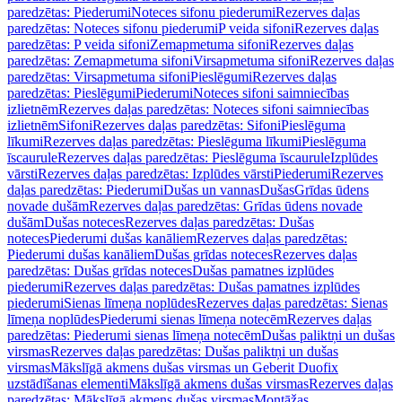
paredzētas: Piederumi
Noteces sifonu piederumi
Rezerves daļas
paredzētas: Noteces sifonu piederumi
P veida sifoni
Rezerves daļas
paredzētas: P veida sifoni
Zemapmetuma sifoni
Rezerves daļas
paredzētas: Zemapmetuma sifoni
Virsapmetuma sifoni
Rezerves daļas
paredzētas: Virsapmetuma sifoni
Pieslēgumi
Rezerves daļas
paredzētas: Pieslēgumi
Piederumi
Noteces sifoni saimniecības
izlietnēm
Rezerves daļas paredzētas: Noteces sifoni saimniecības
izlietnēm
Sifoni
Rezerves daļas paredzētas: Sifoni
Pieslēguma
līkumi
Rezerves daļas paredzētas: Pieslēguma līkumi
Pieslēguma
īscaurule
Rezerves daļas paredzētas: Pieslēguma īscaurule
Izplūdes
vārsti
Rezerves daļas paredzētas: Izplūdes vārsti
Piederumi
Rezerves
daļas paredzētas: Piederumi
Dušas un vannas
Dušas
Grīdas ūdens
novade dušām
Rezerves daļas paredzētas: Grīdas ūdens novade
dušām
Dušas noteces
Rezerves daļas paredzētas: Dušas
noteces
Piederumi dušas kanāliem
Rezerves daļas paredzētas:
Piederumi dušas kanāliem
Dušas grīdas noteces
Rezerves daļas
paredzētas: Dušas grīdas noteces
Dušas pamatnes izplūdes
piederumi
Rezerves daļas paredzētas: Dušas pamatnes izplūdes
piederumi
Sienas līmeņa noplūdes
Rezerves daļas paredzētas: Sienas
līmeņa noplūdes
Piederumi sienas līmeņa notecēm
Rezerves daļas
paredzētas: Piederumi sienas līmeņa notecēm
Dušas paliktņi un dušas
virsmas
Rezerves daļas paredzētas: Dušas paliktņi un dušas
virsmas
Mākslīgā akmens dušas virsmas un Geberit Duofix
uzstādīšanas elementi
Mākslīgā akmens dušas virsmas
Rezerves daļas
paredzētas: Mākslīgā akmens dušas virsmas
Montāžas