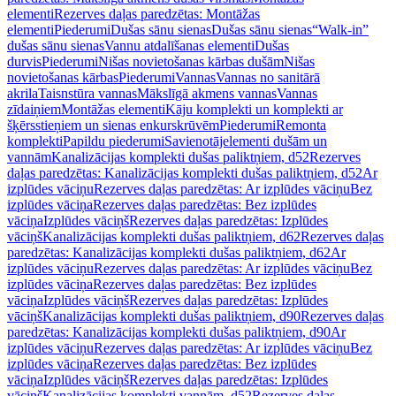
elementi
Rezerves daļas paredzētas: Montāžas
elementi
Piederumi
Dušas sānu sienas
Dušas sānu sienas
“Walk-in”
dušas sānu sienas
Vannu atdalīšanas elementi
Dušas
durvis
Piederumi
Nišas novietošanas kārbas dušām
Nišas
novietošanas kārbas
Piederumi
Vannas
Vannas no sanitārā
akrila
Taisnstūra vannas
Mākslīgā akmens vannas
Vannas
zīdaiņiem
Montāžas elementi
Kāju komplekti un komplekti ar
šķērsstieņiem un sienas enkurskrūvēm
Piederumi
Remonta
komplekti
Papildu piederumi
Savienotājelementi dušām un
vannām
Kanalizācijas komplekti dušas paliktņiem, d52
Rezerves
daļas paredzētas: Kanalizācijas komplekti dušas paliktņiem, d52
Ar
izplūdes vāciņu
Rezerves daļas paredzētas: Ar izplūdes vāciņu
Bez
izplūdes vāciņa
Rezerves daļas paredzētas: Bez izplūdes
vāciņa
Izplūdes vāciņš
Rezerves daļas paredzētas: Izplūdes
vāciņš
Kanalizācijas komplekti dušas paliktņiem, d62
Rezerves daļas
paredzētas: Kanalizācijas komplekti dušas paliktņiem, d62
Ar
izplūdes vāciņu
Rezerves daļas paredzētas: Ar izplūdes vāciņu
Bez
izplūdes vāciņa
Rezerves daļas paredzētas: Bez izplūdes
vāciņa
Izplūdes vāciņš
Rezerves daļas paredzētas: Izplūdes
vāciņš
Kanalizācijas komplekti dušas paliktņiem, d90
Rezerves daļas
paredzētas: Kanalizācijas komplekti dušas paliktņiem, d90
Ar
izplūdes vāciņu
Rezerves daļas paredzētas: Ar izplūdes vāciņu
Bez
izplūdes vāciņa
Rezerves daļas paredzētas: Bez izplūdes
vāciņa
Izplūdes vāciņš
Rezerves daļas paredzētas: Izplūdes
vāciņš
Kanalizācijas komplekti vannām, d52
Rezerves daļas