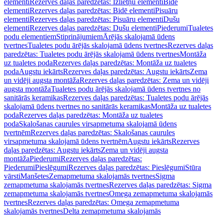
elementi
Rezerves daļas paredzētas: Izlietņu elementi
Bidē
elementi
Rezerves daļas paredzētas: Bidē elementi
Pisuāru
elementi
Rezerves daļas paredzētas: Pisuāru elementi
Dušu
elementi
Rezerves daļas paredzētas: Dušu elementi
Piederumi
Tualetes
podu elementiem
Stiprinājumiem
Ārējās skalojamā ūdens
tvertnes
Tualetes podu ārējās skalojamā ūdens tvertnes
Rezerves daļas
paredzētas: Tualetes podu ārējās skalojamā ūdens tvertnes
Montāža
uz tualetes poda
Rezerves daļas paredzētas: Montāža uz tualetes
poda
Augstu iekārts
Rezerves daļas paredzētas: Augstu iekārts
Zema
un vidēji augsta montāža
Rezerves daļas paredzētas: Zema un vidēji
augsta montāža
Tualetes podu ārējās skalojamā ūdens tvertnes no
sanitārās keramikas
Rezerves daļas paredzētas: Tualetes podu ārējās
skalojamā ūdens tvertnes no sanitārās keramikas
Montāža uz tualetes
poda
Rezerves daļas paredzētas: Montāža uz tualetes
poda
Skalošanas caurules virsapmetuma skalojamā ūdens
tvertnēm
Rezerves daļas paredzētas: Skalošanas caurules
virsapmetuma skalojamā ūdens tvertnēm
Augstu iekārts
Rezerves
daļas paredzētas: Augstu iekārts
Zema un vidēji augsta
montāža
Piederumi
Rezerves daļas paredzētas:
Piederumi
Pieslēgumi
Rezerves daļas paredzētas: Pieslēgumi
Stūra
vārsti
Manšetes
Zemapmetuma skalojamās tvertnes
Sigma
zemapmetuma skalojamās tvertnes
Rezerves daļas paredzētas: Sigma
zemapmetuma skalojamās tvertnes
Omega zemapmetuma skalojamās
tvertnes
Rezerves daļas paredzētas: Omega zemapmetuma
skalojamās tvertnes
Delta zemapmetuma skalojamās