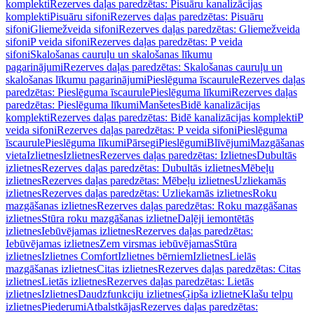
komplekti
Rezerves daļas paredzētas: Pisuāru kanalizācijas
komplekti
Pisuāru sifoni
Rezerves daļas paredzētas: Pisuāru
sifoni
Gliemežveida sifoni
Rezerves daļas paredzētas: Gliemežveida
sifoni
P veida sifoni
Rezerves daļas paredzētas: P veida
sifoni
Skalošanas cauruļu un skalošanas līkumu
pagarinājumi
Rezerves daļas paredzētas: Skalošanas cauruļu un
skalošanas līkumu pagarinājumi
Pieslēguma īscaurule
Rezerves daļas
paredzētas: Pieslēguma īscaurule
Pieslēguma līkumi
Rezerves daļas
paredzētas: Pieslēguma līkumi
Manšetes
Bidē kanalizācijas
komplekti
Rezerves daļas paredzētas: Bidē kanalizācijas komplekti
P
veida sifoni
Rezerves daļas paredzētas: P veida sifoni
Pieslēguma
īscaurule
Pieslēguma līkumi
Pārsegi
Pieslēgumi
Blīvējumi
Mazgāšanas
vieta
Izlietnes
Izlietnes
Rezerves daļas paredzētas: Izlietnes
Dubultās
izlietnes
Rezerves daļas paredzētas: Dubultās izlietnes
Mēbeļu
izlietnes
Rezerves daļas paredzētas: Mēbeļu izlietnes
Uzliekamās
izlietnes
Rezerves daļas paredzētas: Uzliekamās izlietnes
Roku
mazgāšanas izlietnes
Rezerves daļas paredzētas: Roku mazgāšanas
izlietnes
Stūra roku mazgāšanas izlietne
Daļēji iemontētās
izlietnes
Iebūvējamas izlietnes
Rezerves daļas paredzētas:
Iebūvējamas izlietnes
Zem virsmas iebūvējamas
Stūra
izlietnes
Izlietnes Comfort
Izlietnes bērniem
Izlietnes
Lielās
mazgāšanas izlietnes
Citas izlietnes
Rezerves daļas paredzētas: Citas
izlietnes
Lietās izlietnes
Rezerves daļas paredzētas: Lietās
izlietnes
Izlietnes
Daudzfunkciju izlietnes
Ģipša izlietne
Klašu telpu
izlietnes
Piederumi
Atbalstkājas
Rezerves daļas paredzētas: