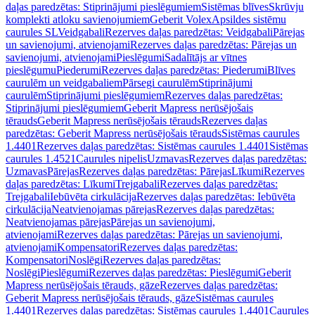
daļas paredzētas: Stiprinājumi pieslēgumiem
Sistēmas blīves
Skrūvju
komplekti atloku savienojumiem
Geberit Volex
Apsildes sistēmu
caurules SL
Veidgabali
Rezerves daļas paredzētas: Veidgabali
Pārejas
un savienojumi, atvienojami
Rezerves daļas paredzētas: Pārejas un
savienojumi, atvienojami
Pieslēgumi
Sadalītājs ar vītnes
pieslēgumu
Piederumi
Rezerves daļas paredzētas: Piederumi
Blīves
caurulēm un veidgabaliem
Pārsegi caurulēm
Stiprinājumi
caurulēm
Stiprinājumi pieslēgumiem
Rezerves daļas paredzētas:
Stiprinājumi pieslēgumiem
Geberit Mapress nerūsējošais
tērauds
Geberit Mapress nerūsējošais tērauds
Rezerves daļas
paredzētas: Geberit Mapress nerūsējošais tērauds
Sistēmas caurules
1.4401
Rezerves daļas paredzētas: Sistēmas caurules 1.4401
Sistēmas
caurules 1.4521
Caurules nipelis
Uzmavas
Rezerves daļas paredzētas:
Uzmavas
Pārejas
Rezerves daļas paredzētas: Pārejas
Līkumi
Rezerves
daļas paredzētas: Līkumi
Trejgabali
Rezerves daļas paredzētas:
Trejgabali
Iebūvēta cirkulācija
Rezerves daļas paredzētas: Iebūvēta
cirkulācija
Neatvienojamas pārejas
Rezerves daļas paredzētas:
Neatvienojamas pārejas
Pārejas un savienojumi,
atvienojami
Rezerves daļas paredzētas: Pārejas un savienojumi,
atvienojami
Kompensatori
Rezerves daļas paredzētas:
Kompensatori
Noslēgi
Rezerves daļas paredzētas:
Noslēgi
Pieslēgumi
Rezerves daļas paredzētas: Pieslēgumi
Geberit
Mapress nerūsējošais tērauds, gāze
Rezerves daļas paredzētas:
Geberit Mapress nerūsējošais tērauds, gāze
Sistēmas caurules
1.4401
Rezerves daļas paredzētas: Sistēmas caurules 1.4401
Caurules