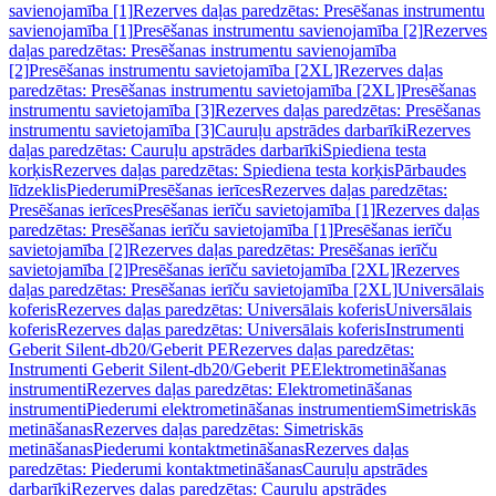
savienojamība [1]
Rezerves daļas paredzētas: Presēšanas instrumentu
savienojamība [1]
Presēšanas instrumentu savienojamība [2]
Rezerves
daļas paredzētas: Presēšanas instrumentu savienojamība
[2]
Presēšanas instrumentu savietojamība [2XL]
Rezerves daļas
paredzētas: Presēšanas instrumentu savietojamība [2XL]
Presēšanas
instrumentu savietojamība [3]
Rezerves daļas paredzētas: Presēšanas
instrumentu savietojamība [3]
Cauruļu apstrādes darbarīki
Rezerves
daļas paredzētas: Cauruļu apstrādes darbarīki
Spiediena testa
korķis
Rezerves daļas paredzētas: Spiediena testa korķis
Pārbaudes
līdzeklis
Piederumi
Presēšanas ierīces
Rezerves daļas paredzētas:
Presēšanas ierīces
Presēšanas ierīču savietojamība [1]
Rezerves daļas
paredzētas: Presēšanas ierīču savietojamība [1]
Presēšanas ierīču
savietojamība [2]
Rezerves daļas paredzētas: Presēšanas ierīču
savietojamība [2]
Presēšanas ierīču savietojamība [2XL]
Rezerves
daļas paredzētas: Presēšanas ierīču savietojamība [2XL]
Universālais
koferis
Rezerves daļas paredzētas: Universālais koferis
Universālais
koferis
Rezerves daļas paredzētas: Universālais koferis
Instrumenti
Geberit Silent-db20/Geberit PE
Rezerves daļas paredzētas:
Instrumenti Geberit Silent-db20/Geberit PE
Elektrometināšanas
instrumenti
Rezerves daļas paredzētas: Elektrometināšanas
instrumenti
Piederumi elektrometināšanas instrumentiem
Simetriskās
metināšanas
Rezerves daļas paredzētas: Simetriskās
metināšanas
Piederumi kontaktmetināšanas
Rezerves daļas
paredzētas: Piederumi kontaktmetināšanas
Cauruļu apstrādes
darbarīki
Rezerves daļas paredzētas: Cauruļu apstrādes