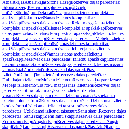
Atbalstkājas
Atbalstkājas
Sifona aizsegi
Rezerves daļas paredzētas:
Sifona aizsegi
Piederumi
Izplūdes vāciņš
Dvieļu
turētājs
Stiprinājumi
Dekoratīvās apmales
Izlietnes komplekti ar
apakšskapi
Roku mazgāšanas izlietnes komplekti ar
apakšskapi
Rezerves daļas paredzētas: Roku mazgāšanas izlietnes
komplekti ar apakšskapi
Izlietnes komplekti ar apakšskapi
Rezerves
daļas paredzētas: Izlietnes komplekti ar apakšskapi
Mēbeļu izlietnes
komplekti ar apakšskapi
Rezerves daļas paredzētas: Mēbeļu izlietnes
komplekti ar apakšskapi
Iebūvējamas izlietnes komplekti ar
apakšskapi
Rezerves daļas paredzētas: Iebūvējamas izlietnes
komplekti ar apakšskapi
Vannas istabas mēbeles
Izlietņu
apakšskapji
Rezerves daļas paredzētas: Izlietņu apakšskapji
Izlietnes
mazām vannas istabām
Rezerves daļas paredzētas: Izlietnes mazām
vannas istabām
Izlietnēm
Rezerves daļas paredzētas:
Izlietnēm
Dubultajām izlietnēm
Rezerves daļas paredzētas:
Dubultajām izlietnēm
Mēbeļu izlietnēm
Rezerves daļas paredzētas:
Mēbeļu izlietnēm
Stūra roku mazgāšanas izlietnēm
Rezerves daļas
paredzētas: Stūra roku mazgāšanas izlietnēm
Izlietņu
virsmas
Rezerves daļas paredzētas: Izlietņu virsmas
Uzliekamai
izlietnei bļodas formā
Rezerves daļas paredzētas: Uzliekamai izlietnei
bļodas formā
Uzliekamai izlietnei taisnstūra
Rezerves daļas
paredzētas: Uzliekamai izlietnei taisnstūra
Sānu skapji
Rezerves daļas
paredzētas: Sānu skapji
Zemi sānu skapji
Rezerves daļas paredzētas:
Zemi sānu skapji
Augsti skapji
Rezerves daļas paredzētas: Augsti
skapji
Vidēji augsti skapji
Rezerves daļas paredzētas: Vidēji augsti