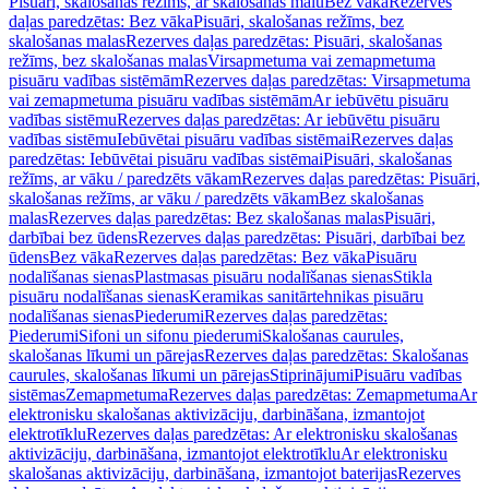
Pisuāri, skalošanas režīms, ar skalošanas malu
Bez vāka
Rezerves
daļas paredzētas: Bez vāka
Pisuāri, skalošanas režīms, bez
skalošanas malas
Rezerves daļas paredzētas: Pisuāri, skalošanas
režīms, bez skalošanas malas
Virsapmetuma vai zemapmetuma
pisuāru vadības sistēmām
Rezerves daļas paredzētas: Virsapmetuma
vai zemapmetuma pisuāru vadības sistēmām
Ar iebūvētu pisuāru
vadības sistēmu
Rezerves daļas paredzētas: Ar iebūvētu pisuāru
vadības sistēmu
Iebūvētai pisuāru vadības sistēmai
Rezerves daļas
paredzētas: Iebūvētai pisuāru vadības sistēmai
Pisuāri, skalošanas
režīms, ar vāku / paredzēts vākam
Rezerves daļas paredzētas: Pisuāri,
skalošanas režīms, ar vāku / paredzēts vākam
Bez skalošanas
malas
Rezerves daļas paredzētas: Bez skalošanas malas
Pisuāri,
darbībai bez ūdens
Rezerves daļas paredzētas: Pisuāri, darbībai bez
ūdens
Bez vāka
Rezerves daļas paredzētas: Bez vāka
Pisuāru
nodalīšanas sienas
Plastmasas pisuāru nodalīšanas sienas
Stikla
pisuāru nodalīšanas sienas
Keramikas sanitārtehnikas pisuāru
nodalīšanas sienas
Piederumi
Rezerves daļas paredzētas:
Piederumi
Sifoni un sifonu piederumi
Skalošanas caurules,
skalošanas līkumi un pārejas
Rezerves daļas paredzētas: Skalošanas
caurules, skalošanas līkumi un pārejas
Stiprinājumi
Pisuāru vadības
sistēmas
Zemapmetuma
Rezerves daļas paredzētas: Zemapmetuma
Ar
elektronisku skalošanas aktivizāciju, darbināšana, izmantojot
elektrotīklu
Rezerves daļas paredzētas: Ar elektronisku skalošanas
aktivizāciju, darbināšana, izmantojot elektrotīklu
Ar elektronisku
skalošanas aktivizāciju, darbināšana, izmantojot baterijas
Rezerves