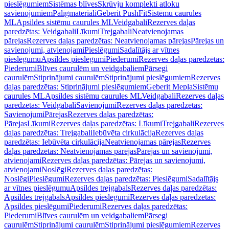
pieslēgumiem
Sistēmas blīves
Skrūvju komplekti atloku
savienojumiem
Palīgmateriāli
Geberit PushFit
Sistēmu caurules
ML
Apsildes sistēmu caurules ML
Veidgabali
Rezerves daļas
paredzētas: Veidgabali
Līkumi
Trejgabali
Neatvienojamas
pārejas
Rezerves daļas paredzētas: Neatvienojamas pārejas
Pārejas un
savienojumi, atvienojami
Pieslēgumi
Sadalītājs ar vītnes
pieslēgumu
Apsildes pieslēgumi
Piederumi
Rezerves daļas paredzētas:
Piederumi
Blīves caurulēm un veidgabaliem
Pārsegi
caurulēm
Stiprinājumi caurulēm
Stiprinājumi pieslēgumiem
Rezerves
daļas paredzētas: Stiprinājumi pieslēgumiem
Geberit Mepla
Sistēmu
caurules ML
Apsildes sistēmu caurules ML
Veidgabali
Rezerves daļas
paredzētas: Veidgabali
Savienojumi
Rezerves daļas paredzētas:
Savienojumi
Pārejas
Rezerves daļas paredzētas:
Pārejas
Līkumi
Rezerves daļas paredzētas: Līkumi
Trejgabali
Rezerves
daļas paredzētas: Trejgabali
Iebūvēta cirkulācija
Rezerves daļas
paredzētas: Iebūvēta cirkulācija
Neatvienojamas pārejas
Rezerves
daļas paredzētas: Neatvienojamas pārejas
Pārejas un savienojumi,
atvienojami
Rezerves daļas paredzētas: Pārejas un savienojumi,
atvienojami
Noslēgi
Rezerves daļas paredzētas:
Noslēgi
Pieslēgumi
Rezerves daļas paredzētas: Pieslēgumi
Sadalītājs
ar vītnes pieslēgumu
Apsildes trejgabals
Rezerves daļas paredzētas:
Apsildes trejgabals
Apsildes pieslēgumi
Rezerves daļas paredzētas:
Apsildes pieslēgumi
Piederumi
Rezerves daļas paredzētas:
Piederumi
Blīves caurulēm un veidgabaliem
Pārsegi
caurulēm
Stiprinājumi caurulēm
Stiprinājumi pieslēgumiem
Rezerves