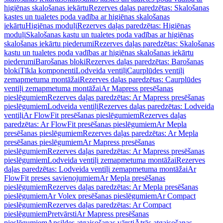
higiēnas skalošanas iekārtu
Rezerves daļas paredzētas: Skalošanas
kastes un tualetes poda vadība ar higiēnas skalošanas
iekārtu
Higiēnas moduļi
Rezerves daļas paredzētas: Higiēnas
moduļi
Skalošanas kastu un tualetes poda vadības ar higiēnas
skalošanas iekārtu piederumi
Rezerves daļas paredzētas: Skalošanas
kastu un tualetes poda vadības ar higiēnas skalošanas iekārtu
piederumi
Barošanas bloki
Rezerves daļas paredzētas: Barošanas
bloki
Tīkla komponenti
Lodveida ventiļi
Caurplūdes ventiļi
zemapmetuma montāžai
Rezerves daļas paredzētas: Caurplūdes
ventiļi zemapmetuma montāžai
Ar Mapress presēšanas
pieslēgumiem
Rezerves daļas paredzētas: Ar Mapress presēšanas
pieslēgumiem
Lodveida ventiļi
Rezerves daļas paredzētas: Lodveida
ventiļi
Ar FlowFit presēšanas pieslēgumiem
Rezerves daļas
paredzētas: Ar FlowFit presēšanas pieslēgumiem
Ar Mepla
presēšanas pieslēgumiem
Rezerves daļas paredzētas: Ar Mepla
presēšanas pieslēgumiem
Ar Mapress presēšanas
pieslēgumiem
Rezerves daļas paredzētas: Ar Mapress presēšanas
pieslēgumiem
Lodveida ventiļi zemapmetuma montāžai
Rezerves
daļas paredzētas: Lodveida ventiļi zemapmetuma montāžai
Ar
FlowFit preses savienojumiem
Ar Mepla presēšanas
pieslēgumiem
Rezerves daļas paredzētas: Ar Mepla presēšanas
pieslēgumiem
Ar Volex presēšanas pieslēgumiem
Ar Compact
pieslēgumiem
Rezerves daļas paredzētas: Ar Compact
pieslēgumiem
Pretvārsti
Ar Mapress presēšanas
pieslēgumiem
Apsildes atgaisošanas vārsti
Ātrās atgaisošanas