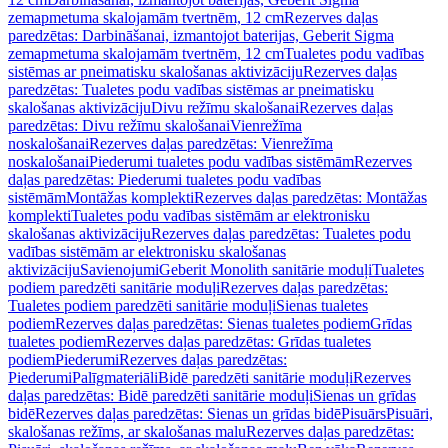
zemapmetuma skalojamām tvertnēm, 12 cm
Rezerves daļas
paredzētas: Darbināšanai, izmantojot baterijas, Geberit Sigma
zemapmetuma skalojamām tvertnēm, 12 cm
Tualetes podu vadības
sistēmas ar pneimatisku skalošanas aktivizāciju
Rezerves daļas
paredzētas: Tualetes podu vadības sistēmas ar pneimatisku
skalošanas aktivizāciju
Divu režīmu skalošanai
Rezerves daļas
paredzētas: Divu režīmu skalošanai
Vienrežīma
noskalošanai
Rezerves daļas paredzētas: Vienrežīma
noskalošanai
Piederumi tualetes podu vadības sistēmām
Rezerves
daļas paredzētas: Piederumi tualetes podu vadības
sistēmām
Montāžas komplekti
Rezerves daļas paredzētas: Montāžas
komplekti
Tualetes podu vadības sistēmām ar elektronisku
skalošanas aktivizāciju
Rezerves daļas paredzētas: Tualetes podu
vadības sistēmām ar elektronisku skalošanas
aktivizāciju
Savienojumi
Geberit Monolith sanitārie moduļi
Tualetes
podiem paredzēti sanitārie moduļi
Rezerves daļas paredzētas:
Tualetes podiem paredzēti sanitārie moduļi
Sienas tualetes
podiem
Rezerves daļas paredzētas: Sienas tualetes podiem
Grīdas
tualetes podiem
Rezerves daļas paredzētas: Grīdas tualetes
podiem
Piederumi
Rezerves daļas paredzētas:
Piederumi
Palīgmateriāli
Bidē paredzēti sanitārie moduļi
Rezerves
daļas paredzētas: Bidē paredzēti sanitārie moduļi
Sienas un grīdas
bidē
Rezerves daļas paredzētas: Sienas un grīdas bidē
Pisuārs
Pisuāri,
skalošanas režīms, ar skalošanas malu
Rezerves daļas paredzētas: