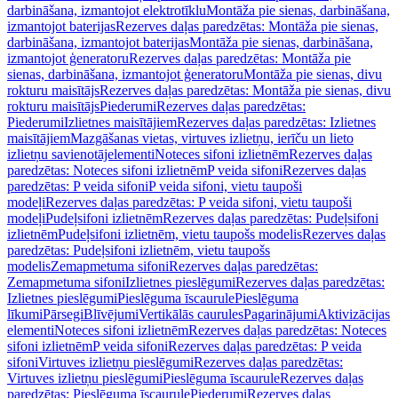
darbināšana, izmantojot elektrotīklu
Montāža pie sienas, darbināšana,
izmantojot baterijas
Rezerves daļas paredzētas: Montāža pie sienas,
darbināšana, izmantojot baterijas
Montāža pie sienas, darbināšana,
izmantojot ģeneratoru
Rezerves daļas paredzētas: Montāža pie
sienas, darbināšana, izmantojot ģeneratoru
Montāža pie sienas, divu
rokturu maisītājs
Rezerves daļas paredzētas: Montāža pie sienas, divu
rokturu maisītājs
Piederumi
Rezerves daļas paredzētas:
Piederumi
Izlietnes maisītājiem
Rezerves daļas paredzētas: Izlietnes
maisītājiem
Mazgāšanas vietas, virtuves izlietņu, ierīču un lieto
izlietņu savienotājelementi
Noteces sifoni izlietnēm
Rezerves daļas
paredzētas: Noteces sifoni izlietnēm
P veida sifoni
Rezerves daļas
paredzētas: P veida sifoni
P veida sifoni, vietu taupoši
modeļi
Rezerves daļas paredzētas: P veida sifoni, vietu taupoši
modeļi
Pudeļsifoni izlietnēm
Rezerves daļas paredzētas: Pudeļsifoni
izlietnēm
Pudeļsifoni izlietnēm, vietu taupošs modelis
Rezerves daļas
paredzētas: Pudeļsifoni izlietnēm, vietu taupošs
modelis
Zemapmetuma sifoni
Rezerves daļas paredzētas:
Zemapmetuma sifoni
Izlietnes pieslēgumi
Rezerves daļas paredzētas:
Izlietnes pieslēgumi
Pieslēguma īscaurule
Pieslēguma
līkumi
Pārsegi
Blīvējumi
Vertikālās caurules
Pagarinājumi
Aktivizācijas
elementi
Noteces sifoni izlietnēm
Rezerves daļas paredzētas: Noteces
sifoni izlietnēm
P veida sifoni
Rezerves daļas paredzētas: P veida
sifoni
Virtuves izlietņu pieslēgumi
Rezerves daļas paredzētas:
Virtuves izlietņu pieslēgumi
Pieslēguma īscaurule
Rezerves daļas
paredzētas: Pieslēguma īscaurule
Piederumi
Rezerves daļas