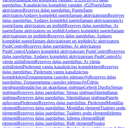
paredzētas: Kanalizācijas komplekti vannām, d52
Pagriežams
aktivizators
Rezerves daļas paredzētas: Pagriežams
aktivizators
Apdares komplekti pagriežamam aktivizatoram
Rezerves
daļas paredzētas: Apdares komplekti pagriežamam aktivizatoram
Ar
pagriežamu aktivizatoru un ieplūdi
Rezerves daļas paredzētas: Ar
pagriežamu aktivizatoru un ieplūdi
Apdares komplekti pagriežamam
aktivizatoram un ieplūdei
Rezerves daļas paredzētas: Apdares
komplekti pagriežamam aktivizatoram un ieplūdei
Ar aktivizatoru
PushControl
Rezerves daļas paredzētas: Ar aktivizatoru
PushControl
Apdares komplekti aktivizatoram PushControl
Rezerves
daļas paredzētas: Apdares komplekti aktivizatoram PushControl
Ar
vārstu aizbāžņiem
Rezerves daļas paredzētas: Ar vārstu
aizbāžņiem
Piederumi vannu kanalizācijas komplektiem
Rezerves
daļas paredzētas: Piederumi vannu kanalizācijas
komplektiem
Zemapmetuma caurules pārtraucējs
Rezerves daļas
paredzētas: Zemapmetuma caurules pārtraucējs
Ūdens
pieslēgumi
Instalācijas un skalošanas sistēmas
Geberit Duofix
Sienas
sistēmas
Rezerves daļas paredzētas: Sienas sistēmas
Stiprināšanas
sistēmas
Rezerves daļas paredzētas: Stiprināšanas sistēmas
Paneļu
apšuvums
Piederumi
Rezerves daļas paredzētas: Piederumi
Montāžas
elementi
Rezerves daļas paredzētas: Montāžas elementi
Tualetes podu
elementi
Rezerves daļas paredzētas: Tualetes podu elementi
Izlietņu
elementi
Rezerves daļas paredzētas: Izlietņu elementi
Bidē
elementi
Rezerves daļas paredzētas: Bidē elementi
Pisuāru