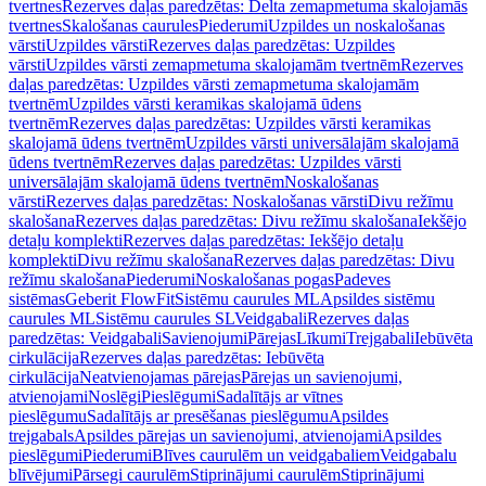
tvertnes
Rezerves daļas paredzētas: Delta zemapmetuma skalojamās
tvertnes
Skalošanas caurules
Piederumi
Uzpildes un noskalošanas
vārsti
Uzpildes vārsti
Rezerves daļas paredzētas: Uzpildes
vārsti
Uzpildes vārsti zemapmetuma skalojamām tvertnēm
Rezerves
daļas paredzētas: Uzpildes vārsti zemapmetuma skalojamām
tvertnēm
Uzpildes vārsti keramikas skalojamā ūdens
tvertnēm
Rezerves daļas paredzētas: Uzpildes vārsti keramikas
skalojamā ūdens tvertnēm
Uzpildes vārsti universālajām skalojamā
ūdens tvertnēm
Rezerves daļas paredzētas: Uzpildes vārsti
universālajām skalojamā ūdens tvertnēm
Noskalošanas
vārsti
Rezerves daļas paredzētas: Noskalošanas vārsti
Divu režīmu
skalošana
Rezerves daļas paredzētas: Divu režīmu skalošana
Iekšējo
detaļu komplekti
Rezerves daļas paredzētas: Iekšējo detaļu
komplekti
Divu režīmu skalošana
Rezerves daļas paredzētas: Divu
režīmu skalošana
Piederumi
Noskalošanas pogas
Padeves
sistēmas
Geberit FlowFit
Sistēmu caurules ML
Apsildes sistēmu
caurules ML
Sistēmu caurules SL
Veidgabali
Rezerves daļas
paredzētas: Veidgabali
Savienojumi
Pārejas
Līkumi
Trejgabali
Iebūvēta
cirkulācija
Rezerves daļas paredzētas: Iebūvēta
cirkulācija
Neatvienojamas pārejas
Pārejas un savienojumi,
atvienojami
Noslēgi
Pieslēgumi
Sadalītājs ar vītnes
pieslēgumu
Sadalītājs ar presēšanas pieslēgumu
Apsildes
trejgabals
Apsildes pārejas un savienojumi, atvienojami
Apsildes
pieslēgumi
Piederumi
Blīves caurulēm un veidgabaliem
Veidgabalu
blīvējumi
Pārsegi caurulēm
Stiprinājumi caurulēm
Stiprinājumi