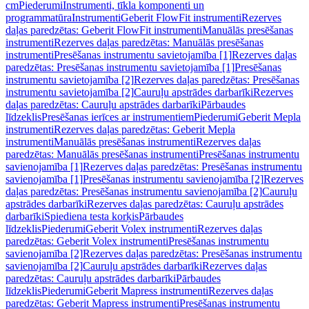
cm
Piederumi
Instrumenti, tīkla komponenti un
programmatūra
Instrumenti
Geberit FlowFit instrumenti
Rezerves
daļas paredzētas: Geberit FlowFit instrumenti
Manuālās presēšanas
instrumenti
Rezerves daļas paredzētas: Manuālās presēšanas
instrumenti
Presēšanas instrumentu savietojamība [1]
Rezerves daļas
paredzētas: Presēšanas instrumentu savietojamība [1]
Presēšanas
instrumentu savietojamība [2]
Rezerves daļas paredzētas: Presēšanas
instrumentu savietojamība [2]
Cauruļu apstrādes darbarīki
Rezerves
daļas paredzētas: Cauruļu apstrādes darbarīki
Pārbaudes
līdzeklis
Presēšanas ierīces ar instrumentiem
Piederumi
Geberit Mepla
instrumenti
Rezerves daļas paredzētas: Geberit Mepla
instrumenti
Manuālās presēšanas instrumenti
Rezerves daļas
paredzētas: Manuālās presēšanas instrumenti
Presēšanas instrumentu
savienojamība [1]
Rezerves daļas paredzētas: Presēšanas instrumentu
savienojamība [1]
Presēšanas instrumentu savienojamība [2]
Rezerves
daļas paredzētas: Presēšanas instrumentu savienojamība [2]
Cauruļu
apstrādes darbarīki
Rezerves daļas paredzētas: Cauruļu apstrādes
darbarīki
Spiediena testa korķis
Pārbaudes
līdzeklis
Piederumi
Geberit Volex instrumenti
Rezerves daļas
paredzētas: Geberit Volex instrumenti
Presēšanas instrumentu
savienojamība [2]
Rezerves daļas paredzētas: Presēšanas instrumentu
savienojamība [2]
Cauruļu apstrādes darbarīki
Rezerves daļas
paredzētas: Cauruļu apstrādes darbarīki
Pārbaudes
līdzeklis
Piederumi
Geberit Mapress instrumenti
Rezerves daļas
paredzētas: Geberit Mapress instrumenti
Presēšanas instrumentu