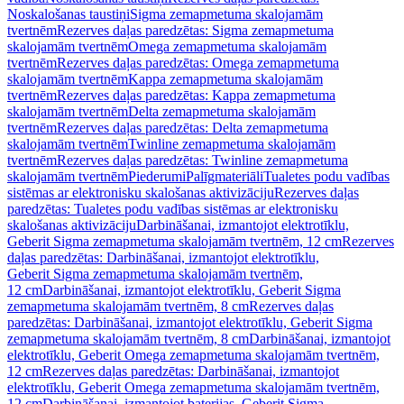
Noskalošanas taustiņi
Sigma zemapmetuma skalojamām
tvertnēm
Rezerves daļas paredzētas: Sigma zemapmetuma
skalojamām tvertnēm
Omega zemapmetuma skalojamām
tvertnēm
Rezerves daļas paredzētas: Omega zemapmetuma
skalojamām tvertnēm
Kappa zemapmetuma skalojamām
tvertnēm
Rezerves daļas paredzētas: Kappa zemapmetuma
skalojamām tvertnēm
Delta zemapmetuma skalojamām
tvertnēm
Rezerves daļas paredzētas: Delta zemapmetuma
skalojamām tvertnēm
Twinline zemapmetuma skalojamām
tvertnēm
Rezerves daļas paredzētas: Twinline zemapmetuma
skalojamām tvertnēm
Piederumi
Palīgmateriāli
Tualetes podu vadības
sistēmas ar elektronisku skalošanas aktivizāciju
Rezerves daļas
paredzētas: Tualetes podu vadības sistēmas ar elektronisku
skalošanas aktivizāciju
Darbināšanai, izmantojot elektrotīklu,
Geberit Sigma zemapmetuma skalojamām tvertnēm, 12 cm
Rezerves
daļas paredzētas: Darbināšanai, izmantojot elektrotīklu,
Geberit Sigma zemapmetuma skalojamām tvertnēm,
12 cm
Darbināšanai, izmantojot elektrotīklu, Geberit Sigma
zemapmetuma skalojamām tvertnēm, 8 cm
Rezerves daļas
paredzētas: Darbināšanai, izmantojot elektrotīklu, Geberit Sigma
zemapmetuma skalojamām tvertnēm, 8 cm
Darbināšanai, izmantojot
elektrotīklu, Geberit Omega zemapmetuma skalojamām tvertnēm,
12 cm
Rezerves daļas paredzētas: Darbināšanai, izmantojot
elektrotīklu, Geberit Omega zemapmetuma skalojamām tvertnēm,
12 cm
Darbināšanai, izmantojot baterijas, Geberit Sigma