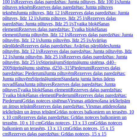
100 l/s
Rezerves daļas paredzētas: Jumta piltuves, līdz 100 l/s
Jumta
piltuves teknēm
Rezerves daļas paredzētas: Jumta piltuves
teknēm
Jumta piltuves, līdz 12 l/s
Rezerves daļas paredzētas: Jumta
piltuves, līdz 12 l/s
Jumta piltuves, līdz 25 l/s
Rezerves daļas
paredzētas: Jumta piltuves, līdz 25 l/s
Tvaika bloķēšanas
elementi
Rezerves daļas paredzētas: Tvaika bloķēšanas
elementi
Jumta piltuvēm, līdz 12 l/s
Rezerves daļas paredzētas: Jumta
piltuvēm, līdz 12 l/s
Jumta piltuvēm, līdz 25 l/s
Avārijas
pārplūdes
Rezerves daļas paredzētas: Avārijas pārplūdes
Jumta
piltuvēm, līdz 12 l/s
Rezerves daļas paredzētas: Jumta piltuvēm, līdz
12 l/s
Jumta piltuvēm, līdz 25 l/s
Rezerves daļas paredzētas: Jumta
piltuvēm, līdz 25 l/s
Stiprinājumi
Stiprinājumu sistēma, d40–
200
Stiprinājumu sistēma, d250–315
Piederumi
Rezerves daļas
paredzētas: Piederumi
Jumta piltuvēm
Rezerves daļas paredzētas:
Jumta piltuvēm
Stiprinājumiem
Standarta jumta lietus ūdens
novadīšana
Jumta piltuves
Rezerves daļas paredzētas: Jumta
piltuves
Tvaika bloķēšanas elementi
Rezerves daļas paredzētas:
Tvaika bloķēšanas elementi
Piederumi
Rezerves daļas paredzētas:
Piederumi
Grīdas noteces sistēmas
Virsmas atūdeņošana iekštelpām
un ārpus telpām
Rezerves daļas paredzētas: Virsmas atūdeņošana
iekštelpām un ārpus telpām
Grīdas noteces balkoniem un terasēm, 10
x 10 cm
Rezerves daļas paredzētas: Grīdas noteces balkoniem un
terasēm, 10 x 10 cm
Grīdas noteces, 13 x 13 cm
Grīdas noteces
balkoniem un terasēm, 13 x 13 cm
Grīdas noteces, 15 x 15
cm
Rezerves daļas paredzētas: Grīdas noteces, 15 x 15