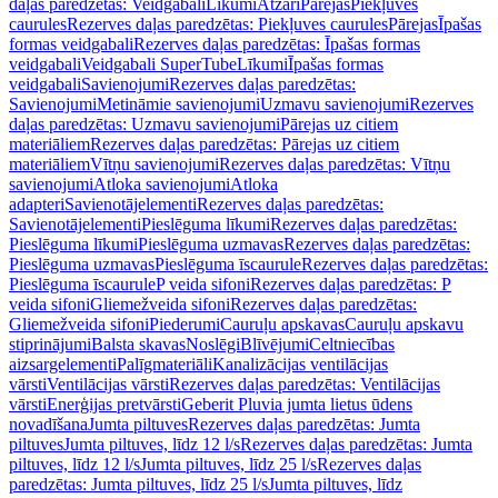
daļas paredzētas: Veidgabali
Līkumi
Atzari
Pārejas
Piekļuves
caurules
Rezerves daļas paredzētas: Piekļuves caurules
Pārejas
Īpašas
formas veidgabali
Rezerves daļas paredzētas: Īpašas formas
veidgabali
Veidgabali SuperTube
Līkumi
Īpašas formas
veidgabali
Savienojumi
Rezerves daļas paredzētas:
Savienojumi
Metināmie savienojumi
Uzmavu savienojumi
Rezerves
daļas paredzētas: Uzmavu savienojumi
Pārejas uz citiem
materiāliem
Rezerves daļas paredzētas: Pārejas uz citiem
materiāliem
Vītņu savienojumi
Rezerves daļas paredzētas: Vītņu
savienojumi
Atloka savienojumi
Atloka
adapteri
Savienotājelementi
Rezerves daļas paredzētas:
Savienotājelementi
Pieslēguma līkumi
Rezerves daļas paredzētas:
Pieslēguma līkumi
Pieslēguma uzmavas
Rezerves daļas paredzētas:
Pieslēguma uzmavas
Pieslēguma īscaurule
Rezerves daļas paredzētas:
Pieslēguma īscaurule
P veida sifoni
Rezerves daļas paredzētas: P
veida sifoni
Gliemežveida sifoni
Rezerves daļas paredzētas:
Gliemežveida sifoni
Piederumi
Cauruļu apskavas
Cauruļu apskavu
stiprinājumi
Balsta skavas
Noslēgi
Blīvējumi
Celtniecības
aizsargelementi
Palīgmateriāli
Kanalizācijas ventilācijas
vārsti
Ventilācijas vārsti
Rezerves daļas paredzētas: Ventilācijas
vārsti
Enerģijas pretvārsti
Geberit Pluvia jumta lietus ūdens
novadīšana
Jumta piltuves
Rezerves daļas paredzētas: Jumta
piltuves
Jumta piltuves, līdz 12 l/s
Rezerves daļas paredzētas: Jumta
piltuves, līdz 12 l/s
Jumta piltuves, līdz 25 l/s
Rezerves daļas
paredzētas: Jumta piltuves, līdz 25 l/s
Jumta piltuves, līdz