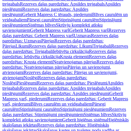
trejgabals
Rezerves daļas paredzētas: Apsildes trejgabals
Apsildes
pieslēgumi
Rezerves daļas paredzētas: Apsildes
pieslēgumi
Geberit Mapress C tērauds, piederumi
Blīves caurulēm un
veidgabaliem
Pārsegi caurulēm
Stiprinājumi caurulēm
Stiprinājumi
pieslēgumiem
Sistēmas blīves
Skrūvju komplekti atloku
savienojumiem
Geberit Mapress varš
Geberit Mapress varš
Rezerves
daļas paredzētas: Geberit Mapress varš
Uzmavas
Rezerves daļas
paredzētas: Uzmavas
Pārejas
Rezerves daļas paredzētas:
Pārejas
Līkumi
Rezerves daļas paredzētas: Līkumi
Trejgabali
Rezerves
daļas paredzētas: Trejgabali
Iebūvēta cirkulācija
Rezerves daļas
paredzētas: Iebūvēta cirkulācija
Krusta elementi
Rezerves daļas
paredzētas: Krusta elementi
Neatvienojamas pārejas
Rezerves daļas
paredzētas: Neatvienojamas pārejas
Pārejas un savienojumi,
atvienojami
Rezerves daļas paredzētas: Pārejas un savienojumi,
atvienojami
Noslēgi
Rezerves daļas paredzētas:
Noslēgi
Pieslēgumi
Rezerves daļas paredzētas: Pieslēgumi
Apsildes
trejgabals
Rezerves daļas paredzētas: Apsildes trejgabals
Apsildes
pieslēgumi
Rezerves daļas paredzētas: Apsildes pieslēgumi
Geberit
Mapress varš, piederumi
Rezerves daļas paredzētas: Geberit Mapress
varš, piederumi
Blīves caurulēm un veidgabaliem
Pārsegi
caurulēm
Stiprinājumi caurulēm
Stiprinājumi pieslēgumiem
Rezerves
daļas paredzētas: Stiprinājumi pieslēgumiem
Sistēmas blīves
Skrūvju
komplekti atloku savienojumiem
Geberit higiēnas sistēma
Higiēniskās
skalošanas iekārtas
Rezerves daļas paredzētas: Higiēniskās
skalošanas iekārtas
Skalošanas kastes un tualetes poda vadība ar