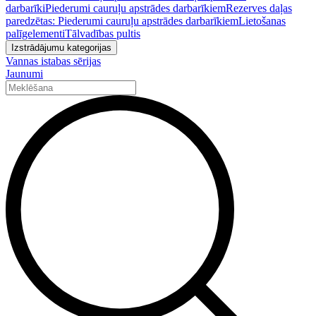
darbarīki
Piederumi cauruļu apstrādes darbarīkiem
Rezerves daļas
paredzētas: Piederumi cauruļu apstrādes darbarīkiem
Lietošanas
palīgelementi
Tālvadības pultis
Izstrādājumu kategorijas
Vannas istabas sērijas
Jaunumi