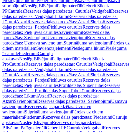
Pieslēguma līkumi
Piederumi
Cauruļu apskavas
Cauruļu apskavu
stiprinājumi
Noslēgi
Blīvējumi
Palīgmateriāli
Geberit Silent-
PP
Caurules
Rezerves daļas paredzētas: Caurules
Veidgabali
Rezerves
daļas paredzētas: Veidgabali
Līkumi
Rezerves daļas paredzētas:
Līkumi
Atzari
Rezerves daļas paredzētas: Atzari
Pārejas
Rezerves
daļas paredzētas: Pārejas
Piekļuves caurules
Rezerves daļas
paredzētas: Piekļuves caurules
Savienojumi
Rezerves daļas
paredzētas: Savienojumi
Uzmavu savienojumi
Rezerves daļas
paredzētas: Uzmavu savienojumi
Stiprinājuma savienojumi
Pārejas uz
citiem materiāliem
Savienotājelementi
Pieslēguma līkumi
Pieslēguma
īscaurule
Piederumi
Cauruļu
apskavas
Noslēgi
Blīvējumi
Palīgmateriāli
Geberit Silent-
Pro
Caurules
Rezerves daļas paredzētas: Caurules
Veidgabali
Rezerves
daļas paredzētas: Veidgabali
Līkumi
Rezerves daļas paredzētas:
Līkumi
Atzari
Rezerves daļas paredzētas: Atzari
Pārejas
Rezerves
daļas paredzētas: Pārejas
Piekļuves caurules
Rezerves daļas
paredzētas: Piekļuves caurules
Profildetaļas SuperTube
Rezerves
daļas paredzētas: Profildetaļas SuperTube
Līkumi
Rezerves daļas
paredzētas: Līkumi
Atzari
Rezerves daļas paredzētas:
Atzari
Savienojumi
Rezerves daļas paredzētas: Savienojumi
Uzmavu
savienojumi
Rezerves daļas paredzētas: Uzmavu
savienojumi
Stiprinājuma savienojumi
Pārejas uz citiem
materiāliem
Piederumi
Rezerves daļas paredzētas: Piederumi
Cauruļu
apskavas
Noslēgi
Blīvējumi
Rezerves daļas paredzētas:
Blīvējumi
Palīgmateriāli
Geberit PE
Caurules
Veidgabali
Rezerves