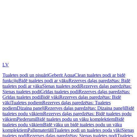
LV
Tualetes podi un pisuāri
Geberit AquaClean tualetes podi ar bidē
funkciju
Bidē tualetes podi ar vāku
Rezerves daļas paredzētas: Bidē
tualetes podi ar vāku
Sienas tualetes podi
Rezerves daļas paredzētas:
Sienas tualetes podi
Grīdas tualetes podi
Rezerves daļas paredzētas:
Grīdas tualetes podi
Bidē vāki
Rezerves daļas paredzētas: Bidē
vāki
Tualetes podiem
Rezerves daļas paredzētas: Tualetes
podiem
Dizaina paneļi
Rezerves daļas paredzētas: Dizaina paneļi
Bidē
tualetes podu vākiem
Rezerves daļas paredzētas: Bidē tualetes podu
vākiem
Piederumi
Bidē tualetes podu un vāku komplektiem
Bidē
tualetes podu vākiem
Bidē vāku un bidē tualetes podu un vāku
komplektiem
Palīgmateriāli
Tualetes podi un tualetes poda vāki
Sienas
tualetes podi
Rezerves daļas paredzētas: Sienas tualetes podi
Tualetes