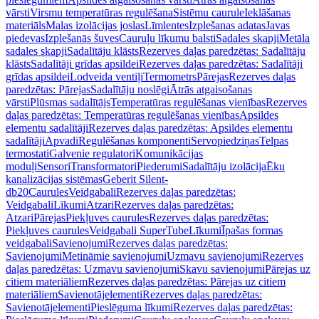
vārsti
Virsmu temperatūras regulēšana
Sistēmu caurule
Ieklāšanas
materiāls
Malas izolācijas joslas
Līmlentes
Izplešanas adatas
Javas
piedevas
Izplešanās šuves
Cauruļu līkumu balsti
Sadales skapji
Metāla
sadales skapji
Sadalītāju klāsts
Rezerves daļas paredzētas: Sadalītāju
klāsts
Sadalītāji grīdas apsildei
Rezerves daļas paredzētas: Sadalītāji
grīdas apsildei
Lodveida ventiļi
Termometrs
Pārejas
Rezerves daļas
paredzētas: Pārejas
Sadalītāju noslēgi
Ātrās atgaisošanas
vārsti
Plūsmas sadalītājs
Temperatūras regulēšanas vienības
Rezerves
daļas paredzētas: Temperatūras regulēšanas vienības
Apsildes
elementu sadalītāji
Rezerves daļas paredzētas: Apsildes elementu
sadalītāji
Apvadi
Regulēšanas komponenti
Servopiedziņas
Telpas
termostati
Galvenie regulatori
Komunikācijas
moduļi
Sensori
Transformatori
Piederumi
Sadalītāju izolācija
Ēku
kanalizācijas sistēmas
Geberit Silent-
db20
Caurules
Veidgabali
Rezerves daļas paredzētas:
Veidgabali
Līkumi
Atzari
Rezerves daļas paredzētas:
Atzari
Pārejas
Piekļuves caurules
Rezerves daļas paredzētas:
Piekļuves caurules
Veidgabali SuperTube
Līkumi
Īpašas formas
veidgabali
Savienojumi
Rezerves daļas paredzētas:
Savienojumi
Metināmie savienojumi
Uzmavu savienojumi
Rezerves
daļas paredzētas: Uzmavu savienojumi
Skavu savienojumi
Pārejas uz
citiem materiāliem
Rezerves daļas paredzētas: Pārejas uz citiem
materiāliem
Savienotājelementi
Rezerves daļas paredzētas:
Savienotājelementi
Pieslēguma līkumi
Rezerves daļas paredzētas: