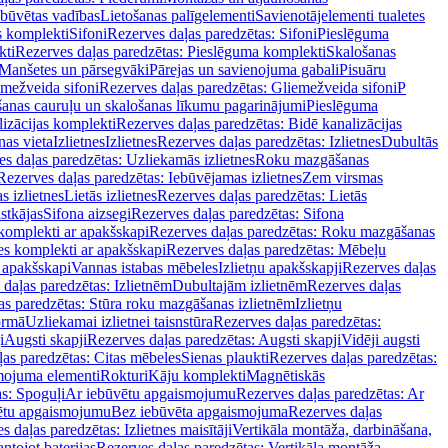
ebūvētas vadības
Lietošanas palīgelementi
Savienotājelementi tualetes
s komplekti
Sifoni
Rezerves daļas paredzētas: Sifoni
Pieslēguma
kti
Rezerves daļas paredzētas: Pieslēguma komplekti
Skalošanas
Manšetes un pārsegvāki
Pārejas un savienojuma gabali
Pisuāru
mežveida sifoni
Rezerves daļas paredzētas: Gliemežveida sifoni
P
šanas cauruļu un skalošanas līkumu pagarinājumi
Pieslēguma
izācijas komplekti
Rezerves daļas paredzētas: Bidē kanalizācijas
as vieta
Izlietnes
Izlietnes
Rezerves daļas paredzētas: Izlietnes
Dubultās
s daļas paredzētas: Uzliekamās izlietnes
Roku mazgāšanas
Rezerves daļas paredzētas: Iebūvējamas izlietnes
Zem virsmas
s izlietnes
Lietās izlietnes
Rezerves daļas paredzētas: Lietās
stkājas
Sifona aizsegi
Rezerves daļas paredzētas: Sifona
komplekti ar apakšskapi
Rezerves daļas paredzētas: Roku mazgāšanas
es komplekti ar apakšskapi
Rezerves daļas paredzētas: Mēbeļu
r apakšskapi
Vannas istabas mēbeles
Izlietņu apakšskapji
Rezerves daļas
daļas paredzētas: Izlietnēm
Dubultajām izlietnēm
Rezerves daļas
as paredzētas: Stūra roku mazgāšanas izlietnēm
Izlietņu
ormā
Uzliekamai izlietnei taisnstūra
Rezerves daļas paredzētas:
i
Augsti skapji
Rezerves daļas paredzētas: Augsti skapji
Vidēji augsti
as paredzētas: Citas mēbeles
Sienas plaukti
Rezerves daļas paredzētas:
ojuma elementi
Rokturi
Kāju komplekti
Magnētiskās
s: Spoguļi
Ar iebūvētu apgaismojumu
Rezerves daļas paredzētas: Ar
vētu apgaismojumu
Bez iebūvēta apgaismojuma
Rezerves daļas
s daļas paredzētas: Izlietnes maisītāji
Vertikāla montāža, darbināšana,
ntojot baterijas
Rezerves daļas paredzētas: Vertikāla montāža,