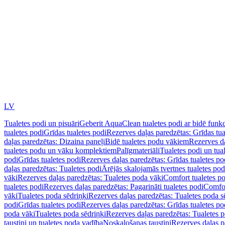
LV
Tualetes podi un pisuāri
Geberit AquaClean tualetes podi ar bidē funkc
tualetes podi
Grīdas tualetes podi
Rezerves daļas paredzētas: Grīdas tua
daļas paredzētas: Dizaina paneļi
Bidē tualetes podu vākiem
Rezerves da
tualetes podu un vāku komplektiem
Palīgmateriāli
Tualetes podi un tua
podi
Grīdas tualetes podi
Rezerves daļas paredzētas: Grīdas tualetes po
daļas paredzētas: Tualetes podi
Ārējās skalojamās tvertnes tualetes po
vāki
Rezerves daļas paredzētas: Tualetes poda vāki
Comfort tualetes p
tualetes podi
Rezerves daļas paredzētas: Pagarināti tualetes podi
Comfor
vāki
Tualetes poda sēdriņķi
Rezerves daļas paredzētas: Tualetes poda s
podi
Grīdas tualetes podi
Rezerves daļas paredzētas: Grīdas tualetes po
poda vāki
Tualetes poda sēdriņķi
Rezerves daļas paredzētas: Tualetes p
taustiņi un tualetes poda vadība
Noskalošanas taustiņi
Rezerves daļas p