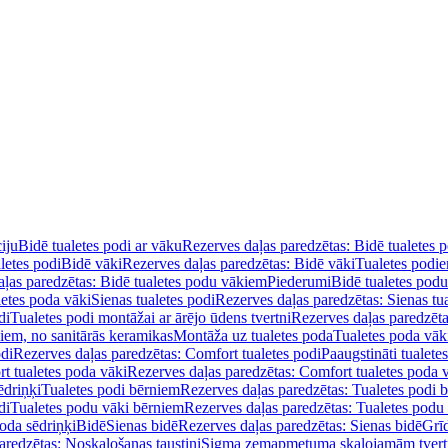
iju
Bidē tualetes podi ar vāku
Rezerves daļas paredzētas: Bidē tualetes 
letes podi
Bidē vāki
Rezerves daļas paredzētas: Bidē vāki
Tualetes podi
ļas paredzētas: Bidē tualetes podu vākiem
Piederumi
Bidē tualetes pod
letes poda vāki
Sienas tualetes podi
Rezerves daļas paredzētas: Sienas tu
di
Tualetes podi montāžai ar ārējo ūdens tvertni
Rezerves daļas paredzēta
diem, no sanitārās keramikas
Montāža uz tualetes poda
Tualetes poda vāk
odi
Rezerves daļas paredzētas: Comfort tualetes podi
Paaugstināti tualete
t tualetes poda vāki
Rezerves daļas paredzētas: Comfort tualetes poda 
ēdriņķi
Tualetes podi bērniem
Rezerves daļas paredzētas: Tualetes podi 
di
Tualetes podu vāki bērniem
Rezerves daļas paredzētas: Tualetes podu
oda sēdriņķi
Bidē
Sienas bidē
Rezerves daļas paredzētas: Sienas bidē
Grī
aredzētas: Noskalošanas taustiņi
Sigma zemapmetuma skalojamām tver