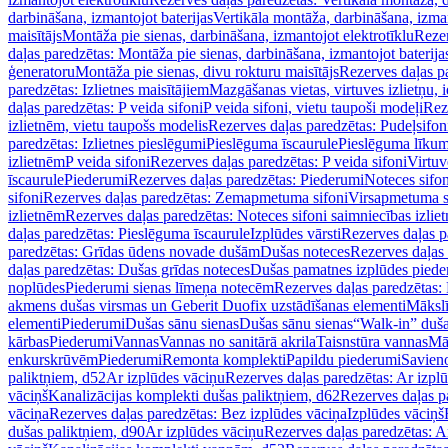
darbināšana, izmantojot baterijas
Vertikāla montāža, darbināšana, izma
maisītājs
Montāža pie sienas, darbināšana, izmantojot elektrotīklu
Rezer
daļas paredzētas: Montāža pie sienas, darbināšana, izmantojot baterija
ģeneratoru
Montāža pie sienas, divu rokturu maisītājs
Rezerves daļas pa
paredzētas: Izlietnes maisītājiem
Mazgāšanas vietas, virtuves izlietņu, i
daļas paredzētas: P veida sifoni
P veida sifoni, vietu taupoši modeļi
Reze
izlietnēm, vietu taupošs modelis
Rezerves daļas paredzētas: Pudeļsifoni
paredzētas: Izlietnes pieslēgumi
Pieslēguma īscaurule
Pieslēguma līkum
izlietnēm
P veida sifoni
Rezerves daļas paredzētas: P veida sifoni
Virtuv
īscaurule
Piederumi
Rezerves daļas paredzētas: Piederumi
Noteces sifo
sifoni
Rezerves daļas paredzētas: Zemapmetuma sifoni
Virsapmetuma s
izlietnēm
Rezerves daļas paredzētas: Noteces sifoni saimniecības izlie
daļas paredzētas: Pieslēguma īscaurule
Izplūdes vārsti
Rezerves daļas pa
paredzētas: Grīdas ūdens novade dušām
Dušas noteces
Rezerves daļas
daļas paredzētas: Dušas grīdas noteces
Dušas pamatnes izplūdes piede
noplūdes
Piederumi sienas līmeņa notecēm
Rezerves daļas paredzētas:
akmens dušas virsmas un Geberit Duofix uzstādīšanas elementi
Mākslī
elementi
Piederumi
Dušas sānu sienas
Dušas sānu sienas
“Walk-in” duša
kārbas
Piederumi
Vannas
Vannas no sanitārā akrila
Taisnstūra vannas
Mā
enkurskrūvēm
Piederumi
Remonta komplekti
Papildu piederumi
Savien
paliktņiem, d52
Ar izplūdes vāciņu
Rezerves daļas paredzētas: Ar izpl
vāciņš
Kanalizācijas komplekti dušas paliktņiem, d62
Rezerves daļas p
vāciņa
Rezerves daļas paredzētas: Bez izplūdes vāciņa
Izplūdes vāciņš
dušas paliktņiem, d90
Ar izplūdes vāciņu
Rezerves daļas paredzētas: A