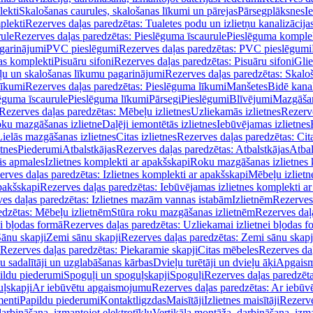
lekti
Skalošanas caurules, skalošanas līkumi un pārejas
Pārsegplāksnes
I
plekti
Rezerves daļas paredzētas: Tualetes podu un izlietņu kanalizācija
rule
Rezerves daļas paredzētas: Pieslēguma īscaurule
Pieslēguma komple
agarinājumi
PVC pieslēgumi
Rezerves daļas paredzētas: PVC pieslēgumi
jas komplekti
Pisuāru sifoni
Rezerves daļas paredzētas: Pisuāru sifoni
Glie
ļu un skalošanas līkumu pagarinājumi
Rezerves daļas paredzētas: Skalo
līkumi
Rezerves daļas paredzētas: Pieslēguma līkumi
Manšetes
Bidē kanal
ēguma īscaurule
Pieslēguma līkumi
Pārsegi
Pieslēgumi
Blīvējumi
Mazgāšan
Rezerves daļas paredzētas: Mēbeļu izlietnes
Uzliekamās izlietnes
Rezerve
oku mazgāšanas izlietne
Daļēji iemontētās izlietnes
Iebūvējamas izlietnes
Lielās mazgāšanas izlietnes
Citas izlietnes
Rezerves daļas paredzētas: Cita
etnes
Piederumi
Atbalstkājas
Rezerves daļas paredzētas: Atbalstkājas
Atbal
ās apmales
Izlietnes komplekti ar apakšskapi
Roku mazgāšanas izlietnes 
erves daļas paredzētas: Izlietnes komplekti ar apakšskapi
Mēbeļu izlietn
pakšskapi
Rezerves daļas paredzētas: Iebūvējamas izlietnes komplekti a
es daļas paredzētas: Izlietnes mazām vannas istabām
Izlietnēm
Rezerves 
edzētas: Mēbeļu izlietnēm
Stūra roku mazgāšanas izlietnēm
Rezerves daļ
ei bļodas formā
Rezerves daļas paredzētas: Uzliekamai izlietnei bļodas f
Sānu skapji
Zemi sānu skapji
Rezerves daļas paredzētas: Zemi sānu skapj
Rezerves daļas paredzētas: Piekaramie skapji
Citas mēbeles
Rezerves daļ
u sadalītāji un uzglabāšanas kārbas
Dvieļu turētāji un dvieļu āķi
Apgaism
ildu piederumi
Spoguļi un spoguļskapji
Spoguļi
Rezerves daļas paredzēta
uļskapji
Ar iebūvētu apgaismojumu
Rezerves daļas paredzētas: Ar iebū
enti
Papildu piederumi
Kontaktligzdas
Maisītāji
Izlietnes maisītāji
Rezerve
arbināšana, izmantojot elektrotīklu
Vertikāla montāža, darbināšana, izma