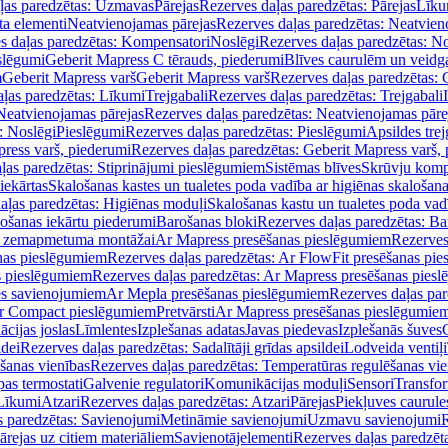
ļas paredzētas: Uzmavas
Pārejas
Rezerves daļas paredzētas: Pārejas
Līku
ta elementi
Neatvienojamas pārejas
Rezerves daļas paredzētas: Neatvien
s daļas paredzētas: Kompensatori
Noslēgi
Rezerves daļas paredzētas: No
slēgumi
Geberit Mapress C tērauds, piederumi
Blīves caurulēm un veidg
m
Geberit Mapress varš
Geberit Mapress varš
Rezerves daļas paredzētas: 
ļas paredzētas: Līkumi
Trejgabali
Rezerves daļas paredzētas: Trejgabali
Neatvienojamas pārejas
Rezerves daļas paredzētas: Neatvienojamas pāre
: Noslēgi
Pieslēgumi
Rezerves daļas paredzētas: Pieslēgumi
Apsildes trej
ress varš, piederumi
Rezerves daļas paredzētas: Geberit Mapress varš,
ļas paredzētas: Stiprinājumi pieslēgumiem
Sistēmas blīves
Skrūvju komp
iekārtas
Skalošanas kastes un tualetes poda vadība ar higiēnas skalošana
aļas paredzētas: Higiēnas moduļi
Skalošanas kastu un tualetes poda vad
lošanas iekārtu piederumi
Barošanas bloki
Rezerves daļas paredzētas: Ba
iļi zemapmetuma montāžai
Ar Mapress presēšanas pieslēgumiem
Rezerves
nas pieslēgumiem
Rezerves daļas paredzētas: Ar FlowFit presēšanas pi
s pieslēgumiem
Rezerves daļas paredzētas: Ar Mapress presēšanas pies
es savienojumiem
Ar Mepla presēšanas pieslēgumiem
Rezerves daļas pa
Ar Compact pieslēgumiem
Pretvārsti
Ar Mapress presēšanas pieslēgumie
ācijas joslas
Līmlentes
Izplešanas adatas
Javas piedevas
Izplešanās šuves
ldei
Rezerves daļas paredzētas: Sadalītāji grīdas apsildei
Lodveida ventiļi
šanas vienības
Rezerves daļas paredzētas: Temperatūras regulēšanas vie
pas termostati
Galvenie regulatori
Komunikācijas moduļi
Sensori
Transfor
Līkumi
Atzari
Rezerves daļas paredzētas: Atzari
Pārejas
Piekļuves caurule
s paredzētas: Savienojumi
Metināmie savienojumi
Uzmavu savienojumi
R
ārejas uz citiem materiāliem
Savienotājelementi
Rezerves daļas paredzēt