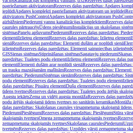
vāciņš
Kanalizācijas komplekti vannām, d52
Rezerves daļas paredzēta
pagriežamam aktivizatoram
Rezerves daļas paredzētas: Apdares komp
ieplūdi
Apdares komplekti pagriežamam aktivizatoram un ieplūdei
Rez
aktivizatoru PushControl
Apdares komplekti aktivizatoram PushContr
aizbāžņiem
Piederumi vannu kanalizācijas komplektiem
Rezerves daļa
caurules pārtraucējs
Ūdens pieslēgumi
Instalācijas un skalošanas sistē
sistēmas
Paneļu apšuvums
Piederumi
Rezerves daļas paredzētas: Piede
elementi
Izlietņu elementi
Rezerves daļas paredzētas: Izlietņu elementi
B
sienā
Rezerves daļas paredzētas: Elementi dušām ar noplūdi sienā
Elem
izlietnēm
Rezerves daļas paredzētas: Elementi saimniecības izlietnēm
K
GIS
Sienas sistēmas
Stiprināšanas sistēmas
Sagatavju piederumi
Skaņas 
paredzētas: Tualetes podu elementi
Izlietņu elementi
Rezerves daļas par
elementi
Elementi dušām arar noplūdi sienā
Rezerves daļas paredzētas:
un trauku mazgājamām mašīnām
Rezerves daļas paredzētas: Element
paredzētas: Piederumi
Sistēmas sienām
Rezerves daļas paredzētas: Sis
podu elementi
Rezerves daļas paredzētas: Tualetes podu elementi
Izlie
daļas paredzētas: Pisuāru elementi
Dušu elementi
Rezerves daļas pared
ūdens tvertnes
Rezerves daļas paredzētas: Tualetes podu ārējās skaloj
Augstu iekārts
Zema un vidēji augsta montāža
Rezerves daļas paredzēt
podu ārējās skalojamā ūdens tvertnes no sanitārās keramikas
Montāža u
daļas paredzētas: Skalošanas caurules virsapmetuma skalojamā ūdens
Piederumi
Pieslēgumi
Rezerves daļas paredzētas: Pieslēgumi
Stūra vārst
skalojamās tvertnes
Omega zemapmetuma skalojamās tvertnes
Rezerve
zemapmetuma skalojamās tvertnes
Skalošanas caurules
Piederumi
Uzpil
tvertnēm
Rezerves daļas paredzētas: Uzpildes vārsti zemapmetuma sk