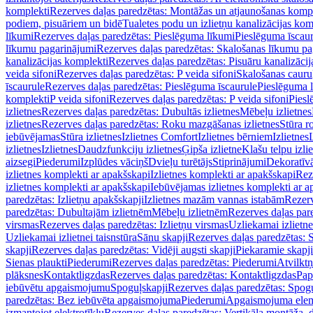
komplekti
Rezerves daļas paredzētas: Montāžas un atjaunošanas komp
podiem, pisuāriem un bidē
Tualetes podu un izlietņu kanalizācijas kom
līkumi
Rezerves daļas paredzētas: Pieslēguma līkumi
Pieslēguma īscau
līkumu pagarinājumi
Rezerves daļas paredzētas: Skalošanas līkumu p
kanalizācijas komplekti
Rezerves daļas paredzētas: Pisuāru kanalizāci
veida sifoni
Rezerves daļas paredzētas: P veida sifoni
Skalošanas cauru
īscaurule
Rezerves daļas paredzētas: Pieslēguma īscaurule
Pieslēguma 
komplekti
P veida sifoni
Rezerves daļas paredzētas: P veida sifoni
Piesl
izlietnes
Rezerves daļas paredzētas: Dubultās izlietnes
Mēbeļu izlietnes
izlietnes
Rezerves daļas paredzētas: Roku mazgāšanas izlietnes
Stūra r
iebūvējamas
Stūra izlietnes
Izlietnes Comfort
Izlietnes bērniem
Izlietnes
izlietnes
Izlietnes
Daudzfunkciju izlietnes
Ģipša izlietne
Klašu telpu izli
aizsegi
Piederumi
Izplūdes vāciņš
Dvieļu turētājs
Stiprinājumi
Dekoratīv
izlietnes komplekti ar apakšskapi
Izlietnes komplekti ar apakšskapi
Rez
izlietnes komplekti ar apakšskapi
Iebūvējamas izlietnes komplekti ar a
paredzētas: Izlietņu apakšskapji
Izlietnes mazām vannas istabām
Rezerv
paredzētas: Dubultajām izlietnēm
Mēbeļu izlietnēm
Rezerves daļas par
virsmas
Rezerves daļas paredzētas: Izlietņu virsmas
Uzliekamai izlietn
Uzliekamai izlietnei taisnstūra
Sānu skapji
Rezerves daļas paredzētas: 
skapji
Rezerves daļas paredzētas: Vidēji augsti skapji
Piekaramie skapji
Sienas plaukti
Piederumi
Rezerves daļas paredzētas: Piederumi
Atvilktņ
plāksnes
Kontaktligzdas
Rezerves daļas paredzētas: Kontaktligzdas
Pap
iebūvētu apgaismojumu
Spoguļskapji
Rezerves daļas paredzētas: Spog
paredzētas: Bez iebūvēta apgaismojuma
Piederumi
Apgaismojuma elem
izmantojot elektrotīklu
Rezerves daļas paredzētas: Vertikāla montāža, d