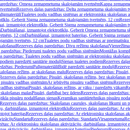
paredzētas: Omega zemapmetuma skalojamām tvertnēm
Kappa zemapme
tvertnēm
Rezerves daļas paredzētas: Delta zemapmetuma skalojamām t
līgmateriāli
Tualetes podu vadības sistēmas ar elektronisku skalošanas a
trotīklu, Geberit Sigma zemapmetuma skalojamām tvertnēm, 12 cm
Rezer
ai, izmantojot elektrotīklu, Geberit Sigma zemapmetuma skalojamām t
m
Darbināšanai, izmantojot elektrotīklu, Geberit Omega zemapmetuma 
ertnēm, 12 cm
Darbināšanai, izmantojot baterijas, Geberit Sigma zem
lojamām tvertnēm, 12 cm
Tualetes podu vadības sistēmas ar pneimatisku 
kalošanai
Rezerves daļas paredzētas: Divu režīmu skalošanai
Vienrežīma
 paredzētas: Piederumi tualetes podu vadības sistēmām
Montāžas kompl
s paredzētas: Tualetes podu vadības sistēmām ar elektronisku skalošana
 podiem paredzēti sanitārie moduļi
Sienas tualetes podiem
Rezerves daļas
edzētas: Piederumi
Palīgmateriāli
Bidē paredzēti sanitārie moduļi
Rezerves
skalošanas režīms, ar skalošanas malu
Rezerves daļas paredzētas: Pisuāri
Rezerves daļas paredzētas: Pisuāri, skalošanas režīms, bez skalošanas m
pisuāru vadības sistēmām
Ar iebūvētu pisuāru vadības sistēmu
Rezerves
vadības sistēmai
Pisuāri, skalošanas režīms, ar vāku / paredzēts vākam
Re
 skalošanas malas
Pisuāri, darbībai bez ūdens
Rezerves daļas paredzētas:
tikla pisuāru nodalīšanas sienas
Keramikas sanitārtehnikas pisuāru noda
Rezerves daļas paredzētas: Skalošanas caurules, skalošanas līkumi un p
u, darbināšana, izmantojot elektrotīklu
Rezerves daļas paredzētas: Ar el
tojot baterijas
Rezerves daļas paredzētas: Ar elektronisku skalošanas akt
vizāciju
Standarta
Rezerves daļas paredzētas: Standarta
Virsapmetuma
Re
ētas: Ar elektronisku skalošanas aktivizāciju, darbināšana, izmantojot e
as aktivizāciju, darbināšana, izmantojot baterijas
Piederumi
Rezerves da