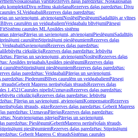
vertnēm
Noskalošanas vārsti
Rezerves daļas paredzētas: Noskalošanas
taļu komplekti
Divu režīmu skalošana
Rezerves daļas paredzētas: Divu
caurules SL
Veidgabali
Rezerves daļas paredzētas:
ejas un savienojumi, atvienojami
Noslēgi
Pieslēgumi
Sadalītājs ar vītnes
i
Blīves caurulēm un veidgabaliem
Veidgabalu blīvējumi
Pārsegi
Fit
Sistēmu caurules ML
Apsildes sistēmu
amas pārejas
Pārejas un savienojumi, atvienojami
Pieslēgumi
Sadalītājs
iprinājumi caurulēm
Stiprinājumi pieslēgumiem
Rezerves daļas
: Veidgabali
Savienojumi
Rezerves daļas paredzētas:
ali
Iebūvēta cirkulācija
Rezerves daļas paredzētas: Iebūvēta
dzētas: Pārejas un savienojumi, atvienojami
Noslēgi
Rezerves daļas
tas: Apsildes trejgabals
Apsildes pieslēgumi
Rezerves daļas
mi caurulēm
Stiprinājumi pieslēgumiem
Rezerves daļas paredzētas:
rves daļas paredzētas: Veidgabali
Pārejas un savienojumi,
s paredzētas: Piederumi
Blīves caurulēm un veidgabaliem
Pārsegi
 tērauds
Geberit Mapress nerūsējošais tērauds
Rezerves daļas
ules 1.4521
Caurules nipelis
Uzmavas
Rezerves daļas paredzētas:
Iebūvēta cirkulācija
Rezerves daļas paredzētas: Iebūvēta
dzētas: Pārejas un savienojumi, atvienojami
Kompensatori
Rezerves
nerūsējošais tērauds, gāze
Rezerves daļas paredzētas: Geberit Mapress
ļas paredzētas: Uzmavas
Pārejas
Rezerves daļas paredzētas:
zētas: Neatvienojamas pārejas
Pārejas un savienojumi,
ļas paredzētas: Pieslēgumi
GeberitMapress nerūsējošais tērauds,
Stiprinājumi pieslēgumiem
Rezerves daļas paredzētas: Stiprinājumi
aredzētas: Geberit Mapress C tērauds
Sistēmas caurules