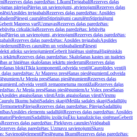
mi
Rezerves daļas paredzētas: Līkumi
Trejgabali
Rezerves daļas
ojamas pārejas
Pārejas un savienojumi, atvienojami
Rezerves daļas
slēgi
Apsildes trejgabals
Rezerves daļas paredzētas: Apsildes
abaliem
Pārsegi caurulēm
Stiprinājumi caurulēm
Stiprinājumi
Geberit Mapress varš
Uzmavas
Rezerves daļas paredzētas:
Iebūvēta cirkulācija
Rezerves daļas paredzētas: Iebūvēta
jas
Pārejas un savienojumi, atvienojami
Rezerves daļas paredzētas:
gabals
Rezerves daļas paredzētas: Apsildes trejgabals
Apsildes
 piederumi
Blīves caurulēm un veidgabaliem
Pārsegi
lekti atloku savienojumiem
Geberit higiēnas sistēma
Higiēniskās
s iekārtu
Rezerves daļas paredzētas: Skalošanas kastes un tualetes
ības ar higiēnas skalošanas iekārtu piederumi
Rezerves daļas
rošanas bloki
Tīkla komponenti
Lodveida ventiļi
Caurplūdes ventiļi
 daļas paredzētas: Ar Mapress presēšanas pieslēgumiem
Lodveida
eslēgumiem
Ar Mepla presēšanas pieslēgumiem
Rezerves daļas
lēgumiem
Lodveida ventiļi zemapmetuma montāžai
Rezerves daļas
redzētas: Ar Mepla presēšanas pieslēgumiem
Ar Volex presēšanas
m
Apsildes atgaisošanas vārsti
Ātrās atgaisošanas vārsti
Virsmu
Cauruļu līkumu balsti
Sadales skapji
Metāla sadales skapji
Sadalītāju
Termometrs
Pārejas
Rezerves daļas paredzētas: Pārejas
Sadalītāju
nības
Apsildes elementu sadalītāji
Rezerves daļas paredzētas: Apsildes
matori
Piederumi
Sadalītāju izolācija
Ēku kanalizācijas sistēmas
Geberit
s
Rezerves daļas paredzētas: Piekļuves caurules
Veidgabali
ezerves daļas paredzētas: Uzmavu savienojumi
Skavu
as: Savienotājelementi
Pieslēguma līkumi
Rezerves daļas paredzētas: