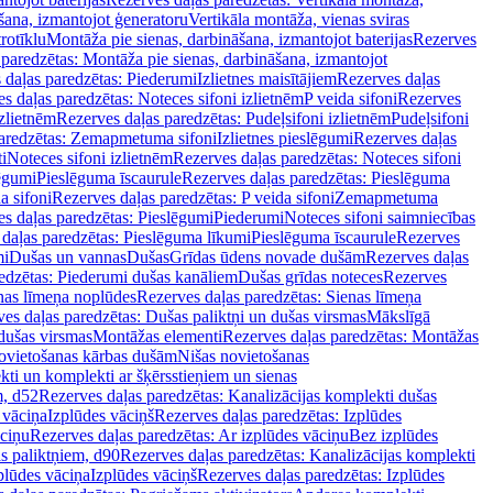
šana, izmantojot ģeneratoru
Vertikāla montāža, vienas sviras
rotīklu
Montāža pie sienas, darbināšana, izmantojot baterijas
Rezerves
paredzētas: Montāža pie sienas, darbināšana, izmantojot
 daļas paredzētas: Piederumi
Izlietnes maisītājiem
Rezerves daļas
s daļas paredzētas: Noteces sifoni izlietnēm
P veida sifoni
Rezerves
izlietnēm
Rezerves daļas paredzētas: Pudeļsifoni izlietnēm
Pudeļsifoni
paredzētas: Zemapmetuma sifoni
Izlietnes pieslēgumi
Rezerves daļas
i
Noteces sifoni izlietnēm
Rezerves daļas paredzētas: Noteces sifoni
lēgumi
Pieslēguma īscaurule
Rezerves daļas paredzētas: Pieslēguma
a sifoni
Rezerves daļas paredzētas: P veida sifoni
Zemapmetuma
s daļas paredzētas: Pieslēgumi
Piederumi
Noteces sifoni saimniecības
daļas paredzētas: Pieslēguma līkumi
Pieslēguma īscaurule
Rezerves
mi
Dušas un vannas
Dušas
Grīdas ūdens novade dušām
Rezerves daļas
edzētas: Piederumi dušas kanāliem
Dušas grīdas noteces
Rezerves
nas līmeņa noplūdes
Rezerves daļas paredzētas: Sienas līmeņa
es daļas paredzētas: Dušas paliktņi un dušas virsmas
Mākslīgā
dušas virsmas
Montāžas elementi
Rezerves daļas paredzētas: Montāžas
ovietošanas kārbas dušām
Nišas novietošanas
ti un komplekti ar šķērsstieņiem un sienas
m, d52
Rezerves daļas paredzētas: Kanalizācijas komplekti dušas
 vāciņa
Izplūdes vāciņš
Rezerves daļas paredzētas: Izplūdes
āciņu
Rezerves daļas paredzētas: Ar izplūdes vāciņu
Bez izplūdes
s paliktņiem, d90
Rezerves daļas paredzētas: Kanalizācijas komplekti
plūdes vāciņa
Izplūdes vāciņš
Rezerves daļas paredzētas: Izplūdes