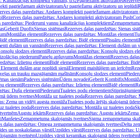
s: Kanalizācijas komplekti vannām, d52
Pagriežams aktivizators
Rezerves
lekti pagriežamam aktivizatoram
Ar pagriežamu aktivizatoru un ieplūdi
R
erves daļas paredzētas: Apdares komplekti pagriežamam aktivizatoram 
ol
Rezerves daļas paredzētas: Apdares komplekti aktivizatoram PushCon
s paredzētas: Piederumi vannu kanalizācijas komplektiem
Zemapmetuma c
mas
Geberit Duofix
Sienas sistēmas
Rezerves daļas paredzētas: Sienas sis
rumi
Montāžas elementi
Rezerves daļas paredzētas: Montāžas elementi
Tu
idē elementi
Rezerves daļas paredzētas: Bidē elementi
Pisuāru elementi
enti dušām un vannām
Rezerves daļas paredzētas: Elementi dušām un
onsoļu slodzes elementi
Rezerves daļas paredzētas: Konsoļu slodzes el
izolācijas piederumi
Paneļu apšuvums
Montāžas elementi
Rezerves daļas
edzētas: Izlietņu elementi
Bidē elementi
Rezerves daļas paredzētas: Bidē
 Elementi dušām arar noplūdi sienā
Elementi maisītājiem un ierīcēm
Reze
i veļas un trauku mazgājamām mašīnām
Konsoļu slodzes elementi
Pieder
tēmas sienām
Padeves sistēmām
Ūdens novadei
Geberit Kombifix
Montāža
tņu elementi
Rezerves daļas paredzētas: Izlietņu elementi
Bidē elementi
Re
zētas: Dušu elementi
Piederumi
Tualetes podu elementiem
Stiprinājumie
amā ūdens tvertnes
Montāža uz tualetes poda
Rezerves daļas paredzētas: 
as: Zema un vidēji augsta montāža
Tualetes podu ārējās skalojamā ūdens
z tualetes poda
Rezerves daļas paredzētas: Montāža uz tualetes poda
Sk
 tvertnēm
Augstu iekārts
Rezerves daļas paredzētas: Augstu iekārts
Zema 
i
Manšetes
Zemapmetuma skalojamās tvertnes
Sigma zemapmetuma skalo
s daļas paredzētas: Omega zemapmetuma skalojamās tvertnes
Delta ze
des un noskalošanas vārsti
Uzpildes vārsti
Rezerves daļas paredzētas: Uz
alojamām tvertnēm
Uzpildes vārsti keramikas skalojamā ūdens tvertnēm