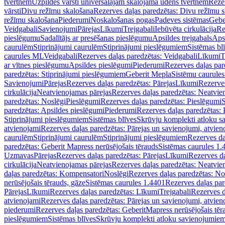
tvertnēm
Uzpildes vārsti universālajām skalojamā ūdens tvertnēm
Rezer
vārsti
Divu režīmu skalošana
Rezerves daļas paredzētas: Divu režīmu 
režīmu skalošana
Piederumi
Noskalošanas pogas
Padeves sistēmas
Gebe
Veidgabali
Savienojumi
Pārejas
Līkumi
Trejgabali
Iebūvēta cirkulācija
Re
pieslēgumu
Sadalītājs ar presēšanas pieslēgumu
Apsildes trejgabals
Apsi
caurulēm
Stiprinājumi caurulēm
Stiprinājumi pieslēgumiem
Sistēmas bl
caurules ML
Veidgabali
Rezerves daļas paredzētas: Veidgabali
Līkumi
T
ar vītnes pieslēgumu
Apsildes pieslēgumi
Piederumi
Rezerves daļas par
paredzētas: Stiprinājumi pieslēgumiem
Geberit Mepla
Sistēmu caurule
Savienojumi
Pārejas
Rezerves daļas paredzētas: Pārejas
Līkumi
Rezerves
cirkulācija
Neatvienojamas pārejas
Rezerves daļas paredzētas: Neatvie
paredzētas: Noslēgi
Pieslēgumi
Rezerves daļas paredzētas: Pieslēgumi
S
paredzētas: Apsildes pieslēgumi
Piederumi
Rezerves daļas paredzētas:
Stiprinājumi pieslēgumiem
Sistēmas blīves
Skrūvju komplekti atloku 
atvienojami
Rezerves daļas paredzētas: Pārejas un savienojumi, atvien
caurulēm
Stiprinājumi caurulēm
Stiprinājumi pieslēgumiem
Rezerves da
paredzētas: Geberit Mapress nerūsējošais tērauds
Sistēmas caurules 1.
Uzmavas
Pārejas
Rezerves daļas paredzētas: Pārejas
Līkumi
Rezerves da
cirkulācija
Neatvienojamas pārejas
Rezerves daļas paredzētas: Neatvie
daļas paredzētas: Kompensatori
Noslēgi
Rezerves daļas paredzētas: No
nerūsējošais tērauds, gāze
Sistēmas caurules 1.4401
Rezerves daļas par
Pārejas
Līkumi
Rezerves daļas paredzētas: Līkumi
Trejgabali
Rezerves d
atvienojami
Rezerves daļas paredzētas: Pārejas un savienojumi, atvien
piederumi
Rezerves daļas paredzētas: GeberitMapress nerūsējošais tēr
pieslēgumiem
Sistēmas blīves
Skrūvju komplekti atloku savienojumie