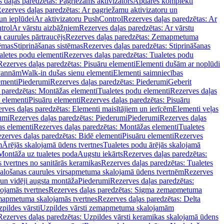
 daļas paredzētas: Pagriežams aktivizators
Apdares komplekti
ezerves daļas paredzētas: Ar pagriežamu aktivizatoru un
un ieplūdei
Ar aktivizatoru PushControl
Rezerves daļas paredzētas: Ar
trol
Ar vārstu aizbāžņiem
Rezerves daļas paredzētas: Ar vārstu
aurules pārtraucējs
Rezerves daļas paredzētas: Zemapmetuma
tēmas
Stiprināšanas sistēmas
Rezerves daļas paredzētas: Stiprināšanas
aletes podu elementi
Rezerves daļas paredzētas: Tualetes podu
Rezerves daļas paredzētas: Pisuāru elementi
Elementi dušām ar noplūdi
 vannām
Walk-in dušas sienu elementi
Elementi saimniecības
ementi
Piederumi
Rezerves daļas paredzētas: Piederumi
Geberit
 paredzētas: Montāžas elementi
Tualetes podu elementi
Rezerves daļas
 elementi
Pisuāru elementi
Rezerves daļas paredzētas: Pisuāru
rves daļas paredzētas: Elementi maisītājiem un ierīcēm
Elementi veļas
umi
Rezerves daļas paredzētas: Piederumi
Piederumi
Rezerves daļas
s elementi
Rezerves daļas paredzētas: Montāžas elementi
Tualetes
zerves daļas paredzētas: Bidē elementi
Pisuāru elementi
Rezerves
m
Ārējās skalojamā ūdens tvertnes
Tualetes podu ārējās skalojamā
Montāža uz tualetes poda
Augstu iekārts
Rezerves daļas paredzētas:
 tvertnes no sanitārās keramikas
Rezerves daļas paredzētas: Tualetes
alošanas caurules virsapmetuma skalojamā ūdens tvertnēm
Rezerves
un vidēji augsta montāža
Piederumi
Rezerves daļas paredzētas:
jamās tvertnes
Rezerves daļas paredzētas: Sigma zemapmetuma
mapmetuma skalojamās tvertnes
Rezerves daļas paredzētas: Delta
pildes vārsti
Uzpildes vārsti zemapmetuma skalojamām
Rezerves daļas paredzētas: Uzpildes vārsti keramikas skalojamā ūdens