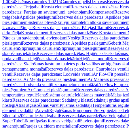
1.0034
Sistēmas caurules 1.0215
Caurules nipelis
Uzmavas
Rezerves da
paredzētas: Trejgabali
Krusta elementi
Rezerves daļas paredzētas: Krus
paredzētas: Pārejas un savienojumi, atvienojami
Kompensatori
Rezerve
trejgabals
Apsildes pieslēgumi
Rezerves daļas paredzētas: Apsildes pie
pieslēgumiem
Sistēmas blīves
Skrūvju komplekti atloku savienojumie
Uzmavas
Pārejas
Rezerves daļas paredzētas: Pārejas
Līkumi
Rezerves da
cirkulācija
Krusta elementi
Rezerves daļas paredzētas: Krusta elementi
Pārejas un savienojumi, atvienojami
Noslēgi
Rezerves daļas paredzētas
pieslēgumi
Rezerves daļas paredzētas: Apsildes pieslēgumi
Geberit Map
caurulēm
Stiprinājumi caurulēm
Stiprinājumi pieslēgumiem
Rezerves da
skalošanas iekārtas
Rezerves daļas paredzētas: Higiēniskās skalošanas 
poda vadība ar higiēnas skalošanas iekārtu
Higiēnas moduļi
Rezerves d
paredzētas: Skalošanas kastu un tualetes poda vadības ar higiēnas ska
zemapmetuma montāžai
Rezerves daļas paredzētas: Caurplūdes vent
ventiļi
Rezerves daļas paredzētas: Lodveida ventiļi
Ar FlowFit presēša
paredzētas: Ar Mepla presēšanas pieslēgumiem
Ar Mapress presēšana
paredzētas: Lodveida ventiļi zemapmetuma montāžai
Ar FlowFit pres
pieslēgumiem
Ar Compact pieslēgumiem
Rezerves daļas paredzētas: 
temperatūras regulēšana
Sistēmu caurule
Ieklāšanas materiāls
Malas izol
klāsts
Rezerves daļas paredzētas: Sadalītāju klāsts
Sadalītāji grīdas apsi
noslēgi
Ātrās atgaisošanas vārsti
Plūsmas sadalītājs
Temperatūras regulē
elementu sadalītāji
Apvadi
Regulēšanas komponenti
Servopiedziņas
Tel
Silent-db20
Caurules
Veidgabali
Rezerves daļas paredzētas: Veidgabali
SuperTube
Līkumi
Īpašas formas veidgabali
Savienojumi
Rezerves daļa
savienojumi
Pārejas uz citiem materiāliem
Rezerves daļas paredzētas: P