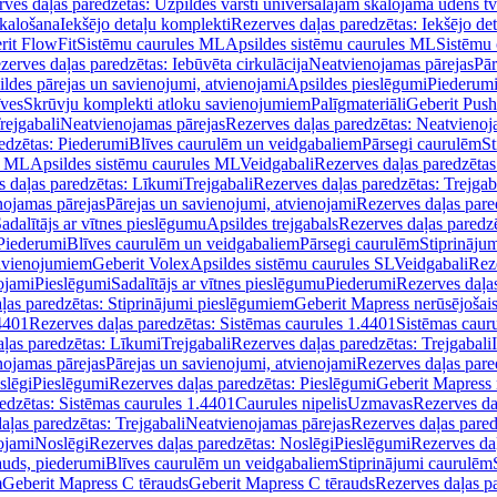
ves daļas paredzētas: Uzpildes vārsti universālajām skalojamā ūdens t
skalošana
Iekšējo detaļu komplekti
Rezerves daļas paredzētas: Iekšējo de
rit FlowFit
Sistēmu caurules ML
Apsildes sistēmu caurules ML
Sistēmu 
zerves daļas paredzētas: Iebūvēta cirkulācija
Neatvienojamas pārejas
Pār
ldes pārejas un savienojumi, atvienojami
Apsildes pieslēgumi
Piederum
īves
Skrūvju komplekti atloku savienojumiem
Palīgmateriāli
Geberit Push
rejgabali
Neatvienojamas pārejas
Rezerves daļas paredzētas: Neatvienoj
edzētas: Piederumi
Blīves caurulēm un veidgabaliem
Pārsegi caurulēm
St
s ML
Apsildes sistēmu caurules ML
Veidgabali
Rezerves daļas paredzētas
 daļas paredzētas: Līkumi
Trejgabali
Rezerves daļas paredzētas: Trejgab
nojamas pārejas
Pārejas un savienojumi, atvienojami
Rezerves daļas pare
adalītājs ar vītnes pieslēgumu
Apsildes trejgabals
Rezerves daļas paredzē
 Piederumi
Blīves caurulēm un veidgabaliem
Pārsegi caurulēm
Stiprināju
savienojumiem
Geberit Volex
Apsildes sistēmu caurules SL
Veidgabali
Reze
ojami
Pieslēgumi
Sadalītājs ar vītnes pieslēgumu
Piederumi
Rezerves daļa
ļas paredzētas: Stiprinājumi pieslēgumiem
Geberit Mapress nerūsējošais
4401
Rezerves daļas paredzētas: Sistēmas caurules 1.4401
Sistēmas caur
ļas paredzētas: Līkumi
Trejgabali
Rezerves daļas paredzētas: Trejgabali
nojamas pārejas
Pārejas un savienojumi, atvienojami
Rezerves daļas pare
slēgi
Pieslēgumi
Rezerves daļas paredzētas: Pieslēgumi
Geberit Mapress 
edzētas: Sistēmas caurules 1.4401
Caurules nipelis
Uzmavas
Rezerves da
aļas paredzētas: Trejgabali
Neatvienojamas pārejas
Rezerves daļas pared
ojami
Noslēgi
Rezerves daļas paredzētas: Noslēgi
Pieslēgumi
Rezerves da
auds, piederumi
Blīves caurulēm un veidgabaliem
Stiprinājumi caurulēm
m
Geberit Mapress C tērauds
Geberit Mapress C tērauds
Rezerves daļas p