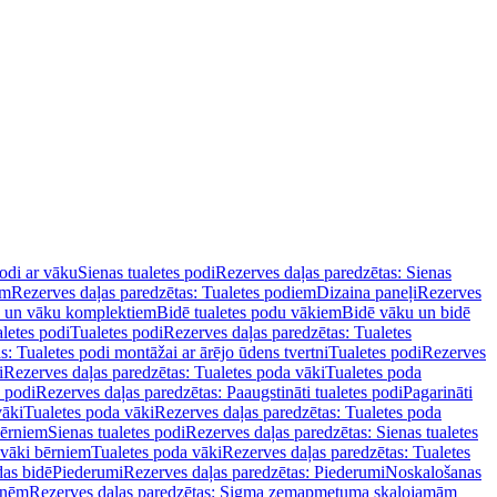
podi ar vāku
Sienas tualetes podi
Rezerves daļas paredzētas: Sienas
em
Rezerves daļas paredzētas: Tualetes podiem
Dizaina paneļi
Rezerves
u un vāku komplektiem
Bidē tualetes podu vākiem
Bidē vāku un bidē
aletes podi
Tualetes podi
Rezerves daļas paredzētas: Tualetes
s: Tualetes podi montāžai ar ārējo ūdens tvertni
Tualetes podi
Rezerves
i
Rezerves daļas paredzētas: Tualetes poda vāki
Tualetes poda
s podi
Rezerves daļas paredzētas: Paaugstināti tualetes podi
Pagarināti
vāki
Tualetes poda vāki
Rezerves daļas paredzētas: Tualetes poda
bērniem
Sienas tualetes podi
Rezerves daļas paredzētas: Sienas tualetes
 vāki bērniem
Tualetes poda vāki
Rezerves daļas paredzētas: Tualetes
das bidē
Piederumi
Rezerves daļas paredzētas: Piederumi
Noskalošanas
tnēm
Rezerves daļas paredzētas: Sigma zemapmetuma skalojamām