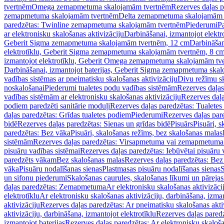
tvertnēm
Omega zemapmetuma skalojamām tvertnēm
Rezerves daļas 
zemapmetuma skalojamām tvertnēm
Delta zemapmetuma skalojamām 
paredzētas: Twinline zemapmetuma skalojamām tvertnēm
Piederumi
Pa
ar elektronisku skalošanas aktivizāciju
Darbināšanai, izmantojot elek
Geberit Sigma zemapmetuma skalojamām tvertnēm, 12 cm
Darbināšan
elektrotīklu, Geberit Sigma zemapmetuma skalojamām tvertnēm, 8 c
izmantojot elektrotīklu, Geberit Omega zemapmetuma skalojamām tv
Darbināšanai, izmantojot baterijas, Geberit Sigma zemapmetuma ska
vadības sistēmas ar pneimatisku skalošanas aktivizāciju
Divu režīmu s
noskalošanai
Piederumi tualetes podu vadības sistēmām
Rezerves daļas
vadības sistēmām ar elektronisku skalošanas aktivizāciju
Rezerves daļa
podiem paredzēti sanitārie moduļi
Rezerves daļas paredzētas: Tualetes
daļas paredzētas: Grīdas tualetes podiem
Piederumi
Rezerves daļas par
bidē
Rezerves daļas paredzētas: Sienas un grīdas bidē
Pisuārs
Pisuāri, 
paredzētas: Bez vāka
Pisuāri, skalošanas režīms, bez skalošanas malas
sistēmām
Rezerves daļas paredzētas: Virsapmetuma vai zemapmetuma 
pisuāru vadības sistēmai
Rezerves daļas paredzētas: Iebūvētai pisuāru 
paredzēts vākam
Bez skalošanas malas
Rezerves daļas paredzētas: Bez
vāka
Pisuāru nodalīšanas sienas
Plastmasas pisuāru nodalīšanas sienas
S
un sifonu piederumi
Skalošanas caurules, skalošanas līkumi un pārejas
daļas paredzētas: Zemapmetuma
Ar elektronisku skalošanas aktivizācij
elektrotīklu
Ar elektronisku skalošanas aktivizāciju, darbināšana, izman
aktivizāciju
Rezerves daļas paredzētas: Ar pneimatisku skalošanas akti
aktivizāciju, darbināšana, izmantojot elektrotīklu
Rezerves daļas paredz
izmantojot baterijas
Rezerves daļas paredzētas: Ar elektronisku skalošan