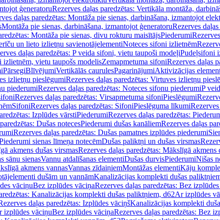
ntojot ģeneratoru
Rezerves daļas paredzētas: Vertikāla montāža, darbinā
ves daļas paredzētas: Montāža pie sienas, darbināšana, izmantojot elekt
s
Montāža pie sienas, darbināšana, izmantojot ģeneratoru
Rezerves daļas 
redzētas: Montāža pie sienas, divu rokturu maisītājs
Piederumi
Rezerves
erīču un lieto izlietņu savienotājelementi
Noteces sifoni izlietnēm
Rezerve
rves daļas paredzētas: P veida sifoni, vietu taupoši modeļi
Pudeļsifoni 
 izlietnēm, vietu taupošs modelis
Zemapmetuma sifoni
Rezerves daļas 
i
Pārsegi
Blīvējumi
Vertikālās caurules
Pagarinājumi
Aktivizācijas element
es izlietņu pieslēgumi
Rezerves daļas paredzētas: Virtuves izlietņu pies
nu piederumi
Rezerves daļas paredzētas: Noteces sifonu piederumi
P veid
ifoni
Rezerves daļas paredzētas: Virsapmetuma sifoni
Pieslēgumi
Rezerve
tnēm
Sifoni
Rezerves daļas paredzētas: Sifoni
Pieslēguma līkumi
Rezerves 
redzētas: Izplūdes vārsti
Piederumi
Rezerves daļas paredzētas: Piederu
 paredzētas: Dušas noteces
Piederumi dušas kanāliem
Rezerves daļas par
rumi
Rezerves daļas paredzētas: Dušas pamatnes izplūdes piederumi
Sie
 Piederumi sienas līmeņa notecēm
Dušas paliktņi un dušas virsmas
Rezerv
gā akmens dušas virsmas
Rezerves daļas paredzētas: Mākslīgā akmens 
s sānu sienas
Vannu atdalīšanas elementi
Dušas durvis
Piederumi
Nišas n
kslīgā akmens vannas
Vannas zīdaiņiem
Montāžas elementi
Kāju komplek
otājelementi dušām un vannām
Kanalizācijas komplekti dušas paliktņie
ūdes vāciņu
Bez izplūdes vāciņa
Rezerves daļas paredzētas: Bez izplūdes
aredzētas: Kanalizācijas komplekti dušas paliktņiem, d62
Ar izplūdes v
Rezerves daļas paredzētas: Izplūdes vāciņš
Kanalizācijas komplekti duša
r izplūdes vāciņu
Bez izplūdes vāciņa
Rezerves daļas paredzētas: Bez iz