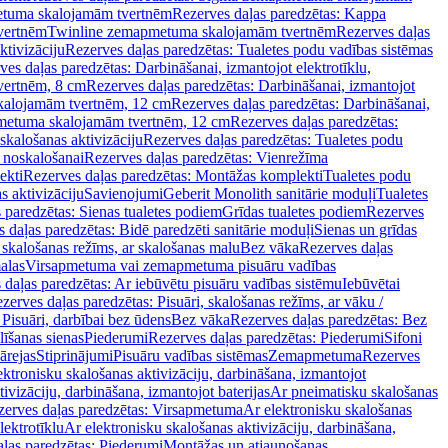
tuma skalojamām tvertnēm
Rezerves daļas paredzētas: Kappa
vertnēm
Twinline zemapmetuma skalojamām tvertnēm
Rezerves daļas
ktivizāciju
Rezerves daļas paredzētas: Tualetes podu vadības sistēmas
ves daļas paredzētas: Darbināšanai, izmantojot elektrotīklu,
vertnēm, 8 cm
Rezerves daļas paredzētas: Darbināšanai, izmantojot
skalojamām tvertnēm, 12 cm
Rezerves daļas paredzētas: Darbināšanai,
apmetuma skalojamām tvertnēm, 12 cm
Rezerves daļas paredzētas:
skalošanas aktivizāciju
Rezerves daļas paredzētas: Tualetes podu
 noskalošanai
Rezerves daļas paredzētas: Vienrežīma
ekti
Rezerves daļas paredzētas: Montāžas komplekti
Tualetes podu
s aktivizāciju
Savienojumi
Geberit Monolith sanitārie moduļi
Tualetes
 paredzētas: Sienas tualetes podiem
Grīdas tualetes podiem
Rezerves
 daļas paredzētas: Bidē paredzēti sanitārie moduļi
Sienas un grīdas
, skalošanas režīms, ar skalošanas malu
Bez vāka
Rezerves daļas
alas
Virsapmetuma vai zemapmetuma pisuāru vadības
 daļas paredzētas: Ar iebūvētu pisuāru vadības sistēmu
Iebūvētai
zerves daļas paredzētas: Pisuāri, skalošanas režīms, ar vāku /
 Pisuāri, darbībai bez ūdens
Bez vāka
Rezerves daļas paredzētas: Bez
līšanas sienas
Piederumi
Rezerves daļas paredzētas: Piederumi
Sifoni
ārejas
Stiprinājumi
Pisuāru vadības sistēmas
Zemapmetuma
Rezerves
ektronisku skalošanas aktivizāciju, darbināšana, izmantojot
ivizāciju, darbināšana, izmantojot baterijas
Ar pneimatisku skalošanas
zerves daļas paredzētas: Virsapmetuma
Ar elektronisku skalošanas
lektrotīklu
Ar elektronisku skalošanas aktivizāciju, darbināšana,
ļas paredzētas: Piederumi
Montāžas un atjaunošanas