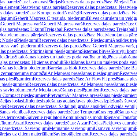
ļas paredzētas: Uzmavas
Pārejas
Rezerves daļas paredzētas: Pārejas
Līku
ta elementi
Neatvienojamas pārejas
Rezerves daļas paredzētas: Neatvien
s daļas paredzētas: Kompensatori
Noslēgi
Rezerves daļas paredzētas: No
slēgumi
Geberit Mapress C tērauds, piederumi
Blīves caurulēm un veidg
m
Geberit Mapress varš
Geberit Mapress varš
Rezerves daļas paredzētas: 
ļas paredzētas: Līkumi
Trejgabali
Rezerves daļas paredzētas: Trejgabali
Neatvienojamas pārejas
Rezerves daļas paredzētas: Neatvienojamas pāre
: Noslēgi
Pieslēgumi
Rezerves daļas paredzētas: Pieslēgumi
Apsildes trej
ress varš, piederumi
Rezerves daļas paredzētas: Geberit Mapress varš,
ļas paredzētas: Stiprinājumi pieslēgumiem
Sistēmas blīves
Skrūvju komp
iekārtas
Skalošanas kastes un tualetes poda vadība ar higiēnas skalošana
aļas paredzētas: Higiēnas moduļi
Skalošanas kastu un tualetes poda vad
lošanas iekārtu piederumi
Barošanas bloki
Rezerves daļas paredzētas: Ba
iļi zemapmetuma montāžai
Ar Mapress presēšanas pieslēgumiem
Rezerves
nas pieslēgumiem
Rezerves daļas paredzētas: Ar FlowFit presēšanas pi
s pieslēgumiem
Rezerves daļas paredzētas: Ar Mapress presēšanas pies
es savienojumiem
Ar Mepla presēšanas pieslēgumiem
Rezerves daļas pa
Ar Compact pieslēgumiem
Pretvārsti
Ar Mapress presēšanas pieslēgumie
ācijas joslas
Līmlentes
Izplešanas adatas
Javas piedevas
Izplešanās šuves
ldei
Rezerves daļas paredzētas: Sadalītāji grīdas apsildei
Lodveida ventiļi
šanas vienības
Rezerves daļas paredzētas: Temperatūras regulēšanas vie
pas termostati
Galvenie regulatori
Komunikācijas moduļi
Sensori
Transfor
Līkumi
Atzari
Rezerves daļas paredzētas: Atzari
Pārejas
Piekļuves caurule
s paredzētas: Savienojumi
Metināmie savienojumi
Uzmavu savienojumi
R
ārejas uz citiem materiāliem
Savienotājelementi
Rezerves daļas paredzēt