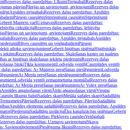
mi
Rezerves daļas paredzētas: Līkumi
Trejgabali
Rezerves daļas
ojamas pārejas
Pārejas un savienojumi, atvienojami
Rezerves daļas
slēgi
Apsildes trejgabals
Rezerves daļas paredzētas: Apsildes
abaliem
Pārsegi caurulēm
Stiprinājumi caurulēm
Stiprinājumi
Geberit Mapress varš
Uzmavas
Rezerves daļas paredzētas:
Iebūvēta cirkulācija
Rezerves daļas paredzētas: Iebūvēta
jas
Pārejas un savienojumi, atvienojami
Rezerves daļas paredzētas:
gabals
Rezerves daļas paredzētas: Apsildes trejgabals
Apsildes
 piederumi
Blīves caurulēm un veidgabaliem
Pārsegi
lekti atloku savienojumiem
Geberit higiēnas sistēma
Higiēniskās
s iekārtu
Rezerves daļas paredzētas: Skalošanas kastes un tualetes
ības ar higiēnas skalošanas iekārtu piederumi
Rezerves daļas
rošanas bloki
Tīkla komponenti
Lodveida ventiļi
Caurplūdes ventiļi
 daļas paredzētas: Ar Mapress presēšanas pieslēgumiem
Lodveida
eslēgumiem
Ar Mepla presēšanas pieslēgumiem
Rezerves daļas
lēgumiem
Lodveida ventiļi zemapmetuma montāžai
Rezerves daļas
redzētas: Ar Mepla presēšanas pieslēgumiem
Ar Volex presēšanas
m
Apsildes atgaisošanas vārsti
Ātrās atgaisošanas vārsti
Virsmu
Cauruļu līkumu balsti
Sadales skapji
Metāla sadales skapji
Sadalītāju
Termometrs
Pārejas
Rezerves daļas paredzētas: Pārejas
Sadalītāju
nības
Apsildes elementu sadalītāji
Rezerves daļas paredzētas: Apsildes
matori
Piederumi
Sadalītāju izolācija
Ēku kanalizācijas sistēmas
Geberit
s
Rezerves daļas paredzētas: Piekļuves caurules
Veidgabali
ezerves daļas paredzētas: Uzmavu savienojumi
Skavu
as: Savienotājelementi
Pieslēguma līkumi
Rezerves daļas paredzētas: