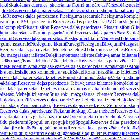
lekti
Skalošanas caurules, skalošanas līkumi un pārejas
Pārsegplāksnes
I
plekti
Rezerves daļas paredzētas: Tualetes podu un izlietņu kanalizācija
rule
Rezerves daļas paredzētas: Pieslēguma īscaurule
Pieslēguma komple
agarinājumi
PVC pieslēgumi
Rezerves daļas paredzētas: PVC pieslēgumi
jas komplekti
Pisuāru sifoni
Rezerves daļas paredzētas: Pisuāru sifoni
Glie
ļu un skalošanas līkumu pagarinājumi
Rezerves daļas paredzētas: Skalo
līkumi
Rezerves daļas paredzētas: Pieslēguma līkumi
Manšetes
Bidē kanal
ēguma īscaurule
Pieslēguma līkumi
Pārsegi
Pieslēgumi
Blīvējumi
Mazgāšan
Rezerves daļas paredzētas: Mēbeļu izlietnes
Uzliekamās izlietnes
Rezerve
oku mazgāšanas izlietne
Daļēji iemontētās izlietnes
Iebūvējamas izlietnes
Lielās mazgāšanas izlietnes
Citas izlietnes
Rezerves daļas paredzētas: Cita
etnes
Piederumi
Atbalstkājas
Rezerves daļas paredzētas: Atbalstkājas
Atbal
ās apmales
Izlietnes komplekti ar apakšskapi
Roku mazgāšanas izlietnes 
erves daļas paredzētas: Izlietnes komplekti ar apakšskapi
Mēbeļu izlietn
pakšskapi
Rezerves daļas paredzētas: Iebūvējamas izlietnes komplekti a
es daļas paredzētas: Izlietnes mazām vannas istabām
Izlietnēm
Rezerves 
edzētas: Mēbeļu izlietnēm
Stūra roku mazgāšanas izlietnēm
Rezerves daļ
ei bļodas formā
Rezerves daļas paredzētas: Uzliekamai izlietnei bļodas f
Sānu skapji
Zemi sānu skapji
Rezerves daļas paredzētas: Zemi sānu skapj
Rezerves daļas paredzētas: Piekaramie skapji
Citas mēbeles
Rezerves daļ
u sadalītāji un uzglabāšanas kārbas
Dvieļu turētāji un dvieļu āķi
Apgaism
ildu piederumi
Spoguļi un spoguļskapji
Spoguļi
Rezerves daļas paredzēta
uļskapji
Ar iebūvētu apgaismojumu
Rezerves daļas paredzētas: Ar iebū
enti
Papildu piederumi
Kontaktligzdas
Maisītāji
Izlietnes maisītāji
Rezerve
arbināšana, izmantojot elektrotīklu
Vertikāla montāža, darbināšana, izma