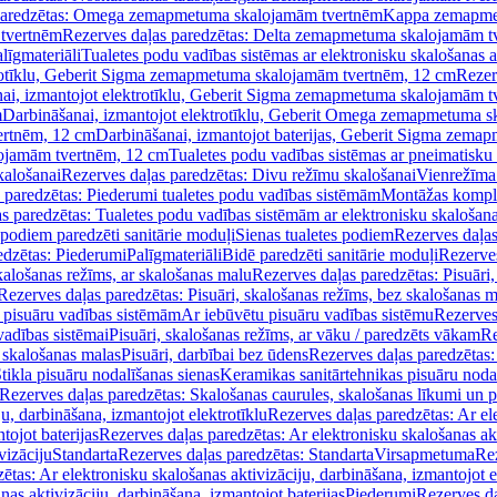
paredzētas: Omega zemapmetuma skalojamām tvertnēm
Kappa zemapme
tvertnēm
Rezerves daļas paredzētas: Delta zemapmetuma skalojamām t
līgmateriāli
Tualetes podu vadības sistēmas ar elektronisku skalošanas a
trotīklu, Geberit Sigma zemapmetuma skalojamām tvertnēm, 12 cm
Rezer
ai, izmantojot elektrotīklu, Geberit Sigma zemapmetuma skalojamām t
m
Darbināšanai, izmantojot elektrotīklu, Geberit Omega zemapmetuma 
ertnēm, 12 cm
Darbināšanai, izmantojot baterijas, Geberit Sigma zem
lojamām tvertnēm, 12 cm
Tualetes podu vadības sistēmas ar pneimatisku 
kalošanai
Rezerves daļas paredzētas: Divu režīmu skalošanai
Vienrežīma
 paredzētas: Piederumi tualetes podu vadības sistēmām
Montāžas kompl
s paredzētas: Tualetes podu vadības sistēmām ar elektronisku skalošana
 podiem paredzēti sanitārie moduļi
Sienas tualetes podiem
Rezerves daļas
edzētas: Piederumi
Palīgmateriāli
Bidē paredzēti sanitārie moduļi
Rezerves
skalošanas režīms, ar skalošanas malu
Rezerves daļas paredzētas: Pisuāri
Rezerves daļas paredzētas: Pisuāri, skalošanas režīms, bez skalošanas m
pisuāru vadības sistēmām
Ar iebūvētu pisuāru vadības sistēmu
Rezerves
vadības sistēmai
Pisuāri, skalošanas režīms, ar vāku / paredzēts vākam
Re
 skalošanas malas
Pisuāri, darbībai bez ūdens
Rezerves daļas paredzētas:
tikla pisuāru nodalīšanas sienas
Keramikas sanitārtehnikas pisuāru noda
Rezerves daļas paredzētas: Skalošanas caurules, skalošanas līkumi un p
u, darbināšana, izmantojot elektrotīklu
Rezerves daļas paredzētas: Ar el
tojot baterijas
Rezerves daļas paredzētas: Ar elektronisku skalošanas akt
vizāciju
Standarta
Rezerves daļas paredzētas: Standarta
Virsapmetuma
Re
ētas: Ar elektronisku skalošanas aktivizāciju, darbināšana, izmantojot e
as aktivizāciju, darbināšana, izmantojot baterijas
Piederumi
Rezerves da