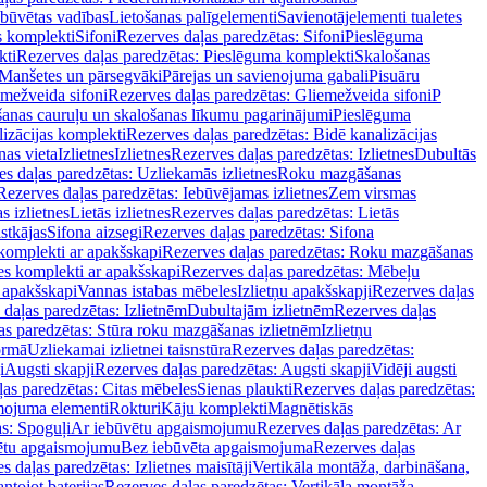
ebūvētas vadības
Lietošanas palīgelementi
Savienotājelementi tualetes
s komplekti
Sifoni
Rezerves daļas paredzētas: Sifoni
Pieslēguma
kti
Rezerves daļas paredzētas: Pieslēguma komplekti
Skalošanas
Manšetes un pārsegvāki
Pārejas un savienojuma gabali
Pisuāru
mežveida sifoni
Rezerves daļas paredzētas: Gliemežveida sifoni
P
šanas cauruļu un skalošanas līkumu pagarinājumi
Pieslēguma
izācijas komplekti
Rezerves daļas paredzētas: Bidē kanalizācijas
as vieta
Izlietnes
Izlietnes
Rezerves daļas paredzētas: Izlietnes
Dubultās
s daļas paredzētas: Uzliekamās izlietnes
Roku mazgāšanas
Rezerves daļas paredzētas: Iebūvējamas izlietnes
Zem virsmas
s izlietnes
Lietās izlietnes
Rezerves daļas paredzētas: Lietās
stkājas
Sifona aizsegi
Rezerves daļas paredzētas: Sifona
komplekti ar apakšskapi
Rezerves daļas paredzētas: Roku mazgāšanas
es komplekti ar apakšskapi
Rezerves daļas paredzētas: Mēbeļu
r apakšskapi
Vannas istabas mēbeles
Izlietņu apakšskapji
Rezerves daļas
daļas paredzētas: Izlietnēm
Dubultajām izlietnēm
Rezerves daļas
as paredzētas: Stūra roku mazgāšanas izlietnēm
Izlietņu
ormā
Uzliekamai izlietnei taisnstūra
Rezerves daļas paredzētas:
i
Augsti skapji
Rezerves daļas paredzētas: Augsti skapji
Vidēji augsti
as paredzētas: Citas mēbeles
Sienas plaukti
Rezerves daļas paredzētas:
ojuma elementi
Rokturi
Kāju komplekti
Magnētiskās
s: Spoguļi
Ar iebūvētu apgaismojumu
Rezerves daļas paredzētas: Ar
vētu apgaismojumu
Bez iebūvēta apgaismojuma
Rezerves daļas
s daļas paredzētas: Izlietnes maisītāji
Vertikāla montāža, darbināšana,
ntojot baterijas
Rezerves daļas paredzētas: Vertikāla montāža,