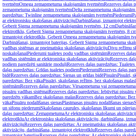
tvertnēm
Omega zemapmetuma skalojamām tvertnēm
Rezerves daļas 
zemapmetuma skalojamām tvertnēm
Delta zemapmetuma skalojamām 
paredzētas: Twinline zemapmetuma skalojamām tvertnēm
Piederumi
Pa
ar elektronisku skalošanas aktivizāciju
Darbināšanai, izmantojot elek
Geberit Sigma zemapmetuma skalojamām tvertnēm, 12 cm
Darbināšan
elektrotīklu, Geberit Sigma zemapmetuma skalojamām tvertnēm, 8 c
izmantojot elektrotīklu, Geberit Omega zemapmetuma skalojamām tv
Darbināšanai, izmantojot baterijas, Geberit Sigma zemapmetuma ska
vadības sistēmas ar pneimatisku skalošanas aktivizāciju
Divu režīmu s
noskalošanai
Piederumi tualetes podu vadības sistēmām
Rezerves daļas
vadības sistēmām ar elektronisku skalošanas aktivizāciju
Rezerves daļa
podiem paredzēti sanitārie moduļi
Rezerves daļas paredzētas: Tualetes
daļas paredzētas: Grīdas tualetes podiem
Piederumi
Rezerves daļas par
bidē
Rezerves daļas paredzētas: Sienas un grīdas bidē
Pisuārs
Pisuāri, 
paredzētas: Bez vāka
Pisuāri, skalošanas režīms, bez skalošanas malas
sistēmām
Rezerves daļas paredzētas: Virsapmetuma vai zemapmetuma 
pisuāru vadības sistēmai
Rezerves daļas paredzētas: Iebūvētai pisuāru 
paredzēts vākam
Bez skalošanas malas
Rezerves daļas paredzētas: Bez
vāka
Pisuāru nodalīšanas sienas
Plastmasas pisuāru nodalīšanas sienas
S
un sifonu piederumi
Skalošanas caurules, skalošanas līkumi un pārejas
daļas paredzētas: Zemapmetuma
Ar elektronisku skalošanas aktivizācij
elektrotīklu
Ar elektronisku skalošanas aktivizāciju, darbināšana, izman
aktivizāciju
Rezerves daļas paredzētas: Ar pneimatisku skalošanas akti
aktivizāciju, darbināšana, izmantojot elektrotīklu
Rezerves daļas paredz
izmantojot baterijas
Rezerves daļas paredzētas: Ar elektronisku skalošan