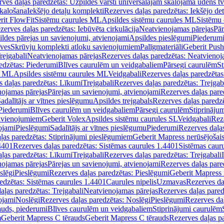
ves daļas paredzētas: Uzpildes vārsti universālajām skalojamā ūdens t
skalošana
Iekšējo detaļu komplekti
Rezerves daļas paredzētas: Iekšējo de
rit FlowFit
Sistēmu caurules ML
Apsildes sistēmu caurules ML
Sistēmu 
zerves daļas paredzētas: Iebūvēta cirkulācija
Neatvienojamas pārejas
Pār
ldes pārejas un savienojumi, atvienojami
Apsildes pieslēgumi
Piederum
īves
Skrūvju komplekti atloku savienojumiem
Palīgmateriāli
Geberit Push
rejgabali
Neatvienojamas pārejas
Rezerves daļas paredzētas: Neatvienoj
edzētas: Piederumi
Blīves caurulēm un veidgabaliem
Pārsegi caurulēm
St
s ML
Apsildes sistēmu caurules ML
Veidgabali
Rezerves daļas paredzētas
 daļas paredzētas: Līkumi
Trejgabali
Rezerves daļas paredzētas: Trejgab
nojamas pārejas
Pārejas un savienojumi, atvienojami
Rezerves daļas pare
adalītājs ar vītnes pieslēgumu
Apsildes trejgabals
Rezerves daļas paredzē
 Piederumi
Blīves caurulēm un veidgabaliem
Pārsegi caurulēm
Stiprināju
savienojumiem
Geberit Volex
Apsildes sistēmu caurules SL
Veidgabali
Reze
ojami
Pieslēgumi
Sadalītājs ar vītnes pieslēgumu
Piederumi
Rezerves daļa
ļas paredzētas: Stiprinājumi pieslēgumiem
Geberit Mapress nerūsējošais
4401
Rezerves daļas paredzētas: Sistēmas caurules 1.4401
Sistēmas caur
ļas paredzētas: Līkumi
Trejgabali
Rezerves daļas paredzētas: Trejgabali
nojamas pārejas
Pārejas un savienojumi, atvienojami
Rezerves daļas pare
slēgi
Pieslēgumi
Rezerves daļas paredzētas: Pieslēgumi
Geberit Mapress 
edzētas: Sistēmas caurules 1.4401
Caurules nipelis
Uzmavas
Rezerves da
aļas paredzētas: Trejgabali
Neatvienojamas pārejas
Rezerves daļas pared
ojami
Noslēgi
Rezerves daļas paredzētas: Noslēgi
Pieslēgumi
Rezerves da
auds, piederumi
Blīves caurulēm un veidgabaliem
Stiprinājumi caurulēm
m
Geberit Mapress C tērauds
Geberit Mapress C tērauds
Rezerves daļas p