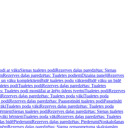
podi ar vāku
Sienas tualetes podi
Rezerves daļas paredzētas: Sienas
em
Rezerves daļas paredzētas: Tualetes podiem
Dizaina paneļi
Rezerves
u un vāku komplektiem
Bidē tualetes podu vākiem
Bidē vāku un bidē
aletes podi
Tualetes podi
Rezerves daļas paredzētas: Tualetes
s: Tualetes podi montāžai ar ārējo ūdens tvertni
Tualetes podi
Rezerves
i
Rezerves daļas paredzētas: Tualetes poda vāki
Tualetes poda
s podi
Rezerves daļas paredzētas: Paaugstināti tualetes podi
Pagarināti
vāki
Tualetes poda vāki
Rezerves daļas paredzētas: Tualetes poda
bērniem
Sienas tualetes podi
Rezerves daļas paredzētas: Sienas tualetes
 vāki bērniem
Tualetes poda vāki
Rezerves daļas paredzētas: Tualetes
das bidē
Piederumi
Rezerves daļas paredzētas: Piederumi
Noskalošanas
tnēm
Rezerves daļas paredzētas: Sigma zemapmetuma skalojamām