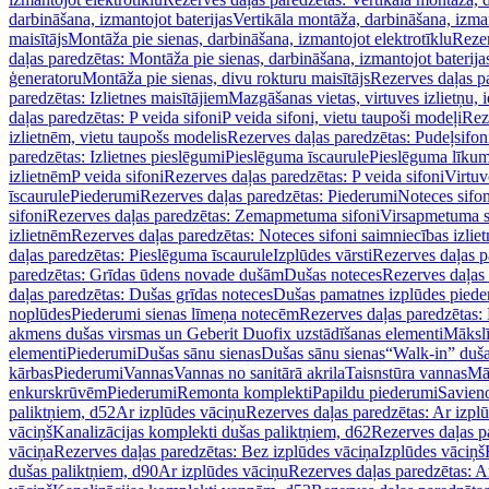
darbināšana, izmantojot baterijas
Vertikāla montāža, darbināšana, izma
maisītājs
Montāža pie sienas, darbināšana, izmantojot elektrotīklu
Rezer
daļas paredzētas: Montāža pie sienas, darbināšana, izmantojot baterija
ģeneratoru
Montāža pie sienas, divu rokturu maisītājs
Rezerves daļas pa
paredzētas: Izlietnes maisītājiem
Mazgāšanas vietas, virtuves izlietņu, i
daļas paredzētas: P veida sifoni
P veida sifoni, vietu taupoši modeļi
Reze
izlietnēm, vietu taupošs modelis
Rezerves daļas paredzētas: Pudeļsifoni
paredzētas: Izlietnes pieslēgumi
Pieslēguma īscaurule
Pieslēguma līkum
izlietnēm
P veida sifoni
Rezerves daļas paredzētas: P veida sifoni
Virtuv
īscaurule
Piederumi
Rezerves daļas paredzētas: Piederumi
Noteces sifo
sifoni
Rezerves daļas paredzētas: Zemapmetuma sifoni
Virsapmetuma s
izlietnēm
Rezerves daļas paredzētas: Noteces sifoni saimniecības izlie
daļas paredzētas: Pieslēguma īscaurule
Izplūdes vārsti
Rezerves daļas pa
paredzētas: Grīdas ūdens novade dušām
Dušas noteces
Rezerves daļas
daļas paredzētas: Dušas grīdas noteces
Dušas pamatnes izplūdes piede
noplūdes
Piederumi sienas līmeņa notecēm
Rezerves daļas paredzētas:
akmens dušas virsmas un Geberit Duofix uzstādīšanas elementi
Mākslī
elementi
Piederumi
Dušas sānu sienas
Dušas sānu sienas
“Walk-in” duša
kārbas
Piederumi
Vannas
Vannas no sanitārā akrila
Taisnstūra vannas
Mā
enkurskrūvēm
Piederumi
Remonta komplekti
Papildu piederumi
Savien
paliktņiem, d52
Ar izplūdes vāciņu
Rezerves daļas paredzētas: Ar izpl
vāciņš
Kanalizācijas komplekti dušas paliktņiem, d62
Rezerves daļas p
vāciņa
Rezerves daļas paredzētas: Bez izplūdes vāciņa
Izplūdes vāciņš
dušas paliktņiem, d90
Ar izplūdes vāciņu
Rezerves daļas paredzētas: A