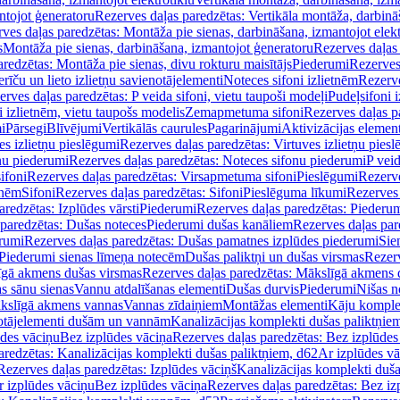
ntojot ģeneratoru
Rezerves daļas paredzētas: Vertikāla montāža, darbinā
ves daļas paredzētas: Montāža pie sienas, darbināšana, izmantojot elekt
s
Montāža pie sienas, darbināšana, izmantojot ģeneratoru
Rezerves daļas 
redzētas: Montāža pie sienas, divu rokturu maisītājs
Piederumi
Rezerves
erīču un lieto izlietņu savienotājelementi
Noteces sifoni izlietnēm
Rezerve
rves daļas paredzētas: P veida sifoni, vietu taupoši modeļi
Pudeļsifoni 
 izlietnēm, vietu taupošs modelis
Zemapmetuma sifoni
Rezerves daļas 
i
Pārsegi
Blīvējumi
Vertikālās caurules
Pagarinājumi
Aktivizācijas element
es izlietņu pieslēgumi
Rezerves daļas paredzētas: Virtuves izlietņu pies
nu piederumi
Rezerves daļas paredzētas: Noteces sifonu piederumi
P veid
ifoni
Rezerves daļas paredzētas: Virsapmetuma sifoni
Pieslēgumi
Rezerve
tnēm
Sifoni
Rezerves daļas paredzētas: Sifoni
Pieslēguma līkumi
Rezerves 
redzētas: Izplūdes vārsti
Piederumi
Rezerves daļas paredzētas: Piederu
 paredzētas: Dušas noteces
Piederumi dušas kanāliem
Rezerves daļas par
rumi
Rezerves daļas paredzētas: Dušas pamatnes izplūdes piederumi
Sie
 Piederumi sienas līmeņa notecēm
Dušas paliktņi un dušas virsmas
Rezerv
gā akmens dušas virsmas
Rezerves daļas paredzētas: Mākslīgā akmens 
s sānu sienas
Vannu atdalīšanas elementi
Dušas durvis
Piederumi
Nišas n
kslīgā akmens vannas
Vannas zīdaiņiem
Montāžas elementi
Kāju komplek
otājelementi dušām un vannām
Kanalizācijas komplekti dušas paliktņie
ūdes vāciņu
Bez izplūdes vāciņa
Rezerves daļas paredzētas: Bez izplūdes
aredzētas: Kanalizācijas komplekti dušas paliktņiem, d62
Ar izplūdes v
Rezerves daļas paredzētas: Izplūdes vāciņš
Kanalizācijas komplekti duša
r izplūdes vāciņu
Bez izplūdes vāciņa
Rezerves daļas paredzētas: Bez iz