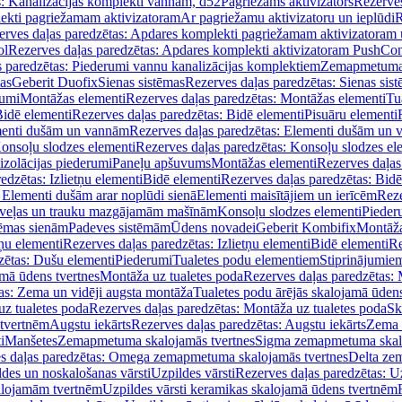
s: Kanalizācijas komplekti vannām, d52
Pagriežams aktivizators
Rezerves
lekti pagriežamam aktivizatoram
Ar pagriežamu aktivizatoru un ieplūdi
R
erves daļas paredzētas: Apdares komplekti pagriežamam aktivizatoram 
ol
Rezerves daļas paredzētas: Apdares komplekti aktivizatoram PushCon
s paredzētas: Piederumi vannu kanalizācijas komplektiem
Zemapmetuma c
mas
Geberit Duofix
Sienas sistēmas
Rezerves daļas paredzētas: Sienas sis
rumi
Montāžas elementi
Rezerves daļas paredzētas: Montāžas elementi
Tu
idē elementi
Rezerves daļas paredzētas: Bidē elementi
Pisuāru elementi
enti dušām un vannām
Rezerves daļas paredzētas: Elementi dušām un
onsoļu slodzes elementi
Rezerves daļas paredzētas: Konsoļu slodzes el
izolācijas piederumi
Paneļu apšuvums
Montāžas elementi
Rezerves daļas
edzētas: Izlietņu elementi
Bidē elementi
Rezerves daļas paredzētas: Bidē
 Elementi dušām arar noplūdi sienā
Elementi maisītājiem un ierīcēm
Reze
i veļas un trauku mazgājamām mašīnām
Konsoļu slodzes elementi
Pieder
tēmas sienām
Padeves sistēmām
Ūdens novadei
Geberit Kombifix
Montāža
tņu elementi
Rezerves daļas paredzētas: Izlietņu elementi
Bidē elementi
Re
zētas: Dušu elementi
Piederumi
Tualetes podu elementiem
Stiprinājumie
amā ūdens tvertnes
Montāža uz tualetes poda
Rezerves daļas paredzētas: 
as: Zema un vidēji augsta montāža
Tualetes podu ārējās skalojamā ūdens
z tualetes poda
Rezerves daļas paredzētas: Montāža uz tualetes poda
Sk
 tvertnēm
Augstu iekārts
Rezerves daļas paredzētas: Augstu iekārts
Zema 
i
Manšetes
Zemapmetuma skalojamās tvertnes
Sigma zemapmetuma skalo
s daļas paredzētas: Omega zemapmetuma skalojamās tvertnes
Delta ze
des un noskalošanas vārsti
Uzpildes vārsti
Rezerves daļas paredzētas: Uz
alojamām tvertnēm
Uzpildes vārsti keramikas skalojamā ūdens tvertnēm