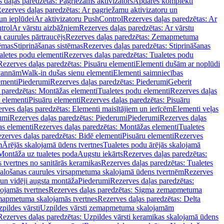
 daļas paredzētas: Pagriežams aktivizators
Apdares komplekti
ezerves daļas paredzētas: Ar pagriežamu aktivizatoru un
un ieplūdei
Ar aktivizatoru PushControl
Rezerves daļas paredzētas: Ar
trol
Ar vārstu aizbāžņiem
Rezerves daļas paredzētas: Ar vārstu
aurules pārtraucējs
Rezerves daļas paredzētas: Zemapmetuma
tēmas
Stiprināšanas sistēmas
Rezerves daļas paredzētas: Stiprināšanas
aletes podu elementi
Rezerves daļas paredzētas: Tualetes podu
Rezerves daļas paredzētas: Pisuāru elementi
Elementi dušām ar noplūdi
 vannām
Walk-in dušas sienu elementi
Elementi saimniecības
ementi
Piederumi
Rezerves daļas paredzētas: Piederumi
Geberit
 paredzētas: Montāžas elementi
Tualetes podu elementi
Rezerves daļas
 elementi
Pisuāru elementi
Rezerves daļas paredzētas: Pisuāru
rves daļas paredzētas: Elementi maisītājiem un ierīcēm
Elementi veļas
umi
Rezerves daļas paredzētas: Piederumi
Piederumi
Rezerves daļas
s elementi
Rezerves daļas paredzētas: Montāžas elementi
Tualetes
zerves daļas paredzētas: Bidē elementi
Pisuāru elementi
Rezerves
m
Ārējās skalojamā ūdens tvertnes
Tualetes podu ārējās skalojamā
Montāža uz tualetes poda
Augstu iekārts
Rezerves daļas paredzētas:
 tvertnes no sanitārās keramikas
Rezerves daļas paredzētas: Tualetes
alošanas caurules virsapmetuma skalojamā ūdens tvertnēm
Rezerves
un vidēji augsta montāža
Piederumi
Rezerves daļas paredzētas:
jamās tvertnes
Rezerves daļas paredzētas: Sigma zemapmetuma
mapmetuma skalojamās tvertnes
Rezerves daļas paredzētas: Delta
pildes vārsti
Uzpildes vārsti zemapmetuma skalojamām
Rezerves daļas paredzētas: Uzpildes vārsti keramikas skalojamā ūdens