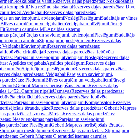
vertnēm
Noskalošanas vārsti
Rezerves daļas paredzētas: Noskalošanas
taļu komplekti
Divu režīmu skalošana
Rezerves daļas paredzētas: Divu
caurules SL
Veidgabali
Rezerves daļas paredzētas:
ejas un savienojumi, atvienojami
Noslēgi
Pieslēgumi
Sadalītājs ar vītnes
i
Blīves caurulēm un veidgabaliem
Veidgabalu blīvējumi
Pārsegi
Fit
Sistēmu caurules ML
Apsildes sistēmu
amas pārejas
Pārejas un savienojumi, atvienojami
Pieslēgumi
Sadalītājs
iprinājumi caurulēm
Stiprinājumi pieslēgumiem
Rezerves daļas
: Veidgabali
Savienojumi
Rezerves daļas paredzētas:
ali
Iebūvēta cirkulācija
Rezerves daļas paredzētas: Iebūvēta
dzētas: Pārejas un savienojumi, atvienojami
Noslēgi
Rezerves daļas
tas: Apsildes trejgabals
Apsildes pieslēgumi
Rezerves daļas
mi caurulēm
Stiprinājumi pieslēgumiem
Rezerves daļas paredzētas:
rves daļas paredzētas: Veidgabali
Pārejas un savienojumi,
s paredzētas: Piederumi
Blīves caurulēm un veidgabaliem
Pārsegi
 tērauds
Geberit Mapress nerūsējošais tērauds
Rezerves daļas
ules 1.4521
Caurules nipelis
Uzmavas
Rezerves daļas paredzētas:
Iebūvēta cirkulācija
Rezerves daļas paredzētas: Iebūvēta
dzētas: Pārejas un savienojumi, atvienojami
Kompensatori
Rezerves
nerūsējošais tērauds, gāze
Rezerves daļas paredzētas: Geberit Mapress
ļas paredzētas: Uzmavas
Pārejas
Rezerves daļas paredzētas:
zētas: Neatvienojamas pārejas
Pārejas un savienojumi,
ļas paredzētas: Pieslēgumi
GeberitMapress nerūsējošais tērauds,
Stiprinājumi pieslēgumiem
Rezerves daļas paredzētas: Stiprinājumi
aredzētas: Geberit Mapress C tērauds
Sistēmas caurules