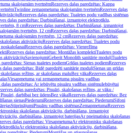
tuma skalojamām tvertnēm
Rezerves daļas paredzētas: Kappa
vertnēm
Twinline zemapmetuma skalojamām tvertnēm
Rezerves daļas
ktivizāciju
Rezerves daļas paredzētas: Tualetes podu vadības sistēmas
ves daļas paredzētas: Darbināšanai, izmantojot elektrotīklu,
vertnēm, 8 cm
Rezerves daļas paredzētas: Darbināšanai, izmantojot
skalojamām tvertnēm, 12 cm
Rezerves daļas paredzētas: Darbināšanai,
apmetuma skalojamām tvertnēm, 12 cm
Rezerves daļas paredzētas:
skalošanas aktivizāciju
Rezerves daļas paredzētas: Tualetes podu
 noskalošanai
Rezerves daļas paredzētas: Vienrežīma
ekti
Rezerves daļas paredzētas: Montāžas komplekti
Tualetes podu
s aktivizāciju
Savienojumi
Geberit Monolith sanitārie moduļi
Tualetes
 paredzētas: Sienas tualetes podiem
Grīdas tualetes podiem
Rezerves
 daļas paredzētas: Bidē paredzēti sanitārie moduļi
Sienas un grīdas
, skalošanas režīms, ar skalošanas malu
Bez vāka
Rezerves daļas
alas
Virsapmetuma vai zemapmetuma pisuāru vadības
 daļas paredzētas: Ar iebūvētu pisuāru vadības sistēmu
Iebūvētai
zerves daļas paredzētas: Pisuāri, skalošanas režīms, ar vāku /
 Pisuāri, darbībai bez ūdens
Bez vāka
Rezerves daļas paredzētas: Bez
līšanas sienas
Piederumi
Rezerves daļas paredzētas: Piederumi
Sifoni
ārejas
Stiprinājumi
Pisuāru vadības sistēmas
Zemapmetuma
Rezerves
ektronisku skalošanas aktivizāciju, darbināšana, izmantojot
ivizāciju, darbināšana, izmantojot baterijas
Ar pneimatisku skalošanas
zerves daļas paredzētas: Virsapmetuma
Ar elektronisku skalošanas
lektrotīklu
Ar elektronisku skalošanas aktivizāciju, darbināšana,
ļas paredzētas: Piederumi
Montāžas un atjaunošanas