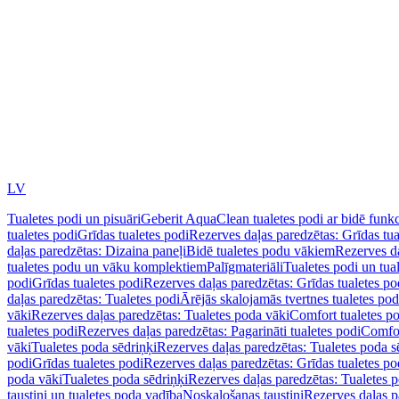
LV
Tualetes podi un pisuāri
Geberit AquaClean tualetes podi ar bidē funkc
tualetes podi
Grīdas tualetes podi
Rezerves daļas paredzētas: Grīdas tua
daļas paredzētas: Dizaina paneļi
Bidē tualetes podu vākiem
Rezerves da
tualetes podu un vāku komplektiem
Palīgmateriāli
Tualetes podi un tua
podi
Grīdas tualetes podi
Rezerves daļas paredzētas: Grīdas tualetes po
daļas paredzētas: Tualetes podi
Ārējās skalojamās tvertnes tualetes po
vāki
Rezerves daļas paredzētas: Tualetes poda vāki
Comfort tualetes p
tualetes podi
Rezerves daļas paredzētas: Pagarināti tualetes podi
Comfor
vāki
Tualetes poda sēdriņķi
Rezerves daļas paredzētas: Tualetes poda s
podi
Grīdas tualetes podi
Rezerves daļas paredzētas: Grīdas tualetes po
poda vāki
Tualetes poda sēdriņķi
Rezerves daļas paredzētas: Tualetes p
taustiņi un tualetes poda vadība
Noskalošanas taustiņi
Rezerves daļas p