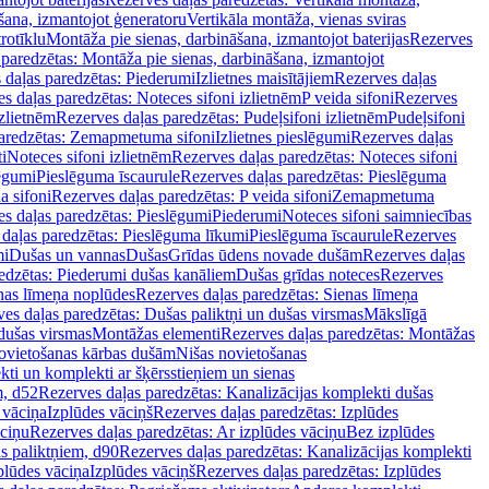
šana, izmantojot ģeneratoru
Vertikāla montāža, vienas sviras
rotīklu
Montāža pie sienas, darbināšana, izmantojot baterijas
Rezerves
paredzētas: Montāža pie sienas, darbināšana, izmantojot
 daļas paredzētas: Piederumi
Izlietnes maisītājiem
Rezerves daļas
s daļas paredzētas: Noteces sifoni izlietnēm
P veida sifoni
Rezerves
izlietnēm
Rezerves daļas paredzētas: Pudeļsifoni izlietnēm
Pudeļsifoni
paredzētas: Zemapmetuma sifoni
Izlietnes pieslēgumi
Rezerves daļas
i
Noteces sifoni izlietnēm
Rezerves daļas paredzētas: Noteces sifoni
lēgumi
Pieslēguma īscaurule
Rezerves daļas paredzētas: Pieslēguma
a sifoni
Rezerves daļas paredzētas: P veida sifoni
Zemapmetuma
s daļas paredzētas: Pieslēgumi
Piederumi
Noteces sifoni saimniecības
daļas paredzētas: Pieslēguma līkumi
Pieslēguma īscaurule
Rezerves
mi
Dušas un vannas
Dušas
Grīdas ūdens novade dušām
Rezerves daļas
edzētas: Piederumi dušas kanāliem
Dušas grīdas noteces
Rezerves
nas līmeņa noplūdes
Rezerves daļas paredzētas: Sienas līmeņa
es daļas paredzētas: Dušas paliktņi un dušas virsmas
Mākslīgā
dušas virsmas
Montāžas elementi
Rezerves daļas paredzētas: Montāžas
ovietošanas kārbas dušām
Nišas novietošanas
ti un komplekti ar šķērsstieņiem un sienas
m, d52
Rezerves daļas paredzētas: Kanalizācijas komplekti dušas
 vāciņa
Izplūdes vāciņš
Rezerves daļas paredzētas: Izplūdes
āciņu
Rezerves daļas paredzētas: Ar izplūdes vāciņu
Bez izplūdes
s paliktņiem, d90
Rezerves daļas paredzētas: Kanalizācijas komplekti
plūdes vāciņa
Izplūdes vāciņš
Rezerves daļas paredzētas: Izplūdes