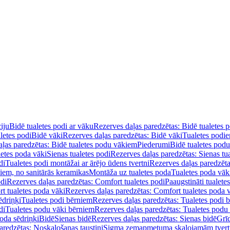
iju
Bidē tualetes podi ar vāku
Rezerves daļas paredzētas: Bidē tualetes 
letes podi
Bidē vāki
Rezerves daļas paredzētas: Bidē vāki
Tualetes podi
ļas paredzētas: Bidē tualetes podu vākiem
Piederumi
Bidē tualetes pod
letes poda vāki
Sienas tualetes podi
Rezerves daļas paredzētas: Sienas tu
di
Tualetes podi montāžai ar ārējo ūdens tvertni
Rezerves daļas paredzēta
diem, no sanitārās keramikas
Montāža uz tualetes poda
Tualetes poda vāk
odi
Rezerves daļas paredzētas: Comfort tualetes podi
Paaugstināti tualete
t tualetes poda vāki
Rezerves daļas paredzētas: Comfort tualetes poda 
ēdriņķi
Tualetes podi bērniem
Rezerves daļas paredzētas: Tualetes podi 
di
Tualetes podu vāki bērniem
Rezerves daļas paredzētas: Tualetes podu
oda sēdriņķi
Bidē
Sienas bidē
Rezerves daļas paredzētas: Sienas bidē
Grī
aredzētas: Noskalošanas taustiņi
Sigma zemapmetuma skalojamām tver