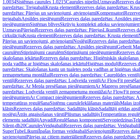
1.0034
Sistēmas caurules 1.0215
Caurules nipelis
Uzmavas
Rezerves da
paredzētas: Trejgabali
Krusta elementi
Rezerves daļas paredzētas: Krus
paredzētas: Pārejas un savienojumi, atvienojami
Kompensatori
Rezerve
trejgabals
Apsildes pieslēgumi
Rezerves daļas paredzētas: Apsildes pie
pieslēgumiem
Sistēmas blīves
Skrūvju komplekti atloku savienojumie
Uzmavas
Pārejas
Rezerves daļas paredzētas: Pārejas
Līkumi
Rezerves da
cirkulācija
Krusta elementi
Rezerves daļas paredzētas: Krusta elementi
Pārejas un savienojumi, atvienojami
Noslēgi
Rezerves daļas paredzētas
pieslēgumi
Rezerves daļas paredzētas: Apsildes pieslēgumi
Geberit Map
caurulēm
Stiprinājumi caurulēm
Stiprinājumi pieslēgumiem
Rezerves da
skalošanas iekārtas
Rezerves daļas paredzētas: Higiēniskās skalošanas 
poda vadība ar higiēnas skalošanas iekārtu
Higiēnas moduļi
Rezerves d
paredzētas: Skalošanas kastu un tualetes poda vadības ar higiēnas ska
zemapmetuma montāžai
Rezerves daļas paredzētas: Caurplūdes vent
ventiļi
Rezerves daļas paredzētas: Lodveida ventiļi
Ar FlowFit presēša
paredzētas: Ar Mepla presēšanas pieslēgumiem
Ar Mapress presēšana
paredzētas: Lodveida ventiļi zemapmetuma montāžai
Ar FlowFit pres
pieslēgumiem
Ar Compact pieslēgumiem
Rezerves daļas paredzētas: 
temperatūras regulēšana
Sistēmu caurule
Ieklāšanas materiāls
Malas izol
klāsts
Rezerves daļas paredzētas: Sadalītāju klāsts
Sadalītāji grīdas apsi
noslēgi
Ātrās atgaisošanas vārsti
Plūsmas sadalītājs
Temperatūras regulē
elementu sadalītāji
Apvadi
Regulēšanas komponenti
Servopiedziņas
Tel
Silent-db20
Caurules
Veidgabali
Rezerves daļas paredzētas: Veidgabali
SuperTube
Līkumi
Īpašas formas veidgabali
Savienojumi
Rezerves daļa
savienojumi
Pārejas uz citiem materiāliem
Rezerves daļas paredzētas: P