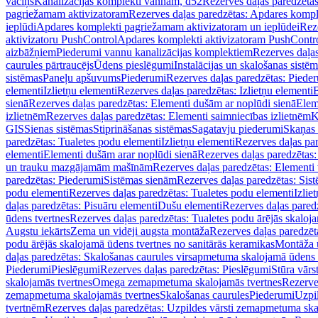
vāciņš
Kanalizācijas komplekti vannām, d52
Rezerves daļas paredzēta
pagriežamam aktivizatoram
Rezerves daļas paredzētas: Apdares komp
ieplūdi
Apdares komplekti pagriežamam aktivizatoram un ieplūdei
Rez
aktivizatoru PushControl
Apdares komplekti aktivizatoram PushContr
aizbāžņiem
Piederumi vannu kanalizācijas komplektiem
Rezerves daļa
caurules pārtraucējs
Ūdens pieslēgumi
Instalācijas un skalošanas sistē
sistēmas
Paneļu apšuvums
Piederumi
Rezerves daļas paredzētas: Piede
elementi
Izlietņu elementi
Rezerves daļas paredzētas: Izlietņu elementi
B
sienā
Rezerves daļas paredzētas: Elementi dušām ar noplūdi sienā
Elem
izlietnēm
Rezerves daļas paredzētas: Elementi saimniecības izlietnēm
K
GIS
Sienas sistēmas
Stiprināšanas sistēmas
Sagatavju piederumi
Skaņas 
paredzētas: Tualetes podu elementi
Izlietņu elementi
Rezerves daļas par
elementi
Elementi dušām arar noplūdi sienā
Rezerves daļas paredzētas:
un trauku mazgājamām mašīnām
Rezerves daļas paredzētas: Element
paredzētas: Piederumi
Sistēmas sienām
Rezerves daļas paredzētas: Sis
podu elementi
Rezerves daļas paredzētas: Tualetes podu elementi
Izlie
daļas paredzētas: Pisuāru elementi
Dušu elementi
Rezerves daļas pared
ūdens tvertnes
Rezerves daļas paredzētas: Tualetes podu ārējās skaloj
Augstu iekārts
Zema un vidēji augsta montāža
Rezerves daļas paredzēt
podu ārējās skalojamā ūdens tvertnes no sanitārās keramikas
Montāža u
daļas paredzētas: Skalošanas caurules virsapmetuma skalojamā ūdens
Piederumi
Pieslēgumi
Rezerves daļas paredzētas: Pieslēgumi
Stūra vārst
skalojamās tvertnes
Omega zemapmetuma skalojamās tvertnes
Rezerve
zemapmetuma skalojamās tvertnes
Skalošanas caurules
Piederumi
Uzpil
tvertnēm
Rezerves daļas paredzētas: Uzpildes vārsti zemapmetuma sk