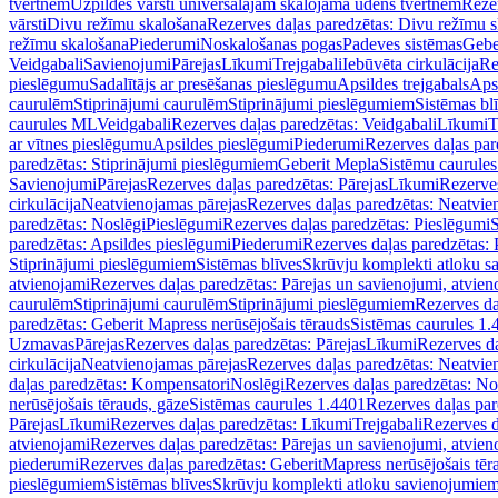
tvertnēm
Uzpildes vārsti universālajām skalojamā ūdens tvertnēm
Rezer
vārsti
Divu režīmu skalošana
Rezerves daļas paredzētas: Divu režīmu 
režīmu skalošana
Piederumi
Noskalošanas pogas
Padeves sistēmas
Gebe
Veidgabali
Savienojumi
Pārejas
Līkumi
Trejgabali
Iebūvēta cirkulācija
Re
pieslēgumu
Sadalītājs ar presēšanas pieslēgumu
Apsildes trejgabals
Apsi
caurulēm
Stiprinājumi caurulēm
Stiprinājumi pieslēgumiem
Sistēmas bl
caurules ML
Veidgabali
Rezerves daļas paredzētas: Veidgabali
Līkumi
T
ar vītnes pieslēgumu
Apsildes pieslēgumi
Piederumi
Rezerves daļas par
paredzētas: Stiprinājumi pieslēgumiem
Geberit Mepla
Sistēmu caurule
Savienojumi
Pārejas
Rezerves daļas paredzētas: Pārejas
Līkumi
Rezerves
cirkulācija
Neatvienojamas pārejas
Rezerves daļas paredzētas: Neatvie
paredzētas: Noslēgi
Pieslēgumi
Rezerves daļas paredzētas: Pieslēgumi
S
paredzētas: Apsildes pieslēgumi
Piederumi
Rezerves daļas paredzētas:
Stiprinājumi pieslēgumiem
Sistēmas blīves
Skrūvju komplekti atloku 
atvienojami
Rezerves daļas paredzētas: Pārejas un savienojumi, atvien
caurulēm
Stiprinājumi caurulēm
Stiprinājumi pieslēgumiem
Rezerves da
paredzētas: Geberit Mapress nerūsējošais tērauds
Sistēmas caurules 1.
Uzmavas
Pārejas
Rezerves daļas paredzētas: Pārejas
Līkumi
Rezerves da
cirkulācija
Neatvienojamas pārejas
Rezerves daļas paredzētas: Neatvie
daļas paredzētas: Kompensatori
Noslēgi
Rezerves daļas paredzētas: No
nerūsējošais tērauds, gāze
Sistēmas caurules 1.4401
Rezerves daļas par
Pārejas
Līkumi
Rezerves daļas paredzētas: Līkumi
Trejgabali
Rezerves d
atvienojami
Rezerves daļas paredzētas: Pārejas un savienojumi, atvien
piederumi
Rezerves daļas paredzētas: GeberitMapress nerūsējošais tēr
pieslēgumiem
Sistēmas blīves
Skrūvju komplekti atloku savienojumie