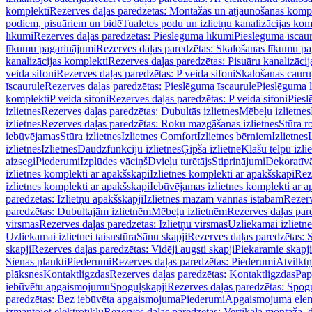
komplekti
Rezerves daļas paredzētas: Montāžas un atjaunošanas komp
podiem, pisuāriem un bidē
Tualetes podu un izlietņu kanalizācijas kom
līkumi
Rezerves daļas paredzētas: Pieslēguma līkumi
Pieslēguma īscau
līkumu pagarinājumi
Rezerves daļas paredzētas: Skalošanas līkumu p
kanalizācijas komplekti
Rezerves daļas paredzētas: Pisuāru kanalizāci
veida sifoni
Rezerves daļas paredzētas: P veida sifoni
Skalošanas cauru
īscaurule
Rezerves daļas paredzētas: Pieslēguma īscaurule
Pieslēguma 
komplekti
P veida sifoni
Rezerves daļas paredzētas: P veida sifoni
Piesl
izlietnes
Rezerves daļas paredzētas: Dubultās izlietnes
Mēbeļu izlietnes
izlietnes
Rezerves daļas paredzētas: Roku mazgāšanas izlietnes
Stūra r
iebūvējamas
Stūra izlietnes
Izlietnes Comfort
Izlietnes bērniem
Izlietnes
izlietnes
Izlietnes
Daudzfunkciju izlietnes
Ģipša izlietne
Klašu telpu izli
aizsegi
Piederumi
Izplūdes vāciņš
Dvieļu turētājs
Stiprinājumi
Dekoratīv
izlietnes komplekti ar apakšskapi
Izlietnes komplekti ar apakšskapi
Rez
izlietnes komplekti ar apakšskapi
Iebūvējamas izlietnes komplekti ar a
paredzētas: Izlietņu apakšskapji
Izlietnes mazām vannas istabām
Rezerv
paredzētas: Dubultajām izlietnēm
Mēbeļu izlietnēm
Rezerves daļas par
virsmas
Rezerves daļas paredzētas: Izlietņu virsmas
Uzliekamai izlietn
Uzliekamai izlietnei taisnstūra
Sānu skapji
Rezerves daļas paredzētas: 
skapji
Rezerves daļas paredzētas: Vidēji augsti skapji
Piekaramie skapji
Sienas plaukti
Piederumi
Rezerves daļas paredzētas: Piederumi
Atvilktņ
plāksnes
Kontaktligzdas
Rezerves daļas paredzētas: Kontaktligzdas
Pap
iebūvētu apgaismojumu
Spoguļskapji
Rezerves daļas paredzētas: Spog
paredzētas: Bez iebūvēta apgaismojuma
Piederumi
Apgaismojuma elem
izmantojot elektrotīklu
Rezerves daļas paredzētas: Vertikāla montāža, d