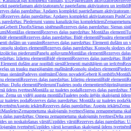
s: Kanalizācijas komplekti vannām, d52
Pagriežams aktivizators
Rezerves
lekti pagriežamam aktivizatoram
Ar pagriežamu aktivizatoru un ieplūdi
R
erves daļas paredzētas: Apdares komplekti pagriežamam aktivizatoram 
ol
Rezerves daļas paredzētas: Apdares komplekti aktivizatoram PushCon
s paredzētas: Piederumi vannu kanalizācijas komplektiem
Zemapmetuma c
mas
Geberit Duofix
Sienas sistēmas
Rezerves daļas paredzētas: Sienas sis
rumi
Montāžas elementi
Rezerves daļas paredzētas: Montāžas elementi
Tu
idē elementi
Rezerves daļas paredzētas: Bidē elementi
Pisuāru elementi
enti dušām un vannām
Rezerves daļas paredzētas: Elementi dušām un
onsoļu slodzes elementi
Rezerves daļas paredzētas: Konsoļu slodzes el
izolācijas piederumi
Paneļu apšuvums
Montāžas elementi
Rezerves daļas
edzētas: Izlietņu elementi
Bidē elementi
Rezerves daļas paredzētas: Bidē
 Elementi dušām arar noplūdi sienā
Elementi maisītājiem un ierīcēm
Reze
i veļas un trauku mazgājamām mašīnām
Konsoļu slodzes elementi
Pieder
tēmas sienām
Padeves sistēmām
Ūdens novadei
Geberit Kombifix
Montāža
tņu elementi
Rezerves daļas paredzētas: Izlietņu elementi
Bidē elementi
Re
zētas: Dušu elementi
Piederumi
Tualetes podu elementiem
Stiprinājumie
amā ūdens tvertnes
Montāža uz tualetes poda
Rezerves daļas paredzētas: 
as: Zema un vidēji augsta montāža
Tualetes podu ārējās skalojamā ūdens
z tualetes poda
Rezerves daļas paredzētas: Montāža uz tualetes poda
Sk
 tvertnēm
Augstu iekārts
Rezerves daļas paredzētas: Augstu iekārts
Zema 
i
Manšetes
Zemapmetuma skalojamās tvertnes
Sigma zemapmetuma skalo
s daļas paredzētas: Omega zemapmetuma skalojamās tvertnes
Delta ze
des un noskalošanas vārsti
Uzpildes vārsti
Rezerves daļas paredzētas: Uz
alojamām tvertnēm
Uzpildes vārsti keramikas skalojamā ūdens tvertnēm