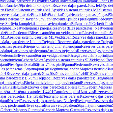
ves daļas paredzētas: Uzpildes vārsti universālajām skalojamā ūdens t
skalošana
Iekšējo detaļu komplekti
Rezerves daļas paredzētas: Iekšējo de
rit FlowFit
Sistēmu caurules ML
Apsildes sistēmu caurules ML
Sistēmu 
zerves daļas paredzētas: Iebūvēta cirkulācija
Neatvienojamas pārejas
Pār
ldes pārejas un savienojumi, atvienojami
Apsildes pieslēgumi
Piederum
īves
Skrūvju komplekti atloku savienojumiem
Palīgmateriāli
Geberit Push
rejgabali
Neatvienojamas pārejas
Rezerves daļas paredzētas: Neatvienoj
edzētas: Piederumi
Blīves caurulēm un veidgabaliem
Pārsegi caurulēm
St
s ML
Apsildes sistēmu caurules ML
Veidgabali
Rezerves daļas paredzētas
 daļas paredzētas: Līkumi
Trejgabali
Rezerves daļas paredzētas: Trejgab
nojamas pārejas
Pārejas un savienojumi, atvienojami
Rezerves daļas pare
adalītājs ar vītnes pieslēgumu
Apsildes trejgabals
Rezerves daļas paredzē
 Piederumi
Blīves caurulēm un veidgabaliem
Pārsegi caurulēm
Stiprināju
savienojumiem
Geberit Volex
Apsildes sistēmu caurules SL
Veidgabali
Reze
ojami
Pieslēgumi
Sadalītājs ar vītnes pieslēgumu
Piederumi
Rezerves daļa
ļas paredzētas: Stiprinājumi pieslēgumiem
Geberit Mapress nerūsējošais
4401
Rezerves daļas paredzētas: Sistēmas caurules 1.4401
Sistēmas caur
ļas paredzētas: Līkumi
Trejgabali
Rezerves daļas paredzētas: Trejgabali
nojamas pārejas
Pārejas un savienojumi, atvienojami
Rezerves daļas pare
slēgi
Pieslēgumi
Rezerves daļas paredzētas: Pieslēgumi
Geberit Mapress 
edzētas: Sistēmas caurules 1.4401
Caurules nipelis
Uzmavas
Rezerves da
aļas paredzētas: Trejgabali
Neatvienojamas pārejas
Rezerves daļas pared
ojami
Noslēgi
Rezerves daļas paredzētas: Noslēgi
Pieslēgumi
Rezerves da
auds, piederumi
Blīves caurulēm un veidgabaliem
Stiprinājumi caurulēm
m
Geberit Mapress C tērauds
Geberit Mapress C tērauds
Rezerves daļas p