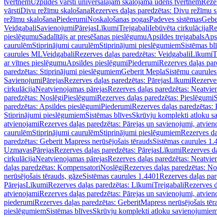
tvertnēm
Uzpildes vārsti universālajām skalojamā ūdens tvertnēm
Rezer
vārsti
Divu režīmu skalošana
Rezerves daļas paredzētas: Divu režīmu 
režīmu skalošana
Piederumi
Noskalošanas pogas
Padeves sistēmas
Gebe
Veidgabali
Savienojumi
Pārejas
Līkumi
Trejgabali
Iebūvēta cirkulācija
Re
pieslēgumu
Sadalītājs ar presēšanas pieslēgumu
Apsildes trejgabals
Apsi
caurulēm
Stiprinājumi caurulēm
Stiprinājumi pieslēgumiem
Sistēmas bl
caurules ML
Veidgabali
Rezerves daļas paredzētas: Veidgabali
Līkumi
T
ar vītnes pieslēgumu
Apsildes pieslēgumi
Piederumi
Rezerves daļas par
paredzētas: Stiprinājumi pieslēgumiem
Geberit Mepla
Sistēmu caurule
Savienojumi
Pārejas
Rezerves daļas paredzētas: Pārejas
Līkumi
Rezerves
cirkulācija
Neatvienojamas pārejas
Rezerves daļas paredzētas: Neatvie
paredzētas: Noslēgi
Pieslēgumi
Rezerves daļas paredzētas: Pieslēgumi
S
paredzētas: Apsildes pieslēgumi
Piederumi
Rezerves daļas paredzētas:
Stiprinājumi pieslēgumiem
Sistēmas blīves
Skrūvju komplekti atloku 
atvienojami
Rezerves daļas paredzētas: Pārejas un savienojumi, atvien
caurulēm
Stiprinājumi caurulēm
Stiprinājumi pieslēgumiem
Rezerves da
paredzētas: Geberit Mapress nerūsējošais tērauds
Sistēmas caurules 1.
Uzmavas
Pārejas
Rezerves daļas paredzētas: Pārejas
Līkumi
Rezerves da
cirkulācija
Neatvienojamas pārejas
Rezerves daļas paredzētas: Neatvie
daļas paredzētas: Kompensatori
Noslēgi
Rezerves daļas paredzētas: No
nerūsējošais tērauds, gāze
Sistēmas caurules 1.4401
Rezerves daļas par
Pārejas
Līkumi
Rezerves daļas paredzētas: Līkumi
Trejgabali
Rezerves d
atvienojami
Rezerves daļas paredzētas: Pārejas un savienojumi, atvien
piederumi
Rezerves daļas paredzētas: GeberitMapress nerūsējošais tēr
pieslēgumiem
Sistēmas blīves
Skrūvju komplekti atloku savienojumie