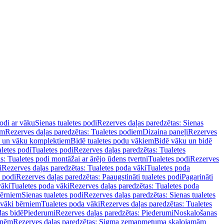
podi ar vāku
Sienas tualetes podi
Rezerves daļas paredzētas: Sienas
em
Rezerves daļas paredzētas: Tualetes podiem
Dizaina paneļi
Rezerves
u un vāku komplektiem
Bidē tualetes podu vākiem
Bidē vāku un bidē
aletes podi
Tualetes podi
Rezerves daļas paredzētas: Tualetes
s: Tualetes podi montāžai ar ārējo ūdens tvertni
Tualetes podi
Rezerves
i
Rezerves daļas paredzētas: Tualetes poda vāki
Tualetes poda
s podi
Rezerves daļas paredzētas: Paaugstināti tualetes podi
Pagarināti
vāki
Tualetes poda vāki
Rezerves daļas paredzētas: Tualetes poda
bērniem
Sienas tualetes podi
Rezerves daļas paredzētas: Sienas tualetes
 vāki bērniem
Tualetes poda vāki
Rezerves daļas paredzētas: Tualetes
das bidē
Piederumi
Rezerves daļas paredzētas: Piederumi
Noskalošanas
tnēm
Rezerves daļas paredzētas: Sigma zemapmetuma skalojamām