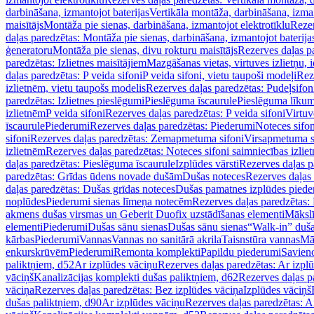
darbināšana, izmantojot baterijas
Vertikāla montāža, darbināšana, izma
maisītājs
Montāža pie sienas, darbināšana, izmantojot elektrotīklu
Rezer
daļas paredzētas: Montāža pie sienas, darbināšana, izmantojot baterija
ģeneratoru
Montāža pie sienas, divu rokturu maisītājs
Rezerves daļas pa
paredzētas: Izlietnes maisītājiem
Mazgāšanas vietas, virtuves izlietņu, i
daļas paredzētas: P veida sifoni
P veida sifoni, vietu taupoši modeļi
Reze
izlietnēm, vietu taupošs modelis
Rezerves daļas paredzētas: Pudeļsifoni
paredzētas: Izlietnes pieslēgumi
Pieslēguma īscaurule
Pieslēguma līkum
izlietnēm
P veida sifoni
Rezerves daļas paredzētas: P veida sifoni
Virtuv
īscaurule
Piederumi
Rezerves daļas paredzētas: Piederumi
Noteces sifo
sifoni
Rezerves daļas paredzētas: Zemapmetuma sifoni
Virsapmetuma s
izlietnēm
Rezerves daļas paredzētas: Noteces sifoni saimniecības izlie
daļas paredzētas: Pieslēguma īscaurule
Izplūdes vārsti
Rezerves daļas pa
paredzētas: Grīdas ūdens novade dušām
Dušas noteces
Rezerves daļas
daļas paredzētas: Dušas grīdas noteces
Dušas pamatnes izplūdes piede
noplūdes
Piederumi sienas līmeņa notecēm
Rezerves daļas paredzētas:
akmens dušas virsmas un Geberit Duofix uzstādīšanas elementi
Mākslī
elementi
Piederumi
Dušas sānu sienas
Dušas sānu sienas
“Walk-in” duša
kārbas
Piederumi
Vannas
Vannas no sanitārā akrila
Taisnstūra vannas
Mā
enkurskrūvēm
Piederumi
Remonta komplekti
Papildu piederumi
Savien
paliktņiem, d52
Ar izplūdes vāciņu
Rezerves daļas paredzētas: Ar izpl
vāciņš
Kanalizācijas komplekti dušas paliktņiem, d62
Rezerves daļas p
vāciņa
Rezerves daļas paredzētas: Bez izplūdes vāciņa
Izplūdes vāciņš
dušas paliktņiem, d90
Ar izplūdes vāciņu
Rezerves daļas paredzētas: A