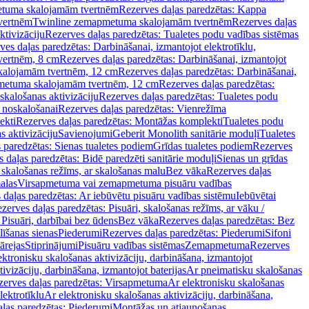
tuma skalojamām tvertnēm
Rezerves daļas paredzētas: Kappa
vertnēm
Twinline zemapmetuma skalojamām tvertnēm
Rezerves daļas
ktivizāciju
Rezerves daļas paredzētas: Tualetes podu vadības sistēmas
ves daļas paredzētas: Darbināšanai, izmantojot elektrotīklu,
vertnēm, 8 cm
Rezerves daļas paredzētas: Darbināšanai, izmantojot
skalojamām tvertnēm, 12 cm
Rezerves daļas paredzētas: Darbināšanai,
apmetuma skalojamām tvertnēm, 12 cm
Rezerves daļas paredzētas:
skalošanas aktivizāciju
Rezerves daļas paredzētas: Tualetes podu
 noskalošanai
Rezerves daļas paredzētas: Vienrežīma
ekti
Rezerves daļas paredzētas: Montāžas komplekti
Tualetes podu
s aktivizāciju
Savienojumi
Geberit Monolith sanitārie moduļi
Tualetes
 paredzētas: Sienas tualetes podiem
Grīdas tualetes podiem
Rezerves
 daļas paredzētas: Bidē paredzēti sanitārie moduļi
Sienas un grīdas
, skalošanas režīms, ar skalošanas malu
Bez vāka
Rezerves daļas
alas
Virsapmetuma vai zemapmetuma pisuāru vadības
 daļas paredzētas: Ar iebūvētu pisuāru vadības sistēmu
Iebūvētai
zerves daļas paredzētas: Pisuāri, skalošanas režīms, ar vāku /
 Pisuāri, darbībai bez ūdens
Bez vāka
Rezerves daļas paredzētas: Bez
līšanas sienas
Piederumi
Rezerves daļas paredzētas: Piederumi
Sifoni
ārejas
Stiprinājumi
Pisuāru vadības sistēmas
Zemapmetuma
Rezerves
ektronisku skalošanas aktivizāciju, darbināšana, izmantojot
ivizāciju, darbināšana, izmantojot baterijas
Ar pneimatisku skalošanas
zerves daļas paredzētas: Virsapmetuma
Ar elektronisku skalošanas
lektrotīklu
Ar elektronisku skalošanas aktivizāciju, darbināšana,
ļas paredzētas: Piederumi
Montāžas un atjaunošanas