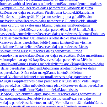
ebūvētas vadības
Lietošanas palīgelementi
Savienotājelementi tualetes
s komplekti
Sifoni
Rezerves daļas paredzētas: Sifoni
Pieslēguma
kti
Rezerves daļas paredzētas: Pieslēguma komplekti
Skalošanas
Manšetes un pārsegvāki
Pārejas un savienojuma gabali
Pisuāru
mežveida sifoni
Rezerves daļas paredzētas: Gliemežveida sifoni
P
šanas cauruļu un skalošanas līkumu pagarinājumi
Pieslēguma
izācijas komplekti
Rezerves daļas paredzētas: Bidē kanalizācijas
as vieta
Izlietnes
Izlietnes
Rezerves daļas paredzētas: Izlietnes
Dubultās
s daļas paredzētas: Uzliekamās izlietnes
Roku mazgāšanas
Rezerves daļas paredzētas: Iebūvējamas izlietnes
Zem virsmas
s izlietnes
Lietās izlietnes
Rezerves daļas paredzētas: Lietās
stkājas
Sifona aizsegi
Rezerves daļas paredzētas: Sifona
komplekti ar apakšskapi
Rezerves daļas paredzētas: Roku mazgāšanas
es komplekti ar apakšskapi
Rezerves daļas paredzētas: Mēbeļu
r apakšskapi
Vannas istabas mēbeles
Izlietņu apakšskapji
Rezerves daļas
daļas paredzētas: Izlietnēm
Dubultajām izlietnēm
Rezerves daļas
as paredzētas: Stūra roku mazgāšanas izlietnēm
Izlietņu
ormā
Uzliekamai izlietnei taisnstūra
Rezerves daļas paredzētas:
i
Augsti skapji
Rezerves daļas paredzētas: Augsti skapji
Vidēji augsti
as paredzētas: Citas mēbeles
Sienas plaukti
Rezerves daļas paredzētas:
ojuma elementi
Rokturi
Kāju komplekti
Magnētiskās
s: Spoguļi
Ar iebūvētu apgaismojumu
Rezerves daļas paredzētas: Ar
vētu apgaismojumu
Bez iebūvēta apgaismojuma
Rezerves daļas
s daļas paredzētas: Izlietnes maisītāji
Vertikāla montāža, darbināšana,
ntojot baterijas
Rezerves daļas paredzētas: Vertikāla montāža,