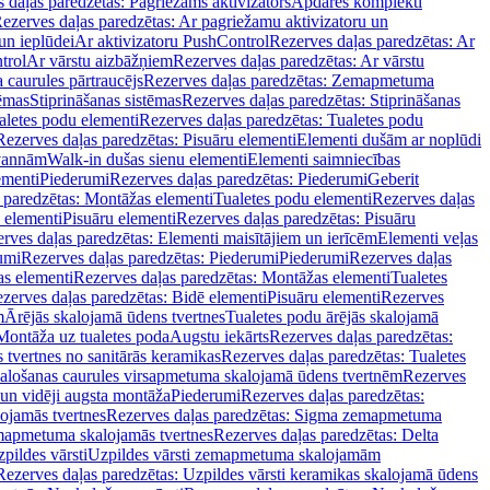
 daļas paredzētas: Pagriežams aktivizators
Apdares komplekti
ezerves daļas paredzētas: Ar pagriežamu aktivizatoru un
un ieplūdei
Ar aktivizatoru PushControl
Rezerves daļas paredzētas: Ar
trol
Ar vārstu aizbāžņiem
Rezerves daļas paredzētas: Ar vārstu
aurules pārtraucējs
Rezerves daļas paredzētas: Zemapmetuma
tēmas
Stiprināšanas sistēmas
Rezerves daļas paredzētas: Stiprināšanas
aletes podu elementi
Rezerves daļas paredzētas: Tualetes podu
Rezerves daļas paredzētas: Pisuāru elementi
Elementi dušām ar noplūdi
 vannām
Walk-in dušas sienu elementi
Elementi saimniecības
ementi
Piederumi
Rezerves daļas paredzētas: Piederumi
Geberit
 paredzētas: Montāžas elementi
Tualetes podu elementi
Rezerves daļas
 elementi
Pisuāru elementi
Rezerves daļas paredzētas: Pisuāru
rves daļas paredzētas: Elementi maisītājiem un ierīcēm
Elementi veļas
umi
Rezerves daļas paredzētas: Piederumi
Piederumi
Rezerves daļas
s elementi
Rezerves daļas paredzētas: Montāžas elementi
Tualetes
zerves daļas paredzētas: Bidē elementi
Pisuāru elementi
Rezerves
m
Ārējās skalojamā ūdens tvertnes
Tualetes podu ārējās skalojamā
Montāža uz tualetes poda
Augstu iekārts
Rezerves daļas paredzētas:
 tvertnes no sanitārās keramikas
Rezerves daļas paredzētas: Tualetes
alošanas caurules virsapmetuma skalojamā ūdens tvertnēm
Rezerves
un vidēji augsta montāža
Piederumi
Rezerves daļas paredzētas:
jamās tvertnes
Rezerves daļas paredzētas: Sigma zemapmetuma
mapmetuma skalojamās tvertnes
Rezerves daļas paredzētas: Delta
pildes vārsti
Uzpildes vārsti zemapmetuma skalojamām
Rezerves daļas paredzētas: Uzpildes vārsti keramikas skalojamā ūdens