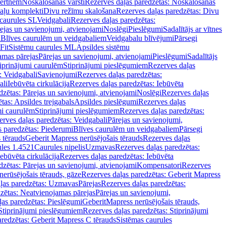
vertnēm
Noskalošanas vārsti
Rezerves daļas paredzētas: Noskalošanas
taļu komplekti
Divu režīmu skalošana
Rezerves daļas paredzētas: Divu
caurules SL
Veidgabali
Rezerves daļas paredzētas:
ejas un savienojumi, atvienojami
Noslēgi
Pieslēgumi
Sadalītājs ar vītnes
i
Blīves caurulēm un veidgabaliem
Veidgabalu blīvējumi
Pārsegi
Fit
Sistēmu caurules ML
Apsildes sistēmu
amas pārejas
Pārejas un savienojumi, atvienojami
Pieslēgumi
Sadalītājs
iprinājumi caurulēm
Stiprinājumi pieslēgumiem
Rezerves daļas
: Veidgabali
Savienojumi
Rezerves daļas paredzētas:
ali
Iebūvēta cirkulācija
Rezerves daļas paredzētas: Iebūvēta
dzētas: Pārejas un savienojumi, atvienojami
Noslēgi
Rezerves daļas
tas: Apsildes trejgabals
Apsildes pieslēgumi
Rezerves daļas
mi caurulēm
Stiprinājumi pieslēgumiem
Rezerves daļas paredzētas:
rves daļas paredzētas: Veidgabali
Pārejas un savienojumi,
s paredzētas: Piederumi
Blīves caurulēm un veidgabaliem
Pārsegi
 tērauds
Geberit Mapress nerūsējošais tērauds
Rezerves daļas
ules 1.4521
Caurules nipelis
Uzmavas
Rezerves daļas paredzētas:
Iebūvēta cirkulācija
Rezerves daļas paredzētas: Iebūvēta
dzētas: Pārejas un savienojumi, atvienojami
Kompensatori
Rezerves
nerūsējošais tērauds, gāze
Rezerves daļas paredzētas: Geberit Mapress
ļas paredzētas: Uzmavas
Pārejas
Rezerves daļas paredzētas:
zētas: Neatvienojamas pārejas
Pārejas un savienojumi,
ļas paredzētas: Pieslēgumi
GeberitMapress nerūsējošais tērauds,
Stiprinājumi pieslēgumiem
Rezerves daļas paredzētas: Stiprinājumi
aredzētas: Geberit Mapress C tērauds
Sistēmas caurules