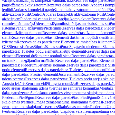
vāciņš
Kanalizācijas komplekti vannām, d52
Rezerves daļas paredzēta
pagriežamam aktivizatoram
Rezerves daļas paredzētas: Apdares komp
ieplūdi
Apdares komplekti pagriežamam aktivizatoram un ieplūdei
Rez
aktivizatoru PushControl
Apdares komplekti aktivizatoram PushContr
aizbāžņiem
Piederumi vannu kanalizācijas komplektiem
Rezerves daļa
caurules pārtraucējs
Ūdens pieslēgumi
Instalācijas un skalošanas sistē
sistēmas
Paneļu apšuvums
Piederumi
Rezerves daļas paredzētas: Piede
elementi
Izlietņu elementi
Rezerves daļas paredzētas: Izlietņu elementi
B
sienā
Rezerves daļas paredzētas: Elementi dušām ar noplūdi sienā
Elem
izlietnēm
Rezerves daļas paredzētas: Elementi saimniecības izlietnēm
K
GIS
Sienas sistēmas
Stiprināšanas sistēmas
Sagatavju piederumi
Skaņas 
paredzētas: Tualetes podu elementi
Izlietņu elementi
Rezerves daļas par
elementi
Elementi dušām arar noplūdi sienā
Rezerves daļas paredzētas:
un trauku mazgājamām mašīnām
Rezerves daļas paredzētas: Element
paredzētas: Piederumi
Sistēmas sienām
Rezerves daļas paredzētas: Sis
podu elementi
Rezerves daļas paredzētas: Tualetes podu elementi
Izlie
daļas paredzētas: Pisuāru elementi
Dušu elementi
Rezerves daļas pared
ūdens tvertnes
Rezerves daļas paredzētas: Tualetes podu ārējās skaloj
Augstu iekārts
Zema un vidēji augsta montāža
Rezerves daļas paredzēt
podu ārējās skalojamā ūdens tvertnes no sanitārās keramikas
Montāža u
daļas paredzētas: Skalošanas caurules virsapmetuma skalojamā ūdens
Piederumi
Pieslēgumi
Rezerves daļas paredzētas: Pieslēgumi
Stūra vārst
skalojamās tvertnes
Omega zemapmetuma skalojamās tvertnes
Rezerve
zemapmetuma skalojamās tvertnes
Skalošanas caurules
Piederumi
Uzpil
tvertnēm
Rezerves daļas paredzētas: Uzpildes vārsti zemapmetuma sk