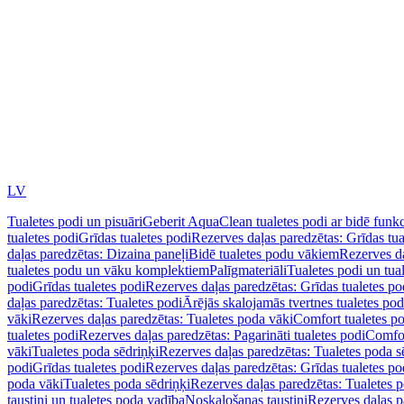
LV
Tualetes podi un pisuāri
Geberit AquaClean tualetes podi ar bidē funkc
tualetes podi
Grīdas tualetes podi
Rezerves daļas paredzētas: Grīdas tua
daļas paredzētas: Dizaina paneļi
Bidē tualetes podu vākiem
Rezerves da
tualetes podu un vāku komplektiem
Palīgmateriāli
Tualetes podi un tua
podi
Grīdas tualetes podi
Rezerves daļas paredzētas: Grīdas tualetes po
daļas paredzētas: Tualetes podi
Ārējās skalojamās tvertnes tualetes po
vāki
Rezerves daļas paredzētas: Tualetes poda vāki
Comfort tualetes p
tualetes podi
Rezerves daļas paredzētas: Pagarināti tualetes podi
Comfor
vāki
Tualetes poda sēdriņķi
Rezerves daļas paredzētas: Tualetes poda s
podi
Grīdas tualetes podi
Rezerves daļas paredzētas: Grīdas tualetes po
poda vāki
Tualetes poda sēdriņķi
Rezerves daļas paredzētas: Tualetes p
taustiņi un tualetes poda vadība
Noskalošanas taustiņi
Rezerves daļas p