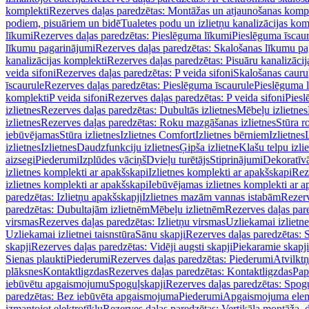
komplekti
Rezerves daļas paredzētas: Montāžas un atjaunošanas komp
podiem, pisuāriem un bidē
Tualetes podu un izlietņu kanalizācijas kom
līkumi
Rezerves daļas paredzētas: Pieslēguma līkumi
Pieslēguma īscau
līkumu pagarinājumi
Rezerves daļas paredzētas: Skalošanas līkumu p
kanalizācijas komplekti
Rezerves daļas paredzētas: Pisuāru kanalizāci
veida sifoni
Rezerves daļas paredzētas: P veida sifoni
Skalošanas cauru
īscaurule
Rezerves daļas paredzētas: Pieslēguma īscaurule
Pieslēguma 
komplekti
P veida sifoni
Rezerves daļas paredzētas: P veida sifoni
Piesl
izlietnes
Rezerves daļas paredzētas: Dubultās izlietnes
Mēbeļu izlietnes
izlietnes
Rezerves daļas paredzētas: Roku mazgāšanas izlietnes
Stūra r
iebūvējamas
Stūra izlietnes
Izlietnes Comfort
Izlietnes bērniem
Izlietnes
izlietnes
Izlietnes
Daudzfunkciju izlietnes
Ģipša izlietne
Klašu telpu izli
aizsegi
Piederumi
Izplūdes vāciņš
Dvieļu turētājs
Stiprinājumi
Dekoratīv
izlietnes komplekti ar apakšskapi
Izlietnes komplekti ar apakšskapi
Rez
izlietnes komplekti ar apakšskapi
Iebūvējamas izlietnes komplekti ar a
paredzētas: Izlietņu apakšskapji
Izlietnes mazām vannas istabām
Rezerv
paredzētas: Dubultajām izlietnēm
Mēbeļu izlietnēm
Rezerves daļas par
virsmas
Rezerves daļas paredzētas: Izlietņu virsmas
Uzliekamai izlietn
Uzliekamai izlietnei taisnstūra
Sānu skapji
Rezerves daļas paredzētas: 
skapji
Rezerves daļas paredzētas: Vidēji augsti skapji
Piekaramie skapji
Sienas plaukti
Piederumi
Rezerves daļas paredzētas: Piederumi
Atvilktņ
plāksnes
Kontaktligzdas
Rezerves daļas paredzētas: Kontaktligzdas
Pap
iebūvētu apgaismojumu
Spoguļskapji
Rezerves daļas paredzētas: Spog
paredzētas: Bez iebūvēta apgaismojuma
Piederumi
Apgaismojuma elem
izmantojot elektrotīklu
Rezerves daļas paredzētas: Vertikāla montāža, d