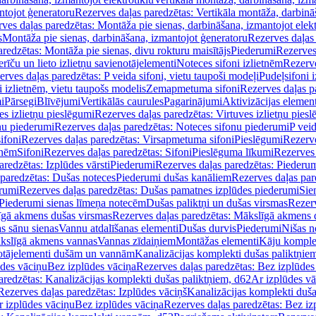
ntojot ģeneratoru
Rezerves daļas paredzētas: Vertikāla montāža, darbinā
ves daļas paredzētas: Montāža pie sienas, darbināšana, izmantojot elekt
s
Montāža pie sienas, darbināšana, izmantojot ģeneratoru
Rezerves daļas 
redzētas: Montāža pie sienas, divu rokturu maisītājs
Piederumi
Rezerves
erīču un lieto izlietņu savienotājelementi
Noteces sifoni izlietnēm
Rezerve
rves daļas paredzētas: P veida sifoni, vietu taupoši modeļi
Pudeļsifoni 
 izlietnēm, vietu taupošs modelis
Zemapmetuma sifoni
Rezerves daļas 
i
Pārsegi
Blīvējumi
Vertikālās caurules
Pagarinājumi
Aktivizācijas element
es izlietņu pieslēgumi
Rezerves daļas paredzētas: Virtuves izlietņu pies
nu piederumi
Rezerves daļas paredzētas: Noteces sifonu piederumi
P veid
ifoni
Rezerves daļas paredzētas: Virsapmetuma sifoni
Pieslēgumi
Rezerve
tnēm
Sifoni
Rezerves daļas paredzētas: Sifoni
Pieslēguma līkumi
Rezerves 
redzētas: Izplūdes vārsti
Piederumi
Rezerves daļas paredzētas: Piederu
 paredzētas: Dušas noteces
Piederumi dušas kanāliem
Rezerves daļas par
rumi
Rezerves daļas paredzētas: Dušas pamatnes izplūdes piederumi
Sie
 Piederumi sienas līmeņa notecēm
Dušas paliktņi un dušas virsmas
Rezerv
gā akmens dušas virsmas
Rezerves daļas paredzētas: Mākslīgā akmens 
s sānu sienas
Vannu atdalīšanas elementi
Dušas durvis
Piederumi
Nišas n
kslīgā akmens vannas
Vannas zīdaiņiem
Montāžas elementi
Kāju komplek
otājelementi dušām un vannām
Kanalizācijas komplekti dušas paliktņie
ūdes vāciņu
Bez izplūdes vāciņa
Rezerves daļas paredzētas: Bez izplūdes
aredzētas: Kanalizācijas komplekti dušas paliktņiem, d62
Ar izplūdes v
Rezerves daļas paredzētas: Izplūdes vāciņš
Kanalizācijas komplekti duša
r izplūdes vāciņu
Bez izplūdes vāciņa
Rezerves daļas paredzētas: Bez iz