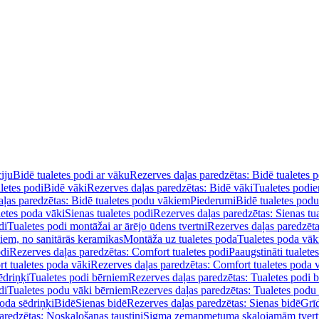
iju
Bidē tualetes podi ar vāku
Rezerves daļas paredzētas: Bidē tualetes 
letes podi
Bidē vāki
Rezerves daļas paredzētas: Bidē vāki
Tualetes podi
ļas paredzētas: Bidē tualetes podu vākiem
Piederumi
Bidē tualetes pod
letes poda vāki
Sienas tualetes podi
Rezerves daļas paredzētas: Sienas tu
di
Tualetes podi montāžai ar ārējo ūdens tvertni
Rezerves daļas paredzēta
diem, no sanitārās keramikas
Montāža uz tualetes poda
Tualetes poda vāk
odi
Rezerves daļas paredzētas: Comfort tualetes podi
Paaugstināti tualete
t tualetes poda vāki
Rezerves daļas paredzētas: Comfort tualetes poda 
ēdriņķi
Tualetes podi bērniem
Rezerves daļas paredzētas: Tualetes podi 
di
Tualetes podu vāki bērniem
Rezerves daļas paredzētas: Tualetes podu
oda sēdriņķi
Bidē
Sienas bidē
Rezerves daļas paredzētas: Sienas bidē
Grī
aredzētas: Noskalošanas taustiņi
Sigma zemapmetuma skalojamām tver