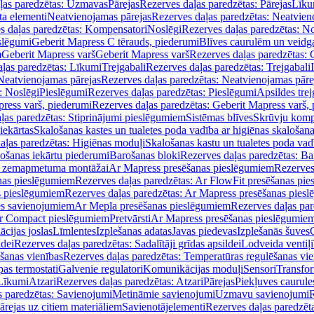
ļas paredzētas: Uzmavas
Pārejas
Rezerves daļas paredzētas: Pārejas
Līku
ta elementi
Neatvienojamas pārejas
Rezerves daļas paredzētas: Neatvien
s daļas paredzētas: Kompensatori
Noslēgi
Rezerves daļas paredzētas: No
slēgumi
Geberit Mapress C tērauds, piederumi
Blīves caurulēm un veidg
m
Geberit Mapress varš
Geberit Mapress varš
Rezerves daļas paredzētas: 
ļas paredzētas: Līkumi
Trejgabali
Rezerves daļas paredzētas: Trejgabali
Neatvienojamas pārejas
Rezerves daļas paredzētas: Neatvienojamas pāre
: Noslēgi
Pieslēgumi
Rezerves daļas paredzētas: Pieslēgumi
Apsildes trej
ress varš, piederumi
Rezerves daļas paredzētas: Geberit Mapress varš,
ļas paredzētas: Stiprinājumi pieslēgumiem
Sistēmas blīves
Skrūvju komp
iekārtas
Skalošanas kastes un tualetes poda vadība ar higiēnas skalošana
aļas paredzētas: Higiēnas moduļi
Skalošanas kastu un tualetes poda vad
lošanas iekārtu piederumi
Barošanas bloki
Rezerves daļas paredzētas: Ba
iļi zemapmetuma montāžai
Ar Mapress presēšanas pieslēgumiem
Rezerves
nas pieslēgumiem
Rezerves daļas paredzētas: Ar FlowFit presēšanas pi
s pieslēgumiem
Rezerves daļas paredzētas: Ar Mapress presēšanas pies
es savienojumiem
Ar Mepla presēšanas pieslēgumiem
Rezerves daļas pa
Ar Compact pieslēgumiem
Pretvārsti
Ar Mapress presēšanas pieslēgumie
ācijas joslas
Līmlentes
Izplešanas adatas
Javas piedevas
Izplešanās šuves
ldei
Rezerves daļas paredzētas: Sadalītāji grīdas apsildei
Lodveida ventiļi
šanas vienības
Rezerves daļas paredzētas: Temperatūras regulēšanas vie
pas termostati
Galvenie regulatori
Komunikācijas moduļi
Sensori
Transfor
Līkumi
Atzari
Rezerves daļas paredzētas: Atzari
Pārejas
Piekļuves caurule
s paredzētas: Savienojumi
Metināmie savienojumi
Uzmavu savienojumi
R
ārejas uz citiem materiāliem
Savienotājelementi
Rezerves daļas paredzēt