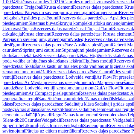
1.0034
Sistēmas caurules 1.0215
Caurules nipelis
Uzmavas
Rezerves da
paredzētas: Trejgabali
Krusta elementi
Rezerves daļas paredzētas: Krus
paredzētas: Pārejas un savienojumi, atvienojami
Kompensatori
Rezerve
trejgabals
Apsildes pieslēgumi
Rezerves daļas paredzētas: Apsildes pie
pieslēgumiem
Sistēmas blīves
Skrūvju komplekti atloku savienojumie
Uzmavas
Pārejas
Rezerves daļas paredzētas: Pārejas
Līkumi
Rezerves da
cirkulācija
Krusta elementi
Rezerves daļas paredzētas: Krusta elementi
Pārejas un savienojumi, atvienojami
Noslēgi
Rezerves daļas paredzētas
pieslēgumi
Rezerves daļas paredzētas: Apsildes pieslēgumi
Geberit Map
caurulēm
Stiprinājumi caurulēm
Stiprinājumi pieslēgumiem
Rezerves da
skalošanas iekārtas
Rezerves daļas paredzētas: Higiēniskās skalošanas 
poda vadība ar higiēnas skalošanas iekārtu
Higiēnas moduļi
Rezerves d
paredzētas: Skalošanas kastu un tualetes poda vadības ar higiēnas ska
zemapmetuma montāžai
Rezerves daļas paredzētas: Caurplūdes vent
ventiļi
Rezerves daļas paredzētas: Lodveida ventiļi
Ar FlowFit presēša
paredzētas: Ar Mepla presēšanas pieslēgumiem
Ar Mapress presēšana
paredzētas: Lodveida ventiļi zemapmetuma montāžai
Ar FlowFit pres
pieslēgumiem
Ar Compact pieslēgumiem
Rezerves daļas paredzētas: 
temperatūras regulēšana
Sistēmu caurule
Ieklāšanas materiāls
Malas izol
klāsts
Rezerves daļas paredzētas: Sadalītāju klāsts
Sadalītāji grīdas apsi
noslēgi
Ātrās atgaisošanas vārsti
Plūsmas sadalītājs
Temperatūras regulē
elementu sadalītāji
Apvadi
Regulēšanas komponenti
Servopiedziņas
Tel
Silent-db20
Caurules
Veidgabali
Rezerves daļas paredzētas: Veidgabali
SuperTube
Līkumi
Īpašas formas veidgabali
Savienojumi
Rezerves daļa
savienojumi
Pārejas uz citiem materiāliem
Rezerves daļas paredzētas: P