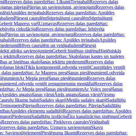
mi
Rezerves daļas paredzētas: Līkumi
Trejgabali
Rezerves daļas
ojamas pārejas
Pārejas un savienojumi, atvienojami
Rezerves daļas
slēgi
Apsildes trejgabals
Rezerves daļas paredzētas: Apsildes
abaliem
Pārsegi caurulēm
Stiprinājumi caurulēm
Stiprinājumi
Geberit Mapress varš
Uzmavas
Rezerves daļas paredzētas:
Iebūvēta cirkulācija
Rezerves daļas paredzētas: Iebūvēta
jas
Pārejas un savienojumi, atvienojami
Rezerves daļas paredzētas:
gabals
Rezerves daļas paredzētas: Apsildes trejgabals
Apsildes
 piederumi
Blīves caurulēm un veidgabaliem
Pārsegi
lekti atloku savienojumiem
Geberit higiēnas sistēma
Higiēniskās
s iekārtu
Rezerves daļas paredzētas: Skalošanas kastes un tualetes
ības ar higiēnas skalošanas iekārtu piederumi
Rezerves daļas
rošanas bloki
Tīkla komponenti
Lodveida ventiļi
Caurplūdes ventiļi
 daļas paredzētas: Ar Mapress presēšanas pieslēgumiem
Lodveida
eslēgumiem
Ar Mepla presēšanas pieslēgumiem
Rezerves daļas
lēgumiem
Lodveida ventiļi zemapmetuma montāžai
Rezerves daļas
redzētas: Ar Mepla presēšanas pieslēgumiem
Ar Volex presēšanas
m
Apsildes atgaisošanas vārsti
Ātrās atgaisošanas vārsti
Virsmu
Cauruļu līkumu balsti
Sadales skapji
Metāla sadales skapji
Sadalītāju
Termometrs
Pārejas
Rezerves daļas paredzētas: Pārejas
Sadalītāju
nības
Apsildes elementu sadalītāji
Rezerves daļas paredzētas: Apsildes
matori
Piederumi
Sadalītāju izolācija
Ēku kanalizācijas sistēmas
Geberit
s
Rezerves daļas paredzētas: Piekļuves caurules
Veidgabali
ezerves daļas paredzētas: Uzmavu savienojumi
Skavu
as: Savienotājelementi
Pieslēguma līkumi
Rezerves daļas paredzētas: