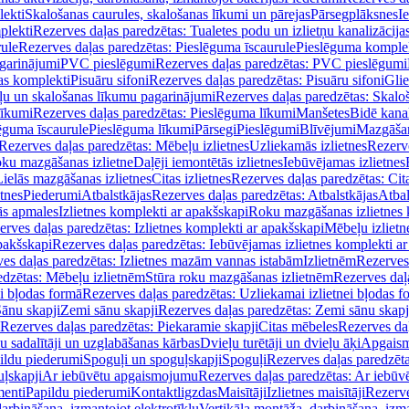
lekti
Skalošanas caurules, skalošanas līkumi un pārejas
Pārsegplāksnes
I
plekti
Rezerves daļas paredzētas: Tualetes podu un izlietņu kanalizācija
rule
Rezerves daļas paredzētas: Pieslēguma īscaurule
Pieslēguma komple
agarinājumi
PVC pieslēgumi
Rezerves daļas paredzētas: PVC pieslēgumi
jas komplekti
Pisuāru sifoni
Rezerves daļas paredzētas: Pisuāru sifoni
Glie
ļu un skalošanas līkumu pagarinājumi
Rezerves daļas paredzētas: Skalo
līkumi
Rezerves daļas paredzētas: Pieslēguma līkumi
Manšetes
Bidē kanal
ēguma īscaurule
Pieslēguma līkumi
Pārsegi
Pieslēgumi
Blīvējumi
Mazgāšan
Rezerves daļas paredzētas: Mēbeļu izlietnes
Uzliekamās izlietnes
Rezerve
oku mazgāšanas izlietne
Daļēji iemontētās izlietnes
Iebūvējamas izlietnes
Lielās mazgāšanas izlietnes
Citas izlietnes
Rezerves daļas paredzētas: Cita
etnes
Piederumi
Atbalstkājas
Rezerves daļas paredzētas: Atbalstkājas
Atbal
ās apmales
Izlietnes komplekti ar apakšskapi
Roku mazgāšanas izlietnes 
erves daļas paredzētas: Izlietnes komplekti ar apakšskapi
Mēbeļu izlietn
pakšskapi
Rezerves daļas paredzētas: Iebūvējamas izlietnes komplekti a
es daļas paredzētas: Izlietnes mazām vannas istabām
Izlietnēm
Rezerves 
edzētas: Mēbeļu izlietnēm
Stūra roku mazgāšanas izlietnēm
Rezerves daļ
ei bļodas formā
Rezerves daļas paredzētas: Uzliekamai izlietnei bļodas f
Sānu skapji
Zemi sānu skapji
Rezerves daļas paredzētas: Zemi sānu skapj
Rezerves daļas paredzētas: Piekaramie skapji
Citas mēbeles
Rezerves daļ
u sadalītāji un uzglabāšanas kārbas
Dvieļu turētāji un dvieļu āķi
Apgaism
ildu piederumi
Spoguļi un spoguļskapji
Spoguļi
Rezerves daļas paredzēta
uļskapji
Ar iebūvētu apgaismojumu
Rezerves daļas paredzētas: Ar iebū
enti
Papildu piederumi
Kontaktligzdas
Maisītāji
Izlietnes maisītāji
Rezerve
arbināšana, izmantojot elektrotīklu
Vertikāla montāža, darbināšana, izma