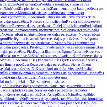
šana, izmantojot ģeneratoru
Vertikāla montāža, vienas sviras
rotīklu
Montāža pie sienas, darbināšana, izmantojot baterijas
Rezerves
paredzētas: Montāža pie sienas, darbināšana, izmantojot
 daļas paredzētas: Piederumi
Izlietnes maisītājiem
Rezerves daļas
s daļas paredzētas: Noteces sifoni izlietnēm
P veida sifoni
Rezerves
izlietnēm
Rezerves daļas paredzētas: Pudeļsifoni izlietnēm
Pudeļsifoni
paredzētas: Zemapmetuma sifoni
Izlietnes pieslēgumi
Rezerves daļas
i
Noteces sifoni izlietnēm
Rezerves daļas paredzētas: Noteces sifoni
lēgumi
Pieslēguma īscaurule
Rezerves daļas paredzētas: Pieslēguma
a sifoni
Rezerves daļas paredzētas: P veida sifoni
Zemapmetuma
s daļas paredzētas: Pieslēgumi
Piederumi
Noteces sifoni saimniecības
daļas paredzētas: Pieslēguma līkumi
Pieslēguma īscaurule
Rezerves
mi
Dušas un vannas
Dušas
Grīdas ūdens novade dušām
Rezerves daļas
edzētas: Piederumi dušas kanāliem
Dušas grīdas noteces
Rezerves
nas līmeņa noplūdes
Rezerves daļas paredzētas: Sienas līmeņa
es daļas paredzētas: Dušas paliktņi un dušas virsmas
Mākslīgā
dušas virsmas
Montāžas elementi
Rezerves daļas paredzētas: Montāžas
ovietošanas kārbas dušām
Nišas novietošanas
ti un komplekti ar šķērsstieņiem un sienas
m, d52
Rezerves daļas paredzētas: Kanalizācijas komplekti dušas
 vāciņa
Izplūdes vāciņš
Rezerves daļas paredzētas: Izplūdes
āciņu
Rezerves daļas paredzētas: Ar izplūdes vāciņu
Bez izplūdes
s paliktņiem, d90
Rezerves daļas paredzētas: Kanalizācijas komplekti
plūdes vāciņa
Izplūdes vāciņš
Rezerves daļas paredzētas: Izplūdes