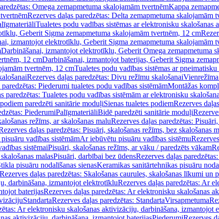
paredzētas: Omega zemapmetuma skalojamām tvertnēm
Kappa zemapme
tvertnēm
Rezerves daļas paredzētas: Delta zemapmetuma skalojamām t
līgmateriāli
Tualetes podu vadības sistēmas ar elektronisku skalošanas a
trotīklu, Geberit Sigma zemapmetuma skalojamām tvertnēm, 12 cm
Rezer
ai, izmantojot elektrotīklu, Geberit Sigma zemapmetuma skalojamām t
m
Darbināšanai, izmantojot elektrotīklu, Geberit Omega zemapmetuma 
ertnēm, 12 cm
Darbināšanai, izmantojot baterijas, Geberit Sigma zem
lojamām tvertnēm, 12 cm
Tualetes podu vadības sistēmas ar pneimatisku 
kalošanai
Rezerves daļas paredzētas: Divu režīmu skalošanai
Vienrežīma
 paredzētas: Piederumi tualetes podu vadības sistēmām
Montāžas kompl
s paredzētas: Tualetes podu vadības sistēmām ar elektronisku skalošana
 podiem paredzēti sanitārie moduļi
Sienas tualetes podiem
Rezerves daļas
edzētas: Piederumi
Palīgmateriāli
Bidē paredzēti sanitārie moduļi
Rezerves
skalošanas režīms, ar skalošanas malu
Rezerves daļas paredzētas: Pisuāri
Rezerves daļas paredzētas: Pisuāri, skalošanas režīms, bez skalošanas m
pisuāru vadības sistēmām
Ar iebūvētu pisuāru vadības sistēmu
Rezerves
vadības sistēmai
Pisuāri, skalošanas režīms, ar vāku / paredzēts vākam
Re
 skalošanas malas
Pisuāri, darbībai bez ūdens
Rezerves daļas paredzētas:
tikla pisuāru nodalīšanas sienas
Keramikas sanitārtehnikas pisuāru noda
Rezerves daļas paredzētas: Skalošanas caurules, skalošanas līkumi un p
u, darbināšana, izmantojot elektrotīklu
Rezerves daļas paredzētas: Ar el
tojot baterijas
Rezerves daļas paredzētas: Ar elektronisku skalošanas akt
vizāciju
Standarta
Rezerves daļas paredzētas: Standarta
Virsapmetuma
Re
ētas: Ar elektronisku skalošanas aktivizāciju, darbināšana, izmantojot e
as aktivizāciju, darbināšana, izmantojot baterijas
Piederumi
Rezerves da