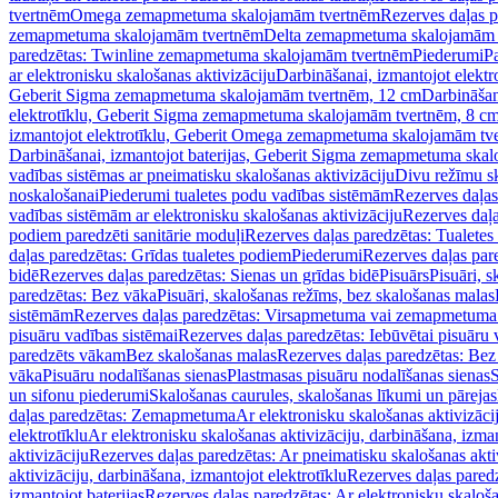
tvertnēm
Omega zemapmetuma skalojamām tvertnēm
Rezerves daļas 
zemapmetuma skalojamām tvertnēm
Delta zemapmetuma skalojamām 
paredzētas: Twinline zemapmetuma skalojamām tvertnēm
Piederumi
Pa
ar elektronisku skalošanas aktivizāciju
Darbināšanai, izmantojot elek
Geberit Sigma zemapmetuma skalojamām tvertnēm, 12 cm
Darbināšan
elektrotīklu, Geberit Sigma zemapmetuma skalojamām tvertnēm, 8 c
izmantojot elektrotīklu, Geberit Omega zemapmetuma skalojamām tv
Darbināšanai, izmantojot baterijas, Geberit Sigma zemapmetuma ska
vadības sistēmas ar pneimatisku skalošanas aktivizāciju
Divu režīmu s
noskalošanai
Piederumi tualetes podu vadības sistēmām
Rezerves daļas
vadības sistēmām ar elektronisku skalošanas aktivizāciju
Rezerves daļa
podiem paredzēti sanitārie moduļi
Rezerves daļas paredzētas: Tualetes
daļas paredzētas: Grīdas tualetes podiem
Piederumi
Rezerves daļas par
bidē
Rezerves daļas paredzētas: Sienas un grīdas bidē
Pisuārs
Pisuāri, 
paredzētas: Bez vāka
Pisuāri, skalošanas režīms, bez skalošanas malas
sistēmām
Rezerves daļas paredzētas: Virsapmetuma vai zemapmetuma 
pisuāru vadības sistēmai
Rezerves daļas paredzētas: Iebūvētai pisuāru 
paredzēts vākam
Bez skalošanas malas
Rezerves daļas paredzētas: Bez
vāka
Pisuāru nodalīšanas sienas
Plastmasas pisuāru nodalīšanas sienas
S
un sifonu piederumi
Skalošanas caurules, skalošanas līkumi un pārejas
daļas paredzētas: Zemapmetuma
Ar elektronisku skalošanas aktivizācij
elektrotīklu
Ar elektronisku skalošanas aktivizāciju, darbināšana, izman
aktivizāciju
Rezerves daļas paredzētas: Ar pneimatisku skalošanas akti
aktivizāciju, darbināšana, izmantojot elektrotīklu
Rezerves daļas paredz
izmantojot baterijas
Rezerves daļas paredzētas: Ar elektronisku skalošan