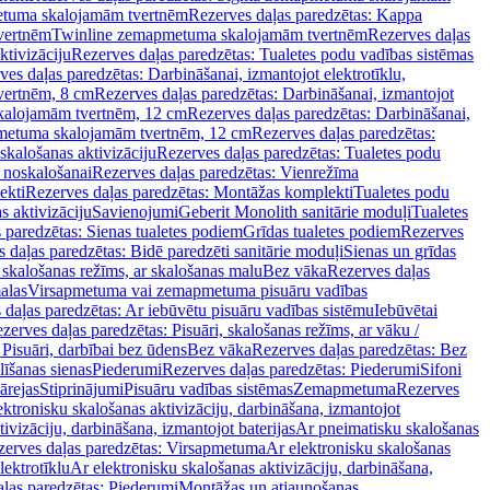
tuma skalojamām tvertnēm
Rezerves daļas paredzētas: Kappa
vertnēm
Twinline zemapmetuma skalojamām tvertnēm
Rezerves daļas
ktivizāciju
Rezerves daļas paredzētas: Tualetes podu vadības sistēmas
ves daļas paredzētas: Darbināšanai, izmantojot elektrotīklu,
vertnēm, 8 cm
Rezerves daļas paredzētas: Darbināšanai, izmantojot
skalojamām tvertnēm, 12 cm
Rezerves daļas paredzētas: Darbināšanai,
apmetuma skalojamām tvertnēm, 12 cm
Rezerves daļas paredzētas:
skalošanas aktivizāciju
Rezerves daļas paredzētas: Tualetes podu
 noskalošanai
Rezerves daļas paredzētas: Vienrežīma
ekti
Rezerves daļas paredzētas: Montāžas komplekti
Tualetes podu
s aktivizāciju
Savienojumi
Geberit Monolith sanitārie moduļi
Tualetes
 paredzētas: Sienas tualetes podiem
Grīdas tualetes podiem
Rezerves
 daļas paredzētas: Bidē paredzēti sanitārie moduļi
Sienas un grīdas
, skalošanas režīms, ar skalošanas malu
Bez vāka
Rezerves daļas
alas
Virsapmetuma vai zemapmetuma pisuāru vadības
 daļas paredzētas: Ar iebūvētu pisuāru vadības sistēmu
Iebūvētai
zerves daļas paredzētas: Pisuāri, skalošanas režīms, ar vāku /
 Pisuāri, darbībai bez ūdens
Bez vāka
Rezerves daļas paredzētas: Bez
līšanas sienas
Piederumi
Rezerves daļas paredzētas: Piederumi
Sifoni
ārejas
Stiprinājumi
Pisuāru vadības sistēmas
Zemapmetuma
Rezerves
ektronisku skalošanas aktivizāciju, darbināšana, izmantojot
ivizāciju, darbināšana, izmantojot baterijas
Ar pneimatisku skalošanas
zerves daļas paredzētas: Virsapmetuma
Ar elektronisku skalošanas
lektrotīklu
Ar elektronisku skalošanas aktivizāciju, darbināšana,
ļas paredzētas: Piederumi
Montāžas un atjaunošanas