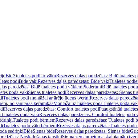
iju
Bidē tualetes podi ar vāku
Rezerves daļas paredzētas: Bidē tualetes 
letes podi
Bidē vāki
Rezerves daļas paredzētas: Bidē vāki
Tualetes podi
ļas paredzētas: Bidē tualetes podu vākiem
Piederumi
Bidē tualetes pod
letes poda vāki
Sienas tualetes podi
Rezerves daļas paredzētas: Sienas tu
di
Tualetes podi montāžai ar ārējo ūdens tvertni
Rezerves daļas paredzēta
diem, no sanitārās keramikas
Montāža uz tualetes poda
Tualetes poda vāk
odi
Rezerves daļas paredzētas: Comfort tualetes podi
Paaugstināti tualete
t tualetes poda vāki
Rezerves daļas paredzētas: Comfort tualetes poda 
ēdriņķi
Tualetes podi bērniem
Rezerves daļas paredzētas: Tualetes podi 
di
Tualetes podu vāki bērniem
Rezerves daļas paredzētas: Tualetes podu
oda sēdriņķi
Bidē
Sienas bidē
Rezerves daļas paredzētas: Sienas bidē
Grī
aredzētas: Noskalošanas taustiņi
Sigma zemapmetuma skalojamām tver