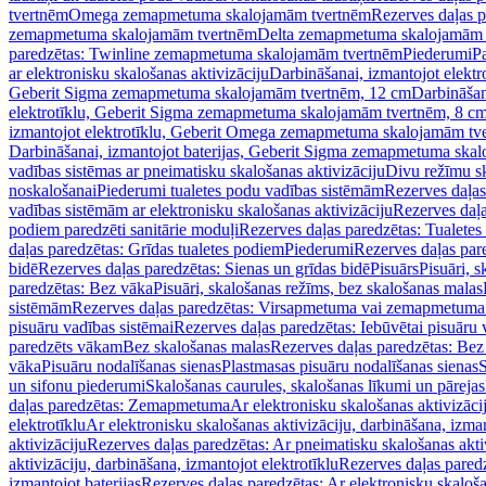
tvertnēm
Omega zemapmetuma skalojamām tvertnēm
Rezerves daļas 
zemapmetuma skalojamām tvertnēm
Delta zemapmetuma skalojamām 
paredzētas: Twinline zemapmetuma skalojamām tvertnēm
Piederumi
Pa
ar elektronisku skalošanas aktivizāciju
Darbināšanai, izmantojot elek
Geberit Sigma zemapmetuma skalojamām tvertnēm, 12 cm
Darbināšan
elektrotīklu, Geberit Sigma zemapmetuma skalojamām tvertnēm, 8 c
izmantojot elektrotīklu, Geberit Omega zemapmetuma skalojamām tv
Darbināšanai, izmantojot baterijas, Geberit Sigma zemapmetuma ska
vadības sistēmas ar pneimatisku skalošanas aktivizāciju
Divu režīmu s
noskalošanai
Piederumi tualetes podu vadības sistēmām
Rezerves daļas
vadības sistēmām ar elektronisku skalošanas aktivizāciju
Rezerves daļa
podiem paredzēti sanitārie moduļi
Rezerves daļas paredzētas: Tualetes
daļas paredzētas: Grīdas tualetes podiem
Piederumi
Rezerves daļas par
bidē
Rezerves daļas paredzētas: Sienas un grīdas bidē
Pisuārs
Pisuāri, 
paredzētas: Bez vāka
Pisuāri, skalošanas režīms, bez skalošanas malas
sistēmām
Rezerves daļas paredzētas: Virsapmetuma vai zemapmetuma 
pisuāru vadības sistēmai
Rezerves daļas paredzētas: Iebūvētai pisuāru 
paredzēts vākam
Bez skalošanas malas
Rezerves daļas paredzētas: Bez
vāka
Pisuāru nodalīšanas sienas
Plastmasas pisuāru nodalīšanas sienas
S
un sifonu piederumi
Skalošanas caurules, skalošanas līkumi un pārejas
daļas paredzētas: Zemapmetuma
Ar elektronisku skalošanas aktivizācij
elektrotīklu
Ar elektronisku skalošanas aktivizāciju, darbināšana, izman
aktivizāciju
Rezerves daļas paredzētas: Ar pneimatisku skalošanas akti
aktivizāciju, darbināšana, izmantojot elektrotīklu
Rezerves daļas paredz
izmantojot baterijas
Rezerves daļas paredzētas: Ar elektronisku skalošan