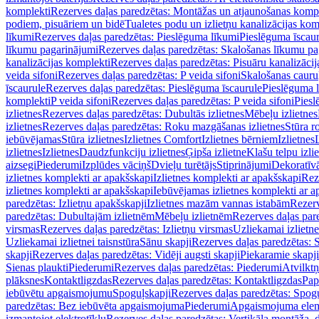
komplekti
Rezerves daļas paredzētas: Montāžas un atjaunošanas komp
podiem, pisuāriem un bidē
Tualetes podu un izlietņu kanalizācijas kom
līkumi
Rezerves daļas paredzētas: Pieslēguma līkumi
Pieslēguma īscau
līkumu pagarinājumi
Rezerves daļas paredzētas: Skalošanas līkumu p
kanalizācijas komplekti
Rezerves daļas paredzētas: Pisuāru kanalizāci
veida sifoni
Rezerves daļas paredzētas: P veida sifoni
Skalošanas cauru
īscaurule
Rezerves daļas paredzētas: Pieslēguma īscaurule
Pieslēguma 
komplekti
P veida sifoni
Rezerves daļas paredzētas: P veida sifoni
Piesl
izlietnes
Rezerves daļas paredzētas: Dubultās izlietnes
Mēbeļu izlietnes
izlietnes
Rezerves daļas paredzētas: Roku mazgāšanas izlietnes
Stūra r
iebūvējamas
Stūra izlietnes
Izlietnes Comfort
Izlietnes bērniem
Izlietnes
izlietnes
Izlietnes
Daudzfunkciju izlietnes
Ģipša izlietne
Klašu telpu izli
aizsegi
Piederumi
Izplūdes vāciņš
Dvieļu turētājs
Stiprinājumi
Dekoratīv
izlietnes komplekti ar apakšskapi
Izlietnes komplekti ar apakšskapi
Rez
izlietnes komplekti ar apakšskapi
Iebūvējamas izlietnes komplekti ar a
paredzētas: Izlietņu apakšskapji
Izlietnes mazām vannas istabām
Rezerv
paredzētas: Dubultajām izlietnēm
Mēbeļu izlietnēm
Rezerves daļas par
virsmas
Rezerves daļas paredzētas: Izlietņu virsmas
Uzliekamai izlietn
Uzliekamai izlietnei taisnstūra
Sānu skapji
Rezerves daļas paredzētas: 
skapji
Rezerves daļas paredzētas: Vidēji augsti skapji
Piekaramie skapji
Sienas plaukti
Piederumi
Rezerves daļas paredzētas: Piederumi
Atvilktņ
plāksnes
Kontaktligzdas
Rezerves daļas paredzētas: Kontaktligzdas
Pap
iebūvētu apgaismojumu
Spoguļskapji
Rezerves daļas paredzētas: Spog
paredzētas: Bez iebūvēta apgaismojuma
Piederumi
Apgaismojuma elem
izmantojot elektrotīklu
Rezerves daļas paredzētas: Vertikāla montāža, d