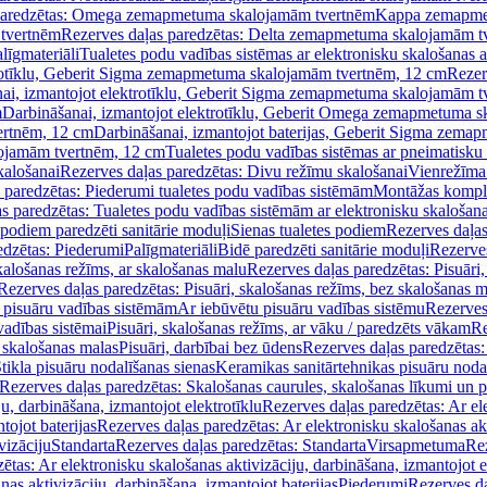
paredzētas: Omega zemapmetuma skalojamām tvertnēm
Kappa zemapme
tvertnēm
Rezerves daļas paredzētas: Delta zemapmetuma skalojamām t
līgmateriāli
Tualetes podu vadības sistēmas ar elektronisku skalošanas a
trotīklu, Geberit Sigma zemapmetuma skalojamām tvertnēm, 12 cm
Rezer
ai, izmantojot elektrotīklu, Geberit Sigma zemapmetuma skalojamām t
m
Darbināšanai, izmantojot elektrotīklu, Geberit Omega zemapmetuma 
ertnēm, 12 cm
Darbināšanai, izmantojot baterijas, Geberit Sigma zem
lojamām tvertnēm, 12 cm
Tualetes podu vadības sistēmas ar pneimatisku 
kalošanai
Rezerves daļas paredzētas: Divu režīmu skalošanai
Vienrežīma
 paredzētas: Piederumi tualetes podu vadības sistēmām
Montāžas kompl
s paredzētas: Tualetes podu vadības sistēmām ar elektronisku skalošana
 podiem paredzēti sanitārie moduļi
Sienas tualetes podiem
Rezerves daļas
edzētas: Piederumi
Palīgmateriāli
Bidē paredzēti sanitārie moduļi
Rezerves
skalošanas režīms, ar skalošanas malu
Rezerves daļas paredzētas: Pisuāri
Rezerves daļas paredzētas: Pisuāri, skalošanas režīms, bez skalošanas m
pisuāru vadības sistēmām
Ar iebūvētu pisuāru vadības sistēmu
Rezerves
vadības sistēmai
Pisuāri, skalošanas režīms, ar vāku / paredzēts vākam
Re
 skalošanas malas
Pisuāri, darbībai bez ūdens
Rezerves daļas paredzētas:
tikla pisuāru nodalīšanas sienas
Keramikas sanitārtehnikas pisuāru noda
Rezerves daļas paredzētas: Skalošanas caurules, skalošanas līkumi un p
u, darbināšana, izmantojot elektrotīklu
Rezerves daļas paredzētas: Ar el
tojot baterijas
Rezerves daļas paredzētas: Ar elektronisku skalošanas akt
vizāciju
Standarta
Rezerves daļas paredzētas: Standarta
Virsapmetuma
Re
ētas: Ar elektronisku skalošanas aktivizāciju, darbināšana, izmantojot e
as aktivizāciju, darbināšana, izmantojot baterijas
Piederumi
Rezerves da