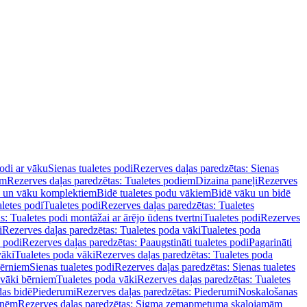
podi ar vāku
Sienas tualetes podi
Rezerves daļas paredzētas: Sienas
em
Rezerves daļas paredzētas: Tualetes podiem
Dizaina paneļi
Rezerves
u un vāku komplektiem
Bidē tualetes podu vākiem
Bidē vāku un bidē
aletes podi
Tualetes podi
Rezerves daļas paredzētas: Tualetes
s: Tualetes podi montāžai ar ārējo ūdens tvertni
Tualetes podi
Rezerves
i
Rezerves daļas paredzētas: Tualetes poda vāki
Tualetes poda
s podi
Rezerves daļas paredzētas: Paaugstināti tualetes podi
Pagarināti
vāki
Tualetes poda vāki
Rezerves daļas paredzētas: Tualetes poda
bērniem
Sienas tualetes podi
Rezerves daļas paredzētas: Sienas tualetes
 vāki bērniem
Tualetes poda vāki
Rezerves daļas paredzētas: Tualetes
das bidē
Piederumi
Rezerves daļas paredzētas: Piederumi
Noskalošanas
tnēm
Rezerves daļas paredzētas: Sigma zemapmetuma skalojamām