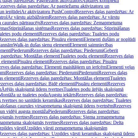
 daļas paredzētas: Pagriežams aktivizators
Apdares komplekti
ezerves daļas paredzētas: Ar pagriežamu aktivizatoru un
un ieplūdei
Ar aktivizatoru PushControl
Rezerves daļas paredzētas: Ar
trol
Ar vārstu aizbāžņiem
Rezerves daļas paredzētas: Ar vārstu
aurules pārtraucējs
Rezerves daļas paredzētas: Zemapmetuma
tēmas
Stiprināšanas sistēmas
Rezerves daļas paredzētas: Stiprināšanas
aletes podu elementi
Rezerves daļas paredzētas: Tualetes podu
Rezerves daļas paredzētas: Pisuāru elementi
Elementi dušām ar noplūdi
 vannām
Walk-in dušas sienu elementi
Elementi saimniecības
ementi
Piederumi
Rezerves daļas paredzētas: Piederumi
Geberit
 paredzētas: Montāžas elementi
Tualetes podu elementi
Rezerves daļas
 elementi
Pisuāru elementi
Rezerves daļas paredzētas: Pisuāru
rves daļas paredzētas: Elementi maisītājiem un ierīcēm
Elementi veļas
umi
Rezerves daļas paredzētas: Piederumi
Piederumi
Rezerves daļas
s elementi
Rezerves daļas paredzētas: Montāžas elementi
Tualetes
zerves daļas paredzētas: Bidē elementi
Pisuāru elementi
Rezerves
m
Ārējās skalojamā ūdens tvertnes
Tualetes podu ārējās skalojamā
Montāža uz tualetes poda
Augstu iekārts
Rezerves daļas paredzētas:
 tvertnes no sanitārās keramikas
Rezerves daļas paredzētas: Tualetes
alošanas caurules virsapmetuma skalojamā ūdens tvertnēm
Rezerves
un vidēji augsta montāža
Piederumi
Rezerves daļas paredzētas:
jamās tvertnes
Rezerves daļas paredzētas: Sigma zemapmetuma
mapmetuma skalojamās tvertnes
Rezerves daļas paredzētas: Delta
pildes vārsti
Uzpildes vārsti zemapmetuma skalojamām
Rezerves daļas paredzētas: Uzpildes vārsti keramikas skalojamā ūdens