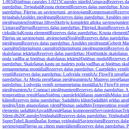
1.0034
Sistēmas caurules 1.0215
Caurules nipelis
Uzmavas
Rezerves da
paredzētas: Trejgabali
Krusta elementi
Rezerves daļas paredzētas: Krus
paredzētas: Pārejas un savienojumi, atvienojami
Kompensatori
Rezerve
trejgabals
Apsildes pieslēgumi
Rezerves daļas paredzētas: Apsildes pie
pieslēgumiem
Sistēmas blīves
Skrūvju komplekti atloku savienojumie
Uzmavas
Pārejas
Rezerves daļas paredzētas: Pārejas
Līkumi
Rezerves da
cirkulācija
Krusta elementi
Rezerves daļas paredzētas: Krusta elementi
Pārejas un savienojumi, atvienojami
Noslēgi
Rezerves daļas paredzētas
pieslēgumi
Rezerves daļas paredzētas: Apsildes pieslēgumi
Geberit Map
caurulēm
Stiprinājumi caurulēm
Stiprinājumi pieslēgumiem
Rezerves da
skalošanas iekārtas
Rezerves daļas paredzētas: Higiēniskās skalošanas 
poda vadība ar higiēnas skalošanas iekārtu
Higiēnas moduļi
Rezerves d
paredzētas: Skalošanas kastu un tualetes poda vadības ar higiēnas ska
zemapmetuma montāžai
Rezerves daļas paredzētas: Caurplūdes vent
ventiļi
Rezerves daļas paredzētas: Lodveida ventiļi
Ar FlowFit presēša
paredzētas: Ar Mepla presēšanas pieslēgumiem
Ar Mapress presēšana
paredzētas: Lodveida ventiļi zemapmetuma montāžai
Ar FlowFit pres
pieslēgumiem
Ar Compact pieslēgumiem
Rezerves daļas paredzētas: 
temperatūras regulēšana
Sistēmu caurule
Ieklāšanas materiāls
Malas izol
klāsts
Rezerves daļas paredzētas: Sadalītāju klāsts
Sadalītāji grīdas apsi
noslēgi
Ātrās atgaisošanas vārsti
Plūsmas sadalītājs
Temperatūras regulē
elementu sadalītāji
Apvadi
Regulēšanas komponenti
Servopiedziņas
Tel
Silent-db20
Caurules
Veidgabali
Rezerves daļas paredzētas: Veidgabali
SuperTube
Līkumi
Īpašas formas veidgabali
Savienojumi
Rezerves daļa
savienojumi
Pārejas uz citiem materiāliem
Rezerves daļas paredzētas: P