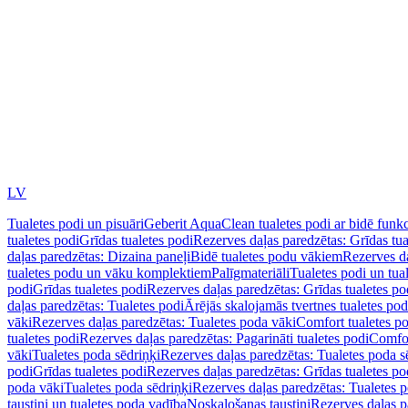
LV
Tualetes podi un pisuāri
Geberit AquaClean tualetes podi ar bidē funkc
tualetes podi
Grīdas tualetes podi
Rezerves daļas paredzētas: Grīdas tua
daļas paredzētas: Dizaina paneļi
Bidē tualetes podu vākiem
Rezerves da
tualetes podu un vāku komplektiem
Palīgmateriāli
Tualetes podi un tua
podi
Grīdas tualetes podi
Rezerves daļas paredzētas: Grīdas tualetes po
daļas paredzētas: Tualetes podi
Ārējās skalojamās tvertnes tualetes po
vāki
Rezerves daļas paredzētas: Tualetes poda vāki
Comfort tualetes p
tualetes podi
Rezerves daļas paredzētas: Pagarināti tualetes podi
Comfor
vāki
Tualetes poda sēdriņķi
Rezerves daļas paredzētas: Tualetes poda s
podi
Grīdas tualetes podi
Rezerves daļas paredzētas: Grīdas tualetes po
poda vāki
Tualetes poda sēdriņķi
Rezerves daļas paredzētas: Tualetes p
taustiņi un tualetes poda vadība
Noskalošanas taustiņi
Rezerves daļas p