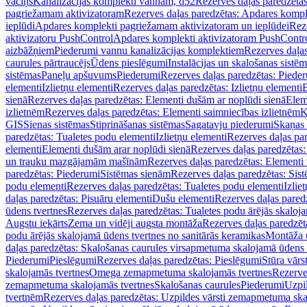
vāciņš
Kanalizācijas komplekti vannām, d52
Rezerves daļas paredzēta
pagriežamam aktivizatoram
Rezerves daļas paredzētas: Apdares komp
ieplūdi
Apdares komplekti pagriežamam aktivizatoram un ieplūdei
Rez
aktivizatoru PushControl
Apdares komplekti aktivizatoram PushContr
aizbāžņiem
Piederumi vannu kanalizācijas komplektiem
Rezerves daļa
caurules pārtraucējs
Ūdens pieslēgumi
Instalācijas un skalošanas sistē
sistēmas
Paneļu apšuvums
Piederumi
Rezerves daļas paredzētas: Piede
elementi
Izlietņu elementi
Rezerves daļas paredzētas: Izlietņu elementi
B
sienā
Rezerves daļas paredzētas: Elementi dušām ar noplūdi sienā
Elem
izlietnēm
Rezerves daļas paredzētas: Elementi saimniecības izlietnēm
K
GIS
Sienas sistēmas
Stiprināšanas sistēmas
Sagatavju piederumi
Skaņas 
paredzētas: Tualetes podu elementi
Izlietņu elementi
Rezerves daļas par
elementi
Elementi dušām arar noplūdi sienā
Rezerves daļas paredzētas:
un trauku mazgājamām mašīnām
Rezerves daļas paredzētas: Element
paredzētas: Piederumi
Sistēmas sienām
Rezerves daļas paredzētas: Sis
podu elementi
Rezerves daļas paredzētas: Tualetes podu elementi
Izlie
daļas paredzētas: Pisuāru elementi
Dušu elementi
Rezerves daļas pared
ūdens tvertnes
Rezerves daļas paredzētas: Tualetes podu ārējās skaloj
Augstu iekārts
Zema un vidēji augsta montāža
Rezerves daļas paredzēt
podu ārējās skalojamā ūdens tvertnes no sanitārās keramikas
Montāža u
daļas paredzētas: Skalošanas caurules virsapmetuma skalojamā ūdens
Piederumi
Pieslēgumi
Rezerves daļas paredzētas: Pieslēgumi
Stūra vārst
skalojamās tvertnes
Omega zemapmetuma skalojamās tvertnes
Rezerve
zemapmetuma skalojamās tvertnes
Skalošanas caurules
Piederumi
Uzpil
tvertnēm
Rezerves daļas paredzētas: Uzpildes vārsti zemapmetuma sk