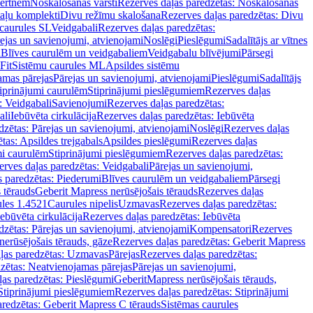
vertnēm
Noskalošanas vārsti
Rezerves daļas paredzētas: Noskalošanas
taļu komplekti
Divu režīmu skalošana
Rezerves daļas paredzētas: Divu
caurules SL
Veidgabali
Rezerves daļas paredzētas:
ejas un savienojumi, atvienojami
Noslēgi
Pieslēgumi
Sadalītājs ar vītnes
i
Blīves caurulēm un veidgabaliem
Veidgabalu blīvējumi
Pārsegi
Fit
Sistēmu caurules ML
Apsildes sistēmu
amas pārejas
Pārejas un savienojumi, atvienojami
Pieslēgumi
Sadalītājs
iprinājumi caurulēm
Stiprinājumi pieslēgumiem
Rezerves daļas
: Veidgabali
Savienojumi
Rezerves daļas paredzētas:
ali
Iebūvēta cirkulācija
Rezerves daļas paredzētas: Iebūvēta
dzētas: Pārejas un savienojumi, atvienojami
Noslēgi
Rezerves daļas
tas: Apsildes trejgabals
Apsildes pieslēgumi
Rezerves daļas
mi caurulēm
Stiprinājumi pieslēgumiem
Rezerves daļas paredzētas:
rves daļas paredzētas: Veidgabali
Pārejas un savienojumi,
s paredzētas: Piederumi
Blīves caurulēm un veidgabaliem
Pārsegi
 tērauds
Geberit Mapress nerūsējošais tērauds
Rezerves daļas
ules 1.4521
Caurules nipelis
Uzmavas
Rezerves daļas paredzētas:
Iebūvēta cirkulācija
Rezerves daļas paredzētas: Iebūvēta
dzētas: Pārejas un savienojumi, atvienojami
Kompensatori
Rezerves
nerūsējošais tērauds, gāze
Rezerves daļas paredzētas: Geberit Mapress
ļas paredzētas: Uzmavas
Pārejas
Rezerves daļas paredzētas:
zētas: Neatvienojamas pārejas
Pārejas un savienojumi,
ļas paredzētas: Pieslēgumi
GeberitMapress nerūsējošais tērauds,
Stiprinājumi pieslēgumiem
Rezerves daļas paredzētas: Stiprinājumi
aredzētas: Geberit Mapress C tērauds
Sistēmas caurules