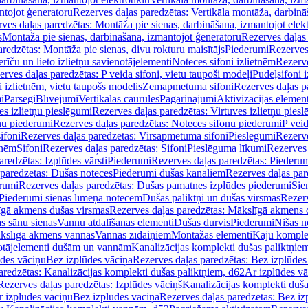
ntojot ģeneratoru
Rezerves daļas paredzētas: Vertikāla montāža, darbinā
ves daļas paredzētas: Montāža pie sienas, darbināšana, izmantojot elekt
s
Montāža pie sienas, darbināšana, izmantojot ģeneratoru
Rezerves daļas 
redzētas: Montāža pie sienas, divu rokturu maisītājs
Piederumi
Rezerves
erīču un lieto izlietņu savienotājelementi
Noteces sifoni izlietnēm
Rezerve
rves daļas paredzētas: P veida sifoni, vietu taupoši modeļi
Pudeļsifoni 
 izlietnēm, vietu taupošs modelis
Zemapmetuma sifoni
Rezerves daļas 
i
Pārsegi
Blīvējumi
Vertikālās caurules
Pagarinājumi
Aktivizācijas element
es izlietņu pieslēgumi
Rezerves daļas paredzētas: Virtuves izlietņu pies
nu piederumi
Rezerves daļas paredzētas: Noteces sifonu piederumi
P veid
ifoni
Rezerves daļas paredzētas: Virsapmetuma sifoni
Pieslēgumi
Rezerve
tnēm
Sifoni
Rezerves daļas paredzētas: Sifoni
Pieslēguma līkumi
Rezerves 
redzētas: Izplūdes vārsti
Piederumi
Rezerves daļas paredzētas: Piederu
 paredzētas: Dušas noteces
Piederumi dušas kanāliem
Rezerves daļas par
rumi
Rezerves daļas paredzētas: Dušas pamatnes izplūdes piederumi
Sie
 Piederumi sienas līmeņa notecēm
Dušas paliktņi un dušas virsmas
Rezerv
gā akmens dušas virsmas
Rezerves daļas paredzētas: Mākslīgā akmens 
s sānu sienas
Vannu atdalīšanas elementi
Dušas durvis
Piederumi
Nišas n
kslīgā akmens vannas
Vannas zīdaiņiem
Montāžas elementi
Kāju komplek
otājelementi dušām un vannām
Kanalizācijas komplekti dušas paliktņie
ūdes vāciņu
Bez izplūdes vāciņa
Rezerves daļas paredzētas: Bez izplūdes
aredzētas: Kanalizācijas komplekti dušas paliktņiem, d62
Ar izplūdes v
Rezerves daļas paredzētas: Izplūdes vāciņš
Kanalizācijas komplekti duša
r izplūdes vāciņu
Bez izplūdes vāciņa
Rezerves daļas paredzētas: Bez iz