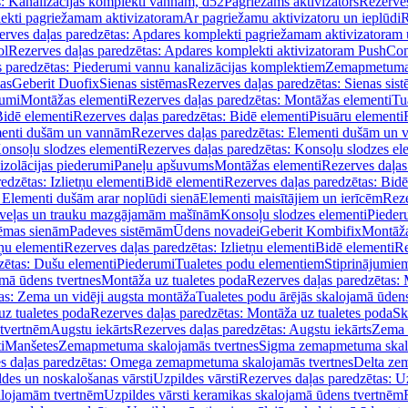
s: Kanalizācijas komplekti vannām, d52
Pagriežams aktivizators
Rezerves
lekti pagriežamam aktivizatoram
Ar pagriežamu aktivizatoru un ieplūdi
R
erves daļas paredzētas: Apdares komplekti pagriežamam aktivizatoram 
ol
Rezerves daļas paredzētas: Apdares komplekti aktivizatoram PushCon
s paredzētas: Piederumi vannu kanalizācijas komplektiem
Zemapmetuma c
mas
Geberit Duofix
Sienas sistēmas
Rezerves daļas paredzētas: Sienas sis
rumi
Montāžas elementi
Rezerves daļas paredzētas: Montāžas elementi
Tu
idē elementi
Rezerves daļas paredzētas: Bidē elementi
Pisuāru elementi
enti dušām un vannām
Rezerves daļas paredzētas: Elementi dušām un
onsoļu slodzes elementi
Rezerves daļas paredzētas: Konsoļu slodzes el
izolācijas piederumi
Paneļu apšuvums
Montāžas elementi
Rezerves daļas
edzētas: Izlietņu elementi
Bidē elementi
Rezerves daļas paredzētas: Bidē
 Elementi dušām arar noplūdi sienā
Elementi maisītājiem un ierīcēm
Reze
i veļas un trauku mazgājamām mašīnām
Konsoļu slodzes elementi
Pieder
tēmas sienām
Padeves sistēmām
Ūdens novadei
Geberit Kombifix
Montāža
tņu elementi
Rezerves daļas paredzētas: Izlietņu elementi
Bidē elementi
Re
zētas: Dušu elementi
Piederumi
Tualetes podu elementiem
Stiprinājumie
amā ūdens tvertnes
Montāža uz tualetes poda
Rezerves daļas paredzētas: 
as: Zema un vidēji augsta montāža
Tualetes podu ārējās skalojamā ūdens
z tualetes poda
Rezerves daļas paredzētas: Montāža uz tualetes poda
Sk
 tvertnēm
Augstu iekārts
Rezerves daļas paredzētas: Augstu iekārts
Zema 
i
Manšetes
Zemapmetuma skalojamās tvertnes
Sigma zemapmetuma skalo
s daļas paredzētas: Omega zemapmetuma skalojamās tvertnes
Delta ze
des un noskalošanas vārsti
Uzpildes vārsti
Rezerves daļas paredzētas: Uz
alojamām tvertnēm
Uzpildes vārsti keramikas skalojamā ūdens tvertnēm