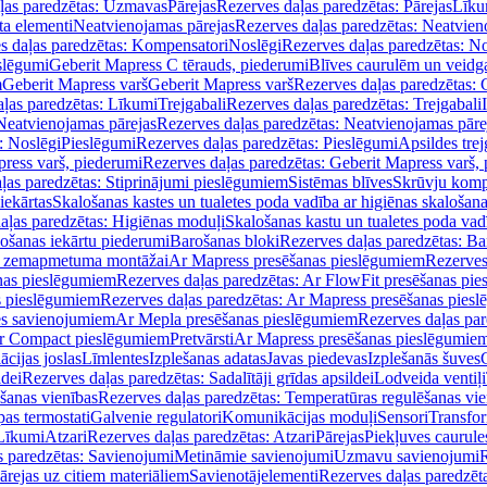
ļas paredzētas: Uzmavas
Pārejas
Rezerves daļas paredzētas: Pārejas
Līku
ta elementi
Neatvienojamas pārejas
Rezerves daļas paredzētas: Neatvien
s daļas paredzētas: Kompensatori
Noslēgi
Rezerves daļas paredzētas: No
slēgumi
Geberit Mapress C tērauds, piederumi
Blīves caurulēm un veidg
m
Geberit Mapress varš
Geberit Mapress varš
Rezerves daļas paredzētas: 
ļas paredzētas: Līkumi
Trejgabali
Rezerves daļas paredzētas: Trejgabali
Neatvienojamas pārejas
Rezerves daļas paredzētas: Neatvienojamas pāre
: Noslēgi
Pieslēgumi
Rezerves daļas paredzētas: Pieslēgumi
Apsildes trej
ress varš, piederumi
Rezerves daļas paredzētas: Geberit Mapress varš,
ļas paredzētas: Stiprinājumi pieslēgumiem
Sistēmas blīves
Skrūvju komp
iekārtas
Skalošanas kastes un tualetes poda vadība ar higiēnas skalošana
aļas paredzētas: Higiēnas moduļi
Skalošanas kastu un tualetes poda vad
lošanas iekārtu piederumi
Barošanas bloki
Rezerves daļas paredzētas: Ba
iļi zemapmetuma montāžai
Ar Mapress presēšanas pieslēgumiem
Rezerves
nas pieslēgumiem
Rezerves daļas paredzētas: Ar FlowFit presēšanas pi
s pieslēgumiem
Rezerves daļas paredzētas: Ar Mapress presēšanas pies
es savienojumiem
Ar Mepla presēšanas pieslēgumiem
Rezerves daļas pa
Ar Compact pieslēgumiem
Pretvārsti
Ar Mapress presēšanas pieslēgumie
ācijas joslas
Līmlentes
Izplešanas adatas
Javas piedevas
Izplešanās šuves
ldei
Rezerves daļas paredzētas: Sadalītāji grīdas apsildei
Lodveida ventiļi
šanas vienības
Rezerves daļas paredzētas: Temperatūras regulēšanas vie
pas termostati
Galvenie regulatori
Komunikācijas moduļi
Sensori
Transfor
Līkumi
Atzari
Rezerves daļas paredzētas: Atzari
Pārejas
Piekļuves caurule
s paredzētas: Savienojumi
Metināmie savienojumi
Uzmavu savienojumi
R
ārejas uz citiem materiāliem
Savienotājelementi
Rezerves daļas paredzēt