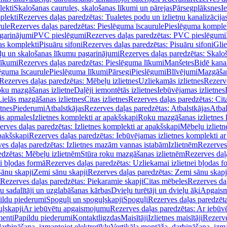
lekti
Skalošanas caurules, skalošanas līkumi un pārejas
Pārsegplāksnes
I
plekti
Rezerves daļas paredzētas: Tualetes podu un izlietņu kanalizācija
rule
Rezerves daļas paredzētas: Pieslēguma īscaurule
Pieslēguma komple
agarinājumi
PVC pieslēgumi
Rezerves daļas paredzētas: PVC pieslēgumi
jas komplekti
Pisuāru sifoni
Rezerves daļas paredzētas: Pisuāru sifoni
Glie
ļu un skalošanas līkumu pagarinājumi
Rezerves daļas paredzētas: Skalo
līkumi
Rezerves daļas paredzētas: Pieslēguma līkumi
Manšetes
Bidē kanal
ēguma īscaurule
Pieslēguma līkumi
Pārsegi
Pieslēgumi
Blīvējumi
Mazgāšan
Rezerves daļas paredzētas: Mēbeļu izlietnes
Uzliekamās izlietnes
Rezerve
oku mazgāšanas izlietne
Daļēji iemontētās izlietnes
Iebūvējamas izlietnes
Lielās mazgāšanas izlietnes
Citas izlietnes
Rezerves daļas paredzētas: Cita
etnes
Piederumi
Atbalstkājas
Rezerves daļas paredzētas: Atbalstkājas
Atbal
ās apmales
Izlietnes komplekti ar apakšskapi
Roku mazgāšanas izlietnes 
erves daļas paredzētas: Izlietnes komplekti ar apakšskapi
Mēbeļu izlietn
pakšskapi
Rezerves daļas paredzētas: Iebūvējamas izlietnes komplekti a
es daļas paredzētas: Izlietnes mazām vannas istabām
Izlietnēm
Rezerves 
edzētas: Mēbeļu izlietnēm
Stūra roku mazgāšanas izlietnēm
Rezerves daļ
ei bļodas formā
Rezerves daļas paredzētas: Uzliekamai izlietnei bļodas f
Sānu skapji
Zemi sānu skapji
Rezerves daļas paredzētas: Zemi sānu skapj
Rezerves daļas paredzētas: Piekaramie skapji
Citas mēbeles
Rezerves daļ
u sadalītāji un uzglabāšanas kārbas
Dvieļu turētāji un dvieļu āķi
Apgaism
ildu piederumi
Spoguļi un spoguļskapji
Spoguļi
Rezerves daļas paredzēta
uļskapji
Ar iebūvētu apgaismojumu
Rezerves daļas paredzētas: Ar iebū
enti
Papildu piederumi
Kontaktligzdas
Maisītāji
Izlietnes maisītāji
Rezerve
arbināšana, izmantojot elektrotīklu
Vertikāla montāža, darbināšana, izma