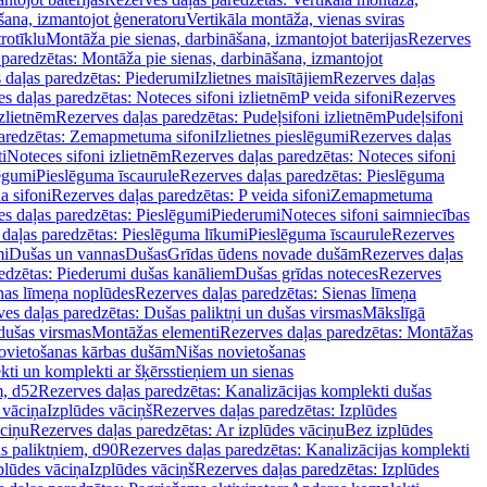
šana, izmantojot ģeneratoru
Vertikāla montāža, vienas sviras
rotīklu
Montāža pie sienas, darbināšana, izmantojot baterijas
Rezerves
paredzētas: Montāža pie sienas, darbināšana, izmantojot
 daļas paredzētas: Piederumi
Izlietnes maisītājiem
Rezerves daļas
s daļas paredzētas: Noteces sifoni izlietnēm
P veida sifoni
Rezerves
izlietnēm
Rezerves daļas paredzētas: Pudeļsifoni izlietnēm
Pudeļsifoni
paredzētas: Zemapmetuma sifoni
Izlietnes pieslēgumi
Rezerves daļas
i
Noteces sifoni izlietnēm
Rezerves daļas paredzētas: Noteces sifoni
lēgumi
Pieslēguma īscaurule
Rezerves daļas paredzētas: Pieslēguma
a sifoni
Rezerves daļas paredzētas: P veida sifoni
Zemapmetuma
s daļas paredzētas: Pieslēgumi
Piederumi
Noteces sifoni saimniecības
daļas paredzētas: Pieslēguma līkumi
Pieslēguma īscaurule
Rezerves
mi
Dušas un vannas
Dušas
Grīdas ūdens novade dušām
Rezerves daļas
edzētas: Piederumi dušas kanāliem
Dušas grīdas noteces
Rezerves
nas līmeņa noplūdes
Rezerves daļas paredzētas: Sienas līmeņa
es daļas paredzētas: Dušas paliktņi un dušas virsmas
Mākslīgā
dušas virsmas
Montāžas elementi
Rezerves daļas paredzētas: Montāžas
ovietošanas kārbas dušām
Nišas novietošanas
ti un komplekti ar šķērsstieņiem un sienas
m, d52
Rezerves daļas paredzētas: Kanalizācijas komplekti dušas
 vāciņa
Izplūdes vāciņš
Rezerves daļas paredzētas: Izplūdes
āciņu
Rezerves daļas paredzētas: Ar izplūdes vāciņu
Bez izplūdes
s paliktņiem, d90
Rezerves daļas paredzētas: Kanalizācijas komplekti
plūdes vāciņa
Izplūdes vāciņš
Rezerves daļas paredzētas: Izplūdes