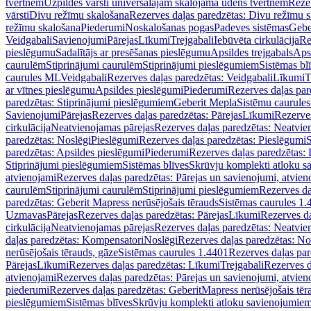
tvertnēm
Uzpildes vārsti universālajām skalojamā ūdens tvertnēm
Rezer
vārsti
Divu režīmu skalošana
Rezerves daļas paredzētas: Divu režīmu 
režīmu skalošana
Piederumi
Noskalošanas pogas
Padeves sistēmas
Gebe
Veidgabali
Savienojumi
Pārejas
Līkumi
Trejgabali
Iebūvēta cirkulācija
Re
pieslēgumu
Sadalītājs ar presēšanas pieslēgumu
Apsildes trejgabals
Apsi
caurulēm
Stiprinājumi caurulēm
Stiprinājumi pieslēgumiem
Sistēmas bl
caurules ML
Veidgabali
Rezerves daļas paredzētas: Veidgabali
Līkumi
T
ar vītnes pieslēgumu
Apsildes pieslēgumi
Piederumi
Rezerves daļas par
paredzētas: Stiprinājumi pieslēgumiem
Geberit Mepla
Sistēmu caurule
Savienojumi
Pārejas
Rezerves daļas paredzētas: Pārejas
Līkumi
Rezerves
cirkulācija
Neatvienojamas pārejas
Rezerves daļas paredzētas: Neatvie
paredzētas: Noslēgi
Pieslēgumi
Rezerves daļas paredzētas: Pieslēgumi
S
paredzētas: Apsildes pieslēgumi
Piederumi
Rezerves daļas paredzētas:
Stiprinājumi pieslēgumiem
Sistēmas blīves
Skrūvju komplekti atloku 
atvienojami
Rezerves daļas paredzētas: Pārejas un savienojumi, atvien
caurulēm
Stiprinājumi caurulēm
Stiprinājumi pieslēgumiem
Rezerves da
paredzētas: Geberit Mapress nerūsējošais tērauds
Sistēmas caurules 1.
Uzmavas
Pārejas
Rezerves daļas paredzētas: Pārejas
Līkumi
Rezerves da
cirkulācija
Neatvienojamas pārejas
Rezerves daļas paredzētas: Neatvie
daļas paredzētas: Kompensatori
Noslēgi
Rezerves daļas paredzētas: No
nerūsējošais tērauds, gāze
Sistēmas caurules 1.4401
Rezerves daļas par
Pārejas
Līkumi
Rezerves daļas paredzētas: Līkumi
Trejgabali
Rezerves d
atvienojami
Rezerves daļas paredzētas: Pārejas un savienojumi, atvien
piederumi
Rezerves daļas paredzētas: GeberitMapress nerūsējošais tēr
pieslēgumiem
Sistēmas blīves
Skrūvju komplekti atloku savienojumie