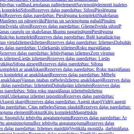
ebūvētas vadības
Lietošanas palīgelementi
Savienotājelementi tualetes
s komplekti
Sifoni
Rezerves daļas paredzētas: Sifoni
Pieslēguma
kti
Rezerves daļas paredzētas: Pieslēguma komplekti
Skalošanas
Manšetes un pārsegvāki
Pārejas un savienojuma gabali
Pisuāru
mežveida sifoni
Rezerves daļas paredzētas: Gliemežveida sifoni
P
šanas cauruļu un skalošanas līkumu pagarinājumi
Pieslēguma
izācijas komplekti
Rezerves daļas paredzētas: Bidē kanalizācijas
as vieta
Izlietnes
Izlietnes
Rezerves daļas paredzētas: Izlietnes
Dubultās
s daļas paredzētas: Uzliekamās izlietnes
Roku mazgāšanas
Rezerves daļas paredzētas: Iebūvējamas izlietnes
Zem virsmas
s izlietnes
Lietās izlietnes
Rezerves daļas paredzētas: Lietās
stkājas
Sifona aizsegi
Rezerves daļas paredzētas: Sifona
komplekti ar apakšskapi
Rezerves daļas paredzētas: Roku mazgāšanas
es komplekti ar apakšskapi
Rezerves daļas paredzētas: Mēbeļu
r apakšskapi
Vannas istabas mēbeles
Izlietņu apakšskapji
Rezerves daļas
daļas paredzētas: Izlietnēm
Dubultajām izlietnēm
Rezerves daļas
as paredzētas: Stūra roku mazgāšanas izlietnēm
Izlietņu
ormā
Uzliekamai izlietnei taisnstūra
Rezerves daļas paredzētas:
i
Augsti skapji
Rezerves daļas paredzētas: Augsti skapji
Vidēji augsti
as paredzētas: Citas mēbeles
Sienas plaukti
Rezerves daļas paredzētas:
ojuma elementi
Rokturi
Kāju komplekti
Magnētiskās
s: Spoguļi
Ar iebūvētu apgaismojumu
Rezerves daļas paredzētas: Ar
vētu apgaismojumu
Bez iebūvēta apgaismojuma
Rezerves daļas
s daļas paredzētas: Izlietnes maisītāji
Vertikāla montāža, darbināšana,
ntojot baterijas
Rezerves daļas paredzētas: Vertikāla montāža,