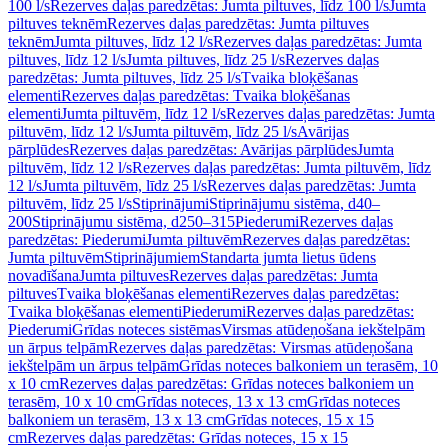
100 l/s
Rezerves daļas paredzētas: Jumta piltuves, līdz 100 l/s
Jumta
piltuves teknēm
Rezerves daļas paredzētas: Jumta piltuves
teknēm
Jumta piltuves, līdz 12 l/s
Rezerves daļas paredzētas: Jumta
piltuves, līdz 12 l/s
Jumta piltuves, līdz 25 l/s
Rezerves daļas
paredzētas: Jumta piltuves, līdz 25 l/s
Tvaika bloķēšanas
elementi
Rezerves daļas paredzētas: Tvaika bloķēšanas
elementi
Jumta piltuvēm, līdz 12 l/s
Rezerves daļas paredzētas: Jumta
piltuvēm, līdz 12 l/s
Jumta piltuvēm, līdz 25 l/s
Avārijas
pārplūdes
Rezerves daļas paredzētas: Avārijas pārplūdes
Jumta
piltuvēm, līdz 12 l/s
Rezerves daļas paredzētas: Jumta piltuvēm, līdz
12 l/s
Jumta piltuvēm, līdz 25 l/s
Rezerves daļas paredzētas: Jumta
piltuvēm, līdz 25 l/s
Stiprinājumi
Stiprinājumu sistēma, d40–
200
Stiprinājumu sistēma, d250–315
Piederumi
Rezerves daļas
paredzētas: Piederumi
Jumta piltuvēm
Rezerves daļas paredzētas:
Jumta piltuvēm
Stiprinājumiem
Standarta jumta lietus ūdens
novadīšana
Jumta piltuves
Rezerves daļas paredzētas: Jumta
piltuves
Tvaika bloķēšanas elementi
Rezerves daļas paredzētas:
Tvaika bloķēšanas elementi
Piederumi
Rezerves daļas paredzētas:
Piederumi
Grīdas noteces sistēmas
Virsmas atūdeņošana iekštelpām
un ārpus telpām
Rezerves daļas paredzētas: Virsmas atūdeņošana
iekštelpām un ārpus telpām
Grīdas noteces balkoniem un terasēm, 10
x 10 cm
Rezerves daļas paredzētas: Grīdas noteces balkoniem un
terasēm, 10 x 10 cm
Grīdas noteces, 13 x 13 cm
Grīdas noteces
balkoniem un terasēm, 13 x 13 cm
Grīdas noteces, 15 x 15
cm
Rezerves daļas paredzētas: Grīdas noteces, 15 x 15