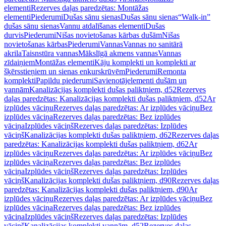
elementi
Rezerves daļas paredzētas: Montāžas
elementi
Piederumi
Dušas sānu sienas
Dušas sānu sienas
“Walk-in”
dušas sānu sienas
Vannu atdalīšanas elementi
Dušas
durvis
Piederumi
Nišas novietošanas kārbas dušām
Nišas
novietošanas kārbas
Piederumi
Vannas
Vannas no sanitārā
akrila
Taisnstūra vannas
Mākslīgā akmens vannas
Vannas
zīdaiņiem
Montāžas elementi
Kāju komplekti un komplekti ar
šķērsstieņiem un sienas enkurskrūvēm
Piederumi
Remonta
komplekti
Papildu piederumi
Savienotājelementi dušām un
vannām
Kanalizācijas komplekti dušas paliktņiem, d52
Rezerves
daļas paredzētas: Kanalizācijas komplekti dušas paliktņiem, d52
Ar
izplūdes vāciņu
Rezerves daļas paredzētas: Ar izplūdes vāciņu
Bez
izplūdes vāciņa
Rezerves daļas paredzētas: Bez izplūdes
vāciņa
Izplūdes vāciņš
Rezerves daļas paredzētas: Izplūdes
vāciņš
Kanalizācijas komplekti dušas paliktņiem, d62
Rezerves daļas
paredzētas: Kanalizācijas komplekti dušas paliktņiem, d62
Ar
izplūdes vāciņu
Rezerves daļas paredzētas: Ar izplūdes vāciņu
Bez
izplūdes vāciņa
Rezerves daļas paredzētas: Bez izplūdes
vāciņa
Izplūdes vāciņš
Rezerves daļas paredzētas: Izplūdes
vāciņš
Kanalizācijas komplekti dušas paliktņiem, d90
Rezerves daļas
paredzētas: Kanalizācijas komplekti dušas paliktņiem, d90
Ar
izplūdes vāciņu
Rezerves daļas paredzētas: Ar izplūdes vāciņu
Bez
izplūdes vāciņa
Rezerves daļas paredzētas: Bez izplūdes
vāciņa
Izplūdes vāciņš
Rezerves daļas paredzētas: Izplūdes
vāciņš
Kanalizācijas komplekti vannām, d52
Rezerves daļas