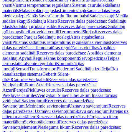
vārsti
Virsmu temperatūras regulēšana
Sistēmu caurule
Ieklāšanas
materiāls
Malas izolācijas joslas
Līmlentes
Izplešanas adatas
Javas
piedevas
Izplešanās šuves
Cauruļu līkumu balsti
Sadales skapji
Metāla
sadales skapji
Sadalītāju klāsts
Rezerves daļas paredzētas: Sadalītāju
klāsts
Sadalītāji grīdas apsildei
Rezerves daļas paredzētas: Sadalītāji
grīdas apsildei
Lodveida ventiļi
Termometrs
Pārejas
Rezerves daļas
paredzētas: Pārejas
Sadalītāju noslēgi
Ātrās atgaisošanas
vārsti
Plūsmas sadalītājs
Temperatūras regulēšanas vienības
Rezerves
daļas paredzētas: Temperatūras regulēšanas vienības
Apsildes
elementu sadalītāji
Rezerves daļas paredzētas: Apsildes elementu
sadalītāji
Apvadi
Regulēšanas komponenti
Servopiedziņas
Telpas
termostati
Galvenie regulatori
Komunikācijas
moduļi
Sensori
Transformatori
Piederumi
Sadalītāju izolācija
Ēku
kanalizācijas sistēmas
Geberit Silent-
db20
Caurules
Veidgabali
Rezerves daļas paredzētas:
Veidgabali
Līkumi
Atzari
Rezerves daļas paredzētas:
Atzari
Pārejas
Piekļuves caurules
Rezerves daļas paredzētas:
Piekļuves caurules
Veidgabali SuperTube
Līkumi
Īpašas formas
veidgabali
Savienojumi
Rezerves daļas paredzētas:
Savienojumi
Metināmie savienojumi
Uzmavu savienojumi
Rezerves
daļas paredzētas: Uzmavu savienojumi
Skavu savienojumi
Pārejas uz
citiem materiāliem
Rezerves daļas paredzētas: Pārejas uz citiem
materiāliem
Savienotājelementi
Rezerves daļas paredzētas:
Savienotājelementi
Pieslēguma līkumi
Rezerves daļas paredzētas: