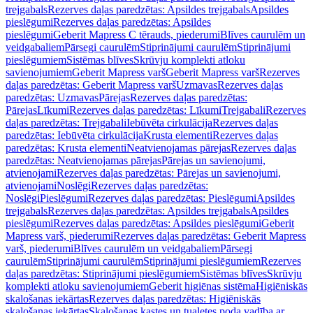
trejgabals
Rezerves daļas paredzētas: Apsildes trejgabals
Apsildes
pieslēgumi
Rezerves daļas paredzētas: Apsildes
pieslēgumi
Geberit Mapress C tērauds, piederumi
Blīves caurulēm un
veidgabaliem
Pārsegi caurulēm
Stiprinājumi caurulēm
Stiprinājumi
pieslēgumiem
Sistēmas blīves
Skrūvju komplekti atloku
savienojumiem
Geberit Mapress varš
Geberit Mapress varš
Rezerves
daļas paredzētas: Geberit Mapress varš
Uzmavas
Rezerves daļas
paredzētas: Uzmavas
Pārejas
Rezerves daļas paredzētas:
Pārejas
Līkumi
Rezerves daļas paredzētas: Līkumi
Trejgabali
Rezerves
daļas paredzētas: Trejgabali
Iebūvēta cirkulācija
Rezerves daļas
paredzētas: Iebūvēta cirkulācija
Krusta elementi
Rezerves daļas
paredzētas: Krusta elementi
Neatvienojamas pārejas
Rezerves daļas
paredzētas: Neatvienojamas pārejas
Pārejas un savienojumi,
atvienojami
Rezerves daļas paredzētas: Pārejas un savienojumi,
atvienojami
Noslēgi
Rezerves daļas paredzētas:
Noslēgi
Pieslēgumi
Rezerves daļas paredzētas: Pieslēgumi
Apsildes
trejgabals
Rezerves daļas paredzētas: Apsildes trejgabals
Apsildes
pieslēgumi
Rezerves daļas paredzētas: Apsildes pieslēgumi
Geberit
Mapress varš, piederumi
Rezerves daļas paredzētas: Geberit Mapress
varš, piederumi
Blīves caurulēm un veidgabaliem
Pārsegi
caurulēm
Stiprinājumi caurulēm
Stiprinājumi pieslēgumiem
Rezerves
daļas paredzētas: Stiprinājumi pieslēgumiem
Sistēmas blīves
Skrūvju
komplekti atloku savienojumiem
Geberit higiēnas sistēma
Higiēniskās
skalošanas iekārtas
Rezerves daļas paredzētas: Higiēniskās
skalošanas iekārtas
Skalošanas kastes un tualetes poda vadība ar