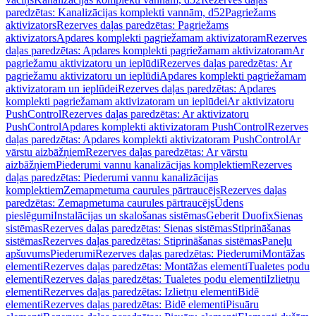
paredzētas: Kanalizācijas komplekti vannām, d52
Pagriežams
aktivizators
Rezerves daļas paredzētas: Pagriežams
aktivizators
Apdares komplekti pagriežamam aktivizatoram
Rezerves
daļas paredzētas: Apdares komplekti pagriežamam aktivizatoram
Ar
pagriežamu aktivizatoru un ieplūdi
Rezerves daļas paredzētas: Ar
pagriežamu aktivizatoru un ieplūdi
Apdares komplekti pagriežamam
aktivizatoram un ieplūdei
Rezerves daļas paredzētas: Apdares
komplekti pagriežamam aktivizatoram un ieplūdei
Ar aktivizatoru
PushControl
Rezerves daļas paredzētas: Ar aktivizatoru
PushControl
Apdares komplekti aktivizatoram PushControl
Rezerves
daļas paredzētas: Apdares komplekti aktivizatoram PushControl
Ar
vārstu aizbāžņiem
Rezerves daļas paredzētas: Ar vārstu
aizbāžņiem
Piederumi vannu kanalizācijas komplektiem
Rezerves
daļas paredzētas: Piederumi vannu kanalizācijas
komplektiem
Zemapmetuma caurules pārtraucējs
Rezerves daļas
paredzētas: Zemapmetuma caurules pārtraucējs
Ūdens
pieslēgumi
Instalācijas un skalošanas sistēmas
Geberit Duofix
Sienas
sistēmas
Rezerves daļas paredzētas: Sienas sistēmas
Stiprināšanas
sistēmas
Rezerves daļas paredzētas: Stiprināšanas sistēmas
Paneļu
apšuvums
Piederumi
Rezerves daļas paredzētas: Piederumi
Montāžas
elementi
Rezerves daļas paredzētas: Montāžas elementi
Tualetes podu
elementi
Rezerves daļas paredzētas: Tualetes podu elementi
Izlietņu
elementi
Rezerves daļas paredzētas: Izlietņu elementi
Bidē
elementi
Rezerves daļas paredzētas: Bidē elementi
Pisuāru