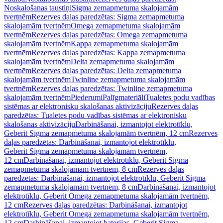
Noskalošanas taustiņi
Sigma zemapmetuma skalojamām
tvertnēm
Rezerves daļas paredzētas: Sigma zemapmetuma
skalojamām tvertnēm
Omega zemapmetuma skalojamām
tvertnēm
Rezerves daļas paredzētas: Omega zemapmetuma
skalojamām tvertnēm
Kappa zemapmetuma skalojamām
tvertnēm
Rezerves daļas paredzētas: Kappa zemapmetuma
skalojamām tvertnēm
Delta zemapmetuma skalojamām
tvertnēm
Rezerves daļas paredzētas: Delta zemapmetuma
skalojamām tvertnēm
Twinline zemapmetuma skalojamām
tvertnēm
Rezerves daļas paredzētas: Twinline zemapmetuma
skalojamām tvertnēm
Piederumi
Palīgmateriāli
Tualetes podu vadības
sistēmas ar elektronisku skalošanas aktivizāciju
Rezerves daļas
paredzētas: Tualetes podu vadības sistēmas ar elektronisku
skalošanas aktivizāciju
Darbināšanai, izmantojot elektrotīklu,
Geberit Sigma zemapmetuma skalojamām tvertnēm, 12 cm
Rezerves
daļas paredzētas: Darbināšanai, izmantojot elektrotīklu,
Geberit Sigma zemapmetuma skalojamām tvertnēm,
12 cm
Darbināšanai, izmantojot elektrotīklu, Geberit Sigma
zemapmetuma skalojamām tvertnēm, 8 cm
Rezerves daļas
paredzētas: Darbināšanai, izmantojot elektrotīklu, Geberit Sigma
zemapmetuma skalojamām tvertnēm, 8 cm
Darbināšanai, izmantojot
elektrotīklu, Geberit Omega zemapmetuma skalojamām tvertnēm,
12 cm
Rezerves daļas paredzētas: Darbināšanai, izmantojot
elektrotīklu, Geberit Omega zemapmetuma skalojamām tvertnēm,
12 cm
Darbināšanai, izmantojot baterijas, Geberit Sigma