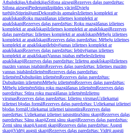
Atbalstkājas
Atbalstkājas
Sifona aizsegi
Rezerves daļas paredzētas:
Sifona aizsegi
Piederumi
Izplūdes vāciņš
Dvieļu
turētājs
Stiprinājumi
Dekoratīvās apmales
Izlietnes komplekti ar
apakšskapi
Roku mazgāšanas izlietnes komplekti ar
apakšskapi
Rezerves daļas paredzētas: Roku mazgāšanas izlietnes
komplekti ar apakšskapi
Izlietnes komplekti ar apakšskapi
Rezerves
daļas paredzētas: Izlietnes komplekti ar apakšskapi
Mēbeļu izlietnes
komplekti ar apakšskapi
Rezerves daļas paredzētas: Mēbeļu izlietnes
komplekti ar apakšskapi
Iebūvējamas izlietnes komplekti ar
apakšskapi
Rezerves daļas paredzētas: Iebūvējamas izlietnes
komplekti ar apakšskapi
Vannas istabas mēbeles
Izlietņu
apakšskapji
Rezerves daļas paredzētas: Izlietņu apakšskapji
Izlietnes
mazām vannas istabām
Rezerves daļas paredzētas: Izlietnes mazām
vannas istabām
Izlietnēm
Rezerves daļas paredzētas:
Izlietnēm
Dubultajām izlietnēm
Rezerves daļas paredzētas:
Dubultajām izlietnēm
Mēbeļu izlietnēm
Rezerves daļas paredzētas:
Mēbeļu izlietnēm
Stūra roku mazgāšanas izlietnēm
Rezerves daļas
paredzētas: Stūra roku mazgāšanas izlietnēm
Izlietņu
virsmas
Rezerves daļas paredzētas: Izlietņu virsmas
Uzliekamai
izlietnei bļodas formā
Rezerves daļas paredzētas: Uzliekamai izlietnei
bļodas formā
Uzliekamai izlietnei taisnstūra
Rezerves daļas
paredzētas: Uzliekamai izlietnei taisnstūra
Sānu skapji
Rezerves daļas
paredzētas: Sānu skapji
Zemi sānu skapji
Rezerves daļas paredzētas:
Zemi sānu skapji
Augsti skapji
Rezerves daļas paredzētas: Augsti
skapji
Vidēji augsti skapji
Rezerves daļas paredzētas: Vidēji augsti