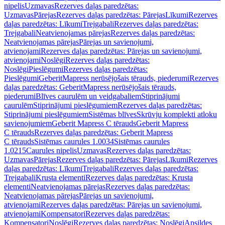
nipelis
Uzmavas
Rezerves daļas paredzētas:
Uzmavas
Pārejas
Rezerves daļas paredzētas: Pārejas
Līkumi
Rezerves
daļas paredzētas: Līkumi
Trejgabali
Rezerves daļas paredzētas:
Trejgabali
Neatvienojamas pārejas
Rezerves daļas paredzētas:
Neatvienojamas pārejas
Pārejas un savienojumi,
atvienojami
Rezerves daļas paredzētas: Pārejas un savienojumi,
atvienojami
Noslēgi
Rezerves daļas paredzētas:
Noslēgi
Pieslēgumi
Rezerves daļas paredzētas:
Pieslēgumi
GeberitMapress nerūsējošais tērauds, piederumi
Rezerves
daļas paredzētas: GeberitMapress nerūsējošais tērauds,
piederumi
Blīves caurulēm un veidgabaliem
Stiprinājumi
caurulēm
Stiprinājumi pieslēgumiem
Rezerves daļas paredzētas:
Stiprinājumi pieslēgumiem
Sistēmas blīves
Skrūvju komplekti atloku
savienojumiem
Geberit Mapress C tērauds
Geberit Mapress
C tērauds
Rezerves daļas paredzētas: Geberit Mapress
C tērauds
Sistēmas caurules 1.0034
Sistēmas caurules
1.0215
Caurules nipelis
Uzmavas
Rezerves daļas paredzētas:
Uzmavas
Pārejas
Rezerves daļas paredzētas: Pārejas
Līkumi
Rezerves
daļas paredzētas: Līkumi
Trejgabali
Rezerves daļas paredzētas:
Trejgabali
Krusta elementi
Rezerves daļas paredzētas: Krusta
elementi
Neatvienojamas pārejas
Rezerves daļas paredzētas:
Neatvienojamas pārejas
Pārejas un savienojumi,
atvienojami
Rezerves daļas paredzētas: Pārejas un savienojumi,
atvienojami
Kompensatori
Rezerves daļas paredzētas:
Kompensatori
Noslēgi
Rezerves daļas paredzētas: Noslēgi
Apsildes