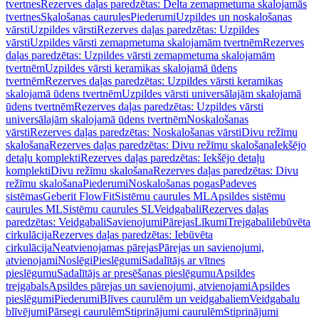
tvertnes
Rezerves daļas paredzētas: Delta zemapmetuma skalojamās
tvertnes
Skalošanas caurules
Piederumi
Uzpildes un noskalošanas
vārsti
Uzpildes vārsti
Rezerves daļas paredzētas: Uzpildes
vārsti
Uzpildes vārsti zemapmetuma skalojamām tvertnēm
Rezerves
daļas paredzētas: Uzpildes vārsti zemapmetuma skalojamām
tvertnēm
Uzpildes vārsti keramikas skalojamā ūdens
tvertnēm
Rezerves daļas paredzētas: Uzpildes vārsti keramikas
skalojamā ūdens tvertnēm
Uzpildes vārsti universālajām skalojamā
ūdens tvertnēm
Rezerves daļas paredzētas: Uzpildes vārsti
universālajām skalojamā ūdens tvertnēm
Noskalošanas
vārsti
Rezerves daļas paredzētas: Noskalošanas vārsti
Divu režīmu
skalošana
Rezerves daļas paredzētas: Divu režīmu skalošana
Iekšējo
detaļu komplekti
Rezerves daļas paredzētas: Iekšējo detaļu
komplekti
Divu režīmu skalošana
Rezerves daļas paredzētas: Divu
režīmu skalošana
Piederumi
Noskalošanas pogas
Padeves
sistēmas
Geberit FlowFit
Sistēmu caurules ML
Apsildes sistēmu
caurules ML
Sistēmu caurules SL
Veidgabali
Rezerves daļas
paredzētas: Veidgabali
Savienojumi
Pārejas
Līkumi
Trejgabali
Iebūvēta
cirkulācija
Rezerves daļas paredzētas: Iebūvēta
cirkulācija
Neatvienojamas pārejas
Pārejas un savienojumi,
atvienojami
Noslēgi
Pieslēgumi
Sadalītājs ar vītnes
pieslēgumu
Sadalītājs ar presēšanas pieslēgumu
Apsildes
trejgabals
Apsildes pārejas un savienojumi, atvienojami
Apsildes
pieslēgumi
Piederumi
Blīves caurulēm un veidgabaliem
Veidgabalu
blīvējumi
Pārsegi caurulēm
Stiprinājumi caurulēm
Stiprinājumi