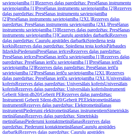
savienojamība [1]
Rezerves daļas paredzētas: Presēšanas instrumentu
savienojamība [1]
Presēšanas instrumentu savienojamība [2]
Rezerves
daļas paredzētas: Presēšanas instrumentu savienojamība
[2]
Presēšanas instrumentu savietojamība [2XL]
Rezerves daļas
paredzētas: Presēšanas instrumentu savietojamība [2XL]
Presēšanas
instrumentu savietojamība [3]
Rezerves daļas paredzētas: Presēšanas
instrumentu savietojamība [3]
Cauruļu apstrādes darbarīki
Rezerves
daļas paredzētas: Cauruļu apstrādes darbarīki
Spiediena testa
korķis
Rezerves daļas paredzētas: Spiediena testa korķis
Pārbaudes
līdzeklis
Piederumi
Presēšanas ierīces
Rezerves daļas paredzētas:
Presēšanas ierīces
Presēšanas ierīču savietojamība [1]
Rezerves daļas
paredzētas: Presēšanas ierīču savietojamība [1]
Presēšanas ierīču
savietojamība [2]
Rezerves daļas paredzētas: Presēšanas ierīču
savietojamība [2]
Presēšanas ierīču savietojamība [2XL]
Rezerves
daļas paredzētas: Presēšanas ierīču savietojamība [2XL]
Universālais
koferis
Rezerves daļas paredzētas: Universālais koferis
Universālais
koferis
Rezerves daļas paredzētas: Universālais koferis
Instrumenti
Geberit Silent-db20/Geberit PE
Rezerves daļas paredzētas:
Instrumenti Geberit Silent-db20/Geberit PE
Elektrometināšanas
instrumenti
Rezerves daļas paredzētas: Elektrometināšanas
instrumenti
Piederumi elektrometināšanas instrumentiem
Simetriskās
metināšanas
Rezerves daļas paredzētas: Simetriskās
metināšanas
Piederumi kontaktmetināšanas
Rezerves daļas
paredzētas: Piederumi kontaktmetināšanas
Cauruļu apstrādes
darbarīki
Rezerves daļas paredzētas: Cauruļu apstrādes