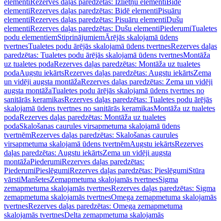
elementi
Rezerves daļas paredzētas: Izlietņu elementi
Bidē
elementi
Rezerves daļas paredzētas: Bidē elementi
Pisuāru
elementi
Rezerves daļas paredzētas: Pisuāru elementi
Dušu
elementi
Rezerves daļas paredzētas: Dušu elementi
Piederumi
Tualetes
podu elementiem
Stiprinājumiem
Ārējās skalojamā ūdens
tvertnes
Tualetes podu ārējās skalojamā ūdens tvertnes
Rezerves daļas
paredzētas: Tualetes podu ārējās skalojamā ūdens tvertnes
Montāža
uz tualetes poda
Rezerves daļas paredzētas: Montāža uz tualetes
poda
Augstu iekārts
Rezerves daļas paredzētas: Augstu iekārts
Zema
un vidēji augsta montāža
Rezerves daļas paredzētas: Zema un vidēji
augsta montāža
Tualetes podu ārējās skalojamā ūdens tvertnes no
sanitārās keramikas
Rezerves daļas paredzētas: Tualetes podu ārējās
skalojamā ūdens tvertnes no sanitārās keramikas
Montāža uz tualetes
poda
Rezerves daļas paredzētas: Montāža uz tualetes
poda
Skalošanas caurules virsapmetuma skalojamā ūdens
tvertnēm
Rezerves daļas paredzētas: Skalošanas caurules
virsapmetuma skalojamā ūdens tvertnēm
Augstu iekārts
Rezerves
daļas paredzētas: Augstu iekārts
Zema un vidēji augsta
montāža
Piederumi
Rezerves daļas paredzētas:
Piederumi
Pieslēgumi
Rezerves daļas paredzētas: Pieslēgumi
Stūra
vārsti
Manšetes
Zemapmetuma skalojamās tvertnes
Sigma
zemapmetuma skalojamās tvertnes
Rezerves daļas paredzētas: Sigma
zemapmetuma skalojamās tvertnes
Omega zemapmetuma skalojamās
tvertnes
Rezerves daļas paredzētas: Omega zemapmetuma
skalojamās tvertnes
Delta zemapmetuma skalojamās