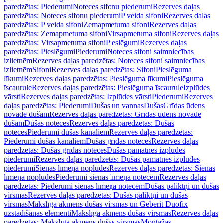
paredzētas: Piederumi
Noteces sifonu piederumi
Rezerves daļas
paredzētas: Noteces sifonu piederumi
P veida sifoni
Rezerves daļas
paredzētas: P veida sifoni
Zemapmetuma sifoni
Rezerves daļas
paredzētas: Zemapmetuma sifoni
Virsapmetuma sifoni
Rezerves daļas
paredzētas: Virsapmetuma sifoni
Pieslēgumi
Rezerves daļas
paredzētas: Pieslēgumi
Piederumi
Noteces sifoni saimniecības
izlietnēm
Rezerves daļas paredzētas: Noteces sifoni saimniecības
izlietnēm
Sifoni
Rezerves daļas paredzētas: Sifoni
Pieslēguma
līkumi
Rezerves daļas paredzētas: Pieslēguma līkumi
Pieslēguma
īscaurule
Rezerves daļas paredzētas: Pieslēguma īscaurule
Izplūdes
vārsti
Rezerves daļas paredzētas: Izplūdes vārsti
Piederumi
Rezerves
daļas paredzētas: Piederumi
Dušas un vannas
Dušas
Grīdas ūdens
novade dušām
Rezerves daļas paredzētas: Grīdas ūdens novade
dušām
Dušas noteces
Rezerves daļas paredzētas: Dušas
noteces
Piederumi dušas kanāliem
Rezerves daļas paredzētas:
Piederumi dušas kanāliem
Dušas grīdas noteces
Rezerves daļas
paredzētas: Dušas grīdas noteces
Dušas pamatnes izplūdes
piederumi
Rezerves daļas paredzētas: Dušas pamatnes izplūdes
piederumi
Sienas līmeņa noplūdes
Rezerves daļas paredzētas: Sienas
līmeņa noplūdes
Piederumi sienas līmeņa notecēm
Rezerves daļas
paredzētas: Piederumi sienas līmeņa notecēm
Dušas paliktņi un dušas
virsmas
Rezerves daļas paredzētas: Dušas paliktņi un dušas
virsmas
Mākslīgā akmens dušas virsmas un Geberit Duofix
uzstādīšanas elementi
Mākslīgā akmens dušas virsmas
Rezerves daļas
paredzētas: Mākslīgā akmens dušas virsmas
Montāžas