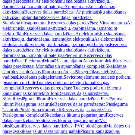
daļas paredzētas: Ar elektronisku skalošanas aktivizāciju,
darbināšana, izmantojot baterijas
Ar pneimatisku skalošanas
aktivizāciju
Rezerves daļas paredzētas: Ar pneimatisku skalošanas
aktivizāciju
Standarta
Rezerves daļas paredzētas:
Standarta
Virsapmetuma
Rezerves daļas paredzētas: Virsapmetuma
Ar
elektronisku skalošanas aktivizāciju, darbināšana, izmantojot
elektrotīklu
Rezerves daļas paredzētas: Ar elektronisku skalošanas
aktivizāciju, darbināšana, izmantojot elektrotīklu
Ar elektronisku
skalošanas aktivizāciju, darbināšana, izmantojot baterijas
Rezerves
daļas paredzētas: Ar elektronisku skalošanas aktivizāciju,
darbināšana, izmantojot baterijas
Piederumi
Rezerves daļas
paredzētas: Piederumi
Montāžas un atjaunošanas komplekti
Rezerves
daļas paredzētas: Montāžas un atjaunošanas komplekti
Skalošanas
caurules, skalošanas līkumi un pārejas
Pārsegplāksnes
Iebūvētas
vadības
Lietošanas palīgelementi
Savienotājelementi tualetes podiem,
pisuāriem un bidē
Tualetes podu un izlietņu kanalizācijas
komplekti
Rezerves daļas paredzētas: Tualetes podu un izlietņu
kanalizācijas komplekti
Sifoni
Rezerves daļas paredzētas:
Sifoni
Pieslēguma līkumi
Rezerves daļas paredzētas: Pieslēguma
līkumi
Pieslēguma īscaurule
Rezerves daļas paredzētas: Pieslēguma
īscaurule
Pieslēguma komplekti
Rezerves daļas paredzētas:
Pieslēguma komplekti
Skalošanas līkumu pagarinājumi
Rezerves
daļas paredzētas: Skalošanas līkumu pagarinājumi
PVC
pieslēgumi
Rezerves daļas paredzētas: PVC pieslēgumi
Manšetes un
pārsegvāki
Pārejas un savienojuma gabali
Pisuāru kanalizācijas