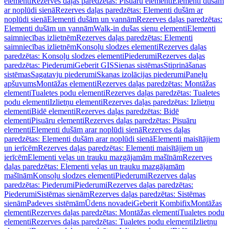
elementi
Rezerves daļas paredzētas: Pisuāru elementi
Elementi dušām
ar noplūdi sienā
Rezerves daļas paredzētas: Elementi dušām ar
noplūdi sienā
Elementi dušām un vannām
Rezerves daļas paredzētas:
Elementi dušām un vannām
Walk-in dušas sienu elementi
Elementi
saimniecības izlietnēm
Rezerves daļas paredzētas: Elementi
saimniecības izlietnēm
Konsoļu slodzes elementi
Rezerves daļas
paredzētas: Konsoļu slodzes elementi
Piederumi
Rezerves daļas
paredzētas: Piederumi
Geberit GIS
Sienas sistēmas
Stiprināšanas
sistēmas
Sagatavju piederumi
Skaņas izolācijas piederumi
Paneļu
apšuvums
Montāžas elementi
Rezerves daļas paredzētas: Montāžas
elementi
Tualetes podu elementi
Rezerves daļas paredzētas: Tualetes
podu elementi
Izlietņu elementi
Rezerves daļas paredzētas: Izlietņu
elementi
Bidē elementi
Rezerves daļas paredzētas: Bidē
elementi
Pisuāru elementi
Rezerves daļas paredzētas: Pisuāru
elementi
Elementi dušām arar noplūdi sienā
Rezerves daļas
paredzētas: Elementi dušām arar noplūdi sienā
Elementi maisītājiem
un ierīcēm
Rezerves daļas paredzētas: Elementi maisītājiem un
ierīcēm
Elementi veļas un trauku mazgājamām mašīnām
Rezerves
daļas paredzētas: Elementi veļas un trauku mazgājamām
mašīnām
Konsoļu slodzes elementi
Piederumi
Rezerves daļas
paredzētas: Piederumi
Piederumi
Rezerves daļas paredzētas:
Piederumi
Sistēmas sienām
Rezerves daļas paredzētas: Sistēmas
sienām
Padeves sistēmām
Ūdens novadei
Geberit Kombifix
Montāžas
elementi
Rezerves daļas paredzētas: Montāžas elementi
Tualetes podu
elementi
Rezerves daļas paredzētas: Tualetes podu elementi
Izlietņu