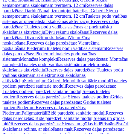
zemapmetuma skalojamām tvertnēm, 12 cm
Rezerves daļas
paredzētas: Darbināšanai, izmantojot baterijas, Geberit Sigma
zemapmetuma skalojamām tvertnēm, 12 cm
Tualetes podu vadības
sistēmas ar pneimatisku skalošanas aktivizāciju
Rezerves daļas
paredzētas: Tualetes podu vadības sistēmas ar pneimatisku
skalošanas aktivizāciju
Divu režīmu skalošanai
Rezerves daļas
paredzētas: Divu režīmu skalošanai
Vienrežīma
noskalošanai
Rezerves daļas paredzētas: Vienrežīma
noskalošanai
Piederumi tualetes podu vadības sistēmām
Rezerves
daļas paredzētas: Piederumi tualetes podu vadības
sistēmām
Montāžas komplekti
Rezerves daļas paredzētas: Montāžas
komplekti
Tualetes podu vadības sistēmām ar elektronisku
skalošanas aktivizāciju
Rezerves daļas paredzētas: Tualetes podu
vadības sistēmām ar elektronisku skalošanas
aktivizāciju
Savienojumi
Geberit Monolith sanitārie moduļi
Tualetes
podiem paredzēti sanitārie moduļi
Rezerves daļas paredzētas:
Tualetes podiem paredzēti sanitārie moduļi
Sienas tualetes
podiem
Rezerves daļas paredzētas: Sienas tualetes podiem
Grīdas
tualetes podiem
Rezerves daļas paredzētas: Grīdas tualetes
podiem
Piederumi
Rezerves daļas paredzētas:
Piederumi
Palīgmateriāli
Bidē paredzēti sanitārie moduļi
Rezerves
daļas paredzētas: Bidē paredzēti sanitārie moduļi
Sienas un grīdas
bidē
Rezerves daļas paredzētas: Sienas un grīdas bidē
Pisuārs
Pisuāri,
skalošanas režīms, ar skalošanas malu
Rezerves daļas paredzētas: