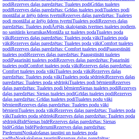
podi
Rezerves daļas paredzētas: Tualetes podi
Grīdas tualetes
podi
Rezerves daļas paredzētas: Grīdas tualetes podi
Tualetes podi
montāžai ar ārējo ūdens tvertni
Rezerves daļas paredzētas: Tualetes
podi montāžai ar ārējo ūdens tvertni
Tualetes podi
Rezerves daļas
paredzētas: Tualetes podi
Ārējās skalojamās tvertnes tualetes podiem,
no sanitārās keramikas
Montāža uz tualetes poda
Tualetes poda
vāki
Rezerves daļas paredzētas: Tualetes poda vāki
Tualetes poda
vāki
Rezerves daļas paredzētas: Tualetes poda vāki
Comfort tualetes
podi
Rezerves daļas paredzētas: Comfort tualetes podi
Paaugstināti
tualetes podi
Rezerves daļas paredzētas: Paaugstināti tualetes
podi
Pagarināti tualetes podi
Rezerves daļas paredzētas: Pagarināti
tualetes podi
Comfort tualetes poda vāki
Rezerves daļas paredzētas:
Comfort tualetes poda vāki
Tualetes poda vāki
Rezerves daļas
paredzētas: Tualetes poda vāki
Tualetes poda sēdriņķi
Rezerves daļas
paredzētas: Tualetes poda sēdriņķi
Tualetes podi bērniem
Rezerves
daļas paredzētas: Tualetes podi bērniem
Sienas tualetes podi
Rezerves
daļas paredzētas: Sienas tualetes podi
Grīdas tualetes podi
Rezerves
daļas paredzētas: Grīdas tualetes podi
Tualetes podu vāki
bērniem
Rezerves daļas paredzētas: Tualetes podu vāki
bērniem
Tualetes poda vāki
Rezerves daļas paredzētas: Tualetes poda
vāki
Tualetes poda sēdriņķi
Rezerves daļas paredzētas: Tualetes poda
sēdriņķi
Bidē
Sienas bidē
Rezerves daļas paredzētas: Sienas
bidē
Grīdas bidē
Piederumi
Rezerves daļas paredzētas:
Piederumi
Noskalošanas taustiņi un tualetes poda
vadība
Noskalošanas taustiņi
Rezerves daļas paredzētas: