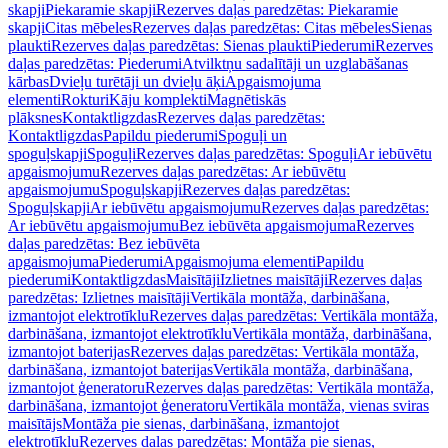
skapji
Piekaramie skapji
Rezerves daļas paredzētas: Piekaramie
skapji
Citas mēbeles
Rezerves daļas paredzētas: Citas mēbeles
Sienas
plaukti
Rezerves daļas paredzētas: Sienas plaukti
Piederumi
Rezerves
daļas paredzētas: Piederumi
Atvilktņu sadalītāji un uzglabāšanas
kārbas
Dvieļu turētāji un dvieļu āķi
Apgaismojuma
elementi
Rokturi
Kāju komplekti
Magnētiskās
plāksnes
Kontaktligzdas
Rezerves daļas paredzētas:
Kontaktligzdas
Papildu piederumi
Spoguļi un
spoguļskapji
Spoguļi
Rezerves daļas paredzētas: Spoguļi
Ar iebūvētu
apgaismojumu
Rezerves daļas paredzētas: Ar iebūvētu
apgaismojumu
Spoguļskapji
Rezerves daļas paredzētas:
Spoguļskapji
Ar iebūvētu apgaismojumu
Rezerves daļas paredzētas:
Ar iebūvētu apgaismojumu
Bez iebūvēta apgaismojuma
Rezerves
daļas paredzētas: Bez iebūvēta
apgaismojuma
Piederumi
Apgaismojuma elementi
Papildu
piederumi
Kontaktligzdas
Maisītāji
Izlietnes maisītāji
Rezerves daļas
paredzētas: Izlietnes maisītāji
Vertikāla montāža, darbināšana,
izmantojot elektrotīklu
Rezerves daļas paredzētas: Vertikāla montāža,
darbināšana, izmantojot elektrotīklu
Vertikāla montāža, darbināšana,
izmantojot baterijas
Rezerves daļas paredzētas: Vertikāla montāža,
darbināšana, izmantojot baterijas
Vertikāla montāža, darbināšana,
izmantojot ģeneratoru
Rezerves daļas paredzētas: Vertikāla montāža,
darbināšana, izmantojot ģeneratoru
Vertikāla montāža, vienas sviras
maisītājs
Montāža pie sienas, darbināšana, izmantojot
elektrotīklu
Rezerves daļas paredzētas: Montāža pie sienas,