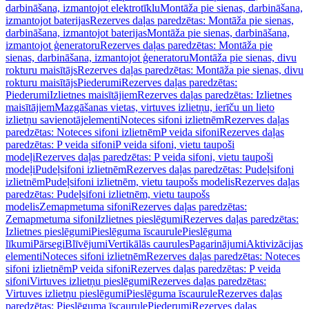
darbināšana, izmantojot elektrotīklu
Montāža pie sienas, darbināšana,
izmantojot baterijas
Rezerves daļas paredzētas: Montāža pie sienas,
darbināšana, izmantojot baterijas
Montāža pie sienas, darbināšana,
izmantojot ģeneratoru
Rezerves daļas paredzētas: Montāža pie
sienas, darbināšana, izmantojot ģeneratoru
Montāža pie sienas, divu
rokturu maisītājs
Rezerves daļas paredzētas: Montāža pie sienas, divu
rokturu maisītājs
Piederumi
Rezerves daļas paredzētas:
Piederumi
Izlietnes maisītājiem
Rezerves daļas paredzētas: Izlietnes
maisītājiem
Mazgāšanas vietas, virtuves izlietņu, ierīču un lieto
izlietņu savienotājelementi
Noteces sifoni izlietnēm
Rezerves daļas
paredzētas: Noteces sifoni izlietnēm
P veida sifoni
Rezerves daļas
paredzētas: P veida sifoni
P veida sifoni, vietu taupoši
modeļi
Rezerves daļas paredzētas: P veida sifoni, vietu taupoši
modeļi
Pudeļsifoni izlietnēm
Rezerves daļas paredzētas: Pudeļsifoni
izlietnēm
Pudeļsifoni izlietnēm, vietu taupošs modelis
Rezerves daļas
paredzētas: Pudeļsifoni izlietnēm, vietu taupošs
modelis
Zemapmetuma sifoni
Rezerves daļas paredzētas:
Zemapmetuma sifoni
Izlietnes pieslēgumi
Rezerves daļas paredzētas:
Izlietnes pieslēgumi
Pieslēguma īscaurule
Pieslēguma
līkumi
Pārsegi
Blīvējumi
Vertikālās caurules
Pagarinājumi
Aktivizācijas
elementi
Noteces sifoni izlietnēm
Rezerves daļas paredzētas: Noteces
sifoni izlietnēm
P veida sifoni
Rezerves daļas paredzētas: P veida
sifoni
Virtuves izlietņu pieslēgumi
Rezerves daļas paredzētas:
Virtuves izlietņu pieslēgumi
Pieslēguma īscaurule
Rezerves daļas
paredzētas: Pieslēguma īscaurule
Piederumi
Rezerves daļas