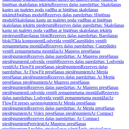
higiēnas skalošanas iekārtu
Rezerves daļas paredzētas: Skalošanas
kastes un tualetes poda vadība ar higiēnas skalošanas
iekārtu
Higiēnas moduļi
Rezerves daļas paredzētas: Higiēnas
moduļi
Skalošanas kastu un tualetes poda vadības ar higiēnas
skalošanas iekārtu piederumi
Rezerves daļas paredzētas: Skalošanas
kastu un tualetes poda vadības ar higiēnas skalošanas iekārtu
piederumi
Barošanas bloki
Rezerves daļas paredzētas: Barošanas
bloki
Tīkla komponenti
Lodveida ventiļi
Caurplūdes ventiļi
zemapmetuma montāžai
Rezerves daļas paredzētas: Caurplūdes
ventiļi zemapmetuma montāžai
Ar Mapress presēšanas
pieslēgumiem
Rezerves daļas paredzētas: Ar Mapress presēšanas
pieslēgumiem
Lodveida ventiļi
Rezerves daļas paredzētas: Lodveida
ventiļi
Ar FlowFit presēšanas pieslēgumiem
Rezerves daļas
paredzētas: Ar FlowFit presēšanas pieslēgumiem
Ar Mepla
presēšanas pieslēgumiem
Rezerves daļas paredzētas: Ar Mepla
presēšanas pieslēgumiem
Ar Mapress presēšanas
pieslēgumiem
Rezerves daļas paredzētas: Ar Mapress presēšanas
pieslēgumiem
Lodveida ventiļi zemapmetuma montāžai
Rezerves
daļas paredzētas: Lodveida ventiļi zemapmetuma montāžai
Ar
FlowFit preses savienojumiem
Ar Mepla presēšanas
pieslēgumiem
Rezerves daļas paredzētas: Ar Mepla presēšanas
pieslēgumiem
Ar Volex presēšanas pieslēgumiem
Ar Compact
pieslēgumiem
Rezerves daļas paredzētas: Ar Compact
pieslēgumiem
Pretvārsti
Ar Mapress presēšanas
pieslēgumiem
Apsildes atgaisošanas vārsti
Ātrās atgaisošanas