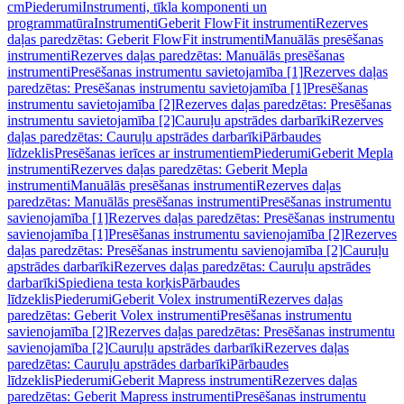
cm
Piederumi
Instrumenti, tīkla komponenti un
programmatūra
Instrumenti
Geberit FlowFit instrumenti
Rezerves
daļas paredzētas: Geberit FlowFit instrumenti
Manuālās presēšanas
instrumenti
Rezerves daļas paredzētas: Manuālās presēšanas
instrumenti
Presēšanas instrumentu savietojamība [1]
Rezerves daļas
paredzētas: Presēšanas instrumentu savietojamība [1]
Presēšanas
instrumentu savietojamība [2]
Rezerves daļas paredzētas: Presēšanas
instrumentu savietojamība [2]
Cauruļu apstrādes darbarīki
Rezerves
daļas paredzētas: Cauruļu apstrādes darbarīki
Pārbaudes
līdzeklis
Presēšanas ierīces ar instrumentiem
Piederumi
Geberit Mepla
instrumenti
Rezerves daļas paredzētas: Geberit Mepla
instrumenti
Manuālās presēšanas instrumenti
Rezerves daļas
paredzētas: Manuālās presēšanas instrumenti
Presēšanas instrumentu
savienojamība [1]
Rezerves daļas paredzētas: Presēšanas instrumentu
savienojamība [1]
Presēšanas instrumentu savienojamība [2]
Rezerves
daļas paredzētas: Presēšanas instrumentu savienojamība [2]
Cauruļu
apstrādes darbarīki
Rezerves daļas paredzētas: Cauruļu apstrādes
darbarīki
Spiediena testa korķis
Pārbaudes
līdzeklis
Piederumi
Geberit Volex instrumenti
Rezerves daļas
paredzētas: Geberit Volex instrumenti
Presēšanas instrumentu
savienojamība [2]
Rezerves daļas paredzētas: Presēšanas instrumentu
savienojamība [2]
Cauruļu apstrādes darbarīki
Rezerves daļas
paredzētas: Cauruļu apstrādes darbarīki
Pārbaudes
līdzeklis
Piederumi
Geberit Mapress instrumenti
Rezerves daļas
paredzētas: Geberit Mapress instrumenti
Presēšanas instrumentu