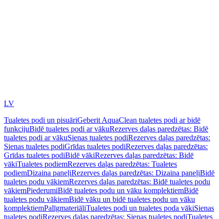
LV
Tualetes podi un pisuāri
Geberit AquaClean tualetes podi ar bidē
funkciju
Bidē tualetes podi ar vāku
Rezerves daļas paredzētas: Bidē
tualetes podi ar vāku
Sienas tualetes podi
Rezerves daļas paredzētas:
Sienas tualetes podi
Grīdas tualetes podi
Rezerves daļas paredzētas:
Grīdas tualetes podi
Bidē vāki
Rezerves daļas paredzētas: Bidē
vāki
Tualetes podiem
Rezerves daļas paredzētas: Tualetes
podiem
Dizaina paneļi
Rezerves daļas paredzētas: Dizaina paneļi
Bidē
tualetes podu vākiem
Rezerves daļas paredzētas: Bidē tualetes podu
vākiem
Piederumi
Bidē tualetes podu un vāku komplektiem
Bidē
tualetes podu vākiem
Bidē vāku un bidē tualetes podu un vāku
komplektiem
Palīgmateriāli
Tualetes podi un tualetes poda vāki
Sienas
tualetes podi
Rezerves daļas paredzētas: Sienas tualetes podi
Tualetes