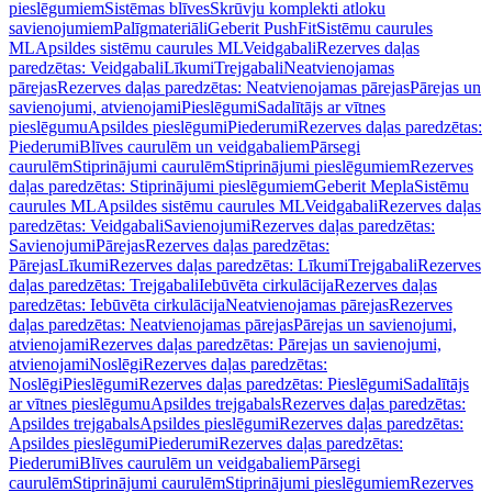
pieslēgumiem
Sistēmas blīves
Skrūvju komplekti atloku
savienojumiem
Palīgmateriāli
Geberit PushFit
Sistēmu caurules
ML
Apsildes sistēmu caurules ML
Veidgabali
Rezerves daļas
paredzētas: Veidgabali
Līkumi
Trejgabali
Neatvienojamas
pārejas
Rezerves daļas paredzētas: Neatvienojamas pārejas
Pārejas un
savienojumi, atvienojami
Pieslēgumi
Sadalītājs ar vītnes
pieslēgumu
Apsildes pieslēgumi
Piederumi
Rezerves daļas paredzētas:
Piederumi
Blīves caurulēm un veidgabaliem
Pārsegi
caurulēm
Stiprinājumi caurulēm
Stiprinājumi pieslēgumiem
Rezerves
daļas paredzētas: Stiprinājumi pieslēgumiem
Geberit Mepla
Sistēmu
caurules ML
Apsildes sistēmu caurules ML
Veidgabali
Rezerves daļas
paredzētas: Veidgabali
Savienojumi
Rezerves daļas paredzētas:
Savienojumi
Pārejas
Rezerves daļas paredzētas:
Pārejas
Līkumi
Rezerves daļas paredzētas: Līkumi
Trejgabali
Rezerves
daļas paredzētas: Trejgabali
Iebūvēta cirkulācija
Rezerves daļas
paredzētas: Iebūvēta cirkulācija
Neatvienojamas pārejas
Rezerves
daļas paredzētas: Neatvienojamas pārejas
Pārejas un savienojumi,
atvienojami
Rezerves daļas paredzētas: Pārejas un savienojumi,
atvienojami
Noslēgi
Rezerves daļas paredzētas:
Noslēgi
Pieslēgumi
Rezerves daļas paredzētas: Pieslēgumi
Sadalītājs
ar vītnes pieslēgumu
Apsildes trejgabals
Rezerves daļas paredzētas:
Apsildes trejgabals
Apsildes pieslēgumi
Rezerves daļas paredzētas:
Apsildes pieslēgumi
Piederumi
Rezerves daļas paredzētas:
Piederumi
Blīves caurulēm un veidgabaliem
Pārsegi
caurulēm
Stiprinājumi caurulēm
Stiprinājumi pieslēgumiem
Rezerves