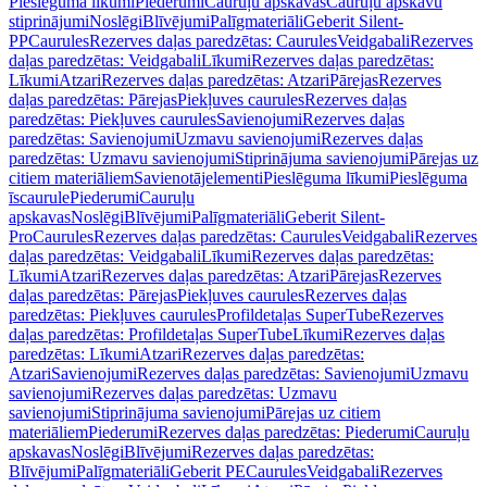
Pieslēguma līkumi
Piederumi
Cauruļu apskavas
Cauruļu apskavu
stiprinājumi
Noslēgi
Blīvējumi
Palīgmateriāli
Geberit Silent-
PP
Caurules
Rezerves daļas paredzētas: Caurules
Veidgabali
Rezerves
daļas paredzētas: Veidgabali
Līkumi
Rezerves daļas paredzētas:
Līkumi
Atzari
Rezerves daļas paredzētas: Atzari
Pārejas
Rezerves
daļas paredzētas: Pārejas
Piekļuves caurules
Rezerves daļas
paredzētas: Piekļuves caurules
Savienojumi
Rezerves daļas
paredzētas: Savienojumi
Uzmavu savienojumi
Rezerves daļas
paredzētas: Uzmavu savienojumi
Stiprinājuma savienojumi
Pārejas uz
citiem materiāliem
Savienotājelementi
Pieslēguma līkumi
Pieslēguma
īscaurule
Piederumi
Cauruļu
apskavas
Noslēgi
Blīvējumi
Palīgmateriāli
Geberit Silent-
Pro
Caurules
Rezerves daļas paredzētas: Caurules
Veidgabali
Rezerves
daļas paredzētas: Veidgabali
Līkumi
Rezerves daļas paredzētas:
Līkumi
Atzari
Rezerves daļas paredzētas: Atzari
Pārejas
Rezerves
daļas paredzētas: Pārejas
Piekļuves caurules
Rezerves daļas
paredzētas: Piekļuves caurules
Profildetaļas SuperTube
Rezerves
daļas paredzētas: Profildetaļas SuperTube
Līkumi
Rezerves daļas
paredzētas: Līkumi
Atzari
Rezerves daļas paredzētas:
Atzari
Savienojumi
Rezerves daļas paredzētas: Savienojumi
Uzmavu
savienojumi
Rezerves daļas paredzētas: Uzmavu
savienojumi
Stiprinājuma savienojumi
Pārejas uz citiem
materiāliem
Piederumi
Rezerves daļas paredzētas: Piederumi
Cauruļu
apskavas
Noslēgi
Blīvējumi
Rezerves daļas paredzētas:
Blīvējumi
Palīgmateriāli
Geberit PE
Caurules
Veidgabali
Rezerves