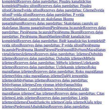
komplekti
Rezerves daļas paredzētas: Pisuāru kanalizācijas
komplekti
Pisuāru sifoni
Rezerves daļas paredzētas: Pisuāru
sifoni
Gliemežveida sifoni
Rezerves daļas paredzētas: Gliemežveida
sifoni
P veida sifoni
Rezerves daļas paredzētas: P veida
sifoni
Skalošanas cauruļu un skalošanas līkumu
pagarinājumi
Rezerves daļas paredzētas: Skalošanas cauruļu un
skalošanas līkumu pagarinājumi
Pieslēguma īscaurule
Rezerves daļas
paredzētas: Pieslēguma īscaurule
Pieslēguma līkumi
Rezerves daļas
paredzētas: Pieslēguma līkumi
Manšetes
Bidē kanalizācijas
komplekti
Rezerves daļas paredzētas: Bidē kanalizācijas komplekti
P
veida sifoni
Rezerves daļas paredzētas: P veida sifoni
Pieslēguma
īscaurule
Pieslēguma līkumi
Pārsegi
Pieslēgumi
Blīvējumi
Mazgāšanas
vieta
Izlietnes
Izlietnes
Rezerves daļas paredzētas: Izlietnes
Dubultās
izlietnes
Rezerves daļas paredzētas: Dubultās izlietnes
Mēbeļu
izlietnes
Rezerves daļas paredzētas: Mēbeļu izlietnes
Uzliekamās
izlietnes
Rezerves daļas paredzētas: Uzliekamās izlietnes
Roku
mazgāšanas izlietnes
Rezerves daļas paredzētas: Roku mazgāšanas
izlietnes
Stūra roku mazgāšanas izlietne
Daļēji iemontētās
izlietnes
Iebūvējamas izlietnes
Rezerves daļas paredzētas:
Iebūvējamas izlietnes
Zem virsmas iebūvējamas
Stūra
izlietnes
Izlietnes Comfort
Izlietnes bērniem
Izlietnes
Lielās
mazgāšanas izlietnes
Citas izlietnes
Rezerves daļas paredzētas: Citas
izlietnes
Lietās izlietnes
Rezerves daļas paredzētas: Lietās
izlietnes
Izlietnes
Daudzfunkciju izlietnes
Ģipša izlietne
Klašu telpu
izlietnes
Piederumi
Atbalstkājas
Rezerves daļas paredzētas: