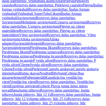
daļas paredzētas: Veidgabali
Līkumi
Atzari
Pārejas
Piekļuves
caurules
Rezerves daļas paredzētas: Piekļuves caurules
Pārejas
Īpašas
formas veidgabali
Rezerves daļas paredzētas: Īpašas formas
veidgabali
Veidgabali SuperTube
Līkumi
Īpašas formas
veidgabali
Savienojumi
Rezerves daļas paredzētas:
Savienojumi
Metināmie savienojumi
Uzmavu savienojumi
Rezerves
daļas paredzētas: Uzmavu savienojumi
Pārejas uz citiem
materiāliem
Rezerves daļas paredzētas: Pārejas uz citiem
materiāliem
Vītņu savienojumi
Rezerves daļas paredzētas: Vītņu
savienojumi
Atloka savienojumi
Atloka
adapteri
Savienotājelementi
Rezerves daļas paredzētas:
Savienotājelementi
Pieslēguma līkumi
Rezerves daļas paredzētas:
Pieslēguma līkumi
Pieslēguma uzmavas
Rezerves daļas paredzētas:
Pieslēguma uzmavas
Pieslēguma īscaurule
Rezerves daļas paredzētas:
Pieslēguma īscaurule
P veida sifoni
Rezerves daļas paredzētas: P
veida sifoni
Gliemežveida sifoni
Rezerves daļas paredzētas:
Gliemežveida sifoni
Piederumi
Cauruļu apskavas
Cauruļu apskavu
stiprinājumi
Balsta skavas
Noslēgi
Blīvējumi
Celtniecības
aizsargelementi
Palīgmateriāli
Kanalizācijas ventilācijas
vārsti
Ventilācijas vārsti
Rezerves daļas paredzētas: Ventilācijas
vārsti
Enerģijas pretvārsti
Geberit Pluvia jumta lietus ūdens
novadīšana
Jumta piltuves
Rezerves daļas paredzētas: Jumta
piltuves
Jumta piltuves, līdz 12 l/s
Rezerves daļas paredzētas: Jumta
piltuves, līdz 12 l/s
Jumta piltuves, līdz 25 l/s
Rezerves daļas
paredzētas: Jumta piltuves, līdz 25 l/s
Jumta piltuves, līdz