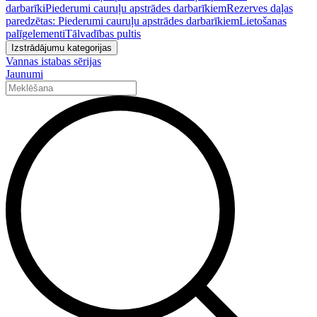
darbarīki
Piederumi cauruļu apstrādes darbarīkiem
Rezerves daļas
paredzētas: Piederumi cauruļu apstrādes darbarīkiem
Lietošanas
palīgelementi
Tālvadības pultis
Izstrādājumu kategorijas
Vannas istabas sērijas
Jaunumi