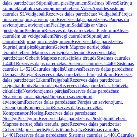
daļas paredzētas: Stiprinājumi pieslēgumiem
Sistēmas blīves
Skrūvju
komplekti atloku savienojumiem
Geberit Volex
Apsildes sistēmu
caurules SL
Veidgabali
Rezerves daļas paredzētas: Veidgabali
Pārejas
un savienojumi, atvienojami
Rezerves daļas paredzētas: Pārejas un
savienojumi, atvienojami
Pieslēgumi
Sadalītājs ar vītnes
pieslēgumu
Piederumi
Rezerves daļas paredzētas: Piederumi
Blīves
caurulēm un veidgabaliem
Pārsegi caurulēm
Stiprinājumi
caurulēm
Stiprinājumi pieslēgumiem
Rezerves daļas paredzētas:
Stiprinājumi pieslēgumiem
Geberit Mapress nerūsējošais
tērauds
Geberit Mapress nerūsējošais tērauds
Rezerves daļas
paredzētas: Geberit Mapress nerūsējošais tērauds
Sistēmas caurules
1.4401
Rezerves daļas paredzētas: Sistēmas caurules 1.4401
Sistēmas
caurules 1.4521
Caurules nipelis
Uzmavas
Rezerves daļas paredzētas:
Uzmavas
Pārejas
Rezerves daļas paredzētas: Pārejas
Līkumi
Rezerves
daļas paredzētas: Līkumi
Trejgabali
Rezerves daļas paredzētas:
Trejgabali
Iebūvēta cirkulācija
Rezerves daļas paredzētas: Iebūvēta
cirkulācija
Neatvienojamas pārejas
Rezerves daļas paredzētas:
Neatvienojamas pārejas
Pārejas un savienojumi,
atvienojami
Rezerves daļas paredzētas: Pārejas un savienojumi,
atvienojami
Kompensatori
Rezerves daļas paredzētas:
Kompensatori
Noslēgi
Rezerves daļas paredzētas:
Noslēgi
Pieslēgumi
Rezerves daļas paredzētas: Pieslēgumi
Geberit
Mapress nerūsējošais tērauds, gāze
Rezerves daļas paredzētas:
Geberit Mapress nerūsējošais tērauds, gāze
Sistēmas caurules
1.4401
Rezerves daļas paredzētas: Sistēmas caurules 1.4401
Caurules