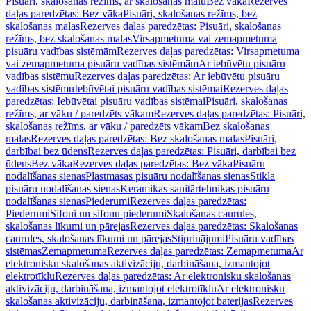
Pisuāri, skalošanas režīms, ar skalošanas malu
Bez vāka
Rezerves
daļas paredzētas: Bez vāka
Pisuāri, skalošanas režīms, bez
skalošanas malas
Rezerves daļas paredzētas: Pisuāri, skalošanas
režīms, bez skalošanas malas
Virsapmetuma vai zemapmetuma
pisuāru vadības sistēmām
Rezerves daļas paredzētas: Virsapmetuma
vai zemapmetuma pisuāru vadības sistēmām
Ar iebūvētu pisuāru
vadības sistēmu
Rezerves daļas paredzētas: Ar iebūvētu pisuāru
vadības sistēmu
Iebūvētai pisuāru vadības sistēmai
Rezerves daļas
paredzētas: Iebūvētai pisuāru vadības sistēmai
Pisuāri, skalošanas
režīms, ar vāku / paredzēts vākam
Rezerves daļas paredzētas: Pisuāri,
skalošanas režīms, ar vāku / paredzēts vākam
Bez skalošanas
malas
Rezerves daļas paredzētas: Bez skalošanas malas
Pisuāri,
darbībai bez ūdens
Rezerves daļas paredzētas: Pisuāri, darbībai bez
ūdens
Bez vāka
Rezerves daļas paredzētas: Bez vāka
Pisuāru
nodalīšanas sienas
Plastmasas pisuāru nodalīšanas sienas
Stikla
pisuāru nodalīšanas sienas
Keramikas sanitārtehnikas pisuāru
nodalīšanas sienas
Piederumi
Rezerves daļas paredzētas:
Piederumi
Sifoni un sifonu piederumi
Skalošanas caurules,
skalošanas līkumi un pārejas
Rezerves daļas paredzētas: Skalošanas
caurules, skalošanas līkumi un pārejas
Stiprinājumi
Pisuāru vadības
sistēmas
Zemapmetuma
Rezerves daļas paredzētas: Zemapmetuma
Ar
elektronisku skalošanas aktivizāciju, darbināšana, izmantojot
elektrotīklu
Rezerves daļas paredzētas: Ar elektronisku skalošanas
aktivizāciju, darbināšana, izmantojot elektrotīklu
Ar elektronisku
skalošanas aktivizāciju, darbināšana, izmantojot baterijas
Rezerves