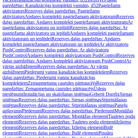
paredzētas: Kanalizācijas komplekti vannām, d52
Pagriežams
aktivizators
Rezerves daļas paredzētas: Pagriežams
aktivizators
Apdares komplekti pagriežamam aktivizatoram
Rezerves
daļas paredzētas: Apdares komplekti pagriežamam aktivizatoram
Ar
pagriežamu aktivizatoru un ieplūdi
Rezerves daļas paredzētas: Ar
pagriežamu aktivizatoru un ieplūdi
Apdares komplekti pagriežamam
aktivizatoram un ieplūdei
Rezerves daļas paredzētas: Apdares
komplekti pagriežamam aktivizatoram un ieplūdei
Ar aktivizatoru
PushControl
Rezerves daļas paredzētas: Ar aktivizatoru
PushControl
Apdares komplekti aktivizatoram PushControl
Rezerves
daļas paredzētas: Apdares komplekti aktivizatoram PushControl
Ar
vārstu aizbāžņiem
Rezerves daļas paredzētas: Ar vārstu
aizbāžņiem
Piederumi vannu kanalizācijas komplektiem
Rezerves
daļas paredzētas: Piederumi vannu kanalizācijas
komplektiem
Zemapmetuma caurules pārtraucējs
Rezerves daļas
paredzētas: Zemapmetuma caurules pārtraucējs
Ūdens
pieslēgumi
Instalācijas un skalošanas sistēmas
Geberit Duofix
Sienas
sistēmas
Rezerves daļas paredzētas: Sienas sistēmas
Stiprināšanas
sistēmas
Rezerves daļas paredzētas: Stiprināšanas sistēmas
Paneļu
apšuvums
Piederumi
Rezerves daļas paredzētas: Piederumi
Montāžas
elementi
Rezerves daļas paredzētas: Montāžas elementi
Tualetes podu
elementi
Rezerves daļas paredzētas: Tualetes podu elementi
Izlietņu
elementi
Rezerves daļas paredzētas: Izlietņu elementi
Bidē
elementi
Rezerves daļas paredzētas: Bidē elementi
Pisuāru