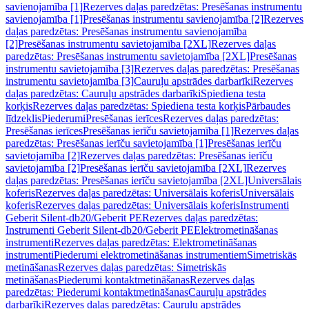
savienojamība [1]
Rezerves daļas paredzētas: Presēšanas instrumentu
savienojamība [1]
Presēšanas instrumentu savienojamība [2]
Rezerves
daļas paredzētas: Presēšanas instrumentu savienojamība
[2]
Presēšanas instrumentu savietojamība [2XL]
Rezerves daļas
paredzētas: Presēšanas instrumentu savietojamība [2XL]
Presēšanas
instrumentu savietojamība [3]
Rezerves daļas paredzētas: Presēšanas
instrumentu savietojamība [3]
Cauruļu apstrādes darbarīki
Rezerves
daļas paredzētas: Cauruļu apstrādes darbarīki
Spiediena testa
korķis
Rezerves daļas paredzētas: Spiediena testa korķis
Pārbaudes
līdzeklis
Piederumi
Presēšanas ierīces
Rezerves daļas paredzētas:
Presēšanas ierīces
Presēšanas ierīču savietojamība [1]
Rezerves daļas
paredzētas: Presēšanas ierīču savietojamība [1]
Presēšanas ierīču
savietojamība [2]
Rezerves daļas paredzētas: Presēšanas ierīču
savietojamība [2]
Presēšanas ierīču savietojamība [2XL]
Rezerves
daļas paredzētas: Presēšanas ierīču savietojamība [2XL]
Universālais
koferis
Rezerves daļas paredzētas: Universālais koferis
Universālais
koferis
Rezerves daļas paredzētas: Universālais koferis
Instrumenti
Geberit Silent-db20/Geberit PE
Rezerves daļas paredzētas:
Instrumenti Geberit Silent-db20/Geberit PE
Elektrometināšanas
instrumenti
Rezerves daļas paredzētas: Elektrometināšanas
instrumenti
Piederumi elektrometināšanas instrumentiem
Simetriskās
metināšanas
Rezerves daļas paredzētas: Simetriskās
metināšanas
Piederumi kontaktmetināšanas
Rezerves daļas
paredzētas: Piederumi kontaktmetināšanas
Cauruļu apstrādes
darbarīki
Rezerves daļas paredzētas: Cauruļu apstrādes