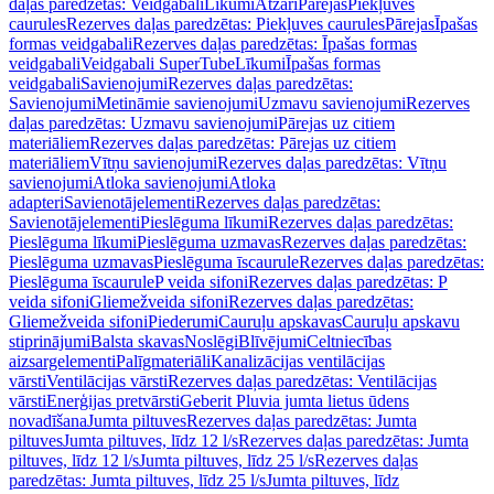
daļas paredzētas: Veidgabali
Līkumi
Atzari
Pārejas
Piekļuves
caurules
Rezerves daļas paredzētas: Piekļuves caurules
Pārejas
Īpašas
formas veidgabali
Rezerves daļas paredzētas: Īpašas formas
veidgabali
Veidgabali SuperTube
Līkumi
Īpašas formas
veidgabali
Savienojumi
Rezerves daļas paredzētas:
Savienojumi
Metināmie savienojumi
Uzmavu savienojumi
Rezerves
daļas paredzētas: Uzmavu savienojumi
Pārejas uz citiem
materiāliem
Rezerves daļas paredzētas: Pārejas uz citiem
materiāliem
Vītņu savienojumi
Rezerves daļas paredzētas: Vītņu
savienojumi
Atloka savienojumi
Atloka
adapteri
Savienotājelementi
Rezerves daļas paredzētas:
Savienotājelementi
Pieslēguma līkumi
Rezerves daļas paredzētas:
Pieslēguma līkumi
Pieslēguma uzmavas
Rezerves daļas paredzētas:
Pieslēguma uzmavas
Pieslēguma īscaurule
Rezerves daļas paredzētas:
Pieslēguma īscaurule
P veida sifoni
Rezerves daļas paredzētas: P
veida sifoni
Gliemežveida sifoni
Rezerves daļas paredzētas:
Gliemežveida sifoni
Piederumi
Cauruļu apskavas
Cauruļu apskavu
stiprinājumi
Balsta skavas
Noslēgi
Blīvējumi
Celtniecības
aizsargelementi
Palīgmateriāli
Kanalizācijas ventilācijas
vārsti
Ventilācijas vārsti
Rezerves daļas paredzētas: Ventilācijas
vārsti
Enerģijas pretvārsti
Geberit Pluvia jumta lietus ūdens
novadīšana
Jumta piltuves
Rezerves daļas paredzētas: Jumta
piltuves
Jumta piltuves, līdz 12 l/s
Rezerves daļas paredzētas: Jumta
piltuves, līdz 12 l/s
Jumta piltuves, līdz 25 l/s
Rezerves daļas
paredzētas: Jumta piltuves, līdz 25 l/s
Jumta piltuves, līdz