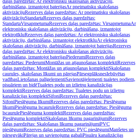
daļas paredzētas: Ar elektronisku skalošanas aktivizāciju,
darbināšana, izmantojot baterijas
Ar pneimatisku skalošanas
aktivizāciju
Rezerves daļas paredzētas: Ar pneimatisku skalošanas
aktivizāciju
Standarta
Rezerves daļas paredzētas:
Standarta
Virsapmetuma
Rezerves daļas paredzētas: Virsapmetuma
Ar
elektronisku skalošanas aktivizāciju, darbināšana, izmantojot
elektrotīklu
Rezerves daļas paredzētas: Ar elektronisku skalošanas
aktivizāciju, darbināšana, izmantojot elektrotīklu
Ar elektronisku
skalošanas aktivizāciju, darbināšana, izmantojot baterijas
Rezerves
daļas paredzētas: Ar elektronisku skalošanas aktivizāciju,
darbināšana, izmantojot baterijas
Piederumi
Rezerves daļas
paredzētas: Piederumi
Montāžas un atjaunošanas komplekti
Rezerves
daļas paredzētas: Montāžas un atjaunošanas komplekti
Skalošanas
caurules, skalošanas līkumi un pārejas
Pārsegplāksnes
Iebūvētas
vadības
Lietošanas palīgelementi
Savienotājelementi tualetes podiem,
pisuāriem un bidē
Tualetes podu un izlietņu kanalizācijas
komplekti
Rezerves daļas paredzētas: Tualetes podu un izlietņu
kanalizācijas komplekti
Sifoni
Rezerves daļas paredzētas:
Sifoni
Pieslēguma līkumi
Rezerves daļas paredzētas: Pieslēguma
līkumi
Pieslēguma īscaurule
Rezerves daļas paredzētas: Pieslēguma
īscaurule
Pieslēguma komplekti
Rezerves daļas paredzētas:
Pieslēguma komplekti
Skalošanas līkumu pagarinājumi
Rezerves
daļas paredzētas: Skalošanas līkumu pagarinājumi
PVC
pieslēgumi
Rezerves daļas paredzētas: PVC pieslēgumi
Manšetes un
pārsegvāki
Pārejas un savienojuma gabali
Pisuāru kanalizācijas