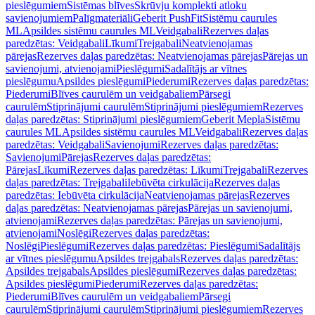
pieslēgumiem
Sistēmas blīves
Skrūvju komplekti atloku
savienojumiem
Palīgmateriāli
Geberit PushFit
Sistēmu caurules
ML
Apsildes sistēmu caurules ML
Veidgabali
Rezerves daļas
paredzētas: Veidgabali
Līkumi
Trejgabali
Neatvienojamas
pārejas
Rezerves daļas paredzētas: Neatvienojamas pārejas
Pārejas un
savienojumi, atvienojami
Pieslēgumi
Sadalītājs ar vītnes
pieslēgumu
Apsildes pieslēgumi
Piederumi
Rezerves daļas paredzētas:
Piederumi
Blīves caurulēm un veidgabaliem
Pārsegi
caurulēm
Stiprinājumi caurulēm
Stiprinājumi pieslēgumiem
Rezerves
daļas paredzētas: Stiprinājumi pieslēgumiem
Geberit Mepla
Sistēmu
caurules ML
Apsildes sistēmu caurules ML
Veidgabali
Rezerves daļas
paredzētas: Veidgabali
Savienojumi
Rezerves daļas paredzētas:
Savienojumi
Pārejas
Rezerves daļas paredzētas:
Pārejas
Līkumi
Rezerves daļas paredzētas: Līkumi
Trejgabali
Rezerves
daļas paredzētas: Trejgabali
Iebūvēta cirkulācija
Rezerves daļas
paredzētas: Iebūvēta cirkulācija
Neatvienojamas pārejas
Rezerves
daļas paredzētas: Neatvienojamas pārejas
Pārejas un savienojumi,
atvienojami
Rezerves daļas paredzētas: Pārejas un savienojumi,
atvienojami
Noslēgi
Rezerves daļas paredzētas:
Noslēgi
Pieslēgumi
Rezerves daļas paredzētas: Pieslēgumi
Sadalītājs
ar vītnes pieslēgumu
Apsildes trejgabals
Rezerves daļas paredzētas:
Apsildes trejgabals
Apsildes pieslēgumi
Rezerves daļas paredzētas:
Apsildes pieslēgumi
Piederumi
Rezerves daļas paredzētas:
Piederumi
Blīves caurulēm un veidgabaliem
Pārsegi
caurulēm
Stiprinājumi caurulēm
Stiprinājumi pieslēgumiem
Rezerves