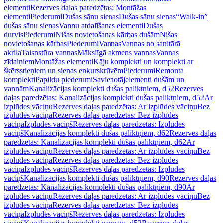
elementi
Rezerves daļas paredzētas: Montāžas
elementi
Piederumi
Dušas sānu sienas
Dušas sānu sienas
“Walk-in”
dušas sānu sienas
Vannu atdalīšanas elementi
Dušas
durvis
Piederumi
Nišas novietošanas kārbas dušām
Nišas
novietošanas kārbas
Piederumi
Vannas
Vannas no sanitārā
akrila
Taisnstūra vannas
Mākslīgā akmens vannas
Vannas
zīdaiņiem
Montāžas elementi
Kāju komplekti un komplekti ar
šķērsstieņiem un sienas enkurskrūvēm
Piederumi
Remonta
komplekti
Papildu piederumi
Savienotājelementi dušām un
vannām
Kanalizācijas komplekti dušas paliktņiem, d52
Rezerves
daļas paredzētas: Kanalizācijas komplekti dušas paliktņiem, d52
Ar
izplūdes vāciņu
Rezerves daļas paredzētas: Ar izplūdes vāciņu
Bez
izplūdes vāciņa
Rezerves daļas paredzētas: Bez izplūdes
vāciņa
Izplūdes vāciņš
Rezerves daļas paredzētas: Izplūdes
vāciņš
Kanalizācijas komplekti dušas paliktņiem, d62
Rezerves daļas
paredzētas: Kanalizācijas komplekti dušas paliktņiem, d62
Ar
izplūdes vāciņu
Rezerves daļas paredzētas: Ar izplūdes vāciņu
Bez
izplūdes vāciņa
Rezerves daļas paredzētas: Bez izplūdes
vāciņa
Izplūdes vāciņš
Rezerves daļas paredzētas: Izplūdes
vāciņš
Kanalizācijas komplekti dušas paliktņiem, d90
Rezerves daļas
paredzētas: Kanalizācijas komplekti dušas paliktņiem, d90
Ar
izplūdes vāciņu
Rezerves daļas paredzētas: Ar izplūdes vāciņu
Bez
izplūdes vāciņa
Rezerves daļas paredzētas: Bez izplūdes
vāciņa
Izplūdes vāciņš
Rezerves daļas paredzētas: Izplūdes
vāciņš
Kanalizācijas komplekti vannām, d52
Rezerves daļas