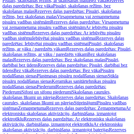
Pisuāri, skalošanas režīms, ar skalošanas malu
Bez vāka
Rezerves
daļas paredzētas: Bez vāka
Pisuāri, skalošanas režīms, bez
skalošanas malas
Rezerves daļas paredzētas: Pisuāri, skalošanas
režīms, bez skalošanas malas
Virsapmetuma vai zemapmetuma
pisuāru vadības sistēmām
Rezerves daļas paredzētas: Virsapmetuma
vai zemapmetuma pisuāru vadības sistēmām
Ar iebūvētu pisuāru
vadības sistēmu
Rezerves daļas paredzētas: Ar iebūvētu pisuāru
vadības sistēmu
Iebūvētai pisuāru vadības sistēmai
Rezerves daļas
paredzētas: Iebūvētai pisuāru vadības sistēmai
Pisuāri, skalošanas
režīms, ar vāku / paredzēts vākam
Rezerves daļas paredzētas: Pisuāri,
skalošanas režīms, ar vāku / paredzēts vākam
Bez skalošanas
malas
Rezerves daļas paredzētas: Bez skalošanas malas
Pisuāri,
darbībai bez ūdens
Rezerves daļas paredzētas: Pisuāri, darbībai bez
ūdens
Bez vāka
Rezerves daļas paredzētas: Bez vāka
Pisuāru
nodalīšanas sienas
Plastmasas pisuāru nodalīšanas sienas
Stikla
pisuāru nodalīšanas sienas
Keramikas sanitārtehnikas pisuāru
nodalīšanas sienas
Piederumi
Rezerves daļas paredzētas:
Piederumi
Sifoni un sifonu piederumi
Skalošanas caurules,
skalošanas līkumi un pārejas
Rezerves daļas paredzētas: Skalošanas
caurules, skalošanas līkumi un pārejas
Stiprinājumi
Pisuāru vadības
sistēmas
Zemapmetuma
Rezerves daļas paredzētas: Zemapmetuma
Ar
elektronisku skalošanas aktivizāciju, darbināšana, izmantojot
elektrotīklu
Rezerves daļas paredzētas: Ar elektronisku skalošanas
aktivizāciju, darbināšana, izmantojot elektrotīklu
Ar elektronisku
skalošanas aktivizāciju, darbināšana, izmantojot baterijas
Rezerves