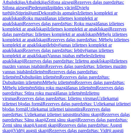
Atbalstkājas
Atbalstkājas
Sifona aizsegi
Rezerves daļas paredzētas:
Sifona aizsegi
Piederumi
Izplūdes vāciņš
Dvieļu
turētājs
Stiprinājumi
Dekoratīvās apmales
Izlietnes komplekti ar
apakšskapi
Roku mazgāšanas izlietnes komplekti ar
apakšskapi
Rezerves daļas paredzētas: Roku mazgāšanas izlietnes
komplekti ar apakšskapi
Izlietnes komplekti ar apakšskapi
Rezerves
daļas paredzētas: Izlietnes komplekti ar apakšskapi
Mēbeļu izlietnes
komplekti ar apakšskapi
Rezerves daļas paredzētas: Mēbeļu izlietnes
komplekti ar apakšskapi
Iebūvējamas izlietnes komplekti ar
apakšskapi
Rezerves daļas paredzētas: Iebūvējamas izlietnes
komplekti ar apakšskapi
Vannas istabas mēbeles
Izlietņu
apakšskapji
Rezerves daļas paredzētas: Izlietņu apakšskapji
Izlietnes
mazām vannas istabām
Rezerves daļas paredzētas: Izlietnes mazām
vannas istabām
Izlietnēm
Rezerves daļas paredzētas:
Izlietnēm
Dubultajām izlietnēm
Rezerves daļas paredzētas:
Dubultajām izlietnēm
Mēbeļu izlietnēm
Rezerves daļas paredzētas:
Mēbeļu izlietnēm
Stūra roku mazgāšanas izlietnēm
Rezerves daļas
paredzētas: Stūra roku mazgāšanas izlietnēm
Izlietņu
virsmas
Rezerves daļas paredzētas: Izlietņu virsmas
Uzliekamai
izlietnei bļodas formā
Rezerves daļas paredzētas: Uzliekamai izlietnei
bļodas formā
Uzliekamai izlietnei taisnstūra
Rezerves daļas
paredzētas: Uzliekamai izlietnei taisnstūra
Sānu skapji
Rezerves daļas
paredzētas: Sānu skapji
Zemi sānu skapji
Rezerves daļas paredzētas:
Zemi sānu skapji
Augsti skapji
Rezerves daļas paredzētas: Augsti
skapji
Vidēji augsti skapji
Rezerves daļas paredzētas: Vidēji augsti