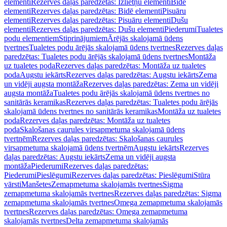
elementi
Rezerves daļas paredzētas: Izlietņu elementi
Bidē
elementi
Rezerves daļas paredzētas: Bidē elementi
Pisuāru
elementi
Rezerves daļas paredzētas: Pisuāru elementi
Dušu
elementi
Rezerves daļas paredzētas: Dušu elementi
Piederumi
Tualetes
podu elementiem
Stiprinājumiem
Ārējās skalojamā ūdens
tvertnes
Tualetes podu ārējās skalojamā ūdens tvertnes
Rezerves daļas
paredzētas: Tualetes podu ārējās skalojamā ūdens tvertnes
Montāža
uz tualetes poda
Rezerves daļas paredzētas: Montāža uz tualetes
poda
Augstu iekārts
Rezerves daļas paredzētas: Augstu iekārts
Zema
un vidēji augsta montāža
Rezerves daļas paredzētas: Zema un vidēji
augsta montāža
Tualetes podu ārējās skalojamā ūdens tvertnes no
sanitārās keramikas
Rezerves daļas paredzētas: Tualetes podu ārējās
skalojamā ūdens tvertnes no sanitārās keramikas
Montāža uz tualetes
poda
Rezerves daļas paredzētas: Montāža uz tualetes
poda
Skalošanas caurules virsapmetuma skalojamā ūdens
tvertnēm
Rezerves daļas paredzētas: Skalošanas caurules
virsapmetuma skalojamā ūdens tvertnēm
Augstu iekārts
Rezerves
daļas paredzētas: Augstu iekārts
Zema un vidēji augsta
montāža
Piederumi
Rezerves daļas paredzētas:
Piederumi
Pieslēgumi
Rezerves daļas paredzētas: Pieslēgumi
Stūra
vārsti
Manšetes
Zemapmetuma skalojamās tvertnes
Sigma
zemapmetuma skalojamās tvertnes
Rezerves daļas paredzētas: Sigma
zemapmetuma skalojamās tvertnes
Omega zemapmetuma skalojamās
tvertnes
Rezerves daļas paredzētas: Omega zemapmetuma
skalojamās tvertnes
Delta zemapmetuma skalojamās