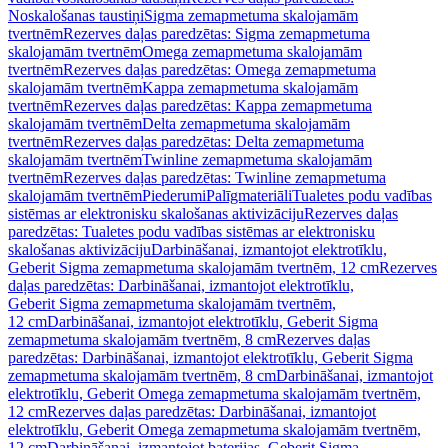
Noskalošanas taustiņi
Sigma zemapmetuma skalojamām
tvertnēm
Rezerves daļas paredzētas: Sigma zemapmetuma
skalojamām tvertnēm
Omega zemapmetuma skalojamām
tvertnēm
Rezerves daļas paredzētas: Omega zemapmetuma
skalojamām tvertnēm
Kappa zemapmetuma skalojamām
tvertnēm
Rezerves daļas paredzētas: Kappa zemapmetuma
skalojamām tvertnēm
Delta zemapmetuma skalojamām
tvertnēm
Rezerves daļas paredzētas: Delta zemapmetuma
skalojamām tvertnēm
Twinline zemapmetuma skalojamām
tvertnēm
Rezerves daļas paredzētas: Twinline zemapmetuma
skalojamām tvertnēm
Piederumi
Palīgmateriāli
Tualetes podu vadības
sistēmas ar elektronisku skalošanas aktivizāciju
Rezerves daļas
paredzētas: Tualetes podu vadības sistēmas ar elektronisku
skalošanas aktivizāciju
Darbināšanai, izmantojot elektrotīklu,
Geberit Sigma zemapmetuma skalojamām tvertnēm, 12 cm
Rezerves
daļas paredzētas: Darbināšanai, izmantojot elektrotīklu,
Geberit Sigma zemapmetuma skalojamām tvertnēm,
12 cm
Darbināšanai, izmantojot elektrotīklu, Geberit Sigma
zemapmetuma skalojamām tvertnēm, 8 cm
Rezerves daļas
paredzētas: Darbināšanai, izmantojot elektrotīklu, Geberit Sigma
zemapmetuma skalojamām tvertnēm, 8 cm
Darbināšanai, izmantojot
elektrotīklu, Geberit Omega zemapmetuma skalojamām tvertnēm,
12 cm
Rezerves daļas paredzētas: Darbināšanai, izmantojot
elektrotīklu, Geberit Omega zemapmetuma skalojamām tvertnēm,
12 cm
Darbināšanai, izmantojot baterijas, Geberit Sigma