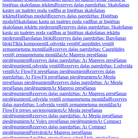
higiēnas skalošanas iekārtu
Rezerves daļas paredzētas: Skalošanas
kastes un tualetes poda vadība ar higiēnas skalošanas
iekārtu
Higiēnas moduļi
Rezerves daļas paredzētas: Higiēnas
moduļi
Skalošanas kastu un tualetes poda vadības ar higiēnas
skalošanas iekārtu piederumi
Rezerves daļas paredzētas: Skalošanas
kastu un tualetes poda vadības ar higiēnas skalošanas iekārtu
piederumi
Barošanas bloki
Rezerves daļas paredzētas: Barošanas
bloki
Tīkla komponenti
Lodveida ventiļi
Caurplūdes ventiļi
zemapmetuma montāžai
Rezerves daļas paredzētas: Caurplūdes
ventiļi zemapmetuma montāžai
Ar Mapress presēšanas
pieslēgumiem
Rezerves daļas paredzētas: Ar Mapress presēšanas
pieslēgumiem
Lodveida ventiļi
Rezerves daļas paredzētas: Lodveida
ventiļi
Ar FlowFit presēšanas pieslēgumiem
Rezerves daļas
paredzētas: Ar FlowFit presēšanas pieslēgumiem
Ar Mepla
presēšanas pieslēgumiem
Rezerves daļas paredzētas: Ar Mepla
presēšanas pieslēgumiem
Ar Mapress presēšanas
pieslēgumiem
Rezerves daļas paredzētas: Ar Mapress presēšanas
pieslēgumiem
Lodveida ventiļi zemapmetuma montāžai
Rezerves
daļas paredzētas: Lodveida ventiļi zemapmetuma montāžai
Ar
FlowFit preses savienojumiem
Ar Mepla presēšanas
pieslēgumiem
Rezerves daļas paredzētas: Ar Mepla presēšanas
pieslēgumiem
Ar Volex presēšanas pieslēgumiem
Ar Compact
pieslēgumiem
Rezerves daļas paredzētas: Ar Compact
pieslēgumiem
Pretvārsti
Ar Mapress presēšanas
pieslēgumiem
Apsildes atgaisošanas vārsti
Ātrās atgaisošanas