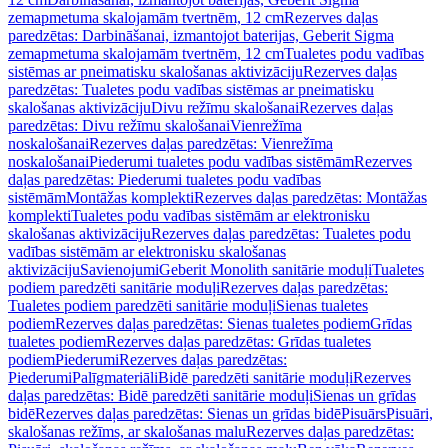
zemapmetuma skalojamām tvertnēm, 12 cm
Rezerves daļas
paredzētas: Darbināšanai, izmantojot baterijas, Geberit Sigma
zemapmetuma skalojamām tvertnēm, 12 cm
Tualetes podu vadības
sistēmas ar pneimatisku skalošanas aktivizāciju
Rezerves daļas
paredzētas: Tualetes podu vadības sistēmas ar pneimatisku
skalošanas aktivizāciju
Divu režīmu skalošanai
Rezerves daļas
paredzētas: Divu režīmu skalošanai
Vienrežīma
noskalošanai
Rezerves daļas paredzētas: Vienrežīma
noskalošanai
Piederumi tualetes podu vadības sistēmām
Rezerves
daļas paredzētas: Piederumi tualetes podu vadības
sistēmām
Montāžas komplekti
Rezerves daļas paredzētas: Montāžas
komplekti
Tualetes podu vadības sistēmām ar elektronisku
skalošanas aktivizāciju
Rezerves daļas paredzētas: Tualetes podu
vadības sistēmām ar elektronisku skalošanas
aktivizāciju
Savienojumi
Geberit Monolith sanitārie moduļi
Tualetes
podiem paredzēti sanitārie moduļi
Rezerves daļas paredzētas:
Tualetes podiem paredzēti sanitārie moduļi
Sienas tualetes
podiem
Rezerves daļas paredzētas: Sienas tualetes podiem
Grīdas
tualetes podiem
Rezerves daļas paredzētas: Grīdas tualetes
podiem
Piederumi
Rezerves daļas paredzētas:
Piederumi
Palīgmateriāli
Bidē paredzēti sanitārie moduļi
Rezerves
daļas paredzētas: Bidē paredzēti sanitārie moduļi
Sienas un grīdas
bidē
Rezerves daļas paredzētas: Sienas un grīdas bidē
Pisuārs
Pisuāri,
skalošanas režīms, ar skalošanas malu
Rezerves daļas paredzētas: