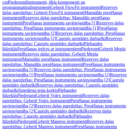
cm
Piederumi
Instrumenti, tīkla komponenti un
programmatūra
Instrumenti
Geberit FlowFit instrumenti
Rezerves
daļas paredzētas: Geberit FlowFit instrumenti
Manuālās presēšanas
instrumenti
Rezerves daļas paredzētas: Manuālās presēšanas
instrumenti
Presēšanas instrumentu savietojamība [1]
Rezerves daļas
paredzētas: Presēšanas instrumentu savietojamība [1]
Presēšanas
instrumentu savietojamība [2]
Rezerves daļas paredzētas: Presēšanas
instrumentu savietojamība [2]
Cauruļu apstrādes darbarīki
Rezerves
daļas paredzētas: Cauruļu apstrādes darbarīki
Pārbaudes
līdzeklis
Presēšanas ierīces ar instrumentiem
Piederumi
Geberit Mepla
instrumenti
Rezerves daļas paredzētas: Geberit Mepla
instrumenti
Manuālās presēšanas instrumenti
Rezerves daļas
paredzētas: Manuālās presēšanas instrumenti
Presēšanas instrumentu
savienojamība [1]
Rezerves daļas paredzētas: Presēšanas instrumentu
savienojamība [1]
Presēšanas instrumentu savienojamība [2]
Rezerves
daļas paredzētas: Presēšanas instrumentu savienojamība [2]
Cauruļu
apstrādes darbarīki
Rezerves daļas paredzētas: Cauruļu apstrādes
darbarīki
Spiediena testa korķis
Pārbaudes
līdzeklis
Piederumi
Geberit Volex instrumenti
Rezerves daļas
paredzētas: Geberit Volex instrumenti
Presēšanas instrumentu
savienojamība [2]
Rezerves daļas paredzētas: Presēšanas instrumentu
savienojamība [2]
Cauruļu apstrādes darbarīki
Rezerves daļas
paredzētas: Cauruļu apstrādes darbarīki
Pārbaudes
līdzeklis
Piederumi
Geberit Mapress instrumenti
Rezerves daļas
paredzētas: Geberit Mapress instrumenti
Presēšanas instrumentu