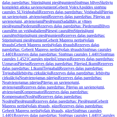
daļas paredzētas: Stiprinājumi pieslēgumiem
Sistēmas blīves
Skrūvju
komplekti atloku savienojumiem
Geberit Volex
Apsildes sistēmu
caurules SL
Veidgabali
Rezerves daļas paredzētas: Veidgabali
Pārejas
un savienojumi, atvienojami
Rezerves daļas paredzētas: Pārejas un
savienojumi, atvienojami
Pieslēgumi
Sadalītājs ar vītnes
pieslēgumu
Piederumi
Rezerves daļas paredzētas: Piederumi
Blīves
caurulēm un veidgabaliem
Pārsegi caurulēm
Stiprinājumi
caurulēm
Stiprinājumi pieslēgumiem
Rezerves daļas paredzētas:
Stiprinājumi pieslēgumiem
Geberit Mapress nerūsējošais
tērauds
Geberit Mapress nerūsējošais tērauds
Rezerves daļas
paredzētas: Geberit Mapress nerūsējošais tērauds
Sistēmas caurules
1.4401
Rezerves daļas paredzētas: Sistēmas caurules 1.4401
Sistēmas
caurules 1.4521
Caurules nipelis
Uzmavas
Rezerves daļas paredzētas:
Uzmavas
Pārejas
Rezerves daļas paredzētas: Pārejas
Līkumi
Rezerves
daļas paredzētas: Līkumi
Trejgabali
Rezerves daļas paredzētas:
Trejgabali
Iebūvēta cirkulācija
Rezerves daļas paredzētas: Iebūvēta
cirkulācija
Neatvienojamas pārejas
Rezerves daļas paredzētas:
Neatvienojamas pārejas
Pārejas un savienojumi,
atvienojami
Rezerves daļas paredzētas: Pārejas un savienojumi,
atvienojami
Kompensatori
Rezerves daļas paredzētas:
Kompensatori
Noslēgi
Rezerves daļas paredzētas:
Noslēgi
Pieslēgumi
Rezerves daļas paredzētas: Pieslēgumi
Geberit
Mapress nerūsējošais tērauds, gāze
Rezerves daļas paredzētas:
Geberit Mapress nerūsējošais tērauds, gāze
Sistēmas caurules
1.4401
Rezerves daļas paredzētas: Sistēmas caurules 1.4401
Caurules