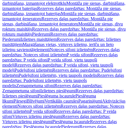
darbināšana, izmantojot elektrotīklu
Montāža pie sienas, darbināšana,
izmantojot baterijas
Rezerves daļas paredzētas: Montāža pie sienas,
darbināšana, izmantojot baterijas
Montāža pie sienas, darbināšana,
izmantojot ģeneratoru
Rezerves daļas paredzētas: Montāža pie
sienas, darbināšana, izmantojot ģeneratoru
Montāža pie sienas, divu
rokturu maisītājs
Rezerves daļas paredzētas: Montāža pie sienas, divu
rokturu maisītājs
Piederumi
Rezerves daļas paredzētas:
Piederumi
Izlietnes maisītājiem
Rezerves daļas paredzētas: Izlietnes
maisītājiem
Mazgāšanas vietas, virtuves izlietņu, ierīču un lieto
izlietņu savienotājelementi
Noteces sifoni izlietnēm
Rezerves daļas
paredzētas: Noteces sifoni izlietnēm
P veida sifoni
Rezerves daļas
paredzētas: P veida sifoni
P veida sifoni, vietu taupoši
modeļi
Rezerves daļas paredzētas: P veida sifoni, vietu taupoši
modeļi
Pudeļsifoni izlietnēm
Rezerves daļas paredzētas: Pudeļsifoni
izlietnēm
Pudeļsifoni izlietnēm, vietu taupošs modelis
Rezerves daļas
paredzētas: Pudeļsifoni izlietnēm, vietu taupošs
modelis
Zemapmetuma sifoni
Rezerves daļas paredzētas:
Zemapmetuma sifoni
Izlietnes pieslēgumi
Rezerves daļas paredzētas:
Izlietnes pieslēgumi
Pieslēguma īscaurule
Pieslēguma
līkumi
Pārsegi
Blīvējumi
Vertikālās caurules
Pagarinājumi
Aktivizācijas
elementi
Noteces sifoni izlietnēm
Rezerves daļas paredzētas: Noteces
sifoni izlietnēm
P veida sifoni
Rezerves daļas paredzētas: P veida
sifoni
Virtuves izlietņu pieslēgumi
Rezerves daļas paredzētas:
Virtuves izlietņu pieslēgumi
Pieslēguma īscaurule
Rezerves daļas
paredzētas: Pieslēguma īscaurule
Piederumi
Rezerves daļas