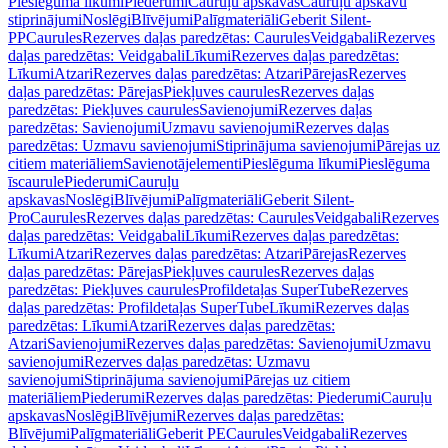
Pieslēguma līkumi
Piederumi
Cauruļu apskavas
Cauruļu apskavu
stiprinājumi
Noslēgi
Blīvējumi
Palīgmateriāli
Geberit Silent-
PP
Caurules
Rezerves daļas paredzētas: Caurules
Veidgabali
Rezerves
daļas paredzētas: Veidgabali
Līkumi
Rezerves daļas paredzētas:
Līkumi
Atzari
Rezerves daļas paredzētas: Atzari
Pārejas
Rezerves
daļas paredzētas: Pārejas
Piekļuves caurules
Rezerves daļas
paredzētas: Piekļuves caurules
Savienojumi
Rezerves daļas
paredzētas: Savienojumi
Uzmavu savienojumi
Rezerves daļas
paredzētas: Uzmavu savienojumi
Stiprinājuma savienojumi
Pārejas uz
citiem materiāliem
Savienotājelementi
Pieslēguma līkumi
Pieslēguma
īscaurule
Piederumi
Cauruļu
apskavas
Noslēgi
Blīvējumi
Palīgmateriāli
Geberit Silent-
Pro
Caurules
Rezerves daļas paredzētas: Caurules
Veidgabali
Rezerves
daļas paredzētas: Veidgabali
Līkumi
Rezerves daļas paredzētas:
Līkumi
Atzari
Rezerves daļas paredzētas: Atzari
Pārejas
Rezerves
daļas paredzētas: Pārejas
Piekļuves caurules
Rezerves daļas
paredzētas: Piekļuves caurules
Profildetaļas SuperTube
Rezerves
daļas paredzētas: Profildetaļas SuperTube
Līkumi
Rezerves daļas
paredzētas: Līkumi
Atzari
Rezerves daļas paredzētas:
Atzari
Savienojumi
Rezerves daļas paredzētas: Savienojumi
Uzmavu
savienojumi
Rezerves daļas paredzētas: Uzmavu
savienojumi
Stiprinājuma savienojumi
Pārejas uz citiem
materiāliem
Piederumi
Rezerves daļas paredzētas: Piederumi
Cauruļu
apskavas
Noslēgi
Blīvējumi
Rezerves daļas paredzētas:
Blīvējumi
Palīgmateriāli
Geberit PE
Caurules
Veidgabali
Rezerves