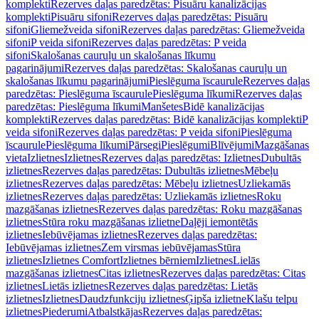
komplekti
Rezerves daļas paredzētas: Pisuāru kanalizācijas
komplekti
Pisuāru sifoni
Rezerves daļas paredzētas: Pisuāru
sifoni
Gliemežveida sifoni
Rezerves daļas paredzētas: Gliemežveida
sifoni
P veida sifoni
Rezerves daļas paredzētas: P veida
sifoni
Skalošanas cauruļu un skalošanas līkumu
pagarinājumi
Rezerves daļas paredzētas: Skalošanas cauruļu un
skalošanas līkumu pagarinājumi
Pieslēguma īscaurule
Rezerves daļas
paredzētas: Pieslēguma īscaurule
Pieslēguma līkumi
Rezerves daļas
paredzētas: Pieslēguma līkumi
Manšetes
Bidē kanalizācijas
komplekti
Rezerves daļas paredzētas: Bidē kanalizācijas komplekti
P
veida sifoni
Rezerves daļas paredzētas: P veida sifoni
Pieslēguma
īscaurule
Pieslēguma līkumi
Pārsegi
Pieslēgumi
Blīvējumi
Mazgāšanas
vieta
Izlietnes
Izlietnes
Rezerves daļas paredzētas: Izlietnes
Dubultās
izlietnes
Rezerves daļas paredzētas: Dubultās izlietnes
Mēbeļu
izlietnes
Rezerves daļas paredzētas: Mēbeļu izlietnes
Uzliekamās
izlietnes
Rezerves daļas paredzētas: Uzliekamās izlietnes
Roku
mazgāšanas izlietnes
Rezerves daļas paredzētas: Roku mazgāšanas
izlietnes
Stūra roku mazgāšanas izlietne
Daļēji iemontētās
izlietnes
Iebūvējamas izlietnes
Rezerves daļas paredzētas:
Iebūvējamas izlietnes
Zem virsmas iebūvējamas
Stūra
izlietnes
Izlietnes Comfort
Izlietnes bērniem
Izlietnes
Lielās
mazgāšanas izlietnes
Citas izlietnes
Rezerves daļas paredzētas: Citas
izlietnes
Lietās izlietnes
Rezerves daļas paredzētas: Lietās
izlietnes
Izlietnes
Daudzfunkciju izlietnes
Ģipša izlietne
Klašu telpu
izlietnes
Piederumi
Atbalstkājas
Rezerves daļas paredzētas: