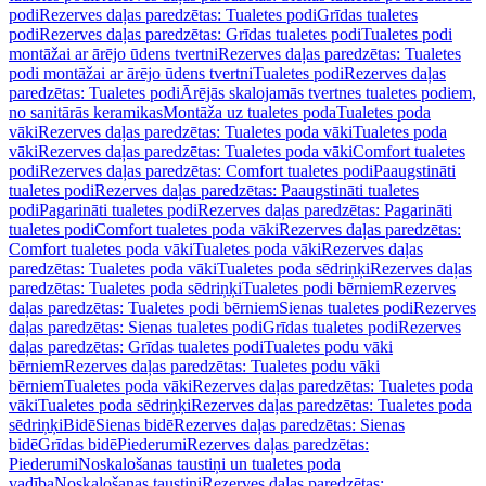
podi
Rezerves daļas paredzētas: Tualetes podi
Grīdas tualetes
podi
Rezerves daļas paredzētas: Grīdas tualetes podi
Tualetes podi
montāžai ar ārējo ūdens tvertni
Rezerves daļas paredzētas: Tualetes
podi montāžai ar ārējo ūdens tvertni
Tualetes podi
Rezerves daļas
paredzētas: Tualetes podi
Ārējās skalojamās tvertnes tualetes podiem,
no sanitārās keramikas
Montāža uz tualetes poda
Tualetes poda
vāki
Rezerves daļas paredzētas: Tualetes poda vāki
Tualetes poda
vāki
Rezerves daļas paredzētas: Tualetes poda vāki
Comfort tualetes
podi
Rezerves daļas paredzētas: Comfort tualetes podi
Paaugstināti
tualetes podi
Rezerves daļas paredzētas: Paaugstināti tualetes
podi
Pagarināti tualetes podi
Rezerves daļas paredzētas: Pagarināti
tualetes podi
Comfort tualetes poda vāki
Rezerves daļas paredzētas:
Comfort tualetes poda vāki
Tualetes poda vāki
Rezerves daļas
paredzētas: Tualetes poda vāki
Tualetes poda sēdriņķi
Rezerves daļas
paredzētas: Tualetes poda sēdriņķi
Tualetes podi bērniem
Rezerves
daļas paredzētas: Tualetes podi bērniem
Sienas tualetes podi
Rezerves
daļas paredzētas: Sienas tualetes podi
Grīdas tualetes podi
Rezerves
daļas paredzētas: Grīdas tualetes podi
Tualetes podu vāki
bērniem
Rezerves daļas paredzētas: Tualetes podu vāki
bērniem
Tualetes poda vāki
Rezerves daļas paredzētas: Tualetes poda
vāki
Tualetes poda sēdriņķi
Rezerves daļas paredzētas: Tualetes poda
sēdriņķi
Bidē
Sienas bidē
Rezerves daļas paredzētas: Sienas
bidē
Grīdas bidē
Piederumi
Rezerves daļas paredzētas:
Piederumi
Noskalošanas taustiņi un tualetes poda
vadība
Noskalošanas taustiņi
Rezerves daļas paredzētas: