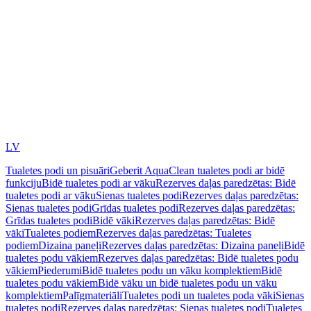
LV
Tualetes podi un pisuāri
Geberit AquaClean tualetes podi ar bidē
funkciju
Bidē tualetes podi ar vāku
Rezerves daļas paredzētas: Bidē
tualetes podi ar vāku
Sienas tualetes podi
Rezerves daļas paredzētas:
Sienas tualetes podi
Grīdas tualetes podi
Rezerves daļas paredzētas:
Grīdas tualetes podi
Bidē vāki
Rezerves daļas paredzētas: Bidē
vāki
Tualetes podiem
Rezerves daļas paredzētas: Tualetes
podiem
Dizaina paneļi
Rezerves daļas paredzētas: Dizaina paneļi
Bidē
tualetes podu vākiem
Rezerves daļas paredzētas: Bidē tualetes podu
vākiem
Piederumi
Bidē tualetes podu un vāku komplektiem
Bidē
tualetes podu vākiem
Bidē vāku un bidē tualetes podu un vāku
komplektiem
Palīgmateriāli
Tualetes podi un tualetes poda vāki
Sienas
tualetes podi
Rezerves daļas paredzētas: Sienas tualetes podi
Tualetes