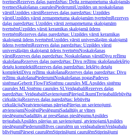
tvertnes
Rezerves daļas paredzētas: Delta zemapmetuma skalojamās
tvertnes
Skalošanas caurules
Piederumi
Uzpildes un noskalošanas
vārsti
Uzpildes vārsti
Rezerves daļas paredzētas: Uzpildes
vārsti
Uzpildes vārsti zemapmetuma skalojamām tvertnēm
Rezerves
daļas paredzētas: Uzpildes vārsti zemapmetuma skalojamām
tvertnēm
Uzpildes vārsti keramikas skalojamā ūdens
tvertnēm
Rezerves daļas paredzētas: Uzpildes vārsti keramikas
skalojamā ūdens tvertnēm
Uzpildes vārsti universālajām skalojamā
ūdens tvertnēm
Rezerves daļas paredzētas: Uzpildes vārsti
universālajām skalojamā ūdens tvertnēm
Noskalošanas
vārsti
Rezerves daļas paredzētas: Noskalošanas vārsti
Divu režīmu
skalošana
Rezerves daļas paredzētas: Divu režīmu skalošana
Iekšējo
detaļu komplekti
Rezerves daļas paredzētas: Iekšējo detaļu
komplekti
Divu režīmu skalošana
Rezerves daļas paredzētas: Divu
režīmu skalošana
Piederumi
Noskalošanas pogas
Padeves
sistēmas
Geberit FlowFit
Sistēmu caurules ML
Apsildes sistēmu
caurules ML
Sistēmu caurules SL
Veidgabali
Rezerves daļas
paredzētas: Veidgabali
Savienojumi
Pārejas
Līkumi
Trejgabali
Iebūvēta
cirkulācija
Rezerves daļas paredzētas: Iebūvēta
cirkulācija
Neatvienojamas pārejas
Pārejas un savienojumi,
atvienojami
Noslēgi
Pieslēgumi
Sadalītājs ar vītnes
pieslēgumu
Sadalītājs ar presēšanas pieslēgumu
Apsildes
trejgabals
Apsildes pārejas un savienojumi, atvienojami
Apsildes
pieslēgumi
Piederumi
Blīves caurulēm un veidgabaliem
Veidgabalu
blīvējumi
Pārsegi caurulēm
Stiprinājumi caurulēm
Stiprinājumi