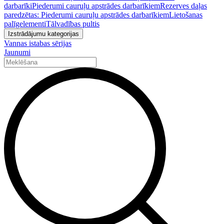
darbarīki
Piederumi cauruļu apstrādes darbarīkiem
Rezerves daļas
paredzētas: Piederumi cauruļu apstrādes darbarīkiem
Lietošanas
palīgelementi
Tālvadības pultis
Izstrādājumu kategorijas
Vannas istabas sērijas
Jaunumi