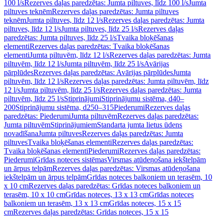
100 l/s
Rezerves daļas paredzētas: Jumta piltuves, līdz 100 l/s
Jumta
piltuves teknēm
Rezerves daļas paredzētas: Jumta piltuves
teknēm
Jumta piltuves, līdz 12 l/s
Rezerves daļas paredzētas: Jumta
piltuves, līdz 12 l/s
Jumta piltuves, līdz 25 l/s
Rezerves daļas
paredzētas: Jumta piltuves, līdz 25 l/s
Tvaika bloķēšanas
elementi
Rezerves daļas paredzētas: Tvaika bloķēšanas
elementi
Jumta piltuvēm, līdz 12 l/s
Rezerves daļas paredzētas: Jumta
piltuvēm, līdz 12 l/s
Jumta piltuvēm, līdz 25 l/s
Avārijas
pārplūdes
Rezerves daļas paredzētas: Avārijas pārplūdes
Jumta
piltuvēm, līdz 12 l/s
Rezerves daļas paredzētas: Jumta piltuvēm, līdz
12 l/s
Jumta piltuvēm, līdz 25 l/s
Rezerves daļas paredzētas: Jumta
piltuvēm, līdz 25 l/s
Stiprinājumi
Stiprinājumu sistēma, d40–
200
Stiprinājumu sistēma, d250–315
Piederumi
Rezerves daļas
paredzētas: Piederumi
Jumta piltuvēm
Rezerves daļas paredzētas:
Jumta piltuvēm
Stiprinājumiem
Standarta jumta lietus ūdens
novadīšana
Jumta piltuves
Rezerves daļas paredzētas: Jumta
piltuves
Tvaika bloķēšanas elementi
Rezerves daļas paredzētas:
Tvaika bloķēšanas elementi
Piederumi
Rezerves daļas paredzētas:
Piederumi
Grīdas noteces sistēmas
Virsmas atūdeņošana iekštelpām
un ārpus telpām
Rezerves daļas paredzētas: Virsmas atūdeņošana
iekštelpām un ārpus telpām
Grīdas noteces balkoniem un terasēm, 10
x 10 cm
Rezerves daļas paredzētas: Grīdas noteces balkoniem un
terasēm, 10 x 10 cm
Grīdas noteces, 13 x 13 cm
Grīdas noteces
balkoniem un terasēm, 13 x 13 cm
Grīdas noteces, 15 x 15
cm
Rezerves daļas paredzētas: Grīdas noteces, 15 x 15