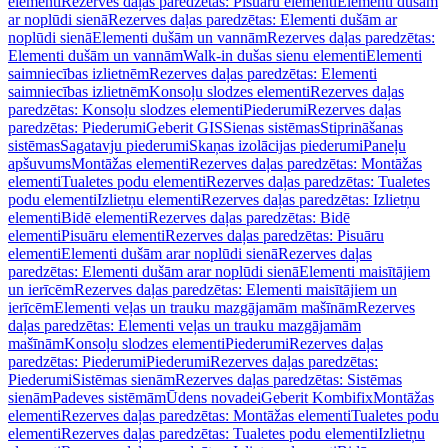
elementi
Rezerves daļas paredzētas: Pisuāru elementi
Elementi dušām
ar noplūdi sienā
Rezerves daļas paredzētas: Elementi dušām ar
noplūdi sienā
Elementi dušām un vannām
Rezerves daļas paredzētas:
Elementi dušām un vannām
Walk-in dušas sienu elementi
Elementi
saimniecības izlietnēm
Rezerves daļas paredzētas: Elementi
saimniecības izlietnēm
Konsoļu slodzes elementi
Rezerves daļas
paredzētas: Konsoļu slodzes elementi
Piederumi
Rezerves daļas
paredzētas: Piederumi
Geberit GIS
Sienas sistēmas
Stiprināšanas
sistēmas
Sagatavju piederumi
Skaņas izolācijas piederumi
Paneļu
apšuvums
Montāžas elementi
Rezerves daļas paredzētas: Montāžas
elementi
Tualetes podu elementi
Rezerves daļas paredzētas: Tualetes
podu elementi
Izlietņu elementi
Rezerves daļas paredzētas: Izlietņu
elementi
Bidē elementi
Rezerves daļas paredzētas: Bidē
elementi
Pisuāru elementi
Rezerves daļas paredzētas: Pisuāru
elementi
Elementi dušām arar noplūdi sienā
Rezerves daļas
paredzētas: Elementi dušām arar noplūdi sienā
Elementi maisītājiem
un ierīcēm
Rezerves daļas paredzētas: Elementi maisītājiem un
ierīcēm
Elementi veļas un trauku mazgājamām mašīnām
Rezerves
daļas paredzētas: Elementi veļas un trauku mazgājamām
mašīnām
Konsoļu slodzes elementi
Piederumi
Rezerves daļas
paredzētas: Piederumi
Piederumi
Rezerves daļas paredzētas:
Piederumi
Sistēmas sienām
Rezerves daļas paredzētas: Sistēmas
sienām
Padeves sistēmām
Ūdens novadei
Geberit Kombifix
Montāžas
elementi
Rezerves daļas paredzētas: Montāžas elementi
Tualetes podu
elementi
Rezerves daļas paredzētas: Tualetes podu elementi
Izlietņu