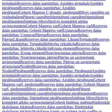
trejgabals
Rezerves daļas paredzētas: Apsildes trejgabals
Apsildes
pieslēgumi
Rezerves daļas paredzētas: Apsildes
pieslēgumi
Geberit Mapress C tērauds, piederumi
Blīves caurulēm un
veidgabaliem
Pārsegi caurulēm
Stiprinājumi caurulēm
Stiprinājumi
pieslēgumiem
Sistēmas blīves
Skrūvju komplekti atloku
savienojumiem
Geberit Mapress varš
Geberit Mapress varš
Rezerves
daļas paredzētas: Geberit Mapress varš
Uzmavas
Rezerves daļas
paredzētas: Uzmavas
Pārejas
Rezerves daļas paredzētas:
Pārejas
Līkumi
Rezerves daļas paredzētas: Līkumi
Trejgabali
Rezerves
daļas paredzētas: Trejgabali
Iebūvēta cirkulācija
Rezerves daļas
paredzētas: Iebūvēta cirkulācija
Krusta elementi
Rezerves daļas
paredzētas: Krusta elementi
Neatvienojamas pārejas
Rezerves daļas
paredzētas: Neatvienojamas pārejas
Pārejas un savienojumi,
atvienojami
Rezerves daļas paredzētas: Pārejas un savienojumi,
atvienojami
Noslēgi
Rezerves daļas paredzētas:
Noslēgi
Pieslēgumi
Rezerves daļas paredzētas: Pieslēgumi
Apsildes
trejgabals
Rezerves daļas paredzētas: Apsildes trejgabals
Apsildes
pieslēgumi
Rezerves daļas paredzētas: Apsildes pieslēgumi
Geberit
Mapress varš, piederumi
Rezerves daļas paredzētas: Geberit Mapress
varš, piederumi
Blīves caurulēm un veidgabaliem
Pārsegi
caurulēm
Stiprinājumi caurulēm
Stiprinājumi pieslēgumiem
Rezerves
daļas paredzētas: Stiprinājumi pieslēgumiem
Sistēmas blīves
Skrūvju
komplekti atloku savienojumiem
Geberit higiēnas sistēma
Higiēniskās
skalošanas iekārtas
Rezerves daļas paredzētas: Higiēniskās
skalošanas iekārtas
Skalošanas kastes un tualetes poda vadība ar