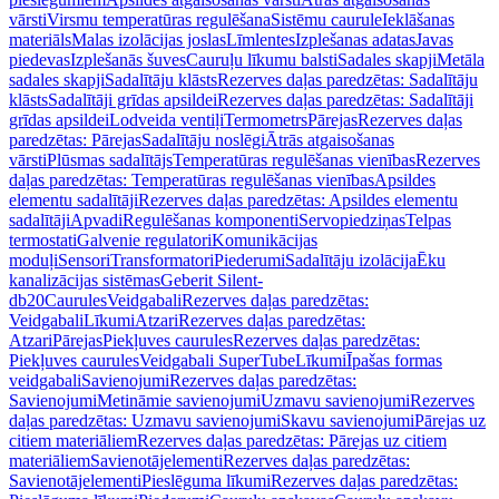
vārsti
Virsmu temperatūras regulēšana
Sistēmu caurule
Ieklāšanas
materiāls
Malas izolācijas joslas
Līmlentes
Izplešanas adatas
Javas
piedevas
Izplešanās šuves
Cauruļu līkumu balsti
Sadales skapji
Metāla
sadales skapji
Sadalītāju klāsts
Rezerves daļas paredzētas: Sadalītāju
klāsts
Sadalītāji grīdas apsildei
Rezerves daļas paredzētas: Sadalītāji
grīdas apsildei
Lodveida ventiļi
Termometrs
Pārejas
Rezerves daļas
paredzētas: Pārejas
Sadalītāju noslēgi
Ātrās atgaisošanas
vārsti
Plūsmas sadalītājs
Temperatūras regulēšanas vienības
Rezerves
daļas paredzētas: Temperatūras regulēšanas vienības
Apsildes
elementu sadalītāji
Rezerves daļas paredzētas: Apsildes elementu
sadalītāji
Apvadi
Regulēšanas komponenti
Servopiedziņas
Telpas
termostati
Galvenie regulatori
Komunikācijas
moduļi
Sensori
Transformatori
Piederumi
Sadalītāju izolācija
Ēku
kanalizācijas sistēmas
Geberit Silent-
db20
Caurules
Veidgabali
Rezerves daļas paredzētas:
Veidgabali
Līkumi
Atzari
Rezerves daļas paredzētas:
Atzari
Pārejas
Piekļuves caurules
Rezerves daļas paredzētas:
Piekļuves caurules
Veidgabali SuperTube
Līkumi
Īpašas formas
veidgabali
Savienojumi
Rezerves daļas paredzētas:
Savienojumi
Metināmie savienojumi
Uzmavu savienojumi
Rezerves
daļas paredzētas: Uzmavu savienojumi
Skavu savienojumi
Pārejas uz
citiem materiāliem
Rezerves daļas paredzētas: Pārejas uz citiem
materiāliem
Savienotājelementi
Rezerves daļas paredzētas:
Savienotājelementi
Pieslēguma līkumi
Rezerves daļas paredzētas: