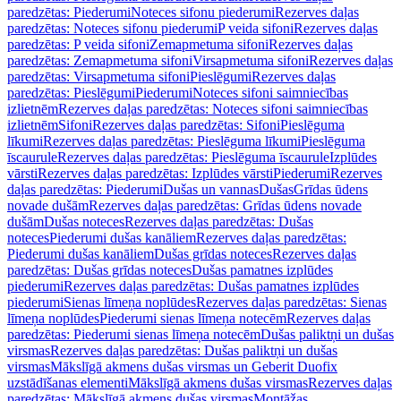
paredzētas: Piederumi
Noteces sifonu piederumi
Rezerves daļas
paredzētas: Noteces sifonu piederumi
P veida sifoni
Rezerves daļas
paredzētas: P veida sifoni
Zemapmetuma sifoni
Rezerves daļas
paredzētas: Zemapmetuma sifoni
Virsapmetuma sifoni
Rezerves daļas
paredzētas: Virsapmetuma sifoni
Pieslēgumi
Rezerves daļas
paredzētas: Pieslēgumi
Piederumi
Noteces sifoni saimniecības
izlietnēm
Rezerves daļas paredzētas: Noteces sifoni saimniecības
izlietnēm
Sifoni
Rezerves daļas paredzētas: Sifoni
Pieslēguma
līkumi
Rezerves daļas paredzētas: Pieslēguma līkumi
Pieslēguma
īscaurule
Rezerves daļas paredzētas: Pieslēguma īscaurule
Izplūdes
vārsti
Rezerves daļas paredzētas: Izplūdes vārsti
Piederumi
Rezerves
daļas paredzētas: Piederumi
Dušas un vannas
Dušas
Grīdas ūdens
novade dušām
Rezerves daļas paredzētas: Grīdas ūdens novade
dušām
Dušas noteces
Rezerves daļas paredzētas: Dušas
noteces
Piederumi dušas kanāliem
Rezerves daļas paredzētas:
Piederumi dušas kanāliem
Dušas grīdas noteces
Rezerves daļas
paredzētas: Dušas grīdas noteces
Dušas pamatnes izplūdes
piederumi
Rezerves daļas paredzētas: Dušas pamatnes izplūdes
piederumi
Sienas līmeņa noplūdes
Rezerves daļas paredzētas: Sienas
līmeņa noplūdes
Piederumi sienas līmeņa notecēm
Rezerves daļas
paredzētas: Piederumi sienas līmeņa notecēm
Dušas paliktņi un dušas
virsmas
Rezerves daļas paredzētas: Dušas paliktņi un dušas
virsmas
Mākslīgā akmens dušas virsmas un Geberit Duofix
uzstādīšanas elementi
Mākslīgā akmens dušas virsmas
Rezerves daļas
paredzētas: Mākslīgā akmens dušas virsmas
Montāžas