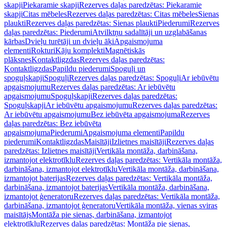
skapji
Piekaramie skapji
Rezerves daļas paredzētas: Piekaramie
skapji
Citas mēbeles
Rezerves daļas paredzētas: Citas mēbeles
Sienas
plaukti
Rezerves daļas paredzētas: Sienas plaukti
Piederumi
Rezerves
daļas paredzētas: Piederumi
Atvilktņu sadalītāji un uzglabāšanas
kārbas
Dvieļu turētāji un dvieļu āķi
Apgaismojuma
elementi
Rokturi
Kāju komplekti
Magnētiskās
plāksnes
Kontaktligzdas
Rezerves daļas paredzētas:
Kontaktligzdas
Papildu piederumi
Spoguļi un
spoguļskapji
Spoguļi
Rezerves daļas paredzētas: Spoguļi
Ar iebūvētu
apgaismojumu
Rezerves daļas paredzētas: Ar iebūvētu
apgaismojumu
Spoguļskapji
Rezerves daļas paredzētas:
Spoguļskapji
Ar iebūvētu apgaismojumu
Rezerves daļas paredzētas:
Ar iebūvētu apgaismojumu
Bez iebūvēta apgaismojuma
Rezerves
daļas paredzētas: Bez iebūvēta
apgaismojuma
Piederumi
Apgaismojuma elementi
Papildu
piederumi
Kontaktligzdas
Maisītāji
Izlietnes maisītāji
Rezerves daļas
paredzētas: Izlietnes maisītāji
Vertikāla montāža, darbināšana,
izmantojot elektrotīklu
Rezerves daļas paredzētas: Vertikāla montāža,
darbināšana, izmantojot elektrotīklu
Vertikāla montāža, darbināšana,
izmantojot baterijas
Rezerves daļas paredzētas: Vertikāla montāža,
darbināšana, izmantojot baterijas
Vertikāla montāža, darbināšana,
izmantojot ģeneratoru
Rezerves daļas paredzētas: Vertikāla montāža,
darbināšana, izmantojot ģeneratoru
Vertikāla montāža, vienas sviras
maisītājs
Montāža pie sienas, darbināšana, izmantojot
elektrotīklu
Rezerves daļas paredzētas: Montāža pie sienas,