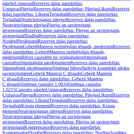
nipelis
Uzmavas
Rezerves daļas paredzētas:
Uzmavas
Pārejas
Rezerves daļas paredzētas: Pārejas
Līkumi
Rezerves
daļas paredzētas: Līkumi
Trejgabali
Rezerves daļas paredzētas:
Trejgabali
Neatvienojamas pārejas
Rezerves daļas paredzētas:
Neatvienojamas pārejas
Pārejas un savienojumi,
atvienojami
Rezerves daļas paredzētas: Pārejas un savienojumi,
atvienojami
Noslēgi
Rezerves daļas paredzētas:
Noslēgi
Pieslēgumi
Rezerves daļas paredzētas:
Pieslēgumi
GeberitMapress nerūsējošais tērauds, piederumi
Rezerves
daļas paredzētas: GeberitMapress nerūsējošais tērauds,
piederumi
Blīves caurulēm un veidgabaliem
Stiprinājumi
caurulēm
Stiprinājumi pieslēgumiem
Rezerves daļas paredzētas:
Stiprinājumi pieslēgumiem
Sistēmas blīves
Skrūvju komplekti atloku
savienojumiem
Geberit Mapress C tērauds
Geberit Mapress
C tērauds
Rezerves daļas paredzētas: Geberit Mapress
C tērauds
Sistēmas caurules 1.0034
Sistēmas caurules
1.0215
Caurules nipelis
Uzmavas
Rezerves daļas paredzētas:
Uzmavas
Pārejas
Rezerves daļas paredzētas: Pārejas
Līkumi
Rezerves
daļas paredzētas: Līkumi
Trejgabali
Rezerves daļas paredzētas:
Trejgabali
Krusta elementi
Rezerves daļas paredzētas: Krusta
elementi
Neatvienojamas pārejas
Rezerves daļas paredzētas:
Neatvienojamas pārejas
Pārejas un savienojumi,
atvienojami
Rezerves daļas paredzētas: Pārejas un savienojumi,
atvienojami
Kompensatori
Rezerves daļas paredzētas:
Kompensatori
Noslēgi
Rezerves daļas paredzētas: Noslēgi
Apsildes