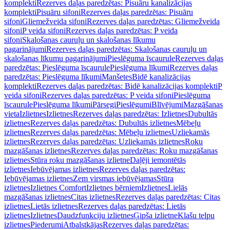
komplekti
Rezerves daļas paredzētas: Pisuāru kanalizācijas
komplekti
Pisuāru sifoni
Rezerves daļas paredzētas: Pisuāru
sifoni
Gliemežveida sifoni
Rezerves daļas paredzētas: Gliemežveida
sifoni
P veida sifoni
Rezerves daļas paredzētas: P veida
sifoni
Skalošanas cauruļu un skalošanas līkumu
pagarinājumi
Rezerves daļas paredzētas: Skalošanas cauruļu un
skalošanas līkumu pagarinājumi
Pieslēguma īscaurule
Rezerves daļas
paredzētas: Pieslēguma īscaurule
Pieslēguma līkumi
Rezerves daļas
paredzētas: Pieslēguma līkumi
Manšetes
Bidē kanalizācijas
komplekti
Rezerves daļas paredzētas: Bidē kanalizācijas komplekti
P
veida sifoni
Rezerves daļas paredzētas: P veida sifoni
Pieslēguma
īscaurule
Pieslēguma līkumi
Pārsegi
Pieslēgumi
Blīvējumi
Mazgāšanas
vieta
Izlietnes
Izlietnes
Rezerves daļas paredzētas: Izlietnes
Dubultās
izlietnes
Rezerves daļas paredzētas: Dubultās izlietnes
Mēbeļu
izlietnes
Rezerves daļas paredzētas: Mēbeļu izlietnes
Uzliekamās
izlietnes
Rezerves daļas paredzētas: Uzliekamās izlietnes
Roku
mazgāšanas izlietnes
Rezerves daļas paredzētas: Roku mazgāšanas
izlietnes
Stūra roku mazgāšanas izlietne
Daļēji iemontētās
izlietnes
Iebūvējamas izlietnes
Rezerves daļas paredzētas:
Iebūvējamas izlietnes
Zem virsmas iebūvējamas
Stūra
izlietnes
Izlietnes Comfort
Izlietnes bērniem
Izlietnes
Lielās
mazgāšanas izlietnes
Citas izlietnes
Rezerves daļas paredzētas: Citas
izlietnes
Lietās izlietnes
Rezerves daļas paredzētas: Lietās
izlietnes
Izlietnes
Daudzfunkciju izlietnes
Ģipša izlietne
Klašu telpu
izlietnes
Piederumi
Atbalstkājas
Rezerves daļas paredzētas: