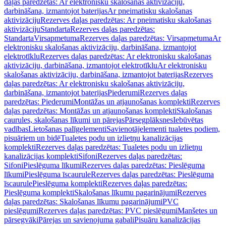
daļas paredzētas: Ar elektronisku skalošanas aktivizāciju,
darbināšana, izmantojot baterijas
Ar pneimatisku skalošanas
aktivizāciju
Rezerves daļas paredzētas: Ar pneimatisku skalošanas
aktivizāciju
Standarta
Rezerves daļas paredzētas:
Standarta
Virsapmetuma
Rezerves daļas paredzētas: Virsapmetuma
Ar
elektronisku skalošanas aktivizāciju, darbināšana, izmantojot
elektrotīklu
Rezerves daļas paredzētas: Ar elektronisku skalošanas
aktivizāciju, darbināšana, izmantojot elektrotīklu
Ar elektronisku
skalošanas aktivizāciju, darbināšana, izmantojot baterijas
Rezerves
daļas paredzētas: Ar elektronisku skalošanas aktivizāciju,
darbināšana, izmantojot baterijas
Piederumi
Rezerves daļas
paredzētas: Piederumi
Montāžas un atjaunošanas komplekti
Rezerves
daļas paredzētas: Montāžas un atjaunošanas komplekti
Skalošanas
caurules, skalošanas līkumi un pārejas
Pārsegplāksnes
Iebūvētas
vadības
Lietošanas palīgelementi
Savienotājelementi tualetes podiem,
pisuāriem un bidē
Tualetes podu un izlietņu kanalizācijas
komplekti
Rezerves daļas paredzētas: Tualetes podu un izlietņu
kanalizācijas komplekti
Sifoni
Rezerves daļas paredzētas:
Sifoni
Pieslēguma līkumi
Rezerves daļas paredzētas: Pieslēguma
līkumi
Pieslēguma īscaurule
Rezerves daļas paredzētas: Pieslēguma
īscaurule
Pieslēguma komplekti
Rezerves daļas paredzētas:
Pieslēguma komplekti
Skalošanas līkumu pagarinājumi
Rezerves
daļas paredzētas: Skalošanas līkumu pagarinājumi
PVC
pieslēgumi
Rezerves daļas paredzētas: PVC pieslēgumi
Manšetes un
pārsegvāki
Pārejas un savienojuma gabali
Pisuāru kanalizācijas