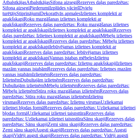
Atbalstkājas
Atbalstkājas
Sifona aizsegi
Rezerves daļas paredzētas:
Sifona aizsegi
Piederumi
Izplūdes vāciņš
Dvieļu
turētājs
Stiprinājumi
Dekoratīvās apmales
Izlietnes komplekti ar
apakšskapi
Roku mazgāšanas izlietnes komplekti ar
apakšskapi
Rezerves daļas paredzētas: Roku mazgāšanas izlietnes
komplekti ar apakšskapi
Izlietnes komplekti ar apakšskapi
Rezerves
daļas paredzētas: Izlietnes komplekti ar apakšskapi
Mēbeļu izlietnes
komplekti ar apakšskapi
Rezerves daļas paredzētas: Mēbeļu izlietnes
komplekti ar apakšskapi
Iebūvējamas izlietnes komplekti ar
apakšskapi
Rezerves daļas paredzētas: Iebūvējamas izlietnes
komplekti ar apakšskapi
Vannas istabas mēbeles
Izlietņu
apakšskapji
Rezerves daļas paredzētas: Izlietņu apakšskapji
Izlietnes
mazām vannas istabām
Rezerves daļas paredzētas: Izlietnes mazām
vannas istabām
Izlietnēm
Rezerves daļas paredzētas:
Izlietnēm
Dubultajām izlietnēm
Rezerves daļas paredzētas:
Dubultajām izlietnēm
Mēbeļu izlietnēm
Rezerves daļas paredzētas:
Mēbeļu izlietnēm
Stūra roku mazgāšanas izlietnēm
Rezerves daļas
paredzētas: Stūra roku mazgāšanas izlietnēm
Izlietņu
virsmas
Rezerves daļas paredzētas: Izlietņu virsmas
Uzliekamai
izlietnei bļodas formā
Rezerves daļas paredzētas: Uzliekamai izlietnei
bļodas formā
Uzliekamai izlietnei taisnstūra
Rezerves daļas
paredzētas: Uzliekamai izlietnei taisnstūra
Sānu skapji
Rezerves daļas
paredzētas: Sānu skapji
Zemi sānu skapji
Rezerves daļas paredzētas:
Zemi sānu skapji
Augsti skapji
Rezerves daļas paredzētas: Augsti
skapji
Vidēji augsti skapji
Rezerves daļas paredzētas: Vidēji augsti