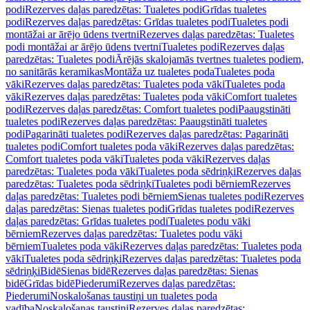
podi
Rezerves daļas paredzētas: Tualetes podi
Grīdas tualetes
podi
Rezerves daļas paredzētas: Grīdas tualetes podi
Tualetes podi
montāžai ar ārējo ūdens tvertni
Rezerves daļas paredzētas: Tualetes
podi montāžai ar ārējo ūdens tvertni
Tualetes podi
Rezerves daļas
paredzētas: Tualetes podi
Ārējās skalojamās tvertnes tualetes podiem,
no sanitārās keramikas
Montāža uz tualetes poda
Tualetes poda
vāki
Rezerves daļas paredzētas: Tualetes poda vāki
Tualetes poda
vāki
Rezerves daļas paredzētas: Tualetes poda vāki
Comfort tualetes
podi
Rezerves daļas paredzētas: Comfort tualetes podi
Paaugstināti
tualetes podi
Rezerves daļas paredzētas: Paaugstināti tualetes
podi
Pagarināti tualetes podi
Rezerves daļas paredzētas: Pagarināti
tualetes podi
Comfort tualetes poda vāki
Rezerves daļas paredzētas:
Comfort tualetes poda vāki
Tualetes poda vāki
Rezerves daļas
paredzētas: Tualetes poda vāki
Tualetes poda sēdriņķi
Rezerves daļas
paredzētas: Tualetes poda sēdriņķi
Tualetes podi bērniem
Rezerves
daļas paredzētas: Tualetes podi bērniem
Sienas tualetes podi
Rezerves
daļas paredzētas: Sienas tualetes podi
Grīdas tualetes podi
Rezerves
daļas paredzētas: Grīdas tualetes podi
Tualetes podu vāki
bērniem
Rezerves daļas paredzētas: Tualetes podu vāki
bērniem
Tualetes poda vāki
Rezerves daļas paredzētas: Tualetes poda
vāki
Tualetes poda sēdriņķi
Rezerves daļas paredzētas: Tualetes poda
sēdriņķi
Bidē
Sienas bidē
Rezerves daļas paredzētas: Sienas
bidē
Grīdas bidē
Piederumi
Rezerves daļas paredzētas:
Piederumi
Noskalošanas taustiņi un tualetes poda
vadība
Noskalošanas taustiņi
Rezerves daļas paredzētas: