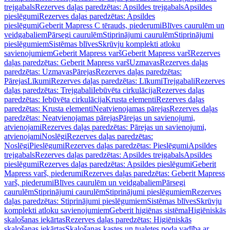
trejgabals
Rezerves daļas paredzētas: Apsildes trejgabals
Apsildes
pieslēgumi
Rezerves daļas paredzētas: Apsildes
pieslēgumi
Geberit Mapress C tērauds, piederumi
Blīves caurulēm un
veidgabaliem
Pārsegi caurulēm
Stiprinājumi caurulēm
Stiprinājumi
pieslēgumiem
Sistēmas blīves
Skrūvju komplekti atloku
savienojumiem
Geberit Mapress varš
Geberit Mapress varš
Rezerves
daļas paredzētas: Geberit Mapress varš
Uzmavas
Rezerves daļas
paredzētas: Uzmavas
Pārejas
Rezerves daļas paredzētas:
Pārejas
Līkumi
Rezerves daļas paredzētas: Līkumi
Trejgabali
Rezerves
daļas paredzētas: Trejgabali
Iebūvēta cirkulācija
Rezerves daļas
paredzētas: Iebūvēta cirkulācija
Krusta elementi
Rezerves daļas
paredzētas: Krusta elementi
Neatvienojamas pārejas
Rezerves daļas
paredzētas: Neatvienojamas pārejas
Pārejas un savienojumi,
atvienojami
Rezerves daļas paredzētas: Pārejas un savienojumi,
atvienojami
Noslēgi
Rezerves daļas paredzētas:
Noslēgi
Pieslēgumi
Rezerves daļas paredzētas: Pieslēgumi
Apsildes
trejgabals
Rezerves daļas paredzētas: Apsildes trejgabals
Apsildes
pieslēgumi
Rezerves daļas paredzētas: Apsildes pieslēgumi
Geberit
Mapress varš, piederumi
Rezerves daļas paredzētas: Geberit Mapress
varš, piederumi
Blīves caurulēm un veidgabaliem
Pārsegi
caurulēm
Stiprinājumi caurulēm
Stiprinājumi pieslēgumiem
Rezerves
daļas paredzētas: Stiprinājumi pieslēgumiem
Sistēmas blīves
Skrūvju
komplekti atloku savienojumiem
Geberit higiēnas sistēma
Higiēniskās
skalošanas iekārtas
Rezerves daļas paredzētas: Higiēniskās
skalošanas iekārtas
Skalošanas kastes un tualetes poda vadība ar