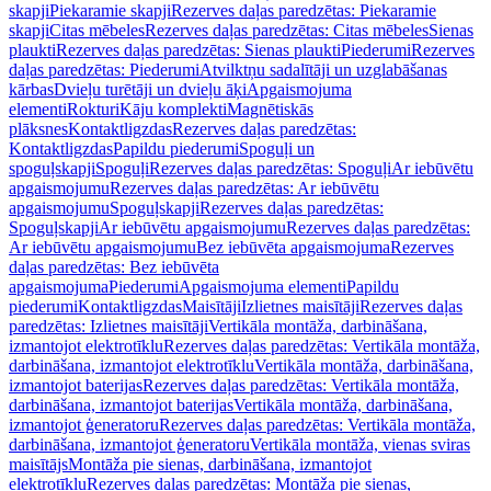
skapji
Piekaramie skapji
Rezerves daļas paredzētas: Piekaramie
skapji
Citas mēbeles
Rezerves daļas paredzētas: Citas mēbeles
Sienas
plaukti
Rezerves daļas paredzētas: Sienas plaukti
Piederumi
Rezerves
daļas paredzētas: Piederumi
Atvilktņu sadalītāji un uzglabāšanas
kārbas
Dvieļu turētāji un dvieļu āķi
Apgaismojuma
elementi
Rokturi
Kāju komplekti
Magnētiskās
plāksnes
Kontaktligzdas
Rezerves daļas paredzētas:
Kontaktligzdas
Papildu piederumi
Spoguļi un
spoguļskapji
Spoguļi
Rezerves daļas paredzētas: Spoguļi
Ar iebūvētu
apgaismojumu
Rezerves daļas paredzētas: Ar iebūvētu
apgaismojumu
Spoguļskapji
Rezerves daļas paredzētas:
Spoguļskapji
Ar iebūvētu apgaismojumu
Rezerves daļas paredzētas:
Ar iebūvētu apgaismojumu
Bez iebūvēta apgaismojuma
Rezerves
daļas paredzētas: Bez iebūvēta
apgaismojuma
Piederumi
Apgaismojuma elementi
Papildu
piederumi
Kontaktligzdas
Maisītāji
Izlietnes maisītāji
Rezerves daļas
paredzētas: Izlietnes maisītāji
Vertikāla montāža, darbināšana,
izmantojot elektrotīklu
Rezerves daļas paredzētas: Vertikāla montāža,
darbināšana, izmantojot elektrotīklu
Vertikāla montāža, darbināšana,
izmantojot baterijas
Rezerves daļas paredzētas: Vertikāla montāža,
darbināšana, izmantojot baterijas
Vertikāla montāža, darbināšana,
izmantojot ģeneratoru
Rezerves daļas paredzētas: Vertikāla montāža,
darbināšana, izmantojot ģeneratoru
Vertikāla montāža, vienas sviras
maisītājs
Montāža pie sienas, darbināšana, izmantojot
elektrotīklu
Rezerves daļas paredzētas: Montāža pie sienas,