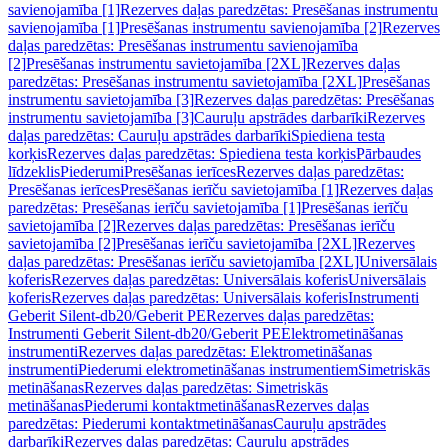
savienojamība [1]
Rezerves daļas paredzētas: Presēšanas instrumentu
savienojamība [1]
Presēšanas instrumentu savienojamība [2]
Rezerves
daļas paredzētas: Presēšanas instrumentu savienojamība
[2]
Presēšanas instrumentu savietojamība [2XL]
Rezerves daļas
paredzētas: Presēšanas instrumentu savietojamība [2XL]
Presēšanas
instrumentu savietojamība [3]
Rezerves daļas paredzētas: Presēšanas
instrumentu savietojamība [3]
Cauruļu apstrādes darbarīki
Rezerves
daļas paredzētas: Cauruļu apstrādes darbarīki
Spiediena testa
korķis
Rezerves daļas paredzētas: Spiediena testa korķis
Pārbaudes
līdzeklis
Piederumi
Presēšanas ierīces
Rezerves daļas paredzētas:
Presēšanas ierīces
Presēšanas ierīču savietojamība [1]
Rezerves daļas
paredzētas: Presēšanas ierīču savietojamība [1]
Presēšanas ierīču
savietojamība [2]
Rezerves daļas paredzētas: Presēšanas ierīču
savietojamība [2]
Presēšanas ierīču savietojamība [2XL]
Rezerves
daļas paredzētas: Presēšanas ierīču savietojamība [2XL]
Universālais
koferis
Rezerves daļas paredzētas: Universālais koferis
Universālais
koferis
Rezerves daļas paredzētas: Universālais koferis
Instrumenti
Geberit Silent-db20/Geberit PE
Rezerves daļas paredzētas:
Instrumenti Geberit Silent-db20/Geberit PE
Elektrometināšanas
instrumenti
Rezerves daļas paredzētas: Elektrometināšanas
instrumenti
Piederumi elektrometināšanas instrumentiem
Simetriskās
metināšanas
Rezerves daļas paredzētas: Simetriskās
metināšanas
Piederumi kontaktmetināšanas
Rezerves daļas
paredzētas: Piederumi kontaktmetināšanas
Cauruļu apstrādes
darbarīki
Rezerves daļas paredzētas: Cauruļu apstrādes