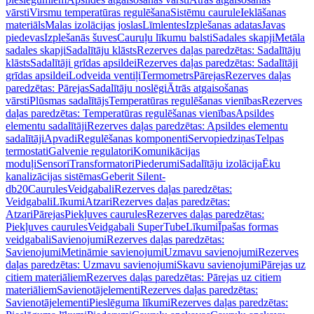
vārsti
Virsmu temperatūras regulēšana
Sistēmu caurule
Ieklāšanas
materiāls
Malas izolācijas joslas
Līmlentes
Izplešanas adatas
Javas
piedevas
Izplešanās šuves
Cauruļu līkumu balsti
Sadales skapji
Metāla
sadales skapji
Sadalītāju klāsts
Rezerves daļas paredzētas: Sadalītāju
klāsts
Sadalītāji grīdas apsildei
Rezerves daļas paredzētas: Sadalītāji
grīdas apsildei
Lodveida ventiļi
Termometrs
Pārejas
Rezerves daļas
paredzētas: Pārejas
Sadalītāju noslēgi
Ātrās atgaisošanas
vārsti
Plūsmas sadalītājs
Temperatūras regulēšanas vienības
Rezerves
daļas paredzētas: Temperatūras regulēšanas vienības
Apsildes
elementu sadalītāji
Rezerves daļas paredzētas: Apsildes elementu
sadalītāji
Apvadi
Regulēšanas komponenti
Servopiedziņas
Telpas
termostati
Galvenie regulatori
Komunikācijas
moduļi
Sensori
Transformatori
Piederumi
Sadalītāju izolācija
Ēku
kanalizācijas sistēmas
Geberit Silent-
db20
Caurules
Veidgabali
Rezerves daļas paredzētas:
Veidgabali
Līkumi
Atzari
Rezerves daļas paredzētas:
Atzari
Pārejas
Piekļuves caurules
Rezerves daļas paredzētas:
Piekļuves caurules
Veidgabali SuperTube
Līkumi
Īpašas formas
veidgabali
Savienojumi
Rezerves daļas paredzētas:
Savienojumi
Metināmie savienojumi
Uzmavu savienojumi
Rezerves
daļas paredzētas: Uzmavu savienojumi
Skavu savienojumi
Pārejas uz
citiem materiāliem
Rezerves daļas paredzētas: Pārejas uz citiem
materiāliem
Savienotājelementi
Rezerves daļas paredzētas:
Savienotājelementi
Pieslēguma līkumi
Rezerves daļas paredzētas: