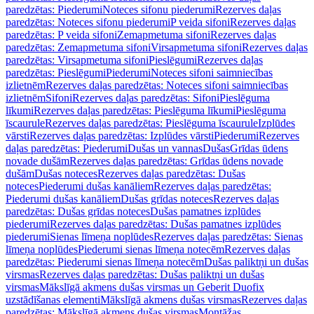
paredzētas: Piederumi
Noteces sifonu piederumi
Rezerves daļas
paredzētas: Noteces sifonu piederumi
P veida sifoni
Rezerves daļas
paredzētas: P veida sifoni
Zemapmetuma sifoni
Rezerves daļas
paredzētas: Zemapmetuma sifoni
Virsapmetuma sifoni
Rezerves daļas
paredzētas: Virsapmetuma sifoni
Pieslēgumi
Rezerves daļas
paredzētas: Pieslēgumi
Piederumi
Noteces sifoni saimniecības
izlietnēm
Rezerves daļas paredzētas: Noteces sifoni saimniecības
izlietnēm
Sifoni
Rezerves daļas paredzētas: Sifoni
Pieslēguma
līkumi
Rezerves daļas paredzētas: Pieslēguma līkumi
Pieslēguma
īscaurule
Rezerves daļas paredzētas: Pieslēguma īscaurule
Izplūdes
vārsti
Rezerves daļas paredzētas: Izplūdes vārsti
Piederumi
Rezerves
daļas paredzētas: Piederumi
Dušas un vannas
Dušas
Grīdas ūdens
novade dušām
Rezerves daļas paredzētas: Grīdas ūdens novade
dušām
Dušas noteces
Rezerves daļas paredzētas: Dušas
noteces
Piederumi dušas kanāliem
Rezerves daļas paredzētas:
Piederumi dušas kanāliem
Dušas grīdas noteces
Rezerves daļas
paredzētas: Dušas grīdas noteces
Dušas pamatnes izplūdes
piederumi
Rezerves daļas paredzētas: Dušas pamatnes izplūdes
piederumi
Sienas līmeņa noplūdes
Rezerves daļas paredzētas: Sienas
līmeņa noplūdes
Piederumi sienas līmeņa notecēm
Rezerves daļas
paredzētas: Piederumi sienas līmeņa notecēm
Dušas paliktņi un dušas
virsmas
Rezerves daļas paredzētas: Dušas paliktņi un dušas
virsmas
Mākslīgā akmens dušas virsmas un Geberit Duofix
uzstādīšanas elementi
Mākslīgā akmens dušas virsmas
Rezerves daļas
paredzētas: Mākslīgā akmens dušas virsmas
Montāžas