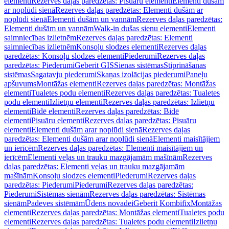
elementi
Rezerves daļas paredzētas: Pisuāru elementi
Elementi dušām
ar noplūdi sienā
Rezerves daļas paredzētas: Elementi dušām ar
noplūdi sienā
Elementi dušām un vannām
Rezerves daļas paredzētas:
Elementi dušām un vannām
Walk-in dušas sienu elementi
Elementi
saimniecības izlietnēm
Rezerves daļas paredzētas: Elementi
saimniecības izlietnēm
Konsoļu slodzes elementi
Rezerves daļas
paredzētas: Konsoļu slodzes elementi
Piederumi
Rezerves daļas
paredzētas: Piederumi
Geberit GIS
Sienas sistēmas
Stiprināšanas
sistēmas
Sagatavju piederumi
Skaņas izolācijas piederumi
Paneļu
apšuvums
Montāžas elementi
Rezerves daļas paredzētas: Montāžas
elementi
Tualetes podu elementi
Rezerves daļas paredzētas: Tualetes
podu elementi
Izlietņu elementi
Rezerves daļas paredzētas: Izlietņu
elementi
Bidē elementi
Rezerves daļas paredzētas: Bidē
elementi
Pisuāru elementi
Rezerves daļas paredzētas: Pisuāru
elementi
Elementi dušām arar noplūdi sienā
Rezerves daļas
paredzētas: Elementi dušām arar noplūdi sienā
Elementi maisītājiem
un ierīcēm
Rezerves daļas paredzētas: Elementi maisītājiem un
ierīcēm
Elementi veļas un trauku mazgājamām mašīnām
Rezerves
daļas paredzētas: Elementi veļas un trauku mazgājamām
mašīnām
Konsoļu slodzes elementi
Piederumi
Rezerves daļas
paredzētas: Piederumi
Piederumi
Rezerves daļas paredzētas:
Piederumi
Sistēmas sienām
Rezerves daļas paredzētas: Sistēmas
sienām
Padeves sistēmām
Ūdens novadei
Geberit Kombifix
Montāžas
elementi
Rezerves daļas paredzētas: Montāžas elementi
Tualetes podu
elementi
Rezerves daļas paredzētas: Tualetes podu elementi
Izlietņu