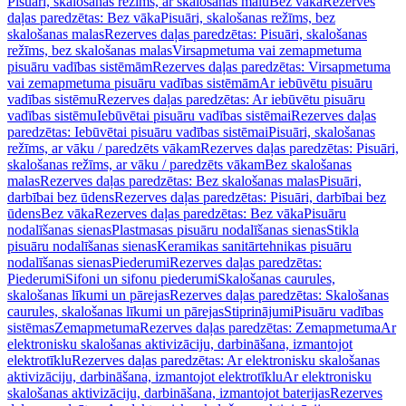
Pisuāri, skalošanas režīms, ar skalošanas malu
Bez vāka
Rezerves
daļas paredzētas: Bez vāka
Pisuāri, skalošanas režīms, bez
skalošanas malas
Rezerves daļas paredzētas: Pisuāri, skalošanas
režīms, bez skalošanas malas
Virsapmetuma vai zemapmetuma
pisuāru vadības sistēmām
Rezerves daļas paredzētas: Virsapmetuma
vai zemapmetuma pisuāru vadības sistēmām
Ar iebūvētu pisuāru
vadības sistēmu
Rezerves daļas paredzētas: Ar iebūvētu pisuāru
vadības sistēmu
Iebūvētai pisuāru vadības sistēmai
Rezerves daļas
paredzētas: Iebūvētai pisuāru vadības sistēmai
Pisuāri, skalošanas
režīms, ar vāku / paredzēts vākam
Rezerves daļas paredzētas: Pisuāri,
skalošanas režīms, ar vāku / paredzēts vākam
Bez skalošanas
malas
Rezerves daļas paredzētas: Bez skalošanas malas
Pisuāri,
darbībai bez ūdens
Rezerves daļas paredzētas: Pisuāri, darbībai bez
ūdens
Bez vāka
Rezerves daļas paredzētas: Bez vāka
Pisuāru
nodalīšanas sienas
Plastmasas pisuāru nodalīšanas sienas
Stikla
pisuāru nodalīšanas sienas
Keramikas sanitārtehnikas pisuāru
nodalīšanas sienas
Piederumi
Rezerves daļas paredzētas:
Piederumi
Sifoni un sifonu piederumi
Skalošanas caurules,
skalošanas līkumi un pārejas
Rezerves daļas paredzētas: Skalošanas
caurules, skalošanas līkumi un pārejas
Stiprinājumi
Pisuāru vadības
sistēmas
Zemapmetuma
Rezerves daļas paredzētas: Zemapmetuma
Ar
elektronisku skalošanas aktivizāciju, darbināšana, izmantojot
elektrotīklu
Rezerves daļas paredzētas: Ar elektronisku skalošanas
aktivizāciju, darbināšana, izmantojot elektrotīklu
Ar elektronisku
skalošanas aktivizāciju, darbināšana, izmantojot baterijas
Rezerves