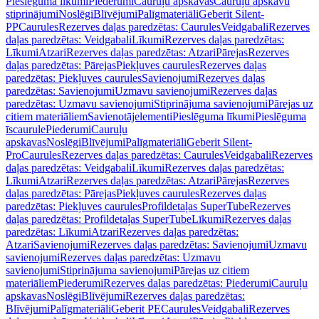
Pieslēguma līkumi
Piederumi
Cauruļu apskavas
Cauruļu apskavu
stiprinājumi
Noslēgi
Blīvējumi
Palīgmateriāli
Geberit Silent-
PP
Caurules
Rezerves daļas paredzētas: Caurules
Veidgabali
Rezerves
daļas paredzētas: Veidgabali
Līkumi
Rezerves daļas paredzētas:
Līkumi
Atzari
Rezerves daļas paredzētas: Atzari
Pārejas
Rezerves
daļas paredzētas: Pārejas
Piekļuves caurules
Rezerves daļas
paredzētas: Piekļuves caurules
Savienojumi
Rezerves daļas
paredzētas: Savienojumi
Uzmavu savienojumi
Rezerves daļas
paredzētas: Uzmavu savienojumi
Stiprinājuma savienojumi
Pārejas uz
citiem materiāliem
Savienotājelementi
Pieslēguma līkumi
Pieslēguma
īscaurule
Piederumi
Cauruļu
apskavas
Noslēgi
Blīvējumi
Palīgmateriāli
Geberit Silent-
Pro
Caurules
Rezerves daļas paredzētas: Caurules
Veidgabali
Rezerves
daļas paredzētas: Veidgabali
Līkumi
Rezerves daļas paredzētas:
Līkumi
Atzari
Rezerves daļas paredzētas: Atzari
Pārejas
Rezerves
daļas paredzētas: Pārejas
Piekļuves caurules
Rezerves daļas
paredzētas: Piekļuves caurules
Profildetaļas SuperTube
Rezerves
daļas paredzētas: Profildetaļas SuperTube
Līkumi
Rezerves daļas
paredzētas: Līkumi
Atzari
Rezerves daļas paredzētas:
Atzari
Savienojumi
Rezerves daļas paredzētas: Savienojumi
Uzmavu
savienojumi
Rezerves daļas paredzētas: Uzmavu
savienojumi
Stiprinājuma savienojumi
Pārejas uz citiem
materiāliem
Piederumi
Rezerves daļas paredzētas: Piederumi
Cauruļu
apskavas
Noslēgi
Blīvējumi
Rezerves daļas paredzētas:
Blīvējumi
Palīgmateriāli
Geberit PE
Caurules
Veidgabali
Rezerves