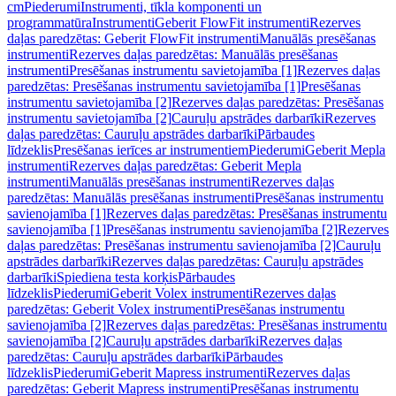
cm
Piederumi
Instrumenti, tīkla komponenti un
programmatūra
Instrumenti
Geberit FlowFit instrumenti
Rezerves
daļas paredzētas: Geberit FlowFit instrumenti
Manuālās presēšanas
instrumenti
Rezerves daļas paredzētas: Manuālās presēšanas
instrumenti
Presēšanas instrumentu savietojamība [1]
Rezerves daļas
paredzētas: Presēšanas instrumentu savietojamība [1]
Presēšanas
instrumentu savietojamība [2]
Rezerves daļas paredzētas: Presēšanas
instrumentu savietojamība [2]
Cauruļu apstrādes darbarīki
Rezerves
daļas paredzētas: Cauruļu apstrādes darbarīki
Pārbaudes
līdzeklis
Presēšanas ierīces ar instrumentiem
Piederumi
Geberit Mepla
instrumenti
Rezerves daļas paredzētas: Geberit Mepla
instrumenti
Manuālās presēšanas instrumenti
Rezerves daļas
paredzētas: Manuālās presēšanas instrumenti
Presēšanas instrumentu
savienojamība [1]
Rezerves daļas paredzētas: Presēšanas instrumentu
savienojamība [1]
Presēšanas instrumentu savienojamība [2]
Rezerves
daļas paredzētas: Presēšanas instrumentu savienojamība [2]
Cauruļu
apstrādes darbarīki
Rezerves daļas paredzētas: Cauruļu apstrādes
darbarīki
Spiediena testa korķis
Pārbaudes
līdzeklis
Piederumi
Geberit Volex instrumenti
Rezerves daļas
paredzētas: Geberit Volex instrumenti
Presēšanas instrumentu
savienojamība [2]
Rezerves daļas paredzētas: Presēšanas instrumentu
savienojamība [2]
Cauruļu apstrādes darbarīki
Rezerves daļas
paredzētas: Cauruļu apstrādes darbarīki
Pārbaudes
līdzeklis
Piederumi
Geberit Mapress instrumenti
Rezerves daļas
paredzētas: Geberit Mapress instrumenti
Presēšanas instrumentu