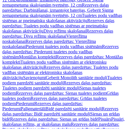
zemapmetuma skalojamām tvertnēm, 12 cm
Rezerves daļas
paredzētas: Darbināšanai, izmantojot baterijas, Geberit Sigma
zemapmetuma skalojamām tvertnēm, 12 cm
Tualetes podu vadības
sistēmas ar pneimatisku skalošanas aktivizāciju
Rezerves daļas
paredzētas: Tualetes podu vadības sistēmas ar pneimatisku
skalošanas aktivizāciju
Divu režīmu skalošanai
Rezerves daļas
paredzētas: Divu režīmu skalošanai
Vienrežīma
noskalošanai
Rezerves daļas paredzētas: Vienrežīma
noskalošanai
Piederumi tualetes podu vadības sistēmām
Rezerves
daļas paredzētas: Piederumi tualetes podu vadības
sistēmām
Montāžas komplekti
Rezerves daļas paredzētas: Montāžas
komplekti
Tualetes podu vadības sistēmām ar elektronisku
skalošanas aktivizāciju
Rezerves daļas paredzētas: Tualetes podu
vadības sistēmām ar elektronisku skalošanas
aktivizāciju
Savienojumi
Geberit Monolith sanitārie moduļi
Tualetes
podiem paredzēti sanitārie moduļi
Rezerves daļas paredzētas:
Tualetes podiem paredzēti sanitārie moduļi
Sienas tualetes
podiem
Rezerves daļas paredzētas: Sienas tualetes podiem
Grīdas
tualetes podiem
Rezerves daļas paredzētas: Grīdas tualetes
podiem
Piederumi
Rezerves daļas paredzētas:
Piederumi
Palīgmateriāli
Bidē paredzēti sanitārie moduļi
Rezerves
daļas paredzētas: Bidē paredzēti sanitārie moduļi
Sienas un grīdas
bidē
Rezerves daļas paredzētas: Sienas un grīdas bidē
Pisuārs
Pisuāri,
skalošanas režīms, ar skalošanas malu
Rezerves daļas paredzētas: