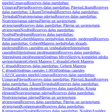
nipelis
Uzmavas
Rezerves daļas paredzētas:
Uzmavas
Pārejas
Rezerves daļas paredzētas: Pārejas
Līkumi
Rezerves
daļas paredzētas: Līkumi
Trejgabali
Rezerves daļas paredzētas:
Trejgabali
Neatvienojamas pārejas
Rezerves daļas paredzētas:
Neatvienojamas pārejas
Pārejas un savienojumi,
atvienojami
Rezerves daļas paredzētas: Pārejas un savienojumi,
atvienojami
Noslēgi
Rezerves daļas paredzētas:
Noslēgi
Pieslēgumi
Rezerves daļas paredzētas:
Pieslēgumi
GeberitMapress nerūsējošais tērauds, piederumi
Rezerves
daļas paredzētas: GeberitMapress nerūsējošais tērauds,
piederumi
Blīves caurulēm un veidgabaliem
Stiprinājumi
caurulēm
Stiprinājumi pieslēgumiem
Rezerves daļas paredzētas:
Stiprinājumi pieslēgumiem
Sistēmas blīves
Skrūvju komplekti atloku
savienojumiem
Geberit Mapress C tērauds
Geberit Mapress
C tērauds
Rezerves daļas paredzētas: Geberit Mapress
C tērauds
Sistēmas caurules 1.0034
Sistēmas caurules
1.0215
Caurules nipelis
Uzmavas
Rezerves daļas paredzētas:
Uzmavas
Pārejas
Rezerves daļas paredzētas: Pārejas
Līkumi
Rezerves
daļas paredzētas: Līkumi
Trejgabali
Rezerves daļas paredzētas:
Trejgabali
Krusta elementi
Rezerves daļas paredzētas: Krusta
elementi
Neatvienojamas pārejas
Rezerves daļas paredzētas:
Neatvienojamas pārejas
Pārejas un savienojumi,
atvienojami
Rezerves daļas paredzētas: Pārejas un savienojumi,
atvienojami
Kompensatori
Rezerves daļas paredzētas:
Kompensatori
Noslēgi
Rezerves daļas paredzētas: Noslēgi
Apsildes