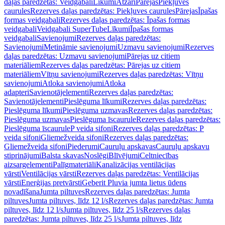
daļas paredzētas: Veidgabali
Līkumi
Atzari
Pārejas
Piekļuves
caurules
Rezerves daļas paredzētas: Piekļuves caurules
Pārejas
Īpašas
formas veidgabali
Rezerves daļas paredzētas: Īpašas formas
veidgabali
Veidgabali SuperTube
Līkumi
Īpašas formas
veidgabali
Savienojumi
Rezerves daļas paredzētas:
Savienojumi
Metināmie savienojumi
Uzmavu savienojumi
Rezerves
daļas paredzētas: Uzmavu savienojumi
Pārejas uz citiem
materiāliem
Rezerves daļas paredzētas: Pārejas uz citiem
materiāliem
Vītņu savienojumi
Rezerves daļas paredzētas: Vītņu
savienojumi
Atloka savienojumi
Atloka
adapteri
Savienotājelementi
Rezerves daļas paredzētas:
Savienotājelementi
Pieslēguma līkumi
Rezerves daļas paredzētas:
Pieslēguma līkumi
Pieslēguma uzmavas
Rezerves daļas paredzētas:
Pieslēguma uzmavas
Pieslēguma īscaurule
Rezerves daļas paredzētas:
Pieslēguma īscaurule
P veida sifoni
Rezerves daļas paredzētas: P
veida sifoni
Gliemežveida sifoni
Rezerves daļas paredzētas:
Gliemežveida sifoni
Piederumi
Cauruļu apskavas
Cauruļu apskavu
stiprinājumi
Balsta skavas
Noslēgi
Blīvējumi
Celtniecības
aizsargelementi
Palīgmateriāli
Kanalizācijas ventilācijas
vārsti
Ventilācijas vārsti
Rezerves daļas paredzētas: Ventilācijas
vārsti
Enerģijas pretvārsti
Geberit Pluvia jumta lietus ūdens
novadīšana
Jumta piltuves
Rezerves daļas paredzētas: Jumta
piltuves
Jumta piltuves, līdz 12 l/s
Rezerves daļas paredzētas: Jumta
piltuves, līdz 12 l/s
Jumta piltuves, līdz 25 l/s
Rezerves daļas
paredzētas: Jumta piltuves, līdz 25 l/s
Jumta piltuves, līdz