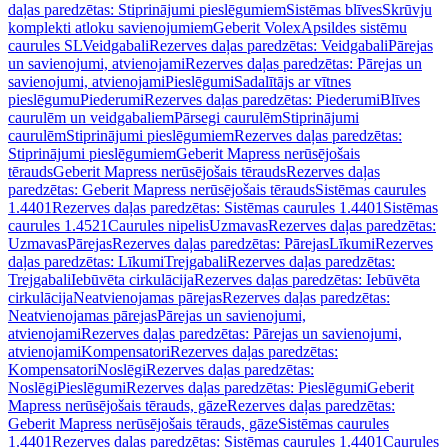
daļas paredzētas: Stiprinājumi pieslēgumiem
Sistēmas blīves
Skrūvju
komplekti atloku savienojumiem
Geberit Volex
Apsildes sistēmu
caurules SL
Veidgabali
Rezerves daļas paredzētas: Veidgabali
Pārejas
un savienojumi, atvienojami
Rezerves daļas paredzētas: Pārejas un
savienojumi, atvienojami
Pieslēgumi
Sadalītājs ar vītnes
pieslēgumu
Piederumi
Rezerves daļas paredzētas: Piederumi
Blīves
caurulēm un veidgabaliem
Pārsegi caurulēm
Stiprinājumi
caurulēm
Stiprinājumi pieslēgumiem
Rezerves daļas paredzētas:
Stiprinājumi pieslēgumiem
Geberit Mapress nerūsējošais
tērauds
Geberit Mapress nerūsējošais tērauds
Rezerves daļas
paredzētas: Geberit Mapress nerūsējošais tērauds
Sistēmas caurules
1.4401
Rezerves daļas paredzētas: Sistēmas caurules 1.4401
Sistēmas
caurules 1.4521
Caurules nipelis
Uzmavas
Rezerves daļas paredzētas:
Uzmavas
Pārejas
Rezerves daļas paredzētas: Pārejas
Līkumi
Rezerves
daļas paredzētas: Līkumi
Trejgabali
Rezerves daļas paredzētas:
Trejgabali
Iebūvēta cirkulācija
Rezerves daļas paredzētas: Iebūvēta
cirkulācija
Neatvienojamas pārejas
Rezerves daļas paredzētas:
Neatvienojamas pārejas
Pārejas un savienojumi,
atvienojami
Rezerves daļas paredzētas: Pārejas un savienojumi,
atvienojami
Kompensatori
Rezerves daļas paredzētas:
Kompensatori
Noslēgi
Rezerves daļas paredzētas:
Noslēgi
Pieslēgumi
Rezerves daļas paredzētas: Pieslēgumi
Geberit
Mapress nerūsējošais tērauds, gāze
Rezerves daļas paredzētas:
Geberit Mapress nerūsējošais tērauds, gāze
Sistēmas caurules
1.4401
Rezerves daļas paredzētas: Sistēmas caurules 1.4401
Caurules