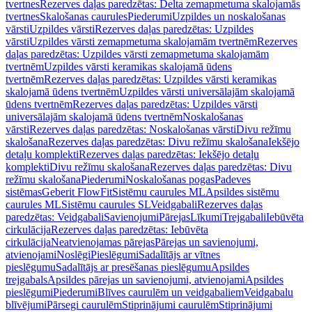
tvertnes
Rezerves daļas paredzētas: Delta zemapmetuma skalojamās
tvertnes
Skalošanas caurules
Piederumi
Uzpildes un noskalošanas
vārsti
Uzpildes vārsti
Rezerves daļas paredzētas: Uzpildes
vārsti
Uzpildes vārsti zemapmetuma skalojamām tvertnēm
Rezerves
daļas paredzētas: Uzpildes vārsti zemapmetuma skalojamām
tvertnēm
Uzpildes vārsti keramikas skalojamā ūdens
tvertnēm
Rezerves daļas paredzētas: Uzpildes vārsti keramikas
skalojamā ūdens tvertnēm
Uzpildes vārsti universālajām skalojamā
ūdens tvertnēm
Rezerves daļas paredzētas: Uzpildes vārsti
universālajām skalojamā ūdens tvertnēm
Noskalošanas
vārsti
Rezerves daļas paredzētas: Noskalošanas vārsti
Divu režīmu
skalošana
Rezerves daļas paredzētas: Divu režīmu skalošana
Iekšējo
detaļu komplekti
Rezerves daļas paredzētas: Iekšējo detaļu
komplekti
Divu režīmu skalošana
Rezerves daļas paredzētas: Divu
režīmu skalošana
Piederumi
Noskalošanas pogas
Padeves
sistēmas
Geberit FlowFit
Sistēmu caurules ML
Apsildes sistēmu
caurules ML
Sistēmu caurules SL
Veidgabali
Rezerves daļas
paredzētas: Veidgabali
Savienojumi
Pārejas
Līkumi
Trejgabali
Iebūvēta
cirkulācija
Rezerves daļas paredzētas: Iebūvēta
cirkulācija
Neatvienojamas pārejas
Pārejas un savienojumi,
atvienojami
Noslēgi
Pieslēgumi
Sadalītājs ar vītnes
pieslēgumu
Sadalītājs ar presēšanas pieslēgumu
Apsildes
trejgabals
Apsildes pārejas un savienojumi, atvienojami
Apsildes
pieslēgumi
Piederumi
Blīves caurulēm un veidgabaliem
Veidgabalu
blīvējumi
Pārsegi caurulēm
Stiprinājumi caurulēm
Stiprinājumi