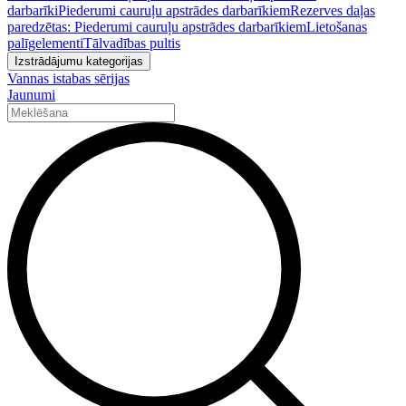
darbarīki
Piederumi cauruļu apstrādes darbarīkiem
Rezerves daļas
paredzētas: Piederumi cauruļu apstrādes darbarīkiem
Lietošanas
palīgelementi
Tālvadības pultis
Izstrādājumu kategorijas
Vannas istabas sērijas
Jaunumi