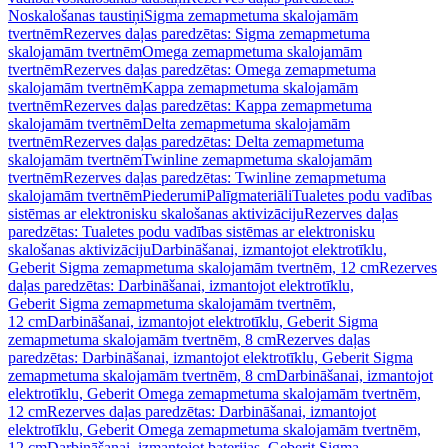
Noskalošanas taustiņi
Sigma zemapmetuma skalojamām
tvertnēm
Rezerves daļas paredzētas: Sigma zemapmetuma
skalojamām tvertnēm
Omega zemapmetuma skalojamām
tvertnēm
Rezerves daļas paredzētas: Omega zemapmetuma
skalojamām tvertnēm
Kappa zemapmetuma skalojamām
tvertnēm
Rezerves daļas paredzētas: Kappa zemapmetuma
skalojamām tvertnēm
Delta zemapmetuma skalojamām
tvertnēm
Rezerves daļas paredzētas: Delta zemapmetuma
skalojamām tvertnēm
Twinline zemapmetuma skalojamām
tvertnēm
Rezerves daļas paredzētas: Twinline zemapmetuma
skalojamām tvertnēm
Piederumi
Palīgmateriāli
Tualetes podu vadības
sistēmas ar elektronisku skalošanas aktivizāciju
Rezerves daļas
paredzētas: Tualetes podu vadības sistēmas ar elektronisku
skalošanas aktivizāciju
Darbināšanai, izmantojot elektrotīklu,
Geberit Sigma zemapmetuma skalojamām tvertnēm, 12 cm
Rezerves
daļas paredzētas: Darbināšanai, izmantojot elektrotīklu,
Geberit Sigma zemapmetuma skalojamām tvertnēm,
12 cm
Darbināšanai, izmantojot elektrotīklu, Geberit Sigma
zemapmetuma skalojamām tvertnēm, 8 cm
Rezerves daļas
paredzētas: Darbināšanai, izmantojot elektrotīklu, Geberit Sigma
zemapmetuma skalojamām tvertnēm, 8 cm
Darbināšanai, izmantojot
elektrotīklu, Geberit Omega zemapmetuma skalojamām tvertnēm,
12 cm
Rezerves daļas paredzētas: Darbināšanai, izmantojot
elektrotīklu, Geberit Omega zemapmetuma skalojamām tvertnēm,
12 cm
Darbināšanai, izmantojot baterijas, Geberit Sigma