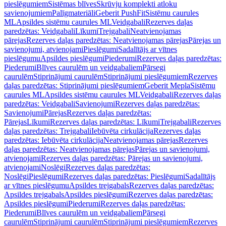
pieslēgumiem
Sistēmas blīves
Skrūvju komplekti atloku
savienojumiem
Palīgmateriāli
Geberit PushFit
Sistēmu caurules
ML
Apsildes sistēmu caurules ML
Veidgabali
Rezerves daļas
paredzētas: Veidgabali
Līkumi
Trejgabali
Neatvienojamas
pārejas
Rezerves daļas paredzētas: Neatvienojamas pārejas
Pārejas un
savienojumi, atvienojami
Pieslēgumi
Sadalītājs ar vītnes
pieslēgumu
Apsildes pieslēgumi
Piederumi
Rezerves daļas paredzētas:
Piederumi
Blīves caurulēm un veidgabaliem
Pārsegi
caurulēm
Stiprinājumi caurulēm
Stiprinājumi pieslēgumiem
Rezerves
daļas paredzētas: Stiprinājumi pieslēgumiem
Geberit Mepla
Sistēmu
caurules ML
Apsildes sistēmu caurules ML
Veidgabali
Rezerves daļas
paredzētas: Veidgabali
Savienojumi
Rezerves daļas paredzētas:
Savienojumi
Pārejas
Rezerves daļas paredzētas:
Pārejas
Līkumi
Rezerves daļas paredzētas: Līkumi
Trejgabali
Rezerves
daļas paredzētas: Trejgabali
Iebūvēta cirkulācija
Rezerves daļas
paredzētas: Iebūvēta cirkulācija
Neatvienojamas pārejas
Rezerves
daļas paredzētas: Neatvienojamas pārejas
Pārejas un savienojumi,
atvienojami
Rezerves daļas paredzētas: Pārejas un savienojumi,
atvienojami
Noslēgi
Rezerves daļas paredzētas:
Noslēgi
Pieslēgumi
Rezerves daļas paredzētas: Pieslēgumi
Sadalītājs
ar vītnes pieslēgumu
Apsildes trejgabals
Rezerves daļas paredzētas:
Apsildes trejgabals
Apsildes pieslēgumi
Rezerves daļas paredzētas:
Apsildes pieslēgumi
Piederumi
Rezerves daļas paredzētas:
Piederumi
Blīves caurulēm un veidgabaliem
Pārsegi
caurulēm
Stiprinājumi caurulēm
Stiprinājumi pieslēgumiem
Rezerves