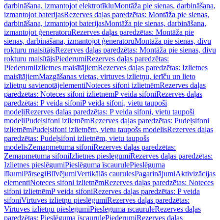
darbināšana, izmantojot elektrotīklu
Montāža pie sienas, darbināšana,
izmantojot baterijas
Rezerves daļas paredzētas: Montāža pie sienas,
darbināšana, izmantojot baterijas
Montāža pie sienas, darbināšana,
izmantojot ģeneratoru
Rezerves daļas paredzētas: Montāža pie
sienas, darbināšana, izmantojot ģeneratoru
Montāža pie sienas, divu
rokturu maisītājs
Rezerves daļas paredzētas: Montāža pie sienas, divu
rokturu maisītājs
Piederumi
Rezerves daļas paredzētas:
Piederumi
Izlietnes maisītājiem
Rezerves daļas paredzētas: Izlietnes
maisītājiem
Mazgāšanas vietas, virtuves izlietņu, ierīču un lieto
izlietņu savienotājelementi
Noteces sifoni izlietnēm
Rezerves daļas
paredzētas: Noteces sifoni izlietnēm
P veida sifoni
Rezerves daļas
paredzētas: P veida sifoni
P veida sifoni, vietu taupoši
modeļi
Rezerves daļas paredzētas: P veida sifoni, vietu taupoši
modeļi
Pudeļsifoni izlietnēm
Rezerves daļas paredzētas: Pudeļsifoni
izlietnēm
Pudeļsifoni izlietnēm, vietu taupošs modelis
Rezerves daļas
paredzētas: Pudeļsifoni izlietnēm, vietu taupošs
modelis
Zemapmetuma sifoni
Rezerves daļas paredzētas:
Zemapmetuma sifoni
Izlietnes pieslēgumi
Rezerves daļas paredzētas:
Izlietnes pieslēgumi
Pieslēguma īscaurule
Pieslēguma
līkumi
Pārsegi
Blīvējumi
Vertikālās caurules
Pagarinājumi
Aktivizācijas
elementi
Noteces sifoni izlietnēm
Rezerves daļas paredzētas: Noteces
sifoni izlietnēm
P veida sifoni
Rezerves daļas paredzētas: P veida
sifoni
Virtuves izlietņu pieslēgumi
Rezerves daļas paredzētas:
Virtuves izlietņu pieslēgumi
Pieslēguma īscaurule
Rezerves daļas
paredzētas: Pieslēguma īscaurule
Piederumi
Rezerves daļas