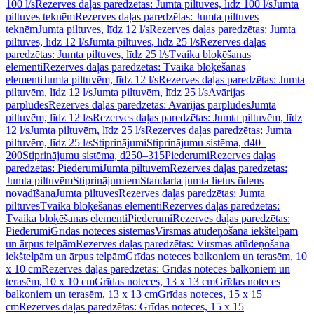
100 l/s
Rezerves daļas paredzētas: Jumta piltuves, līdz 100 l/s
Jumta
piltuves teknēm
Rezerves daļas paredzētas: Jumta piltuves
teknēm
Jumta piltuves, līdz 12 l/s
Rezerves daļas paredzētas: Jumta
piltuves, līdz 12 l/s
Jumta piltuves, līdz 25 l/s
Rezerves daļas
paredzētas: Jumta piltuves, līdz 25 l/s
Tvaika bloķēšanas
elementi
Rezerves daļas paredzētas: Tvaika bloķēšanas
elementi
Jumta piltuvēm, līdz 12 l/s
Rezerves daļas paredzētas: Jumta
piltuvēm, līdz 12 l/s
Jumta piltuvēm, līdz 25 l/s
Avārijas
pārplūdes
Rezerves daļas paredzētas: Avārijas pārplūdes
Jumta
piltuvēm, līdz 12 l/s
Rezerves daļas paredzētas: Jumta piltuvēm, līdz
12 l/s
Jumta piltuvēm, līdz 25 l/s
Rezerves daļas paredzētas: Jumta
piltuvēm, līdz 25 l/s
Stiprinājumi
Stiprinājumu sistēma, d40–
200
Stiprinājumu sistēma, d250–315
Piederumi
Rezerves daļas
paredzētas: Piederumi
Jumta piltuvēm
Rezerves daļas paredzētas:
Jumta piltuvēm
Stiprinājumiem
Standarta jumta lietus ūdens
novadīšana
Jumta piltuves
Rezerves daļas paredzētas: Jumta
piltuves
Tvaika bloķēšanas elementi
Rezerves daļas paredzētas:
Tvaika bloķēšanas elementi
Piederumi
Rezerves daļas paredzētas:
Piederumi
Grīdas noteces sistēmas
Virsmas atūdeņošana iekštelpām
un ārpus telpām
Rezerves daļas paredzētas: Virsmas atūdeņošana
iekštelpām un ārpus telpām
Grīdas noteces balkoniem un terasēm, 10
x 10 cm
Rezerves daļas paredzētas: Grīdas noteces balkoniem un
terasēm, 10 x 10 cm
Grīdas noteces, 13 x 13 cm
Grīdas noteces
balkoniem un terasēm, 13 x 13 cm
Grīdas noteces, 15 x 15
cm
Rezerves daļas paredzētas: Grīdas noteces, 15 x 15