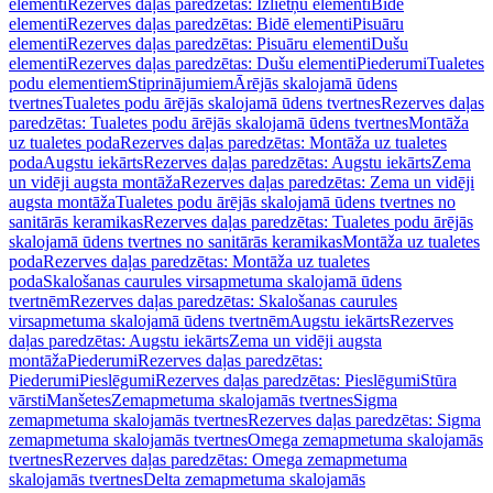
elementi
Rezerves daļas paredzētas: Izlietņu elementi
Bidē
elementi
Rezerves daļas paredzētas: Bidē elementi
Pisuāru
elementi
Rezerves daļas paredzētas: Pisuāru elementi
Dušu
elementi
Rezerves daļas paredzētas: Dušu elementi
Piederumi
Tualetes
podu elementiem
Stiprinājumiem
Ārējās skalojamā ūdens
tvertnes
Tualetes podu ārējās skalojamā ūdens tvertnes
Rezerves daļas
paredzētas: Tualetes podu ārējās skalojamā ūdens tvertnes
Montāža
uz tualetes poda
Rezerves daļas paredzētas: Montāža uz tualetes
poda
Augstu iekārts
Rezerves daļas paredzētas: Augstu iekārts
Zema
un vidēji augsta montāža
Rezerves daļas paredzētas: Zema un vidēji
augsta montāža
Tualetes podu ārējās skalojamā ūdens tvertnes no
sanitārās keramikas
Rezerves daļas paredzētas: Tualetes podu ārējās
skalojamā ūdens tvertnes no sanitārās keramikas
Montāža uz tualetes
poda
Rezerves daļas paredzētas: Montāža uz tualetes
poda
Skalošanas caurules virsapmetuma skalojamā ūdens
tvertnēm
Rezerves daļas paredzētas: Skalošanas caurules
virsapmetuma skalojamā ūdens tvertnēm
Augstu iekārts
Rezerves
daļas paredzētas: Augstu iekārts
Zema un vidēji augsta
montāža
Piederumi
Rezerves daļas paredzētas:
Piederumi
Pieslēgumi
Rezerves daļas paredzētas: Pieslēgumi
Stūra
vārsti
Manšetes
Zemapmetuma skalojamās tvertnes
Sigma
zemapmetuma skalojamās tvertnes
Rezerves daļas paredzētas: Sigma
zemapmetuma skalojamās tvertnes
Omega zemapmetuma skalojamās
tvertnes
Rezerves daļas paredzētas: Omega zemapmetuma
skalojamās tvertnes
Delta zemapmetuma skalojamās