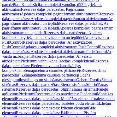
paredzētas: Kanalizācijas komplekti vannām, d52
Pagriežams
aktivizators
Rezerves daļas paredzētas: Pagriežams
aktivizators
Apdares komplekti pagriežamam aktivizatoram
Rezerves
daļas paredzētas: Apdares komplekti pagriežamam aktivizatoram
Ar
pagriežamu aktivizatoru un ieplūdi
Rezerves daļas paredzētas: Ar
pagriežamu aktivizatoru un ieplūdi
Apdares komplekti pagriežamam
aktivizatoram un ieplūdei
Rezerves daļas paredzētas: Apdares
komplekti pagriežamam aktivizatoram un ieplūdei
Ar aktivizatoru
PushControl
Rezerves daļas paredzētas: Ar aktivizatoru
PushControl
Apdares komplekti aktivizatoram PushControl
Rezerves
daļas paredzētas: Apdares komplekti aktivizatoram PushControl
Ar
vārstu aizbāžņiem
Rezerves daļas paredzētas: Ar vārstu
aizbāžņiem
Piederumi vannu kanalizācijas komplektiem
Rezerves
daļas paredzētas: Piederumi vannu kanalizācijas
komplektiem
Zemapmetuma caurules pārtraucējs
Rezerves daļas
paredzētas: Zemapmetuma caurules pārtraucējs
Ūdens
pieslēgumi
Instalācijas un skalošanas sistēmas
Geberit Duofix
Sienas
sistēmas
Rezerves daļas paredzētas: Sienas sistēmas
Stiprināšanas
sistēmas
Rezerves daļas paredzētas: Stiprināšanas sistēmas
Paneļu
apšuvums
Piederumi
Rezerves daļas paredzētas: Piederumi
Montāžas
elementi
Rezerves daļas paredzētas: Montāžas elementi
Tualetes podu
elementi
Rezerves daļas paredzētas: Tualetes podu elementi
Izlietņu
elementi
Rezerves daļas paredzētas: Izlietņu elementi
Bidē
elementi
Rezerves daļas paredzētas: Bidē elementi
Pisuāru