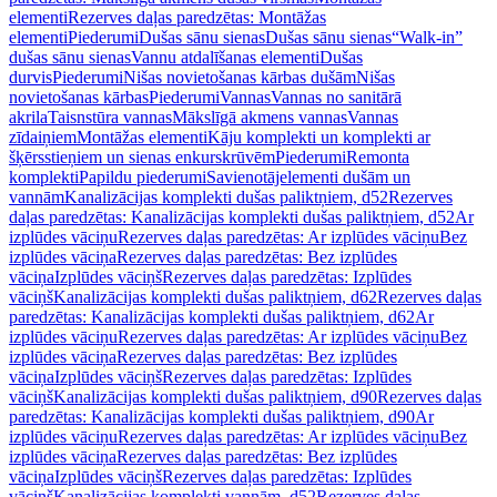
elementi
Rezerves daļas paredzētas: Montāžas
elementi
Piederumi
Dušas sānu sienas
Dušas sānu sienas
“Walk-in”
dušas sānu sienas
Vannu atdalīšanas elementi
Dušas
durvis
Piederumi
Nišas novietošanas kārbas dušām
Nišas
novietošanas kārbas
Piederumi
Vannas
Vannas no sanitārā
akrila
Taisnstūra vannas
Mākslīgā akmens vannas
Vannas
zīdaiņiem
Montāžas elementi
Kāju komplekti un komplekti ar
šķērsstieņiem un sienas enkurskrūvēm
Piederumi
Remonta
komplekti
Papildu piederumi
Savienotājelementi dušām un
vannām
Kanalizācijas komplekti dušas paliktņiem, d52
Rezerves
daļas paredzētas: Kanalizācijas komplekti dušas paliktņiem, d52
Ar
izplūdes vāciņu
Rezerves daļas paredzētas: Ar izplūdes vāciņu
Bez
izplūdes vāciņa
Rezerves daļas paredzētas: Bez izplūdes
vāciņa
Izplūdes vāciņš
Rezerves daļas paredzētas: Izplūdes
vāciņš
Kanalizācijas komplekti dušas paliktņiem, d62
Rezerves daļas
paredzētas: Kanalizācijas komplekti dušas paliktņiem, d62
Ar
izplūdes vāciņu
Rezerves daļas paredzētas: Ar izplūdes vāciņu
Bez
izplūdes vāciņa
Rezerves daļas paredzētas: Bez izplūdes
vāciņa
Izplūdes vāciņš
Rezerves daļas paredzētas: Izplūdes
vāciņš
Kanalizācijas komplekti dušas paliktņiem, d90
Rezerves daļas
paredzētas: Kanalizācijas komplekti dušas paliktņiem, d90
Ar
izplūdes vāciņu
Rezerves daļas paredzētas: Ar izplūdes vāciņu
Bez
izplūdes vāciņa
Rezerves daļas paredzētas: Bez izplūdes
vāciņa
Izplūdes vāciņš
Rezerves daļas paredzētas: Izplūdes
vāciņš
Kanalizācijas komplekti vannām, d52
Rezerves daļas