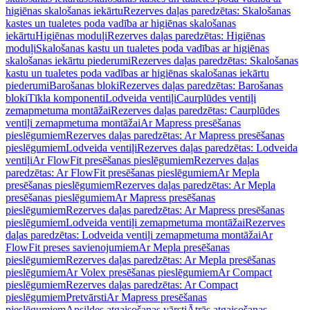
higiēnas skalošanas iekārtu
Rezerves daļas paredzētas: Skalošanas
kastes un tualetes poda vadība ar higiēnas skalošanas
iekārtu
Higiēnas moduļi
Rezerves daļas paredzētas: Higiēnas
moduļi
Skalošanas kastu un tualetes poda vadības ar higiēnas
skalošanas iekārtu piederumi
Rezerves daļas paredzētas: Skalošanas
kastu un tualetes poda vadības ar higiēnas skalošanas iekārtu
piederumi
Barošanas bloki
Rezerves daļas paredzētas: Barošanas
bloki
Tīkla komponenti
Lodveida ventiļi
Caurplūdes ventiļi
zemapmetuma montāžai
Rezerves daļas paredzētas: Caurplūdes
ventiļi zemapmetuma montāžai
Ar Mapress presēšanas
pieslēgumiem
Rezerves daļas paredzētas: Ar Mapress presēšanas
pieslēgumiem
Lodveida ventiļi
Rezerves daļas paredzētas: Lodveida
ventiļi
Ar FlowFit presēšanas pieslēgumiem
Rezerves daļas
paredzētas: Ar FlowFit presēšanas pieslēgumiem
Ar Mepla
presēšanas pieslēgumiem
Rezerves daļas paredzētas: Ar Mepla
presēšanas pieslēgumiem
Ar Mapress presēšanas
pieslēgumiem
Rezerves daļas paredzētas: Ar Mapress presēšanas
pieslēgumiem
Lodveida ventiļi zemapmetuma montāžai
Rezerves
daļas paredzētas: Lodveida ventiļi zemapmetuma montāžai
Ar
FlowFit preses savienojumiem
Ar Mepla presēšanas
pieslēgumiem
Rezerves daļas paredzētas: Ar Mepla presēšanas
pieslēgumiem
Ar Volex presēšanas pieslēgumiem
Ar Compact
pieslēgumiem
Rezerves daļas paredzētas: Ar Compact
pieslēgumiem
Pretvārsti
Ar Mapress presēšanas
pieslēgumiem
Apsildes atgaisošanas vārsti
Ātrās atgaisošanas