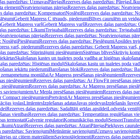
ļas paredzētas: Uzmavas
Pārejas
Rezerves daļas paredzētas: Pārejas
Līku
ta elementi
Neatvienojamas pārejas
Rezerves daļas paredzētas: Neatvien
s daļas paredzētas: Kompensatori
Noslēgi
Rezerves daļas paredzētas: No
slēgumi
Geberit Mapress C tērauds, piederumi
Blīves caurulēm un veidg
m
Geberit Mapress varš
Geberit Mapress varš
Rezerves daļas paredzētas: 
ļas paredzētas: Līkumi
Trejgabali
Rezerves daļas paredzētas: Trejgabali
Neatvienojamas pārejas
Rezerves daļas paredzētas: Neatvienojamas pāre
: Noslēgi
Pieslēgumi
Rezerves daļas paredzētas: Pieslēgumi
Apsildes trej
ress varš, piederumi
Rezerves daļas paredzētas: Geberit Mapress varš,
ļas paredzētas: Stiprinājumi pieslēgumiem
Sistēmas blīves
Skrūvju komp
iekārtas
Skalošanas kastes un tualetes poda vadība ar higiēnas skalošana
aļas paredzētas: Higiēnas moduļi
Skalošanas kastu un tualetes poda vad
lošanas iekārtu piederumi
Barošanas bloki
Rezerves daļas paredzētas: Ba
iļi zemapmetuma montāžai
Ar Mapress presēšanas pieslēgumiem
Rezerves
nas pieslēgumiem
Rezerves daļas paredzētas: Ar FlowFit presēšanas pi
s pieslēgumiem
Rezerves daļas paredzētas: Ar Mapress presēšanas pies
es savienojumiem
Ar Mepla presēšanas pieslēgumiem
Rezerves daļas pa
Ar Compact pieslēgumiem
Pretvārsti
Ar Mapress presēšanas pieslēgumie
ācijas joslas
Līmlentes
Izplešanas adatas
Javas piedevas
Izplešanās šuves
ldei
Rezerves daļas paredzētas: Sadalītāji grīdas apsildei
Lodveida ventiļi
šanas vienības
Rezerves daļas paredzētas: Temperatūras regulēšanas vie
pas termostati
Galvenie regulatori
Komunikācijas moduļi
Sensori
Transfor
Līkumi
Atzari
Rezerves daļas paredzētas: Atzari
Pārejas
Piekļuves caurule
s paredzētas: Savienojumi
Metināmie savienojumi
Uzmavu savienojumi
R
ārejas uz citiem materiāliem
Savienotājelementi
Rezerves daļas paredzēt