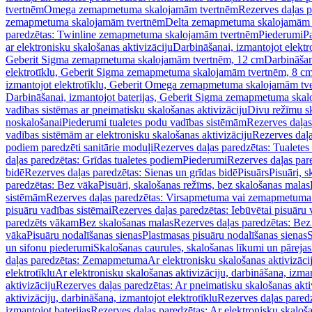
tvertnēm
Omega zemapmetuma skalojamām tvertnēm
Rezerves daļas 
zemapmetuma skalojamām tvertnēm
Delta zemapmetuma skalojamām 
paredzētas: Twinline zemapmetuma skalojamām tvertnēm
Piederumi
Pa
ar elektronisku skalošanas aktivizāciju
Darbināšanai, izmantojot elek
Geberit Sigma zemapmetuma skalojamām tvertnēm, 12 cm
Darbināšan
elektrotīklu, Geberit Sigma zemapmetuma skalojamām tvertnēm, 8 c
izmantojot elektrotīklu, Geberit Omega zemapmetuma skalojamām tv
Darbināšanai, izmantojot baterijas, Geberit Sigma zemapmetuma ska
vadības sistēmas ar pneimatisku skalošanas aktivizāciju
Divu režīmu s
noskalošanai
Piederumi tualetes podu vadības sistēmām
Rezerves daļas
vadības sistēmām ar elektronisku skalošanas aktivizāciju
Rezerves daļa
podiem paredzēti sanitārie moduļi
Rezerves daļas paredzētas: Tualetes
daļas paredzētas: Grīdas tualetes podiem
Piederumi
Rezerves daļas par
bidē
Rezerves daļas paredzētas: Sienas un grīdas bidē
Pisuārs
Pisuāri, 
paredzētas: Bez vāka
Pisuāri, skalošanas režīms, bez skalošanas malas
sistēmām
Rezerves daļas paredzētas: Virsapmetuma vai zemapmetuma 
pisuāru vadības sistēmai
Rezerves daļas paredzētas: Iebūvētai pisuāru 
paredzēts vākam
Bez skalošanas malas
Rezerves daļas paredzētas: Bez
vāka
Pisuāru nodalīšanas sienas
Plastmasas pisuāru nodalīšanas sienas
S
un sifonu piederumi
Skalošanas caurules, skalošanas līkumi un pārejas
daļas paredzētas: Zemapmetuma
Ar elektronisku skalošanas aktivizācij
elektrotīklu
Ar elektronisku skalošanas aktivizāciju, darbināšana, izman
aktivizāciju
Rezerves daļas paredzētas: Ar pneimatisku skalošanas akti
aktivizāciju, darbināšana, izmantojot elektrotīklu
Rezerves daļas paredz
izmantojot baterijas
Rezerves daļas paredzētas: Ar elektronisku skalošan