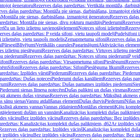
ntojot ģeneratoru
Rezerves daļas paredzētas: Vertikāla montāža, darbinā
ves daļas paredzētas: Montāža pie sienas, darbināšana, izmantojot elekt
s
Montāža pie sienas, darbināšana, izmantojot ģeneratoru
Rezerves daļas 
redzētas: Montāža pie sienas, divu rokturu maisītājs
Piederumi
Rezerves
erīču un lieto izlietņu savienotājelementi
Noteces sifoni izlietnēm
Rezerve
rves daļas paredzētas: P veida sifoni, vietu taupoši modeļi
Pudeļsifoni 
 izlietnēm, vietu taupošs modelis
Zemapmetuma sifoni
Rezerves daļas 
i
Pārsegi
Blīvējumi
Vertikālās caurules
Pagarinājumi
Aktivizācijas element
es izlietņu pieslēgumi
Rezerves daļas paredzētas: Virtuves izlietņu pies
nu piederumi
Rezerves daļas paredzētas: Noteces sifonu piederumi
P veid
ifoni
Rezerves daļas paredzētas: Virsapmetuma sifoni
Pieslēgumi
Rezerve
tnēm
Sifoni
Rezerves daļas paredzētas: Sifoni
Pieslēguma līkumi
Rezerves 
redzētas: Izplūdes vārsti
Piederumi
Rezerves daļas paredzētas: Piederu
 paredzētas: Dušas noteces
Piederumi dušas kanāliem
Rezerves daļas par
rumi
Rezerves daļas paredzētas: Dušas pamatnes izplūdes piederumi
Sie
 Piederumi sienas līmeņa notecēm
Dušas paliktņi un dušas virsmas
Rezerv
gā akmens dušas virsmas
Rezerves daļas paredzētas: Mākslīgā akmens 
s sānu sienas
Vannu atdalīšanas elementi
Dušas durvis
Piederumi
Nišas n
kslīgā akmens vannas
Vannas zīdaiņiem
Montāžas elementi
Kāju komplek
otājelementi dušām un vannām
Kanalizācijas komplekti dušas paliktņie
ūdes vāciņu
Bez izplūdes vāciņa
Rezerves daļas paredzētas: Bez izplūdes
aredzētas: Kanalizācijas komplekti dušas paliktņiem, d62
Ar izplūdes v
Rezerves daļas paredzētas: Izplūdes vāciņš
Kanalizācijas komplekti duša
r izplūdes vāciņu
Bez izplūdes vāciņa
Rezerves daļas paredzētas: Bez iz