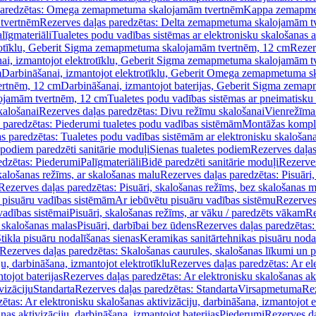
paredzētas: Omega zemapmetuma skalojamām tvertnēm
Kappa zemapme
tvertnēm
Rezerves daļas paredzētas: Delta zemapmetuma skalojamām t
līgmateriāli
Tualetes podu vadības sistēmas ar elektronisku skalošanas a
trotīklu, Geberit Sigma zemapmetuma skalojamām tvertnēm, 12 cm
Rezer
ai, izmantojot elektrotīklu, Geberit Sigma zemapmetuma skalojamām t
m
Darbināšanai, izmantojot elektrotīklu, Geberit Omega zemapmetuma 
ertnēm, 12 cm
Darbināšanai, izmantojot baterijas, Geberit Sigma zem
lojamām tvertnēm, 12 cm
Tualetes podu vadības sistēmas ar pneimatisku 
kalošanai
Rezerves daļas paredzētas: Divu režīmu skalošanai
Vienrežīma
 paredzētas: Piederumi tualetes podu vadības sistēmām
Montāžas kompl
s paredzētas: Tualetes podu vadības sistēmām ar elektronisku skalošana
 podiem paredzēti sanitārie moduļi
Sienas tualetes podiem
Rezerves daļas
edzētas: Piederumi
Palīgmateriāli
Bidē paredzēti sanitārie moduļi
Rezerves
skalošanas režīms, ar skalošanas malu
Rezerves daļas paredzētas: Pisuāri
Rezerves daļas paredzētas: Pisuāri, skalošanas režīms, bez skalošanas m
pisuāru vadības sistēmām
Ar iebūvētu pisuāru vadības sistēmu
Rezerves
vadības sistēmai
Pisuāri, skalošanas režīms, ar vāku / paredzēts vākam
Re
 skalošanas malas
Pisuāri, darbībai bez ūdens
Rezerves daļas paredzētas:
tikla pisuāru nodalīšanas sienas
Keramikas sanitārtehnikas pisuāru noda
Rezerves daļas paredzētas: Skalošanas caurules, skalošanas līkumi un p
u, darbināšana, izmantojot elektrotīklu
Rezerves daļas paredzētas: Ar el
tojot baterijas
Rezerves daļas paredzētas: Ar elektronisku skalošanas akt
vizāciju
Standarta
Rezerves daļas paredzētas: Standarta
Virsapmetuma
Re
ētas: Ar elektronisku skalošanas aktivizāciju, darbināšana, izmantojot e
as aktivizāciju, darbināšana, izmantojot baterijas
Piederumi
Rezerves da