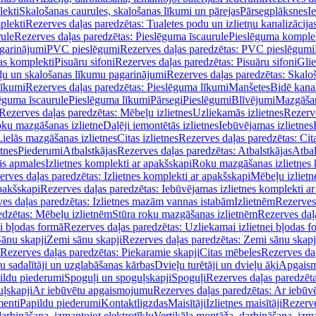
lekti
Skalošanas caurules, skalošanas līkumi un pārejas
Pārsegplāksnes
I
plekti
Rezerves daļas paredzētas: Tualetes podu un izlietņu kanalizācija
rule
Rezerves daļas paredzētas: Pieslēguma īscaurule
Pieslēguma komple
agarinājumi
PVC pieslēgumi
Rezerves daļas paredzētas: PVC pieslēgumi
jas komplekti
Pisuāru sifoni
Rezerves daļas paredzētas: Pisuāru sifoni
Glie
ļu un skalošanas līkumu pagarinājumi
Rezerves daļas paredzētas: Skalo
līkumi
Rezerves daļas paredzētas: Pieslēguma līkumi
Manšetes
Bidē kanal
ēguma īscaurule
Pieslēguma līkumi
Pārsegi
Pieslēgumi
Blīvējumi
Mazgāšan
Rezerves daļas paredzētas: Mēbeļu izlietnes
Uzliekamās izlietnes
Rezerve
oku mazgāšanas izlietne
Daļēji iemontētās izlietnes
Iebūvējamas izlietnes
Lielās mazgāšanas izlietnes
Citas izlietnes
Rezerves daļas paredzētas: Cita
etnes
Piederumi
Atbalstkājas
Rezerves daļas paredzētas: Atbalstkājas
Atbal
ās apmales
Izlietnes komplekti ar apakšskapi
Roku mazgāšanas izlietnes 
erves daļas paredzētas: Izlietnes komplekti ar apakšskapi
Mēbeļu izlietn
pakšskapi
Rezerves daļas paredzētas: Iebūvējamas izlietnes komplekti a
es daļas paredzētas: Izlietnes mazām vannas istabām
Izlietnēm
Rezerves 
edzētas: Mēbeļu izlietnēm
Stūra roku mazgāšanas izlietnēm
Rezerves daļ
ei bļodas formā
Rezerves daļas paredzētas: Uzliekamai izlietnei bļodas f
Sānu skapji
Zemi sānu skapji
Rezerves daļas paredzētas: Zemi sānu skapj
Rezerves daļas paredzētas: Piekaramie skapji
Citas mēbeles
Rezerves daļ
u sadalītāji un uzglabāšanas kārbas
Dvieļu turētāji un dvieļu āķi
Apgaism
ildu piederumi
Spoguļi un spoguļskapji
Spoguļi
Rezerves daļas paredzēta
uļskapji
Ar iebūvētu apgaismojumu
Rezerves daļas paredzētas: Ar iebū
enti
Papildu piederumi
Kontaktligzdas
Maisītāji
Izlietnes maisītāji
Rezerve
arbināšana, izmantojot elektrotīklu
Vertikāla montāža, darbināšana, izma