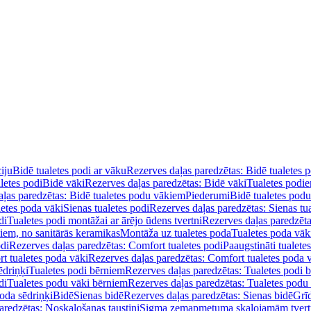
iju
Bidē tualetes podi ar vāku
Rezerves daļas paredzētas: Bidē tualetes 
letes podi
Bidē vāki
Rezerves daļas paredzētas: Bidē vāki
Tualetes podi
ļas paredzētas: Bidē tualetes podu vākiem
Piederumi
Bidē tualetes pod
letes poda vāki
Sienas tualetes podi
Rezerves daļas paredzētas: Sienas tu
di
Tualetes podi montāžai ar ārējo ūdens tvertni
Rezerves daļas paredzēta
diem, no sanitārās keramikas
Montāža uz tualetes poda
Tualetes poda vāk
odi
Rezerves daļas paredzētas: Comfort tualetes podi
Paaugstināti tualete
t tualetes poda vāki
Rezerves daļas paredzētas: Comfort tualetes poda 
ēdriņķi
Tualetes podi bērniem
Rezerves daļas paredzētas: Tualetes podi 
di
Tualetes podu vāki bērniem
Rezerves daļas paredzētas: Tualetes podu
oda sēdriņķi
Bidē
Sienas bidē
Rezerves daļas paredzētas: Sienas bidē
Grī
aredzētas: Noskalošanas taustiņi
Sigma zemapmetuma skalojamām tver