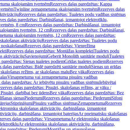
tuma skalojamām tvertnēm
Rezerves daļas paredzētas: Kappa
vertnēm
Twinline zemapmetuma skalojamām tvertnēm
Rezerves daļas
ktivizāciju
Rezerves daļas paredzētas: Tualetes podu vadības sistēmas
ves daļas paredzētas: Darbināšanai, izmantojot elektrotīklu,
vertnēm, 8 cm
Rezerves daļas paredzētas: Darbināšanai, izmantojot
skalojamām tvertnēm, 12 cm
Rezerves daļas paredzētas: Darbināšanai,
apmetuma skalojamām tvertnēm, 12 cm
Rezerves daļas paredzētas:
skalošanas aktivizāciju
Rezerves daļas paredzētas: Tualetes podu
 noskalošanai
Rezerves daļas paredzētas: Vienrežīma
ekti
Rezerves daļas paredzētas: Montāžas komplekti
Tualetes podu
s aktivizāciju
Savienojumi
Geberit Monolith sanitārie moduļi
Tualetes
 paredzētas: Sienas tualetes podiem
Grīdas tualetes podiem
Rezerves
 daļas paredzētas: Bidē paredzēti sanitārie moduļi
Sienas un grīdas
, skalošanas režīms, ar skalošanas malu
Bez vāka
Rezerves daļas
alas
Virsapmetuma vai zemapmetuma pisuāru vadības
 daļas paredzētas: Ar iebūvētu pisuāru vadības sistēmu
Iebūvētai
zerves daļas paredzētas: Pisuāri, skalošanas režīms, ar vāku /
 Pisuāri, darbībai bez ūdens
Bez vāka
Rezerves daļas paredzētas: Bez
līšanas sienas
Piederumi
Rezerves daļas paredzētas: Piederumi
Sifoni
ārejas
Stiprinājumi
Pisuāru vadības sistēmas
Zemapmetuma
Rezerves
ektronisku skalošanas aktivizāciju, darbināšana, izmantojot
ivizāciju, darbināšana, izmantojot baterijas
Ar pneimatisku skalošanas
zerves daļas paredzētas: Virsapmetuma
Ar elektronisku skalošanas
lektrotīklu
Ar elektronisku skalošanas aktivizāciju, darbināšana,
ļas paredzētas: Piederumi
Montāžas un atjaunošanas