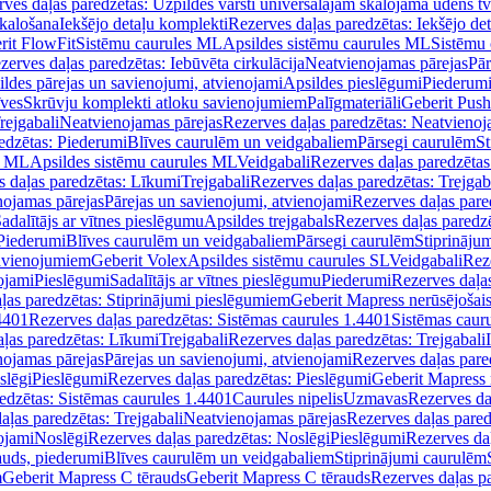
ves daļas paredzētas: Uzpildes vārsti universālajām skalojamā ūdens t
skalošana
Iekšējo detaļu komplekti
Rezerves daļas paredzētas: Iekšējo de
rit FlowFit
Sistēmu caurules ML
Apsildes sistēmu caurules ML
Sistēmu 
zerves daļas paredzētas: Iebūvēta cirkulācija
Neatvienojamas pārejas
Pār
ldes pārejas un savienojumi, atvienojami
Apsildes pieslēgumi
Piederum
īves
Skrūvju komplekti atloku savienojumiem
Palīgmateriāli
Geberit Push
rejgabali
Neatvienojamas pārejas
Rezerves daļas paredzētas: Neatvienoj
edzētas: Piederumi
Blīves caurulēm un veidgabaliem
Pārsegi caurulēm
St
s ML
Apsildes sistēmu caurules ML
Veidgabali
Rezerves daļas paredzētas
 daļas paredzētas: Līkumi
Trejgabali
Rezerves daļas paredzētas: Trejgab
nojamas pārejas
Pārejas un savienojumi, atvienojami
Rezerves daļas pare
adalītājs ar vītnes pieslēgumu
Apsildes trejgabals
Rezerves daļas paredzē
 Piederumi
Blīves caurulēm un veidgabaliem
Pārsegi caurulēm
Stiprināju
savienojumiem
Geberit Volex
Apsildes sistēmu caurules SL
Veidgabali
Reze
ojami
Pieslēgumi
Sadalītājs ar vītnes pieslēgumu
Piederumi
Rezerves daļa
ļas paredzētas: Stiprinājumi pieslēgumiem
Geberit Mapress nerūsējošais
4401
Rezerves daļas paredzētas: Sistēmas caurules 1.4401
Sistēmas caur
ļas paredzētas: Līkumi
Trejgabali
Rezerves daļas paredzētas: Trejgabali
nojamas pārejas
Pārejas un savienojumi, atvienojami
Rezerves daļas pare
slēgi
Pieslēgumi
Rezerves daļas paredzētas: Pieslēgumi
Geberit Mapress 
edzētas: Sistēmas caurules 1.4401
Caurules nipelis
Uzmavas
Rezerves da
aļas paredzētas: Trejgabali
Neatvienojamas pārejas
Rezerves daļas pared
ojami
Noslēgi
Rezerves daļas paredzētas: Noslēgi
Pieslēgumi
Rezerves da
auds, piederumi
Blīves caurulēm un veidgabaliem
Stiprinājumi caurulēm
m
Geberit Mapress C tērauds
Geberit Mapress C tērauds
Rezerves daļas p