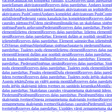
vāciņš
Kanalizācijas komplekti vannām, d52
Rezerves daļas paredzēta
pagriežamam aktivizatoram
Rezerves daļas paredzētas: Apdares komp
ieplūdi
Apdares komplekti pagriežamam aktivizatoram un ieplūdei
Rez
aktivizatoru PushControl
Apdares komplekti aktivizatoram PushContr
aizbāžņiem
Piederumi vannu kanalizācijas komplektiem
Rezerves daļa
caurules pārtraucējs
Ūdens pieslēgumi
Instalācijas un skalošanas sistē
sistēmas
Paneļu apšuvums
Piederumi
Rezerves daļas paredzētas: Piede
elementi
Izlietņu elementi
Rezerves daļas paredzētas: Izlietņu elementi
B
sienā
Rezerves daļas paredzētas: Elementi dušām ar noplūdi sienā
Elem
izlietnēm
Rezerves daļas paredzētas: Elementi saimniecības izlietnēm
K
GIS
Sienas sistēmas
Stiprināšanas sistēmas
Sagatavju piederumi
Skaņas 
paredzētas: Tualetes podu elementi
Izlietņu elementi
Rezerves daļas par
elementi
Elementi dušām arar noplūdi sienā
Rezerves daļas paredzētas:
un trauku mazgājamām mašīnām
Rezerves daļas paredzētas: Element
paredzētas: Piederumi
Sistēmas sienām
Rezerves daļas paredzētas: Sis
podu elementi
Rezerves daļas paredzētas: Tualetes podu elementi
Izlie
daļas paredzētas: Pisuāru elementi
Dušu elementi
Rezerves daļas pared
ūdens tvertnes
Rezerves daļas paredzētas: Tualetes podu ārējās skaloj
Augstu iekārts
Zema un vidēji augsta montāža
Rezerves daļas paredzēt
podu ārējās skalojamā ūdens tvertnes no sanitārās keramikas
Montāža u
daļas paredzētas: Skalošanas caurules virsapmetuma skalojamā ūdens
Piederumi
Pieslēgumi
Rezerves daļas paredzētas: Pieslēgumi
Stūra vārst
skalojamās tvertnes
Omega zemapmetuma skalojamās tvertnes
Rezerve
zemapmetuma skalojamās tvertnes
Skalošanas caurules
Piederumi
Uzpil
tvertnēm
Rezerves daļas paredzētas: Uzpildes vārsti zemapmetuma sk