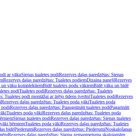
podi ar vāku
Sienas tualetes podi
Rezerves daļas paredzētas: Sienas
em
Rezerves daļas paredzētas: Tualetes podiem
Dizaina paneļi
Rezerves
u un vāku komplektiem
Bidē tualetes podu vākiem
Bidē vāku un bidē
aletes podi
Tualetes podi
Rezerves daļas paredzētas: Tualetes
s: Tualetes podi montāžai ar ārējo ūdens tvertni
Tualetes podi
Rezerves
i
Rezerves daļas paredzētas: Tualetes poda vāki
Tualetes poda
s podi
Rezerves daļas paredzētas: Paaugstināti tualetes podi
Pagarināti
vāki
Tualetes poda vāki
Rezerves daļas paredzētas: Tualetes poda
bērniem
Sienas tualetes podi
Rezerves daļas paredzētas: Sienas tualetes
 vāki bērniem
Tualetes poda vāki
Rezerves daļas paredzētas: Tualetes
das bidē
Piederumi
Rezerves daļas paredzētas: Piederumi
Noskalošanas
tnēm
Rezerves daļas paredzētas: Sigma zemapmetuma skalojamām