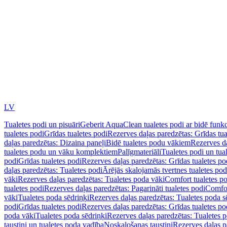
LV
Tualetes podi un pisuāri
Geberit AquaClean tualetes podi ar bidē funkc
tualetes podi
Grīdas tualetes podi
Rezerves daļas paredzētas: Grīdas tua
daļas paredzētas: Dizaina paneļi
Bidē tualetes podu vākiem
Rezerves da
tualetes podu un vāku komplektiem
Palīgmateriāli
Tualetes podi un tua
podi
Grīdas tualetes podi
Rezerves daļas paredzētas: Grīdas tualetes po
daļas paredzētas: Tualetes podi
Ārējās skalojamās tvertnes tualetes po
vāki
Rezerves daļas paredzētas: Tualetes poda vāki
Comfort tualetes p
tualetes podi
Rezerves daļas paredzētas: Pagarināti tualetes podi
Comfor
vāki
Tualetes poda sēdriņķi
Rezerves daļas paredzētas: Tualetes poda s
podi
Grīdas tualetes podi
Rezerves daļas paredzētas: Grīdas tualetes po
poda vāki
Tualetes poda sēdriņķi
Rezerves daļas paredzētas: Tualetes p
taustiņi un tualetes poda vadība
Noskalošanas taustiņi
Rezerves daļas p