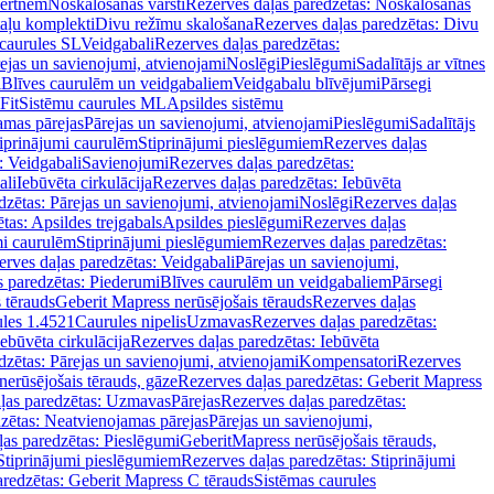
vertnēm
Noskalošanas vārsti
Rezerves daļas paredzētas: Noskalošanas
taļu komplekti
Divu režīmu skalošana
Rezerves daļas paredzētas: Divu
caurules SL
Veidgabali
Rezerves daļas paredzētas:
ejas un savienojumi, atvienojami
Noslēgi
Pieslēgumi
Sadalītājs ar vītnes
i
Blīves caurulēm un veidgabaliem
Veidgabalu blīvējumi
Pārsegi
Fit
Sistēmu caurules ML
Apsildes sistēmu
amas pārejas
Pārejas un savienojumi, atvienojami
Pieslēgumi
Sadalītājs
iprinājumi caurulēm
Stiprinājumi pieslēgumiem
Rezerves daļas
: Veidgabali
Savienojumi
Rezerves daļas paredzētas:
ali
Iebūvēta cirkulācija
Rezerves daļas paredzētas: Iebūvēta
dzētas: Pārejas un savienojumi, atvienojami
Noslēgi
Rezerves daļas
tas: Apsildes trejgabals
Apsildes pieslēgumi
Rezerves daļas
mi caurulēm
Stiprinājumi pieslēgumiem
Rezerves daļas paredzētas:
rves daļas paredzētas: Veidgabali
Pārejas un savienojumi,
s paredzētas: Piederumi
Blīves caurulēm un veidgabaliem
Pārsegi
 tērauds
Geberit Mapress nerūsējošais tērauds
Rezerves daļas
ules 1.4521
Caurules nipelis
Uzmavas
Rezerves daļas paredzētas:
Iebūvēta cirkulācija
Rezerves daļas paredzētas: Iebūvēta
dzētas: Pārejas un savienojumi, atvienojami
Kompensatori
Rezerves
nerūsējošais tērauds, gāze
Rezerves daļas paredzētas: Geberit Mapress
ļas paredzētas: Uzmavas
Pārejas
Rezerves daļas paredzētas:
zētas: Neatvienojamas pārejas
Pārejas un savienojumi,
ļas paredzētas: Pieslēgumi
GeberitMapress nerūsējošais tērauds,
Stiprinājumi pieslēgumiem
Rezerves daļas paredzētas: Stiprinājumi
aredzētas: Geberit Mapress C tērauds
Sistēmas caurules