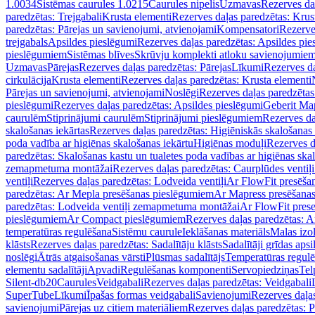
1.0034
Sistēmas caurules 1.0215
Caurules nipelis
Uzmavas
Rezerves da
paredzētas: Trejgabali
Krusta elementi
Rezerves daļas paredzētas: Krus
paredzētas: Pārejas un savienojumi, atvienojami
Kompensatori
Rezerve
trejgabals
Apsildes pieslēgumi
Rezerves daļas paredzētas: Apsildes pie
pieslēgumiem
Sistēmas blīves
Skrūvju komplekti atloku savienojumie
Uzmavas
Pārejas
Rezerves daļas paredzētas: Pārejas
Līkumi
Rezerves da
cirkulācija
Krusta elementi
Rezerves daļas paredzētas: Krusta elementi
Pārejas un savienojumi, atvienojami
Noslēgi
Rezerves daļas paredzētas
pieslēgumi
Rezerves daļas paredzētas: Apsildes pieslēgumi
Geberit Map
caurulēm
Stiprinājumi caurulēm
Stiprinājumi pieslēgumiem
Rezerves da
skalošanas iekārtas
Rezerves daļas paredzētas: Higiēniskās skalošanas 
poda vadība ar higiēnas skalošanas iekārtu
Higiēnas moduļi
Rezerves d
paredzētas: Skalošanas kastu un tualetes poda vadības ar higiēnas ska
zemapmetuma montāžai
Rezerves daļas paredzētas: Caurplūdes vent
ventiļi
Rezerves daļas paredzētas: Lodveida ventiļi
Ar FlowFit presēša
paredzētas: Ar Mepla presēšanas pieslēgumiem
Ar Mapress presēšana
paredzētas: Lodveida ventiļi zemapmetuma montāžai
Ar FlowFit pres
pieslēgumiem
Ar Compact pieslēgumiem
Rezerves daļas paredzētas: 
temperatūras regulēšana
Sistēmu caurule
Ieklāšanas materiāls
Malas izol
klāsts
Rezerves daļas paredzētas: Sadalītāju klāsts
Sadalītāji grīdas apsi
noslēgi
Ātrās atgaisošanas vārsti
Plūsmas sadalītājs
Temperatūras regulē
elementu sadalītāji
Apvadi
Regulēšanas komponenti
Servopiedziņas
Tel
Silent-db20
Caurules
Veidgabali
Rezerves daļas paredzētas: Veidgabali
SuperTube
Līkumi
Īpašas formas veidgabali
Savienojumi
Rezerves daļa
savienojumi
Pārejas uz citiem materiāliem
Rezerves daļas paredzētas: P