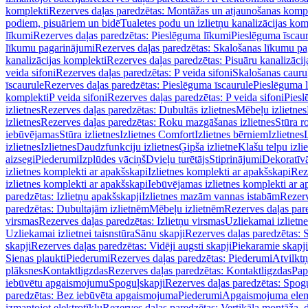
komplekti
Rezerves daļas paredzētas: Montāžas un atjaunošanas komp
podiem, pisuāriem un bidē
Tualetes podu un izlietņu kanalizācijas kom
līkumi
Rezerves daļas paredzētas: Pieslēguma līkumi
Pieslēguma īscau
līkumu pagarinājumi
Rezerves daļas paredzētas: Skalošanas līkumu p
kanalizācijas komplekti
Rezerves daļas paredzētas: Pisuāru kanalizāci
veida sifoni
Rezerves daļas paredzētas: P veida sifoni
Skalošanas cauru
īscaurule
Rezerves daļas paredzētas: Pieslēguma īscaurule
Pieslēguma 
komplekti
P veida sifoni
Rezerves daļas paredzētas: P veida sifoni
Piesl
izlietnes
Rezerves daļas paredzētas: Dubultās izlietnes
Mēbeļu izlietnes
izlietnes
Rezerves daļas paredzētas: Roku mazgāšanas izlietnes
Stūra r
iebūvējamas
Stūra izlietnes
Izlietnes Comfort
Izlietnes bērniem
Izlietnes
izlietnes
Izlietnes
Daudzfunkciju izlietnes
Ģipša izlietne
Klašu telpu izli
aizsegi
Piederumi
Izplūdes vāciņš
Dvieļu turētājs
Stiprinājumi
Dekoratīv
izlietnes komplekti ar apakšskapi
Izlietnes komplekti ar apakšskapi
Rez
izlietnes komplekti ar apakšskapi
Iebūvējamas izlietnes komplekti ar a
paredzētas: Izlietņu apakšskapji
Izlietnes mazām vannas istabām
Rezerv
paredzētas: Dubultajām izlietnēm
Mēbeļu izlietnēm
Rezerves daļas par
virsmas
Rezerves daļas paredzētas: Izlietņu virsmas
Uzliekamai izlietn
Uzliekamai izlietnei taisnstūra
Sānu skapji
Rezerves daļas paredzētas: 
skapji
Rezerves daļas paredzētas: Vidēji augsti skapji
Piekaramie skapji
Sienas plaukti
Piederumi
Rezerves daļas paredzētas: Piederumi
Atvilktņ
plāksnes
Kontaktligzdas
Rezerves daļas paredzētas: Kontaktligzdas
Pap
iebūvētu apgaismojumu
Spoguļskapji
Rezerves daļas paredzētas: Spog
paredzētas: Bez iebūvēta apgaismojuma
Piederumi
Apgaismojuma elem
izmantojot elektrotīklu
Rezerves daļas paredzētas: Vertikāla montāža, d