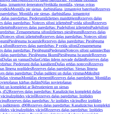
šana, izmantojot ģeneratoru
Vertikāla montāža, vienas sviras
rotīklu
Montāža pie sienas, darbināšana, izmantojot baterijas
Rezerves
paredzētas: Montāža pie sienas, darbināšana, izmantojot
 daļas paredzētas: Piederumi
Izlietnes maisītājiem
Rezerves daļas
s daļas paredzētas: Noteces sifoni izlietnēm
P veida sifoni
Rezerves
izlietnēm
Rezerves daļas paredzētas: Pudeļsifoni izlietnēm
Pudeļsifoni
paredzētas: Zemapmetuma sifoni
Izlietnes pieslēgumi
Rezerves daļas
i
Noteces sifoni izlietnēm
Rezerves daļas paredzētas: Noteces sifoni
lēgumi
Pieslēguma īscaurule
Rezerves daļas paredzētas: Pieslēguma
a sifoni
Rezerves daļas paredzētas: P veida sifoni
Zemapmetuma
s daļas paredzētas: Pieslēgumi
Piederumi
Noteces sifoni saimniecības
daļas paredzētas: Pieslēguma līkumi
Pieslēguma īscaurule
Rezerves
mi
Dušas un vannas
Dušas
Grīdas ūdens novade dušām
Rezerves daļas
edzētas: Piederumi dušas kanāliem
Dušas grīdas noteces
Rezerves
nas līmeņa noplūdes
Rezerves daļas paredzētas: Sienas līmeņa
es daļas paredzētas: Dušas paliktņi un dušas virsmas
Mākslīgā
dušas virsmas
Montāžas elementi
Rezerves daļas paredzētas: Montāžas
ovietošanas kārbas dušām
Nišas novietošanas
ti un komplekti ar šķērsstieņiem un sienas
m, d52
Rezerves daļas paredzētas: Kanalizācijas komplekti dušas
 vāciņa
Izplūdes vāciņš
Rezerves daļas paredzētas: Izplūdes
āciņu
Rezerves daļas paredzētas: Ar izplūdes vāciņu
Bez izplūdes
s paliktņiem, d90
Rezerves daļas paredzētas: Kanalizācijas komplekti
plūdes vāciņa
Izplūdes vāciņš
Rezerves daļas paredzētas: Izplūdes