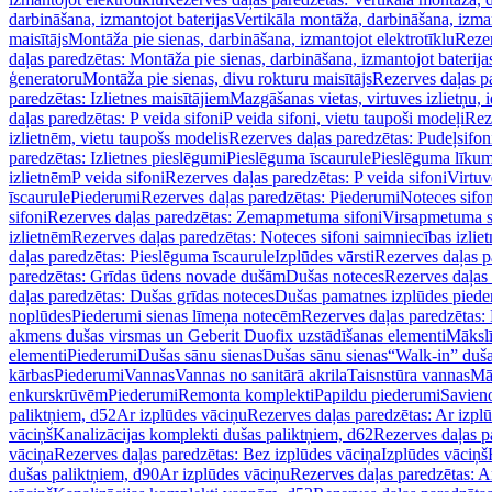
darbināšana, izmantojot baterijas
Vertikāla montāža, darbināšana, izma
maisītājs
Montāža pie sienas, darbināšana, izmantojot elektrotīklu
Rezer
daļas paredzētas: Montāža pie sienas, darbināšana, izmantojot baterija
ģeneratoru
Montāža pie sienas, divu rokturu maisītājs
Rezerves daļas pa
paredzētas: Izlietnes maisītājiem
Mazgāšanas vietas, virtuves izlietņu, i
daļas paredzētas: P veida sifoni
P veida sifoni, vietu taupoši modeļi
Reze
izlietnēm, vietu taupošs modelis
Rezerves daļas paredzētas: Pudeļsifoni
paredzētas: Izlietnes pieslēgumi
Pieslēguma īscaurule
Pieslēguma līkum
izlietnēm
P veida sifoni
Rezerves daļas paredzētas: P veida sifoni
Virtuv
īscaurule
Piederumi
Rezerves daļas paredzētas: Piederumi
Noteces sifo
sifoni
Rezerves daļas paredzētas: Zemapmetuma sifoni
Virsapmetuma s
izlietnēm
Rezerves daļas paredzētas: Noteces sifoni saimniecības izlie
daļas paredzētas: Pieslēguma īscaurule
Izplūdes vārsti
Rezerves daļas pa
paredzētas: Grīdas ūdens novade dušām
Dušas noteces
Rezerves daļas
daļas paredzētas: Dušas grīdas noteces
Dušas pamatnes izplūdes piede
noplūdes
Piederumi sienas līmeņa notecēm
Rezerves daļas paredzētas:
akmens dušas virsmas un Geberit Duofix uzstādīšanas elementi
Mākslī
elementi
Piederumi
Dušas sānu sienas
Dušas sānu sienas
“Walk-in” duša
kārbas
Piederumi
Vannas
Vannas no sanitārā akrila
Taisnstūra vannas
Mā
enkurskrūvēm
Piederumi
Remonta komplekti
Papildu piederumi
Savien
paliktņiem, d52
Ar izplūdes vāciņu
Rezerves daļas paredzētas: Ar izpl
vāciņš
Kanalizācijas komplekti dušas paliktņiem, d62
Rezerves daļas p
vāciņa
Rezerves daļas paredzētas: Bez izplūdes vāciņa
Izplūdes vāciņš
dušas paliktņiem, d90
Ar izplūdes vāciņu
Rezerves daļas paredzētas: A