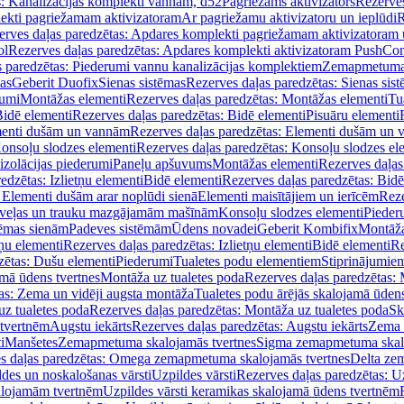
s: Kanalizācijas komplekti vannām, d52
Pagriežams aktivizators
Rezerves
lekti pagriežamam aktivizatoram
Ar pagriežamu aktivizatoru un ieplūdi
R
erves daļas paredzētas: Apdares komplekti pagriežamam aktivizatoram 
ol
Rezerves daļas paredzētas: Apdares komplekti aktivizatoram PushCon
s paredzētas: Piederumi vannu kanalizācijas komplektiem
Zemapmetuma c
mas
Geberit Duofix
Sienas sistēmas
Rezerves daļas paredzētas: Sienas sis
rumi
Montāžas elementi
Rezerves daļas paredzētas: Montāžas elementi
Tu
idē elementi
Rezerves daļas paredzētas: Bidē elementi
Pisuāru elementi
enti dušām un vannām
Rezerves daļas paredzētas: Elementi dušām un
onsoļu slodzes elementi
Rezerves daļas paredzētas: Konsoļu slodzes el
izolācijas piederumi
Paneļu apšuvums
Montāžas elementi
Rezerves daļas
edzētas: Izlietņu elementi
Bidē elementi
Rezerves daļas paredzētas: Bidē
 Elementi dušām arar noplūdi sienā
Elementi maisītājiem un ierīcēm
Reze
i veļas un trauku mazgājamām mašīnām
Konsoļu slodzes elementi
Pieder
tēmas sienām
Padeves sistēmām
Ūdens novadei
Geberit Kombifix
Montāža
tņu elementi
Rezerves daļas paredzētas: Izlietņu elementi
Bidē elementi
Re
zētas: Dušu elementi
Piederumi
Tualetes podu elementiem
Stiprinājumie
amā ūdens tvertnes
Montāža uz tualetes poda
Rezerves daļas paredzētas: 
as: Zema un vidēji augsta montāža
Tualetes podu ārējās skalojamā ūdens
z tualetes poda
Rezerves daļas paredzētas: Montāža uz tualetes poda
Sk
 tvertnēm
Augstu iekārts
Rezerves daļas paredzētas: Augstu iekārts
Zema 
i
Manšetes
Zemapmetuma skalojamās tvertnes
Sigma zemapmetuma skalo
s daļas paredzētas: Omega zemapmetuma skalojamās tvertnes
Delta ze
des un noskalošanas vārsti
Uzpildes vārsti
Rezerves daļas paredzētas: Uz
alojamām tvertnēm
Uzpildes vārsti keramikas skalojamā ūdens tvertnēm