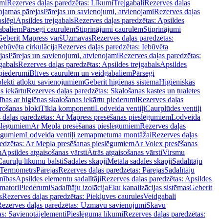
mi
Rezerves daļas paredzētas: Līkumi
Trejgabali
Rezerves daļas
ojamas pārejas
Pārejas un savienojumi, atvienojami
Rezerves daļas
slēgi
Apsildes trejgabals
Rezerves daļas paredzētas: Apsildes
abaliem
Pārsegi caurulēm
Stiprinājumi caurulēm
Stiprinājumi
Geberit Mapress varš
Uzmavas
Rezerves daļas paredzētas:
Iebūvēta cirkulācija
Rezerves daļas paredzētas: Iebūvēta
jas
Pārejas un savienojumi, atvienojami
Rezerves daļas paredzētas:
gabals
Rezerves daļas paredzētas: Apsildes trejgabals
Apsildes
 piederumi
Blīves caurulēm un veidgabaliem
Pārsegi
lekti atloku savienojumiem
Geberit higiēnas sistēma
Higiēniskās
s iekārtu
Rezerves daļas paredzētas: Skalošanas kastes un tualetes
ības ar higiēnas skalošanas iekārtu piederumi
Rezerves daļas
rošanas bloki
Tīkla komponenti
Lodveida ventiļi
Caurplūdes ventiļi
 daļas paredzētas: Ar Mapress presēšanas pieslēgumiem
Lodveida
eslēgumiem
Ar Mepla presēšanas pieslēgumiem
Rezerves daļas
lēgumiem
Lodveida ventiļi zemapmetuma montāžai
Rezerves daļas
redzētas: Ar Mepla presēšanas pieslēgumiem
Ar Volex presēšanas
m
Apsildes atgaisošanas vārsti
Ātrās atgaisošanas vārsti
Virsmu
Cauruļu līkumu balsti
Sadales skapji
Metāla sadales skapji
Sadalītāju
Termometrs
Pārejas
Rezerves daļas paredzētas: Pārejas
Sadalītāju
nības
Apsildes elementu sadalītāji
Rezerves daļas paredzētas: Apsildes
matori
Piederumi
Sadalītāju izolācija
Ēku kanalizācijas sistēmas
Geberit
s
Rezerves daļas paredzētas: Piekļuves caurules
Veidgabali
ezerves daļas paredzētas: Uzmavu savienojumi
Skavu
as: Savienotājelementi
Pieslēguma līkumi
Rezerves daļas paredzētas: