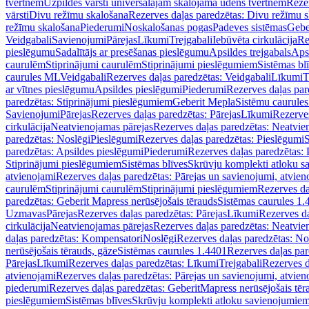
tvertnēm
Uzpildes vārsti universālajām skalojamā ūdens tvertnēm
Rezer
vārsti
Divu režīmu skalošana
Rezerves daļas paredzētas: Divu režīmu 
režīmu skalošana
Piederumi
Noskalošanas pogas
Padeves sistēmas
Gebe
Veidgabali
Savienojumi
Pārejas
Līkumi
Trejgabali
Iebūvēta cirkulācija
Re
pieslēgumu
Sadalītājs ar presēšanas pieslēgumu
Apsildes trejgabals
Apsi
caurulēm
Stiprinājumi caurulēm
Stiprinājumi pieslēgumiem
Sistēmas bl
caurules ML
Veidgabali
Rezerves daļas paredzētas: Veidgabali
Līkumi
T
ar vītnes pieslēgumu
Apsildes pieslēgumi
Piederumi
Rezerves daļas par
paredzētas: Stiprinājumi pieslēgumiem
Geberit Mepla
Sistēmu caurule
Savienojumi
Pārejas
Rezerves daļas paredzētas: Pārejas
Līkumi
Rezerves
cirkulācija
Neatvienojamas pārejas
Rezerves daļas paredzētas: Neatvie
paredzētas: Noslēgi
Pieslēgumi
Rezerves daļas paredzētas: Pieslēgumi
S
paredzētas: Apsildes pieslēgumi
Piederumi
Rezerves daļas paredzētas:
Stiprinājumi pieslēgumiem
Sistēmas blīves
Skrūvju komplekti atloku 
atvienojami
Rezerves daļas paredzētas: Pārejas un savienojumi, atvien
caurulēm
Stiprinājumi caurulēm
Stiprinājumi pieslēgumiem
Rezerves da
paredzētas: Geberit Mapress nerūsējošais tērauds
Sistēmas caurules 1.
Uzmavas
Pārejas
Rezerves daļas paredzētas: Pārejas
Līkumi
Rezerves da
cirkulācija
Neatvienojamas pārejas
Rezerves daļas paredzētas: Neatvie
daļas paredzētas: Kompensatori
Noslēgi
Rezerves daļas paredzētas: No
nerūsējošais tērauds, gāze
Sistēmas caurules 1.4401
Rezerves daļas par
Pārejas
Līkumi
Rezerves daļas paredzētas: Līkumi
Trejgabali
Rezerves d
atvienojami
Rezerves daļas paredzētas: Pārejas un savienojumi, atvien
piederumi
Rezerves daļas paredzētas: GeberitMapress nerūsējošais tēr
pieslēgumiem
Sistēmas blīves
Skrūvju komplekti atloku savienojumie