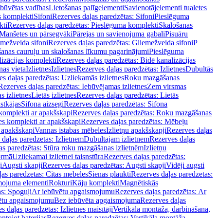
ebūvētas vadības
Lietošanas palīgelementi
Savienotājelementi tualetes
s komplekti
Sifoni
Rezerves daļas paredzētas: Sifoni
Pieslēguma
kti
Rezerves daļas paredzētas: Pieslēguma komplekti
Skalošanas
Manšetes un pārsegvāki
Pārejas un savienojuma gabali
Pisuāru
mežveida sifoni
Rezerves daļas paredzētas: Gliemežveida sifoni
P
šanas cauruļu un skalošanas līkumu pagarinājumi
Pieslēguma
izācijas komplekti
Rezerves daļas paredzētas: Bidē kanalizācijas
as vieta
Izlietnes
Izlietnes
Rezerves daļas paredzētas: Izlietnes
Dubultās
s daļas paredzētas: Uzliekamās izlietnes
Roku mazgāšanas
Rezerves daļas paredzētas: Iebūvējamas izlietnes
Zem virsmas
s izlietnes
Lietās izlietnes
Rezerves daļas paredzētas: Lietās
stkājas
Sifona aizsegi
Rezerves daļas paredzētas: Sifona
komplekti ar apakšskapi
Rezerves daļas paredzētas: Roku mazgāšanas
es komplekti ar apakšskapi
Rezerves daļas paredzētas: Mēbeļu
r apakšskapi
Vannas istabas mēbeles
Izlietņu apakšskapji
Rezerves daļas
daļas paredzētas: Izlietnēm
Dubultajām izlietnēm
Rezerves daļas
as paredzētas: Stūra roku mazgāšanas izlietnēm
Izlietņu
ormā
Uzliekamai izlietnei taisnstūra
Rezerves daļas paredzētas:
i
Augsti skapji
Rezerves daļas paredzētas: Augsti skapji
Vidēji augsti
as paredzētas: Citas mēbeles
Sienas plaukti
Rezerves daļas paredzētas:
ojuma elementi
Rokturi
Kāju komplekti
Magnētiskās
s: Spoguļi
Ar iebūvētu apgaismojumu
Rezerves daļas paredzētas: Ar
vētu apgaismojumu
Bez iebūvēta apgaismojuma
Rezerves daļas
s daļas paredzētas: Izlietnes maisītāji
Vertikāla montāža, darbināšana,
ntojot baterijas
Rezerves daļas paredzētas: Vertikāla montāža,