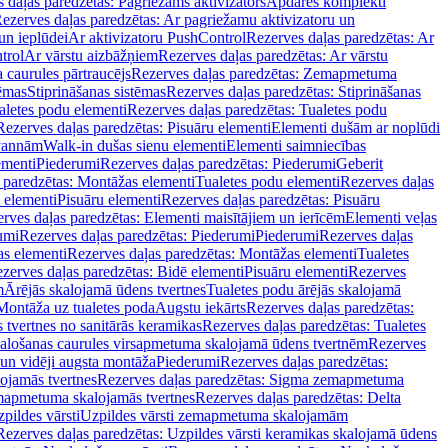
 daļas paredzētas: Pagriežams aktivizators
Apdares komplekti
ezerves daļas paredzētas: Ar pagriežamu aktivizatoru un
un ieplūdei
Ar aktivizatoru PushControl
Rezerves daļas paredzētas: Ar
trol
Ar vārstu aizbāžņiem
Rezerves daļas paredzētas: Ar vārstu
aurules pārtraucējs
Rezerves daļas paredzētas: Zemapmetuma
tēmas
Stiprināšanas sistēmas
Rezerves daļas paredzētas: Stiprināšanas
aletes podu elementi
Rezerves daļas paredzētas: Tualetes podu
Rezerves daļas paredzētas: Pisuāru elementi
Elementi dušām ar noplūdi
 vannām
Walk-in dušas sienu elementi
Elementi saimniecības
ementi
Piederumi
Rezerves daļas paredzētas: Piederumi
Geberit
 paredzētas: Montāžas elementi
Tualetes podu elementi
Rezerves daļas
 elementi
Pisuāru elementi
Rezerves daļas paredzētas: Pisuāru
rves daļas paredzētas: Elementi maisītājiem un ierīcēm
Elementi veļas
umi
Rezerves daļas paredzētas: Piederumi
Piederumi
Rezerves daļas
s elementi
Rezerves daļas paredzētas: Montāžas elementi
Tualetes
zerves daļas paredzētas: Bidē elementi
Pisuāru elementi
Rezerves
m
Ārējās skalojamā ūdens tvertnes
Tualetes podu ārējās skalojamā
Montāža uz tualetes poda
Augstu iekārts
Rezerves daļas paredzētas:
 tvertnes no sanitārās keramikas
Rezerves daļas paredzētas: Tualetes
alošanas caurules virsapmetuma skalojamā ūdens tvertnēm
Rezerves
un vidēji augsta montāža
Piederumi
Rezerves daļas paredzētas:
jamās tvertnes
Rezerves daļas paredzētas: Sigma zemapmetuma
mapmetuma skalojamās tvertnes
Rezerves daļas paredzētas: Delta
pildes vārsti
Uzpildes vārsti zemapmetuma skalojamām
Rezerves daļas paredzētas: Uzpildes vārsti keramikas skalojamā ūdens