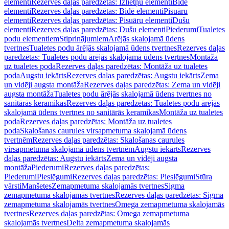
elementi
Rezerves daļas paredzētas: Izlietņu elementi
Bidē
elementi
Rezerves daļas paredzētas: Bidē elementi
Pisuāru
elementi
Rezerves daļas paredzētas: Pisuāru elementi
Dušu
elementi
Rezerves daļas paredzētas: Dušu elementi
Piederumi
Tualetes
podu elementiem
Stiprinājumiem
Ārējās skalojamā ūdens
tvertnes
Tualetes podu ārējās skalojamā ūdens tvertnes
Rezerves daļas
paredzētas: Tualetes podu ārējās skalojamā ūdens tvertnes
Montāža
uz tualetes poda
Rezerves daļas paredzētas: Montāža uz tualetes
poda
Augstu iekārts
Rezerves daļas paredzētas: Augstu iekārts
Zema
un vidēji augsta montāža
Rezerves daļas paredzētas: Zema un vidēji
augsta montāža
Tualetes podu ārējās skalojamā ūdens tvertnes no
sanitārās keramikas
Rezerves daļas paredzētas: Tualetes podu ārējās
skalojamā ūdens tvertnes no sanitārās keramikas
Montāža uz tualetes
poda
Rezerves daļas paredzētas: Montāža uz tualetes
poda
Skalošanas caurules virsapmetuma skalojamā ūdens
tvertnēm
Rezerves daļas paredzētas: Skalošanas caurules
virsapmetuma skalojamā ūdens tvertnēm
Augstu iekārts
Rezerves
daļas paredzētas: Augstu iekārts
Zema un vidēji augsta
montāža
Piederumi
Rezerves daļas paredzētas:
Piederumi
Pieslēgumi
Rezerves daļas paredzētas: Pieslēgumi
Stūra
vārsti
Manšetes
Zemapmetuma skalojamās tvertnes
Sigma
zemapmetuma skalojamās tvertnes
Rezerves daļas paredzētas: Sigma
zemapmetuma skalojamās tvertnes
Omega zemapmetuma skalojamās
tvertnes
Rezerves daļas paredzētas: Omega zemapmetuma
skalojamās tvertnes
Delta zemapmetuma skalojamās