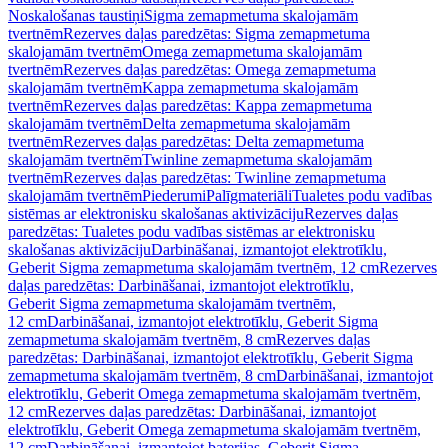
Noskalošanas taustiņi
Sigma zemapmetuma skalojamām
tvertnēm
Rezerves daļas paredzētas: Sigma zemapmetuma
skalojamām tvertnēm
Omega zemapmetuma skalojamām
tvertnēm
Rezerves daļas paredzētas: Omega zemapmetuma
skalojamām tvertnēm
Kappa zemapmetuma skalojamām
tvertnēm
Rezerves daļas paredzētas: Kappa zemapmetuma
skalojamām tvertnēm
Delta zemapmetuma skalojamām
tvertnēm
Rezerves daļas paredzētas: Delta zemapmetuma
skalojamām tvertnēm
Twinline zemapmetuma skalojamām
tvertnēm
Rezerves daļas paredzētas: Twinline zemapmetuma
skalojamām tvertnēm
Piederumi
Palīgmateriāli
Tualetes podu vadības
sistēmas ar elektronisku skalošanas aktivizāciju
Rezerves daļas
paredzētas: Tualetes podu vadības sistēmas ar elektronisku
skalošanas aktivizāciju
Darbināšanai, izmantojot elektrotīklu,
Geberit Sigma zemapmetuma skalojamām tvertnēm, 12 cm
Rezerves
daļas paredzētas: Darbināšanai, izmantojot elektrotīklu,
Geberit Sigma zemapmetuma skalojamām tvertnēm,
12 cm
Darbināšanai, izmantojot elektrotīklu, Geberit Sigma
zemapmetuma skalojamām tvertnēm, 8 cm
Rezerves daļas
paredzētas: Darbināšanai, izmantojot elektrotīklu, Geberit Sigma
zemapmetuma skalojamām tvertnēm, 8 cm
Darbināšanai, izmantojot
elektrotīklu, Geberit Omega zemapmetuma skalojamām tvertnēm,
12 cm
Rezerves daļas paredzētas: Darbināšanai, izmantojot
elektrotīklu, Geberit Omega zemapmetuma skalojamām tvertnēm,
12 cm
Darbināšanai, izmantojot baterijas, Geberit Sigma