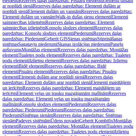
elementi
Rezerves daļas paredzētas: Pisuāru elementi
Elementi dušām
ar noplūdi sienā
Rezerves daļas paredzētas: Elementi dušām ar
noplūdi sienā
Elementi dušām un vannām
Rezerves daļas paredzētas:
Elementi dušām un vannām
Walk-in dušas sienu elementi
Elementi
saimniecības izlietnēm
Rezerves daļas paredzētas: Elementi
saimniecības izlietnēm
Konsoļu slodzes elementi
Rezerves daļas
paredzētas: Konsoļu slodzes elementi
Piederumi
Rezerves daļas
paredzētas: Piederumi
Geberit GIS
Sienas sistēmas
Stiprināšanas
sistēmas
Sagatavju piederumi
Skaņas izolācijas piederumi
Paneļu
apšuvums
Montāžas elementi
Rezerves daļas paredzētas: Montāžas
elementi
Tualetes podu elementi
Rezerves daļas paredzētas: Tualetes
podu elementi
Izlietņu elementi
Rezerves daļas paredzētas: Izlietņu
elementi
Bidē elementi
Rezerves daļas paredzētas: Bidē
elementi
Pisuāru elementi
Rezerves daļas paredzētas: Pisuāru
elementi
Elementi dušām arar noplūdi sienā
Rezerves daļas
paredzētas: Elementi dušām arar noplūdi sienā
Elementi maisītājiem
un ierīcēm
Rezerves daļas paredzētas: Elementi maisītājiem un
ierīcēm
Elementi veļas un trauku mazgājamām mašīnām
Rezerves
daļas paredzētas: Elementi veļas un trauku mazgājamām
mašīnām
Konsoļu slodzes elementi
Piederumi
Rezerves daļas
paredzētas: Piederumi
Piederumi
Rezerves daļas paredzētas:
Piederumi
Sistēmas sienām
Rezerves daļas paredzētas: Sistēmas
sienām
Padeves sistēmām
Ūdens novadei
Geberit Kombifix
Montāžas
elementi
Rezerves daļas paredzētas: Montāžas elementi
Tualetes podu
elementi
Rezerves daļas paredzētas: Tualetes podu elementi
Izlietņu