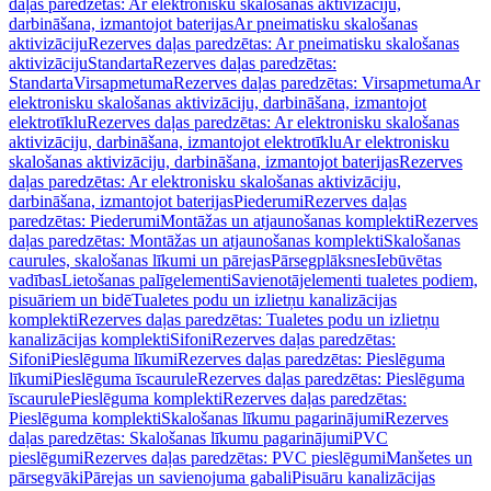
daļas paredzētas: Ar elektronisku skalošanas aktivizāciju,
darbināšana, izmantojot baterijas
Ar pneimatisku skalošanas
aktivizāciju
Rezerves daļas paredzētas: Ar pneimatisku skalošanas
aktivizāciju
Standarta
Rezerves daļas paredzētas:
Standarta
Virsapmetuma
Rezerves daļas paredzētas: Virsapmetuma
Ar
elektronisku skalošanas aktivizāciju, darbināšana, izmantojot
elektrotīklu
Rezerves daļas paredzētas: Ar elektronisku skalošanas
aktivizāciju, darbināšana, izmantojot elektrotīklu
Ar elektronisku
skalošanas aktivizāciju, darbināšana, izmantojot baterijas
Rezerves
daļas paredzētas: Ar elektronisku skalošanas aktivizāciju,
darbināšana, izmantojot baterijas
Piederumi
Rezerves daļas
paredzētas: Piederumi
Montāžas un atjaunošanas komplekti
Rezerves
daļas paredzētas: Montāžas un atjaunošanas komplekti
Skalošanas
caurules, skalošanas līkumi un pārejas
Pārsegplāksnes
Iebūvētas
vadības
Lietošanas palīgelementi
Savienotājelementi tualetes podiem,
pisuāriem un bidē
Tualetes podu un izlietņu kanalizācijas
komplekti
Rezerves daļas paredzētas: Tualetes podu un izlietņu
kanalizācijas komplekti
Sifoni
Rezerves daļas paredzētas:
Sifoni
Pieslēguma līkumi
Rezerves daļas paredzētas: Pieslēguma
līkumi
Pieslēguma īscaurule
Rezerves daļas paredzētas: Pieslēguma
īscaurule
Pieslēguma komplekti
Rezerves daļas paredzētas:
Pieslēguma komplekti
Skalošanas līkumu pagarinājumi
Rezerves
daļas paredzētas: Skalošanas līkumu pagarinājumi
PVC
pieslēgumi
Rezerves daļas paredzētas: PVC pieslēgumi
Manšetes un
pārsegvāki
Pārejas un savienojuma gabali
Pisuāru kanalizācijas