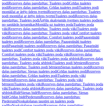
podi
Rezerves daļas paredzētas: Tualetes podi
Grīdas tualetes
podi
Rezerves daļas paredzētas: Grīdas tualetes podi
Tualetes podi
montāžai ar ārējo ūdens tvertni
Rezerves daļas paredzētas: Tualetes
podi montāžai ar ārējo ūdens tvertni
Tualetes podi
Rezerves daļas
paredzētas: Tualetes podi
Ārējās skalojamās tvertnes tualetes podiem,
no sanitārās keramikas
Montāža uz tualetes poda
Tualetes poda
vāki
Rezerves daļas paredzētas: Tualetes poda vāki
Tualetes poda
vāki
Rezerves daļas paredzētas: Tualetes poda vāki
Comfort tualetes
podi
Rezerves daļas paredzētas: Comfort tualetes podi
Paaugstināti
tualetes podi
Rezerves daļas paredzētas: Paaugstināti tualetes
podi
Pagarināti tualetes podi
Rezerves daļas paredzētas: Pagarināti
tualetes podi
Comfort tualetes poda vāki
Rezerves daļas paredzētas:
Comfort tualetes poda vāki
Tualetes poda vāki
Rezerves daļas
paredzētas: Tualetes poda vāki
Tualetes poda sēdriņķi
Rezerves daļas
paredzētas: Tualetes poda sēdriņķi
Tualetes podi bērniem
Rezerves
daļas paredzētas: Tualetes podi bērniem
Sienas tualetes podi
Rezerves
daļas paredzētas: Sienas tualetes podi
Grīdas tualetes podi
Rezerves
daļas paredzētas: Grīdas tualetes podi
Tualetes podu vāki
bērniem
Rezerves daļas paredzētas: Tualetes podu vāki
bērniem
Tualetes poda vāki
Rezerves daļas paredzētas: Tualetes poda
vāki
Tualetes poda sēdriņķi
Rezerves daļas paredzētas: Tualetes poda
sēdriņķi
Bidē
Sienas bidē
Rezerves daļas paredzētas: Sienas
bidē
Grīdas bidē
Piederumi
Rezerves daļas paredzētas:
Piederumi
Noskalošanas taustiņi un tualetes poda
vadība
Noskalošanas taustiņi
Rezerves daļas paredzētas: