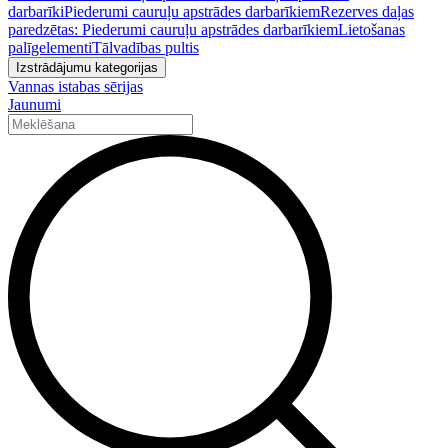
darbarīki
Piederumi cauruļu apstrādes darbarīkiem
Rezerves daļas
paredzētas: Piederumi cauruļu apstrādes darbarīkiem
Lietošanas
palīgelementi
Tālvadības pultis
Izstrādājumu kategorijas
Vannas istabas sērijas
Jaunumi