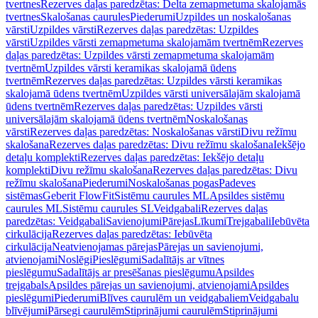
tvertnes
Rezerves daļas paredzētas: Delta zemapmetuma skalojamās
tvertnes
Skalošanas caurules
Piederumi
Uzpildes un noskalošanas
vārsti
Uzpildes vārsti
Rezerves daļas paredzētas: Uzpildes
vārsti
Uzpildes vārsti zemapmetuma skalojamām tvertnēm
Rezerves
daļas paredzētas: Uzpildes vārsti zemapmetuma skalojamām
tvertnēm
Uzpildes vārsti keramikas skalojamā ūdens
tvertnēm
Rezerves daļas paredzētas: Uzpildes vārsti keramikas
skalojamā ūdens tvertnēm
Uzpildes vārsti universālajām skalojamā
ūdens tvertnēm
Rezerves daļas paredzētas: Uzpildes vārsti
universālajām skalojamā ūdens tvertnēm
Noskalošanas
vārsti
Rezerves daļas paredzētas: Noskalošanas vārsti
Divu režīmu
skalošana
Rezerves daļas paredzētas: Divu režīmu skalošana
Iekšējo
detaļu komplekti
Rezerves daļas paredzētas: Iekšējo detaļu
komplekti
Divu režīmu skalošana
Rezerves daļas paredzētas: Divu
režīmu skalošana
Piederumi
Noskalošanas pogas
Padeves
sistēmas
Geberit FlowFit
Sistēmu caurules ML
Apsildes sistēmu
caurules ML
Sistēmu caurules SL
Veidgabali
Rezerves daļas
paredzētas: Veidgabali
Savienojumi
Pārejas
Līkumi
Trejgabali
Iebūvēta
cirkulācija
Rezerves daļas paredzētas: Iebūvēta
cirkulācija
Neatvienojamas pārejas
Pārejas un savienojumi,
atvienojami
Noslēgi
Pieslēgumi
Sadalītājs ar vītnes
pieslēgumu
Sadalītājs ar presēšanas pieslēgumu
Apsildes
trejgabals
Apsildes pārejas un savienojumi, atvienojami
Apsildes
pieslēgumi
Piederumi
Blīves caurulēm un veidgabaliem
Veidgabalu
blīvējumi
Pārsegi caurulēm
Stiprinājumi caurulēm
Stiprinājumi