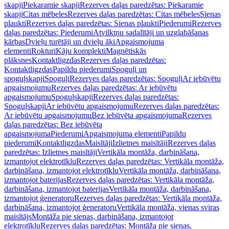
skapji
Piekaramie skapji
Rezerves daļas paredzētas: Piekaramie
skapji
Citas mēbeles
Rezerves daļas paredzētas: Citas mēbeles
Sienas
plaukti
Rezerves daļas paredzētas: Sienas plaukti
Piederumi
Rezerves
daļas paredzētas: Piederumi
Atvilktņu sadalītāji un uzglabāšanas
kārbas
Dvieļu turētāji un dvieļu āķi
Apgaismojuma
elementi
Rokturi
Kāju komplekti
Magnētiskās
plāksnes
Kontaktligzdas
Rezerves daļas paredzētas:
Kontaktligzdas
Papildu piederumi
Spoguļi un
spoguļskapji
Spoguļi
Rezerves daļas paredzētas: Spoguļi
Ar iebūvētu
apgaismojumu
Rezerves daļas paredzētas: Ar iebūvētu
apgaismojumu
Spoguļskapji
Rezerves daļas paredzētas:
Spoguļskapji
Ar iebūvētu apgaismojumu
Rezerves daļas paredzētas:
Ar iebūvētu apgaismojumu
Bez iebūvēta apgaismojuma
Rezerves
daļas paredzētas: Bez iebūvēta
apgaismojuma
Piederumi
Apgaismojuma elementi
Papildu
piederumi
Kontaktligzdas
Maisītāji
Izlietnes maisītāji
Rezerves daļas
paredzētas: Izlietnes maisītāji
Vertikāla montāža, darbināšana,
izmantojot elektrotīklu
Rezerves daļas paredzētas: Vertikāla montāža,
darbināšana, izmantojot elektrotīklu
Vertikāla montāža, darbināšana,
izmantojot baterijas
Rezerves daļas paredzētas: Vertikāla montāža,
darbināšana, izmantojot baterijas
Vertikāla montāža, darbināšana,
izmantojot ģeneratoru
Rezerves daļas paredzētas: Vertikāla montāža,
darbināšana, izmantojot ģeneratoru
Vertikāla montāža, vienas sviras
maisītājs
Montāža pie sienas, darbināšana, izmantojot
elektrotīklu
Rezerves daļas paredzētas: Montāža pie sienas,