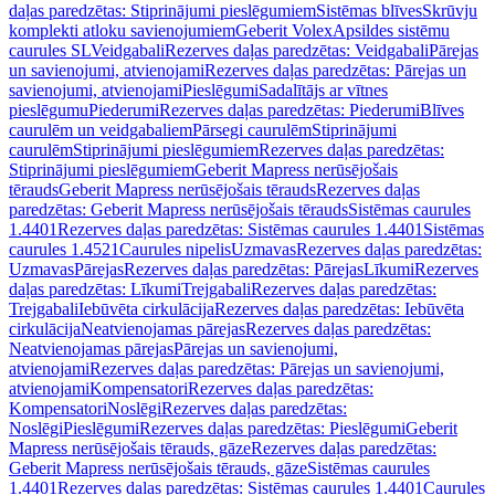
daļas paredzētas: Stiprinājumi pieslēgumiem
Sistēmas blīves
Skrūvju
komplekti atloku savienojumiem
Geberit Volex
Apsildes sistēmu
caurules SL
Veidgabali
Rezerves daļas paredzētas: Veidgabali
Pārejas
un savienojumi, atvienojami
Rezerves daļas paredzētas: Pārejas un
savienojumi, atvienojami
Pieslēgumi
Sadalītājs ar vītnes
pieslēgumu
Piederumi
Rezerves daļas paredzētas: Piederumi
Blīves
caurulēm un veidgabaliem
Pārsegi caurulēm
Stiprinājumi
caurulēm
Stiprinājumi pieslēgumiem
Rezerves daļas paredzētas:
Stiprinājumi pieslēgumiem
Geberit Mapress nerūsējošais
tērauds
Geberit Mapress nerūsējošais tērauds
Rezerves daļas
paredzētas: Geberit Mapress nerūsējošais tērauds
Sistēmas caurules
1.4401
Rezerves daļas paredzētas: Sistēmas caurules 1.4401
Sistēmas
caurules 1.4521
Caurules nipelis
Uzmavas
Rezerves daļas paredzētas:
Uzmavas
Pārejas
Rezerves daļas paredzētas: Pārejas
Līkumi
Rezerves
daļas paredzētas: Līkumi
Trejgabali
Rezerves daļas paredzētas:
Trejgabali
Iebūvēta cirkulācija
Rezerves daļas paredzētas: Iebūvēta
cirkulācija
Neatvienojamas pārejas
Rezerves daļas paredzētas:
Neatvienojamas pārejas
Pārejas un savienojumi,
atvienojami
Rezerves daļas paredzētas: Pārejas un savienojumi,
atvienojami
Kompensatori
Rezerves daļas paredzētas:
Kompensatori
Noslēgi
Rezerves daļas paredzētas:
Noslēgi
Pieslēgumi
Rezerves daļas paredzētas: Pieslēgumi
Geberit
Mapress nerūsējošais tērauds, gāze
Rezerves daļas paredzētas:
Geberit Mapress nerūsējošais tērauds, gāze
Sistēmas caurules
1.4401
Rezerves daļas paredzētas: Sistēmas caurules 1.4401
Caurules