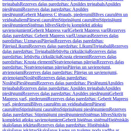
trejgabals
Rezerves daļas paredzētas: Apsildes trejgabals
Apsildes
pieslēgumi
Rezerves daļas paredzētas: Apsildes
pieslēgumi
Geberit Mapress C tērauds, piederumi
Blīves caurulēm un
veidgabaliem
Pārsegi caurulēm
Stiprinājumi caurulēm
Stiprinājumi
pieslēgumiem
Sistēmas blīves
Skrūvju komplekti atloku
savienojumiem
Geberit Mapress varš
Geberit Mapress varš
Rezerves
daļas paredzētas: Geberit Mapress varš
Uzmavas
Rezerves daļas
paredzētas: Uzmavas
Pārejas
Rezerves daļas paredzētas:
Pārejas
Līkumi
Rezerves daļas paredzētas: Līkumi
Trejgabali
Rezerves
daļas paredzētas: Trejgabali
Iebūvēta cirkulācija
Rezerves daļas
paredzētas: Iebūvēta cirkulācija
Krusta elementi
Rezerves daļas
paredzētas: Krusta elementi
Neatvienojamas pārejas
Rezerves daļas
paredzētas: Neatvienojamas pārejas
Pārejas un savienojumi,
atvienojami
Rezerves daļas paredzētas: Pārejas un savienojumi,
atvienojami
Noslēgi
Rezerves daļas paredzētas:
Noslēgi
Pieslēgumi
Rezerves daļas paredzētas: Pieslēgumi
Apsildes
trejgabals
Rezerves daļas paredzētas: Apsildes trejgabals
Apsildes
pieslēgumi
Rezerves daļas paredzētas: Apsildes pieslēgumi
Geberit
Mapress varš, piederumi
Rezerves daļas paredzētas: Geberit Mapress
varš, piederumi
Blīves caurulēm un veidgabaliem
Pārsegi
caurulēm
Stiprinājumi caurulēm
Stiprinājumi pieslēgumiem
Rezerves
daļas paredzētas: Stiprinājumi pieslēgumiem
Sistēmas blīves
Skrūvju
komplekti atloku savienojumiem
Geberit higiēnas sistēma
Higiēniskās
skalošanas iekārtas
Rezerves daļas paredzētas: Higiēniskās
skalošanas iekārtas
Skalošanas kastes un tualetes poda vadība ar