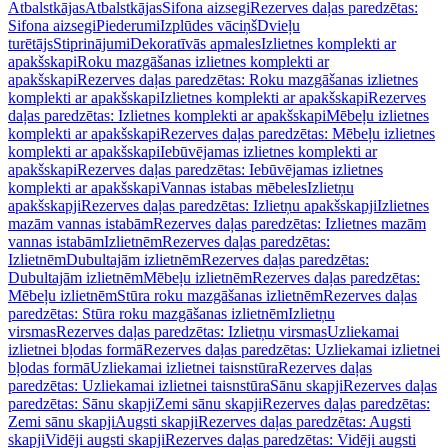
Atbalstkājas
Atbalstkājas
Sifona aizsegi
Rezerves daļas paredzētas:
Sifona aizsegi
Piederumi
Izplūdes vāciņš
Dvieļu
turētājs
Stiprinājumi
Dekoratīvās apmales
Izlietnes komplekti ar
apakšskapi
Roku mazgāšanas izlietnes komplekti ar
apakšskapi
Rezerves daļas paredzētas: Roku mazgāšanas izlietnes
komplekti ar apakšskapi
Izlietnes komplekti ar apakšskapi
Rezerves
daļas paredzētas: Izlietnes komplekti ar apakšskapi
Mēbeļu izlietnes
komplekti ar apakšskapi
Rezerves daļas paredzētas: Mēbeļu izlietnes
komplekti ar apakšskapi
Iebūvējamas izlietnes komplekti ar
apakšskapi
Rezerves daļas paredzētas: Iebūvējamas izlietnes
komplekti ar apakšskapi
Vannas istabas mēbeles
Izlietņu
apakšskapji
Rezerves daļas paredzētas: Izlietņu apakšskapji
Izlietnes
mazām vannas istabām
Rezerves daļas paredzētas: Izlietnes mazām
vannas istabām
Izlietnēm
Rezerves daļas paredzētas:
Izlietnēm
Dubultajām izlietnēm
Rezerves daļas paredzētas:
Dubultajām izlietnēm
Mēbeļu izlietnēm
Rezerves daļas paredzētas:
Mēbeļu izlietnēm
Stūra roku mazgāšanas izlietnēm
Rezerves daļas
paredzētas: Stūra roku mazgāšanas izlietnēm
Izlietņu
virsmas
Rezerves daļas paredzētas: Izlietņu virsmas
Uzliekamai
izlietnei bļodas formā
Rezerves daļas paredzētas: Uzliekamai izlietnei
bļodas formā
Uzliekamai izlietnei taisnstūra
Rezerves daļas
paredzētas: Uzliekamai izlietnei taisnstūra
Sānu skapji
Rezerves daļas
paredzētas: Sānu skapji
Zemi sānu skapji
Rezerves daļas paredzētas:
Zemi sānu skapji
Augsti skapji
Rezerves daļas paredzētas: Augsti
skapji
Vidēji augsti skapji
Rezerves daļas paredzētas: Vidēji augsti