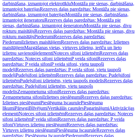
darbināšana, izmantojot elektrotīklu
Montāža pie sienas, darbināšana,
izmantojot baterijas
Rezerves daļas paredzētas: Montāža pie sienas,
darbināšana, izmantojot baterijas
Montāža pie sienas, darbināšana,
izmantojot ģeneratoru
Rezerves daļas paredzētas: Montāža pie
sienas, darbināšana, izmantojot ģeneratoru
Montāža pie sienas, divu
rokturu maisītājs
Rezerves daļas paredzētas: Montāža pie sienas, divu
rokturu maisītājs
Piederumi
Rezerves daļas paredzētas:
Piederumi
Izlietnes maisītājiem
Rezerves daļas paredzētas: Izlietnes
maisītājiem
Mazgāšanas vietas, virtuves izlietņu, ierīču un lieto
izlietņu savienotājelementi
Noteces sifoni izlietnēm
Rezerves daļas
paredzētas: Noteces sifoni izlietnēm
P veida sifoni
Rezerves daļas
paredzētas: P veida sifoni
P veida sifoni, vietu taupoši
modeļi
Rezerves daļas paredzētas: P veida sifoni, vietu taupoši
modeļi
Pudeļsifoni izlietnēm
Rezerves daļas paredzētas: Pudeļsifoni
izlietnēm
Pudeļsifoni izlietnēm, vietu taupošs modelis
Rezerves daļas
paredzētas: Pudeļsifoni izlietnēm, vietu taupošs
modelis
Zemapmetuma sifoni
Rezerves daļas paredzētas:
Zemapmetuma sifoni
Izlietnes pieslēgumi
Rezerves daļas paredzētas:
Izlietnes pieslēgumi
Pieslēguma īscaurule
Pieslēguma
līkumi
Pārsegi
Blīvējumi
Vertikālās caurules
Pagarinājumi
Aktivizācijas
elementi
Noteces sifoni izlietnēm
Rezerves daļas paredzētas: Noteces
sifoni izlietnēm
P veida sifoni
Rezerves daļas paredzētas: P veida
sifoni
Virtuves izlietņu pieslēgumi
Rezerves daļas paredzētas:
Virtuves izlietņu pieslēgumi
Pieslēguma īscaurule
Rezerves daļas
paredzētas: Pieslēguma īscaurule
Piederumi
Rezerves daļas