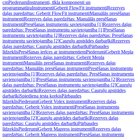
cm
Piederumi
Instrumenti, tīkla komponenti un
programmatūra
Instrumenti
Geberit FlowFit instrumenti
Rezerves
daļas paredzētas: Geberit FlowFit instrumenti
Manuālās presēšanas
instrumenti
Rezerves daļas paredzētas: Manuālās presēšanas
instrumenti
Presēšanas instrumentu savietojamība [1]
Rezerves daļas
paredzētas: Presēšanas instrumentu savietojamība [1]
Presēšanas
instrumentu savietojamība [2]
Rezerves daļas paredzētas: Presēšanas
instrumentu savietojamība [2]
Cauruļu apstrādes darbarīki
Rezerves
daļas paredzētas: Cauruļu apstrādes darbarīki
Pārbaudes
līdzeklis
Presēšanas ierīces ar instrumentiem
Piederumi
Geberit Mepla
instrumenti
Rezerves daļas paredzētas: Geberit Mepla
instrumenti
Manuālās presēšanas instrumenti
Rezerves daļas
paredzētas: Manuālās presēšanas instrumenti
Presēšanas instrumentu
savienojamība [1]
Rezerves daļas paredzētas: Presēšanas instrumentu
savienojamība [1]
Presēšanas instrumentu savienojamība [2]
Rezerves
daļas paredzētas: Presēšanas instrumentu savienojamība [2]
Cauruļu
apstrādes darbarīki
Rezerves daļas paredzētas: Cauruļu apstrādes
darbarīki
Spiediena testa korķis
Pārbaudes
līdzeklis
Piederumi
Geberit Volex instrumenti
Rezerves daļas
paredzētas: Geberit Volex instrumenti
Presēšanas instrumentu
savienojamība [2]
Rezerves daļas paredzētas: Presēšanas instrumentu
savienojamība [2]
Cauruļu apstrādes darbarīki
Rezerves daļas
paredzētas: Cauruļu apstrādes darbarīki
Pārbaudes
līdzeklis
Piederumi
Geberit Mapress instrumenti
Rezerves daļas
paredzētas: Geberit Mapress instrumenti
Presēšanas instrumentu