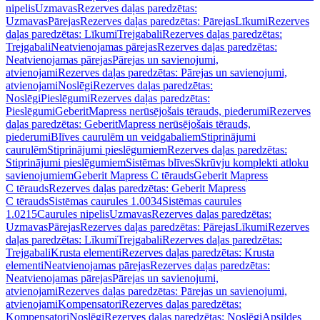
nipelis
Uzmavas
Rezerves daļas paredzētas:
Uzmavas
Pārejas
Rezerves daļas paredzētas: Pārejas
Līkumi
Rezerves
daļas paredzētas: Līkumi
Trejgabali
Rezerves daļas paredzētas:
Trejgabali
Neatvienojamas pārejas
Rezerves daļas paredzētas:
Neatvienojamas pārejas
Pārejas un savienojumi,
atvienojami
Rezerves daļas paredzētas: Pārejas un savienojumi,
atvienojami
Noslēgi
Rezerves daļas paredzētas:
Noslēgi
Pieslēgumi
Rezerves daļas paredzētas:
Pieslēgumi
GeberitMapress nerūsējošais tērauds, piederumi
Rezerves
daļas paredzētas: GeberitMapress nerūsējošais tērauds,
piederumi
Blīves caurulēm un veidgabaliem
Stiprinājumi
caurulēm
Stiprinājumi pieslēgumiem
Rezerves daļas paredzētas:
Stiprinājumi pieslēgumiem
Sistēmas blīves
Skrūvju komplekti atloku
savienojumiem
Geberit Mapress C tērauds
Geberit Mapress
C tērauds
Rezerves daļas paredzētas: Geberit Mapress
C tērauds
Sistēmas caurules 1.0034
Sistēmas caurules
1.0215
Caurules nipelis
Uzmavas
Rezerves daļas paredzētas:
Uzmavas
Pārejas
Rezerves daļas paredzētas: Pārejas
Līkumi
Rezerves
daļas paredzētas: Līkumi
Trejgabali
Rezerves daļas paredzētas:
Trejgabali
Krusta elementi
Rezerves daļas paredzētas: Krusta
elementi
Neatvienojamas pārejas
Rezerves daļas paredzētas:
Neatvienojamas pārejas
Pārejas un savienojumi,
atvienojami
Rezerves daļas paredzētas: Pārejas un savienojumi,
atvienojami
Kompensatori
Rezerves daļas paredzētas:
Kompensatori
Noslēgi
Rezerves daļas paredzētas: Noslēgi
Apsildes