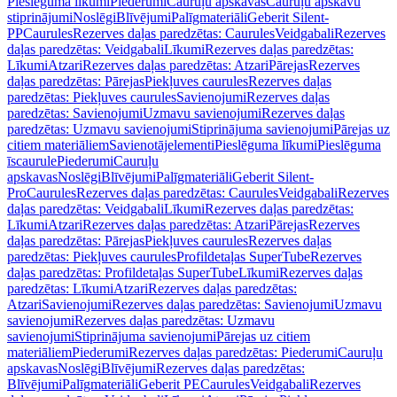
Pieslēguma līkumi
Piederumi
Cauruļu apskavas
Cauruļu apskavu
stiprinājumi
Noslēgi
Blīvējumi
Palīgmateriāli
Geberit Silent-
PP
Caurules
Rezerves daļas paredzētas: Caurules
Veidgabali
Rezerves
daļas paredzētas: Veidgabali
Līkumi
Rezerves daļas paredzētas:
Līkumi
Atzari
Rezerves daļas paredzētas: Atzari
Pārejas
Rezerves
daļas paredzētas: Pārejas
Piekļuves caurules
Rezerves daļas
paredzētas: Piekļuves caurules
Savienojumi
Rezerves daļas
paredzētas: Savienojumi
Uzmavu savienojumi
Rezerves daļas
paredzētas: Uzmavu savienojumi
Stiprinājuma savienojumi
Pārejas uz
citiem materiāliem
Savienotājelementi
Pieslēguma līkumi
Pieslēguma
īscaurule
Piederumi
Cauruļu
apskavas
Noslēgi
Blīvējumi
Palīgmateriāli
Geberit Silent-
Pro
Caurules
Rezerves daļas paredzētas: Caurules
Veidgabali
Rezerves
daļas paredzētas: Veidgabali
Līkumi
Rezerves daļas paredzētas:
Līkumi
Atzari
Rezerves daļas paredzētas: Atzari
Pārejas
Rezerves
daļas paredzētas: Pārejas
Piekļuves caurules
Rezerves daļas
paredzētas: Piekļuves caurules
Profildetaļas SuperTube
Rezerves
daļas paredzētas: Profildetaļas SuperTube
Līkumi
Rezerves daļas
paredzētas: Līkumi
Atzari
Rezerves daļas paredzētas:
Atzari
Savienojumi
Rezerves daļas paredzētas: Savienojumi
Uzmavu
savienojumi
Rezerves daļas paredzētas: Uzmavu
savienojumi
Stiprinājuma savienojumi
Pārejas uz citiem
materiāliem
Piederumi
Rezerves daļas paredzētas: Piederumi
Cauruļu
apskavas
Noslēgi
Blīvējumi
Rezerves daļas paredzētas:
Blīvējumi
Palīgmateriāli
Geberit PE
Caurules
Veidgabali
Rezerves