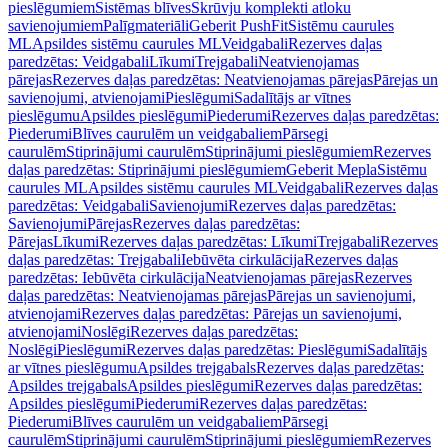
pieslēgumiem
Sistēmas blīves
Skrūvju komplekti atloku
savienojumiem
Palīgmateriāli
Geberit PushFit
Sistēmu caurules
ML
Apsildes sistēmu caurules ML
Veidgabali
Rezerves daļas
paredzētas: Veidgabali
Līkumi
Trejgabali
Neatvienojamas
pārejas
Rezerves daļas paredzētas: Neatvienojamas pārejas
Pārejas un
savienojumi, atvienojami
Pieslēgumi
Sadalītājs ar vītnes
pieslēgumu
Apsildes pieslēgumi
Piederumi
Rezerves daļas paredzētas:
Piederumi
Blīves caurulēm un veidgabaliem
Pārsegi
caurulēm
Stiprinājumi caurulēm
Stiprinājumi pieslēgumiem
Rezerves
daļas paredzētas: Stiprinājumi pieslēgumiem
Geberit Mepla
Sistēmu
caurules ML
Apsildes sistēmu caurules ML
Veidgabali
Rezerves daļas
paredzētas: Veidgabali
Savienojumi
Rezerves daļas paredzētas:
Savienojumi
Pārejas
Rezerves daļas paredzētas:
Pārejas
Līkumi
Rezerves daļas paredzētas: Līkumi
Trejgabali
Rezerves
daļas paredzētas: Trejgabali
Iebūvēta cirkulācija
Rezerves daļas
paredzētas: Iebūvēta cirkulācija
Neatvienojamas pārejas
Rezerves
daļas paredzētas: Neatvienojamas pārejas
Pārejas un savienojumi,
atvienojami
Rezerves daļas paredzētas: Pārejas un savienojumi,
atvienojami
Noslēgi
Rezerves daļas paredzētas:
Noslēgi
Pieslēgumi
Rezerves daļas paredzētas: Pieslēgumi
Sadalītājs
ar vītnes pieslēgumu
Apsildes trejgabals
Rezerves daļas paredzētas:
Apsildes trejgabals
Apsildes pieslēgumi
Rezerves daļas paredzētas:
Apsildes pieslēgumi
Piederumi
Rezerves daļas paredzētas:
Piederumi
Blīves caurulēm un veidgabaliem
Pārsegi
caurulēm
Stiprinājumi caurulēm
Stiprinājumi pieslēgumiem
Rezerves