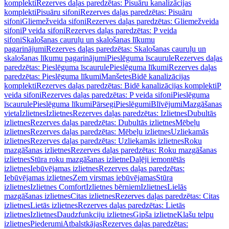
komplekti
Rezerves daļas paredzētas: Pisuāru kanalizācijas
komplekti
Pisuāru sifoni
Rezerves daļas paredzētas: Pisuāru
sifoni
Gliemežveida sifoni
Rezerves daļas paredzētas: Gliemežveida
sifoni
P veida sifoni
Rezerves daļas paredzētas: P veida
sifoni
Skalošanas cauruļu un skalošanas līkumu
pagarinājumi
Rezerves daļas paredzētas: Skalošanas cauruļu un
skalošanas līkumu pagarinājumi
Pieslēguma īscaurule
Rezerves daļas
paredzētas: Pieslēguma īscaurule
Pieslēguma līkumi
Rezerves daļas
paredzētas: Pieslēguma līkumi
Manšetes
Bidē kanalizācijas
komplekti
Rezerves daļas paredzētas: Bidē kanalizācijas komplekti
P
veida sifoni
Rezerves daļas paredzētas: P veida sifoni
Pieslēguma
īscaurule
Pieslēguma līkumi
Pārsegi
Pieslēgumi
Blīvējumi
Mazgāšanas
vieta
Izlietnes
Izlietnes
Rezerves daļas paredzētas: Izlietnes
Dubultās
izlietnes
Rezerves daļas paredzētas: Dubultās izlietnes
Mēbeļu
izlietnes
Rezerves daļas paredzētas: Mēbeļu izlietnes
Uzliekamās
izlietnes
Rezerves daļas paredzētas: Uzliekamās izlietnes
Roku
mazgāšanas izlietnes
Rezerves daļas paredzētas: Roku mazgāšanas
izlietnes
Stūra roku mazgāšanas izlietne
Daļēji iemontētās
izlietnes
Iebūvējamas izlietnes
Rezerves daļas paredzētas:
Iebūvējamas izlietnes
Zem virsmas iebūvējamas
Stūra
izlietnes
Izlietnes Comfort
Izlietnes bērniem
Izlietnes
Lielās
mazgāšanas izlietnes
Citas izlietnes
Rezerves daļas paredzētas: Citas
izlietnes
Lietās izlietnes
Rezerves daļas paredzētas: Lietās
izlietnes
Izlietnes
Daudzfunkciju izlietnes
Ģipša izlietne
Klašu telpu
izlietnes
Piederumi
Atbalstkājas
Rezerves daļas paredzētas: