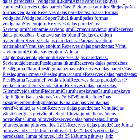
daļas paredzētas: Veidgabali
Līkumi
Atzari
Pārejas
Piekļuves
caurules
Rezerves daļas paredzētas: Piekļuves caurules
Pārejas
Īpašas
formas veidgabali
Rezerves daļas paredzētas: Īpašas formas
veidgabali
Veidgabali SuperTube
Līkumi
Īpašas formas
veidgabali
Savienojumi
Rezerves daļas paredzētas:
Savienojumi
Metināmie savienojumi
Uzmavu savienojumi
Rezerves
daļas paredzētas: Uzmavu savienojumi
Pārejas uz citiem
materiāliem
Rezerves daļas paredzētas: Pārejas uz citiem
materiāliem
Vītņu savienojumi
Rezerves daļas paredzētas: Vītņu
savienojumi
Atloka savienojumi
Atloka
adapteri
Savienotājelementi
Rezerves daļas paredzētas:
Savienotājelementi
Pieslēguma līkumi
Rezerves daļas paredzētas:
Pieslēguma līkumi
Pieslēguma uzmavas
Rezerves daļas paredzētas:
Pieslēguma uzmavas
Pieslēguma īscaurule
Rezerves daļas paredzētas:
Pieslēguma īscaurule
P veida sifoni
Rezerves daļas paredzētas: P
veida sifoni
Gliemežveida sifoni
Rezerves daļas paredzētas:
Gliemežveida sifoni
Piederumi
Cauruļu apskavas
Cauruļu apskavu
stiprinājumi
Balsta skavas
Noslēgi
Blīvējumi
Celtniecības
aizsargelementi
Palīgmateriāli
Kanalizācijas ventilācijas
vārsti
Ventilācijas vārsti
Rezerves daļas paredzētas: Ventilācijas
vārsti
Enerģijas pretvārsti
Geberit Pluvia jumta lietus ūdens
novadīšana
Jumta piltuves
Rezerves daļas paredzētas: Jumta
piltuves
Jumta piltuves, līdz 12 l/s
Rezerves daļas paredzētas: Jumta
piltuves, līdz 12 l/s
Jumta piltuves, līdz 25 l/s
Rezerves daļas
paredzētas: Jumta piltuves, līdz 25 l/s
Jumta piltuves, līdz