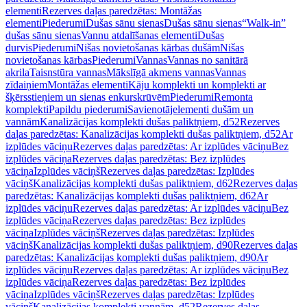
elementi
Rezerves daļas paredzētas: Montāžas
elementi
Piederumi
Dušas sānu sienas
Dušas sānu sienas
“Walk-in”
dušas sānu sienas
Vannu atdalīšanas elementi
Dušas
durvis
Piederumi
Nišas novietošanas kārbas dušām
Nišas
novietošanas kārbas
Piederumi
Vannas
Vannas no sanitārā
akrila
Taisnstūra vannas
Mākslīgā akmens vannas
Vannas
zīdaiņiem
Montāžas elementi
Kāju komplekti un komplekti ar
šķērsstieņiem un sienas enkurskrūvēm
Piederumi
Remonta
komplekti
Papildu piederumi
Savienotājelementi dušām un
vannām
Kanalizācijas komplekti dušas paliktņiem, d52
Rezerves
daļas paredzētas: Kanalizācijas komplekti dušas paliktņiem, d52
Ar
izplūdes vāciņu
Rezerves daļas paredzētas: Ar izplūdes vāciņu
Bez
izplūdes vāciņa
Rezerves daļas paredzētas: Bez izplūdes
vāciņa
Izplūdes vāciņš
Rezerves daļas paredzētas: Izplūdes
vāciņš
Kanalizācijas komplekti dušas paliktņiem, d62
Rezerves daļas
paredzētas: Kanalizācijas komplekti dušas paliktņiem, d62
Ar
izplūdes vāciņu
Rezerves daļas paredzētas: Ar izplūdes vāciņu
Bez
izplūdes vāciņa
Rezerves daļas paredzētas: Bez izplūdes
vāciņa
Izplūdes vāciņš
Rezerves daļas paredzētas: Izplūdes
vāciņš
Kanalizācijas komplekti dušas paliktņiem, d90
Rezerves daļas
paredzētas: Kanalizācijas komplekti dušas paliktņiem, d90
Ar
izplūdes vāciņu
Rezerves daļas paredzētas: Ar izplūdes vāciņu
Bez
izplūdes vāciņa
Rezerves daļas paredzētas: Bez izplūdes
vāciņa
Izplūdes vāciņš
Rezerves daļas paredzētas: Izplūdes
vāciņš
Kanalizācijas komplekti vannām, d52
Rezerves daļas