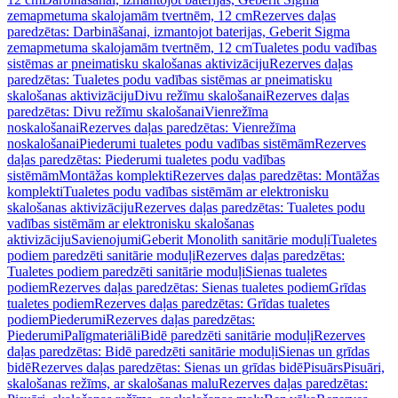
zemapmetuma skalojamām tvertnēm, 12 cm
Rezerves daļas
paredzētas: Darbināšanai, izmantojot baterijas, Geberit Sigma
zemapmetuma skalojamām tvertnēm, 12 cm
Tualetes podu vadības
sistēmas ar pneimatisku skalošanas aktivizāciju
Rezerves daļas
paredzētas: Tualetes podu vadības sistēmas ar pneimatisku
skalošanas aktivizāciju
Divu režīmu skalošanai
Rezerves daļas
paredzētas: Divu režīmu skalošanai
Vienrežīma
noskalošanai
Rezerves daļas paredzētas: Vienrežīma
noskalošanai
Piederumi tualetes podu vadības sistēmām
Rezerves
daļas paredzētas: Piederumi tualetes podu vadības
sistēmām
Montāžas komplekti
Rezerves daļas paredzētas: Montāžas
komplekti
Tualetes podu vadības sistēmām ar elektronisku
skalošanas aktivizāciju
Rezerves daļas paredzētas: Tualetes podu
vadības sistēmām ar elektronisku skalošanas
aktivizāciju
Savienojumi
Geberit Monolith sanitārie moduļi
Tualetes
podiem paredzēti sanitārie moduļi
Rezerves daļas paredzētas:
Tualetes podiem paredzēti sanitārie moduļi
Sienas tualetes
podiem
Rezerves daļas paredzētas: Sienas tualetes podiem
Grīdas
tualetes podiem
Rezerves daļas paredzētas: Grīdas tualetes
podiem
Piederumi
Rezerves daļas paredzētas:
Piederumi
Palīgmateriāli
Bidē paredzēti sanitārie moduļi
Rezerves
daļas paredzētas: Bidē paredzēti sanitārie moduļi
Sienas un grīdas
bidē
Rezerves daļas paredzētas: Sienas un grīdas bidē
Pisuārs
Pisuāri,
skalošanas režīms, ar skalošanas malu
Rezerves daļas paredzētas: