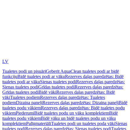
LV
Tualetes podi un pisuāri
Geberit AquaClean tualetes podi ar bidē
funkciju
Bidē tualetes podi ar vāku
Rezerves daļas paredzētas: Bidē
tualetes podi ar vāku
Sienas tualetes podi
Rezerves daļas paredzētas:
Sienas tualetes podi
Grīdas tualetes podi
Rezerves daļas paredzētas:
Grīdas tualetes podi
Bidē vāki
Rezerves daļas paredzētas: Bidē
vāki
Tualetes podiem
Rezerves daļas paredzētas: Tualetes
podiem
Dizaina paneļi
Rezerves daļas paredzētas: Dizaina paneļi
Bidē
tualetes podu vākiem
Rezerves daļas paredzētas: Bidē tualetes podu
vākiem
Piederumi
Bidē tualetes podu un vāku komplektiem
Bidē
tualetes podu vākiem
Bidē vāku un bidē tualetes podu un vāku
komplektiem
Palīgmateriāli
Tualetes podi un tualetes poda vāki
Sienas
tualetes podi
Rezerves daļas paredzētas: Sienas tualetes podi
Tualetes