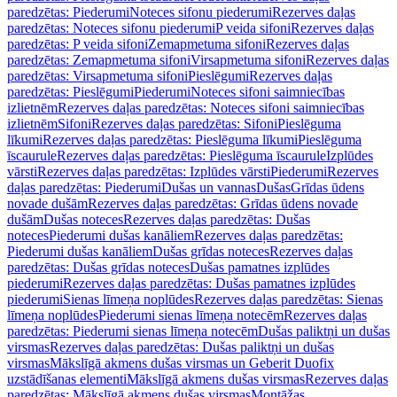
paredzētas: Piederumi
Noteces sifonu piederumi
Rezerves daļas
paredzētas: Noteces sifonu piederumi
P veida sifoni
Rezerves daļas
paredzētas: P veida sifoni
Zemapmetuma sifoni
Rezerves daļas
paredzētas: Zemapmetuma sifoni
Virsapmetuma sifoni
Rezerves daļas
paredzētas: Virsapmetuma sifoni
Pieslēgumi
Rezerves daļas
paredzētas: Pieslēgumi
Piederumi
Noteces sifoni saimniecības
izlietnēm
Rezerves daļas paredzētas: Noteces sifoni saimniecības
izlietnēm
Sifoni
Rezerves daļas paredzētas: Sifoni
Pieslēguma
līkumi
Rezerves daļas paredzētas: Pieslēguma līkumi
Pieslēguma
īscaurule
Rezerves daļas paredzētas: Pieslēguma īscaurule
Izplūdes
vārsti
Rezerves daļas paredzētas: Izplūdes vārsti
Piederumi
Rezerves
daļas paredzētas: Piederumi
Dušas un vannas
Dušas
Grīdas ūdens
novade dušām
Rezerves daļas paredzētas: Grīdas ūdens novade
dušām
Dušas noteces
Rezerves daļas paredzētas: Dušas
noteces
Piederumi dušas kanāliem
Rezerves daļas paredzētas:
Piederumi dušas kanāliem
Dušas grīdas noteces
Rezerves daļas
paredzētas: Dušas grīdas noteces
Dušas pamatnes izplūdes
piederumi
Rezerves daļas paredzētas: Dušas pamatnes izplūdes
piederumi
Sienas līmeņa noplūdes
Rezerves daļas paredzētas: Sienas
līmeņa noplūdes
Piederumi sienas līmeņa notecēm
Rezerves daļas
paredzētas: Piederumi sienas līmeņa notecēm
Dušas paliktņi un dušas
virsmas
Rezerves daļas paredzētas: Dušas paliktņi un dušas
virsmas
Mākslīgā akmens dušas virsmas un Geberit Duofix
uzstādīšanas elementi
Mākslīgā akmens dušas virsmas
Rezerves daļas
paredzētas: Mākslīgā akmens dušas virsmas
Montāžas