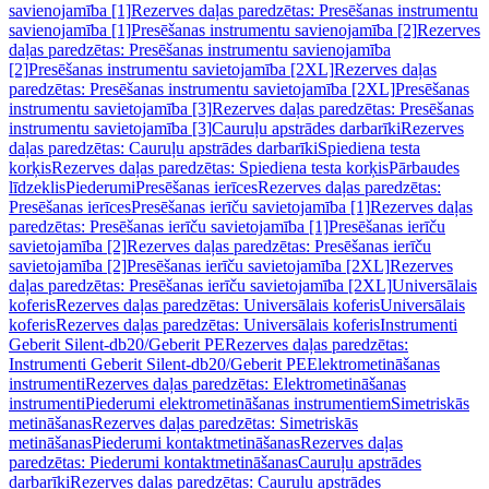
savienojamība [1]
Rezerves daļas paredzētas: Presēšanas instrumentu
savienojamība [1]
Presēšanas instrumentu savienojamība [2]
Rezerves
daļas paredzētas: Presēšanas instrumentu savienojamība
[2]
Presēšanas instrumentu savietojamība [2XL]
Rezerves daļas
paredzētas: Presēšanas instrumentu savietojamība [2XL]
Presēšanas
instrumentu savietojamība [3]
Rezerves daļas paredzētas: Presēšanas
instrumentu savietojamība [3]
Cauruļu apstrādes darbarīki
Rezerves
daļas paredzētas: Cauruļu apstrādes darbarīki
Spiediena testa
korķis
Rezerves daļas paredzētas: Spiediena testa korķis
Pārbaudes
līdzeklis
Piederumi
Presēšanas ierīces
Rezerves daļas paredzētas:
Presēšanas ierīces
Presēšanas ierīču savietojamība [1]
Rezerves daļas
paredzētas: Presēšanas ierīču savietojamība [1]
Presēšanas ierīču
savietojamība [2]
Rezerves daļas paredzētas: Presēšanas ierīču
savietojamība [2]
Presēšanas ierīču savietojamība [2XL]
Rezerves
daļas paredzētas: Presēšanas ierīču savietojamība [2XL]
Universālais
koferis
Rezerves daļas paredzētas: Universālais koferis
Universālais
koferis
Rezerves daļas paredzētas: Universālais koferis
Instrumenti
Geberit Silent-db20/Geberit PE
Rezerves daļas paredzētas:
Instrumenti Geberit Silent-db20/Geberit PE
Elektrometināšanas
instrumenti
Rezerves daļas paredzētas: Elektrometināšanas
instrumenti
Piederumi elektrometināšanas instrumentiem
Simetriskās
metināšanas
Rezerves daļas paredzētas: Simetriskās
metināšanas
Piederumi kontaktmetināšanas
Rezerves daļas
paredzētas: Piederumi kontaktmetināšanas
Cauruļu apstrādes
darbarīki
Rezerves daļas paredzētas: Cauruļu apstrādes