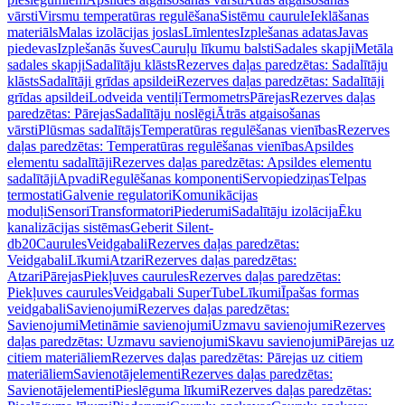
vārsti
Virsmu temperatūras regulēšana
Sistēmu caurule
Ieklāšanas
materiāls
Malas izolācijas joslas
Līmlentes
Izplešanas adatas
Javas
piedevas
Izplešanās šuves
Cauruļu līkumu balsti
Sadales skapji
Metāla
sadales skapji
Sadalītāju klāsts
Rezerves daļas paredzētas: Sadalītāju
klāsts
Sadalītāji grīdas apsildei
Rezerves daļas paredzētas: Sadalītāji
grīdas apsildei
Lodveida ventiļi
Termometrs
Pārejas
Rezerves daļas
paredzētas: Pārejas
Sadalītāju noslēgi
Ātrās atgaisošanas
vārsti
Plūsmas sadalītājs
Temperatūras regulēšanas vienības
Rezerves
daļas paredzētas: Temperatūras regulēšanas vienības
Apsildes
elementu sadalītāji
Rezerves daļas paredzētas: Apsildes elementu
sadalītāji
Apvadi
Regulēšanas komponenti
Servopiedziņas
Telpas
termostati
Galvenie regulatori
Komunikācijas
moduļi
Sensori
Transformatori
Piederumi
Sadalītāju izolācija
Ēku
kanalizācijas sistēmas
Geberit Silent-
db20
Caurules
Veidgabali
Rezerves daļas paredzētas:
Veidgabali
Līkumi
Atzari
Rezerves daļas paredzētas:
Atzari
Pārejas
Piekļuves caurules
Rezerves daļas paredzētas:
Piekļuves caurules
Veidgabali SuperTube
Līkumi
Īpašas formas
veidgabali
Savienojumi
Rezerves daļas paredzētas:
Savienojumi
Metināmie savienojumi
Uzmavu savienojumi
Rezerves
daļas paredzētas: Uzmavu savienojumi
Skavu savienojumi
Pārejas uz
citiem materiāliem
Rezerves daļas paredzētas: Pārejas uz citiem
materiāliem
Savienotājelementi
Rezerves daļas paredzētas:
Savienotājelementi
Pieslēguma līkumi
Rezerves daļas paredzētas: