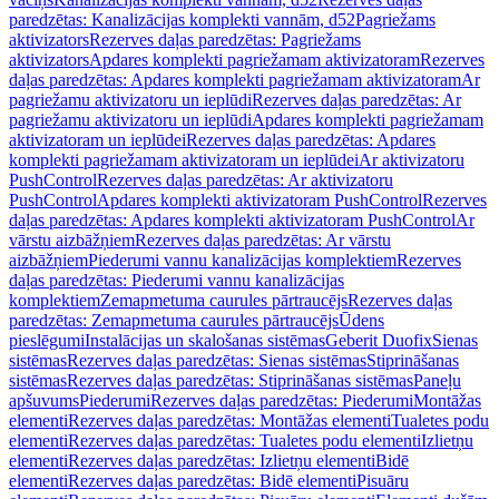
paredzētas: Kanalizācijas komplekti vannām, d52
Pagriežams
aktivizators
Rezerves daļas paredzētas: Pagriežams
aktivizators
Apdares komplekti pagriežamam aktivizatoram
Rezerves
daļas paredzētas: Apdares komplekti pagriežamam aktivizatoram
Ar
pagriežamu aktivizatoru un ieplūdi
Rezerves daļas paredzētas: Ar
pagriežamu aktivizatoru un ieplūdi
Apdares komplekti pagriežamam
aktivizatoram un ieplūdei
Rezerves daļas paredzētas: Apdares
komplekti pagriežamam aktivizatoram un ieplūdei
Ar aktivizatoru
PushControl
Rezerves daļas paredzētas: Ar aktivizatoru
PushControl
Apdares komplekti aktivizatoram PushControl
Rezerves
daļas paredzētas: Apdares komplekti aktivizatoram PushControl
Ar
vārstu aizbāžņiem
Rezerves daļas paredzētas: Ar vārstu
aizbāžņiem
Piederumi vannu kanalizācijas komplektiem
Rezerves
daļas paredzētas: Piederumi vannu kanalizācijas
komplektiem
Zemapmetuma caurules pārtraucējs
Rezerves daļas
paredzētas: Zemapmetuma caurules pārtraucējs
Ūdens
pieslēgumi
Instalācijas un skalošanas sistēmas
Geberit Duofix
Sienas
sistēmas
Rezerves daļas paredzētas: Sienas sistēmas
Stiprināšanas
sistēmas
Rezerves daļas paredzētas: Stiprināšanas sistēmas
Paneļu
apšuvums
Piederumi
Rezerves daļas paredzētas: Piederumi
Montāžas
elementi
Rezerves daļas paredzētas: Montāžas elementi
Tualetes podu
elementi
Rezerves daļas paredzētas: Tualetes podu elementi
Izlietņu
elementi
Rezerves daļas paredzētas: Izlietņu elementi
Bidē
elementi
Rezerves daļas paredzētas: Bidē elementi
Pisuāru