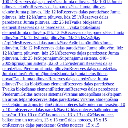
100 l/s
Rezerves daļas paredzētas: Jumta piltuves, līdz 100 l/s
Jumta
piltuves teknēm
Rezerves daļas paredzētas: Jumta piltuves
teknēm
Jumta piltuves, līdz 12 l/s
Rezerves daļas paredzētas: Jumta
piltuves, līdz 12 l/s
Jumta piltuves, līdz 25 l/s
Rezerves daļas
paredzētas: Jumta piltuves, līdz 25 l/s
Tvaika bloķēšanas
elementi
Rezerves daļas paredzētas: Tvaika bloķēšanas
elementi
Jumta piltuvēm, līdz 12 l/s
Rezerves daļas paredzētas: Jumta
piltuvēm, līdz 12 l/s
Jumta piltuvēm, līdz 25 l/s
Avārijas
pārplūdes
Rezerves daļas paredzētas: Avārijas pārplūdes
Jumta
piltuvēm, līdz 12 l/s
Rezerves daļas paredzētas: Jumta piltuvēm, līdz
12 l/s
Jumta piltuvēm, līdz 25 l/s
Rezerves daļas paredzētas: Jumta
piltuvēm, līdz 25 l/s
Stiprinājumi
Stiprinājumu sistēma, d40–
200
Stiprinājumu sistēma, d250–315
Piederumi
Rezerves daļas
paredzētas: Piederumi
Jumta piltuvēm
Rezerves daļas paredzētas:
Jumta piltuvēm
Stiprinājumiem
Standarta jumta lietus ūdens
novadīšana
Jumta piltuves
Rezerves daļas paredzētas: Jumta
piltuves
Tvaika bloķēšanas elementi
Rezerves daļas paredzētas:
Tvaika bloķēšanas elementi
Piederumi
Rezerves daļas paredzētas:
Piederumi
Grīdas noteces sistēmas
Virsmas atūdeņošana iekštelpām
un ārpus telpām
Rezerves daļas paredzētas: Virsmas atūdeņošana
iekštelpām un ārpus telpām
Grīdas noteces balkoniem un terasēm, 10
x 10 cm
Rezerves daļas paredzētas: Grīdas noteces balkoniem un
terasēm, 10 x 10 cm
Grīdas noteces, 13 x 13 cm
Grīdas noteces
balkoniem un terasēm, 13 x 13 cm
Grīdas noteces, 15 x 15
cm
Rezerves daļas paredzētas: Grīdas noteces, 15 x 15