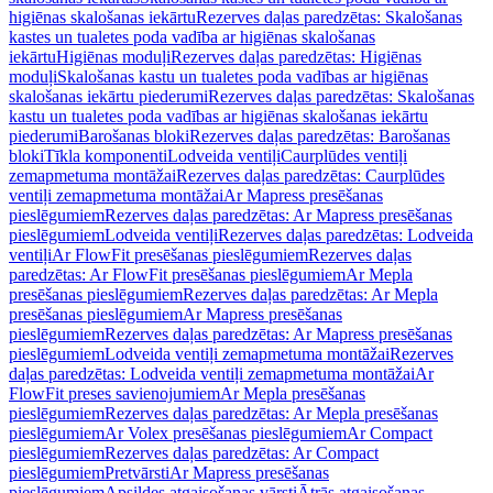
higiēnas skalošanas iekārtu
Rezerves daļas paredzētas: Skalošanas
kastes un tualetes poda vadība ar higiēnas skalošanas
iekārtu
Higiēnas moduļi
Rezerves daļas paredzētas: Higiēnas
moduļi
Skalošanas kastu un tualetes poda vadības ar higiēnas
skalošanas iekārtu piederumi
Rezerves daļas paredzētas: Skalošanas
kastu un tualetes poda vadības ar higiēnas skalošanas iekārtu
piederumi
Barošanas bloki
Rezerves daļas paredzētas: Barošanas
bloki
Tīkla komponenti
Lodveida ventiļi
Caurplūdes ventiļi
zemapmetuma montāžai
Rezerves daļas paredzētas: Caurplūdes
ventiļi zemapmetuma montāžai
Ar Mapress presēšanas
pieslēgumiem
Rezerves daļas paredzētas: Ar Mapress presēšanas
pieslēgumiem
Lodveida ventiļi
Rezerves daļas paredzētas: Lodveida
ventiļi
Ar FlowFit presēšanas pieslēgumiem
Rezerves daļas
paredzētas: Ar FlowFit presēšanas pieslēgumiem
Ar Mepla
presēšanas pieslēgumiem
Rezerves daļas paredzētas: Ar Mepla
presēšanas pieslēgumiem
Ar Mapress presēšanas
pieslēgumiem
Rezerves daļas paredzētas: Ar Mapress presēšanas
pieslēgumiem
Lodveida ventiļi zemapmetuma montāžai
Rezerves
daļas paredzētas: Lodveida ventiļi zemapmetuma montāžai
Ar
FlowFit preses savienojumiem
Ar Mepla presēšanas
pieslēgumiem
Rezerves daļas paredzētas: Ar Mepla presēšanas
pieslēgumiem
Ar Volex presēšanas pieslēgumiem
Ar Compact
pieslēgumiem
Rezerves daļas paredzētas: Ar Compact
pieslēgumiem
Pretvārsti
Ar Mapress presēšanas
pieslēgumiem
Apsildes atgaisošanas vārsti
Ātrās atgaisošanas