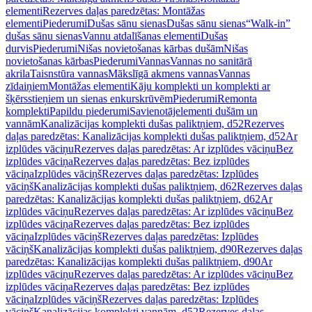
elementi
Rezerves daļas paredzētas: Montāžas
elementi
Piederumi
Dušas sānu sienas
Dušas sānu sienas
“Walk-in”
dušas sānu sienas
Vannu atdalīšanas elementi
Dušas
durvis
Piederumi
Nišas novietošanas kārbas dušām
Nišas
novietošanas kārbas
Piederumi
Vannas
Vannas no sanitārā
akrila
Taisnstūra vannas
Mākslīgā akmens vannas
Vannas
zīdaiņiem
Montāžas elementi
Kāju komplekti un komplekti ar
šķērsstieņiem un sienas enkurskrūvēm
Piederumi
Remonta
komplekti
Papildu piederumi
Savienotājelementi dušām un
vannām
Kanalizācijas komplekti dušas paliktņiem, d52
Rezerves
daļas paredzētas: Kanalizācijas komplekti dušas paliktņiem, d52
Ar
izplūdes vāciņu
Rezerves daļas paredzētas: Ar izplūdes vāciņu
Bez
izplūdes vāciņa
Rezerves daļas paredzētas: Bez izplūdes
vāciņa
Izplūdes vāciņš
Rezerves daļas paredzētas: Izplūdes
vāciņš
Kanalizācijas komplekti dušas paliktņiem, d62
Rezerves daļas
paredzētas: Kanalizācijas komplekti dušas paliktņiem, d62
Ar
izplūdes vāciņu
Rezerves daļas paredzētas: Ar izplūdes vāciņu
Bez
izplūdes vāciņa
Rezerves daļas paredzētas: Bez izplūdes
vāciņa
Izplūdes vāciņš
Rezerves daļas paredzētas: Izplūdes
vāciņš
Kanalizācijas komplekti dušas paliktņiem, d90
Rezerves daļas
paredzētas: Kanalizācijas komplekti dušas paliktņiem, d90
Ar
izplūdes vāciņu
Rezerves daļas paredzētas: Ar izplūdes vāciņu
Bez
izplūdes vāciņa
Rezerves daļas paredzētas: Bez izplūdes
vāciņa
Izplūdes vāciņš
Rezerves daļas paredzētas: Izplūdes
vāciņš
Kanalizācijas komplekti vannām, d52
Rezerves daļas