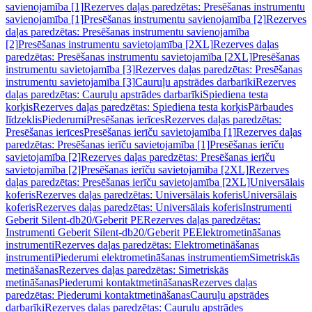
savienojamība [1]
Rezerves daļas paredzētas: Presēšanas instrumentu
savienojamība [1]
Presēšanas instrumentu savienojamība [2]
Rezerves
daļas paredzētas: Presēšanas instrumentu savienojamība
[2]
Presēšanas instrumentu savietojamība [2XL]
Rezerves daļas
paredzētas: Presēšanas instrumentu savietojamība [2XL]
Presēšanas
instrumentu savietojamība [3]
Rezerves daļas paredzētas: Presēšanas
instrumentu savietojamība [3]
Cauruļu apstrādes darbarīki
Rezerves
daļas paredzētas: Cauruļu apstrādes darbarīki
Spiediena testa
korķis
Rezerves daļas paredzētas: Spiediena testa korķis
Pārbaudes
līdzeklis
Piederumi
Presēšanas ierīces
Rezerves daļas paredzētas:
Presēšanas ierīces
Presēšanas ierīču savietojamība [1]
Rezerves daļas
paredzētas: Presēšanas ierīču savietojamība [1]
Presēšanas ierīču
savietojamība [2]
Rezerves daļas paredzētas: Presēšanas ierīču
savietojamība [2]
Presēšanas ierīču savietojamība [2XL]
Rezerves
daļas paredzētas: Presēšanas ierīču savietojamība [2XL]
Universālais
koferis
Rezerves daļas paredzētas: Universālais koferis
Universālais
koferis
Rezerves daļas paredzētas: Universālais koferis
Instrumenti
Geberit Silent-db20/Geberit PE
Rezerves daļas paredzētas:
Instrumenti Geberit Silent-db20/Geberit PE
Elektrometināšanas
instrumenti
Rezerves daļas paredzētas: Elektrometināšanas
instrumenti
Piederumi elektrometināšanas instrumentiem
Simetriskās
metināšanas
Rezerves daļas paredzētas: Simetriskās
metināšanas
Piederumi kontaktmetināšanas
Rezerves daļas
paredzētas: Piederumi kontaktmetināšanas
Cauruļu apstrādes
darbarīki
Rezerves daļas paredzētas: Cauruļu apstrādes