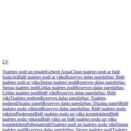
LV
Tualetes podi un pisuāri
Geberit AquaClean tualetes podi ar bidē
funkciju
Bidē tualetes podi ar vāku
Rezerves daļas paredzētas: Bidē
tualetes podi ar vāku
Sienas tualetes podi
Rezerves daļas paredzētas:
Sienas tualetes podi
Grīdas tualetes podi
Rezerves daļas paredzētas:
Grīdas tualetes podi
Bidē vāki
Rezerves daļas paredzētas: Bidē
vāki
Tualetes podiem
Rezerves daļas paredzētas: Tualetes
podiem
Dizaina paneļi
Rezerves daļas paredzētas: Dizaina paneļi
Bidē
tualetes podu vākiem
Rezerves daļas paredzētas: Bidē tualetes podu
vākiem
Piederumi
Bidē tualetes podu un vāku komplektiem
Bidē
tualetes podu vākiem
Bidē vāku un bidē tualetes podu un vāku
komplektiem
Palīgmateriāli
Tualetes podi un tualetes poda vāki
Sienas
tualetes podi
Rezerves daļas paredzētas: Sienas tualetes podi
Tualetes