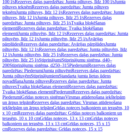
100 l/s
Rezerves daļas paredzētas: Jumta piltuves, līdz 100 l/s
Jumta
piltuves teknēm
Rezerves daļas paredzētas: Jumta piltuves
teknēm
Jumta piltuves, līdz 12 l/s
Rezerves daļas paredzētas: Jumta
piltuves, līdz 12 l/s
Jumta piltuves, līdz 25 l/s
Rezerves daļas
paredzētas: Jumta piltuves, līdz 25 l/s
Tvaika bloķēšanas
elementi
Rezerves daļas paredzētas: Tvaika bloķēšanas
elementi
Jumta piltuvēm, līdz 12 l/s
Rezerves daļas paredzētas: Jumta
piltuvēm, līdz 12 l/s
Jumta piltuvēm, līdz 25 l/s
Avārijas
pārplūdes
Rezerves daļas paredzētas: Avārijas pārplūdes
Jumta
piltuvēm, līdz 12 l/s
Rezerves daļas paredzētas: Jumta piltuvēm, līdz
12 l/s
Jumta piltuvēm, līdz 25 l/s
Rezerves daļas paredzētas: Jumta
piltuvēm, līdz 25 l/s
Stiprinājumi
Stiprinājumu sistēma, d40–
200
Stiprinājumu sistēma, d250–315
Piederumi
Rezerves daļas
paredzētas: Piederumi
Jumta piltuvēm
Rezerves daļas paredzētas:
Jumta piltuvēm
Stiprinājumiem
Standarta jumta lietus ūdens
novadīšana
Jumta piltuves
Rezerves daļas paredzētas: Jumta
piltuves
Tvaika bloķēšanas elementi
Rezerves daļas paredzētas:
Tvaika bloķēšanas elementi
Piederumi
Rezerves daļas paredzētas:
Piederumi
Grīdas noteces sistēmas
Virsmas atūdeņošana iekštelpām
un ārpus telpām
Rezerves daļas paredzētas: Virsmas atūdeņošana
iekštelpām un ārpus telpām
Grīdas noteces balkoniem un terasēm, 10
x 10 cm
Rezerves daļas paredzētas: Grīdas noteces balkoniem un
terasēm, 10 x 10 cm
Grīdas noteces, 13 x 13 cm
Grīdas noteces
balkoniem un terasēm, 13 x 13 cm
Grīdas noteces, 15 x 15
cm
Rezerves daļas paredzētas: Grīdas noteces, 15 x 15