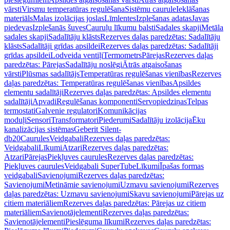
vārsti
Virsmu temperatūras regulēšana
Sistēmu caurule
Ieklāšanas
materiāls
Malas izolācijas joslas
Līmlentes
Izplešanas adatas
Javas
piedevas
Izplešanās šuves
Cauruļu līkumu balsti
Sadales skapji
Metāla
sadales skapji
Sadalītāju klāsts
Rezerves daļas paredzētas: Sadalītāju
klāsts
Sadalītāji grīdas apsildei
Rezerves daļas paredzētas: Sadalītāji
grīdas apsildei
Lodveida ventiļi
Termometrs
Pārejas
Rezerves daļas
paredzētas: Pārejas
Sadalītāju noslēgi
Ātrās atgaisošanas
vārsti
Plūsmas sadalītājs
Temperatūras regulēšanas vienības
Rezerves
daļas paredzētas: Temperatūras regulēšanas vienības
Apsildes
elementu sadalītāji
Rezerves daļas paredzētas: Apsildes elementu
sadalītāji
Apvadi
Regulēšanas komponenti
Servopiedziņas
Telpas
termostati
Galvenie regulatori
Komunikācijas
moduļi
Sensori
Transformatori
Piederumi
Sadalītāju izolācija
Ēku
kanalizācijas sistēmas
Geberit Silent-
db20
Caurules
Veidgabali
Rezerves daļas paredzētas:
Veidgabali
Līkumi
Atzari
Rezerves daļas paredzētas:
Atzari
Pārejas
Piekļuves caurules
Rezerves daļas paredzētas:
Piekļuves caurules
Veidgabali SuperTube
Līkumi
Īpašas formas
veidgabali
Savienojumi
Rezerves daļas paredzētas:
Savienojumi
Metināmie savienojumi
Uzmavu savienojumi
Rezerves
daļas paredzētas: Uzmavu savienojumi
Skavu savienojumi
Pārejas uz
citiem materiāliem
Rezerves daļas paredzētas: Pārejas uz citiem
materiāliem
Savienotājelementi
Rezerves daļas paredzētas:
Savienotājelementi
Pieslēguma līkumi
Rezerves daļas paredzētas: