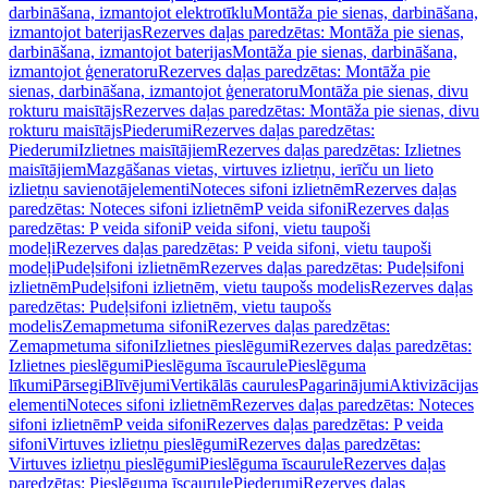
darbināšana, izmantojot elektrotīklu
Montāža pie sienas, darbināšana,
izmantojot baterijas
Rezerves daļas paredzētas: Montāža pie sienas,
darbināšana, izmantojot baterijas
Montāža pie sienas, darbināšana,
izmantojot ģeneratoru
Rezerves daļas paredzētas: Montāža pie
sienas, darbināšana, izmantojot ģeneratoru
Montāža pie sienas, divu
rokturu maisītājs
Rezerves daļas paredzētas: Montāža pie sienas, divu
rokturu maisītājs
Piederumi
Rezerves daļas paredzētas:
Piederumi
Izlietnes maisītājiem
Rezerves daļas paredzētas: Izlietnes
maisītājiem
Mazgāšanas vietas, virtuves izlietņu, ierīču un lieto
izlietņu savienotājelementi
Noteces sifoni izlietnēm
Rezerves daļas
paredzētas: Noteces sifoni izlietnēm
P veida sifoni
Rezerves daļas
paredzētas: P veida sifoni
P veida sifoni, vietu taupoši
modeļi
Rezerves daļas paredzētas: P veida sifoni, vietu taupoši
modeļi
Pudeļsifoni izlietnēm
Rezerves daļas paredzētas: Pudeļsifoni
izlietnēm
Pudeļsifoni izlietnēm, vietu taupošs modelis
Rezerves daļas
paredzētas: Pudeļsifoni izlietnēm, vietu taupošs
modelis
Zemapmetuma sifoni
Rezerves daļas paredzētas:
Zemapmetuma sifoni
Izlietnes pieslēgumi
Rezerves daļas paredzētas:
Izlietnes pieslēgumi
Pieslēguma īscaurule
Pieslēguma
līkumi
Pārsegi
Blīvējumi
Vertikālās caurules
Pagarinājumi
Aktivizācijas
elementi
Noteces sifoni izlietnēm
Rezerves daļas paredzētas: Noteces
sifoni izlietnēm
P veida sifoni
Rezerves daļas paredzētas: P veida
sifoni
Virtuves izlietņu pieslēgumi
Rezerves daļas paredzētas:
Virtuves izlietņu pieslēgumi
Pieslēguma īscaurule
Rezerves daļas
paredzētas: Pieslēguma īscaurule
Piederumi
Rezerves daļas