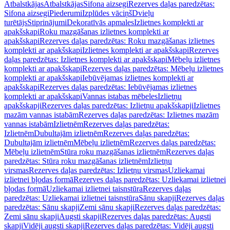
Atbalstkājas
Atbalstkājas
Sifona aizsegi
Rezerves daļas paredzētas:
Sifona aizsegi
Piederumi
Izplūdes vāciņš
Dvieļu
turētājs
Stiprinājumi
Dekoratīvās apmales
Izlietnes komplekti ar
apakšskapi
Roku mazgāšanas izlietnes komplekti ar
apakšskapi
Rezerves daļas paredzētas: Roku mazgāšanas izlietnes
komplekti ar apakšskapi
Izlietnes komplekti ar apakšskapi
Rezerves
daļas paredzētas: Izlietnes komplekti ar apakšskapi
Mēbeļu izlietnes
komplekti ar apakšskapi
Rezerves daļas paredzētas: Mēbeļu izlietnes
komplekti ar apakšskapi
Iebūvējamas izlietnes komplekti ar
apakšskapi
Rezerves daļas paredzētas: Iebūvējamas izlietnes
komplekti ar apakšskapi
Vannas istabas mēbeles
Izlietņu
apakšskapji
Rezerves daļas paredzētas: Izlietņu apakšskapji
Izlietnes
mazām vannas istabām
Rezerves daļas paredzētas: Izlietnes mazām
vannas istabām
Izlietnēm
Rezerves daļas paredzētas:
Izlietnēm
Dubultajām izlietnēm
Rezerves daļas paredzētas:
Dubultajām izlietnēm
Mēbeļu izlietnēm
Rezerves daļas paredzētas:
Mēbeļu izlietnēm
Stūra roku mazgāšanas izlietnēm
Rezerves daļas
paredzētas: Stūra roku mazgāšanas izlietnēm
Izlietņu
virsmas
Rezerves daļas paredzētas: Izlietņu virsmas
Uzliekamai
izlietnei bļodas formā
Rezerves daļas paredzētas: Uzliekamai izlietnei
bļodas formā
Uzliekamai izlietnei taisnstūra
Rezerves daļas
paredzētas: Uzliekamai izlietnei taisnstūra
Sānu skapji
Rezerves daļas
paredzētas: Sānu skapji
Zemi sānu skapji
Rezerves daļas paredzētas:
Zemi sānu skapji
Augsti skapji
Rezerves daļas paredzētas: Augsti
skapji
Vidēji augsti skapji
Rezerves daļas paredzētas: Vidēji augsti