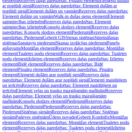
elementi
Rezerves daļas paredzētas: Pisuāru elementi
Elementi dušām
ar noplūdi sienā
Rezerves daļas paredzētas: Elementi dušām ar
noplūdi sienā
Elementi dušām un vannām
Rezerves daļas paredzētas:
Elementi dušām un vannām
Walk-in dušas sienu elementi
Elementi
saimniecības izlietnēm
Rezerves daļas paredzētas: Elementi
saimniecības izlietnēm
Konsoļu slodzes elementi
Rezerves daļas
paredzētas: Konsoļu slodzes elementi
Piederumi
Rezerves daļas
paredzētas: Piederumi
Geberit GIS
Sienas sistēmas
Stiprināšanas
sistēmas
Sagatavju piederumi
Skaņas izolācijas piederumi
Paneļu
apšuvums
Montāžas elementi
Rezerves daļas paredzētas: Montāžas
elementi
Tualetes podu elementi
Rezerves daļas paredzētas: Tualetes
podu elementi
Izlietņu elementi
Rezerves daļas paredzētas: Izlietņu
elementi
Bidē elementi
Rezerves daļas paredzētas: Bidē
elementi
Pisuāru elementi
Rezerves daļas paredzētas: Pisuāru
elementi
Elementi dušām arar noplūdi sienā
Rezerves daļas
paredzētas: Elementi dušām arar noplūdi sienā
Elementi maisītājiem
un ierīcēm
Rezerves daļas paredzētas: Elementi maisītājiem un
ierīcēm
Elementi veļas un trauku mazgājamām mašīnām
Rezerves
daļas paredzētas: Elementi veļas un trauku mazgājamām
mašīnām
Konsoļu slodzes elementi
Piederumi
Rezerves daļas
paredzētas: Piederumi
Piederumi
Rezerves daļas paredzētas:
Piederumi
Sistēmas sienām
Rezerves daļas paredzētas: Sistēmas
sienām
Padeves sistēmām
Ūdens novadei
Geberit Kombifix
Montāžas
elementi
Rezerves daļas paredzētas: Montāžas elementi
Tualetes podu
elementi
Rezerves daļas paredzētas: Tualetes podu elementi
Izlietņu