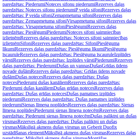
paredzētas: Piederumi
Noteces sifonu piederumi
Rezerves daļas
paredzētas: Noteces sifonu piederumi
P veida sifoni
Rezerves daļas
paredzētas: P veida sifoni
Zemapmetuma sifoni
Rezerves daļas
paredzētas: Zemapmetuma sifoni
Virsapmetuma sifoni
Rezerves daļas
paredzētas: Virsapmetuma sifoni
Pieslēgumi
Rezerves daļas
paredzētas: Pieslēgumi
Piederumi
Noteces sifoni saimniecības
izlietnēm
Rezerves daļas paredzētas: Noteces sifoni saimniecības
izlietnēm
Sifoni
Rezerves daļas paredzētas: Sifoni
Pieslēguma
līkumi
Rezerves daļas paredzētas: Pieslēguma līkumi
Pieslēguma
īscaurule
Rezerves daļas paredzētas: Pieslēguma īscaurule
Izplūdes
vārsti
Rezerves daļas paredzētas: Izplūdes vārsti
Piederumi
Rezerves
daļas paredzētas: Piederumi
Dušas un vannas
Dušas
Grīdas ūdens
novade dušām
Rezerves daļas paredzētas: Grīdas ūdens novade
dušām
Dušas noteces
Rezerves daļas paredzētas: Dušas
noteces
Piederumi dušas kanāliem
Rezerves daļas paredzētas:
Piederumi dušas kanāliem
Dušas grīdas noteces
Rezerves daļas
paredzētas: Dušas grīdas noteces
Dušas pamatnes izplūdes
piederumi
Rezerves daļas paredzētas: Dušas pamatnes izplūdes
piederumi
Sienas līmeņa noplūdes
Rezerves daļas paredzētas: Sienas
līmeņa noplūdes
Piederumi sienas līmeņa notecēm
Rezerves daļas
paredzētas: Piederumi sienas līmeņa notecēm
Dušas paliktņi un dušas
virsmas
Rezerves daļas paredzētas: Dušas paliktņi un dušas
virsmas
Mākslīgā akmens dušas virsmas un Geberit Duofix
uzstādīšanas elementi
Mākslīgā akmens dušas virsmas
Rezerves daļas
paredzētas: Mākslīgā akmens dušas virsmas
Montāžas