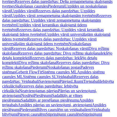
tvertnes
Rezerves daļas paredzētas: Delta zemapmetuma skalojamās
tvertnes
Skalošanas caurules
Piederumi
Uzpildes un noskalošanas
vārsti
Uzpildes vārsti
Rezerves daļas paredzētas: Uzpildes
vārsti
Uzpildes vārsti zemapmetuma skalojamām tvertnēm
Rezerves
daļas paredzētas: Uzpildes vārsti zemapmetuma skalojamām
tvertnēm
Uzpildes vārsti keramikas skalojamā ūdens
tvertnēm
Rezerves daļas paredzētas: Uzpildes vārsti keramikas
skalojamā ūdens tvertnēm
Uzpildes vārsti universālajām skalojamā
ūdens tvertnēm
Rezerves daļas paredzētas: Uzpildes vārsti
universālajām skalojamā ūdens tvertnēm
Noskalošanas
vārsti
Rezerves daļas paredzētas: Noskalošanas vārsti
Divu režīmu
skalošana
Rezerves daļas paredzētas: Divu režīmu skalošana
Iekšējo
detaļu komplekti
Rezerves daļas paredzētas: Iekšējo detaļu
komplekti
Divu režīmu skalošana
Rezerves daļas paredzētas: Divu
režīmu skalošana
Piederumi
Noskalošanas pogas
Padeves
sistēmas
Geberit FlowFit
Sistēmu caurules ML
Apsildes sistēmu
caurules ML
Sistēmu caurules SL
Veidgabali
Rezerves daļas
paredzētas: Veidgabali
Savienojumi
Pārejas
Līkumi
Trejgabali
Iebūvēta
cirkulācija
Rezerves daļas paredzētas: Iebūvēta
cirkulācija
Neatvienojamas pārejas
Pārejas un savienojumi,
atvienojami
Noslēgi
Pieslēgumi
Sadalītājs ar vītnes
pieslēgumu
Sadalītājs ar presēšanas pieslēgumu
Apsildes
trejgabals
Apsildes pārejas un savienojumi, atvienojami
Apsildes
pieslēgumi
Piederumi
Blīves caurulēm un veidgabaliem
Veidgabalu
blīvējumi
Pārsegi caurulēm
Stiprinājumi caurulēm
Stiprinājumi