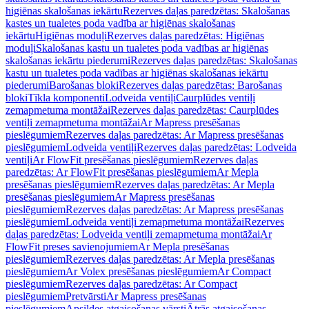
higiēnas skalošanas iekārtu
Rezerves daļas paredzētas: Skalošanas
kastes un tualetes poda vadība ar higiēnas skalošanas
iekārtu
Higiēnas moduļi
Rezerves daļas paredzētas: Higiēnas
moduļi
Skalošanas kastu un tualetes poda vadības ar higiēnas
skalošanas iekārtu piederumi
Rezerves daļas paredzētas: Skalošanas
kastu un tualetes poda vadības ar higiēnas skalošanas iekārtu
piederumi
Barošanas bloki
Rezerves daļas paredzētas: Barošanas
bloki
Tīkla komponenti
Lodveida ventiļi
Caurplūdes ventiļi
zemapmetuma montāžai
Rezerves daļas paredzētas: Caurplūdes
ventiļi zemapmetuma montāžai
Ar Mapress presēšanas
pieslēgumiem
Rezerves daļas paredzētas: Ar Mapress presēšanas
pieslēgumiem
Lodveida ventiļi
Rezerves daļas paredzētas: Lodveida
ventiļi
Ar FlowFit presēšanas pieslēgumiem
Rezerves daļas
paredzētas: Ar FlowFit presēšanas pieslēgumiem
Ar Mepla
presēšanas pieslēgumiem
Rezerves daļas paredzētas: Ar Mepla
presēšanas pieslēgumiem
Ar Mapress presēšanas
pieslēgumiem
Rezerves daļas paredzētas: Ar Mapress presēšanas
pieslēgumiem
Lodveida ventiļi zemapmetuma montāžai
Rezerves
daļas paredzētas: Lodveida ventiļi zemapmetuma montāžai
Ar
FlowFit preses savienojumiem
Ar Mepla presēšanas
pieslēgumiem
Rezerves daļas paredzētas: Ar Mepla presēšanas
pieslēgumiem
Ar Volex presēšanas pieslēgumiem
Ar Compact
pieslēgumiem
Rezerves daļas paredzētas: Ar Compact
pieslēgumiem
Pretvārsti
Ar Mapress presēšanas
pieslēgumiem
Apsildes atgaisošanas vārsti
Ātrās atgaisošanas