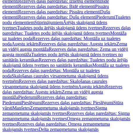
elementi
Rezerves daļas paredzētas: Izlietņu elementi
Bidē
elementi
Rezerves daļas paredzētas: Bidē elementi
Pisuāru
elementi
Rezerves daļas paredzētas: Pisuāru elementi
Dušu
elementi
Rezerves daļas paredzētas: Dušu elementi
Piederumi
Tualetes
podu elementiem
Stiprinājumiem
Ārējās skalojamā ūdens
tvertnes
Tualetes podu ārējās skalojamā ūdens tvertnes
Rezerves daļas
paredzētas: Tualetes podu ārējās skalojamā ūdens tvertnes
Montāža
uz tualetes poda
Rezerves daļas paredzētas: Montāža uz tualetes
poda
Augstu iekārts
Rezerves daļas paredzētas: Augstu iekārts
Zema
un vidēji augsta montāža
Rezerves daļas paredzētas: Zema un vidēji
augsta montāža
Tualetes podu ārējās skalojamā ūdens tvertnes no
sanitārās keramikas
Rezerves daļas paredzētas: Tualetes podu ārējās
skalojamā ūdens tvertnes no sanitārās keramikas
Montāža uz tualetes
poda
Rezerves daļas paredzētas: Montāža uz tualetes
poda
Skalošanas caurules virsapmetuma skalojamā ūdens
tvertnēm
Rezerves daļas paredzētas: Skalošanas caurules
virsapmetuma skalojamā ūdens tvertnēm
Augstu iekārts
Rezerves
daļas paredzētas: Augstu iekārts
Zema un vidēji augsta
montāža
Piederumi
Rezerves daļas paredzētas:
Piederumi
Pieslēgumi
Rezerves daļas paredzētas: Pieslēgumi
Stūra
vārsti
Manšetes
Zemapmetuma skalojamās tvertnes
Sigma
zemapmetuma skalojamās tvertnes
Rezerves daļas paredzētas: Sigma
zemapmetuma skalojamās tvertnes
Omega zemapmetuma skalojamās
tvertnes
Rezerves daļas paredzētas: Omega zemapmetuma
skalojamās tvertnes
Delta zemapmetuma skalojamās