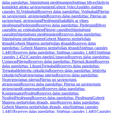
daļas paredzētas: Stiprinājumi pieslēgumiem
Sistēmas blīves
Skrūvju
komplekti atloku savienojumiem
Geberit Volex
Apsildes sistēmu
caurules SL
Veidgabali
Rezerves daļas paredzētas: Veidgabali
Pārejas
un savienojumi, atvienojami
Rezerves daļas paredzētas: Pārejas un
savienojumi, atvienojami
Pieslēgumi
Sadalītājs ar vītnes
pieslēgumu
Piederumi
Rezerves daļas paredzētas: Piederumi
Blīves
caurulēm un veidgabaliem
Pārsegi caurulēm
Stiprinājumi
caurulēm
Stiprinājumi pieslēgumiem
Rezerves daļas paredzētas:
Stiprinājumi pieslēgumiem
Geberit Mapress nerūsējošais
tērauds
Geberit Mapress nerūsējošais tērauds
Rezerves daļas
paredzētas: Geberit Mapress nerūsējošais tērauds
Sistēmas caurules
1.4401
Rezerves daļas paredzētas: Sistēmas caurules 1.4401
Sistēmas
caurules 1.4521
Caurules nipelis
Uzmavas
Rezerves daļas paredzētas:
Uzmavas
Pārejas
Rezerves daļas paredzētas: Pārejas
Līkumi
Rezerves
daļas paredzētas: Līkumi
Trejgabali
Rezerves daļas paredzētas:
Trejgabali
Iebūvēta cirkulācija
Rezerves daļas paredzētas: Iebūvēta
cirkulācija
Neatvienojamas pārejas
Rezerves daļas paredzētas:
Neatvienojamas pārejas
Pārejas un savienojumi,
atvienojami
Rezerves daļas paredzētas: Pārejas un savienojumi,
atvienojami
Kompensatori
Rezerves daļas paredzētas:
Kompensatori
Noslēgi
Rezerves daļas paredzētas:
Noslēgi
Pieslēgumi
Rezerves daļas paredzētas: Pieslēgumi
Geberit
Mapress nerūsējošais tērauds, gāze
Rezerves daļas paredzētas:
Geberit Mapress nerūsējošais tērauds, gāze
Sistēmas caurules
1.4401
Rezerves daļas paredzētas: Sistēmas caurules 1.4401
Caurules