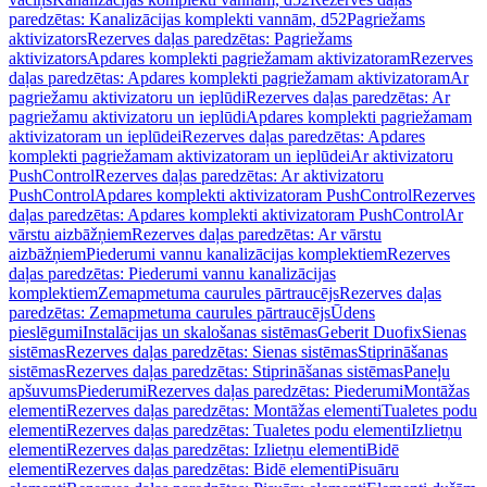
paredzētas: Kanalizācijas komplekti vannām, d52
Pagriežams
aktivizators
Rezerves daļas paredzētas: Pagriežams
aktivizators
Apdares komplekti pagriežamam aktivizatoram
Rezerves
daļas paredzētas: Apdares komplekti pagriežamam aktivizatoram
Ar
pagriežamu aktivizatoru un ieplūdi
Rezerves daļas paredzētas: Ar
pagriežamu aktivizatoru un ieplūdi
Apdares komplekti pagriežamam
aktivizatoram un ieplūdei
Rezerves daļas paredzētas: Apdares
komplekti pagriežamam aktivizatoram un ieplūdei
Ar aktivizatoru
PushControl
Rezerves daļas paredzētas: Ar aktivizatoru
PushControl
Apdares komplekti aktivizatoram PushControl
Rezerves
daļas paredzētas: Apdares komplekti aktivizatoram PushControl
Ar
vārstu aizbāžņiem
Rezerves daļas paredzētas: Ar vārstu
aizbāžņiem
Piederumi vannu kanalizācijas komplektiem
Rezerves
daļas paredzētas: Piederumi vannu kanalizācijas
komplektiem
Zemapmetuma caurules pārtraucējs
Rezerves daļas
paredzētas: Zemapmetuma caurules pārtraucējs
Ūdens
pieslēgumi
Instalācijas un skalošanas sistēmas
Geberit Duofix
Sienas
sistēmas
Rezerves daļas paredzētas: Sienas sistēmas
Stiprināšanas
sistēmas
Rezerves daļas paredzētas: Stiprināšanas sistēmas
Paneļu
apšuvums
Piederumi
Rezerves daļas paredzētas: Piederumi
Montāžas
elementi
Rezerves daļas paredzētas: Montāžas elementi
Tualetes podu
elementi
Rezerves daļas paredzētas: Tualetes podu elementi
Izlietņu
elementi
Rezerves daļas paredzētas: Izlietņu elementi
Bidē
elementi
Rezerves daļas paredzētas: Bidē elementi
Pisuāru