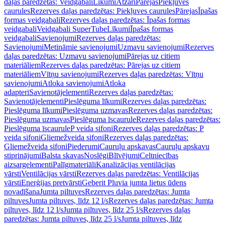
daļas paredzētas: Veidgabali
Līkumi
Atzari
Pārejas
Piekļuves
caurules
Rezerves daļas paredzētas: Piekļuves caurules
Pārejas
Īpašas
formas veidgabali
Rezerves daļas paredzētas: Īpašas formas
veidgabali
Veidgabali SuperTube
Līkumi
Īpašas formas
veidgabali
Savienojumi
Rezerves daļas paredzētas:
Savienojumi
Metināmie savienojumi
Uzmavu savienojumi
Rezerves
daļas paredzētas: Uzmavu savienojumi
Pārejas uz citiem
materiāliem
Rezerves daļas paredzētas: Pārejas uz citiem
materiāliem
Vītņu savienojumi
Rezerves daļas paredzētas: Vītņu
savienojumi
Atloka savienojumi
Atloka
adapteri
Savienotājelementi
Rezerves daļas paredzētas:
Savienotājelementi
Pieslēguma līkumi
Rezerves daļas paredzētas:
Pieslēguma līkumi
Pieslēguma uzmavas
Rezerves daļas paredzētas:
Pieslēguma uzmavas
Pieslēguma īscaurule
Rezerves daļas paredzētas:
Pieslēguma īscaurule
P veida sifoni
Rezerves daļas paredzētas: P
veida sifoni
Gliemežveida sifoni
Rezerves daļas paredzētas:
Gliemežveida sifoni
Piederumi
Cauruļu apskavas
Cauruļu apskavu
stiprinājumi
Balsta skavas
Noslēgi
Blīvējumi
Celtniecības
aizsargelementi
Palīgmateriāli
Kanalizācijas ventilācijas
vārsti
Ventilācijas vārsti
Rezerves daļas paredzētas: Ventilācijas
vārsti
Enerģijas pretvārsti
Geberit Pluvia jumta lietus ūdens
novadīšana
Jumta piltuves
Rezerves daļas paredzētas: Jumta
piltuves
Jumta piltuves, līdz 12 l/s
Rezerves daļas paredzētas: Jumta
piltuves, līdz 12 l/s
Jumta piltuves, līdz 25 l/s
Rezerves daļas
paredzētas: Jumta piltuves, līdz 25 l/s
Jumta piltuves, līdz