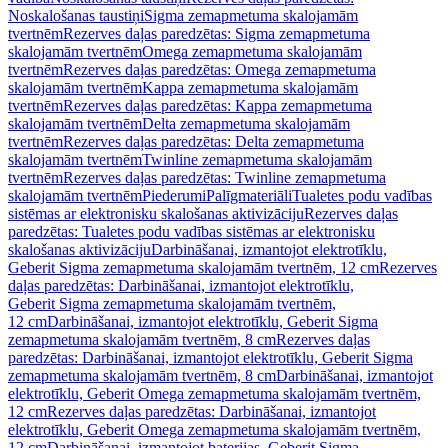
Noskalošanas taustiņi
Sigma zemapmetuma skalojamām
tvertnēm
Rezerves daļas paredzētas: Sigma zemapmetuma
skalojamām tvertnēm
Omega zemapmetuma skalojamām
tvertnēm
Rezerves daļas paredzētas: Omega zemapmetuma
skalojamām tvertnēm
Kappa zemapmetuma skalojamām
tvertnēm
Rezerves daļas paredzētas: Kappa zemapmetuma
skalojamām tvertnēm
Delta zemapmetuma skalojamām
tvertnēm
Rezerves daļas paredzētas: Delta zemapmetuma
skalojamām tvertnēm
Twinline zemapmetuma skalojamām
tvertnēm
Rezerves daļas paredzētas: Twinline zemapmetuma
skalojamām tvertnēm
Piederumi
Palīgmateriāli
Tualetes podu vadības
sistēmas ar elektronisku skalošanas aktivizāciju
Rezerves daļas
paredzētas: Tualetes podu vadības sistēmas ar elektronisku
skalošanas aktivizāciju
Darbināšanai, izmantojot elektrotīklu,
Geberit Sigma zemapmetuma skalojamām tvertnēm, 12 cm
Rezerves
daļas paredzētas: Darbināšanai, izmantojot elektrotīklu,
Geberit Sigma zemapmetuma skalojamām tvertnēm,
12 cm
Darbināšanai, izmantojot elektrotīklu, Geberit Sigma
zemapmetuma skalojamām tvertnēm, 8 cm
Rezerves daļas
paredzētas: Darbināšanai, izmantojot elektrotīklu, Geberit Sigma
zemapmetuma skalojamām tvertnēm, 8 cm
Darbināšanai, izmantojot
elektrotīklu, Geberit Omega zemapmetuma skalojamām tvertnēm,
12 cm
Rezerves daļas paredzētas: Darbināšanai, izmantojot
elektrotīklu, Geberit Omega zemapmetuma skalojamām tvertnēm,
12 cm
Darbināšanai, izmantojot baterijas, Geberit Sigma