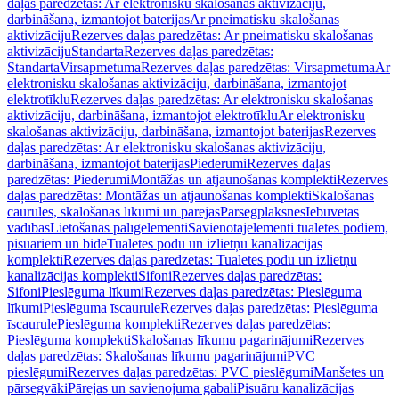
daļas paredzētas: Ar elektronisku skalošanas aktivizāciju,
darbināšana, izmantojot baterijas
Ar pneimatisku skalošanas
aktivizāciju
Rezerves daļas paredzētas: Ar pneimatisku skalošanas
aktivizāciju
Standarta
Rezerves daļas paredzētas:
Standarta
Virsapmetuma
Rezerves daļas paredzētas: Virsapmetuma
Ar
elektronisku skalošanas aktivizāciju, darbināšana, izmantojot
elektrotīklu
Rezerves daļas paredzētas: Ar elektronisku skalošanas
aktivizāciju, darbināšana, izmantojot elektrotīklu
Ar elektronisku
skalošanas aktivizāciju, darbināšana, izmantojot baterijas
Rezerves
daļas paredzētas: Ar elektronisku skalošanas aktivizāciju,
darbināšana, izmantojot baterijas
Piederumi
Rezerves daļas
paredzētas: Piederumi
Montāžas un atjaunošanas komplekti
Rezerves
daļas paredzētas: Montāžas un atjaunošanas komplekti
Skalošanas
caurules, skalošanas līkumi un pārejas
Pārsegplāksnes
Iebūvētas
vadības
Lietošanas palīgelementi
Savienotājelementi tualetes podiem,
pisuāriem un bidē
Tualetes podu un izlietņu kanalizācijas
komplekti
Rezerves daļas paredzētas: Tualetes podu un izlietņu
kanalizācijas komplekti
Sifoni
Rezerves daļas paredzētas:
Sifoni
Pieslēguma līkumi
Rezerves daļas paredzētas: Pieslēguma
līkumi
Pieslēguma īscaurule
Rezerves daļas paredzētas: Pieslēguma
īscaurule
Pieslēguma komplekti
Rezerves daļas paredzētas:
Pieslēguma komplekti
Skalošanas līkumu pagarinājumi
Rezerves
daļas paredzētas: Skalošanas līkumu pagarinājumi
PVC
pieslēgumi
Rezerves daļas paredzētas: PVC pieslēgumi
Manšetes un
pārsegvāki
Pārejas un savienojuma gabali
Pisuāru kanalizācijas