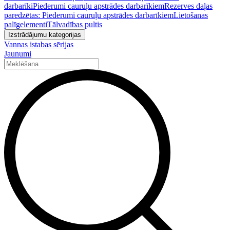
darbarīki
Piederumi cauruļu apstrādes darbarīkiem
Rezerves daļas
paredzētas: Piederumi cauruļu apstrādes darbarīkiem
Lietošanas
palīgelementi
Tālvadības pultis
Izstrādājumu kategorijas
Vannas istabas sērijas
Jaunumi