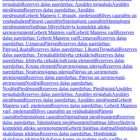
trejgabals
Rezerves daļas paredzētas: Apsildes trejgabals
Apsildes
pieslēgumi
Rezerves daļas paredzētas: Apsildes
pieslēgumi
Geberit Mapress C tērauds, piederumi
Blīves caurulēm un
veidgabaliem
Pārsegi caurulēm
Stiprinājumi caurulēm
Stiprinājumi
pieslēgumiem
Sistēmas blīves
Skrūvju komplekti atloku
savienojumiem
Geberit Mapress varš
Geberit Mapress varš
Rezerves
daļas paredzētas: Geberit Mapress varš
Uzmavas
Rezerves daļas
paredzētas: Uzmavas
Pārejas
Rezerves daļas paredzētas:
Pārejas
Līkumi
Rezerves daļas paredzētas: Līkumi
Trejgabali
Rezerves
daļas paredzētas: Trejgabali
Iebūvēta cirkulācija
Rezerves daļas
paredzētas: Iebūvēta cirkulācija
Krusta elementi
Rezerves daļas
paredzētas: Krusta elementi
Neatvienojamas pārejas
Rezerves daļas
paredzētas: Neatvienojamas pārejas
Pārejas un savienojumi,
atvienojami
Rezerves daļas paredzētas: Pārejas un savienojumi,
atvienojami
Noslēgi
Rezerves daļas paredzētas:
Noslēgi
Pieslēgumi
Rezerves daļas paredzētas: Pieslēgumi
Apsildes
trejgabals
Rezerves daļas paredzētas: Apsildes trejgabals
Apsildes
pieslēgumi
Rezerves daļas paredzētas: Apsildes pieslēgumi
Geberit
Mapress varš, piederumi
Rezerves daļas paredzētas: Geberit Mapress
varš, piederumi
Blīves caurulēm un veidgabaliem
Pārsegi
caurulēm
Stiprinājumi caurulēm
Stiprinājumi pieslēgumiem
Rezerves
daļas paredzētas: Stiprinājumi pieslēgumiem
Sistēmas blīves
Skrūvju
komplekti atloku savienojumiem
Geberit higiēnas sistēma
Higiēniskās
skalošanas iekārtas
Rezerves daļas paredzētas: Higiēniskās
skalošanas iekārtas
Skalošanas kastes un tualetes poda vadība ar