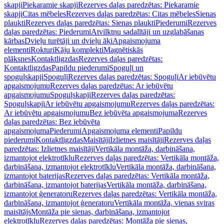
skapji
Piekaramie skapji
Rezerves daļas paredzētas: Piekaramie
skapji
Citas mēbeles
Rezerves daļas paredzētas: Citas mēbeles
Sienas
plaukti
Rezerves daļas paredzētas: Sienas plaukti
Piederumi
Rezerves
daļas paredzētas: Piederumi
Atvilktņu sadalītāji un uzglabāšanas
kārbas
Dvieļu turētāji un dvieļu āķi
Apgaismojuma
elementi
Rokturi
Kāju komplekti
Magnētiskās
plāksnes
Kontaktligzdas
Rezerves daļas paredzētas:
Kontaktligzdas
Papildu piederumi
Spoguļi un
spoguļskapji
Spoguļi
Rezerves daļas paredzētas: Spoguļi
Ar iebūvētu
apgaismojumu
Rezerves daļas paredzētas: Ar iebūvētu
apgaismojumu
Spoguļskapji
Rezerves daļas paredzētas:
Spoguļskapji
Ar iebūvētu apgaismojumu
Rezerves daļas paredzētas:
Ar iebūvētu apgaismojumu
Bez iebūvēta apgaismojuma
Rezerves
daļas paredzētas: Bez iebūvēta
apgaismojuma
Piederumi
Apgaismojuma elementi
Papildu
piederumi
Kontaktligzdas
Maisītāji
Izlietnes maisītāji
Rezerves daļas
paredzētas: Izlietnes maisītāji
Vertikāla montāža, darbināšana,
izmantojot elektrotīklu
Rezerves daļas paredzētas: Vertikāla montāža,
darbināšana, izmantojot elektrotīklu
Vertikāla montāža, darbināšana,
izmantojot baterijas
Rezerves daļas paredzētas: Vertikāla montāža,
darbināšana, izmantojot baterijas
Vertikāla montāža, darbināšana,
izmantojot ģeneratoru
Rezerves daļas paredzētas: Vertikāla montāža,
darbināšana, izmantojot ģeneratoru
Vertikāla montāža, vienas sviras
maisītājs
Montāža pie sienas, darbināšana, izmantojot
elektrotīklu
Rezerves daļas paredzētas: Montāža pie sienas,