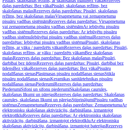
Pisuāri, skalošanas režīms, ar skalošanas malu
Bez vāka
Rezerves
daļas paredzētas: Bez vāka
Pisuāri, skalošanas režīms, bez
skalošanas malas
Rezerves daļas paredzētas: Pisuāri, skalošanas
režīms, bez skalošanas malas
Virsapmetuma vai zemapmetuma
pisuāru vadības sistēmām
Rezerves daļas paredzētas: Virsapmetuma
vai zemapmetuma pisuāru vadības sistēmām
Ar iebūvētu pisuāru
vadības sistēmu
Rezerves daļas paredzētas: Ar iebūvētu pisuāru
vadības sistēmu
Iebūvētai pisuāru vadības sistēmai
Rezerves daļas
paredzētas: Iebūvētai pisuāru vadības sistēmai
Pisuāri, skalošanas
režīms, ar vāku / paredzēts vākam
Rezerves daļas paredzētas: Pisuāri,
skalošanas režīms, ar vāku / paredzēts vākam
Bez skalošanas
malas
Rezerves daļas paredzētas: Bez skalošanas malas
Pisuāri,
darbībai bez ūdens
Rezerves daļas paredzētas: Pisuāri, darbībai bez
ūdens
Bez vāka
Rezerves daļas paredzētas: Bez vāka
Pisuāru
nodalīšanas sienas
Plastmasas pisuāru nodalīšanas sienas
Stikla
pisuāru nodalīšanas sienas
Keramikas sanitārtehnikas pisuāru
nodalīšanas sienas
Piederumi
Rezerves daļas paredzētas:
Piederumi
Sifoni un sifonu piederumi
Skalošanas caurules,
skalošanas līkumi un pārejas
Rezerves daļas paredzētas: Skalošanas
caurules, skalošanas līkumi un pārejas
Stiprinājumi
Pisuāru vadības
sistēmas
Zemapmetuma
Rezerves daļas paredzētas: Zemapmetuma
Ar
elektronisku skalošanas aktivizāciju, darbināšana, izmantojot
elektrotīklu
Rezerves daļas paredzētas: Ar elektronisku skalošanas
aktivizāciju, darbināšana, izmantojot elektrotīklu
Ar elektronisku
skalošanas aktivizāciju, darbināšana, izmantojot baterijas
Rezerves