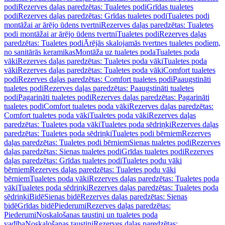
podi
Rezerves daļas paredzētas: Tualetes podi
Grīdas tualetes
podi
Rezerves daļas paredzētas: Grīdas tualetes podi
Tualetes podi
montāžai ar ārējo ūdens tvertni
Rezerves daļas paredzētas: Tualetes
podi montāžai ar ārējo ūdens tvertni
Tualetes podi
Rezerves daļas
paredzētas: Tualetes podi
Ārējās skalojamās tvertnes tualetes podiem,
no sanitārās keramikas
Montāža uz tualetes poda
Tualetes poda
vāki
Rezerves daļas paredzētas: Tualetes poda vāki
Tualetes poda
vāki
Rezerves daļas paredzētas: Tualetes poda vāki
Comfort tualetes
podi
Rezerves daļas paredzētas: Comfort tualetes podi
Paaugstināti
tualetes podi
Rezerves daļas paredzētas: Paaugstināti tualetes
podi
Pagarināti tualetes podi
Rezerves daļas paredzētas: Pagarināti
tualetes podi
Comfort tualetes poda vāki
Rezerves daļas paredzētas:
Comfort tualetes poda vāki
Tualetes poda vāki
Rezerves daļas
paredzētas: Tualetes poda vāki
Tualetes poda sēdriņķi
Rezerves daļas
paredzētas: Tualetes poda sēdriņķi
Tualetes podi bērniem
Rezerves
daļas paredzētas: Tualetes podi bērniem
Sienas tualetes podi
Rezerves
daļas paredzētas: Sienas tualetes podi
Grīdas tualetes podi
Rezerves
daļas paredzētas: Grīdas tualetes podi
Tualetes podu vāki
bērniem
Rezerves daļas paredzētas: Tualetes podu vāki
bērniem
Tualetes poda vāki
Rezerves daļas paredzētas: Tualetes poda
vāki
Tualetes poda sēdriņķi
Rezerves daļas paredzētas: Tualetes poda
sēdriņķi
Bidē
Sienas bidē
Rezerves daļas paredzētas: Sienas
bidē
Grīdas bidē
Piederumi
Rezerves daļas paredzētas:
Piederumi
Noskalošanas taustiņi un tualetes poda
vadība
Noskalošanas taustiņi
Rezerves daļas paredzētas: