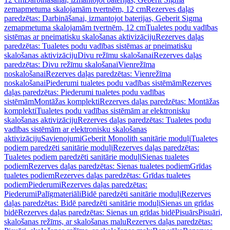
zemapmetuma skalojamām tvertnēm, 12 cm
Rezerves daļas
paredzētas: Darbināšanai, izmantojot baterijas, Geberit Sigma
zemapmetuma skalojamām tvertnēm, 12 cm
Tualetes podu vadības
sistēmas ar pneimatisku skalošanas aktivizāciju
Rezerves daļas
paredzētas: Tualetes podu vadības sistēmas ar pneimatisku
skalošanas aktivizāciju
Divu režīmu skalošanai
Rezerves daļas
paredzētas: Divu režīmu skalošanai
Vienrežīma
noskalošanai
Rezerves daļas paredzētas: Vienrežīma
noskalošanai
Piederumi tualetes podu vadības sistēmām
Rezerves
daļas paredzētas: Piederumi tualetes podu vadības
sistēmām
Montāžas komplekti
Rezerves daļas paredzētas: Montāžas
komplekti
Tualetes podu vadības sistēmām ar elektronisku
skalošanas aktivizāciju
Rezerves daļas paredzētas: Tualetes podu
vadības sistēmām ar elektronisku skalošanas
aktivizāciju
Savienojumi
Geberit Monolith sanitārie moduļi
Tualetes
podiem paredzēti sanitārie moduļi
Rezerves daļas paredzētas:
Tualetes podiem paredzēti sanitārie moduļi
Sienas tualetes
podiem
Rezerves daļas paredzētas: Sienas tualetes podiem
Grīdas
tualetes podiem
Rezerves daļas paredzētas: Grīdas tualetes
podiem
Piederumi
Rezerves daļas paredzētas:
Piederumi
Palīgmateriāli
Bidē paredzēti sanitārie moduļi
Rezerves
daļas paredzētas: Bidē paredzēti sanitārie moduļi
Sienas un grīdas
bidē
Rezerves daļas paredzētas: Sienas un grīdas bidē
Pisuārs
Pisuāri,
skalošanas režīms, ar skalošanas malu
Rezerves daļas paredzētas: