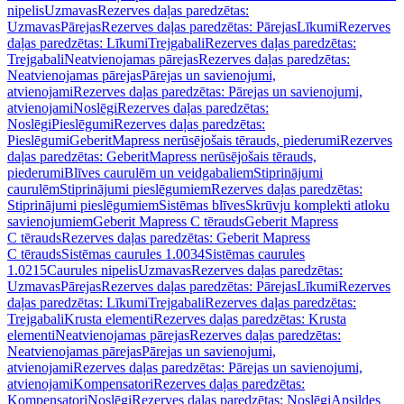
nipelis
Uzmavas
Rezerves daļas paredzētas:
Uzmavas
Pārejas
Rezerves daļas paredzētas: Pārejas
Līkumi
Rezerves
daļas paredzētas: Līkumi
Trejgabali
Rezerves daļas paredzētas:
Trejgabali
Neatvienojamas pārejas
Rezerves daļas paredzētas:
Neatvienojamas pārejas
Pārejas un savienojumi,
atvienojami
Rezerves daļas paredzētas: Pārejas un savienojumi,
atvienojami
Noslēgi
Rezerves daļas paredzētas:
Noslēgi
Pieslēgumi
Rezerves daļas paredzētas:
Pieslēgumi
GeberitMapress nerūsējošais tērauds, piederumi
Rezerves
daļas paredzētas: GeberitMapress nerūsējošais tērauds,
piederumi
Blīves caurulēm un veidgabaliem
Stiprinājumi
caurulēm
Stiprinājumi pieslēgumiem
Rezerves daļas paredzētas:
Stiprinājumi pieslēgumiem
Sistēmas blīves
Skrūvju komplekti atloku
savienojumiem
Geberit Mapress C tērauds
Geberit Mapress
C tērauds
Rezerves daļas paredzētas: Geberit Mapress
C tērauds
Sistēmas caurules 1.0034
Sistēmas caurules
1.0215
Caurules nipelis
Uzmavas
Rezerves daļas paredzētas:
Uzmavas
Pārejas
Rezerves daļas paredzētas: Pārejas
Līkumi
Rezerves
daļas paredzētas: Līkumi
Trejgabali
Rezerves daļas paredzētas:
Trejgabali
Krusta elementi
Rezerves daļas paredzētas: Krusta
elementi
Neatvienojamas pārejas
Rezerves daļas paredzētas:
Neatvienojamas pārejas
Pārejas un savienojumi,
atvienojami
Rezerves daļas paredzētas: Pārejas un savienojumi,
atvienojami
Kompensatori
Rezerves daļas paredzētas:
Kompensatori
Noslēgi
Rezerves daļas paredzētas: Noslēgi
Apsildes