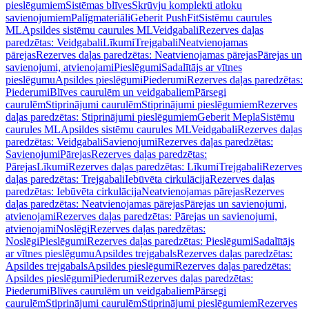
pieslēgumiem
Sistēmas blīves
Skrūvju komplekti atloku
savienojumiem
Palīgmateriāli
Geberit PushFit
Sistēmu caurules
ML
Apsildes sistēmu caurules ML
Veidgabali
Rezerves daļas
paredzētas: Veidgabali
Līkumi
Trejgabali
Neatvienojamas
pārejas
Rezerves daļas paredzētas: Neatvienojamas pārejas
Pārejas un
savienojumi, atvienojami
Pieslēgumi
Sadalītājs ar vītnes
pieslēgumu
Apsildes pieslēgumi
Piederumi
Rezerves daļas paredzētas:
Piederumi
Blīves caurulēm un veidgabaliem
Pārsegi
caurulēm
Stiprinājumi caurulēm
Stiprinājumi pieslēgumiem
Rezerves
daļas paredzētas: Stiprinājumi pieslēgumiem
Geberit Mepla
Sistēmu
caurules ML
Apsildes sistēmu caurules ML
Veidgabali
Rezerves daļas
paredzētas: Veidgabali
Savienojumi
Rezerves daļas paredzētas:
Savienojumi
Pārejas
Rezerves daļas paredzētas:
Pārejas
Līkumi
Rezerves daļas paredzētas: Līkumi
Trejgabali
Rezerves
daļas paredzētas: Trejgabali
Iebūvēta cirkulācija
Rezerves daļas
paredzētas: Iebūvēta cirkulācija
Neatvienojamas pārejas
Rezerves
daļas paredzētas: Neatvienojamas pārejas
Pārejas un savienojumi,
atvienojami
Rezerves daļas paredzētas: Pārejas un savienojumi,
atvienojami
Noslēgi
Rezerves daļas paredzētas:
Noslēgi
Pieslēgumi
Rezerves daļas paredzētas: Pieslēgumi
Sadalītājs
ar vītnes pieslēgumu
Apsildes trejgabals
Rezerves daļas paredzētas:
Apsildes trejgabals
Apsildes pieslēgumi
Rezerves daļas paredzētas:
Apsildes pieslēgumi
Piederumi
Rezerves daļas paredzētas:
Piederumi
Blīves caurulēm un veidgabaliem
Pārsegi
caurulēm
Stiprinājumi caurulēm
Stiprinājumi pieslēgumiem
Rezerves