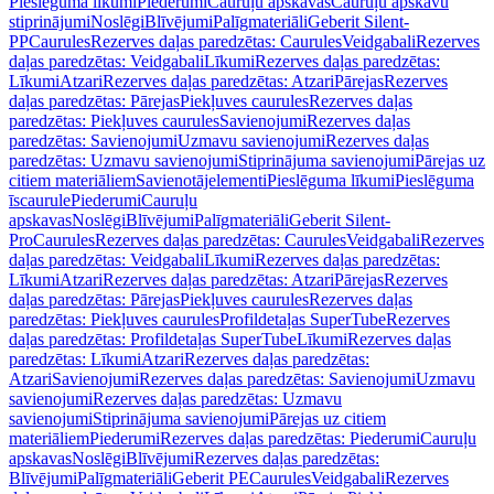
Pieslēguma līkumi
Piederumi
Cauruļu apskavas
Cauruļu apskavu
stiprinājumi
Noslēgi
Blīvējumi
Palīgmateriāli
Geberit Silent-
PP
Caurules
Rezerves daļas paredzētas: Caurules
Veidgabali
Rezerves
daļas paredzētas: Veidgabali
Līkumi
Rezerves daļas paredzētas:
Līkumi
Atzari
Rezerves daļas paredzētas: Atzari
Pārejas
Rezerves
daļas paredzētas: Pārejas
Piekļuves caurules
Rezerves daļas
paredzētas: Piekļuves caurules
Savienojumi
Rezerves daļas
paredzētas: Savienojumi
Uzmavu savienojumi
Rezerves daļas
paredzētas: Uzmavu savienojumi
Stiprinājuma savienojumi
Pārejas uz
citiem materiāliem
Savienotājelementi
Pieslēguma līkumi
Pieslēguma
īscaurule
Piederumi
Cauruļu
apskavas
Noslēgi
Blīvējumi
Palīgmateriāli
Geberit Silent-
Pro
Caurules
Rezerves daļas paredzētas: Caurules
Veidgabali
Rezerves
daļas paredzētas: Veidgabali
Līkumi
Rezerves daļas paredzētas:
Līkumi
Atzari
Rezerves daļas paredzētas: Atzari
Pārejas
Rezerves
daļas paredzētas: Pārejas
Piekļuves caurules
Rezerves daļas
paredzētas: Piekļuves caurules
Profildetaļas SuperTube
Rezerves
daļas paredzētas: Profildetaļas SuperTube
Līkumi
Rezerves daļas
paredzētas: Līkumi
Atzari
Rezerves daļas paredzētas:
Atzari
Savienojumi
Rezerves daļas paredzētas: Savienojumi
Uzmavu
savienojumi
Rezerves daļas paredzētas: Uzmavu
savienojumi
Stiprinājuma savienojumi
Pārejas uz citiem
materiāliem
Piederumi
Rezerves daļas paredzētas: Piederumi
Cauruļu
apskavas
Noslēgi
Blīvējumi
Rezerves daļas paredzētas:
Blīvējumi
Palīgmateriāli
Geberit PE
Caurules
Veidgabali
Rezerves