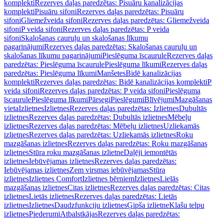
komplekti
Rezerves daļas paredzētas: Pisuāru kanalizācijas
komplekti
Pisuāru sifoni
Rezerves daļas paredzētas: Pisuāru
sifoni
Gliemežveida sifoni
Rezerves daļas paredzētas: Gliemežveida
sifoni
P veida sifoni
Rezerves daļas paredzētas: P veida
sifoni
Skalošanas cauruļu un skalošanas līkumu
pagarinājumi
Rezerves daļas paredzētas: Skalošanas cauruļu un
skalošanas līkumu pagarinājumi
Pieslēguma īscaurule
Rezerves daļas
paredzētas: Pieslēguma īscaurule
Pieslēguma līkumi
Rezerves daļas
paredzētas: Pieslēguma līkumi
Manšetes
Bidē kanalizācijas
komplekti
Rezerves daļas paredzētas: Bidē kanalizācijas komplekti
P
veida sifoni
Rezerves daļas paredzētas: P veida sifoni
Pieslēguma
īscaurule
Pieslēguma līkumi
Pārsegi
Pieslēgumi
Blīvējumi
Mazgāšanas
vieta
Izlietnes
Izlietnes
Rezerves daļas paredzētas: Izlietnes
Dubultās
izlietnes
Rezerves daļas paredzētas: Dubultās izlietnes
Mēbeļu
izlietnes
Rezerves daļas paredzētas: Mēbeļu izlietnes
Uzliekamās
izlietnes
Rezerves daļas paredzētas: Uzliekamās izlietnes
Roku
mazgāšanas izlietnes
Rezerves daļas paredzētas: Roku mazgāšanas
izlietnes
Stūra roku mazgāšanas izlietne
Daļēji iemontētās
izlietnes
Iebūvējamas izlietnes
Rezerves daļas paredzētas:
Iebūvējamas izlietnes
Zem virsmas iebūvējamas
Stūra
izlietnes
Izlietnes Comfort
Izlietnes bērniem
Izlietnes
Lielās
mazgāšanas izlietnes
Citas izlietnes
Rezerves daļas paredzētas: Citas
izlietnes
Lietās izlietnes
Rezerves daļas paredzētas: Lietās
izlietnes
Izlietnes
Daudzfunkciju izlietnes
Ģipša izlietne
Klašu telpu
izlietnes
Piederumi
Atbalstkājas
Rezerves daļas paredzētas: