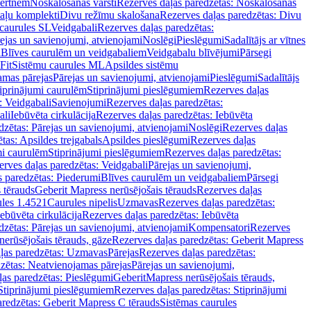
vertnēm
Noskalošanas vārsti
Rezerves daļas paredzētas: Noskalošanas
taļu komplekti
Divu režīmu skalošana
Rezerves daļas paredzētas: Divu
caurules SL
Veidgabali
Rezerves daļas paredzētas:
ejas un savienojumi, atvienojami
Noslēgi
Pieslēgumi
Sadalītājs ar vītnes
i
Blīves caurulēm un veidgabaliem
Veidgabalu blīvējumi
Pārsegi
Fit
Sistēmu caurules ML
Apsildes sistēmu
amas pārejas
Pārejas un savienojumi, atvienojami
Pieslēgumi
Sadalītājs
iprinājumi caurulēm
Stiprinājumi pieslēgumiem
Rezerves daļas
: Veidgabali
Savienojumi
Rezerves daļas paredzētas:
ali
Iebūvēta cirkulācija
Rezerves daļas paredzētas: Iebūvēta
dzētas: Pārejas un savienojumi, atvienojami
Noslēgi
Rezerves daļas
tas: Apsildes trejgabals
Apsildes pieslēgumi
Rezerves daļas
mi caurulēm
Stiprinājumi pieslēgumiem
Rezerves daļas paredzētas:
rves daļas paredzētas: Veidgabali
Pārejas un savienojumi,
s paredzētas: Piederumi
Blīves caurulēm un veidgabaliem
Pārsegi
 tērauds
Geberit Mapress nerūsējošais tērauds
Rezerves daļas
ules 1.4521
Caurules nipelis
Uzmavas
Rezerves daļas paredzētas:
Iebūvēta cirkulācija
Rezerves daļas paredzētas: Iebūvēta
dzētas: Pārejas un savienojumi, atvienojami
Kompensatori
Rezerves
nerūsējošais tērauds, gāze
Rezerves daļas paredzētas: Geberit Mapress
ļas paredzētas: Uzmavas
Pārejas
Rezerves daļas paredzētas:
zētas: Neatvienojamas pārejas
Pārejas un savienojumi,
ļas paredzētas: Pieslēgumi
GeberitMapress nerūsējošais tērauds,
Stiprinājumi pieslēgumiem
Rezerves daļas paredzētas: Stiprinājumi
aredzētas: Geberit Mapress C tērauds
Sistēmas caurules