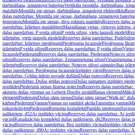
darbināšana, izmantojot baterijas
Vertikāla montāža, darbināšana, izma
maisītājs
Montāža pie sienas, darbināšana, izmantojot elektrotīklu
Rezer
daļas paredzētas: Montāža pie sienas, darbināšana, izmantojot baterija
ģeneratoru
Montāža pie sienas, divu rokturu maisītājs
Rezerves daļas pa
paredzētas: Izlietnes maisītājiem
Mazgāšanas vietas, virtuves izlietņu, i
daļas paredzētas: P veida sifoni
P veida sifoni, vietu taupoši modeļi
Reze
izlietnēm, vietu taupošs modelis
Rezerves daļas paredzētas: Pudeļsifoni
paredzētas: Izlietnes pieslēgumi
Pieslēguma īscaurule
Pieslēguma līkum
izlietnēm
P veida sifoni
Rezerves daļas paredzētas: P veida sifoni
Virtuv
īscaurule
Piederumi
Rezerves daļas paredzētas: Piederumi
Noteces sifo
sifoni
Rezerves daļas paredzētas: Zemapmetuma sifoni
Virsapmetuma s
izlietnēm
Rezerves daļas paredzētas: Noteces sifoni saimniecības izlie
daļas paredzētas: Pieslēguma īscaurule
Izplūdes vārsti
Rezerves daļas pa
paredzētas: Grīdas ūdens novade dušām
Dušas noteces
Rezerves daļas
daļas paredzētas: Dušas grīdas noteces
Dušas pamatnes izplūdes piede
noplūdes
Piederumi sienas līmeņa notecēm
Rezerves daļas paredzētas:
akmens dušas virsmas un Geberit Duofix uzstādīšanas elementi
Mākslī
elementi
Piederumi
Dušas sānu sienas
Dušas sānu sienas
“Walk-in” duša
kārbas
Piederumi
Vannas
Vannas no sanitārā akrila
Taisnstūra vannas
Mā
enkurskrūvēm
Piederumi
Remonta komplekti
Papildu piederumi
Savien
paliktņiem, d52
Ar izplūdes vāciņu
Rezerves daļas paredzētas: Ar izpl
vāciņš
Kanalizācijas komplekti dušas paliktņiem, d62
Rezerves daļas p
vāciņa
Rezerves daļas paredzētas: Bez izplūdes vāciņa
Izplūdes vāciņš
dušas paliktņiem, d90
Ar izplūdes vāciņu
Rezerves daļas paredzētas: A