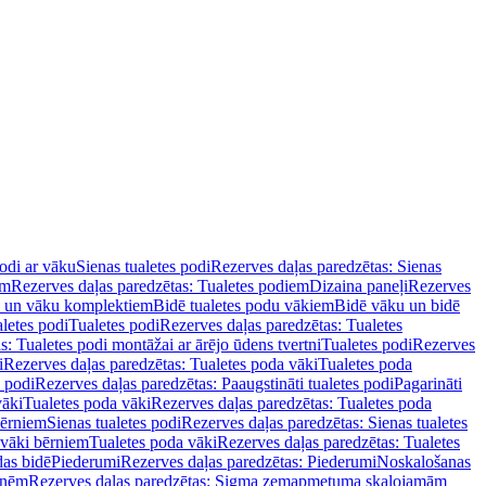
podi ar vāku
Sienas tualetes podi
Rezerves daļas paredzētas: Sienas
em
Rezerves daļas paredzētas: Tualetes podiem
Dizaina paneļi
Rezerves
u un vāku komplektiem
Bidē tualetes podu vākiem
Bidē vāku un bidē
aletes podi
Tualetes podi
Rezerves daļas paredzētas: Tualetes
s: Tualetes podi montāžai ar ārējo ūdens tvertni
Tualetes podi
Rezerves
i
Rezerves daļas paredzētas: Tualetes poda vāki
Tualetes poda
s podi
Rezerves daļas paredzētas: Paaugstināti tualetes podi
Pagarināti
vāki
Tualetes poda vāki
Rezerves daļas paredzētas: Tualetes poda
bērniem
Sienas tualetes podi
Rezerves daļas paredzētas: Sienas tualetes
 vāki bērniem
Tualetes poda vāki
Rezerves daļas paredzētas: Tualetes
das bidē
Piederumi
Rezerves daļas paredzētas: Piederumi
Noskalošanas
tnēm
Rezerves daļas paredzētas: Sigma zemapmetuma skalojamām