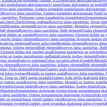
s: Kanalizācijas komplekti vannām, d52
Pagriežams aktivizators
Rezerves
lekti pagriežamam aktivizatoram
Ar pagriežamu aktivizatoru un ieplūdi
R
erves daļas paredzētas: Apdares komplekti pagriežamam aktivizatoram 
ol
Rezerves daļas paredzētas: Apdares komplekti aktivizatoram PushCon
s paredzētas: Piederumi vannu kanalizācijas komplektiem
Zemapmetuma c
mas
Geberit Duofix
Sienas sistēmas
Rezerves daļas paredzētas: Sienas sis
rumi
Montāžas elementi
Rezerves daļas paredzētas: Montāžas elementi
Tu
idē elementi
Rezerves daļas paredzētas: Bidē elementi
Pisuāru elementi
enti dušām un vannām
Rezerves daļas paredzētas: Elementi dušām un
onsoļu slodzes elementi
Rezerves daļas paredzētas: Konsoļu slodzes el
izolācijas piederumi
Paneļu apšuvums
Montāžas elementi
Rezerves daļas
edzētas: Izlietņu elementi
Bidē elementi
Rezerves daļas paredzētas: Bidē
 Elementi dušām arar noplūdi sienā
Elementi maisītājiem un ierīcēm
Reze
i veļas un trauku mazgājamām mašīnām
Konsoļu slodzes elementi
Pieder
tēmas sienām
Padeves sistēmām
Ūdens novadei
Geberit Kombifix
Montāža
tņu elementi
Rezerves daļas paredzētas: Izlietņu elementi
Bidē elementi
Re
zētas: Dušu elementi
Piederumi
Tualetes podu elementiem
Stiprinājumie
amā ūdens tvertnes
Montāža uz tualetes poda
Rezerves daļas paredzētas: 
as: Zema un vidēji augsta montāža
Tualetes podu ārējās skalojamā ūdens
z tualetes poda
Rezerves daļas paredzētas: Montāža uz tualetes poda
Sk
 tvertnēm
Augstu iekārts
Rezerves daļas paredzētas: Augstu iekārts
Zema 
i
Manšetes
Zemapmetuma skalojamās tvertnes
Sigma zemapmetuma skalo
s daļas paredzētas: Omega zemapmetuma skalojamās tvertnes
Delta ze
des un noskalošanas vārsti
Uzpildes vārsti
Rezerves daļas paredzētas: Uz
alojamām tvertnēm
Uzpildes vārsti keramikas skalojamā ūdens tvertnēm