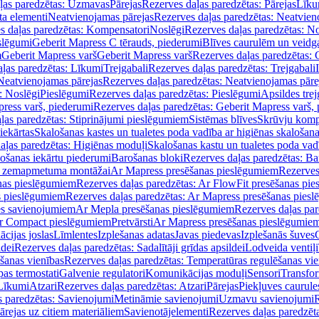
ļas paredzētas: Uzmavas
Pārejas
Rezerves daļas paredzētas: Pārejas
Līku
ta elementi
Neatvienojamas pārejas
Rezerves daļas paredzētas: Neatvien
s daļas paredzētas: Kompensatori
Noslēgi
Rezerves daļas paredzētas: No
slēgumi
Geberit Mapress C tērauds, piederumi
Blīves caurulēm un veidg
m
Geberit Mapress varš
Geberit Mapress varš
Rezerves daļas paredzētas: 
ļas paredzētas: Līkumi
Trejgabali
Rezerves daļas paredzētas: Trejgabali
Neatvienojamas pārejas
Rezerves daļas paredzētas: Neatvienojamas pāre
: Noslēgi
Pieslēgumi
Rezerves daļas paredzētas: Pieslēgumi
Apsildes trej
ress varš, piederumi
Rezerves daļas paredzētas: Geberit Mapress varš,
ļas paredzētas: Stiprinājumi pieslēgumiem
Sistēmas blīves
Skrūvju komp
iekārtas
Skalošanas kastes un tualetes poda vadība ar higiēnas skalošana
aļas paredzētas: Higiēnas moduļi
Skalošanas kastu un tualetes poda vad
lošanas iekārtu piederumi
Barošanas bloki
Rezerves daļas paredzētas: Ba
iļi zemapmetuma montāžai
Ar Mapress presēšanas pieslēgumiem
Rezerves
nas pieslēgumiem
Rezerves daļas paredzētas: Ar FlowFit presēšanas pi
s pieslēgumiem
Rezerves daļas paredzētas: Ar Mapress presēšanas pies
es savienojumiem
Ar Mepla presēšanas pieslēgumiem
Rezerves daļas pa
Ar Compact pieslēgumiem
Pretvārsti
Ar Mapress presēšanas pieslēgumie
ācijas joslas
Līmlentes
Izplešanas adatas
Javas piedevas
Izplešanās šuves
ldei
Rezerves daļas paredzētas: Sadalītāji grīdas apsildei
Lodveida ventiļi
šanas vienības
Rezerves daļas paredzētas: Temperatūras regulēšanas vie
pas termostati
Galvenie regulatori
Komunikācijas moduļi
Sensori
Transfor
Līkumi
Atzari
Rezerves daļas paredzētas: Atzari
Pārejas
Piekļuves caurule
s paredzētas: Savienojumi
Metināmie savienojumi
Uzmavu savienojumi
R
ārejas uz citiem materiāliem
Savienotājelementi
Rezerves daļas paredzēt