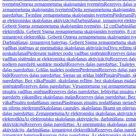
tvertnēm
Omega zemapmetuma skalojamām tvertnēm
Rezerves daļas 
zemapmetuma skalojamām tvertnēm
Delta zemapmetuma skalojamām 
paredzētas: Twinline zemapmetuma skalojamām tvertnēm
Piederumi
Pa
ar elektronisku skalošanas aktivizāciju
Darbināšanai, izmantojot elek
Geberit Sigma zemapmetuma skalojamām tvertnēm, 12 cm
Darbināšan
elektrotīklu, Geberit Sigma zemapmetuma skalojamām tvertnēm, 8 c
izmantojot elektrotīklu, Geberit Omega zemapmetuma skalojamām tv
Darbināšanai, izmantojot baterijas, Geberit Sigma zemapmetuma ska
vadības sistēmas ar pneimatisku skalošanas aktivizāciju
Divu režīmu s
noskalošanai
Piederumi tualetes podu vadības sistēmām
Rezerves daļas
vadības sistēmām ar elektronisku skalošanas aktivizāciju
Rezerves daļa
podiem paredzēti sanitārie moduļi
Rezerves daļas paredzētas: Tualetes
daļas paredzētas: Grīdas tualetes podiem
Piederumi
Rezerves daļas par
bidē
Rezerves daļas paredzētas: Sienas un grīdas bidē
Pisuārs
Pisuāri, 
paredzētas: Bez vāka
Pisuāri, skalošanas režīms, bez skalošanas malas
sistēmām
Rezerves daļas paredzētas: Virsapmetuma vai zemapmetuma 
pisuāru vadības sistēmai
Rezerves daļas paredzētas: Iebūvētai pisuāru 
paredzēts vākam
Bez skalošanas malas
Rezerves daļas paredzētas: Bez
vāka
Pisuāru nodalīšanas sienas
Plastmasas pisuāru nodalīšanas sienas
S
un sifonu piederumi
Skalošanas caurules, skalošanas līkumi un pārejas
daļas paredzētas: Zemapmetuma
Ar elektronisku skalošanas aktivizācij
elektrotīklu
Ar elektronisku skalošanas aktivizāciju, darbināšana, izman
aktivizāciju
Rezerves daļas paredzētas: Ar pneimatisku skalošanas akti
aktivizāciju, darbināšana, izmantojot elektrotīklu
Rezerves daļas paredz
izmantojot baterijas
Rezerves daļas paredzētas: Ar elektronisku skalošan