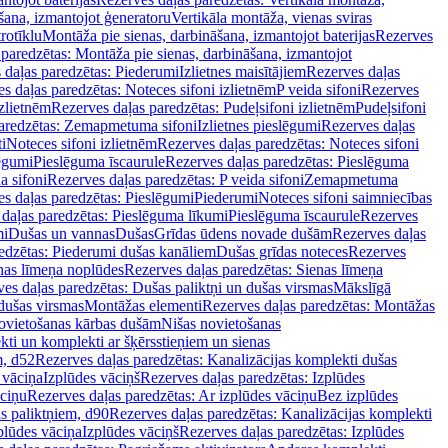
šana, izmantojot ģeneratoru
Vertikāla montāža, vienas sviras
rotīklu
Montāža pie sienas, darbināšana, izmantojot baterijas
Rezerves
paredzētas: Montāža pie sienas, darbināšana, izmantojot
 daļas paredzētas: Piederumi
Izlietnes maisītājiem
Rezerves daļas
s daļas paredzētas: Noteces sifoni izlietnēm
P veida sifoni
Rezerves
izlietnēm
Rezerves daļas paredzētas: Pudeļsifoni izlietnēm
Pudeļsifoni
paredzētas: Zemapmetuma sifoni
Izlietnes pieslēgumi
Rezerves daļas
i
Noteces sifoni izlietnēm
Rezerves daļas paredzētas: Noteces sifoni
lēgumi
Pieslēguma īscaurule
Rezerves daļas paredzētas: Pieslēguma
a sifoni
Rezerves daļas paredzētas: P veida sifoni
Zemapmetuma
s daļas paredzētas: Pieslēgumi
Piederumi
Noteces sifoni saimniecības
daļas paredzētas: Pieslēguma līkumi
Pieslēguma īscaurule
Rezerves
mi
Dušas un vannas
Dušas
Grīdas ūdens novade dušām
Rezerves daļas
edzētas: Piederumi dušas kanāliem
Dušas grīdas noteces
Rezerves
nas līmeņa noplūdes
Rezerves daļas paredzētas: Sienas līmeņa
es daļas paredzētas: Dušas paliktņi un dušas virsmas
Mākslīgā
dušas virsmas
Montāžas elementi
Rezerves daļas paredzētas: Montāžas
ovietošanas kārbas dušām
Nišas novietošanas
ti un komplekti ar šķērsstieņiem un sienas
m, d52
Rezerves daļas paredzētas: Kanalizācijas komplekti dušas
 vāciņa
Izplūdes vāciņš
Rezerves daļas paredzētas: Izplūdes
āciņu
Rezerves daļas paredzētas: Ar izplūdes vāciņu
Bez izplūdes
s paliktņiem, d90
Rezerves daļas paredzētas: Kanalizācijas komplekti
plūdes vāciņa
Izplūdes vāciņš
Rezerves daļas paredzētas: Izplūdes