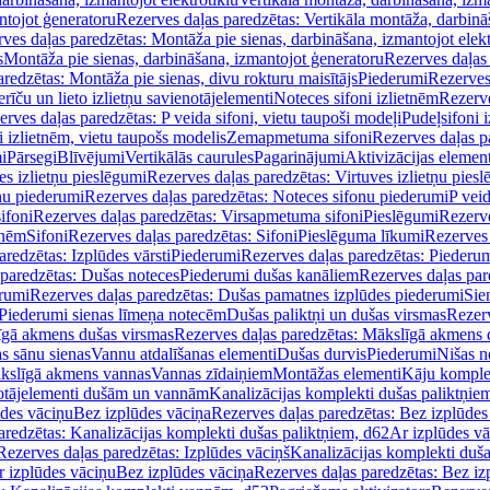
ntojot ģeneratoru
Rezerves daļas paredzētas: Vertikāla montāža, darbinā
ves daļas paredzētas: Montāža pie sienas, darbināšana, izmantojot elekt
s
Montāža pie sienas, darbināšana, izmantojot ģeneratoru
Rezerves daļas 
redzētas: Montāža pie sienas, divu rokturu maisītājs
Piederumi
Rezerves
erīču un lieto izlietņu savienotājelementi
Noteces sifoni izlietnēm
Rezerve
rves daļas paredzētas: P veida sifoni, vietu taupoši modeļi
Pudeļsifoni 
 izlietnēm, vietu taupošs modelis
Zemapmetuma sifoni
Rezerves daļas 
i
Pārsegi
Blīvējumi
Vertikālās caurules
Pagarinājumi
Aktivizācijas element
es izlietņu pieslēgumi
Rezerves daļas paredzētas: Virtuves izlietņu pies
nu piederumi
Rezerves daļas paredzētas: Noteces sifonu piederumi
P veid
ifoni
Rezerves daļas paredzētas: Virsapmetuma sifoni
Pieslēgumi
Rezerve
tnēm
Sifoni
Rezerves daļas paredzētas: Sifoni
Pieslēguma līkumi
Rezerves 
redzētas: Izplūdes vārsti
Piederumi
Rezerves daļas paredzētas: Piederu
 paredzētas: Dušas noteces
Piederumi dušas kanāliem
Rezerves daļas par
rumi
Rezerves daļas paredzētas: Dušas pamatnes izplūdes piederumi
Sie
 Piederumi sienas līmeņa notecēm
Dušas paliktņi un dušas virsmas
Rezerv
gā akmens dušas virsmas
Rezerves daļas paredzētas: Mākslīgā akmens 
s sānu sienas
Vannu atdalīšanas elementi
Dušas durvis
Piederumi
Nišas n
kslīgā akmens vannas
Vannas zīdaiņiem
Montāžas elementi
Kāju komplek
otājelementi dušām un vannām
Kanalizācijas komplekti dušas paliktņie
ūdes vāciņu
Bez izplūdes vāciņa
Rezerves daļas paredzētas: Bez izplūdes
aredzētas: Kanalizācijas komplekti dušas paliktņiem, d62
Ar izplūdes v
Rezerves daļas paredzētas: Izplūdes vāciņš
Kanalizācijas komplekti duša
r izplūdes vāciņu
Bez izplūdes vāciņa
Rezerves daļas paredzētas: Bez iz