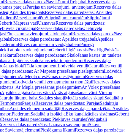
mi
Rezerves daļas paredzētas: Līkumi
Trejgabali
Rezerves daļas
ojamas pārejas
Pārejas un savienojumi, atvienojami
Rezerves daļas
slēgi
Apsildes trejgabals
Rezerves daļas paredzētas: Apsildes
abaliem
Pārsegi caurulēm
Stiprinājumi caurulēm
Stiprinājumi
Geberit Mapress varš
Uzmavas
Rezerves daļas paredzētas:
Iebūvēta cirkulācija
Rezerves daļas paredzētas: Iebūvēta
jas
Pārejas un savienojumi, atvienojami
Rezerves daļas paredzētas:
gabals
Rezerves daļas paredzētas: Apsildes trejgabals
Apsildes
 piederumi
Blīves caurulēm un veidgabaliem
Pārsegi
lekti atloku savienojumiem
Geberit higiēnas sistēma
Higiēniskās
s iekārtu
Rezerves daļas paredzētas: Skalošanas kastes un tualetes
ības ar higiēnas skalošanas iekārtu piederumi
Rezerves daļas
rošanas bloki
Tīkla komponenti
Lodveida ventiļi
Caurplūdes ventiļi
 daļas paredzētas: Ar Mapress presēšanas pieslēgumiem
Lodveida
eslēgumiem
Ar Mepla presēšanas pieslēgumiem
Rezerves daļas
lēgumiem
Lodveida ventiļi zemapmetuma montāžai
Rezerves daļas
redzētas: Ar Mepla presēšanas pieslēgumiem
Ar Volex presēšanas
m
Apsildes atgaisošanas vārsti
Ātrās atgaisošanas vārsti
Virsmu
Cauruļu līkumu balsti
Sadales skapji
Metāla sadales skapji
Sadalītāju
Termometrs
Pārejas
Rezerves daļas paredzētas: Pārejas
Sadalītāju
nības
Apsildes elementu sadalītāji
Rezerves daļas paredzētas: Apsildes
matori
Piederumi
Sadalītāju izolācija
Ēku kanalizācijas sistēmas
Geberit
s
Rezerves daļas paredzētas: Piekļuves caurules
Veidgabali
ezerves daļas paredzētas: Uzmavu savienojumi
Skavu
as: Savienotājelementi
Pieslēguma līkumi
Rezerves daļas paredzētas: