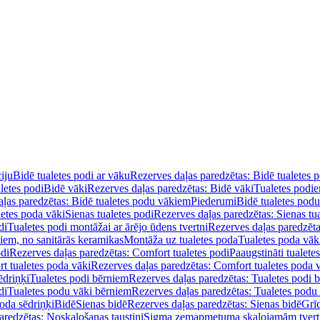
iju
Bidē tualetes podi ar vāku
Rezerves daļas paredzētas: Bidē tualetes 
letes podi
Bidē vāki
Rezerves daļas paredzētas: Bidē vāki
Tualetes podi
ļas paredzētas: Bidē tualetes podu vākiem
Piederumi
Bidē tualetes pod
letes poda vāki
Sienas tualetes podi
Rezerves daļas paredzētas: Sienas tu
di
Tualetes podi montāžai ar ārējo ūdens tvertni
Rezerves daļas paredzēta
diem, no sanitārās keramikas
Montāža uz tualetes poda
Tualetes poda vāk
odi
Rezerves daļas paredzētas: Comfort tualetes podi
Paaugstināti tualete
t tualetes poda vāki
Rezerves daļas paredzētas: Comfort tualetes poda 
ēdriņķi
Tualetes podi bērniem
Rezerves daļas paredzētas: Tualetes podi 
di
Tualetes podu vāki bērniem
Rezerves daļas paredzētas: Tualetes podu
oda sēdriņķi
Bidē
Sienas bidē
Rezerves daļas paredzētas: Sienas bidē
Grī
aredzētas: Noskalošanas taustiņi
Sigma zemapmetuma skalojamām tver