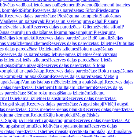
ebūvētas vadības
Lietošanas palīgelementi
Savienotājelementi tualetes
s komplekti
Sifoni
Rezerves daļas paredzētas: Sifoni
Pieslēguma
kti
Rezerves daļas paredzētas: Pieslēguma komplekti
Skalošanas
Manšetes un pārsegvāki
Pārejas un savienojuma gabali
Pisuāru
mežveida sifoni
Rezerves daļas paredzētas: Gliemežveida sifoni
P
šanas cauruļu un skalošanas līkumu pagarinājumi
Pieslēguma
izācijas komplekti
Rezerves daļas paredzētas: Bidē kanalizācijas
as vieta
Izlietnes
Izlietnes
Rezerves daļas paredzētas: Izlietnes
Dubultās
s daļas paredzētas: Uzliekamās izlietnes
Roku mazgāšanas
Rezerves daļas paredzētas: Iebūvējamas izlietnes
Zem virsmas
s izlietnes
Lietās izlietnes
Rezerves daļas paredzētas: Lietās
stkājas
Sifona aizsegi
Rezerves daļas paredzētas: Sifona
komplekti ar apakšskapi
Rezerves daļas paredzētas: Roku mazgāšanas
es komplekti ar apakšskapi
Rezerves daļas paredzētas: Mēbeļu
r apakšskapi
Vannas istabas mēbeles
Izlietņu apakšskapji
Rezerves daļas
daļas paredzētas: Izlietnēm
Dubultajām izlietnēm
Rezerves daļas
as paredzētas: Stūra roku mazgāšanas izlietnēm
Izlietņu
ormā
Uzliekamai izlietnei taisnstūra
Rezerves daļas paredzētas:
i
Augsti skapji
Rezerves daļas paredzētas: Augsti skapji
Vidēji augsti
as paredzētas: Citas mēbeles
Sienas plaukti
Rezerves daļas paredzētas:
ojuma elementi
Rokturi
Kāju komplekti
Magnētiskās
s: Spoguļi
Ar iebūvētu apgaismojumu
Rezerves daļas paredzētas: Ar
vētu apgaismojumu
Bez iebūvēta apgaismojuma
Rezerves daļas
s daļas paredzētas: Izlietnes maisītāji
Vertikāla montāža, darbināšana,
ntojot baterijas
Rezerves daļas paredzētas: Vertikāla montāža,