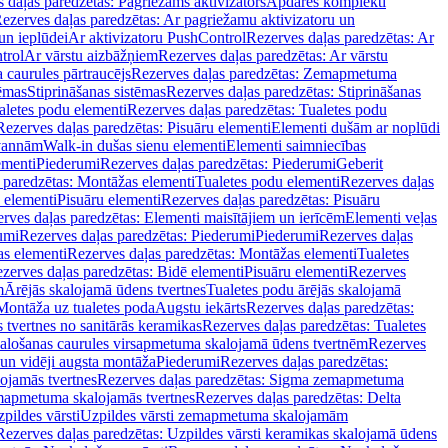
 daļas paredzētas: Pagriežams aktivizators
Apdares komplekti
ezerves daļas paredzētas: Ar pagriežamu aktivizatoru un
un ieplūdei
Ar aktivizatoru PushControl
Rezerves daļas paredzētas: Ar
trol
Ar vārstu aizbāžņiem
Rezerves daļas paredzētas: Ar vārstu
aurules pārtraucējs
Rezerves daļas paredzētas: Zemapmetuma
tēmas
Stiprināšanas sistēmas
Rezerves daļas paredzētas: Stiprināšanas
aletes podu elementi
Rezerves daļas paredzētas: Tualetes podu
Rezerves daļas paredzētas: Pisuāru elementi
Elementi dušām ar noplūdi
 vannām
Walk-in dušas sienu elementi
Elementi saimniecības
ementi
Piederumi
Rezerves daļas paredzētas: Piederumi
Geberit
 paredzētas: Montāžas elementi
Tualetes podu elementi
Rezerves daļas
 elementi
Pisuāru elementi
Rezerves daļas paredzētas: Pisuāru
rves daļas paredzētas: Elementi maisītājiem un ierīcēm
Elementi veļas
umi
Rezerves daļas paredzētas: Piederumi
Piederumi
Rezerves daļas
s elementi
Rezerves daļas paredzētas: Montāžas elementi
Tualetes
zerves daļas paredzētas: Bidē elementi
Pisuāru elementi
Rezerves
m
Ārējās skalojamā ūdens tvertnes
Tualetes podu ārējās skalojamā
Montāža uz tualetes poda
Augstu iekārts
Rezerves daļas paredzētas:
 tvertnes no sanitārās keramikas
Rezerves daļas paredzētas: Tualetes
alošanas caurules virsapmetuma skalojamā ūdens tvertnēm
Rezerves
un vidēji augsta montāža
Piederumi
Rezerves daļas paredzētas:
jamās tvertnes
Rezerves daļas paredzētas: Sigma zemapmetuma
mapmetuma skalojamās tvertnes
Rezerves daļas paredzētas: Delta
pildes vārsti
Uzpildes vārsti zemapmetuma skalojamām
Rezerves daļas paredzētas: Uzpildes vārsti keramikas skalojamā ūdens