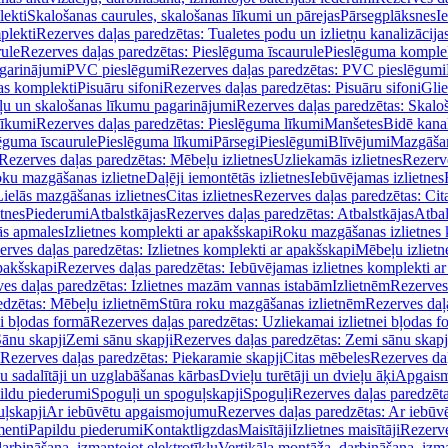
lekti
Skalošanas caurules, skalošanas līkumi un pārejas
Pārsegplāksnes
I
plekti
Rezerves daļas paredzētas: Tualetes podu un izlietņu kanalizācija
rule
Rezerves daļas paredzētas: Pieslēguma īscaurule
Pieslēguma komple
agarinājumi
PVC pieslēgumi
Rezerves daļas paredzētas: PVC pieslēgumi
jas komplekti
Pisuāru sifoni
Rezerves daļas paredzētas: Pisuāru sifoni
Glie
ļu un skalošanas līkumu pagarinājumi
Rezerves daļas paredzētas: Skalo
līkumi
Rezerves daļas paredzētas: Pieslēguma līkumi
Manšetes
Bidē kanal
ēguma īscaurule
Pieslēguma līkumi
Pārsegi
Pieslēgumi
Blīvējumi
Mazgāšan
Rezerves daļas paredzētas: Mēbeļu izlietnes
Uzliekamās izlietnes
Rezerve
oku mazgāšanas izlietne
Daļēji iemontētās izlietnes
Iebūvējamas izlietnes
Lielās mazgāšanas izlietnes
Citas izlietnes
Rezerves daļas paredzētas: Cita
etnes
Piederumi
Atbalstkājas
Rezerves daļas paredzētas: Atbalstkājas
Atbal
ās apmales
Izlietnes komplekti ar apakšskapi
Roku mazgāšanas izlietnes 
erves daļas paredzētas: Izlietnes komplekti ar apakšskapi
Mēbeļu izlietn
pakšskapi
Rezerves daļas paredzētas: Iebūvējamas izlietnes komplekti a
es daļas paredzētas: Izlietnes mazām vannas istabām
Izlietnēm
Rezerves 
edzētas: Mēbeļu izlietnēm
Stūra roku mazgāšanas izlietnēm
Rezerves daļ
ei bļodas formā
Rezerves daļas paredzētas: Uzliekamai izlietnei bļodas f
Sānu skapji
Zemi sānu skapji
Rezerves daļas paredzētas: Zemi sānu skapj
Rezerves daļas paredzētas: Piekaramie skapji
Citas mēbeles
Rezerves daļ
u sadalītāji un uzglabāšanas kārbas
Dvieļu turētāji un dvieļu āķi
Apgaism
ildu piederumi
Spoguļi un spoguļskapji
Spoguļi
Rezerves daļas paredzēta
uļskapji
Ar iebūvētu apgaismojumu
Rezerves daļas paredzētas: Ar iebū
enti
Papildu piederumi
Kontaktligzdas
Maisītāji
Izlietnes maisītāji
Rezerve
arbināšana, izmantojot elektrotīklu
Vertikāla montāža, darbināšana, izma