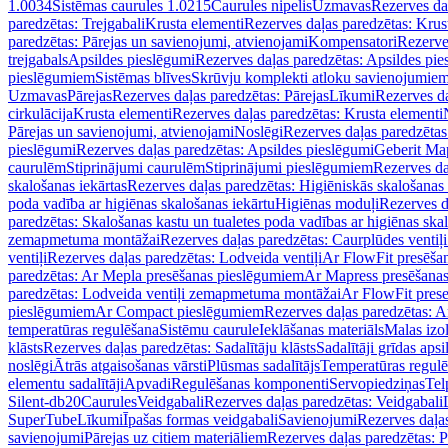
1.0034
Sistēmas caurules 1.0215
Caurules nipelis
Uzmavas
Rezerves da
paredzētas: Trejgabali
Krusta elementi
Rezerves daļas paredzētas: Krus
paredzētas: Pārejas un savienojumi, atvienojami
Kompensatori
Rezerve
trejgabals
Apsildes pieslēgumi
Rezerves daļas paredzētas: Apsildes pie
pieslēgumiem
Sistēmas blīves
Skrūvju komplekti atloku savienojumie
Uzmavas
Pārejas
Rezerves daļas paredzētas: Pārejas
Līkumi
Rezerves da
cirkulācija
Krusta elementi
Rezerves daļas paredzētas: Krusta elementi
Pārejas un savienojumi, atvienojami
Noslēgi
Rezerves daļas paredzētas
pieslēgumi
Rezerves daļas paredzētas: Apsildes pieslēgumi
Geberit Map
caurulēm
Stiprinājumi caurulēm
Stiprinājumi pieslēgumiem
Rezerves da
skalošanas iekārtas
Rezerves daļas paredzētas: Higiēniskās skalošanas 
poda vadība ar higiēnas skalošanas iekārtu
Higiēnas moduļi
Rezerves d
paredzētas: Skalošanas kastu un tualetes poda vadības ar higiēnas ska
zemapmetuma montāžai
Rezerves daļas paredzētas: Caurplūdes vent
ventiļi
Rezerves daļas paredzētas: Lodveida ventiļi
Ar FlowFit presēša
paredzētas: Ar Mepla presēšanas pieslēgumiem
Ar Mapress presēšana
paredzētas: Lodveida ventiļi zemapmetuma montāžai
Ar FlowFit pres
pieslēgumiem
Ar Compact pieslēgumiem
Rezerves daļas paredzētas: 
temperatūras regulēšana
Sistēmu caurule
Ieklāšanas materiāls
Malas izol
klāsts
Rezerves daļas paredzētas: Sadalītāju klāsts
Sadalītāji grīdas apsi
noslēgi
Ātrās atgaisošanas vārsti
Plūsmas sadalītājs
Temperatūras regulē
elementu sadalītāji
Apvadi
Regulēšanas komponenti
Servopiedziņas
Tel
Silent-db20
Caurules
Veidgabali
Rezerves daļas paredzētas: Veidgabali
SuperTube
Līkumi
Īpašas formas veidgabali
Savienojumi
Rezerves daļa
savienojumi
Pārejas uz citiem materiāliem
Rezerves daļas paredzētas: P