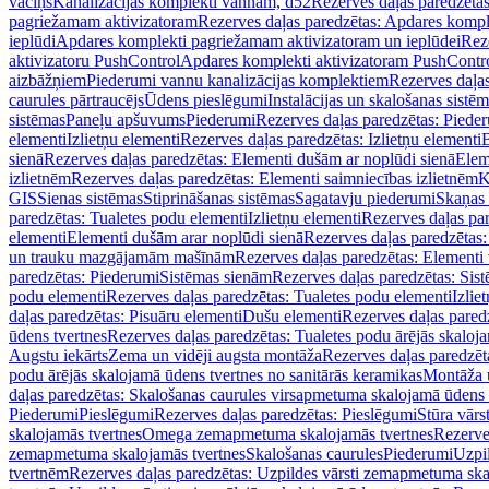
vāciņš
Kanalizācijas komplekti vannām, d52
Rezerves daļas paredzēta
pagriežamam aktivizatoram
Rezerves daļas paredzētas: Apdares komp
ieplūdi
Apdares komplekti pagriežamam aktivizatoram un ieplūdei
Rez
aktivizatoru PushControl
Apdares komplekti aktivizatoram PushContr
aizbāžņiem
Piederumi vannu kanalizācijas komplektiem
Rezerves daļa
caurules pārtraucējs
Ūdens pieslēgumi
Instalācijas un skalošanas sistē
sistēmas
Paneļu apšuvums
Piederumi
Rezerves daļas paredzētas: Piede
elementi
Izlietņu elementi
Rezerves daļas paredzētas: Izlietņu elementi
B
sienā
Rezerves daļas paredzētas: Elementi dušām ar noplūdi sienā
Elem
izlietnēm
Rezerves daļas paredzētas: Elementi saimniecības izlietnēm
K
GIS
Sienas sistēmas
Stiprināšanas sistēmas
Sagatavju piederumi
Skaņas 
paredzētas: Tualetes podu elementi
Izlietņu elementi
Rezerves daļas par
elementi
Elementi dušām arar noplūdi sienā
Rezerves daļas paredzētas:
un trauku mazgājamām mašīnām
Rezerves daļas paredzētas: Element
paredzētas: Piederumi
Sistēmas sienām
Rezerves daļas paredzētas: Sis
podu elementi
Rezerves daļas paredzētas: Tualetes podu elementi
Izlie
daļas paredzētas: Pisuāru elementi
Dušu elementi
Rezerves daļas pared
ūdens tvertnes
Rezerves daļas paredzētas: Tualetes podu ārējās skaloj
Augstu iekārts
Zema un vidēji augsta montāža
Rezerves daļas paredzēt
podu ārējās skalojamā ūdens tvertnes no sanitārās keramikas
Montāža u
daļas paredzētas: Skalošanas caurules virsapmetuma skalojamā ūdens
Piederumi
Pieslēgumi
Rezerves daļas paredzētas: Pieslēgumi
Stūra vārst
skalojamās tvertnes
Omega zemapmetuma skalojamās tvertnes
Rezerve
zemapmetuma skalojamās tvertnes
Skalošanas caurules
Piederumi
Uzpil
tvertnēm
Rezerves daļas paredzētas: Uzpildes vārsti zemapmetuma sk