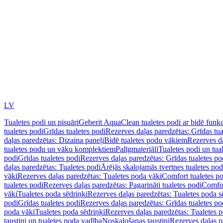
LV
Tualetes podi un pisuāri
Geberit AquaClean tualetes podi ar bidē funkc
tualetes podi
Grīdas tualetes podi
Rezerves daļas paredzētas: Grīdas tua
daļas paredzētas: Dizaina paneļi
Bidē tualetes podu vākiem
Rezerves da
tualetes podu un vāku komplektiem
Palīgmateriāli
Tualetes podi un tua
podi
Grīdas tualetes podi
Rezerves daļas paredzētas: Grīdas tualetes po
daļas paredzētas: Tualetes podi
Ārējās skalojamās tvertnes tualetes po
vāki
Rezerves daļas paredzētas: Tualetes poda vāki
Comfort tualetes p
tualetes podi
Rezerves daļas paredzētas: Pagarināti tualetes podi
Comfor
vāki
Tualetes poda sēdriņķi
Rezerves daļas paredzētas: Tualetes poda s
podi
Grīdas tualetes podi
Rezerves daļas paredzētas: Grīdas tualetes po
poda vāki
Tualetes poda sēdriņķi
Rezerves daļas paredzētas: Tualetes p
taustiņi un tualetes poda vadība
Noskalošanas taustiņi
Rezerves daļas p