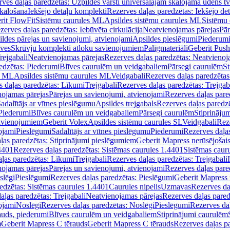
ves daļas paredzētas: Uzpildes vārsti universālajām skalojamā ūdens t
skalošana
Iekšējo detaļu komplekti
Rezerves daļas paredzētas: Iekšējo de
rit FlowFit
Sistēmu caurules ML
Apsildes sistēmu caurules ML
Sistēmu 
zerves daļas paredzētas: Iebūvēta cirkulācija
Neatvienojamas pārejas
Pār
ldes pārejas un savienojumi, atvienojami
Apsildes pieslēgumi
Piederum
īves
Skrūvju komplekti atloku savienojumiem
Palīgmateriāli
Geberit Push
rejgabali
Neatvienojamas pārejas
Rezerves daļas paredzētas: Neatvienoj
edzētas: Piederumi
Blīves caurulēm un veidgabaliem
Pārsegi caurulēm
St
s ML
Apsildes sistēmu caurules ML
Veidgabali
Rezerves daļas paredzētas
 daļas paredzētas: Līkumi
Trejgabali
Rezerves daļas paredzētas: Trejgab
nojamas pārejas
Pārejas un savienojumi, atvienojami
Rezerves daļas pare
adalītājs ar vītnes pieslēgumu
Apsildes trejgabals
Rezerves daļas paredzē
 Piederumi
Blīves caurulēm un veidgabaliem
Pārsegi caurulēm
Stiprināju
savienojumiem
Geberit Volex
Apsildes sistēmu caurules SL
Veidgabali
Reze
ojami
Pieslēgumi
Sadalītājs ar vītnes pieslēgumu
Piederumi
Rezerves daļa
ļas paredzētas: Stiprinājumi pieslēgumiem
Geberit Mapress nerūsējošais
4401
Rezerves daļas paredzētas: Sistēmas caurules 1.4401
Sistēmas caur
ļas paredzētas: Līkumi
Trejgabali
Rezerves daļas paredzētas: Trejgabali
nojamas pārejas
Pārejas un savienojumi, atvienojami
Rezerves daļas pare
slēgi
Pieslēgumi
Rezerves daļas paredzētas: Pieslēgumi
Geberit Mapress 
edzētas: Sistēmas caurules 1.4401
Caurules nipelis
Uzmavas
Rezerves da
aļas paredzētas: Trejgabali
Neatvienojamas pārejas
Rezerves daļas pared
ojami
Noslēgi
Rezerves daļas paredzētas: Noslēgi
Pieslēgumi
Rezerves da
auds, piederumi
Blīves caurulēm un veidgabaliem
Stiprinājumi caurulēm
m
Geberit Mapress C tērauds
Geberit Mapress C tērauds
Rezerves daļas p