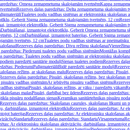
paredzētas: Omega zemapmetuma skalojamām tvertnēm
Kappa zemapme
tvertnēm
Rezerves daļas paredzētas: Delta zemapmetuma skalojamām t
līgmateriāli
Tualetes podu vadības sistēmas ar elektronisku skalošanas a
trotīklu, Geberit Sigma zemapmetuma skalojamām tvertnēm, 12 cm
Rezer
ai, izmantojot elektrotīklu, Geberit Sigma zemapmetuma skalojamām t
m
Darbināšanai, izmantojot elektrotīklu, Geberit Omega zemapmetuma 
ertnēm, 12 cm
Darbināšanai, izmantojot baterijas, Geberit Sigma zem
lojamām tvertnēm, 12 cm
Tualetes podu vadības sistēmas ar pneimatisku 
kalošanai
Rezerves daļas paredzētas: Divu režīmu skalošanai
Vienrežīma
 paredzētas: Piederumi tualetes podu vadības sistēmām
Montāžas kompl
s paredzētas: Tualetes podu vadības sistēmām ar elektronisku skalošana
 podiem paredzēti sanitārie moduļi
Sienas tualetes podiem
Rezerves daļas
edzētas: Piederumi
Palīgmateriāli
Bidē paredzēti sanitārie moduļi
Rezerves
skalošanas režīms, ar skalošanas malu
Rezerves daļas paredzētas: Pisuāri
Rezerves daļas paredzētas: Pisuāri, skalošanas režīms, bez skalošanas m
pisuāru vadības sistēmām
Ar iebūvētu pisuāru vadības sistēmu
Rezerves
vadības sistēmai
Pisuāri, skalošanas režīms, ar vāku / paredzēts vākam
Re
 skalošanas malas
Pisuāri, darbībai bez ūdens
Rezerves daļas paredzētas:
tikla pisuāru nodalīšanas sienas
Keramikas sanitārtehnikas pisuāru noda
Rezerves daļas paredzētas: Skalošanas caurules, skalošanas līkumi un p
u, darbināšana, izmantojot elektrotīklu
Rezerves daļas paredzētas: Ar el
tojot baterijas
Rezerves daļas paredzētas: Ar elektronisku skalošanas akt
vizāciju
Standarta
Rezerves daļas paredzētas: Standarta
Virsapmetuma
Re
ētas: Ar elektronisku skalošanas aktivizāciju, darbināšana, izmantojot e
as aktivizāciju, darbināšana, izmantojot baterijas
Piederumi
Rezerves da