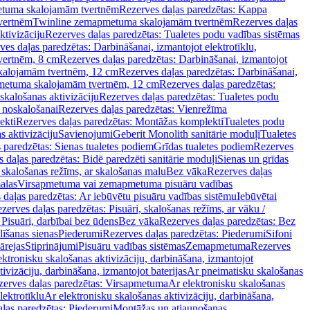
tuma skalojamām tvertnēm
Rezerves daļas paredzētas: Kappa
vertnēm
Twinline zemapmetuma skalojamām tvertnēm
Rezerves daļas
ktivizāciju
Rezerves daļas paredzētas: Tualetes podu vadības sistēmas
ves daļas paredzētas: Darbināšanai, izmantojot elektrotīklu,
vertnēm, 8 cm
Rezerves daļas paredzētas: Darbināšanai, izmantojot
skalojamām tvertnēm, 12 cm
Rezerves daļas paredzētas: Darbināšanai,
apmetuma skalojamām tvertnēm, 12 cm
Rezerves daļas paredzētas:
skalošanas aktivizāciju
Rezerves daļas paredzētas: Tualetes podu
 noskalošanai
Rezerves daļas paredzētas: Vienrežīma
ekti
Rezerves daļas paredzētas: Montāžas komplekti
Tualetes podu
s aktivizāciju
Savienojumi
Geberit Monolith sanitārie moduļi
Tualetes
 paredzētas: Sienas tualetes podiem
Grīdas tualetes podiem
Rezerves
 daļas paredzētas: Bidē paredzēti sanitārie moduļi
Sienas un grīdas
, skalošanas režīms, ar skalošanas malu
Bez vāka
Rezerves daļas
alas
Virsapmetuma vai zemapmetuma pisuāru vadības
 daļas paredzētas: Ar iebūvētu pisuāru vadības sistēmu
Iebūvētai
zerves daļas paredzētas: Pisuāri, skalošanas režīms, ar vāku /
 Pisuāri, darbībai bez ūdens
Bez vāka
Rezerves daļas paredzētas: Bez
līšanas sienas
Piederumi
Rezerves daļas paredzētas: Piederumi
Sifoni
ārejas
Stiprinājumi
Pisuāru vadības sistēmas
Zemapmetuma
Rezerves
ektronisku skalošanas aktivizāciju, darbināšana, izmantojot
ivizāciju, darbināšana, izmantojot baterijas
Ar pneimatisku skalošanas
zerves daļas paredzētas: Virsapmetuma
Ar elektronisku skalošanas
lektrotīklu
Ar elektronisku skalošanas aktivizāciju, darbināšana,
ļas paredzētas: Piederumi
Montāžas un atjaunošanas