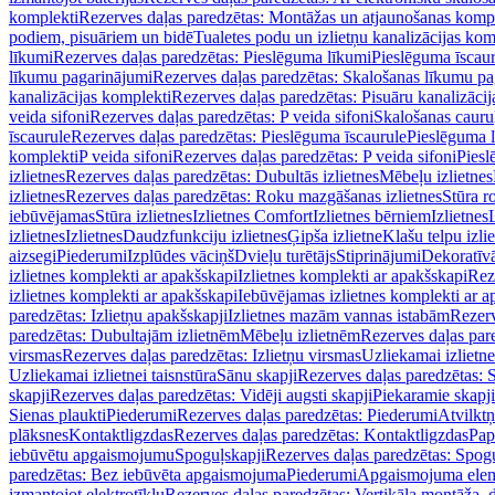
komplekti
Rezerves daļas paredzētas: Montāžas un atjaunošanas komp
podiem, pisuāriem un bidē
Tualetes podu un izlietņu kanalizācijas kom
līkumi
Rezerves daļas paredzētas: Pieslēguma līkumi
Pieslēguma īscau
līkumu pagarinājumi
Rezerves daļas paredzētas: Skalošanas līkumu p
kanalizācijas komplekti
Rezerves daļas paredzētas: Pisuāru kanalizāci
veida sifoni
Rezerves daļas paredzētas: P veida sifoni
Skalošanas cauru
īscaurule
Rezerves daļas paredzētas: Pieslēguma īscaurule
Pieslēguma 
komplekti
P veida sifoni
Rezerves daļas paredzētas: P veida sifoni
Piesl
izlietnes
Rezerves daļas paredzētas: Dubultās izlietnes
Mēbeļu izlietnes
izlietnes
Rezerves daļas paredzētas: Roku mazgāšanas izlietnes
Stūra r
iebūvējamas
Stūra izlietnes
Izlietnes Comfort
Izlietnes bērniem
Izlietnes
izlietnes
Izlietnes
Daudzfunkciju izlietnes
Ģipša izlietne
Klašu telpu izli
aizsegi
Piederumi
Izplūdes vāciņš
Dvieļu turētājs
Stiprinājumi
Dekoratīv
izlietnes komplekti ar apakšskapi
Izlietnes komplekti ar apakšskapi
Rez
izlietnes komplekti ar apakšskapi
Iebūvējamas izlietnes komplekti ar a
paredzētas: Izlietņu apakšskapji
Izlietnes mazām vannas istabām
Rezerv
paredzētas: Dubultajām izlietnēm
Mēbeļu izlietnēm
Rezerves daļas par
virsmas
Rezerves daļas paredzētas: Izlietņu virsmas
Uzliekamai izlietn
Uzliekamai izlietnei taisnstūra
Sānu skapji
Rezerves daļas paredzētas: 
skapji
Rezerves daļas paredzētas: Vidēji augsti skapji
Piekaramie skapji
Sienas plaukti
Piederumi
Rezerves daļas paredzētas: Piederumi
Atvilktņ
plāksnes
Kontaktligzdas
Rezerves daļas paredzētas: Kontaktligzdas
Pap
iebūvētu apgaismojumu
Spoguļskapji
Rezerves daļas paredzētas: Spog
paredzētas: Bez iebūvēta apgaismojuma
Piederumi
Apgaismojuma elem
izmantojot elektrotīklu
Rezerves daļas paredzētas: Vertikāla montāža, d