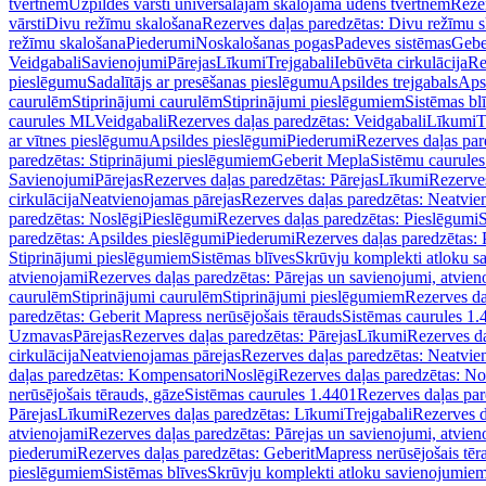
tvertnēm
Uzpildes vārsti universālajām skalojamā ūdens tvertnēm
Rezer
vārsti
Divu režīmu skalošana
Rezerves daļas paredzētas: Divu režīmu 
režīmu skalošana
Piederumi
Noskalošanas pogas
Padeves sistēmas
Gebe
Veidgabali
Savienojumi
Pārejas
Līkumi
Trejgabali
Iebūvēta cirkulācija
Re
pieslēgumu
Sadalītājs ar presēšanas pieslēgumu
Apsildes trejgabals
Apsi
caurulēm
Stiprinājumi caurulēm
Stiprinājumi pieslēgumiem
Sistēmas bl
caurules ML
Veidgabali
Rezerves daļas paredzētas: Veidgabali
Līkumi
T
ar vītnes pieslēgumu
Apsildes pieslēgumi
Piederumi
Rezerves daļas par
paredzētas: Stiprinājumi pieslēgumiem
Geberit Mepla
Sistēmu caurule
Savienojumi
Pārejas
Rezerves daļas paredzētas: Pārejas
Līkumi
Rezerves
cirkulācija
Neatvienojamas pārejas
Rezerves daļas paredzētas: Neatvie
paredzētas: Noslēgi
Pieslēgumi
Rezerves daļas paredzētas: Pieslēgumi
S
paredzētas: Apsildes pieslēgumi
Piederumi
Rezerves daļas paredzētas:
Stiprinājumi pieslēgumiem
Sistēmas blīves
Skrūvju komplekti atloku 
atvienojami
Rezerves daļas paredzētas: Pārejas un savienojumi, atvien
caurulēm
Stiprinājumi caurulēm
Stiprinājumi pieslēgumiem
Rezerves da
paredzētas: Geberit Mapress nerūsējošais tērauds
Sistēmas caurules 1.
Uzmavas
Pārejas
Rezerves daļas paredzētas: Pārejas
Līkumi
Rezerves da
cirkulācija
Neatvienojamas pārejas
Rezerves daļas paredzētas: Neatvie
daļas paredzētas: Kompensatori
Noslēgi
Rezerves daļas paredzētas: No
nerūsējošais tērauds, gāze
Sistēmas caurules 1.4401
Rezerves daļas par
Pārejas
Līkumi
Rezerves daļas paredzētas: Līkumi
Trejgabali
Rezerves d
atvienojami
Rezerves daļas paredzētas: Pārejas un savienojumi, atvien
piederumi
Rezerves daļas paredzētas: GeberitMapress nerūsējošais tēr
pieslēgumiem
Sistēmas blīves
Skrūvju komplekti atloku savienojumie