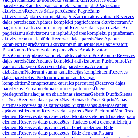
paredzētas: Kanalizācijas komplekti vannām, d52
Pagriežams
aktivizators
Rezerves daļas paredzētas: Pagriežams
aktivizators
Apdares komplekti pagriežamam aktivizatoram
Rezerves
daļas paredzētas: Apdares komplekti pagriežamam aktivizatoram
Ar
pagriežamu aktivizatoru un ieplūdi
Rezerves daļas paredzētas: Ar
pagriežamu aktivizatoru un ieplūdi
Apdares komplekti pagriežamam
aktivizatoram un ieplūdei
Rezerves daļas paredzētas: Apdares
komplekti pagriežamam aktivizatoram un ieplūdei
Ar aktivizatoru
PushControl
Rezerves daļas paredzētas: Ar aktivizatoru
PushControl
Apdares komplekti aktivizatoram PushControl
Rezerves
daļas paredzētas: Apdares komplekti aktivizatoram PushControl
Ar
vārstu aizbāžņiem
Rezerves daļas paredzētas: Ar vārstu
aizbāžņiem
Piederumi vannu kanalizācijas komplektiem
Rezerves
daļas paredzētas: Piederumi vannu kanalizācijas
komplektiem
Zemapmetuma caurules pārtraucējs
Rezerves daļas
paredzētas: Zemapmetuma caurules pārtraucējs
Ūdens
pieslēgumi
Instalācijas un skalošanas sistēmas
Geberit Duofix
Sienas
sistēmas
Rezerves daļas paredzētas: Sienas sistēmas
Stiprināšanas
sistēmas
Rezerves daļas paredzētas: Stiprināšanas sistēmas
Paneļu
apšuvums
Piederumi
Rezerves daļas paredzētas: Piederumi
Montāžas
elementi
Rezerves daļas paredzētas: Montāžas elementi
Tualetes podu
elementi
Rezerves daļas paredzētas: Tualetes podu elementi
Izlietņu
elementi
Rezerves daļas paredzētas: Izlietņu elementi
Bidē
elementi
Rezerves daļas paredzētas: Bidē elementi
Pisuāru