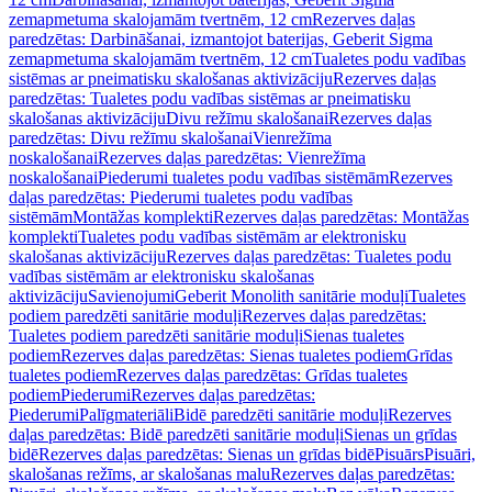
zemapmetuma skalojamām tvertnēm, 12 cm
Rezerves daļas
paredzētas: Darbināšanai, izmantojot baterijas, Geberit Sigma
zemapmetuma skalojamām tvertnēm, 12 cm
Tualetes podu vadības
sistēmas ar pneimatisku skalošanas aktivizāciju
Rezerves daļas
paredzētas: Tualetes podu vadības sistēmas ar pneimatisku
skalošanas aktivizāciju
Divu režīmu skalošanai
Rezerves daļas
paredzētas: Divu režīmu skalošanai
Vienrežīma
noskalošanai
Rezerves daļas paredzētas: Vienrežīma
noskalošanai
Piederumi tualetes podu vadības sistēmām
Rezerves
daļas paredzētas: Piederumi tualetes podu vadības
sistēmām
Montāžas komplekti
Rezerves daļas paredzētas: Montāžas
komplekti
Tualetes podu vadības sistēmām ar elektronisku
skalošanas aktivizāciju
Rezerves daļas paredzētas: Tualetes podu
vadības sistēmām ar elektronisku skalošanas
aktivizāciju
Savienojumi
Geberit Monolith sanitārie moduļi
Tualetes
podiem paredzēti sanitārie moduļi
Rezerves daļas paredzētas:
Tualetes podiem paredzēti sanitārie moduļi
Sienas tualetes
podiem
Rezerves daļas paredzētas: Sienas tualetes podiem
Grīdas
tualetes podiem
Rezerves daļas paredzētas: Grīdas tualetes
podiem
Piederumi
Rezerves daļas paredzētas:
Piederumi
Palīgmateriāli
Bidē paredzēti sanitārie moduļi
Rezerves
daļas paredzētas: Bidē paredzēti sanitārie moduļi
Sienas un grīdas
bidē
Rezerves daļas paredzētas: Sienas un grīdas bidē
Pisuārs
Pisuāri,
skalošanas režīms, ar skalošanas malu
Rezerves daļas paredzētas: