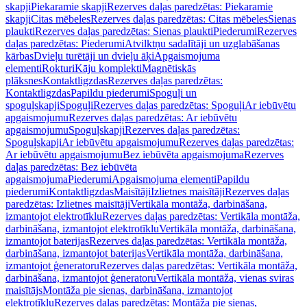
skapji
Piekaramie skapji
Rezerves daļas paredzētas: Piekaramie
skapji
Citas mēbeles
Rezerves daļas paredzētas: Citas mēbeles
Sienas
plaukti
Rezerves daļas paredzētas: Sienas plaukti
Piederumi
Rezerves
daļas paredzētas: Piederumi
Atvilktņu sadalītāji un uzglabāšanas
kārbas
Dvieļu turētāji un dvieļu āķi
Apgaismojuma
elementi
Rokturi
Kāju komplekti
Magnētiskās
plāksnes
Kontaktligzdas
Rezerves daļas paredzētas:
Kontaktligzdas
Papildu piederumi
Spoguļi un
spoguļskapji
Spoguļi
Rezerves daļas paredzētas: Spoguļi
Ar iebūvētu
apgaismojumu
Rezerves daļas paredzētas: Ar iebūvētu
apgaismojumu
Spoguļskapji
Rezerves daļas paredzētas:
Spoguļskapji
Ar iebūvētu apgaismojumu
Rezerves daļas paredzētas:
Ar iebūvētu apgaismojumu
Bez iebūvēta apgaismojuma
Rezerves
daļas paredzētas: Bez iebūvēta
apgaismojuma
Piederumi
Apgaismojuma elementi
Papildu
piederumi
Kontaktligzdas
Maisītāji
Izlietnes maisītāji
Rezerves daļas
paredzētas: Izlietnes maisītāji
Vertikāla montāža, darbināšana,
izmantojot elektrotīklu
Rezerves daļas paredzētas: Vertikāla montāža,
darbināšana, izmantojot elektrotīklu
Vertikāla montāža, darbināšana,
izmantojot baterijas
Rezerves daļas paredzētas: Vertikāla montāža,
darbināšana, izmantojot baterijas
Vertikāla montāža, darbināšana,
izmantojot ģeneratoru
Rezerves daļas paredzētas: Vertikāla montāža,
darbināšana, izmantojot ģeneratoru
Vertikāla montāža, vienas sviras
maisītājs
Montāža pie sienas, darbināšana, izmantojot
elektrotīklu
Rezerves daļas paredzētas: Montāža pie sienas,