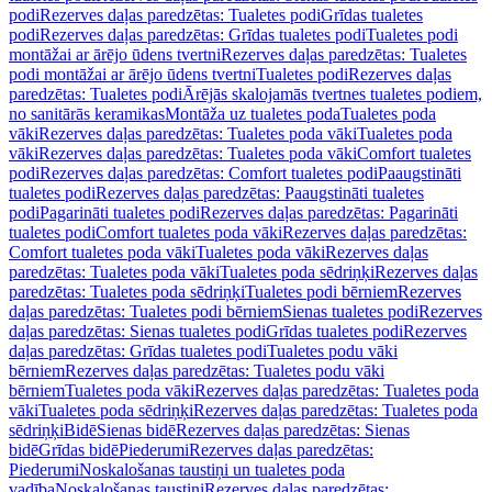
podi
Rezerves daļas paredzētas: Tualetes podi
Grīdas tualetes
podi
Rezerves daļas paredzētas: Grīdas tualetes podi
Tualetes podi
montāžai ar ārējo ūdens tvertni
Rezerves daļas paredzētas: Tualetes
podi montāžai ar ārējo ūdens tvertni
Tualetes podi
Rezerves daļas
paredzētas: Tualetes podi
Ārējās skalojamās tvertnes tualetes podiem,
no sanitārās keramikas
Montāža uz tualetes poda
Tualetes poda
vāki
Rezerves daļas paredzētas: Tualetes poda vāki
Tualetes poda
vāki
Rezerves daļas paredzētas: Tualetes poda vāki
Comfort tualetes
podi
Rezerves daļas paredzētas: Comfort tualetes podi
Paaugstināti
tualetes podi
Rezerves daļas paredzētas: Paaugstināti tualetes
podi
Pagarināti tualetes podi
Rezerves daļas paredzētas: Pagarināti
tualetes podi
Comfort tualetes poda vāki
Rezerves daļas paredzētas:
Comfort tualetes poda vāki
Tualetes poda vāki
Rezerves daļas
paredzētas: Tualetes poda vāki
Tualetes poda sēdriņķi
Rezerves daļas
paredzētas: Tualetes poda sēdriņķi
Tualetes podi bērniem
Rezerves
daļas paredzētas: Tualetes podi bērniem
Sienas tualetes podi
Rezerves
daļas paredzētas: Sienas tualetes podi
Grīdas tualetes podi
Rezerves
daļas paredzētas: Grīdas tualetes podi
Tualetes podu vāki
bērniem
Rezerves daļas paredzētas: Tualetes podu vāki
bērniem
Tualetes poda vāki
Rezerves daļas paredzētas: Tualetes poda
vāki
Tualetes poda sēdriņķi
Rezerves daļas paredzētas: Tualetes poda
sēdriņķi
Bidē
Sienas bidē
Rezerves daļas paredzētas: Sienas
bidē
Grīdas bidē
Piederumi
Rezerves daļas paredzētas:
Piederumi
Noskalošanas taustiņi un tualetes poda
vadība
Noskalošanas taustiņi
Rezerves daļas paredzētas: