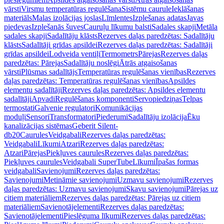
vārsti
Virsmu temperatūras regulēšana
Sistēmu caurule
Ieklāšanas
materiāls
Malas izolācijas joslas
Līmlentes
Izplešanas adatas
Javas
piedevas
Izplešanās šuves
Cauruļu līkumu balsti
Sadales skapji
Metāla
sadales skapji
Sadalītāju klāsts
Rezerves daļas paredzētas: Sadalītāju
klāsts
Sadalītāji grīdas apsildei
Rezerves daļas paredzētas: Sadalītāji
grīdas apsildei
Lodveida ventiļi
Termometrs
Pārejas
Rezerves daļas
paredzētas: Pārejas
Sadalītāju noslēgi
Ātrās atgaisošanas
vārsti
Plūsmas sadalītājs
Temperatūras regulēšanas vienības
Rezerves
daļas paredzētas: Temperatūras regulēšanas vienības
Apsildes
elementu sadalītāji
Rezerves daļas paredzētas: Apsildes elementu
sadalītāji
Apvadi
Regulēšanas komponenti
Servopiedziņas
Telpas
termostati
Galvenie regulatori
Komunikācijas
moduļi
Sensori
Transformatori
Piederumi
Sadalītāju izolācija
Ēku
kanalizācijas sistēmas
Geberit Silent-
db20
Caurules
Veidgabali
Rezerves daļas paredzētas:
Veidgabali
Līkumi
Atzari
Rezerves daļas paredzētas:
Atzari
Pārejas
Piekļuves caurules
Rezerves daļas paredzētas:
Piekļuves caurules
Veidgabali SuperTube
Līkumi
Īpašas formas
veidgabali
Savienojumi
Rezerves daļas paredzētas:
Savienojumi
Metināmie savienojumi
Uzmavu savienojumi
Rezerves
daļas paredzētas: Uzmavu savienojumi
Skavu savienojumi
Pārejas uz
citiem materiāliem
Rezerves daļas paredzētas: Pārejas uz citiem
materiāliem
Savienotājelementi
Rezerves daļas paredzētas:
Savienotājelementi
Pieslēguma līkumi
Rezerves daļas paredzētas: