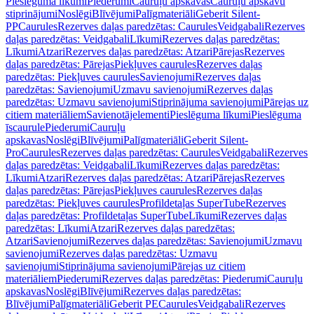
Pieslēguma līkumi
Piederumi
Cauruļu apskavas
Cauruļu apskavu
stiprinājumi
Noslēgi
Blīvējumi
Palīgmateriāli
Geberit Silent-
PP
Caurules
Rezerves daļas paredzētas: Caurules
Veidgabali
Rezerves
daļas paredzētas: Veidgabali
Līkumi
Rezerves daļas paredzētas:
Līkumi
Atzari
Rezerves daļas paredzētas: Atzari
Pārejas
Rezerves
daļas paredzētas: Pārejas
Piekļuves caurules
Rezerves daļas
paredzētas: Piekļuves caurules
Savienojumi
Rezerves daļas
paredzētas: Savienojumi
Uzmavu savienojumi
Rezerves daļas
paredzētas: Uzmavu savienojumi
Stiprinājuma savienojumi
Pārejas uz
citiem materiāliem
Savienotājelementi
Pieslēguma līkumi
Pieslēguma
īscaurule
Piederumi
Cauruļu
apskavas
Noslēgi
Blīvējumi
Palīgmateriāli
Geberit Silent-
Pro
Caurules
Rezerves daļas paredzētas: Caurules
Veidgabali
Rezerves
daļas paredzētas: Veidgabali
Līkumi
Rezerves daļas paredzētas:
Līkumi
Atzari
Rezerves daļas paredzētas: Atzari
Pārejas
Rezerves
daļas paredzētas: Pārejas
Piekļuves caurules
Rezerves daļas
paredzētas: Piekļuves caurules
Profildetaļas SuperTube
Rezerves
daļas paredzētas: Profildetaļas SuperTube
Līkumi
Rezerves daļas
paredzētas: Līkumi
Atzari
Rezerves daļas paredzētas:
Atzari
Savienojumi
Rezerves daļas paredzētas: Savienojumi
Uzmavu
savienojumi
Rezerves daļas paredzētas: Uzmavu
savienojumi
Stiprinājuma savienojumi
Pārejas uz citiem
materiāliem
Piederumi
Rezerves daļas paredzētas: Piederumi
Cauruļu
apskavas
Noslēgi
Blīvējumi
Rezerves daļas paredzētas:
Blīvējumi
Palīgmateriāli
Geberit PE
Caurules
Veidgabali
Rezerves