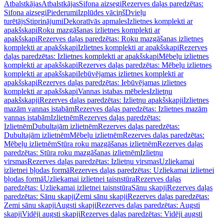
Atbalstkājas
Atbalstkājas
Sifona aizsegi
Rezerves daļas paredzētas:
Sifona aizsegi
Piederumi
Izplūdes vāciņš
Dvieļu
turētājs
Stiprinājumi
Dekoratīvās apmales
Izlietnes komplekti ar
apakšskapi
Roku mazgāšanas izlietnes komplekti ar
apakšskapi
Rezerves daļas paredzētas: Roku mazgāšanas izlietnes
komplekti ar apakšskapi
Izlietnes komplekti ar apakšskapi
Rezerves
daļas paredzētas: Izlietnes komplekti ar apakšskapi
Mēbeļu izlietnes
komplekti ar apakšskapi
Rezerves daļas paredzētas: Mēbeļu izlietnes
komplekti ar apakšskapi
Iebūvējamas izlietnes komplekti ar
apakšskapi
Rezerves daļas paredzētas: Iebūvējamas izlietnes
komplekti ar apakšskapi
Vannas istabas mēbeles
Izlietņu
apakšskapji
Rezerves daļas paredzētas: Izlietņu apakšskapji
Izlietnes
mazām vannas istabām
Rezerves daļas paredzētas: Izlietnes mazām
vannas istabām
Izlietnēm
Rezerves daļas paredzētas:
Izlietnēm
Dubultajām izlietnēm
Rezerves daļas paredzētas:
Dubultajām izlietnēm
Mēbeļu izlietnēm
Rezerves daļas paredzētas:
Mēbeļu izlietnēm
Stūra roku mazgāšanas izlietnēm
Rezerves daļas
paredzētas: Stūra roku mazgāšanas izlietnēm
Izlietņu
virsmas
Rezerves daļas paredzētas: Izlietņu virsmas
Uzliekamai
izlietnei bļodas formā
Rezerves daļas paredzētas: Uzliekamai izlietnei
bļodas formā
Uzliekamai izlietnei taisnstūra
Rezerves daļas
paredzētas: Uzliekamai izlietnei taisnstūra
Sānu skapji
Rezerves daļas
paredzētas: Sānu skapji
Zemi sānu skapji
Rezerves daļas paredzētas:
Zemi sānu skapji
Augsti skapji
Rezerves daļas paredzētas: Augsti
skapji
Vidēji augsti skapji
Rezerves daļas paredzētas: Vidēji augsti