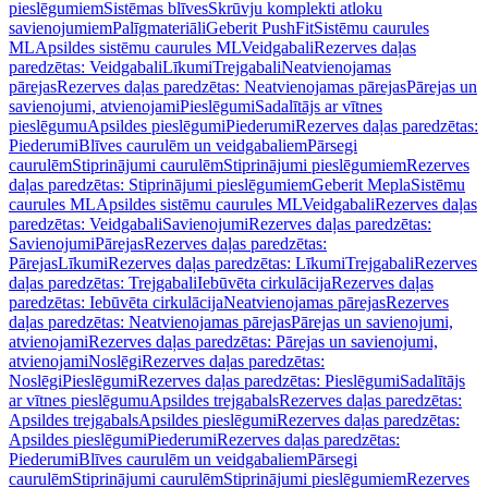
pieslēgumiem
Sistēmas blīves
Skrūvju komplekti atloku
savienojumiem
Palīgmateriāli
Geberit PushFit
Sistēmu caurules
ML
Apsildes sistēmu caurules ML
Veidgabali
Rezerves daļas
paredzētas: Veidgabali
Līkumi
Trejgabali
Neatvienojamas
pārejas
Rezerves daļas paredzētas: Neatvienojamas pārejas
Pārejas un
savienojumi, atvienojami
Pieslēgumi
Sadalītājs ar vītnes
pieslēgumu
Apsildes pieslēgumi
Piederumi
Rezerves daļas paredzētas:
Piederumi
Blīves caurulēm un veidgabaliem
Pārsegi
caurulēm
Stiprinājumi caurulēm
Stiprinājumi pieslēgumiem
Rezerves
daļas paredzētas: Stiprinājumi pieslēgumiem
Geberit Mepla
Sistēmu
caurules ML
Apsildes sistēmu caurules ML
Veidgabali
Rezerves daļas
paredzētas: Veidgabali
Savienojumi
Rezerves daļas paredzētas:
Savienojumi
Pārejas
Rezerves daļas paredzētas:
Pārejas
Līkumi
Rezerves daļas paredzētas: Līkumi
Trejgabali
Rezerves
daļas paredzētas: Trejgabali
Iebūvēta cirkulācija
Rezerves daļas
paredzētas: Iebūvēta cirkulācija
Neatvienojamas pārejas
Rezerves
daļas paredzētas: Neatvienojamas pārejas
Pārejas un savienojumi,
atvienojami
Rezerves daļas paredzētas: Pārejas un savienojumi,
atvienojami
Noslēgi
Rezerves daļas paredzētas:
Noslēgi
Pieslēgumi
Rezerves daļas paredzētas: Pieslēgumi
Sadalītājs
ar vītnes pieslēgumu
Apsildes trejgabals
Rezerves daļas paredzētas:
Apsildes trejgabals
Apsildes pieslēgumi
Rezerves daļas paredzētas:
Apsildes pieslēgumi
Piederumi
Rezerves daļas paredzētas:
Piederumi
Blīves caurulēm un veidgabaliem
Pārsegi
caurulēm
Stiprinājumi caurulēm
Stiprinājumi pieslēgumiem
Rezerves