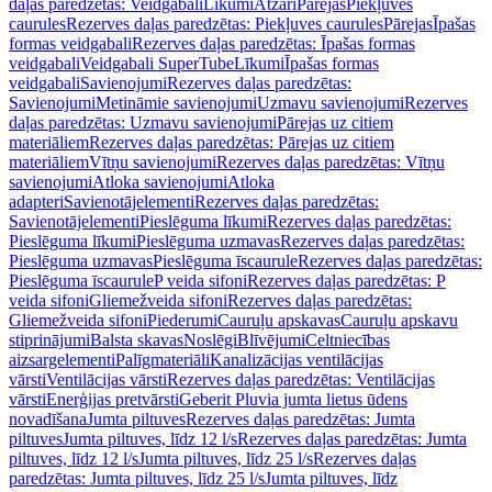
daļas paredzētas: Veidgabali
Līkumi
Atzari
Pārejas
Piekļuves
caurules
Rezerves daļas paredzētas: Piekļuves caurules
Pārejas
Īpašas
formas veidgabali
Rezerves daļas paredzētas: Īpašas formas
veidgabali
Veidgabali SuperTube
Līkumi
Īpašas formas
veidgabali
Savienojumi
Rezerves daļas paredzētas:
Savienojumi
Metināmie savienojumi
Uzmavu savienojumi
Rezerves
daļas paredzētas: Uzmavu savienojumi
Pārejas uz citiem
materiāliem
Rezerves daļas paredzētas: Pārejas uz citiem
materiāliem
Vītņu savienojumi
Rezerves daļas paredzētas: Vītņu
savienojumi
Atloka savienojumi
Atloka
adapteri
Savienotājelementi
Rezerves daļas paredzētas:
Savienotājelementi
Pieslēguma līkumi
Rezerves daļas paredzētas:
Pieslēguma līkumi
Pieslēguma uzmavas
Rezerves daļas paredzētas:
Pieslēguma uzmavas
Pieslēguma īscaurule
Rezerves daļas paredzētas:
Pieslēguma īscaurule
P veida sifoni
Rezerves daļas paredzētas: P
veida sifoni
Gliemežveida sifoni
Rezerves daļas paredzētas:
Gliemežveida sifoni
Piederumi
Cauruļu apskavas
Cauruļu apskavu
stiprinājumi
Balsta skavas
Noslēgi
Blīvējumi
Celtniecības
aizsargelementi
Palīgmateriāli
Kanalizācijas ventilācijas
vārsti
Ventilācijas vārsti
Rezerves daļas paredzētas: Ventilācijas
vārsti
Enerģijas pretvārsti
Geberit Pluvia jumta lietus ūdens
novadīšana
Jumta piltuves
Rezerves daļas paredzētas: Jumta
piltuves
Jumta piltuves, līdz 12 l/s
Rezerves daļas paredzētas: Jumta
piltuves, līdz 12 l/s
Jumta piltuves, līdz 25 l/s
Rezerves daļas
paredzētas: Jumta piltuves, līdz 25 l/s
Jumta piltuves, līdz