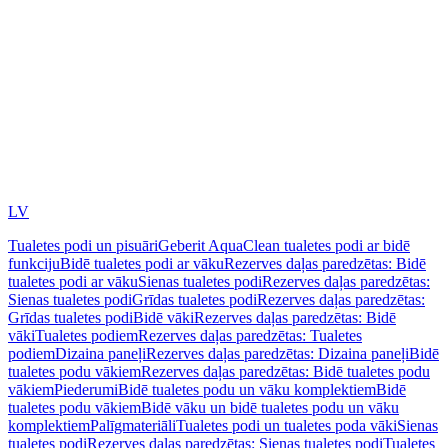
LV
Tualetes podi un pisuāri
Geberit AquaClean tualetes podi ar bidē
funkciju
Bidē tualetes podi ar vāku
Rezerves daļas paredzētas: Bidē
tualetes podi ar vāku
Sienas tualetes podi
Rezerves daļas paredzētas:
Sienas tualetes podi
Grīdas tualetes podi
Rezerves daļas paredzētas:
Grīdas tualetes podi
Bidē vāki
Rezerves daļas paredzētas: Bidē
vāki
Tualetes podiem
Rezerves daļas paredzētas: Tualetes
podiem
Dizaina paneļi
Rezerves daļas paredzētas: Dizaina paneļi
Bidē
tualetes podu vākiem
Rezerves daļas paredzētas: Bidē tualetes podu
vākiem
Piederumi
Bidē tualetes podu un vāku komplektiem
Bidē
tualetes podu vākiem
Bidē vāku un bidē tualetes podu un vāku
komplektiem
Palīgmateriāli
Tualetes podi un tualetes poda vāki
Sienas
tualetes podi
Rezerves daļas paredzētas: Sienas tualetes podi
Tualetes