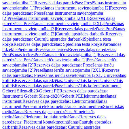
savienojamība [1]
Rezerves daļas paredzētas: Presēšanas instrumentu
savienojamība [1]
Presēšanas instrumentu savienojamība [2]
Rezerves
daļas paredzētas: Presēšanas instrumentu savienojamība
[2]
Presēšanas instrumentu savietojamība [2XL]
Rezerves daļas
paredzētas: Presēšanas instrumentu savietojamība [2XL]
Presēšanas
instrumentu savietojamība [3]
Rezerves daļas paredzētas: Presēšanas
instrumentu savietojamība [3]
Cauruļu apstrādes darbarīki
Rezerves
daļas paredzētas: Cauruļu apstrādes darbarīki
Spiediena testa
korķis
Rezerves daļas paredzētas: Spiediena testa korķis
Pārbaudes
līdzeklis
Piederumi
Presēšanas ierīces
Rezerves daļas paredzētas:
Presēšanas ierīces
Presēšanas ierīču savietojamība [1]
Rezerves daļas
paredzētas: Presēšanas ierīču savietojamība [1]
Presēšanas ierīču
savietojamība [2]
Rezerves daļas paredzētas: Presēšanas ierīču
savietojamība [2]
Presēšanas ierīču savietojamība [2XL]
Rezerves
daļas paredzētas: Presēšanas ierīču savietojamība [2XL]
Universālais
koferis
Rezerves daļas paredzētas: Universālais koferis
Universālais
koferis
Rezerves daļas paredzētas: Universālais koferis
Instrumenti
Geberit Silent-db20/Geberit PE
Rezerves daļas paredzētas:
Instrumenti Geberit Silent-db20/Geberit PE
Elektrometināšanas
instrumenti
Rezerves daļas paredzētas: Elektrometināšanas
instrumenti
Piederumi elektrometināšanas instrumentiem
Simetriskās
metināšanas
Rezerves daļas paredzētas: Simetriskās
metināšanas
Piederumi kontaktmetināšanas
Rezerves daļas
paredzētas: Piederumi kontaktmetināšanas
Cauruļu apstrādes
darbarīki
Rezerves daļas paredzētas: Cauruļu apstrādes