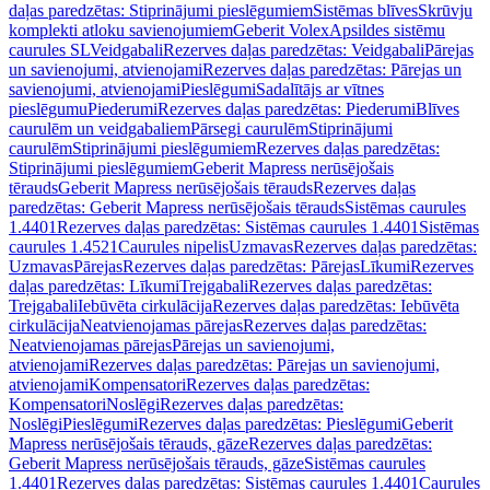
daļas paredzētas: Stiprinājumi pieslēgumiem
Sistēmas blīves
Skrūvju
komplekti atloku savienojumiem
Geberit Volex
Apsildes sistēmu
caurules SL
Veidgabali
Rezerves daļas paredzētas: Veidgabali
Pārejas
un savienojumi, atvienojami
Rezerves daļas paredzētas: Pārejas un
savienojumi, atvienojami
Pieslēgumi
Sadalītājs ar vītnes
pieslēgumu
Piederumi
Rezerves daļas paredzētas: Piederumi
Blīves
caurulēm un veidgabaliem
Pārsegi caurulēm
Stiprinājumi
caurulēm
Stiprinājumi pieslēgumiem
Rezerves daļas paredzētas:
Stiprinājumi pieslēgumiem
Geberit Mapress nerūsējošais
tērauds
Geberit Mapress nerūsējošais tērauds
Rezerves daļas
paredzētas: Geberit Mapress nerūsējošais tērauds
Sistēmas caurules
1.4401
Rezerves daļas paredzētas: Sistēmas caurules 1.4401
Sistēmas
caurules 1.4521
Caurules nipelis
Uzmavas
Rezerves daļas paredzētas:
Uzmavas
Pārejas
Rezerves daļas paredzētas: Pārejas
Līkumi
Rezerves
daļas paredzētas: Līkumi
Trejgabali
Rezerves daļas paredzētas:
Trejgabali
Iebūvēta cirkulācija
Rezerves daļas paredzētas: Iebūvēta
cirkulācija
Neatvienojamas pārejas
Rezerves daļas paredzētas:
Neatvienojamas pārejas
Pārejas un savienojumi,
atvienojami
Rezerves daļas paredzētas: Pārejas un savienojumi,
atvienojami
Kompensatori
Rezerves daļas paredzētas:
Kompensatori
Noslēgi
Rezerves daļas paredzētas:
Noslēgi
Pieslēgumi
Rezerves daļas paredzētas: Pieslēgumi
Geberit
Mapress nerūsējošais tērauds, gāze
Rezerves daļas paredzētas:
Geberit Mapress nerūsējošais tērauds, gāze
Sistēmas caurules
1.4401
Rezerves daļas paredzētas: Sistēmas caurules 1.4401
Caurules