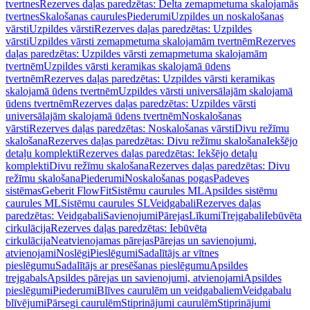
tvertnes
Rezerves daļas paredzētas: Delta zemapmetuma skalojamās
tvertnes
Skalošanas caurules
Piederumi
Uzpildes un noskalošanas
vārsti
Uzpildes vārsti
Rezerves daļas paredzētas: Uzpildes
vārsti
Uzpildes vārsti zemapmetuma skalojamām tvertnēm
Rezerves
daļas paredzētas: Uzpildes vārsti zemapmetuma skalojamām
tvertnēm
Uzpildes vārsti keramikas skalojamā ūdens
tvertnēm
Rezerves daļas paredzētas: Uzpildes vārsti keramikas
skalojamā ūdens tvertnēm
Uzpildes vārsti universālajām skalojamā
ūdens tvertnēm
Rezerves daļas paredzētas: Uzpildes vārsti
universālajām skalojamā ūdens tvertnēm
Noskalošanas
vārsti
Rezerves daļas paredzētas: Noskalošanas vārsti
Divu režīmu
skalošana
Rezerves daļas paredzētas: Divu režīmu skalošana
Iekšējo
detaļu komplekti
Rezerves daļas paredzētas: Iekšējo detaļu
komplekti
Divu režīmu skalošana
Rezerves daļas paredzētas: Divu
režīmu skalošana
Piederumi
Noskalošanas pogas
Padeves
sistēmas
Geberit FlowFit
Sistēmu caurules ML
Apsildes sistēmu
caurules ML
Sistēmu caurules SL
Veidgabali
Rezerves daļas
paredzētas: Veidgabali
Savienojumi
Pārejas
Līkumi
Trejgabali
Iebūvēta
cirkulācija
Rezerves daļas paredzētas: Iebūvēta
cirkulācija
Neatvienojamas pārejas
Pārejas un savienojumi,
atvienojami
Noslēgi
Pieslēgumi
Sadalītājs ar vītnes
pieslēgumu
Sadalītājs ar presēšanas pieslēgumu
Apsildes
trejgabals
Apsildes pārejas un savienojumi, atvienojami
Apsildes
pieslēgumi
Piederumi
Blīves caurulēm un veidgabaliem
Veidgabalu
blīvējumi
Pārsegi caurulēm
Stiprinājumi caurulēm
Stiprinājumi