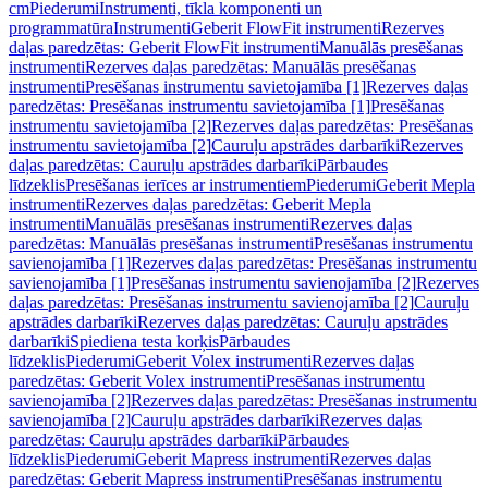
cm
Piederumi
Instrumenti, tīkla komponenti un
programmatūra
Instrumenti
Geberit FlowFit instrumenti
Rezerves
daļas paredzētas: Geberit FlowFit instrumenti
Manuālās presēšanas
instrumenti
Rezerves daļas paredzētas: Manuālās presēšanas
instrumenti
Presēšanas instrumentu savietojamība [1]
Rezerves daļas
paredzētas: Presēšanas instrumentu savietojamība [1]
Presēšanas
instrumentu savietojamība [2]
Rezerves daļas paredzētas: Presēšanas
instrumentu savietojamība [2]
Cauruļu apstrādes darbarīki
Rezerves
daļas paredzētas: Cauruļu apstrādes darbarīki
Pārbaudes
līdzeklis
Presēšanas ierīces ar instrumentiem
Piederumi
Geberit Mepla
instrumenti
Rezerves daļas paredzētas: Geberit Mepla
instrumenti
Manuālās presēšanas instrumenti
Rezerves daļas
paredzētas: Manuālās presēšanas instrumenti
Presēšanas instrumentu
savienojamība [1]
Rezerves daļas paredzētas: Presēšanas instrumentu
savienojamība [1]
Presēšanas instrumentu savienojamība [2]
Rezerves
daļas paredzētas: Presēšanas instrumentu savienojamība [2]
Cauruļu
apstrādes darbarīki
Rezerves daļas paredzētas: Cauruļu apstrādes
darbarīki
Spiediena testa korķis
Pārbaudes
līdzeklis
Piederumi
Geberit Volex instrumenti
Rezerves daļas
paredzētas: Geberit Volex instrumenti
Presēšanas instrumentu
savienojamība [2]
Rezerves daļas paredzētas: Presēšanas instrumentu
savienojamība [2]
Cauruļu apstrādes darbarīki
Rezerves daļas
paredzētas: Cauruļu apstrādes darbarīki
Pārbaudes
līdzeklis
Piederumi
Geberit Mapress instrumenti
Rezerves daļas
paredzētas: Geberit Mapress instrumenti
Presēšanas instrumentu