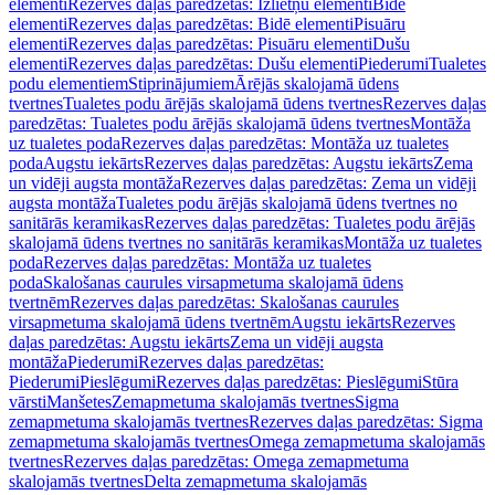
elementi
Rezerves daļas paredzētas: Izlietņu elementi
Bidē
elementi
Rezerves daļas paredzētas: Bidē elementi
Pisuāru
elementi
Rezerves daļas paredzētas: Pisuāru elementi
Dušu
elementi
Rezerves daļas paredzētas: Dušu elementi
Piederumi
Tualetes
podu elementiem
Stiprinājumiem
Ārējās skalojamā ūdens
tvertnes
Tualetes podu ārējās skalojamā ūdens tvertnes
Rezerves daļas
paredzētas: Tualetes podu ārējās skalojamā ūdens tvertnes
Montāža
uz tualetes poda
Rezerves daļas paredzētas: Montāža uz tualetes
poda
Augstu iekārts
Rezerves daļas paredzētas: Augstu iekārts
Zema
un vidēji augsta montāža
Rezerves daļas paredzētas: Zema un vidēji
augsta montāža
Tualetes podu ārējās skalojamā ūdens tvertnes no
sanitārās keramikas
Rezerves daļas paredzētas: Tualetes podu ārējās
skalojamā ūdens tvertnes no sanitārās keramikas
Montāža uz tualetes
poda
Rezerves daļas paredzētas: Montāža uz tualetes
poda
Skalošanas caurules virsapmetuma skalojamā ūdens
tvertnēm
Rezerves daļas paredzētas: Skalošanas caurules
virsapmetuma skalojamā ūdens tvertnēm
Augstu iekārts
Rezerves
daļas paredzētas: Augstu iekārts
Zema un vidēji augsta
montāža
Piederumi
Rezerves daļas paredzētas:
Piederumi
Pieslēgumi
Rezerves daļas paredzētas: Pieslēgumi
Stūra
vārsti
Manšetes
Zemapmetuma skalojamās tvertnes
Sigma
zemapmetuma skalojamās tvertnes
Rezerves daļas paredzētas: Sigma
zemapmetuma skalojamās tvertnes
Omega zemapmetuma skalojamās
tvertnes
Rezerves daļas paredzētas: Omega zemapmetuma
skalojamās tvertnes
Delta zemapmetuma skalojamās