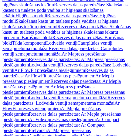
higiēnas skalošanas iekārtu
Rezerves daļas paredzētas: Skalošanas
kastes un tualetes poda vadība ar higiēnas skalošanas
iekārtu
Higiēnas moduļi
Rezerves daļas paredzētas: Higiēnas
moduļi
Skalošanas kastu un tualetes poda vadības ar higiēnas
skalošanas iekārtu piederumi
Rezerves daļas paredzētas: Skalošanas
kastu un tualetes poda vadības ar higiēnas skalošanas iekārtu
piederumi
Barošanas bloki
Rezerves daļas paredzētas: Barošanas
bloki
Tīkla komponenti
Lodveida ventiļi
Caurplūdes ventiļi
zemapmetuma montāžai
Rezerves daļas paredzētas: Caurplūdes
ventiļi zemapmetuma montāžai
Ar Mapress presēšanas
pieslēgumiem
Rezerves daļas paredzētas: Ar Mapress presēšanas
pieslēgumiem
Lodveida ventiļi
Rezerves daļas paredzētas: Lodveida
ventiļi
Ar FlowFit presēšanas pieslēgumiem
Rezerves daļas
paredzētas: Ar FlowFit presēšanas pieslēgumiem
Ar Mepla
presēšanas pieslēgumiem
Rezerves daļas paredzētas: Ar Mepla
presēšanas pieslēgumiem
Ar Mapress presēšanas
pieslēgumiem
Rezerves daļas paredzētas: Ar Mapress presēšanas
pieslēgumiem
Lodveida ventiļi zemapmetuma montāžai
Rezerves
daļas paredzētas: Lodveida ventiļi zemapmetuma montāžai
Ar
FlowFit preses savienojumiem
Ar Mepla presēšanas
pieslēgumiem
Rezerves daļas paredzētas: Ar Mepla presēšanas
pieslēgumiem
Ar Volex presēšanas pieslēgumiem
Ar Compact
pieslēgumiem
Rezerves daļas paredzētas: Ar Compact
pieslēgumiem
Pretvārsti
Ar Mapress presēšanas
pieslēgumiem
Apsildes atgaisošanas vārsti
Ātrās atgaisošanas