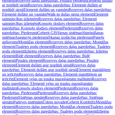
elementi
Rezerves daļas paredzētas: Pisuāru elementi
Elementi dušām
ar noplūdi sienā
Rezerves daļas paredzētas: Elementi dušām ar
noplūdi sienā
Elementi dušām un vannām
Rezerves daļas paredzētas:
Elementi dušām un vannām
Walk-in dušas sienu elementi
Elementi
saimniecības izlietnēm
Rezerves daļas paredzētas: Elementi
saimniecības izlietnēm
Konsoļu slodzes elementi
Rezerves daļas
paredzētas: Konsoļu slodzes elementi
Piederumi
Rezerves daļas
paredzētas: Piederumi
Geberit GIS
Sienas sistēmas
Stiprināšanas
sistēmas
Sagatavju piederumi
Skaņas izolācijas piederumi
Paneļu
apšuvums
Montāžas elementi
Rezerves daļas paredzētas: Montāžas
elementi
Tualetes podu elementi
Rezerves daļas paredzētas: Tualetes
podu elementi
Izlietņu elementi
Rezerves daļas paredzētas: Izlietņu
elementi
Bidē elementi
Rezerves daļas paredzētas: Bidē
elementi
Pisuāru elementi
Rezerves daļas paredzētas: Pisuāru
elementi
Elementi dušām arar noplūdi sienā
Rezerves daļas
paredzētas: Elementi dušām arar noplūdi sienā
Elementi maisītājiem
un ierīcēm
Rezerves daļas paredzētas: Elementi maisītājiem un
ierīcēm
Elementi veļas un trauku mazgājamām mašīnām
Rezerves
daļas paredzētas: Elementi veļas un trauku mazgājamām
mašīnām
Konsoļu slodzes elementi
Piederumi
Rezerves daļas
paredzētas: Piederumi
Piederumi
Rezerves daļas paredzētas:
Piederumi
Sistēmas sienām
Rezerves daļas paredzētas: Sistēmas
sienām
Padeves sistēmām
Ūdens novadei
Geberit Kombifix
Montāžas
elementi
Rezerves daļas paredzētas: Montāžas elementi
Tualetes podu
elementi
Rezerves daļas paredzētas: Tualetes podu elementi
Izlietņu