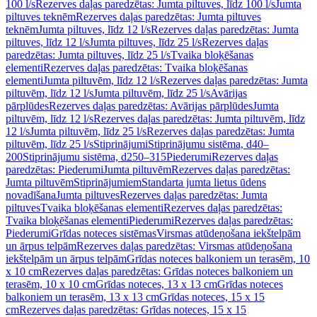
100 l/s
Rezerves daļas paredzētas: Jumta piltuves, līdz 100 l/s
Jumta
piltuves teknēm
Rezerves daļas paredzētas: Jumta piltuves
teknēm
Jumta piltuves, līdz 12 l/s
Rezerves daļas paredzētas: Jumta
piltuves, līdz 12 l/s
Jumta piltuves, līdz 25 l/s
Rezerves daļas
paredzētas: Jumta piltuves, līdz 25 l/s
Tvaika bloķēšanas
elementi
Rezerves daļas paredzētas: Tvaika bloķēšanas
elementi
Jumta piltuvēm, līdz 12 l/s
Rezerves daļas paredzētas: Jumta
piltuvēm, līdz 12 l/s
Jumta piltuvēm, līdz 25 l/s
Avārijas
pārplūdes
Rezerves daļas paredzētas: Avārijas pārplūdes
Jumta
piltuvēm, līdz 12 l/s
Rezerves daļas paredzētas: Jumta piltuvēm, līdz
12 l/s
Jumta piltuvēm, līdz 25 l/s
Rezerves daļas paredzētas: Jumta
piltuvēm, līdz 25 l/s
Stiprinājumi
Stiprinājumu sistēma, d40–
200
Stiprinājumu sistēma, d250–315
Piederumi
Rezerves daļas
paredzētas: Piederumi
Jumta piltuvēm
Rezerves daļas paredzētas:
Jumta piltuvēm
Stiprinājumiem
Standarta jumta lietus ūdens
novadīšana
Jumta piltuves
Rezerves daļas paredzētas: Jumta
piltuves
Tvaika bloķēšanas elementi
Rezerves daļas paredzētas:
Tvaika bloķēšanas elementi
Piederumi
Rezerves daļas paredzētas:
Piederumi
Grīdas noteces sistēmas
Virsmas atūdeņošana iekštelpām
un ārpus telpām
Rezerves daļas paredzētas: Virsmas atūdeņošana
iekštelpām un ārpus telpām
Grīdas noteces balkoniem un terasēm, 10
x 10 cm
Rezerves daļas paredzētas: Grīdas noteces balkoniem un
terasēm, 10 x 10 cm
Grīdas noteces, 13 x 13 cm
Grīdas noteces
balkoniem un terasēm, 13 x 13 cm
Grīdas noteces, 15 x 15
cm
Rezerves daļas paredzētas: Grīdas noteces, 15 x 15