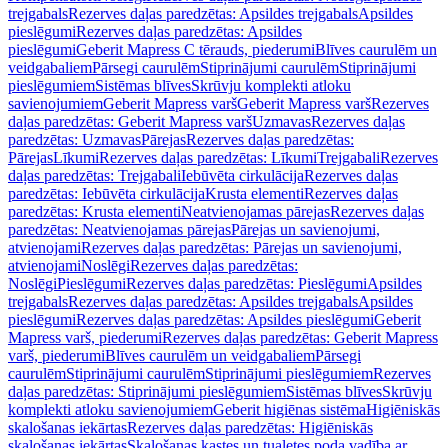
trejgabals
Rezerves daļas paredzētas: Apsildes trejgabals
Apsildes
pieslēgumi
Rezerves daļas paredzētas: Apsildes
pieslēgumi
Geberit Mapress C tērauds, piederumi
Blīves caurulēm un
veidgabaliem
Pārsegi caurulēm
Stiprinājumi caurulēm
Stiprinājumi
pieslēgumiem
Sistēmas blīves
Skrūvju komplekti atloku
savienojumiem
Geberit Mapress varš
Geberit Mapress varš
Rezerves
daļas paredzētas: Geberit Mapress varš
Uzmavas
Rezerves daļas
paredzētas: Uzmavas
Pārejas
Rezerves daļas paredzētas:
Pārejas
Līkumi
Rezerves daļas paredzētas: Līkumi
Trejgabali
Rezerves
daļas paredzētas: Trejgabali
Iebūvēta cirkulācija
Rezerves daļas
paredzētas: Iebūvēta cirkulācija
Krusta elementi
Rezerves daļas
paredzētas: Krusta elementi
Neatvienojamas pārejas
Rezerves daļas
paredzētas: Neatvienojamas pārejas
Pārejas un savienojumi,
atvienojami
Rezerves daļas paredzētas: Pārejas un savienojumi,
atvienojami
Noslēgi
Rezerves daļas paredzētas:
Noslēgi
Pieslēgumi
Rezerves daļas paredzētas: Pieslēgumi
Apsildes
trejgabals
Rezerves daļas paredzētas: Apsildes trejgabals
Apsildes
pieslēgumi
Rezerves daļas paredzētas: Apsildes pieslēgumi
Geberit
Mapress varš, piederumi
Rezerves daļas paredzētas: Geberit Mapress
varš, piederumi
Blīves caurulēm un veidgabaliem
Pārsegi
caurulēm
Stiprinājumi caurulēm
Stiprinājumi pieslēgumiem
Rezerves
daļas paredzētas: Stiprinājumi pieslēgumiem
Sistēmas blīves
Skrūvju
komplekti atloku savienojumiem
Geberit higiēnas sistēma
Higiēniskās
skalošanas iekārtas
Rezerves daļas paredzētas: Higiēniskās
skalošanas iekārtas
Skalošanas kastes un tualetes poda vadība ar