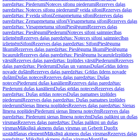
paredzētas: Piederumi
Noteces sifonu piederumi
Rezerves daļas
paredzētas: Noteces sifonu piederumi
P veida sifoni
Rezerves daļas
paredzētas: P veida sifoni
Zemapmetuma sifoni
Rezerves daļas
paredzētas: Zemapmetuma sifoni
Virsapmetuma sifoni
Rezerves daļas
paredzētas: Virsapmetuma sifoni
Pieslēgumi
Rezerves daļas
paredzētas: Pieslēgumi
Piederumi
Noteces sifoni saimniecības
izlietnēm
Rezerves daļas paredzētas: Noteces sifoni saimniecības
izlietnēm
Sifoni
Rezerves daļas paredzētas: Sifoni
Pieslēguma
līkumi
Rezerves daļas paredzētas: Pieslēguma līkumi
Pieslēguma
īscaurule
Rezerves daļas paredzētas: Pieslēguma īscaurule
Izplūdes
vārsti
Rezerves daļas paredzētas: Izplūdes vārsti
Piederumi
Rezerves
daļas paredzētas: Piederumi
Dušas un vannas
Dušas
Grīdas ūdens
novade dušām
Rezerves daļas paredzētas: Grīdas ūdens novade
dušām
Dušas noteces
Rezerves daļas paredzētas: Dušas
noteces
Piederumi dušas kanāliem
Rezerves daļas paredzētas:
Piederumi dušas kanāliem
Dušas grīdas noteces
Rezerves daļas
paredzētas: Dušas grīdas noteces
Dušas pamatnes izplūdes
piederumi
Rezerves daļas paredzētas: Dušas pamatnes izplūdes
piederumi
Sienas līmeņa noplūdes
Rezerves daļas paredzētas: Sienas
līmeņa noplūdes
Piederumi sienas līmeņa notecēm
Rezerves daļas
paredzētas: Piederumi sienas līmeņa notecēm
Dušas paliktņi un dušas
virsmas
Rezerves daļas paredzētas: Dušas paliktņi un dušas
virsmas
Mākslīgā akmens dušas virsmas un Geberit Duofix
uzstādīšanas elementi
Mākslīgā akmens dušas virsmas
Rezerves daļas
paredzētas: Mākslīgā akmens dušas virsmas
Montāžas