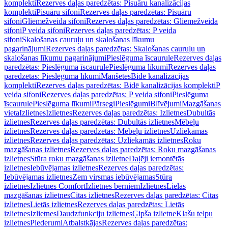
komplekti
Rezerves daļas paredzētas: Pisuāru kanalizācijas
komplekti
Pisuāru sifoni
Rezerves daļas paredzētas: Pisuāru
sifoni
Gliemežveida sifoni
Rezerves daļas paredzētas: Gliemežveida
sifoni
P veida sifoni
Rezerves daļas paredzētas: P veida
sifoni
Skalošanas cauruļu un skalošanas līkumu
pagarinājumi
Rezerves daļas paredzētas: Skalošanas cauruļu un
skalošanas līkumu pagarinājumi
Pieslēguma īscaurule
Rezerves daļas
paredzētas: Pieslēguma īscaurule
Pieslēguma līkumi
Rezerves daļas
paredzētas: Pieslēguma līkumi
Manšetes
Bidē kanalizācijas
komplekti
Rezerves daļas paredzētas: Bidē kanalizācijas komplekti
P
veida sifoni
Rezerves daļas paredzētas: P veida sifoni
Pieslēguma
īscaurule
Pieslēguma līkumi
Pārsegi
Pieslēgumi
Blīvējumi
Mazgāšanas
vieta
Izlietnes
Izlietnes
Rezerves daļas paredzētas: Izlietnes
Dubultās
izlietnes
Rezerves daļas paredzētas: Dubultās izlietnes
Mēbeļu
izlietnes
Rezerves daļas paredzētas: Mēbeļu izlietnes
Uzliekamās
izlietnes
Rezerves daļas paredzētas: Uzliekamās izlietnes
Roku
mazgāšanas izlietnes
Rezerves daļas paredzētas: Roku mazgāšanas
izlietnes
Stūra roku mazgāšanas izlietne
Daļēji iemontētās
izlietnes
Iebūvējamas izlietnes
Rezerves daļas paredzētas:
Iebūvējamas izlietnes
Zem virsmas iebūvējamas
Stūra
izlietnes
Izlietnes Comfort
Izlietnes bērniem
Izlietnes
Lielās
mazgāšanas izlietnes
Citas izlietnes
Rezerves daļas paredzētas: Citas
izlietnes
Lietās izlietnes
Rezerves daļas paredzētas: Lietās
izlietnes
Izlietnes
Daudzfunkciju izlietnes
Ģipša izlietne
Klašu telpu
izlietnes
Piederumi
Atbalstkājas
Rezerves daļas paredzētas: