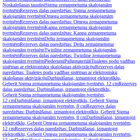
Noskalošanas taustiņi
Sigma zemapmetuma skalojamām
tvertnēm
Rezerves daļas paredzētas: Sigma zemapmetuma
skalojamām tvertnēm
Omega zemapmetuma skalojamām
tvertnēm
Rezerves daļas paredzētas: Omega zemapmetuma
skalojamām tvertnēm
Kappa zemapmetuma skalojamām
tvertnēm
Rezerves daļas paredzētas: Kappa zemapmetuma
skalojamām tvertnēm
Delta zemapmetuma skalojamām
tvertnēm
Rezerves daļas paredzētas: Delta zemapmetuma
skalojamām tvertnēm
Twinline zemapmetuma skalojamām
tvertnēm
Rezerves daļas paredzētas: Twinline zemapmetuma
skalojamām tvertnēm
Piederumi
Palīgmateriāli
Tualetes podu vadības
sistēmas ar elektronisku skalošanas aktivizāciju
Rezerves daļas
paredzētas: Tualetes podu vadības sistēmas ar elektronisku
skalošanas aktivizāciju
Darbināšanai, izmantojot elektrotīklu,
Geberit Sigma zemapmetuma skalojamām tvertnēm, 12 cm
Rezerves
daļas paredzētas: Darbināšanai, izmantojot elektrotīklu,
Geberit Sigma zemapmetuma skalojamām tvertnēm,
12 cm
Darbināšanai, izmantojot elektrotīklu, Geberit Sigma
zemapmetuma skalojamām tvertnēm, 8 cm
Rezerves daļas
paredzētas: Darbināšanai, izmantojot elektrotīklu, Geberit Sigma
zemapmetuma skalojamām tvertnēm, 8 cm
Darbināšanai, izmantojot
elektrotīklu, Geberit Omega zemapmetuma skalojamām tvertnēm,
12 cm
Rezerves daļas paredzētas: Darbināšanai, izmantojot
elektrotīklu, Geberit Omega zemapmetuma skalojamām tvertnēm,
12 cm
Darbināšanai, izmantojot baterijas, Geberit Sigma