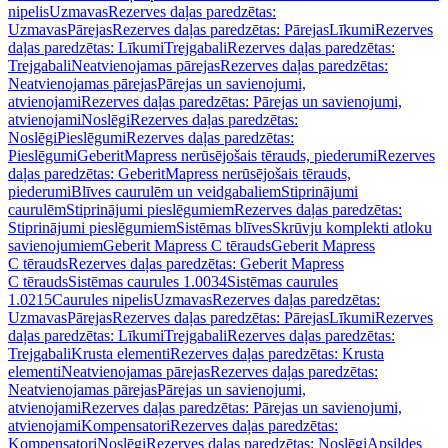
nipelis
Uzmavas
Rezerves daļas paredzētas:
Uzmavas
Pārejas
Rezerves daļas paredzētas: Pārejas
Līkumi
Rezerves
daļas paredzētas: Līkumi
Trejgabali
Rezerves daļas paredzētas:
Trejgabali
Neatvienojamas pārejas
Rezerves daļas paredzētas:
Neatvienojamas pārejas
Pārejas un savienojumi,
atvienojami
Rezerves daļas paredzētas: Pārejas un savienojumi,
atvienojami
Noslēgi
Rezerves daļas paredzētas:
Noslēgi
Pieslēgumi
Rezerves daļas paredzētas:
Pieslēgumi
GeberitMapress nerūsējošais tērauds, piederumi
Rezerves
daļas paredzētas: GeberitMapress nerūsējošais tērauds,
piederumi
Blīves caurulēm un veidgabaliem
Stiprinājumi
caurulēm
Stiprinājumi pieslēgumiem
Rezerves daļas paredzētas:
Stiprinājumi pieslēgumiem
Sistēmas blīves
Skrūvju komplekti atloku
savienojumiem
Geberit Mapress C tērauds
Geberit Mapress
C tērauds
Rezerves daļas paredzētas: Geberit Mapress
C tērauds
Sistēmas caurules 1.0034
Sistēmas caurules
1.0215
Caurules nipelis
Uzmavas
Rezerves daļas paredzētas:
Uzmavas
Pārejas
Rezerves daļas paredzētas: Pārejas
Līkumi
Rezerves
daļas paredzētas: Līkumi
Trejgabali
Rezerves daļas paredzētas:
Trejgabali
Krusta elementi
Rezerves daļas paredzētas: Krusta
elementi
Neatvienojamas pārejas
Rezerves daļas paredzētas:
Neatvienojamas pārejas
Pārejas un savienojumi,
atvienojami
Rezerves daļas paredzētas: Pārejas un savienojumi,
atvienojami
Kompensatori
Rezerves daļas paredzētas:
Kompensatori
Noslēgi
Rezerves daļas paredzētas: Noslēgi
Apsildes