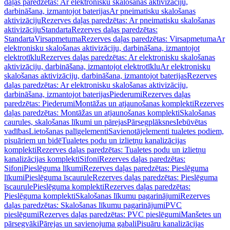
daļas paredzētas: Ar elektronisku skalošanas aktivizāciju,
darbināšana, izmantojot baterijas
Ar pneimatisku skalošanas
aktivizāciju
Rezerves daļas paredzētas: Ar pneimatisku skalošanas
aktivizāciju
Standarta
Rezerves daļas paredzētas:
Standarta
Virsapmetuma
Rezerves daļas paredzētas: Virsapmetuma
Ar
elektronisku skalošanas aktivizāciju, darbināšana, izmantojot
elektrotīklu
Rezerves daļas paredzētas: Ar elektronisku skalošanas
aktivizāciju, darbināšana, izmantojot elektrotīklu
Ar elektronisku
skalošanas aktivizāciju, darbināšana, izmantojot baterijas
Rezerves
daļas paredzētas: Ar elektronisku skalošanas aktivizāciju,
darbināšana, izmantojot baterijas
Piederumi
Rezerves daļas
paredzētas: Piederumi
Montāžas un atjaunošanas komplekti
Rezerves
daļas paredzētas: Montāžas un atjaunošanas komplekti
Skalošanas
caurules, skalošanas līkumi un pārejas
Pārsegplāksnes
Iebūvētas
vadības
Lietošanas palīgelementi
Savienotājelementi tualetes podiem,
pisuāriem un bidē
Tualetes podu un izlietņu kanalizācijas
komplekti
Rezerves daļas paredzētas: Tualetes podu un izlietņu
kanalizācijas komplekti
Sifoni
Rezerves daļas paredzētas:
Sifoni
Pieslēguma līkumi
Rezerves daļas paredzētas: Pieslēguma
līkumi
Pieslēguma īscaurule
Rezerves daļas paredzētas: Pieslēguma
īscaurule
Pieslēguma komplekti
Rezerves daļas paredzētas:
Pieslēguma komplekti
Skalošanas līkumu pagarinājumi
Rezerves
daļas paredzētas: Skalošanas līkumu pagarinājumi
PVC
pieslēgumi
Rezerves daļas paredzētas: PVC pieslēgumi
Manšetes un
pārsegvāki
Pārejas un savienojuma gabali
Pisuāru kanalizācijas