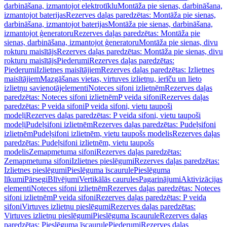
darbināšana, izmantojot elektrotīklu
Montāža pie sienas, darbināšana,
izmantojot baterijas
Rezerves daļas paredzētas: Montāža pie sienas,
darbināšana, izmantojot baterijas
Montāža pie sienas, darbināšana,
izmantojot ģeneratoru
Rezerves daļas paredzētas: Montāža pie
sienas, darbināšana, izmantojot ģeneratoru
Montāža pie sienas, divu
rokturu maisītājs
Rezerves daļas paredzētas: Montāža pie sienas, divu
rokturu maisītājs
Piederumi
Rezerves daļas paredzētas:
Piederumi
Izlietnes maisītājiem
Rezerves daļas paredzētas: Izlietnes
maisītājiem
Mazgāšanas vietas, virtuves izlietņu, ierīču un lieto
izlietņu savienotājelementi
Noteces sifoni izlietnēm
Rezerves daļas
paredzētas: Noteces sifoni izlietnēm
P veida sifoni
Rezerves daļas
paredzētas: P veida sifoni
P veida sifoni, vietu taupoši
modeļi
Rezerves daļas paredzētas: P veida sifoni, vietu taupoši
modeļi
Pudeļsifoni izlietnēm
Rezerves daļas paredzētas: Pudeļsifoni
izlietnēm
Pudeļsifoni izlietnēm, vietu taupošs modelis
Rezerves daļas
paredzētas: Pudeļsifoni izlietnēm, vietu taupošs
modelis
Zemapmetuma sifoni
Rezerves daļas paredzētas:
Zemapmetuma sifoni
Izlietnes pieslēgumi
Rezerves daļas paredzētas:
Izlietnes pieslēgumi
Pieslēguma īscaurule
Pieslēguma
līkumi
Pārsegi
Blīvējumi
Vertikālās caurules
Pagarinājumi
Aktivizācijas
elementi
Noteces sifoni izlietnēm
Rezerves daļas paredzētas: Noteces
sifoni izlietnēm
P veida sifoni
Rezerves daļas paredzētas: P veida
sifoni
Virtuves izlietņu pieslēgumi
Rezerves daļas paredzētas:
Virtuves izlietņu pieslēgumi
Pieslēguma īscaurule
Rezerves daļas
paredzētas: Pieslēguma īscaurule
Piederumi
Rezerves daļas