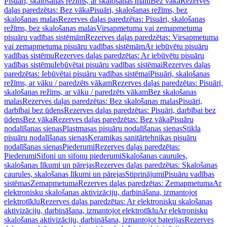
Pisuāri, skalošanas režīms, ar skalošanas malu
Bez vāka
Rezerves
daļas paredzētas: Bez vāka
Pisuāri, skalošanas režīms, bez
skalošanas malas
Rezerves daļas paredzētas: Pisuāri, skalošanas
režīms, bez skalošanas malas
Virsapmetuma vai zemapmetuma
pisuāru vadības sistēmām
Rezerves daļas paredzētas: Virsapmetuma
vai zemapmetuma pisuāru vadības sistēmām
Ar iebūvētu pisuāru
vadības sistēmu
Rezerves daļas paredzētas: Ar iebūvētu pisuāru
vadības sistēmu
Iebūvētai pisuāru vadības sistēmai
Rezerves daļas
paredzētas: Iebūvētai pisuāru vadības sistēmai
Pisuāri, skalošanas
režīms, ar vāku / paredzēts vākam
Rezerves daļas paredzētas: Pisuāri,
skalošanas režīms, ar vāku / paredzēts vākam
Bez skalošanas
malas
Rezerves daļas paredzētas: Bez skalošanas malas
Pisuāri,
darbībai bez ūdens
Rezerves daļas paredzētas: Pisuāri, darbībai bez
ūdens
Bez vāka
Rezerves daļas paredzētas: Bez vāka
Pisuāru
nodalīšanas sienas
Plastmasas pisuāru nodalīšanas sienas
Stikla
pisuāru nodalīšanas sienas
Keramikas sanitārtehnikas pisuāru
nodalīšanas sienas
Piederumi
Rezerves daļas paredzētas:
Piederumi
Sifoni un sifonu piederumi
Skalošanas caurules,
skalošanas līkumi un pārejas
Rezerves daļas paredzētas: Skalošanas
caurules, skalošanas līkumi un pārejas
Stiprinājumi
Pisuāru vadības
sistēmas
Zemapmetuma
Rezerves daļas paredzētas: Zemapmetuma
Ar
elektronisku skalošanas aktivizāciju, darbināšana, izmantojot
elektrotīklu
Rezerves daļas paredzētas: Ar elektronisku skalošanas
aktivizāciju, darbināšana, izmantojot elektrotīklu
Ar elektronisku
skalošanas aktivizāciju, darbināšana, izmantojot baterijas
Rezerves