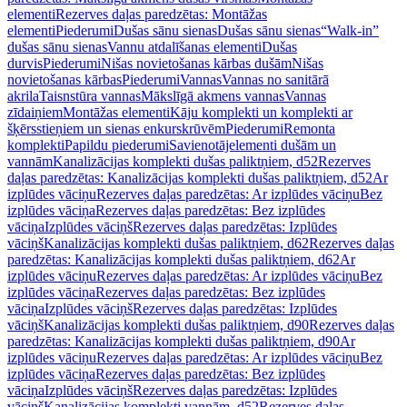
elementi
Rezerves daļas paredzētas: Montāžas
elementi
Piederumi
Dušas sānu sienas
Dušas sānu sienas
“Walk-in”
dušas sānu sienas
Vannu atdalīšanas elementi
Dušas
durvis
Piederumi
Nišas novietošanas kārbas dušām
Nišas
novietošanas kārbas
Piederumi
Vannas
Vannas no sanitārā
akrila
Taisnstūra vannas
Mākslīgā akmens vannas
Vannas
zīdaiņiem
Montāžas elementi
Kāju komplekti un komplekti ar
šķērsstieņiem un sienas enkurskrūvēm
Piederumi
Remonta
komplekti
Papildu piederumi
Savienotājelementi dušām un
vannām
Kanalizācijas komplekti dušas paliktņiem, d52
Rezerves
daļas paredzētas: Kanalizācijas komplekti dušas paliktņiem, d52
Ar
izplūdes vāciņu
Rezerves daļas paredzētas: Ar izplūdes vāciņu
Bez
izplūdes vāciņa
Rezerves daļas paredzētas: Bez izplūdes
vāciņa
Izplūdes vāciņš
Rezerves daļas paredzētas: Izplūdes
vāciņš
Kanalizācijas komplekti dušas paliktņiem, d62
Rezerves daļas
paredzētas: Kanalizācijas komplekti dušas paliktņiem, d62
Ar
izplūdes vāciņu
Rezerves daļas paredzētas: Ar izplūdes vāciņu
Bez
izplūdes vāciņa
Rezerves daļas paredzētas: Bez izplūdes
vāciņa
Izplūdes vāciņš
Rezerves daļas paredzētas: Izplūdes
vāciņš
Kanalizācijas komplekti dušas paliktņiem, d90
Rezerves daļas
paredzētas: Kanalizācijas komplekti dušas paliktņiem, d90
Ar
izplūdes vāciņu
Rezerves daļas paredzētas: Ar izplūdes vāciņu
Bez
izplūdes vāciņa
Rezerves daļas paredzētas: Bez izplūdes
vāciņa
Izplūdes vāciņš
Rezerves daļas paredzētas: Izplūdes
vāciņš
Kanalizācijas komplekti vannām, d52
Rezerves daļas