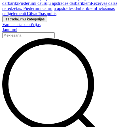
darbarīki
Piederumi cauruļu apstrādes darbarīkiem
Rezerves daļas
paredzētas: Piederumi cauruļu apstrādes darbarīkiem
Lietošanas
palīgelementi
Tālvadības pultis
Izstrādājumu kategorijas
Vannas istabas sērijas
Jaunumi