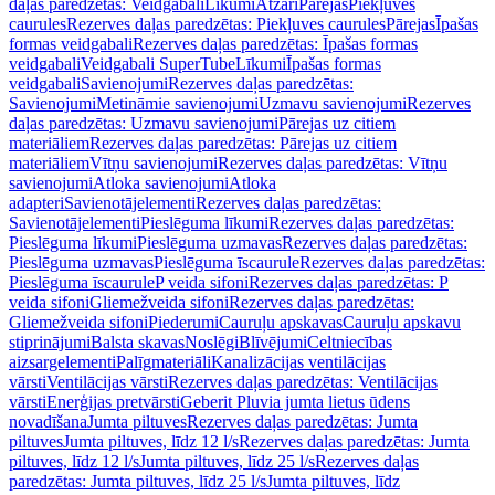
daļas paredzētas: Veidgabali
Līkumi
Atzari
Pārejas
Piekļuves
caurules
Rezerves daļas paredzētas: Piekļuves caurules
Pārejas
Īpašas
formas veidgabali
Rezerves daļas paredzētas: Īpašas formas
veidgabali
Veidgabali SuperTube
Līkumi
Īpašas formas
veidgabali
Savienojumi
Rezerves daļas paredzētas:
Savienojumi
Metināmie savienojumi
Uzmavu savienojumi
Rezerves
daļas paredzētas: Uzmavu savienojumi
Pārejas uz citiem
materiāliem
Rezerves daļas paredzētas: Pārejas uz citiem
materiāliem
Vītņu savienojumi
Rezerves daļas paredzētas: Vītņu
savienojumi
Atloka savienojumi
Atloka
adapteri
Savienotājelementi
Rezerves daļas paredzētas:
Savienotājelementi
Pieslēguma līkumi
Rezerves daļas paredzētas:
Pieslēguma līkumi
Pieslēguma uzmavas
Rezerves daļas paredzētas:
Pieslēguma uzmavas
Pieslēguma īscaurule
Rezerves daļas paredzētas:
Pieslēguma īscaurule
P veida sifoni
Rezerves daļas paredzētas: P
veida sifoni
Gliemežveida sifoni
Rezerves daļas paredzētas:
Gliemežveida sifoni
Piederumi
Cauruļu apskavas
Cauruļu apskavu
stiprinājumi
Balsta skavas
Noslēgi
Blīvējumi
Celtniecības
aizsargelementi
Palīgmateriāli
Kanalizācijas ventilācijas
vārsti
Ventilācijas vārsti
Rezerves daļas paredzētas: Ventilācijas
vārsti
Enerģijas pretvārsti
Geberit Pluvia jumta lietus ūdens
novadīšana
Jumta piltuves
Rezerves daļas paredzētas: Jumta
piltuves
Jumta piltuves, līdz 12 l/s
Rezerves daļas paredzētas: Jumta
piltuves, līdz 12 l/s
Jumta piltuves, līdz 25 l/s
Rezerves daļas
paredzētas: Jumta piltuves, līdz 25 l/s
Jumta piltuves, līdz