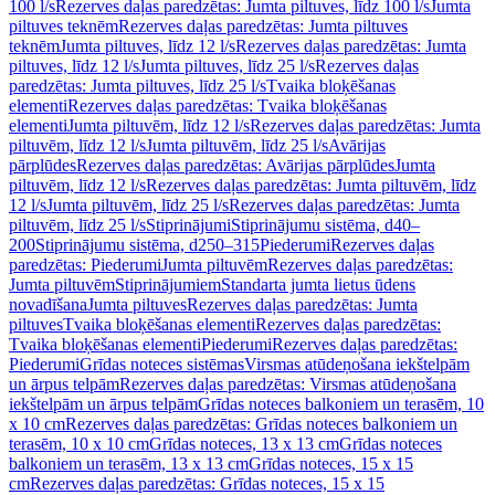
100 l/s
Rezerves daļas paredzētas: Jumta piltuves, līdz 100 l/s
Jumta
piltuves teknēm
Rezerves daļas paredzētas: Jumta piltuves
teknēm
Jumta piltuves, līdz 12 l/s
Rezerves daļas paredzētas: Jumta
piltuves, līdz 12 l/s
Jumta piltuves, līdz 25 l/s
Rezerves daļas
paredzētas: Jumta piltuves, līdz 25 l/s
Tvaika bloķēšanas
elementi
Rezerves daļas paredzētas: Tvaika bloķēšanas
elementi
Jumta piltuvēm, līdz 12 l/s
Rezerves daļas paredzētas: Jumta
piltuvēm, līdz 12 l/s
Jumta piltuvēm, līdz 25 l/s
Avārijas
pārplūdes
Rezerves daļas paredzētas: Avārijas pārplūdes
Jumta
piltuvēm, līdz 12 l/s
Rezerves daļas paredzētas: Jumta piltuvēm, līdz
12 l/s
Jumta piltuvēm, līdz 25 l/s
Rezerves daļas paredzētas: Jumta
piltuvēm, līdz 25 l/s
Stiprinājumi
Stiprinājumu sistēma, d40–
200
Stiprinājumu sistēma, d250–315
Piederumi
Rezerves daļas
paredzētas: Piederumi
Jumta piltuvēm
Rezerves daļas paredzētas:
Jumta piltuvēm
Stiprinājumiem
Standarta jumta lietus ūdens
novadīšana
Jumta piltuves
Rezerves daļas paredzētas: Jumta
piltuves
Tvaika bloķēšanas elementi
Rezerves daļas paredzētas:
Tvaika bloķēšanas elementi
Piederumi
Rezerves daļas paredzētas:
Piederumi
Grīdas noteces sistēmas
Virsmas atūdeņošana iekštelpām
un ārpus telpām
Rezerves daļas paredzētas: Virsmas atūdeņošana
iekštelpām un ārpus telpām
Grīdas noteces balkoniem un terasēm, 10
x 10 cm
Rezerves daļas paredzētas: Grīdas noteces balkoniem un
terasēm, 10 x 10 cm
Grīdas noteces, 13 x 13 cm
Grīdas noteces
balkoniem un terasēm, 13 x 13 cm
Grīdas noteces, 15 x 15
cm
Rezerves daļas paredzētas: Grīdas noteces, 15 x 15