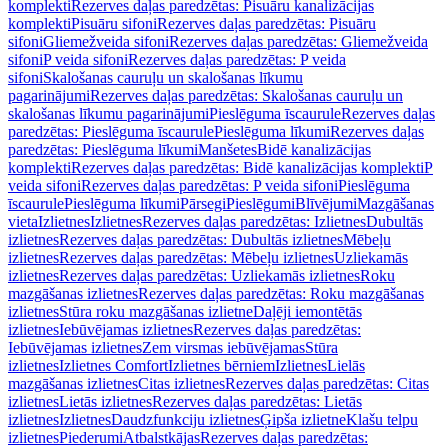
komplekti
Rezerves daļas paredzētas: Pisuāru kanalizācijas
komplekti
Pisuāru sifoni
Rezerves daļas paredzētas: Pisuāru
sifoni
Gliemežveida sifoni
Rezerves daļas paredzētas: Gliemežveida
sifoni
P veida sifoni
Rezerves daļas paredzētas: P veida
sifoni
Skalošanas cauruļu un skalošanas līkumu
pagarinājumi
Rezerves daļas paredzētas: Skalošanas cauruļu un
skalošanas līkumu pagarinājumi
Pieslēguma īscaurule
Rezerves daļas
paredzētas: Pieslēguma īscaurule
Pieslēguma līkumi
Rezerves daļas
paredzētas: Pieslēguma līkumi
Manšetes
Bidē kanalizācijas
komplekti
Rezerves daļas paredzētas: Bidē kanalizācijas komplekti
P
veida sifoni
Rezerves daļas paredzētas: P veida sifoni
Pieslēguma
īscaurule
Pieslēguma līkumi
Pārsegi
Pieslēgumi
Blīvējumi
Mazgāšanas
vieta
Izlietnes
Izlietnes
Rezerves daļas paredzētas: Izlietnes
Dubultās
izlietnes
Rezerves daļas paredzētas: Dubultās izlietnes
Mēbeļu
izlietnes
Rezerves daļas paredzētas: Mēbeļu izlietnes
Uzliekamās
izlietnes
Rezerves daļas paredzētas: Uzliekamās izlietnes
Roku
mazgāšanas izlietnes
Rezerves daļas paredzētas: Roku mazgāšanas
izlietnes
Stūra roku mazgāšanas izlietne
Daļēji iemontētās
izlietnes
Iebūvējamas izlietnes
Rezerves daļas paredzētas:
Iebūvējamas izlietnes
Zem virsmas iebūvējamas
Stūra
izlietnes
Izlietnes Comfort
Izlietnes bērniem
Izlietnes
Lielās
mazgāšanas izlietnes
Citas izlietnes
Rezerves daļas paredzētas: Citas
izlietnes
Lietās izlietnes
Rezerves daļas paredzētas: Lietās
izlietnes
Izlietnes
Daudzfunkciju izlietnes
Ģipša izlietne
Klašu telpu
izlietnes
Piederumi
Atbalstkājas
Rezerves daļas paredzētas: