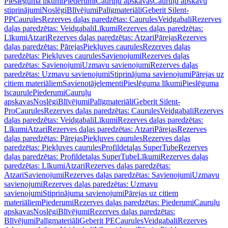
Pieslēguma līkumi
Piederumi
Cauruļu apskavas
Cauruļu apskavu
stiprinājumi
Noslēgi
Blīvējumi
Palīgmateriāli
Geberit Silent-
PP
Caurules
Rezerves daļas paredzētas: Caurules
Veidgabali
Rezerves
daļas paredzētas: Veidgabali
Līkumi
Rezerves daļas paredzētas:
Līkumi
Atzari
Rezerves daļas paredzētas: Atzari
Pārejas
Rezerves
daļas paredzētas: Pārejas
Piekļuves caurules
Rezerves daļas
paredzētas: Piekļuves caurules
Savienojumi
Rezerves daļas
paredzētas: Savienojumi
Uzmavu savienojumi
Rezerves daļas
paredzētas: Uzmavu savienojumi
Stiprinājuma savienojumi
Pārejas uz
citiem materiāliem
Savienotājelementi
Pieslēguma līkumi
Pieslēguma
īscaurule
Piederumi
Cauruļu
apskavas
Noslēgi
Blīvējumi
Palīgmateriāli
Geberit Silent-
Pro
Caurules
Rezerves daļas paredzētas: Caurules
Veidgabali
Rezerves
daļas paredzētas: Veidgabali
Līkumi
Rezerves daļas paredzētas:
Līkumi
Atzari
Rezerves daļas paredzētas: Atzari
Pārejas
Rezerves
daļas paredzētas: Pārejas
Piekļuves caurules
Rezerves daļas
paredzētas: Piekļuves caurules
Profildetaļas SuperTube
Rezerves
daļas paredzētas: Profildetaļas SuperTube
Līkumi
Rezerves daļas
paredzētas: Līkumi
Atzari
Rezerves daļas paredzētas:
Atzari
Savienojumi
Rezerves daļas paredzētas: Savienojumi
Uzmavu
savienojumi
Rezerves daļas paredzētas: Uzmavu
savienojumi
Stiprinājuma savienojumi
Pārejas uz citiem
materiāliem
Piederumi
Rezerves daļas paredzētas: Piederumi
Cauruļu
apskavas
Noslēgi
Blīvējumi
Rezerves daļas paredzētas:
Blīvējumi
Palīgmateriāli
Geberit PE
Caurules
Veidgabali
Rezerves