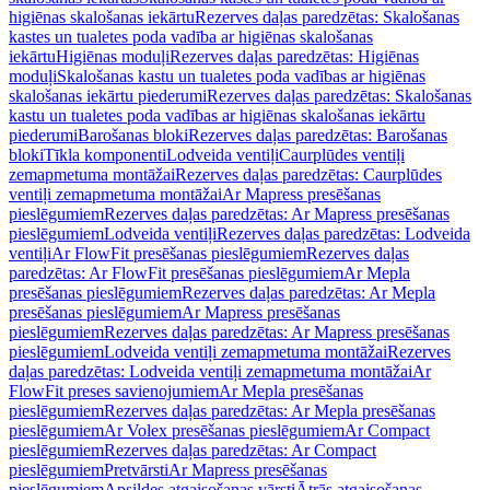
higiēnas skalošanas iekārtu
Rezerves daļas paredzētas: Skalošanas
kastes un tualetes poda vadība ar higiēnas skalošanas
iekārtu
Higiēnas moduļi
Rezerves daļas paredzētas: Higiēnas
moduļi
Skalošanas kastu un tualetes poda vadības ar higiēnas
skalošanas iekārtu piederumi
Rezerves daļas paredzētas: Skalošanas
kastu un tualetes poda vadības ar higiēnas skalošanas iekārtu
piederumi
Barošanas bloki
Rezerves daļas paredzētas: Barošanas
bloki
Tīkla komponenti
Lodveida ventiļi
Caurplūdes ventiļi
zemapmetuma montāžai
Rezerves daļas paredzētas: Caurplūdes
ventiļi zemapmetuma montāžai
Ar Mapress presēšanas
pieslēgumiem
Rezerves daļas paredzētas: Ar Mapress presēšanas
pieslēgumiem
Lodveida ventiļi
Rezerves daļas paredzētas: Lodveida
ventiļi
Ar FlowFit presēšanas pieslēgumiem
Rezerves daļas
paredzētas: Ar FlowFit presēšanas pieslēgumiem
Ar Mepla
presēšanas pieslēgumiem
Rezerves daļas paredzētas: Ar Mepla
presēšanas pieslēgumiem
Ar Mapress presēšanas
pieslēgumiem
Rezerves daļas paredzētas: Ar Mapress presēšanas
pieslēgumiem
Lodveida ventiļi zemapmetuma montāžai
Rezerves
daļas paredzētas: Lodveida ventiļi zemapmetuma montāžai
Ar
FlowFit preses savienojumiem
Ar Mepla presēšanas
pieslēgumiem
Rezerves daļas paredzētas: Ar Mepla presēšanas
pieslēgumiem
Ar Volex presēšanas pieslēgumiem
Ar Compact
pieslēgumiem
Rezerves daļas paredzētas: Ar Compact
pieslēgumiem
Pretvārsti
Ar Mapress presēšanas
pieslēgumiem
Apsildes atgaisošanas vārsti
Ātrās atgaisošanas