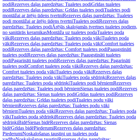
podi
Rezerves daļas paredzētas: Tualetes podi
Grīdas tualetes
podi
Rezerves daļas paredzētas: Grīdas tualetes podi
Tualetes podi
montāžai ar ārējo ūdens tvertni
Rezerves daļas paredzētas: Tualetes
podi montāžai ar ārējo ūdens tvertni
Tualetes podi
Rezerves daļas
paredzētas: Tualetes podi
Ārējās skalojamās tvertnes tualetes podiem,
no sanitārās keramikas
Montāža uz tualetes poda
Tualetes poda
vāki
Rezerves daļas paredzētas: Tualetes poda vāki
Tualetes poda
vāki
Rezerves daļas paredzētas: Tualetes poda vāki
Comfort tualetes
podi
Rezerves daļas paredzētas: Comfort tualetes podi
Paaugstināti
tualetes podi
Rezerves daļas paredzētas: Paaugstināti tualetes
podi
Pagarināti tualetes podi
Rezerves daļas paredzētas: Pagarināti
tualetes podi
Comfort tualetes poda vāki
Rezerves daļas paredzētas:
Comfort tualetes poda vāki
Tualetes poda vāki
Rezerves daļas
paredzētas: Tualetes poda vāki
Tualetes poda sēdriņķi
Rezerves daļas
paredzētas: Tualetes poda sēdriņķi
Tualetes podi bērniem
Rezerves
daļas paredzētas: Tualetes podi bērniem
Sienas tualetes podi
Rezerves
daļas paredzētas: Sienas tualetes podi
Grīdas tualetes podi
Rezerves
daļas paredzētas: Grīdas tualetes podi
Tualetes podu vāki
bērniem
Rezerves daļas paredzētas: Tualetes podu vāki
bērniem
Tualetes poda vāki
Rezerves daļas paredzētas: Tualetes poda
vāki
Tualetes poda sēdriņķi
Rezerves daļas paredzētas: Tualetes poda
sēdriņķi
Bidē
Sienas bidē
Rezerves daļas paredzētas: Sienas
bidē
Grīdas bidē
Piederumi
Rezerves daļas paredzētas:
Piederumi
Noskalošanas taustiņi un tualetes poda
vadība
Noskalošanas taustiņi
Rezerves daļas paredzētas: