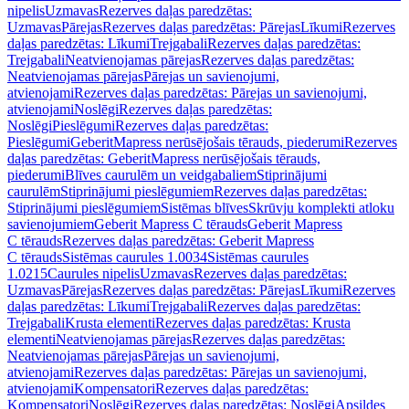
nipelis
Uzmavas
Rezerves daļas paredzētas:
Uzmavas
Pārejas
Rezerves daļas paredzētas: Pārejas
Līkumi
Rezerves
daļas paredzētas: Līkumi
Trejgabali
Rezerves daļas paredzētas:
Trejgabali
Neatvienojamas pārejas
Rezerves daļas paredzētas:
Neatvienojamas pārejas
Pārejas un savienojumi,
atvienojami
Rezerves daļas paredzētas: Pārejas un savienojumi,
atvienojami
Noslēgi
Rezerves daļas paredzētas:
Noslēgi
Pieslēgumi
Rezerves daļas paredzētas:
Pieslēgumi
GeberitMapress nerūsējošais tērauds, piederumi
Rezerves
daļas paredzētas: GeberitMapress nerūsējošais tērauds,
piederumi
Blīves caurulēm un veidgabaliem
Stiprinājumi
caurulēm
Stiprinājumi pieslēgumiem
Rezerves daļas paredzētas:
Stiprinājumi pieslēgumiem
Sistēmas blīves
Skrūvju komplekti atloku
savienojumiem
Geberit Mapress C tērauds
Geberit Mapress
C tērauds
Rezerves daļas paredzētas: Geberit Mapress
C tērauds
Sistēmas caurules 1.0034
Sistēmas caurules
1.0215
Caurules nipelis
Uzmavas
Rezerves daļas paredzētas:
Uzmavas
Pārejas
Rezerves daļas paredzētas: Pārejas
Līkumi
Rezerves
daļas paredzētas: Līkumi
Trejgabali
Rezerves daļas paredzētas:
Trejgabali
Krusta elementi
Rezerves daļas paredzētas: Krusta
elementi
Neatvienojamas pārejas
Rezerves daļas paredzētas:
Neatvienojamas pārejas
Pārejas un savienojumi,
atvienojami
Rezerves daļas paredzētas: Pārejas un savienojumi,
atvienojami
Kompensatori
Rezerves daļas paredzētas:
Kompensatori
Noslēgi
Rezerves daļas paredzētas: Noslēgi
Apsildes