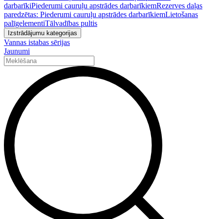
darbarīki
Piederumi cauruļu apstrādes darbarīkiem
Rezerves daļas
paredzētas: Piederumi cauruļu apstrādes darbarīkiem
Lietošanas
palīgelementi
Tālvadības pultis
Izstrādājumu kategorijas
Vannas istabas sērijas
Jaunumi