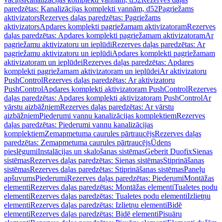
paredzētas: Kanalizācijas komplekti vannām, d52
Pagriežams
aktivizators
Rezerves daļas paredzētas: Pagriežams
aktivizators
Apdares komplekti pagriežamam aktivizatoram
Rezerves
daļas paredzētas: Apdares komplekti pagriežamam aktivizatoram
Ar
pagriežamu aktivizatoru un ieplūdi
Rezerves daļas paredzētas: Ar
pagriežamu aktivizatoru un ieplūdi
Apdares komplekti pagriežamam
aktivizatoram un ieplūdei
Rezerves daļas paredzētas: Apdares
komplekti pagriežamam aktivizatoram un ieplūdei
Ar aktivizatoru
PushControl
Rezerves daļas paredzētas: Ar aktivizatoru
PushControl
Apdares komplekti aktivizatoram PushControl
Rezerves
daļas paredzētas: Apdares komplekti aktivizatoram PushControl
Ar
vārstu aizbāžņiem
Rezerves daļas paredzētas: Ar vārstu
aizbāžņiem
Piederumi vannu kanalizācijas komplektiem
Rezerves
daļas paredzētas: Piederumi vannu kanalizācijas
komplektiem
Zemapmetuma caurules pārtraucējs
Rezerves daļas
paredzētas: Zemapmetuma caurules pārtraucējs
Ūdens
pieslēgumi
Instalācijas un skalošanas sistēmas
Geberit Duofix
Sienas
sistēmas
Rezerves daļas paredzētas: Sienas sistēmas
Stiprināšanas
sistēmas
Rezerves daļas paredzētas: Stiprināšanas sistēmas
Paneļu
apšuvums
Piederumi
Rezerves daļas paredzētas: Piederumi
Montāžas
elementi
Rezerves daļas paredzētas: Montāžas elementi
Tualetes podu
elementi
Rezerves daļas paredzētas: Tualetes podu elementi
Izlietņu
elementi
Rezerves daļas paredzētas: Izlietņu elementi
Bidē
elementi
Rezerves daļas paredzētas: Bidē elementi
Pisuāru