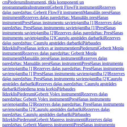
cm
Piederumi
Instrumenti, tīkla komponenti un
programmatūra
Instrumenti
Geberit FlowFit instrumenti
Rezerves
daļas paredzētas: Geberit FlowFit instrumenti
Manuālās presēšanas
instrumenti
Rezerves daļas paredzētas: Manuālās presēšanas
instrumenti
Presēšanas instrumentu savietojamība [1]
Rezerves daļas
paredzētas: Presēšanas instrumentu savietojamība [1]
Presēšanas
instrumentu savietojamība [2]
Rezerves daļas paredzētas: Presēšanas
instrumentu savietojamība [2]
Cauruļu apstrādes darbarīki
Rezerves
daļas paredzētas: Cauruļu apstrādes darbarīki
Pārbaudes
līdzeklis
Presēšanas ierīces ar instrumentiem
Piederumi
Geberit Mepla
instrumenti
Rezerves daļas paredzētas: Geberit Mepla
instrumenti
Manuālās presēšanas instrumenti
Rezerves daļas
paredzētas: Manuālās presēšanas instrumenti
Presēšanas instrumentu
savienojamība [1]
Rezerves daļas paredzētas: Presēšanas instrumentu
savienojamība [1]
Presēšanas instrumentu savienojamība [2]
Rezerves
daļas paredzētas: Presēšanas instrumentu savienojamība [2]
Cauruļu
apstrādes darbarīki
Rezerves daļas paredzētas: Cauruļu apstrādes
darbarīki
Spiediena testa korķis
Pārbaudes
līdzeklis
Piederumi
Geberit Volex instrumenti
Rezerves daļas
paredzētas: Geberit Volex instrumenti
Presēšanas instrumentu
savienojamība [2]
Rezerves daļas paredzētas: Presēšanas instrumentu
savienojamība [2]
Cauruļu apstrādes darbarīki
Rezerves daļas
paredzētas: Cauruļu apstrādes darbarīki
Pārbaudes
līdzeklis
Piederumi
Geberit Mapress instrumenti
Rezerves daļas
paredzētas: Geberit Mapress instrumenti
Presēšanas instrumentu