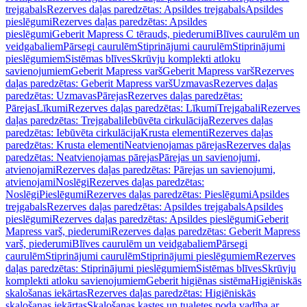
trejgabals
Rezerves daļas paredzētas: Apsildes trejgabals
Apsildes
pieslēgumi
Rezerves daļas paredzētas: Apsildes
pieslēgumi
Geberit Mapress C tērauds, piederumi
Blīves caurulēm un
veidgabaliem
Pārsegi caurulēm
Stiprinājumi caurulēm
Stiprinājumi
pieslēgumiem
Sistēmas blīves
Skrūvju komplekti atloku
savienojumiem
Geberit Mapress varš
Geberit Mapress varš
Rezerves
daļas paredzētas: Geberit Mapress varš
Uzmavas
Rezerves daļas
paredzētas: Uzmavas
Pārejas
Rezerves daļas paredzētas:
Pārejas
Līkumi
Rezerves daļas paredzētas: Līkumi
Trejgabali
Rezerves
daļas paredzētas: Trejgabali
Iebūvēta cirkulācija
Rezerves daļas
paredzētas: Iebūvēta cirkulācija
Krusta elementi
Rezerves daļas
paredzētas: Krusta elementi
Neatvienojamas pārejas
Rezerves daļas
paredzētas: Neatvienojamas pārejas
Pārejas un savienojumi,
atvienojami
Rezerves daļas paredzētas: Pārejas un savienojumi,
atvienojami
Noslēgi
Rezerves daļas paredzētas:
Noslēgi
Pieslēgumi
Rezerves daļas paredzētas: Pieslēgumi
Apsildes
trejgabals
Rezerves daļas paredzētas: Apsildes trejgabals
Apsildes
pieslēgumi
Rezerves daļas paredzētas: Apsildes pieslēgumi
Geberit
Mapress varš, piederumi
Rezerves daļas paredzētas: Geberit Mapress
varš, piederumi
Blīves caurulēm un veidgabaliem
Pārsegi
caurulēm
Stiprinājumi caurulēm
Stiprinājumi pieslēgumiem
Rezerves
daļas paredzētas: Stiprinājumi pieslēgumiem
Sistēmas blīves
Skrūvju
komplekti atloku savienojumiem
Geberit higiēnas sistēma
Higiēniskās
skalošanas iekārtas
Rezerves daļas paredzētas: Higiēniskās
skalošanas iekārtas
Skalošanas kastes un tualetes poda vadība ar