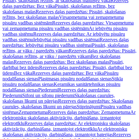
Pisuāri, skalošanas režīms, ar skalošanas malu
Bez vāka
Rezerves
daļas paredzētas: Bez vāka
Pisuāri, skalošanas režīms, bez
skalošanas malas
Rezerves daļas paredzētas: Pisuāri, skalošanas
režīms, bez skalošanas malas
Virsapmetuma vai zemapmetuma
pisuāru vadības sistēmām
Rezerves daļas paredzētas: Virsapmetuma
vai zemapmetuma pisuāru vadības sistēmām
Ar iebūvētu pisuāru
vadības sistēmu
Rezerves daļas paredzētas: Ar iebūvētu pisuāru
vadības sistēmu
Iebūvētai pisuāru vadības sistēmai
Rezerves daļas
paredzētas: Iebūvētai pisuāru vadības sistēmai
Pisuāri, skalošanas
režīms, ar vāku / paredzēts vākam
Rezerves daļas paredzētas: Pisuāri,
skalošanas režīms, ar vāku / paredzēts vākam
Bez skalošanas
malas
Rezerves daļas paredzētas: Bez skalošanas malas
Pisuāri,
darbībai bez ūdens
Rezerves daļas paredzētas: Pisuāri, darbībai bez
ūdens
Bez vāka
Rezerves daļas paredzētas: Bez vāka
Pisuāru
nodalīšanas sienas
Plastmasas pisuāru nodalīšanas sienas
Stikla
pisuāru nodalīšanas sienas
Keramikas sanitārtehnikas pisuāru
nodalīšanas sienas
Piederumi
Rezerves daļas paredzētas:
Piederumi
Sifoni un sifonu piederumi
Skalošanas caurules,
skalošanas līkumi un pārejas
Rezerves daļas paredzētas: Skalošanas
caurules, skalošanas līkumi un pārejas
Stiprinājumi
Pisuāru vadības
sistēmas
Zemapmetuma
Rezerves daļas paredzētas: Zemapmetuma
Ar
elektronisku skalošanas aktivizāciju, darbināšana, izmantojot
elektrotīklu
Rezerves daļas paredzētas: Ar elektronisku skalošanas
aktivizāciju, darbināšana, izmantojot elektrotīklu
Ar elektronisku
skalošanas aktivizāciju, darbināšana, izmantojot baterijas
Rezerves