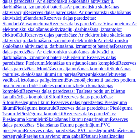
daļas paredzētas: Ar elektronisku skalošanas aktivizāciju,
darbināšana, izmantojot baterijas
Ar pneimatisku skalošanas
aktivizāciju
Rezerves daļas paredzētas: Ar pneimatisku skalošanas
aktivizāciju
Standarta
Rezerves daļas paredzētas:
Standarta
Virsapmetuma
Rezerves daļas paredzētas: Virsapmetuma
Ar
elektronisku skalošanas aktivizāciju, darbināšana, izmantojot
elektrotīklu
Rezerves daļas paredzētas: Ar elektronisku skalošanas
aktivizāciju, darbināšana, izmantojot elektrotīklu
Ar elektronisku
skalošanas aktivizāciju, darbināšana, izmantojot baterijas
Rezerves
daļas paredzētas: Ar elektronisku skalošanas aktivizāciju,
darbināšana, izmantojot baterijas
Piederumi
Rezerves daļas
paredzētas: Piederumi
Montāžas un atjaunošanas komplekti
Rezerves
daļas paredzētas: Montāžas un atjaunošanas komplekti
Skalošanas
caurules, skalošanas līkumi un pārejas
Pārsegplāksnes
Iebūvētas
vadības
Lietošanas palīgelementi
Savienotājelementi tualetes podiem,
pisuāriem un bidē
Tualetes podu un izlietņu kanalizācijas
komplekti
Rezerves daļas paredzētas: Tualetes podu un izlietņu
kanalizācijas komplekti
Sifoni
Rezerves daļas paredzētas:
Sifoni
Pieslēguma līkumi
Rezerves daļas paredzētas: Pieslēguma
līkumi
Pieslēguma īscaurule
Rezerves daļas paredzētas: Pieslēguma
īscaurule
Pieslēguma komplekti
Rezerves daļas paredzētas:
Pieslēguma komplekti
Skalošanas līkumu pagarinājumi
Rezerves
daļas paredzētas: Skalošanas līkumu pagarinājumi
PVC
pieslēgumi
Rezerves daļas paredzētas: PVC pieslēgumi
Manšetes un
pārsegvāki
Pārejas un savienojuma gabali
Pisuāru kanalizācijas