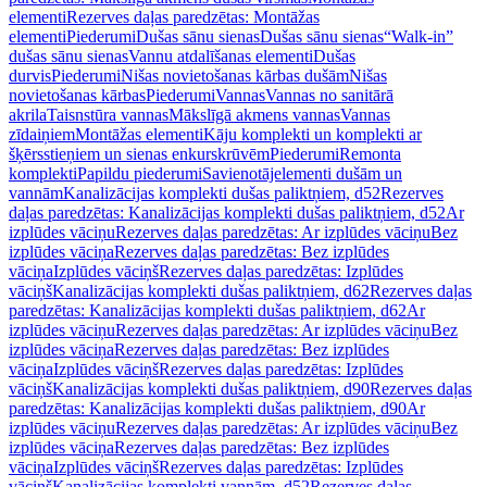
elementi
Rezerves daļas paredzētas: Montāžas
elementi
Piederumi
Dušas sānu sienas
Dušas sānu sienas
“Walk-in”
dušas sānu sienas
Vannu atdalīšanas elementi
Dušas
durvis
Piederumi
Nišas novietošanas kārbas dušām
Nišas
novietošanas kārbas
Piederumi
Vannas
Vannas no sanitārā
akrila
Taisnstūra vannas
Mākslīgā akmens vannas
Vannas
zīdaiņiem
Montāžas elementi
Kāju komplekti un komplekti ar
šķērsstieņiem un sienas enkurskrūvēm
Piederumi
Remonta
komplekti
Papildu piederumi
Savienotājelementi dušām un
vannām
Kanalizācijas komplekti dušas paliktņiem, d52
Rezerves
daļas paredzētas: Kanalizācijas komplekti dušas paliktņiem, d52
Ar
izplūdes vāciņu
Rezerves daļas paredzētas: Ar izplūdes vāciņu
Bez
izplūdes vāciņa
Rezerves daļas paredzētas: Bez izplūdes
vāciņa
Izplūdes vāciņš
Rezerves daļas paredzētas: Izplūdes
vāciņš
Kanalizācijas komplekti dušas paliktņiem, d62
Rezerves daļas
paredzētas: Kanalizācijas komplekti dušas paliktņiem, d62
Ar
izplūdes vāciņu
Rezerves daļas paredzētas: Ar izplūdes vāciņu
Bez
izplūdes vāciņa
Rezerves daļas paredzētas: Bez izplūdes
vāciņa
Izplūdes vāciņš
Rezerves daļas paredzētas: Izplūdes
vāciņš
Kanalizācijas komplekti dušas paliktņiem, d90
Rezerves daļas
paredzētas: Kanalizācijas komplekti dušas paliktņiem, d90
Ar
izplūdes vāciņu
Rezerves daļas paredzētas: Ar izplūdes vāciņu
Bez
izplūdes vāciņa
Rezerves daļas paredzētas: Bez izplūdes
vāciņa
Izplūdes vāciņš
Rezerves daļas paredzētas: Izplūdes
vāciņš
Kanalizācijas komplekti vannām, d52
Rezerves daļas