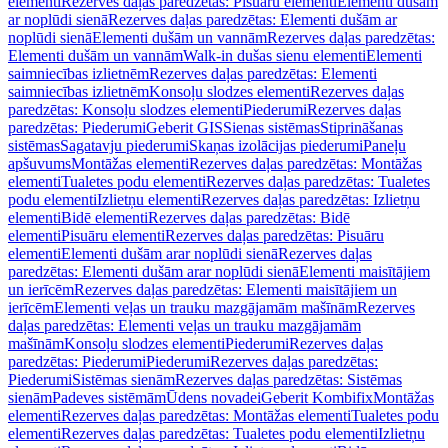
elementi
Rezerves daļas paredzētas: Pisuāru elementi
Elementi dušām
ar noplūdi sienā
Rezerves daļas paredzētas: Elementi dušām ar
noplūdi sienā
Elementi dušām un vannām
Rezerves daļas paredzētas:
Elementi dušām un vannām
Walk-in dušas sienu elementi
Elementi
saimniecības izlietnēm
Rezerves daļas paredzētas: Elementi
saimniecības izlietnēm
Konsoļu slodzes elementi
Rezerves daļas
paredzētas: Konsoļu slodzes elementi
Piederumi
Rezerves daļas
paredzētas: Piederumi
Geberit GIS
Sienas sistēmas
Stiprināšanas
sistēmas
Sagatavju piederumi
Skaņas izolācijas piederumi
Paneļu
apšuvums
Montāžas elementi
Rezerves daļas paredzētas: Montāžas
elementi
Tualetes podu elementi
Rezerves daļas paredzētas: Tualetes
podu elementi
Izlietņu elementi
Rezerves daļas paredzētas: Izlietņu
elementi
Bidē elementi
Rezerves daļas paredzētas: Bidē
elementi
Pisuāru elementi
Rezerves daļas paredzētas: Pisuāru
elementi
Elementi dušām arar noplūdi sienā
Rezerves daļas
paredzētas: Elementi dušām arar noplūdi sienā
Elementi maisītājiem
un ierīcēm
Rezerves daļas paredzētas: Elementi maisītājiem un
ierīcēm
Elementi veļas un trauku mazgājamām mašīnām
Rezerves
daļas paredzētas: Elementi veļas un trauku mazgājamām
mašīnām
Konsoļu slodzes elementi
Piederumi
Rezerves daļas
paredzētas: Piederumi
Piederumi
Rezerves daļas paredzētas:
Piederumi
Sistēmas sienām
Rezerves daļas paredzētas: Sistēmas
sienām
Padeves sistēmām
Ūdens novadei
Geberit Kombifix
Montāžas
elementi
Rezerves daļas paredzētas: Montāžas elementi
Tualetes podu
elementi
Rezerves daļas paredzētas: Tualetes podu elementi
Izlietņu