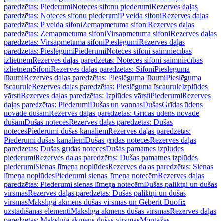
paredzētas: Piederumi
Noteces sifonu piederumi
Rezerves daļas
paredzētas: Noteces sifonu piederumi
P veida sifoni
Rezerves daļas
paredzētas: P veida sifoni
Zemapmetuma sifoni
Rezerves daļas
paredzētas: Zemapmetuma sifoni
Virsapmetuma sifoni
Rezerves daļas
paredzētas: Virsapmetuma sifoni
Pieslēgumi
Rezerves daļas
paredzētas: Pieslēgumi
Piederumi
Noteces sifoni saimniecības
izlietnēm
Rezerves daļas paredzētas: Noteces sifoni saimniecības
izlietnēm
Sifoni
Rezerves daļas paredzētas: Sifoni
Pieslēguma
līkumi
Rezerves daļas paredzētas: Pieslēguma līkumi
Pieslēguma
īscaurule
Rezerves daļas paredzētas: Pieslēguma īscaurule
Izplūdes
vārsti
Rezerves daļas paredzētas: Izplūdes vārsti
Piederumi
Rezerves
daļas paredzētas: Piederumi
Dušas un vannas
Dušas
Grīdas ūdens
novade dušām
Rezerves daļas paredzētas: Grīdas ūdens novade
dušām
Dušas noteces
Rezerves daļas paredzētas: Dušas
noteces
Piederumi dušas kanāliem
Rezerves daļas paredzētas:
Piederumi dušas kanāliem
Dušas grīdas noteces
Rezerves daļas
paredzētas: Dušas grīdas noteces
Dušas pamatnes izplūdes
piederumi
Rezerves daļas paredzētas: Dušas pamatnes izplūdes
piederumi
Sienas līmeņa noplūdes
Rezerves daļas paredzētas: Sienas
līmeņa noplūdes
Piederumi sienas līmeņa notecēm
Rezerves daļas
paredzētas: Piederumi sienas līmeņa notecēm
Dušas paliktņi un dušas
virsmas
Rezerves daļas paredzētas: Dušas paliktņi un dušas
virsmas
Mākslīgā akmens dušas virsmas un Geberit Duofix
uzstādīšanas elementi
Mākslīgā akmens dušas virsmas
Rezerves daļas
paredzētas: Mākslīgā akmens dušas virsmas
Montāžas