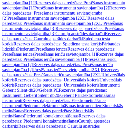
savienojamība [1]
Rezerves daļas paredzētas: Presēšanas instrumentu
savienojamība [1]
Presēšanas instrumentu savienojamība [2]
Rezerves
daļas paredzētas: Presēšanas instrumentu savienojamība
[2]
Presēšanas instrumentu savietojamība [2XL]
Rezerves daļas
paredzētas: Presēšanas instrumentu savietojamība [2XL]
Presēšanas
instrumentu savietojamība [3]
Rezerves daļas paredzētas: Presēšanas
instrumentu savietojamība [3]
Cauruļu apstrādes darbarīki
Rezerves
daļas paredzētas: Cauruļu apstrādes darbarīki
Spiediena testa
korķis
Rezerves daļas paredzētas: Spiediena testa korķis
Pārbaudes
līdzeklis
Piederumi
Presēšanas ierīces
Rezerves daļas paredzētas:
Presēšanas ierīces
Presēšanas ierīču savietojamība [1]
Rezerves daļas
paredzētas: Presēšanas ierīču savietojamība [1]
Presēšanas ierīču
savietojamība [2]
Rezerves daļas paredzētas: Presēšanas ierīču
savietojamība [2]
Presēšanas ierīču savietojamība [2XL]
Rezerves
daļas paredzētas: Presēšanas ierīču savietojamība [2XL]
Universālais
koferis
Rezerves daļas paredzētas: Universālais koferis
Universālais
koferis
Rezerves daļas paredzētas: Universālais koferis
Instrumenti
Geberit Silent-db20/Geberit PE
Rezerves daļas paredzētas:
Instrumenti Geberit Silent-db20/Geberit PE
Elektrometināšanas
instrumenti
Rezerves daļas paredzētas: Elektrometināšanas
instrumenti
Piederumi elektrometināšanas instrumentiem
Simetriskās
metināšanas
Rezerves daļas paredzētas: Simetriskās
metināšanas
Piederumi kontaktmetināšanas
Rezerves daļas
paredzētas: Piederumi kontaktmetināšanas
Cauruļu apstrādes
darbarīki
Rezerves daļas paredzētas: Cauruļu apstrādes