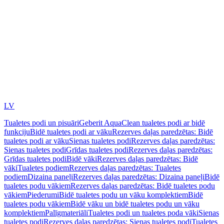
LV
Tualetes podi un pisuāri
Geberit AquaClean tualetes podi ar bidē
funkciju
Bidē tualetes podi ar vāku
Rezerves daļas paredzētas: Bidē
tualetes podi ar vāku
Sienas tualetes podi
Rezerves daļas paredzētas:
Sienas tualetes podi
Grīdas tualetes podi
Rezerves daļas paredzētas:
Grīdas tualetes podi
Bidē vāki
Rezerves daļas paredzētas: Bidē
vāki
Tualetes podiem
Rezerves daļas paredzētas: Tualetes
podiem
Dizaina paneļi
Rezerves daļas paredzētas: Dizaina paneļi
Bidē
tualetes podu vākiem
Rezerves daļas paredzētas: Bidē tualetes podu
vākiem
Piederumi
Bidē tualetes podu un vāku komplektiem
Bidē
tualetes podu vākiem
Bidē vāku un bidē tualetes podu un vāku
komplektiem
Palīgmateriāli
Tualetes podi un tualetes poda vāki
Sienas
tualetes podi
Rezerves daļas paredzētas: Sienas tualetes podi
Tualetes