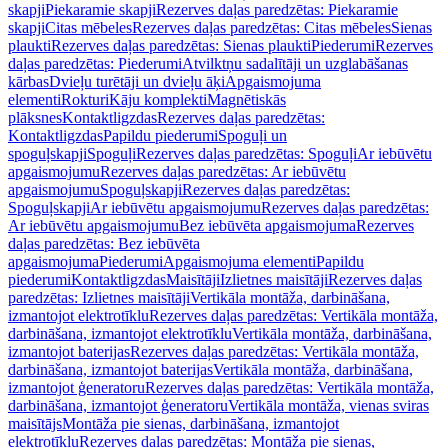
skapji
Piekaramie skapji
Rezerves daļas paredzētas: Piekaramie
skapji
Citas mēbeles
Rezerves daļas paredzētas: Citas mēbeles
Sienas
plaukti
Rezerves daļas paredzētas: Sienas plaukti
Piederumi
Rezerves
daļas paredzētas: Piederumi
Atvilktņu sadalītāji un uzglabāšanas
kārbas
Dvieļu turētāji un dvieļu āķi
Apgaismojuma
elementi
Rokturi
Kāju komplekti
Magnētiskās
plāksnes
Kontaktligzdas
Rezerves daļas paredzētas:
Kontaktligzdas
Papildu piederumi
Spoguļi un
spoguļskapji
Spoguļi
Rezerves daļas paredzētas: Spoguļi
Ar iebūvētu
apgaismojumu
Rezerves daļas paredzētas: Ar iebūvētu
apgaismojumu
Spoguļskapji
Rezerves daļas paredzētas:
Spoguļskapji
Ar iebūvētu apgaismojumu
Rezerves daļas paredzētas:
Ar iebūvētu apgaismojumu
Bez iebūvēta apgaismojuma
Rezerves
daļas paredzētas: Bez iebūvēta
apgaismojuma
Piederumi
Apgaismojuma elementi
Papildu
piederumi
Kontaktligzdas
Maisītāji
Izlietnes maisītāji
Rezerves daļas
paredzētas: Izlietnes maisītāji
Vertikāla montāža, darbināšana,
izmantojot elektrotīklu
Rezerves daļas paredzētas: Vertikāla montāža,
darbināšana, izmantojot elektrotīklu
Vertikāla montāža, darbināšana,
izmantojot baterijas
Rezerves daļas paredzētas: Vertikāla montāža,
darbināšana, izmantojot baterijas
Vertikāla montāža, darbināšana,
izmantojot ģeneratoru
Rezerves daļas paredzētas: Vertikāla montāža,
darbināšana, izmantojot ģeneratoru
Vertikāla montāža, vienas sviras
maisītājs
Montāža pie sienas, darbināšana, izmantojot
elektrotīklu
Rezerves daļas paredzētas: Montāža pie sienas,