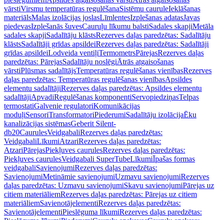
vārsti
Virsmu temperatūras regulēšana
Sistēmu caurule
Ieklāšanas
materiāls
Malas izolācijas joslas
Līmlentes
Izplešanas adatas
Javas
piedevas
Izplešanās šuves
Cauruļu līkumu balsti
Sadales skapji
Metāla
sadales skapji
Sadalītāju klāsts
Rezerves daļas paredzētas: Sadalītāju
klāsts
Sadalītāji grīdas apsildei
Rezerves daļas paredzētas: Sadalītāji
grīdas apsildei
Lodveida ventiļi
Termometrs
Pārejas
Rezerves daļas
paredzētas: Pārejas
Sadalītāju noslēgi
Ātrās atgaisošanas
vārsti
Plūsmas sadalītājs
Temperatūras regulēšanas vienības
Rezerves
daļas paredzētas: Temperatūras regulēšanas vienības
Apsildes
elementu sadalītāji
Rezerves daļas paredzētas: Apsildes elementu
sadalītāji
Apvadi
Regulēšanas komponenti
Servopiedziņas
Telpas
termostati
Galvenie regulatori
Komunikācijas
moduļi
Sensori
Transformatori
Piederumi
Sadalītāju izolācija
Ēku
kanalizācijas sistēmas
Geberit Silent-
db20
Caurules
Veidgabali
Rezerves daļas paredzētas:
Veidgabali
Līkumi
Atzari
Rezerves daļas paredzētas:
Atzari
Pārejas
Piekļuves caurules
Rezerves daļas paredzētas:
Piekļuves caurules
Veidgabali SuperTube
Līkumi
Īpašas formas
veidgabali
Savienojumi
Rezerves daļas paredzētas:
Savienojumi
Metināmie savienojumi
Uzmavu savienojumi
Rezerves
daļas paredzētas: Uzmavu savienojumi
Skavu savienojumi
Pārejas uz
citiem materiāliem
Rezerves daļas paredzētas: Pārejas uz citiem
materiāliem
Savienotājelementi
Rezerves daļas paredzētas:
Savienotājelementi
Pieslēguma līkumi
Rezerves daļas paredzētas: