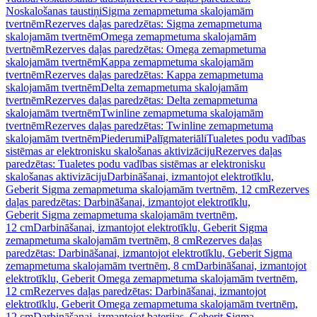
Noskalošanas taustiņi
Sigma zemapmetuma skalojamām
tvertnēm
Rezerves daļas paredzētas: Sigma zemapmetuma
skalojamām tvertnēm
Omega zemapmetuma skalojamām
tvertnēm
Rezerves daļas paredzētas: Omega zemapmetuma
skalojamām tvertnēm
Kappa zemapmetuma skalojamām
tvertnēm
Rezerves daļas paredzētas: Kappa zemapmetuma
skalojamām tvertnēm
Delta zemapmetuma skalojamām
tvertnēm
Rezerves daļas paredzētas: Delta zemapmetuma
skalojamām tvertnēm
Twinline zemapmetuma skalojamām
tvertnēm
Rezerves daļas paredzētas: Twinline zemapmetuma
skalojamām tvertnēm
Piederumi
Palīgmateriāli
Tualetes podu vadības
sistēmas ar elektronisku skalošanas aktivizāciju
Rezerves daļas
paredzētas: Tualetes podu vadības sistēmas ar elektronisku
skalošanas aktivizāciju
Darbināšanai, izmantojot elektrotīklu,
Geberit Sigma zemapmetuma skalojamām tvertnēm, 12 cm
Rezerves
daļas paredzētas: Darbināšanai, izmantojot elektrotīklu,
Geberit Sigma zemapmetuma skalojamām tvertnēm,
12 cm
Darbināšanai, izmantojot elektrotīklu, Geberit Sigma
zemapmetuma skalojamām tvertnēm, 8 cm
Rezerves daļas
paredzētas: Darbināšanai, izmantojot elektrotīklu, Geberit Sigma
zemapmetuma skalojamām tvertnēm, 8 cm
Darbināšanai, izmantojot
elektrotīklu, Geberit Omega zemapmetuma skalojamām tvertnēm,
12 cm
Rezerves daļas paredzētas: Darbināšanai, izmantojot
elektrotīklu, Geberit Omega zemapmetuma skalojamām tvertnēm,
12 cm
Darbināšanai, izmantojot baterijas, Geberit Sigma