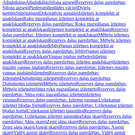
Atbalstkājas
Atbalstkājas
Sifona aizsegi
Rezerves daļas paredzētas:
Sifona aizsegi
Piederumi
Izplūdes vāciņš
Dvieļu
turētājs
Stiprinājumi
Dekoratīvās apmales
Izlietnes komplekti ar
apakšskapi
Roku mazgāšanas izlietnes komplekti ar
apakšskapi
Rezerves daļas paredzētas: Roku mazgāšanas izlietnes
komplekti ar apakšskapi
Izlietnes komplekti ar apakšskapi
Rezerves
daļas paredzētas: Izlietnes komplekti ar apakšskapi
Mēbeļu izlietnes
komplekti ar apakšskapi
Rezerves daļas paredzētas: Mēbeļu izlietnes
komplekti ar apakšskapi
Iebūvējamas izlietnes komplekti ar
apakšskapi
Rezerves daļas paredzētas: Iebūvējamas izlietnes
komplekti ar apakšskapi
Vannas istabas mēbeles
Izlietņu
apakšskapji
Rezerves daļas paredzētas: Izlietņu apakšskapji
Izlietnes
mazām vannas istabām
Rezerves daļas paredzētas: Izlietnes mazām
vannas istabām
Izlietnēm
Rezerves daļas paredzētas:
Izlietnēm
Dubultajām izlietnēm
Rezerves daļas paredzētas:
Dubultajām izlietnēm
Mēbeļu izlietnēm
Rezerves daļas paredzētas:
Mēbeļu izlietnēm
Stūra roku mazgāšanas izlietnēm
Rezerves daļas
paredzētas: Stūra roku mazgāšanas izlietnēm
Izlietņu
virsmas
Rezerves daļas paredzētas: Izlietņu virsmas
Uzliekamai
izlietnei bļodas formā
Rezerves daļas paredzētas: Uzliekamai izlietnei
bļodas formā
Uzliekamai izlietnei taisnstūra
Rezerves daļas
paredzētas: Uzliekamai izlietnei taisnstūra
Sānu skapji
Rezerves daļas
paredzētas: Sānu skapji
Zemi sānu skapji
Rezerves daļas paredzētas:
Zemi sānu skapji
Augsti skapji
Rezerves daļas paredzētas: Augsti
skapji
Vidēji augsti skapji
Rezerves daļas paredzētas: Vidēji augsti