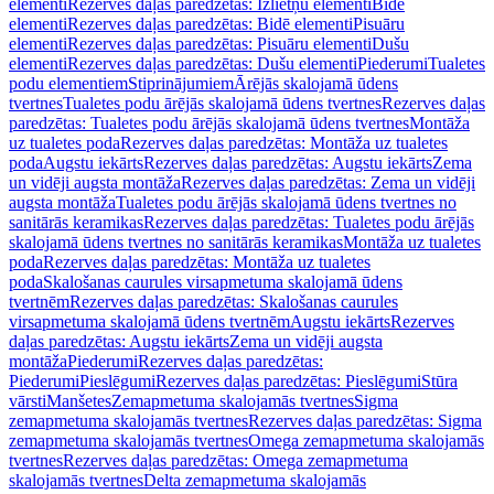
elementi
Rezerves daļas paredzētas: Izlietņu elementi
Bidē
elementi
Rezerves daļas paredzētas: Bidē elementi
Pisuāru
elementi
Rezerves daļas paredzētas: Pisuāru elementi
Dušu
elementi
Rezerves daļas paredzētas: Dušu elementi
Piederumi
Tualetes
podu elementiem
Stiprinājumiem
Ārējās skalojamā ūdens
tvertnes
Tualetes podu ārējās skalojamā ūdens tvertnes
Rezerves daļas
paredzētas: Tualetes podu ārējās skalojamā ūdens tvertnes
Montāža
uz tualetes poda
Rezerves daļas paredzētas: Montāža uz tualetes
poda
Augstu iekārts
Rezerves daļas paredzētas: Augstu iekārts
Zema
un vidēji augsta montāža
Rezerves daļas paredzētas: Zema un vidēji
augsta montāža
Tualetes podu ārējās skalojamā ūdens tvertnes no
sanitārās keramikas
Rezerves daļas paredzētas: Tualetes podu ārējās
skalojamā ūdens tvertnes no sanitārās keramikas
Montāža uz tualetes
poda
Rezerves daļas paredzētas: Montāža uz tualetes
poda
Skalošanas caurules virsapmetuma skalojamā ūdens
tvertnēm
Rezerves daļas paredzētas: Skalošanas caurules
virsapmetuma skalojamā ūdens tvertnēm
Augstu iekārts
Rezerves
daļas paredzētas: Augstu iekārts
Zema un vidēji augsta
montāža
Piederumi
Rezerves daļas paredzētas:
Piederumi
Pieslēgumi
Rezerves daļas paredzētas: Pieslēgumi
Stūra
vārsti
Manšetes
Zemapmetuma skalojamās tvertnes
Sigma
zemapmetuma skalojamās tvertnes
Rezerves daļas paredzētas: Sigma
zemapmetuma skalojamās tvertnes
Omega zemapmetuma skalojamās
tvertnes
Rezerves daļas paredzētas: Omega zemapmetuma
skalojamās tvertnes
Delta zemapmetuma skalojamās