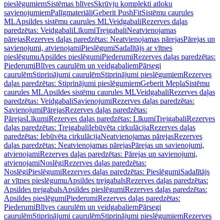
pieslēgumiem
Sistēmas blīves
Skrūvju komplekti atloku
savienojumiem
Palīgmateriāli
Geberit PushFit
Sistēmu caurules
ML
Apsildes sistēmu caurules ML
Veidgabali
Rezerves daļas
paredzētas: Veidgabali
Līkumi
Trejgabali
Neatvienojamas
pārejas
Rezerves daļas paredzētas: Neatvienojamas pārejas
Pārejas un
savienojumi, atvienojami
Pieslēgumi
Sadalītājs ar vītnes
pieslēgumu
Apsildes pieslēgumi
Piederumi
Rezerves daļas paredzētas:
Piederumi
Blīves caurulēm un veidgabaliem
Pārsegi
caurulēm
Stiprinājumi caurulēm
Stiprinājumi pieslēgumiem
Rezerves
daļas paredzētas: Stiprinājumi pieslēgumiem
Geberit Mepla
Sistēmu
caurules ML
Apsildes sistēmu caurules ML
Veidgabali
Rezerves daļas
paredzētas: Veidgabali
Savienojumi
Rezerves daļas paredzētas:
Savienojumi
Pārejas
Rezerves daļas paredzētas:
Pārejas
Līkumi
Rezerves daļas paredzētas: Līkumi
Trejgabali
Rezerves
daļas paredzētas: Trejgabali
Iebūvēta cirkulācija
Rezerves daļas
paredzētas: Iebūvēta cirkulācija
Neatvienojamas pārejas
Rezerves
daļas paredzētas: Neatvienojamas pārejas
Pārejas un savienojumi,
atvienojami
Rezerves daļas paredzētas: Pārejas un savienojumi,
atvienojami
Noslēgi
Rezerves daļas paredzētas:
Noslēgi
Pieslēgumi
Rezerves daļas paredzētas: Pieslēgumi
Sadalītājs
ar vītnes pieslēgumu
Apsildes trejgabals
Rezerves daļas paredzētas:
Apsildes trejgabals
Apsildes pieslēgumi
Rezerves daļas paredzētas:
Apsildes pieslēgumi
Piederumi
Rezerves daļas paredzētas:
Piederumi
Blīves caurulēm un veidgabaliem
Pārsegi
caurulēm
Stiprinājumi caurulēm
Stiprinājumi pieslēgumiem
Rezerves