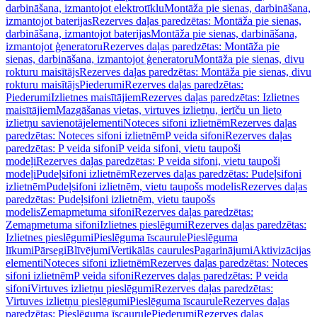
darbināšana, izmantojot elektrotīklu
Montāža pie sienas, darbināšana,
izmantojot baterijas
Rezerves daļas paredzētas: Montāža pie sienas,
darbināšana, izmantojot baterijas
Montāža pie sienas, darbināšana,
izmantojot ģeneratoru
Rezerves daļas paredzētas: Montāža pie
sienas, darbināšana, izmantojot ģeneratoru
Montāža pie sienas, divu
rokturu maisītājs
Rezerves daļas paredzētas: Montāža pie sienas, divu
rokturu maisītājs
Piederumi
Rezerves daļas paredzētas:
Piederumi
Izlietnes maisītājiem
Rezerves daļas paredzētas: Izlietnes
maisītājiem
Mazgāšanas vietas, virtuves izlietņu, ierīču un lieto
izlietņu savienotājelementi
Noteces sifoni izlietnēm
Rezerves daļas
paredzētas: Noteces sifoni izlietnēm
P veida sifoni
Rezerves daļas
paredzētas: P veida sifoni
P veida sifoni, vietu taupoši
modeļi
Rezerves daļas paredzētas: P veida sifoni, vietu taupoši
modeļi
Pudeļsifoni izlietnēm
Rezerves daļas paredzētas: Pudeļsifoni
izlietnēm
Pudeļsifoni izlietnēm, vietu taupošs modelis
Rezerves daļas
paredzētas: Pudeļsifoni izlietnēm, vietu taupošs
modelis
Zemapmetuma sifoni
Rezerves daļas paredzētas:
Zemapmetuma sifoni
Izlietnes pieslēgumi
Rezerves daļas paredzētas:
Izlietnes pieslēgumi
Pieslēguma īscaurule
Pieslēguma
līkumi
Pārsegi
Blīvējumi
Vertikālās caurules
Pagarinājumi
Aktivizācijas
elementi
Noteces sifoni izlietnēm
Rezerves daļas paredzētas: Noteces
sifoni izlietnēm
P veida sifoni
Rezerves daļas paredzētas: P veida
sifoni
Virtuves izlietņu pieslēgumi
Rezerves daļas paredzētas:
Virtuves izlietņu pieslēgumi
Pieslēguma īscaurule
Rezerves daļas
paredzētas: Pieslēguma īscaurule
Piederumi
Rezerves daļas