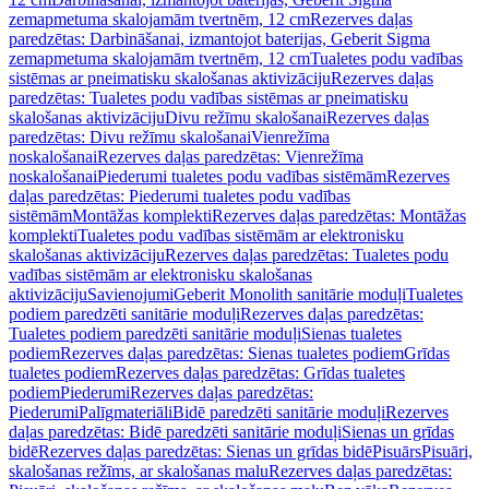
zemapmetuma skalojamām tvertnēm, 12 cm
Rezerves daļas
paredzētas: Darbināšanai, izmantojot baterijas, Geberit Sigma
zemapmetuma skalojamām tvertnēm, 12 cm
Tualetes podu vadības
sistēmas ar pneimatisku skalošanas aktivizāciju
Rezerves daļas
paredzētas: Tualetes podu vadības sistēmas ar pneimatisku
skalošanas aktivizāciju
Divu režīmu skalošanai
Rezerves daļas
paredzētas: Divu režīmu skalošanai
Vienrežīma
noskalošanai
Rezerves daļas paredzētas: Vienrežīma
noskalošanai
Piederumi tualetes podu vadības sistēmām
Rezerves
daļas paredzētas: Piederumi tualetes podu vadības
sistēmām
Montāžas komplekti
Rezerves daļas paredzētas: Montāžas
komplekti
Tualetes podu vadības sistēmām ar elektronisku
skalošanas aktivizāciju
Rezerves daļas paredzētas: Tualetes podu
vadības sistēmām ar elektronisku skalošanas
aktivizāciju
Savienojumi
Geberit Monolith sanitārie moduļi
Tualetes
podiem paredzēti sanitārie moduļi
Rezerves daļas paredzētas:
Tualetes podiem paredzēti sanitārie moduļi
Sienas tualetes
podiem
Rezerves daļas paredzētas: Sienas tualetes podiem
Grīdas
tualetes podiem
Rezerves daļas paredzētas: Grīdas tualetes
podiem
Piederumi
Rezerves daļas paredzētas:
Piederumi
Palīgmateriāli
Bidē paredzēti sanitārie moduļi
Rezerves
daļas paredzētas: Bidē paredzēti sanitārie moduļi
Sienas un grīdas
bidē
Rezerves daļas paredzētas: Sienas un grīdas bidē
Pisuārs
Pisuāri,
skalošanas režīms, ar skalošanas malu
Rezerves daļas paredzētas: