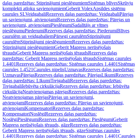
daļas paredzētas: Stiprinājumi pieslēgumiem
Sistēmas blīves
Skrūvju
komplekti atloku savienojumiem
Geberit Volex
Apsildes sistēmu
caurules SL
Veidgabali
Rezerves daļas paredzētas: Veidgabali
Pārejas
un savienojumi, atvienojami
Rezerves daļas paredzētas: Pārejas un
savienojumi, atvienojami
Pieslēgumi
Sadalītājs ar vītnes
pieslēgumu
Piederumi
Rezerves daļas paredzētas: Piederumi
Blīves
caurulēm un veidgabaliem
Pārsegi caurulēm
Stiprinājumi
caurulēm
Stiprinājumi pieslēgumiem
Rezerves daļas paredzētas:
Stiprinājumi pieslēgumiem
Geberit Mapress nerūsējošais
tērauds
Geberit Mapress nerūsējošais tērauds
Rezerves daļas
paredzētas: Geberit Mapress nerūsējošais tērauds
Sistēmas caurules
1.4401
Rezerves daļas paredzētas: Sistēmas caurules 1.4401
Sistēmas
caurules 1.4521
Caurules nipelis
Uzmavas
Rezerves daļas paredzētas:
Uzmavas
Pārejas
Rezerves daļas paredzētas: Pārejas
Līkumi
Rezerves
daļas paredzētas: Līkumi
Trejgabali
Rezerves daļas paredzētas:
Trejgabali
Iebūvēta cirkulācija
Rezerves daļas paredzētas: Iebūvēta
cirkulācija
Neatvienojamas pārejas
Rezerves daļas paredzētas:
Neatvienojamas pārejas
Pārejas un savienojumi,
atvienojami
Rezerves daļas paredzētas: Pārejas un savienojumi,
atvienojami
Kompensatori
Rezerves daļas paredzētas:
Kompensatori
Noslēgi
Rezerves daļas paredzētas:
Noslēgi
Pieslēgumi
Rezerves daļas paredzētas: Pieslēgumi
Geberit
Mapress nerūsējošais tērauds, gāze
Rezerves daļas paredzētas:
Geberit Mapress nerūsējošais tērauds, gāze
Sistēmas caurules
1.4401
Rezerves daļas paredzētas: Sistēmas caurules 1.4401
Caurules